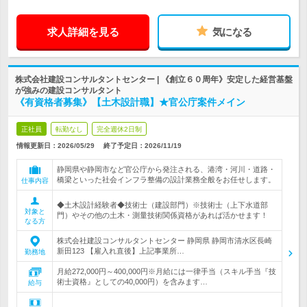
求人詳細を見る
気になる
株式会社建設コンサルタントセンター | 《創立６０周年》安定した経営基盤
が強みの建設コンサルタント
《有資格者募集》【土木設計職】★官公庁案件メイン
正社員
転勤なし
完全週休2日制
情報更新日：2026/05/29
終了予定日：
2026/11/19
静岡県や静岡市など官公庁から発注される、港湾・河川・道路・
橋梁といった社会インフラ整備の設計業務全般をお任せします。
仕事内容
◆土木設計経験者◆技術士（建設部門）※技術士（上下水道部
対象と
門）やその他の土木・測量技術関係資格があれば活かせます！
なる方
株式会社建設コンサルタントセンター 静岡県 静岡市清水区長崎
新田123 【雇入れ直後】上記事業所…
勤務地
月給272,000円～400,000円※月給には一律手当（スキル手当『技
術士資格』としての40,000円）を含みます…
給与