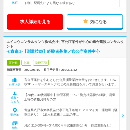
休暇
ト制、配属先により異なる場合あり…
求人詳細を見る
気になる
エイコウコンサルタンツ株式会社 | 官公庁案件が中心の総合建設コンサルタ
ント
≪青森≫【測量技師】経験者募集／官公庁案件中心
正社員
急募
学歴不問
情報更新日：2026/06/16
終了予定日：
2026/11/12
官公庁案件を中心とした公共測量業務全般をお任せします。UAV
や3Dレーザースキャナなどの最新機器を用いて測量を行います。
仕事内容
【20代～40代活躍中】学歴不問！PC・測定機器操作経験、測量
対象と
士等の資格お持ちの方
なる方
青森県八戸市大字長苗代字下亀子谷地11-2 ※マイカー通勤可（駐
車場あり） 【雇入れ直後】上記の事…
勤務地
月給 210,000円～344,000円※試用期間6か月（待遇変動なし）
給与