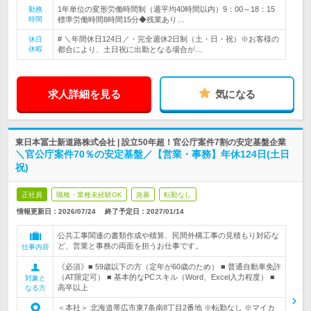
1年単位の変形労働時間制（週平均40時間以内）9：00～18：15
勤務
時間
標準労働時間8時間15分◆残業あり…
# ＼年間休日124日／・完全週休2日制（土・日・祝）※お客様の
休日
休暇
都合により、土日祝に出勤となる場合が…
求人詳細を見る
気になる
東日本冨士新道路株式会社 | 設立50年超！官公庁案件7割の安定基盤企業
＼官公庁案件70％の安定基盤／【営業・事務】年休124日(土日
祝)
正社員
職種・業種未経験OK
急募
転勤なし
情報更新日：2026/07/24
終了予定日：
2027/01/14
公共工事関連の書類作成や積算、民間外構工事の見積もり対応な
ど、営業と事務の両面を担うお仕事です。
仕事内容
《必須》■ 59歳以下の方（定年が60歳のため） ■ 普通自動車免許
（AT限定可） ■ 基本的なPCスキル（Word、Excel入力程度） ■
対象と
高卒以上
なる方
＜本社＞ 北海道帯広市東7条南8丁目2番地 ※転勤なし ※マイカ