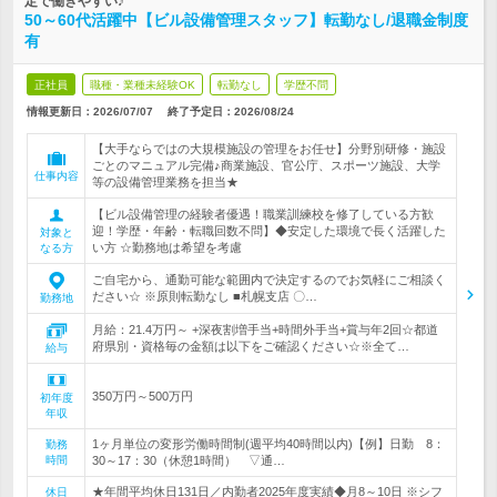
定で働きやすい♪
50～60代活躍中【ビル設備管理スタッフ】転勤なし/退職金制度
有
正社員
職種・業種未経験OK
転勤なし
学歴不問
情報更新日：2026/07/07
終了予定日：
2026/08/24
【大手ならではの大規模施設の管理をお任せ】分野別研修・施設
ごとのマニュアル完備♪商業施設、官公庁、スポーツ施設、大学
仕事内容
等の設備管理業務を担当★
【ビル設備管理の経験者優遇！職業訓練校を修了している方歓
迎！学歴・年齢・転職回数不問】◆安定した環境で長く活躍した
対象と
い方 ☆勤務地は希望を考慮
なる方
ご自宅から、通勤可能な範囲内で決定するのでお気軽にご相談く
ださい☆ ※原則転勤なし ■札幌支店 〇…
勤務地
月給：21.4万円～ +深夜割増手当+時間外手当+賞与年2回☆都道
府県別・資格毎の金額は以下をご確認ください☆※全て…
給与
350万円～500万円
初年度
年収
1ヶ月単位の変形労働時間制(週平均40時間以内)【例】日勤 8：
勤務
時間
30～17：30（休憩1時間） ▽通…
★年間平均休日131日／内勤者2025年度実績◆月8～10日 ※シフ
休日