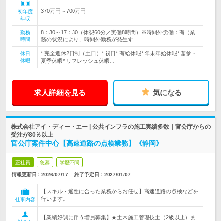
370万円～700万円
初年度
年収
8：30～17：30（休憩60分／実働8時間）※時間外労働：有（業
勤務
時間
務の状況により、時間外勤務が発生す…
* 完全週休2日制（土日）* 祝日* 有給休暇* 年末年始休暇* 墓参・
休日
休暇
夏季休暇* リフレッシュ休暇…
求人詳細を見る
気になる
株式会社アイ・ディー・エー | 公共インフラの施工実績多数｜官公庁からの
受注が80％以上
官公庁案件中心【高速道路の点検業務】《静岡》
正社員
急募
学歴不問
情報更新日：2026/07/17
終了予定日：
2027/01/07
【スキル・適性に合った業務からお任せ】高速道路の点検などを
行います。
仕事内容
【業績好調に伴う増員募集】★土木施工管理技士（2級以上）ま