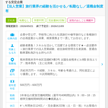
する安定企業
【法人営業】旅行業界の経験を活かせる／転勤なし／退職金制度
有
正社員
転勤なし
学歴不問
完全週休2日制
女性のおしごと掲載中
情報更新日：2026/05/21
終了予定日：
2026/11/09
企業や官公庁、学校等に向けた社員旅行や修学旅行など各種旅行
の企画提案から添乗、精算業務まで一貫してお任せします。
仕事内容
経験者募集！スキルを活かして活躍できる環境です★＜必須要件
＞旅行業界での法人営業経験、総合旅程管理主任者資格、普通自
対象と
動車運転免許をお持ちの方
なる方
熊本県熊本市中央区花畑町4番3号 太陽生命熊本ビル9階 担当エリ
ア：熊本県内 （主に社用車、公共交…
勤務地
月給35万円～ ※経験、スキル、年齢を考慮の上、同社規定によ
り優遇します。 ※試用期間なし
給与
500万円～600万円
初年度
年収
1年単位の変形労働時間制（週平均40時間以内）9：00～18：15
勤務
時間
標準労働時間8時間15分◆残業あり…
# ＼年間休日124日／・完全週休2日制（土・日・祝）※お客様の
休日