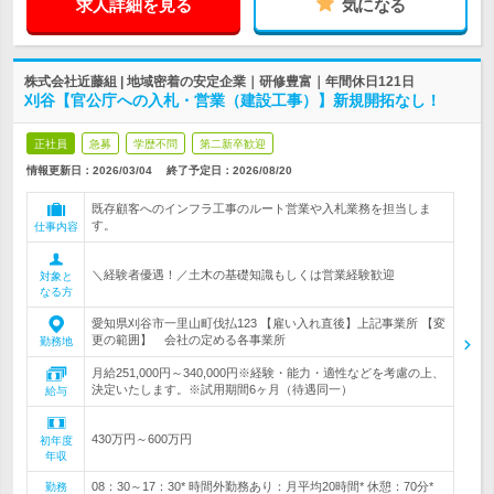
求人詳細を見る
気になる
株式会社近藤組 | 地域密着の安定企業｜研修豊富｜年間休日121日
刈谷【官公庁への入札・営業（建設工事）】新規開拓なし！
正社員
急募
学歴不問
第二新卒歓迎
情報更新日：2026/03/04
終了予定日：
2026/08/20
既存顧客へのインフラ工事のルート営業や入札業務を担当しま
す。
仕事内容
＼経験者優遇！／土木の基礎知識もしくは営業経験歓迎
対象と
なる方
愛知県刈谷市一里山町伐払123 【雇い入れ直後】上記事業所 【変
更の範囲】 会社の定める各事業所
勤務地
月給251,000円～340,000円※経験・能力・適性などを考慮の上、
決定いたします。※試用期間6ヶ月（待遇同一）
給与
430万円～600万円
初年度
年収
08：30～17：30* 時間外勤務あり：月平均20時間* 休憩：70分*
勤務