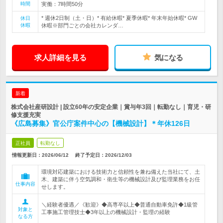
時間
実働：7時間50分
* 週休2日制（土・日）* 有給休暇* 夏季休暇* 年末年始休暇* GW
休日
休暇
休暇※部門ごとの会社カレンダ…
求人詳細を見る
気になる
新着
株式会社産研設計 | 設立60年の安定企業｜賞与年3回｜転勤なし｜育児・研
修支援充実
《広島募集》官公庁案件中心の【機械設計】＊年休126日
正社員
転勤なし
情報更新日：2026/06/12
終了予定日：
2026/12/03
環境対応建築における技術力と信頼性を兼ね備えた当社にて、土
木、建築に伴う空気調和・衛生等の機械設計及び監理業務をお任
仕事内容
せします。
＼経験者優遇／《歓迎》◆高専卒以上◆普通自動車免許◆1級管
対象と
工事施工管理技士◆3年以上の機械設計・監理の経験
なる方