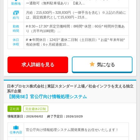
ー通勤可（無料駐車場あり） 【雇入…
勤務地
月給：215,630円～328,830円（一律手当を含む）※上記の月給に
は、固定残業代として15,630円～23,8…
給与
# 8:30～17:30* 所定労働時間：8時間* 休憩：60分* 時間外労働あ
勤務
時間
り（月平均10時間）…
# ★年間休日：124日* 週休二日制（土日祝日）* お盆* 年末年始*
休日
休暇
有給休暇：6ヶ月経過後10…
求人詳細を見る
気になる
日本プロセス株式会社 | 東証スタンダード上場／社会インフラを支える独立
系IT企業
【開発SE】官公庁向け情報処理システム
正社員
完全週休2日制
情報更新日：2026/06/02
終了予定日：
2026/10/29
官公庁向け情報処理システム開発業務をお任せいたします！
仕事内容