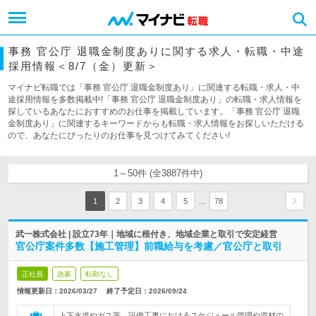
事務 官公庁 退職金制度ありに関する求人・転職・中途
採用情報＜8/7（金）更新＞
マイナビ転職では「事務 官公庁 退職金制度あり」に関連する転職・求人・中
途採用情報を多数掲載中!「事務 官公庁 退職金制度あり」の転職・求人情報を
探しているあなたにおすすめのお仕事を掲載しています。「事務 官公庁 退職
金制度あり」に関連するキーワードからも転職・求人情報をお探しいただける
ので、あなたにぴったりのお仕事を見つけてみてください!
1～50件 (全3887件中)
…
1
2
3
4
5
78
武一株式会社 | 設立73年｜地域に根付き、地域企業と取引で安定経営
官公庁案件多数【施工管理】前職給与を考慮／官公庁と取引
正社員
急募
転勤なし
情報更新日：2026/03/27
終了予定日：
2026/09/24
上下水道やガス等、設備工事におけるスケジュール管理や資材の