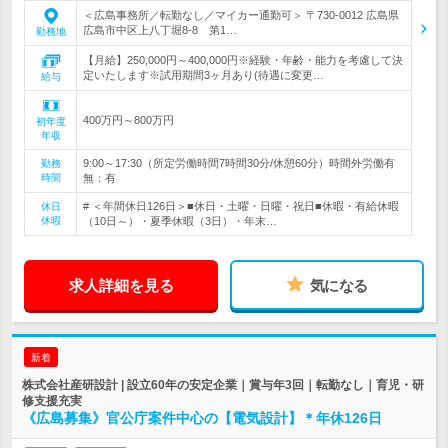
＜広島事務所／転勤なし／マイカー通勤可＞ 〒730-0012 広島県
広島市中区上八丁堀8-8 第1…
勤務地
【月給】250,000円～400,000円※経験・年齢・能力を考慮して決
定いたします※試用期間3ヶ月あり(待遇に変更…
給与
400万円～800万円
初年度
年収
9:00～17:30（所定労働時間7時間30分/休憩60分）時間外労働有
勤務
時間
無：有
# ＜年間休日126日＞■休日・土曜・日曜・祝日■休暇・有給休暇
休日
休暇
（10日～）・夏季休暇（3日）・年末…
求人詳細を見る
気になる
新着
株式会社産研設計 | 設立60年の安定企業｜賞与年3回｜転勤なし｜育児・研
修支援充実
《広島募集》官公庁案件中心の【電気設計】＊年休126日