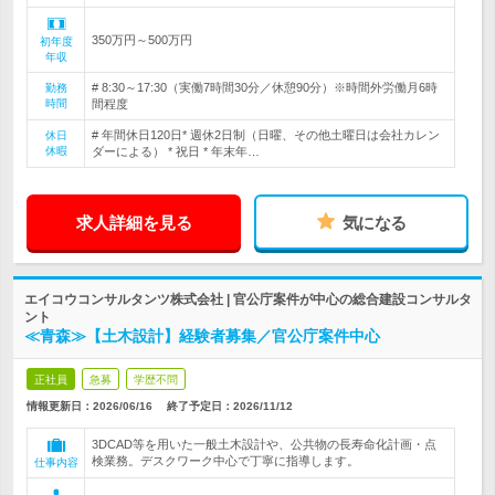
350万円～500万円
初年度
年収
# 8:30～17:30（実働7時間30分／休憩90分）※時間外労働月6時
勤務
時間
間程度
# 年間休日120日* 週休2日制（日曜、その他土曜日は会社カレン
休日
休暇
ダーによる） * 祝日 * 年末年…
求人詳細を見る
気になる
エイコウコンサルタンツ株式会社 | 官公庁案件が中心の総合建設コンサルタ
ント
≪青森≫【土木設計】経験者募集／官公庁案件中心
正社員
急募
学歴不問
情報更新日：2026/06/16
終了予定日：
2026/11/12
3DCAD等を用いた一般土木設計や、公共物の長寿命化計画・点
検業務。デスクワーク中心で丁寧に指導します。
仕事内容