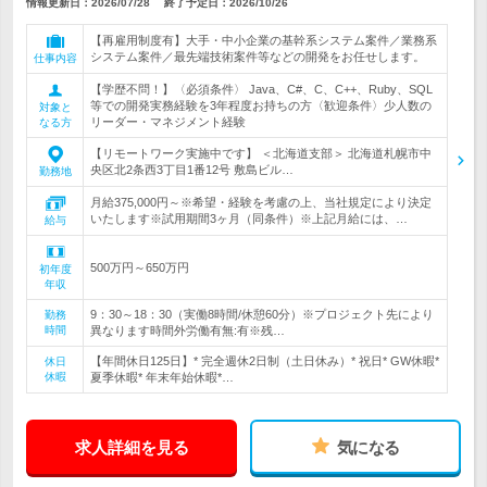
情報更新日：2026/07/28
終了予定日：
2026/10/26
【再雇用制度有】大手・中小企業の基幹系システム案件／業務系
システム案件／最先端技術案件等などの開発をお任せします。
仕事内容
【学歴不問！】〈必須条件〉 Java、C#、C、C++、Ruby、SQL
等での開発実務経験を3年程度お持ちの方〈歓迎条件〉少人数の
対象と
リーダー・マネジメント経験
なる方
【リモートワーク実施中です】 ＜北海道支部＞ 北海道札幌市中
央区北2条西3丁目1番12号 敷島ビル…
勤務地
月給375,000円～※希望・経験を考慮の上、当社規定により決定
いたします※試用期間3ヶ月（同条件）※上記月給には、…
給与
500万円～650万円
初年度
年収
9：30～18：30（実働8時間/休憩60分）※プロジェクト先により
勤務
時間
異なります時間外労働有無:有※残…
【年間休日125日】* 完全週休2日制（土日休み）* 祝日* GW休暇*
休日
休暇
夏季休暇* 年末年始休暇*…
求人詳細を見る
気になる