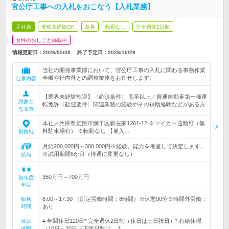
官公庁工事への入札をおこなう【入札業務】
正社員
業種未経験OK
急募
転勤なし
完全週休2日制
女性のおしごと掲載中
情報更新日：2026/05/08
終了予定日：
2026/10/29
当社の開発事業部において、官公庁工事の入札に関わる事務作業
全般や社内外との調整業務をお任せします。
仕事内容
【業界未経験歓迎】〈必須条件〉 高卒以上／普通自動車第一種運
対象と
転免許〈歓迎要件〉関連業務の経験やその補助経験などがある方
なる方
本社／兵庫県姫路市網干区新在家1261-12 ※マイカー通勤可（無
料駐車場有） ※転勤なし 【雇入…
勤務地
月給200,000円～300,000円※経験、能力を考慮して決定します。
※試用期間6か月（待遇に変更なし）
給与
350万円～700万円
初年度
年収
8:00～17:30 （所定労働時間：8時間）※休憩90分※時間外労働：
勤務
時間
あり
# 年間休日120日* 完全週休2日制（休日は土日祝日）* 有給休暇
休日
休暇
（10日～20日／下限日数は、入…