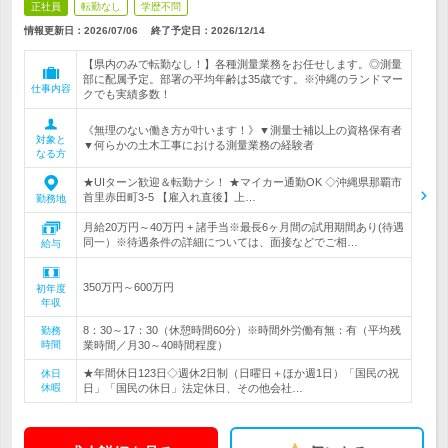
正社員
転勤なし
学歴不問
情報更新日：2026/07/06
終了予定日：
2026/12/14
【県内のみで転勤なし！】各種測量業務をお任せします。◎測量
部に配属予定。部署の平均年齢は35歳です。※沖縄のランドマー
仕事内容
クでも実績多数！
《無理のない働き方が叶います！》▼測量士補以上の資格保有者
対象と
▼何らかの土木工事における測量業務の経験者
なる方
★UIターン歓迎＆転勤ナシ！ ★マイカー通勤OK ◇沖縄県那覇市
首里赤田町3-5 【雇入れ直後】上…
勤務地
月給20万円～40万円 + 諸手当※最長6ヶ月間の試用期間あり(待遇
同一）※待遇条件の詳細については、面接などでご相…
給与
350万円～600万円
初年度
年収
8：30～17：30（休憩時間60分）※時間外労働有無：有（平均残
勤務
時間
業時間／月30～40時間程度）
★年間休日123日◇週休2日制（日曜日＋ほか週1日）「国民の祝
休日
休暇
日」「国民の休日」法定休日、その他会社…