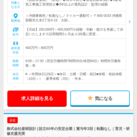
対象と
気工事施工管理技士◆3年以上の電気設計・監理の経験
なる方
＜沖縄事務所／転勤なし／マイカー通勤可＞ 〒900-0033 沖縄県
那覇市久米2丁目4-16 大樹…
勤務地
【月給】250,000円～400,000円※経験・年齢・能力を考慮して決
定いたします※試用期間3ヶ月あり(待遇に変更…
給与
400万円～800万円
初年度
年収
9:00～17:30（所定労働時間7時間30分/休憩60分）時間外労働有
勤務
時間
無：有
# ＜年間休日126日＞■休日・土曜・日曜・祝日■休暇・有給休暇
休日
休暇
（10日～）・夏季休暇（3日）・年末…
求人詳細を見る
気になる
新着
株式会社産研設計 | 設立60年の安定企業｜賞与年3回｜転勤なし｜育児・研
修支援充実