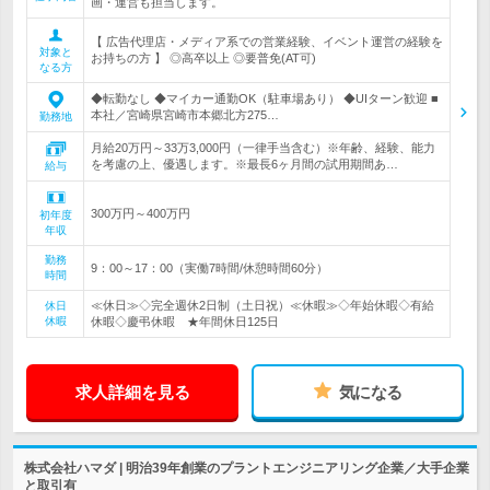
画・運営も担当します。
【 広告代理店・メディア系での営業経験、イベント運営の経験を
対象と
お持ちの方 】 ◎高卒以上 ◎要普免(AT可)
なる方
◆転勤なし ◆マイカー通勤OK（駐車場あり） ◆UIターン歓迎 ■
本社／宮崎県宮崎市本郷北方275…
勤務地
月給20万円～33万3,000円（一律手当含む）※年齢、経験、能力
を考慮の上、優遇します。※最長6ヶ月間の試用期間あ…
給与
300万円～400万円
初年度
年収
勤務
9：00～17：00（実働7時間/休憩時間60分）
時間
≪休日≫◇完全週休2日制（土日祝）≪休暇≫◇年始休暇◇有給
休日
休暇
休暇◇慶弔休暇 ★年間休日125日
求人詳細を見る
気になる
株式会社ハマダ | 明治39年創業のプラントエンジニアリング企業／大手企業
と取引有