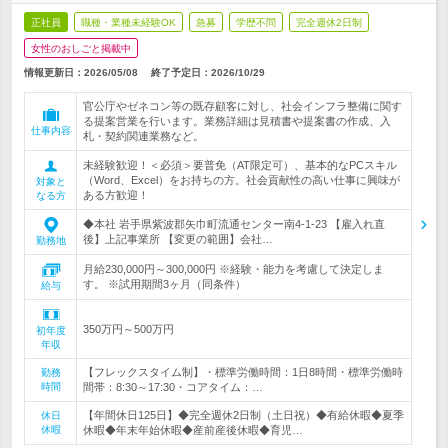
正社員
職種・業種未経験OK
急募
学歴不問
完全週休2日制
女性のおしごと掲載中
情報更新日：2026/05/08
終了予定日：
2026/10/29
官公庁やゼネコン等の既存顧客に対し、社会インフラ整備に関す
る提案営業を行います。業務詳細は見積書や提案書の作成、入
仕事内容
札・契約関連業務など。
未経験歓迎！＜必須＞要普免（AT限定可）、基本的なPCスキル
（Word、Excel）をお持ちの方。社会貢献性の高い仕事に興味が
対象と
ある方歓迎！
なる方
◆本社 岩手県紫波郡矢巾町流通センター南4-1-23 【雇入れ直
後】上記事業所 【変更の範囲】会社…
勤務地
月給230,000円～300,000円 ※経験・能力を考慮して決定しま
す。 ※試用期間3ヶ月（同条件）
給与
350万円～500万円
初年度
年収
【フレックスタイム制】・標準労働時間：1日8時間・標準労働時
勤務
時間
間帯：8:30～17:30・コアタイム：…
【年間休日125日】◆完全週休2日制（土日祝）◆有給休暇◆夏季
休日
休暇
休暇◆年末年始休暇◆産前産後休暇◆育児…