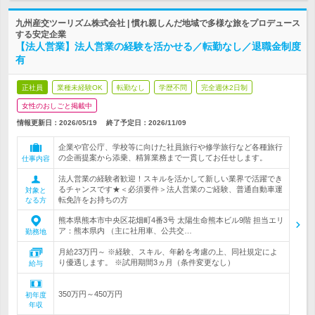
九州産交ツーリズム株式会社 | 慣れ親しんだ地域で多様な旅をプロデュース
する安定企業
【法人営業】法人営業の経験を活かせる／転勤なし／退職金制度
有
正社員
業種未経験OK
転勤なし
学歴不問
完全週休2日制
女性のおしごと掲載中
情報更新日：2026/05/19
終了予定日：
2026/11/09
企業や官公庁、学校等に向けた社員旅行や修学旅行など各種旅行
の企画提案から添乗、精算業務まで一貫してお任せします。
仕事内容
法人営業の経験者歓迎！スキルを活かして新しい業界で活躍でき
るチャンスです★＜必須要件＞法人営業のご経験、普通自動車運
対象と
転免許をお持ちの方
なる方
熊本県熊本市中央区花畑町4番3号 太陽生命熊本ビル9階 担当エリ
ア：熊本県内 （主に社用車、公共交…
勤務地
月給23万円～ ※経験、スキル、年齢を考慮の上、同社規定によ
り優遇します。 ※試用期間3ヵ月（条件変更なし）
給与
350万円～450万円
初年度
年収