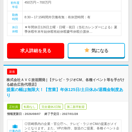
450万円～700万円
初年度
年収
勤務
8:30～17:15時間外労働有無：有休憩時間：有
時間
▼年間休日126日土曜・日曜・祝日（当社カレンダーによる）夏
休日
休暇
季休暇年末年始休暇有給休暇慶弔休暇介護休…
求人詳細を見る
気になる
新着
株式会社ＡＶＣ放送開発 | 【テレビ・ラジオCM、各種イベント等を手がけ
る総合広告代理店】
提案の幅は無限大！【営業】年休125日/土日休み/退職金制度あ
り
正社員
転勤なし
完全週休2日制
第二新卒歓迎
情報更新日：2026/08/07
終了予定日：
2027/01/28
◎宮崎県内の企業・官公庁へ、テレビ・ラジオCMの提案がメイ
ンとなります。また、VPの制作、放送のご提案、各種イベント企
仕事内容