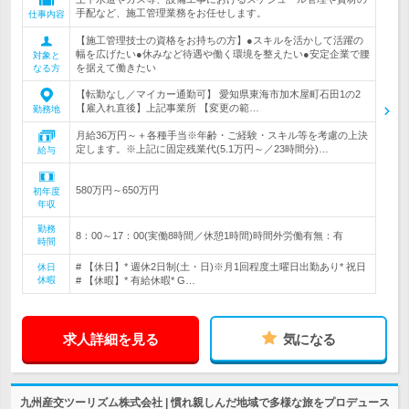
手配など、施工管理業務をお任せします。
仕事内容
【施工管理技士の資格をお持ちの方】●スキルを活かして活躍の
幅を広げたい●休みなど待遇や働く環境を整えたい●安定企業で腰
対象と
を据えて働きたい
なる方
【転勤なし／マイカー通勤可】 愛知県東海市加木屋町石田1の2
【雇入れ直後】上記事業所 【変更の範…
勤務地
月給36万円～＋各種手当※年齢・ご経験・スキル等を考慮の上決
定します。※上記に固定残業代(5.1万円～／23時間分)…
給与
580万円～650万円
初年度
年収
勤務
8：00～17：00(実働8時間／休憩1時間)時間外労働有無：有
時間
# 【休日】* 週休2日制(土・日)※月1回程度土曜日出勤あり* 祝日
休日
休暇
# 【休暇】* 有給休暇* G…
求人詳細を見る
気になる
九州産交ツーリズム株式会社 | 慣れ親しんだ地域で多様な旅をプロデュース