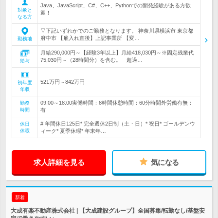
Java、JavaScript、C#、C++、Pythonでの開発経験がある方歓
対象と
迎！
なる方
▽下記いずれかでのご勤務となります。 神奈川県横浜市 東京都
府中市 【雇入れ直後】上記事業所 【変…
勤務地
月給290,000円～【経験3年以上】月給418,030円～※固定残業代
75,030円～（28時間分）を含む。 超過…
給与
521万円～842万円
初年度
年収
09:00～18:00実働時間：8時間休憩時間：60分時間外労働有無：
勤務
時間
有
# 年間休日125日* 完全週休2日制（土・日）* 祝日* ゴールデンウ
休日
休暇
ィーク* 夏季休暇* 年末年…
求人詳細を見る
気になる
新着
大成有楽不動産株式会社 | 【大成建設グループ】全国募集/転勤なし/基盤安