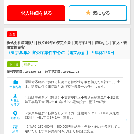
求人詳細を見る
気になる
新着
株式会社産研設計 | 設立60年の安定企業｜賞与年3回｜転勤なし｜育児・研
修支援充実
《東京募集》官公庁案件中心の【電気設計】＊年休126日
正社員
転勤なし
情報更新日：2026/06/12
終了予定日：
2026/12/03
環境対応建築における技術力と信頼性を兼ね備えた当社にて、土
木、建築に伴う電気設計及び監理業務をお任せします。
仕事内容
＼経験者優遇／《歓迎》◆高専卒以上◆普通自動車免許◆1級電
対象と
気工事施工管理技士◆3年以上の電気設計・監理の経験
なる方
＜東京事務所／転勤なし／マイカー通勤可＞ 〒152-0031 東京都
目黒区中根1丁目3番1号 三井…
勤務地
【月給】250,000円～400,000円※経験・年齢・能力を考慮して決
定いたします※試用期間3ヶ月あり(待遇に変更…
給与