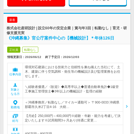
新着
株式会社産研設計 | 設立60年の安定企業｜賞与年3回｜転勤なし｜育児・研
修支援充実
《沖縄募集》官公庁案件中心の【機械設計】＊年休126日
正社員
転勤なし
情報更新日：2026/06/12
終了予定日：
2026/12/03
環境対応建築における技術力と信頼性を兼ね備えた当社にて、土
木、建築に伴う空気調和・衛生等の機械設計及び監理業務をお任
仕事内容
せします。
＼経験者優遇／《歓迎》◆高専卒以上◆普通自動車免許◆1級管
対象と
工事施工管理技士◆3年以上の機械設計・監理の経験
なる方
＜沖縄事務所／転勤なし／マイカー通勤可＞ 〒900-0033 沖縄県
那覇市久米2丁目4-16 大樹…
勤務地
【月給】250,000円～400,000円※経験・年齢・能力を考慮して決
定いたします※試用期間3ヶ月あり(待遇に変更…
給与
400万円～800万円