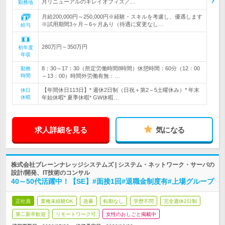
月リニューアルのキレイオフィス／…
勤務地
月給200,000円～250,000円※経験・スキルを考慮し、優遇します
※試用期間3ヶ月～6ヶ月あり（待遇に変更なし…
給与
280万円～350万円
初年度
年収
8：30～17：30（所定労働時間8時間）休憩時間：60分（12：00
勤務
時間
～13：00）時間外労働有無：…
【年間休日113日】* 週休2日制（日祝＋第2～5土曜休み）* 年末
休日
休暇
年始休暇* 夏季休暇* GW休暇…
求人詳細を見る
気になる
株式会社ブレーンナレッジシステムズ | システム・ネットワーク・サーバの
設計/開発、IT技術のコンサル
40～50代活躍中！【SE】#面接1回#退職金制度有#上場グループ
正社員
業種未経験OK
急募
転勤なし
学歴不問
完全週休2日制
第二新卒歓迎
リモートワーク可
女性のおしごと掲載中