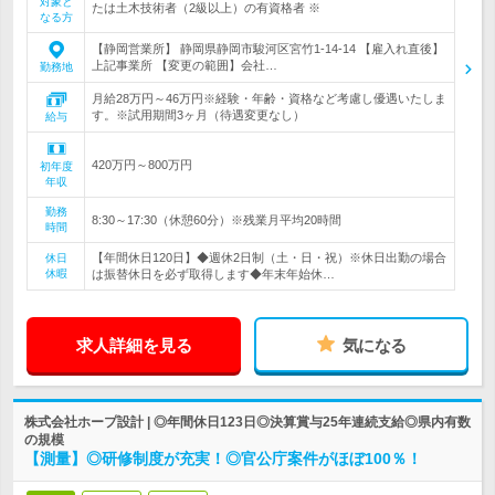
対象と
たは土木技術者（2級以上）の有資格者 ※
なる方
【静岡営業所】 静岡県静岡市駿河区宮竹1-14-14 【雇入れ直後】
上記事業所 【変更の範囲】会社…
勤務地
月給28万円～46万円※経験・年齢・資格など考慮し優遇いたしま
す。※試用期間3ヶ月（待遇変更なし）
給与
420万円～800万円
初年度
年収
勤務
8:30～17:30（休憩60分）※残業月平均20時間
時間
【年間休日120日】◆週休2日制（土・日・祝）※休日出勤の場合
休日
休暇
は振替休日を必ず取得します◆年末年始休…
求人詳細を見る
気になる
株式会社ホープ設計 | ◎年間休日123日◎決算賞与25年連続支給◎県内有数
の規模
【測量】◎研修制度が充実！◎官公庁案件がほぼ100％！