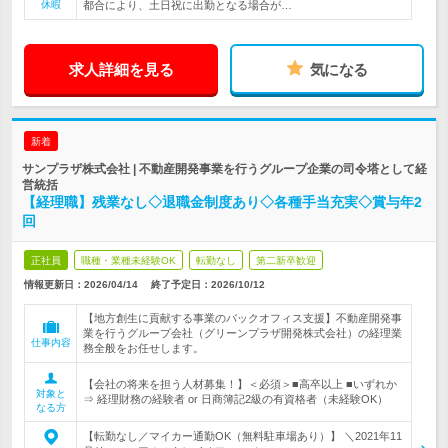
休暇
都合により、土日祝に出勤となる場合が…
求人詳細を見る
気になる
新着
サンプラザ株式会社 | 不動産開発事業を行うグループ企業の司令塔として経
営統括
【経理職】残業なし◇退職金制度あり◇各種手当充実◇賞与年2
回
正社員
職種・業種未経験OK
転勤なし
第二新卒歓迎
情報更新日：2026/04/14
終了予定日：
2026/10/12
【地方創生に貢献する事業のバックオフィス支援】不動産開発事
業を行うグループ会社（グリーンプラザ開発株式会社）の経理業
仕事内容
務全般をお任せします。
【会社の将来を担う人材募集！】＜必須＞■高卒以上 ■いずれか
対象と
⇒ 経理財務の経験者 or 日商簿記2級の有資格者（未経験OK）
なる方
【転勤なし／マイカー通勤OK（無料駐車場あり）】 ＼2021年11