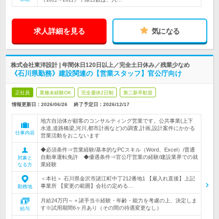
求人詳細を見る
気になる
株式会社東洋設計 | 年間休日120日以上／完全土日休み／残業少なめ
《石川県勤務》建設関連の【営業スタッフ】官公庁向け
正社員
業種未経験OK
完全週休2日制
第二新卒歓迎
情報更新日：2026/06/26
終了予定日：
2026/12/17
地方自治体が顧客のコンサルティング営業です。公共事業(上下
水道,道路橋梁,河川,都市計画など)の調査,計画,設計案件にかかる
仕事内容
営業活動をおこないます
◆必須条件⇒営業経験/基本的なPCスキル（Word、Excel）/普通
自動車運転免許 ◆優遇条件⇒官公庁営業の経験/建設業界での就
対象と
業経験
なる方
＜本社＞ 石川県金沢市諸江町中丁212番地1 【雇入れ直後】上記
事業所 【変更の範囲】会社の定める…
勤務地
月給24万円～＋諸手当※経験・年齢・能力を考慮の上、決定しま
す※試用期間6ヶ月あり（その間の待遇変更なし）
給与