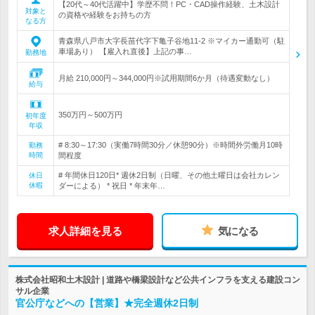
【20代～40代活躍中】学歴不問！PC・CAD操作経験、土木設計
対象と
の資格や経験をお持ちの方
なる方
青森県八戸市大字長苗代字下亀子谷地11-2 ※マイカー通勤可（駐
車場あり） 【雇入れ直後】上記の事…
勤務地
月給 210,000円～344,000円※試用期間6か月（待遇変動なし）
給与
350万円～500万円
初年度
年収
# 8:30～17:30（実働7時間30分／休憩90分）※時間外労働月10時
勤務
時間
間程度
# 年間休日120日* 週休2日制（日曜、その他土曜日は会社カレン
休日
休暇
ダーによる） * 祝日 * 年末年…
求人詳細を見る
気になる
株式会社昭和土木設計 | 道路や橋梁設計など公共インフラを支える建設コン
サル企業
官公庁などへの【営業】★完全週休2日制