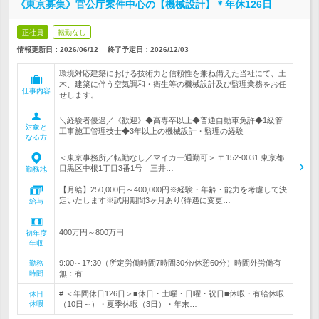
《東京募集》官公庁案件中心の【機械設計】＊年休126日
正社員
転勤なし
情報更新日：2026/06/12
終了予定日：
2026/12/03
環境対応建築における技術力と信頼性を兼ね備えた当社にて、土
木、建築に伴う空気調和・衛生等の機械設計及び監理業務をお任
仕事内容
せします。
＼経験者優遇／《歓迎》◆高専卒以上◆普通自動車免許◆1級管
対象と
工事施工管理技士◆3年以上の機械設計・監理の経験
なる方
＜東京事務所／転勤なし／マイカー通勤可＞ 〒152-0031 東京都
目黒区中根1丁目3番1号 三井…
勤務地
【月給】250,000円～400,000円※経験・年齢・能力を考慮して決
定いたします※試用期間3ヶ月あり(待遇に変更…
給与
400万円～800万円
初年度
年収
9:00～17:30（所定労働時間7時間30分/休憩60分）時間外労働有
勤務
時間
無：有
# ＜年間休日126日＞■休日・土曜・日曜・祝日■休暇・有給休暇
休日
休暇
（10日～）・夏季休暇（3日）・年末…