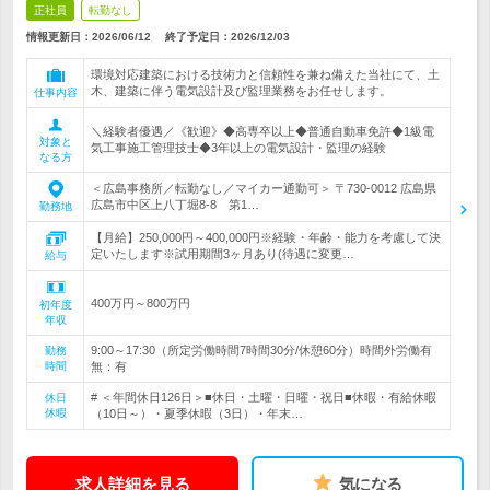
正社員
転勤なし
情報更新日：2026/06/12
終了予定日：
2026/12/03
環境対応建築における技術力と信頼性を兼ね備えた当社にて、土
木、建築に伴う電気設計及び監理業務をお任せします。
仕事内容
＼経験者優遇／《歓迎》◆高専卒以上◆普通自動車免許◆1級電
対象と
気工事施工管理技士◆3年以上の電気設計・監理の経験
なる方
＜広島事務所／転勤なし／マイカー通勤可＞ 〒730-0012 広島県
広島市中区上八丁堀8-8 第1…
勤務地
【月給】250,000円～400,000円※経験・年齢・能力を考慮して決
定いたします※試用期間3ヶ月あり(待遇に変更…
給与
400万円～800万円
初年度
年収
9:00～17:30（所定労働時間7時間30分/休憩60分）時間外労働有
勤務
時間
無：有
# ＜年間休日126日＞■休日・土曜・日曜・祝日■休暇・有給休暇
休日
休暇
（10日～）・夏季休暇（3日）・年末…
求人詳細を見る
気になる