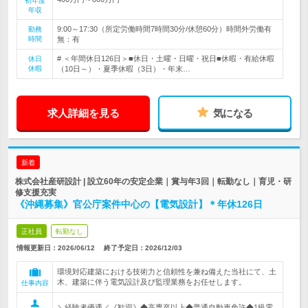
初年度
年収
9:00～17:30（所定労働時間7時間30分/休憩60分）時間外労働有
勤務
時間
無：有
# ＜年間休日126日＞■休日・土曜・日曜・祝日■休暇・有給休暇
休日
休暇
（10日～）・夏季休暇（3日）・年末…
求人詳細を見る
気になる
新着
株式会社産研設計 | 設立60年の安定企業｜賞与年3回｜転勤なし｜育児・研
修支援充実
《沖縄募集》官公庁案件中心の【電気設計】＊年休126日
正社員
転勤なし
情報更新日：2026/06/12
終了予定日：
2026/12/03
環境対応建築における技術力と信頼性を兼ね備えた当社にて、土
木、建築に伴う電気設計及び監理業務をお任せします。
仕事内容
＼経験者優遇／《歓迎》◆高専卒以上◆普通自動車免許◆1級電