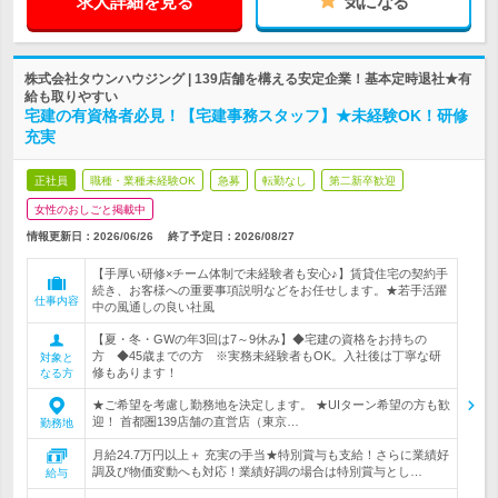
求人詳細を見る
気になる
株式会社タウンハウジング | 139店舗を構える安定企業！基本定時退社★有
給も取りやすい
宅建の有資格者必見！【宅建事務スタッフ】★未経験OK！研修
充実
正社員
職種・業種未経験OK
急募
転勤なし
第二新卒歓迎
女性のおしごと掲載中
情報更新日：2026/06/26
終了予定日：
2026/08/27
【手厚い研修×チーム体制で未経験者も安心♪】賃貸住宅の契約手
続き、お客様への重要事項説明などをお任せします。★若手活躍
仕事内容
中の風通しの良い社風
【夏・冬・GWの年3回は7～9休み】◆宅建の資格をお持ちの
方 ◆45歳までの方 ※実務未経験者もOK。入社後は丁寧な研
対象と
修もあります！
なる方
★ご希望を考慮し勤務地を決定します。 ★UIターン希望の方も歓
迎！ 首都圏139店舗の直営店（東京…
勤務地
月給24.7万円以上＋ 充実の手当★特別賞与も支給！さらに業績好
調及び物価変動へも対応！業績好調の場合は特別賞与とし…
給与