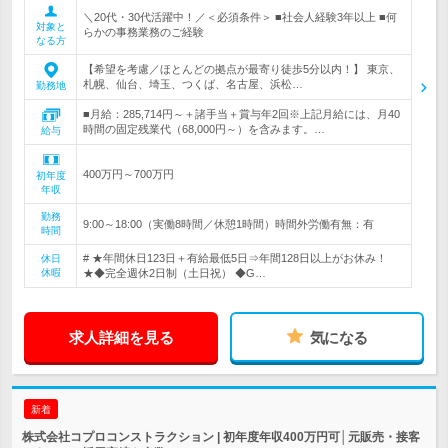
＼20代・30代活躍中！／＜必須条件＞ ■社会人経験3年以上 ■何
対象と
らかの事務業務のご経験
なる方
【希望を考慮／ほとんどの拠点が最寄り徒歩5分以内！】 東京、
札幌、仙台、埼玉、つくば、名古屋、浜松…
勤務地
■月給：285,714円～＋諸手当＋賞与年2回※上記月給には、月40
時間の固定残業代（68,000円～）を含みます。…
給与
400万円～700万円
初年度
年収
勤務
9:00～18:00（実働8時間／休憩1時間）時間外労働有無：有
時間
# ★年間休日123日＋有給最低5日⇒年間128日以上がお休み！
休日
休暇
★◆完全週休2日制（土日祝） ◆G…
求人詳細を見る
気になる
新着
株式会社コプロコンストラクション | 初年度年収400万円可│元販売・接客