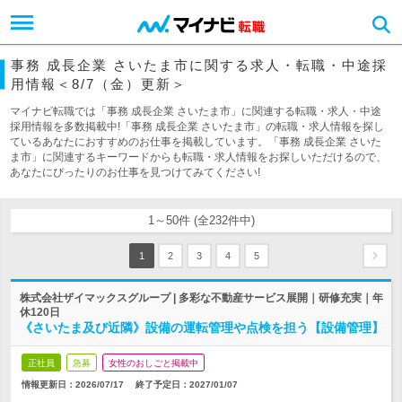
事務 成長企業 さいたま市に関する求人・転職・中途採
用情報＜8/7（金）更新＞
マイナビ転職では「事務 成長企業 さいたま市」に関連する転職・求人・中途
採用情報を多数掲載中!「事務 成長企業 さいたま市」の転職・求人情報を探し
ているあなたにおすすめのお仕事を掲載しています。「事務 成長企業 さいた
ま市」に関連するキーワードからも転職・求人情報をお探しいただけるので、
あなたにぴったりのお仕事を見つけてみてください!
1～50件 (全232件中)
1
2
3
4
5
株式会社ザイマックスグループ | 多彩な不動産サービス展開｜研修充実｜年
休120日
《さいたま及び近隣》設備の運転管理や点検を担う【設備管理】
正社員
急募
女性のおしごと掲載中
情報更新日：2026/07/17
終了予定日：
2027/01/07