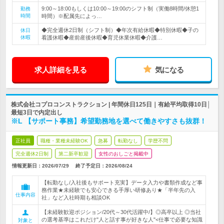
9:00～18:00もしくは10:00～19:00のシフト制（実働8時間/休憩1
勤務
時間
時間）※配属先によっ…
◆完全週休2日制（シフト制）◆年次有給休暇◆特別休暇◆子の
休日
休暇
看護休暇◆産前産後休暇◆育児休業休暇◆介護…
求人詳細を見る
気になる
株式会社コプロコンストラクション | 年間休日125日｜有給平均取得10日│
最短3日で内定出し
※L 【サポート事務】希望勤務地を選べて働きやすさも抜群！
正社員
職種・業種未経験OK
急募
転勤なし
学歴不問
完全週休2日制
第二新卒歓迎
女性のおしごと掲載中
情報更新日：2026/07/29
終了予定日：
2026/08/24
【転勤なし/入社後もサポート充実】データ入力や書類作成など事
務作業★未経験でも安心できる手厚い研修あり★「半年先の入
仕事内容
社」など入社時期も相談OK
【未経験歓迎ポジション/20代～30代活躍中/】◎高卒以上 ◎当社
の選考基準はこれだけ"人と話す事が好きな人"<仕事で必要な知識
対象と