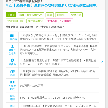
スタッフの採用実績も多数！
※△【 経費事務 】産育休の取得実績あり/女性も多数活躍中♪
正社員
職種・業種未経験OK
急募
転勤なし
学歴不問
完全週休2日制
第二新卒歓迎
女性のおしごと掲載中
情報更新日：2026/08/04
終了予定日：
2026/09/07
【研修面など豊富なサポートあり】建設プロジェクトにおける経
費業務を中心に事務全般をお任せします ☆年休125日 ☆転勤なし
仕事内容
【20～30代活躍中｜未経験歓迎ポジション｜スキル不問】◆基本
的なPCスキル&普通自動車免許をお持ちの方歓迎<スピード入社
対象と
可> ※高卒以上
なる方
【 全国各地で募集します！希望エリアで通勤可能 】 ▼転勤はあ
りません！ 〈 支店一覧 〉 札幌支…
勤務地
【関東(東京/千葉/神奈川/埼玉)】月給29万1230円＋皆勤手当1万
円【関西(大阪/京都/兵庫)】月給29万130…
給与
300万円～1200万円
初年度
年収
勤務
8:00～17:00※配属先により9：00～18：00の場合あり。
時間
【年間休日125日】■完全週休2日制（土・日 ※プロジェクト先
休日