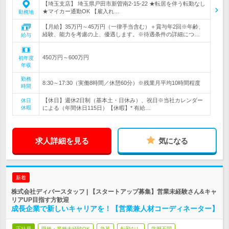
【埼玉支店】 埼玉県戸田市新曽南2-15-22 ★転居を伴う転勤なし
★マイカー通勤OK 【雇入れ…
勤務地
【月給】35万円～45万円（一律手当含む）＋賞与年2回※年齢、
経験、能力を考慮の上、優遇します。※待遇条件の詳細につ…
給与
450万円～600万円
初年度
年収
勤務
8:30～17:30（実働8時間／休憩60分）※残業月平均10時間程度
時間
【休日】週休2日制（基本土・日休み）、祝日※当社カレンダー
休日
休暇
による（年間休日115日）【休暇】* 有給…
求人詳細を見る
気になる
新着
株式会社ディバースタッフ | 【スタートアップ募集】営業未経験さん&キャ
リアUP目指す方歓迎
成長企業で新しいキャリアを！【営業兼人材コーディネーター】
正社員
職種・業種未経験OK
急募
転勤なし
学歴不問