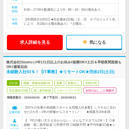
勤務
8:00～17:00※配属先により9：00～18：00の場合あり。
時間
【年間休日125日】■完全週休2日制（土・日 ※プロジェクト先
休日
休暇
により、月2回の土曜出勤あり）└土曜出…
求人詳細を見る
気になる
株式会社Gizumo | #年131日以上のお休み#副業OK#土日＆早朝夜間面接も
OK#服装自由
未経験入社93％！【IT事務】★リモートOK★完休2日(土日)
正社員
職種・業種未経験OK
急募
転勤なし
学歴不問
完全週休2日制
第二新卒歓迎
リモートワーク可
女性のおしごと掲載中
情報更新日：2026/06/30
終了予定日：
2026/08/31
【93％の先輩が未経験スタート＆同期入社多数】＼スキルに合わ
せた2カ月～1年の研修からスタート♪／ ★残業月20h未満
仕事内容
【「PCの使い方さえ分からない」そんなアナタでもOK！】◎未
経験・第二新卒歓迎 ◎学歴不問 ◎経験不問 ★平均年齢27歳★シ
対象と
ェアハウス完備！