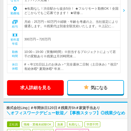
なる方
★転勤なし！渋谷駅から徒歩5分！ ★フルリモート勤務OK！全国
どこからでもご応募できます！ ★研修…
勤務地
月給：25万円～60万円※経験・年齢を考慮の上、当社規定により
優遇します。※残業代は別途全額支給いたします。※上記に…
給与
300万円～720万円
初年度
年収
10:00～19:00（実働8時間）※担当するプロジェクトによって若
勤務
時間
干の変動あり※残業は月20時間未…
# ＜年131日以上のお休み＞* 完全週休二日制（土日休み）* 祝日*
休日
休暇
有給休暇* 夏期休暇* 年末…
求人詳細を見る
気になる
株式会社Ling | ＃年間休日120日＃残業月5h＃家賃手当あり
＼オフィスワークデビュー歓迎／【事務スタッフ】◎残業少なめ
正社員
職種・業種未経験OK
急募
転勤なし
学歴不問