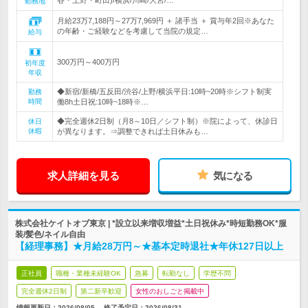
谷・上野・町田)/横浜/川崎/大宮/…
勤務地
月給23万7,188円～27万7,969円 ＋ 諸手当 ＋ 賞与年2回※あなた
の年齢・ご経験などを考慮して当院の規定…
給与
300万円～400万円
初年度
年収
◆新宿/新橋/五反田/渋谷/上野/横浜平日:10時~20時※シフト制実
勤務
時間
働8h土日祝:10時~18時※…
◆完全週休2日制（月8～10日／シフト制）※院によって、休診日
休日
休暇
が異なります。⇒調整できれば土日休みも…
求人詳細を見る
気になる
株式会社ケイトオブ東京 | *設立以来増収増益*土日祝休み*時短勤務OK*服
装/髪色/ネイル自由
【経理事務】★月給28万円～★基本定時退社★年休127日以上
正社員
職種・業種未経験OK
急募
転勤なし
学歴不問
完全週休2日制
第二新卒歓迎
女性のおしごと掲載中
情報更新日：2026/08/05
終了予定日：
2026/08/31