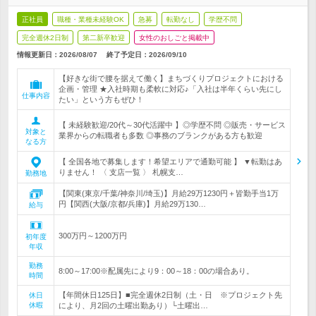
正社員
職種・業種未経験OK
急募
転勤なし
学歴不問
完全週休2日制
第二新卒歓迎
女性のおしごと掲載中
情報更新日：2026/08/07
終了予定日：
2026/09/10
【好きな街で腰を据えて働く】まちづくりプロジェクトにおける
企画・管理 ★入社時期も柔軟に対応♪「入社は半年くらい先にし
仕事内容
たい」という方もぜひ！
【 未経験歓迎/20代～30代活躍中 】◎学歴不問 ◎販売・サービス
対象と
業界からの転職者も多数 ◎事務のブランクがある方も歓迎
なる方
【 全国各地で募集します！希望エリアで通勤可能 】 ▼転勤はあ
りません！ 〈 支店一覧 〉 札幌支…
勤務地
【関東(東京/千葉/神奈川/埼玉)】月給29万1230円＋皆勤手当1万
円【関西(大阪/京都/兵庫)】月給29万130…
給与
300万円～1200万円
初年度
年収
勤務
8:00～17:00※配属先により9：00～18：00の場合あり。
時間
【年間休日125日】■完全週休2日制（土・日 ※プロジェクト先
休日
休暇
により、月2回の土曜出勤あり）└土曜出…