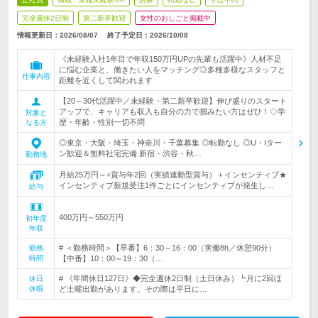
完全週休2日制
第二新卒歓迎
女性のおしごと掲載中
情報更新日：2026/08/07
終了予定日：
2026/10/08
《未経験入社1年目で年収150万円UPの先輩も活躍中》人材不足
に悩む企業と、働きたい人をマッチング◎多種多様なスタッフと
仕事内容
距離を近くして関われます
【20～30代活躍中／未経験・第二新卒歓迎】伸び盛りのスタート
アップで、キャリアも収入も自分の力で掴みたい方はぜひ！◇学
対象と
歴・年齢・性別一切不問
なる方
◎東京・大阪・埼玉・神奈川・千葉募集 ◎転勤なし ◎U・Iター
ン歓迎＆無料社宅完備 新宿・渋谷・秋…
勤務地
月給25万円～+賞与年2回（実績連動型賞与）＋インセンティブ★
インセンティブ新規受注1件ごとにインセンティブが発生し…
給与
400万円～550万円
初年度
年収
# ＜勤務時間＞【早番】6：30～16：00（実働8h／休憩90分）
勤務
時間
【中番】10：00～19：30（…
# 《年間休日127日》◆完全週休2日制（土日休み）┗月に2回ほ
休日
休暇
ど土曜出勤があります。その際は平日に…