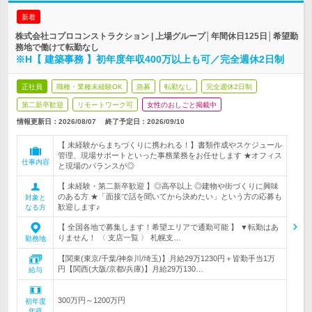
新着
株式会社コプロコンストラクション | 上場グループ│年間休日125日│希望勤
務地で働けて転勤なし
※H【 建築事務 】初年度年収400万以上も可／完全週休2日制
正社員
職種・業種未経験OK
急募
転勤なし
完全週休2日制
第二新卒歓迎
リモートワーク可
女性のおしごと掲載中
情報更新日：2026/08/07
終了予定日：
2026/09/10
【 未経験からまちづくりに携われる！】書類作成やスケジュール
管理、現場サポートといった事務業務をお任せします ★オフィス
仕事内容
と現場のバランスが◎
【 未経験・第二新卒歓迎 】◎高卒以上 ◎建物や街づくりに興味
のある方 ★「面接で話を聞いてから決めたい」という方の応募も
対象と
歓迎します♪
なる方
【 全国各地で募集します！希望エリアで通勤可能 】 ▼転勤はあ
りません！ 〈 支店一覧 〉 札幌支…
勤務地
【関東(東京/千葉/神奈川/埼玉)】月給29万1230円＋皆勤手当1万
円【関西(大阪/京都/兵庫)】月給29万130…
給与
300万円～1200万円
初年度
年収