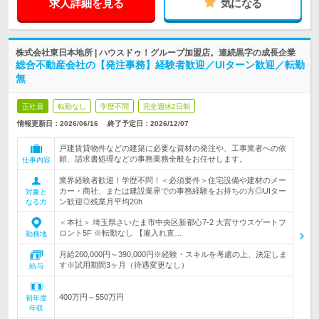
求人詳細を見る
気になる
株式会社東日本地所 | ハウスドゥ！グループ加盟店。連続黒字の成長企業
総合不動産会社の【発注事務】経験者歓迎／UIターン歓迎／転勤
無
正社員
転勤なし
学歴不問
完全週休2日制
情報更新日：2026/06/16
終了予定日：
2026/12/07
戸建賃貸物件などの建築に必要な資材の発注や、工事業者への依
頼、請求書処理などの事務業務全般をお任せします。
仕事内容
業界経験者歓迎！学歴不問！＜必須要件＞住宅設備や建材のメー
カー・商社、または建設業界での事務経験をお持ちの方◎UIター
対象と
ン歓迎◎残業月平均20h
なる方
＜本社＞ 埼玉県さいたま市中央区新都心7-2 大宮サウスゲートフ
ロント5F ※転勤なし 【雇入れ直…
勤務地
月給260,000円～390,000円※経験・スキルを考慮の上、決定しま
す※試用期間3ヶ月（待遇変更なし）
給与
400万円～550万円
初年度
年収