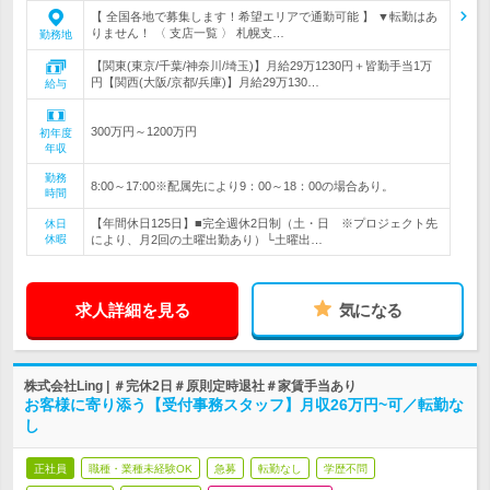
【 全国各地で募集します！希望エリアで通勤可能 】 ▼転勤はあ
りません！ 〈 支店一覧 〉 札幌支…
勤務地
【関東(東京/千葉/神奈川/埼玉)】月給29万1230円＋皆勤手当1万
円【関西(大阪/京都/兵庫)】月給29万130…
給与
300万円～1200万円
初年度
年収
勤務
8:00～17:00※配属先により9：00～18：00の場合あり。
時間
【年間休日125日】■完全週休2日制（土・日 ※プロジェクト先
休日
休暇
により、月2回の土曜出勤あり）└土曜出…
求人詳細を見る
気になる
株式会社Ling | ＃完休2日＃原則定時退社＃家賃手当あり
お客様に寄り添う【受付事務スタッフ】月収26万円~可／転勤な
し
正社員
職種・業種未経験OK
急募
転勤なし
学歴不問