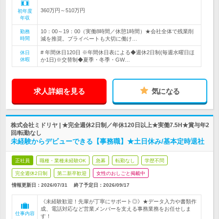
360万円～510万円
初年度
年収
10：00～19：00（実働8時間／休憩1時間）★会社全体で残業削
勤務
時間
減を推奨。プライベートも大切に働け…
# 年間休日120日 ※年間休日表による◆週休2日制(毎週水曜日ほ
休日
休暇
か1日)※交替制◆夏季・冬季・GW…
求人詳細を見る
気になる
株式会社ミドリヤ | ★完全週休2日制／年休120日以上★実働7.5H★賞与年2
回/転勤なし
未経験からデビューできる【事務職】★土日休み/基本定時退社
正社員
職種・業種未経験OK
急募
転勤なし
学歴不問
完全週休2日制
第二新卒歓迎
女性のおしごと掲載中
情報更新日：2026/07/31
終了予定日：
2026/09/17
《未経験歓迎！先輩が丁寧にサポート◎》★データ入力や書類作
成、電話対応など営業メンバーを支える事務業務をお任せしま
仕事内容
す！