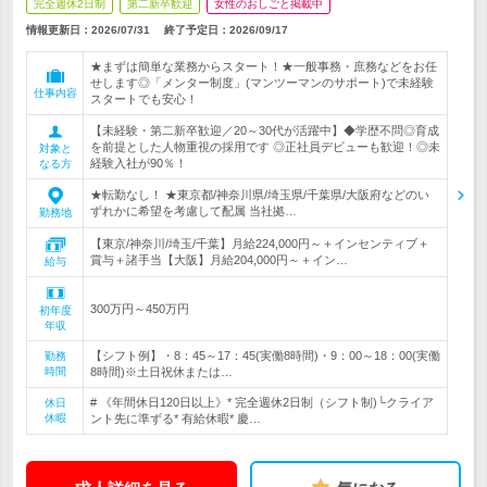
完全週休2日制
第二新卒歓迎
女性のおしごと掲載中
情報更新日：2026/07/31
終了予定日：
2026/09/17
★まずは簡単な業務からスタート！★一般事務・庶務などをお任
せします◎「メンター制度」(マンツーマンのサポート)で未経験
仕事内容
スタートでも安心！
【未経験・第二新卒歓迎／20～30代が活躍中】◆学歴不問◎育成
を前提とした人物重視の採用です ◎正社員デビューも歓迎！◎未
対象と
経験入社が90％！
なる方
★転勤なし！ ★東京都/神奈川県/埼玉県/千葉県/大阪府などのい
ずれかに希望を考慮して配属 当社拠…
勤務地
【東京/神奈川/埼玉/千葉】月給224,000円～＋インセンティブ＋
賞与＋諸手当【大阪】月給204,000円～＋イン…
給与
300万円～450万円
初年度
年収
【シフト例】・8：45～17：45(実働8時間)・9：00～18：00(実働
勤務
時間
8時間)※土日祝休または…
# 《年間休日120日以上》* 完全週休2日制（シフト制)└クライア
休日
休暇
ント先に準ずる* 有給休暇* 慶…