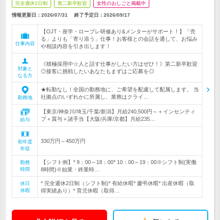
完全週休2日制
第二新卒歓迎
女性のおしごと掲載中
情報更新日：2026/07/31
終了予定日：
2026/09/17
【OJT・座学・ロープレ研修あり&メンターがサポート！】「売
る」よりも「寄り添う」仕事！お客様との会話を通して、お悩み
仕事内容
や相談内容を引き出します！
《積極採用中☆人と話す仕事がしたい方はぜひ！》第二新卒歓迎
対象と
◎接客に挑戦したいあなたもまずはご応募を◎
なる方
★転勤なし！全国の勤務地に、ご希望を配慮して配属します。 当
社拠点のいずれかに所属し、業務はクライ…
勤務地
【東京/神奈川/埼玉/千葉/新潟】月給240,500円～＋インセンティ
ブ＋賞与＋諸手当【大阪/兵庫/京都】月給235…
給与
330万円～450万円
初年度
年収
【シフト例】* 9：00～18：00* 10：00～19：00※シフト制(実働
勤務
時間
8時間)※始業・終業時…
* 完全週休2日制（シフト制)* 有給休暇* 慶弔休暇* 出産休暇（取
休日
休暇
得実績あり）* 育児休暇（取得…