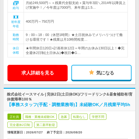
月給249,500円～＋残業代全額支給＋賞与年3回＼2014年以降賃上
げ実施中！／今年度は7000円、来年度は1.5…
給与
400万円～750万円
初年度
年収
9：00～18：00（休憩1時間）★土日祝休みでメリハリつけて働
勤務
時間
ける環境です！★残業は月10時間程度…
★年間休日120日+計画有休12日＝年間のお休み130日以上！◆完
休日
休暇
全週休2日制(土日休み)◆祝日◆G…
求人詳細を見る
気になる
株式会社イースマイル | 完休2日(土日休OK)/フリードリンク&昼食補助有/育
休復帰率100％
【事務スタッフ(手配・調整業務等)】未経験OK／月残業平均5h
正社員
職種・業種未経験OK
急募
転勤なし
学歴不問
完全週休2日制
第二新卒歓迎
情報更新日：2026/07/27
終了予定日：
2026/08/20