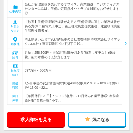
当社が管理業務を受託するオフィス、商業施設、ロジスティクス
センターに常駐。設備の定期点検やトラブル対応をお任せします
仕事内容
◎
【歓迎】設備管理業務経験がある方/設備管理に近しい業務経験が
ある方/第二種電気工事士、第三種電気主任技術者、建築物環境衛
対象と
生管理技術者 他
なる方
埼玉県さいたま市及び隣接市の当社管理物件 ※株式会社ザイマッ
クス(本社：東京都港区虎ノ門2丁目10…
勤務地
月給：258,500円～※試用期間6か月あり(待遇に変更なし)※経
験、能力考慮のうえ決定します
給与
397万円～600万円
初年度
年収
1か月単位の変形労働時間制(週40時間以内)* 9:00～18:00/休憩60
勤務
時間
分* 13:00～22…
【年間休日120日】* シフト制(月9～11日休み)* 慶弔休暇* 産前産
休日
休暇
後休暇* 育児休暇* 小学…
求人詳細を見る
気になる