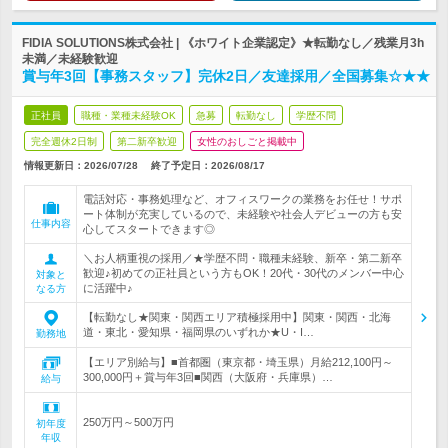
FIDIA SOLUTIONS株式会社 | 《ホワイト企業認定》★転勤なし／残業月3h
未満／未経験歓迎
賞与年3回【事務スタッフ】完休2日／友達採用／全国募集☆★★
正社員
職種・業種未経験OK
急募
転勤なし
学歴不問
完全週休2日制
第二新卒歓迎
女性のおしごと掲載中
情報更新日：2026/07/28
終了予定日：
2026/08/17
電話対応・事務処理など、オフィスワークの業務をお任せ！サポ
ート体制が充実しているので、未経験や社会人デビューの方も安
仕事内容
心してスタートできます◎
＼お人柄重視の採用／★学歴不問・職種未経験、新卒・第二新卒
歓迎♪初めての正社員という方もOK！20代・30代のメンバー中心
対象と
に活躍中♪
なる方
【転勤なし★関東・関西エリア積極採用中】関東・関西・北海
道・東北・愛知県・福岡県のいずれか★U・I…
勤務地
【エリア別給与】■首都圏（東京都・埼玉県）月給212,100円～
300,000円＋賞与年3回■関西（大阪府・兵庫県）…
給与
250万円～500万円
初年度
年収