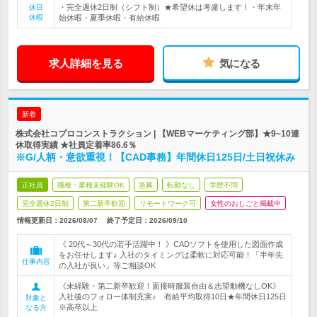
・完全週休2日制（シフト制）★希望休は考慮します！・年末年
休日
休暇
始休暇・夏季休暇・有給休暇
求人詳細を見る
気になる
新着
株式会社コプロコンストラクション | 【WEBマーケティング部】★9~10連
休取得実績 ★社員定着率86.6％
※G/人柄・意欲重視！【CAD事務】年間休日125日/土日祝休み
正社員
職種・業種未経験OK
急募
転勤なし
学歴不問
完全週休2日制
第二新卒歓迎
リモートワーク可
女性のおしごと掲載中
情報更新日：2026/08/07
終了予定日：
2026/09/10
《 20代～30代の若手活躍中！ 》CADソフトを使用した図面作成
をお任せします♪ 入社のタイミングは柔軟に対応可能！「半年先
仕事内容
の入社が良い」等ご相談OK
《未経験・第二新卒歓迎！面接時服装自由＆志望動機なしOK》
入社後のフォロー体制充実♪ 有給平均取得10日★年間休日125日
対象と
※高卒以上
なる方