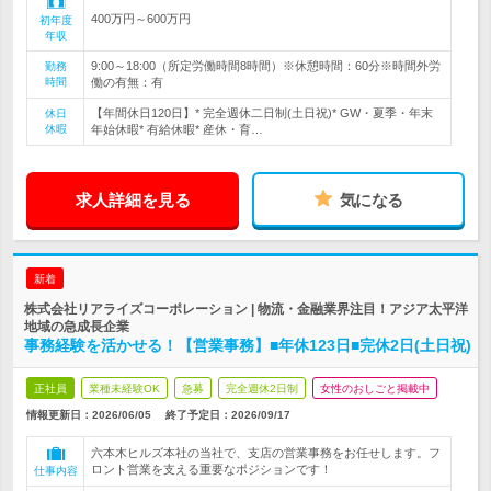
400万円～600万円
初年度
年収
9:00～18:00（所定労働時間8時間）※休憩時間：60分※時間外労
勤務
時間
働の有無：有
【年間休日120日】* 完全週休二日制(土日祝)* GW・夏季・年末
休日
休暇
年始休暇* 有給休暇* 産休・育…
求人詳細を見る
気になる
新着
株式会社リアライズコーポレーション | 物流・金融業界注目！アジア太平洋
地域の急成長企業
事務経験を活かせる！【営業事務】■年休123日■完休2日(土日祝)
正社員
業種未経験OK
急募
完全週休2日制
女性のおしごと掲載中
情報更新日：2026/06/05
終了予定日：
2026/09/17
六本木ヒルズ本社の当社で、支店の営業事務をお任せします。フ
ロント営業を支える重要なポジションです！
仕事内容