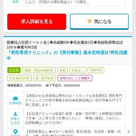
休暇
により、月2回の土曜出勤あり）└土曜出…
求人詳細を見る
気になる
医療法人社団イースト会 | ◆未経験OK◆完全週休2日◆有給取得率ほぼ
100％◆賞与年2回
『男性専用クリニック』の【受付事務】基本定時退社*男性活躍
中
正社員
職種・業種未経験OK
急募
転勤なし
学歴不問
完全週休2日制
第二新卒歓迎
女性のおしごと掲載中
情報更新日：2026/07/31
終了予定日：
2026/10/01
【来院される患者様は男性のみ！スタッフも全員男性】男性専門
クリニックでの受付事務を担当★医療知識は一切不問★OJTで丁
仕事内容
寧に育成します！
【正社員デビューも歓迎】経歴・資格一切不問！人柄重視の採用
です★「人に寄り添う仕事がしたい」「事務に挑戦してみたい」
対象と
志望動機はこれでもOK！
なる方
【原則転勤なし★UIターン歓迎】 東京(新宿・五反田・新橋・渋