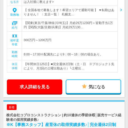
は入社後に教えます>
なる方
【 全国各地で募集します！希望エリアで通勤可能 】 ▼転勤はあ
りません！ 〈 支店一覧 〉 札幌支…
勤務地
【関東(東京/千葉/神奈川/埼玉)】月給29万1230円＋皆勤手当1万
円【関西(大阪/京都/兵庫)】月給29万130…
給与
300万円～1200万円
初年度
年収
勤務
8:00～17:00※配属先により9：00～18：00の場合あり。
時間
【年間休日125日】■完全週休2日制（土・日 ※プロジェクト先
休日
休暇
により、月2回の土曜出勤あり）└土曜出…
求人詳細を見る
気になる
新着
株式会社コプロコンストラクション | 約10連休の季節休暇│販売サービス経
験者の採用実績多数♪
※K【事務スタッフ】産育休の取得実績多数♪│完全週休2日制