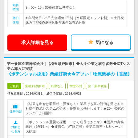
勤務
9：00～18：00※残業は基本なし
時間
# 年間休日125日完全週休2日制（水曜固定＋シフト制）※土日祝
休日
休暇
休み可能GW夏季休暇年末年始有給休暇
求人詳細を見る
気になる
第一倉庫冷蔵株式会社 | 【埼玉県戸田市】◆大手企業と取引多数◆IOTシス
テム導入に実績
《ポテンシャル採用》業績好調★今アツい！物流業界の【営業】
正社員
業種未経験OK
転勤なし
学歴不問
第二新卒歓迎
情報更新日：2026/03/31
終了予定日：
2026/09/28
《結果を出せば即昇給・昇進も！》業界でも高い評価を受ける自
社総合物流システムの企画・提案をお任せします！★20～40代の
仕事内容
メンバーが活躍中
《ポテンシャル重視の採用！一から成長できます》◆営業の実務
経験（1年以上）◆要普免（AT限定可）※第二新卒・U&Iターン
対象と
大歓迎
なる方