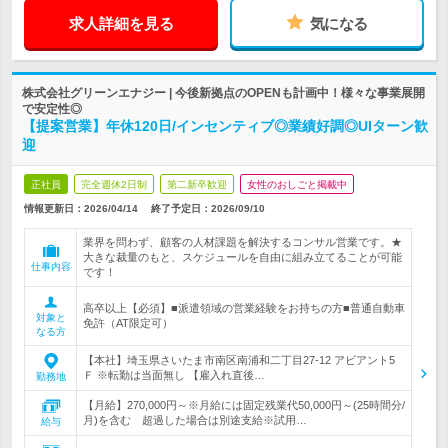
求人詳細を見る
気になる
株式会社グリーンエナジー | 今後新拠点のOPENも計画中！様々な事業展開
で安定性◎
【提案営業】年休120日/インセンティブ◎業績好調◎UIターン歓
迎
正社員
完全週休2日制
第二新卒歓迎
女性のおしごと掲載中
情報更新日：2026/04/14
終了予定日：
2026/09/10
業界を問わず、顧客の人材課題を解決するコンサル営業です。★
大きな裁量のもと、スケジュールを自由に組み立てることが可能
仕事内容
です！
高卒以上【必須】■派遣領域の営業経験をお持ちの方■普通自動車
対象と
免許（AT限定可）
なる方
【本社】埼玉県さいたま市南区南浦和二丁目27-12 アビアント5
Ｆ ※転勤は当面無し 【雇入れ直後…
勤務地
【月給】270,000円～※月給には固定残業代50,000円～(25時間分/
月)を含む 超過した場合は別途支給※試用…
給与