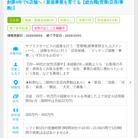
創業4年で6店舗へ！新規事業を育てる【総合職(営業/店長/事
務)】
正社員
職種・業種未経験OK
転勤なし
学歴不問
完全週休2日制
第二新卒歓迎
女性のおしごと掲載中
情報更新日：2026/08/04
終了予定日：
2026/10/01
サブスクサービスの提案を行う「営業職(新事業部立ち上げメン
バー)」・診断を中心に行う「店長候補」・マッチング調整「事
仕事内容
務」いずれかをお任せ！
【20～40代の女性活躍中】未経験OK→経験よりも「お客様の不
安・表情をくみ取る姿勢」や「会社、事業の成長に携わりたいと
対象と
いう意欲」などを重視します
なる方
★転勤なし（都内の支店内異動はあり） ★「新宿」「池袋」「渋
谷」「銀座」「横浜」「大宮」で募集！…
勤務地
月給：24万～35万円※経験やスキルを考慮した上で決定※試用期
間3か月（期間中は月給22万円）
給与
300万円～450万円
初年度
年収
シフト制1日の実働時間 8時間00分※10:00～21:00の間で1日8時
勤務
時間
間※残業はほぼありません#…