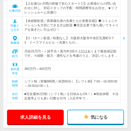
【入社後1か月間の研修で安心スタート◎】お客様からの問い合
わせに対し、対応スタッフの手配・時間調整等をお任せ。★リフ
仕事内容
レッシュルーム完備◎
【未経験歓迎／異業種出身の先輩たちが多数在籍】◆コミュニケ
ーションを大切にできる方は歓迎 ◆安定企業で落ち着いてキャリ
対象と
アを築きたい方はぜひ！
なる方
【U・Iターン歓迎／転勤なし】 大阪府大阪市中央区瓦屋町3-7-
3 イースマイルビル ＜先輩たちの…
勤務地
月給25万円～＋諸手当＋賞与年2回※上記はあくまで最低保証額
です。※経験・能力・適性などを考慮のうえ、決定いたします…
給与
360万円～400万円
初年度
年収
シフト制（実働8時間／休憩60分）【シフト例】7:00～16:009:00
勤務
時間
～18:0010:00～1…
■完全週休2日制（シフト制／土日休みもOK！）■有給休暇 ※法
休日
休暇
定基準よりも多い日数を付与（入社半年で…
求人詳細を見る
気になる