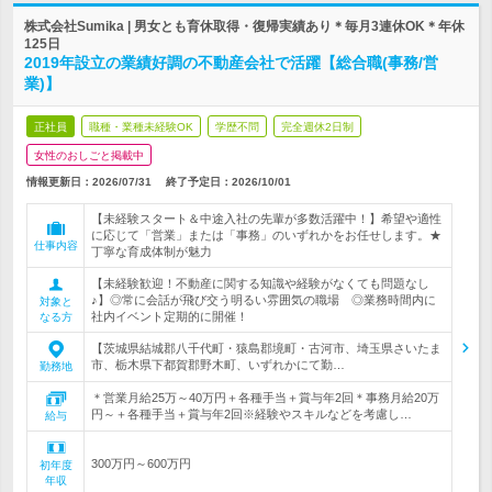
株式会社Sumika | 男女とも育休取得・復帰実績あり＊毎月3連休OK＊年休
125日
2019年設立の業績好調の不動産会社で活躍【総合職(事務/営
業)】
正社員
職種・業種未経験OK
学歴不問
完全週休2日制
女性のおしごと掲載中
情報更新日：2026/07/31
終了予定日：
2026/10/01
【未経験スタート＆中途入社の先輩が多数活躍中！】希望や適性
に応じて「営業」または「事務」のいずれかをお任せします。★
仕事内容
丁寧な育成体制が魅力
【未経験歓迎！不動産に関する知識や経験がなくても問題なし
♪】◎常に会話が飛び交う明るい雰囲気の職場 ◎業務時間内に
対象と
社内イベント定期的に開催！
なる方
【茨城県結城郡八千代町・猿島郡境町・古河市、埼玉県さいたま
市、栃木県下都賀郡野木町、いずれかにて勤…
勤務地
＊営業月給25万～40万円＋各種手当＋賞与年2回＊事務月給20万
円～＋各種手当＋賞与年2回※経験やスキルなどを考慮し…
給与
300万円～600万円
初年度
年収