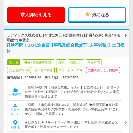
求人詳細を見る
気になる
ラディックス株式会社 | 年休120日＋計画有休12日*賞与5.9ヶ月分*リモート
可能*毎年賃上
経験不問！DX推進企業【事務系総合職(経理/人事労務)】土日祝
休
正社員
職種・業種未経験OK
急募
転勤なし
学歴不問
完全週休2日制
第二新卒歓迎
リモートワーク可
女性のおしごと掲載中
情報更新日：2026/07/24
終了予定日：
2026/08/20
【経験が浅い方は簡単な業務からStart】日次の仕分け・管理～グ
ループ会社の経理業務、または給与計算や勤怠管理などの人事労
仕事内容
務業務をお任せします！
【経理・人事労務未経験OK/第二新卒歓迎】◆学歴不問◆事務業
務の経験をお持ちの方(業界・職種不問)◎20~30代活躍中！"これ
対象と
から"に期待した採用です♪
なる方
★転勤なし★リモートワーク導入開始！ 本社勤務 東京都渋谷区
桜丘町1-2 渋谷サクラステージセント…
勤務地