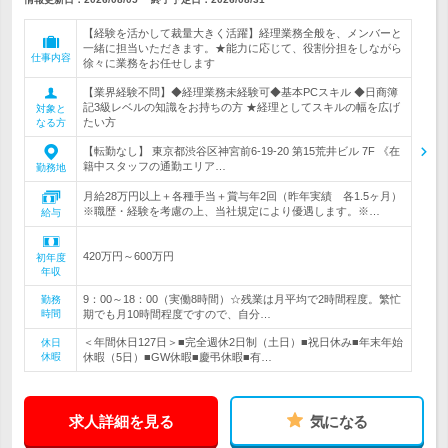
【経験を活かして裁量大きく活躍】経理業務全般を、メンバーと
一緒に担当いただきます。★能力に応じて、役割分担をしながら
仕事内容
徐々に業務をお任せします
【業界経験不問】◆経理業務未経験可◆基本PCスキル ◆日商簿
記3級レベルの知識をお持ちの方 ★経理としてスキルの幅を広げ
対象と
たい方
なる方
【転勤なし】 東京都渋谷区神宮前6-19-20 第15荒井ビル 7F 《在
籍中スタッフの通勤エリア…
勤務地
月給28万円以上＋各種手当＋賞与年2回（昨年実績 各1.5ヶ月）
※職歴・経験を考慮の上、当社規定により優遇します。※…
給与
420万円～600万円
初年度
年収
9：00～18：00（実働8時間）☆残業は月平均で2時間程度。繁忙
勤務
時間
期でも月10時間程度ですので、自分…
＜年間休日127日＞■完全週休2日制（土日）■祝日休み■年末年始
休日
休暇
休暇（5日）■GW休暇■慶弔休暇■有…
求人詳細を見る
気になる