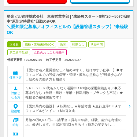
星光ビル管理株式会社 東海営業本部 | *未経験スタート8割*20～50代活躍
中*原則定時退社*日勤のみOK
＼愛知限定募集／オフィスビルの【設備管理スタッフ】*未経験
OK
正社員
職種・業種未経験OK
急募
転勤なし
学歴不問
第二新卒歓迎
女性のおしごと掲載中
情報更新日：2026/07/30
終了予定日：
2026/08/27
【愛知密着／重労働なし／始めやすく、続けやすい仕事！】◆オ
フィスビルでの設備の保守・管理・簡単な点検など*残業少なめ*
仕事内容
日勤のみの働き方も相談可
＼40・50・60代もムリなく活躍中！63歳の採用実績あり／◆応
募条件なし（学歴・経験・年齢・転職回数・ブランクも不問）★
対象と
複数名の積極採用です！
なる方
【愛知県内の施設】 ★転勤なし ★希望考慮 ★直行直帰OK ★オ
フィスビルがメイン ＜Mio香久山…
勤務地
月給20万8,400円～＋諸手当＋賞与※年齢、経験、能力を考慮の
上、優遇します。※試用期間3ヵ月あり（待遇の変更なし…
給与