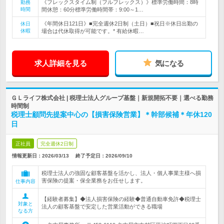
《フレックスタイム制（フルフレックス）》標準労働時間：8時
勤務
時間
間休憩：60分標準労働時間帯：9:00～1…
《年間休日121日》■完全週休2日制（土日）■祝日※休日出勤の
休日
休暇
場合は代休取得が可能です。* 有給休暇…
求人詳細を見る
気になる
ＧＬライフ株式会社 | 税理士法人グループ基盤｜新規開拓不要｜選べる勤務
時間制
税理士顧問先提案中心の【損害保険営業】＊幹部候補＊年休120
日
正社員
完全週休2日制
情報更新日：2026/03/13
終了予定日：
2026/09/10
税理士法人の強固な顧客基盤を活かし、法人・個人事業主様へ損
害保険の提案・保全業務をお任せします。
仕事内容
【経験者募集】◆法人損害保険の経験◆普通自動車免許◆税理士
対象と
法人の顧客基盤で安定した営業活動ができる職場
なる方