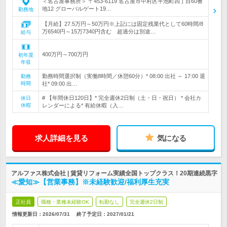
＜名古屋事務所＞ 〒453-6119 名古屋市中村区平池町四丁目60番
地12 グローバルゲート19…
勤務地
【月給】27.5万円～50万円※上記には固定残業代として60時間/8
万6540円～15万7340円含む 超過分は別途…
給与
400万円～700万円
初年度
年収
勤務時間選択制（実働8時間／休憩60分）* 08:00 出社 ～ 17:00 退
勤務
時間
社* 09:00 出…
# 【年間休日120日】* 完全週休2日制（土・日・祝日） * 会社カ
休日
休暇
レンダーによる* 有給休暇（入…
求人詳細を見る
気になる
アルファス株式会社 | 賃貸リフォーム実績全国トップクラス！20期連続黒字
≪愛知≫【営業事務】※未経験歓迎/福利厚生充実
正社員
職種・業種未経験OK
転勤なし
完全週休2日制
情報更新日：2026/07/31
終了予定日：
2027/01/21