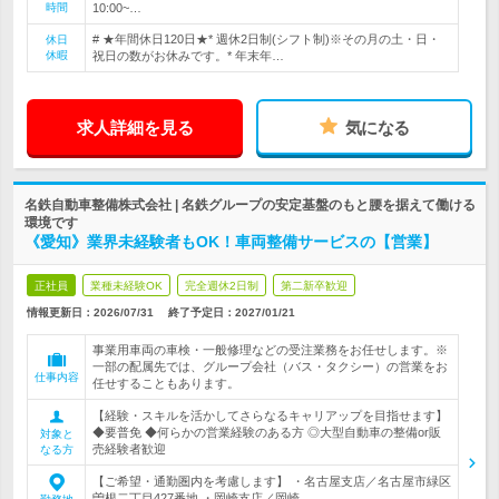
時間
10:00~…
# ★年間休日120日★* 週休2日制(シフト制)※その月の土・日・
休日
休暇
祝日の数がお休みです。* 年末年…
求人詳細を見る
気になる
名鉄自動車整備株式会社 | 名鉄グループの安定基盤のもと腰を据えて働ける
環境です
《愛知》業界未経験者もOK！車両整備サービスの【営業】
正社員
業種未経験OK
完全週休2日制
第二新卒歓迎
情報更新日：2026/07/31
終了予定日：
2027/01/21
事業用車両の車検・一般修理などの受注業務をお任せします。※
一部の配属先では、グループ会社（バス・タクシー）の営業をお
仕事内容
任せすることもあります。
【経験・スキルを活かしてさらなるキャリアップを目指せます】
◆要普免 ◆何らかの営業経験のある方 ◎大型自動車の整備or販
対象と
売経験者歓迎
なる方
【ご希望・通勤圏内を考慮します】 ・名古屋支店／名古屋市緑区
曽根二丁目427番地 ・岡崎支店／岡崎…