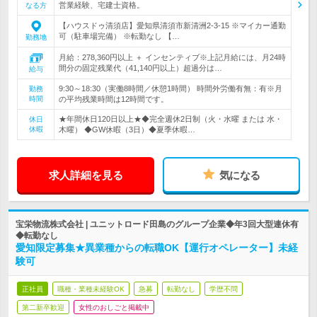
営業経験、宅建士資格。
なる方
【ハウスドゥ清須店】愛知県清須市新清洲2-3-15 ※マイカー通勤
可（駐車場完備） ※転勤なし 【…
勤務地
月給：278,360円以上 ＋ インセンティブ※上記月給には、月24時
間分の固定残業代（41,140円以上）超過分は…
給与
9:30～18:30（実働8時間／休憩1時間） 時間外労働有無：有※月
勤務
時間
の平均残業時間は12時間です。
★年間休日120日以上★◆完全週休2日制（火・水曜 または 水・
休日
休暇
木曜） ◆GW休暇（3日）◆夏季休暇…
求人詳細を見る
気になる
宝栄物流株式会社 | ユニットロード田島のグループ企業◆年3回大型連休有
◆転勤なし
愛知限定募集★異業種からの転職OK【運行オペレーター】未経
験可
正社員
職種・業種未経験OK
急募
転勤なし
学歴不問
第二新卒歓迎
女性のおしごと掲載中