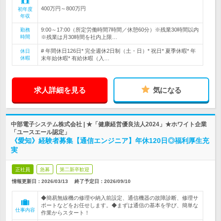
400万円～800万円
初年度
年収
9:00～17:00（所定労働時間7時間／休憩60分）※残業30時間以内
勤務
時間
※残業は月30時間を社内上限…
# 年間休日126日* 完全週休2日制（土・日）* 祝日* 夏季休暇* 年
休日
休暇
末年始休暇* 有給休暇（入…
求人詳細を見る
気になる
中部電子システム株式会社 | ★「健康経営優良法人2024」★ホワイト企業
「ユースエール認定」
《愛知》経験者募集【通信エンジニア】年休120日◎福利厚生充
実
正社員
急募
第二新卒歓迎
情報更新日：2026/03/13
終了予定日：
2026/09/10
◆簡易無線機の修理や納入前設定、通信機器の故障診断、修理サ
ポートなどをお任せします。◆まずは通信の基本を学び、簡単な
仕事内容
作業からスタート！