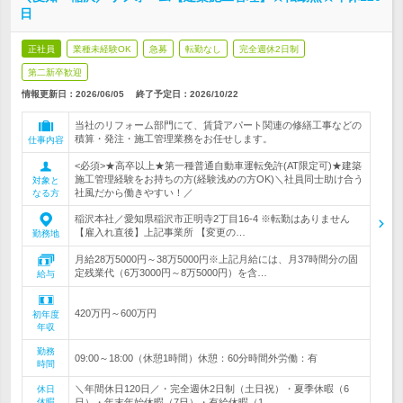
日
正社員
業種未経験OK
急募
転勤なし
完全週休2日制
第二新卒歓迎
情報更新日：2026/06/05
終了予定日：
2026/10/22
当社のリフォーム部門にて、賃貸アパート関連の修繕工事などの
積算・発注・施工管理業務をお任せします。
仕事内容
<必須>★高卒以上★第一種普通自動車運転免許(AT限定可)★建築
施工管理経験をお持ちの方(経験浅めの方OK)＼社員同士助け合う
対象と
社風だから働きやすい！／
なる方
稲沢本社／愛知県稲沢市正明寺2丁目16-4 ※転勤はありません
【雇入れ直後】上記事業所 【変更の…
勤務地
月給28万5000円～38万5000円※上記月給には、月37時間分の固
定残業代（6万3000円～8万5000円）を含…
給与
420万円～600万円
初年度
年収
勤務
09:00～18:00（休憩1時間）休憩：60分時間外労働：有
時間
＼年間休日120日／・完全週休2日制（土日祝）・夏季休暇（6
休日
休暇
日）・年末年始休暇（7日）・有給休暇（1…