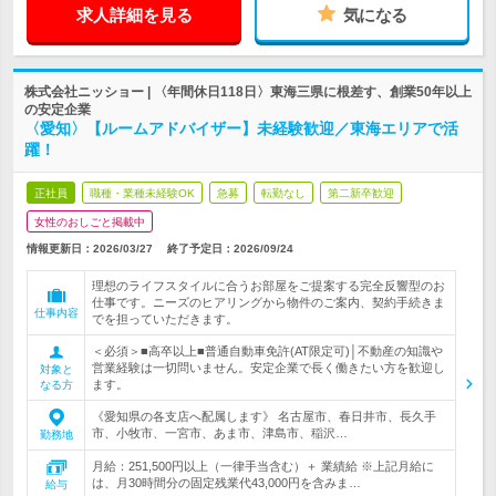
求人詳細を見る
気になる
株式会社ニッショー | 〈年間休日118日〉東海三県に根差す、創業50年以上
の安定企業
〈愛知〉【ルームアドバイザー】未経験歓迎／東海エリアで活
躍！
正社員
職種・業種未経験OK
急募
転勤なし
第二新卒歓迎
女性のおしごと掲載中
情報更新日：2026/03/27
終了予定日：
2026/09/24
理想のライフスタイルに合うお部屋をご提案する完全反響型のお
仕事です。ニーズのヒアリングから物件のご案内、契約手続きま
仕事内容
でを担っていただきます。
＜必須＞■高卒以上■普通自動車免許(AT限定可)│不動産の知識や
営業経験は一切問いません。安定企業で長く働きたい方を歓迎し
対象と
ます。
なる方
《愛知県の各支店へ配属します》 名古屋市、春日井市、長久手
市、小牧市、一宮市、あま市、津島市、稲沢…
勤務地
月給：251,500円以上（一律手当含む）＋ 業績給 ※上記月給に
は、月30時間分の固定残業代43,000円を含みま…
給与