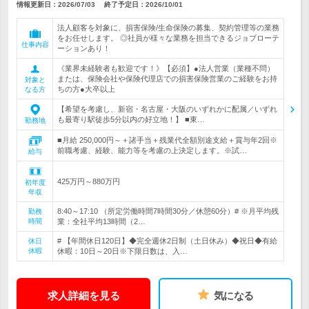
情報更新日：2026/07/03
終了予定日：
2026/10/01
法人顧客を対象に、損害保険/生命保険の募集、契約管理等の業務
をお任せします。 ◎社員が様々な業務を担当できるジョブローテ
仕事内容
ーションあり！
《業界未経験者も歓迎です！》【必須】●法人営業（業種不問）
または、保険会社や保険代理店での損害保険営業のご経験をお持
対象と
ちの方●大卒以上
なる方
【希望を考慮し、新宿・名古屋・大阪のいずれかに配属／いずれ
も最寄り駅徒歩5分以内の好立地！】 ■東…
勤務地
■月給 250,000円～＋諸手当＋残業代全額別途支給＋賞与年2回※
前職考慮、経験、能力等を考慮の上決定します。※試…
給与
425万円～880万円
初年度
年収
8:40～17:10 （所定労働時間7時間30分／休憩60分）# ※月平均残
勤務
時間
業：全社平均13時間（2…
# 【年間休日120日】◆完全週休2日制（土日休み）◆祝日◆有給
休日
休暇
休暇：10日～20日※下限日数は、入…
求人詳細を見る
気になる