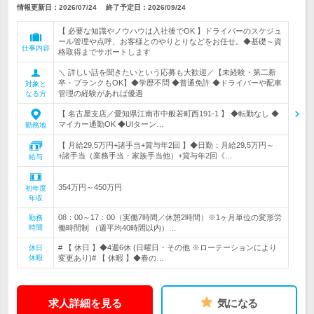
情報更新日：2026/07/24
終了予定日：
2026/09/24
【 必要な知識やノウハウは入社後でOK 】ドライバーのスケジュ
ール管理や点呼、お客様とのやりとりなどをお任せ。◆基礎～資
仕事内容
格取得までサポートします
＼ 詳しい話を聞きたいという応募も大歓迎／【未経験・第二新
卒・ブランクもOK】◆学歴不問 ◆普通免許 ◆ドライバーや配車
対象と
管理の経験があれば優遇
なる方
【 名古屋支店／愛知県江南市中般若町西191-1 】 ◆転勤なし ◆
マイカー通勤OK ◆UIターン…
勤務地
【 月給29,5万円+諸手当+賞与年2回 】◆日勤：月給29,5万円～
+諸手当（業務手当・家族手当他）+賞与年2回《…
給与
354万円～450万円
初年度
年収
08：00～17：00（実働7時間／休憩2時間）※1ヶ月単位の変形労
勤務
時間
働時間制 （週平均40時間以内）…
# 【 休日 】◆4週6休 (日曜日・その他 ※ローテーションにより
休日
休暇
変更あり)# 【 休暇 】◆春の…
求人詳細を見る
気になる