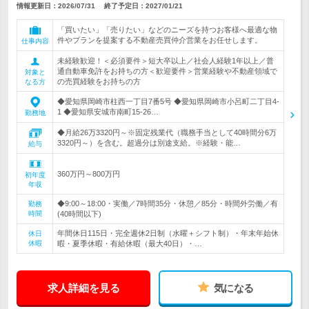
情報更新日：2026/07/31
終了予定日：
2027/01/21
「買いたい」「売りたい」などのニーズを持つお客様へ最適な物
件やプランを提案する不動産売買仲介営業をお任せします。
仕事内容
未経験歓迎！＜必須要件＞短大卒以上／社会人経験1年以上／普
通自動車免許をお持ちの方＜歓迎要件＞営業経験や不動産領域で
対象と
の売買経験をお持ちの方
なる方
◆愛知県岡崎市柱西一丁目7番5号 ◆愛知県岡崎市小呂町二丁目4-
1 ◆愛知県安城市南町15-26…
勤務地
◆月給26万3320円～※固定残業代（職務手当として40時間分6万
3320円～）を含む。超過分は別途支給。※経験・能…
給与
360万円～800万円
初年度
年収
◆9:00～18:00・実働／7時間35分・休憩／85分・時間外労働／有
勤務
時間
(40時間以下)
年間休日115日・完全週休2日制（水曜＋シフト制）・年末年始休
休日
休暇
暇・夏季休暇・有給休暇（最大40日）・…
求人詳細を見る
気になる