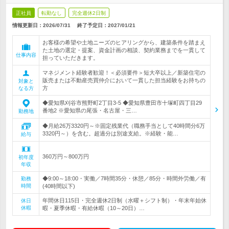
正社員
転勤なし
完全週休2日制
情報更新日：2026/07/31
終了予定日：
2027/01/21
お客様の希望や土地ニーズのヒアリングから、建築条件を踏まえ
た土地の選定・提案、資金計画の相談、契約業務までを一貫して
仕事内容
担っていただきます。
マネジメント経験者歓迎！＜必須要件＞短大卒以上／新築住宅の
販売または不動産売買仲介において一貫した担当経験をお持ちの
対象と
方
なる方
◆愛知県刈谷市熊野町2丁目3-5 ◆愛知県豊田市十塚町四丁目29
番地2 ※愛知県の尾張・名古屋・三…
勤務地
◆月給26万3320円～※固定残業代（職務手当として40時間分6万
3320円～）を含む。超過分は別途支給。※経験・能…
給与
360万円～800万円
初年度
年収
◆9:00～18:00・実働／7時間35分・休憩／85分・時間外労働／有
勤務
時間
(40時間以下)
年間休日115日・完全週休2日制（水曜＋シフト制）・年末年始休
休日
休暇
暇・夏季休暇・有給休暇（10～20日）…