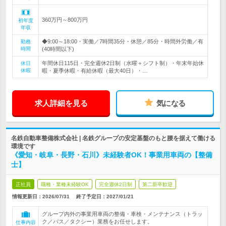
360万円～800万円
初年度
年収
◆9:00～18:00・実働／7時間35分・休憩／85分・時間外労働／有
勤務
時間
(40時間以下)
年間休日115日・完全週休2日制（水曜＋シフト制）・年末年始休
休日
休暇
暇・夏季休暇・有給休暇（最大40日）・…
求人詳細を見る
気になる
名鉄自動車整備株式会社 | 名鉄グループの安定基盤のもと腰を据えて働ける
環境です
《愛知・岐阜・長野・石川》未経験者OK！事業用車両の【整備
士】
正社員
職種・業種未経験OK
完全週休2日制
第二新卒歓迎
情報更新日：2026/07/31
終了予定日：
2027/01/21
グループ内外の事業用車両の整備・車検・メンテナンス（トラッ
ク／バス／タクシー）業務をお任せします。
仕事内容