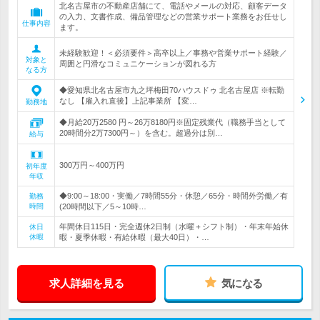
北名古屋市の不動産店舗にて、電話やメールの対応、顧客データ
の入力、文書作成、備品管理などの営業サポート業務をお任せし
仕事内容
ます。
未経験歓迎！＜必須要件＞高卒以上／事務や営業サポート経験／
対象と
周囲と円滑なコミュニケーションが図れる方
なる方
◆愛知県北名古屋市九之坪梅田70ハウスドゥ 北名古屋店 ※転勤
なし 【雇入れ直後】上記事業所 【変…
勤務地
◆月給20万2580 円～26万8180円※固定残業代（職務手当として
20時間分2万7300円～）を含む。超過分は別…
給与
300万円～400万円
初年度
年収
◆9:00～18:00・実働／7時間55分・休憩／65分・時間外労働／有
勤務
時間
(20時間以下／5～10時…
年間休日115日・完全週休2日制（水曜＋シフト制）・年末年始休
休日
休暇
暇・夏季休暇・有給休暇（最大40日）・…
求人詳細を見る
気になる