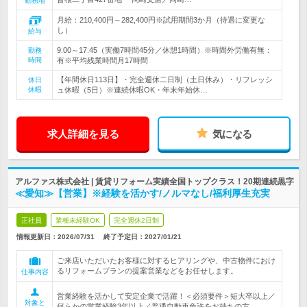
勤務地
月給：210,400円～282,400円※試用期間3か月（待遇に変更な
し）
給与
9:00～17:45（実働7時間45分／休憩1時間）※時間外労働有無：
勤務
時間
有※平均残業時間月17時間
【年間休日113日】・完全週休二日制（土日休み）・リフレッシ
休日
休暇
ュ休暇（5日）※連続休暇OK・年末年始休…
求人詳細を見る
気になる
アルファス株式会社 | 賃貸リフォーム実績全国トップクラス！20期連続黒字
≪愛知≫【営業】※経験を活かす/ノルマなし/福利厚生充実
正社員
業種未経験OK
完全週休2日制
情報更新日：2026/07/31
終了予定日：
2027/01/21
ご来店いただいたお客様に対するヒアリングや、中古物件におけ
るリフォームプランの提案営業などをお任せします。
仕事内容
営業経験を活かして安定企業で活躍！＜必須要件＞短大卒以上／
対象と
何らかの営業経験3年以上／普通自動車免許をお持ちの方