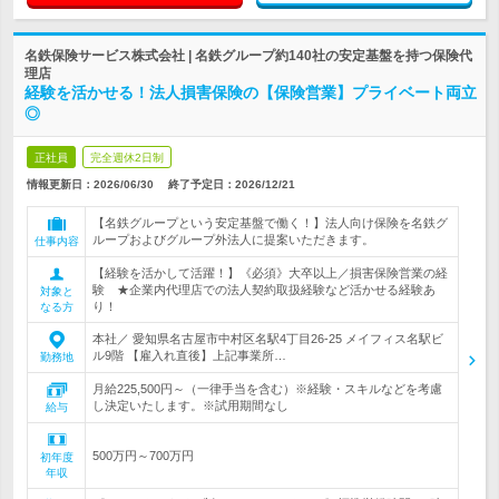
名鉄保険サービス株式会社 | 名鉄グループ約140社の安定基盤を持つ保険代
理店
経験を活かせる！法人損害保険の【保険営業】プライベート両立
◎
正社員
完全週休2日制
情報更新日：2026/06/30
終了予定日：
2026/12/21
【名鉄グループという安定基盤で働く！】法人向け保険を名鉄グ
ループおよびグループ外法人に提案いただきます。
仕事内容
【経験を活かして活躍！】《必須》大卒以上／損害保険営業の経
験 ★企業内代理店での法人契約取扱経験など活かせる経験あ
対象と
り！
なる方
本社／ 愛知県名古屋市中村区名駅4丁目26-25 メイフィス名駅ビ
ル9階 【雇入れ直後】上記事業所…
勤務地
月給225,500円～（一律手当を含む）※経験・スキルなどを考慮
し決定いたします。※試用期間なし
給与
500万円～700万円
初年度
年収