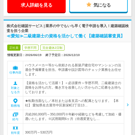
求人詳細を見る
気になる
株式会社確認サービス | 業界の中でもいち早く電子申請を導入！建築確認検
査を担う企業
≪愛知≫二級建築士の資格を活かして働く【建築確認審査員】
正社員
学歴不問
完全週休2日制
情報更新日：2026/06/19
終了予定日：
2026/12/10
ハウスメーカー等から依頼される新築戸建住宅やマンションの法
適合予備審査を担当。申請書や設計図等のチェック業務をお任せ
仕事内容
します。
【資格を活かして活躍！】＜必須要件＞学歴不問、二級建築士の
資格をお持ちの方。働き方を改善したい方からのご応募をお待ち
対象と
しております。
なる方
★転勤当面なし／本社または各支店への配属となります。 【本
社】 愛知県名古屋市中区新栄町2丁目13…
勤務地
月給260,000円～350,000円※年齢や経験などを考慮して加給・優
遇いたします。※試用期間6ヶ月（待遇変更なし…
給与
300万円～530万円
初年度