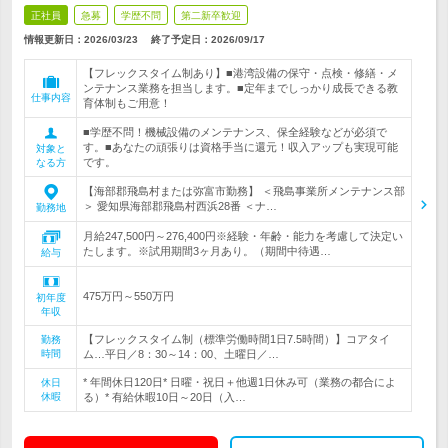
正社員
急募
学歴不問
第二新卒歓迎
情報更新日：2026/03/23
終了予定日：
2026/09/17
【フレックスタイム制あり】■港湾設備の保守・点検・修繕・メ
ンテナンス業務を担当します。■定年までしっかり成長できる教
仕事内容
育体制もご用意！
■学歴不問！機械設備のメンテナンス、保全経験などが必須で
す。■あなたの頑張りは資格手当に還元！収入アップも実現可能
対象と
です。
なる方
【海部郡飛島村または弥富市勤務】 ＜飛島事業所メンテナンス部
＞ 愛知県海部郡飛島村西浜28番 ＜ナ…
勤務地
月給247,500円～276,400円※経験・年齢・能力を考慮して決定い
たします。※試用期間3ヶ月あり。（期間中待遇…
給与
475万円～550万円
初年度
年収
【フレックスタイム制（標準労働時間1日7.5時間）】コアタイ
勤務
時間
ム…平日／8：30～14：00、土曜日／…
* 年間休日120日* 日曜・祝日＋他週1日休み可（業務の都合によ
休日
休暇
る）* 有給休暇10日～20日（入…