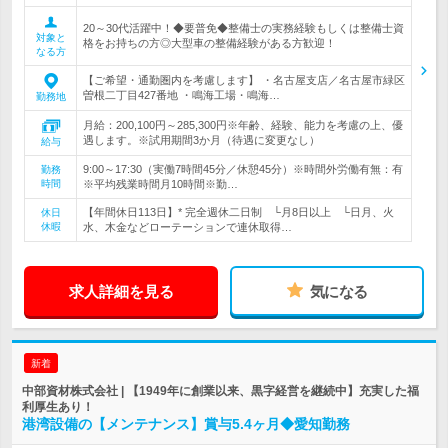
20～30代活躍中！◆要普免◆整備士の実務経験もしくは整備士資
対象と
格をお持ちの方◎大型車の整備経験がある方歓迎！
なる方
【ご希望・通勤圏内を考慮します】 ・名古屋支店／名古屋市緑区
曽根二丁目427番地 ・鳴海工場・鳴海…
勤務地
月給：200,100円～285,300円※年齢、経験、能力を考慮の上、優
遇します。※試用期間3か月（待遇に変更なし）
給与
9:00～17:30（実働7時間45分／休憩45分）※時間外労働有無：有
勤務
時間
※平均残業時間月10時間※勤…
【年間休日113日】* 完全週休二日制 └月8日以上 └日月、火
休日
休暇
水、木金などローテーションで連休取得…
求人詳細を見る
気になる
新着
中部資材株式会社 | 【1949年に創業以来、黒字経営を継続中】充実した福
利厚生あり！
港湾設備の【メンテナンス】賞与5.4ヶ月◆愛知勤務