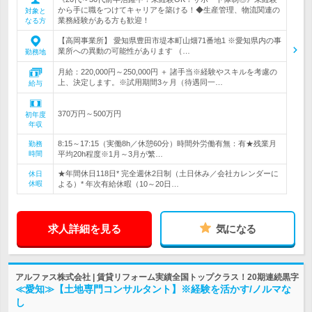
から手に職をつけてキャリアを築ける！◆生産管理、物流関連の
対象と
業務経験がある方も歓迎！
なる方
【高岡事業所】 愛知県豊田市堤本町山畑71番地1 ※愛知県内の事
業所への異動の可能性があります （…
勤務地
月給：220,000円～250,000円 ＋ 諸手当※経験やスキルを考慮の
上、決定します。※試用期間3ヶ月（待遇同一…
給与
370万円～500万円
初年度
年収
8:15～17:15（実働8h／休憩60分）時間外労働有無：有★残業月
勤務
時間
平均20h程度※1月～3月が繁…
★年間休日118日* 完全週休2日制（土日休み／会社カレンダーに
休日
休暇
よる）* 年次有給休暇（10～20日…
求人詳細を見る
気になる
アルファス株式会社 | 賃貸リフォーム実績全国トップクラス！20期連続黒字
≪愛知≫【土地専門コンサルタント】※経験を活かす/ノルマな
し