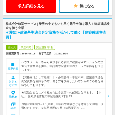
求人詳細を見る
気になる
株式会社確認サービス | 業界の中でもいち早く電子申請を導入！建築確認検
査を担う企業
≪愛知≫建築基準適合判定資格を活かして働く【建築確認審査
員】
正社員
学歴不問
完全週休2日制
情報更新日：2026/06/19
終了予定日：
2026/12/10
ハウスメーカー等から依頼される新築戸建住宅やマンションの法
適合予備審査を担当。申請書や設計図等のチェック業務をお任せ
仕事内容
します。
【資格を活かして活躍！】＜必須要件＞学歴不問、建築基準適合
判定資格をお持ちの方。働き方を改善したい方からのご応募をお
対象と
待ちしております。
なる方
★転勤当面なし／本社または各支店への配属となります。 【本
社】 愛知県名古屋市中区新栄町2丁目13…
勤務地
月給320,000円～470,000円※年齢や経験などを考慮して加給・優
遇いたします。※試用期間6ヶ月（待遇変更なし…
給与