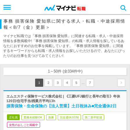
事務 損害保険 愛知県に関する求人・転職・中途採用情
報＜8/7（金）更新＞
マイナビ転職では「事務 損害保険 愛知県」に関連する転職・求人・中途採用
情報を多数掲載中!「事務 損害保険 愛知県」の転職・求人情報を探しているあ
なたにおすすめのお仕事を掲載しています。「事務 損害保険 愛知県」に関連
するキーワードからも転職・求人情報をお探しいただけるので、あなたにぴっ
たりのお仕事を見つけてみてください!
1～50件 (全334件中)
…
1
2
3
4
5
7
エムエスティ保険サービス株式会社 | 《三菱UFJ銀行と長年の取引》年休
120日/住宅手当/残業月平均13h
損害保険・生命保険の【法人営業】土日祝休み■完全週休2日
正社員
業種未経験OK
急募
完全週休2日制
第二新卒歓迎
女性のおしごと掲載中