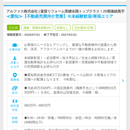
アルファス株式会社 | 賃貸リフォーム実績全国トップクラス！20期連続黒字
≪愛知≫【不動産売買仲介営業】※未経験歓迎/尾張エリア
正社員
職種・業種未経験OK
転勤なし
完全週休2日制
情報更新日：2026/07/31
終了予定日：
2027/01/21
お客様のニーズをヒアリングし、最適な不動産物件の提案から契
約、決済、アフターフォローまでの一連の業務をお任せします。
仕事内容
未経験歓迎！＜必須要件＞短大卒以上／社会人経験1年以上／普
通自動車免許をお持ちの方＜歓迎要件＞営業経験や不動産領域で
対象と
の売買経験をお持ちの方
なる方
◆愛知県岩倉市栄町2丁目1番地 グレース山田1F ※東海エリアの
店舗への配属となります。 ※転勤な…
勤務地
◆月給26万3320円～※固定残業代（職務手当として40時間分6万
3320円～）を含む。超過分は別途支給。※経験・能…
給与
360万円～800万円
初年度
年収
◆9:00～18:00・実働／7時間35分・休憩／85分・時間外労働／有
勤務
時間
(40時間以下)