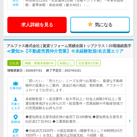
年間休日115日・完全週休2日制（水曜＋シフト制）・年末年始休
休日
休暇
暇・夏季休暇・有給休暇（最大40日）・…
求人詳細を見る
気になる
アルファス株式会社 | 賃貸リフォーム実績全国トップクラス！20期連続黒字
≪愛知≫【不動産売買仲介営業】※未経験歓迎/名古屋エリア
正社員
職種・業種未経験OK
転勤なし
完全週休2日制
情報更新日：2026/07/31
終了予定日：
2027/01/21
「買いたい」「売りたい」ニーズを持つお客様へ、最適な不動産
物件の提案からご案内、資金計画の相談、契約業務、アフターフ
仕事内容
ォローまでお任せします。
未経験歓迎！＜必須要件＞短大卒以上／社会人経験1年以上／普
通自動車免許をお持ちの方＜歓迎要件＞営業経験や不動産領域で
対象と
の売買経験をお持ちの方
なる方
◆愛知県名古屋市緑区神の倉四丁目189番地 ◆愛知県名古屋市天
白区原2丁目3411 ◆三重県鈴鹿市…
勤務地
◆月給26万3320円～※固定残業代（職務手当として40時間分6万
3320円～）を含む。超過分は別途支給。※経験・能…
給与