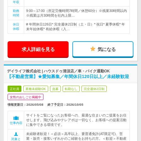
年収
9:00～17:00（所定労働時間7時間／休憩60分）※残業30時間以内
勤務
時間
※残業は月30時間を社内上限…
# 年間休日126日* 完全週休2日制（土・日）* 祝日* 夏季休暇* 年
休日
休暇
末年始休暇* 有給休暇（入…
求人詳細を見る
気になる
デイライフ株式会社 | ハウスドゥ清須店／車・バイク通勤OK
【不動産営業】★愛知募集／年間休日120日以上／未経験歓迎
正社員
業種未経験OK
急募
転勤なし
完全週休2日制
女性のおしごと掲載中
情報更新日：2026/05/08
終了予定日：
2026/10/05
サイトをご覧になったお客様への、最適な住まいのご提案をお任
せします。飛び込みやテレアポは一切なく、お客様への提案活動
仕事内容
に集中できる環境です。
未経験者歓迎！＜必須＞高卒以上、要普通免許(AT限定可)、営
業・販売・接客いずれかのご経験をお持ちの方。＜歓迎＞不動産
対象と