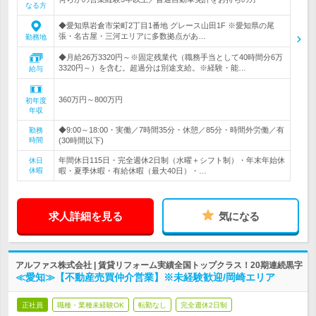
なる方
◆愛知県岩倉市栄町2丁目1番地 グレース山田1F ※愛知県の尾
張・名古屋・三河エリアに多数拠点があ…
勤務地
◆月給26万3320円～※固定残業代（職務手当として40時間分6万
3320円～）を含む。超過分は別途支給。※経験・能…
給与
360万円～800万円
初年度
年収
◆9:00～18:00・実働／7時間35分・休憩／85分・時間外労働／有
勤務
時間
(30時間以下)
年間休日115日・完全週休2日制（水曜＋シフト制）・年末年始休
休日
休暇
暇・夏季休暇・有給休暇（最大40日）・…
求人詳細を見る
気になる
アルファス株式会社 | 賃貸リフォーム実績全国トップクラス！20期連続黒字
≪愛知≫【不動産売買仲介営業】※未経験歓迎/岡崎エリア
正社員
職種・業種未経験OK
転勤なし
完全週休2日制