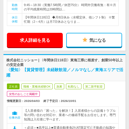
9:45～18:30（実働7.5時間／休憩75分） 時間外労働有無：有※月
勤務
時間
の平均残業時間は20時間以…
【年間休日118日】 ◆月8日休み（水曜定休、他シフト制） ※繁
休日
休暇
忙期（2～4月）は月7日休みとなりま…
求人詳細を見る
気になる
株式会社ニッショー | 〈年間休日118日〉東海三県に根差す、創業50年以上
の安定企業
〈愛知〉【賃貸管理】未経験歓迎／ノルマなし／東海エリアで活
躍
正社員
職種・業種未経験OK
急募
転勤なし
第二新卒歓迎
女性のおしごと掲載中
情報更新日：2026/04/03
終了予定日：
2026/10/01
【入居者様の「困った」を解決！】入居者様からの設備トラブル
等の問い合わせ対応や、業者への修繕手配をお任せします。専門
仕事内容
知識は入社後に学べます。
＜必須＞■高卒以上■普通自動車免許(AT限定可)│不動産の知識や