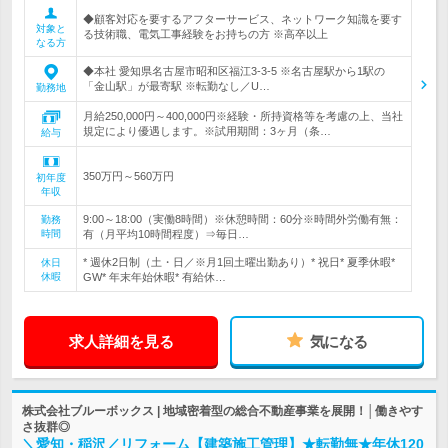
◆顧客対応を要するアフターサービス、ネットワーク知識を要す
対象と
る技術職、電気工事経験をお持ちの方 ※高卒以上
なる方
◆本社 愛知県名古屋市昭和区福江3-3-5 ※名古屋駅から1駅の
「金山駅」が最寄駅 ※転勤なし／U…
勤務地
月給250,000円～400,000円※経験・所持資格等を考慮の上、当社
規定により優遇します。※試用期間：3ヶ月（条…
給与
350万円～560万円
初年度
年収
9:00～18:00（実働8時間）※休憩時間：60分※時間外労働有無：
勤務
時間
有（月平均10時間程度）⇒毎日…
* 週休2日制（土・日／※月1回土曜出勤あり）* 祝日* 夏季休暇*
休日
休暇
GW* 年末年始休暇* 有給休…
求人詳細を見る
気になる
株式会社ブルーボックス | 地域密着型の総合不動産事業を展開！│働きやす
さ抜群◎
＼愛知・稲沢／リフォーム【建築施工管理】★転勤無★年休120