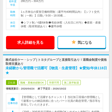
280万円～304万円
初年度
年収
1ヵ月単位の変形労働時間制（週平均40時間以内）【シフト交代
勤務
時間
制（一例）】日勤／9:00～18:00夜…
◆シフト制／4週8休制◆有給休暇（入社日に付与）◆産前・産後
休日
休暇
休暇（取得実績あり）◆慶弔休暇
求人詳細を見る
気になる
株式会社ケー・シップ | トヨタグループと直接取引あり！退職金制度や資格
取得支援あり
未経験から管理職で活躍可【物流・生産管理】★愛知/年休118日
★
正社員
職種・業種未経験OK
学歴不問
第二新卒歓迎
情報更新日：2026/04/24
終了予定日：
2026/10/22
【管理職として活躍するチャンス！】当社加工現場の管理職とし
て顧客からの納品依頼に合ったパート社員の勤怠管理／指示等を
仕事内容
担当していただきます。
《20代～30代前半活躍中！未経験OK！サポート体制◎》未経験