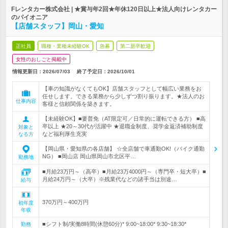
Fレンタカー株式会社 | ★賞与年2回★年休120日以上★法人向けレンタカー
のパイオニア
【店舗スタッフ】岡山・愛知
正社員
職種・業種未経験OK
急募
第二新卒歓迎
女性のおしごと掲載中
情報更新日：2026/07/03
終了予定日：
2026/10/01
【車の知識がなくてもOK】店舗スタッフとして幅広い業務をお
任せします。できる業務から少しずつ割り振ります。★法人のお
仕事内容
客様と信頼関係を築きます。
【未経験OK】■要普免（AT限定可／日常的に運転できる方） ■高
卒以上 ★20～30代が活躍中 ★退職金制度、奨学金返済補助制度
対象と
など福利厚生充実
なる方
【岡山県・愛知県の各店舗】 ☆全店舗で車通勤OK!（バイク通勤
NG） ■岡山店 岡山県岡山市北区平…
勤務地
■月給23万円～（高卒）■月給23万4000円～（専門卒・短大卒）■
月給24万円～（大卒）※残業代などの諸手当は別途…
給与
370万円～400万円
初年度
年収
■シフト制/実働8時間(休憩60分)* 9:00~18:00* 9:30~18:30*
勤務