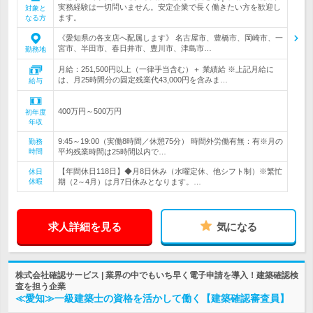
実務経験は一切問いません。安定企業で長く働きたい方を歓迎し
対象と
ます。
なる方
《愛知県の各支店へ配属します》 名古屋市、豊橋市、岡崎市、一
宮市、半田市、春日井市、豊川市、津島市…
勤務地
月給：251,500円以上（一律手当含む）＋ 業績給 ※上記月給に
は、月25時間分の固定残業代43,000円を含みま…
給与
400万円～500万円
初年度
年収
9:45～19:00（実働8時間／休憩75分） 時間外労働有無：有※月の
勤務
時間
平均残業時間は25時間以内で…
【年間休日118日】◆月8日休み（水曜定休、他シフト制）※繁忙
休日
休暇
期（2～4月）は月7日休みとなります。…
求人詳細を見る
気になる
株式会社確認サービス | 業界の中でもいち早く電子申請を導入！建築確認検
査を担う企業
≪愛知≫一級建築士の資格を活かして働く【建築確認審査員】