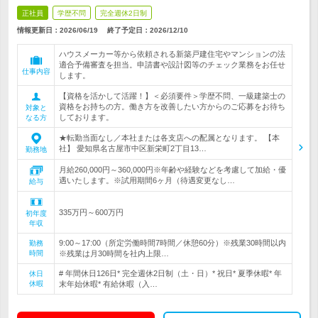
正社員
学歴不問
完全週休2日制
情報更新日：2026/06/19
終了予定日：
2026/12/10
ハウスメーカー等から依頼される新築戸建住宅やマンションの法
適合予備審査を担当。申請書や設計図等のチェック業務をお任せ
仕事内容
します。
【資格を活かして活躍！】＜必須要件＞学歴不問、一級建築士の
資格をお持ちの方。働き方を改善したい方からのご応募をお待ち
対象と
しております。
なる方
★転勤当面なし／本社または各支店への配属となります。 【本
社】 愛知県名古屋市中区新栄町2丁目13…
勤務地
月給260,000円～360,000円※年齢や経験などを考慮して加給・優
遇いたします。※試用期間6ヶ月（待遇変更なし…
給与
335万円～600万円
初年度
年収
9:00～17:00（所定労働時間7時間／休憩60分）※残業30時間以内
勤務
時間
※残業は月30時間を社内上限…
# 年間休日126日* 完全週休2日制（土・日）* 祝日* 夏季休暇* 年
休日
休暇
末年始休暇* 有給休暇（入…