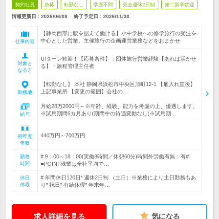
契約社員
急募
転勤なし
学歴不問
完全週休2日制
第二新卒歓迎
情報更新日：2026/06/09
終了予定日：
2026/11/30
【静岡西部に腰を据えて働ける】小中学校への修学旅行の受注を
中心とした営業、主催旅行の企画運営業務などをおまかせ
仕事内容
UIターン歓迎！【応募条件】：団体旅行営業経験【あれば活かせ
対象と
る】・旅程管理主任者
なる方
【転勤なし】 本社 静岡県浜松市中央区旭町12-1 【雇入れ直後】
上記事業所 【変更の範囲】会社の…
勤務地
月給28万2000円～※年齢、経験、能力を考慮の上、優遇します。
※試用期間6カ月あり(期間中の待遇変動なし)※試用期…
給与
440万円～700万円
初年度
年収
# 9：00～18：00(実働8時間／休憩60分)時間外労働有無：有#
勤務
時間
■POINT残業は全社平均で…
# 年間休日120日* 週休2日制 （土日）※業務により土日勤務もあ
休日
休暇
り* 祝日* 有給休暇* 年末年…
求人詳細を見る
気になる