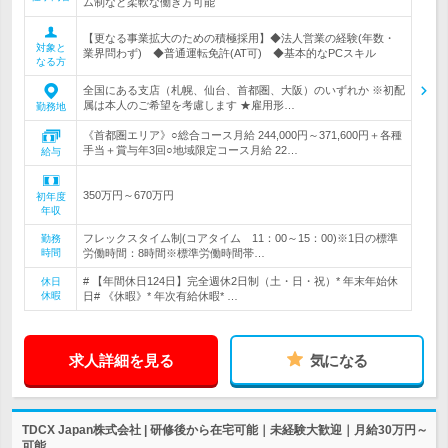
ム制など柔軟な働き方可能
【更なる事業拡大のための積極採用】◆法人営業の経験(年数・
対象と
業界問わず) ◆普通運転免許(AT可) ◆基本的なPCスキル
なる方
全国にある支店（札幌、仙台、首都圏、大阪）のいずれか ※初配
属は本人のご希望を考慮します ★雇用形…
勤務地
《首都圏エリア》○総合コース月給 244,000円～371,600円＋各種
手当＋賞与年3回○地域限定コース月給 22…
給与
350万円～670万円
初年度
年収
フレックスタイム制(コアタイム 11：00～15：00)※1日の標準
勤務
時間
労働時間：8時間※標準労働時間帯…
# 【年間休日124日】完全週休2日制（土・日・祝）* 年末年始休
休日
休暇
日# 《休暇》* 年次有給休暇* …
求人詳細を見る
気になる
TDCX Japan株式会社 | 研修後から在宅可能｜未経験大歓迎｜月給30万円～
可能