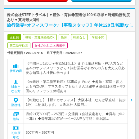
株式会社STEPトラベル | ▼産休・育休希望者は100％取得▼時短勤務制度
あり▼賞与最大3回
旅行業界×オフィスワーク♪【事務スタッフ】年休120日/転勤なし
正社員
職種・業種未経験OK
急募
転勤なし
学歴不問
第二新卒歓迎
女性のおしごと掲載中
情報更新日：2026/07/15
終了予定日：
2026/08/27
《年間休日120日＋有給5日以上》まずは電話対応・PC入力など
基本のオフィスワークから！旅行業界が初めての方も大丈夫◎必
仕事内容
要な知識は入社後に学べます
《未経験・第二新卒歓迎》◎35歳までの方 ★趣味・家庭・育児
とも両立OK！ママスタッフもたくさん活躍中★誕生日休暇＋年3
対象と
回のリフレッシュ休暇あり
なる方
【転勤なし】【駅チカオフィス】 大阪本社（なんば駅直結・徒歩
1分）に配属します。 大阪本社 大阪府…
勤務地
月給21万5000円～25万円＋交通費（会社規定有り）◆賞与（年2
～3回）◆毎年2回の昇給⇒ベースUPも可能！※上記…
給与
300万円～350万円
初年度
年収