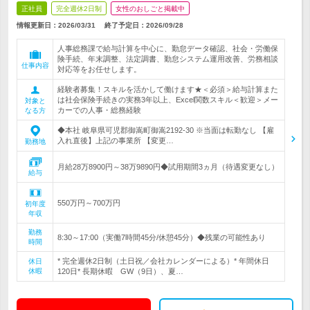
正社員
完全週休2日制
女性のおしごと掲載中
情報更新日：2026/03/31
終了予定日：
2026/09/28
人事総務課で給与計算を中心に、勤怠データ確認、社会・労働保
険手続、年末調整、法定調書、勤怠システム運用改善、労務相談
仕事内容
対応等をお任せします。
経験者募集！スキルを活かして働けます★＜必須＞給与計算また
は社会保険手続きの実務3年以上、Excel関数スキル＜歓迎＞メー
対象と
カーでの人事・総務経験
なる方
◆本社 岐阜県可児郡御嵩町御嵩2192-30 ※当面は転勤なし 【雇
入れ直後】上記の事業所 【変更…
勤務地
月給28万8900円～38万9890円◆試用期間3ヵ月（待遇変更なし）
給与
550万円～700万円
初年度
年収
勤務
8:30～17:00（実働7時間45分/休憩45分）◆残業の可能性あり
時間
* 完全週休2日制（土日祝／会社カレンダーによる）* 年間休日
休日
休暇
120日* 長期休暇 GW（9日）、夏…