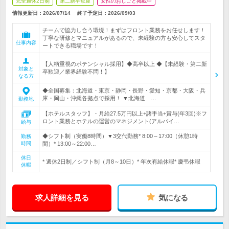
完全週休2日制
第二新卒歓迎
女性のおしごと掲載中
情報更新日：2026/07/14
終了予定日：
2026/09/03
チームで協力し合う環境！まずはフロント業務をお任せします！
丁寧な研修とマニュアルがあるので、未経験の方も安心してスタ
仕事内容
ートできる職場です！
【人柄重視のポテンシャル採用】◆高卒以上 ◆【未経験・第二新
対象と
卒歓迎／業界経験不問！】
なる方
◆全国募集：北海道・東京・静岡・長野・愛知・京都・大阪・兵
庫・岡山・沖縄各拠点で採用！ ▼北海道 …
勤務地
【ホテルスタッフ】・月給27.5万円以上+諸手当+賞与(年3回)※フ
ロント業務とホテルの運営のマネジメント(アルバイ…
給与
◆シフト制（実働8時間）▼3交代勤務* 8:00～17:00（休憩1時
勤務
時間
間）* 13:00～22:00…
休日
* 週休2日制／シフト制（月8～10日）* 年次有給休暇* 慶弔休暇
休暇
求人詳細を見る
気になる