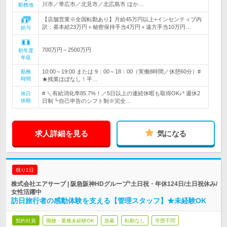
川市／帯広市／北見市／北広島市 ほか…
勤務地
【店舗営業※全国転勤あり】月給45万円以上+インセンティブ内
訳：基本給23万円＋秘密保持手当4万円＋遠方手当10万円…
給与
700万円～2500万円
初年度
年収
10:00～19:00 または 9：00～18：00（実働8時間／休憩60分）#
勤務
時間
★残業ほぼなし！平…
# ＼有給消化率85.7%！／5日以上の連続休暇も取得OK♪* 週休2
休日
休暇
日制┗自己申告のシフト制※完全…
求人詳細を見る
気になる
残り1日
株式会社エアサーブ | 阪急阪神HDグループ*土日祝・年休124日/土日祝休み/
女性活躍中
訪日旅行者の感動体験を支える【管理スタッフ】★未経験OK
契約社員
職種・業種未経験OK
急募
転勤なし
学歴不問