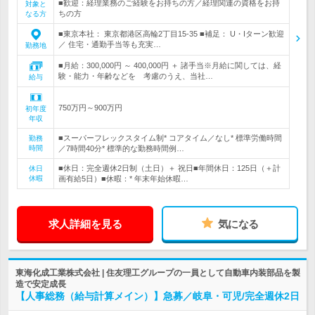
■歓迎：経理業務のご経験をお持ちの方／経理関連の資格をお持
対象と
ちの方
なる方
■東京本社： 東京都港区高輪2丁目15-35 ■補足： U・Iターン歓迎
／ 住宅・通勤手当等も充実…
勤務地
■月給：300,000円 ～ 400,000円 ＋ 諸手当※月給に関しては、経
験・能力・年齢などを 考慮のうえ、当社…
給与
750万円～900万円
初年度
年収
■スーパーフレックスタイム制* コアタイム／なし* 標準労働時間
勤務
時間
／7時間40分* 標準的な勤務時間例…
■休日：完全週休2日制（土日）＋ 祝日■年間休日：125日（＋計
休日
休暇
画有給5日）■休暇：* 年末年始休暇…
求人詳細を見る
気になる
東海化成工業株式会社 | 住友理工グループの一員として自動車内装部品を製
造で安定成長
【人事総務（給与計算メイン）】急募／岐阜・可児/完全週休2日