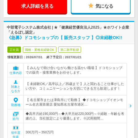
求人詳細を見る
気になる
中部電子システム株式会社 | ★「健康経営優良法人2025」★ホワイト企業
「えるぼし認定」
《急募》ドコモショップの【 販売スタッフ 】◎未経験OK!!
正社員
職種・業種未経験OK
第二新卒歓迎
情報更新日：2026/07/31
終了予定日：
2027/01/21
【 みんなで助け合いながら働ける温かい職場 】ドコモショップ
での販売・接客業務をお任せします。
仕事内容
【 未経験OK／高卒以上／35歳まで 】人と関わること仕事がした
対象と
い方や、コミュニケーションを大切にできる方も歓迎します！
なる方
【 名古屋市または津島市にて勤務 】 ◆ドコモショップイオンモ
ール名古屋茶屋店 愛知県名古屋市港区…
勤務地
◆高卒月給190,000円～◆大卒月給220,000円～※経験・年齢を考
慮の上、当社規定により優遇します。※試用期間…
給与
300万円～350万円
初年度
年収