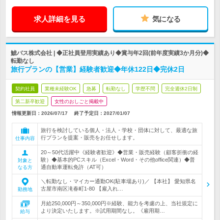
求人詳細を見る
気になる
鯱バス株式会社 | ◆正社員登用実績あり◆賞与年2回(前年度実績3か月分)◆
転勤なし
旅行プランの【営業】経験者歓迎◆年休122日◆完休2日
契約社員
業種未経験OK
急募
転勤なし
学歴不問
完全週休2日制
第二新卒歓迎
女性のおしごと掲載中
情報更新日：2026/07/17
終了予定日：
2027/01/07
旅行を検討している個人・法人・学校・団体に対して、最適な旅
行プランを提案・販売をお任せします。
仕事内容
20～50代活躍中《経験者歓迎》◆営業・販売経験（顧客折衝の経
験）◆基本的PCスキル（Excel・Word・その他office関連）◆普
対象と
通自動車運転免許（AT可）
なる方
＼転勤なし・マイカー通勤OK(駐車場あり)／ 【本社】 愛知県名
古屋市南区滝春町1-80 【雇入れ…
勤務地
月給250,000円～350,000円※経験、能力を考慮の上、当社規定に
より決定いたします。※試用期間なし。《雇用期…
給与