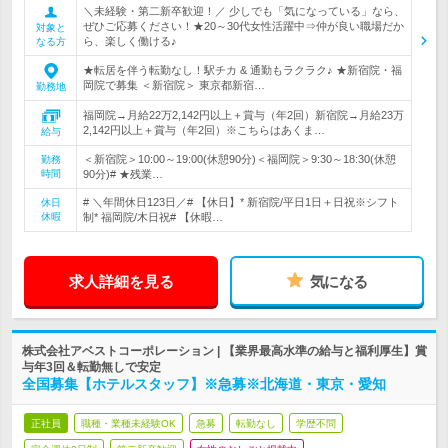
＼未経験・第二新卒歓迎！／ 少しでも「気になっている」なら、
ぜひご応募ください！★20～30代女性活躍中⇒仲が良い職場だか
対象と
ら、楽しく働ける♪
なる方
★転居を伴う転勤なし！駅チカ & 通勤もラクラク♪ ★新宿院・福
岡院で募集 ＜新宿院＞ 東京都新宿…
勤務地
福岡院→月給22万2,142円以上＋賞与（年2回）新宿院→月給23万
2,142円以上＋賞与（年2回）※こちらはあくま…
給与
＜新宿院＞10:00～19:00(休憩90分)＜福岡院＞9:30～18:30(休憩
勤務
時間
90分)# ★残業…
# ＼年間休日123日／# 【休日】* 新宿院/平日1日＋日祝※シフト
休日
休暇
制* 福岡院/木日祝# 【休暇…
求人詳細を見る
気になる
株式会社アベストコーポレーション | 【業界最高水準の給与と福利厚生】賞
与年3回＆転勤無しで安定
全国募集【ホテルスタッフ】※急募※北海道・東京・愛知
正社員
職種・業種未経験OK
急募
転勤なし
学歴不問