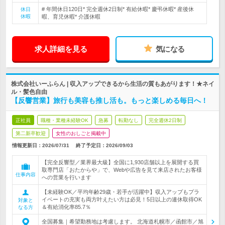
# 年間休日120日* 完全週休2日制* 有給休暇* 慶弔休暇* 産後休
休日
休暇
暇、育児休暇* 介護休暇
求人詳細を見る
気になる
株式会社いーふらん | 収入アップできるから生活の質もあがります！★ネイ
ル・髪色自由
【反響営業】旅行も美容も推し活も。もっと楽しめる毎日へ！
正社員
職種・業種未経験OK
急募
転勤なし
完全週休2日制
第二新卒歓迎
女性のおしごと掲載中
情報更新日：2026/07/31
終了予定日：
2026/09/03
【完全反響型／業界最大級】全国に1,930店舗以上を展開する買
取専門店「おたからや」で、Webや広告を見て来店されたお客様
仕事内容
への営業を行います
【未経験OK／平均年齢29歳・若手が活躍中】収入アップもプラ
イベートの充実も両方叶えたい方は必見！5日以上の連休取得OK
対象と
＆有給消化率85.7％
なる方
全国募集｜希望勤務地は考慮します。 北海道札幌市／函館市／旭