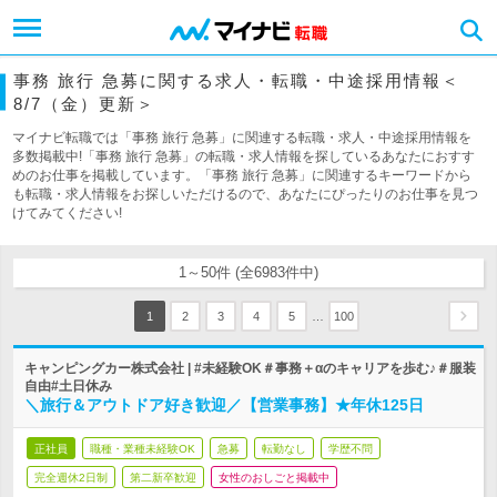
事務 旅行 急募に関する求人・転職・中途採用情報＜
8/7（金）更新＞
マイナビ転職では「事務 旅行 急募」に関連する転職・求人・中途採用情報を
多数掲載中!「事務 旅行 急募」の転職・求人情報を探しているあなたにおすす
めのお仕事を掲載しています。「事務 旅行 急募」に関連するキーワードから
も転職・求人情報をお探しいただけるので、あなたにぴったりのお仕事を見つ
けてみてください!
1～50件 (全6983件中)
…
1
2
3
4
5
100
キャンピングカー株式会社 | #未経験OK＃事務＋αのキャリアを歩む♪＃服装
自由#土日休み
＼旅行＆アウトドア好き歓迎／【営業事務】★年休125日
正社員
職種・業種未経験OK
急募
転勤なし
学歴不問
完全週休2日制
第二新卒歓迎
女性のおしごと掲載中