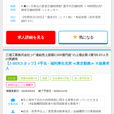
# ◆1ヶ月単位の変形労働時間制* 週平均労働時間 ⇒ 40時間以内*
勤務
時間
標準労働時間帯 ⇒イオンモー…
【年間休日120日】* 週休2日（シフト制）* 有給休暇（前年度実
休日
休暇
績87.4％）
求人詳細を見る
気になる
三浦工業株式会社 | #"連結売上規模2,500億円超"の上場企業 #賞与6.03ヵ月
の実績有
【J-SOXスタッフ】#手当・福利厚生充実 ≪東京勤務≫ ※急募求
人
正社員
業種未経験OK
急募
完全週休2日制
第二新卒歓迎
女性のおしごと掲載中
情報更新日：2026/05/22
終了予定日：
2026/11/12
■主に海外子会社の内部統制に関する業務を担っていただきま
す。（#金融機関経験者や経理経験者を募集中）
仕事内容
■必須：高専卒以上／要普通自動車免許／金融機関での業務経験