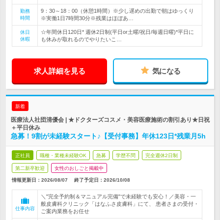
9：30～18：00（休憩1時間）※少し遅めの出勤で朝はゆっくり
勤務
時間
※実働1日7時間30分※残業はほぼあ…
☆年間休日120日* 週休2日制(平日or土曜/祝日/毎週日曜)*平日に
休日
休暇
も休みが取れるのでやりたいこ…
求人詳細を見る
気になる
新着
医療法人社団清優会 | ★ドクターズコスメ・美容医療施術の割引あり★日祝
＋平日休み
急募！9割が未経験スタート♪【受付事務】年休123日*残業月5h
正社員
職種・業種未経験OK
急募
学歴不問
完全週休2日制
第二新卒歓迎
女性のおしごと掲載中
情報更新日：2026/08/07
終了予定日：
2026/10/08
＼"完全予約制＆マニュアル完備"で未経験でも安心！／美容・一
般皮膚科クリニック「はなふさ皮膚科」にて、 患者さまの受付・
仕事内容
ご案内業務をお任せ