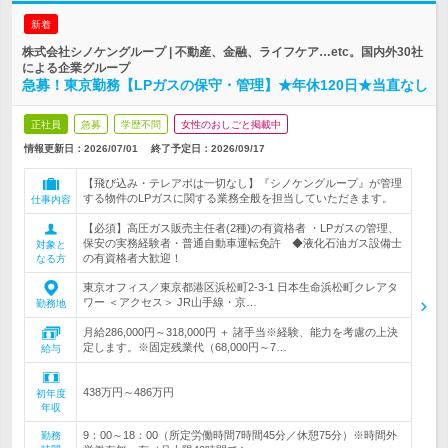
新着
株式会社シノケングループ | 不動産、金融、ライフケア…etc。国内外30社
による企業グループ
急募！東京勤務【LPガスの保守・管理】★年休120日★当直なし
正社員
急募
学歴不問
女性のおしごと掲載中
情報更新日：2026/07/01
終了予定日：
2026/09/17
【飛び込み・テレアポは一切なし】『シノケングループ』が管理
する物件のLPガスに関する業務全般を担当していただきます。
仕事内容
【必須】高圧ガス販売主任者(2種)の有資格者 ・LPガスの管理、
保安の実務経験者・普通自動車運転免許 ◆液化石油ガス設備士
対象と
の有資格者大歓迎！
なる方
東京オフィス／東京都港区浜松町2-3-1 日本生命浜松町クレアタ
ワー ＜アクセス＞ JR山手線・京…
勤務地
月給286,000円～318,000円 ＋ 諸手当※経験、能力を考慮の上決
定します。※固定残業代（68,000円～7…
給与
438万円～486万円
初年度
年収
9：00～18：00（所定労働時間7時間45分／休憩75分）※時間外
勤務