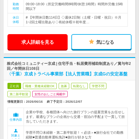
09:00~18:00（所定労働時間8時間/休憩:1時間）時間外労働:15時
勤務
時間
間以下
# 【年間休日数114日】◇週休2日制（土曜・日曜・祝日）※月
休日
休暇
1~2回土曜出勤あり◇有給休暇※初年度…
求人詳細を見る
気になる
株式会社コミュニティー京成 | 住宅手当・転居費用補助制度あり／賞与年2
回／年間休日108日
〈千葉〉京成トラベル事業部【法人営業職】京成Gの安定基盤
正社員
職種・業種未経験OK
急募
転勤なし
学歴不問
第二新卒歓迎
女性のおしごと掲載中
情報更新日：2026/06/16
終了予定日：
2026/12/07
企業や学校、各種団体へ向けた旅行プランの提案営業をお任せし
ます。最適なプランの企画から交通・宿泊の手配まで一貫して担
仕事内容
当していただきます。
学歴不問◎未経験・第二新卒歓迎！＜必須＞■旅行会社での勤務
対象と
経験■普通自動車運転免許■旅行が好きな方