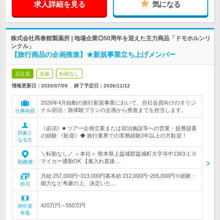
求人詳細を見る
気になる
株式会社再春館製薬所 | 地場企業◎50周年を迎えた主力商品「ドモホルンリ
ンクル」
【旅行商品の企画推進】★新規事業立ち上げメンバー
正社員
急募
転勤なし
情報更新日：2026/07/09
終了予定日：
2026/11/12
2026年4月始動の旅行新規事業において、自社会員向けのオリジ
ナル宿泊・旅体験プランの企画から推進までを担当します。
仕事内容
《必須》■ ツアー企画立案または宿泊施設等への営業・提携提案
対象と
の経験 《歓迎》◆ 旅行業界での実務経験2年以上の方歓迎！
なる方
＼転勤なし／ ＜本社＞ 熊本県上益城郡益城町大字寺中1363-1 ※
マイカー通勤OK 【雇入れ直後…
勤務地
月給:257,000円~313,000円基本給:212,000円~265,000円※経験・
能力など考慮の上、決定いた…
給与
420万円～550万円
初年度
年収