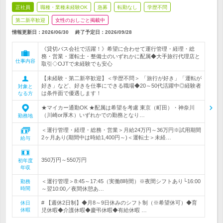
正社員
職種・業種未経験OK
急募
転勤なし
学歴不問
第二新卒歓迎
女性のおしごと掲載中
情報更新日：2026/06/30
終了予定日：
2026/09/28
《貸切バス会社で活躍！》希望に合わせて運行管理・経理・総
務・営業・運転士・整備士のいずれかに配属◆大手旅行代理店と
仕事内容
取引◇OJTで未経験でも安心
【未経験・第二新卒歓迎】＜学歴不問＞ 「旅行が好き」「運転が
好き」など、好きを仕事にできる職場◆20～50代活躍中◎経験者
対象と
は条件面で優遇します！
なる方
★マイカー通勤OK ★配属は希望を考慮 東京（町田）・神奈川
（川崎or厚木）いずれかでの勤務となり…
勤務地
＜運行管理・経理・総務・営業＞月給24万円～36万円※試用期間
2ヶ月あり(期間中は時給1,400円～)＜運転士＞未経…
給与
350万円～550万円
初年度
年収
＜運行管理＞8:45～17:45（実働8時間）※夜間シフトあり└16:00
勤務
時間
～翌10:00／夜間休憩あ…
# 【週休2日制】◆月8～9日休みのシフト制（※希望休可）◆育
休日
休暇
児休暇◆介護休暇◆慶弔休暇◆有給休暇 …