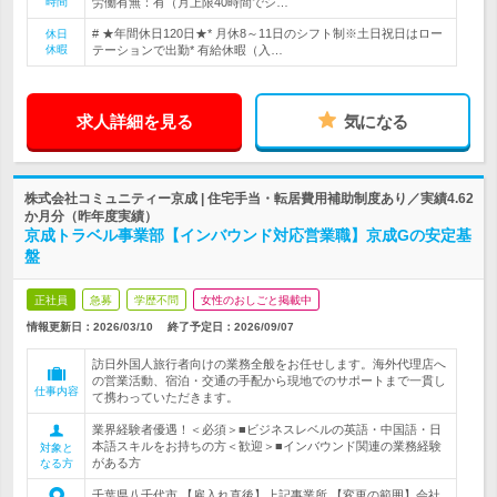
時間
労働有無：有（月上限40時間でシ…
# ★年間休日120日★* 月休8～11日のシフト制※土日祝日はロー
休日
休暇
テーションで出勤* 有給休暇（入…
求人詳細を見る
気になる
株式会社コミュニティー京成 | 住宅手当・転居費用補助制度あり／実績4.62
か月分（昨年度実績）
京成トラベル事業部【インバウンド対応営業職】京成Gの安定基
盤
正社員
急募
学歴不問
女性のおしごと掲載中
情報更新日：2026/03/10
終了予定日：
2026/09/07
訪日外国人旅行者向けの業務全般をお任せします。海外代理店へ
の営業活動、宿泊・交通の手配から現地でのサポートまで一貫し
仕事内容
て携わっていただきます。
業界経験者優遇！＜必須＞■ビジネスレベルの英語・中国語・日
本語スキルをお持ちの方＜歓迎＞■インバウンド関連の業務経験
対象と
がある方
なる方
千葉県八千代市 【雇入れ直後】上記事業所 【変更の範囲】会社