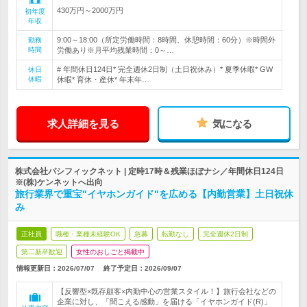
430万円～2000万円
初年度
年収
9:00～18:00（所定労働時間：8時間、休憩時間：60分）※時間外
勤務
時間
労働あり※月平均残業時間：0～…
# 年間休日124日* 完全週休2日制（土日祝休み）* 夏季休暇* GW
休日
休暇
休暇* 育休・産休* 年末年…
求人詳細を見る
気になる
株式会社パシフィックネット | 定時17時＆残業ほぼナシ／年間休日124日
※(株)ケンネットへ出向
旅行業界で重宝"イヤホンガイド"を広める【内勤営業】土日祝休
み
正社員
職種・業種未経験OK
急募
転勤なし
完全週休2日制
第二新卒歓迎
女性のおしごと掲載中
情報更新日：2026/07/07
終了予定日：
2026/09/07
【反響型×既存顧客×内勤中心の営業スタイル！】旅行会社などの
企業に対し、「聞こえる感動」を届ける「イヤホンガイド(R)」