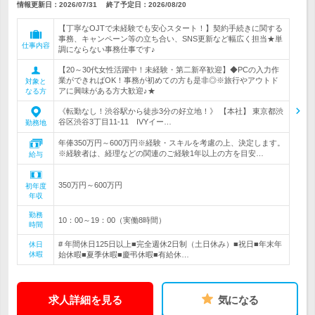
情報更新日：2026/07/31
終了予定日：
2026/08/20
【丁寧なOJTで未経験でも安心スタート！】契約手続きに関する
事務、キャンペーン等の立ち合い、SNS更新など幅広く担当★単
仕事内容
調にならない事務仕事です♪
【20～30代女性活躍中！未経験・第二新卒歓迎】◆PCの入力作
業ができればOK！事務が初めての方も是非◎※旅行やアウトド
対象と
アに興味がある方大歓迎♪★
なる方
《転勤なし！渋谷駅から徒歩3分の好立地！》 【本社】 東京都渋
谷区渋谷3丁目11‐11 IVYイー…
勤務地
年俸350万円～600万円※経験・スキルを考慮の上、決定します。
※経験者は、経理などの関連のご経験1年以上の方を目安…
給与
350万円～600万円
初年度
年収
勤務
10：00～19：00（実働8時間）
時間
# 年間休日125日以上■完全週休2日制（土日休み）■祝日■年末年
休日
休暇
始休暇■夏季休暇■慶弔休暇■有給休…
求人詳細を見る
気になる