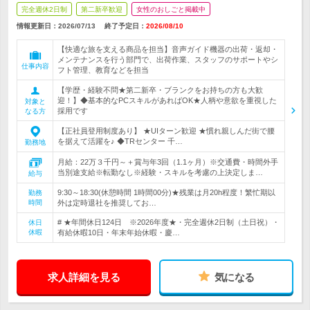
完全週休2日制
第二新卒歓迎
女性のおしごと掲載中
情報更新日：2026/07/13
終了予定日：
2026/08/10
【快適な旅を支える商品を担当】音声ガイド機器の出荷・返却・
メンテナンスを行う部門で、出荷作業、スタッフのサポートやシ
仕事内容
フト管理、教育などを担当
【学歴・経験不問★第二新卒・ブランクをお持ちの方も大歓
迎！】◆基本的なPCスキルがあればOK★人柄や意欲を重視した
対象と
採用です
なる方
【正社員登用制度あり】 ★UIターン歓迎 ★慣れ親しんだ街で腰
を据えて活躍を♪ ◆TRセンター 千…
勤務地
月給：22万３千円～＋賞与年3回（1.1ヶ月）※交通費・時間外手
当別途支給※転勤なし※経験・スキルを考慮の上決定しま…
給与
9:30～18:30(休憩時間 1時間00分)★残業は月20h程度！繁忙期以
勤務
時間
外は定時退社を推奨してお…
# ★年間休日124日 ※2026年度★・完全週休2日制（土日祝）・
休日
休暇
有給休暇10日・年末年始休暇・慶…
求人詳細を見る
気になる