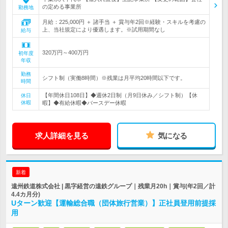
の定める事業所
勤務地
月給：225,000円 ＋ 諸手当 ＋ 賞与年2回※経験・スキルを考慮の
上、当社規定により優遇します。※試用期間なし
給与
320万円～400万円
初年度
年収
勤務
シフト制（実働8時間）※残業は月平均20時間以下です。
時間
【年間休日108日】◆週休2日制（月9日休み／シフト制）【休
休日
休暇
暇】◆有給休暇◆バースデー休暇
求人詳細を見る
気になる
新着
遠州鉄道株式会社 | 黒字経営の遠鉄グループ｜残業月20h｜賞与(年2回／計
4.4カ月分)
Uターン歓迎【運輸総合職（団体旅行営業）】正社員登用前提採
用