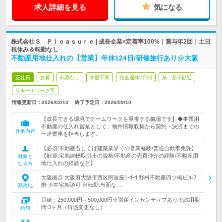
求人詳細を見る
気になる
株式会社Ｓ Ｐｌｅａｓｕｒｅ | 成長企業×定着率100%｜賞与年2回｜土日
祝休み＆転勤なし
不動産用地仕入れの【営業】年休124日/研修旅行あり@大阪
正社員
急募
転勤なし
学歴不問
完全週休2日制
第二新卒歓迎
リモートワーク可
情報更新日：2026/03/13
終了予定日：
2026/09/10
【成長できる環境でチームワークを重視する職場です】◆事業用
不動産の仕入れ営業として、物件情報収集から契約・決済までの
仕事内容
一連業務を担当します。
【必須:不動産もしくは建築業界での営業経験/普通自動車免許】
【歓迎:宅地建物取引士の資格/不動産の売買仲介の経験/不動産用
対象と
地仕入れの経験など】
なる方
大阪拠点 大阪府大阪市西区阿波座1-4-4 野村不動産四ツ橋ビル2
階 ※在宅相談可 ※転勤:当面な…
勤務地
月給：250,000円～500,000円※別途インセンティブあり※試用期
間:3ヶ月（待遇変更なし）
給与