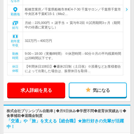
なる方
船橋営業所／千葉県船橋市本町4-7-30 千葉サロン／千葉県千葉市
中央区本千葉町15-1（Mio2…
勤務地
月給：225,000円 ＋ 諸手当 ＋ 賞与年2回 ※試用期間3ヶ月（期間
中の待遇に変更なし）
給与
322万円～400万円
初年度
年収
9:00～18:00（実働8時間） ※休憩時間：60分※月の平均残業時間
勤務
時間
は20時間以下です。
【年間休日108日】◆週休2日制（土日祝）※添乗などお客様都合
休日
休暇
によって出勤した場合は、振替休日を取得…
求人詳細を見る
気になる
株式会社プリンシプル自動車 | ◆月9日休み◆学歴不問◆産育休実績あり◆
食事補助◆退職金制度
「交通」や「旅」を支える【総合職】★旅行好きの先輩が活躍
中！