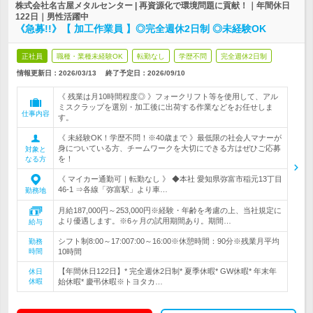
株式会社名古屋メタルセンター | 再資源化で環境問題に貢献！｜年間休日
122日｜男性活躍中
《急募!!》【 加工作業員 】◎完全週休2日制 ◎未経験OK
正社員
職種・業種未経験OK
転勤なし
学歴不問
完全週休2日制
情報更新日：2026/03/13
終了予定日：
2026/09/10
《 残業は月10時間程度◎ 》フォークリフト等を使用して、アル
ミスクラップを選別・加工後に出荷する作業などをお任せしま
仕事内容
す。
《 未経験OK！学歴不問！※40歳まで 》最低限の社会人マナーが
身についている方、チームワークを大切にできる方はぜひご応募
対象と
を！
なる方
《 マイカー通勤可｜転勤なし 》 ◆本社 愛知県弥富市稲元13丁目
46-1 ⇒各線「弥富駅」より車…
勤務地
月給187,000円～253,000円※経験・年齢を考慮の上、当社規定に
より優遇します。※6ヶ月の試用期間あり。期間…
給与
シフト制8:00～17:007:00～16:00※休憩時間：90分※残業月平均
勤務
時間
10時間
【年間休日122日】* 完全週休2日制* 夏季休暇* GW休暇* 年末年
休日
休暇
始休暇* 慶弔休暇※トヨタカ…