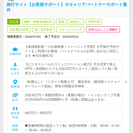
旅行サイト【お客様サポート】※キャリアパートナーサポート案
件
正社員
職種・業種未経験OK
急募
転勤なし
学歴不問
完全週休2日制
第二新卒歓迎
リモートワーク可
女性のおしごと掲載中
情報更新日：2026/07/02
終了予定日：
2026/09/24
【未経験歓迎！入社後研修＋トレーニング充実】大手旅行予約サ
イトをご利用のお客様・パートナーからのお問い合わせに対応し
仕事内容
ます ★完全週休2日
【ビジネスレベルのコミュニケーション能力】手当充実で収入
UP可／未経験からでも月給30万円スタート／固定シフト制／新
対象と
規立ち上げのやりがいあり
なる方
《転勤なし》《リモート勤務も可》 横浜本社（横浜駅ベイクォー
ターウォーク直結） 神奈川県横浜市神奈…
勤務地
月給30万円＋深夜割増25％（夜勤の場合）＋インセンティブ月最
大3万5000円※試用期間4ヶ月（待遇に変動はありませ…
給与
400万円～450万円
初年度
年収
◆実働8時間の固定シフト制／休憩1時間例：日勤 08:00～17:00
勤務
時間
／ 09:00～18:00夕…