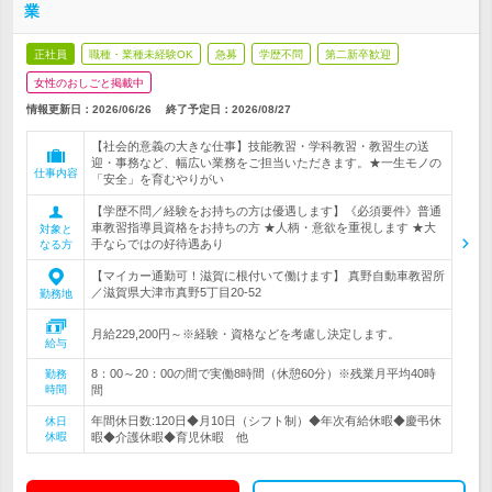
業
正社員
職種・業種未経験OK
急募
学歴不問
第二新卒歓迎
女性のおしごと掲載中
情報更新日：2026/06/26
終了予定日：
2026/08/27
【社会的意義の大きな仕事】技能教習・学科教習・教習生の送
迎・事務など、幅広い業務をご担当いただきます。★一生モノの
仕事内容
「安全」を育むやりがい
【学歴不問／経験をお持ちの方は優遇します】《必須要件》普通
車教習指導員資格をお持ちの方 ★人柄・意欲を重視します ★大
対象と
手ならではの好待遇あり
なる方
【マイカー通勤可！滋賀に根付いて働けます】 真野自動車教習所
／滋賀県大津市真野5丁目20-52
勤務地
月給229,200円～※経験・資格などを考慮し決定します。
給与
8：00～20：00の間で実働8時間（休憩60分）※残業月平均40時
勤務
時間
間
年間休日数:120日◆月10日（シフト制）◆年次有給休暇◆慶弔休
休日
休暇
暇◆介護休暇◆育児休暇 他