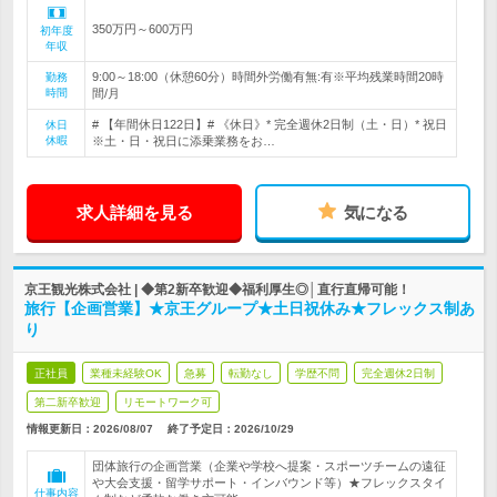
350万円～600万円
初年度
年収
9:00～18:00（休憩60分）時間外労働有無:有※平均残業時間20時
勤務
時間
間/月
# 【年間休日122日】# 《休日》* 完全週休2日制（土・日）* 祝日
休日
休暇
※土・日・祝日に添乗業務をお…
求人詳細を見る
気になる
京王観光株式会社 | ◆第2新卒歓迎◆福利厚生◎│直行直帰可能！
旅行【企画営業】★京王グループ★土日祝休み★フレックス制あ
り
正社員
業種未経験OK
急募
転勤なし
学歴不問
完全週休2日制
第二新卒歓迎
リモートワーク可
情報更新日：2026/08/07
終了予定日：
2026/10/29
団体旅行の企画営業（企業や学校へ提案・スポーツチームの遠征
や大会支援・留学サポート・インバウンド等）★フレックスタイ
仕事内容