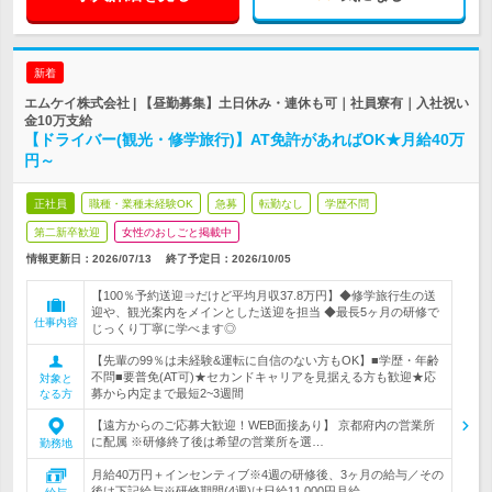
新着
エムケイ株式会社 | 【昼勤募集】土日休み・連休も可｜社員寮有｜入社祝い
金10万支給
【ドライバー(観光・修学旅行)】AT免許があればOK★月給40万
円～
正社員
職種・業種未経験OK
急募
転勤なし
学歴不問
第二新卒歓迎
女性のおしごと掲載中
情報更新日：2026/07/13
終了予定日：
2026/10/05
【100％予約送迎⇒だけど平均月収37.8万円】◆修学旅行生の送
迎や、観光案内をメインとした送迎を担当 ◆最長5ヶ月の研修で
仕事内容
じっくり丁寧に学べます◎
【先輩の99％は未経験&運転に自信のない方もOK】■学歴・年齢
不問■要普免(AT可)★セカンドキャリアを見据える方も歓迎★応
対象と
募から内定まで最短2~3週間
なる方
【遠方からのご応募大歓迎！WEB面接あり】 京都府内の営業所
に配属 ※研修終了後は希望の営業所を選…
勤務地
月給40万円＋インセンティブ※4週の研修後、3ヶ月の給与／その
後は下記給与※研修期間(4週)は日給11,000円月給…