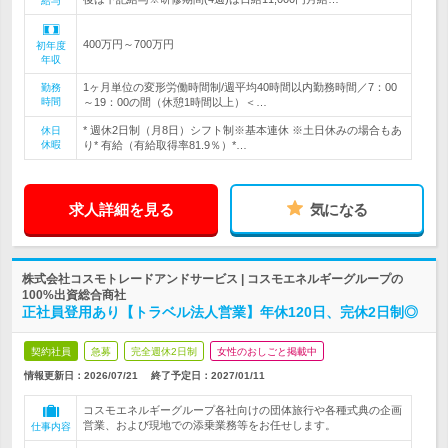
給与
400万円～700万円
初年度
年収
1ヶ月単位の変形労働時間制/週平均40時間以内勤務時間／7：00
勤務
時間
～19：00の間（休憩1時間以上）＜…
* 週休2日制（月8日）シフト制※基本連休 ※土日休みの場合もあ
休日
休暇
り* 有給（有給取得率81.9％）*…
求人詳細を見る
気になる
株式会社コスモトレードアンドサービス | コスモエネルギーグループの
100%出資総合商社
正社員登用あり【トラベル法人営業】年休120日、完休2日制◎
契約社員
急募
完全週休2日制
女性のおしごと掲載中
情報更新日：2026/07/21
終了予定日：
2027/01/11
コスモエネルギーグループ各社向けの団体旅行や各種式典の企画
営業、および現地での添乗業務等をお任せします。
仕事内容