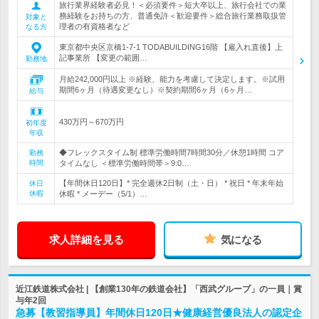
旅行業界経験者必見！＜必須要件＞短大卒以上、旅行会社での業
務経験をお持ちの方、普通免許＜歓迎要件＞総合旅行業務取扱管
対象と
理者の有資格者など
なる方
東京都中央区京橋1-7-1 TODABUILDING16階 【雇入れ直後】上
記事業所 【変更の範囲…
勤務地
月給242,000円以上 ※経験、能力を考慮して決定します。※試用
期間6ヶ月（待遇変更なし）※契約期間6ヶ月（6ヶ月…
給与
430万円～670万円
初年度
年収
◆フレックスタイム制 標準労働時間7時間30分／休憩1時間 コア
勤務
時間
タイムなし ＜標準労働時間帯＞9:0…
【年間休日120日】* 完全週休2日制（土・日） * 祝日 * 年末年始
休日
休暇
休暇 * メーデー（5/1）…
求人詳細を見る
気になる
近江鉄道株式会社 | 【創業130年の鉄道会社】「西武グループ」の一員｜賞
与年2回
急募【教習指導員】年間休日120日★健康経営優良法人の認定企