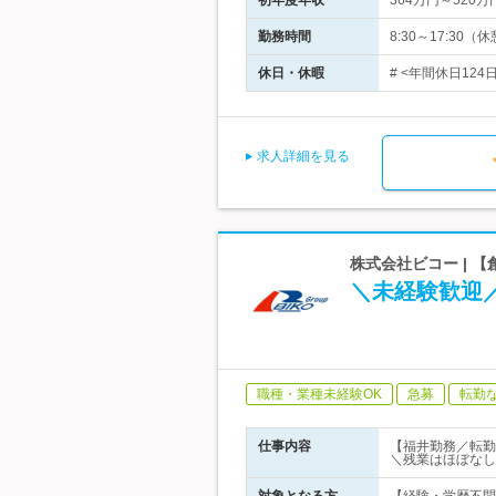
初年度年収
364万円～520万
勤務時間
8:30～17:3
休日・休暇
# <年間休日12
求人詳細を見る
株式会社ビコー | 
＼未経験歓迎
職種・業種未経験OK
急募
転勤
仕事内容
【福井勤務／転勤
＼残業はほぼなし