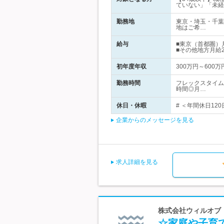
ていない」「未経
勤務地
東京・埼玉・千葉
地はご希…
給与
■東京（首都圏）
■その他地方月給
初年度年収
300万円～600万
勤務時間
フレックスタイム
時間◎月…
休日・休暇
# ＜年間休日12
企業からのメッセージを見る
求人詳細を見る
株式会社ウィルオブ・
☆家庭や子育