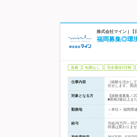
株式会社マイン | 
福岡募集◎環
急募
転勤なし
完全週休2日制
仕事内容
《経験を活かして
任せします。英語
対象となる方
【経験者募集／2
■英検2級以上また
勤務地
＜本社＞ 福岡県
…
給与
月給26万円～3
待遇は変わりませ