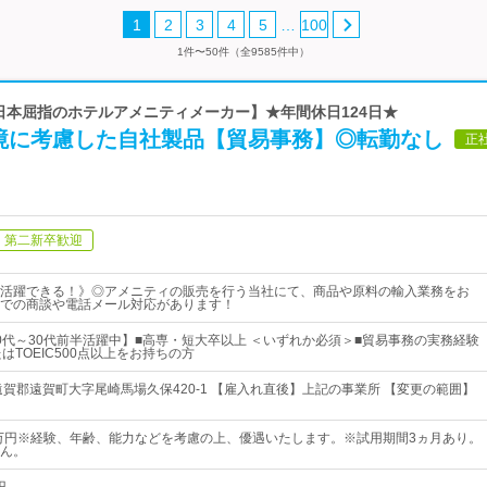
…
1
2
3
4
5
100
1件〜50件（全9585件中）
【日本屈指のホテルアメニティメーカー】★年間休日124日★
境に考慮した自社製品【貿易事務】◎転勤なし
正
第二新卒歓迎
活躍できる！》◎アメニティの販売を行う当社にて、商品や原料の輸入業務をお
での商談や電話メール対応があります！
0代～30代前半活躍中】■高専・短大卒以上 ＜いずれか必須＞■貿易事務の実務経験
はTOEIC500点以上をお持ちの方
遠賀郡遠賀町大字尾崎馬場久保420-1 【雇入れ直後】上記の事業所 【変更の範囲】
5万円※経験、年齢、能力などを考慮の上、優遇いたします。※試用期間3ヵ月あり。
ん。