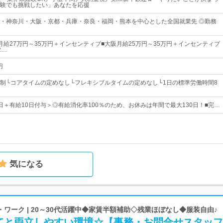
験でも挑戦したい」あなたを応援
・神奈川・大阪・京都・兵庫・奈良・福岡・熊本を中心とした全国就業先 ◎勤務
月給27万円～35万円＋インセンティブ■大阪月給25万円～35万円＋インセンティブ
2…
円
制└コアタイムの定めなし└フレキシブルタイムの定めなし└1日の標準労働時間8
0日＋有給10日付与＞◎有給消化率100％のため、お休みは年間で最大130日！■完…
気になる
ワーク | 20～30代活躍中◆家賃半額補助◇残業ほぼなし◆服装自由♪
てと両立しやすい環境☆【事務・お問合せスタッフ