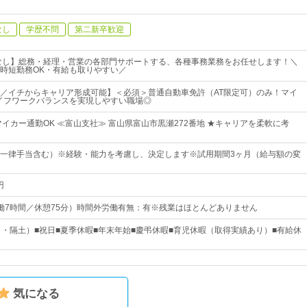
なし
学歴不問
第二新卒歓迎
なし】総務・経理・営業の各部門サポートする、各種事務業務をお任せします！＼
時短勤務OK・有給も取りやすい／
／イチからキャリア形成可能】＜必須＞普通自動車免許（AT限定可）のみ！マイ
イフワークバランスを実現しやすい職場◎
マイカー通勤OK ≪富山支社≫ 富山県富山市黒瀬272番地 ★キャリアを柔軟に考
～（一律手当含む）※経験・能力を考慮し、決定します※試用期間3ヶ月（給与額の変
円
5（実働7時間／休憩75分）時間外労働有無：有※残業はほとんどありません
日・隔土）■祝日■夏季休暇■年末年始■慶弔休暇■育児休暇（取得実績あり）■有給休
気になる