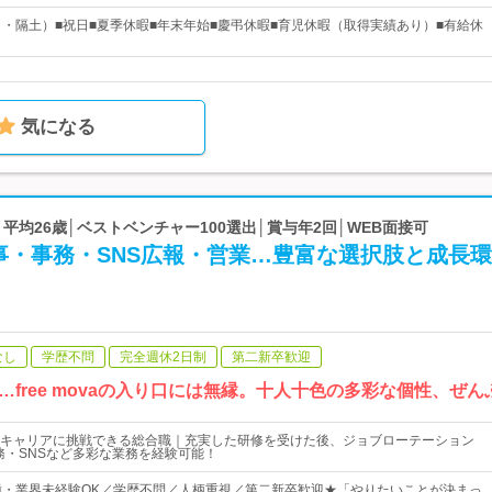
日・隔土）■祝日■夏季休暇■年末年始■慶弔休暇■育児休暇（取得実績あり）■有給休
気になる
a | 平均26歳│ベストベンチャー100選出│賞与年2回│WEB面接可
事・事務・SNS広報・営業…豊富な選択肢と成長
なし
学歴不問
完全週休2日制
第二新卒歓迎
free movaの入り口には無縁。十人十色の多彩な個性、ぜ
キャリアに挑戦できる総合職｜充実した研修を受けた後、ジョブローテーション
務・SNSなど多彩な業務を経験可能！
種・業界未経験OK／学歴不問／人柄重視／第二新卒歓迎★「やりたいことが決まっ