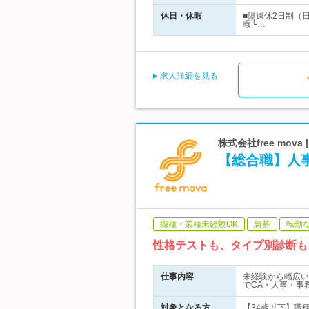
休日・休暇
■隔週休2日制（
暇└…
求人詳細を見る
株式会社free mov
【総合職】人
職種・業種未経験OK
急募
転勤
性格テストも、タイプ別診断も…
仕事内容
未経験から幅広い
でCA・人事・事
対象となる方
【34歳以下】職