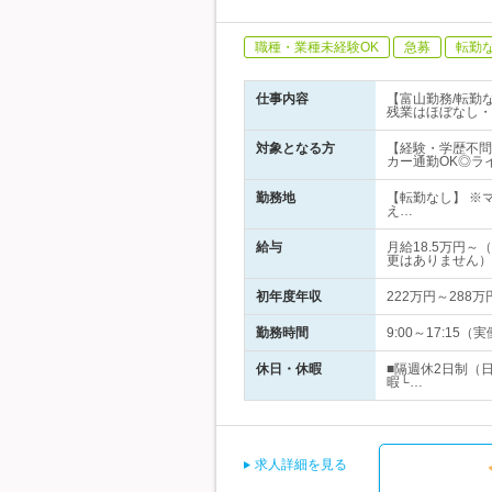
職種・業種未経験OK
急募
転勤
仕事内容
【富山勤務/転勤
残業はほぼなし・
対象となる方
【経験・学歴不問
カー通勤OK◎ラ
勤務地
【転勤なし】 ※
え…
給与
月給18.5万円
更はありません）
初年度年収
222万円～288万
勤務時間
9:00～17:1
休日・休暇
■隔週休2日制（
暇└…
求人詳細を見る