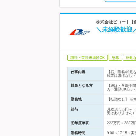
株式会社ビコー | 
＼未経験歓迎
職種・業種未経験OK
急募
転勤
仕事内容
【石川勤務/転勤
残業はほぼなし・
対象となる方
【経験・学歴不問
カー通勤OK◎ラ
勤務地
【転勤なし】 ※マ
給与
月給18.5万円
更はありません）
初年度年収
222万円～288万
勤務時間
9:00～17:1