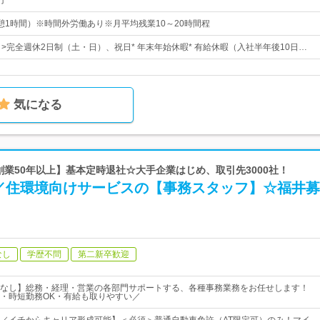
円
0（休憩1時間）※時間外労働あり※月平均残業10～20時間程
4日>完全週休2日制（土・日）、祝日* 年末年始休暇* 有給休暇（入社半年後10日…
気になる
【創業50年以上】基本定時退社☆大手企業はじめ、取引先3000社！
／住環境向けサービスの【事務スタッフ】☆福井募
なし
学歴不問
第二新卒歓迎
なし】総務・経理・営業の各部門サポートする、各種事務業務をお任せします！
・時短勤務OK・有給も取りやすい／