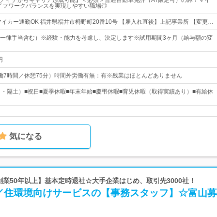
／イチからキャリア形成可能】＜必須＞普通自動車免許（AT限定可）のみ！マイ
イフワークバランスを実現しやすい職場◎
マイカー通勤OK 福井県福井市栂野町20番10号 【雇入れ直後】上記事業所 【変更…
～（一律手当含む）※経験・能力を考慮し、決定します※試用期間3ヶ月（給与額の変
円
5（実働7時間／休憩75分）時間外労働有無：有※残業はほとんどありません
日・隔土）■祝日■夏季休暇■年末年始■慶弔休暇■育児休暇（取得実績あり）■有給休
気になる
【創業50年以上】基本定時退社☆大手企業はじめ、取引先3000社！
／住環境向けサービスの【事務スタッフ】☆富山募