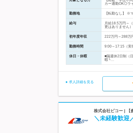
対象となる方
【経験・学歴不問
カー通勤OK◎ラ
勤務地
【転勤なし】 ※
給与
月給18.5万円
更はありません）
初年度年収
222万円～288万
勤務時間
9:00～17:1
休日・休暇
■隔週休2日制（
暇└…
求人詳細を見る
株式会社ビコー | 
＼未経験歓迎