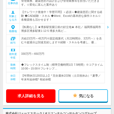
管理業務、建築意匠の設計および管理業務等を担当いただきま
仕事内容
す。☆変化に富んだ案件あり
【テレワーク推進中！学歴不問】＜必須＞◆建築意匠に関する経
験 ◆CAD経験・スキル ◆Word、Excelの基本的な操作スキル☆
対象と
各種資格も活かせます！
なる方
【転勤なし】★博多駅筑紫口前の好立地★ 本社／ 福岡県福岡市
博多区博多駅東1-12-5 博多大島ビ…
勤務地
月給23万円～45万円※固定残業代（月22時間分、3万円～）を含
む※超過分は別途支給します※経験・スキルを考慮し、優…
給与
330万円～650万円
初年度
年収
◆フレックスタイム制（標準労働時間1日 7.5時間）※コアタイム
勤務
時間
10:00～15:00※フレキシブ…
【年間休日120日以上】* 完全週休2日制（土日祝休み）* 夏季／
休日
休暇
年末年始休暇* 有給休暇
求人詳細を見る
気になる
株式会社ジェーエステック | オリエンタルコンサルタンツグループ