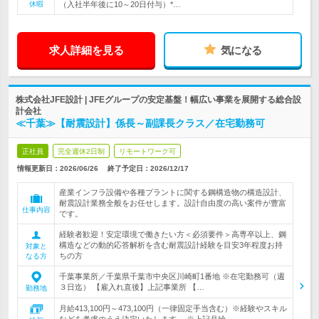
休暇
（入社半年後に10～20日付与）*…
求人詳細を見る
気になる
株式会社JFE設計 | JFEグループの安定基盤！幅広い事業を展開する総合設
計会社
≪千葉≫【耐震設計】係長～副課長クラス／在宅勤務可
正社員
完全週休2日制
リモートワーク可
情報更新日：2026/06/26
終了予定日：
2026/12/17
産業インフラ設備や各種プラントに関する鋼構造物の構造設計、
耐震設計業務全般をお任せします。設計自由度の高い案件が豊富
仕事内容
です。
経験者歓迎！安定環境で働きたい方＜必須要件＞高専卒以上、鋼
構造などの動的応答解析を含む耐震設計経験を目安3年程度お持
対象と
ちの方
なる方
千葉事業所／千葉県千葉市中央区川崎町1番地 ※在宅勤務可（週
３日迄） 【雇入れ直後】上記事業所 【…
勤務地
月給413,100円～473,100円（一律固定手当含む）※経験やスキル