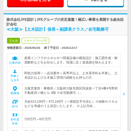
株式会社JFE設計 | JFEグループの安定基盤！幅広い事業を展開する総合設
計会社
≪大阪≫【土木設計】係長～副課長クラス／在宅勤務可
正社員
リモートワーク可
情報更新日：2026/06/26
終了予定日：
2026/12/17
産業インフラやエネルギー関連設備の構造設計・施工図作成・耐
震解析などをお任せします。現場に近く達成感を味わえます。
仕事内容
即戦力採用！＜必須要件＞高専卒以上、土木系学科を卒業し、土
対象と
木設計および土木施工管理の経験をお持ちの方
なる方
大阪営業所・事務所／大阪府大阪市西区阿波座一丁目4番4号野村
不動産四ツ橋ビル 4階 ※在宅勤務可（…
勤務地
月給413,100円～473,100円（一律固定手当含む）※経験やスキル
などを考慮のうえ決定いたします。 ※上記月給…
給与
729万円～837万円
初年度
年収