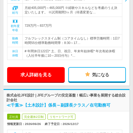
月給405,000円～465,000円 ※経験やスキルなどを考慮のうえ決
定いたします。 ※試用期間3ヶ月（待遇変更な…
給与
729万円～837万円
初年度
年収
フルフレックスタイム制（コアタイムなし）標準労働時間：1日7
勤務
時間
時間55分標準勤務時間帯：8:30～17…
# 年間休日122日* 土、日、祝日、年末年始休暇* 年次有給休暇
休日
休暇
（入社半年後に10～20日付与）*…
求人詳細を見る
気になる
株式会社JFE設計 | JFEグループの安定基盤！幅広い事業を展開する総合設
計会社
≪千葉≫【土木設計】係長～副課長クラス／在宅勤務可
正社員
完全週休2日制
リモートワーク可
情報更新日：2026/06/26
終了予定日：
2026/12/17