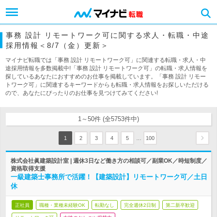
事務 設計 リモートワーク可に関する求人・転職・中途
採用情報＜8/7（金）更新＞
マイナビ転職では「事務 設計 リモートワーク可」に関連する転職・求人・中
途採用情報を多数掲載中!「事務 設計 リモートワーク可」の転職・求人情報を
探しているあなたにおすすめのお仕事を掲載しています。「事務 設計 リモー
トワーク可」に関連するキーワードからも転職・求人情報をお探しいただける
ので、あなたにぴったりのお仕事を見つけてみてください!
1～50件 (全5753件中)
…
1
2
3
4
5
100
株式会社眞建築設計室 | 週休3日など働き方の相談可／副業OK／時短制度／
資格取得支援
一級建築士事務所で活躍！【建築設計】リモートワーク可／土日
休
正社員
職種・業種未経験OK
転勤なし
完全週休2日制
第二新卒歓迎