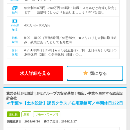
年俸制400万円～800万円※経験・前職・スキルなど考慮し決定し
ます！ 面接時にしっかりお話しましょう！※12分割し…
給与
400万円～800万円
初年度
年収
9:00～18:00（実働8時間／休憩60分）★メリハリを大切に取り組
勤務
時間
み、残業はあったとしても月数時…
# ☆★年間休日128日★☆◇完全週休2日制（土日休み）◇祝日◇
休日
休暇
夏季休暇（3日）◇冬季休暇（5日）◇…
求人詳細を見る
気になる
株式会社JFE設計 | JFEグループの安定基盤！幅広い事業を展開する総合設
計会社
≪千葉≫【土木設計】課長クラス／在宅勤務可／年間休日122日
正社員
急募
リモートワーク可
情報更新日：2026/06/26
終了予定日：
2026/12/17