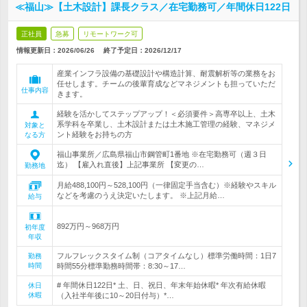
≪福山≫【土木設計】課長クラス／在宅勤務可／年間休日122日
正社員
急募
リモートワーク可
情報更新日：2026/06/26
終了予定日：
2026/12/17
産業インフラ設備の基礎設計や構造計算、耐震解析等の業務をお
任せします。チームの後輩育成などマネジメントも担っていただ
仕事内容
きます。
経験を活かしてステップアップ！＜必須要件＞高専卒以上、土木
系学科を卒業し、土木設計または土木施工管理の経験、マネジメ
対象と
ント経験をお持ちの方
なる方
福山事業所／広島県福山市鋼管町1番地 ※在宅勤務可（週３日
迄） 【雇入れ直後】上記事業所 【変更の…
勤務地
月給488,100円～528,100円（一律固定手当含む）※経験やスキル
などを考慮のうえ決定いたします。 ※上記月給…
給与
892万円～968万円
初年度
年収
フルフレックスタイム制（コアタイムなし）標準労働時間：1日7
勤務
時間
時間55分標準勤務時間帯：8:30～17…
# 年間休日122日* 土、日、祝日、年末年始休暇* 年次有給休暇
休日
休暇
（入社半年後に10～20日付与）*…