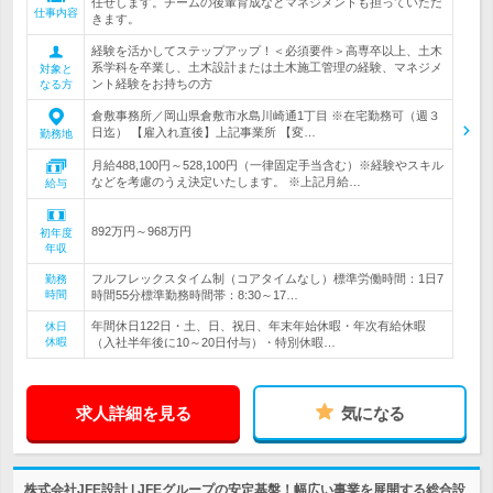
任せします。チームの後輩育成などマネジメントも担っていただ
仕事内容
きます。
経験を活かしてステップアップ！＜必須要件＞高専卒以上、土木
系学科を卒業し、土木設計または土木施工管理の経験、マネジメ
対象と
ント経験をお持ちの方
なる方
倉敷事務所／岡山県倉敷市水島川崎通1丁目 ※在宅勤務可（週３
日迄） 【雇入れ直後】上記事業所 【変…
勤務地
月給488,100円～528,100円（一律固定手当含む）※経験やスキル
などを考慮のうえ決定いたします。 ※上記月給…
給与
892万円～968万円
初年度
年収
フルフレックスタイム制（コアタイムなし）標準労働時間：1日7
勤務
時間
時間55分標準勤務時間帯：8:30～17…
年間休日122日・土、日、祝日、年末年始休暇・年次有給休暇
休日
休暇
（入社半年後に10～20日付与）・特別休暇…
求人詳細を見る
気になる
株式会社JFE設計 | JFEグループの安定基盤！幅広い事業を展開する総合設