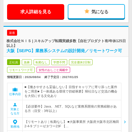
求人詳細を見る
気になる
新着
株式会社ＮＩＳ | スキルアップ転職実績多数【自社プロダクト有/年休125日
以上】
大阪【SE/PG】業務系システムの設計開発／リモートワーク可
正社員
急募
転勤なし
学歴不問
完全週休2日制
リモートワーク可
女性のおしごと掲載中
情報更新日：2026/08/04
終了予定日：
2027/01/25
■【働きやすさも妥協しない】目指すキャリアに寄り添った案件
をご用意■【一体感ある環境で切磋琢磨】帰社日など交流の機会
仕事内容
を大切にする文化あり
【必須要件】Java、.NET、SQLなど業務系開発の実務経験があ
対象と
る方（目安：3年以上）
なる方
【リモートあり｜転勤なし】 ■大阪事業所 大阪府大阪市北区梅田
2-4-9 ブリーゼタワー23F 【…
勤務地