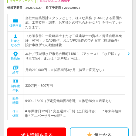
リモートワーク可
女性のおしごと掲載中
情報更新日：2026/02/27
終了予定日：
2026/08/27
当社の建築設計スタッフとして、様々な業務（CADによる図面作
成、工事監理・調査、お客様との打ち合わせなど）を行っていた
仕事内容
だきます。
〈必須条件〉一級建築士または二級建築士の資格／普通自動車免
許（AT可）／CAD操作、およびPC操作のできる方〈歓迎条件〉
対象と
設計事務所での勤務経験
なる方
本社／茨城県水戸市元吉田町1186-1 〈アクセス〉 「水戸駅」よ
り車で5分、または「水戸駅」南口…
勤務地
月給210,000円～※試用期間3か月（待遇に変更なし）
給与
330万円～800万円
初年度
年収
勤務
9:00～18:00（所定労働時間8時間）※休憩60分※残業あり
時間
# 年間休日120日 * 完全週休2日制（土日祝休み） * 年末年始休
休日
休暇
暇* アニバーサリー休暇* …
求人詳細を見る
気になる