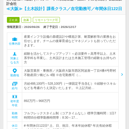
計会社
≪大阪≫【土木設計】課長クラス／在宅勤務可／年間休日122日
正社員
急募
リモートワーク可
情報更新日：2026/06/26
終了予定日：
2026/12/17
産業インフラ設備の基礎設計や構造計算、耐震解析等の業務をお
任せします。チームの後輩育成などマネジメントも担っていただ
仕事内容
きます。
経験を活かしてステップアップ！＜必須要件＞高専卒以上、土木
系学科を卒業し、土木設計または土木施工管理の経験をお持ちの
対象と
方
なる方
大阪営業所・事務所／大阪府大阪市西区阿波座一丁目4番4号野村
不動産四ツ橋ビル 4階 ※在宅勤務可（…
勤務地
月給488,100円～528,100円（一律固定手当含む）※経験やスキル
などを考慮のうえ決定いたします。 ※上記月給…
給与
892万円～968万円
初年度
年収
フルフレックスタイム制（コアタイムなし）標準労働時間：1日7
勤務
時間
時間55分標準勤務時間帯：8:30～17…
# 年間休日122日* 土、日、祝日、年末年始休暇* 年次有給休暇
休日