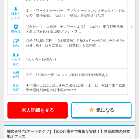
ネットワークやサーバー、アプリケーションシステムなどいずれ
対象と
かの『要件定義』『設計』『構築』を経験された方
なる方
【自社オフィス勤務！テレワークあり】 《本社》 東京都千代田
区富士見2-10-2 飯田橋グラン・ブ…
勤務地
月給 271,834万円～【標準賞与】月給2ヵ月分×年2回（合計年4か
月分：6月、12月に支給）【残業代】月20時間…
給与
430万円～1200万円
初年度
年収
勤務
9:00～17:30※一部フレックス勤務や時短勤務制度あり
時間
★年間休日120日以上★完全週休2日制（土・日）祝日年末年始慶
休日
休暇
弔休暇特別休暇有給休暇Annivers…
求人詳細を見る
気になる
株式会社YSアーキテクツ | 【官公庁案件で豊富な実績！】博多駅前の好立
地オフィス