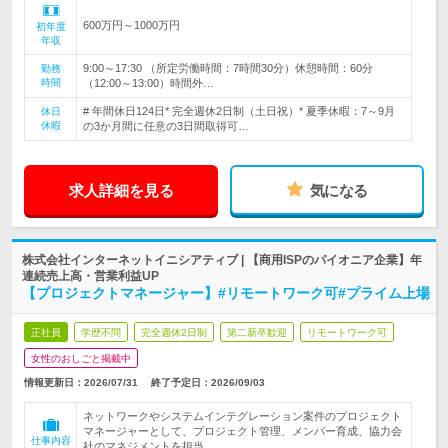
600万円～1000万円
初年度
年収
9:00～17:30 （所定労働時間：7時間30分）休憩時間：60分
勤務
時間
（12:00～13:00）時間外…
# 年間休日124日* 完全週休2日制（土日祝）* 夏季休暇：7～9月
休日
休暇
の3か月間に任意の3日間取得可…
求人詳細を見る
気になる
株式会社インターネットイニシアティブ | 【商用ISPのパイオニア企業】年
連続売上高・営業利益UP
【プロジェクトマネージャー】#リモートワーク可#プライム上場
正社員
学歴不問
完全週休2日制
第二新卒歓迎
リモートワーク可
女性のおしごと掲載中
情報更新日：2026/07/31
終了予定日：
2026/09/03
ネットワークやシステムインテグレーション案件のプロジェクト
マネージャーとして、プロジェクト管理、メンバー育成、協力会
仕事内容
社のマネジメントを担当