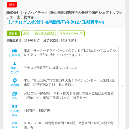
新着
株式会社シキノハイテック | 静止画圧縮処理IPの分野で国内シェアトップク
ラス｜土日祝休み
【アナログLSI設計】在宅勤務可/年休127日/離職率4％
正社員
急募
完全週休2日制
リモートワーク可
情報更新日：2026/06/17
終了予定日：
2026/12/03
電源・モータードライバーなどのアナログ回路設計やマニュアル
レイアウト設計に携わっていただきます。
仕事内容
アナログ回路設計の経験をお持ちの方
対象と
なる方
本社／富山県魚津市吉島829 大阪デザインセンター／大阪府大阪
市淀川区西宮原2-7-38 新大阪西…
勤務地
月給:23万円※経験・年齢・能力を考慮して提示金額以上の支給
も可能です。※試用期間：3ヵ月（待遇同一）
給与
450万円～650万円
初年度
年収
8:30～17:30 （所定労働時間：8時間）休憩時間：60分時間外労
勤務
時間
働：有