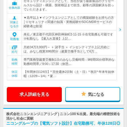
セキュリティエンジニアとして、当社が扱う最新製品のプリセー
ルスから設計・構築、技術検証まで担当。顧客の課題解決を担っ
仕事内容
ていただきます。
▼高卒以上▼インフラエンジニアとしての構築経験をお持ちの方
│☆セキュリティ関連の知識・実務経験やSOC/MDRサービスの
対象と
経験者は歓迎
なる方
本社／東京都千代田区神田神保町2-11-15 ※在宅勤務も可能です
※転勤なし 【雇入れ直後】上記…
勤務地
月給34万3,000円～ ＋ 諸手当 ＋ インセンティブ※上記月給に
は、みなし残業30時間分（裁量労働手当として6万…
給与
専門業務型裁量労働制1日のみなし労働時間：9時間00分標準的な
勤務
時間
勤務時間帯／9:00～17:30（休憩…
【年間休日124日】* 完全週休2日制（土・日）* 祝日* 年末年始休
休日
休暇
暇（12/29～1/4）* 夏…
求人詳細を見る
気になる
株式会社ニコンエンジニアリング | ニコン100％出資。最先端の精密技術を
活かし社会に貢献
ニコングループの【電気ソフト設計】在宅勤務可、年休128日◎