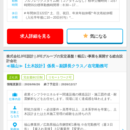
フルフレックスタイム制（コアタイムなし）標準労働時間：1日7
勤務
時間
時間55分標準勤務時間帯：8:30～17…
# 年間休日122日* 土、日、祝日、年末年始休暇* 年次有給休暇
休日
休暇
（入社半年後に10～20日付与）*…
求人詳細を見る
気になる
株式会社JFE設計 | JFEグループの安定基盤！幅広い事業を展開する総合設
計会社
≪福山≫【土木設計】係長～副課長クラス／在宅勤務可
正社員
完全週休2日制
リモートワーク可
情報更新日：2026/06/26
終了予定日：
2026/12/17
産業インフラやエネルギー関連設備の構造設計・施工図作成・耐
震解析などをお任せします。現場に近く達成感を味わえます。
仕事内容
即戦力採用！＜必須要件＞高専卒以上、土木系学科を卒業し、土
対象と
木設計または土木施工管理の経験をお持ちの方
なる方
福山事業所／広島県福山市鋼管町1番地 ※在宅勤務可（週３日
迄） 【雇入れ直後】上記事業所 【変更の…
勤務地