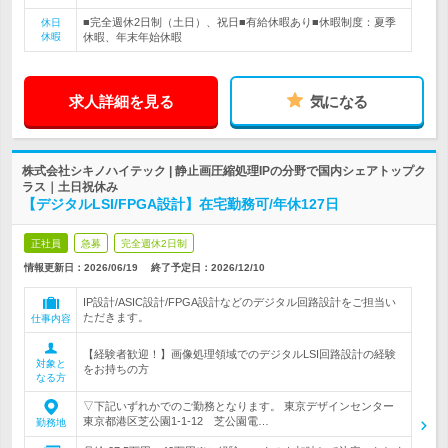
■完全週休2日制（土日）、祝日■有給休暇あり■休暇制度：夏季
休日
休暇
休暇、年末年始休暇
求人詳細を見る
気になる
株式会社シキノハイテック | 静止画圧縮処理IPの分野で国内シェアトップク
ラス｜土日祝休み
【デジタルLSI/FPGA設計】在宅勤務可/年休127日
正社員
急募
完全週休2日制
情報更新日：2026/06/19
終了予定日：
2026/12/10
IP設計/ASIC設計/FPGA設計などのデジタル回路設計をご担当い
ただきます。
仕事内容
【経験者歓迎！】画像処理領域でのデジタルLSI回路設計の経験
対象と
をお持ちの方
なる方
▽下記いずれかでのご勤務となります。 東京デザインセンター
東京都港区芝公園1-1-12 芝公園電…
勤務地