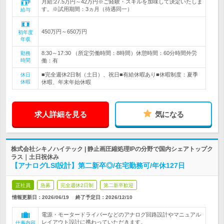
月給:27.5万円～42万円※ご経験・スキルを加味して決定いたしま
す。※試用期間：3ヵ月（待遇同一）
給与
450万円～650万円
初年度
年収
8:30～17:30 （所定労働時間：8時間）休憩時間：60分時間外労
勤務
時間
働：有
■完全週休2日制（土日）、祝日■有給休暇あり■休暇制度：夏季
休日
休暇
休暇、年末年始休暇
求人詳細を見る
気になる
株式会社シキノハイテック | 静止画圧縮処理IPの分野で国内シェアトップク
ラス｜土日祝休み
【アナログLSI設計】第二新卒◎/在宅勤務可/年休127日
正社員
急募
完全週休2日制
第二新卒歓迎
情報更新日：2026/06/19
終了予定日：
2026/12/10
電源・モータードライバーなどのアナログ回路設計やマニュアル
レイアウト設計に携わっていただきます。
仕事内容