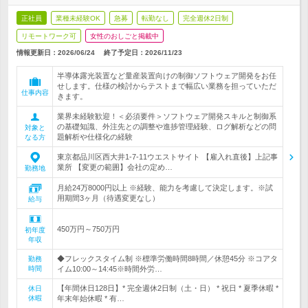
正社員
業種未経験OK
急募
転勤なし
完全週休2日制
リモートワーク可
女性のおしごと掲載中
情報更新日：2026/06/24
終了予定日：
2026/11/23
半導体露光装置など量産装置向けの制御ソフトウェア開発をお任
せします。仕様の検討からテストまで幅広い業務を担っていただ
仕事内容
きます。
業界未経験歓迎！＜必須要件＞ソフトウェア開発スキルと制御系
の基礎知識、外注先との調整や進捗管理経験、ログ解析などの問
対象と
題解析や仕様化の経験
なる方
東京都品川区西大井1-7-11ウエストサイト 【雇入れ直後】上記事
業所 【変更の範囲】会社の定め…
勤務地
月給24万8000円以上 ※経験、能力を考慮して決定します。※試
用期間3ヶ月（待遇変更なし）
給与
450万円～750万円
初年度
年収
◆フレックスタイム制 ※標準労働時間8時間／休憩45分 ※コアタ
勤務
時間
イム10:00～14:45※時間外労…
【年間休日128日】* 完全週休2日制（土・日） * 祝日 * 夏季休暇 *
休日
休暇
年末年始休暇 * 有…