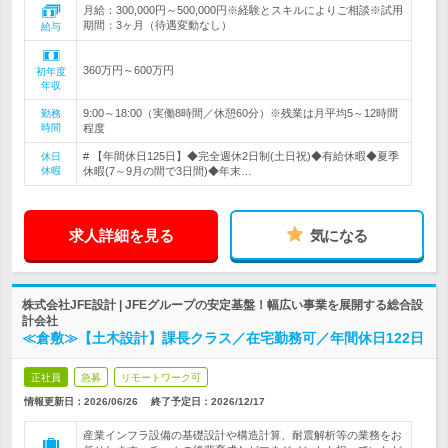
月給：300,000円～500,000円※経験とスキルによりご相談※試用
期間：3ヶ月（待遇変動なし）
給与
360万円～600万円
初年度
年収
9:00～18:00（実働8時間／休憩60分）※残業は月平均5～12時間
勤務
時間
程度
# 【年間休日125日】◆完全週休2日制(土日祝)◆有給休暇◆夏季
休日
休暇
休暇(7～9月の間で3日間)◆年末…
求人詳細を見る
気になる
株式会社JFE設計 | JFEグループの安定基盤！幅広い事業を展開する総合設
計会社
≪倉敷≫【土木設計】課長クラス／在宅勤務可／年間休日122日
正社員
急募
リモートワーク可
情報更新日：2026/06/26
終了予定日：
2026/12/17
産業インフラ設備の基礎設計や構造計算、耐震解析等の業務をお