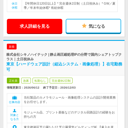
【年間休日120日以上】* 完全週休2日制（土日祝休み）* GW／夏
休日
休暇
季／年末年始休暇* 有給休暇
求人詳細を見る
気になる
新着
株式会社シキノハイテック | 静止画圧縮処理IPの分野で国内シェアトップク
ラス｜土日祝休み
東京【ハードウェア設計（組込システム・画像処理）】在宅勤務
可
正社員
急募
転勤なし
完全週休2日制
情報更新日：2026/06/12
終了予定日：
2026/12/03
当社製品のカメラモジュール・画像処理システムの設計/開発業務
をお任せします。
仕事内容
モジュール品、プリント基板などのデジタル回路設計の経験をお
対象と
持ちの方
なる方
東京都港区芝公園1-1-12 芝公園電気ビルディング9F 【雇入れ直