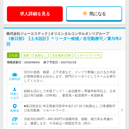
求人詳細を見る
気になる
株式会社ジェーエステック | オリエンタルコンサルタンツグループ
《春日部》【土木設計】＊リーダー候補／在宅勤務可／賞与年2
回
正社員
急募
転勤なし
完全週休2日制
リモートワーク可
情報更新日：2026/08/04
終了予定日：
2027/01/18
河川や道路、橋梁、上下水道など、インフラ整備における土木設
計業務全般をお任せします。部門のリーダーとしてチームを牽引
仕事内容
してください。
経験を活かして年収アップ！＜必須要件＞専修学校卒以上、土木
対象と
設計等の経験（10年程）、要普免＜歓迎要件＞有資格者
なる方
■春日部支社 埼玉県春日部市中央2-17-18 ◎転勤なし ◎車通勤可
◎在宅勤務・リモートワーク…
勤務地
月給320,000円～845,000円※前職年収、経験、能力等を考慮の
上、優遇します。※月給は一律固定手当（85,0…
給与