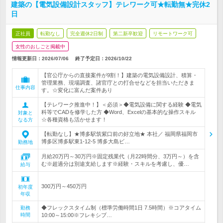
建築の【電気設備設計スタッフ】テレワーク可★転勤無★完休2
日
正社員
転勤なし
完全週休2日制
第二新卒歓迎
リモートワーク可
女性のおしごと掲載中
情報更新日：2026/07/06
終了予定日：
2026/10/22
【官公庁からの直接案件が9割！】建築の電気設備設計、積算・
管理業務、現場調査、諸官庁との打合せなどを担当いただきま
仕事内容
す。☆変化に富んだ案件あり
【テレワーク推進中！】＜必須＞◆電気設備に関する経験 ◆電気
科等でCADを修学した方 ◆Word、Excelの基本的な操作スキル
対象と
☆各種資格も活かせます！
なる方
【転勤なし】★博多駅筑紫口前の好立地★ 本社／ 福岡県福岡市
博多区博多駅東1-12-5 博多大島ビ…
勤務地
月給20万円～30万円※固定残業代（月22時間分、3万円～）を含
む※超過分は別途支給します※経験・スキルを考慮し、優…
給与
300万円～450万円
初年度
年収
◆フレックスタイム制（標準労働時間1日 7.5時間）※コアタイム
勤務
時間
10:00～15:00※フレキシブ…