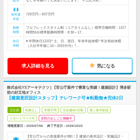
などを考慮のうえ決定いたします。 ※上記月給…
給与
729万円～837万円
初年度
年収
フルフレックスタイム制（コアタイムなし）標準労働時間：1日7
勤務
時間
時間55分標準勤務時間帯：8:30～17…
# 年間休日122日* 土、日、祝日、年末年始休暇* 年次有給休暇
休日
休暇
（入社半年後に10～20日付与）*…
求人詳細を見る
気になる
株式会社YSアーキテクツ | 【官公庁案件で豊富な実績！建築設計】博多駅
前の好立地オフィス
【建築意匠設計スタッフ】テレワーク可★転勤無★完休2日
正社員
転勤なし
学歴不問
完全週休2日制
第二新卒歓迎
リモートワーク可
女性のおしごと掲載中
情報更新日：2026/07/06
終了予定日：
2026/10/22
【官公庁からの直接案件が9割！】建築の基本設計・実施設計・