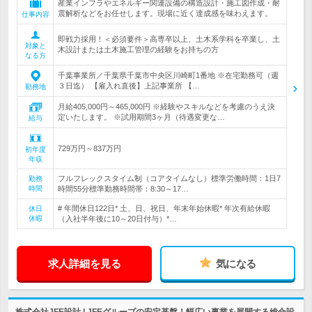
産業インフラやエネルギー関連設備の構造設計・施工図作成・耐
震解析などをお任せします。現場に近く達成感を味わえます。
仕事内容
即戦力採用！＜必須要件＞高専卒以上、土木系学科を卒業し、土
対象と
木設計または土木施工管理の経験をお持ちの方
なる方
千葉事業所／千葉県千葉市中央区川崎町1番地 ※在宅勤務可（週
３日迄） 【雇入れ直後】上記事業所 【…
勤務地
月給405,000円～465,000円 ※経験やスキルなどを考慮のうえ決
定いたします。 ※試用期間3ヶ月（待遇変更な…
給与
729万円～837万円
初年度
年収
フルフレックスタイム制（コアタイムなし）標準労働時間：1日7
勤務
時間
時間55分標準勤務時間帯：8:30～17…
# 年間休日122日* 土、日、祝日、年末年始休暇* 年次有給休暇
休日
休暇
（入社半年後に10～20日付与）*…
求人詳細を見る
気になる