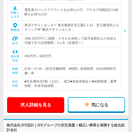
電気系のバックグラウンドをお持ちの方、アナログ回路設計の経
対象と
験をお持ちの方
なる方
東京デザインセンター 東京都港区芝公園1-1-12 芝公園電気ビル
ディング9F 横浜デザインセンタ…
勤務地
月給:23万円※ご経験・スキルを加味して提示金額以上の支給も
可能です※試用期間：3ヵ月（待遇同一）
給与
450万円～650万円
初年度
年収
8:30～17:30 （所定労働時間：8時間）休憩時間：60分時間外労
勤務
時間
働：有
■完全週休2日制（土日）、祝日■有給休暇あり■休暇制度：夏季
休日
休暇
休暇、年末年始休暇
求人詳細を見る
気になる
株式会社JFE設計 | JFEグループの安定基盤！幅広い事業を展開する総合設
計会社