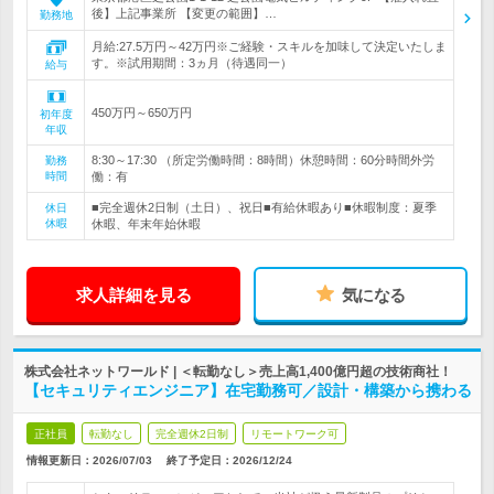
後】上記事業所 【変更の範囲】…
勤務地
月給:27.5万円～42万円※ご経験・スキルを加味して決定いたしま
す。※試用期間：3ヵ月（待遇同一）
給与
450万円～650万円
初年度
年収
8:30～17:30 （所定労働時間：8時間）休憩時間：60分時間外労
勤務
時間
働：有
■完全週休2日制（土日）、祝日■有給休暇あり■休暇制度：夏季
休日
休暇
休暇、年末年始休暇
求人詳細を見る
気になる
株式会社ネットワールド | ＜転勤なし＞売上高1,400億円超の技術商社！
【セキュリティエンジニア】在宅勤務可／設計・構築から携わる
正社員
転勤なし
完全週休2日制
リモートワーク可
情報更新日：2026/07/03
終了予定日：
2026/12/24