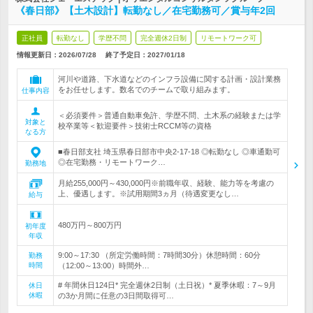
《春日部》【土木設計】転勤なし／在宅勤務可／賞与年2回
正社員
転勤なし
学歴不問
完全週休2日制
リモートワーク可
情報更新日：2026/07/28
終了予定日：
2027/01/18
河川や道路、下水道などのインフラ設備に関する計画・設計業務
をお任せします。数名でのチームで取り組みます。
仕事内容
＜必須要件＞普通自動車免許、学歴不問、土木系の経験または学
対象と
校卒業等＜歓迎要件＞技術士RCCM等の資格
なる方
■春日部支社 埼玉県春日部市中央2-17-18 ◎転勤なし ◎車通勤可
◎在宅勤務・リモートワーク…
勤務地
月給255,000円～430,000円※前職年収、経験、能力等を考慮の
上、優遇します。※試用期間3ヵ月（待遇変更なし…
給与
480万円～800万円
初年度
年収
9:00～17:30 （所定労働時間：7時間30分）休憩時間：60分
勤務
時間
（12:00～13:00）時間外…
# 年間休日124日* 完全週休2日制（土日祝）* 夏季休暇：7～9月
休日
休暇
の3か月間に任意の3日間取得可…