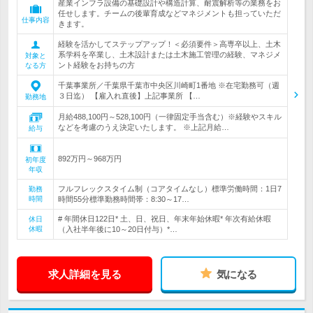
産業インフラ設備の基礎設計や構造計算、耐震解析等の業務をお
任せします。チームの後輩育成などマネジメントも担っていただ
仕事内容
きます。
経験を活かしてステップアップ！＜必須要件＞高専卒以上、土木
系学科を卒業し、土木設計または土木施工管理の経験、マネジメ
対象と
ント経験をお持ちの方
なる方
千葉事業所／千葉県千葉市中央区川崎町1番地 ※在宅勤務可（週
３日迄） 【雇入れ直後】上記事業所 【…
勤務地
月給488,100円～528,100円（一律固定手当含む）※経験やスキル
などを考慮のうえ決定いたします。 ※上記月給…
給与
892万円～968万円
初年度
年収
フルフレックスタイム制（コアタイムなし）標準労働時間：1日7
勤務
時間
時間55分標準勤務時間帯：8:30～17…
# 年間休日122日* 土、日、祝日、年末年始休暇* 年次有給休暇
休日
休暇
（入社半年後に10～20日付与）*…
求人詳細を見る
気になる