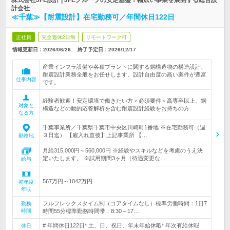
株式会社JFE設計 | JFEグループの安定基盤！幅広い事業を展開する総合設
計会社
≪千葉≫【耐震設計】在宅勤務可／年間休日122日
正社員
完全週休2日制
リモートワーク可
情報更新日：2026/06/26
終了予定日：
2026/12/17
産業インフラ設備や各種プラントに関する鋼構造物の構造設計、
耐震設計業務全般をお任せします。設計自由度の高い案件が豊富
仕事内容
です。
経験者歓迎！安定環境で働きたい方＜必須要件＞高専卒以上、鋼
対象と
構造などの動的応答解析を含む耐震設計経験をお持ちの方
なる方
千葉事業所／千葉県千葉市中央区川崎町1番地 ※在宅勤務可（週
３日迄） 【雇入れ直後】上記事業所 【…
勤務地
月給315,000円～560,000円 ※経験やスキルなどを考慮のうえ決
定いたします。 ※試用期間3ヶ月（待遇変更な…
給与
567万円～1042万円
初年度
年収
フルフレックスタイム制（コアタイムなし）標準労働時間：1日7
勤務
時間
時間55分標準勤務時間帯：8:30～17…
# 年間休日122日* 土、日、祝日、年末年始休暇* 年次有給休暇
休日