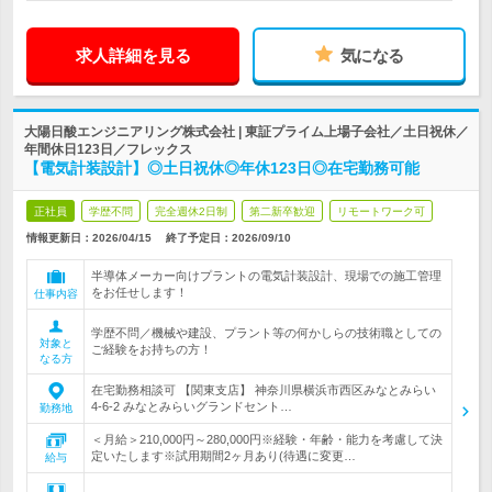
求人詳細を見る
気になる
大陽日酸エンジニアリング株式会社 | 東証プライム上場子会社／土日祝休／
年間休日123日／フレックス
【電気計装設計】◎土日祝休◎年休123日◎在宅勤務可能
正社員
学歴不問
完全週休2日制
第二新卒歓迎
リモートワーク可
情報更新日：2026/04/15
終了予定日：
2026/09/10
半導体メーカー向けプラントの電気計装設計、現場での施工管理
をお任せします！
仕事内容
学歴不問／機械や建設、プラント等の何かしらの技術職としての
対象と
ご経験をお持ちの方！
なる方
在宅勤務相談可 【関東支店】 神奈川県横浜市西区みなとみらい
4-6-2 みなとみらいグランドセント…
勤務地
＜月給＞210,000円～280,000円※経験・年齢・能力を考慮して決
定いたします※試用期間2ヶ月あり(待遇に変更…
給与