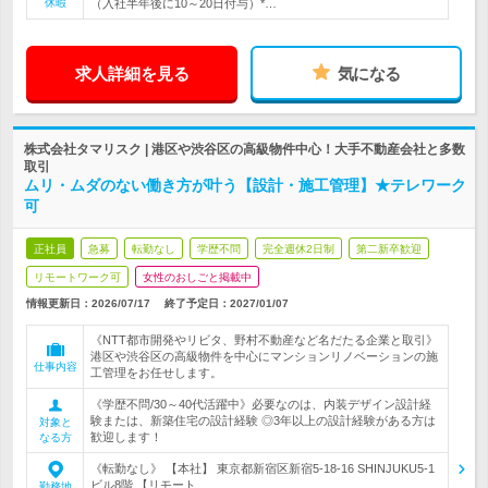
休暇
（入社半年後に10～20日付与）*…
求人詳細を見る
気になる
株式会社タマリスク | 港区や渋谷区の高級物件中心！大手不動産会社と多数
取引
ムリ・ムダのない働き方が叶う【設計・施工管理】★テレワーク
可
正社員
急募
転勤なし
学歴不問
完全週休2日制
第二新卒歓迎
リモートワーク可
女性のおしごと掲載中
情報更新日：2026/07/17
終了予定日：
2027/01/07
《NTT都市開発やリビタ、野村不動産など名だたる企業と取引》
港区や渋谷区の高級物件を中心にマンションリノベーションの施
仕事内容
工管理をお任せします。
《学歴不問/30～40代活躍中》必要なのは、内装デザイン設計経
験または、新築住宅の設計経験 ◎3年以上の設計経験がある方は
対象と
歓迎します！
なる方
《転勤なし》 【本社】 東京都新宿区新宿5-18-16 SHINJUKU5-1
ビル8階 【リモート…
勤務地