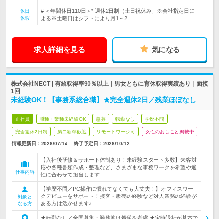
# ＜年間休日110日＞* 週休2日制（土日祝休み）※会社指定日に
休日
休暇
よる※土曜日はシフトにより月1～2…
求人詳細を見る
気になる
株式会社NECT | 有給取得率90％以上｜男女ともに育休取得実績あり｜面接
1回
未経験OK！【事務系総合職】★完全週休2日／残業ほぼなし
正社員
職種・業種未経験OK
急募
転勤なし
学歴不問
完全週休2日制
第二新卒歓迎
リモートワーク可
女性のおしごと掲載中
情報更新日：2026/07/14
終了予定日：
2026/10/12
【入社後研修＆サポート体制あり！未経験スタート多数】来客対
応や各種書類作成・整理など、さまざまな事務ワークを希望や適
仕事内容
性に合わせて担当します
【学歴不問／PC操作に慣れてなくても大丈夫！】オフィスワー
クデビューをサポート！接客・販売の経験など対人業務の経験が
対象と
ある方は活かせます♪
なる方
★転勤なし／全国募集・勤務地は希望を考慮 ★定時退社が基本で