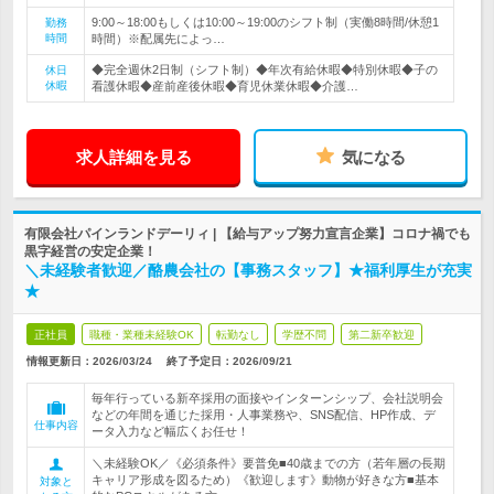
9:00～18:00もしくは10:00～19:00のシフト制（実働8時間/休憩1
勤務
時間
時間）※配属先によっ…
◆完全週休2日制（シフト制）◆年次有給休暇◆特別休暇◆子の
休日
休暇
看護休暇◆産前産後休暇◆育児休業休暇◆介護…
求人詳細を見る
気になる
有限会社パインランドデーリィ | 【給与アップ努力宣言企業】コロナ禍でも
黒字経営の安定企業！
＼未経験者歓迎／酪農会社の【事務スタッフ】★福利厚生が充実
★
正社員
職種・業種未経験OK
転勤なし
学歴不問
第二新卒歓迎
情報更新日：2026/03/24
終了予定日：
2026/09/21
毎年行っている新卒採用の面接やインターンシップ、会社説明会
などの年間を通じた採用・人事業務や、SNS配信、HP作成、デ
仕事内容
ータ入力など幅広くお任せ！
＼未経験OK／《必須条件》要普免■40歳までの方（若年層の長期
キャリア形成を図るため）《歓迎します》動物が好きな方■基本
対象と