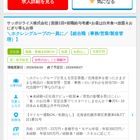
求人詳細を見る
気になる
サッポロライス株式会社 | 面接1回×前職給与考慮×お昼は白米食べ放題＆お
にぎり等もお得
＼ホクレングループの一員に／【総合職（事務/営業/製造管
理）】
正社員
職種・業種未経験OK
急募
転勤なし
学歴不問
第二新卒歓迎
女性のおしごと掲載中
情報更新日：2026/06/26
終了予定日：
2026/08/27
＼ホクレングループが支える安定基盤／北海道米を使ったさまざ
まな商品の＜製造管理・営業・事務＞のいずれかを担当*20～30
仕事内容
代活躍中*丁寧なOJTあり
＼★未経験×正社員デビュー歓迎★／景気の影響を受けにくい
「食」のお仕事！安定企業でリスタートしませんか？◆月9～10
対象と
日休み＆残業は月平均10h内
なる方
【マイカー通勤OK／転勤なし】 北海道札幌市東区東雁来6条3丁
目1番31号
勤務地
月給：19万円～23万円＋各種手当＊モデル年収：年収300万円／
未経験、年収320万円／経験者＊経験・スキルに応じて…
給与