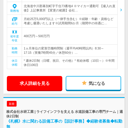
北海道中川郡幕別町字千住73番地4 ※マイカー通勤可 【雇入れ直
後】上記事業所 【変更の範囲】会社…
勤務地
月給25万5,000円以上（一律手当含む）※経験・年齢・資格など
考慮し優遇いたします※試用期間6か月（期間中の待遇に…
給与
400万円～500万円
初年度
年収
1ヵ月単位の変形労働時間制（週平均40時間以内）8:30～
勤務
時間
17:15（実働7時間45分／休憩60分）…
* 週休2日制（日曜、祝日、その他）* 有給休暇（10日～）※年間
休日
休暇
休日106日
求人詳細を見る
気になる
新着
株式会社水研工業 | ライフインフラを支える 水道設備工事の専門チーム｜週
休2日制
《札幌》水に関わる設備工事の【設計事務】◆経験者募集◆転勤
無