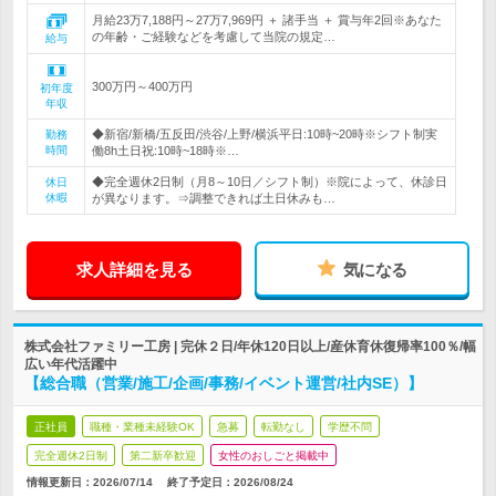
月給23万7,188円～27万7,969円 ＋ 諸手当 ＋ 賞与年2回※あなた
の年齢・ご経験などを考慮して当院の規定…
給与
300万円～400万円
初年度
年収
◆新宿/新橋/五反田/渋谷/上野/横浜平日:10時~20時※シフト制実
勤務
時間
働8h土日祝:10時~18時※…
◆完全週休2日制（月8～10日／シフト制）※院によって、休診日
休日
休暇
が異なります。⇒調整できれば土日休みも…
求人詳細を見る
気になる
株式会社ファミリー工房 | 完休２日/年休120日以上/産休育休復帰率100％/幅
広い年代活躍中
【総合職（営業/施工/企画/事務/イベント運営/社内SE）】
正社員
職種・業種未経験OK
急募
転勤なし
学歴不問
完全週休2日制
第二新卒歓迎
女性のおしごと掲載中
情報更新日：2026/07/14
終了予定日：
2026/08/24