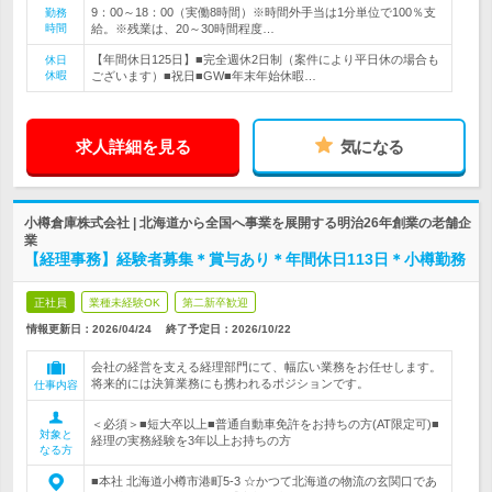
9：00～18：00（実働8時間）※時間外手当は1分単位で100％支
勤務
時間
給。※残業は、20～30時間程度…
【年間休日125日】■完全週休2日制（案件により平日休の場合も
休日
休暇
ございます）■祝日■GW■年末年始休暇…
求人詳細を見る
気になる
小樽倉庫株式会社 | 北海道から全国へ事業を展開する明治26年創業の老舗企
業
【経理事務】経験者募集＊賞与あり＊年間休日113日＊小樽勤務
正社員
業種未経験OK
第二新卒歓迎
情報更新日：2026/04/24
終了予定日：
2026/10/22
会社の経営を支える経理部門にて、幅広い業務をお任せします。
将来的には決算業務にも携われるポジションです。
仕事内容
＜必須＞■短大卒以上■普通自動車免許をお持ちの方(AT限定可)■
対象と
経理の実務経験を3年以上お持ちの方
なる方
■本社 北海道小樽市港町5-3 ☆かつて北海道の物流の玄関口であ