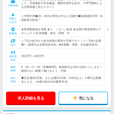
して、写真撮影や安全確認、書類作成等を担当。※専門講師によ
仕事内容
る充実研修で安心スタート
☆学歴不問◆20～30代の男性が中心に活躍中◆転職回数不問！未
対象と
経験者大歓迎！
なる方
★希望勤務地を考慮 ★Ｕ・Ｉターン歓迎 ★全国47都道府県のプ
ロジェクト先(首都圏・東北・関西・中…
勤務地
☆下記の給与から給与形態の選択が可能です☆＜１＞月給+交通
費+（残業代は全額別途支給）■首都圏・関東・北信越月給30…
給与
350万円～500万円
初年度
年収
8：00～17：00（実働8時間）★残業代は100％支給いたします！
勤務
時間
無理のない範囲で働けるよう、労務…
◆完全週休2日制、または週休2日制（月8日以上）※曜日は勤務
休日
休暇
先による。<休暇>祝日/GW/夏季/年末…
求人詳細を見る
気になる