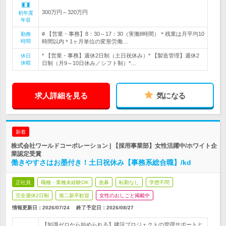
300万円～320万円
初年度
年収
# 【営業・事務】8：30～17：30（実働8時間）＊残業は月平均10
勤務
時間
時間以内＊1ヶ月単位の変形労働…
* 【営業・事務】週休2日制（土日祝休み）* 【製造管理】週休2
休日
休暇
日制（月9～10日休み／シフト制）*…
求人詳細を見る
気になる
新着
株式会社ワールドコーポレーション | 【採用事業部】女性活躍中/ホワイト企
業認定受賞
働きやすさはお墨付き！土日祝休み【事務系総合職】/kd
正社員
職種・業種未経験OK
急募
転勤なし
学歴不問
完全週休2日制
第二新卒歓迎
女性のおしごと掲載中
情報更新日：2026/07/24
終了予定日：
2026/08/27
【知識ゼロから始められる】建設プロジェクトの管理サポートと