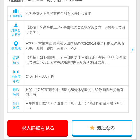
情報更新日：2026/06/24
終了予定日：
2026/10/08
会社を支える事務業務全般をお任せします。
仕事内容
【必須】＼高卒以上／■ 事務職のご経験がある方、お待ちしてお
対象と
ります！
なる方
■本社・営業本部 東京都大田区鵜の木3-20-14 ※当社拠点のある
札幌・旭川・静岡・関西へ、本人…
勤務地
【月給】218,000円～ ＋ 一律固定手当※経験・年齢・能力を考慮
して決定いたします※試用期間6ヶ月あり(待遇に変…
給与
240万円～380万円
初年度
年収
9:00～17:30実働時間：7時間30分休憩時間：60分 時間外労働有
勤務
時間
無：有
# 年間休日数110日* 週休二日制（土日）* 祝日* 有給休暇（10日
休日
休暇
～）
求人詳細を見る
気になる