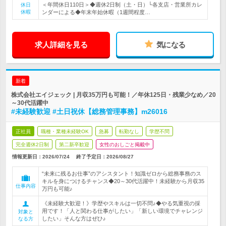
＜年間休日110日＞◆週休2日制（土・日）└各支店・営業所カレ
休日
休暇
ンダーによる◆年末年始休暇（1週間程度…
求人詳細を見る
気になる
新着
株式会社エイジェック | 月収35万円も可能！／年休125日・残業少なめ／20
～30代活躍中
#未経験歓迎 #土日祝休【総務管理事務】m26016
正社員
職種・業種未経験OK
急募
転勤なし
学歴不問
完全週休2日制
第二新卒歓迎
女性のおしごと掲載中
情報更新日：2026/07/24
終了予定日：
2026/08/27
“未来に残るお仕事”のアシスタント！知識ゼロから総務事務のス
キルを身につけるチャンス◆20～30代活躍中！未経験から月収35
仕事内容
万円も可能♪
《未経験大歓迎！》学歴やスキルは一切不問♪◆やる気重視の採
用です！「人と関わる仕事がしたい」「新しい環境でチャレンジ
対象と
したい」そんな方はぜひ♪
なる方