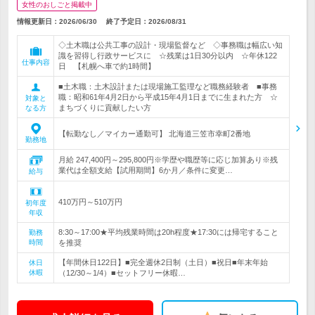
女性のおしごと掲載中
情報更新日：2026/06/30
終了予定日：
2026/08/31
◇土木職は公共工事の設計・現場監督など ◇事務職は幅広い知
識を習得し行政サービスに ☆残業は1日30分以内 ☆年休122
仕事内容
日 【札幌へ車で約1時間】
■土木職：土木設計または現場施工監理など職務経験者 ■事務
職：昭和61年4月2日から平成15年4月1日までに生まれた方 ☆
対象と
まちづくりに貢献したい方
なる方
【転勤なし／マイカー通勤可】 北海道三笠市幸町2番地
勤務地
月給 247,400円～295,800円※学歴や職歴等に応じ加算あり※残
業代は全額支給【試用期間】6か月／条件に変更…
給与
410万円～510万円
初年度
年収
8:30～17:00★平均残業時間は20h程度★17:30には帰宅すること
勤務
時間
を推奨
【年間休日122日】■完全週休2日制（土日）■祝日■年末年始
休日
休暇
（12/30～1/4）■セットフリー休暇…