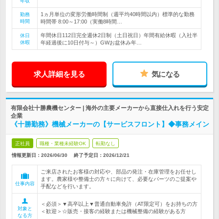
年収
1ヵ月単位の変形労働時間制（週平均40時間以内）標準的な勤務
勤務
時間
時間帯 8:00～17:00（実働8時間…
年間休日112日完全週休2日制（土日祝日）年間有給休暇（入社半
休日
休暇
年経過後に10日付与～）GWお盆休み年…
求人詳細を見る
気になる
有限会社十勝農機センター | 海外の主要メーカーから直接仕入れを行う安定
企業
《十勝勤務》機械メーカーの【サービスフロント】◆事務メイン
正社員
職種・業種未経験OK
転勤なし
情報更新日：2026/06/30
終了予定日：
2026/12/21
ご来店されたお客様の対応や、部品の発注・在庫管理をお任せし
ます。農家様や整備士の方々に向けて、必要なパーツのご提案や
仕事内容
手配などを行います。
＜必須＞▼高卒以上▼普通自動車免許（AT限定可）をお持ちの方
対象と
＜歓迎＞☆販売・接客の経験または機械整備の経験がある方
なる方