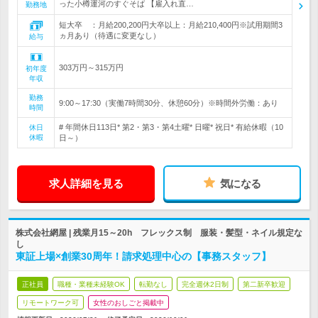
った小樽運河のすぐそば 【雇入れ直…
勤務地
短大卒 ：月給200,200円大卒以上：月給210,400円※試用期間3
ヵ月あり（待遇に変更なし）
給与
303万円～315万円
初年度
年収
勤務
9:00～17:30（実働7時間30分、休憩60分）※時間外労働：あり
時間
# 年間休日113日* 第2・第3・第4土曜* 日曜* 祝日* 有給休暇（10
休日
休暇
日～）
求人詳細を見る
気になる
株式会社網屋 | 残業月15～20h フレックス制 服装・髪型・ネイル規定な
し
東証上場×創業30周年！請求処理中心の【事務スタッフ】
正社員
職種・業種未経験OK
転勤なし
完全週休2日制
第二新卒歓迎
リモートワーク可
女性のおしごと掲載中