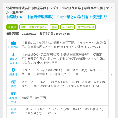
北港運輸株式会社 | 物流業界トップクラスの優良企業｜福利厚生充実｜マイ
カー通勤OK
未経験OK！【物流管理事務】／大企業との取引有！安定性◎
正社員
職種・業種未経験OK
急募
学歴不問
第二新卒歓迎
情報更新日：2026/07/15
終了予定日：
2026/09/28
【日勤のみ】輸送方法の調整や車両手配、ドライバーへの輸送指
示、入出庫管理などをお任せ ※トラックの運転はしません！
仕事内容
【未経験OK・第二新卒歓迎】◎普通自動車運転免許（AT限定
可）◆安定企業で、世の中に必要な“物流”の知識やスキルが身に
対象と
つけたい方 ◆スキルも不問
なる方
【マイカー＆バイク通勤OK！】三重・愛知・滋賀・兵庫・大
阪・岡山で募集中！ 【中部センター】 三重…
勤務地
月給21万円～36万円＋諸手当＋賞与（年2回）※経験・能力を考
慮の上、当社規定により優遇いたします※試用期間あり（3…
給与
350万円～550万円
初年度
年収
8：00～17：00／8：15～17：15／8：30～17：30※勤務地によ
勤務
時間
って異なります。※豊田支…