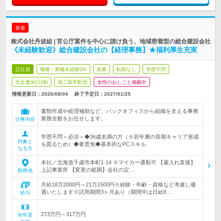
新着
株式会社丹波組 | 官公庁案件を中心に請け負う、地域密着型の総合建設会社
《未経験歓迎》総合建設会社の【経理事務】★福利厚生充実
正社員
職種・業種未経験OK
急募
転勤なし
学歴不問
完全週休2日制
第二新卒歓迎
女性のおしごと掲載中
情報更新日：2026/08/04
終了予定日：
2027/01/25
書類作成や経理補助など、バックオフィスから組織を支える事務
業務全般をお任せします。
仕事内容
学歴不問＜必須＞◆36歳未満の方（※若年層の長期キャリア形成
対象と
を図るため）◆要普免◆基本的なPCスキル
なる方
本社／北海道千歳市本町1-14 ※マイカー通勤可 【雇入れ直後】
上記事業所 【変更の範囲】会社の定…
勤務地
月給18万2000円～21万1500円※経験・年齢・資格など考慮し優
遇いたします※試用期間3ヶ月あり（期間中は日給8…
給与
273万円～317万円
初年度