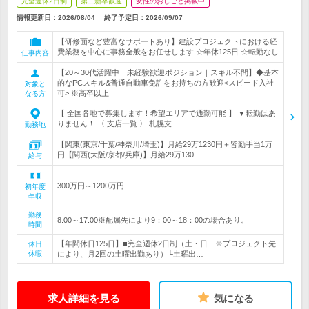
完全週休2日制
第二新卒歓迎
女性のおしごと掲載中
情報更新日：2026/08/04
終了予定日：
2026/09/07
【研修面など豊富なサポートあり】建設プロジェクトにおける経
費業務を中心に事務全般をお任せします ☆年休125日 ☆転勤なし
仕事内容
【20～30代活躍中｜未経験歓迎ポジション｜スキル不問】◆基本
的なPCスキル&普通自動車免許をお持ちの方歓迎<スピード入社
対象と
可> ※高卒以上
なる方
【 全国各地で募集します！希望エリアで通勤可能 】 ▼転勤はあ
りません！ 〈 支店一覧 〉 札幌支…
勤務地
【関東(東京/千葉/神奈川/埼玉)】月給29万1230円＋皆勤手当1万
円【関西(大阪/京都/兵庫)】月給29万130…
給与
300万円～1200万円
初年度
年収
勤務
8:00～17:00※配属先により9：00～18：00の場合あり。
時間
【年間休日125日】■完全週休2日制（土・日 ※プロジェクト先
休日
休暇
により、月2回の土曜出勤あり）└土曜出…
求人詳細を見る
気になる