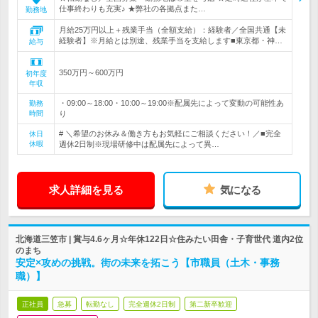
仕事終わりも充実♪ ★弊社の各拠点また…
勤務地
月給25万円以上＋残業手当（全額支給）：経験者／全国共通【未
経験者】※月給とは別途、残業手当を支給します■東京都・神…
給与
350万円～600万円
初年度
年収
・09:00～18:00・10:00～19:00※配属先によって変動の可能性あ
勤務
時間
り
# ＼希望のお休み＆働き方もお気軽にご相談ください！／■完全
休日
休暇
週休2日制※現場研修中は配属先によって異…
求人詳細を見る
気になる
北海道三笠市 | 賞与4.6ヶ月☆年休122日☆住みたい田舎・子育世代 道内2位
のまち
安定×攻めの挑戦。街の未来を拓こう【市職員（土木・事務
職）】
正社員
急募
転勤なし
完全週休2日制
第二新卒歓迎