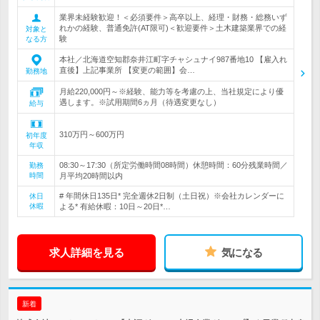
業界未経験歓迎！＜必須要件＞高卒以上、経理・財務・総務いず
れかの経験、普通免許(AT限可)＜歓迎要件＞土木建築業界での経
対象と
験
なる方
本社／北海道空知郡奈井江町字チャシュナイ987番地10 【雇入れ
直後】上記事業所 【変更の範囲】会…
勤務地
月給220,000円～※経験、能力等を考慮の上、当社規定により優
遇します。※試用期間6ヵ月（待遇変更なし）
給与
310万円～600万円
初年度
年収
08:30～17:30（所定労働時間08時間）休憩時間：60分残業時間／
勤務
時間
月平均20時間以内
# 年間休日135日* 完全週休2日制（土日祝）※会社カレンダーに
休日
休暇
よる* 有給休暇：10日～20日*…
求人詳細を見る
気になる
新着