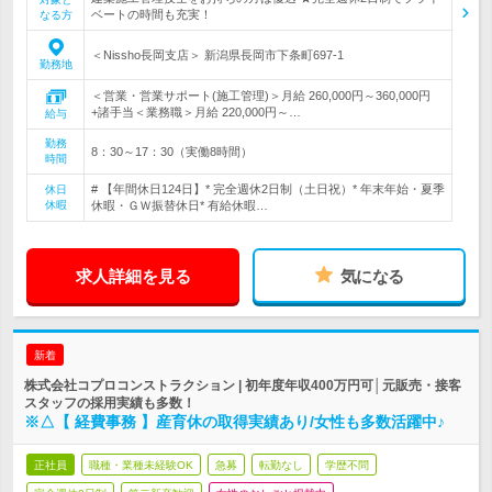
ベートの時間も充実！
なる方
＜Nissho長岡支店＞ 新潟県長岡市下条町697-1
勤務地
＜営業・営業サポート(施工管理)＞月給 260,000円～360,000円
+諸手当＜業務職＞月給 220,000円～…
給与
勤務
8：30～17：30（実働8時間）
時間
# 【年間休日124日】* 完全週休2日制（土日祝）* 年末年始・夏季
休日
休暇
休暇・ＧＷ振替休日* 有給休暇…
求人詳細を見る
気になる
新着
株式会社コプロコンストラクション | 初年度年収400万円可│元販売・接客
スタッフの採用実績も多数！
※△【 経費事務 】産育休の取得実績あり/女性も多数活躍中♪
正社員
職種・業種未経験OK
急募
転勤なし
学歴不問