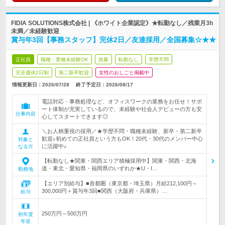
FIDIA SOLUTIONS株式会社 | 《ホワイト企業認定》★転勤なし／残業月3h
未満／未経験歓迎
賞与年3回【事務スタッフ】完休2日／友達採用／全国募集☆★★
正社員
職種・業種未経験OK
急募
転勤なし
学歴不問
完全週休2日制
第二新卒歓迎
女性のおしごと掲載中
情報更新日：2026/07/28
終了予定日：
2026/08/17
電話対応・事務処理など、オフィスワークの業務をお任せ！サポ
ート体制が充実しているので、未経験や社会人デビューの方も安
仕事内容
心してスタートできます◎
＼お人柄重視の採用／★学歴不問・職種未経験、新卒・第二新卒
歓迎♪初めての正社員という方もOK！20代・30代のメンバー中心
対象と
に活躍中♪
なる方
【転勤なし★関東・関西エリア積極採用中】関東・関西・北海
道・東北・愛知県・福岡県のいずれか★U・I…
勤務地
【エリア別給与】■首都圏（東京都・埼玉県）月給212,100円～
300,000円＋賞与年3回■関西（大阪府・兵庫県）…
給与
250万円～500万円
初年度
年収