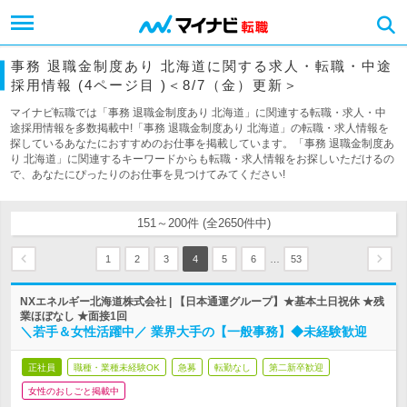
事務 退職金制度あり 北海道に関する求人・転職・中途
採用情報 (4ページ目 )＜8/7（金）更新＞
マイナビ転職では「事務 退職金制度あり 北海道」に関連する転職・求人・中
途採用情報を多数掲載中!「事務 退職金制度あり 北海道」の転職・求人情報を
探しているあなたにおすすめのお仕事を掲載しています。「事務 退職金制度あ
り 北海道」に関連するキーワードからも転職・求人情報をお探しいただけるの
で、あなたにぴったりのお仕事を見つけてみてください!
151～200件 (全2650件中)
…
1
2
3
4
5
6
53
NXエネルギー北海道株式会社 | 【日本通運グループ】★基本土日祝休 ★残
業ほぼなし ★面接1回
＼若手＆女性活躍中／ 業界大手の【一般事務】◆未経験歓迎
正社員
職種・業種未経験OK
急募
転勤なし
第二新卒歓迎
女性のおしごと掲載中