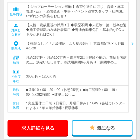
【 ジョブローテーション可能 】希望や適性に応じ、営業・施工
管理・設計・経営企画・事務・イベント運営スタッフ・社内SE、
仕事内容
いずれかの業務をお任せ！
【人柄・意欲重視の採用！】◆学歴不問 ◆未経験・第二新卒歓迎
◆施工管理職のみ経験者採用 ◆普通自動車免許・基本的なPCス
対象と
キルがあればOK！
なる方
【 転勤なし ／「北綾瀬駅」より徒歩5分 】 東京都足立区大谷田
4-1-20
勤務地
月給25万円～月給100万円＋賞与年2回※経験や能力、前給を考慮
の上、決定いたします。※試用期間6ヶ月あり（期間中の…
給与
360万円～1200万円
初年度
年収
■営業10：00～20：00（休憩2時間）■施工管理9：00～19：
勤務
時間
00（休憩2時間）■建築士10：…
* 完全週休二日制（日曜日、月曜日休み）* GW（会社カレンダー
休日
休暇
による）* 年末年始休暇* 夏季休暇…
求人詳細を見る
気になる