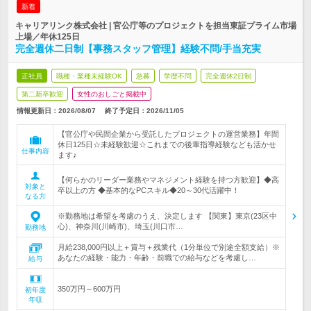
新着
キャリアリンク株式会社 | 官公庁等のプロジェクトを担当東証プライム市場
上場／年休125日
完全週休二日制【事務スタッフ管理】経験不問/手当充実
正社員
職種・業種未経験OK
急募
学歴不問
完全週休2日制
第二新卒歓迎
女性のおしごと掲載中
情報更新日：2026/08/07
終了予定日：
2026/11/05
【官公庁や民間企業から受託したプロジェクトの運営業務】年間
休日125日☆未経験歓迎☆これまでの後輩指導経験なども活かせ
仕事内容
ます♪
【何らかのリーダー業務やマネジメント経験を持つ方歓迎】◆高
対象と
卒以上の方 ◆基本的なPCスキル◆20～30代活躍中！
なる方
※勤務地は希望を考慮のうえ、決定します 【関東】東京(23区中
心)、神奈川(川崎市)、埼玉(川口市…
勤務地
月給238,000円以上＋賞与＋残業代（1分単位で別途全額支給）※
あなたの経験・能力・年齢・前職での給与などを考慮し…
給与
350万円～600万円
初年度
年収