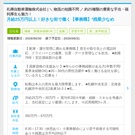
札樽自動車運輸株式会社 | ＼ 物流の知識不問 ／ 約25種類の豊富な手当・福
利厚生も魅力！
月給25万円以上！好きな街で働く【事務職】*残業少なめ
正社員
職種・業種未経験OK
急募
学歴不問
第二新卒歓迎
情報更新日：2026/06/30
終了予定日：
2026/08/31
【 配車・運行管理に携わる事務職 】荷主や取引先との電話対
応、ドライバーとの連携、伝票・データ管理などを担当。 ■創業
仕事内容
76年！安定感抜群の企業
【 国家資格の支援あり 】■何らかの事務経験がある方(年数不問/
業界未経験OK) ■20～30代の男性活躍中 ■長く働ける会社を探し
対象と
ている方もご応募を！
なる方
転勤は本人の意向を最大限尊重します。 ■札幌中央支店：北海道
札幌市中央区北2条東16-2-1 ■札…
勤務地
月給25万円～30万円 ＋ 賞与年2回※年齢・経験・スキルを考慮の
上、当社規定により優遇いたします。※試用期間3ヶ月…
給与
350万円～470万円
初年度
年収
8:30～17:30（休憩あり）※業務都合により若干前後する可能性
勤務
時間
あり※残業は月平均20h以下