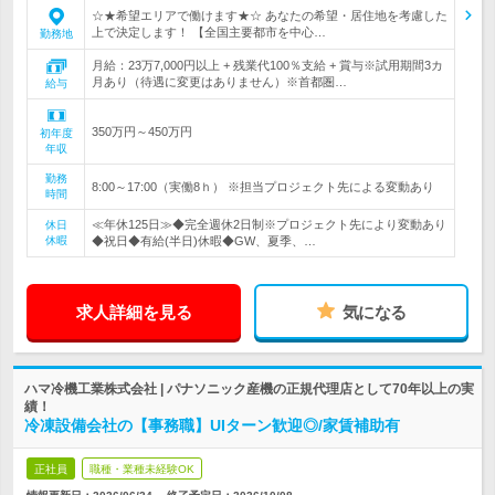
☆★希望エリアで働けます★☆ あなたの希望・居住地を考慮した
上で決定します！ 【全国主要都市を中心…
勤務地
月給：23万7,000円以上 + 残業代100％支給 + 賞与※試用期間3カ
月あり（待遇に変更はありません）※首都圏…
給与
350万円～450万円
初年度
年収
勤務
8:00～17:00（実働8ｈ） ※担当プロジェクト先による変動あり
時間
≪年休125日≫◆完全週休2日制※プロジェクト先により変動あり
休日
休暇
◆祝日◆有給(半日)休暇◆GW、夏季、…
求人詳細を見る
気になる
ハマ冷機工業株式会社 | パナソニック産機の正規代理店として70年以上の実
績！
冷凍設備会社の【事務職】UIターン歓迎◎/家賃補助有
正社員
職種・業種未経験OK