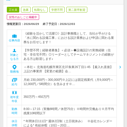
正社員
急募
転勤なし
学歴不問
第二新卒歓迎
女性のおしごと掲載中
情報更新日：2026/06/29
終了予定日：
2026/12/03
《経験を活かして活躍◎》設計事務職として、当社が手がける
「水に関わる設備工事」における設計業務および申請に関わる業
仕事内容
務をお任せします！
【学歴不問｜経験者募集】＜必須＞◆設備設計の実務経験（住
宅・非住宅不問）◎リーダーとしてチームマネジメントの経験が
対象と
ある方は歓迎します♪
なる方
＜本社＞ 北海道札幌市東区北37条東26丁目1-45 【雇入れ直後】
上記の事業所 【変更の範囲】会…
勤務地
月給 230,000円～300,000円※上記には固定残業代（月9,000円～
12,000円／5時間分）を含みます※…
給与
350万円～450万円
初年度
年収
8:00～17:15（実働8時間／休憩75分）※時間外労働あり※月平均
勤務
時間
残業10時間以下
* 年間休日111日* 週休2日制（土日祝休み） ※会社カレンダー
休日
休暇
による* 有給休暇（10日～20日…