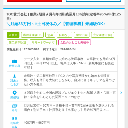
TGC株式会社 | 創業2期目★賞与年2回/残業月10h以内/定着率95％/年休125
日↑
＼月給33万円～×土日祝休み／【管理事務】未経験OK♪
正社員
職種未経験OK
急募
転勤なし
学歴不問
完全週休2日制
第二新卒歓迎
リモートワーク可
女性のおしごと掲載中
情報更新日：2026/08/03
終了予定日：
2026/09/24
データ入力・書類整理から始める管理事務。未経験でも月給33万
円以上・年休125日以上。将来は人事・SNS・新規事業にも挑戦
仕事内容
可能！
未経験・第二新卒歓迎！PC入力や写真整理から始める管理事
務。収入も休日も大切にしながら、自分に合うキャリアを見つけ
対象と
たい方を募集！
なる方
＃関西を中心に全国の建設プロジェクト先へ配属 大阪・兵庫・京
都・奈良を中心とした関西エリアのほか、…
勤務地
◎月給30万～80万円＋各種手当＋賞与年2回★出張を選択される
場合＋別途手当＋社員寮あり【出張なし】月給30万円以上…
給与
400万円～960万円
初年度
年収