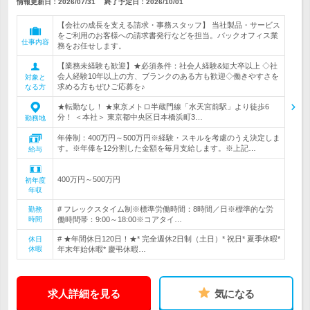
情報更新日：2026/07/31
終了予定日：
2026/10/01
【会社の成長を支える請求・事務スタッフ】 当社製品・サービス
をご利用のお客様への請求書発行などを担当。バックオフィス業
仕事内容
務をお任せします。
【業務未経験も歓迎】★必須条件：社会人経験&短大卒以上 ◇社
会人経験10年以上の方、ブランクのある方も歓迎◇働きやすさを
対象と
求める方もぜひご応募を♪
なる方
★転勤なし！ ★東京メトロ半蔵門線「水天宮前駅」より徒歩6
分！ ＜本社＞ 東京都中央区日本橋浜町3…
勤務地
年俸制：400万円～500万円※経験・スキルを考慮のうえ決定しま
す。※年俸を12分割した金額を毎月支給します。※上記…
給与
400万円～500万円
初年度
年収
# フレックスタイム制※標準労働時間：8時間／日※標準的な労
勤務
時間
働時間帯：9:00～18:00※コアタイ…
# ★年間休日120日！★* 完全週休2日制（土日）* 祝日* 夏季休暇*
休日
休暇
年末年始休暇* 慶弔休暇…
求人詳細を見る
気になる