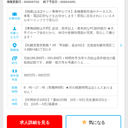
情報更新日：2026/07/31
終了予定日：
2026/10/01
【残業はほぼナシ／事務中心です】各種書類作成やデータ入力、
来客・電話応対などをお任せします！景気に左右されにくいエネ
仕事内容
ルギーインフラで安心◎
【事務経験は不問】必須：高卒以上・基本的なPC操作能力 ★大
手グループ会社だから、休日や各種待遇面が充実。安心して働け
対象と
ます！
なる方
【札幌営業所勤務＊JR「琴似駅」徒歩9分】 北海道札幌市西区二
十四軒4条1丁目1-8
勤務地
月給188,900円～293,900円 + 時間外手当等※月給は高卒相当の最
低保証額です。経験・能力等を考慮のうえ、…
給与
300万円～500万円
初年度
年収
8：45～17：45（実働8時間）★月の残業時間はほとんどありま
勤務
時間
せん！
【年間休日109日】* 週休2日制 [4月～9月] 完全週休2日(土・
休日
休暇
日) [10月～3月] 隔週休…
求人詳細を見る
気になる