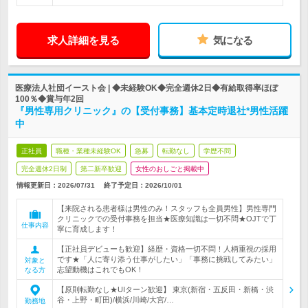
求人詳細を見る
気になる
医療法人社団イースト会 | ◆未経験OK◆完全週休2日◆有給取得率ほぼ
100％◆賞与年2回
『男性専用クリニック』の【受付事務】基本定時退社*男性活躍
中
正社員
職種・業種未経験OK
急募
転勤なし
学歴不問
完全週休2日制
第二新卒歓迎
女性のおしごと掲載中
情報更新日：2026/07/31
終了予定日：
2026/10/01
【来院される患者様は男性のみ！スタッフも全員男性】男性専門
クリニックでの受付事務を担当★医療知識は一切不問★OJTで丁
仕事内容
寧に育成します！
【正社員デビューも歓迎】経歴・資格一切不問！人柄重視の採用
です★「人に寄り添う仕事がしたい」「事務に挑戦してみたい」
対象と
志望動機はこれでもOK！
なる方
【原則転勤なし★UIターン歓迎】 東京(新宿・五反田・新橋・渋
谷・上野・町田)/横浜/川崎/大宮/…
勤務地