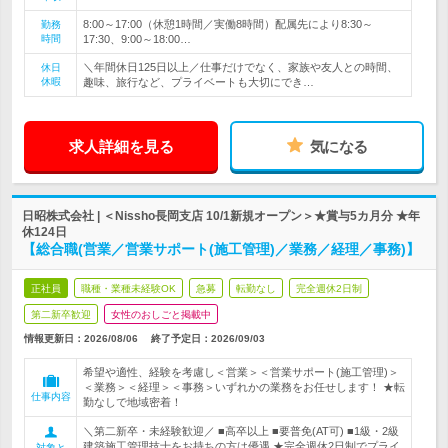
8:00～17:00（休憩1時間／実働8時間）配属先により8:30～
勤務
時間
17:30、9:00～18:00…
＼年間休日125日以上／仕事だけでなく、家族や友人との時間、
休日
休暇
趣味、旅行など、プライベートも大切にでき…
求人詳細を見る
気になる
日昭株式会社 | ＜Nissho長岡支店 10/1新規オープン＞★賞与5カ月分 ★年
休124日
【総合職(営業／営業サポート(施工管理)／業務／経理／事務)】
正社員
職種・業種未経験OK
急募
転勤なし
完全週休2日制
第二新卒歓迎
女性のおしごと掲載中
情報更新日：2026/08/06
終了予定日：
2026/09/03
希望や適性、経験を考慮し＜営業＞＜営業サポート(施工管理)＞
＜業務＞＜経理＞＜事務＞いずれかの業務をお任せします！ ★転
仕事内容
勤なしで地域密着！
＼第二新卒・未経験歓迎／ ■高卒以上 ■要普免(AT可) ■1級・2級
建築施工管理技士をお持ちの方は優遇 ★完全週休2日制でプライ
対象と