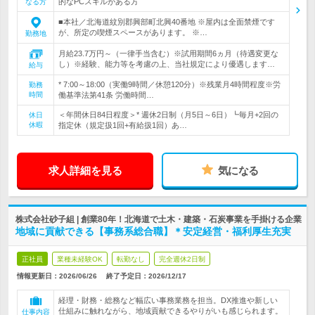
的なPCスキルがある方
なる方
■本社／北海道紋別郡興部町北興40番地 ※屋内は全面禁煙です
が、所定の喫煙スペースがあります。 ※…
勤務地
月給23.7万円～（一律手当含む）※試用期間6ヵ月（待遇変更な
し）※経験、能力等を考慮の上、当社規定により優遇します…
給与
* 7:00～18:00（実働9時間／休憩120分）※残業月4時間程度※労
勤務
時間
働基準法第41条 労働時間…
＜年間休日84日程度＞* 週休2日制（月5日～6日）┗毎月+2回の
休日
休暇
指定休（規定扱1回+有給扱1回）あ…
求人詳細を見る
気になる
株式会社砂子組 | 創業80年！北海道で土木・建築・石炭事業を手掛ける企業
地域に貢献できる【事務系総合職】＊安定経営・福利厚生充実
正社員
業種未経験OK
転勤なし
完全週休2日制
情報更新日：2026/06/26
終了予定日：
2026/12/17
経理・財務・総務など幅広い事務業務を担当。DX推進や新しい
仕組みに触れながら、地域貢献できるやりがいも感じられます。
仕事内容