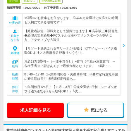
正社員
転勤なし
完全週休2日制
情報更新日：2026/06/26
終了予定日：
2026/12/07
<経理>のお仕事をお任せします。◎基本定時退社で家庭での時間
も大切にできる環境です！
仕事内容
【経験者歓迎！即戦力として活躍できます】◆高卒以上◆要普免
◆経理の実務経験◆PCスキル☆海やマリンスポーツが好きな
対象と
方、アクティブな方歓迎
なる方
【リゾート感あふれるマリーナが職場♪】 ◎マイカー・バイク通
勤OK 本社／大阪府泉佐野市りんくう往…
勤務地
月給19万300円～（一律手当含む）+賞与（年2回+決算賞与）＋
各種手当※上記はあくまで最低金額となります。 経験・…
給与
8：40～17:40（休憩時間60分・実働８時間）※基本定時退社※夏
勤務
時間
の繁忙期は月4～5時間程度残業あ…
＼年間休日124日／【11月～3月】◎完全週休2日制（シーズンオ
休日
休暇
フは週3回のお休みも取得OK！）└火…
求人詳細を見る
気になる
株式会社中央コンタクト | ☆未経験大歓迎☆業界大手の安心感！マニュアル