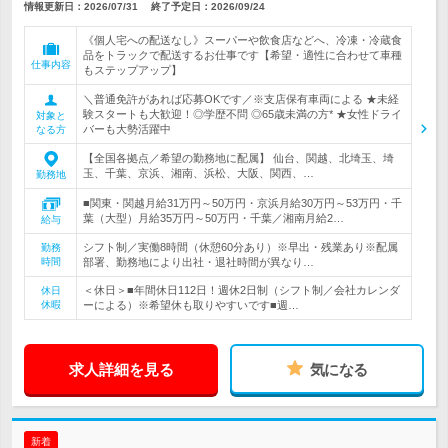
情報更新日：2026/07/31
終了予定日：
2026/09/24
《個人宅への配送なし》スーパーや飲食店などへ、冷凍・冷蔵食
品をトラックで配送するお仕事です【希望・適性に合わせて車種
仕事内容
もステップアップ】
＼普通免許があれば応募OKです／※支店保有車両による ★未経
験スタートも大歓迎！◎学歴不問 ◎65歳未満の方* ★女性ドライ
対象と
バーも大勢活躍中
なる方
【全国各拠点／希望の勤務地に配属】 仙台、関越、北埼玉、埼
玉、千葉、京浜、湘南、浜松、大阪、関西、…
勤務地
■関東・関越月給31万円～50万円・京浜月給30万円～53万円・千
葉（大型）月給35万円～50万円・千葉／湘南月給2…
給与
シフト制／実働8時間（休憩60分あり）※早出・残業あり※配属
勤務
時間
部署、勤務地により出社・退社時間が異なり…
＜休日＞■年間休日112日！週休2日制（シフト制／会社カレンダ
休日
休暇
ーによる）※希望休も取りやすいです■週…
求人詳細を見る
気になる
新着