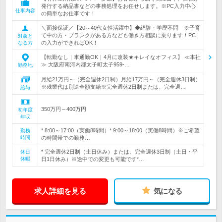
発行する納品書などの事務処理をお任せします。※PC入力中心
仕事内容
の簡単なお仕事です！
＼面接保証／【20～40代女性活躍中】◆経験・学歴不問 ※子育
て中の方・ブランクがある方なども働き方相談に乗ります！PC
対象と
の入力ができればOK！
なる方
【転勤なし｜車通勤OK｜4月に改装★キレイなオフィス】 ≪本社
≫ 大阪府南河内郡太子町太子959-…
勤務地
月給21万円～（完全週休2日制）月給17万円～（完全週休3日制）
※残業代は別途全額支給※完全週休2日制または、完全週…
給与
350万円～400万円
初年度
年収
* 8:00～17:00（実働8時間）* 9:00～18:00（実働8時間）※ご希望
勤務
時間
の時間帯での勤務…
* 完全週休2日制（土日休み）または、完全週休3日制（土日・平
休日
休暇
日1日休み）※途中での変更も可能です*…
求人詳細を見る
気になる