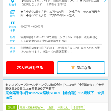
【転勤なし！車、バイク、自転車通勤もOK！】 ★下記希望店舗
に配属となります。 【鯛塩そば灯花】…
勤務地
◆完全週休2日制月給：32万4000円～＋達成手当（MAX48万円/年
間）◆週休3日制月給：25万5000円～＋達成…
給与
400万円～600万円
初年度
年収
実働8時間９:00～23:00で変動（シフト制）※早朝・夜勤勤務な
勤務
時間
し※時短勤務等の勤務時間調整も可能…
年間休日Max146日下記の１～2の働き方からお好きなものをお選
休日
休暇
びいただけます。※途中での週休変更も…
求人詳細を見る
気になる
センスグループホールディングス株式会社 | ＼これが「令和Style」／★年
間休日140日以上★月収100万円超可
完全隔週休3日★95％未経験START【総合職】*35歳以下、全員
面接
正社員
職種・業種未経験OK
急募
転勤なし
学歴不問