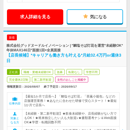
求人詳細を見る
気になる
新着
株式会社グッドヌードルイノベーション | *鯛塩そば灯花を運営*未経験OK*
年休MAX146日*面接1回×全員面接
【店長候補】*キャリアも働き方も叶える*月給32.4万円or週休3
日
正社員
職種・業種未経験OK
急募
転勤なし
学歴不問
完全週休2日制
第二新卒歓迎
女性のおしごと掲載中
情報更新日：2026/08/07
終了予定日：
2026/09/17
【最短1か月で店長へ】「鯛塩そば灯花」「茶薫小籠包」などの
店舗運営業務！★あなたに合わせた研修で安心スタート！★最短
仕事内容
1か月で店長へ
【未経験・第二新卒歓迎】★飲食未経験や、店長経験がない方で
もOK！★将来独立したい人も大歓迎♪★書類選考ナシ＆Web面接
対象と
OK★学歴・転職回数不問
なる方