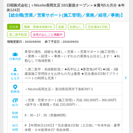
日昭株式会社 | ＜Nissho長岡支店 10/1新規オープン＞★賞与5カ月分 ★年
休124日
【総合職(営業／営業サポート(施工管理)／業務／経理／事務)】
正社員
職種・業種未経験OK
急募
転勤なし
完全週休2日制
第二新卒歓迎
女性のおしごと掲載中
情報更新日：2026/08/06
終了予定日：
2026/09/03
希望や適性、経験を考慮し＜営業＞＜営業サポート(施工管理)＞
＜業務＞＜経理＞＜事務＞いずれかの業務をお任せします！ ★転
仕事内容
勤なしで地域密着！
＼第二新卒・未経験歓迎／ ■高卒以上 ■要普免(AT可) ■1級・2級
建築施工管理技士をお持ちの方は優遇 ★完全週休2日制でプライ
対象と
ベートの時間も充実！
なる方
＜Nissho長岡支店＞ 新潟県長岡市下条町697-1
勤務地
＜営業・営業サポート(施工管理)＞月給 260,000円～360,000円
+諸手当＜業務職＞月給 220,000円～…
給与
勤務
8：30～17：30（実働8時間）
時間
# 【年間休日124日】* 完全週休2日制（土日祝）* 年末年始・夏季
休日
休暇
休暇・ＧＷ振替休日* 有給休暇…