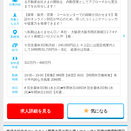
る不動産会社さまの開拓を、内勤営業としてアプローチから受注
仕事内容
までをお任せします！
【接客・販売・営業・コールセンターでの経験が活かせます】電
話やオンライン対応が中心のため、培ったコミュニケーション力
対象と
や提案力を発揮できます！
なる方
＼転勤はありません◎／ 本社： 大阪府大阪市西区南堀江1-7-4マ
ルイト南堀江パロスビル7F 【雇…
勤務地
※完全週休3日制月給：240,000円以上 ※上記には固定残業代と
して16時間/31,720円分～含む 超過分は別途…
給与
312万円～468万円
初年度
年収
10:00～19:00【実働】8時間【休憩】60分 【時間外労働有無】有
勤務
時間
※平均的な月残業 20時間…
# 完全週休3日制 (水土日)■年間休日168日# 完全週休2日制 (水
休日
休暇
日)■年間休日116日【共通…
求人詳細を見る
気になる