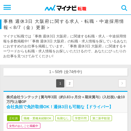
事務 週休3日 大阪府に関する求人・転職・中途採用情
報＜8/7（金）更新＞
マイナビ転職では「事務 週休3日 大阪府」に関連する転職・求人・中途採用情
報を多数掲載中!「事務 週休3日 大阪府」の転職・求人情報を探しているあなた
におすすめのお仕事を掲載しています。「事務 週休3日 大阪府」に関連するキ
ーワードからも転職・求人情報をお探しいただけるので、あなたにぴったりの
お仕事を見つけてみてください!
1～50件 (全74件中)
1
2
株式会社ランテック | 賞与年3回（約3.83ヶ月分＋期末賞与）/入社祝い金10
万円/上場GP
会社負担で免許取得OK！週休3日も可能な【ドライバー】
正社員
職種・業種未経験OK
転勤なし
学歴不問
第二新卒歓迎
女性のおしごと掲載中