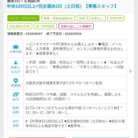
週休3日～も相談OK
年休120日以上×完全週休2日（土日祝）【事務スタッフ】
パート・アルバイト
職種・業種未経験OK
急募
転勤なし
学歴不問
完全週休2日制
第二新卒歓迎
女性のおしごと掲載中
情報更新日：2026/08/07
終了予定日：
2026/09/24
＜ビジネスマナーやPC操作からお教えします＞◆電話・メール
対応、入力業務、資料整理など、カンタンな事務作業をお任せし
仕事内容
ます！★残業基本なし
＜学歴・経験・資格・性別など一切問いません！＞★「社会人デ
ビューしたい」「事務は初めて」「子育てと両立したい」⇒大歓
対象と
迎です！
なる方
大阪府大阪市城東区東中浜7-2-5 ※U・Iターン歓迎
勤務地
時給1247円～※年齢、経験、スキルなどを考慮し、優遇します。
※試用期間3か月（待遇同一）
給与
以下2パターンのどちらかを選択可能【パターン1／シフト制】*
勤務
時間
13：00～17：00* 9：00～1…
# 【年間休日120日以上】■完全週休2日制（土日休み）■祝日※週
休日
休暇
休3日以上も相談可能です！■夏季休…