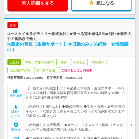
求人詳細を見る
気になる
新着
ユースタイルラボラトリー株式会社 | ★選べる完全週休2日or3日♪★業界大
手の新拠点で働く
大阪市内募集【生活サポート】★日勤のみ／未経験・女性活躍
中！
正社員
職種・業種未経験OK
急募
転勤なし
学歴不問
完全週休2日制
第二新卒歓迎
女性のおしごと掲載中
情報更新日：2026/08/04
終了予定日：
2026/10/05
【日勤のみ◎転勤無】ケアを必要とする方へ生活のサポートを行
います◎無料で国家資格取得可能◎家庭や自分の時間を大切にで
仕事内容
きる◎1件1時間~5時間程度
【未経験入社8割以上】◆65歳未満※ ◆学歴・資格・経験不問 ◎
今のハードな働き方に不安を抱えている→その悩み解決できます
対象と
◎家庭との両立も◎
なる方
＼転勤無し＆大阪勤務／ ★オープニングスタッフ募集 ユースタ
イルケア大阪城南訪問介護 大阪府大阪市…
勤務地
◆完全週休2日制／月給26万5000円～31万円◆完全週休3日制／