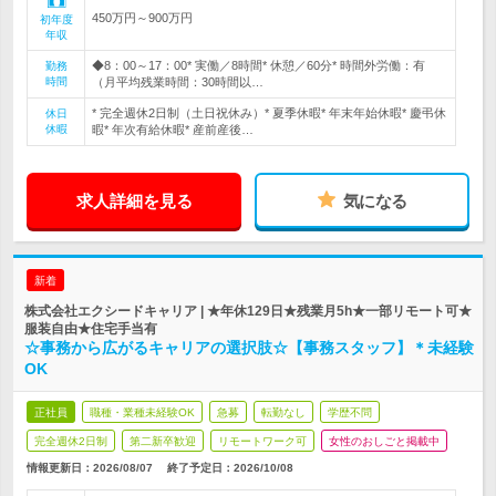
450万円～900万円
初年度
年収
◆8：00～17：00* 実働／8時間* 休憩／60分* 時間外労働：有
勤務
時間
（月平均残業時間：30時間以…
* 完全週休2日制（土日祝休み）* 夏季休暇* 年末年始休暇* 慶弔休
休日
休暇
暇* 年次有給休暇* 産前産後…
求人詳細を見る
気になる
新着
株式会社エクシードキャリア | ★年休129日★残業月5h★一部リモート可★
服装自由★住宅手当有
☆事務から広がるキャリアの選択肢☆【事務スタッフ】＊未経験
OK
正社員
職種・業種未経験OK
急募
転勤なし
学歴不問
完全週休2日制
第二新卒歓迎
リモートワーク可
女性のおしごと掲載中
情報更新日：2026/08/07
終了予定日：
2026/10/08