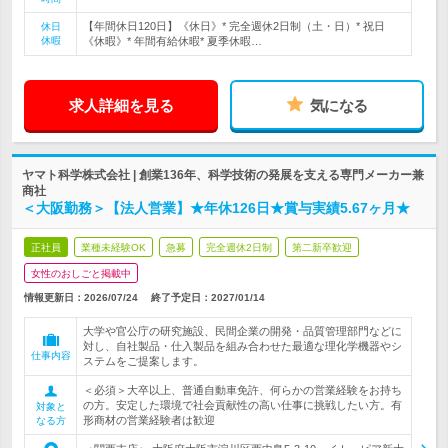
【年間休日120日】《休日》* 完全週休2日制（土・日）* 祝日
休日
休暇
《休暇》* 年間有給休暇* 夏季休暇…
求人詳細を見る
気になる
ヤマト科学株式会社 | 創業136年、科学技術の発展を支える専門メーカー兼
商社
＜大阪勤務＞【法人営業】★年休126日★賞与実績5.67ヶ月★
正社員
業種未経験OK
急募
完全週休2日制
第二新卒歓迎
女性のおしごと掲載中
情報更新日：2026/07/24
終了予定日：
2027/01/14
大学や官公庁の研究施設、民間企業の開発・品質管理部門などに
対し、自社製品・仕入製品を組み合わせた最適な理化学機器やシ
仕事内容
ステムをご提案します。
＜必須＞大卒以上、普通自動車免許、何らかの営業経験をお持ち
の方。安定した環境で社会貢献性の高い仕事に挑戦したい方。有
対象と
形商材の営業経験者は歓迎
なる方