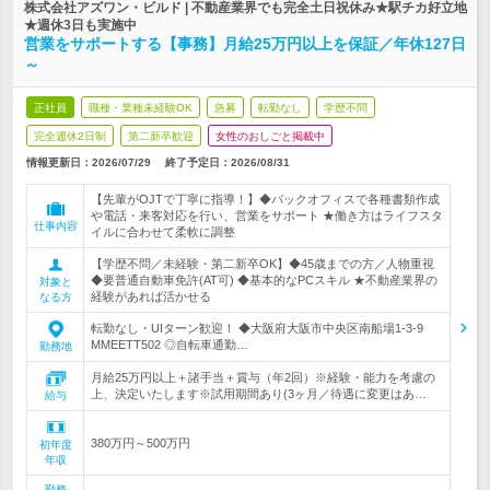
株式会社アズワン・ビルド | 不動産業界でも完全土日祝休み★駅チカ好立地
★週休3日も実施中
営業をサポートする【事務】月給25万円以上を保証／年休127日
～
正社員
職種・業種未経験OK
急募
転勤なし
学歴不問
完全週休2日制
第二新卒歓迎
女性のおしごと掲載中
情報更新日：2026/07/29
終了予定日：
2026/08/31
【先輩がOJTで丁寧に指導！】◆バックオフィスで各種書類作成
や電話・来客対応を行い、営業をサポート ★働き方はライフスタ
仕事内容
イルに合わせて柔軟に調整
【学歴不問／未経験・第二新卒OK】◆45歳までの方／人物重視
◆要普通自動車免許(AT可) ◆基本的なPCスキル ★不動産業界の
対象と
経験があれば活かせる
なる方
転勤なし・UIターン歓迎！ ◆大阪府大阪市中央区南船場1-3-9
MMEETT502 ◎自転車通勤…
勤務地
月給25万円以上＋諸手当＋賞与（年2回）※経験・能力を考慮の
上、決定いたします※試用期間あり(3ヶ月／待遇に変更はあ…
給与
380万円～500万円
初年度
年収
勤務