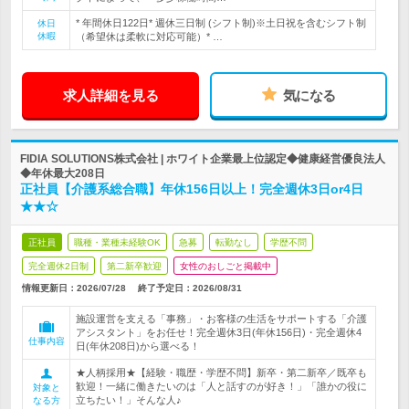
* 年間休日122日* 週休三日制 (シフト制)※土日祝を含むシフト制
休日
休暇
（希望休は柔軟に対応可能）* …
求人詳細を見る
気になる
FIDIA SOLUTIONS株式会社 | ホワイト企業最上位認定◆健康経営優良法人
◆年休最大208日
正社員【介護系総合職】年休156日以上！完全週休3日or4日
★★☆
正社員
職種・業種未経験OK
急募
転勤なし
学歴不問
完全週休2日制
第二新卒歓迎
女性のおしごと掲載中
情報更新日：2026/07/28
終了予定日：
2026/08/31
施設運営を支える「事務」・お客様の生活をサポートする「介護
アシスタント」をお任せ！完全週休3日(年休156日)・完全週休4
仕事内容
日(年休208日)から選べる！
★人柄採用★【経験・職歴・学歴不問】新卒・第二新卒／既卒も
歓迎！一緒に働きたいのは「人と話すのが好き！」「誰かの役に
対象と
立ちたい！」そんな人♪
なる方