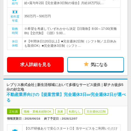
給+賞与年2回【完全週休3日制の場合】月給18万円以…
給与
350万円～500万円
初年度
年収
※希望を考慮していずれかから決定【日勤制】8:00～17:00(実働
勤務
時間
8h)【交代制】《1部》5:00…
# 【年間休日120日以上】■完全週休2日制（シフト制／土日休み
休日
休暇
も取得OK）■完全週休3日制（シフト…
求人詳細を見る
気になる
レプリス株式会社 | 新生活領域において多様なサービス提供｜駅チカ徒歩5
分の好立地
不動産業界向けの【提案営業】完全週休3日or完全週休2日が選べ
る
正社員
職種・業種未経験OK
急募
転勤なし
完全週休2日制
情報更新日：2026/06/16
終了予定日：
2026/12/07
【OJT研修ありで安心スタート◎】当サービスをご利用いただけ