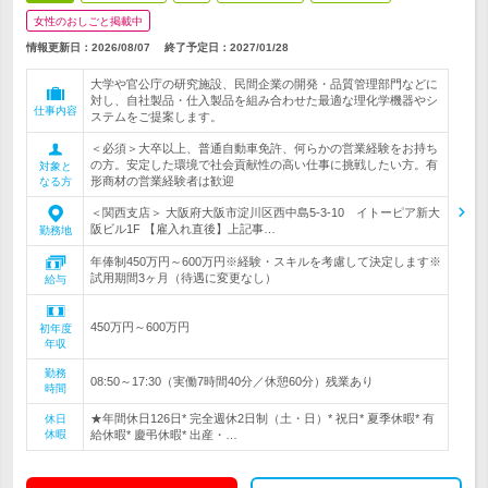
女性のおしごと掲載中
情報更新日：2026/08/07
終了予定日：
2027/01/28
大学や官公庁の研究施設、民間企業の開発・品質管理部門などに
対し、自社製品・仕入製品を組み合わせた最適な理化学機器やシ
仕事内容
ステムをご提案します。
＜必須＞大卒以上、普通自動車免許、何らかの営業経験をお持ち
の方。安定した環境で社会貢献性の高い仕事に挑戦したい方。有
対象と
形商材の営業経験者は歓迎
なる方
＜関西支店＞ 大阪府大阪市淀川区西中島5-3-10 イトーピア新大
阪ビル1F 【雇入れ直後】上記事…
勤務地
年俸制450万円～600万円※経験・スキルを考慮して決定します※
試用期間3ヶ月（待遇に変更なし）
給与
450万円～600万円
初年度
年収
勤務
08:50～17:30（実働7時間40分／休憩60分）残業あり
時間
★年間休日126日* 完全週休2日制（土・日）* 祝日* 夏季休暇* 有
休日
休暇
給休暇* 慶弔休暇* 出産・…