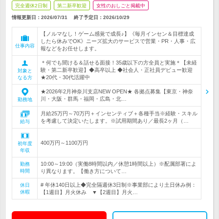
完全週休2日制
第二新卒歓迎
女性のおしごと掲載中
情報更新日：2026/07/31
終了予定日：
2026/10/29
【ノルマなし！ゲーム感覚で成長♪】《毎月インセン＆目標達成
したら休みでOK》ニーズ拡大のサービスで営業・PR・人事・広
仕事内容
報などをお任せします。
＊何でも聞ける＆話せる面接！35歳以下の方全員と実施＊【未経
験・第二新卒歓迎】◆高卒以上 ◆社会人・正社員デビュー歓迎
対象と
★20代・30代活躍中
なる方
★2026年2月神奈川支店NEW OPEN★ 各拠点募集【東京・神奈
川・大阪・群馬・福岡・広島・北…
勤務地
月給25万円～70万円＋インセンティブ＋各種手当※経験・スキル
を考慮して決定いたします。※試用期間あり／最長2ヶ月（…
給与
400万円～1100万円
初年度
年収
10:00～19:00（実働8時間以内／休憩1時間以上）※配属部署によ
勤務
時間
り異なります。【働き方について…
# 年休140日以上◆完全隔週休3日制※事業部により土日休み例：
休日
休暇
【1週目】月火休み ▼【2週目】月火…