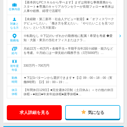
【基本的なPCスキルから学べます】まずは簡単な事務業務から
スタート★専属のキャリアカウンセラーが長期フォロー★将来は
仕事内容
人事や総務、経理で活躍可
【未経験・第二新卒・社会人デビュー歓迎】★「オフィスワーク
デビューしたい」「働き方を変えたい」「やりたいことを見つけ
対象と
たい」という方大歓迎♪
なる方
※転勤なし ※下記のいずれかの勤務地に配属！希望を考慮 ◆愛
知・大阪・東京の当社オフィスまたはクラ…
勤務地
月給22万～45万円＋各種手当＋半期手当年2回※経験・能力など
を考慮。※月給には一律支給の職務手当（3万5000円）…
給与
330万円～700万円
初年度
年収
▼下記3パターンから選択できます▼【1】09：00～18：00（実
勤務
時間
働8時間）【2】10：00～19：…
【年間休日129日】■完全週休2日制（土日休み）＜その他の休日
休日
休暇
休暇＞■祝日■年末年始休暇■夏季休暇■…
求人詳細を見る
気になる