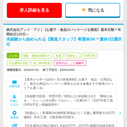
求人詳細を見る
気になる
株式会社アンド・アイ | 《お菓子・食品のパッケージを製造》基本日勤＊年
間休日120日～
未経験から始められる【製造スタッフ】希望休OK＊週休3日選択
可
正社員
職種・業種未経験OK
急募
転勤なし
学歴不問
完全週休2日制
第二新卒歓迎
女性のおしごと掲載中
情報更新日：2026/07/31
終了予定日：
2026/10/01
【基本から学べる約3ヶ月の研修体制】お菓子・食品・日用品な
ど、身近な商品のパッケージ製造をお任せ★働き方や将来のキャ
仕事内容
リアも選べる♪
【未経験大歓迎・学歴不問／9割以上が未経験入社】「興味があ
る」「ちょっと話を聞いてみたい」⇒応募OK！《2027年新工場
対象と
OPEN予定＝積極採用中》
なる方
【転勤なし｜車通勤OK(無料駐車場あり)｜引越し費用最大20万円
補助】 本社工場：大阪府南河内郡太…
勤務地
【完全週休2日制の場合】月給23万円～25万円+残業代別途全額支