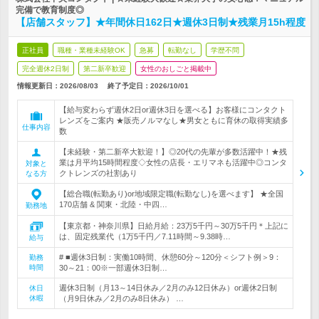
完備で教育制度◎
【店舗スタッフ】★年間休日162日★週休3日制★残業月15h程度
正社員
職種・業種未経験OK
急募
転勤なし
学歴不問
完全週休2日制
第二新卒歓迎
女性のおしごと掲載中
情報更新日：2026/08/03
終了予定日：
2026/10/01
【給与変わらず週休2日or週休3日を選べる】お客様にコンタクト
レンズをご案内 ★販売ノルマなし★男女ともに育休の取得実績多
仕事内容
数
【未経験・第二新卒大歓迎！】◎20代の先輩が多数活躍中！★残
業は月平均15時間程度◇女性の店長・エリマネも活躍中◎コンタ
対象と
クトレンズの社割あり
なる方
【総合職(転勤あり)or地域限定職(転勤なし)を選べます】 ★全国
170店舗 & 関東・北陸・中四…
勤務地
【東京都・神奈川県】日給月給：23万5千円～30万5千円＊上記に
は、固定残業代（1万5千円／7.11時間～9.38時…
給与
# ■週休3日制：実働10時間、休憩60分～120分＜シフト例＞9：
勤務
時間
30～21：00※一部週休3日制…
週休3日制（月13～14日休み／2月のみ12日休み）or週休2日制
休日
休暇
（月9日休み／2月のみ8日休み） …