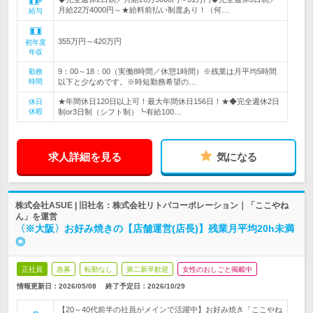
月給22万4000円～★給料前払い制度あり！（何…
給与
355万円～420万円
初年度
年収
9：00～18：00（実働8時間／休憩1時間）※残業は月平均5時間
勤務
時間
以下と少なめです。※時短勤務希望の…
★年間休日120日以上可！最大年間休日156日！★◆完全週休2日
休日
休暇
制or3日制（シフト制）┗有給100…
求人詳細を見る
気になる
株式会社ASUE | 旧社名：株式会社リトパコーポレーション｜「ここやね
ん」を運営
〈※大阪〉お好み焼きの【店舗運営(店長)】残業月平均20h未満
◎
正社員
急募
転勤なし
第二新卒歓迎
女性のおしごと掲載中
情報更新日：2026/05/08
終了予定日：
2026/10/29
【20～40代前半の社員がメインで活躍中】お好み焼き「ここやね