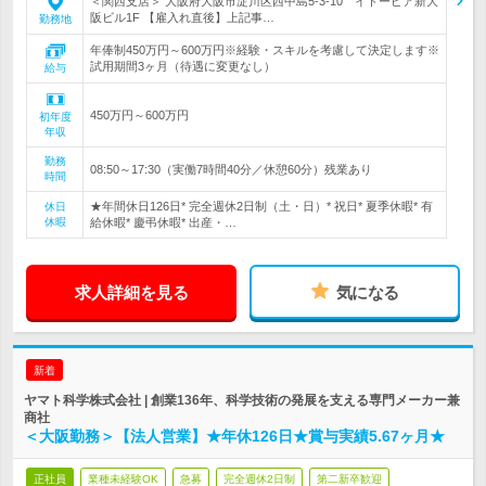
＜関西支店＞ 大阪府大阪市淀川区西中島5-3-10 イトーピア新大
阪ビル1F 【雇入れ直後】上記事…
勤務地
年俸制450万円～600万円※経験・スキルを考慮して決定します※
試用期間3ヶ月（待遇に変更なし）
給与
450万円～600万円
初年度
年収
勤務
08:50～17:30（実働7時間40分／休憩60分）残業あり
時間
★年間休日126日* 完全週休2日制（土・日）* 祝日* 夏季休暇* 有
休日
休暇
給休暇* 慶弔休暇* 出産・…
求人詳細を見る
気になる
新着
ヤマト科学株式会社 | 創業136年、科学技術の発展を支える専門メーカー兼
商社
＜大阪勤務＞【法人営業】★年休126日★賞与実績5.67ヶ月★
正社員
業種未経験OK
急募
完全週休2日制
第二新卒歓迎