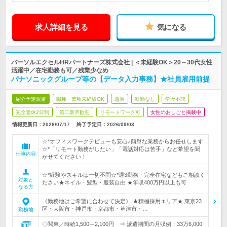
求人詳細を見る
気になる
パーソルエクセルHRパートナーズ株式会社 | ＜未経験OK＞20～30代女性
活躍中／在宅勤務も可／残業少なめ
パナソニックグループ等の【データ入力事務】★社員雇用前提
紹介予定派遣
職種・業種未経験OK
急募
転勤なし
学歴不問
完全週休2日制
第二新卒歓迎
リモートワーク可
女性のおしごと掲載中
情報更新日：2026/07/17
終了予定日：
2026/09/03
☆*オフィスワークデビューも安心♪簡単な業務からお任せします
☆*「リモート勤務がしたい」「電話対応は苦手」など希望を聞
仕事内容
かせてください！
☆*経験やスキルは一切不問☆*週3勤務・完全在宅などもご相談く
対象と
ださい★ネイル・髪型・服装自由 ★年収400万円以上も可
なる方
《勤務地はご希望に合わせて決定》 ★積極採用エリア★ 東京23
区・大阪市・神戸市・京都市・草津市・…
勤務地
◇関東／時給1,500～2,100円 ⇒ 派遣期間の月収例：33万6,000