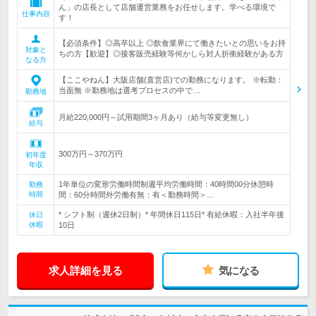
ん」の店長として店舗運営業務をお任せします。学べる環境で
仕事内容
す！
【必須条件】◎高卒以上 ◎飲食業界にて働きたいとの思いをお持
対象と
ちの方【歓迎】◎接客販売経験等何かしら対人折衝経験がある方
なる方
【ここやねん】大阪店舗(直営店)での勤務になります。 ※転勤：
当面無 ※勤務地は選考プロセスの中で…
勤務地
月給220,000円～試用期間3ヶ月あり（給与等変更無し）
給与
300万円～370万円
初年度
年収
1年単位の変形労働時間制週平均労働時間：40時間00分休憩時
勤務
時間
間：60分時間外労働有無：有＜勤務時間＞…
* シフト制（週休2日制）* 年間休日115日* 有給休暇：入社半年後
休日
休暇
10日
求人詳細を見る
気になる