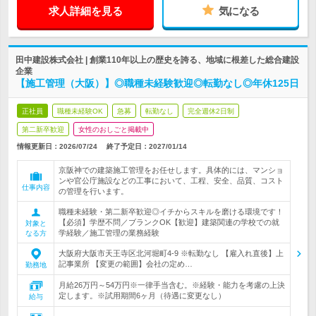
求人詳細を見る
気になる
田中建設株式会社 | 創業110年以上の歴史を誇る、地域に根差した総合建設
企業
【施工管理（大阪）】◎職種未経験歓迎◎転勤なし◎年休125日
正社員
職種未経験OK
急募
転勤なし
完全週休2日制
第二新卒歓迎
女性のおしごと掲載中
情報更新日：2026/07/24
終了予定日：
2027/01/14
京阪神での建築施工管理をお任せします。具体的には、マンショ
ンや官公庁施設などの工事において、工程、安全、品質、コスト
仕事内容
の管理を行います。
職種未経験・第二新卒歓迎◎イチからスキルを磨ける環境です！
【必須】学歴不問／ブランクOK【歓迎】建築関連の学校での就
対象と
学経験／施工管理の業務経験
なる方
大阪府大阪市天王寺区北河堀町4-9 ※転勤なし 【雇入れ直後】上
記事業所 【変更の範囲】会社の定め…
勤務地
月給26万円～54万円※一律手当含む。※経験・能力を考慮の上決
定します。※試用期間6ヶ月（待遇に変更なし）
給与