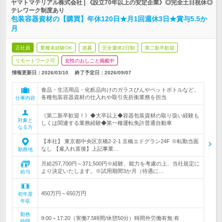
ヤマトマテリアル株式会社 | 《設立70年以上の安定企業》◎完全土日祝休◎
テレワーク制度あり
包装容器資材の【購買】年休120日★月1回週休3日★賞与5.5か
月
正社員
業種未経験OK
急募
完全週休2日制
第二新卒歓迎
リモートワーク可
女性のおしごと掲載中
情報更新日：2026/03/10
終了予定日：
2026/09/07
食品・生活用品・化粧品向けのガラスびんやペットボトルなど、
各種包装容器資材の仕入れや取引先折衝業務を担当
仕事内容
《第二新卒歓迎！》◆大卒以上◆容器包装資材の取り扱い経験も
対象と
しくは関連する業務経験◆第一種運転免許普通自動車
なる方
【本社】 東京都中央区京橋2-2-1 京橋エドグラン24F ※転勤当面
なし 【雇入れ直後】上記事業…
勤務地
月給257,700円～371,500円※経験、能力を考慮の上、当社規定に
より決定いたします。※試用期間3か月（待遇に…
給与
450万円～650万円
初年度
年収
勤務
9:00～17:20（実働7.5時間/休憩50分）時間外労働有無:有
時間