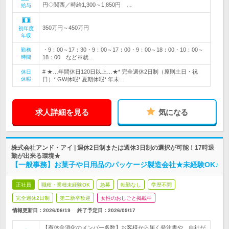
円◇関西／時給1,300～1,850円 …
給与
350万円～450万円
初年度
年収
・9：00～17：30・9：00～17：00・9：00～18：00・10：00～
勤務
時間
18：00 など※就…
# ★…年間休日120日以上…★* 完全週休2日制（原則土日・祝
休日
休暇
日）* GW休暇* 夏期休暇* 年末…
求人詳細を見る
気になる
株式会社アンド・アイ | 週休2日制または週休3日制の選択が可能！17時退
勤が出来る環境★
【一般事務】お菓子や日用品のパッケージ製造会社★未経験OK♪
正社員
職種・業種未経験OK
急募
転勤なし
学歴不問
完全週休2日制
第二新卒歓迎
女性のおしごと掲載中
情報更新日：2026/06/19
終了予定日：
2026/09/17
【有休全消化のメンバー多数】お客様から届く発注書や、自社が