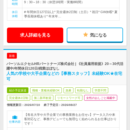
9：30～18：30（休憩1時間・実働8時間）
時間
# 年間休日127日以上* 完全週休2日制（土日）* 祝日* GW休暇* 夏
休日
休暇
季長期休暇あり* 年末年…
求人詳細を見る
気になる
新着
パーソルエクセルHRパートナーズ株式会社 | 《社員雇用前提》20～30代活
躍中/年間休日120日/残業ほぼなし
人気の学校や大手企業などの【事務スタッフ】未経験OK★在宅
可
紹介予定派遣
職種・業種未経験OK
急募
転勤なし
学歴不問
完全週休2日制
第二新卒歓迎
リモートワーク可
女性のおしごと掲載中
情報更新日：2026/07/10
終了予定日：
2026/08/27
【有名大学や大手企業での事務業務をお任せ♪】データ入力や来
客対応など、事務デビューでも無理なく始められるお仕事ばかり
仕事内容
です！