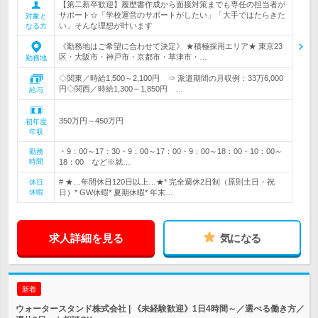
【第二新卒歓迎】履歴書作成から面接対策までも専任の担当者が
サポート☆「学校運営のサポートがしたい」「大手ではたらきた
対象と
い」そんな理想が叶います
なる方
《勤務地はご希望に合わせて決定》 ★積極採用エリア★ 東京23
区・大阪市・神戸市・京都市・草津市・…
勤務地
◇関東／時給1,500～2,100円 ⇒ 派遣期間の月収例：33万6,000
円◇関西／時給1,300～1,850円 …
給与
350万円～450万円
初年度
年収
・9：00～17：30・9：00～17：00・9：00～18：00・10：00～
勤務
時間
18：00 など※就…
# ★…年間休日120日以上…★* 完全週休2日制（原則土日・祝
休日
休暇
日）* GW休暇* 夏期休暇* 年末…
求人詳細を見る
気になる
新着
ウォータースタンド株式会社 | 《未経験歓迎》1日4時間～／選べる働き方／