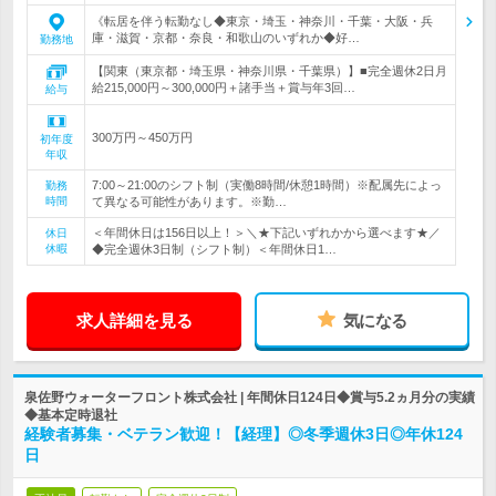
《転居を伴う転勤なし◆東京・埼玉・神奈川・千葉・大阪・兵
庫・滋賀・京都・奈良・和歌山のいずれか◆好…
勤務地
【関東（東京都・埼玉県・神奈川県・千葉県）】■完全週休2日月
給215,000円～300,000円＋諸手当＋賞与年3回…
給与
300万円～450万円
初年度
年収
7:00～21:00のシフト制（実働8時間/休憩1時間）※配属先によっ
勤務
時間
て異なる可能性があります。※勤…
＜年間休日は156日以上！＞＼★下記いずれかから選べます★／
休日
休暇
◆完全週休3日制（シフト制）＜年間休日1…
求人詳細を見る
気になる
泉佐野ウォーターフロント株式会社 | 年間休日124日◆賞与5.2ヵ月分の実績
◆基本定時退社
経験者募集・ベテラン歓迎！【経理】◎冬季週休3日◎年休124
日