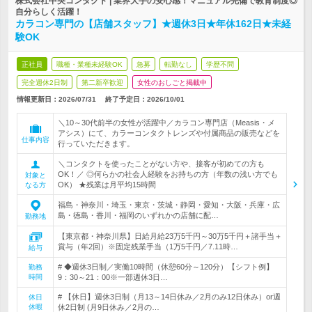
株式会社中央コンタクト | 業界大手の安心感！マニュアル完備で教育制度◎
自分らしく活躍！
カラコン専門の【店舗スタッフ】★週休3日★年休162日★未経
験OK
正社員
職種・業種未経験OK
急募
転勤なし
学歴不問
完全週休2日制
第二新卒歓迎
女性のおしごと掲載中
情報更新日：2026/07/31
終了予定日：
2026/10/01
＼10～30代前半の女性が活躍中／カラコン専門店（Measis・メ
アシス）にて、カラーコンタクトレンズや付属商品の販売などを
仕事内容
行っていただきます。
＼コンタクトを使ったことがない方や、接客が初めての方も
OK！／ ◎何らかの社会人経験をお持ちの方（年数の浅い方でも
対象と
OK） ★残業は月平均15時間
なる方
福島・神奈川・埼玉・東京・茨城・静岡・愛知・大阪・兵庫・広
島・徳島・香川・福岡のいずれかの店舗に配…
勤務地
【東京都・神奈川県】日給月給23万5千円～30万5千円＋諸手当＋
賞与（年2回）※固定残業手当（1万5千円／7.11時…
給与
# ◆週休3日制／実働10時間（休憩60分～120分）【シフト例】
勤務
時間
9：30～21：00※一部週休3日…
# 【休日】週休3日制（月13～14日休み／2月のみ12日休み）or週
休日
休暇
休2日制 (月9日休み／2月の…