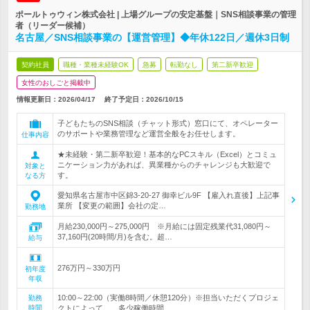
ポールトゥウィン株式会社 | 上場グループの安定基盤｜SNS相談事業の管理
者（リーダー候補）
名古屋／SNS相談事業の【運営管理】◆年休122日／週休3日制
契約社員
職種・業種未経験OK
急募
転勤なし
第二新卒歓迎
女性のおしごと掲載中
情報更新日：2026/04/17
終了予定日：
2026/10/15
子どもたちのSNS相談（チャット形式）窓口にて、オペレーター
のサポートや業務管理など運営全般をお任せします。
仕事内容
★未経験・第二新卒歓迎！基本的なPCスキル（Excel）とコミュ
ニケーション力があれば、異業種からのチャレンジも大歓迎で
対象と
す。
なる方
愛知県名古屋市中区錦3-20-27 御幸ビル9F 【雇入れ直後】上記事
業所 【変更の範囲】会社の定…
勤務地
月給230,000円～275,000円 ※月給には固定残業代31,080円～
37,160円(20時間/月)を含む。超…
給与
276万円～330万円
初年度
年収
10:00～22:00（実働8時間／休憩120分）※担当いただくプロジェ
勤務
時間
クトによって、 多少稼働時間…