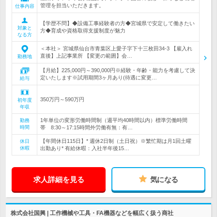
管理を担当いただきます。
仕事内容
【学歴不問】◆設備工事経験者の方◆宮城県で安定して働きたい
対象と
方◆育成や資格取得支援制度が魅力
なる方
＜本社＞ 宮城県仙台市青葉区上愛子字下十三枚田34-3 【雇入れ
直後】上記事業所 【変更の範囲】会…
勤務地
【月給】225,000円～390,000円※経験・年齢・能力を考慮して決
定いたします※試用期間3ヶ月あり(待遇に変更…
給与
350万円～590万円
初年度
年収
1年単位の変形労働時間制（週平均40時間以内）標準労働時間
勤務
時間
帯 8:30～17:15時間外労働有無：有…
【年間休日115日】* 週休2日制（土日祝）※繁忙期は月1回土曜
休日
休暇
出勤あり* 有給休暇：入社半年後15…
求人詳細を見る
気になる
株式会社国興 | 工作機械や工具・FA機器などを幅広く扱う商社