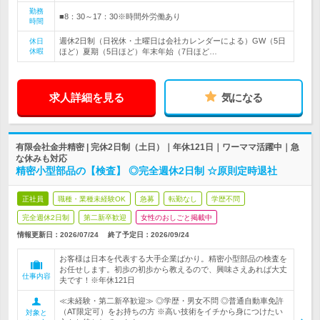
勤務
■8：30～17：30※時間外労働あり
時間
週休2日制（日祝休・土曜日は会社カレンダーによる）GW（5日
休日
休暇
ほど）夏期（5日ほど）年末年始（7日ほど…
求人詳細を見る
気になる
有限会社金井精密 | 完休2日制（土日）｜年休121日｜ワーママ活躍中｜急
な休みも対応
精密小型部品の【検査】 ◎完全週休2日制 ☆原則定時退社
正社員
職種・業種未経験OK
急募
転勤なし
学歴不問
完全週休2日制
第二新卒歓迎
女性のおしごと掲載中
情報更新日：2026/07/24
終了予定日：
2026/09/24
お客様は日本を代表する大手企業ばかり。精密小型部品の検査を
お任せします。初歩の初歩から教えるので、興味さえあれば大丈
仕事内容
夫です！※年休121日
≪未経験・第二新卒歓迎≫ ◎学歴・男女不問 ◎普通自動車免許
（AT限定可）をお持ちの方 ※高い技術をイチから身につけたい
対象と