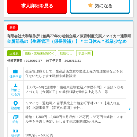
求人詳細を見る
気になる
新着
有限会社大和製作所 | 創業77年の老舗企業／教育制度充実／マイカー通勤可
金属部品の【生産管理（係長候補）】＊土日休み＊残業少なめ
正社員
職種・業種未経験OK
転勤なし
学歴不問
情報更新日：2026/07/27
終了予定日：
2026/12/31
生産管理職として、生産計画立案や製造工程の管理業務などをお
任せいたします★職種未経験歓迎
仕事内容
【30代～50代活躍中！職種未経験歓迎／学歴不問】＜必須＞◎モ
対象と
ノづくり（金属加工）の業務経験が5年以上ある方 等
なる方
＼マイカー通勤可／ 岩手県北上市相去町平林21-51 【雇入れ直
後】上記事業所 【変更の範囲】会社…
勤務地
時給：1,300円～2,000円※月収例：25万円～35万円※経験・スキ
ル等を考慮し決定いたします※試用期間3か月あ…
給与
300万円～500万円
初年度