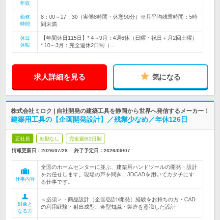
年収
8：00～17：30（実働8時間・休憩90分）※月平均残業時間：5時
勤務
時間
間未満
【年間休日115日】* 4～9月：4週6休（日曜・祝日＋月2回土曜）
休日
休暇
* 10～3月：完全週休2日制（…
求人詳細を見る
気になる
株式会社ミロク | 自社開発の建築工具を静岡から世界へ発信するメーカー！
建築用工具の【企画開発設計】／残業少なめ／年休126日
正社員
転勤なし
完全週休2日制
情報更新日：2026/07/28
終了予定日：
2026/09/07
全国のホームセンターに並ぶ、建築用ハンドツールの開発・設計
をお任せします。現場の声を聞き、3DCADを用いてカタチにす
仕事内容
る仕事です。
＜必須＞・商品設計（企画/設計/開発）経験をお持ちの方・CAD
対象と
の利用経験・射出成型、金型知識・製造を意識した設計
なる方