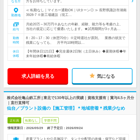
方をお待ちしています。
なる方
≪ 転勤なし｜マイカー通勤OK｜UIターン◎ ≫ 長野県諏訪市湖南
3928-7 ※新工場建設（現工…
勤務地
月給20万～30万円※あなたの年齢、経験、能力等を考慮の上、
当社の規定に応じて優遇いたします。★試用期間が3ヶ月あ…
給与
8：20～17：30（休憩70分）※定時退社が原則。 業務の状況で
勤務
時間
残業になっても、 月平均10時間以…
【年間休日121日】◆完全週休2日制（土日休み）◆夏期休暇◆年
休日
休暇
末年始休暇◆有給休暇
求人詳細を見る
気になる
株式会社亀山鉄工所 | 東北で130年以上の実績｜資格支援有｜賞与4.5ヶ月分
｜直行直帰可
仙台／プラント設備の【施工管理】＊地域密着＊残業少なめ
正社員
転勤なし
学歴不問
情報更新日：2026/05/29
終了予定日：
2026/09/24
産業プラントや公共施設で、タンクや配管の改修・保守など現場