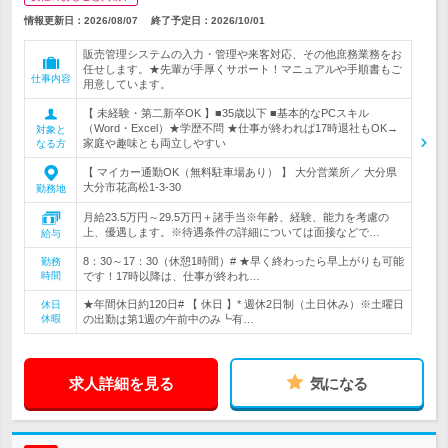
情報更新日：2026/08/07
終了予定日：
2026/10/01
販売管理システムの入力・管理や来客対応、その他庶務業務をお
任せします。★先輩が手厚くサポート！マニュアルや手順書もご
仕事内容
用意しています。
【 未経験・第二新卒OK 】■35歳以下 ■基本的なPCスキル
（Word・Excel）★学歴不問 ★仕事が終われば17時退社もOK→
対象と
家庭や趣味とも両立しやすい
なる方
【 マイカー通勤OK（無料駐車場あり） 】 大分営業所／ 大分県
大分市花高松1-3-30
勤務地
月給23.5万円～29.5万円＋諸手当※年齢、経験、能力を考慮の
上、優遇します。※待遇条件の詳細については面接などで…
給与
8：30～17：30（休憩1時間）# ★早く終わったら早上がりも可能
勤務
時間
です！17時以降は、仕事が終われ…
★年間休日約120日# 【 休日 】* 週休2日制（土日休み）※土曜日
休日
休暇
の出勤は第1週の午前中のみ┗有…
求人詳細を見る
気になる