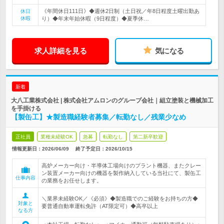
《年間休日111日》◆週休2日制（土日祝／年8日程度土曜出勤あ
休日
休暇
り）◆年末年始休暇（9日程度）◆夏季休…
求人詳細を見る
気になる
新着
大八工業株式会社 | 株式会社アムロンのグループ会社｜組立塗装と機械加工
を手掛ける
【製缶工】★製造職経験者募集／転勤なし／残業少なめ
正社員
業種未経験OK
急募
転勤なし
第二新卒歓迎
情報更新日：2026/06/09
終了予定日：
2026/10/15
高炉メーカー向け・半導体工場向けのプラント機器、またクレー
ン装置メーカー向けの機器を製作納入している当社にて、製缶工
仕事内容
の業務をお任せします。
＼業界未経験OK／《必須》◆製造職でのご経験をお持ちの方◆
対象と
要普通自動車運転免許（AT限定可）◆高卒以上
なる方