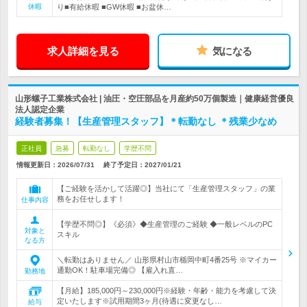
休暇
り■有給休暇 ■GW休暇 ■お盆休…
求人詳細を見る
気になる
山形螺子工業株式会社 | 油圧・空圧部品を月産約50万個製造｜健康経営優良
法人認定企業
経験者募集！【生産管理スタッフ】＊転勤なし ＊残業少なめ
正社員
急募
転勤なし
学歴不問
情報更新日：2026/07/31
終了予定日：
2027/01/21
【ご経験を活かして活躍◎】当社にて「生産管理スタッフ」の業
務をお任せします！
仕事内容
【学歴不問◎】《必須》◆生産管理のご経験 ◆一般レベルのPC
対象と
スキル
なる方
＼転勤はありません／ 山形県村山市楯岡中町4番25号 ※マイカー
通勤OK！駐車場完備◎ 【雇入れ直…
勤務地
【月給】185,000円～230,000円※経験・年齢・能力を考慮して決
定いたします※試用期間3ヶ月(待遇に変更なし…
給与