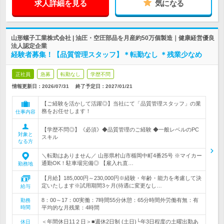
求人詳細を見る
気になる
山形螺子工業株式会社 | 油圧・空圧部品を月産約50万個製造｜健康経営優良
法人認定企業
経験者募集！【品質管理スタッフ】＊転勤なし ＊残業少なめ
正社員
急募
転勤なし
学歴不問
情報更新日：2026/07/31
終了予定日：
2027/01/21
【ご経験を活かして活躍◎】当社にて「品質管理スタッフ」の業
務をお任せします！
仕事内容
【学歴不問◎】《必須》◆品質管理のご経験 ◆一般レベルのPC
対象と
スキル
なる方
＼転勤はありません／ 山形県村山市楯岡中町4番25号 ※マイカー
通勤OK！駐車場完備◎ 【雇入れ直…
勤務地
【月給】185,000円～230,000円※経験・年齢・能力を考慮して決
定いたします※試用期間3ヶ月(待遇に変更なし…
給与
8：00～17：00実働：7時間55分休憩：65分時間外労働有無：有
勤務
時間
平均的な月残業：4時間
＜年間休日11２日＞■週休2日制 (土日)└年3日程度の土曜出勤あ
休日