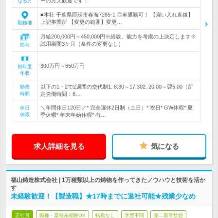
ーの方大歓迎です！
なる方
■本社 千葉県匝瑳市春海7285-1 ◎車通勤可！ 【雇い入れ直後】
上記事業所 【変更の範囲】変更…
勤務地
月給200,000円～450,000円※経験、能力を考慮の上決定します※
試用期間3ケ月（条件の変更なし）
給与
300万円～650万円
初年度
年収
以下の1・2で2週間の交代制1. 8:30～17:302. 20:00～翌5:00（所
勤務
時間
定労働時間：8…
＼年間休日120日／* 完全週休2日制（土日）* 祝日* GW休暇* 夏
休日
休暇
季休暇* 年末年始休暇* 有…
求人詳細を見る
気になる
福山鋳造株式会社 | 1万種類以上の鋳物を作ってきたノウハウと技術を活か
す
未経験歓迎！【製造職】★17時までに退社可能★残業少なめ
正社員
職種・業種未経験OK
転勤なし
学歴不問
第二新卒歓迎