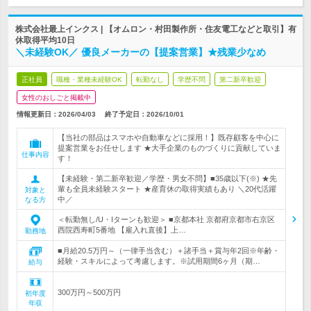
株式会社最上インクス | 【オムロン・村田製作所・住友電工などと取引】有
休取得平均10日
＼未経験OK／ 優良メーカーの【提案営業】★残業少なめ
正社員
職種・業種未経験OK
転勤なし
学歴不問
第二新卒歓迎
女性のおしごと掲載中
情報更新日：2026/04/03
終了予定日：
2026/10/01
【当社の部品はスマホや自動車などに採用！】既存顧客を中心に
提案営業をお任せします ★大手企業のものづくりに貢献していま
仕事内容
す！
【未経験・第二新卒歓迎／学歴・男女不問】■35歳以下(※) ★先
輩も全員未経験スタート ★産育休の取得実績もあり ＼20代活躍
対象と
中／
なる方
＜転勤無し/U・Iターンも歓迎＞ ■京都本社 京都府京都市右京区
西院西寿町5番地 【雇入れ直後】上…
勤務地
■月給20.5万円～（一律手当含む）＋諸手当＋賞与年2回※年齢・
経験・スキルによって考慮します。※試用期間6ヶ月（期…
給与
300万円～500万円
初年度
年収