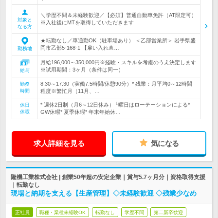
＼学歴不問＆未経験歓迎／【必須】普通自動車免許（AT限定可）
対象と
※入社後にMTを取得していただきます
なる方
★転勤なし／車通勤OK（駐車場あり） ＜乙部営業所＞ 岩手県盛
岡市乙部5-168-1 【雇い入れ直…
勤務地
月給196,000～350,000円※経験・スキルを考慮のうえ決定します
※試用期間：3ヶ月（条件は同一）
給与
8:30～17:30（実働7.5時間/休憩90分）* 残業：月平均0～12時間
勤務
時間
程度※繁忙月（11月、…
* 週休2日制（月6～12日休み）└曜日はローテーションによる*
休日
休暇
GW休暇* 夏季休暇* 年末年始休…
求人詳細を見る
気になる
隆機工業株式会社 | 創業50年超の安定企業｜賞与5.7ヶ月分｜資格取得支援
｜転勤なし
現場と納期を支える【生産管理】◇未経験歓迎 ◇残業少なめ
正社員
職種・業種未経験OK
転勤なし
学歴不問
第二新卒歓迎