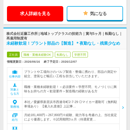
求人詳細を見る
気になる
株式会社近藤工作所 | 地域トップクラスの技術力｜賞与5ヶ月｜転勤なし｜
再雇用制度有
未経験歓迎！プラント部品の【製造】＊夜勤なし・残業少なめ
正社員
職種・業種未経験OK
転勤なし
学歴不問
情報更新日：2026/06/16
終了予定日：
2026/12/07
プラントや工場向けのバルブ製造・整備に携わり、部品の測定や
組立、塗装など幅広い工程を担当していただきます。
仕事内容
職種・業種未経験歓迎！＜必須要件＞学歴不問、モノづくりに興
対象と
味をお持ちの方＜歓迎要件＞製造職の経験がある方
なる方
本社／愛媛県新居浜市西連寺町2-7-29 ◎マイカー通勤可（無料駐
車場あり） 【雇入れ直後】上記事…
勤務地
月給181,400円～267,800円※経験、能力等を考慮の上、当社規定
により優遇します。※試用期間3ヵ月（待遇変更…
給与