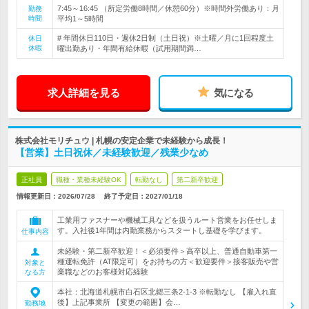
7:45～16:45 （所定労働8時間／休憩60分）※時間外労働あり：月
勤務
時間
平均1～5時間
# 年間休日110日・週休2日制（土日祝）※土曜／月に1回程度土
休日
休暇
曜出勤あり・年間有給休暇（試用期間満…
求人詳細を見る
気になる
株式会社モリチュウ | 札幌の安定企業で未経験から成長！
【営業】土日祝休／未経験歓迎／残業少なめ
正社員
職種・業種未経験OK
転勤なし
第二新卒歓迎
情報更新日：2026/07/28
終了予定日：
2027/01/18
工業用ファスナーや機械工具などを扱うルート営業をお任せしま
す。入社後1年間は内勤業務からスタートし基礎を学びます。
仕事内容
未経験・第二新卒歓迎！＜必須要件＞高卒以上、普通自動車第一
種運転免許（AT限定可）をお持ちの方＜歓迎要件＞接客販売や営
対象と
業職などのお客様対応経験
なる方
本社：北海道札幌市白石区北郷三条2-1-3 ※転勤なし 【雇入れ直
後】上記事業所 【変更の範囲】会…
勤務地