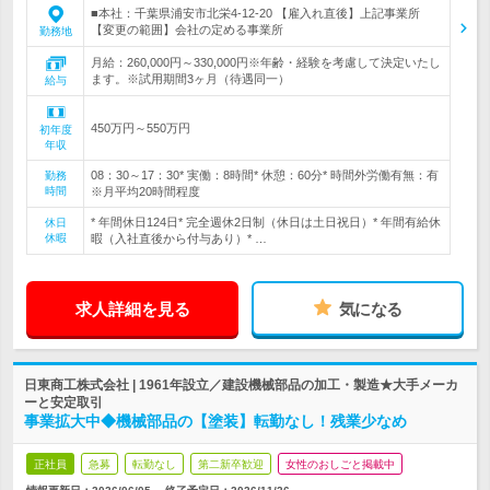
■本社：千葉県浦安市北栄4-12-20 【雇入れ直後】上記事業所
【変更の範囲】会社の定める事業所
勤務地
月給：260,000円～330,000円※年齢・経験を考慮して決定いたし
ます。※試用期間3ヶ月（待遇同一）
給与
450万円～550万円
初年度
年収
08：30～17：30* 実働：8時間* 休憩：60分* 時間外労働有無：有
勤務
時間
※月平均20時間程度
* 年間休日124日* 完全週休2日制（休日は土日祝日）* 年間有給休
休日
休暇
暇（入社直後から付与あり）* …
求人詳細を見る
気になる
日東商工株式会社 | 1961年設立／建設機械部品の加工・製造★大手メーカ
ーと安定取引
事業拡大中◆機械部品の【塗装】転勤なし！残業少なめ
正社員
急募
転勤なし
第二新卒歓迎
女性のおしごと掲載中