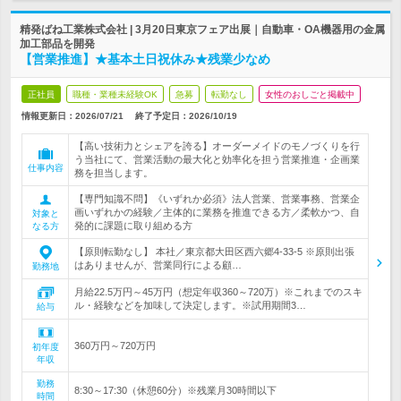
精発ばね工業株式会社 | 3月20日東京フェア出展｜自動車・OA機器用の金属
加工部品を開発
【営業推進】★基本土日祝休み★残業少なめ
正社員
職種・業種未経験OK
急募
転勤なし
女性のおしごと掲載中
情報更新日：2026/07/21
終了予定日：
2026/10/19
【高い技術力とシェアを誇る】オーダーメイドのモノづくりを行
う当社にて、営業活動の最大化と効率化を担う営業推進・企画業
仕事内容
務を担当します。
【専門知識不問】《いずれか必須》法人営業、営業事務、営業企
画いずれかの経験／主体的に業務を推進できる方／柔軟かつ、自
対象と
発的に課題に取り組める方
なる方
【原則転勤なし】 本社／東京都大田区西六郷4-33-5 ※原則出張
はありませんが、営業同行による顧…
勤務地
月給22.5万円～45万円（想定年収360～720万）※これまでのスキ
ル・経験などを加味して決定します。※試用期間3…
給与
360万円～720万円
初年度
年収
勤務
8:30～17:30（休憩60分）※残業月30時間以下
時間