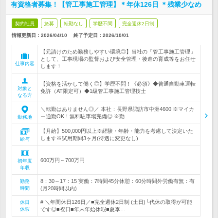
有資格者募集！【管工事施工管理】＊年休126日 ＊残業少なめ
契約社員
急募
転勤なし
学歴不問
完全週休2日制
情報更新日：2026/04/10
終了予定日：
2026/10/01
【元請けのため勤務しやすい環境◎】当社の「管工事施工管理」
として、工事現場の監督および安全管理・後進の育成等をお任せ
仕事内容
します！
【資格を活かして働く◎】学歴不問！《必須》◆普通自動車運転
対象と
免許（AT限定可）◆1級管工事施工管理技士
なる方
＼転勤はありません◎／ 本社：長野県諏訪市中洲4600 ※マイカ
ー通勤OK！無料駐車場完備◎ ※勤…
勤務地
【月給】500,000円以上※経験・年齢・能力を考慮して決定いた
します※試用期間3ヶ月(待遇に変更なし)
給与
600万円～700万円
初年度
年収
8：30～17：15 実働：7時間45分休憩：60分時間外労働有無：有
勤務
時間
(月20時間以内)
# ＼年間休日126日／■完全週休2日制 (土日)└代休の取得が可能
休日
休暇
です◎■祝日■年末年始休暇■夏季…