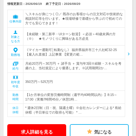
情報更新日：2026/06/19
終了予定日：
2026/08/20
＼スキルが身につく◎／ 既存のお客様からの注文対応や技術的な
相談対応等を行います。★現場研修で基礎から学ぶので初めての
仕事内容
方でも安心できます！
【未経験・第二新卒・UIターン歓迎】＜必須＞40歳未満の方
対象と
（※） ★モノづくりに興味がある方必見
なる方
《マイカー通勤可│転勤なし》 福井県福井市三十八社町32-25
【雇入れ直後】上記事業 【変更の範…
勤務地
月給20万円～30万円 ＋ 諸手当 ＋ 賞与年3回※経験・スキルを考
慮の上、当社規定により優遇します。※試用期間2か…
給与
350万円～525万円
初年度
年収
【1か月単位の変形労働時間制（週平均40時間以内）】8:15～
勤務
時間
17:00（実働7時間45分／休憩1時…
* 週休2日制（日・祝、隔週土曜）※会社カレンダーによる* 有給
休日
休暇
休暇（半日単位での取得も可能） * …
求人詳細を見る
気になる