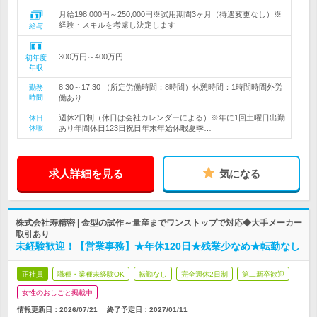
月給198,000円～250,000円※試用期間3ヶ月（待遇変更なし）※
経験・スキルを考慮し決定します
給与
300万円～400万円
初年度
年収
8:30～17:30 （所定労働時間：8時間）休憩時間：1時間時間外労
勤務
時間
働あり
週休2日制（休日は会社カレンダーによる）※年に1回土曜日出勤
休日
休暇
あり年間休日123日祝日年末年始休暇夏季…
求人詳細を見る
気になる
株式会社寿精密 | 金型の試作～量産までワンストップで対応◆大手メーカー
取引あり
未経験歓迎！【営業事務】★年休120日★残業少なめ★転勤なし
正社員
職種・業種未経験OK
転勤なし
完全週休2日制
第二新卒歓迎
女性のおしごと掲載中
情報更新日：2026/07/21
終了予定日：
2027/01/11