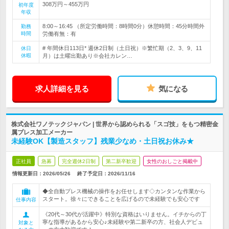
308万円～455万円
初年度
年収
8:00～16:45 （所定労働時間：8時間0分）休憩時間：45分時間外
勤務
時間
労働有無：有
# 年間休日113日* 週休2日制（土日祝）※繁忙期（2、3、9、11
休日
休暇
月）は土曜出勤あり※会社カレン…
求人詳細を見る
気になる
株式会社ワノテックジャパン | 世界から認められる「スゴ技」をもつ精密金
属プレス加工メーカー
未経験OK【製造スタッフ】残業少なめ・土日祝お休み★
正社員
急募
完全週休2日制
第二新卒歓迎
女性のおしごと掲載中
情報更新日：2026/05/26
終了予定日：
2026/11/16
◆全自動プレス機械の操作をお任せします◇カンタンな作業から
スタート。徐々にできることを広げるので未経験でも安心です
仕事内容
《20代～30代が活躍中》特別な資格はいりません。イチからの丁
寧な指導があるから安心♪未経験や第二新卒の方、社会人デビュ
対象と