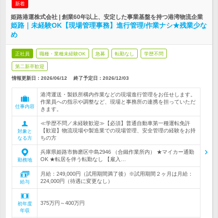
新着
姫路港運株式会社 | 創業60年以上、安定した事業基盤を持つ港湾物流企業
姫路｜未経験OK【現場管理事務】進行管理/作業ナシ★残業少な
め
正社員
職種・業種未経験OK
急募
転勤なし
学歴不問
第二新卒歓迎
情報更新日：2026/06/12
終了予定日：
2026/12/03
港湾運送・製鉄所構内作業などの現場進行管理をお任せします。
作業員への指示や調整など、現場と事務所の連携を担っていただ
仕事内容
きます。
≪学歴不問／未経験歓迎≫【必須】普通自動車第一種運転免許
【歓迎】物流現場や製造業での現場管理、安全管理の経験をお持
対象と
ちの方
なる方
兵庫県姫路市飾磨区中島2946 （合鐵作業所内） ★マイカー通勤
OK ★転居を伴う転勤なし 【雇入…
勤務地
月給：249,000円（試用期間満了後）※試用期間２ヶ月は月給：
224,000円（待遇に変更なし）
給与
375万円～400万円
初年度
年収