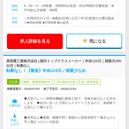
8：00～17：00実働：7時間55分休憩：65分時間外労働有無：有
勤務
時間
平均的な月残業：4時間
＜年間休日11２日＞■週休2日制 (土日)└年3日程度の土曜出勤あ
休日
休暇
り■有給休暇 ■GW休暇 ■お盆休…
求人詳細を見る
気になる
東部重工業株式会社 | 国内トップクラスメーカー｜年休124日｜残業月20h
以内｜転勤なし
転勤なし！【製造】年休124日／残業少なめ
正社員
職種・業種未経験OK
完全週休2日制
第二新卒歓迎
情報更新日：2026/07/03
終了予定日：
2026/12/24
◆大型クレーン用荷役機械の製造工程で、溶接や組立などを担当
します。◆自分に合った工程からスタートできるので、未経験で
仕事内容
も安心して働けます。
◆高卒以上◆業種・職種不問！基礎から技術習得可＊働きながら
対象と
手に職をつけたい方歓迎
なる方