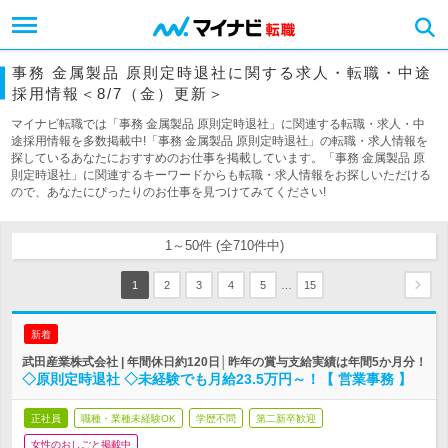
事務 金属製品 原則定時退社に関する求人・転職・中途
採用情報＜8/7（金）更新＞
マイナビ転職では「事務 金属製品 原則定時退社」に関連する転職・求人・中
途採用情報を多数掲載中!「事務 金属製品 原則定時退社」の転職・求人情報を
探しているあなたにおすすめのお仕事を掲載しています。「事務 金属製品 原
則定時退社」に関連するキーワードからも転職・求人情報をお探しいただける
ので、あなたにぴったりのお仕事を見つけてみてください!
1～50件 (全710件中)
…
1
2
3
4
5
15
新着
武田産業株式会社 | 年間休日約120日│昨年の賞与支給実績は年間5か月分！
◇原則定時退社 ◇未経験でも月給23.5万円～！【 営業事務 】
正社員
職種・業種未経験OK
学歴不問
第二新卒歓迎
女性のおしごと掲載中