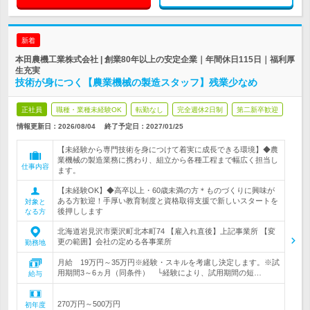
新着
本田農機工業株式会社 | 創業80年以上の安定企業｜年間休日115日｜福利厚
生充実
技術が身につく【農業機械の製造スタッフ】残業少なめ
正社員
職種・業種未経験OK
転勤なし
完全週休2日制
第二新卒歓迎
情報更新日：2026/08/04
終了予定日：
2027/01/25
【未経験から専門技術を身につけて着実に成長できる環境】◆農
業機械の製造業務に携わり、組立から各種工程まで幅広く担当し
仕事内容
ます。
【未経験OK】◆高卒以上・60歳未満の方＊ものづくりに興味が
ある方歓迎！手厚い教育制度と資格取得支援で新しいスタートを
対象と
後押しします
なる方
北海道岩見沢市栗沢町北本町74 【雇入れ直後】上記事業所 【変
更の範囲】会社の定める各事業所
勤務地
月給 19万円～35万円※経験・スキルを考慮し決定します。※試
用期間3～6ヵ月（同条件） └経験により、試用期間の短…
給与
270万円～500万円
初年度