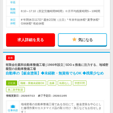
年収
勤務
8:10～17:10（所定労働時間8時間）※月平均残業時間5～10時間
時間
# 年間休日117日* 週休2日制（土日）* 年末年始休暇* 夏季休暇*
休日
休暇
GW休暇* 有給休暇
求人詳細を見る
気になる
新着
有限会社親和自動車整備工場 | 1966年設立│SDGｓ推進に注力する、地域密
着型の自動車整備工場
自動車の【鈑金塗装】◆未経験・無資格でもOK ◆残業少なめ
正社員
職種・業種未経験OK
急募
転勤なし
学歴不問
第二新卒歓迎
情報更新日：2026/07/13
終了予定日：
2026/11/05
地域密着の自動車整備工場である当社にて、鈑金塗装を中心とし
た修理作業やカスタマイズ品の取り付け・加工などをお任せしま
仕事内容
す！