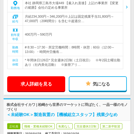
本社 静岡県三島市大場449 【雇入れ直後】上記の事業所 【変更
の範囲】会社の定める事業所
勤務地
月給234,300円～346,200円※上記は固定残業手当31,800円～
47,000円（20時間分）を含む※超過分…
給与
400万円～590万円
初年度
年収
# 8:30～17:30・所定労働時間：8時間・休憩：60分（12:00～
勤務
時間
13:00）・時間外労働有…
* 年間休日126日* 完全週休2日制（土日祝日） ※年2回土曜出勤
休日
休暇
あり（社内美化活動） ※振替アリ…
求人詳細を見る
気になる
株式会社サイカワ | 柏崎から世界のマーケットに羽ばたく、一品一様のモノ
づくり
＜未経験OK＞製造装置の【機械組立スタッフ】残業少なめ
正社員
職種・業種未経験OK
転勤なし
完全週休2日制
第二新卒歓迎
情報更新日：2026/04/28
終了予定日：
2026/10/26