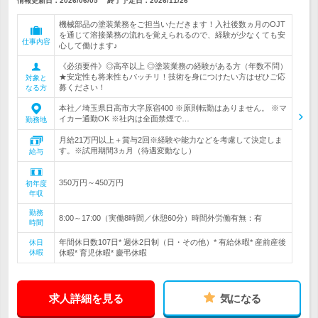
情報更新日：2026/06/05
終了予定日：
2026/11/26
機械部品の塗装業務をご担当いただきます！入社後数ヵ月のOJT
を通じて溶接業務の流れを覚えられるので、経験が少なくても安
仕事内容
心して働けます♪
《必須要件》◎高卒以上 ◎塗装業務の経験がある方（年数不問）
★安定性も将来性もバッチリ！技術を身につけたい方はぜひご応
対象と
募ください！
なる方
本社／埼玉県日高市大字原宿400 ※原則転勤はありません。 ※マ
イカー通勤OK ※社内は全面禁煙で…
勤務地
月給21万円以上＋賞与2回※経験や能力などを考慮して決定しま
す。※試用期間3ヵ月（待遇変動なし）
給与
350万円～450万円
初年度
年収
勤務
8:00～17:00（実働8時間／休憩60分）時間外労働有無：有
時間
年間休日数107日* 週休2日制（日・その他）* 有給休暇* 産前産後
休日
休暇
休暇* 育児休暇* 慶弔休暇
求人詳細を見る
気になる