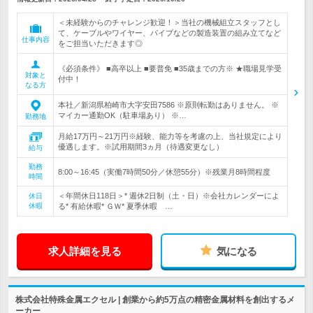
＜未経験からのチャレンジ歓迎！＞当社の機械組立スタッフとし
て、ケーブルやワイヤー、パイプなどの製造装置の組み立てなど
仕事内容
をご担当いただきます◎
《必須条件》 ■高卒以上 ■要普免 ■35歳までの方※ ★職場見学受
対象と
付中！
なる方
本社／新潟県柏崎市大字安田7586 ※原則転勤はありません。 ※
マイカー通勤OK（駐車場あり） ※…
勤務地
月給17万円～21万円※経験、能力等を考慮の上、当社規定により
優遇します。※試用期間3ヵ月（待遇変更なし）
給与
勤務
8:00～16:45（実働7時間50分／休憩55分）※残業月8時間程度
時間
＜年間休日118日＞* 週休2日制（土・日）※会社カレンダーによ
休日
休暇
る* 有給休暇* ＧＷ* 夏季休暇 …
求人詳細を見る
気になる
株式会社特殊金属エクセル | 創業から約5万点の精密金属材料を創出するメ
ーカー