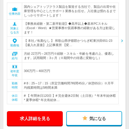
国内シェアトップクラス製品を製造する当社で、製品の出荷や在
庫管理を中心としたサポート業務をお任せ。入社後は慣れるまで
仕事内容
しっかりサポートします！
【事務未経験・第二新卒歓迎】◆高卒以上◆基本PCスキル
（Excel・Word）★営業事務や貿易事務の経験がある方は歓迎し
対象と
ます！
なる方
【 本社／転勤なし 】 和歌山県伊都郡かつらぎ町東渋田651-23
【雇入れ直後】上記事業所 【変…
勤務地
月給 22万円～28万円※経験・スキル・年齢を考慮の上、優遇し
ます。試用期間：3ヶ月（※期間中の待遇に変動なし）
給与
300万円～400万円
初年度
年収
# 8：25～17：15（所定労働時間7時間45分／休憩65分）※月平
勤務
時間
均残業時間は5時間未満
# 【 年間休日120日 】# 完全週休2日制（土日祝）* 年末年始休暇
休日
休暇
* 夏季休暇* 年次有給休…
求人詳細を見る
気になる