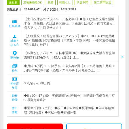
正社員
業種未経験OK
急募
転勤なし
学歴不問
第二新卒歓迎
情報更新日：2026/07/07
終了予定日：
2026/12/28
【土日祝休みでプライベートも充実♪】◆様々な生産現場で活躍
する「溶接機」の設計をお任せ。※頑張りは昇給・賞与で還元！
仕事内容
収入アップも目指せます！
【人物重視！成長を全面バックアップ】◆2D、3DCADの使用経
験 or 機械設計の実務経験（※業界・年数不問） ⇒車関連の機械
対象と
設計経験も歓迎！
なる方
【転勤なし／バイク・自転車通勤OK】 ◆大阪府東大阪市西堤学
園町2丁目2番24号 【雇入れ直後】上…
勤務地
◆月給26万円～ ＋ 諸手当 ＋ 賞与年2回【モデル月給例】月給30
万円／30代※年齢・経験・スキルを十分考慮の上、…
給与
350万円～500万円
初年度
年収
◆8：00～17：00（実働8時間/休憩60分）※時間外労働有無：有
勤務
時間
※原則定時退社
◆週休2日制（土日）◆祝日◆GW休暇◆夏季休暇 ◆年末年始休
休日
休暇
暇（8日程度）◆有給休暇◆特別休暇