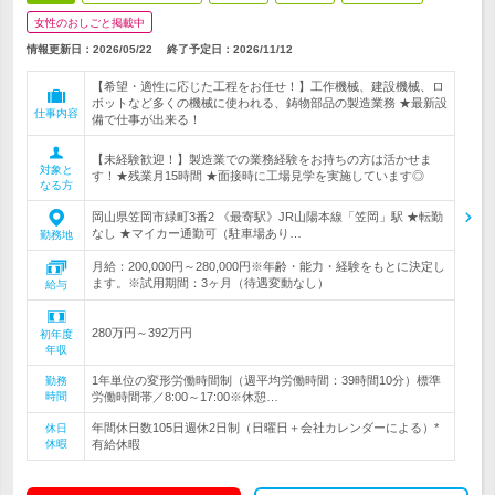
女性のおしごと掲載中
情報更新日：2026/05/22
終了予定日：
2026/11/12
【希望・適性に応じた工程をお任せ！】工作機械、建設機械、ロ
ボットなど多くの機械に使われる、鋳物部品の製造業務 ★最新設
仕事内容
備で仕事が出来る！
【未経験歓迎！】製造業での業務経験をお持ちの方は活かせま
対象と
す！★残業月15時間 ★面接時に工場見学を実施しています◎
なる方
岡山県笠岡市緑町3番2 《最寄駅》JR山陽本線「笠岡」駅 ★転勤
なし ★マイカー通勤可（駐車場あり…
勤務地
月給：200,000円～280,000円※年齢・能力・経験をもとに決定し
ます。※試用期間：3ヶ月（待遇変動なし）
給与
280万円～392万円
初年度
年収
1年単位の変形労働時間制（週平均労働時間：39時間10分）標準
勤務
時間
労働時間帯／8:00～17:00※休憩…
年間休日数105日週休2日制（日曜日＋会社カレンダーによる）*
休日
休暇
有給休暇