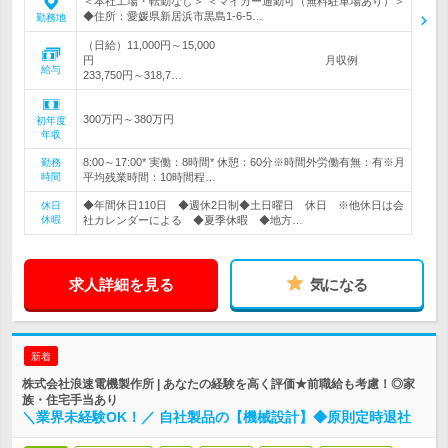
＜本社工場・転勤なし＞ ＜マイカー通勤可（無料駐車場あり）＞
◆住所：愛媛県新居浜市黒島1-6-5…
勤務地
（日給）11,000円～15,000
円 月収例
給与
233,750円～318,7…
300万円～380万円
初年度
年収
8:00～17:00* 実働：8時間* 休憩：60分※時間外労働有無：有※月
勤務
時間
平均残業時間：10時間程…
◆年間休日110日 ◆週休2日制◆土日曜日 休日 ※他休日は会
休日
休暇
社カレンダーによる ◆夏季休暇 ◆地方…
求人詳細を見る
気になる
新着
株式会社浪速電機製作所 | あなたの経験を高く評価★前職給も考慮！◎家
族・住宅手当あり
＼業界未経験OK！／ 自社製品の【機械設計】◆原則定時退社