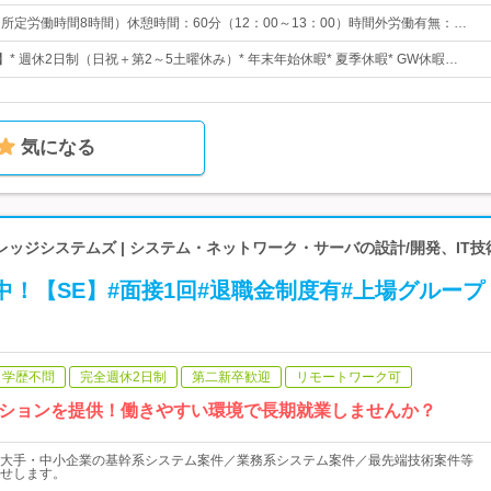
0（所定労働時間8時間）休憩時間：60分（12：00～13：00）時間外労働有無：…
】* 週休2日制（日祝＋第2～5土曜休み）* 年末年始休暇* 夏季休暇* GW休暇…
気になる
ッジシステムズ | システム・ネットワーク・サーバの設計/開発、IT
躍中！【SE】#面接1回#退職金制度有#上場グループ
学歴不問
完全週休2日制
第二新卒歓迎
リモートワーク可
ションを提供！働きやすい環境で長期就業しませんか？
大手・中小企業の基幹系システム案件／業務系システム案件／最先端技術案件等
せします。