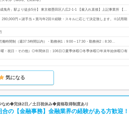
スキル（Word、Excel等）
成曳舟」駅より徒歩5分】 東京都墨田区八広2-1-1 【雇入れ直後】上記事業所 【…
0円 ～ 280,000円＋諸手当＋賞与年2回※経験・スキルに応じて決定致します。※試用期
円
働時間制（週37.5時間以内）・勤務例1：9:00～17:30・勤務例2：8:30…
日曜・祝日・その他）◎年間休日：106日◎夏季休暇◎冬季休暇◎年末年始休暇◎有
気になる
業少なめ◆完休2日／土日祝休み◆資格取得制度あり
組合の【金融事務】金融業界の経験がある方歓迎！