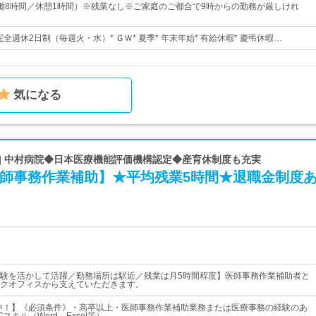
0（実働8時間／休憩1時間）※残業なし※ご家庭のご都合で9時からの勤務が厳しけれ
 完全週休2日制（毎週火・水）* ＧＷ* 夏季* 年末年始* 有給休暇* 慶弔休暇…
気になる
 | 中村病院◆日本医療機能評価機構認定◆産育休制度も充実
医師事務作業補助】★平均残業5時間★退職金制度
験を活かして活躍／勤務場所は駅近／残業は月5時間程度】医師事務作業補助者と
クオフィスから支えていただきます。
躍中！】《必須条件》・高卒以上・医師事務作業補助業務または医療事務の経験のあ