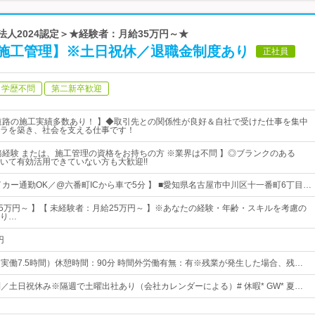
法人2024認定＞★経験者：月給35万円～★
施工管理】※土日祝休／退職金制度あり
正社員
学歴不問
第二新卒歓迎
道路の施工実績多数あり！ 】◆取引先との関係性が良好＆自社で受けた仕事を集中
ラを築き、社会を支える仕事です！
務経験 または、施工管理の資格をお持ちの方 ※業界は不問 】◎ブランクのある
いて有効活用できていない方も大歓迎!!
イカー通勤OK／@六番町ICから車で5分 】 ■愛知県名古屋市中川区十一番町6丁目…
35万円～ 】【 未経験者：月給25万円～ 】※あなたの経験・年齢・スキルを考慮の
り…
円
0（実働7.5時間）休憩時間：90分 時間外労働有無：有※残業が発生した場合、残…
日制／土日祝休み※隔週で土曜出社あり（会社カレンダーによる）# 休暇* GW* 夏…