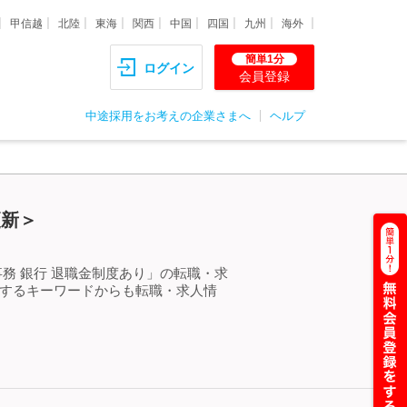
甲信越
北陸
東海
関西
中国
四国
九州
海外
簡単1分
ログイン
会員登録
中途採用をお考えの企業さまへ
ヘルプ
更新＞
務 銀行 退職金制度あり」の転職・求
連するキーワードからも転職・求人情