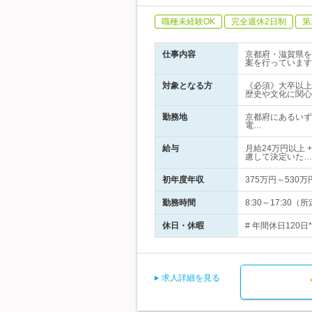
職種未経験OK
完全週休2日制
第
仕事内容
京都府・滋賀県を
案を行っています
対象となる方
《必須》大卒以上
歴史や文化に関心
勤務地
京都府にあるいず
電…
給与
月給24万円以上 
慮して決定いた…
初年度年収
375万円～530万
勤務時間
8:30～17:3
休日・休暇
# 年間休日120
求人詳細を見る