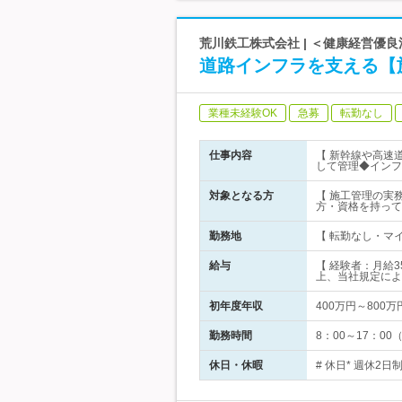
荒川鉄工株式会社 | ＜健康経営優良
道路インフラを支える【
業種未経験OK
急募
転勤なし
仕事内容
【 新幹線や高速
して管理◆インフ
対象となる方
【 施工管理の実
方・資格を持って
勤務地
【 転勤なし・マ
給与
【 経験者：月給
上、当社規定によ
初年度年収
400万円～800万
勤務時間
8：00～17：0
休日・休暇
# 休日* 週休2