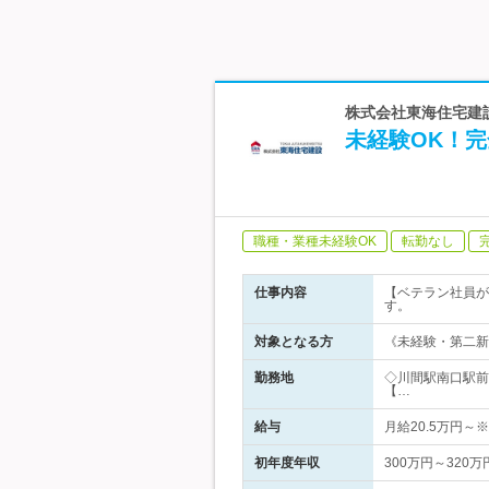
株式会社東海住宅建設
未経験OK！
職種・業種未経験OK
転勤なし
仕事内容
【ベテラン社員が
す。
対象となる方
《未経験・第二新
勤務地
◇川間駅南口駅前
【…
給与
月給20.5万円
初年度年収
300万円～320万