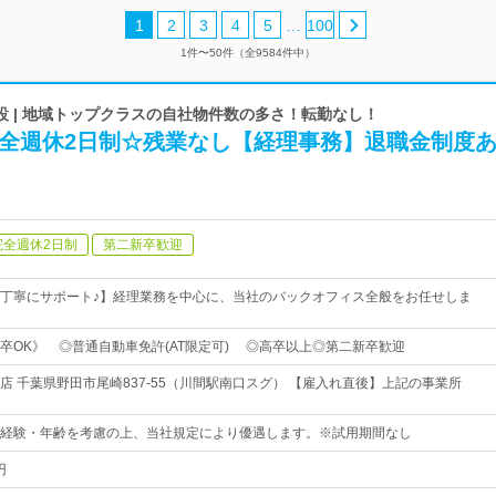
…
1
2
3
4
5
100
1件〜50件（全9584件中）
 | 地域トップクラスの自社物件数の多さ！転勤なし！
完全週休2日制☆残業なし【経理事務】退職金制度
完全週休2日制
第二新卒歓迎
丁寧にサポート♪】経理業務を中心に、当社のバックオフィス全般をお任せしま
卒OK》 ◎普通自動車免許(AT限定可) ◎高卒以上◎第二新卒歓迎
店 千葉県野田市尾崎837-55（川間駅南口スグ） 【雇入れ直後】上記の事業所
～※経験・年齢を考慮の上、当社規定により優遇します。※試用期間なし
円