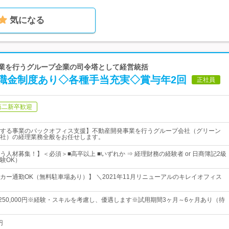
気になる
事業を行うグループ企業の司令塔として経営統括
職金制度あり◇各種手当充実◇賞与年2回
正社員
第二新卒歓迎
する事業のバックオフィス支援】不動産開発事業を行うグループ会社（グリーン
社）の経理業務全般をお任せします。
人材募集！】＜必須＞■高卒以上 ■いずれか ⇒ 経理財務の経験者 or 日商簿記2級
験OK）
カー通勤OK（無料駐車場あり）】 ＼2021年11月リニューアルのキレイオフィス
円～250,000円※経験・スキルを考慮し、優遇します※試用期間3ヶ月～6ヶ月あり（待
円