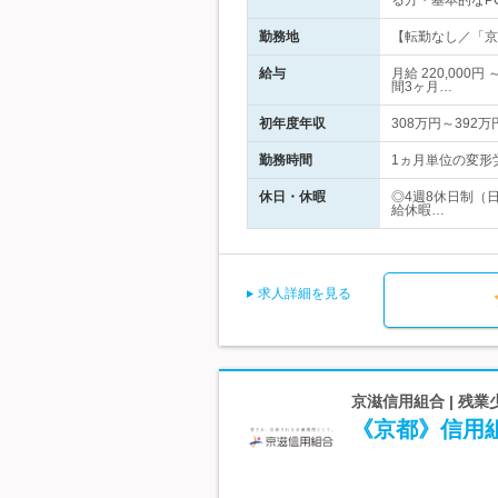
る方・基本的なPC
勤務地
【転勤なし／「京
給与
月給 220,00
間3ヶ月…
初年度年収
308万円～392万
勤務時間
1ヵ月単位の変形労
休日・休暇
◎4週8休日制（
給休暇…
求人詳細を見る
京滋信用組合 | 残
《京都》信用