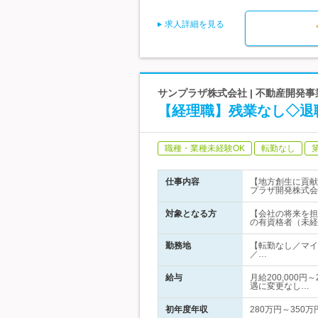
求人詳細を見る
サンプラザ株式会社 | 不動産開発
【経理職】残業なし◇退
職種・業種未経験OK
転勤なし
仕事内容
【地方創生に貢献
プラザ開発株式会
対象となる方
【会社の将来を担う
の有資格者（未経
勤務地
【転勤なし／マイ
／…
給与
月給200,000
遇に変更なし…
初年度年収
280万円～350万