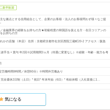
二新卒歓迎
主な拠点とする信用組合として、企業のお客様・法人のお客様問わず様々なご提
。
／金融業界の経験をお持ちの方★初級程度の韓国語を扱える方・在日コリアンの
をお持ちの方
れかの店舗 《本店》 住所：京都府京都市右京区西院三蔵町20-2 アクセス：阪急
+ 諸手当 + 賞与 年2回※試用期間3ヵ月（待遇に変更なし）※経験・年齢・能力を考
円
0（所定労働時間8時間／休憩60分）※時間外労働あり
日* 完全週休2日制（土日）* 祝日* 年末年始（6日）* 有給休暇（入社直後に1…
気になる