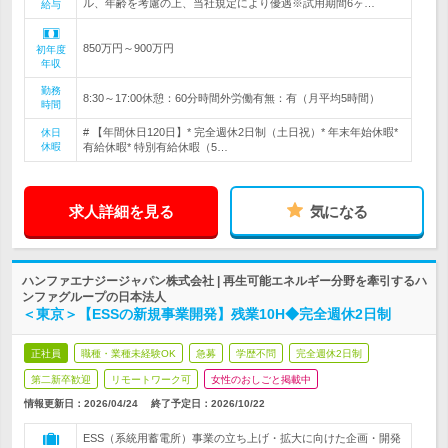
ル、年齢を考慮の上、当社規定により優遇※試用期間6ヶ…
給与
850万円～900万円
初年度
年収
勤務
8:30～17:00休憩：60分時間外労働有無：有（月平均5時間）
時間
# 【年間休日120日】* 完全週休2日制（土日祝）* 年末年始休暇*
休日
休暇
有給休暇* 特別有給休暇（5…
求人詳細を見る
気になる
ハンファエナジージャパン株式会社 | 再生可能エネルギー分野を牽引するハ
ンファグループの日本法人
＜東京＞【ESSの新規事業開発】残業10H◆完全週休2日制
正社員
職種・業種未経験OK
急募
学歴不問
完全週休2日制
第二新卒歓迎
リモートワーク可
女性のおしごと掲載中
情報更新日：2026/04/24
終了予定日：
2026/10/22
ESS（系統用蓄電所）事業の立ち上げ・拡大に向けた企画・開発