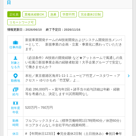
日
正社員
業種未経験OK
急募
学歴不問
完全週休2日制
リモートワーク可
情報更新日：2026/06/10
終了予定日：
2026/11/16
新規事業開発チームのAI技術開発およびシステム開発担当メンバ
ーとして、 新規事業の企画・立案・事業化に携わっていただき
仕事内容
ます。
《必須条件》AI技術の開発経験 など★アットホームで風通しの良
い社風◎新規事業企画の経験者歓迎！大手企業グループで安定し
対象と
て働きませんか？
なる方
本社／東京都港区海岸1-11-1 ニューピア竹芝ノースタワー ＜ア
クセス＞ ゆりかもめ「竹芝駅」よ…
勤務地
月給 286,000円～＋賞与年2回＋諸手当※給与詳細は年齢・経験
等を考慮の上、決定します※試用期間なし
給与
520万円～760万円
初年度
年収
フルフレックスタイム（標準労働時間1日7時間40分／休憩60分）
勤務
時間
※コアタイムなし※全社平均の残業時間…
# 【年間休日123日】◆完全週休2日制（土日祝休み）◆祝日◆年
休日