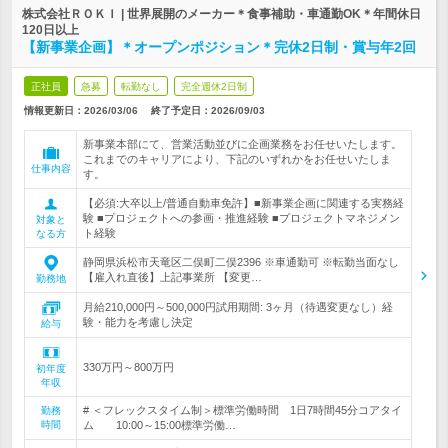
株式会社ＲＯＫＩ | 世界展開のメーカー＊食事補助・車通勤OK＊年間休日
120日以上
【新事業企画】＊オープンポジション＊完休2日制・賞与年2回
正社員
急募
転勤なし
完全週休2日制
情報更新日：2026/03/06
終了予定日：
2026/09/03
新事業本部にて、営業活動並びに企画業務をお任せいたします。
これまでのキャリアにより、下記のいずれかをお任せいたしま
仕事内容
す。
【必須:大卒以上/普通自動車免許】■新事業企画に関連する実務経
験 ■プロジェクトへの参画・推進経験 ■プロジェクトマネジメン
対象と
ト経験
なる方
静岡県浜松市天竜区二俣町二俣2396 ※車通勤可 ※転勤当面なし
【雇入れ直後】上記事業所 【変更…
勤務地
月給210,000円～500,000円試用期間: 3ヶ月（待遇変更なし）経
験・能力を考慮し決定
給与
330万円～800万円
初年度
年収
# ＜フレックスタイム制＞標準労働時間 1日7時間45分コアタイ
勤務
時間
ム 10:00～15:00標準労働…