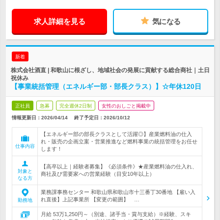
求人詳細を見る
気になる
新着
株式会社酒直 | 和歌山に根ざし、地域社会の発展に貢献する総合商社｜土日
祝休み
【事業統括管理（エネルギー部・部長クラス）】☆年休120日
正社員
急募
完全週休2日制
女性のおしごと掲載中
情報更新日：2026/04/14
終了予定日：
2026/10/12
【エネルギー部の部長クラスとして活躍◎】産業燃料油の仕入
れ・販売の企画立案・営業推進など燃料事業の統括管理をお任せ
仕事内容
します！
【高卒以上｜経験者募集】《必須条件》★産業燃料油の仕入れ、
対象と
商社及び需要家への営業経験（目安10年以上）
なる方
業務課事務センター 和歌山県和歌山市十三番丁30番地 【雇い入
れ直後】上記事業所 【変更の範囲】 …
勤務地
月給 53万1,250円～（別途、諸手当・賞与支給）※経験、スキ