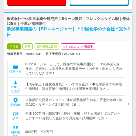
株式会社中化学日本総合研究所 | UIターン歓迎｜フレックスタイム制｜年休
125日｜手厚い福利厚生
新規事業開発の【BDマネージャー】＊中国化学の子会社＊完休2
日
正社員
急募
完全週休2日制
女性のおしごと掲載中
情報更新日：2026/07/31
終了予定日：
2027/01/21
BDマネージャーとして、既存の新規事業開発テーマの事業化を
推進。将来的には次世代の新規事業テーマの企画・創出にも携わ
仕事内容
っていただきます！
【大卒以上｜経験者募集】＜いずれか必須＞◆化学業界での事業
対象と
企画経験、新規事業企画経験または関連支援経験 など...
なる方
＜横浜研究開発センター＞ 神奈川県横浜市神奈川区恵比寿町1 澁
澤ABCビルディング2号館4階 【雇…
勤務地
年俸 600万円～800万円※経験・年齢・能力を考慮して決定いた
します※12分割した金額を毎月支給※試用期間3カ月～…
給与
600万円～800万円
初年度