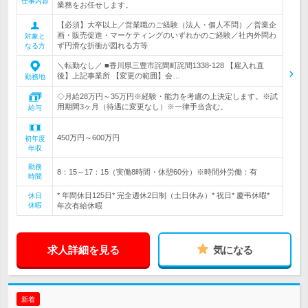
仕事内容
業務をお任せします。
【必須】大卒以上／営業職のご経験（法人・個人不問）／営業企
画・販売促進・マーケティングのいずれかのご経験／社内外問わ
対象と
ず円滑な折衝が図れる方等
なる方
＼転勤なし／ ■香川県三豊市詫間町詫間1338-128 【雇入れ直
後】上記事業所 【変更の範囲】会…
勤務地
◇月給28万円～35万円※経験・能力を考慮の上決定します。※試
用期間3ヶ月（待遇に変更なし）※一律手当含む。
給与
450万円～600万円
初年度
年収
勤務
8：15～17：15（実働8時間・休憩60分）※時間外労働：有
時間
* 年間休日125日* 完全週休2日制（土日休み）* 祝日* 慶弔休暇*
休日
休暇
年次有給休暇
求人詳細を見る
気になる
新着