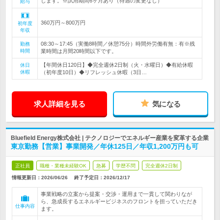
します。※試用期間6ヶ月あり（待遇の変更なし）
給与
360万円～800万円
初年度
年収
08:30～17:45（実働8時間／休憩75分）時間外労働有無：有※残
勤務
時間
業時間は月間20時間以下です。
【年間休日120日】◆完全週休2日制（火・水曜日）◆有給休暇
休日
休暇
（初年度10日）◆リフレッシュ休暇（3日…
求人詳細を見る
気になる
Bluefield Energy株式会社 | テクノロジーでエネルギー産業を変革する企業
東京勤務【営業】事業開発／年休125日／年収1,200万円も可
正社員
職種・業種未経験OK
急募
学歴不問
完全週休2日制
情報更新日：2026/06/26
終了予定日：
2026/12/17
事業戦略の立案から提案・交渉・運用まで一貫して関わりなが
ら、急成長するエネルギービジネスのフロントを担っていただき
仕事内容
ます。