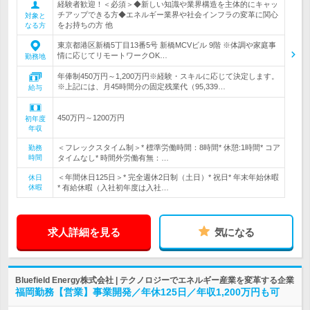
経験者歓迎！＜必須＞◆新しい知識や業界構造を主体的にキャッ
チアップできる方◆エネルギー業界や社会インフラの変革に関心
対象と
をお持ちの方 他
なる方
東京都港区新橋5丁目13番5号 新橋MCVビル 9階 ※体調や家庭事
情に応じてリモートワークOK…
勤務地
年俸制450万円～1,200万円※経験・スキルに応じて決定します。
※上記には、月45時間分の固定残業代（95,339…
給与
450万円～1200万円
初年度
年収
＜フレックスタイム制＞* 標準労働時間：8時間* 休憩:1時間* コア
勤務
時間
タイムなし* 時間外労働有無：…
＜年間休日125日＞* 完全週休2日制（土日）* 祝日* 年末年始休暇
休日
休暇
* 有給休暇（入社初年度は入社…
求人詳細を見る
気になる
Bluefield Energy株式会社 | テクノロジーでエネルギー産業を変革する企業
福岡勤務【営業】事業開発／年休125日／年収1,200万円も可