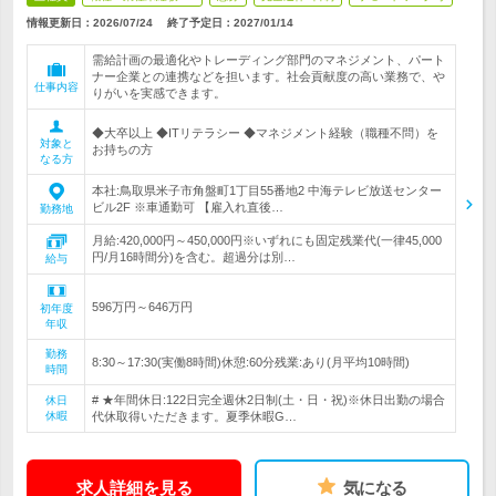
情報更新日：2026/07/24
終了予定日：
2027/01/14
需給計画の最適化やトレーディング部門のマネジメント、パート
ナー企業との連携などを担います。社会貢献度の高い業務で、や
仕事内容
りがいを実感できます。
◆大卒以上 ◆ITリテラシー ◆マネジメント経験（職種不問）を
対象と
お持ちの方
なる方
本社:鳥取県米子市角盤町1丁目55番地2 中海テレビ放送センター
ビル2F ※車通勤可 【雇入れ直後…
勤務地
月給:420,000円～450,000円※いずれにも固定残業代(一律45,000
円/月16時間分)を含む。超過分は別…
給与
596万円～646万円
初年度
年収
勤務
8:30～17:30(実働8時間)休憩:60分残業:あり(月平均10時間)
時間
# ★年間休日:122日完全週休2日制(土・日・祝)※休日出勤の場合
休日
休暇
代休取得いただきます。夏季休暇G…
求人詳細を見る
気になる