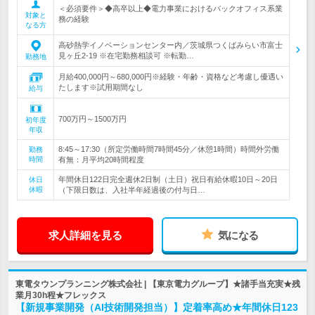
＜必須要件＞◆高卒以上◆電力事業におけるバックオフィス系業
対象と
務の経験
なる方
高砂熱学イノベーションセンター内／茨城県つくばみらい市富士
見ヶ丘2-19 ※在宅勤務相談可 ※転勤…
勤務地
月給400,000円～680,000円※経験・年齢・資格など考慮し優遇い
たします※試用期間なし
給与
700万円～1500万円
初年度
年収
8:45～17:30（所定労働時間7時間45分／休憩1時間）時間外労働
勤務
時間
有無：月平均20時間程度
年間休日122日完全週休2日制（土日）祝日有給休暇10日～20日
休日
休暇
（下限日数は、入社半年経過後の付与日…
求人詳細を見る
気になる
東電タウンプランニング株式会社 | 【東京電力グループ】★諸手当充実★残
業月30h程★フレックス
【新規事業開発（AI技術開発担当）】定着率高め★年間休日123