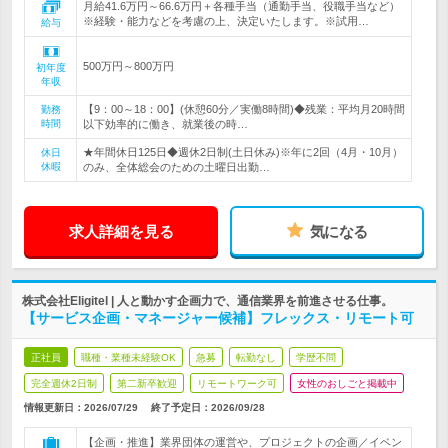
月給41.6万円～66.6万円＋各種手当（通勤手当、役職手当など）
※経験・能力などを考慮の上、決定いたします。※試用…
給与
500万円～800万円
初年度
年収
【9：00～18：00】(休憩60分／実働8時間)◆残業：平均月20時間
勤務
時間
以下効率的に働き、就業後の時…
★年間休日125日◆週休2日制(土日休み)※年に2回（4月・10月）
休日
休暇
のみ、全体総会のための土曜日出勤…
求人詳細を見る
気になる
株式会社Eligitel | 人と動かす企画力で、通信業界を前進させる仕事。
【サービス企画・マネージャー候補】フレックス・リモート可
正社員
職種・業種未経験OK
急募
転勤なし
学歴不問
完全週休2日制
第二新卒歓迎
リモートワーク可
女性のおしごと掲載中
情報更新日：2026/07/29
終了予定日：
2026/09/28
【企画・推進】業界団体の運営や、プロジェクトの企画／イベン