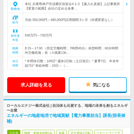
本社 兵庫県神戸市須磨区弥栄台4-1-3 【雇入れ直後】上記事業所
【変更の範囲】会社の定める各事…
勤務地
月給:350,000円～480,000円試用期間:3ヶ月（待遇変更なし）
給与
540万円～730万円
初年度
年収
8:15～17:00 （所定労働時間：7時間45分）休憩時間：60分時間
勤務
時間
外労働有無：有（※残業13h…
* 年間休日数：109日* 週休2日制（土日祝日）* 夏季7日、年末年
休日
休暇
始7日* 有給休暇：10日～（…
求人詳細を見る
気になる
ローカルエナジー株式会社 | 自治体も出資する、地域の未来を創るエネルギ
ー企業
エネルギーの地産地消で地域貢献【電力事業担当】課長(部長候
補)
正社員
職種・業種未経験OK
急募
完全週休2日制
リモートワーク可