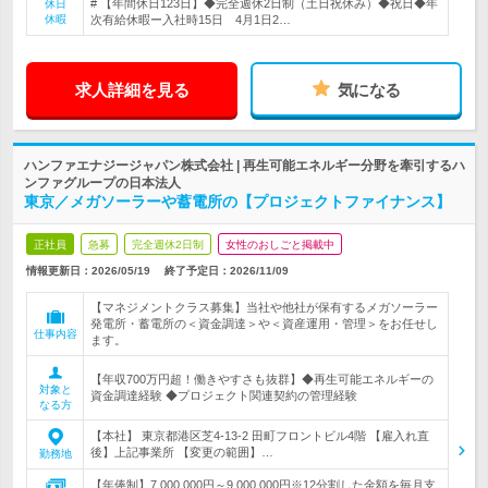
# 【年間休日123日】◆完全週休2日制（土日祝休み）◆祝日◆年
休日
休暇
次有給休暇ー入社時15日 4月1日2…
求人詳細を見る
気になる
ハンファエナジージャパン株式会社 | 再生可能エネルギー分野を牽引するハ
ンファグループの日本法人
東京／メガソーラーや蓄電所の【プロジェクトファイナンス】
正社員
急募
完全週休2日制
女性のおしごと掲載中
情報更新日：2026/05/19
終了予定日：
2026/11/09
【マネジメントクラス募集】当社や他社が保有するメガソーラー
発電所・蓄電所の＜資金調達＞や＜資産運用・管理＞をお任せし
仕事内容
ます。
【年収700万円超！働きやすさも抜群】◆再生可能エネルギーの
対象と
資金調達経験 ◆プロジェクト関連契約の管理経験
なる方
【本社】 東京都港区芝4-13-2 田町フロントビル4階 【雇入れ直
後】上記事業所 【変更の範囲】…
勤務地
【年俸制】7,000,000円～9,000,000円※12分割した金額を毎月支