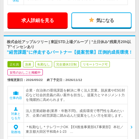
休暇
求人詳細を見る
気になる
株式会社アップルツリー | 東証STD上場グループ｜*土日休み*残業月20h以
下*インセンあり
”経営課題”に伴走するパートナー【提案営業】圧倒的成長環境！
正社員
急募
転勤なし
完全週休2日制
リモートワーク可
女性のおしごと掲載中
情報更新日：2026/05/22
終了予定日：
2026/11/12
企業・自治体の環境課題を解決に導く法人営業。脱炭素やESG対
応など社会的意義の高い案件を担当し、提案力とマネジメント力
仕事内容
を飛躍的に高められます。
法人営業経験者(業界・年数不問)。成長環境で専門性を高めたい
対象と
方、企業の経営課題に踏み込んだ提案をしたい方を歓迎します。
なる方
＊転勤なし＊テレワークOK 【EX推進事業部/LT事業部】 本社／
東京都大田区平和島4-1-23 …
勤務地