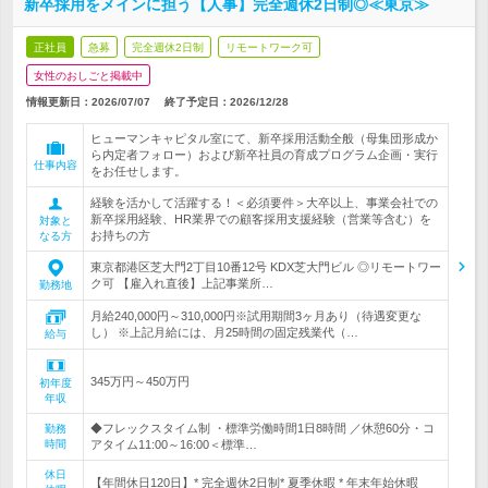
新卒採用をメインに担う【人事】完全週休2日制◎≪東京≫
正社員
急募
完全週休2日制
リモートワーク可
女性のおしごと掲載中
情報更新日：2026/07/07
終了予定日：
2026/12/28
ヒューマンキャピタル室にて、新卒採用活動全般（母集団形成か
ら内定者フォロー）および新卒社員の育成プログラム企画・実行
仕事内容
をお任せします。
経験を活かして活躍する！＜必須要件＞大卒以上、事業会社での
新卒採用経験、HR業界での顧客採用支援経験（営業等含む）を
対象と
お持ちの方
なる方
東京都港区芝大門2丁目10番12号 KDX芝大門ビル ◎リモートワー
ク可 【雇入れ直後】上記事業所…
勤務地
月給240,000円～310,000円※試用期間3ヶ月あり（待遇変更な
し） ※上記月給には、月25時間の固定残業代（…
給与
345万円～450万円
初年度
年収
◆フレックスタイム制 ・標準労働時間1日8時間 ／休憩60分・コ
勤務
時間
アタイム11:00～16:00＜標準…
休日
【年間休日120日】* 完全週休2日制* 夏季休暇 * 年末年始休暇