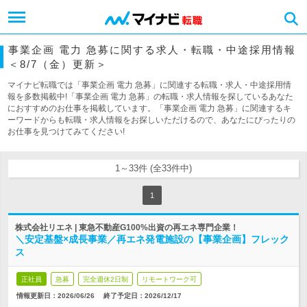
事業企画 電力 急募に関する求人・転職・中途採用情報
＜8/7（金）更新＞
マイナビ転職では「事業企画 電力 急募」に関連する転職・求人・中途採用情
報を多数掲載中!「事業企画 電力 急募」の転職・求人情報を探しているあなた
におすすめのお仕事を掲載しています。「事業企画 電力 急募」に関連するキ
ーワードからも転職・求人情報をお探しいただけるので、あなたにぴったりの
お仕事を見つけてみてください!
1～33件 (全33件中)
1
株式会社リエネ | 東急不動産G100%出資の再エネ専門企業！
＼安定基盤×成長事業／再エネ発電施設の【事業企画】フレック
ス
正社員
急募
完全週休2日制
リモートワーク可
情報更新日：2026/06/26
終了予定日：
2026/12/17