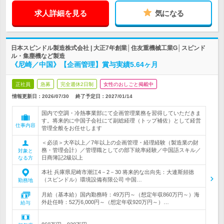
求人詳細を見る
気になる
日本スピンドル製造株式会社 | 大正7年創業│住友重機械工業G│スピンド
ル・集塵機など製造
《尼崎／中国》【企画管理】賞与実績5.64ヶ月
正社員
急募
完全週休2日制
女性のおしごと掲載中
情報更新日：2026/07/30
終了予定日：
2027/01/14
国内で空調・冷熱事業部にて企画管理業務を習得していただきま
す。将来的に中国子会社にて副総経理（トップ補佐）として経営
仕事内容
管理全般をお任せします
＜必須＞大卒以上／7年以上の企画管理・経理経験（製造業の財
務・管理会計）／管理職としての部下統率経験／中国語スキル／
対象と
日商簿記2級以上
なる方
本社 兵庫県尼崎市潮江4－2－30 将来的な出向先：大連斯頻徳
（スピンドル）環境設備有限公司 中国…
勤務地
月給（基本給）国内勤務時：49万円～（想定年収860万円～）海
外赴任時：52万6,000円～（想定年収920万円～）…
給与