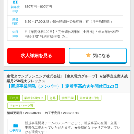
850万円～900万円
初年度
年収
勤務
8:30～17:00休憩：60分時間外労働有無：有（月平均5時間）
時間
# 【年間休日120日】* 完全週休2日制（土日祝）* 年末年始休暇*
休日
休暇
有給休暇* 特別有給休暇（5…
求人詳細を見る
気になる
東電タウンプランニング株式会社 | 【東京電力グループ】★諸手当充実★残
業月25h程★フレックス
【新規事業開発（メンバー）】定着率高め★年間休日123日
正社員
業種未経験OK
急募
学歴不問
完全週休2日制
リモートワーク可
情報更新日：2026/06/10
終了予定日：
2026/11/16
新規事業開発チームのメンバーとして、新規事業の企画・立案・
事業化に携わっていただきます。★長期的なキャリアを築いてい
仕事内容
ける環境です！