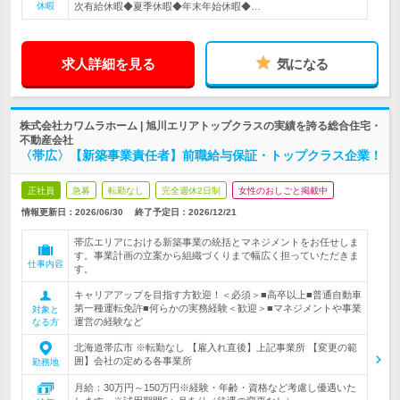
休暇
次有給休暇◆夏季休暇◆年末年始休暇◆…
求人詳細を見る
気になる
株式会社カワムラホーム | 旭川エリアトップクラスの実績を誇る総合住宅・
不動産会社
〈帯広〉【新築事業責任者】前職給与保証・トップクラス企業！
正社員
急募
転勤なし
完全週休2日制
女性のおしごと掲載中
情報更新日：2026/06/30
終了予定日：
2026/12/21
帯広エリアにおける新築事業の統括とマネジメントをお任せしま
す。事業計画の立案から組織づくりまで幅広く担っていただきま
仕事内容
す。
キャリアアップを目指す方歓迎！＜必須＞■高卒以上■普通自動車
第一種運転免許■何らかの実務経験＜歓迎＞■マネジメントや事業
対象と
運営の経験など
なる方
北海道帯広市 ※転勤なし 【雇入れ直後】上記事業所 【変更の範
囲】会社の定める各事業所
勤務地
月給：30万円～150万円※経験・年齢・資格など考慮し優遇いた