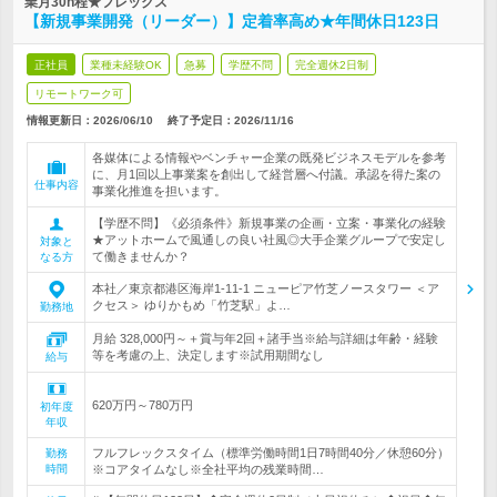
業月30h程★フレックス
【新規事業開発（リーダー）】定着率高め★年間休日123日
正社員
業種未経験OK
急募
学歴不問
完全週休2日制
リモートワーク可
情報更新日：2026/06/10
終了予定日：
2026/11/16
各媒体による情報やベンチャー企業の既発ビジネスモデルを参考
に、月1回以上事業案を創出して経営層へ付議。承認を得た案の
仕事内容
事業化推進を担います。
【学歴不問】《必須条件》新規事業の企画・立案・事業化の経験
★アットホームで風通しの良い社風◎大手企業グループで安定し
対象と
て働きませんか？
なる方
本社／東京都港区海岸1-11-1 ニューピア竹芝ノースタワー ＜ア
クセス＞ ゆりかもめ「竹芝駅」よ…
勤務地
月給 328,000円～＋賞与年2回＋諸手当※給与詳細は年齢・経験
等を考慮の上、決定します※試用期間なし
給与
620万円～780万円
初年度
年収
フルフレックスタイム（標準労働時間1日7時間40分／休憩60分）
勤務
時間
※コアタイムなし※全社平均の残業時間…