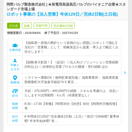
岡野バルブ製造株式会社 | ★発電用高温高圧バルブのパイオニア企業★スタ
ンダード市場上場
ロボット事業の【法人営業】年休129日／完休2日制(土日祝)
正社員
急募
学歴不問
完全週休2日制
情報更新日：2026/08/04
終了予定日：
2027/01/25
【福島第一原発の廃炉という前例のない課題にロボットで挑む】
当社の「営業職」として、戦略策定から提案・導入まで幅広くお
仕事内容
任せします！
【経験者大歓迎！】《必須》◇法人向けソリューション営業経験
対象と
(5年以上) ◇自律的な営業プロセスの構築・実行経験 ほか
なる方
＼マイカー通勤OK！無料駐車場完備／ 福島事業所： 福島県双葉
郡楢葉町大字波倉字細谷74-5 東京…
勤務地
月給：270,000円～400,000円※経験・スキルを考慮の上、決定い
たします※試用期間：6ヵ月（待遇変更なし）
給与
8:30～17:00【実働】7時間30分【休憩】60分【時間外労働有無】
勤務
時間
有
# 年間休日129日* 完全週休2日制（土日）* 祝日* GW休暇* 夏季休
休日
休暇
暇* 年末年始休暇* 有…