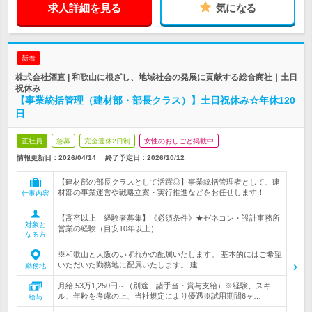
求人詳細を見る
気になる
新着
株式会社酒直 | 和歌山に根ざし、地域社会の発展に貢献する総合商社｜土日
祝休み
【事業統括管理（建材部・部長クラス）】土日祝休み☆年休120
日
正社員
急募
完全週休2日制
女性のおしごと掲載中
情報更新日：2026/04/14
終了予定日：
2026/10/12
【建材部の部長クラスとして活躍◎】事業統括管理者として、建
材部の事業運営や戦略立案・実行推進などをお任せします！
仕事内容
【高卒以上｜経験者募集】《必須条件》★ゼネコン・設計事務所
対象と
営業の経験（目安10年以上）
なる方
※和歌山と大阪のいずれかの配属いたします。 基本的にはご希望
いただいた勤務地に配属いたします。 建…
勤務地
月給 53万1,250円～（別途、諸手当・賞与支給）※経験、スキ
ル、年齢を考慮の上、当社規定により優遇※試用期間6ヶ…
給与