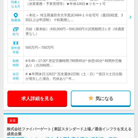
対象と
（決算業務・予算管理等）★年休126日★リモート可
なる方
＜本社＞ 埼玉県蓮田市大字黒浜3484-1 ※在宅可（週2回程度、3
回以上は申請制） ※転勤無し…
勤務地
月給（基本給）:430,000円～500,000円※試用期間:2ヶ月（待遇変
更なし）
給与
550万円～700万円
初年度
年収
# 8:45～17:30* 所定労働時間:7時間45分* 休憩:60分* 時間外労働
勤務
時間
あり（月20時間…
# ★年間休日:126日* 完全週休2日制（土・日）* 祝日※土日出勤
休日
休暇
が発生した場合、代休あり* 年…
求人詳細を見る
気になる
新着
株式会社ファイバーゲート | 東証スタンダード上場／通信インフラを支える
成長企業