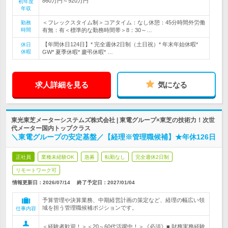
860万円～920万円
初年度
年収
＜フレックスタイム制＞コアタイム：なし休憩：45分時間外労働
勤務
時間
有無：有＜標準的な勤務時間帯＞8：30～…
【年間休日124日】* 完全週休2日制（土日祝）* 年末年始休暇*
休日
休暇
GW* 夏季休暇* 慶弔休暇* …
求人詳細を見る
気になる
東光東芝メーターシステムズ株式会社 | 東電グループ×東芝の技術力！次世
代メーター国内トップクラス
＼東電グループの安定基盤／【経理※管理職候補】★年休126日
正社員
業種未経験OK
急募
転勤なし
完全週休2日制
リモートワーク可
情報更新日：2026/07/14
終了予定日：
2027/01/04
予算管理や決算業務、中期経営計画の策定など、経理の幅広い領
域を担う管理職候補ポジションです。
仕事内容
＜経験者歓迎！＞＜20～60代活躍中！＞《必須》■ 財務実務経験