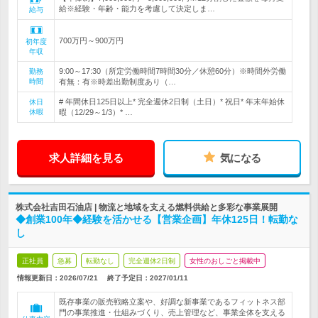
給※経験・年齢・能力を考慮して決定しま…
給与
700万円～900万円
初年度
年収
9:00～17:30（所定労働時間7時間30分／休憩60分）※時間外労働
勤務
時間
有無：有※時差出勤制度あり（…
# 年間休日125日以上* 完全週休2日制（土日）* 祝日* 年末年始休
休日
休暇
暇（12/29～1/3）* …
求人詳細を見る
気になる
株式会社吉田石油店 | 物流と地域を支える燃料供給と多彩な事業展開
◆創業100年◆経験を活かせる【営業企画】年休125日！転勤な
し
正社員
急募
転勤なし
完全週休2日制
女性のおしごと掲載中
情報更新日：2026/07/21
終了予定日：
2027/01/11
既存事業の販売戦略立案や、好調な新事業であるフィットネス部
門の事業推進・仕組みづくり、売上管理など、事業全体を支える