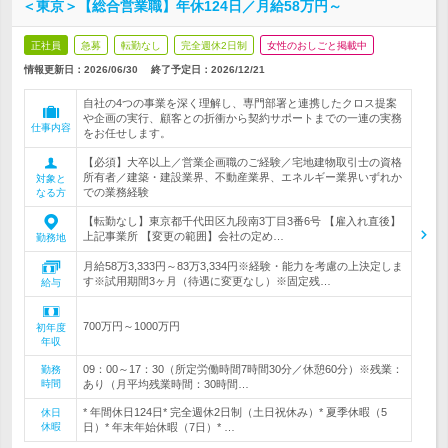
＜東京＞【総合営業職】年休124日／月給58万円～
正社員
急募
転勤なし
完全週休2日制
女性のおしごと掲載中
情報更新日：2026/06/30
終了予定日：
2026/12/21
自社の4つの事業を深く理解し、専門部署と連携したクロス提案
や企画の実行、顧客との折衝から契約サポートまでの一連の実務
仕事内容
をお任せします。
【必須】大卒以上／営業企画職のご経験／宅地建物取引士の資格
所有者／建築・建設業界、不動産業界、エネルギー業界いずれか
対象と
での業務経験
なる方
【転勤なし】東京都千代田区九段南3丁目3番6号 【雇入れ直後】
上記事業所 【変更の範囲】会社の定め…
勤務地
月給58万3,333円～83万3,334円※経験・能力を考慮の上決定しま
す※試用期間3ヶ月（待遇に変更なし）※固定残…
給与
700万円～1000万円
初年度
年収
09：00～17：30（所定労働時間7時間30分／休憩60分）※残業：
勤務
時間
あり（月平均残業時間：30時間…
* 年間休日124日* 完全週休2日制（土日祝休み）* 夏季休暇（5
休日
休暇
日）* 年末年始休暇（7日）* …