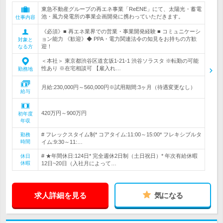
東急不動産グループの再エネ事業「ReENE」にて、太陽光・蓄電
池・風力発電所の事業企画開発に携わっていただきます。
仕事内容
《必須》■ 再エネ業界での営業・事業開発経験 ■ コミュニケーシ
ョン能力 《歓迎》◆ PPA・電力関連法令の知見をお持ちの方歓
対象と
迎！
なる方
＜本社＞ 東京都渋谷区道玄坂1-21-1 渋谷ソラスタ ※転勤の可能
性あり ※在宅相談可 【雇入れ…
勤務地
月給:230,000円～560,000円※試用期間:3ヶ月（待遇変更なし）
給与
420万円～900万円
初年度
年収
# フレックスタイム制* コアタイム:11:00～15:00* フレキシブルタ
勤務
時間
イム:9:30～11:…
# ★年間休日:124日* 完全週休2日制（土日祝日）* 年次有給休暇
休日
休暇
12日~20日（入社月によって…
求人詳細を見る
気になる