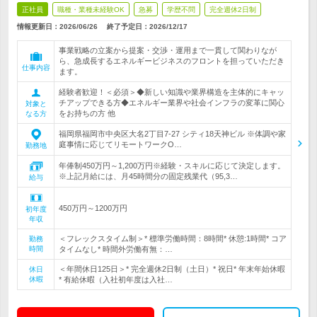
正社員
職種・業種未経験OK
急募
学歴不問
完全週休2日制
情報更新日：2026/06/26
終了予定日：
2026/12/17
事業戦略の立案から提案・交渉・運用まで一貫して関わりなが
ら、急成長するエネルギービジネスのフロントを担っていただき
仕事内容
ます。
経験者歓迎！＜必須＞◆新しい知識や業界構造を主体的にキャッ
チアップできる方◆エネルギー業界や社会インフラの変革に関心
対象と
をお持ちの方 他
なる方
福岡県福岡市中央区大名2丁目7-27 シティ18天神ビル ※体調や家
庭事情に応じてリモートワークO…
勤務地
年俸制450万円～1,200万円※経験・スキルに応じて決定します。
※上記月給には、月45時間分の固定残業代（95,3…
給与
450万円～1200万円
初年度
年収
＜フレックスタイム制＞* 標準労働時間：8時間* 休憩:1時間* コア
勤務
時間
タイムなし* 時間外労働有無：…
＜年間休日125日＞* 完全週休2日制（土日）* 祝日* 年末年始休暇
休日
休暇
* 有給休暇（入社初年度は入社…