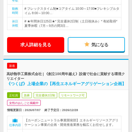
年収
# フレックスタイム制■コアタイム 10:00～17:00■フレキシブルタ
勤務
時間
イム 8:00～10:00…
# ★年間休日125日★* 完全週休2日制（土日祝休み）* 有給取得*
休日
休暇
夏季休暇（7月～9月の間3日…
求人詳細を見る
気になる
新着
高砂熱学工業株式会社 | 《創立100周年越え》設備で社会に貢献する環境ク
リエイター
《つくば》上場企業の【再生エネルギーアグリゲーション企画】
正社員
急募
完全週休2日制
リモートワーク可
女性のおしごと掲載中
情報更新日：2026/07/07
終了予定日：
2026/12/28
【カーボンニュートラル事業開発部】エネルギーリソースアグリ
ケーション事業の企画・開発推進業務を幅広くお任せします。
仕事内容