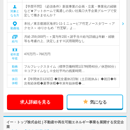
【学歴不問】《必須条件》新規事業の企画・立案・事業化の経験
など★アットホームで風通しの良い社風◎大手企業グループで安
対象と
定して働きませんか？
なる方
本社／東京都港区海岸1-11-1 ニューピア竹芝ノースタワー ＜ア
クセス＞ ゆりかもめ「竹芝駅」よ…
勤務地
月給 259,000円～＋賞与年2回＋諸手当※給与詳細は年齢・経験
等を考慮の上、決定します※試用期間なし
給与
470万円～760万円
初年度
年収
フルフレックスタイム（標準労働時間1日7時間40分／休憩60分）
勤務
時間
※コアタイムなし※全社平均の残業時間…
# 【年間休日123日】◆完全週休2日制（土日祝休み）◆祝日◆年
休日
休暇
次有給休暇◆夏季休暇◆年末年始休暇◆…
求人詳細を見る
気になる
イー・トップ株式会社 | 不動産や再生可能エネルギー事業を展開する安定企
業