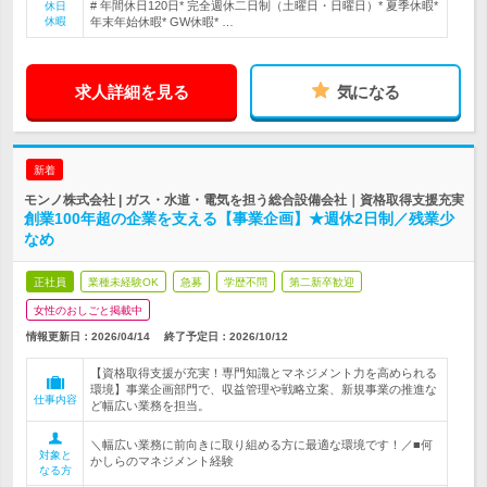
# 年間休日120日* 完全週休二日制（土曜日・日曜日）* 夏季休暇*
休日
休暇
年末年始休暇* GW休暇* …
求人詳細を見る
気になる
新着
モンノ株式会社 | ガス・水道・電気を担う総合設備会社｜資格取得支援充実
創業100年超の企業を支える【事業企画】★週休2日制／残業少
なめ
正社員
業種未経験OK
急募
学歴不問
第二新卒歓迎
女性のおしごと掲載中
情報更新日：2026/04/14
終了予定日：
2026/10/12
【資格取得支援が充実！専門知識とマネジメント力を高められる
環境】事業企画部門で、収益管理や戦略立案、新規事業の推進な
仕事内容
ど幅広い業務を担当。
＼幅広い業務に前向きに取り組める方に最適な環境です！／■何
対象と
かしらのマネジメント経験
なる方