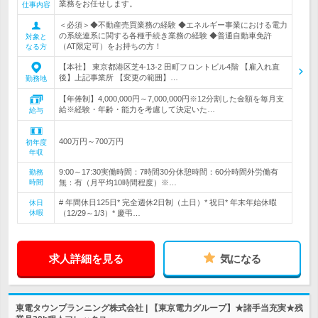
業務をお任せします。
仕事内容
＜必須＞◆不動産売買業務の経験 ◆エネルギー事業における電力
の系統連系に関する各種手続き業務の経験 ◆普通自動車免許
対象と
（AT限定可）をお持ちの方！
なる方
【本社】 東京都港区芝4-13-2 田町フロントビル4階 【雇入れ直
後】上記事業所 【変更の範囲】…
勤務地
【年俸制】4,000,000円～7,000,000円※12分割した金額を毎月支
給※経験・年齢・能力を考慮して決定いた…
給与
400万円～700万円
初年度
年収
9:00～17:30実働時間：7時間30分休憩時間：60分時間外労働有
勤務
時間
無：有（月平均10時間程度）※…
# 年間休日125日* 完全週休2日制（土日）* 祝日* 年末年始休暇
休日
休暇
（12/29～1/3）* 慶弔…
求人詳細を見る
気になる
東電タウンプランニング株式会社 | 【東京電力グループ】★諸手当充実★残