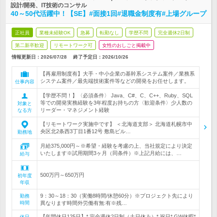
設計/開発、IT技術のコンサル
40～50代活躍中！【SE】#面接1回#退職金制度有#上場グループ
正社員
業種未経験OK
急募
転勤なし
学歴不問
完全週休2日制
第二新卒歓迎
リモートワーク可
女性のおしごと掲載中
情報更新日：2026/07/28
終了予定日：
2026/10/26
【再雇用制度有】大手・中小企業の基幹系システム案件／業務系
システム案件／最先端技術案件等などの開発をお任せします。
仕事内容
【学歴不問！】〈必須条件〉 Java、C#、C、C++、Ruby、SQL
等での開発実務経験を3年程度お持ちの方〈歓迎条件〉少人数の
対象と
リーダー・マネジメント経験
なる方
【リモートワーク実施中です】 ＜北海道支部＞ 北海道札幌市中
央区北2条西3丁目1番12号 敷島ビル…
勤務地
月給375,000円～※希望・経験を考慮の上、当社規定により決定
いたします※試用期間3ヶ月（同条件）※上記月給には、…
給与
500万円～650万円
初年度
年収
9：30～18：30（実働8時間/休憩60分）※プロジェクト先により
勤務
時間
異なります時間外労働有無:有※残…
【年間休日125日】* 完全週休2日制（土日休み）* 祝日* GW休暇*
休日