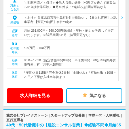
＼学歴不問／＜必須＞◆法人営業の経験（代理店を通さず顧客先
対象と
への直接営業経験）◆月40件以上の顧客先訪問が可能な方
なる方
＜本社＞ 兵庫県西宮市中島町8-5 ※転勤なし 【雇入れ直後】上記
事業所 【変更の範囲】会社の定め…
勤務地
月給 261,000円～560,000円※経験・年齢・能力を考慮して決定
いたします。※試用期間6カ月（待遇変更なし）
給与
420万円～750万円
初年度
年収
8:30～17:30（所定労働時間8時間）※休憩時間：60分※時間外労
勤務
時間
働有無：有（月平均20時間）
* 年間休日115日* 完全週休2日制（土日休み）* 有給休暇（10日～
休日
休暇
20日／下限は入社半年後より…
求人詳細を見る
気になる
株式会社ブレイクストーン | スタートアップ期募集｜学歴不問・人柄重視｜
直行直帰有
40代・50代活躍中の【建設コンサル営業】◆経験不問◆月給35