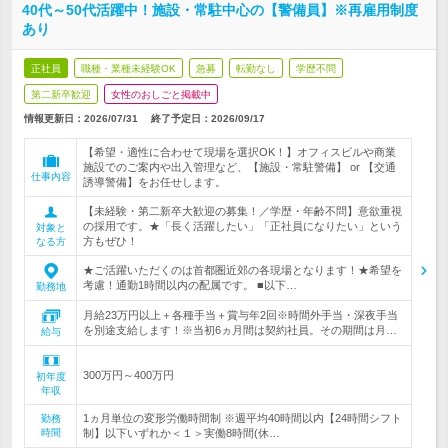
40代～50代活躍中！施設・常駐中心の【警備員】※再雇用制度
あり
正社員
職種・業種未経験OK
急募
転勤なし
学歴不問
第二新卒歓迎
女性のおしごと掲載中
情報更新日：2026/07/31
終了予定日：
2026/09/17
【希望・適性に合わせて現場を選択OK！】オフィスビルや商業
施設でのご案内や出入管理など、【施設・常駐警備】 or 【交通
仕事内容
誘導警備】をお任せします。
【未経験・第二新卒大歓迎の募集！／学歴・年齢不問】意欲重視
の採用です。★「長く活躍したい」「正社員になりたい」という
対象と
方もぜひ！
なる方
★ご活躍いただくのは首都圏近郊の各現場となります！★希望を
考慮！通勤1時間以内の配属です。 ■以下…
勤務地
月給23万円以上＋各種手当＋賞与年2回※時間外手当・深夜手当
を別途支給します！※当初6ヵ月間は契約社員。その期間は月…
給与
300万円～400万円
初年度
年収
1ヵ月単位の変形労働時間制 ※週平均40時間以内【24時間シフト
勤務
時間
制】以下いずれか＜１＞実働8時間(休…