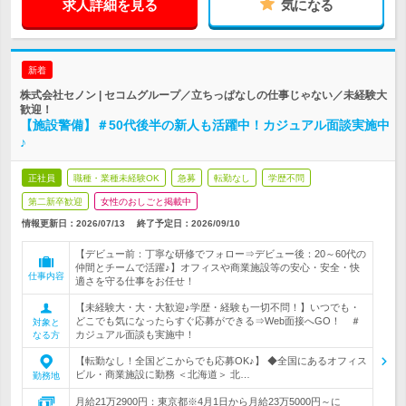
求人詳細を見る
気になる
新着
株式会社セノン | セコムグループ／立ちっぱなしの仕事じゃない／未経験大
歓迎！
【施設警備】＃50代後半の新人も活躍中！カジュアル面談実施中
♪
正社員
職種・業種未経験OK
急募
転勤なし
学歴不問
第二新卒歓迎
女性のおしごと掲載中
情報更新日：2026/07/13
終了予定日：
2026/09/10
【デビュー前：丁寧な研修でフォロー⇒デビュー後：20～60代の
仲間とチームで活躍♪】オフィスや商業施設等の安心・安全・快
仕事内容
適さを守る仕事をお任せ！
【未経験大・大・大歓迎♪学歴・経験も一切不問！】いつでも・
どこでも気になったらすぐ応募ができる⇒Web面接へGO！ ＃
対象と
カジュアル面談も実施中！
なる方
【転勤なし！全国どこからでも応募OK♪】 ◆全国にあるオフィス
ビル・商業施設に勤務 ＜北海道＞ 北…
勤務地
月給21万2900円：東京都※4月1日から月給23万5000円～に