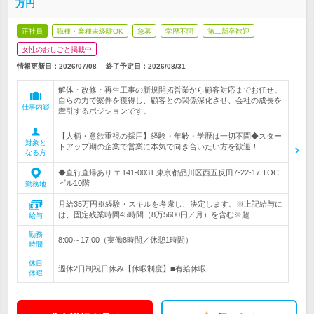
万円
正社員
職種・業種未経験OK
急募
学歴不問
第二新卒歓迎
女性のおしごと掲載中
情報更新日：2026/07/08
終了予定日：
2026/08/31
解体・改修・再生工事の新規開拓営業から顧客対応までお任せ。
自らの力で案件を獲得し、顧客との関係深化させ、会社の成長を
仕事内容
牽引するポジションです。
【人柄・意欲重視の採用】経験・年齢・学歴は一切不問◆スター
対象と
トアップ期の企業で営業に本気で向き合いたい方を歓迎！
なる方
◆直行直帰あり 〒141-0031 東京都品川区西五反田7-22-17 TOC
ビル10階
勤務地
月給35万円※経験・スキルを考慮し、決定します。※上記給与に
は、固定残業時間45時間（8万5600円／月）を含む※超…
給与
勤務
8:00～17:00（実働8時間／休憩1時間）
時間
休日
週休2日制祝日休み【休暇制度】■有給休暇
休暇