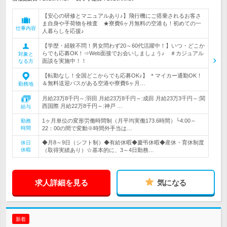
【安心の研修とマニュアルあり♪】飛行機にご搭乗されるお客さ
ま自身や手荷物を検査 ★寮費6ヶ月無料の空港も！初めての一
仕事内容
人暮らしを応援♪
【学歴・経験不問！男女問わず20～60代活躍中！】いつ・どこか
らでも応募OK！⇒Web面接でお会いしましょう♪ ＃カジュアル
対象と
面談を実施中！！
なる方
【転勤なし！全国どこからでも応募OK♪】 ＊マイカー通勤OK！
＆無料送迎バスがある空港や寮費6ヶ月…
勤務地
月給23万8千円～:羽田 月給23万8千円～:成田 月給23万3千円～:関
西国際 月給22万8千円～:神戸 …
給与
1ヶ月単位の変形労働時間制（月平均実働173.6時間）└4:00～
勤務
時間
22：00の間で変動※時間外手当は…
◆月8～9日（シフト制）◆有給休暇◆慶弔休暇◆産休・育休制度
休日
休暇
（取得実績あり）☆基本的に、3～4日勤務…
求人詳細を見る
気になる
新着