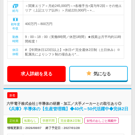
＜関東エリア＞月給245,000円～+各種手当+賞与年2回＜その他エ
リア（上記エリア以外）＞月給220,000円～+…
給与
400万円～800万円
初年度
年収
9：00～18：00（実働8時間／休憩1時間）★残業は月平均約11時
勤務
時間
間程度！
# 【年間休日123日以上】<休日>* 完全週休2日制（土日休み）※
休日
休暇
配属先によりシフト制の場合あり*…
求人詳細を見る
気になる
新着
六甲電子株式会社 | 半導体の研磨・加工／大手メーカーとの取引あり◎
《兵庫》半導体の【生産管理職】◆40代～50代活躍中◆完休2日
正社員
転勤なし
学歴不問
完全週休2日制
女性のおしごと掲載中
情報更新日：2026/08/07
終了予定日：
2027/01/28