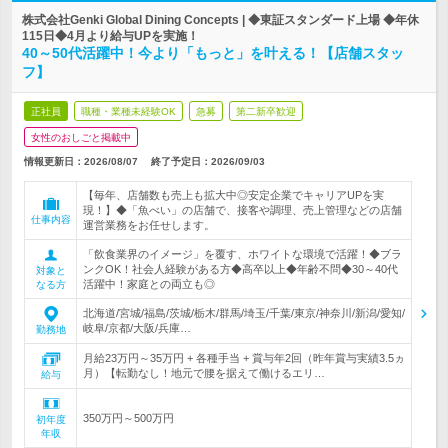
株式会社Genki Global Dining Concepts | ◆東証スタンダード上場 ◆年休
115日◆4月より給与UPを実施！
40～50代活躍中！今より「もっと」を叶える！【店舗スタッ
フ】
正社員
職種・業種未経験OK
急募
第二新卒歓迎
女性のおしごと掲載中
情報更新日：2026/08/07
終了予定日：
2026/09/03
【毎年、店舗数も売上も拡大中◎安定企業でキャリアUPを実
現！】◆「魚べい」の店舗で、接客や調理、売上管理などの店舗
仕事内容
運営業務をお任せします。
「飲食業界のイメージ」を覆す、ホワイトな環境で活躍！◆ブラ
ンクOK！社会人経験がある方◆高卒以上◆年齢不問◆30～40代
対象と
活躍中！家庭との両立も◎
なる方
北海道/宮城/福島/茨城/栃木/群馬/埼玉/千葉/東京/神奈川/新潟/愛知/
岐阜/京都/大阪/兵庫…
勤務地
月給23万円～35万円 + 各種手当 + 賞与年2回（昨年賞与実績3.5ヵ
月）【転勤なし！地元で腰を据えて働けるエリ…
給与
350万円～500万円
初年度
年収