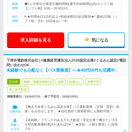
◆1ヶ月単位の変形労働時間制(週平均40時間以内)※シフト制
勤務
時間
【シフト例】9:00～18:0014:0…
# ★年間休日115日以上+有給休暇5日必須取得★* 週休2日制（シ
休日
休暇
フト制・月9～10日休み）* 年…
求人詳細を見る
気になる
下津井電鉄株式会社 | #健康経営優良法人2026認定企業#くるみん認定#電話
問い合わせOK
未経験でも心配なく【バス乗務員】へ★40代50代も活躍中♪
正社員
職種・業種未経験OK
急募
転勤なし
学歴不問
第二新卒歓迎
情報更新日：2026/07/31
終了予定日：
2026/10/01
【働き方改革くるみん認定企業】バス運転業務 （定期・貸切・高
速）をお任せします。 ★会社負担で資格取得にも挑戦可能！
仕事内容
【未経験／ブランクのある方も大歓迎！安定企業で働きたい方】
大型自動車運転免許があればOK！ ★意欲・人柄を重視した採用
対象と
です！
なる方