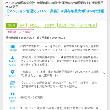
ハイネス管理株式会社 | 年間休日120日*土日祝休み*管理業務主任者資格手
当1.5万円
【マンション管理のフロント業務】★賞与年最大3回★50代活躍
中
正社員
急募
転勤なし
学歴不問
完全週休2日制
第二新卒歓迎
女性のおしごと掲載中
情報更新日：2026/06/23
終了予定日：
2026/09/21
都内の中規模マンションを中心に、管理業務全般を担当。将来的
には管理職としてマネジメントもお任せ。★中途入社多数活躍中
仕事内容
【即戦力・管理職候補の採用！】◆管理業務主任者資格所有者or
マンション管理経験者★40～50代が活躍中★資格手当充実★長く
対象と
腰を据えて働ける環境！
なる方
＜転勤なし！＞ 本社／東京都新宿区西新宿7-19-20 ハイネス新宿
2号館 または、主に東京都、神…
勤務地
【マンション管理経験者】月給35万円～50万円 + 諸手当＋賞与
【資格保有者】月給36.5万円～45万円 + 諸手当…
給与
490万円～630万円
初年度
年収
9：00～17：30(実働7.5時間／休憩1時間)※残業は月20h程度！#
勤務