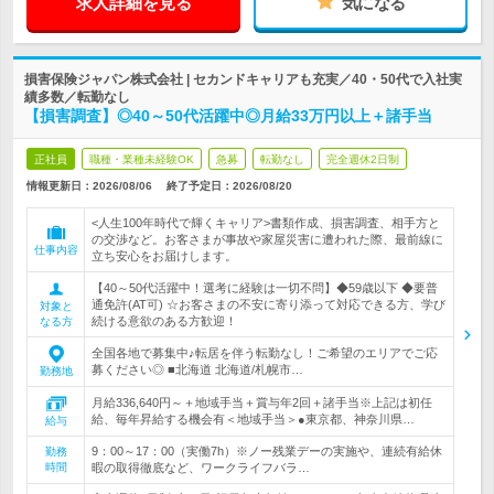
求人詳細を見る
気になる
損害保険ジャパン株式会社 | セカンドキャリアも充実／40・50代で入社実
績多数／転勤なし
【損害調査】◎40～50代活躍中◎月給33万円以上＋諸手当
正社員
職種・業種未経験OK
急募
転勤なし
完全週休2日制
情報更新日：2026/08/06
終了予定日：
2026/08/20
<人生100年時代で輝くキャリア>書類作成、損害調査、相手方と
の交渉など。お客さまが事故や家屋災害に遭われた際、最前線に
仕事内容
立ち安心をお届けします。
【40～50代活躍中！選考に経験は一切不問】◆59歳以下 ◆要普
通免許(AT可) ☆お客さまの不安に寄り添って対応できる方、学び
対象と
続ける意欲のある方歓迎！
なる方
全国各地で募集中♪転居を伴う転勤なし！ご希望のエリアでご応
募ください◎ ■北海道 北海道/札幌市…
勤務地
月給336,640円～＋地域手当＋賞与年2回＋諸手当※上記は初任
給、毎年昇給する機会有＜地域手当＞●東京都、神奈川県…
給与
9：00～17：00（実働7h）※ノー残業デーの実施や、連続有給休
勤務
時間
暇の取得徹底など、ワークライフバラ…