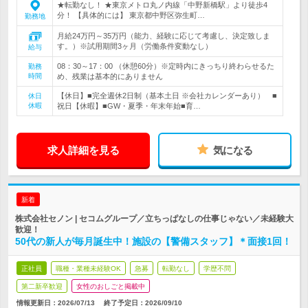
★転勤なし！ ★東京メトロ丸ノ内線「中野新橋駅」より徒歩4
分！ 【具体的には】 東京都中野区弥生町…
勤務地
月給24万円～35万円（能力、経験に応じて考慮し、決定致しま
す。）※試用期間3ヶ月（労働条件変動なし）
給与
08：30～17：00 （休憩60分）※定時内にきっちり終わらせるた
勤務
時間
め、残業は基本的にありません
【休日】■完全週休2日制（基本土日 ※会社カレンダーあり） ■
休日
休暇
祝日【休暇】■GW・夏季・年末年始■育…
求人詳細を見る
気になる
新着
株式会社セノン | セコムグループ／立ちっぱなしの仕事じゃない／未経験大
歓迎！
50代の新人が毎月誕生中！施設の【警備スタッフ】＊面接1回！
正社員
職種・業種未経験OK
急募
転勤なし
学歴不問
第二新卒歓迎
女性のおしごと掲載中
情報更新日：2026/07/13
終了予定日：
2026/09/10