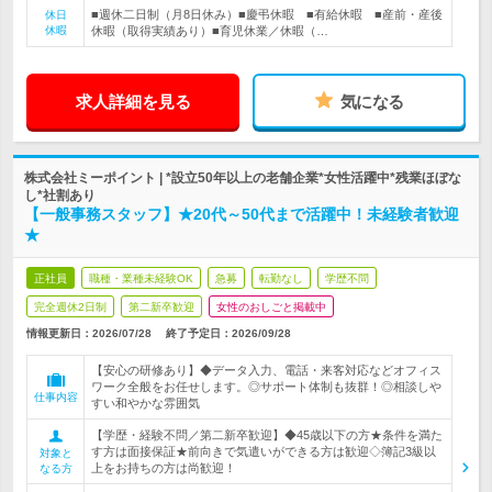
■週休二日制（月8日休み）■慶弔休暇 ■有給休暇 ■産前・産後
休日
休暇
休暇（取得実績あり）■育児休業／休暇（…
求人詳細を見る
気になる
株式会社ミーポイント | *設立50年以上の老舗企業*女性活躍中*残業ほぼな
し*社割あり
【一般事務スタッフ】★20代～50代まで活躍中！未経験者歓迎
★
正社員
職種・業種未経験OK
急募
転勤なし
学歴不問
完全週休2日制
第二新卒歓迎
女性のおしごと掲載中
情報更新日：2026/07/28
終了予定日：
2026/09/28
【安心の研修あり】◆データ入力、電話・来客対応などオフィス
ワーク全般をお任せします。◎サポート体制も抜群！◎相談しや
仕事内容
すい和やかな雰囲気
【学歴・経験不問／第二新卒歓迎】◆45歳以下の方★条件を満た
す方は面接保証★前向きで気遣いができる方は歓迎◇簿記3級以
対象と
上をお持ちの方は尚歓迎！
なる方