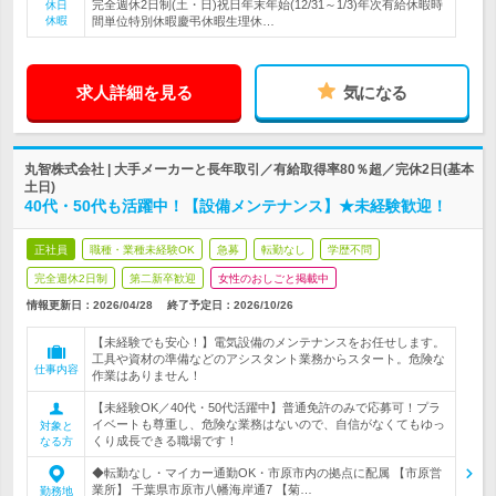
完全週休2日制(土・日)祝日年末年始(12/31～1/3)年次有給休暇時
休日
休暇
間単位特別休暇慶弔休暇生理休…
求人詳細を見る
気になる
丸智株式会社 | 大手メーカーと長年取引／有給取得率80％超／完休2日(基本
土日)
40代・50代も活躍中！【設備メンテナンス】★未経験歓迎！
正社員
職種・業種未経験OK
急募
転勤なし
学歴不問
完全週休2日制
第二新卒歓迎
女性のおしごと掲載中
情報更新日：2026/04/28
終了予定日：
2026/10/26
【未経験でも安心！】電気設備のメンテナンスをお任せします。
工具や資材の準備などのアシスタント業務からスタート。危険な
仕事内容
作業はありません！
【未経験OK／40代・50代活躍中】普通免許のみで応募可！プラ
イベートも尊重し、危険な業務はないので、自信がなくてもゆっ
対象と
くり成長できる職場です！
なる方
◆転勤なし・マイカー通勤OK・市原市内の拠点に配属 【市原営
業所】 千葉県市原市八幡海岸通7 【菊…
勤務地