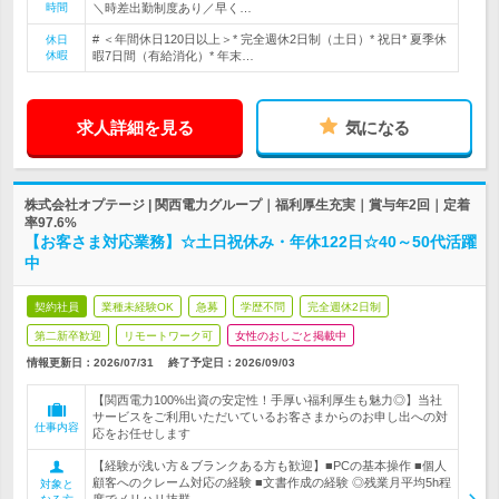
時間
＼時差出勤制度あり／早く…
# ＜年間休日120日以上＞* 完全週休2日制（土日）* 祝日* 夏季休
休日
休暇
暇7日間（有給消化）* 年末…
求人詳細を見る
気になる
株式会社オプテージ | 関西電力グループ｜福利厚生充実｜賞与年2回｜定着
率97.6%
【お客さま対応業務】☆土日祝休み・年休122日☆40～50代活躍
中
契約社員
業種未経験OK
急募
学歴不問
完全週休2日制
第二新卒歓迎
リモートワーク可
女性のおしごと掲載中
情報更新日：2026/07/31
終了予定日：
2026/09/03
【関西電力100%出資の安定性！手厚い福利厚生も魅力◎】当社
サービスをご利用いただいているお客さまからのお申し出への対
仕事内容
応をお任せします
【経験が浅い方＆ブランクある方も歓迎】■PCの基本操作 ■個人
顧客へのクレーム対応の経験 ■文書作成の経験 ◎残業月平均5h程
対象と
度でメリハリ抜群