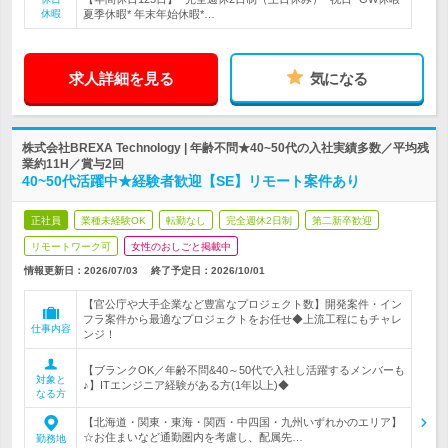
休暇
夏季休暇* 年末年始休暇*…
求人詳細を見る
気になる
株式会社BREXA Technology | 年齢不問★40~50代の入社実績多数／平均残
業約11H／賞与2回
40~50代活躍中★経験者歓迎【SE】リモート案件あり
正社員
業種未経験OK
転勤なし
完全週休2日制
第二新卒歓迎
リモートワーク可
女性のおしごと掲載中
情報更新日：2026/07/03
終了予定日：
2026/10/01
【官公庁や大手企業など豊富なプロジェクト数】開発案件・イン
フラ案件から最適なプロジェクトをお任せ◆上流工程にもチャレ
仕事内容
ンジ！
【ブランクOK／年齢不問&40～50代で入社し活躍するメンバーも
対象と
♪】ITエンジニア経験がある方(1年以上)◆
なる方
【北海道・関東・東海・関西・中四国・九州いずれかのエリア】
☆お住まいなど通勤圏内を考慮し、配属先…
勤務地