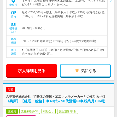
【本社】 北海道札幌市中央区北2条西1丁目1番地 マルイト札幌
ビル8Ｆ ※転勤なし ※U・Iターン…
勤務地
月給／280,000円～以上【平均収入】年収／730万円(賞与含)月給
／28万円 ※いずれも過去実績【年収例】年収…
給与
700万円～800万円
初年度
年収
勤務
9:00～17:30(1時間休憩)※残業ほぼなし(年間で2時間程度)
時間
# 【年間休日130日】<休日>* 完全週休2日制(土日休み)* 祝日<休
休日
休暇
暇>* 年末年始休暇* 夏…
求人詳細を見る
気になる
新着
六甲電子株式会社 | 半導体の研磨・加工／大手メーカーとの取引あり◎
《兵庫》【経理・総務】◆40代～50代活躍中◆残業月10h程
正社員
業種未経験OK
転勤なし
完全週休2日制