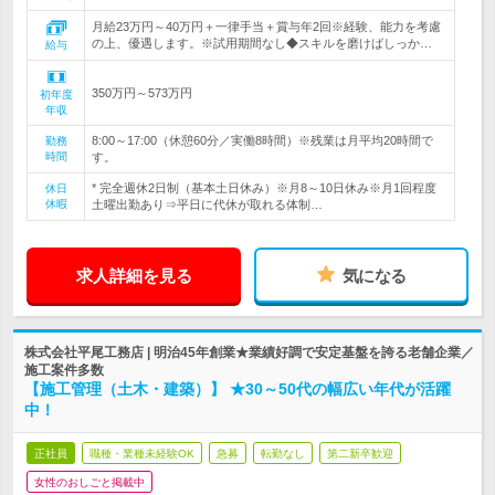
月給23万円～40万円＋一律手当＋賞与年2回※経験、能力を考慮
の上、優遇します。※試用期間なし◆スキルを磨けばしっか…
給与
350万円～573万円
初年度
年収
8:00～17:00（休憩60分／実働8時間）※残業は月平均20時間で
勤務
時間
す。
* 完全週休2日制（基本土日休み）※月8～10日休み※月1回程度
休日
休暇
土曜出勤あり⇒平日に代休が取れる体制…
求人詳細を見る
気になる
株式会社平尾工務店 | 明治45年創業★業績好調で安定基盤を誇る老舗企業／
施工案件多数
【施工管理（土木・建築）】 ★30～50代の幅広い年代が活躍
中！
正社員
職種・業種未経験OK
急募
転勤なし
第二新卒歓迎
女性のおしごと掲載中