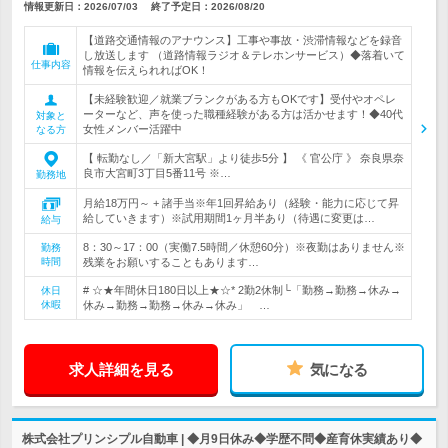
情報更新日：2026/07/03
終了予定日：
2026/08/20
【道路交通情報のアナウンス】工事や事故・渋滞情報などを録音
し放送します （道路情報ラジオ＆テレホンサービス）◆落着いて
仕事内容
情報を伝えられればOK！
【未経験歓迎／就業ブランクがある方もOKです】受付やオペレ
ーターなど、声を使った職種経験がある方は活かせます！◆40代
対象と
女性メンバー活躍中
なる方
【 転勤なし／「新大宮駅」より徒歩5分 】 《 官公庁 》 奈良県奈
良市大宮町3丁目5番11号 ※…
勤務地
月給18万円～ + 諸手当※年1回昇給あり（経験・能力に応じて昇
給していきます）※試用期間1ヶ月半あり（待遇に変更は…
給与
8：30～17：00（実働7.5時間／休憩60分）※夜勤はありません※
勤務
時間
残業をお願いすることもあります…
# ☆★年間休日180日以上★☆* 2勤2休制└「勤務→勤務→休み→
休日
休暇
休み→勤務→勤務→休み→休み」 …
求人詳細を見る
気になる
株式会社プリンシプル自動車 | ◆月9日休み◆学歴不問◆産育休実績あり◆