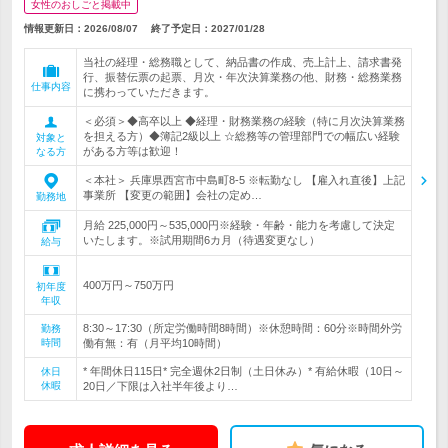
女性のおしごと掲載中
情報更新日：2026/08/07
終了予定日：
2027/01/28
当社の経理・総務職として、納品書の作成、売上計上、請求書発
行、振替伝票の起票、月次・年次決算業務の他、財務・総務業務
仕事内容
に携わっていただきます。
＜必須＞◆高卒以上 ◆経理・財務業務の経験（特に月次決算業務
を担える方）◆簿記2級以上 ☆総務等の管理部門での幅広い経験
対象と
がある方等は歓迎！
なる方
＜本社＞ 兵庫県西宮市中島町8-5 ※転勤なし 【雇入れ直後】上記
事業所 【変更の範囲】会社の定め…
勤務地
月給 225,000円～535,000円※経験・年齢・能力を考慮して決定
いたします。※試用期間6カ月（待遇変更なし）
給与
400万円～750万円
初年度
年収
8:30～17:30（所定労働時間8時間）※休憩時間：60分※時間外労
勤務
時間
働有無：有（月平均10時間）
* 年間休日115日* 完全週休2日制（土日休み）* 有給休暇（10日～
休日
休暇
20日／下限は入社半年後より…