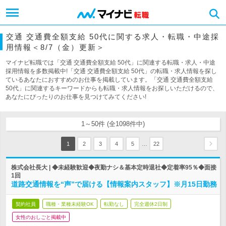
交通 交通費全額支給 50代に関する求人・転職・中途採
用情報＜8/7（金）更新＞
マイナビ転職では「交通 交通費全額支給 50代」に関連する転職・求人・中途
採用情報を多数掲載中!「交通 交通費全額支給 50代」の転職・求人情報を探し
ているあなたにおすすめのお仕事を掲載しています。「交通 交通費全額支給
50代」に関連するキーワードからも転職・求人情報をお探しいただけるので、
あなたにぴったりのお仕事を見つけてみてください!
1～50件 (全1098件中)
…
1
2
3
4
5
22
株式会社長大 | ◆未経験歓迎◆夜勤ナシ＆基本定時退社◆定着率95％◆面接
1回
道路交通情報を“声”で届ける【情報案内スタッフ】※月15日勤務
契約社員
職種・業種未経験OK
転勤なし
完全週休2日制
女性のおしごと掲載中