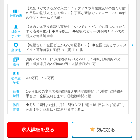
【気配りができるが収入に！？オフィスや商業施設等の当たり前
の日常の監視人として働く！】丁寧な研修でフォロー！20～60代
仕事内容
の仲間とチームで活躍♪
【＃カジュアル面談も実施中！いつでも・どこでも気になったら
すぐ応募可能♪】◆高卒以上 ◆経験なども一切不問！⇒50代の
対象と
新人が毎月誕生中！
なる方
【転勤なし！全国どこからでも応募OK♪】 ◆全国にあるオフィス
ビル・商業施設に勤務 ＜北海道＞ 北…
勤務地
月給23万5000円：東京都月給21万2700円：神奈川県月給21万
円：滋賀県月給20万5000円：大阪府月給19万…
給与
300万円～450万円
初年度
年収
1ヶ月単位の変形労働時間制(週平均実働時間：40時間)◎時間外
勤務
時間
手当は、全額支給します。◎勤務時間は勤…
◆月8～10日または、月4～5日(シフト制)⇒週1日以上は"必ず"お
休日
休暇
休み！明け休みは別にあります！希…
求人詳細を見る
気になる