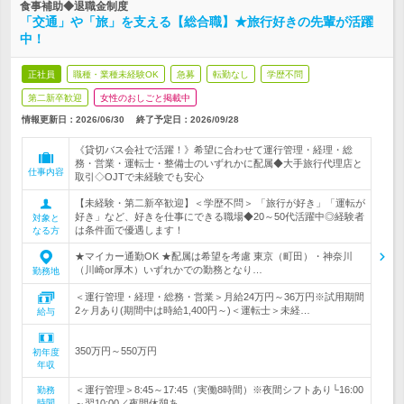
食事補助◆退職金制度
「交通」や「旅」を支える【総合職】★旅行好きの先輩が活躍
中！
正社員
職種・業種未経験OK
急募
転勤なし
学歴不問
第二新卒歓迎
女性のおしごと掲載中
情報更新日：2026/06/30
終了予定日：
2026/09/28
《貸切バス会社で活躍！》希望に合わせて運行管理・経理・総
務・営業・運転士・整備士のいずれかに配属◆大手旅行代理店と
仕事内容
取引◇OJTで未経験でも安心
【未経験・第二新卒歓迎】＜学歴不問＞ 「旅行が好き」「運転が
好き」など、好きを仕事にできる職場◆20～50代活躍中◎経験者
対象と
は条件面で優遇します！
なる方
★マイカー通勤OK ★配属は希望を考慮 東京（町田）・神奈川
（川崎or厚木）いずれかでの勤務となり…
勤務地
＜運行管理・経理・総務・営業＞月給24万円～36万円※試用期間
2ヶ月あり(期間中は時給1,400円～)＜運転士＞未経…
給与
350万円～550万円
初年度
年収
＜運行管理＞8:45～17:45（実働8時間）※夜間シフトあり└16:00
勤務
時間
～翌10:00／夜間休憩あ…