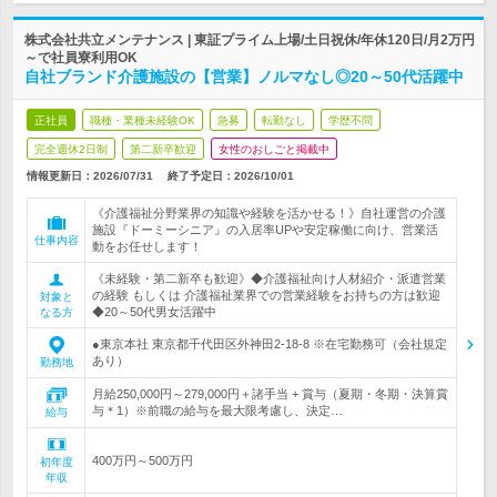
株式会社共立メンテナンス | 東証プライム上場/土日祝休/年休120日/月2万円
～で社員寮利用OK
自社ブランド介護施設の【営業】ノルマなし◎20～50代活躍中
正社員
職種・業種未経験OK
急募
転勤なし
学歴不問
完全週休2日制
第二新卒歓迎
女性のおしごと掲載中
情報更新日：2026/07/31
終了予定日：
2026/10/01
《介護福祉分野業界の知識や経験を活かせる！》自社運営の介護
施設『ドーミーシニア』の入居率UPや安定稼働に向け、営業活
仕事内容
動をお任せします！
《未経験・第二新卒も歓迎》◆介護福祉向け人材紹介・派遣営業
の経験 もしくは 介護福祉業界での営業経験をお持ちの方は歓迎
対象と
◆20～50代男女活躍中
なる方
●東京本社 東京都千代田区外神田2-18-8 ※在宅勤務可（会社規定
あり）
勤務地
月給250,000円～279,000円＋諸手当 + 賞与（夏期・冬期・決算賞
与＊1）※前職の給与を最大限考慮し、決定…
給与
400万円～500万円
初年度
年収