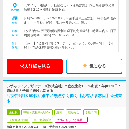
〈マイカー通勤OK／転勤なし〉 ■児島営業所 岡山県倉敷市児島
味野3-2-10 ■興除営業所 岡山…
勤務地
月給240,000 円 ～ 337,500 円＋諸手当※上記には一律手当を含み
ます。※年齢、経験、能力を考慮の上、優…
給与
1か月単位の変形労働時間制※週平均労働時間40時間以内※1日平
勤務
時間
均乗務時間：6時間※5：00～22：0…
【休日】* 週休2日制（ローテーション表による月8～9日）【休
休日
休暇
暇】* 有給休暇* 慶弔休暇* 産休・…
求人詳細を見る
気になる
いずみライフデザイナーズ株式会社 | ＊住友生命100％出資＊年休120日＊
週休2日＊子育て経験も活きる
＼女性9割＆50代活躍中／無理なく働く【お客さま窓口】☆残業
少
正社員
職種・業種未経験OK
急募
転勤なし
学歴不問
完全週休2日制
第二新卒歓迎
女性のおしごと掲載中
情報更新日：2026/07/31
終了予定日：
2026/09/17