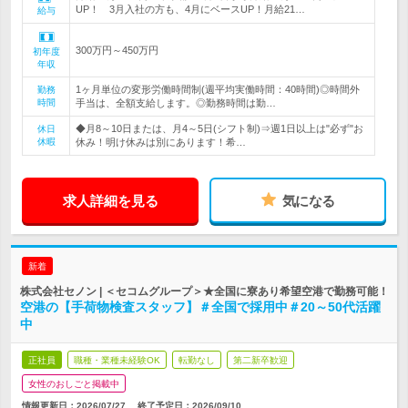
UP！ 3月入社の方も、4月にベースUP！月給21…
給与
300万円～450万円
初年度
年収
1ヶ月単位の変形労働時間制(週平均実働時間：40時間)◎時間外
勤務
時間
手当は、全額支給します。◎勤務時間は勤…
◆月8～10日または、月4～5日(シフト制)⇒週1日以上は"必ず"お
休日
休暇
休み！明け休みは別にあります！希…
求人詳細を見る
気になる
新着
株式会社セノン | ＜セコムグループ＞★全国に寮あり希望空港で勤務可能！
空港の【手荷物検査スタッフ】＃全国で採用中＃20～50代活躍
中
正社員
職種・業種未経験OK
転勤なし
第二新卒歓迎
女性のおしごと掲載中
情報更新日：2026/07/27
終了予定日：
2026/09/10