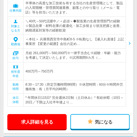
半導体の高度な加工技術を有する当社の生産管理職として、製品
の入荷開梱・管理票関連業務、顧客とのやり取り（メール・電
仕事内容
話）等を担当いただきます。
＼40代～50代活躍中／＜必須＞◆製造業の生産管理部門の経験
☆製品在庫・材料在庫の最適化・加工歩留まり状況把握と改善、
対象と
納期遅延対策等の経験歓迎
なる方
＜本社＞ 兵庫県西宮市中島町8-5 ※転勤なし 【雇入れ直後】上記
事業所 【変更の範囲】会社の定め…
勤務地
月給 261,000円～560,000円※一律手当含む※経験・年齢・能力
を考慮して決定いたします。※試用期間6カ月（…
給与
400万円～750万円
初年度
年収
8:30～17:30（所定労働時間8時間）※休憩時間：60分※時間外労
勤務
時間
働有無：有（月平均20時間）
* 年間休日115日* 完全週休2日制（土日休み）* 有給休暇（10日～
休日
休暇
20日／下限は入社半年後より…
求人詳細を見る
気になる