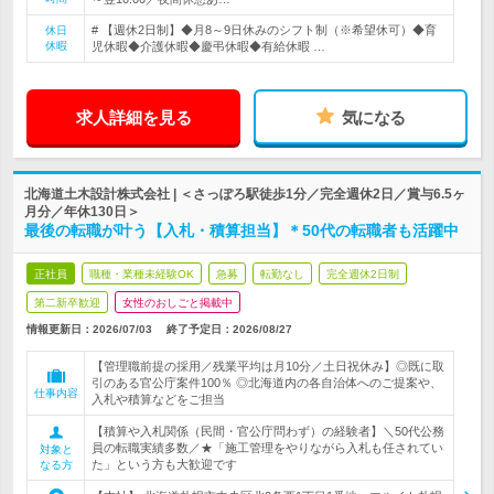
# 【週休2日制】◆月8～9日休みのシフト制（※希望休可）◆育
休日
休暇
児休暇◆介護休暇◆慶弔休暇◆有給休暇 …
求人詳細を見る
気になる
北海道土木設計株式会社 | ＜さっぽろ駅徒歩1分／完全週休2日／賞与6.5ヶ
月分／年休130日＞
最後の転職が叶う【入札・積算担当】＊50代の転職者も活躍中
正社員
職種・業種未経験OK
急募
転勤なし
完全週休2日制
第二新卒歓迎
女性のおしごと掲載中
情報更新日：2026/07/03
終了予定日：
2026/08/27
【管理職前提の採用／残業平均は月10分／土日祝休み】◎既に取
引のある官公庁案件100％ ◎北海道内の各自治体へのご提案や、
仕事内容
入札や積算などをご担当
【積算や入札関係（民間・官公庁問わず）の経験者】＼50代公務
員の転職実績多数／★「施工管理をやりながら入札も任されてい
対象と
た」という方も大歓迎です
なる方