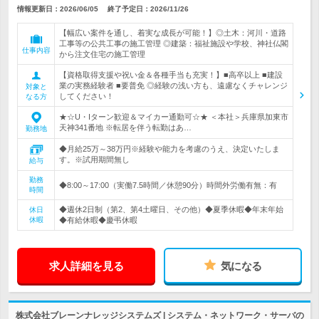
情報更新日：2026/06/05
終了予定日：
2026/11/26
【幅広い案件を通し、着実な成長が可能！】◎土木：河川・道路
工事等の公共工事の施工管理 ◎建築：福祉施設や学校、神社仏閣
仕事内容
から注文住宅の施工管理
【資格取得支援や祝い金＆各種手当も充実！】■高卒以上 ■建設
業の実務経験者 ■要普免 ◎経験の浅い方も、遠慮なくチャレンジ
対象と
してください！
なる方
★☆U・Iターン歓迎＆マイカー通勤可☆★ ＜本社＞兵庫県加東市
天神341番地 ※転居を伴う転勤はあ…
勤務地
◆月給25万～38万円※経験や能力を考慮のうえ、決定いたしま
す。※試用期間無し
給与
勤務
◆8:00～17:00（実働7.5時間／休憩90分）時間外労働有無：有
時間
◆週休2日制（第2、第4土曜日、その他）◆夏季休暇◆年末年始
休日
休暇
◆有給休暇◆慶弔休暇
求人詳細を見る
気になる
株式会社ブレーンナレッジシステムズ | システム・ネットワーク・サーバの