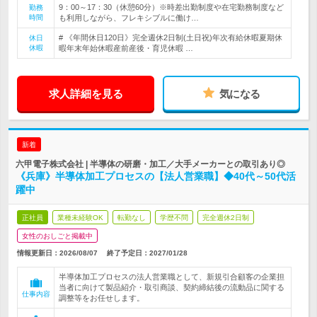
9：00～17：30（休憩60分）※時差出勤制度や在宅勤務制度など
勤務
時間
も利用しながら、フレキシブルに働け…
# 《年間休日120日》完全週休2日制(土日祝)年次有給休暇夏期休
休日
休暇
暇年末年始休暇産前産後・育児休暇 …
求人詳細を見る
気になる
新着
六甲電子株式会社 | 半導体の研磨・加工／大手メーカーとの取引あり◎
《兵庫》半導体加工プロセスの【法人営業職】◆40代～50代活
躍中
正社員
業種未経験OK
転勤なし
学歴不問
完全週休2日制
女性のおしごと掲載中
情報更新日：2026/08/07
終了予定日：
2027/01/28
半導体加工プロセスの法人営業職として、新規引合顧客の企業担
当者に向けて製品紹介・取引商談、契約締結後の流動品に関する
仕事内容
調整等をお任せします。