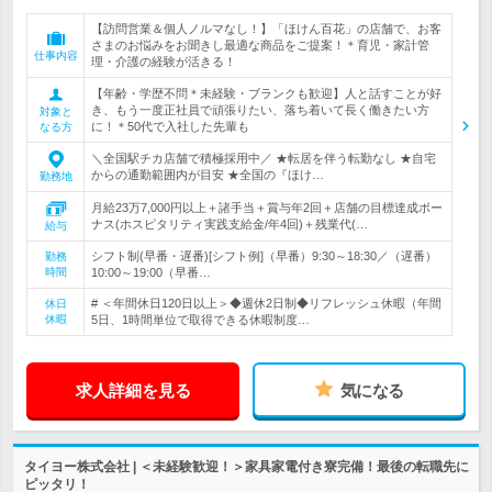
【訪問営業＆個人ノルマなし！】「ほけん百花」の店舗で、お客
さまのお悩みをお聞きし最適な商品をご提案！＊育児・家計管
仕事内容
理・介護の経験が活きる！
【年齢・学歴不問＊未経験・ブランクも歓迎】人と話すことが好
き、もう一度正社員で頑張りたい、落ち着いて長く働きたい方
対象と
に！＊50代で入社した先輩も
なる方
＼全国駅チカ店舗で積極採用中／ ★転居を伴う転勤なし ★自宅
からの通勤範囲内が目安 ★全国の『ほけ…
勤務地
月給23万7,000円以上＋諸手当＋賞与年2回＋店舗の目標達成ボー
ナス(ホスピタリティ実践支給金/年4回)＋残業代(…
給与
シフト制(早番・遅番)[シフト例]（早番）9:30～18:30／（遅番）
勤務
時間
10:00～19:00（早番…
# ＜年間休日120日以上＞◆週休2日制◆リフレッシュ休暇（年間
休日
休暇
5日、1時間単位で取得できる休暇制度…
求人詳細を見る
気になる
タイヨー株式会社 | ＜未経験歓迎！＞家具家電付き寮完備！最後の転職先に
ピッタリ！