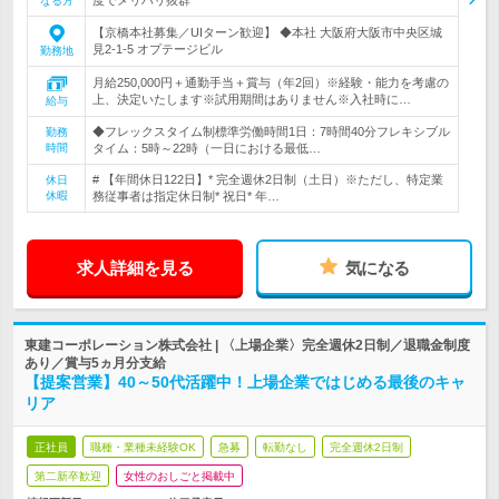
なる方
【京橋本社募集／UIターン歓迎】 ◆本社 大阪府大阪市中央区城
見2-1-5 オプテージビル
勤務地
月給250,000円＋通勤手当＋賞与（年2回）※経験・能力を考慮の
上、決定いたします※試用期間はありません※入社時に…
給与
◆フレックスタイム制標準労働時間1日：7時間40分フレキシブル
勤務
時間
タイム：5時～22時（一日における最低…
# 【年間休日122日】* 完全週休2日制（土日）※ただし、特定業
休日
休暇
務従事者は指定休日制* 祝日* 年…
求人詳細を見る
気になる
東建コーポレーション株式会社 | 〈上場企業〉完全週休2日制／退職金制度
あり／賞与5ヵ月分支給
【提案営業】40～50代活躍中！上場企業ではじめる最後のキャ
リア
正社員
職種・業種未経験OK
急募
転勤なし
完全週休2日制
第二新卒歓迎
女性のおしごと掲載中