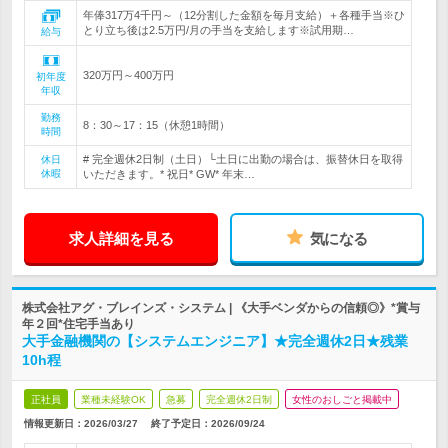
年俸317万4千円～（12分割した金額を毎月支給）＋各種手当※ひ
とり立ち後は2.5万円/月の手当を支給します※試用期…
給与
320万円～400万円
初年度
年収
勤務
8：30～17：15（休憩1時間）
時間
# 完全週休2日制（土日）└土日に出勤の場合は、振替休日を取得
休日
休暇
いただきます。* 祝日* GW* 年末…
求人詳細を見る
気になる
株式会社アグ・ブレインズ・システム | 《大手ベンダからの信頼◎》*賞与
年２回*住宅手当あり
大手金融機関の【システムエンジニア】★完全週休2日★残業
10h程
正社員
業種未経験OK
急募
完全週休2日制
女性のおしごと掲載中
情報更新日：2026/03/27
終了予定日：
2026/09/24