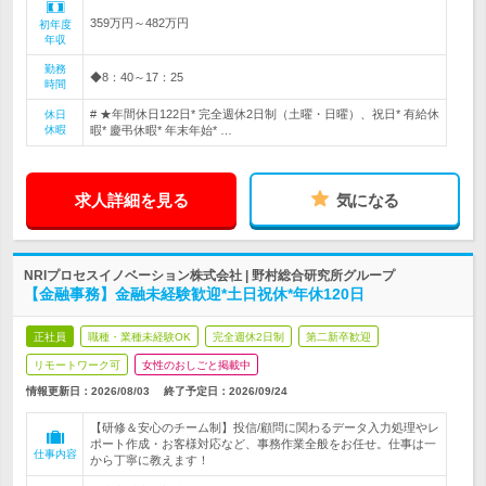
359万円～482万円
初年度
年収
勤務
◆8：40～17：25
時間
# ★年間休日122日* 完全週休2日制（土曜・日曜）、祝日* 有給休
休日
休暇
暇* 慶弔休暇* 年末年始* …
求人詳細を見る
気になる
NRIプロセスイノベーション株式会社 | 野村総合研究所グループ
【金融事務】金融未経験歓迎*土日祝休*年休120日
正社員
職種・業種未経験OK
完全週休2日制
第二新卒歓迎
リモートワーク可
女性のおしごと掲載中
情報更新日：2026/08/03
終了予定日：
2026/09/24
【研修＆安心のチーム制】投信/顧問に関わるデータ入力処理やレ
ポート作成・お客様対応など、事務作業全般をお任せ。仕事は一
仕事内容
から丁寧に教えます！