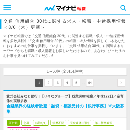
交通 信用組合 30代に関する求人・転職・中途採用情報
＜8/6（木）更新＞
マイナビ転職では「交通 信用組合 30代」に関連する転職・求人・中途採用情
報を多数掲載中!「交通 信用組合 30代」の転職・求人情報を探しているあなた
におすすめのお仕事を掲載しています。「交通 信用組合 30代」に関連するキ
ーワードからも転職・求人情報をお探しいただけるので、あなたにぴったりの
お仕事を見つけてみてください!
1～50件 (全3151件中)
…
1
2
3
4
5
64
株式会社みなと銀行 | 【りそなグループ】残業月8h程度／年休122日／産育
休の実績多数
金融業界の経験者歓迎！融資・相談受付の【銀行事務】※大阪募
集
正社員
急募
転勤なし
学歴不問
完全週休2日制
第二新卒歓迎