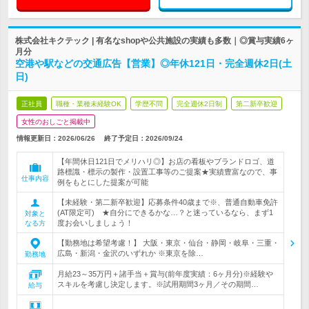
株式会社キクテック | 有名なshopや公共施設の実績も多数｜◎賞与実績6ヶ
月分
空港や駅などの交通広告【営業】◎年休121日・完全週休2日(土
日)
正社員
職種・業種未経験OK
学歴不問
完全週休2日制
第二新卒歓迎
女性のおしごと掲載中
情報更新日：2026/06/26
終了予定日：
2026/09/24
【年間休日121日でメリハリ◎】お店の看板やブランドロゴ、道
路標識・標示の製作・設置工事等のご提案★実績豊富なので、事
仕事内容
例をもとにした提案が可能
【未経験・第二新卒歓迎】応募条件40歳まで※、普通自動車免許
(AT限定可) ★自分にできるかな…？と迷っているなら、まず1
対象と
度お会いしましょう！
なる方
【勤務地は希望考慮！】 大阪・東京・仙台・静岡・岐阜・三重・
広島・新潟・金沢のいずれか ※東京を除…
勤務地
月給23～35万円＋諸手当＋賞与(前年度実績：6ヶ月分)※経験や
スキルを考慮し決定します。※試用期間3ヶ月／その期間…
給与