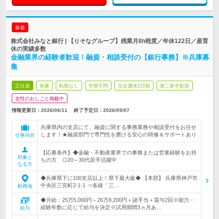
新着
株式会社みなと銀行 | 【りそなグループ】残業月8h程度／年休122日／産育
休の実績多数
金融業界の経験者歓迎！融資・相談受付の【銀行事務】※兵庫募
集
正社員
急募
転勤なし
学歴不問
完全週休2日制
第二新卒歓迎
女性のおしごと掲載中
情報更新日：2026/06/11
終了予定日：
2026/09/07
兵庫県内の支店にて、融資に関する事務業務や相談受付をお任せ
します！★融資部門で専門性を磨ける安心の研修＆サポートあり
仕事内容
【応募条件】◆金融・不動産業界での事務または営業経験をお持
対象と
ちの方 ◎20～30代若手活躍中
なる方
◆兵庫県下に100支店以上！県下最大級◆ 【本部】 兵庫県神戸市
中央区三宮町2-1-1 ⇒各線「三…
勤務地
◆月給：25万5,000円～26万8,200円＋諸手当＋賞与2回※能力・
経験年数に応じて給与を決定※試用期間3ヵ月あ…
給与