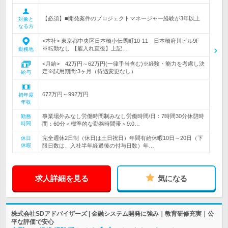
【必須】■開発案件のプロジェクトマネージャー経験が3年以上
対象と
なる方
<本社> 東京都中央区日本橋小伝馬町10-11 日本橋府川ビル9F
※転勤なし 【雇入れ直後】上記…
勤務地
<月給> 42万円～62万円(一律手当含む)※経験・能力を考慮し決
定※試用期間:3ヶ月（待遇変更なし）
給与
672万円～992万円
初年度
年収
事業場外みなし労働時間制みなし労働時間/日：7時間30分休憩時
勤務
時間
間：60分＜標準的な勤務時間帯＞9:0…
完全週休2日制（休日は土日祝日）年間有給休暇10日～20日（下
休日
休暇
限日数は、入社半年経過後の付与日数）年…
求人詳細を見る
気になる
株式会社SDアドバイザーズ | 金融システム開発に強み｜教育研修充実｜公
平な評価で安心