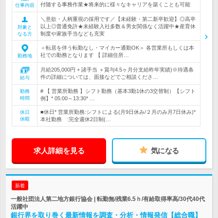
付随する事務作業★将来的に様々なキャリアを築くことも可能
仕事内容
＼意欲・人柄重視の採用です／【未経験・第二新卒歓迎】◎高卒
以上◎普通免許★未経験入社多数＆男女関係なく活躍中★産育休
対象と
制度や家族手当なども充実
なる方
＜転居を伴う転勤なし・マイカー通勤OK＞ 各営業所もしくは本
社での勤務となります 【 詳細住所…
勤務地
月給205,000円 + 諸手当 ＋賞与4.5ヶ月分支給昨年実績)※待遇条
件の詳細については、面接などでご相談くださ…
給与
# 【 営業所勤務 】シフト勤務（基本3勤1休の3交替制）【シフト
勤務
時間
例】* 05:00～13:30* …
■休日* 営業所勤務:シフトによる(月9日休み/２月のみ月7日休み)*
休日
休暇
本社勤務 :完全週休2日制(…
求人詳細を見る
気になる
新着
一般社団法人第二地方銀行協会 | 転勤無/残業6.5ｈ/有給取得率高/30代40代
活躍中
銀行界を取り巻く最新情報を調査・分析・情報発信【総合職】