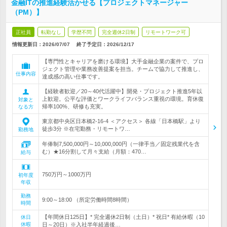
金融ITの推進経験活かせる【プロジェクトマネージャー
（PM）】
正社員
転勤なし
学歴不問
完全週休2日制
リモートワーク可
情報更新日：2026/07/07
終了予定日：
2026/12/17
【専門性とキャリアを磨ける環境】大手金融企業の案件で、プロ
ジェクト管理や業務改善提案を担当。チームで協力して推進し、
仕事内容
達成感の高い仕事です。
【経験者歓迎／20～40代活躍中】開発・プロジェクト推進5年以
上歓迎。公平な評価とワークライフバランス重視の環境。育休復
対象と
帰率100%、研修も充実。
なる方
東京都中央区日本橋2-16-4 ＜アクセス＞ 各線「日本橋駅」より
徒歩3分 ※在宅勤務・リモートワ…
勤務地
年俸制7,500,000円～10,000,000円（一律手当／固定残業代を含
む）★16分割して月々支給（月額：470…
給与
750万円～1000万円
初年度
年収
勤務
9:00～18:00 （所定労働時間8時間）
時間
【年間休日125日】* 完全週休2日制（土日）* 祝日* 有給休暇（10
休日
休暇
日～20日）※入社半年経過後…