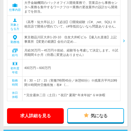
大手金融機関のバックオフイス開発業務で、営業店から事務セン
タへ業務を集中するワークフロー業務の更改案件の設計から開発
仕事内容
までを担当。
《高専・短大卒以上》【必須】◎開発経験（C#、,net、SQL) ※
対象と
他言語で開発が慣れていて、c#等抵抗ないなら問題ありません。
なる方
東京都品川区大井1-20-10 住友大井町ビル 【雇入れ直後】上記
事業所 【変更の範囲】会社の定め…
勤務地
月給30万円～45万円※前給、経験等を考慮して決定します。※試
用期間６か月（待遇に変更はありません）
給与
400万円～600万円
初年度
年収
8：30 ～17：15（実働7時間45分／休憩60分）※残業月平均10時
勤務
時間
間※時間外労働有無：有# 《…
休日
* 完全週休二日（土日）* 祝日* 夏期* 年末年始* ＧＷ休暇
休暇
求人詳細を見る
気になる