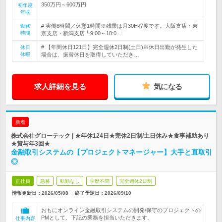
350万円～600万円
初年度
年収
# 実働8時間／休憩1時間※残業は月30H程度です。大阪支店・東
勤務
時間
京支店・新潟支店┗9:00～18:0…
# 【年間休日121日】完全週休2日制(土日)※休日出勤が発生した
休日
休暇
場合は、振替休日を取得していただき…
求人詳細を見る
気になる
新着
株式会社グローテック | ★年休124日★完休2日制/土日休み★食事補助あり
★賞与年3回★
金融取引システムの【プロジェクトマネージャー】大手と直取引
◎
正社員
急募
転勤なし
学歴不問
完全週休2日制
情報更新日：2026/05/08
終了予定日：
2026/09/10
おもにオンライン金融取引システムの開発/保守のプロジェクトの
PMとして、下記の業務を担当いただきます。
仕事内容