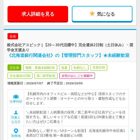
求人詳細を見る
気になる
新着
株式会社アスビック | 【20～30代活躍中】完全週休2日制（土日休み）・奨
学金支援あり
《北海道銀行関連会社》の【管理部門スタッフ】★未経験歓迎
正社員
職種・業種未経験OK
急募
転勤なし
学歴不問
完全週休2日制
第二新卒歓迎
女性のおしごと掲載中
情報更新日：2026/07/07
終了予定日：
2026/10/05
【札幌市内のオフィスビル・病院などが中心】清掃スタッフのサ
ポートやシフト調整・オーナーとのやり取り・書類作成などをお
仕事内容
任せします。
＼未経験歓迎！人柄重視の採用／第二新卒や正社員デビューを目
指す方も、新しいキャリアを応援！面接1回もOK腰を据えて働き
対象と
たい方はぜひご応募を！
なる方
【転勤なし／駅チカ／UIターンも歓迎】 北海道札幌市中央区南1
条西10丁目3番地 南一条道銀ビル6階
勤務地