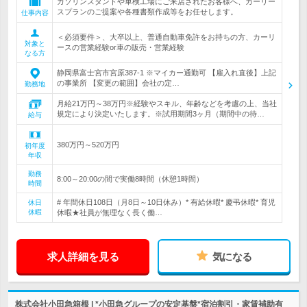
ガソリンスタンドや車検工場にご来店されたお客様へ、カーリー
スプランのご提案や各種書類作成等をお任せします。
仕事内容
＜必須要件＞、大卒以上、普通自動車免許をお持ちの方、カーリ
対象と
ースの営業経験or車の販売・営業経験
なる方
静岡県富士宮市宮原387-1 ※マイカー通勤可 【雇入れ直後】上記
の事業所 【変更の範囲】会社の定…
勤務地
月給21万円～38万円※経験やスキル、年齢などを考慮の上、当社
規定により決定いたします。※試用期間3ヶ月（期間中の待…
給与
380万円～520万円
初年度
年収
勤務
8:00～20:00の間で実働8時間（休憩1時間）
時間
# 年間休日108日（月8日～10日休み）* 有給休暇* 慶弔休暇* 育児
休日
休暇
休暇★社員が無理なく長く働…
求人詳細を見る
気になる
株式会社小田急箱根 | *小田急グループの安定基盤*宿泊割引・家賃補助有