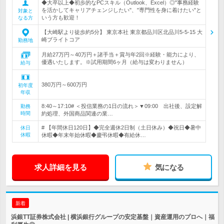
◆大卒以上◆初歩的なPCスキル（Outlook、Excel）◎"事務経験
を活かしてキャリアチェンジしたい"、"専門性を身に着けたい"と
対象と
いう方も歓迎！
なる方
【大崎駅より徒歩約5分】 東京本社 東京都品川区北品川5-5-15 大
崎ブライトコア
勤務地
月給27万円～40万円＋諸手当＋賞与年2回※経験・能力により、
優遇いたします。※試用期間6ヶ月（給与は変わりません）
給与
380万円～600万円
初年度
年収
8:40～17:10# ＜投信業務の1日の流れ＞▼09:00 出社後、設定解
勤務
時間
約処理、外国商品関連の業…
# 【年間休日120日】◆完全週休2日制（土日休み）◆祝日◆暑中
休日
休暇
休暇◆年末年始休暇◆慶弔休暇◆有給休…
求人詳細を見る
気になる
新着
浜銀TT証券株式会社 | 横浜銀行グループの安定基盤｜資産運用のプロへ｜福