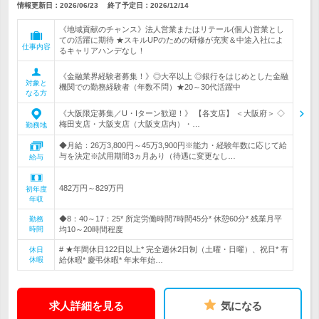
情報更新日：2026/06/23
終了予定日：
2026/12/14
《地域貢献のチャンス》法人営業またはリテール(個人)営業とし
ての活躍に期待 ★スキルUPのための研修が充実＆中途入社によ
仕事内容
るキャリアハンデなし！
《金融業界経験者募集！》◎大卒以上 ◎銀行をはじめとした金融
対象と
機関での勤務経験者（年数不問）★20～30代活躍中
なる方
《大阪限定募集／U・Iターン歓迎！》 【各支店】 ＜大阪府＞ ◇
梅田支店・大阪支店（大阪支店内）・…
勤務地
◆月給：26万3,800円～45万3,900円※能力・経験年数に応じて給
与を決定※試用期間3ヵ月あり（待遇に変更なし…
給与
482万円～829万円
初年度
年収
◆8：40～17：25* 所定労働時間7時間45分* 休憩60分* 残業月平
勤務
時間
均10～20時間程度
# ★年間休日122日以上* 完全週休2日制（土曜・日曜）、祝日* 有
休日
休暇
給休暇* 慶弔休暇* 年末年始…
求人詳細を見る
気になる