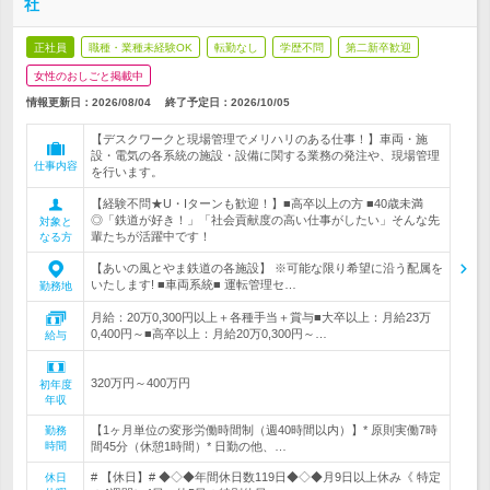
社
正社員
職種・業種未経験OK
転勤なし
学歴不問
第二新卒歓迎
女性のおしごと掲載中
情報更新日：2026/08/04
終了予定日：
2026/10/05
【デスクワークと現場管理でメリハリのある仕事！】車両・施
設・電気の各系統の施設・設備に関する業務の発注や、現場管理
仕事内容
を行います。
【経験不問★U・Iターンも歓迎！】■高卒以上の方 ■40歳未満
◎「鉄道が好き！」「社会貢献度の高い仕事がしたい」そんな先
対象と
輩たちが活躍中です！
なる方
【あいの風とやま鉄道の各施設】 ※可能な限り希望に沿う配属を
いたします! ■車両系統■ 運転管理セ…
勤務地
月給：20万0,300円以上＋各種手当＋賞与■大卒以上：月給23万
0,400円～■高卒以上：月給20万0,300円～…
給与
320万円～400万円
初年度
年収
【1ヶ月単位の変形労働時間制（週40時間以内）】* 原則実働7時
勤務
時間
間45分（休憩1時間）* 日勤の他、…
# 【休日】# ◆◇◆年間休日数119日◆◇◆月9日以上休み《 特定
休日