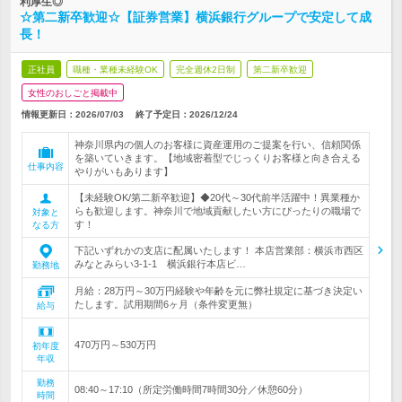
利厚生◎
☆第二新卒歓迎☆【証券営業】横浜銀行グループで安定して成
長！
正社員
職種・業種未経験OK
完全週休2日制
第二新卒歓迎
女性のおしごと掲載中
情報更新日：2026/07/03
終了予定日：
2026/12/24
神奈川県内の個人のお客様に資産運用のご提案を行い、信頼関係
を築いていきます。【地域密着型でじっくりお客様と向き合える
仕事内容
やりがいもあります】
【未経験OK/第二新卒歓迎】◆20代～30代前半活躍中！異業種か
らも歓迎します。神奈川で地域貢献したい方にぴったりの職場で
対象と
す！
なる方
下記いずれかの支店に配属いたします！ 本店営業部：横浜市西区
みなとみらい3-1-1 横浜銀行本店ビ…
勤務地
月給：28万円～30万円経験や年齢を元に弊社規定に基づき決定い
たします。試用期間6ヶ月（条件変更無）
給与
470万円～530万円
初年度
年収
勤務
08:40～17:10（所定労働時間7時間30分／休憩60分）
時間