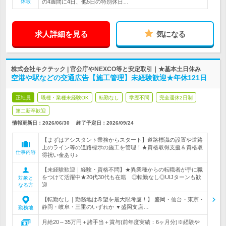
休暇
の4週間に4日、他5日の特別休日…
求人詳細を見る
気になる
株式会社キクテック | 官公庁やNEXCO等と安定取引｜★基本土日休み
空港や駅などの交通広告【施工管理】未経験歓迎★年休121日
正社員
職種・業種未経験OK
転勤なし
学歴不問
完全週休2日制
第二新卒歓迎
情報更新日：2026/06/30
終了予定日：
2026/09/24
【まずはアシスタント業務からスタート】道路標識の設置や道路
上のライン等の道路標示の施工を管理！★資格取得支援＆資格取
仕事内容
得祝い金あり♪
【未経験歓迎｜経験・資格不問】★異業種からの転職者が手に職
をつけて活躍中★20代30代も在籍 ◎転勤なし◎UIJターンも歓
対象と
迎
なる方
【転勤なし｜勤務地は希望を最大限考慮！】 盛岡・仙台・東京・
静岡・岐阜・三重のいずれか ▼盛岡支店…
勤務地
月給20～35万円＋諸手当＋賞与(前年度実績：6ヶ月分)※経験や