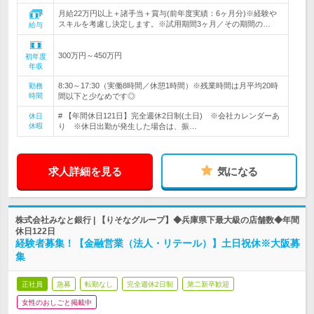
月給22万円以上＋諸手当＋賞与(前年度実績：6ヶ月分)※経験や
スキルを考慮し決定します。※試用期間3ヶ月／その期間の…
給与
300万円～450万円
初年度
年収
8:30～17:30（実働8時間／休憩1時間）※残業時間は月平均20時
勤務
時間
間以下と少なめです◎
# 【年間休日121日】完全週休2日制(土日) ※会社カレンダーあ
休日
休暇
り ※休日出勤が発生した場合は、振…
求人詳細を見る
気になる
株式会社みなと銀行 | 【りそなグループ】◆兵庫県下最大級の店舗数◆年間
休日122日
経験者募集！【金融営業（法人・リテール）】土日祝休※大阪募
集
正社員
急募
転勤なし
完全週休2日制
第二新卒歓迎
女性のおしごと掲載中