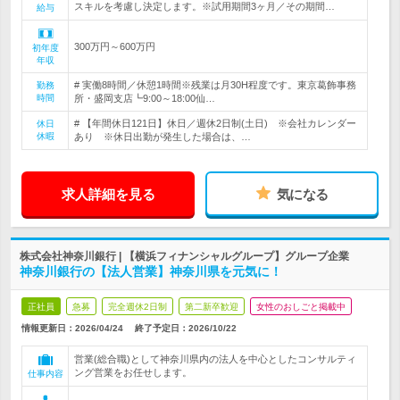
スキルを考慮し決定します。※試用期間3ヶ月／その期間…
給与
300万円～600万円
初年度
年収
# 実働8時間／休憩1時間※残業は月30H程度です。東京葛飾事務
勤務
時間
所・盛岡支店┗9:00～18:00仙…
# 【年間休日121日】休日／週休2日制(土日) ※会社カレンダー
休日
休暇
あり ※休日出勤が発生した場合は、…
求人詳細を見る
気になる
株式会社神奈川銀行 | 【横浜フィナンシャルグループ】グループ企業
神奈川銀行の【法人営業】神奈川県を元気に！
正社員
急募
完全週休2日制
第二新卒歓迎
女性のおしごと掲載中
情報更新日：2026/04/24
終了予定日：
2026/10/22
営業(総合職)として神奈川県内の法人を中心としたコンサルティ
ング営業をお任せします。
仕事内容