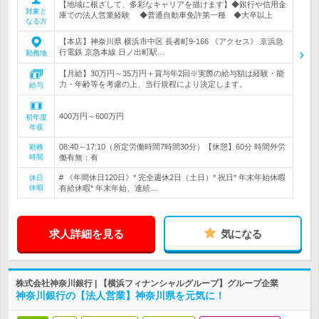
【地域に根ざして、多彩なキャリアを描けます】◆銀行や信用金
対象と
庫での法人営業経験 ◆普通自動車免許第一種 ◆大卒以上
なる方
【本店】神奈川県 横浜市中区 長者町9-166 《アクセス》 京浜急
行電鉄 京急本線 日ノ出町駅…
勤務地
【月給】30万円～35万円＋賞与年2回※実際の給与額は経験・能
力・年齢等を考慮の上、当行規程により決定します。
給与
400万円～600万円
初年度
年収
08:40～17:10（所定労働時間7時間30分）【休憩】60分 時間外労
勤務
時間
働有無：有
# 《年間休日120日》* 完全週休2日（土日）* 祝日* 年末年始休暇
休日
休暇
有給休暇* 年末年始、連続…
求人詳細を見る
気になる
株式会社神奈川銀行 | 【横浜フィナンシャルグループ】グループ企業
神奈川銀行の【法人営業】神奈川県を元気に！