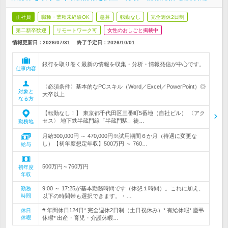
正社員
職種・業種未経験OK
急募
転勤なし
完全週休2日制
第二新卒歓迎
リモートワーク可
女性のおしごと掲載中
情報更新日：2026/07/31
終了予定日：
2026/10/01
銀行を取り巻く最新の情報を収集・分析・情報発信が中心です。
仕事内容
〈必須条件〉基本的なPCスキル（Word／Excel／PowerPoint）◎
対象と
大卒以上
なる方
【転勤なし！】 東京都千代田区三番町5番地（自社ビル） 〈アク
セス〉 地下鉄半蔵門線「半蔵門駅」徒…
勤務地
月給300,000円 ～ 470,000円※試用期間６か月（待遇に変更な
し）【初年度想定年収】500万円 ～ 760…
給与
500万円～760万円
初年度
年収
9:00 ～ 17:25が基本勤務時間です（休憩１時間）。これに加え、
勤務
時間
以下の時間帯も選択できます。・…
# 年間休日124日* 完全週休2日制（土日祝休み）* 有給休暇* 慶弔
休日
休暇
休暇* 出産・育児・介護休暇…