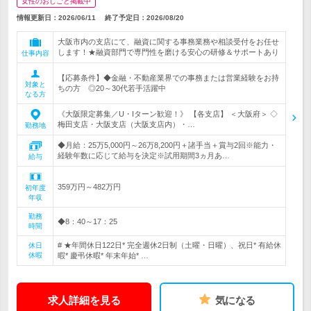
女性のおしごと掲載中
情報更新日：2026/06/11
終了予定日：
2026/08/20
大阪市内の支店にて、融資に関する事務業務や相談受付をお任せ
します！★融資部門で専門性を磨ける安心の研修＆サポートあり
仕事内容
【応募条件】◆金融・不動産業界での事務または営業経験をお持
対象と
ちの方 ◎20～30代若手活躍中
なる方
《大阪限定募集／U・Iターン歓迎！》 【各支店】 ＜大阪府＞ ◇
梅田支店・大阪支店（大阪支店内）・…
勤務地
◆月給：25万5,000円～26万8,200円＋諸手当＋賞与2回※能力・
経験年数に応じて給与を決定※試用期間3ヵ月あ…
給与
359万円～482万円
初年度
年収
勤務
◆8：40～17：25
時間
# ★年間休日122日* 完全週休2日制（土曜・日曜）、祝日* 有給休
休日
休暇
暇* 慶弔休暇* 年末年始* …
求人詳細を見る
気になる