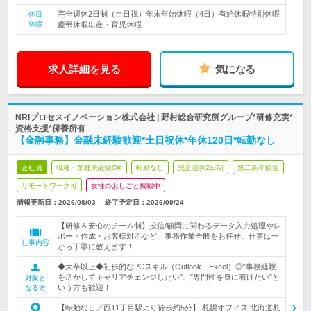
完全週休2日制（土日祝）年末年始休暇（4日）有給休暇特別休暇
休日
休暇
慶弔休暇出産・育児休暇
求人詳細を見る
気になる
NRIプロセスイノベーション株式会社 | 野村総合研究所グループ*研修充実*
資格支援*保養所有
【金融事務】金融未経験歓迎*土日祝休*年休120日*転勤なし
正社員
職種・業種未経験OK
転勤なし
完全週休2日制
第二新卒歓迎
リモートワーク可
女性のおしごと掲載中
情報更新日：2026/08/03
終了予定日：
2026/09/24
【研修＆安心のチーム制】投信/顧問に関わるデータ入力処理やレ
ポート作成・お客様対応など、事務作業全般をお任せ。仕事は一
仕事内容
から丁寧に教えます！
◆大卒以上◆初歩的なPCスキル（Outlook、Excel）◎"事務経験
を活かしてキャリアチェンジしたい"、"専門性を身に着けたい"と
対象と
いう方も歓迎！
なる方
【転勤なし／西11丁目駅より徒歩約5分】 札幌オフィス 北海道札