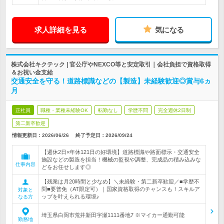
求人詳細を見る
気になる
株式会社キクテック | 官公庁やNEXCO等と安定取引｜会社負担で資格取得
＆お祝い金支給
交通安全を守る！道路標識などの【製造】未経験歓迎◎賞与6ヵ
月
正社員
職種・業種未経験OK
転勤なし
学歴不問
完全週休2日制
第二新卒歓迎
情報更新日：2026/06/26
終了予定日：
2026/09/24
【週休2日×年休121日の好環境】道路標識や路面標示・交通安全
施設などの製造を担当！機械の監視や調整、完成品の積み込みな
仕事内容
どをお任せします◎
【残業は月20時間と少なめ】＼未経験・第二新卒歓迎／■学歴不
問■要普免（AT限定可）｜国家資格取得のチャンスも！スキルア
対象と
ップを叶えられる環境♪
なる方
埼玉県白岡市荒井新田字瀬1111番地7 ※マイカー通勤可能
勤務地