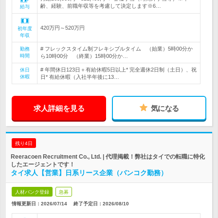
齢、経験、前職年収等を考慮して決定します※6…
給与
420万円～520万円
初年度
年収
# フレックスタイム制フレキシブルタイム （始業）5時00分か
勤務
時間
ら10時00分 （終業）15時00分か…
# 年間休日123日＋有給休暇5日以上* 完全週休2日制（土日）、祝
休日
休暇
日* 有給休暇（入社半年後に13…
求人詳細を見る
気になる
残り4日
Reeracoen Recruitment Co., Ltd. | 代理掲載！弊社はタイでの転職に特化
したエージェントです！
タイ求人【営業】日系リース企業（バンコク勤務）
人材バンク登録
急募
情報更新日：2026/07/14
終了予定日：
2026/08/10