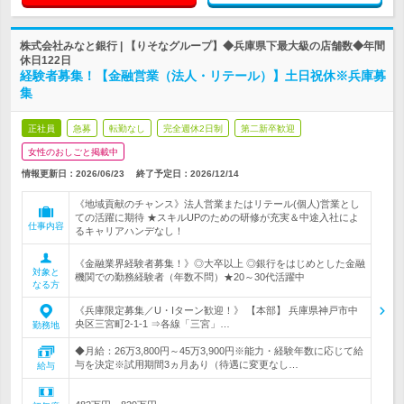
株式会社みなと銀行 | 【りそなグループ】◆兵庫県下最大級の店舗数◆年間
休日122日
経験者募集！【金融営業（法人・リテール）】土日祝休※兵庫募
集
正社員
急募
転勤なし
完全週休2日制
第二新卒歓迎
女性のおしごと掲載中
情報更新日：2026/06/23
終了予定日：
2026/12/14
《地域貢献のチャンス》法人営業またはリテール(個人)営業とし
ての活躍に期待 ★スキルUPのための研修が充実＆中途入社によ
仕事内容
るキャリアハンデなし！
《金融業界経験者募集！》◎大卒以上 ◎銀行をはじめとした金融
対象と
機関での勤務経験者（年数不問）★20～30代活躍中
なる方
《兵庫限定募集／U・Iターン歓迎！》 【本部】 兵庫県神戸市中
央区三宮町2-1-1 ⇒各線「三宮」…
勤務地
◆月給：26万3,800円～45万3,900円※能力・経験年数に応じて給
与を決定※試用期間3ヵ月あり（待遇に変更なし…
給与