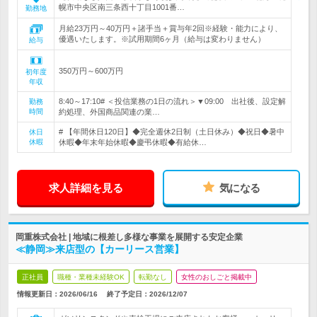
幌市中央区南三条西十丁目1001番…
勤務地
月給23万円～40万円＋諸手当＋賞与年2回※経験・能力により、
優遇いたします。※試用期間6ヶ月（給与は変わりません）
給与
350万円～600万円
初年度
年収
8:40～17:10# ＜投信業務の1日の流れ＞▼09:00 出社後、設定解
勤務
時間
約処理、外国商品関連の業…
# 【年間休日120日】◆完全週休2日制（土日休み）◆祝日◆暑中
休日
休暇
休暇◆年末年始休暇◆慶弔休暇◆有給休…
求人詳細を見る
気になる
岡重株式会社 | 地域に根差し多様な事業を展開する安定企業
≪静岡≫来店型の【カーリース営業】
正社員
職種・業種未経験OK
転勤なし
女性のおしごと掲載中
情報更新日：2026/06/16
終了予定日：
2026/12/07