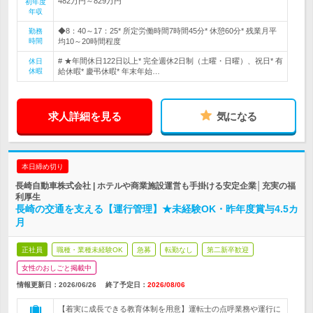
482万円～829万円
初年度
年収
◆8：40～17：25* 所定労働時間7時間45分* 休憩60分* 残業月平
勤務
時間
均10～20時間程度
# ★年間休日122日以上* 完全週休2日制（土曜・日曜）、祝日* 有
休日
休暇
給休暇* 慶弔休暇* 年末年始…
求人詳細を見る
気になる
本日締め切り
長崎自動車株式会社 | ホテルや商業施設運営も手掛ける安定企業│充実の福
利厚生
長崎の交通を支える【運行管理】★未経験OK・昨年度賞与4.5カ
月
正社員
職種・業種未経験OK
急募
転勤なし
第二新卒歓迎
女性のおしごと掲載中
情報更新日：2026/06/26
終了予定日：
2026/08/06
【着実に成長できる教育体制を用意】運転士の点呼業務や運行に