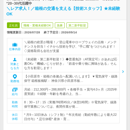
*20~30代活躍中
＼レア求人！／箱根の交通を支える【技術スタッフ】★未経験
OK
正社員
職種・業種未経験OK
急募
第二新卒歓迎
情報更新日：2026/07/28
終了予定日：
2026/09/14
＼箱根の絶景が職場！／登山電車やロープウェイの点検・メンテ
ナンスを担当！イチから技術を学び、“手に職”をつけられます！
仕事内容
◇資格取得も会社が支援
《未経験・第二新卒歓迎！》◆普通免許（AT限定可）があれば応
募OK♪「機械いじりが好き」「鉄道や乗り物に興味がある」そん
対象と
な方を歓迎します！
なる方
【小田原市・箱根の各拠点へ配属いたします】 ▼電気保守・線路
保守 箱根板橋駅： 神奈川県小田原市板…
勤務地
月給：212,300円～288,800円 ＋各種手当 ＋賞与4.0ヶ月（2025年
度実績）※経験・年齢を考慮の上、当…
給与
8：30～17：15（実働7時間45分／休憩1時間）※電気保守、線路
勤務
時間
保守業務については、夜間作業が発…
* 月9～10日休み（シフト制）* 年次有給（勤続年数により最大22
休日
休暇
日付与）* 忌引休暇* 産休・育…