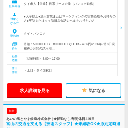
タイ求人【営業】日系リース企業（バンコク勤務）
仕事内容
●大卒以上●法人営業またはマーケティングの実務経験をお持ちの
対象と
方●英語またはタイ語日常会話レベルをお持ちの方
なる方
タイ・バンコク
勤務地
月給：50,000 THB ~ 80,000 THB(1THB＝4.86円/2026年7月8日現
在)6カ月間の試用期…
給与
勤務
〈就業時間〉8:00 ~ 17:00
時間
休日
・土日・タイ国祝日
休暇
求人詳細を見る
気になる
新着
あいの風とやま鉄道株式会社 | ★転勤なし/年間休日119日
富山の交通を支える【技術スタッフ】★未経験OK★原則定時退