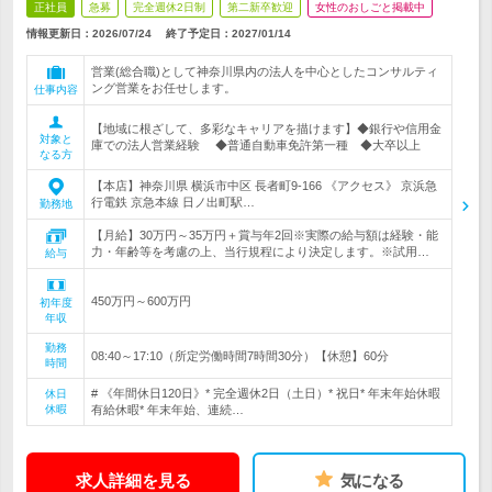
正社員
急募
完全週休2日制
第二新卒歓迎
女性のおしごと掲載中
情報更新日：2026/07/24
終了予定日：
2027/01/14
営業(総合職)として神奈川県内の法人を中心としたコンサルティ
ング営業をお任せします。
仕事内容
【地域に根ざして、多彩なキャリアを描けます】◆銀行や信用金
対象と
庫での法人営業経験 ◆普通自動車免許第一種 ◆大卒以上
なる方
【本店】神奈川県 横浜市中区 長者町9-166 《アクセス》 京浜急
行電鉄 京急本線 日ノ出町駅…
勤務地
【月給】30万円～35万円＋賞与年2回※実際の給与額は経験・能
力・年齢等を考慮の上、当行規程により決定します。※試用…
給与
450万円～600万円
初年度
年収
勤務
08:40～17:10（所定労働時間7時間30分）【休憩】60分
時間
# 《年間休日120日》* 完全週休2日（土日）* 祝日* 年末年始休暇
休日
休暇
有給休暇* 年末年始、連続…
求人詳細を見る
気になる