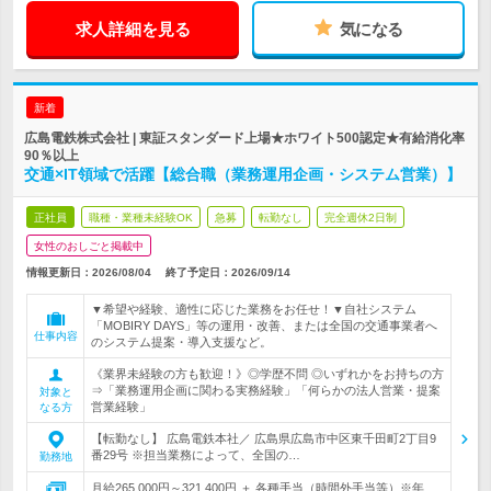
求人詳細を見る
気になる
新着
広島電鉄株式会社 | 東証スタンダード上場★ホワイト500認定★有給消化率
90％以上
交通×IT領域で活躍【総合職（業務運用企画・システム営業）】
正社員
職種・業種未経験OK
急募
転勤なし
完全週休2日制
女性のおしごと掲載中
情報更新日：2026/08/04
終了予定日：
2026/09/14
▼希望や経験、適性に応じた業務をお任せ！▼自社システム
「MOBIRY DAYS」等の運用・改善、または全国の交通事業者へ
仕事内容
のシステム提案・導入支援など。
《業界未経験の方も歓迎！》◎学歴不問 ◎いずれかをお持ちの方
⇒「業務運用企画に関わる実務経験」「何らかの法人営業・提案
対象と
営業経験」
なる方
【転勤なし】 広島電鉄本社／ 広島県広島市中区東千田町2丁目9
番29号 ※担当業務によって、全国の…
勤務地
月給265,000円～321,400円 ＋ 各種手当（時間外手当等）※年