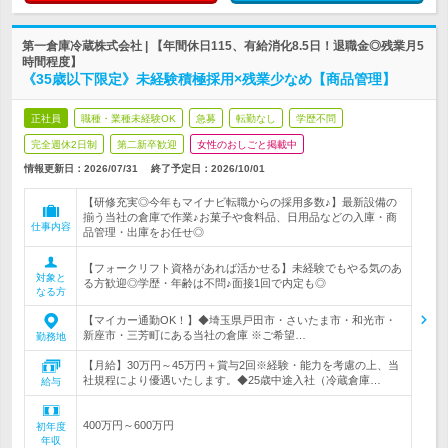
第一倉庫冷蔵株式会社 | 【年間休日115、有給消化8.5日！退職金◎残業月5
時間程度】
《35歳以下限定》未経験積極採用×残業少なめ【商品管理】
正社員
職種・業種未経験OK
急募
転勤なし
学歴不問
完全週休2日制
第二新卒歓迎
女性のおしごと掲載中
情報更新日：2026/07/31
終了予定日：
2026/10/01
【研修充実◎今年もマイナビ転職からの採用多数♪】最新設備の
揃う当社の倉庫で作業♪お菓子や食料品、日用品などの入庫・商
仕事内容
品管理・出庫をお任せ◎
【フォークリフト資格があれば活かせる】未経験でもやる気のあ
対象と
る方歓迎◎学歴・年齢は不問♪面接1回で内定も◎
なる方
【マイカー通勤OK！】◆埼玉県戸田市・さいたま市・和光市・
新座市・三芳町にある当社の倉庫 ※ご希望…
勤務地
【月給】30万円～45万円＋賞与2回※経験・能力を考慮の上、当
社規程により優遇いたします。◆25歳中途入社（冷蔵倉庫…
給与
400万円～600万円
初年度
年収