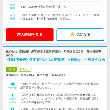
勤務
8:30～17:30★残業は月5時間程度です。
時間
【休日】週休2日制(シフト制)祝日※当社カレンダーによる（年間
休日
休暇
休日115日）【休暇】有給休暇（年間消…
求人詳細を見る
気になる
株式会社川口技研 | 黒字経営＆業界評価◎｜年間休日120日｜育休復帰率
100％
《経験者優遇》住宅製品の【品質管理】＊転勤なし＊残業少なめ
正社員
転勤なし
情報更新日：2026/02/20
終了予定日：
2026/08/20
＼UIターン歓迎／住宅用ドアハンドルや物干金物など自社製品の
品質管理をお任せします。
仕事内容
【高卒以上】◆品質管理または品質保証の実務経験◆金属加工
（メッキ、プレス、ダイカスト等）や樹脂成型、有害物質に関す
対象と
る基礎知識をお持ちの方
なる方
＜本社＞ 埼玉県川口市上青木1-14-41 【雇入れ直後】上記事業所