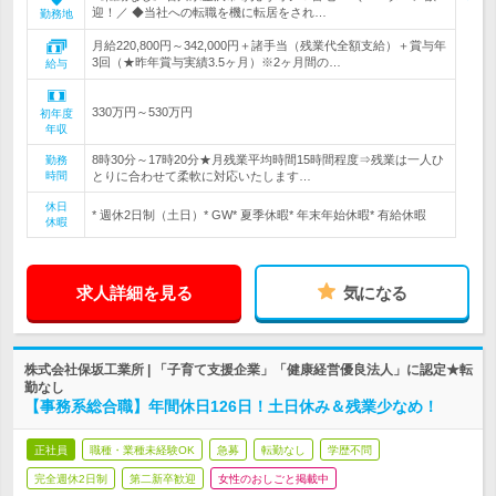
迎！／ ◆当社への転職を機に転居をされ…
勤務地
月給220,800円～342,000円＋諸手当（残業代全額支給）＋賞与年
3回（★昨年賞与実績3.5ヶ月）※2ヶ月間の…
給与
330万円～530万円
初年度
年収
8時30分～17時20分★月残業平均時間15時間程度⇒残業は一人ひ
勤務
時間
とりに合わせて柔軟に対応いたします…
休日
* 週休2日制（土日）* GW* 夏季休暇* 年末年始休暇* 有給休暇
休暇
求人詳細を見る
気になる
株式会社保坂工業所 | 「子育て支援企業」「健康経営優良法人」に認定★転
勤なし
【事務系総合職】年間休日126日！土日休み＆残業少なめ！
正社員
職種・業種未経験OK
急募
転勤なし
学歴不問
完全週休2日制
第二新卒歓迎
女性のおしごと掲載中