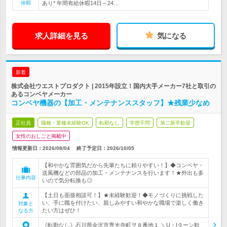
休暇
あり* 年間有給休暇14日～24…
求人詳細を見る
気になる
新着
株式会社ウエストプロダクト | 2015年設立！国内大手メーカー7社と取引の
あるコンベヤメーカー
コンベヤ機器の【加工・メンテナンススタッフ】★残業少なめ
正社員
職種・業種未経験OK
転勤なし
学歴不問
第二新卒歓迎
女性のおしごと掲載中
情報更新日：2026/08/04
終了予定日：
2026/10/05
【和やかな雰囲気だから先輩たちに頼りやすい！】◆コンベヤ・
送風機などの部品の加工・メンテナンスを行います！★外出も多
仕事内容
いので気分転換も◎
【土日も面接相談可！】★未経験歓迎！◆モノづくりに挑戦した
い、手に職を付けたい、親しみやすい和やかな職場で楽しく働き
対象と
たい方はぜひ！
なる方
《転勤なし》石川県金沢市専光寺町ヲ８番地１ ＼U・Iターン歓