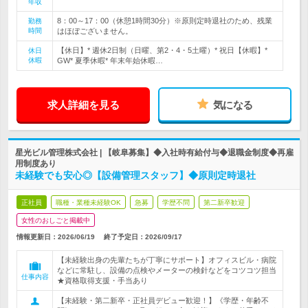
年収
8：00～17：00（休憩1時間30分）※原則定時退社のため、残業
勤務
時間
はほぼございません。
【休日】* 週休2日制（日曜、第2・4・5土曜）* 祝日【休暇】*
休日
休暇
GW* 夏季休暇* 年末年始休暇…
求人詳細を見る
気になる
星光ビル管理株式会社 | 【岐阜募集】◆入社時有給付与◆退職金制度◆再雇
用制度あり
未経験でも安心◎【設備管理スタッフ】◆原則定時退社
正社員
職種・業種未経験OK
急募
学歴不問
第二新卒歓迎
女性のおしごと掲載中
情報更新日：2026/06/19
終了予定日：
2026/09/17
【未経験出身の先輩たちが丁寧にサポート】オフィスビル・病院
などに常駐し、設備の点検やメーターの検針などをコツコツ担当
仕事内容
★資格取得支援・手当あり
【未経験・第二新卒・正社員デビュー歓迎！】《学歴・年齢不