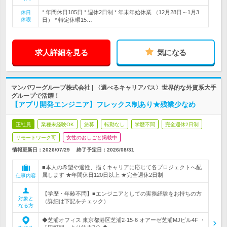
* 年間休日105日 * 週休2日制 * 年末年始休業 （12月28日～1月3
休日
休暇
日） * 特定休暇15…
求人詳細を見る
気になる
マンパワーグループ株式会社 | 〈選べるキャリアパス〉世界的な外資系大手
グループで活躍！
【アプリ開発エンジニア】フレックス制あり★残業少なめ
正社員
業種未経験OK
急募
転勤なし
学歴不問
完全週休2日制
リモートワーク可
女性のおしごと掲載中
情報更新日：2026/07/29
終了予定日：
2026/08/31
■本人の希望や適性、描くキャリアに応じて各プロジェクトへ配
属します ★年間休日120日以上 ★完全週休2日制
仕事内容
【学歴・年齢不問】■エンジニアとしての実務経験をお持ちの方
対象と
（詳細は下記をチェック）
なる方
◆芝浦オフィス 東京都港区芝浦2-15-6 オアーゼ芝浦MJビル4F ・