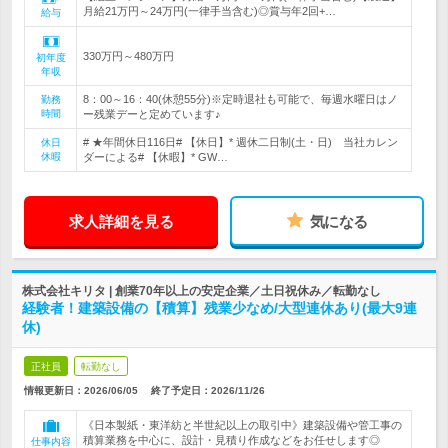
月給21万円～24万円(一律手当含む)◎賞与年2回+…
給与
330万円～480万円
初年度
年収
8：00～16：40(休憩55分)※定時退社も可能で、毎週水曜日はノ
勤務
時間
ー残業デーと定めています♪
# ★年間休日116日# 【休日】* 週休二日制(土・日) 当社カレン
休日
休暇
ダーによる# 【休暇】* GW…
求人詳細を見る
気になる
株式会社キリタ | 創業70年以上の安定企業／土日祝休み／転勤なし
経験者！建築設備の【積算】残業少なめ/大型連休あり(最大9連
休)
正社員
転勤なし
情報更新日：2026/06/05
終了予定日：
2026/11/26
《日本製紙・東洋紡と半世紀以上の取引中》建築設備や管工事の
積算業務を中心に、設計・見積り作成などをお任せします◎
仕事内容