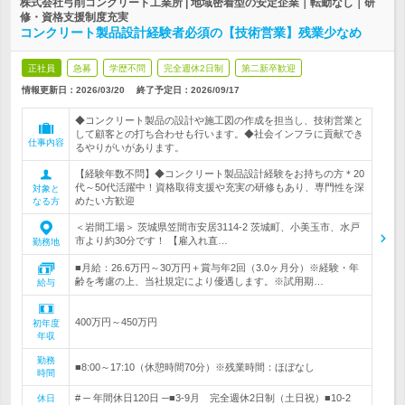
株式会社弓削コンクリート工業所 | 地域密着型の安定企業｜転勤なし｜研
修・資格支援制度充実
コンクリート製品設計経験者必須の【技術営業】残業少なめ
正社員
急募
学歴不問
完全週休2日制
第二新卒歓迎
情報更新日：2026/03/20
終了予定日：
2026/09/17
◆コンクリート製品の設計や施工図の作成を担当し、技術営業と
して顧客との打ち合わせも行います。◆社会インフラに貢献でき
仕事内容
るやりがいがあります。
【経験年数不問】◆コンクリート製品設計経験をお持ちの方＊20
代～50代活躍中！資格取得支援や充実の研修もあり、専門性を深
対象と
めたい方歓迎
なる方
＜岩間工場＞ 茨城県笠間市安居3114-2 茨城町、小美玉市、水戸
市より約30分です！ 【雇入れ直…
勤務地
■月給：26.6万円～30万円＋賞与年2回（3.0ヶ月分）※経験・年
齢を考慮の上、当社規定により優遇します。※試用期…
給与
400万円～450万円
初年度
年収
勤務
■8:00～17:10（休憩時間70分）※残業時間：ほぼなし
時間
# ─ 年間休日120日 ─■3-9月 完全週休2日制（土日祝）■10-2
休日