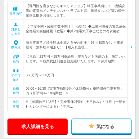
【専門性を磨きながらキャリアアップ】埼玉事業所にて、機械設
備の電気系メンテナンスやトラブル対応、新規立ち上げ等の保全
仕事内容
業務全般をお任せします。
【 学歴不問・経験年数不問！】《必須》◆工業用設備の電気系保
対象と
全修繕の実務経験《歓迎》◆第2種電気工事士などの有資格者
なる方
埼玉事業所／埼玉県比企郡ときがわ町玉川56 ※転勤なし ※車通
勤可（無料駐車場あり） 【雇入れ直後…
勤務地
【月給】23万円～35万円※経験・能力などを考慮の上、決定いた
します。※残業代は別途全額支給いたします。※試用期間3…
給与
350万円～650万円
初年度
年収
08:00～16:30（実働7時間45分／休憩45分）※時間外労働有無：
勤務
時間
有（月平均0～10時間程）※…
# 【年間休日123日】* 完全週休2日制（土日休み）* 祝日（一部会
休日
休暇
社カレンダーによる） * 年末…
求人詳細を見る
気になる