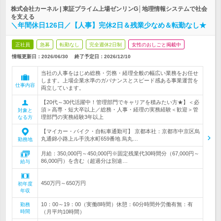
株式会社カーネル | 東証プライム上場ゼンリンG│地理情報システムで社会
を支える
＼年間休日126日／【人事】完休2日＆残業少なめ＆転勤なし★
正社員
急募
転勤なし
完全週休2日制
女性のおしごと掲載中
情報更新日：2026/06/30
終了予定日：
2026/12/10
当社の人事をはじめ総務・労務・経理全般の幅広い業務をお任せ
します。上場企業水準のガバナンスとスピード感ある事業運営を
仕事内容
両立しています。
【20代～30代活躍中！管理部門でキャリアを積みたい方★】＜必
須＞高専・短大卒以上／総務・人事・経理の実務経験＜歓迎＞管
対象と
理部門の実務経験3年以上
なる方
【マイカー・バイク・自転車通勤可】 京都本社：京都市中京区烏
丸通錦小路上ル手洗水町659番地 烏丸…
勤務地
月給：350,000円～450,000円※固定残業代30時間分（67,000円～
86,000円）を含む（超過分は別途…
給与
450万円～650万円
初年度
年収
10：00～19：00（実働8時間）休憩：60分時間外労働有無：有
勤務
時間
（月平均10時間）