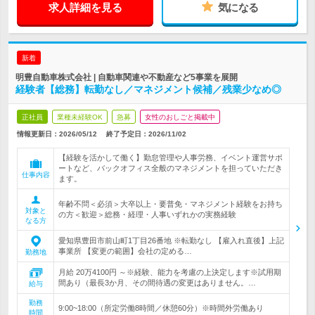
求人詳細を見る
気になる
新着
明豊自動車株式会社 | 自動車関連や不動産など5事業を展開
経験者【総務】転勤なし／マネジメント候補／残業少なめ◎
正社員
業種未経験OK
急募
女性のおしごと掲載中
情報更新日：2026/05/12
終了予定日：
2026/11/02
【経験を活かして働く】勤怠管理や人事労務、イベント運営サポ
ートなど、バックオフィス全般のマネジメントを担っていただき
仕事内容
ます。
年齢不問＜必須＞大卒以上・要普免・マネジメント経験をお持ち
対象と
の方＜歓迎＞総務・経理・人事いずれかの実務経験
なる方
愛知県豊田市前山町1丁目26番地 ※転勤なし 【雇入れ直後】上記
事業所 【変更の範囲】会社の定める…
勤務地
月給 20万4100円 ～※経験、能力を考慮の上決定します※試用期
間あり（最長3か月、その間待遇の変更はありません。…
給与
勤務
9:00~18:00（所定労働8時間／休憩60分）※時間外労働あり
時間