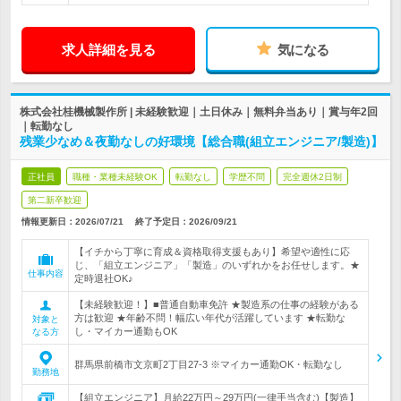
求人詳細を見る
気になる
株式会社桂機械製作所 | 未経験歓迎｜土日休み｜無料弁当あり｜賞与年2回
｜転勤なし
残業少なめ＆夜勤なしの好環境【総合職(組立エンジニア/製造)】
正社員
職種・業種未経験OK
転勤なし
学歴不問
完全週休2日制
第二新卒歓迎
情報更新日：2026/07/21
終了予定日：
2026/09/21
【イチから丁寧に育成＆資格取得支援もあり】希望や適性に応
じ、「組立エンジニア」「製造」のいずれかをお任せします。★
仕事内容
定時退社OK♪
【未経験歓迎！】■普通自動車免許 ★製造系の仕事の経験がある
方は歓迎 ★年齢不問！幅広い年代が活躍しています ★転勤な
対象と
し・マイカー通勤もOK
なる方
群馬県前橋市文京町2丁目27-3 ※マイカー通勤OK・転勤なし
勤務地
【組立エンジニア】月給22万円～29万円(一律手当含む)【製造】