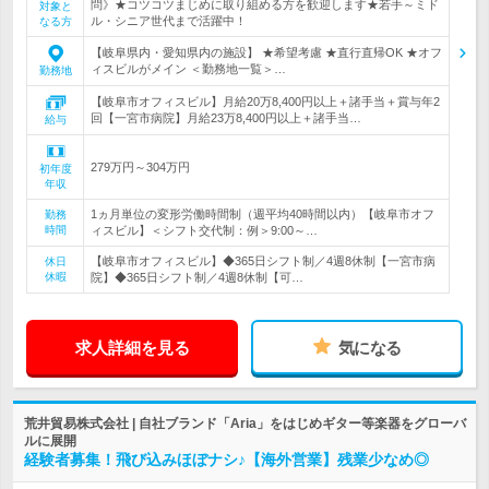
問》★コツコツまじめに取り組める方を歓迎します★若手～ミド
対象と
ル・シニア世代まで活躍中！
なる方
【岐阜県内・愛知県内の施設】 ★希望考慮 ★直行直帰OK ★オフ
ィスビルがメイン ＜勤務地一覧＞…
勤務地
【岐阜市オフィスビル】月給20万8,400円以上＋諸手当＋賞与年2
回【一宮市病院】月給23万8,400円以上＋諸手当…
給与
279万円～304万円
初年度
年収
1ヵ月単位の変形労働時間制（週平均40時間以内）【岐阜市オフ
勤務
時間
ィスビル】＜シフト交代制：例＞9:00～…
【岐阜市オフィスビル】◆365日シフト制／4週8休制【一宮市病
休日
休暇
院】◆365日シフト制／4週8休制【可…
求人詳細を見る
気になる
荒井貿易株式会社 | 自社ブランド「Aria」をはじめギター等楽器をグローバ
ルに展開
経験者募集！飛び込みほぼナシ♪【海外営業】残業少なめ◎