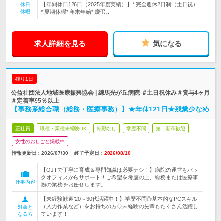
【年間休日126日（2025年度実績）】* 完全週休2日制（土日祝）
休日
休暇
* 夏期休暇* 年末年始* 慶弔…
求人詳細を見る
気になる
残り1日
公益社団法人地域医療振興協会 | 練馬光が丘病院 ＃土日祝休み＃賞与4ヶ月
＃定着率95％以上
【事務系総合職（総務・医療事務）】★年休121日★残業少なめ
正社員
職種・業種未経験OK
転勤なし
学歴不問
第二新卒歓迎
女性のおしごと掲載中
情報更新日：2026/07/30
終了予定日：
2026/08/10
【OJTで丁寧に育成＆専門知識は必要ナシ！】病院の運営をバッ
クオフィスからサポート！ご希望を考慮の上、総務または医療事
仕事内容
務の業務をお任せします。
【未経験歓迎/20～30代活躍中！】学歴不問◎基本的なPCスキル
（入力作業など）をお持ちの方◇未経験の先輩もたくさん活躍し
対象と
ています！
なる方