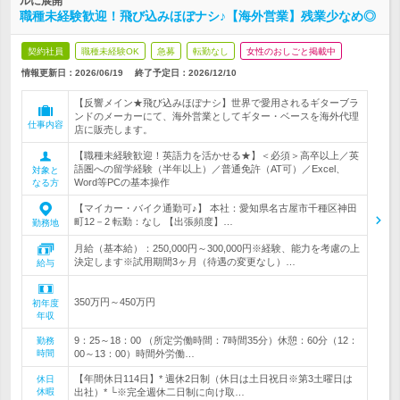
ルに展開
職種未経験歓迎！飛び込みほぼナシ♪【海外営業】残業少なめ◎
契約社員
職種未経験OK
急募
転勤なし
女性のおしごと掲載中
情報更新日：2026/06/19
終了予定日：
2026/12/10
【反響メイン★飛び込みほぼナシ】世界で愛用されるギターブラ
ンドのメーカーにて、海外営業としてギター・ベースを海外代理
仕事内容
店に販売します。
【職種未経験歓迎！英語力を活かせる★】＜必須＞高卒以上／英
語圏への留学経験（半年以上）／普通免許（AT可）／Excel、
対象と
Word等PCの基本操作
なる方
【マイカー・バイク通勤可♪】 本社：愛知県名古屋市千種区神田
町12－2 転勤：なし 【出張頻度】…
勤務地
月給（基本給）：250,000円～300,000円※経験、能力を考慮の上
決定します※試用期間3ヶ月（待遇の変更なし）…
給与
350万円～450万円
初年度
年収
9：25～18：00 （所定労働時間：7時間35分）休憩：60分（12：
勤務
時間
00～13：00）時間外労働…
【年間休日114日】* 週休2日制（休日は土日祝日※第3土曜日は
休日
休暇
出社）* └※完全週休二日制に向け取…