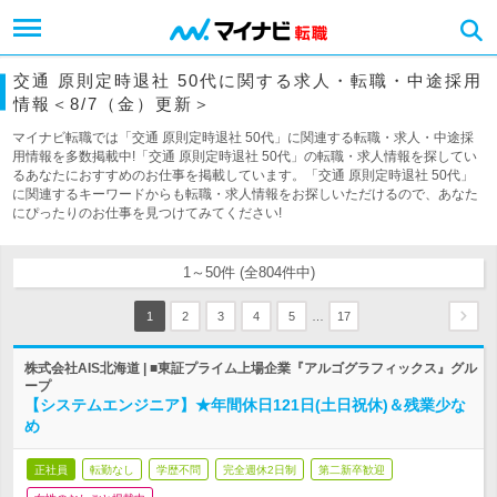
交通 原則定時退社 50代に関する求人・転職・中途採用
情報＜8/7（金）更新＞
マイナビ転職では「交通 原則定時退社 50代」に関連する転職・求人・中途採
用情報を多数掲載中!「交通 原則定時退社 50代」の転職・求人情報を探してい
るあなたにおすすめのお仕事を掲載しています。「交通 原則定時退社 50代」
に関連するキーワードからも転職・求人情報をお探しいただけるので、あなた
にぴったりのお仕事を見つけてみてください!
1～50件 (全804件中)
…
1
2
3
4
5
17
株式会社AIS北海道 | ■東証プライム上場企業『アルゴグラフィックス』グル
ープ
【システムエンジニア】★年間休日121日(土日祝休)＆残業少な
め
正社員
転勤なし
学歴不問
完全週休2日制
第二新卒歓迎