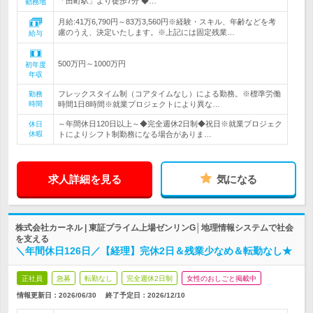
「田町駅」より徒歩7分 ◆…
勤務地
月給:41万6,790円～83万3,560円※経験・スキル、年齢などを考
慮のうえ、決定いたします。※上記には固定残業…
給与
500万円～1000万円
初年度
年収
フレックスタイム制（コアタイムなし）による勤務。※標準労働
勤務
時間
時間1日8時間※就業プロジェクトにより異な…
～年間休日120日以上～◆完全週休2日制◆祝日※就業プロジェク
休日
休暇
トによりシフト制勤務になる場合がありま…
求人詳細を見る
気になる
株式会社カーネル | 東証プライム上場ゼンリンG│地理情報システムで社会
を支える
＼年間休日126日／【経理】完休2日＆残業少なめ＆転勤なし★
正社員
急募
転勤なし
完全週休2日制
女性のおしごと掲載中
情報更新日：2026/06/30
終了予定日：
2026/12/10