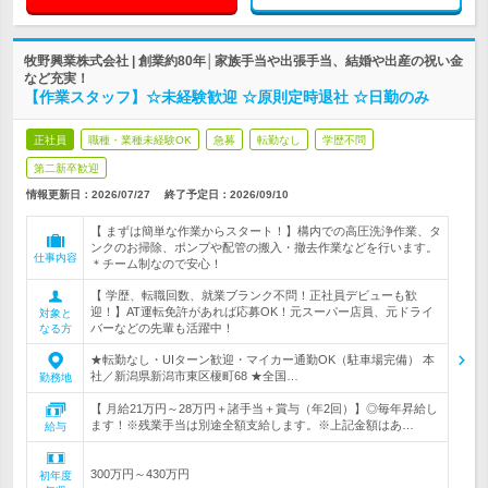
牧野興業株式会社 | 創業約80年│家族手当や出張手当、結婚や出産の祝い金
など充実！
【作業スタッフ】☆未経験歓迎 ☆原則定時退社 ☆日勤のみ
正社員
職種・業種未経験OK
急募
転勤なし
学歴不問
第二新卒歓迎
情報更新日：2026/07/27
終了予定日：
2026/09/10
【 まずは簡単な作業からスタート！】構内での高圧洗浄作業、タ
ンクのお掃除、ポンプや配管の搬入・撤去作業などを行います。
仕事内容
＊チーム制なので安心！
【 学歴、転職回数、就業ブランク不問！正社員デビューも歓
迎！】AT運転免許があれば応募OK！元スーパー店員、元ドライ
対象と
バーなどの先輩も活躍中！
なる方
★転勤なし・UIターン歓迎・マイカー通勤OK（駐車場完備） 本
社／新潟県新潟市東区榎町68 ★全国…
勤務地
【 月給21万円～28万円＋諸手当＋賞与（年2回）】◎毎年昇給し
ます！※残業手当は別途全額支給します。※上記金額はあ…
給与
300万円～430万円
初年度