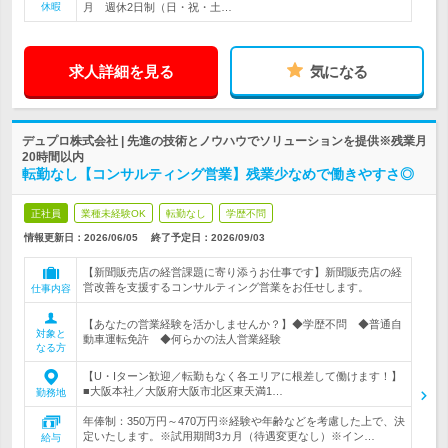
休暇
月 週休2日制（日・祝・土…
求人詳細を見る
気になる
デュプロ株式会社 | 先進の技術とノウハウでソリューションを提供※残業月
20時間以内
転勤なし【コンサルティング営業】残業少なめで働きやすさ◎
正社員
業種未経験OK
転勤なし
学歴不問
情報更新日：2026/06/05
終了予定日：
2026/09/03
【新聞販売店の経営課題に寄り添うお仕事です】新聞販売店の経
営改善を支援するコンサルティング営業をお任せします。
仕事内容
【あなたの営業経験を活かしませんか？】◆学歴不問 ◆普通自
対象と
動車運転免許 ◆何らかの法人営業経験
なる方
【U・Iターン歓迎／転勤もなく各エリアに根差して働けます！】
■大阪本社／大阪府大阪市北区東天満1…
勤務地
年俸制：350万円～470万円※経験や年齢などを考慮した上で、決
定いたします。※試用期間3カ月（待遇変更なし）※イン…
給与