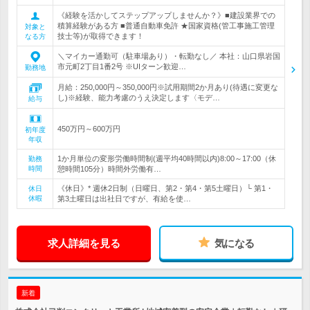
《経験を活かしてステップアップしませんか？》■建設業界での
積算経験がある方 ■普通自動車免許 ★国家資格(管工事施工管理
対象と
技士等)が取得できます！
なる方
＼マイカー通勤可（駐車場あり）・転勤なし／ 本社：山口県岩国
市元町2丁目1番2号 ※UIターン歓迎…
勤務地
月給：250,000円～350,000円※試用期間2か月あり(待遇に変更な
し)※経験、能力考慮のうえ決定します〈モデ…
給与
450万円～600万円
初年度
年収
1か月単位の変形労働時間制(週平均40時間以内)8:00～17:00（休
勤務
時間
憩時間105分）時間外労働有…
《休日》* 週休2日制（日曜日、第2・第4・第5土曜日）└ 第1・
休日
休暇
第3土曜日は出社日ですが、有給を使…
求人詳細を見る
気になる
新着