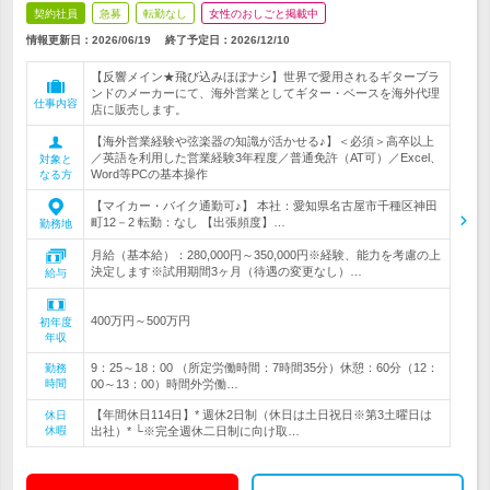
契約社員
急募
転勤なし
女性のおしごと掲載中
情報更新日：2026/06/19
終了予定日：
2026/12/10
【反響メイン★飛び込みほぼナシ】世界で愛用されるギターブラ
ンドのメーカーにて、海外営業としてギター・ベースを海外代理
仕事内容
店に販売します。
【海外営業経験や弦楽器の知識が活かせる♪】＜必須＞高卒以上
／英語を利用した営業経験3年程度／普通免許（AT可）／Excel、
対象と
Word等PCの基本操作
なる方
【マイカー・バイク通勤可♪】 本社：愛知県名古屋市千種区神田
町12－2 転勤：なし 【出張頻度】…
勤務地
月給（基本給）：280,000円～350,000円※経験、能力を考慮の上
決定します※試用期間3ヶ月（待遇の変更なし）…
給与
400万円～500万円
初年度
年収
9：25～18：00 （所定労働時間：7時間35分）休憩：60分（12：
勤務
時間
00～13：00）時間外労働…
【年間休日114日】* 週休2日制（休日は土日祝日※第3土曜日は
休日
休暇
出社）* └※完全週休二日制に向け取…