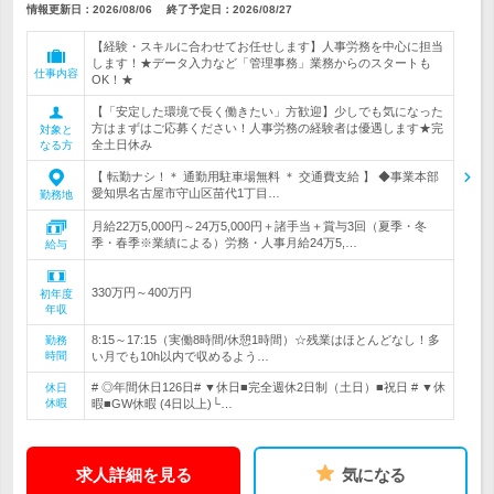
情報更新日：2026/08/06
終了予定日：
2026/08/27
【経験・スキルに合わせてお任せします】人事労務を中心に担当
します！★データ入力など「管理事務」業務からのスタートも
仕事内容
OK！★
【「安定した環境で長く働きたい」方歓迎】少しでも気になった
方はまずはご応募ください！人事労務の経験者は優遇します★完
対象と
全土日休み
なる方
【 転勤ナシ！＊ 通勤用駐車場無料 ＊ 交通費支給 】 ◆事業本部
愛知県名古屋市守山区苗代1丁目…
勤務地
月給22万5,000円～24万5,000円＋諸手当＋賞与3回（夏季・冬
季・春季※業績による）労務・人事月給24万5,…
給与
330万円～400万円
初年度
年収
8:15～17:15（実働8時間/休憩1時間）☆残業はほとんどなし！多
勤務
時間
い月でも10h以内で収めるよう…
# ◎年間休日126日# ▼休日■完全週休2日制（土日）■祝日 # ▼休
休日
休暇
暇■GW休暇 (4日以上)└…
求人詳細を見る
気になる