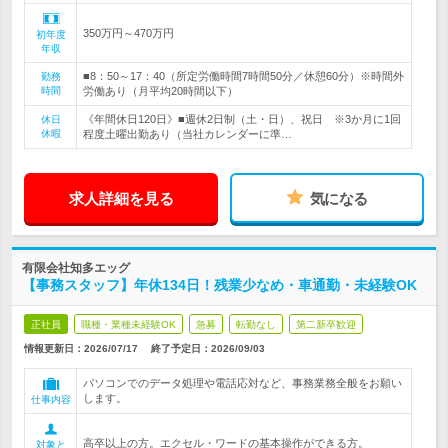
350万円～470万円
初年度
年収
■8：50～17：40（所定労働時間7時間50分／休憩60分）※時間外
勤務
時間
労働あり（月平均20時間以下）
《年間休日120日》■週休2日制（土・日）、祝日 ※3か月に1回
休日
休暇
程度土曜出勤あり（当社カレンダーに準…
求人詳細を見る
気になる
有限会社知多エッグ
【事務スタッフ】年休134日！残業少なめ・車通勤・未経験OK
正社員
職種・業種未経験OK
急募
転勤なし
第二新卒歓迎
情報更新日：2026/07/17
終了予定日：
2026/09/03
パソコンでのデータ処理や電話応対など、事務業務全般をお願い
します。
仕事内容
高卒以上の方。エクセル・ワードの基本操作ができる方。
対象と