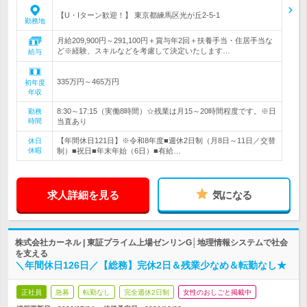
【U・Iターン歓迎！】 東京都練馬区光が丘2-5-1
勤務地
月給209,900円～291,100円＋賞与年2回＋扶養手当・住居手当な
ど※経験、スキルなどを考慮して決定いたします…
給与
335万円～465万円
初年度
年収
8:30～17:15（実働8時間）☆残業は月15～20時間程度です。※日
勤務
時間
当直あり
【年間休日121日】※令和8年度■週休2日制（月8日～11日／交替
休日
休暇
制）■祝日■年末年始（6日）■有給…
求人詳細を見る
気になる
株式会社カーネル | 東証プライム上場ゼンリンG│地理情報システムで社会
を支える
＼年間休日126日／【総務】完休2日＆残業少なめ＆転勤なし★
正社員
急募
転勤なし
完全週休2日制
女性のおしごと掲載中