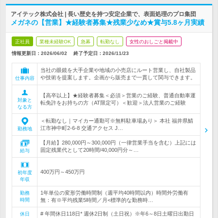
アイテック株式会社 | 長い歴史を持つ安定企業で、表面処理のプロ集団
メガネの【営業】★経験者募集★残業少なめ★賞与5.8ヶ月実績
正社員
業種未経験OK
急募
転勤なし
女性のおしごと掲載中
情報更新日：2026/06/02
終了予定日：
2026/11/23
当社の眼鏡を大手企業や地域の小売店にルート営業し、自社製品
や技術を提案します。企画から販売まで一貫して関与できます。
仕事内容
【高卒以上】★経験者募集＜必須＞営業のご経験、普通自動車運
対象と
転免許をお持ちの方（AT限定可）＜歓迎＞法人営業のご経験
なる方
＜転勤なし｜マイカー通勤可※無料駐車場あり＞ 本社 福井県鯖
江市神中町2-6-8 交通アクセス J…
勤務地
【月給】280,000円～300,000円（一律営業手当を含む）上記には
固定残業代として20時間/40,000円分～…
給与
400万円～450万円
初年度
年収
1年単位の変形労働時間制（週平均40時間以内）時間外労働有
勤務
時間
無：有※平均残業5時間／月<標準的な勤務時…
# 年間休日118日* 週休2日制（土日祝）※年6～8日土曜日出勤日
休日