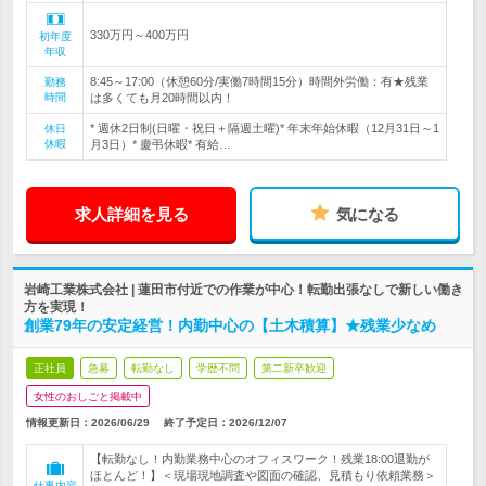
330万円～400万円
初年度
年収
8:45～17:00（休憩60分/実働7時間15分）時間外労働：有★残業
勤務
時間
は多くても月20時間以内！
* 週休2日制(日曜・祝日＋隔週土曜)* 年末年始休暇（12月31日～1
休日
休暇
月3日）* 慶弔休暇* 有給…
求人詳細を見る
気になる
岩崎工業株式会社 | 蓮田市付近での作業が中心！転勤出張なしで新しい働き
方を実現！
創業79年の安定経営！内勤中心の【土木積算】★残業少なめ
正社員
急募
転勤なし
学歴不問
第二新卒歓迎
女性のおしごと掲載中
情報更新日：2026/06/29
終了予定日：
2026/12/07
【転勤なし！内勤業務中心のオフィスワーク！残業18:00退勤が
ほとんど！】＜現場現地調査や図面の確認、見積もり依頼業務＞
仕事内容