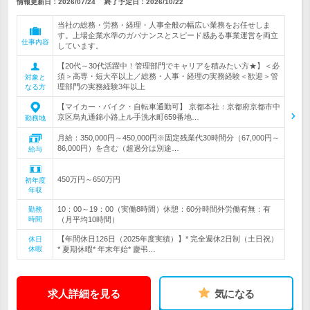
情報更新日：2026/07/24
終了予定日：
2026/10/22
当社の総務・労務・経理・人事全般の幅広い業務をお任せしま
す。上場企業水準のガバナンスとスピード感ある事業運営を両立
仕事内容
しています。
【20代～30代活躍中！管理部門でキャリアを積みたい方★】＜必
須＞高専・短大卒以上／総務・人事・経理の実務経験＜歓迎＞管
対象と
理部門の実務経験3年以上
なる方
【マイカー・バイク・自転車通勤可】 京都本社：京都府京都市中
京区烏丸通錦小路上ル手洗水町659番地…
勤務地
月給：350,000円～450,000円※固定残業代30時間分（67,000円～
86,000円）を含む（超過分は別途…
給与
450万円～650万円
初年度
年収
10：00～19：00（実働8時間）休憩：60分時間外労働有無：有
勤務
時間
（月平均10時間）
【年間休日126日（2025年度実績）】* 完全週休2日制（土日祝）
休日
休暇
* 夏期休暇* 年末年始* 慶弔…
求人詳細を見る
気になる