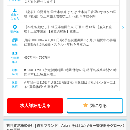
などをお任せします！
《必須》◎要普免 ◎土木積算 または 土木施工管理いずれかの経
対象と
験《歓迎》◎土木施工管理技士1・2級 ※学歴不問
なる方
【本社/転勤なし】 埼玉県蓮田市東3丁目10番13号 【雇入れ直
後】上記事業所 【変更の範囲】変更…
勤務地
月給300,000～480,000円+諸手当試用期間:3ヶ月(※期間中の待遇
に変動なし)※経験・スキル・年齢を考慮の…
給与
450万円～750万円
初年度
年収
# 8:00~17:00 (所定労働時間8時間/休憩60分)月平均残業時間:20時
勤務
時間
間※本社は毎週水曜…
# 年間休日115日# 週休2日制(日祝) ※休日は当社カレンダーによ
休日
休暇
る* 夏季休暇* 冬期休暇* …
求人詳細を見る
気になる
荒井貿易株式会社 | 自社ブランド「Aria」をはじめギター等楽器をグローバ