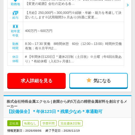
【変更の範囲】会社の定める各…
勤務地
【月給】250,000円～300,000円※経験・年齢・能力を考慮して決
定いたします※試用期間3ヶ月あり(待遇に変更…
給与
400万円～600万円
初年度
年収
8:30～17:30 実働 8時間休憩 60分（12:00～13:00）時間外労働
勤務
時間
有無：有※月平均2…
# 【年間休日120日】* 週休2日制（土日祝）※土曜（年6回出勤あ
休日
休暇
り）* 有給休暇（入社3ヶ月後1…
求人詳細を見る
気になる
株式会社特殊金属エクセル | 創業から約5万点の精密金属材料を創出するメ
ーカー
【設備保全】＊年休123日＊残業少なめ＊車通勤可
正社員
転勤なし
学歴不問
完全週休2日制
情報更新日：2026/08/06
終了予定日：
2026/11/19