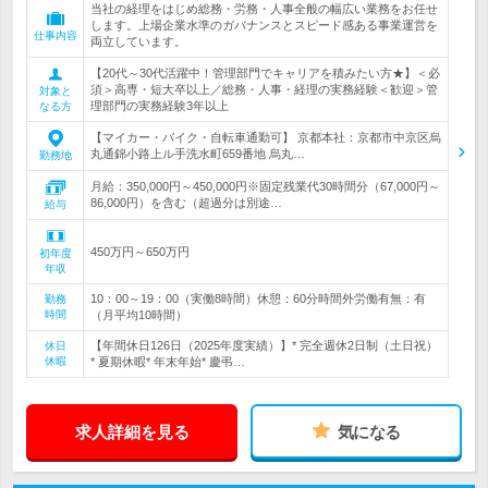
当社の経理をはじめ総務・労務・人事全般の幅広い業務をお任せ
します。上場企業水準のガバナンスとスピード感ある事業運営を
仕事内容
両立しています。
【20代～30代活躍中！管理部門でキャリアを積みたい方★】＜必
須＞高専・短大卒以上／総務・人事・経理の実務経験＜歓迎＞管
対象と
理部門の実務経験3年以上
なる方
【マイカー・バイク・自転車通勤可】 京都本社：京都市中京区烏
丸通錦小路上ル手洗水町659番地 烏丸…
勤務地
月給：350,000円～450,000円※固定残業代30時間分（67,000円～
86,000円）を含む（超過分は別途…
給与
450万円～650万円
初年度
年収
10：00～19：00（実働8時間）休憩：60分時間外労働有無：有
勤務
時間
（月平均10時間）
【年間休日126日（2025年度実績）】* 完全週休2日制（土日祝）
休日
休暇
* 夏期休暇* 年末年始* 慶弔…
求人詳細を見る
気になる