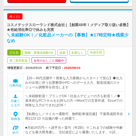
残り1日
コスメテックスローランド株式会社 | 【創業48年！メディア取り扱い多数】
★有給消化率◎で休みも充実
＼未経験OK！／化粧品メーカーの【事務】★17時定時★残業少
なめ
正社員
職種・業種未経験OK
急募
転勤なし
学歴不問
第二新卒歓迎
女性のおしごと掲載中
情報更新日：2026/05/19
終了予定日：
2026/08/10
【20～40代活躍中！簡単な入力業務からスタートで安心】◆仕入
れや出荷に伴う伝票整理やPCへのデータ入力、製造現場のスケ
仕事内容
ジュール調整等を担当します
＼未経験歓迎！ブランクOK！社会人デビューの方も歓迎！／◆
基本的なPCスキルをお持ちの方⇒Wordでの文章作成、Excelでの
対象と
簡単な入力ができればOK！
なる方
【転勤なし／マイカー通勤可、無料駐車場完備】 千葉県成田市吉
岡1123-23 ※設備の整った綺麗で…
勤務地
■月給24万円～＋諸手当＋賞与（年2回）※これまでの経験や年齢
などを最大限考慮し、当社規定により優遇いたします。※試…
給与