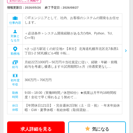
女性のおしごと掲載中
情報更新日：2026/05/26
終了予定日：
2026/08/27
◇ITエンジニアとして、社内、お客様のシステムの開発をお任せ
します。
仕事内容
＜必須条件＞システム開発経験がある方(VBA、Python、Tcl、
対象と
C++等)
なる方
<さっぽろ駅近くの好立地> 【本社】 北海道札幌市北区北7条西1
丁目1-2 SE札幌ビル4階 ※転…
勤務地
月給22万1000円～50万円※当社規定に従い、経験・年齢・前職
給与を考慮し優遇します※試用期間3ヵ月（待遇変更なし…
給与
300万円～700万円
初年度
年収
9:00～18:00（実働8時間／休憩60分）★残業は月平均16時間程
勤務
時間
度！全社で早く帰れるよう努めて…
【年間休日121日】・完全週休2日制（土・日・祝）・年末年始休
休日
休暇
暇・GW・夏季休暇・有給休暇（取得奨励…
求人詳細を見る
気になる