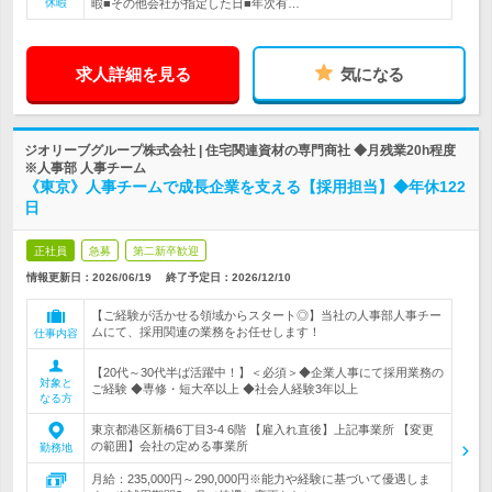
休暇
暇■その他会社が指定した日■年次有…
求人詳細を見る
気になる
ジオリーブグループ株式会社 | 住宅関連資材の専門商社 ◆月残業20h程度
※人事部 人事チーム
《東京》人事チームで成長企業を支える【採用担当】◆年休122
日
正社員
急募
第二新卒歓迎
情報更新日：2026/06/19
終了予定日：
2026/12/10
【ご経験が活かせる領域からスタート◎】当社の人事部人事チー
ムにて、採用関連の業務をお任せします！
仕事内容
【20代～30代半ば活躍中！】＜必須＞◆企業人事にて採用業務の
対象と
ご経験 ◆専修・短大卒以上 ◆社会人経験3年以上
なる方
東京都港区新橋6丁目3-4 6階 【雇入れ直後】上記事業所 【変更
の範囲】会社の定める事業所
勤務地
月給：235,000円～290,000円※能力や経験に基づいて優遇しま