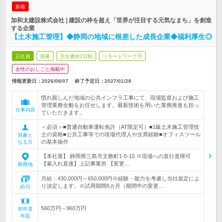
新着
加和太建設株式会社 | 建設の枠を超え「世界が注目する元気なまち」を創造
する企業
【土木施工管理】◆静岡の地域に根差した成長企業◆福利厚生◎
正社員
急募
完全週休2日制
リモートワーク可
女性のおしごと掲載中
情報更新日：2026/08/07
終了予定日：
2027/01/28
慣れ親しんだ地域の公共インフラ工事にて、現場監督および施工
管理業務全般をお任せします。最新技術を用いた業務推進も担っ
仕事内容
ていただきます。
＜必須＞■普通自動車運転免許（AT限定可）■1級土木施工管理技
士の資格■公共工事等での現場代理人や次席経験■オフィスツール
対象と
の基本操作
なる方
【本社屋】 静岡県三島市文教町1-5-15 ※現場への直行直帰可
【雇入れ直後】上記事業所 【変更…
勤務地
月給：430,000円～650,000円※経験・能力を考慮し当社規定によ
り決定します。※試用期間6カ月（期間中の変更…
給与
560万円～960万円
初年度
年収