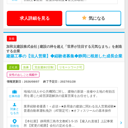
求人詳細を見る
気になる
新着
加和太建設株式会社 | 建設の枠を超え「世界が注目する元気なまち」を創造
する企業
建築工事の【法人営業】◆経験者募集◆静岡に根差した成長企業
正社員
急募
完全週休2日制
リモートワーク可
女性のおしごと掲載中
情報更新日：2026/08/07
終了予定日：
2027/01/28
地域の法人や公共機関に対し、建物の新築・改修や土地の有効活
用を通じた経営課題解決の提案営業をお任せします。
仕事内容
業界経験者優遇！＜必須＞■多用途の建築に関わる法人営業経験■
対象と
普通自動車運転免許（AT限定可）■オフィスツールの基本操作
なる方
【本社屋】 静岡県三島市文教町1-5-15 【雇入れ直後】上記事業
所 【変更の範囲】会社の定める各…
勤務地