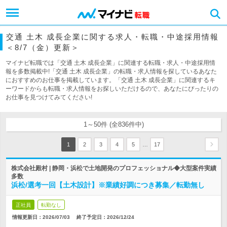
交通 土木 成長企業に関する求人・転職・中途採用情報
＜8/7（金）更新＞
マイナビ転職では「交通 土木 成長企業」に関連する転職・求人・中途採用情
報を多数掲載中!「交通 土木 成長企業」の転職・求人情報を探しているあなた
におすすめのお仕事を掲載しています。「交通 土木 成長企業」に関連するキ
ーワードからも転職・求人情報をお探しいただけるので、あなたにぴったりの
お仕事を見つけてみてください!
1～50件 (全836件中)
…
1
2
3
4
5
17
株式会社殿村 | 静岡・浜松で土地開発のプロフェッショナル◆大型案件実績
多数
浜松/選考一回【土木設計】※業績好調につき募集／転勤無し
正社員
転勤なし
情報更新日：2026/07/03
終了予定日：
2026/12/24