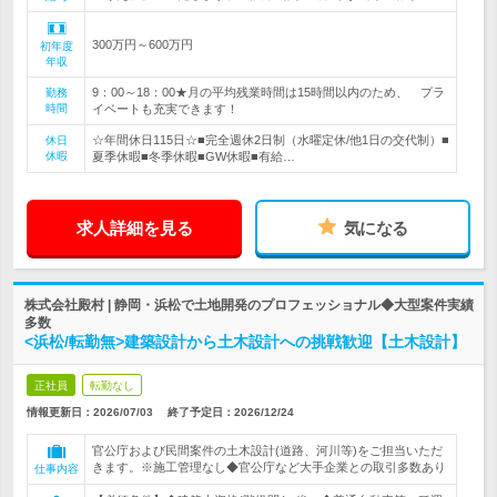
300万円～600万円
初年度
年収
9：00～18：00★月の平均残業時間は15時間以内のため、 プラ
勤務
時間
イベートも充実できます！
☆年間休日115日☆■完全週休2日制（水曜定休/他1日の交代制）■
休日
休暇
夏季休暇■冬季休暇■GW休暇■有給…
求人詳細を見る
気になる
株式会社殿村 | 静岡・浜松で土地開発のプロフェッショナル◆大型案件実績
多数
<浜松/転勤無>建築設計から土木設計への挑戦歓迎【土木設計】
正社員
転勤なし
情報更新日：2026/07/03
終了予定日：
2026/12/24
官公庁および民間案件の土木設計(道路、河川等)をご担当いただ
きます。※施工管理なし◆官公庁など大手企業との取引多数あり
仕事内容