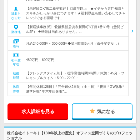
【未経験OK/第二新卒歓迎】◎高卒以上 ★イチから専門知識と
スキルがしっかり身につきます！★福利厚生も整い安心してチャ
対象と
レンジできる職場です。
なる方
【新居浜事務所】 愛媛県新居浜市新田町3丁目1番39号（惣開ビ
ル2F） ★転勤は当面ありません。…
勤務地
月給240,000円～300,000円◆試用期間6ヵ月（条件変更なし）
給与
480万円～600万円
初年度
年収
【フレックスタイム制】・標準労働時間8時間／休憩：45分・フ
勤務
時間
レキシブルタイム：5:00～22:00・…
【年間休日126日】* 完全週休2日制（土・日）* 祝日 * GW休暇*
休日
休暇
夏季休暇* 年末年始休暇*…
求人詳細を見る
気になる
株式会社イトーキ | 【130年以上の歴史】オフィス空間づくりのプロフェッ
ショナル