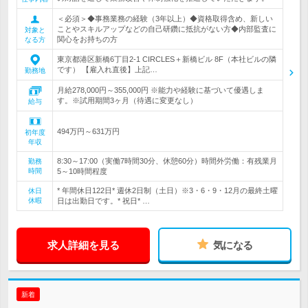
＜必須＞◆事務業務の経験（3年以上）◆資格取得含め、新しい
ことやスキルアップなどの自己研鑽に抵抗がない方◆内部監査に
対象と
関心をお持ちの方
なる方
東京都港区新橋6丁目2-1 CIRCLES＋新橋ビル 8F（本社ビルの隣
です） 【雇入れ直後】上記…
勤務地
月給278,000円～355,000円 ※能力や経験に基づいて優遇しま
す。※試用期間3ヶ月（待遇に変更なし）
給与
494万円～631万円
初年度
年収
8:30～17:00（実働7時間30分、休憩60分）時間外労働：有残業月
勤務
時間
5～10時間程度
* 年間休日122日* 週休2日制（土日）※3・6・9・12月の最終土曜
休日
休暇
日は出勤日です。* 祝日* …
求人詳細を見る
気になる
新着