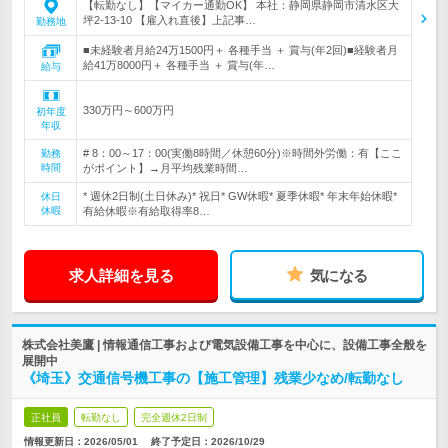
【転勤なし】【マイカー通勤OK】 本社：静岡県静岡市清水区大
坪2-13-10 【雇入れ直後】上記事…
勤務地
■未経験者月給24万1500円＋ 各種手当 ＋ 賞与(年2回)■経験者月
給41万8000円＋ 各種手当 ＋ 賞与(年…
給与
330万円～600万円
初年度
年収
# 8：00～17：00(実働8時間／休憩60分)※時間外労働：有【ここ
勤務
時間
がポイント】→月平均残業時間…
* 週休2日制(土日休み)* 祝日* GW休暇* 夏季休暇* 年末年始休暇*
休日
休暇
有給休暇※有給取得率8…
求人詳細を見る
気になる
株式会社美鷹 | 情報通信工事および電気設備工事を中心に、設備工事全般を
展開中
《埼玉》交通信号機工事の【施工管理】残業少なめ/転勤なし
正社員
転勤なし
完全週休2日制
情報更新日：2026/05/01
終了予定日：
2026/10/29