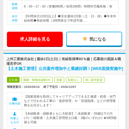
勤務
8：00～17：00（実働8時間／休憩1時間）時間外労働有無：有
時間
【年間休日120日以上】◆完全週休2日制（土・日・祝）◆年末年
休日
休暇
始休暇◆有給休暇（1時間単位で申請可能…
求人詳細を見る
気になる
上州工業株式会社 | 週休2日(土日)｜有給取得率80％越｜応募前の面談＆職
場見学OK
【土木施工管理】公共案件増加中と業績好調！[WEB面接実施中]
正社員
職種・業種未経験OK
急募
転勤なし
第二新卒歓迎
情報更新日：2026/06/16
終了予定日：
2026/12/07
【国家資格を取得してキャリアアップできる】橋梁・鉄骨・水門
などで行われる工事の「進捗管理」や「現場指揮」などの管理業
仕事内容
務をお任せします！
【未経験者・経験者ともに大歓迎】◇未経験者：39歳以下の方
(※) ◇経験者：土木施工管理技士(1級・2級のいずれか) ★WEB面
対象と
接も可能
なる方