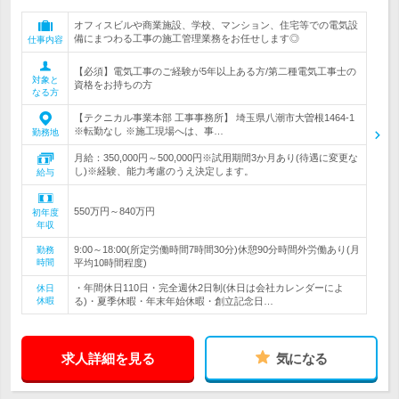
オフィスビルや商業施設、学校、マンション、住宅等での電気設
備にまつわる工事の施工管理業務をお任せします◎
仕事内容
【必須】電気工事のご経験が5年以上ある方/第二種電気工事士の
対象と
資格をお持ちの方
なる方
【テクニカル事業本部 工事事務所】 埼玉県八潮市大曽根1464-1
※転勤なし ※施工現場へは、事…
勤務地
月給：350,000円～500,000円※試用期間3か月あり(待遇に変更な
し)※経験、能力考慮のうえ決定します。
給与
550万円～840万円
初年度
年収
9:00～18:00(所定労働時間7時間30分)休憩90分時間外労働あり(月
勤務
時間
平均10時間程度)
・年間休日110日・完全週休2日制(休日は会社カレンダーによ
休日
休暇
る)・夏季休暇・年末年始休暇・創立記念日…
求人詳細を見る
気になる