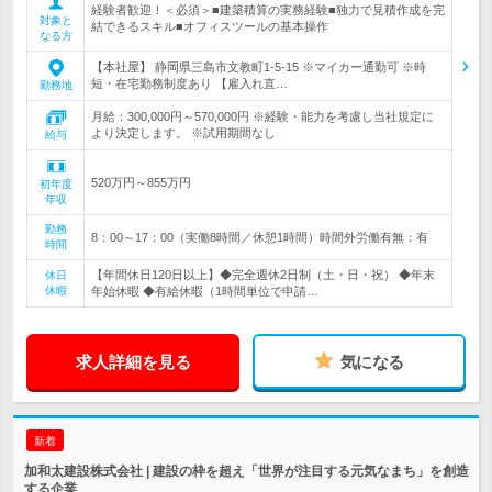
経験者歓迎！＜必須＞■建築積算の実務経験■独力で見積作成を完
対象と
結できるスキル■オフィスツールの基本操作
なる方
【本社屋】 静岡県三島市文教町1-5-15 ※マイカー通勤可 ※時
短・在宅勤務制度あり 【雇入れ直…
勤務地
月給：300,000円～570,000円 ※経験・能力を考慮し当社規定に
より決定します。 ※試用期間なし
給与
520万円～855万円
初年度
年収
勤務
8：00～17：00（実働8時間／休憩1時間）時間外労働有無：有
時間
【年間休日120日以上】◆完全週休2日制（土・日・祝） ◆年末
休日
休暇
年始休暇 ◆有給休暇（1時間単位で申請…
求人詳細を見る
気になる
新着
加和太建設株式会社 | 建設の枠を超え「世界が注目する元気なまち」を創造
する企業