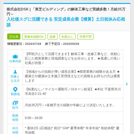
株式会社DSK | 「東芝ビルディング」の解体工事など実績多数！月給35万
円～
入社後スグに活躍できる 安定成長企業【積算】土日祝休み応相
談
正社員
業種未経験OK
急募
転勤なし
学歴不問
情報更新日：2026/07/28
終了予定日：
2026/09/28
【即戦力として活躍できます】解体工事・改修工事など、依頼に
応じた積算業務と現地調査などをお任せします。★風通しの良い
仕事内容
社風が自慢！
【地域からの信頼が厚い成長企業】■積算業務の経験がある方 ★
建築士や建築or土木施工管理技士などの資格をお持ちの方は優遇
対象と
します
なる方
【転勤なし／マイカー通勤可／UIターン歓迎】 ■本社 千葉県市川
市高谷2-21-40
勤務地
月給35万円～+各種手当※経験や年齢により決定いたします。
給与
勤務
9:00～18:00
時間
* 週休2日 (応相談)* 祝日* GW* 夏季休暇* 年末年始* 有給休暇* 慶
休日
休暇
弔休暇