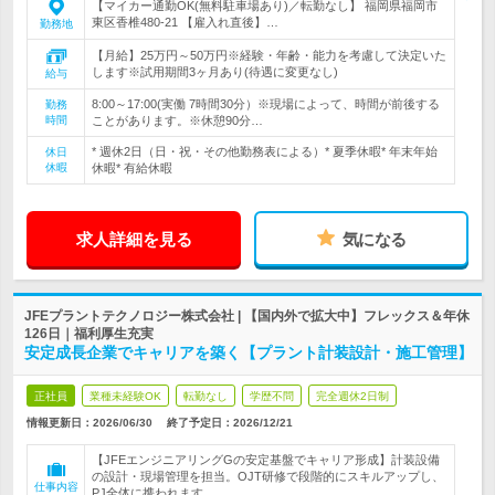
【マイカー通勤OK(無料駐車場あり)／転勤なし】 福岡県福岡市
東区香椎480-21 【雇入れ直後】…
勤務地
【月給】25万円～50万円※経験・年齢・能力を考慮して決定いた
します※試用期間3ヶ月あり(待遇に変更なし)
給与
8:00～17:00(実働 7時間30分）※現場によって、時間が前後する
勤務
時間
ことがあります。※休憩90分…
* 週休2日（日・祝・その他勤務表による）* 夏季休暇* 年末年始
休日
休暇
休暇* 有給休暇
求人詳細を見る
気になる
JFEプラントテクノロジー株式会社 | 【国内外で拡大中】フレックス＆年休
126日｜福利厚生充実
安定成長企業でキャリアを築く【プラント計装設計・施工管理】
正社員
業種未経験OK
転勤なし
学歴不問
完全週休2日制
情報更新日：2026/06/30
終了予定日：
2026/12/21
【JFEエンジニアリングGの安定基盤でキャリア形成】計装設備
の設計・現場管理を担当。OJT研修で段階的にスキルアップし、
仕事内容
PJ全体に携われます。