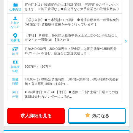
官公庁および民間案件の土木設計(道路、河川等)をご担当いただ
きます。※施工管理なし◆官公庁など大手企業との取引多数あり
仕事内容
【必須条件】◆土木設計のご経験 ◆普通自動車第一種運転免許
対象と
(AT限定可) 資格取得支援を手厚く行っています！
なる方
【本社】 所在地：静岡県浜松市中央区上浅田2-5-10 ※転勤なし
※マイカー通勤OK 【雇入れ直…
勤務地
月給240,000円～300,000円※上記金額には固定残業代35時間分
49,219円～を含む。超過分は別途支給しま…
給与
300万円～450万円
初年度
年収
# 8:00～17:00所定労働時間：8時間休憩時間：60分時間外労働有
勤務
時間
無：有※原則19時には退社(…
# <年間休日105日># 【休日】◆週休二日制* 土曜* 日曜※その他
休日
休暇
休日は会社カレンダーによる#…
求人詳細を見る
気になる