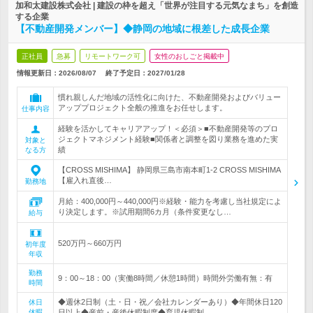
加和太建設株式会社 | 建設の枠を超え「世界が注目する元気なまち」を創造
する企業
【不動産開発メンバー】◆静岡の地域に根差した成長企業
正社員
急募
リモートワーク可
女性のおしごと掲載中
情報更新日：2026/08/07
終了予定日：
2027/01/28
慣れ親しんだ地域の活性化に向けた、不動産開発およびバリュー
アッププロジェクト全般の推進をお任せします。
仕事内容
経験を活かしてキャリアアップ！＜必須＞■不動産開発等のプロ
ジェクトマネジメント経験■関係者と調整を図り業務を進めた実
対象と
績
なる方
【CROSS MISHIMA】 静岡県三島市南本町1-2 CROSS MISHIMA
【雇入れ直後…
勤務地
月給：400,000円～440,000円※経験・能力を考慮し当社規定によ
り決定します。※試用期間6カ月（条件変更なし…
給与
520万円～660万円
初年度
年収
勤務
9：00～18：00（実働8時間／休憩1時間）時間外労働有無：有
時間
◆週休2日制（土・日・祝／会社カレンダーあり）◆年間休日120
休日
休暇
日以上◆産前・産後休暇制度◆育児休暇制…