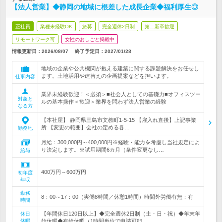
【法人営業】◆静岡の地域に根差した成長企業◆福利厚生◎
正社員
業種未経験OK
急募
完全週休2日制
第二新卒歓迎
リモートワーク可
女性のおしごと掲載中
情報更新日：2026/08/07
終了予定日：
2027/01/28
地域の企業や公共機関が抱える建築に関する課題解決をお任せし
ます。土地活用や建替えの企画提案などを担います。
仕事内容
業界未経験歓迎！＜必須＞■社会人としての基礎力■オフィスツー
対象と
ルの基本操作＜歓迎＞業界を問わず法人営業の経験
なる方
【本社屋】 静岡県三島市文教町1-5-15 【雇入れ直後】上記事業
所 【変更の範囲】会社の定める各…
勤務地
月給：300,000円～400,000円※経験・能力を考慮し当社規定によ
り決定します。※試用期間6カ月（条件変更なし…
給与
400万円～600万円
初年度
年収
勤務
8：00～17：00（実働8時間／休憩1時間）時間外労働有無：有
時間
【年間休日120日以上】◆完全週休2日制（土・日・祝）◆年末年
休日
休暇
始休暇◆有給休暇（1時間単位で申請可能…