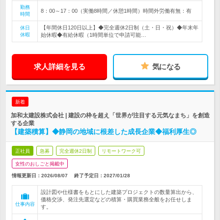
勤務
8：00～17：00（実働8時間／休憩1時間）時間外労働有無：有
時間
【年間休日120日以上】◆完全週休2日制（土・日・祝）◆年末年
休日
休暇
始休暇◆有給休暇（1時間単位で申請可能…
求人詳細を見る
気になる
新着
加和太建設株式会社 | 建設の枠を超え「世界が注目する元気なまち」を創造
する企業
【建築積算】◆静岡の地域に根差した成長企業◆福利厚生◎
正社員
急募
完全週休2日制
リモートワーク可
女性のおしごと掲載中
情報更新日：2026/08/07
終了予定日：
2027/01/28
設計図や仕様書をもとにした建築プロジェクトの数量算出から、
価格交渉、発注先選定などの積算・購買業務全般をお任せしま
仕事内容
す。