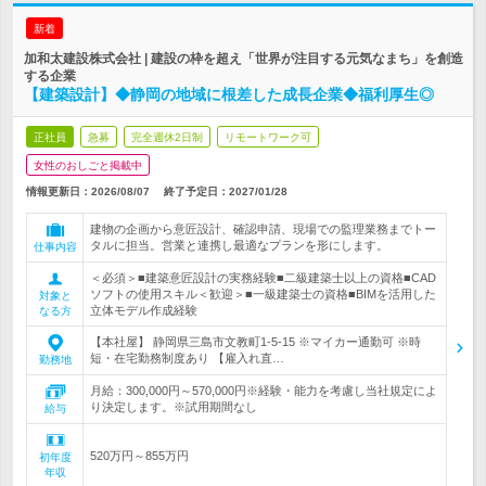
新着
加和太建設株式会社 | 建設の枠を超え「世界が注目する元気なまち」を創造
する企業
【建築設計】◆静岡の地域に根差した成長企業◆福利厚生◎
正社員
急募
完全週休2日制
リモートワーク可
女性のおしごと掲載中
情報更新日：2026/08/07
終了予定日：
2027/01/28
建物の企画から意匠設計、確認申請、現場での監理業務までトー
タルに担当。営業と連携し最適なプランを形にします。
仕事内容
＜必須＞■建築意匠設計の実務経験■二級建築士以上の資格■CAD
ソフトの使用スキル＜歓迎＞■一級建築士の資格■BIMを活用した
対象と
立体モデル作成経験
なる方
【本社屋】 静岡県三島市文教町1-5-15 ※マイカー通勤可 ※時
短・在宅勤務制度あり 【雇入れ直…
勤務地
月給：300,000円～570,000円※経験・能力を考慮し当社規定によ
り決定します。※試用期間なし
給与
520万円～855万円
初年度
年収