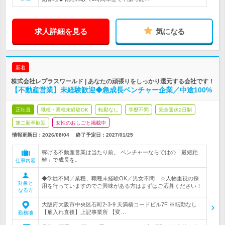
求人詳細を見る
気になる
新着
株式会社レプラスワールド | あなたの頑張りをしっかり還元する会社です！
【不動産営業】未経験歓迎◆急成長ベンチャー企業／中途100%
正社員
職種・業種未経験OK
転勤なし
学歴不問
完全週休2日制
第二新卒歓迎
女性のおしごと掲載中
情報更新日：2026/08/04
終了予定日：
2027/01/25
稼げる不動産営業は当たり前。 ベンチャーならではの「最短距
離」で成長を。
仕事内容
◆学歴不問／業種、職種未経験OK／男女不問 ☆人物重視の採
対象と
用を行っていますのでご興味がある方はまずはご応募ください！
なる方
大阪府大阪市中央区石町2-3-9 天満橋コードビル7F ※転勤なし
【雇入れ直後】上記事業所 【変…
勤務地