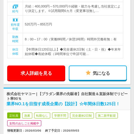
月給：400,000円～570,000円※経験・能力を考慮し当社規定によ
り決定します。※試用期間6カ月（変更事項無し…
給与
520万円～855万円
初年度
年収
勤務
8：00～17：00（実働8時間／休憩1時間）時間外労働有無：有
時間
【年間休日120日以上】◆完全週休2日制（土・日・祝）◆年末年
休日
休暇
始休暇◆有給休暇（1時間単位で申請可能…
求人詳細を見る
気になる
株式会社ヤマコー | 【プラダン業界の先駆者】自社製造＆直販体制でリピー
ト率90％
業界NO.1を目指す成長企業の【設計】☆年間休日数125日！
正社員
急募
転勤なし
学歴不問
完全週休2日制
第二新卒歓迎
女性のおしごと掲載中
情報更新日：2026/03/06
終了予定日：
2026/09/03