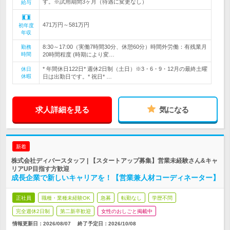
す。※試用期間3ヶ月（待遇に変更なし）
給与
471万円～581万円
初年度
年収
8:30～17:00（実働7時間30分、休憩60分）時間外労働：有残業月
勤務
時間
20時間程度 (時期により変…
* 年間休日122日* 週休2日制（土日）※3・6・9・12月の最終土曜
休日
休暇
日は出勤日です。* 祝日* …
求人詳細を見る
気になる
新着
株式会社ディバースタッフ | 【スタートアップ募集】営業未経験さん&キャ
リアUP目指す方歓迎
成長企業で新しいキャリアを！【営業兼人材コーディネーター】
正社員
職種・業種未経験OK
急募
転勤なし
学歴不問
完全週休2日制
第二新卒歓迎
女性のおしごと掲載中
情報更新日：2026/08/07
終了予定日：
2026/10/08