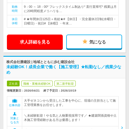
9：00 ～ 18：00* フレックスタイム制あり* 直行直帰可* 残業は月
勤務
時間
に20時間程度メリハリを…
# ★年間休日125日＋有給★# 【休日】・完全週休2日制(水曜日・
休日
休暇
日曜日)・祝日# 【休暇】・年末…
求人詳細を見る
気になる
株式会社勝建設 | 地域とともに歩む建設会社
未経験OK！成長企業で働く【施工管理】★転勤なし／残業少な
め
正社員
職種・業種未経験OK
第二新卒歓迎
情報更新日：2026/04/21
終了予定日：
2026/10/19
大手ゼネコンから受注した工事を中心に、現場の主担当として施
工管理業務をお任せします。
仕事内容
＼未経験歓迎！やる気と人物重視採用です／ ★建築関係資格や土
対象と
木施工管理経験がある方は優遇します！
なる方