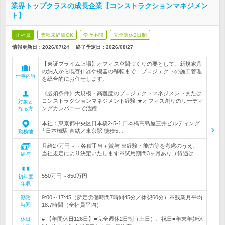
業界トップクラスの成長企業【コンストラクションマネジメン
ト】
正社員
業種未経験OK
学歴不問
完全週休2日制
情報更新日：2026/07/24
終了予定日：
2026/08/27
【東証プライム上場】オフィス空間づくりの要として、新規家具
の納入から既存什器や機器の移転まで、プロジェクトの施工管理
仕事内容
を総合的にお任せします。
《必須条件》大規模・高難度のプロジェクトマネジメントまたは
コンストラクションマネジメント経験 ★オフィス創りのリーディ
対象と
ングカンパニーで活躍
なる方
本社：東京都中央区日本橋2-5-1 日本橋高島屋三井ビルディング
└日本橋駅 直結／東京駅 徒歩5…
勤務地
月給27万円～＋各種手当＋賞与 ※経験・能力等を考慮のうえ、
当社規定により決定いたします※試用期間3ヶ月あり（待遇は…
給与
550万円～850万円
初年度
年収
9:00～17:45（所定労働時間7時間45分／休憩60分）※残業月平均
勤務
時間
18.7時間（全社員平均）
# 【年間休日126日】■完全週休2日制（土日）、祝日■年末年始休
休日