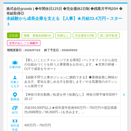
株式会社grands | ◆年間休日125日 ◆完全週休2日制 ◆残業月平均20H ◆
有給取得◎
未経験から成長企業を支える 【人事】★月給33.4万円～スター
ト
正社員
職種・業種未経験OK
転勤なし
完全週休2日制
第二新卒歓迎
女性のおしごと掲載中
情報更新日：2026/07/24
終了予定日：
2026/09/03
【新しいことにチャレンジできる環境】バックオフィスから会社
の仕組みづくりを担う人事業務をお任せします。★充実の研修・
仕事内容
OJTで成長をサポート
【経験不問で人事ポジションに挑戦できる】◆業務改善に興味が
ある方、変化を楽しめる方を歓迎します／やる気重視のポテンシ
対象と
ャル採用です
なる方
【神奈川本社勤務／転居を伴う転勤なし】 神奈川県平塚市田村7-
26-17
勤務地
月給334,000円以上★初年度年収例400万円～750万円※固定残業
代(45時間分／86,900円～)を含みます。…
給与
400万円～750万円
初年度
年収