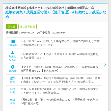
株式会社勝建設 | 地域とともに歩む建設会社｜前職給与保証あり◎
経験者募集！成長企業で働く【施工管理】★転勤なし／残業少な
め
正社員
第二新卒歓迎
情報更新日：2026/03/27
終了予定日：
2026/09/24
大手ゼネコンから受注した工事を中心に、現場の主担当として施
工管理業務をお任せします。
仕事内容
＼経験者歓迎！／ ★必須：土木施工管理経験 ★建築関係資格あ
対象と
る方は優遇します！
なる方
【マイカー通勤OK(無料駐車場あり)／転勤なし】 福岡県福岡市
東区香椎480-21 【雇入れ直後】…
勤務地
【月給】40万円～50万円※前職給与保証あり※経験・年齢・能力
を考慮して決定いたします※試用期間3ヶ月あり(待遇に変…
給与
8:00～17:00(実働 7時間30分）※現場によって、時間が前後する
勤務
時間
ことがあります。※休憩90分…
* 週休2日（日・祝・その他勤務表による）* 夏季休暇* 年末年始
休日
休暇
休暇* 有給休暇