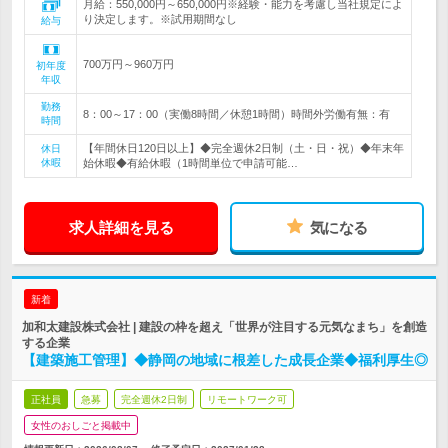
月給：550,000円～650,000円※経験・能力を考慮し当社規定によ
り決定します。※試用期間なし
給与
700万円～960万円
初年度
年収
勤務
8：00～17：00（実働8時間／休憩1時間）時間外労働有無：有
時間
【年間休日120日以上】◆完全週休2日制（土・日・祝）◆年末年
休日
休暇
始休暇◆有給休暇（1時間単位で申請可能…
求人詳細を見る
気になる
新着
加和太建設株式会社 | 建設の枠を超え「世界が注目する元気なまち」を創造
する企業
【建築施工管理】◆静岡の地域に根差した成長企業◆福利厚生◎
正社員
急募
完全週休2日制
リモートワーク可
女性のおしごと掲載中