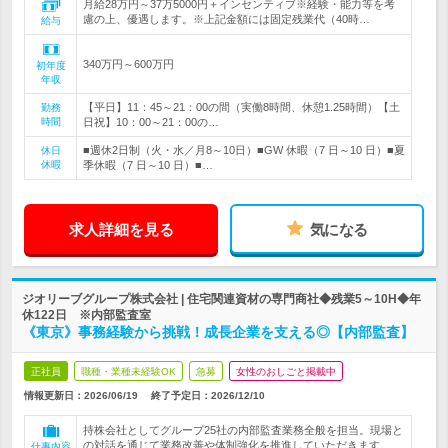
月給28万円～37万5000円＋インセンティブ※経験・能力等を考
慮の上、優遇します。※上記金額には固定残業代（40時…
給与
340万円～600万円
初年度
年収
【平日】11：45～21：00の間（実働8時間、休憩1.25時間）【土
勤務
時間
日祝】10：00～21：00の…
■週休2日制（火・水／月8～10日）■GW 休暇（7 日～10 日）■夏
休日
休暇
季休暇（7 日～10 日）■…
求人詳細を見る
気になる
ジオリーブグループ株式会社 | 住宅関連資材の専門商社◆残業5～10H◆年
休122日 ※内部監査室
《東京》事務経験から挑戦！成長企業を支える◎【内部監査】
正社員
職種・業種未経験OK
急募
女性のおしごと掲載中
情報更新日：2026/06/19
終了予定日：
2026/12/10
持株会社としてグループ25社の内部監査業務全般を担当。現場と
の対話を通じて業務改善や体制強化を推進していただきます。
仕事内容