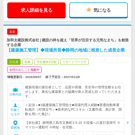
求人詳細を見る
気になる
新着
加和太建設株式会社 | 建設の枠を超え「世界が注目する元気なまち」を創造
する企業
【建築施工管理】◆現場所長◆静岡の地域に根差した成長企業
正社員
急募
完全週休2日制
リモートワーク可
女性のおしごと掲載中
情報更新日：2026/08/07
終了予定日：
2027/01/28
建築現場の責任者として、品質や原価、安全等の管理全般をお任
せします。著名な建築家との協働や新人育成も担っていただきま
仕事内容
す。
＜必須＞■1級建築施工管理技士■現場代理人経験■普通自動車運
転免許（AT限定可）■基本的なPCスキル（文書作成、表計算、関
対象と
数を用いた集計）
なる方
【本社屋】 静岡県三島市文教町1-5-15 ※現場への直行直帰可 ※
マイカー通勤可 ※時短・在宅勤…
勤務地