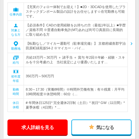
【充実のフォロー体制でお迎え！】■2D・3DCADを使用したプラ
スチックダンボール製品の設計をお任せします☆在宅勤務も可能
仕事内容
です。
【必須条件】CADの使用経験をお持ちの方（最低1年以上）■学歴
／資格不問 ※普通自動車免許(MT)あれば尚可◎真面目に長期的
対象と
に取り組める方
なる方
【転勤なし／マイカー通勤可（駐車場完備）】 京都府綴喜郡宇治
田原町緑苑坂54-2 ※マイカー・バイ…
勤務地
月給19万円～30万円 ＋ 諸手当 ＋ 賞与 年2回※年齢・経験・スキ
ルを十分考慮の上 当社規定により優遇いたします…
給与
350万円～500万円
初年度
年収
8:30～17:30（実働8時間）※時間外労働有無：有※残業：月平均
勤務
時間
10時間程度※休憩時間：60分（…
# 年間休日125日* 完全週休2日制（土日）* 祝日* GW（11日間）*
休日
休暇
夏季休暇（4日間）* …
求人詳細を見る
気になる