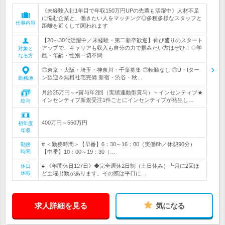
《未経験入社1年目で年収150万円UPの先輩も活躍中》人材不足
に悩む企業と、働きたい人をマッチング◎多種多様なスタッフと
仕事内容
距離を近くして関われます
【20～30代活躍中／未経験・第二新卒歓迎】伸び盛りのスタート
アップで、キャリアも収入も自分の力で掴みたい方はぜひ！◇学
対象と
歴・年齢・性別一切不問
なる方
◎東京・大阪・埼玉・神奈川・千葉募集 ◎転勤なし ◎U・Iター
ン歓迎＆無料社宅完備 新宿・渋谷・秋…
勤務地
月給25万円～+賞与年2回（実績連動型賞与）＋インセンティブ★
インセンティブ新規受注1件ごとにインセンティブが発生し…
給与
400万円～550万円
初年度
年収
# ＜勤務時間＞【早番】6：30～16：00（実働8h／休憩90分）
勤務
時間
【中番】10：00～19：30（…
# 《年間休日127日》◆完全週休2日制（土日休み）┗月に2回ほ
休日
休暇
ど土曜出勤があります。その際は平日に…
求人詳細を見る
気になる