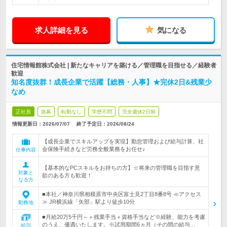
求人詳細を見る
気になる
住宅情報館株式会社 | 新たなキャリアを築ける／管理職を目指せる／経験者
歓迎
知名度抜群！成長企業で活躍【総務・人事】★完休2日&残業少
なめ
正社員
急募
転勤なし
学歴不問
完全週休2日制
情報更新日：2026/07/07
終了予定日：
2026/08/24
【成長企業でスキルアップを実現】勤怠管理および給与計算、社
会保険手続きなど労務全般業務をお任せ♪
仕事内容
【基本的なPCスキルをお持ちの方】☆将来の管理職を目指す意
対象と
欲のある方も歓迎！
なる方
■本社／神奈川県相模原市中央区富士見2丁目8番8号 ≪アクセス
≫ JR横浜線「矢部」駅より徒歩10分
勤務地
■月給20万5千円～＋残業手当＋資格手当など※経験、能力を考慮
のうえ、優遇いたします。※試用期間6ヵ月（その間の給与…
給与