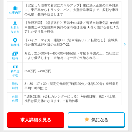
【安定した環境で着実にスキルアップ】主に法人企業の車を対象
に、乗用車からトラック、バス、大型特殊車両まで、多彩な車種
仕事内容
の点検・整備を担当します
【学歴不問】《必須条件》整備士の経験／普通自動車免許 ★自動
車整備士や大型自動車免許の保有者は優遇 ★長く働ける会社！安
対象と
定した受注量を確保
なる方
【バイク・マイカー通勤OK（駐車場あり）／転勤なし】 宮城県
仙台市宮城野区日の出町3-7-21
勤務地
月給：215,000円～400,000円※経験・年齢を考慮の上、当社規定
により優遇します。※給与には一律で支給される…
給与
350万円～490万円
初年度
年収
8：30～17：30（所定労働時間7時間20分／休憩100分）※残業月
勤務
時間
平均10時間ほど
* 週休2日制（会社カレンダーによる）└毎週日曜、第2・4土曜、
休日
休暇
祝日は固定休になります。* 有給休暇…
求人詳細を見る
気になる