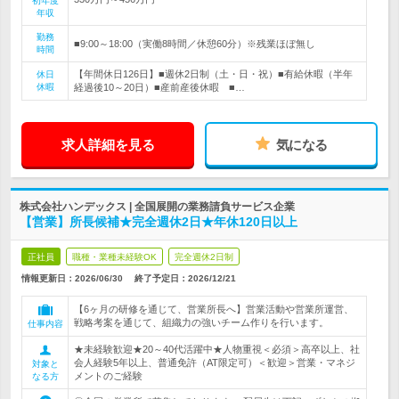
初年度
年収
勤務
■9:00～18:00（実働8時間／休憩60分）※残業ほぼ無し
時間
【年間休日126日】■週休2日制（土・日・祝）■有給休暇（半年
休日
休暇
経過後10～20日）■産前産後休暇 ■…
求人詳細を見る
気になる
株式会社ハンデックス | 全国展開の業務請負サービス企業
【営業】所長候補★完全週休2日★年休120日以上
正社員
職種・業種未経験OK
完全週休2日制
情報更新日：2026/06/30
終了予定日：
2026/12/21
【6ヶ月の研修を通じて、営業所長へ】営業活動や営業所運営、
戦略考案を通じて、組織力の強いチーム作りを行います。
仕事内容
★未経験歓迎★20～40代活躍中★人物重視＜必須＞高卒以上、社
会人経験5年以上、普通免許（AT限定可）＜歓迎＞営業・マネジ
対象と
メントのご経験
なる方