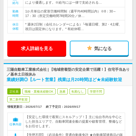
により優遇します。※給与には一律で支給される…
給与
1か月単位の変形労働時間制（週平均40時間以内）※8：30～
勤務
時間
17：30（所定労働時間7時間20分／休…
* 週休2日制（会社カレンダーによる）└毎週日曜、第2・4土曜、
休日
休暇
祝日は固定休になります。* 有給休暇…
求人詳細を見る
気になる
三陽自動車工業株式会社 | 【地域密着型の安定企業で活躍！】住宅手当あり
／基本土日祝休み
業績好調◎【ルート営業】残業は月20時間ほど★未経験歓迎
正社員
職種・業種未経験OK
急募
転勤なし
学歴不問
第二新卒歓迎
情報更新日：2026/07/17
終了予定日：
2026/09/17
【安定した環境で着実にスキルアップ！】主に仙台市内を中心と
した担当エリアで、自動車関連全般の提案や顧客管理、整備など
仕事内容
をお任せします。
【学歴不問】《必須条件》普通自動車免許 ★自動車関連商品の販