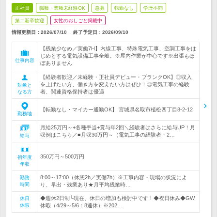
正社員
職種・業種未経験OK
急募
転勤なし
学歴不問
第二新卒歓迎
女性のおしごと掲載中
情報更新日：2026/07/10
終了予定日：
2026/09/10
【残業少なめ／実働7H】内線工事、特殊電気工事、空調工事をは
じめとする電気設備工事全般。※屋内作業が中心です※出張もほ
仕事内容
ぼありません
【経験者歓迎／未経験・正社員デビュー・ブランクOK】◎収入
を上げたい方、働き方を変えたい方はぜひ！◎電気工事の経験
対象と
者、関連資格保持者は優遇
なる方
【転勤なし・マイカー通勤OK】 宮城県名取市植松四丁目8-2-12
勤務地
月給25万円～+各種手当+賞与年2回＼経験者はさらに給与UP！月
収例はこちら／■月収30万円～（電気工事の経験者・2…
給与
350万円～500万円
初年度
年収
8:00～17:00（休憩2h／実働7h）※工事内容・現場の状況によ
勤務
時間
り、早出・残業あり★月平均残業時…
◆週休2日制└現在、休日の増加も検討中です！◆祝日休み◆GW
休日
休暇
休暇（4/29～5/6：8連休）※202…