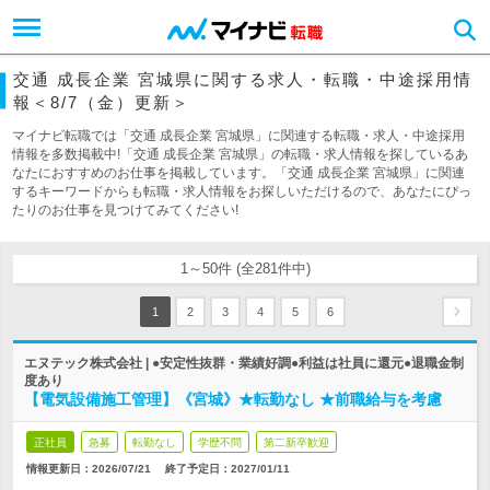
交通 成長企業 宮城県に関する求人・転職・中途採用情
報＜8/7（金）更新＞
マイナビ転職では「交通 成長企業 宮城県」に関連する転職・求人・中途採用
情報を多数掲載中!「交通 成長企業 宮城県」の転職・求人情報を探しているあ
なたにおすすめのお仕事を掲載しています。「交通 成長企業 宮城県」に関連
するキーワードからも転職・求人情報をお探しいただけるので、あなたにぴっ
たりのお仕事を見つけてみてください!
1～50件 (全281件中)
1
2
3
4
5
6
エヌテック株式会社 | ●安定性抜群・業績好調●利益は社員に還元●退職金制
度あり
【電気設備施工管理】《宮城》★転勤なし ★前職給与を考慮
正社員
急募
転勤なし
学歴不問
第二新卒歓迎
情報更新日：2026/07/21
終了予定日：
2027/01/11