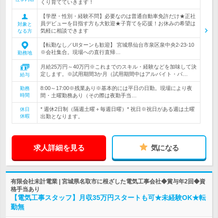
くり育てていきます！
【学歴・性別・経験不問】必要なのは普通自動車免許だけ★正社
員デビューを目指す方も大歓迎★子育てを応援！お休みの希望は
対象と
気軽に相談できます
なる方
【転勤なし／UIターンも歓迎】 宮城県仙台市泉区泉中央2-23-10
※会社集合。現場への直行直帰…
勤務地
月給25万円～40万円※これまでのスキル・経験などを加味して決
定します。※試用期間3か月（試用期間中はアルバイト・パ…
給与
8:00～17:00※残業あり※基本的には平日の日勤。現場により夜
勤務
時間
間・土曜勤務あり（その際は夜勤手当…
* 週休2日制（隔週土曜＋毎週日曜）* 祝日※祝日がある週は土曜
休日
休暇
出勤となります。
求人詳細を見る
気になる
有限会社未計電業 | 宮城県名取市に根ざした電気工事会社◆賞与年2回◆資
格手当あり
【電気工事スタッフ】月収35万円スタートも可★未経験OK★転
勤無