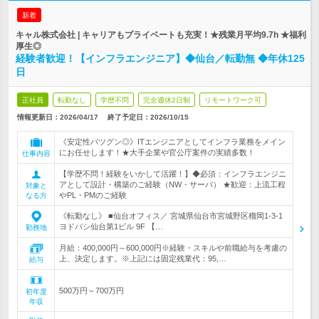
新着
キャル株式会社 | キャリアもプライベートも充実！★残業月平均9.7h ★福利
厚生◎
経験者歓迎！【インフラエンジニア】◆仙台／転勤無 ◆年休125
日
正社員
転勤なし
学歴不問
完全週休2日制
リモートワーク可
情報更新日：2026/04/17
終了予定日：
2026/10/15
《安定性バツグン◎》ITエンジニアとしてインフラ業務をメイン
にお任せします！★大手企業や官公庁案件の実績多数！
仕事内容
【学歴不問！経験をいかして活躍！】◆必須：インフラエンジニ
アとして設計・構築のご経験（NW・サーバ） ★歓迎：上流工程
対象と
やPL・PMのご経験
なる方
《転勤なし》 ■仙台オフィス／ 宮城県仙台市宮城野区榴岡1-3-1
ヨドバシ仙台第1ビル 9F 【…
勤務地
月給：400,000円～600,000円※経験・スキルや前職給与を考慮の
上、決定します。※上記には固定残業代：95,…
給与
500万円～700万円
初年度
年収