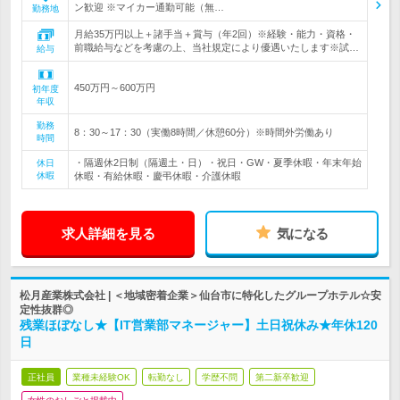
ン歓迎 ※マイカー通勤可能（無…
勤務地
月給35万円以上＋諸手当＋賞与（年2回）※経験・能力・資格・
前職給与などを考慮の上、当社規定により優遇いたします※試…
給与
450万円～600万円
初年度
年収
勤務
8：30～17：30（実働8時間／休憩60分）※時間外労働あり
時間
・隔週休2日制（隔週土・日）・祝日・GW・夏季休暇・年末年始
休日
休暇
休暇・有給休暇・慶弔休暇・介護休暇
求人詳細を見る
気になる
松月産業株式会社 | ＜地域密着企業＞仙台市に特化したグループホテル☆安
定性抜群◎
残業ほぼなし★【IT営業部マネージャー】土日祝休み★年休120
日
正社員
業種未経験OK
転勤なし
学歴不問
第二新卒歓迎