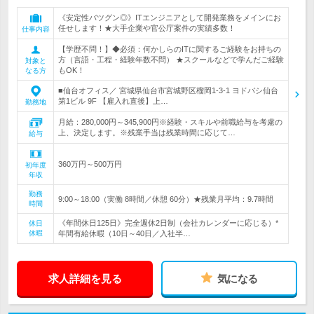
《安定性バツグン◎》ITエンジニアとして開発業務をメインにお
任せします！★大手企業や官公庁案件の実績多数！
仕事内容
【学歴不問！】◆必須：何かしらのITに関するご経験をお持ちの
方（言語・工程・経験年数不問） ★スクールなどで学んだご経験
対象と
もOK！
なる方
■仙台オフィス／ 宮城県仙台市宮城野区榴岡1-3-1 ヨドバシ仙台
第1ビル 9F 【雇入れ直後】上…
勤務地
月給：280,000円～345,900円※経験・スキルや前職給与を考慮の
上、決定します。※残業手当は残業時間に応じて…
給与
360万円～500万円
初年度
年収
勤務
9:00～18:00（実働 8時間／休憩 60分）★残業月平均：9.7時間
時間
《年間休日125日》完全週休2日制（会社カレンダーに応じる）*
休日
休暇
年間有給休暇（10日～40日／入社半…
求人詳細を見る
気になる