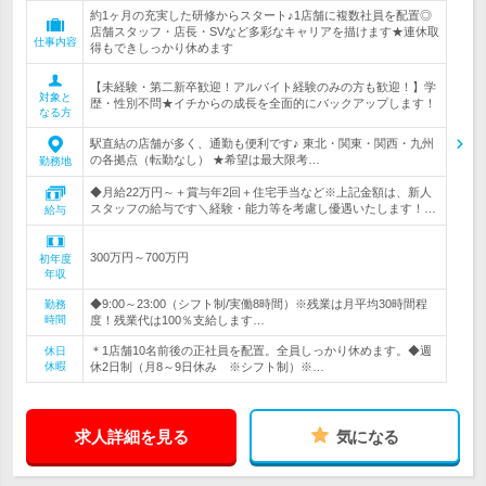
約1ヶ月の充実した研修からスタート♪1店舗に複数社員を配置◎
店舗スタッフ・店長・SVなど多彩なキャリアを描けます★連休取
仕事内容
得もできしっかり休めます
【未経験・第二新卒歓迎！アルバイト経験のみの方も歓迎！】学
対象と
歴・性別不問★イチからの成長を全面的にバックアップします！
なる方
駅直結の店舗が多く、通勤も便利です♪ 東北・関東・関西・九州
の各拠点（転勤なし） ★希望は最大限考…
勤務地
◆月給22万円～＋賞与年2回＋住宅手当など※上記金額は、新人
スタッフの給与です＼経験・能力等を考慮し優遇いたします！…
給与
300万円～700万円
初年度
年収
◆9:00～23:00（シフト制/実働8時間）※残業は月平均30時間程
勤務
時間
度！残業代は100％支給します…
＊1店舗10名前後の正社員を配置。全員しっかり休めます。◆週
休日
休暇
休2日制（月8～9日休み ※シフト制）※…
求人詳細を見る
気になる