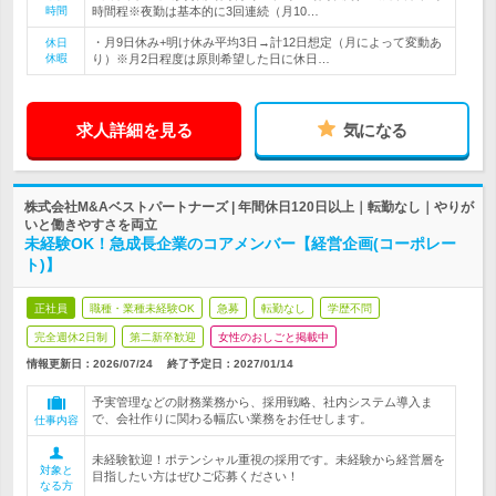
時間
時間程※夜勤は基本的に3回連続（月10…
・月9日休み+明け休み平均3日→計12日想定（月によって変動あ
休日
休暇
り）※月2日程度は原則希望した日に休日…
求人詳細を見る
気になる
株式会社M&Aベストパートナーズ | 年間休日120日以上｜転勤なし｜やりが
いと働きやすさを両立
未経験OK！急成長企業のコアメンバー【経営企画(コーポレー
ト)】
正社員
職種・業種未経験OK
急募
転勤なし
学歴不問
完全週休2日制
第二新卒歓迎
女性のおしごと掲載中
情報更新日：2026/07/24
終了予定日：
2027/01/14
予実管理などの財務業務から、採用戦略、社内システム導入ま
で、会社作りに関わる幅広い業務をお任せします。
仕事内容
未経験歓迎！ポテンシャル重視の採用です。未経験から経営層を
対象と
目指したい方はぜひご応募ください！
なる方