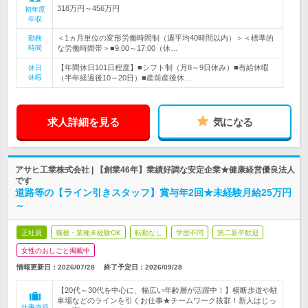
318万円～456万円
初年度
年収
＜1ヵ月単位の変形労働時間制（週平均40時間以内）＞＜標準的
勤務
時間
な労働時間帯＞■9:00～17:00（休…
【年間休日101日程度】■シフト制（月8～9日休み）■有給休暇
休日
休暇
（半年経過後10～20日）■産前産後休…
求人詳細を見る
気になる
アサヒ工業株式会社 | 【創業46年】業績好調な安定企業★健康経営優良法人
です
道路等の【ライン引きスタッフ】賞与年2回★未経験月給25万円
～
正社員
職種・業種未経験OK
転勤なし
学歴不問
第二新卒歓迎
女性のおしごと掲載中
情報更新日：2026/07/28
終了予定日：
2026/09/28
【20代～30代を中心に、幅広い年齢層が活躍中！】横断歩道や駐
車場などのラインを引くお仕事★チームワーク抜群！新人はじっ
仕事内容