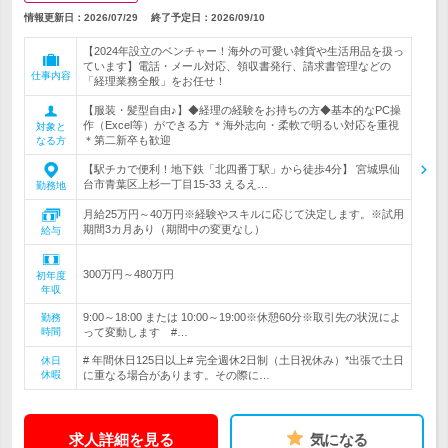
情報更新日：2026/07/29
終了予定日：
2026/09/10
【2024年設立のベンチャー！海外の可愛い雑貨や生活用品を扱っ
ています】電話・メール対応、領収書発行、請求書管理などの
仕事内容
「経理業務全般」をお任せ！
【服装・髪型自由♪】◆経理の経験をお持ちの方◆基本的なPC操
作（Excel等）ができる方 ＊海外志向・柔軟で明るい対応を重視
対象と
＊第二新卒も歓迎
なる方
【駅チカで便利！地下鉄「北四番丁駅」から徒歩4分】 宮城県仙
台市青葉区上杉一丁目15-33 えるえ…
勤務地
月給25万円～40万円※経験やスキルに応じて決定します。※試用
期間3カ月あり（期間中の変更なし）
給与
300万円～480万円
初年度
年収
9:00～18:00 または 10:00～19:00※休憩60分※取引先の状況によ
勤務
時間
って変動します #…
# 年間休日125日以上# 完全週休2日制（土日祝休み）*出張で土日
休日
休暇
に重なる場合があります。その際に…
求人詳細を見る
気になる