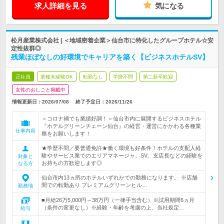
求人詳細を見る
気になる
松月産業株式会社 | ＜地域密着企業＞仙台市に特化したグループホテル☆安
定性抜群◎
残業ほぼなしの好環境でキャリアを築く【ビジネスホテルSV】
正社員
業種未経験OK
転勤なし
学歴不問
第二新卒歓迎
女性のおしごと掲載中
情報更新日：2026/07/08
終了予定日：
2026/11/26
＜コロナ禍でも業績好調！＞仙台市内に展開するビジネスホテル
『ホテルグリーンチェーン仙台』の経営・運営にかかわる各種業
仕事内容
務をお願いします！
★学歴不問／要普通免許★働く環境も好条件！ホテルの支配人経
験やサービス業でのエリアマネージャ、SV、支店長などの経験を
対象と
お持ちの方歓迎します◎
なる方
仙台市内13ヵ所のホテルいずれかでの勤務になります。 ※店舗
間での転勤あり プレミアムグリーンヒル…
勤務地
■月給26万5,000円～38万円（一律手当含む）※試用期間6ヵ月
（条件の変更なし）※経験・年齢を考慮の上、当社規定…
給与