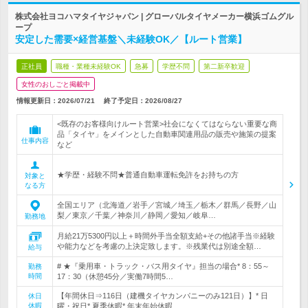
株式会社ヨコハマタイヤジャパン | グローバルタイヤメーカー横浜ゴムグル
ープ
安定した需要×経営基盤＼未経験OK／【ルート営業】
正社員
職種・業種未経験OK
急募
学歴不問
第二新卒歓迎
女性のおしごと掲載中
情報更新日：2026/07/21
終了予定日：
2026/08/27
<既存のお客様向けルート営業>社会になくてはならない重要な商
品「タイヤ」をメインとした自動車関連用品の販売や施策の提案
仕事内容
など
★学歴・経験不問★普通自動車運転免許をお持ちの方
対象と
なる方
全国エリア（北海道／岩手／宮城／埼玉／栃木／群馬／長野／山
梨／東京／千葉／神奈川／静岡／愛知／岐阜…
勤務地
月給21万5300円以上＋時間外手当全額支給+その他諸手当※経験
や能力などを考慮の上決定致します。※残業代は別途全額…
給与
# ★『乗用車・トラック・バス用タイヤ』担当の場合* 8：55～
勤務
時間
17：30（休憩45分／実働7時間5…
【年間休日⇒116日（建機タイヤカンパニーのみ121日）】* 日
休日
休暇
曜・祝日* 夏季休暇* 年末年始休暇…