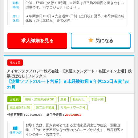
9:00～17:00（休憩：1時間）※残業は月平均20時間と働きやすい
勤務
時間
環境です。※プロジェクトにより…
★年間休日123日★完全週休2日制（土日祝）夏季／冬季休暇有給
休日
休暇
休暇（取得率82％）慶弔休暇
求人詳細を見る
気になる
残り1日
アイサンテクノロジー株式会社 | 【東証スタンダード・名証メイン上場】残
業ほぼなし│フレックス
【測量ソフトのルート営業】★未経験歓迎★年休125日★賞与6
カ月
正社員
職種・業種未経験OK
急募
転勤なし
学歴不問
完全週休2日制
第二新卒歓迎
リモートワーク可
情報更新日：2026/06/18
終了予定日：
2026/08/10
お取引先は、国家資格者である土地家屋調査士や建設・測量企
業。法的に必要不可欠な分野のためニーズが絶えず、既存顧客メ
仕事内容
インのルート営業です。