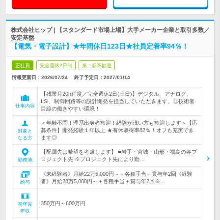
株式会社ヒップ | 【スタンダード市場上場】大手メーカー企業と取引多数／
安定基盤
【電気・電子設計】★年間休日123日★社員定着率94％！
正社員
完全週休2日制
第二新卒歓迎
情報更新日：2026/07/24
終了予定日：
2027/01/14
【残業月20h程度／完全週休2日(土日)】デジタル、アナログ、
LSI、制御回路等の設計開発を担当していただきます。◎技術者
仕事内容
目線の働きやすい環境！
＜年齢不問！理系出身者歓迎！経験が浅い方も歓迎します＞【応
募条件】開発経験１年以上 ★有休取得率82％！オフも充実でき
対象と
ます◎
なる方
【配属先は希望を考慮します】 ■岩手・宮城・山形・福島の各プ
ロジェクト先 ※プロジェクト先により勤…
勤務地
《未経験者》月給22万5,000円～＋各種手当＋賞与年2回《経験
者》月給28万5,000円～＋各種手当＋賞与年2回※…
給与
350万円～600万円
初年度
年収