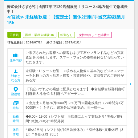
株式会社さすがや | 創業7年で120店舗展開！リユース×地方創生で急成長
中！
≪宮城≫ 未経験歓迎！【査定士】週休2日制/手当充実/残業月
15h
正社員
職種・業種未経験OK
転勤なし
女性のおしごと掲載中
情報更新日：2026/07/24
終了予定日：
2027/01/14
ご来店されたお客様への接客および宝石やブランド品などの買取
査定をお任せします。スマートフォンの修理受付なども担ってい
仕事内容
ただきます。
未経験・UIターン歓迎！＜求める人物像＞基本的なビジネスマナ
ーをお持ちの方＜歓迎＞接客・営業経験や、買取査定のご経験が
対象と
ある方
なる方
【下記いずれかの店舗に配属となります】 ◆宮城県宮城郡利府町
利府新大谷地42-3 利府ペアガーデン…
勤務地
＜査定士＞月給26万5000円～60万円※固定残業代（27時間分4万
5000円～）を含む。超過分は別途支給。※一律手…
給与
◆9:00～19:00（シフト制）※店舗によって変動あり* 実働／8時
勤務
時間
間* 休憩／60分* 時間外労…
* 週休2日制（シフト制/月9日前後休み）* 有給休暇* 夏季休暇（3
休日
休暇
日）* 冬期休暇（5日）