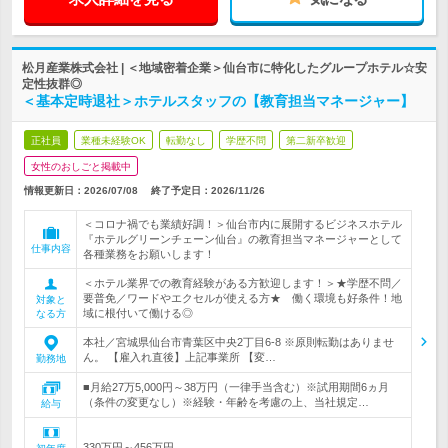
松月産業株式会社 | ＜地域密着企業＞仙台市に特化したグループホテル☆安
定性抜群◎
＜基本定時退社＞ホテルスタッフの【教育担当マネージャー】
正社員
業種未経験OK
転勤なし
学歴不問
第二新卒歓迎
女性のおしごと掲載中
情報更新日：2026/07/08
終了予定日：
2026/11/26
＜コロナ禍でも業績好調！＞仙台市内に展開するビジネスホテル
『ホテルグリーンチェーン仙台』の教育担当マネージャーとして
仕事内容
各種業務をお願いします！
＜ホテル業界での教育経験がある方歓迎します！＞★学歴不問／
要普免／ワードやエクセルが使える方★ 働く環境も好条件！地
対象と
域に根付いて働ける◎
なる方
本社／宮城県仙台市青葉区中央2丁目6-8 ※原則転勤はありませ
ん。 【雇入れ直後】上記事業所 【変…
勤務地
■月給27万5,000円～38万円（一律手当含む）※試用期間6ヵ月
（条件の変更なし）※経験・年齢を考慮の上、当社規定…
給与
330万円～456万円