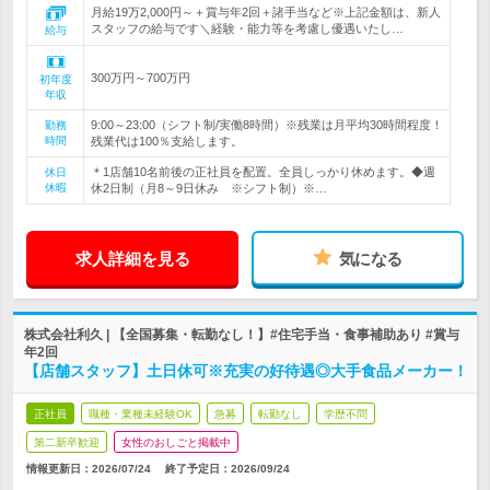
月給19万2,000円～＋賞与年2回＋諸手当など※上記金額は、新人
スタッフの給与です＼経験・能力等を考慮し優遇いたし…
給与
300万円～700万円
初年度
年収
9:00～23:00（シフト制/実働8時間）※残業は月平均30時間程度！
勤務
時間
残業代は100％支給します。
＊1店舗10名前後の正社員を配置。全員しっかり休めます。◆週
休日
休暇
休2日制（月8～9日休み ※シフト制）※…
求人詳細を見る
気になる
株式会社利久 | 【全国募集・転勤なし！】#住宅手当・食事補助あり #賞与
年2回
【店舗スタッフ】土日休可※充実の好待遇◎大手食品メーカー！
正社員
職種・業種未経験OK
急募
転勤なし
学歴不問
第二新卒歓迎
女性のおしごと掲載中
情報更新日：2026/07/24
終了予定日：
2026/09/24