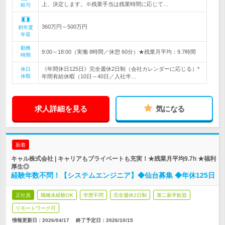
上、決定します。※残業手当は残業時間に応じて…
給与
360万円～500万円
初年度
年収
勤務
9:00～18:00（実働 8時間／休憩 60分）★残業月平均：9.7時間
時間
《年間休日125日》完全週休2日制（会社カレンダーに応じる）*
休日
休暇
年間有給休暇（10日～40日／入社半…
求人詳細を見る
気になる
新着
キャル株式会社 | キャリアもプライベートも充実！★残業月平均9.7h ★福利
厚生◎
経験年数不問！【システムエンジニア】◆仙台募集 ◆年休125日
正社員
職種未経験OK
学歴不問
完全週休2日制
第二新卒歓迎
リモートワーク可
情報更新日：2026/04/17
終了予定日：
2026/10/15