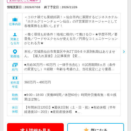
女性のおしごと掲載中
情報更新日：2026/07/08
終了予定日：
2026/11/26
＜コロナ禍でも業績好調！＞仙台市内に展開するビジネスホテル
『ホテルグリーンチェーン仙台』のIT営業部マネージャーとして
仕事内容
各種業務をお願いします！
＜働く環境も好条件！地域に根付いて働ける◎＞★学歴不問／要
普免／ワードやエクセルが使える方／円滑なコミュニケーション
対象と
がとれる方★
なる方
本社／宮城県仙台市青葉区中央2丁目6-8 ※原則転勤はありませ
ん。 【雇入れ直後】上記事業所 【変…
勤務地
■月給30万円～40万円（一律手当含む）※試用期間6ヵ月（条件
の変更なし）※経験・年齢を考慮の上、当社規定により優遇…
給与
360万円～480万円
初年度
年収
■9:00～18:00（実働8時間／休憩60分）時間外労働有無：有※残
勤務
時間
業ほぼ無し
【年間休日120日】■週休2日制（土・日・祝）■有給休暇（半年
休日
休暇
経過後10～20日）■産前産後休暇 ■…
求人詳細を見る
気になる