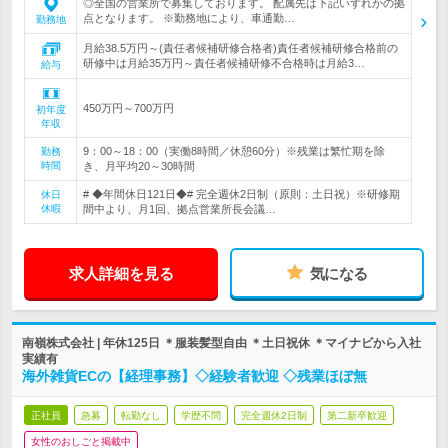
◎全国の営業所で募集しております。 配属先は下記いずれかの拠
点となります。 ※勤務地により、車通勤…
勤務地
月給38.5万円～(責任者候補研修合格者)責任者候補研修合格前の
研修中は月給35万円～責任者候補研修不合格時は月給3…
給与
450万円～700万円
初年度
年収
9：00～18：00（実働8時間／休憩60分）※残業は繁忙期を除
勤務
時間
き、月平均20～30時間
# ◆年間休日121日◆# 完全週休2日制（原則：土日祝）※研修期
休日
休暇
間中より、月1回、拠点営業所長会議…
求人詳細を見る
気になる
南嶺株式会社 | 年休125日 ＊服装髪型自由 ＊土日祝休 ＊マイナビから入社
実績有
海外雑貨ECの【経理事務】◇経験者歓迎 ◇残業ほぼ無
正社員
急募
転勤なし
学歴不問
完全週休2日制
第二新卒歓迎
女性のおしごと掲載中