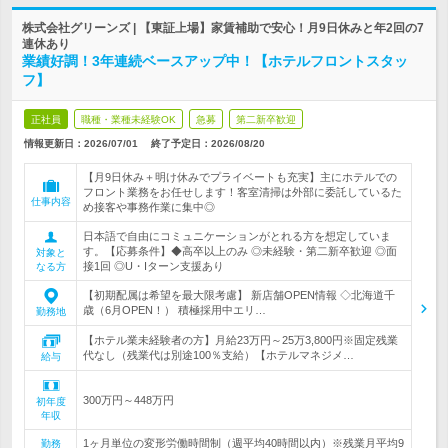
株式会社グリーンズ | 【東証上場】家賃補助で安心！月9日休みと年2回の7
連休あり
業績好調！3年連続ベースアップ中！【ホテルフロントスタッ
フ】
正社員
職種・業種未経験OK
急募
第二新卒歓迎
情報更新日：2026/07/01
終了予定日：
2026/08/20
【月9日休み＋明け休みでプライベートも充実】主にホテルでの
フロント業務をお任せします！客室清掃は外部に委託しているた
仕事内容
め接客や事務作業に集中◎
日本語で自由にコミュニケーションがとれる方を想定していま
す。【応募条件】◆高卒以上のみ ◎未経験・第二新卒歓迎 ◎面
対象と
接1回 ◎U・Iターン支援あり
なる方
【初期配属は希望を最大限考慮】 新店舗OPEN情報 ◇北海道千
歳（6月OPEN！） 積極採用中エリ…
勤務地
【ホテル業未経験者の方】月給23万円～25万3,800円※固定残業
代なし（残業代は別途100％支給）【ホテルマネジメ…
給与
300万円～448万円
初年度
年収
1ヶ月単位の変形労働時間制（週平均40時間以内）※残業月平均9
勤務