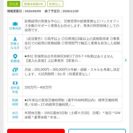
正社員
業種未経験OK
転勤なし
情報更新日：2026/06/09
終了予定日：
2026/11/30
財務経理の実務を中心に、労務管理や総務業務などバックオフィ
ス全般のサポート業務をお任せします。将来の幹部候補としての
仕事内容
採用です。
《必須要件》◎高卒以上 ◎日商簿記2級以上の資格取得者 ◎事業
会社での経理の実務経験 ◎管理部門で幅広く業務を担当した経験
対象と
など
なる方
■本社 宮城県仙台市若林区卸町1丁目5-7 ※転勤はありません
【雇入れ直後】上記事業所 【変更の…
勤務地
月給：250,000円～300,000円※年齢・経験・スキルを考慮し決定
します。※試用期間：3か月（待遇変更なし）
給与
330万円～400万円
初年度
年収
■1年単位の変形労働時間制（週平均40時間以内） 標準労働時間
勤務
時間
帯／9:00～17:45標準労働時間／…
年間休日数：105日週休2日制（土曜※月2回、日曜） * 祝日 * GW
休日
休暇
休暇 * 夏季休暇 * 年末…