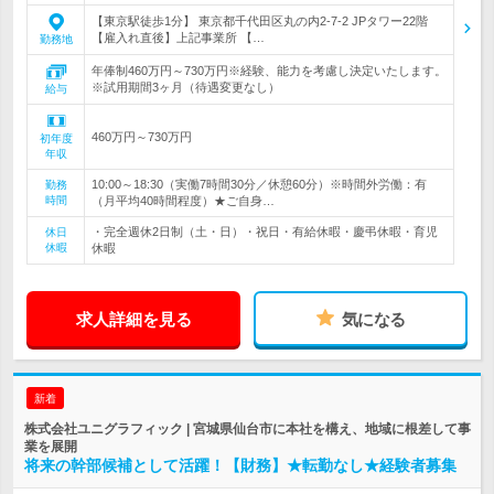
【東京駅徒歩1分】 東京都千代田区丸の内2-7-2 JPタワー22階
【雇入れ直後】上記事業所 【…
勤務地
年俸制460万円～730万円※経験、能力を考慮し決定いたします。
※試用期間3ヶ月（待遇変更なし）
給与
460万円～730万円
初年度
年収
10:00～18:30（実働7時間30分／休憩60分）※時間外労働：有
勤務
時間
（月平均40時間程度）★ご自身…
・完全週休2日制（土・日）・祝日・有給休暇・慶弔休暇・育児
休日
休暇
休暇
求人詳細を見る
気になる
新着
株式会社ユニグラフィック | 宮城県仙台市に本社を構え、地域に根差して事
業を展開
将来の幹部候補として活躍！【財務】★転勤なし★経験者募集