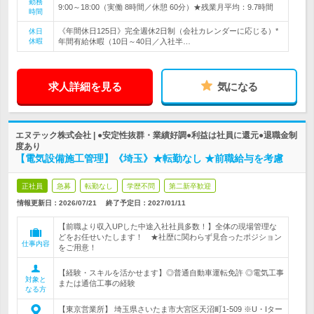
勤務
9:00～18:00（実働 8時間／休憩 60分）★残業月平均：9.7時間
時間
《年間休日125日》完全週休2日制（会社カレンダーに応じる）*
休日
休暇
年間有給休暇（10日～40日／入社半…
求人詳細を見る
気になる
エヌテック株式会社 | ●安定性抜群・業績好調●利益は社員に還元●退職金制
度あり
【電気設備施工管理】《埼玉》★転勤なし ★前職給与を考慮
正社員
急募
転勤なし
学歴不問
第二新卒歓迎
情報更新日：2026/07/21
終了予定日：
2027/01/11
【前職より収入UPした中途入社社員多数！】全体の現場管理な
どをお任せいたします！ ★社歴に関わらず見合ったポジション
仕事内容
をご用意！
【経験・スキルを活かせます】◎普通自動車運転免許 ◎電気工事
対象と
または通信工事の経験
なる方
【東京営業所】 埼玉県さいたま市大宮区天沼町1-509 ※U・Iター