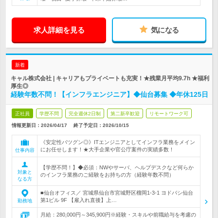
求人詳細を見る
気になる
新着
キャル株式会社 | キャリアもプライベートも充実！★残業月平均9.7h ★福利
厚生◎
経験年数不問！【インフラエンジニア】◆仙台募集 ◆年休125日
正社員
学歴不問
完全週休2日制
第二新卒歓迎
リモートワーク可
情報更新日：2026/04/17
終了予定日：
2026/10/15
《安定性バツグン◎》ITエンジニアとしてインフラ業務をメイン
にお任せします！★大手企業や官公庁案件の実績多数！
仕事内容
【学歴不問！】◆必須：NWやサーバ、ヘルプデスクなど何らか
対象と
のインフラ業務のご経験をお持ちの方（経験年数不問）
なる方
■仙台オフィス／ 宮城県仙台市宮城野区榴岡1-3-1 ヨドバシ仙台
第1ビル 9F 【雇入れ直後】上…
勤務地
月給：280,000円～345,900円※経験・スキルや前職給与を考慮の