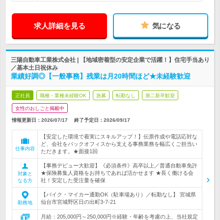
求人詳細を見る
気になる
三陽自動車工業株式会社 | 【地域密着型の安定企業で活躍！】住宅手当あり
／基本土日祝休み
業績好調◎【一般事務】残業は月20時間ほど★未経験歓迎
正社員
職種・業種未経験OK
急募
転勤なし
第二新卒歓迎
女性のおしごと掲載中
情報更新日：2026/07/17
終了予定日：
2026/09/17
【安定した環境で着実にスキルアップ！】伝票作成や電話応対な
ど、会社をバックオフィスから支える事務業務を幅広くご担当い
仕事内容
ただきます。★面接1回
【事務デビュー大歓迎】《必須条件》高卒以上／普通自動車免許
★保険募集人資格をお持ちであれば活かせます ★長く働ける会
対象と
社！安定した受注量を確保
なる方
【バイク・マイカー通勤OK（駐車場あり）／転勤なし】 宮城県
仙台市宮城野区日の出町3-7-21
勤務地
月給：205,000円～250,000円※経験・年齢を考慮の上、当社規定