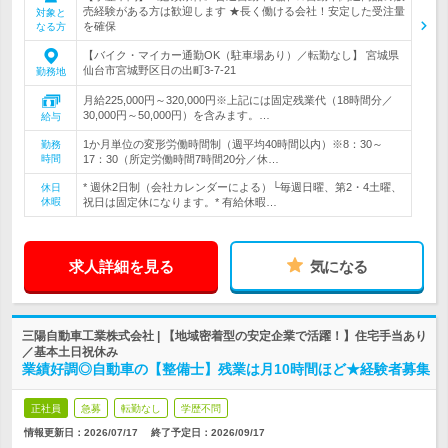
売経験がある方は歓迎します ★長く働ける会社！安定した受注量
対象と
を確保
なる方
【バイク・マイカー通勤OK（駐車場あり）／転勤なし】 宮城県
仙台市宮城野区日の出町3-7-21
勤務地
月給225,000円～320,000円※上記には固定残業代（18時間分／
30,000円～50,000円）を含みます。…
給与
1か月単位の変形労働時間制（週平均40時間以内）※8：30～
勤務
時間
17：30（所定労働時間7時間20分／休…
* 週休2日制（会社カレンダーによる）└毎週日曜、第2・4土曜、
休日
休暇
祝日は固定休になります。* 有給休暇…
求人詳細を見る
気になる
三陽自動車工業株式会社 | 【地域密着型の安定企業で活躍！】住宅手当あり
／基本土日祝休み
業績好調◎自動車の【整備士】残業は月10時間ほど★経験者募集
正社員
急募
転勤なし
学歴不問
情報更新日：2026/07/17
終了予定日：
2026/09/17