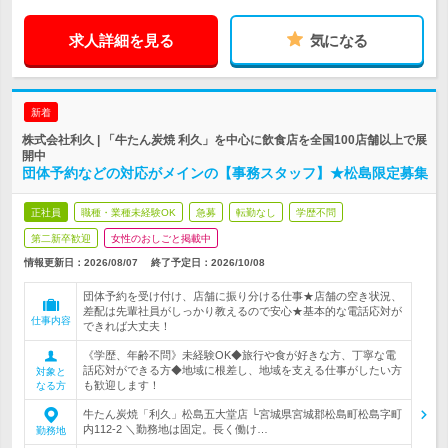
求人詳細を見る
気になる
新着
株式会社利久 | 「牛たん炭焼 利久」を中心に飲食店を全国100店舗以上で展
開中
団体予約などの対応がメインの【事務スタッフ】★松島限定募集
正社員
職種・業種未経験OK
急募
転勤なし
学歴不問
第二新卒歓迎
女性のおしごと掲載中
情報更新日：2026/08/07
終了予定日：
2026/10/08
団体予約を受け付け、店舗に振り分ける仕事★店舗の空き状況、
差配は先輩社員がしっかり教えるので安心★基本的な電話応対が
仕事内容
できれば大丈夫！
《学歴、年齢不問》未経験OK◆旅行や食が好きな方、丁寧な電
話応対ができる方◆地域に根差し、地域を支える仕事がしたい方
対象と
も歓迎します！
なる方
牛たん炭焼「利久」松島五大堂店 └宮城県宮城郡松島町松島字町
内112-2 ＼勤務地は固定。長く働け…
勤務地