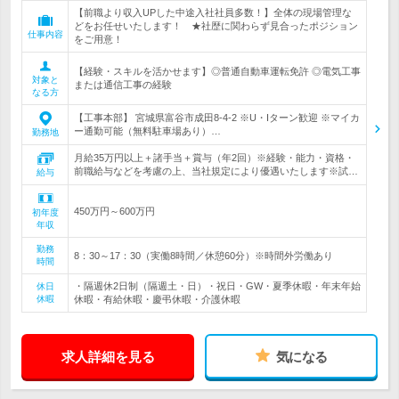
【前職より収入UPした中途入社社員多数！】全体の現場管理な
どをお任せいたします！ ★社歴に関わらず見合ったポジション
仕事内容
をご用意！
【経験・スキルを活かせます】◎普通自動車運転免許 ◎電気工事
対象と
または通信工事の経験
なる方
【工事本部】 宮城県富谷市成田8-4-2 ※U・Iターン歓迎 ※マイカ
ー通勤可能（無料駐車場あり）…
勤務地
月給35万円以上＋諸手当＋賞与（年2回）※経験・能力・資格・
前職給与などを考慮の上、当社規定により優遇いたします※試…
給与
450万円～600万円
初年度
年収
勤務
8：30～17：30（実働8時間／休憩60分）※時間外労働あり
時間
・隔週休2日制（隔週土・日）・祝日・GW・夏季休暇・年末年始
休日
休暇
休暇・有給休暇・慶弔休暇・介護休暇
求人詳細を見る
気になる