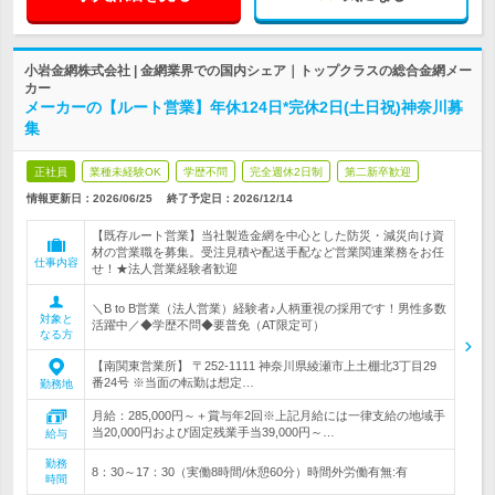
小岩金網株式会社 | 金網業界での国内シェア｜トップクラスの総合金網メー
カー
メーカーの【ルート営業】年休124日*完休2日(土日祝)神奈川募
集
正社員
業種未経験OK
学歴不問
完全週休2日制
第二新卒歓迎
情報更新日：2026/06/25
終了予定日：
2026/12/14
【既存ルート営業】当社製造金網を中心とした防災・減災向け資
材の営業職を募集。受注見積や配送手配など営業関連業務をお任
仕事内容
せ！★法人営業経験者歓迎
＼B to B営業（法人営業）経験者♪人柄重視の採用です！男性多数
対象と
活躍中／◆学歴不問◆要普免（AT限定可）
なる方
【南関東営業所】 〒252-1111 神奈川県綾瀬市上土棚北3丁目29
番24号 ※当面の転勤は想定…
勤務地
月給：285,000円～＋賞与年2回※上記月給には一律支給の地域手
当20,000円および固定残業手当39,000円～…
給与
勤務
8：30～17：30（実働8時間/休憩60分）時間外労働有無:有
時間