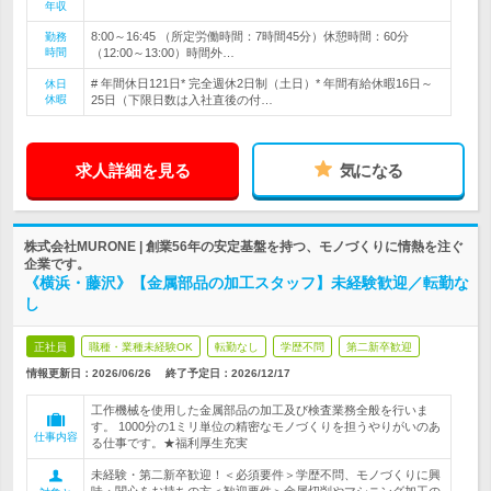
年収
8:00～16:45 （所定労働時間：7時間45分）休憩時間：60分
勤務
時間
（12:00～13:00）時間外…
# 年間休日121日* 完全週休2日制（土日）* 年間有給休暇16日～
休日
休暇
25日（下限日数は入社直後の付…
求人詳細を見る
気になる
株式会社MURONE | 創業56年の安定基盤を持つ、モノづくりに情熱を注ぐ
企業です。
《横浜・藤沢》【金属部品の加工スタッフ】未経験歓迎／転勤な
し
正社員
職種・業種未経験OK
転勤なし
学歴不問
第二新卒歓迎
情報更新日：2026/06/26
終了予定日：
2026/12/17
工作機械を使用した金属部品の加工及び検査業務全般を行いま
す。 1000分の1ミリ単位の精密なモノづくりを担うやりがいのあ
仕事内容
る仕事です。★福利厚生充実
未経験・第二新卒歓迎！＜必須要件＞学歴不問、モノづくりに興
味・関心をお持ちの方＜歓迎要件＞金属切削やマシニング加工の