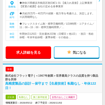
◆神奈川県横浜市鶴見区朝日町1-31 【雇入れ直後】上記事業所
【変更の範囲】会社の定める各事業所
勤務地
◆月給25万円～40万円※経験・能力等を考慮の上、決定します。
※試用期間なし
給与
◆フレックスタイム制・標準労働時間／1日8時間・コアタイム／
勤務
時間
11：00～15：00・標準労働時間帯／…
年間休日125日・完全週休2日制（日曜日＋他1日）・祝日・有給
休日
休暇
休暇・年末年始休暇・夏季休暇・その他会…
求人詳細を見る
気になる
新着
株式会社フラット電子 | ＜1967年創業＞世界最高クラスの品質を持つ製品
群を所持
高精度製品の設計～保守まで【生産技術】転勤なし・年休122
日！
正社員
転勤なし
第二新卒歓迎
女性のおしごと掲載中
情報更新日：2026/05/12
終了予定日：
2026/11/02