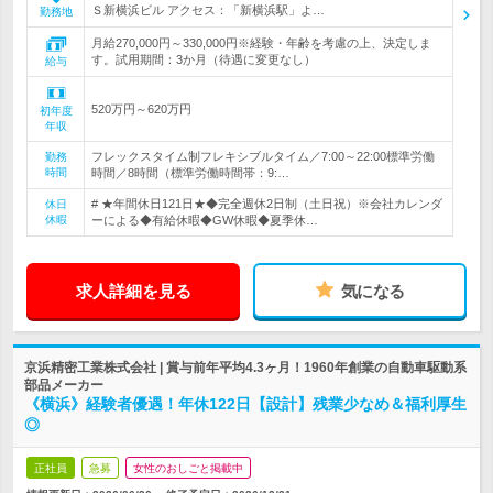
Ｓ新横浜ビル アクセス：「新横浜駅」よ…
勤務地
月給270,000円～330,000円※経験・年齢を考慮の上、決定しま
す。試用期間：3か月（待遇に変更なし）
給与
520万円～620万円
初年度
年収
フレックスタイム制フレキシブルタイム／7:00～22:00標準労働
勤務
時間
時間／8時間（標準労働時間帯：9:…
# ★年間休日121日★◆完全週休2日制（土日祝）※会社カレンダ
休日
休暇
ーによる◆有給休暇◆GW休暇◆夏季休…
求人詳細を見る
気になる
京浜精密工業株式会社 | 賞与前年平均4.3ヶ月！1960年創業の自動車駆動系
部品メーカー
《横浜》経験者優遇！年休122日【設計】残業少なめ＆福利厚生
◎
正社員
急募
女性のおしごと掲載中