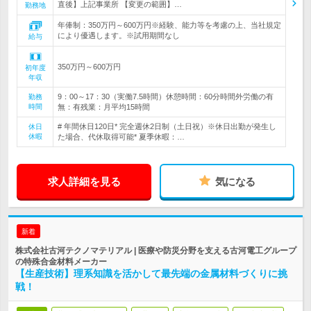
直後】上記事業所 【変更の範囲】…
勤務地
年俸制：350万円～600万円※経験、能力等を考慮の上、当社規定
により優遇します。※試用期間なし
給与
350万円～600万円
初年度
年収
9：00～17：30（実働7.5時間）休憩時間：60分時間外労働の有
勤務
時間
無：有残業：月平均15時間
# 年間休日120日* 完全週休2日制（土日祝）※休日出勤が発生し
休日
休暇
た場合、代休取得可能* 夏季休暇：…
求人詳細を見る
気になる
新着
株式会社古河テクノマテリアル | 医療や防災分野を支える古河電工グループ
の特殊合金材料メーカー
【生産技術】理系知識を活かして最先端の金属材料づくりに挑
戦！