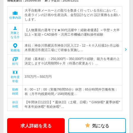
情報更新日：2026/06/30
終了予定日：
2026/12/21
大手自動車メーカーとの取引を数多く行っている当社において、
生産ラインの計画や生産治具、金型設計などの 設計業務をお願い
仕事内容
します。
【人物重視の選考です★30代活躍中！経験者優遇】＜学歴＞大卒
対象と
以上＜歓迎＞CAD操作・汎用工作機械の運転操作経験
なる方
本社：神奈川県横浜市神奈川区入江2－12－4 ※入社後2か月は栃
木県鹿沼市鹿沼工場にて研修を実施し…
勤務地
月給（基本給）：250,000円～350,000円※経験、能力を考慮の上
決定します※試用期間6ヶ月（待遇の変更あり）…
給与
370万円～550万円
初年度
年収
8：00～17：00（実働7時間55分）休憩：65分時間外労働有無：
勤務
時間
有（月平均残業時間／15時間程度…
【年間休日122日】* 週休2日（土曜、日曜）* GW休暇* 夏季休暇*
休日
休暇
年末年始休暇* 有給休暇*…
求人詳細を見る
気になる