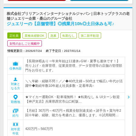
株式会社ブリリアンスインターナショナルジャパン | 日本トップクラスの老
舗ジュエリー企業・桑山のグループ会社
ジュエリーの【店舗管理】◎残業月10h◎土日休みも可♪
正社員
業種未経験OK
急募
転勤なし
第二新卒歓迎
女性のおしごと掲載中
情報更新日：2026/07/24
終了予定日：
2027/01/14
【長期休暇あり⇒年末年始は11連休♪GW・夏季も連休です！】
売り上げ・在庫管理、従業員管理、データ管理等の店舗の管理部
仕事内容
門をお任せします。
＼＼年齢・経験不問！／／◆40代主婦～50代まで幅広い年代が活
対象と
躍中◆勤続年数10年超え社員多数・定着率高↑
なる方
★マイカー通勤OK・駐車場無料！ ★転勤なし ＆ UIターン歓迎
【神戸支店】兵庫県西宮市山口町阪…
勤務地
【月給】30万円～40万円＋残業全額別途支給＋諸手当＋賞与年2
回※年齢、経験、能力を考慮の上、優遇します。※試用期間…
給与
420万円～560万円
初年度
年収