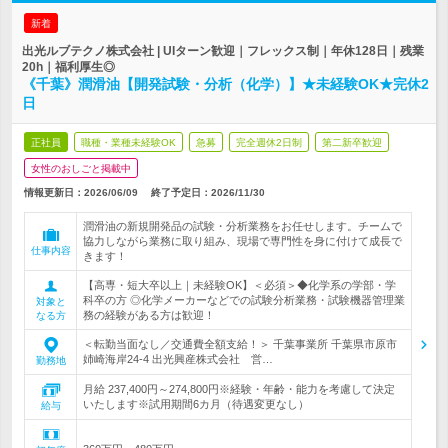
新着
出光ルブテクノ株式会社 | UIターン歓迎｜フレックス制｜年休128日｜残業
20h｜福利厚生◎
《千葉》潤滑油【開発試験・分析（化学）】★未経験OK★完休2
日
正社員
職種・業種未経験OK
急募
完全週休2日制
第二新卒歓迎
女性のおしごと掲載中
情報更新日：2026/06/09
終了予定日：
2026/11/30
潤滑油の新規開発品の試験・分析業務をお任せします。チームで
協力しながら業務に取り組み、現場で専門性を身に付けて成長で
仕事内容
きます！
【高専・短大卒以上｜未経験OK】＜必須＞◆化学系の学部・学
科卒の方 ◎化学メーカーなどでの試験分析業務・試験機器管理業
対象と
務の経験がある方は歓迎！
なる方
＜転勤当面なし／交通費全額支給！＞ 千葉事業所 千葉県市原市
姉崎海岸24-4 出光興産株式会社 営…
勤務地
月給 237,400円～274,800円※経験・年齢・能力を考慮して決定
いたします※試用期間6カ月（待遇変更なし）
給与