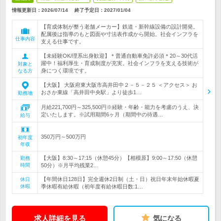
情報更新日：2026/07/14
終了予定日：
2027/01/04
【育成体制が整う老舗メーカー】鉄道・新幹線設備の設計開発。
配属後は指導のもと図面や寸法表作成から開始。社会インフラを
仕事内容
支える仕事です。
【未経験OK/理系出身歓迎】＊普通自動車免許必須＊20～30代活
躍中！福利厚生・育成制度が充実。社会インフラを支える技術が
対象と
身につく環境です。
なる方
【大阪】 大阪府東大阪市高井田中２－５－２５ ＜アクセス＞ お
おさか東線「高井田中央駅」より徒歩1…
勤務地
月給221,700円～325,500円※経験・年齢・能力を考慮のうえ、決
定いたします。※試用期間6ヶ月（期間中の待遇…
給与
350万円～500万円
初年度
年収
【大阪】8:30～17:15（休憩45分）【相模原】9:00～17:50（休憩
勤務
時間
50分）※月平均残業2…
【年間休日128日】完全週休2日制（土・日）祝日年末年始休暇夏
休日
休暇
季休暇有給休暇（初年度有給休暇日数:1…
求人詳細を見る
気になる