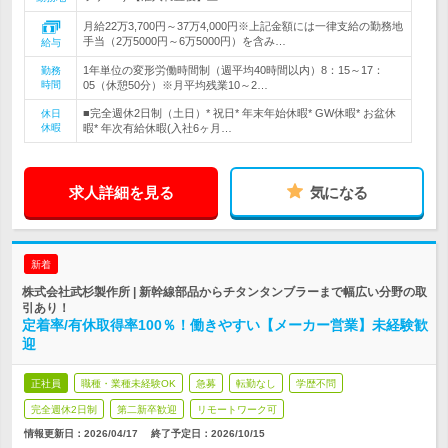
月給22万3,700円～37万4,000円※上記金額には一律支給の勤務地
手当（2万5000円～6万5000円）を含み…
給与
1年単位の変形労働時間制（週平均40時間以内）8：15～17：
勤務
時間
05（休憩50分）※月平均残業10～2…
■完全週休2日制（土日）* 祝日* 年末年始休暇* GW休暇* お盆休
休日
休暇
暇* 年次有給休暇(入社6ヶ月…
求人詳細を見る
気になる
新着
株式会社武杉製作所 | 新幹線部品からチタンタンブラーまで幅広い分野の取
引あり！
定着率/有休取得率100％！働きやすい【メーカー営業】未経験歓
迎
正社員
職種・業種未経験OK
急募
転勤なし
学歴不問
完全週休2日制
第二新卒歓迎
リモートワーク可
情報更新日：2026/04/17
終了予定日：
2026/10/15