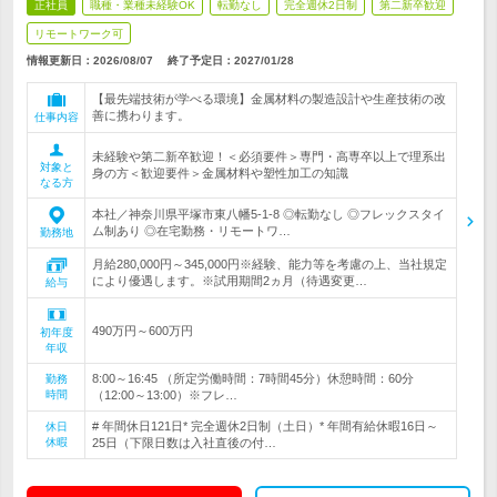
正社員
職種・業種未経験OK
転勤なし
完全週休2日制
第二新卒歓迎
リモートワーク可
情報更新日：2026/08/07
終了予定日：
2027/01/28
【最先端技術が学べる環境】金属材料の製造設計や生産技術の改
善に携わります。
仕事内容
未経験や第二新卒歓迎！＜必須要件＞専門・高専卒以上で理系出
対象と
身の方＜歓迎要件＞金属材料や塑性加工の知識
なる方
本社／神奈川県平塚市東八幡5-1-8 ◎転勤なし ◎フレックスタイ
ム制あり ◎在宅勤務・リモートワ…
勤務地
月給280,000円～345,000円※経験、能力等を考慮の上、当社規定
により優遇します。※試用期間2ヵ月（待遇変更…
給与
490万円～600万円
初年度
年収
8:00～16:45 （所定労働時間：7時間45分）休憩時間：60分
勤務
時間
（12:00～13:00）※フレ…
# 年間休日121日* 完全週休2日制（土日）* 年間有給休暇16日～
休日
休暇
25日（下限日数は入社直後の付…