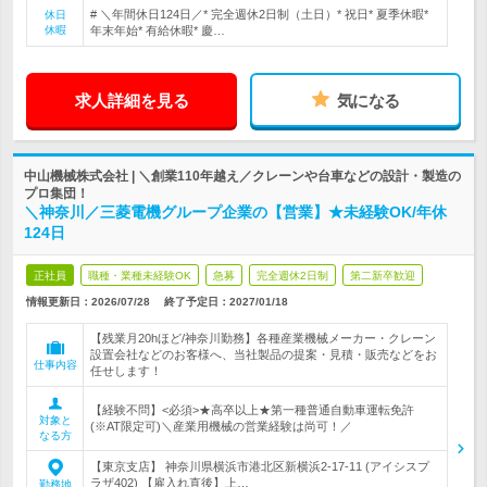
# ＼年間休日124日／* 完全週休2日制（土日）* 祝日* 夏季休暇*
休日
休暇
年末年始* 有給休暇* 慶…
求人詳細を見る
気になる
中山機械株式会社 | ＼創業110年越え／クレーンや台車などの設計・製造の
プロ集団！
＼神奈川／三菱電機グループ企業の【営業】★未経験OK/年休
124日
正社員
職種・業種未経験OK
急募
完全週休2日制
第二新卒歓迎
情報更新日：2026/07/28
終了予定日：
2027/01/18
【残業月20hほど/神奈川勤務】各種産業機械メーカー・クレーン
設置会社などのお客様へ、当社製品の提案・見積・販売などをお
仕事内容
任せします！
【経験不問】<必須>★高卒以上★第一種普通自動車運転免許
対象と
(※AT限定可)＼産業用機械の営業経験は尚可！／
なる方
【東京支店】 神奈川県横浜市港北区新横浜2-17-11 (アイシスプ
ラザ402) 【雇入れ直後】上…
勤務地