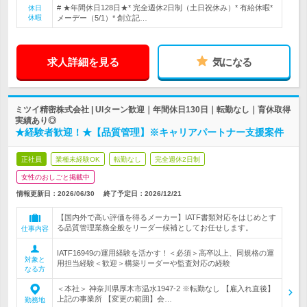
# ★年間休日128日★* 完全週休2日制（土日祝休み）* 有給休暇*
休日
休暇
メーデー（5/1）* 創立記…
求人詳細を見る
気になる
ミツイ精密株式会社 | UIターン歓迎｜年間休日130日｜転勤なし｜育休取得
実績あり◎
★経験者歓迎！★【品質管理】※キャリアパートナー支援案件
正社員
業種未経験OK
転勤なし
完全週休2日制
女性のおしごと掲載中
情報更新日：2026/06/30
終了予定日：
2026/12/21
【国内外で高い評価を得るメーカー】IATF書類対応をはじめとす
る品質管理業務全般をリーダー候補としてお任せします。
仕事内容
IATF16949の運用経験を活かす！＜必須＞高卒以上、同規格の運
対象と
用担当経験＜歓迎＞構築リーダーや監査対応の経験
なる方
＜本社＞ 神奈川県厚木市温水1947-2 ※転勤なし 【雇入れ直後】
上記の事業所 【変更の範囲】会…
勤務地