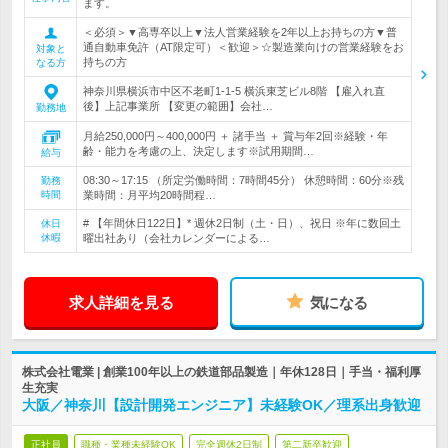
ます。
＜必須＞▼高専卒以上▼法人営業経験を2年以上お持ちの方▼普
通自動車免許（AT限定可）＜歓迎＞☆製造業向けの営業経験をお
対象と
持ちの方
なる方
神奈川県横浜市中区不老町1-1-5 横浜東芝ビル8階 【雇入れ直
後】上記事業所 【変更の範囲】会社…
勤務地
月給250,000円～400,000円 ＋ 諸手当 ＋ 賞与年2回※経験・年
齢・能力を考慮の上、決定します※試用期間…
給与
08:30～17:15 （所定労働時間：7時間45分） 休憩時間：60分※残
勤務
時間
業時間：月平均20時間程…
# 【年間休日122日】* 週休2日制（土・日）、祝日 ※年に数回土
休日
休暇
曜出社あり（会社カレンダーによる…
求人詳細を見る
気になる
株式会社電業 | 創業100年以上の鉄道部品製造｜年休128日｜手当・福利厚
生充実
大阪／神奈川【設計開発エンジニア】未経験OK／理系出身歓迎
正社員
職種・業種未経験OK
完全週休2日制
第二新卒歓迎