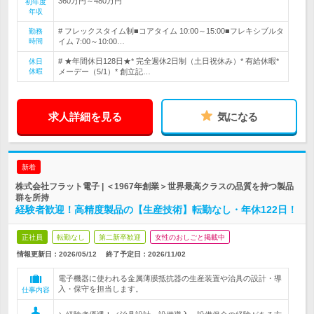
360万円～480万円
初年度
年収
# フレックスタイム制■コアタイム 10:00～15:00■フレキシブルタ
勤務
時間
イム 7:00～10:00…
# ★年間休日128日★* 完全週休2日制（土日祝休み）* 有給休暇*
休日
休暇
メーデー（5/1）* 創立記…
求人詳細を見る
気になる
新着
株式会社フラット電子 | ＜1967年創業＞世界最高クラスの品質を持つ製品
群を所持
経験者歓迎！高精度製品の【生産技術】転勤なし・年休122日！
正社員
転勤なし
第二新卒歓迎
女性のおしごと掲載中
情報更新日：2026/05/12
終了予定日：
2026/11/02
電子機器に使われる金属薄膜抵抗器の生産装置や治具の設計・導
入・保守を担当します。
仕事内容