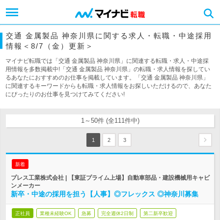
交通 金属製品 神奈川県に関する求人・転職・中途採用
情報＜8/7（金）更新＞
マイナビ転職では「交通 金属製品 神奈川県」に関連する転職・求人・中途採
用情報を多数掲載中!「交通 金属製品 神奈川県」の転職・求人情報を探してい
るあなたにおすすめのお仕事を掲載しています。「交通 金属製品 神奈川県」
に関連するキーワードからも転職・求人情報をお探しいただけるので、あなた
にぴったりのお仕事を見つけてみてください!
1～50件 (全111件中)
1
2
3
新着
プレス工業株式会社 | 【東証プライム上場】自動車部品・建設機械用キャビ
ンメーカー
新卒・中途の採用を担う【人事】◎フレックス ◎神奈川募集
正社員
業種未経験OK
急募
完全週休2日制
第二新卒歓迎