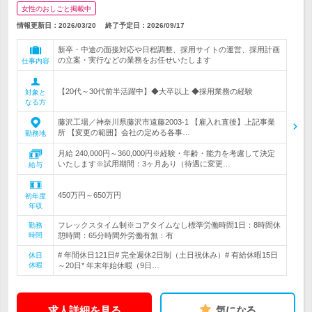
女性のおしごと掲載中
情報更新日：2026/03/20
終了予定日：
2026/09/17
新卒・中途の面接対応や日程調整、採用サイトの運営、採用計画
の立案・実行などの業務をお任せいたします
仕事内容
【20代～30代前半活躍中】◆大卒以上 ◆採用業務の経験
対象と
なる方
藤沢工場／神奈川県藤沢市遠藤2003-1 【雇入れ直後】上記事業
所 【変更の範囲】会社の定める各事…
勤務地
月給 240,000円～360,000円※経験・年齢・能力を考慮して決定
いたします※試用期間：3ヶ月あり（待遇に変更…
給与
450万円～650万円
初年度
年収
フレックスタイム制※コアタイムなし標準労働時間1日：8時間休
勤務
時間
憩時間：65分時間外労働有無：有
# 年間休日121日# 完全週休2日制（土日祝休み）# 有給休暇15日
休日
休暇
～20日* 年末年始休暇（9日…
求人詳細を見る
気になる