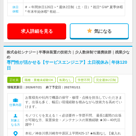
# ＜年間休日126日＞* 週休2日制（土・日）* 祝日* GW* 夏季休暇
休日
休暇
* 年末年始休暇* 有給…
求人詳細を見る
気になる
株式会社シナジー | 半導体装置の技術力｜少人数体制で連携抜群｜残業少な
め
専門性が活かせる【サービスエンジニア】土日祝休み│年休120
日
正社員
職種・業種未経験OK
転勤なし
学歴不問
完全週休2日制
情報更新日：2026/07/21
終了予定日：
2027/01/11
お客様先や社内で機器の保守・修理・点検を担当していただきま
す。出張も多く、幅広い現場経験を積みながら技術力を高めてい
仕事内容
けます。
モノづくりを支える！＜必須要件＞学歴不問、 最長1週間の出張
が可能な方、装置保全・メンテナンスの実務経験 ★30～40代活
対象と
躍中！
なる方
本社／神奈川県川崎市中原区上平間425-17 ★転勤なし 【雇入れ