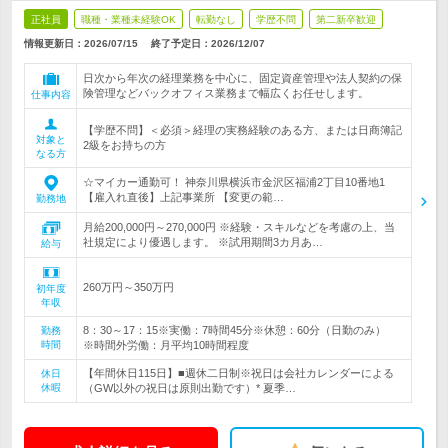
正社員
職種・業種未経験OK
転勤なし
学歴不問
第二新卒歓迎
情報更新日：2026/07/15
終了予定日：
2026/12/07
日次から年次の経理業務を中心に、固定資産管理や法人契約の保
険管理などバックオフィス業務まで幅広くお任せします。
仕事内容
【学歴不問】＜必須＞経理の実務経験のある方、または日商簿記
対象と
2級をお持ちの方
なる方
☆マイカー通勤可！ 神奈川県横浜市金沢区福浦2丁目10番地1
【雇入れ直後】上記事業所 【変更の範…
勤務地
月給200,000円～270,000円 ※経験・スキルなどを考慮の上、当
社規定により優遇します。 ※試用期間3カ月あ…
給与
260万円～350万円
初年度
年収
8：30～17：15※実働：7時間45分※休憩：60分（日勤のみ）
勤務
時間
※時間外労働：月平均10時間程度
【年間休日115日】■週休二日制※祝日は会社カレンダーによる
休日
休暇
（GW以外の祝日は原則出勤です）* 夏季…