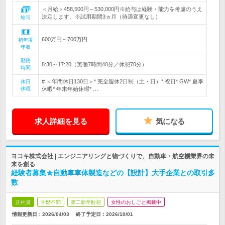
＜月給＞458,500円～530,000円※給与は経験・能力を考慮のうえ
決定します。※試用期間3ヵ月（待遇変更なし）
給与
600万円～700万円
初年度
年収
勤務
8:30～17:20（実働7時間40分／休憩70分）
時間
# ＜年間休日130日＞* 完全週休2日制（土・日）* 祝日* GW* 夏季
休日
休暇
休暇* 年末年始休暇* …
求人詳細を見る
気になる
ヨコキ株式会社 | エンジニアリングと物づくりで、自動車・航空機業界の未
来を創る
経験者募集★自動車車体製造などの【設計】大手企業との取引多
数
正社員
学歴不問
第二新卒歓迎
女性のおしごと掲載中
情報更新日：2026/04/03
終了予定日：
2026/10/01