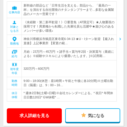
新幹線の部品など「日常生活を支える」部品から、「最高の一
杯」を演出する自社開発のチタンタンブラーまで…多彩な金属製
仕事内容
品のメーカー営業です！
《未経験・第二新卒歓迎！》◎要普免（AT限定可）★人物重視の
採用です！異業種から転職した先輩社員も活躍中★遊び心のある
対象と
メンバーが多い環境♪
なる方
神奈川県横浜市鶴見区東寺尾6-34-13 ★U・Iターン歓迎 【雇入れ
直後】上記事業所 【変更の範…
勤務地
月給：23万円～45万円 ＋諸手当＋賞与年2回・決算賞与（業績に
よる）※経験やスキルにより優遇いたします。]※試用期…
給与
320万円～600万円
初年度
年収
9:00～18:00(休憩：昼1時間＋午前と午後に各10分間)※土曜出勤
勤務
時間
日（隔週）は、9：00～16…
* 週休2日制(土曜+日曜)※会社カレンダーによる。* 祝日* 年間休
休日
休暇
日日数120日* GW休暇* …
求人詳細を見る
気になる