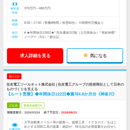
370万円～480万円
初年度
年収
勤務
8:00～17:00（実働8時間／休憩60分）※時間外労働あり
時間
# ★年間休日128日★* 完全週休2日制（土日祝休み）* 有給休暇*
休日
休暇
メーデー（5/1）* 創立記…
求人詳細を見る
気になる
残り2日
住友電工ツールネット株式会社 | 住友電工グループの技術商社として日本の
ものづくりを支える
【ルート営業】◆年間休日122日◆賞与4.8か月分《神奈川》
正社員
業種未経験OK
情報更新日：2026/03/24
終了予定日：
2026/08/10
大手自動車メーカー等の顧客へ、超硬工具「イゲタロイ」をはじ
めとする切削工具の提案・納品や、特注品の企画提案をお任せし
仕事内容