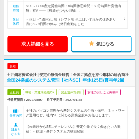
8:00～17:00所定労働時間：8時間休憩時間：60分時間外労働有
勤務
時間
無：有# ――【残業が少ない理由…
＜休日＞* 週休2日制（シフト制 ※土日いずれかの休みあり） └
休日
休暇
月に8～9日間の休み（休日出勤をした…
求人詳細を見る
気になる
新着
土井鋼材株式会社 | 安定の無借金経営！全国に拠点を持つ鋼材の総合商社
全国24拠点のシステム管理【社内SE】年休125日/賞与年2回
正社員
職種・業種未経験OK
完全週休2日制
女性のおしごと掲載中
情報更新日：2026/08/07
終了予定日：
2027/01/28
全社のパソコン管理から基幹システムの企画・保守、ネットワー
ク運用など、社内SEに関わる業務全般をお任せします。
仕事内容
【未経験からSEにチャレンジ♪】安定企業で長く働きたい方歓
対象と
迎！＜歓迎＞基幹システムの構築経験
なる方