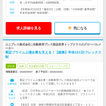
時間
有（月平均残業時間／15時間程度…
【年間休日122日】* 週休2日（土曜、日曜）* GW休暇* 夏季休暇*
休日
休暇
年末年始休暇* 有給休暇*…
求人詳細を見る
気になる
ユニプレス株式会社 | 自動車用プレス部品世界トップクラスのグローバルメ
ーカー
東証プライム上場企業を支える！【総務】年休121日/フレックス
制
正社員
急募
完全週休2日制
リモートワーク可
情報更新日：2026/05/07
終了予定日：
2026/10/22
東証プライム上場企業！自動車用プレス部品の総合メーカーであ
る当社の「総務」として活躍していただきます！
仕事内容
〈必須〉◎大卒以上◎メーカーでの総務経験3年以上 ★フルフ
レックスタイム制・年休121日・残業月平均20hで、プライベート
対象と
も充実！
なる方
【本社】 住所：神奈川県横浜市港北区新横浜２丁目４－１３ Ｊ