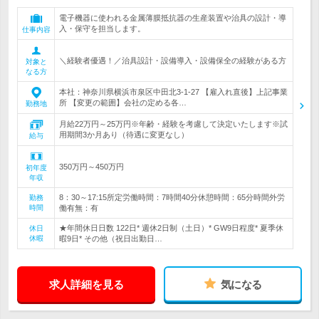
電子機器に使われる金属薄膜抵抗器の生産装置や治具の設計・導
入・保守を担当します。
仕事内容
＼経験者優遇！／治具設計・設備導入・設備保全の経験がある方
対象と
なる方
本社：神奈川県横浜市泉区中田北3-1-27 【雇入れ直後】上記事業
所 【変更の範囲】会社の定める各…
勤務地
月給22万円～25万円※年齢・経験を考慮して決定いたします※試
用期間3か月あり（待遇に変更なし）
給与
350万円～450万円
初年度
年収
8：30～17:15所定労働時間：7時間40分休憩時間：65分時間外労
勤務
時間
働有無：有
★年間休日日数 122日* 週休2日制（土日）* GW9日程度* 夏季休
休日
休暇
暇9日* その他（祝日出勤日…
求人詳細を見る
気になる