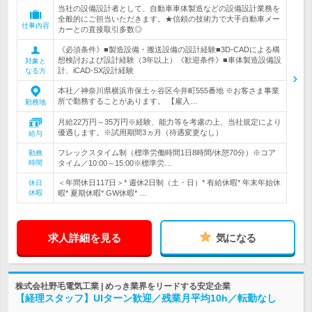
当社の設備設計者として、自動車車体製造などの設備設計業務を
全般的にご担当いただきます。★信頼の技術力で大手自動車メー
仕事内容
カーとの直接取引多数◎
《必須条件》■製造設備・搬送設備の設計経験■3D-CADによる構
想検討および設計経験（3年以上）《歓迎条件》■車体製造設備設
対象と
計、iCAD-SX設計経験
なる方
本社／神奈川県横浜市保土ヶ谷区今井町555番地 ※お客さま事業
所で勤務することがあります。 【雇入…
勤務地
月給22万円～35万円※経験、能力等を考慮の上、当社規定により
優遇します。※試用期間3ヵ月（待遇変更なし）
給与
フレックスタイム制（標準労働時間1日8時間/休憩70分）※コア
勤務
時間
タイム／10:00～15:00※標準労…
＜年間休日117日＞* 週休2日制（土・日）* 有給休暇* 年末年始休
休日
休暇
暇* 夏期休暇* GW休暇* …
求人詳細を見る
気になる
株式会社野毛電気工業 | めっき業界をリードする安定企業
【経理スタッフ】UIターン歓迎／残業月平均10h／転勤なし