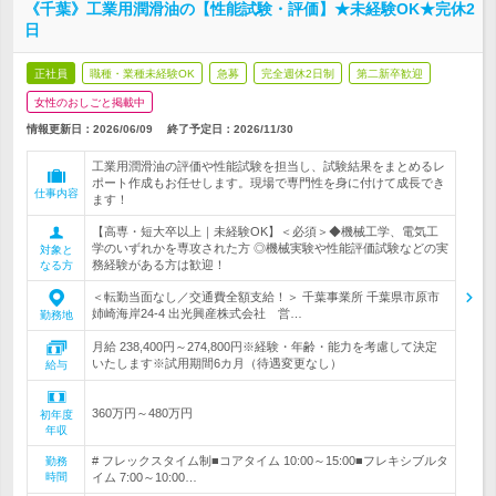
《千葉》工業用潤滑油の【性能試験・評価】★未経験OK★完休2
日
正社員
職種・業種未経験OK
急募
完全週休2日制
第二新卒歓迎
女性のおしごと掲載中
情報更新日：2026/06/09
終了予定日：
2026/11/30
工業用潤滑油の評価や性能試験を担当し、試験結果をまとめるレ
ポート作成もお任せします。現場で専門性を身に付けて成長でき
仕事内容
ます！
【高専・短大卒以上｜未経験OK】＜必須＞◆機械工学、電気工
学のいずれかを専攻された方 ◎機械実験や性能評価試験などの実
対象と
務経験がある方は歓迎！
なる方
＜転勤当面なし／交通費全額支給！＞ 千葉事業所 千葉県市原市
姉崎海岸24-4 出光興産株式会社 営…
勤務地
月給 238,400円～274,800円※経験・年齢・能力を考慮して決定
いたします※試用期間6カ月（待遇変更なし）
給与
360万円～480万円
初年度
年収
# フレックスタイム制■コアタイム 10:00～15:00■フレキシブルタ
勤務
時間
イム 7:00～10:00…