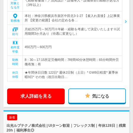
＼経験者優遇！／治具設計・設備導入・設備保全の経験がある方
対象と
（3年以上）
なる方
本社：神奈川県横浜市泉区中田北3-1-27 【雇入れ直後】上記事業
所 【変更の範囲】会社の定める各…
勤務地
月給25万円～30万円※年齢・経験を考慮して決定いたします※試
用期間3か月あり（待遇に変更なし）
給与
450万円～600万円
初年度
年収
8：30～17:15所定労働時間：7時間40分休憩時間：65分時間外労
勤務
時間
働有無：有
★年間休日日数 122日* 週休2日制（土日）* GW9日程度* 夏季休
休日
休暇
暇9日* その他（祝日出勤日…
求人詳細を見る
気になる
新着
出光ルブテクノ株式会社 | UIターン歓迎｜フレックス制｜年休128日｜残業
20h｜福利厚生◎