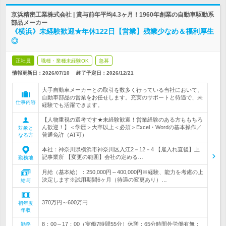
京浜精密工業株式会社 | 賞与前年平均4.3ヶ月！1960年創業の自動車駆動系
部品メーカー
《横浜》未経験歓迎★年休122日【営業】残業少なめ＆福利厚生
◎
正社員
職種・業種未経験OK
急募
情報更新日：2026/07/10
終了予定日：
2026/12/21
大手自動車メーカーとの取引を数多く行っている当社において、
自動車部品の営業をお任せします。充実のサポートと待遇で、未
仕事内容
経験でも活躍できます。
【人物重視の選考です★未経験歓迎！営業経験のある方ももちろ
ん歓迎！】＜学歴＞大卒以上＜必須＞Excel・Wordの基本操作／
対象と
普通免許（AT可）
なる方
本社：神奈川県横浜市神奈川区入江2－12－4 【雇入れ直後】上
記事業所 【変更の範囲】会社の定める…
勤務地
月給（基本給）：250,000円～400,000円※経験、能力を考慮の上
決定します※試用期間6ヶ月（待遇の変更あり）…
給与
370万円～600万円
初年度
年収
8：00～17：00（実働7時間55分）休憩：65分時間外労働有無：
勤務