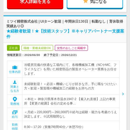
求人詳細を見る
気になる
ミツイ精密株式会社 | UIターン歓迎｜年間休日130日｜転勤なし｜育休取得
実績あり◎
★経験者歓迎！★【技術スタッフ】※キャリアパートナー支援案
件
正社員
職種・業種未経験OK
女性のおしごと掲載中
情報更新日：2026/06/30
終了予定日：
2026/12/21
冷暖房完備の快適な工場内にて、各種機械加工機（NCやMC、フ
ライスなど）を用いた精密部品の製造オペレーター業務をお任せ
仕事内容
します。
未経験歓迎！＜必須＞機械いじりが好きな方、手に職をつけたい
対象と
方＜歓迎＞製造職や機械加工の経験をお持ちの方
なる方
＜本社＞ 神奈川県厚木市温水1947-2 【雇入れ直後】上記の事業
所 【変更の範囲】会社の定める事…
勤務地
＜月給＞220,000円～260,000円※給与は経験・能力を考慮のうえ
決定します。※試用期間なし
給与
勤務
8:30～17:20（実働7時間40分／休憩70分）
時間