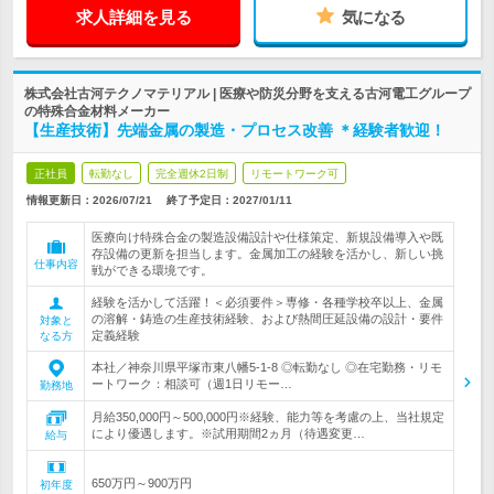
求人詳細を見る
気になる
株式会社古河テクノマテリアル | 医療や防災分野を支える古河電工グループ
の特殊合金材料メーカー
【生産技術】先端金属の製造・プロセス改善 ＊経験者歓迎！
正社員
転勤なし
完全週休2日制
リモートワーク可
情報更新日：2026/07/21
終了予定日：
2027/01/11
医療向け特殊合金の製造設備設計や仕様策定、新規設備導入や既
存設備の更新を担当します。金属加工の経験を活かし、新しい挑
仕事内容
戦ができる環境です。
経験を活かして活躍！＜必須要件＞専修・各種学校卒以上、金属
の溶解・鋳造の生産技術経験、および熱間圧延設備の設計・要件
対象と
定義経験
なる方
本社／神奈川県平塚市東八幡5-1-8 ◎転勤なし ◎在宅勤務・リモ
ートワーク：相談可（週1日リモー…
勤務地
月給350,000円～500,000円※経験、能力等を考慮の上、当社規定
により優遇します。※試用期間2ヵ月（待遇変更…
給与
650万円～900万円
初年度