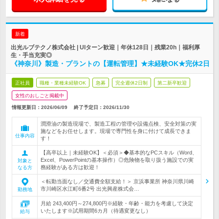
新着
出光ルブテクノ株式会社 | UIターン歓迎｜年休128日｜残業20h｜福利厚
生・手当充実◎
《神奈川》製造・プラントの【運転管理】★未経験OK★完休2日
正社員
職種・業種未経験OK
急募
完全週休2日制
第二新卒歓迎
女性のおしごと掲載中
情報更新日：2026/06/09
終了予定日：
2026/11/30
潤滑油の製造現場で、製造工程の管理や設備点検、安全対策の実
施などをお任せします。現場で専門性を身に付けて成長できま
仕事内容
す！
【高卒以上｜未経験OK】＜必須＞◆基本的なPCスキル（Word、
Excel、PowerPointの基本操作）◎危険物を取り扱う施設での実
対象と
務経験がある方は歓迎！
なる方
＜転勤当面なし／交通費全額支給！＞ 京浜事業所 神奈川県川崎
市川崎区水江町6番2号 出光興産株式会…
勤務地
月給 243,400円～274,800円※経験・年齢・能力を考慮して決定
いたします※試用期間6カ月（待遇変更なし）
給与