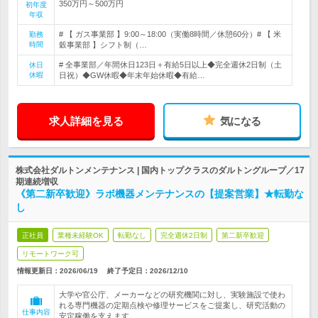
350万円～500万円
初年度
年収
# 【 ガス事業部 】9:00～18:00（実働8時間／休憩60分）# 【 米
勤務
時間
穀事業部 】シフト制（…
# 全事業部／年間休日123日＋有給5日以上◆完全週休2日制（土
休日
休暇
日祝）◆GW休暇◆年末年始休暇◆有給…
求人詳細を見る
気になる
株式会社ダルトンメンテナンス | 国内トップクラスのダルトングループ／17
期連続増収
《第二新卒歓迎》ラボ機器メンテナンスの【提案営業】★転勤な
し
正社員
業種未経験OK
転勤なし
完全週休2日制
第二新卒歓迎
リモートワーク可
情報更新日：2026/06/19
終了予定日：
2026/12/10
大学や官公庁、メーカーなどの研究機関に対し、実験施設で使わ
れる専門機器の定期点検や修理サービスをご提案し、研究活動の
仕事内容
安定稼働を支えます。