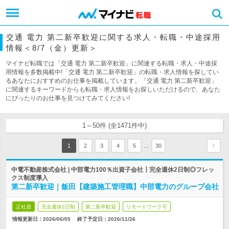
交通 電力 第二新卒歓迎に関する求人・転職・中途採用
情報＜8/7（金）更新＞
マイナビ転職では「交通 電力 第二新卒歓迎」に関連する転職・求人・中途採
用情報を多数掲載中!「交通 電力 第二新卒歓迎」の転職・求人情報を探してい
るあなたにおすすめのお仕事を掲載しています。「交通 電力 第二新卒歓迎」
に関連するキーワードからも転職・求人情報をお探しいただけるので、あなた
にぴったりのお仕事を見つけてみてください!
1～50件 (全1471件中)
…
1
2
3
4
5
30
中電不動産株式会社 | 中部電力100％出資子会社┃完全週休2日制◎フレッ
クス制度導入
第二新卒歓迎｜飯田【建築施工管理職】中部電力のグループ会社
正社員
完全週休2日制
第二新卒歓迎
リモートワーク可
情報更新日：2026/06/05
終了予定日：
2026/11/26