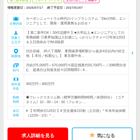
第二新卒歓迎
リモートワーク可
女性のおしごと掲載中
情報更新日：2026/07/17
終了予定日：
2027/01/07
カーボンニュートラル時代のインフラシステム「ElecONE」エン
ジニアとして、開発・運用業務をお任せ！
仕事内容
【 第二新卒OK！30代活躍中 】■大卒以上 ■エンジニアとしての
実務経験 ◎業界知識は入社後にしっかりレクチャー◎年休125日
対象と
＆土日祝休みでWLB抜群
なる方
日比谷線、JR八丁堀駅、東西線茅場町駅から徒歩4分以内の好立
地 【 本社／転勤なし 】 東京都中央…
勤務地
月給375,000円～670,000円※固定残業代50,700円～／20時間分含
む 超過分は別途支給※試用期間3～6…
給与
450万円～800万円
初年度
年収
◆フレックスタイム制（標準労働時間8時間／休憩60分）《コア
勤務
時間
タイム》10：00～14：00《フレキシ…
# 【 年間休日125日 】# 完全週休2日制（土日祝）* 年末年始休暇
休日
休暇
（12/29～1/3）* …
求人詳細を見る
気になる