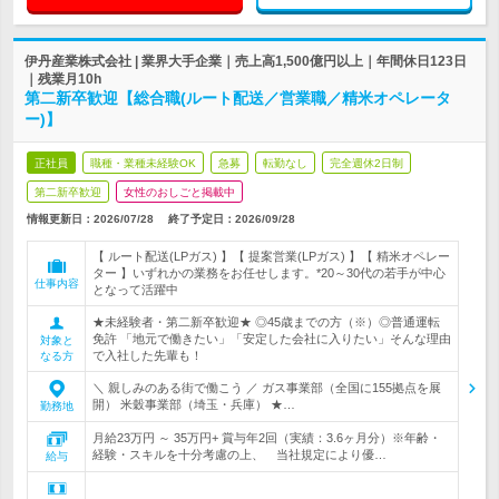
伊丹産業株式会社 | 業界大手企業｜売上高1,500億円以上｜年間休日123日
｜残業月10h
第二新卒歓迎【総合職(ルート配送／営業職／精米オペレータ
ー)】
正社員
職種・業種未経験OK
急募
転勤なし
完全週休2日制
第二新卒歓迎
女性のおしごと掲載中
情報更新日：2026/07/28
終了予定日：
2026/09/28
【 ルート配送(LPガス) 】【 提案営業(LPガス) 】【 精米オペレー
ター 】いずれかの業務をお任せします。*20～30代の若手が中心
仕事内容
となって活躍中
★未経験者・第二新卒歓迎★ ◎45歳までの方（※）◎普通運転
免許 「地元で働きたい」「安定した会社に入りたい」そんな理由
対象と
で入社した先輩も！
なる方
＼ 親しみのある街で働こう ／ ガス事業部（全国に155拠点を展
開） 米穀事業部（埼玉・兵庫） ★…
勤務地
月給23万円 ～ 35万円+ 賞与年2回（実績：3.6ヶ月分）※年齢・
経験・スキルを十分考慮の上、 当社規定により優…
給与