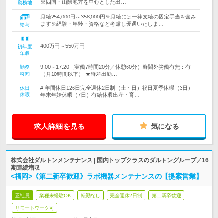
※四国・山陰地方を中心とした出…
勤務地
月給254,000円～358,000円※月給には一律支給の固定手当を含み
ます※経験・年齢・資格など考慮し優遇いたしま…
給与
400万円～550万円
初年度
年収
9:00～17:20（実働7時間20分／休憩60分）時間外労働有無：有
勤務
時間
（月10時間以下） ★時差出勤…
# 年間休日126日完全週休2日制（土・日）祝日夏季休暇（3日）
休日
休暇
年末年始休暇（7日）有給休暇出産・育…
求人詳細を見る
気になる
株式会社ダルトンメンテナンス | 国内トップクラスのダルトングループ／16
期連続増収
<福岡>《第二新卒歓迎》ラボ機器メンテナンスの【提案営業】
正社員
業種未経験OK
転勤なし
完全週休2日制
第二新卒歓迎
リモートワーク可