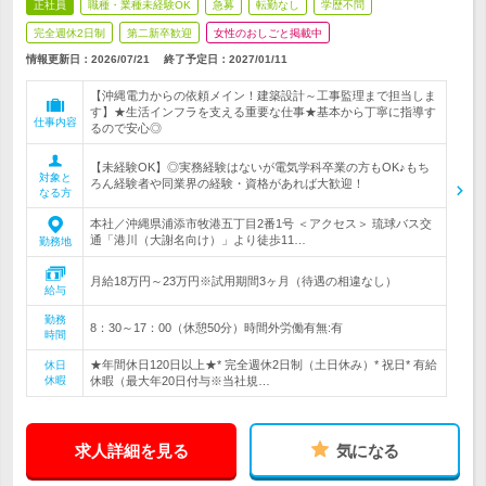
正社員
職種・業種未経験OK
急募
転勤なし
学歴不問
完全週休2日制
第二新卒歓迎
女性のおしごと掲載中
情報更新日：2026/07/21
終了予定日：
2027/01/11
【沖縄電力からの依頼メイン！建築設計～工事監理まで担当しま
す】★生活インフラを支える重要な仕事★基本から丁寧に指導す
仕事内容
るので安心◎
【未経験OK】◎実務経験はないが電気学科卒業の方もOK♪もち
対象と
ろん経験者や同業界の経験・資格があれば大歓迎！
なる方
本社／沖縄県浦添市牧港五丁目2番1号 ＜アクセス＞ 琉球バス交
通「港川（大謝名向け）」より徒歩11…
勤務地
月給18万円～23万円※試用期間3ヶ月（待遇の相違なし）
給与
勤務
8：30～17：00（休憩50分）時間外労働有無:有
時間
★年間休日120日以上★* 完全週休2日制（土日休み）* 祝日* 有給
休日
休暇
休暇（最大年20日付与※当社規…
求人詳細を見る
気になる