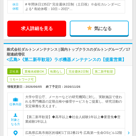
# 年間休日135日* 完全週休2日制（土日祝）※会社カレンダーに
休日
休暇
よる* 有給休暇：10日～20日*…
求人詳細を見る
気になる
株式会社ダルトンメンテナンス | 国内トップクラスのダルトングループ／17
期連続増収
<広島>《第二新卒歓迎》ラボ機器メンテナンスの【提案営業】
正社員
業種未経験OK
転勤なし
完全週休2日制
第二新卒歓迎
リモートワーク可
情報更新日：2026/06/05
終了予定日：
2026/11/26
大学や官公庁、メーカーなどの研究機関に対し、実験施設で使わ
れる専門機器の定期点検や修理サービスをご提案し、研究活動の
仕事内容
安定稼働を支えます。
【第二新卒歓迎】◆高卒以上◆社会人経験1年以上◆要普免◆営
対象と
業経験1年以上
なる方
広島県広島市南区的場町1丁目2番21号 広島第一生命OSビル12階