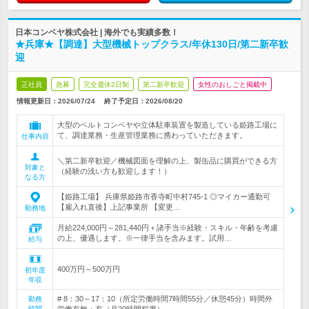
日本コンベヤ株式会社 | 海外でも実績多数！
★兵庫★【調達】大型機械トップクラス/年休130日/第二新卒歓
迎
正社員
急募
完全週休2日制
第二新卒歓迎
女性のおしごと掲載中
情報更新日：2026/07/24
終了予定日：
2026/08/20
大型のベルトコンベヤや立体駐車装置を製造している姫路工場に
て、調達業務・生産管理業務に携わっていただきます。
仕事内容
＼第二新卒歓迎／機械図面を理解の上、製缶品に購買ができる方
対象と
（経験の浅い方も歓迎します！）
なる方
【姫路工場】 兵庫県姫路市香寺町中村745-1 ◎マイカー通勤可
【雇入れ直後】上記事業所 【変更…
勤務地
月給224,000円～281,440円＋諸手当※経験・スキル・年齢を考慮
の上、優遇します。※一律手当を含みます。試用…
給与
400万円～500万円
初年度
年収
# 8：30～17：10（所定労働時間7時間55分／休憩45分）時間外
勤務
時間