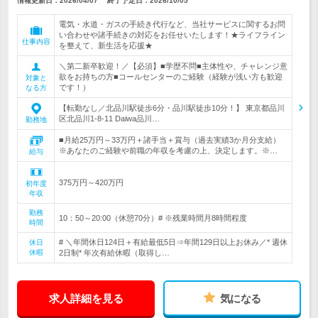
情報更新日：2026/04/07
終了予定日：
2026/10/05
電気・水道・ガスの手続き代行など、当社サービスに関するお問
い合わせや諸手続きの対応をお任せいたします！★ライフライン
仕事内容
を整えて、新生活を応援★
＼第二新卒歓迎！／【必須】■学歴不問■主体性や、チャレンジ意
欲をお持ちの方■コールセンターのご経験（経験が浅い方も歓迎
対象と
です！）
なる方
【転勤なし／北品川駅徒歩6分・品川駅徒歩10分！】 東京都品川
区北品川1-8-11 Daiwa品川…
勤務地
■月給25万円～33万円＋諸手当＋賞与（過去実績3か月分支給）
※あなたのご経験や前職の年収を考慮の上、決定します。※…
給与
375万円～420万円
初年度
年収
勤務
10：50～20:00（休憩70分）# ※残業時間月8時間程度
時間
# ＼年間休日124日＋有給最低5日⇒年間129日以上お休み／* 週休
休日
休暇
2日制* 年次有給休暇（取得し…
求人詳細を見る
気になる