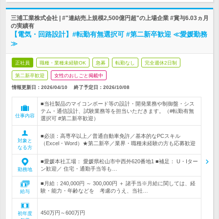
三浦工業株式会社 | #"連結売上規模2,500億円超"の上場企業 #賞与6.03ヵ月
の実績有
【電気・回路設計】#転勤有無選択可 #第二新卒歓迎 ≪愛媛勤務
≫
正社員
職種・業種未経験OK
急募
転勤なし
完全週休2日制
第二新卒歓迎
女性のおしごと掲載中
情報更新日：2026/04/10
終了予定日：
2026/10/08
■当社製品のマイコンボード等の設計・開発業務や制御盤・シス
テム・通信設計、試験業務等を担当いただきます。（#転勤有無
仕事内容
選択可 #第二新卒歓迎）
■必須：高専卒以上／普通自動車免許／基本的なPCスキル
対象と
（Excel・Word）★第二新卒／業界・職種未経験の方も応募歓迎
なる方
■愛媛本社工場： 愛媛県松山市中西外620番地1 ■補足： U・Iター
ン歓迎／ 住宅・通勤手当等も…
勤務地
■月給：240,000円 ～ 300,000円 ＋ 諸手当※月給に関しては、経
験・能力・年齢などを 考慮のうえ、当社…
給与
450万円～600万円
初年度