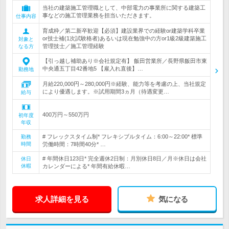
当社の建築施工管理職として、中部電力の事業所に関する建築工
事などの施工管理業務を担当いただきます。
仕事内容
育成枠／第二新卒歓迎【必須】建設業界での経験or建築学科卒業
or技士補(1次試験格者)あるいは現在勉強中の方or1級2級建築施工
対象と
管理技士／施工管理経験
なる方
【引っ越し補助あり※会社規定有】 飯田営業所／長野県飯田市東
中央通五丁目42番地5 【雇入れ直後】…
勤務地
月給220,000円～280,000円※経験、能力等を考慮の上、当社規定
により優遇します。※試用期間3ヵ月（待遇変更…
給与
400万円～550万円
初年度
年収
# フレックスタイム制* フレキシブルタイム：6:00～22:00* 標準
勤務
時間
労働時間：7時間40分* …
# 年間休日123日* 完全週休2日制：月別休日8日／月※休日は会社
休日
休暇
カレンダーによる* 年間有給休暇…
求人詳細を見る
気になる