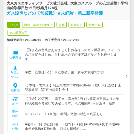
大東ガスエネライフサービス株式会社 | 大東ガスグループの安定基盤！平均
有給取得日数15日/残業月17h程
ガス設備などの【営業職】★未経験・第二新卒歓迎！
正社員
職種・業種未経験OK
急募
転勤なし
学歴不問
第二新卒歓迎
情報更新日：2026/06/19
終了予定日：
2026/12/10
【飛び込み営業はありません】お客様へのガス機器やリフォーム
のご提案をはじめ、自社展示会での接客対応などをお任せしま
仕事内容
す。
学歴・経験は不問！未経験者、第二新卒大歓迎です◎
対象と
なる方
【 本社・志木店 】埼玉県志木市本町6-16-49 【雇い入れ直後】上
記事業所 【変更の範囲】会社…
勤務地
【月給】20万円～＋諸手当＋賞与年2回＋決算賞与実績あり※年
齢や経験を考慮して決定します。※試用期間3ヶ月あり（期間…
給与
勤務
8：30～17：00 (実働7.5時間／休憩1時間)※残業あり
時間
■週休2日制（毎週日曜日・他2日）■祝日■GW休暇■夏季休暇■年
休日
休暇
末年始休暇■有給休暇（取得を積極的に…