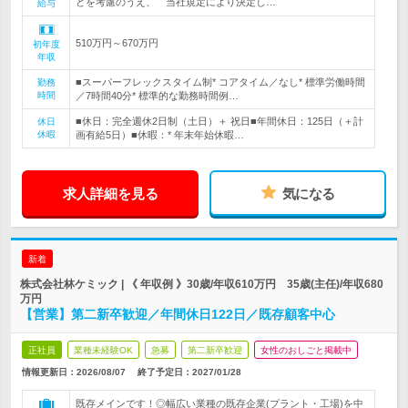
どを考慮のうえ、 当社規定により決定し…
給与
510万円～670万円
初年度
年収
■スーパーフレックスタイム制* コアタイム／なし* 標準労働時間
勤務
時間
／7時間40分* 標準的な勤務時間例…
■休日：完全週休2日制（土日）＋ 祝日■年間休日：125日（＋計
休日
休暇
画有給5日）■休暇：* 年末年始休暇…
求人詳細を見る
気になる
新着
株式会社林ケミック | 《 年収例 》30歳/年収610万円 35歳(主任)/年収680
万円
【営業】第二新卒歓迎／年間休日122日／既存顧客中心
正社員
業種未経験OK
急募
第二新卒歓迎
女性のおしごと掲載中
情報更新日：2026/08/07
終了予定日：
2027/01/28
既存メインです！◎幅広い業種の既存企業(プラント・工場)を中