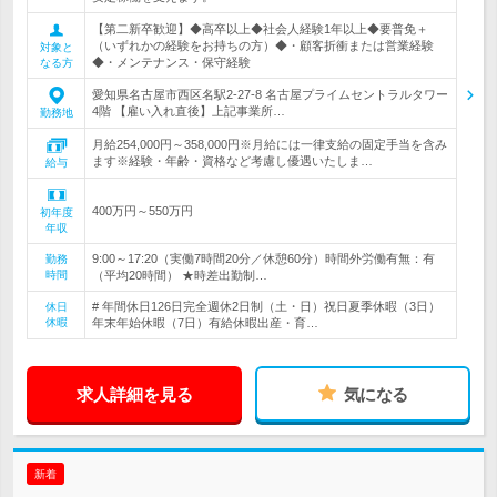
【第二新卒歓迎】◆高卒以上◆社会人経験1年以上◆要普免＋
（いずれかの経験をお持ちの方）◆・顧客折衝または営業経験
対象と
◆・メンテナンス・保守経験
なる方
愛知県名古屋市西区名駅2-27-8 名古屋プライムセントラルタワー
4階 【雇い入れ直後】上記事業所…
勤務地
月給254,000円～358,000円※月給には一律支給の固定手当を含み
ます※経験・年齢・資格など考慮し優遇いたしま…
給与
400万円～550万円
初年度
年収
9:00～17:20（実働7時間20分／休憩60分）時間外労働有無：有
勤務
時間
（平均20時間） ★時差出勤制…
# 年間休日126日完全週休2日制（土・日）祝日夏季休暇（3日）
休日
休暇
年末年始休暇（7日）有給休暇出産・育…
求人詳細を見る
気になる
新着