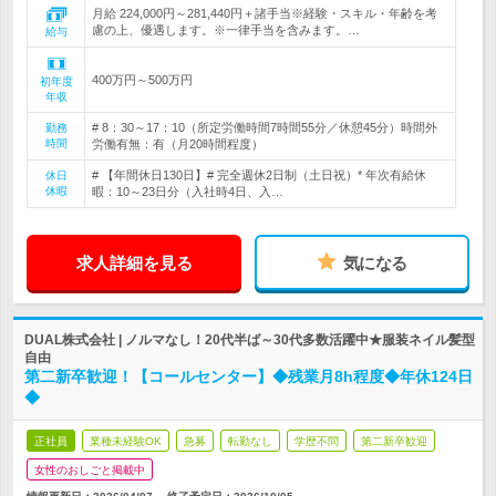
月給 224,000円～281,440円＋諸手当※経験・スキル・年齢を考
慮の上、優遇します。※一律手当を含みます。…
給与
400万円～500万円
初年度
年収
# 8：30～17：10（所定労働時間7時間55分／休憩45分）時間外
勤務
時間
労働有無：有（月20時間程度）
# 【年間休日130日】# 完全週休2日制（土日祝）* 年次有給休
休日
休暇
暇：10～23日分（入社時4日、入…
求人詳細を見る
気になる
DUAL株式会社 | ノルマなし！20代半ば～30代多数活躍中★服装ネイル髪型
自由
第二新卒歓迎！【コールセンター】◆残業月8h程度◆年休124日
◆
正社員
業種未経験OK
急募
転勤なし
学歴不問
第二新卒歓迎
女性のおしごと掲載中