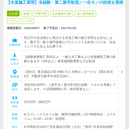
【水道施工管理】未経験・第二新卒歓迎／一生モノの技術を習得
正社員
急募
学歴不問
完全週休2日制
第二新卒歓迎
リモートワーク可
情報更新日：2026/08/07
終了予定日：
2027/01/28
官公庁や自治体から受注する水道工事の施工管理をお任せしま
す。数千万～数十億円規模のプロジェクトを担当いただき、社会
仕事内容
インフラを支える仕事です。
【経験者募集】高卒以上、一般土木工事および水道鋼管工事の経
対象と
験がある方（5年以上）★現場経験豊富な方は歓迎
なる方
【本社】 東京都品川区大崎1-5-1 大崎センタービル 【西日本支
社】 大阪府大阪市中央区北浜4-…
勤務地
月給300,000円～＋諸手当＋賞与年2回※経験・スキルを考慮して
決定します。※試用期間6か月（条件変更なし）
給与
570万円～680万円
初年度
年収
# ◎フレックスタイム制・標準労働時間／1日7時間30分・コアタ
勤務
時間
イム／11:00～14:00・休憩時…
# 年間休日126日* 完全週休2日制（土日）* 祝日* 年末年始休暇*
休日