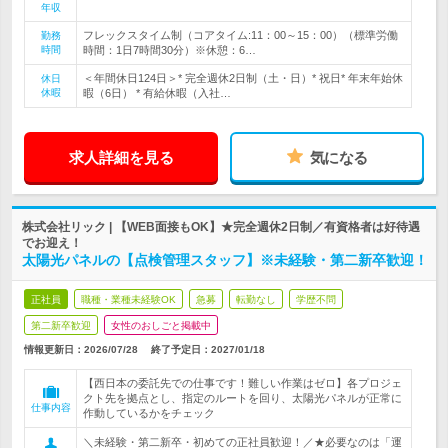
年収
フレックスタイム制（コアタイム:11：00～15：00）（標準労働
勤務
時間
時間：1日7時間30分）※休憩：6…
＜年間休日124日＞* 完全週休2日制（土・日）* 祝日* 年末年始休
休日
休暇
暇（6日） * 有給休暇（入社…
求人詳細を見る
気になる
株式会社リック | 【WEB面接もOK】★完全週休2日制／有資格者は好待遇
でお迎え！
太陽光パネルの【点検管理スタッフ】※未経験・第二新卒歓迎！
正社員
職種・業種未経験OK
急募
転勤なし
学歴不問
第二新卒歓迎
女性のおしごと掲載中
情報更新日：2026/07/28
終了予定日：
2027/01/18
【西日本の委託先での仕事です！難しい作業はゼロ】各プロジェ
クト先を拠点とし、指定のルートを回り、太陽光パネルが正常に
仕事内容
作動しているかをチェック
＼未経験・第二新卒・初めての正社員歓迎！／★必要なのは「運