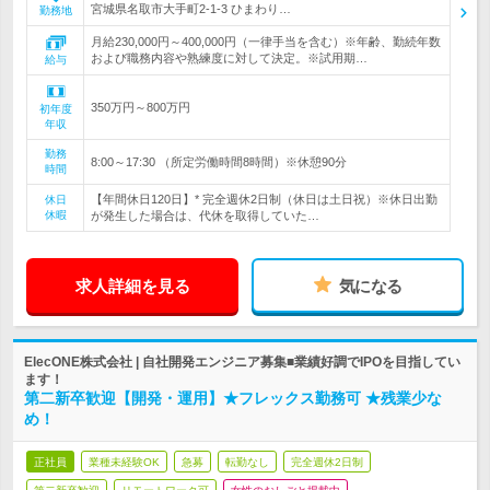
宮城県名取市大手町2-1-3 ひまわり…
勤務地
月給230,000円～400,000円（一律手当を含む）※年齢、勤続年数
および職務内容や熟練度に対して決定。※試用期…
給与
350万円～800万円
初年度
年収
勤務
8:00～17:30 （所定労働時間8時間）※休憩90分
時間
【年間休日120日】* 完全週休2日制（休日は土日祝）※休日出勤
休日
休暇
が発生した場合は、代休を取得していた…
求人詳細を見る
気になる
ElecONE株式会社 | 自社開発エンジニア募集■業績好調でIPOを目指してい
ます！
第二新卒歓迎【開発・運用】★フレックス勤務可 ★残業少な
め！
正社員
業種未経験OK
急募
転勤なし
完全週休2日制