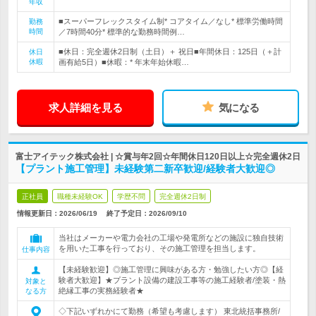
年収
■スーパーフレックスタイム制* コアタイム／なし* 標準労働時間
勤務
時間
／7時間40分* 標準的な勤務時間例…
■休日：完全週休2日制（土日）＋ 祝日■年間休日：125日（＋計
休日
休暇
画有給5日）■休暇：* 年末年始休暇…
求人詳細を見る
気になる
富士アイテック株式会社 | ☆賞与年2回☆年間休日120日以上☆完全週休2日
【プラント施工管理】未経験第二新卒歓迎/経験者大歓迎◎
正社員
職種未経験OK
学歴不問
完全週休2日制
情報更新日：2026/06/19
終了予定日：
2026/09/10
当社はメーカーや電力会社の工場や発電所などの施設に独自技術
を用いた工事を行っており、その施工管理を担当します。
仕事内容
【未経験歓迎】◎施工管理に興味がある方・勉強したい方◎【経
験者大歓迎】★プラント設備の建設工事等の施工経験者/塗装・熱
対象と
絶縁工事の実務経験者★
なる方
◇下記いずれかにて勤務（希望も考慮します） 東北統括事務所/