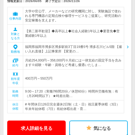
情報更新日：2026/06/05
終了予定日：
2026/11/26
大学や官公庁、メーカーなどの研究機関に対し、実験施設で使わ
れる専門機器の定期点検や修理サービスをご提案し、研究活動の
仕事内容
安定稼働を支えます。
【第二新卒歓迎】◆高卒以上◆社会人経験1年以上◆要普免◆営
対象と
業経験1年以上
なる方
福岡県福岡市博多区博多駅前3丁目19番5号 博多石川ビル5階 【雇
い入れ直後】上記事業所 【変更の…
勤務地
月給254,000円～358,000円※月給には一律支給の固定手当を含み
ます※経験・年齢・資格など考慮し優遇いたしま…
給与
400万円～550万円
初年度
年収
9:00～17:20（実働7時間20分／休憩60分）時間外労働有無：有
勤務
時間
（月20時間以下） ★時差出勤…
# 年間休日126日完全週休2日制（土・日）祝日夏季休暇（3日）
休日
休暇
年末年始休暇（7日）有給休暇出産・育…
求人詳細を見る
気になる