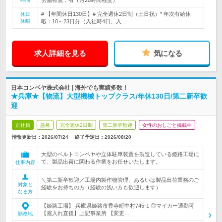
労働有無：有（月20時間程度）
# 【年間休日130日】# 完全週休2日制（土日祝）* 年次有給休
休日
休暇
暇：10～23日分（入社時4日、入…
求人詳細を見る
気になる
日本コンベヤ株式会社 | 海外でも実績多数！
★兵庫★【物流】大型機械トップクラス/年休130日/第二新卒歓
迎
正社員
急募
完全週休2日制
第二新卒歓迎
女性のおしごと掲載中
情報更新日：2026/07/24
終了予定日：
2026/08/20
大型のベルトコンベヤや立体駐車装置を製造している姫路工場に
て、製品出荷に関わる作業をお任せいたします。
仕事内容
＼第二新卒歓迎／工場内製作物管理、あるいは製品出荷業務のご
対象と
経験をお持ちの方（経験の浅い方も歓迎します）
なる方
【姫路工場】 兵庫県姫路市香寺町中村745-1 ◎マイカー通勤可
【雇入れ直後】上記事業所 【変更…
勤務地