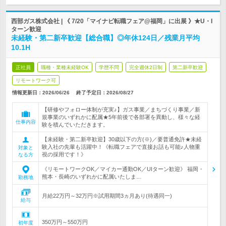
西部ガス株式会社 | 《 7/20「マイナビ転職フェア@福岡」に出展 》★U・I
ターン歓迎
未経験・第二新卒歓迎【総合職】◎年休124日／残業月平均
10.1H
正社員
職種・業種未経験OK
学歴不問
完全週休2日制
第二新卒歓迎
リモートワーク可
情報更新日：2026/06/26
終了予定日：
2026/08/27
【研修やフォロー体制が充実♪】ガス事業／まちづくり事業／新
規事業のいずれかに配属★5年前後で各部署を異動し、様々な経
仕事内容
験を積んでいただきます。
【未経験・第二新卒歓迎】30歳以下の方(※)／要普通免許★未経
験入社の先輩も活躍中！《転職フェアで直接お話も可能♪人物重
対象と
視の採用です！》
なる方
《リモートワークOK／マイカー通勤OK／UIターン歓迎》 福岡・
熊本・長崎のいずれかに配属いたしま…
勤務地
月給22万円～32万円※試用期間3ヵ月あり(待遇同一)
給与
350万円～550万円
初年度