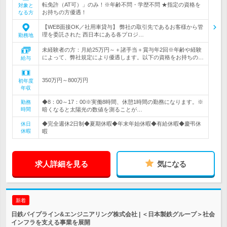
転免許（AT可）」のみ！※年齢不問・学歴不問 ★指定の資格を
対象と
お持ちの方優遇！
なる方
【WEB面接OK／社用車貸与】 弊社の取引先であるお客様から管
理を委託された 西日本にある各プロジ…
勤務地
未経験者の方：月給25万円～＋諸手当＋賞与年2回※年齢や経験
によって、弊社規定により優遇します。以下の資格をお持ちの…
給与
350万円～800万円
初年度
年収
◆8：00～17：00※実働8時間、休憩1時間の勤務になります。※
勤務
時間
暗くなると太陽光の数値を測ることが…
◆完全週休2日制◆夏期休暇◆年末年始休暇◆有給休暇◆慶弔休
休日
休暇
暇
求人詳細を見る
気になる
新着
日鉄パイプライン&エンジニアリング株式会社 | ＜日本製鉄グループ＞社会
インフラを支える事業を展開