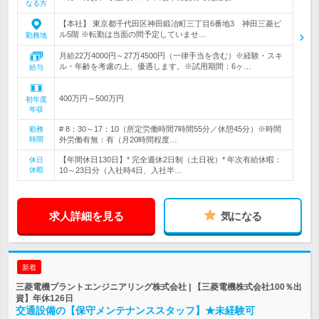
なる方
【本社】 東京都千代田区神田鍛冶町三丁目6番地3 神田三菱ビ
ル5階 ※転勤は当面の間予定していませ…
勤務地
月給22万4000円～27万4500円（一律手当を含む）※経験・スキ
ル・年齢を考慮の上、優遇します。※試用期間：6ヶ…
給与
400万円～500万円
初年度
年収
# 8：30～17：10（所定労働時間7時間55分／休憩45分）※時間
勤務
時間
外労働有無：有（月20時間程度…
【年間休日130日】* 完全週休2日制（土日祝）* 年次有給休暇：
休日
休暇
10～23日分（入社時4日、入社半…
求人詳細を見る
気になる
新着
三菱電機プラントエンジニアリング株式会社 | 【三菱電機株式会社100％出
資】年休126日
交通設備の【保守メンテナンススタッフ】★未経験可