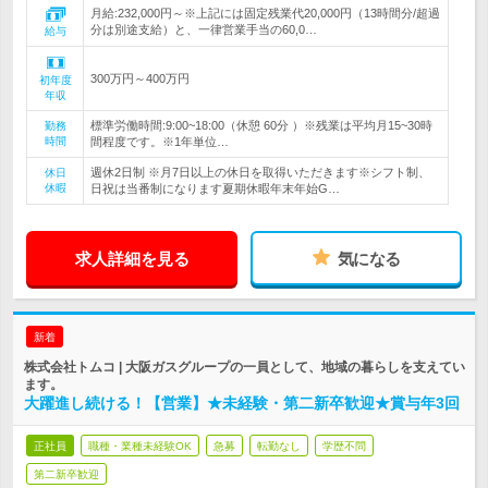
月給:232,000円～※上記には固定残業代20,000円（13時間分/超過
分は別途支給）と、一律営業手当の60,0…
給与
300万円～400万円
初年度
年収
標準労働時間:9:00~18:00（休憩 60分 ）※残業は平均月15~30時
勤務
時間
間程度です。※1年単位…
週休2日制 ※月7日以上の休日を取得いただきます※シフト制、
休日
休暇
日祝は当番制になります夏期休暇年末年始G…
求人詳細を見る
気になる
新着
株式会社トムコ | 大阪ガスグループの一員として、地域の暮らしを支えてい
ます。
大躍進し続ける！【営業】★未経験・第二新卒歓迎★賞与年3回
正社員
職種・業種未経験OK
急募
転勤なし
学歴不問
第二新卒歓迎