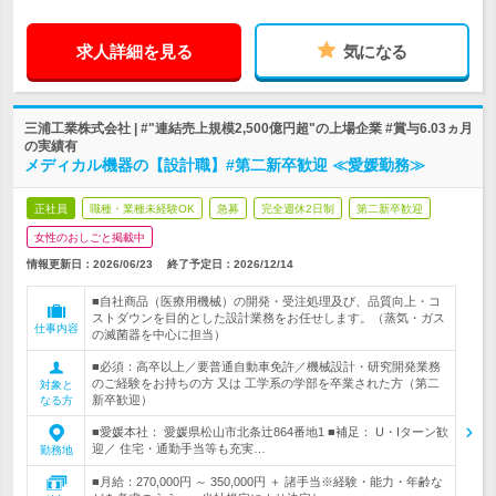
求人詳細を見る
気になる
三浦工業株式会社 | #"連結売上規模2,500億円超"の上場企業 #賞与6.03ヵ月
の実績有
メディカル機器の【設計職】#第二新卒歓迎 ≪愛媛勤務≫
正社員
職種・業種未経験OK
急募
完全週休2日制
第二新卒歓迎
女性のおしごと掲載中
情報更新日：2026/06/23
終了予定日：
2026/12/14
■自社商品（医療用機械）の開発・受注処理及び、品質向上・コ
ストダウンを目的とした設計業務をお任せします。（蒸気・ガス
仕事内容
の滅菌器を中心に担当）
■必須：高卒以上／要普通自動車免許／機械設計・研究開発業務
のご経験をお持ちの方 又は 工学系の学部を卒業された方（第二
対象と
新卒歓迎）
なる方
■愛媛本社： 愛媛県松山市北条辻864番地1 ■補足： U・Iターン歓
迎／ 住宅・通勤手当等も充実…
勤務地
■月給：270,000円 ～ 350,000円 ＋ 諸手当※経験・能力・年齢な