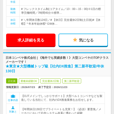
年収
# フレックスタイム制(コアタイム／13：00～15：00)※1日の標
勤務
時間
準労働時間／7時間45分※標準…
# ＼年間休日数124日／# 【休日】完全週休2日制(土日祝)# 【休
休日
休暇
暇】* 年末年始休暇* GW休…
求人詳細を見る
気になる
日本コンベヤ株式会社 | 《海外でも実績多数！》大型コンベヤのTOPクラス
メーカーです！
★東京★大型機械トップ級【社内DX推進】第二新卒歓迎/年休
130日
正社員
業種未経験OK
完全週休2日制
第二新卒歓迎
情報更新日：2026/07/23
終了予定日：
2026/11/23
【OJTメインでしっかりサポート】大型ベルトコンベヤなどを製
造している当社にて、社内のDX推進業務をお任せします。
仕事内容
【年間休日130日でプライベートも充実！】《必須》要普免／メ
対象と
ーカーにおいて社内システム改革に携わった経験