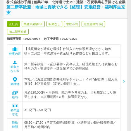
株式会社砂子組 | 創業79年！北海道で土木・建築・石炭事業を手掛ける企業
第二新卒歓迎！地域に貢献できる【経理】安定経営・福利厚生充
実
正社員
業種未経験OK
転勤なし
学歴不問
完全週休2日制
第二新卒歓迎
情報更新日：2026/08/07
終了予定日：
2027/01/28
【成長機会が豊富な環境】仕訳入力や伝票整理などから始め、
徐々に月次・年次決算や資金繰り表作成なども担当します。
仕事内容
第二新卒歓迎！＜必須要件＞高卒以上、経理経験または資格をお
対象と
持ちの方＜歓迎要件＞建設業界での経理経験
なる方
本社／北海道空知郡奈井江町字チャシュナイ987番地10 【雇入れ
直後】上記事業所 【変更の範囲】会…
勤務地
月給220,000円～※経験、能力等を考慮の上、当社規定により優
遇します。※試用期間6ヵ月（待遇変更なし）
給与
310万円～500万円
初年度
年収
08:30～17:30（所定労働時間8時間）休憩時間：60分残業時間／
勤務
時間
月平均20時間以内