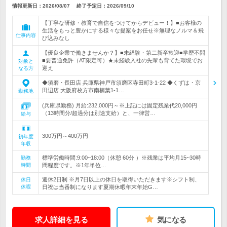
情報更新日：2026/08/07
終了予定日：
2026/09/10
【丁寧な研修・教育で自信をつけてからデビュー！】■お客様の
生活をもっと豊かにする様々な提案をお任せ※無理なノルマ＆飛
仕事内容
び込みなし
【優良企業で働きませんか？】■未経験・第二新卒歓迎■学歴不問
■要普通免許（AT限定可）★未経験入社の先輩も育てた環境でお
対象と
迎え
なる方
◆須磨・長田店 兵庫県神戸市須磨区寺田町3-1-22 ◆くずは・京
田辺店 大阪府枚方市南楠葉1-1…
勤務地
(兵庫県勤務) 月給:232,000円～※上記には固定残業代20,000円
（13時間分/超過分は別途支給）と、一律営…
給与
300万円～400万円
初年度
年収
標準労働時間:9:00~18:00（休憩 60分 ）※残業は平均月15~30時
勤務
時間
間程度です。※1年単位…
週休2日制 ※月7日以上の休日を取得いただきます※シフト制、
休日
休暇
日祝は当番制になります夏期休暇年末年始G…
求人詳細を見る
気になる