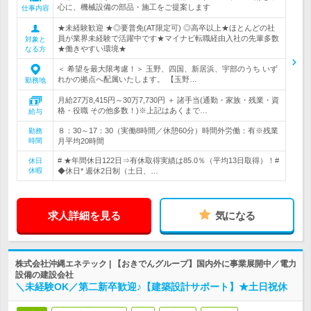
心に、機械設備の部品・施工をご提案します
仕事内容
★未経験歓迎 ★◎要普免(AT限定可) ◎高卒以上★ほとんどの社
員が業界未経験で活躍中です★マイナビ転職経由入社の先輩多数
対象と
★働きやすい環境★
なる方
＜ 希望を最大限考慮！＞ 玉野、四国、新居浜、宇部のうち いず
れかの拠点へ配属いたします。 【玉野…
勤務地
月給27万8,415円～30万7,730円 ＋ 諸手当(通勤・家族・残業・資
格・役職 その他多数！)※上記はあくまで…
給与
８：30～17：30（実働8時間／休憩60分）時間外労働：有※残業
勤務
時間
月平均20時間
# ★年間休日122日⇒有休取得実績は85.0％（平均13日取得）！#
休日
休暇
◆休日* 週休2日制（土日、…
求人詳細を見る
気になる
株式会社沖縄エネテック | 【おきでんグループ】国内外に事業展開中／電力
設備の建設会社
＼未経験OK／第二新卒歓迎♪【建築設計サポート】★土日祝休