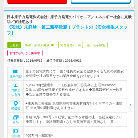
日本原子力発電株式会社 | 原子力発電のパイオニア／エネルギー社会に貢献
◎／寮社宅あり
《茨城》未経験・第二新卒歓迎！プラントの【安全衛生スタッ
フ】
正社員
職種・業種未経験OK
完全週休2日制
第二新卒歓迎
女性のおしごと掲載中
情報更新日：2026/05/15
終了予定日：
2026/09/21
原子力発電所内にて、働く社員の安全と健康を守るための労働安
全管理や社内調整などの業務全般をお任せします。
仕事内容
＼20～30代活躍中！／《必須条件》◎高卒以上 ◎Microsoft
Officeの操作が可能で資料作成ができる方◆事務職デビュー歓迎
対象と
◆安定企業で成長できる環境
なる方
■東海第二発電所 茨城県那珂郡東海村白方1-1-1 ※マイカー通勤
可 ※当面の間転勤はありません。…
勤務地
月給20万8,700円～※経験、能力等を考慮の上、当社規定により
優遇します。※試用期間：なし※賞与実績：賞与なし。賞…
給与
400万円～800万円
初年度