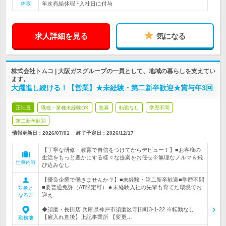
休暇
年次有給休暇└入社日に付与
求人詳細を見る
気になる
株式会社トムコ | 大阪ガスグループの一員として、地域の暮らしを支えてい
ます。
大躍進し続ける！【営業】★未経験・第二新卒歓迎★賞与年3回
正社員
職種・業種未経験OK
急募
転勤なし
学歴不問
第二新卒歓迎
情報更新日：2026/07/01
終了予定日：
2026/12/17
【丁寧な研修・教育で自信をつけてからデビュー！】■お客様の
生活をもっと豊かにする様々な提案をお任せ※無理なノルマ＆飛
仕事内容
び込みなし
【優良企業で働きませんか？】■未経験・第二新卒歓迎■学歴不問
■要普通免許（AT限定可）★未経験入社の先輩も育てた環境でお
対象と
迎え
なる方
◆須磨・長田店 兵庫県神戸市須磨区寺田町3-1-22 ※転勤なし
【雇入れ直後】上記事業所 【変更…
勤務地