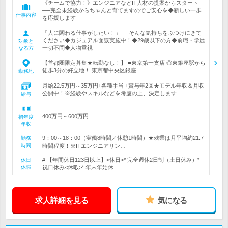
《チームで協力！》エンジニアなどIT人材の提案からスタート
──完全未経験からちゃんと育てますのでご安心を◆新しい一歩
仕事内容
を応援します
「人に関わる仕事がしたい！」──そんな気持ちをぶつけにきて
ください◆カジュアル面談実施中！◆29歳以下の方◆前職・学歴
対象と
一切不問◆人物重視
なる方
【首都圏限定募集★転勤なし！】 ■東京第一支店 ◎東銀座駅から
徒歩3分の好立地！ 東京都中央区銀座…
勤務地
月給22.5万円～35万円+各種手当 +賞与年2回★モデル年収＆月収
公開中！※経験やスキルなどを考慮の上、決定します…
給与
400万円～600万円
初年度
年収
9：00～18：00（実働8時間／休憩1時間）★残業は月平均約21.7
勤務
時間
時間程度！※ITエンジニアリン…
# 【年間休日123日以上】<休日>* 完全週休2日制（土日休み）*
休日
休暇
祝日休み<休暇>* 年末年始休…
求人詳細を見る
気になる