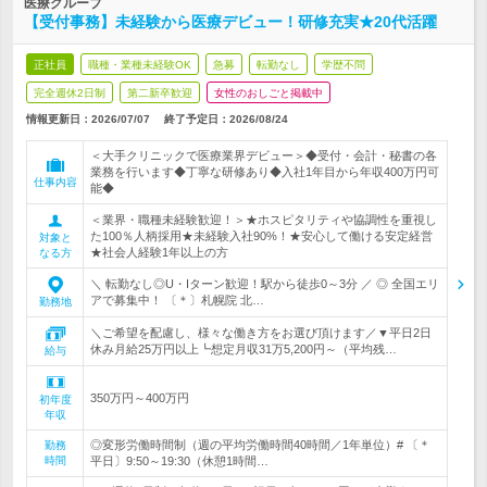
医療グループ
【受付事務】未経験から医療デビュー！研修充実★20代活躍
正社員
職種・業種未経験OK
急募
転勤なし
学歴不問
完全週休2日制
第二新卒歓迎
女性のおしごと掲載中
情報更新日：2026/07/07
終了予定日：
2026/08/24
＜大手クリニックで医療業界デビュー＞◆受付・会計・秘書の各
業務を行います◆丁寧な研修あり◆入社1年目から年収400万円可
仕事内容
能◆
＜業界・職種未経験歓迎！＞★ホスピタリティや協調性を重視し
た100％人柄採用★未経験入社90%！★安心して働ける安定経営
対象と
★社会人経験1年以上の方
なる方
＼ 転勤なし◎U・Iターン歓迎！駅から徒歩0～3分 ／ ◎ 全国エリ
アで募集中！ 〔＊〕札幌院 北…
勤務地
＼ご希望を配慮し、様々な働き方をお選び頂けます／▼平日2日
休み月給25万円以上┗想定月収31万5,200円～（平均残…
給与
350万円～400万円
初年度
年収
◎変形労働時間制（週の平均労働時間40時間／1年単位）# 〔＊
勤務
時間
平日〕9:50～19:30（休憩1時間…