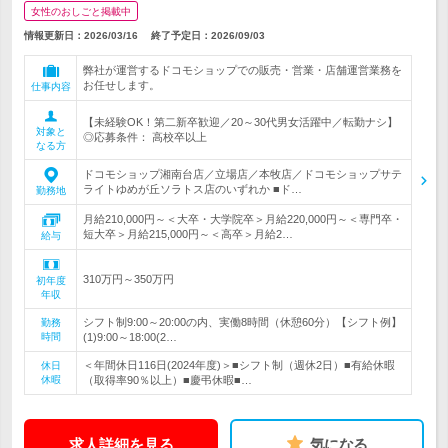
女性のおしごと掲載中
情報更新日：2026/03/16
終了予定日：
2026/09/03
弊社が運営するドコモショップでの販売・営業・店舗運営業務を
お任せします。
仕事内容
【未経験OK！第二新卒歓迎／20～30代男女活躍中／転勤ナシ】
対象と
◎応募条件： 高校卒以上
なる方
ドコモショップ湘南台店／立場店／本牧店／ドコモショップサテ
ライトゆめが丘ソラトス店のいずれか ■ド…
勤務地
月給210,000円～＜大卒・大学院卒＞月給220,000円～＜専門卒・
短大卒＞月給215,000円～＜高卒＞月給2…
給与
310万円～350万円
初年度
年収
シフト制9:00～20:00の内、実働8時間（休憩60分）【シフト例】
勤務
時間
(1)9:00～18:00(2…
＜年間休日116日(2024年度)＞■シフト制（週休2日）■有給休暇
休日
休暇
（取得率90％以上）■慶弔休暇■…
求人詳細を見る
気になる