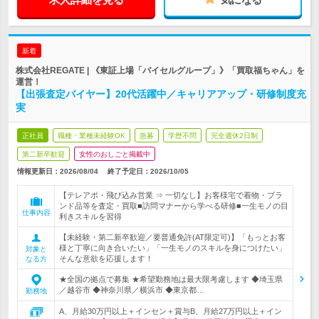
新着
株式会社REGATE | 《東証上場「バイセルグループ」》「買取福ちゃん」を
運営！
【出張査定バイヤー】20代活躍中／キャリアアップ・研修制度充
実
正社員
職種・業種未経験OK
急募
学歴不問
完全週休2日制
第二新卒歓迎
女性のおしごと掲載中
情報更新日：2026/08/04
終了予定日：
2026/10/05
【テレアポ・飛び込み営業 ⇒ 一切なし】お客様宅で着物・ブラ
ンド品等を査定・買取■訪問マナーから学べる研修■一生モノの目
仕事内容
利きスキルを習得
【未経験・第二新卒歓迎／要普通免許(AT限定可)】「もっとお客
様と丁寧に向き合いたい」「一生モノのスキルを身につけたい」
対象と
そんな意欲を応援します！
なる方
★全国の拠点で募集 ★希望勤務地は最大限考慮します ◆埼玉県
／越谷市 ◆神奈川県／横浜市 ◆東京都…
勤務地
A、月給30万円以上＋インセン＋賞与B、月給27万円以上＋イン