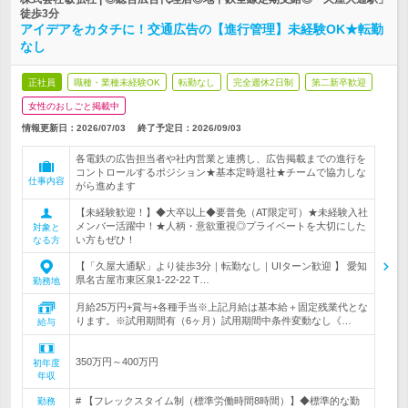
徒歩3分
アイデアをカタチに！交通広告の【進行管理】未経験OK★転勤
なし
正社員
職種・業種未経験OK
転勤なし
完全週休2日制
第二新卒歓迎
女性のおしごと掲載中
情報更新日：2026/07/03
終了予定日：
2026/09/03
各電鉄の広告担当者や社内営業と連携し、広告掲載までの進行を
コントロールするポジション★基本定時退社★チームで協力しな
仕事内容
がら進めます
【未経験歓迎！】◆大卒以上◆要普免（AT限定可）★未経験入社
メンバー活躍中！★人柄・意欲重視◎プライベートを大切にした
対象と
い方もぜひ！
なる方
【「久屋大通駅」より徒歩3分｜転勤なし｜UIターン歓迎 】 愛知
県名古屋市東区泉1-22-22 T…
勤務地
月給25万円+賞与+各種手当※上記月給は基本給＋固定残業代とな
ります。※試用期間有（6ヶ月）試用期間中条件変動なし《…
給与
350万円～400万円
初年度
年収
# 【フレックスタイム制（標準労働時間8時間）】◆標準的な勤
勤務