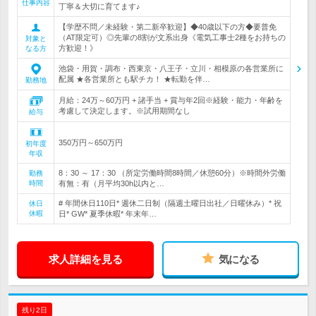
仕事内容
丁寧＆大切に育てます♪
【学歴不問／未経験・第二新卒歓迎】◆40歳以下の方◆要普免
（AT限定可）◎先輩の8割が文系出身《電気工事士2種をお持ちの
対象と
方歓迎！》
なる方
池袋・用賀・調布・西東京・八王子・立川・相模原の各営業所に
配属 ★各営業所とも駅チカ！ ★転勤を伴…
勤務地
月給：24万～60万円 + 諸手当 + 賞与年2回※経験・能力・年齢を
考慮して決定します。※試用期間なし
給与
350万円～650万円
初年度
年収
8：30 ～ 17：30 （所定労働時間8時間／休憩60分）※時間外労働
勤務
時間
有無：有（月平均30h以内と…
# 年間休日110日* 週休二日制（隔週土曜日出社／日曜休み）* 祝
休日
休暇
日* GW* 夏季休暇* 年末年…
求人詳細を見る
気になる
残り2日