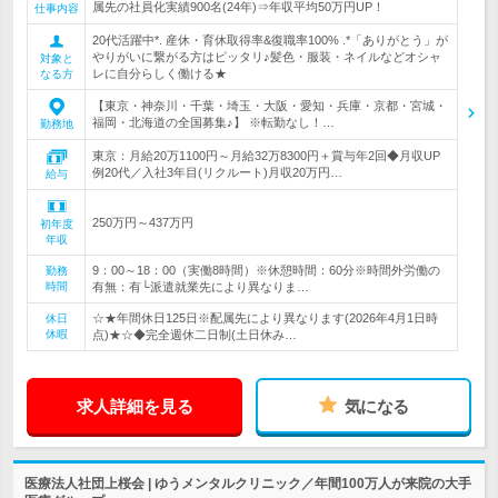
属先の社員化実績900名(24年)⇒年収平均50万円UP！
仕事内容
20代活躍中*. 産休・育休取得率&復職率100% .*「ありがとう」が
やりがいに繋がる方はピッタリ♪髪色・服装・ネイルなどオシャ
対象と
レに自分らしく働ける★
なる方
【東京・神奈川・千葉・埼玉・大阪・愛知・兵庫・京都・宮城・
福岡・北海道の全国募集♪】 ※転勤なし！…
勤務地
東京：月給20万1100円～月給32万8300円＋賞与年2回◆月収UP
例20代／入社3年目(リクルート)月収20万円…
給与
250万円～437万円
初年度
年収
9：00～18：00（実働8時間）※休憩時間：60分※時間外労働の
勤務
時間
有無：有└派遣就業先により異なりま…
☆★年間休日125日※配属先により異なります(2026年4月1日時
休日
休暇
点)★☆◆完全週休二日制(土日休み…
求人詳細を見る
気になる
医療法人社団上桜会 | ゆうメンタルクリニック／年間100万人が来院の大手