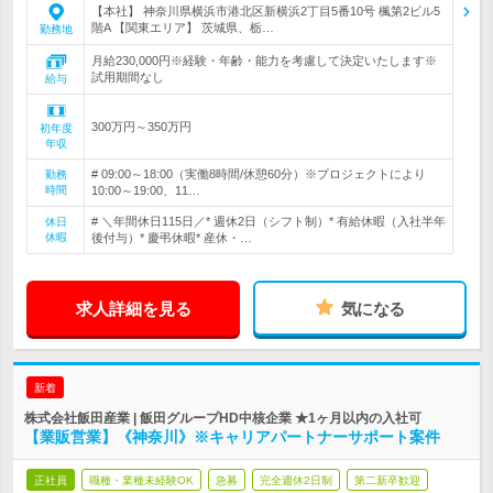
【本社】 神奈川県横浜市港北区新横浜2丁目5番10号 楓第2ビル5
階A 【関東エリア】 茨城県、栃…
勤務地
月給230,000円※経験・年齢・能力を考慮して決定いたします※
試用期間なし
給与
300万円～350万円
初年度
年収
# 09:00～18:00（実働8時間/休憩60分）※プロジェクトにより
勤務
時間
10:00～19:00、11…
# ＼年間休日115日／* 週休2日（シフト制）* 有給休暇（入社半年
休日
休暇
後付与）* 慶弔休暇* 産休・…
求人詳細を見る
気になる
新着
株式会社飯田産業 | 飯田グループHD中核企業 ★1ヶ月以内の入社可
【業販営業】《神奈川》※キャリアパートナーサポート案件
正社員
職種・業種未経験OK
急募
完全週休2日制
第二新卒歓迎