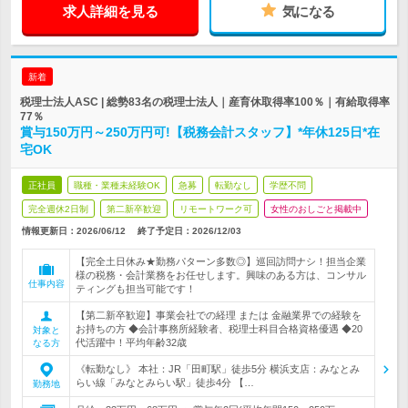
求人詳細を見る
気になる
新着
税理士法人ASC | 総勢83名の税理士法人｜産育休取得率100％｜有給取得率
77％
賞与150万円～250万円可!【税務会計スタッフ】*年休125日*在
宅OK
正社員
職種・業種未経験OK
急募
転勤なし
学歴不問
完全週休2日制
第二新卒歓迎
リモートワーク可
女性のおしごと掲載中
情報更新日：2026/06/12
終了予定日：
2026/12/03
【完全土日休み★勤務パターン多数◎】巡回訪問ナシ！担当企業
様の税務・会計業務をお任せします。興味のある方は、コンサル
仕事内容
ティングも担当可能です！
【第二新卒歓迎】事業会社での経理 または 金融業界での経験を
お持ちの方 ◆会計事務所経験者、税理士科目合格資格優遇 ◆20
対象と
代活躍中！平均年齢32歳
なる方
《転勤なし》 本社：JR「田町駅」徒歩5分 横浜支店：みなとみ
らい線「みなとみらい駅」徒歩4分 【…
勤務地