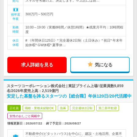
スキルを考慮の上、決定します。※上記には固…
給与
300万円～500万円
初年度
年収
10:00～19:00（実働8時間／休憩1時間）★残業月平均：10時間程
勤務
時間
度
# 《年間休日125日》* 完全週休2日制（土日休み）* 祝日* 年末年
休日
休暇
始休暇* GW休暇* 夏季休…
求人詳細を見る
気になる
スターツコーポレーション株式会社 | 東証プライム上場/ 従業員数9,859
名/2026年度売上高：2,519億円
安定した基盤を誇るスターツの【総合職】年休120日/20代活躍中
正社員
職種・業種未経験OK
急募
完全週休2日制
第二新卒歓迎
女性のおしごと掲載中
情報更新日：2026/07/22
終了予定日：
2026/08/27
不動産仲介(ピタットハウス)を中心に、建設・土地活用、企業不