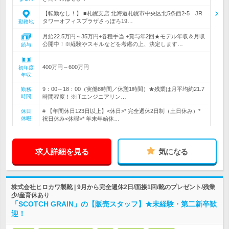
【転勤なし！】 ■札幌支店 北海道札幌市中央区北5条西2-5 JR
タワーオフィスプラザさっぽろ19…
勤務地
月給22.5万円～35万円+各種手当 +賞与年2回★モデル年収＆月収
公開中！※経験やスキルなどを考慮の上、決定します…
給与
400万円～600万円
初年度
年収
9：00～18：00（実働8時間／休憩1時間）★残業は月平均約21.7
勤務
時間
時間程度！※ITエンジニアリン…
# 【年間休日123日以上】<休日>* 完全週休2日制（土日休み）*
休日
休暇
祝日休み<休暇>* 年末年始休…
求人詳細を見る
気になる
株式会社ヒロカワ製靴 | 9月から完全週休2日/面接1回/靴のプレゼント/残業
少/産育休あり
「SCOTCH GRAIN」の【販売スタッフ】★未経験・第二新卒歓
迎！