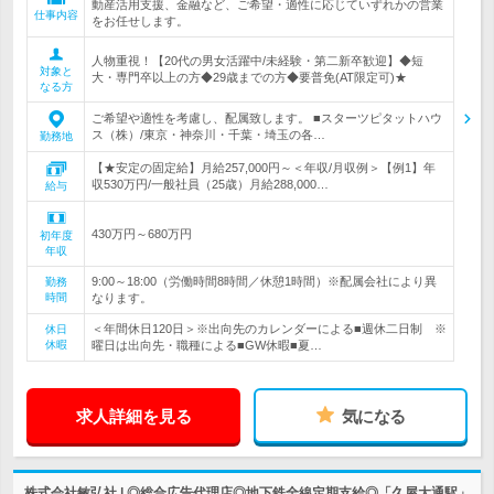
動産活用支援、金融など、ご希望・適性に応じていずれかの営業
仕事内容
をお任せします。
人物重視！【20代の男女活躍中/未経験・第二新卒歓迎】◆短
対象と
大・専門卒以上の方◆29歳までの方◆要普免(AT限定可)★
なる方
ご希望や適性を考慮し、配属致します。 ■スターツピタットハウ
ス（株）/東京・神奈川・千葉・埼玉の各…
勤務地
【★安定の固定給】月給257,000円～＜年収/月収例＞【例1】年
収530万円/一般社員（25歳）月給288,000…
給与
430万円～680万円
初年度
年収
9:00～18:00（労働時間8時間／休憩1時間）※配属会社により異
勤務
時間
なります。
＜年間休日120日＞※出向先のカレンダーによる■週休二日制 ※
休日
休暇
曜日は出向先・職種による■GW休暇■夏…
求人詳細を見る
気になる
株式会社敏弘社 | ◎総合広告代理店◎地下鉄全線定期支給◎「久屋大通駅」