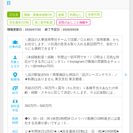
日
正社員
職種・業種未経験OK
急募
転勤なし
学歴不問
完全週休2日制
第二新卒歓迎
女性のおしごと掲載中
情報更新日：2026/07/30
終了予定日：
2026/09/28
＼新設の人事採用専任チームで活躍／◎人材の「採用業務」から
お任せします。☆社員の意見を取り入れる新設部門で、会社づく
仕事内容
りにも挑戦できます！
《未経験歓迎！経験・学歴は一切不問です！》◎明るく元気な対
応ができる方にはピッタリ♪ ☆Instagramで職場の雰囲気をチェッ
対象と
ク♪⇒@meikyo7021
なる方
＼品川駅徒歩5分！商業施設も併設の「品川シーズンテラス」／
★転勤はありません 東京支社 東京都港…
勤務地
月給23万円～30万円＋賞与（3ヵ月分）＋各種手当※あなたの年
齢・経験・スキルに応じて決定いたします。※上記金額には…
給与
350万円～500万円
初年度
年収
◆9：00～18：00 (休憩1時間)# ◎メリハリ勤務◎18時過ぎには退
勤務
時間
社する先輩が多いですよ！2…
☆★年間休日125日!★☆■完全週休2日制(土・日・祝)■GW休暇■
休日