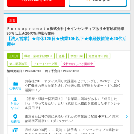
新着
Ｆｏｒｃｅｐｒｏｍｏｔｅ株式会社 | ★インセンティブあり★有給取得率
90％以上★20代管理職も在籍
【法人営業】★年休125日★残業10h以下★未経験歓迎★20代活
躍中
正社員
職種・業種未経験OK
急募
学歴不問
完全週休2日制
第二新卒歓迎
リモートワーク可
女性のおしごと掲載中
情報更新日：2026/07/10
終了予定日：
2026/10/08
お客様のIT・オフィス周りの課題をヒアリングし、Webサービス
やIT機器の導入提案を通して快適な環境実現をサポート！＼20代
仕事内容
活躍中！／
【学歴・経験一切不問！】「営業職に興味がある」「成長した
い」「やってみたい」という意欲と人物面を重視したポテンシャ
対象と
ル採用です
なる方
東京または神奈川にあるいずれかの事業所に配属 ◆本社／ 東京
都新宿区新宿1-9-1 第2タケビル3…
勤務地
月給 230,000円～ ＋ 賞与 ＋ 諸手当 ＋ インセンティブ※経験や