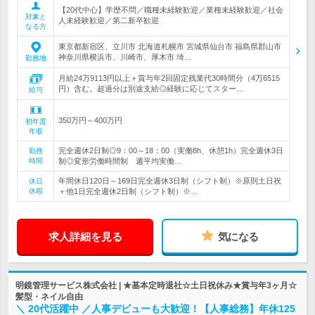
【20代中心】学歴不問／職種未経験歓迎／業種未経験歓迎／社会
対象と
人未経験歓迎／第二新卒歓迎
なる方
東京都新宿区、立川市 北海道札幌市 宮城県仙台市 福島県郡山市
神奈川県横浜市、川崎市、厚木市 埼…
勤務地
月給24万9113円以上＋賞与年2回固定残業代30時間分（4万6515
円）含む。超過分は別途支給◎経験に応じてスター…
給与
350万円～400万円
初年度
年収
完全週休2日制◎9：00～18：00（実働8h、休憩1h）完全週休3日
勤務
時間
制◎変形労働時間制 週平均実働…
年間休日120日～169日完全週休3日制（シフト制）※原則土日祝
休日
休暇
＋他1日完全週休2日制（シフト制）※…
求人詳細を見る
気になる
明鏡管理サービス株式会社 | ★基本定時退社☆土日祝休み★賞与年3ヶ月☆
髪型・ネイル自由
＼ 20代活躍中 ／人事デビューも大歓迎！【人事総務】年休125