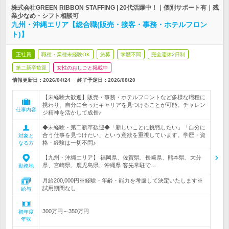
株式会社GREEN RIBBON STAFFING | 20代活躍中！｜個別サポート有｜残
業少なめ・シフト相談可
九州・沖縄エリア【総合職(販売・接客・事務・ホテルフロン
ト)】
正社員
職種・業種未経験OK
急募
学歴不問
完全週休2日制
第二新卒歓迎
女性のおしごと掲載中
情報更新日：2026/04/24
終了予定日：
2026/08/20
【未経験大歓迎】販売・事務・ホテルフロントなど多様な職種に
携わり、自分に合ったキャリアを見つけることが可能。チャレン
仕事内容
ジ精神を活かして成長♪
◆未経験・第二新卒歓迎◆「新しいことに挑戦したい」「自分に
合う仕事を見つけたい」という意欲を重視しています。学歴・資
対象と
格・経験は一切不問♪
なる方
【九州・沖縄エリア】 福岡県、佐賀県、長崎県、熊本県、大分
県、宮崎県、鹿児島県、沖縄県 客先常駐で…
勤務地
月給200,000円※経験・年齢・能力を考慮して決定いたします※
試用期間なし
給与
300万円～350万円
初年度
年収