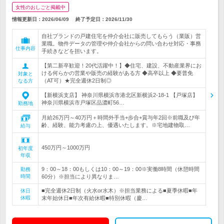
女性のおしごと掲載中
情報更新日：2026/06/09
終了予定日：
2026/11/30
自社ブランドの戸建住宅を仲介会社に販売してもらう（業販）営
業職。物件データの管理や仲介会社からの問い合わせ対応・事務
仕事内容
手続きなどを担います。
【第二新卒歓迎！20代活躍中！】◆住宅、建設、不動産業界にお
ける何らかの営業や販売の経験がある方 ◆高卒以上 ◆要普免
対象と
（AT可）★完全週休2日制◎
なる方
【新横浜支店】 神奈川県横浜市港北区新横浜2-18-1 【戸塚店】
神奈川県横浜市戸塚区品濃町56…
勤務地
月給26万円～40万円＋時間外手当+歩合+賞与年2回※前職及び年
齢、経験、能力考慮の上、優遇いたします。※宅地建物取…
給与
450万円～1000万円
初年度
年収
9：00～18：00もしくは10：00～19：00※実働8時間（休憩時間
勤務
時間
60分）※担当により異なりま…
■完全週休2日制（火水or水木）※担当業務による■夏季休暇■年
休日
休暇
末年始休日■年次有給休暇■特別休暇（慶…