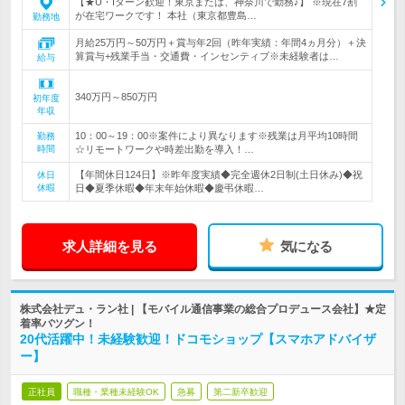
【★U・Iターン歓迎！東京または、神奈川で勤務♪】 ※現在7割
が在宅ワークです！ 本社（東京都豊島…
勤務地
月給25万円～50万円＋賞与年2回（昨年実績：年間4ヵ月分）＋決
算賞与+残業手当・交通費・インセンティブ※未経験者は…
給与
340万円～850万円
初年度
年収
10：00～19：00※案件により異なります※残業は月平均10時間
勤務
時間
☆リモートワークや時差出勤を導入！…
【年間休日124日】※昨年度実績◆完全週休2日制(土日休み)◆祝
休日
休暇
日◆夏季休暇◆年末年始休暇◆慶弔休暇…
求人詳細を見る
気になる
株式会社デュ・ラン社 | 【モバイル通信事業の総合プロデュース会社】★定
着率バツグン！
20代活躍中！未経験歓迎！ドコモショップ【スマホアドバイザ
ー】
正社員
職種・業種未経験OK
急募
第二新卒歓迎