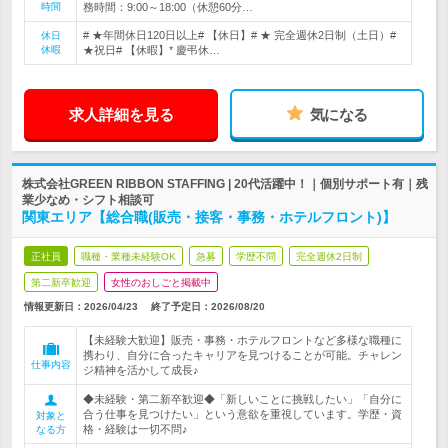
時間
務時間：9:00～18:00（休憩60分…
# ★年間休日120日以上# 【休日】# ★ 完全週休2日制（土日）#
休日
休暇
★祝日# 【休暇】* 慶弔休…
求人詳細を見る
気になる
株式会社GREEN RIBBON STAFFING | 20代活躍中！｜個別サポート有｜残
業少なめ・シフト相談可
関東エリア【総合職(販売・接客・事務・ホテルフロント)】
正社員
職種・業種未経験OK
急募
学歴不問
完全週休2日制
第二新卒歓迎
女性のおしごと掲載中
情報更新日：2026/04/23
終了予定日：
2026/08/20
【未経験大歓迎】販売・事務・ホテルフロントなど多様な職種に
携わり、自分に合ったキャリアを見つけることが可能。チャレン
仕事内容
ジ精神を活かして成長♪
◆未経験・第二新卒歓迎◆「新しいことに挑戦したい」「自分に
合う仕事を見つけたい」という意欲を重視しています。学歴・資
対象と
格・経験は一切不問♪
なる方