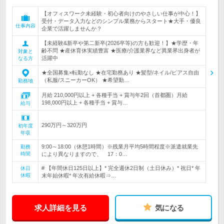
【オフィスワーク未経験・初心者向けのやさしい仕事が中心！】
受付・データ入力などのシンプル業務からスタート★大手・優良
仕事内容
企業で活躍しませんか？
【未経験&新卒や第二新卒(2026卒等)の方も歓迎！】★学歴・年
齢不問 ★産休育休実績豊富 ★医療/介護業界など異業界出身者が
対象と
活躍中
なる方
★全国募集×転勤なし ★在宅勤務あり ★髪型/ネイル/ピアス自由
（私服/スニーカーOK） ★希望勤…
勤務地
月給 210,000円以上 + 各種手当 + 賞与年2回（首都圏）月給
198,000円以上 + 各種手当 + 賞与…
給与
290万円～320万円
初年度
年収
9:00～18:00（休憩1時間）※残業月平均5時間程度※派遣就業先
勤務
時間
により異なりますので、 17：0…
# 【年間休日125日以上】* 完全週休2日制（土日休み）* 祝日* 年
休日
休暇
末年始休暇* 年次有給休暇⇒…
求人詳細を見る
気になる