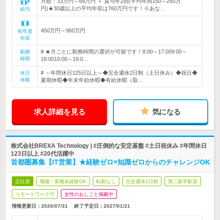
月給：33万円～68万円 ＋ 賞与年2回(平均年間150～250万
円)★30歳以上の平均年収は760万円です！※あな…
給与
450万円～960万円
初年度
年収
# ★月ごとに勤務時間の選択が可能です！8:00～17:009:00～
勤務
時間
18:0010:00～19:0…
# ～年間休日125日以上～◆完全週休2日制（土日休み）◆祝日◆
休日
休暇
夏期休暇◆年末年始休暇◆有給休暇（取…
求人詳細を見る
気になる
株式会社BREXA Technology | #圧倒的な安定基盤 #土日祝休み #年間休日
123日以上 #20代活躍中
首都圏募集【IT営業】★経験ゼロ×知識ゼロからのチャレンジOK
正社員
職種・業種未経験OK
転勤なし
完全週休2日制
第二新卒歓迎
リモートワーク可
女性のおしごと掲載中
情報更新日：2026/07/31
終了予定日：
2027/01/21