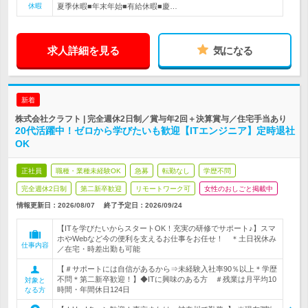
休暇
夏季休暇■年末年始■有給休暇■慶…
求人詳細を見る
気になる
新着
株式会社クラフト | 完全週休2日制／賞与年2回＋決算賞与／住宅手当あり
20代活躍中！ゼロから学びたいも歓迎【ITエンジニア】定時退社
OK
正社員
職種・業種未経験OK
急募
転勤なし
学歴不問
完全週休2日制
第二新卒歓迎
リモートワーク可
女性のおしごと掲載中
情報更新日：2026/08/07
終了予定日：
2026/09/24
【ITを学びたいからスタートOK！充実の研修でサポート♪】スマ
ホやWebなど今の便利を支えるお仕事をお任せ！ ＊土日祝休み
仕事内容
／在宅・時差出勤も可能
【＃サポートには自信があるから⇒未経験入社率90％以上＊学歴
不問＊第二新卒歓迎！】◆ITに興味のある方 ＃残業は月平均10
対象と
時間・年間休日124日
なる方