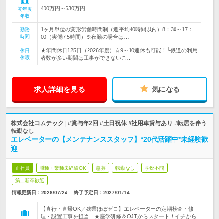
400万円～630万円
初年度
年収
1ヶ月単位の変形労働時間制（週平均40時間以内）8：30～17：
勤務
時間
00（実働7.5時間）※夜勤の場合は…
★年間休日125日（2026年度）☆9～10連休も可能！└鉄道の利用
休日
休暇
者数が多い期間は工事ができないこ…
求人詳細を見る
気になる
株式会社コムテック | #賞与年2回 #土日祝休 #社用車貸与あり #転居を伴う
転勤なし
エレベーターの【メンテナンススタッフ】*20代活躍中*未経験歓
迎
正社員
職種・業種未経験OK
急募
転勤なし
学歴不問
第二新卒歓迎
情報更新日：2026/07/24
終了予定日：
2027/01/14
【直行・直帰OK／残業ほぼゼロ】エレベーターの定期検査・修
理・設置工事を担当 ★座学研修＆OJTからスタート！イチから