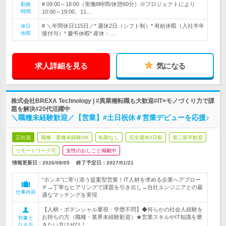
# 09:00～18:00（実働8時間/休憩60分）※プロジェクトにより
勤務
時間
10:00～19:00、11…
# ＼年間休日115日／* 週休2日（シフト制）* 有給休暇（入社半年
休日
休暇
後付与）* 慶弔休暇* 産休・…
求人詳細を見る
気になる
株式会社BREXA Technology | #異業種転職も大歓迎#IT×モノづくり力で課
題を解決#20代活躍中
＼職種未経験歓迎／【営業】#土日祝休＃営業デビューを応援♪
正社員
職種・業種未経験OK
転勤なし
完全週休2日制
第二新卒歓迎
リモートワーク可
女性のおしごと掲載中
情報更新日：2026/08/05
終了予定日：
2027/01/21
“ホンネ”に寄り添う提案型営業！IT人材を求める企業へアプロー
チ→丁寧なヒアリングで課題を引き出し→自社エンジニアとの最
仕事内容
適なマッチングを実現
【人柄・ポテンシャル重視・学歴不問】◆何らかの社会人経験を
お持ちの方（職種・業界未経験歓迎）★営業スキルやIT知識を磨
対象と
きたい方はぜひ！
なる方