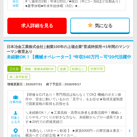
# ＼週休2日制：年休120日／■祝日（年に1～3回ほど出勤あり）
休日
休暇
■夏季休暇■年末年始休暇（5日）■…
求人詳細を見る
気になる
日本冶金工業株式会社 | 創業100年の上場企業*育成枠採用⇒1年間のマンツ
ーマン教育あり
未経験OK！【機械オペレーター】*年収540万円～可*20代活躍中
正社員
職種・業種未経験OK
急募
転勤なし
学歴不問
第二新卒歓迎
情報更新日：2026/07/31
終了予定日：
2026/09/17
【研修＆OJTあり！専門用語は知らなくてOK】機械のボタン操
作や、安全に動いているかの「見守り」をお任せ★取得支援制度
仕事内容
で国家資格の取得も目指せる
＼未経験OK！／★工業高校・高専出身者も多数活躍中！機械い
じりやモノづくりが好きな方なら、未経験からプロへ成長できま
対象と
す★20代での昇格実績◎
なる方
【 転勤なし｜UIターン歓迎 】 ★家賃6000円～の寮完備＆東京・
横浜へすぐの好立地 ★マイカー…
勤務地