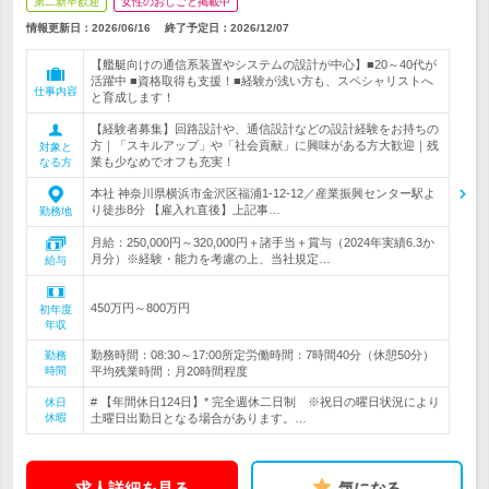
第二新卒歓迎
女性のおしごと掲載中
情報更新日：2026/06/16
終了予定日：
2026/12/07
【艦艇向けの通信系装置やシステムの設計が中心】■20～40代が
活躍中 ■資格取得も支援！■経験が浅い方も、スペシャリストへ
仕事内容
と育成します！
【経験者募集】回路設計や、通信設計などの設計経験をお持ちの
方｜「スキルアップ」や「社会貢献」に興味がある方大歓迎｜残
対象と
業も少なめでオフも充実！
なる方
本社 神奈川県横浜市金沢区福浦1-12-12／産業振興センター駅よ
り徒歩8分 【雇入れ直後】上記事…
勤務地
月給：250,000円～320,000円＋諸手当＋賞与（2024年実績6.3か
月分）※経験・能力を考慮の上、当社規定…
給与
450万円～800万円
初年度
年収
勤務時間：08:30～17:00所定労働時間：7時間40分（休憩50分）
勤務
時間
平均残業時間：月20時間程度
# 【年間休日124日】* 完全週休二日制 ※祝日の曜日状況により
休日
休暇
土曜日出勤日となる場合があります。…
求人詳細を見る
気になる