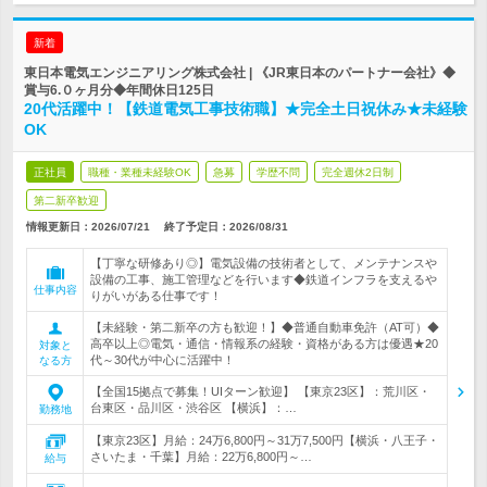
新着
東日本電気エンジニアリング株式会社 | 《JR東日本のパートナー会社》◆
賞与6.０ヶ月分◆年間休日125日
20代活躍中！【鉄道電気工事技術職】★完全土日祝休み★未経験
OK
正社員
職種・業種未経験OK
急募
学歴不問
完全週休2日制
第二新卒歓迎
情報更新日：2026/07/21
終了予定日：
2026/08/31
【丁寧な研修あり◎】電気設備の技術者として、メンテナンスや
設備の工事、施工管理などを行います◆鉄道インフラを支えるや
仕事内容
りがいがある仕事です！
【未経験・第二新卒の方も歓迎！】◆普通自動車免許（AT可）◆
高卒以上◎電気・通信・情報系の経験・資格がある方は優遇★20
対象と
代～30代が中心に活躍中！
なる方
【全国15拠点で募集！UIターン歓迎】 【東京23区】：荒川区・
台東区・品川区・渋谷区 【横浜】：…
勤務地
【東京23区】月給：24万6,800円～31万7,500円【横浜・八王子・
さいたま・千葉】月給：22万6,800円～…
給与