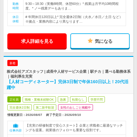
9:30～18:30（実働8時間、休憩60分）* 残業は月平均10時間程
勤務
時間
度。* ノー残業デーもありま…
# 年間休日120日以上* 完全週休2日制（火水／水日／土日 など）
休日
休暇
※拠点・業務内容により異なります…
求人詳細を見る
気になる
新着
株式会社アズスタッフ | 成長中人材サービス企業｜駅チカ｜選べる勤務体系
｜福利厚生充実
【人材コーディネーター】完休3日制で年休160日以上！20代活
躍中
正社員
職種・業種未経験OK
急募
転勤なし
学歴不問
完全週休2日制
第二新卒歓迎
女性のおしごと掲載中
情報更新日：2026/08/07
終了予定日：
2026/09/10
【充実の研修制度で安心スタート】企業と求職者に最適なマッチ
ングを提案。就業後のフォローも重要な役割です。
仕事内容