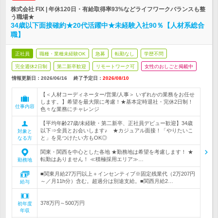
株式会社 FIX | 年休120日・有給取得率93%などライフワークバランスも整
う職場★
34歳以下面接確約★20代活躍中★未経験入社90％【人材系総合
職】
正社員
職種・業種未経験OK
急募
転勤なし
学歴不問
完全週休2日制
第二新卒歓迎
リモートワーク可
女性のおしごと掲載中
情報更新日：2026/06/16
終了予定日：
2026/08/10
【＜人材コーディネーター/営業/人事＞ いずれかの業務をお任せ
します。】希望を最大限に考慮！★基本定時退社・完休2日制！
仕事内容
色々な業務にチャレンジ
【平均年齢27歳/未経験・第二新卒、正社員デビュー歓迎】34歳
以下⇒全員とお会いします♪ ★カジュアル面接！「やりたいこ
対象と
と」を見つけたい方もOK◎
なる方
関東・関西を中心とした各地 ★勤務地は希望を考慮します！ ★
転勤はありません！ ≪積極採用エリア≫…
勤務地
■関東月給27万円以上＋インセンティブ※固定残業代（2万207円
～／月11h分）含む。超過分は別途支給。■関西月給2…
給与
378万円～500万円
初年度
年収