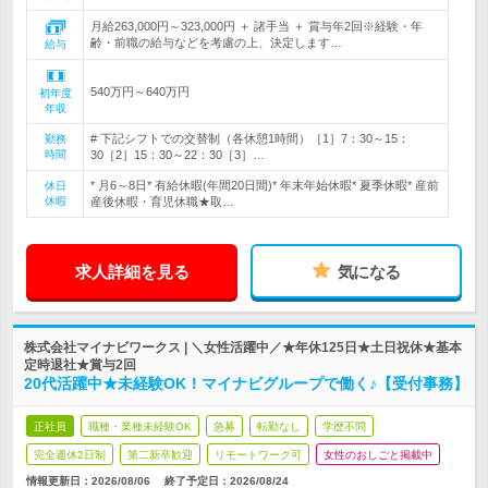
月給263,000円～323,000円 ＋ 諸手当 ＋ 賞与年2回※経験・年
齢・前職の給与などを考慮の上、決定します…
給与
540万円～640万円
初年度
年収
# 下記シフトでの交替制（各休憩1時間）［1］7：30～15：
勤務
時間
30［2］15：30～22：30［3］…
* 月6～8日* 有給休暇(年間20日間)* 年末年始休暇* 夏季休暇* 産前
休日
休暇
産後休暇・育児休職★取…
求人詳細を見る
気になる
株式会社マイナビワークス | ＼女性活躍中／★年休125日★土日祝休★基本
定時退社★賞与2回
20代活躍中★未経験OK！マイナビグループで働く♪【受付事務】
正社員
職種・業種未経験OK
急募
転勤なし
学歴不問
完全週休2日制
第二新卒歓迎
リモートワーク可
女性のおしごと掲載中
情報更新日：2026/08/06
終了予定日：
2026/08/24