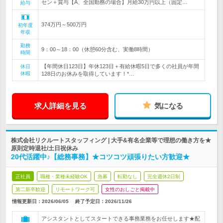
セン＋賞与【A、全国勤務の場合】月給30万円以上（固定…
給与
374万円～500万円
初年度
年収
勤務
9：00～18：00（休憩60分含む、実働8時間）
時間
【年間休日123日】年休123日＋有給休暇5日で多くの社員が年間
休日
休暇
128日のお休みを取得しています！*…
求人詳細を見る
気になる
株式会社リクルートスタッフィング | 大手&有名企業等で理想の働き方を★
原則定時退社/土日祝休み
20代活躍中♪【総務事務】★コツコツ頑張りたい方歓迎★
正社員
職種・業種未経験OK
急募
転勤なし
完全週休2日制
第二新卒歓迎
リモートワーク可
女性のおしごと掲載中
情報更新日：2026/06/05
終了予定日：
2026/11/26
アシスタントとしてスタートできる事務業務をお任せします★配