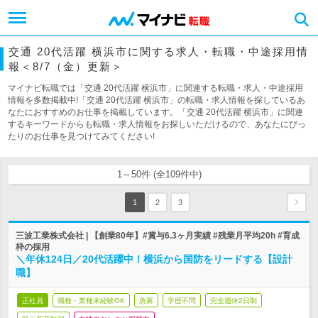
交通 20代活躍 横浜市に関する求人・転職・中途採用情
報＜8/7（金）更新＞
マイナビ転職では「交通 20代活躍 横浜市」に関連する転職・求人・中途採用
情報を多数掲載中!「交通 20代活躍 横浜市」の転職・求人情報を探しているあ
なたにおすすめのお仕事を掲載しています。「交通 20代活躍 横浜市」に関連
するキーワードからも転職・求人情報をお探しいただけるので、あなたにぴっ
たりのお仕事を見つけてみてください!
1～50件 (全109件中)
1
2
3
三波工業株式会社 | 【創業80年】#賞与6.3ヶ月実績 #残業月平均20h #育成
枠の採用
＼年休124日／20代活躍中！横浜から国防をリードする【設計
職】
正社員
職種・業種未経験OK
急募
学歴不問
完全週休2日制