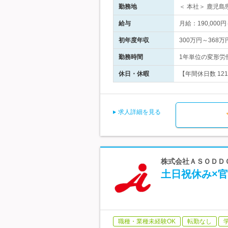
勤務地
＜ 本社＞ 鹿児島
給与
月給：190,00
初年度年収
300万円～368万
勤務時間
1年単位の変形労働
休日・休暇
【年間休日数 12
求人詳細を見る
株式会社ＡＳＯＤＤＯ 
土日祝休み×
職種・業種未経験OK
転勤なし