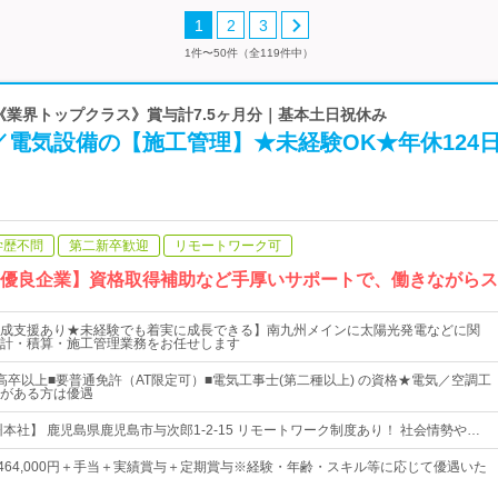
1
2
3
1件〜50件（全119件中）
 《業界トップクラス》賞与計7.5ヶ月分｜基本土日祝休み
電気設備の【施工管理】★未経験OK★年休124
学歴不問
第二新卒歓迎
リモートワーク可
の優良企業】資格取得補助など手厚いサポートで、働きながらス
成支援あり★未経験でも着実に成長できる】南九州メインに太陽光発電などに関
計・積算・施工管理業務をお任せします
高卒以上■要普通免許（AT限定可）■電気工事士(第二種以上) の資格★電気／空調工
がある方は優遇
本社】 鹿児島県鹿児島市与次郎1-2-15 リモートワーク制度あり！ 社会情勢や…
円～464,000円＋手当＋実績賞与＋定期賞与※経験・年齢・スキル等に応じて優遇いた