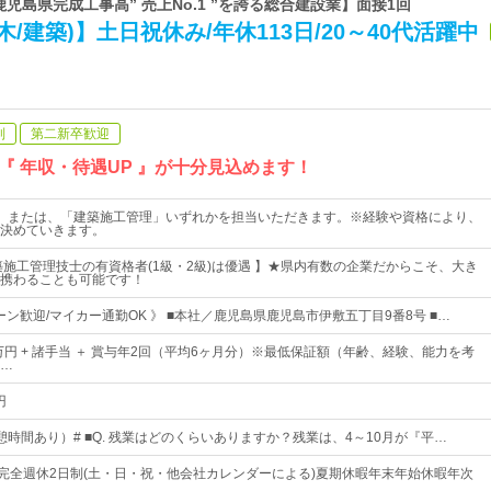
鹿児島県完成工事高” 売上No.1 ”を誇る総合建設業】面接1回
/建築)】土日祝休み/年休113日/20～40代活躍中
制
第二新卒歓迎
 年収・待遇UP 』が十分見込めます！
」または、「建築施工管理」いずれかを担当いただきます。※経験や資格により、
決めていきます。
築施工管理技士の有資格者(1級・2級)は優遇 】★県内有数の企業だからこそ、大き
携わることも可能です！
ターン歓迎/マイカー通勤OK 》 ■本社／鹿児島県鹿児島市伊敷五丁目9番8号 ■…
万円 + 諸手当 ＋ 賞与年2回（平均6ヶ月分）※最低保証額（年齢、経験、能力を考
…
円
0（休憩時間あり）# ■Q. 残業はどのくらいありますか？残業は、4～10月が『平…
日完全週休2日制(土・日・祝・他会社カレンダーによる)夏期休暇年末年始休暇年次