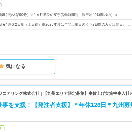
円
0（実働8時間/休憩90分）※1ヵ月単位の変形労働時間制（週平均40時間以内） #…
4日★* 週休2日制（土日祝）※2026年度は年間土曜日のうち2日間のみが出勤日。…
気になる
ジニアリング株式会社 | 【九州エリア限定募集】◆賃上げ実施中◆入社
仕事を支援！【発注者支援】＊年休126日＊九州募
制