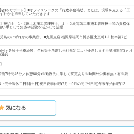
通省)をサポート】■オフィスワークの「行政事務補助」または、現場を支える「工
ずれかを担当していただきます！
】技術士、1・2級土木施工管理技士、１・２級電気工事施工管理技士等の資格保
担い手として知識や経験を活かして活躍
児島のいずれかの事業所」 ■九州支店 福岡県福岡市博多区比恵町1-1 楠本第7ビ
2万円＋各種手当※経験、年齢等を考慮し当社規定により優遇します※試用期間3ヵ月
待遇変…
円
5(実働7時間45分／休憩60分)※勤務先に準じて変更あり※時間外労働有無：有※残…
以上完全週休二日制(土日)祝日夏季休暇(7月～9月の間で4日間)年末年始休暇(12…
気になる