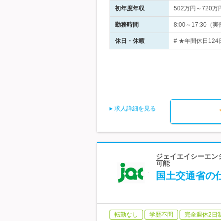
初年度年収
502万円～720万
勤務時間
8:00～17:3
休日・休暇
# ★年間休日12
求人詳細を見る
ジェイエイシーエン
可能
国土交通省の
転勤なし
学歴不問
完全週休2日