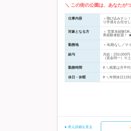
＼ この街の公園は、あなたが
仕事内容
＜飛び込みナシ！
り作成をお任せし
対象となる方
＜ 営業未経験O
界経験者歓迎！ 
勤務地
＜ 転勤なし／マイ
給与
月給：250,00
（賃金同一）※上
勤務時間
# ＼残業は月平均1
休日・休暇
# ＼年間休日12
求人詳細を見る