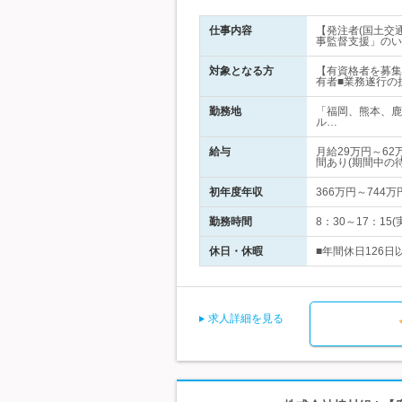
仕事内容
【発注者(国土交
事監督支援」のい
対象となる方
【有資格者を募集
有者■業務遂行の
勤務地
「福岡、熊本、鹿
ル…
給与
月給29万円～6
間あり(期間中の
初年度年収
366万円～744万
勤務時間
8：30～17：1
休日・休暇
■年間休日126日
求人詳細を見る