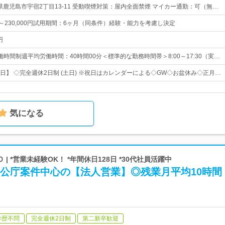
県鹿児島市宇宿2丁目13-11 受動喫煙対策：屋内全面禁煙 マイカー通勤：可（無…
0円～230,000円試用期間：6ヶ月（同条件）経験・能力を考慮し決定
円
時間制週平均労働時間：40時間00分＜標準的な勤務時間帯＞8:00～17:30（実…
1日】 ◇完全週休2日制 (土日) ※祝日はカレンダーによる◇GW◇お盆休み◇正月…
気になる
| *営業未経験OK！ *年間休日128日 *30代社員活躍中
官公庁案件中心の【法人営業】◎残業月平均10時間
学歴不問
完全週休2日制
第二新卒歓迎