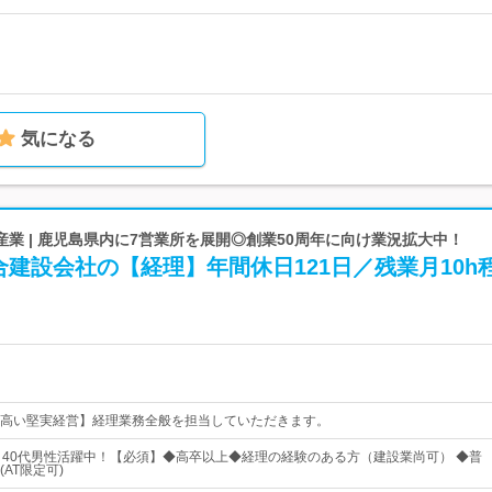
気になる
業 | 鹿児島県内に7営業所を展開◎創業50周年に向け業況拡大中！
建設会社の【経理】年間休日121日／残業月10h
高い堅実経営】経理業務全般を担当していただきます。
～40代男性活躍中！【必須】◆高卒以上◆経理の経験のある方（建設業尚可） ◆普
AT限定可)