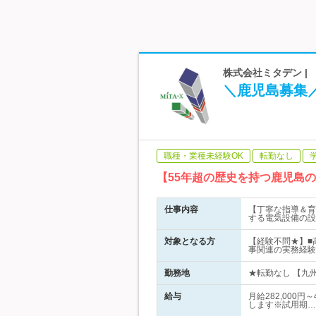
株式会社ミタデン |
＼鹿児島募集／
職種・業種未経験OK
転勤なし
【55年超の歴史を持つ鹿児島
仕事内容
【丁寧な指導＆育
する電気設備の設
対象となる方
【経験不問★】■
事関連の実務経験
勤務地
★転勤なし 【九州
給与
月給282,000
します※試用期…