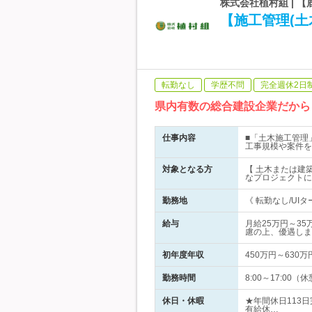
株式会社植村組 | 【
【施工管理(土木
転勤なし
学歴不問
完全週休2日
県内有数の総合建設企業だから『
仕事内容
■「土木施工管理
工事規模や案件を
対象となる方
【 土木または建
なプロジェクトに
勤務地
《 転勤なし/UI
給与
月給25万円～35
慮の上、優遇しま
初年度年収
450万円～630万
勤務時間
8:00～17:0
休日・休暇
★年間休日113
有給休…