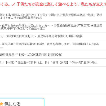
つくる。／ 子供たちが安全に楽しく遊べるよう、私たちが支え
既にお取引のある官公庁がメイン◎＞公園にある遊具や緑化資材のご提案・見積
ます♪ ★エリアは鹿児島県内のみ
K／仕事も自分の時間も大切にしたい方へ ＞〇普通自動車免許(AT限定可) ★建設業
★残業月平均10hほどで私生活も充実
カー通勤OK※駐車場あり ＞ 鹿児島県鹿児島市吉野町1045番地4
0円～380,000円※建設業経験者は経験、資格を考慮します。※試用期間6ヵ月あり
…
0時間程度／* 8:00～17:00(休憩時間 1時間00分)
8日／【休日】* 完全週休2日制（土、日）* 祝日【休暇】* GW休暇* 夏季休暇…
気になる