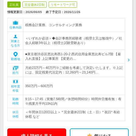
正社員
完全週休2日制
リモートワーク可
情報更新日：2026/06/05
終了予定日：
2026/11/26
税務会計業務、コンサルティング業務
仕事内容
＜いずれか必須＞◆会計事務所経験者（税理士又は勉強中）／社
対象と
会人経験3年以上（税理士試験受験あり）
なる方
■東京都渋谷区恵比寿西1-20-2 西武信用金庫恵比寿ビル7階 【雇
入れ直後】上記事業所 【変更の…
勤務地
月給23万円～40万円※ご経験を考慮して決定いたします。※上記
には、固定残業代法定内：12,260円～23,140円…
給与
350万円～600万円
初年度
年収
9:15～17:45（実働7.5時間／休憩時間60分）時間外労働有無：有
勤務
時間
※残業月平均10h以内
＜年間休日120日以上＞ * 完全週休2日制（土・日）* 祝日* 有給
休日
休暇
休暇 など