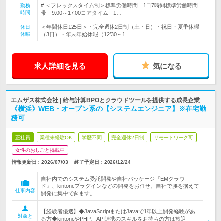
# ＜フレックスタイム制＞標準労働時間 1日7時間標準労働時間
勤務
時間
帯 9:00～17:00コアタイム 1…
＜年間休日125日＞・完全週休2日制（土・日）・祝日・夏季休暇
休日
休暇
（3日）・年末年始休暇（12/30～1…
求人詳細を見る
気になる
エムザス株式会社 | 給与計算BPOとクラウドツールを提供する成長企業
《横浜》WEB・オープン系の【システムエンジニア】※在宅勤
務可
正社員
業種未経験OK
学歴不問
完全週休2日制
リモートワーク可
女性のおしごと掲載中
情報更新日：2026/07/03
終了予定日：
2026/12/24
自社内でのシステム受託開発や自社パッケージ『EMクラウ
ド』、kintoneプラグインなどの開発をお任せ。自社で腰を据えて
仕事内容
開発に集中できます。
【経験者優遇】◆JavaScriptまたはJavaで1年以上開発経験があ
対象と
る方◆kintoneやPHP、API連携のスキルをお持ちの方は歓迎