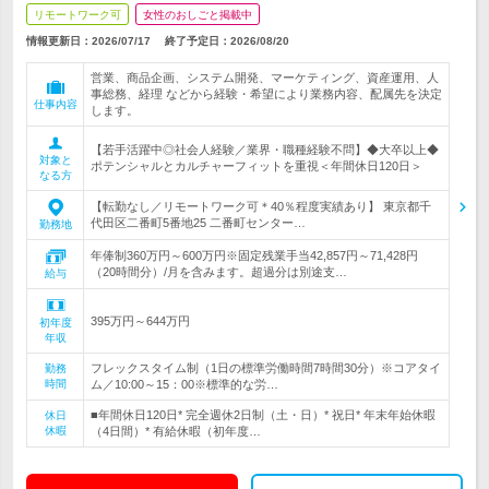
リモートワーク可
女性のおしごと掲載中
情報更新日：2026/07/17
終了予定日：
2026/08/20
営業、商品企画、システム開発、マーケティング、資産運用、人
事総務、経理 などから経験・希望により業務内容、配属先を決定
仕事内容
します。
【若手活躍中◎社会人経験／業界・職種経験不問】◆大卒以上◆
対象と
ポテンシャルとカルチャーフィットを重視＜年間休日120日＞
なる方
【転勤なし／リモートワーク可＊40％程度実績あり】 東京都千
代田区二番町5番地25 二番町センター…
勤務地
年俸制360万円～600万円※固定残業手当42,857円～71,428円
（20時間分）/月を含みます。超過分は別途支…
給与
395万円～644万円
初年度
年収
フレックスタイム制（1日の標準労働時間7時間30分）※コアタイ
勤務
時間
ム／10:00～15：00※標準的な労…
■年間休日120日* 完全週休2日制（土・日）* 祝日* 年末年始休暇
休日
休暇
（4日間）* 有給休暇（初年度…