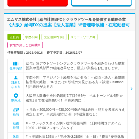
エムザス株式会社 | 給与計算BPOとクラウドツールを提供する成長企業
《大阪》給与DXの提案【法人営業】※管理職候補・在宅勤務可
正社員
学歴不問
完全週休2日制
リモートワーク可
女性のおしごと掲載中
情報更新日：2026/06/16
終了予定日：
2026/12/07
給与計算アウトソーシングとクラウドツールを組み合わせた提案
営業や営業部門の組織改革など、幅広い業務をお任せします。
仕事内容
学歴不問！マネジメント経験を活かせる！＜必須＞法人・新規開
拓営業の経験、HRまたはIT領域の知見がある方＜歓迎＞Kintone
対象と
利用経験がある方
なる方
大阪府大阪市中央区釣鐘町1丁目4番6号 ベルトーンビル4階 ☆
週3日まで在宅勤務OK！ ※将来的に…
勤務地
＜月給＞300,000円～430,000円※給与は経験・能力を考慮のうえ
決定します。※試用期間3か月（待遇変更なし）
給与
# ＜フレックスタイム制＞標準労働時間 1日8時間コアタイム
勤務
時間
10:00～15:00フレキシブルタイ…
# ＜年間休日125日＞* 完全週休2日制（土・日）* 祝日* 夏季休暇
休日