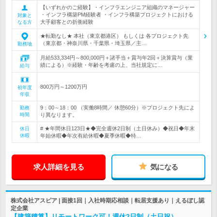
【いずれかのご経験】・インフラエンジニア組織のマネージャー
・インフラ構築PM経験者 ・インフラ構築プロジェクトにおける
対象と
大手顧客との折衝経験
なる方
★転勤なし★ 本社（東京都港区） もしくは 各プロジェクト先
（東京都・神奈川県・千葉県・埼玉県／主…
勤務地
月給533,334円～800,000円＋諸手当＋賞与年2回＋決算賞与（業
績による）※経験・年齢を考慮の上、当社規定に…
給与
800万円～1200万円
初年度
年収
9：00～18：00 （実働8時間／ 休憩60分）※プロジェクト先によ
勤務
時間
り異なります。
# ★年間休日123日★◆完全週休2日制（土日休み）◆祝日◆年末
休日
休暇
年始休暇◆年次有給休暇◆夏季休暇◆特…
求人詳細を見る
気になる
株式会社アスピア | 面接1回｜入社時期応相談｜転居支援あり｜えるぼし認
定企業
【建築積算】リモートワーク可！週休2日制（土日祝）