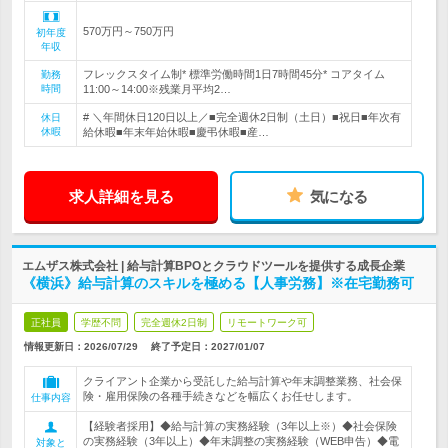
570万円～750万円
初年度
年収
フレックスタイム制* 標準労働時間1日7時間45分* コアタイム
勤務
時間
11:00～14:00※残業月平均2…
# ＼年間休日120日以上／■完全週休2日制（土日）■祝日■年次有
休日
休暇
給休暇■年末年始休暇■慶弔休暇■産…
求人詳細を見る
気になる
エムザス株式会社 | 給与計算BPOとクラウドツールを提供する成長企業
《横浜》給与計算のスキルを極める【人事労務】※在宅勤務可
正社員
学歴不問
完全週休2日制
リモートワーク可
情報更新日：2026/07/29
終了予定日：
2027/01/07
クライアント企業から受託した給与計算や年末調整業務、社会保
険・雇用保険の各種手続きなどを幅広くお任せします。
仕事内容
【経験者採用】◆給与計算の実務経験（3年以上※）◆社会保険
の実務経験（3年以上）◆年末調整の実務経験（WEB申告）◆電
対象と