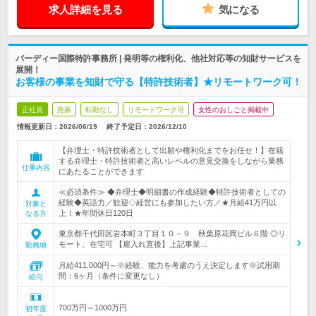
求人詳細を見る
気になる
バーディー国際特許事務所 | 発明等の権利化、他社対応等の知財サービスを
展開！
お客様の事業を知財で守る【特許技術者】★リモートワーク可！
正社員
急募
転勤なし
リモートワーク可
女性のおしごと掲載中
情報更新日：2026/06/19
終了予定日：
2026/12/10
【弁理士・特許技術者として出願や権利化までをお任せ！】在籍
する弁理士・特許技術者と高いレベルの意見交換をしながら業務
仕事内容
にあたることができます
≪必須条件≫ ◆弁理士◆明細書の作成経験◆特許技術者としての
経験◆英語力／歓迎◇経営にも参加したい方／★月給41万円以
対象と
上！★年間休日120日
なる方
東京都千代田区岩本町３丁目１０－９ 秋葉原花岡ビル６階 ◎リ
モート、在宅可 【雇入れ直後】上記事業…
勤務地
月給411,000円～※経験、能力を考慮のうえ決定します※試用期
間：6ヶ月（条件に変更なし）
給与
700万円～1000万円
初年度