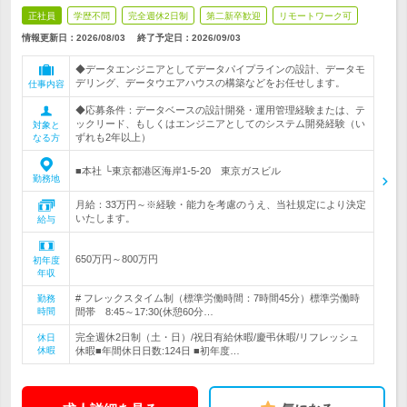
正社員
学歴不問
完全週休2日制
第二新卒歓迎
リモートワーク可
情報更新日：2026/08/03
終了予定日：
2026/09/03
◆データエンジニアとしてデータパイプラインの設計、データモ
デリング、データウエアハウスの構築などをお任せします。
仕事内容
◆応募条件：データベースの設計開発・運用管理経験または、テ
ックリード、もしくはエンジニアとしてのシステム開発経験（い
対象と
ずれも2年以上）
なる方
■本社 └東京都港区海岸1-5-20 東京ガスビル
勤務地
月給：33万円～※経験・能力を考慮のうえ、当社規定により決定
いたします。
給与
650万円～800万円
初年度
年収
# フレックスタイム制（標準労働時間：7時間45分）標準労働時
勤務
時間
間帯 8:45～17:30(休憩60分…
完全週休2日制（土・日）/祝日有給休暇/慶弔休暇/リフレッシュ
休日
休暇
休暇■年間休日日数:124日 ■初年度…