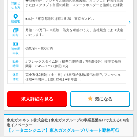
◆応募条件：アジャイル開発の業務経験、オブジェクト指向言語
対象と
またはスクリプト言語の経験、ステークホルダーと協働した経験
なる方
■本社 └東京都港区海岸1-5-20 東京ガスビル
勤務地
月給：33万円～※経験・能力を考慮のうえ、当社規定により決定
いたします。
給与
650万円～800万円
初年度
年収
# フレックスタイム制（標準労働時間：7時間45分）標準労働時
勤務
時間
間帯 8:45～17:30(休憩60分…
完全週休2日制（土・日）/祝日有給休暇/慶弔休暇/リフレッシュ
休日
休暇
休暇■年間休日日数:124日 ■初年度…
求人詳細を見る
気になる
東京ガスiネット株式会社 | 東京ガスグループの事業基盤をITで支えるDX推
進イノベーター
【データエンジニア】東京ガスグループ/リモート勤務可◎