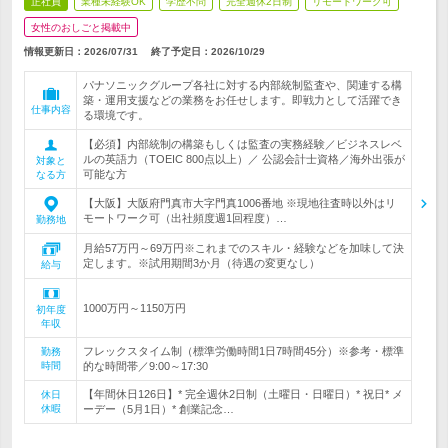
正社員
業種未経験OK
学歴不問
完全週休2日制
リモートワーク可
女性のおしごと掲載中
情報更新日：2026/07/31
終了予定日：
2026/10/29
パナソニックグループ各社に対する内部統制監査や、関連する構
築・運用支援などの業務をお任せします。即戦力として活躍でき
仕事内容
る環境です。
【必須】内部統制の構築もしくは監査の実務経験／ビジネスレベ
ルの英語力（TOEIC 800点以上）／ 公認会計士資格／海外出張が
対象と
可能な方
なる方
【大阪】大阪府門真市大字門真1006番地 ※現地往査時以外はリ
モートワーク可（出社頻度週1回程度）…
勤務地
月給57万円～69万円※これまでのスキル・経験などを加味して決
定します。※試用期間3か月（待遇の変更なし）
給与
1000万円～1150万円
初年度
年収
フレックスタイム制（標準労働時間1日7時間45分）※参考・標準
勤務
時間
的な時間帯／9:00～17:30
【年間休日126日】* 完全週休2日制（土曜日・日曜日）* 祝日* メ
休日
休暇
ーデー（5月1日）* 創業記念…