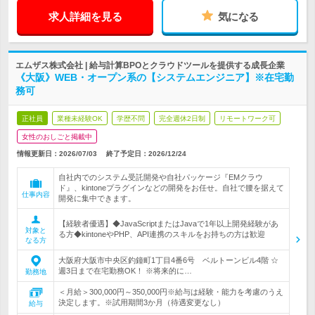
求人詳細を見る
気になる
エムザス株式会社 | 給与計算BPOとクラウドツールを提供する成長企業
《大阪》WEB・オープン系の【システムエンジニア】※在宅勤
務可
正社員
業種未経験OK
学歴不問
完全週休2日制
リモートワーク可
女性のおしごと掲載中
情報更新日：2026/07/03
終了予定日：
2026/12/24
自社内でのシステム受託開発や自社パッケージ『EMクラウ
ド』、kintoneプラグインなどの開発をお任せ。自社で腰を据えて
仕事内容
開発に集中できます。
【経験者優遇】◆JavaScriptまたはJavaで1年以上開発経験があ
対象と
る方◆kintoneやPHP、API連携のスキルをお持ちの方は歓迎
なる方
大阪府大阪市中央区釣鐘町1丁目4番6号 ベルトーンビル4階 ☆
週3日まで在宅勤務OK！ ※将来的に…
勤務地
＜月給＞300,000円～350,000円※給与は経験・能力を考慮のうえ
決定します。※試用期間3か月（待遇変更なし）
給与