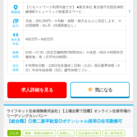
【リモートワーク利用可能です】 ■東京本社 東京都千代田区神田
練塀町3 ヒューリック秋葉原タワービ…
勤務地
月給：256,340円～※年齢・経験・能力をもとに決定します。※
試用期間：3か月（待遇変動なし）
給与
450万円～600万円
初年度
年収
9:00～17:30（所定労働時間7時間30分）※休憩：60分※時間外労
勤務
時間
働有無：有（月平均14時間）…
# 年間休日数：128日完全週休二日制（土日）祝日夏季休暇（3
休日
休暇
日）年末年始休暇（5日）慶弔休暇リフレ…
求人詳細を見る
気になる
ライフネット生命保険株式会社 | 【上場企業で活躍】オンライン生保市場の
リーディングカンパニー
【総合職】◎第二新卒歓迎◎ポテンシャル採用◎在宅勤務可
正社員
職種・業種未経験OK
転勤なし
完全週休2日制
第二新卒歓迎