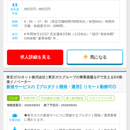
560万円～800万円
初年度
年収
9：00 ～ 17：30 （所定労働時間7時間30分／休憩60分）時間外
勤務
時間
労働：有残業月15～30時間…
# 年間休日121日* 完全週休2日制（土日休み）* 祝日* 有給休暇*
休日
休暇
GW休暇* 夏季休暇* 年…
求人詳細を見る
気になる
東京ガスiネット株式会社 | 東京ガスグループの事業基盤をITで支えるDX推
進イノベーター
新規サービスの【プロダクト開発・運用】リモート勤務可◎
正社員
学歴不問
完全週休2日制
第二新卒歓迎
リモートワーク可
情報更新日：2026/08/03
終了予定日：
2026/09/03
◆東京ガスの新規サービスに関連するプロダクト開発／運用業務
に携わります。
仕事内容