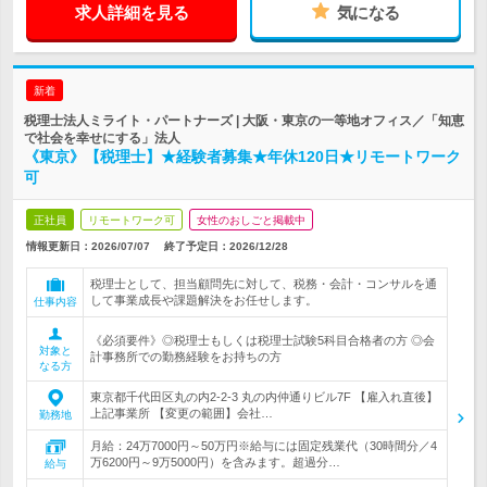
求人詳細を見る
気になる
新着
税理士法人ミライト・パートナーズ | 大阪・東京の一等地オフィス／「知恵
で社会を幸せにする」法人
《東京》【税理士】★経験者募集★年休120日★リモートワーク
可
正社員
リモートワーク可
女性のおしごと掲載中
情報更新日：2026/07/07
終了予定日：
2026/12/28
税理士として、担当顧問先に対して、税務・会計・コンサルを通
して事業成長や課題解決をお任せします。
仕事内容
《必須要件》◎税理士もしくは税理士試験5科目合格者の方 ◎会
対象と
計事務所での勤務経験をお持ちの方
なる方
東京都千代田区丸の内2-2-3 丸の内仲通りビル7F 【雇入れ直後】
上記事業所 【変更の範囲】会社…
勤務地
月給：24万7000円～50万円※給与には固定残業代（30時間分／4
万6200円～9万5000円）を含みます。超過分…
給与