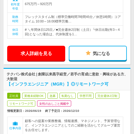
675万円～920万円
初年度
年収
フレックスタイム制（標準労働時間7時間45分／休憩1時間）コア
勤務
時間
タイム 10:00～16:00標準労働…
# ＼年間休日125日／■完全週休2日制（土日）└休日出勤(年3～4
休日
休暇
回)となった場合は、代休制度を1…
求人詳細を見る
気になる
テクバン株式会社 | 創業以来黒字経営／若手の育成に意欲・興味がある方、
大歓迎
【インフラエンジニア（MGR）】◎リモートワーク可
正社員
業種未経験OK
急募
転勤なし
学歴不問
完全週休2日制
リモートワーク可
女性のおしごと掲載中
情報更新日：2026/06/19
終了予定日：
2026/12/10
顧客への提案や業務整備、情報連携、マネジメント、予算管理な
ど、インフラエンジニアとしてのご経験を活かしてグループ運営
仕事内容
をお任せします。