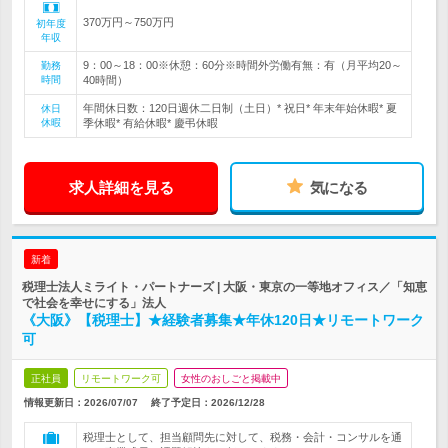
370万円～750万円
初年度
年収
9：00～18：00※休憩：60分※時間外労働有無：有（月平均20～
勤務
時間
40時間）
年間休日数：120日週休二日制（土日）* 祝日* 年末年始休暇* 夏
休日
休暇
季休暇* 有給休暇* 慶弔休暇
求人詳細を見る
気になる
新着
税理士法人ミライト・パートナーズ | 大阪・東京の一等地オフィス／「知恵
で社会を幸せにする」法人
《大阪》【税理士】★経験者募集★年休120日★リモートワーク
可
正社員
リモートワーク可
女性のおしごと掲載中
情報更新日：2026/07/07
終了予定日：
2026/12/28
税理士として、担当顧問先に対して、税務・会計・コンサルを通