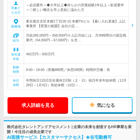
＜必須要件＞◆大卒以上◆何らかの営業経験1年以上＜歓迎要件
対象と
＞◇新しい概念を学ぶ意欲に溢れた方
なる方
東京都文京区本郷1丁目28-10 本郷TKビル 【雇い入れ直後】上記
事業所 【変更の範囲】会社の定…
勤務地
月給286,000円～358,000円※上記月給には、月30時間分の固定残
業代（54,000円～67,600円）を含…
給与
450万円～500万円
初年度
年収
勤務
9:00～18:00（実働8時間／休憩1時間）時間外労働：有
時間
年間休日125日完全週休2日制（土・日）祝日年末年始休暇（12月
休日
休暇
28日～1月4日）有給休暇（10日～…
求人詳細を見る
気になる
株式会社タレントアンドアセスメント | 企業の未来を創造するHR事業を展
開！今注目の成長企業です
AI面接サービス【カスタマーサクセス】★在宅勤務可