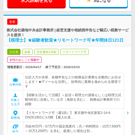
求人詳細を見る
気になる
新着
株式会社築地中央会計事務所 | 経営支援や相続税申告など幅広い税務サービ
スを提供！
【税理士】★経験者歓迎★リモートワーク可★年間休日121日
正社員
急募
完全週休2日制
リモートワーク可
女性のおしごと掲載中
情報更新日：2026/04/17
終了予定日：
2026/10/15
仕訳入力や決算、各種申告などの税務会計業務を全般的にお任せ
します！★ITツールを活用し、効率的に業務を進められる環境で
仕事内容
す
【経験を活かして活躍】＜必須＞税理士の資格もしくは税理士試
験5科目に合格している方（免除を含む）、税務会計事務所での
対象と
経験
なる方
【リモートワーク可（週1回）】 東京都中央区新富2-14-6
ONZE1852ビル5階 【雇入れ直…
勤務地
月給40万円～57万円※固定残業代（月／45時間分：10万7,500円
～15万3,200円）を含む。超過した場合は別…
給与