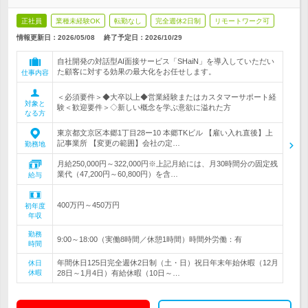
正社員
業種未経験OK
転勤なし
完全週休2日制
リモートワーク可
情報更新日：2026/05/08
終了予定日：
2026/10/29
自社開発の対話型AI面接サービス「SHaiN」を導入していただい
た顧客に対する効果の最大化をお任せします。
仕事内容
＜必須要件＞◆大卒以上◆営業経験またはカスタマーサポート経
対象と
験＜歓迎要件＞◇新しい概念を学ぶ意欲に溢れた方
なる方
東京都文京区本郷1丁目28ー10 本郷TKビル 【雇い入れ直後】上
記事業所 【変更の範囲】会社の定…
勤務地
月給250,000円～322,000円※上記月給には、月30時間分の固定残
業代（47,200円～60,800円）を含…
給与
400万円～450万円
初年度
年収
勤務
9:00～18:00（実働8時間／休憩1時間）時間外労働：有
時間
年間休日125日完全週休2日制（土・日）祝日年末年始休暇（12月
休日
休暇
28日～1月4日）有給休暇（10日～…