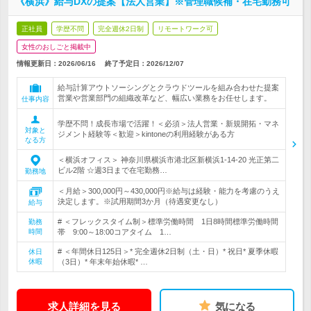
《横浜》給与DXの提案【法人営業】※管理職候補・在宅勤務可
正社員
学歴不問
完全週休2日制
リモートワーク可
女性のおしごと掲載中
情報更新日：2026/06/16
終了予定日：
2026/12/07
給与計算アウトソーシングとクラウドツールを組み合わせた提案
営業や営業部門の組織改革など、幅広い業務をお任せします。
仕事内容
学歴不問！成長市場で活躍！＜必須＞法人営業・新規開拓・マネ
対象と
ジメント経験等＜歓迎＞kintoneの利用経験がある方
なる方
＜横浜オフィス＞ 神奈川県横浜市港北区新横浜1-14-20 光正第二
ビル2階 ☆週3日まで在宅勤務…
勤務地
＜月給＞300,000円～430,000円※給与は経験・能力を考慮のうえ
決定します。※試用期間3か月（待遇変更なし）
給与
# ＜フレックスタイム制＞標準労働時間 1日8時間標準労働時間
勤務
時間
帯 9:00～18:00コアタイム 1…
# ＜年間休日125日＞* 完全週休2日制（土・日）* 祝日* 夏季休暇
休日
休暇
（3日）* 年末年始休暇* …
求人詳細を見る
気になる