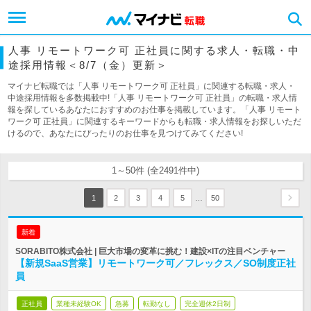
人事 リモートワーク可 正社員に関する求人・転職・中
途採用情報＜8/7（金）更新＞
マイナビ転職では「人事 リモートワーク可 正社員」に関連する転職・求人・
中途採用情報を多数掲載中!「人事 リモートワーク可 正社員」の転職・求人情
報を探しているあなたにおすすめのお仕事を掲載しています。「人事 リモート
ワーク可 正社員」に関連するキーワードからも転職・求人情報をお探しいただ
けるので、あなたにぴったりのお仕事を見つけてみてください!
1～50件 (全2491件中)
…
1
2
3
4
5
50
新着
SORABITO株式会社 | 巨大市場の変革に挑む！建設×ITの注目ベンチャー
【新規SaaS営業】リモートワーク可／フレックス／SO制度正社
員
正社員
業種未経験OK
急募
転勤なし
完全週休2日制