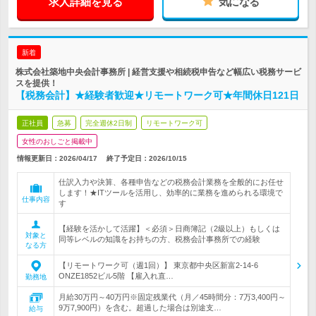
求人詳細を見る
気になる
新着
株式会社築地中央会計事務所 | 経営支援や相続税申告など幅広い税務サービ
スを提供！
【税務会計】★経験者歓迎★リモートワーク可★年間休日121日
正社員
急募
完全週休2日制
リモートワーク可
女性のおしごと掲載中
情報更新日：2026/04/17
終了予定日：
2026/10/15
仕訳入力や決算、各種申告などの税務会計業務を全般的にお任せ
します！★ITツールを活用し、効率的に業務を進められる環境で
仕事内容
す
【経験を活かして活躍】＜必須＞日商簿記（2級以上）もしくは
対象と
同等レベルの知識をお持ちの方、税務会計事務所での経験
なる方
【リモートワーク可（週1回）】 東京都中央区新富2-14-6
ONZE1852ビル5階 【雇入れ直…
勤務地
月給30万円～40万円※固定残業代（月／45時間分：7万3,400円～
9万7,900円）を含む。超過した場合は別途支…
給与