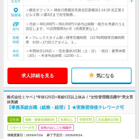
なる方
＜横浜オフィス＞ 神奈川県横浜市港北区新横浜1-14-20 光正第２
ビル２階 ☆週3日まで在宅勤務…
勤務地
＜月給＞300,000円～350,000円※給与は経験・能力を考慮のうえ
決定します。※試用期間3か月（待遇変更なし）
給与
# ＜フレックスタイム制＞標準労働時間 1日7時間標準労働時間
勤務
時間
帯 9:00～17:00コアタイム 1…
＜年間休日125日＞・完全週休2日制（土・日）・祝日・夏季休暇
休日
休暇
（3日）・年末年始休暇（12/30～1…
求人詳細を見る
気になる
株式会社ミヤベ | *年休125日+有給5日以上休み！*女性管理職活躍中*男女育
休実績
【事務系総合職（総務・経理）】★実務習得後テレワーク可
正社員
職種・業種未経験OK
転勤なし
学歴不問
完全週休2日制
リモートワーク可
女性のおしごと掲載中
情報更新日：2026/07/24
終了予定日：
2026/09/24