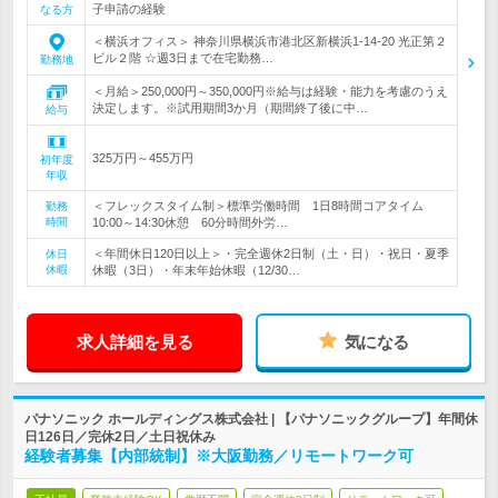
子申請の経験
なる方
＜横浜オフィス＞ 神奈川県横浜市港北区新横浜1-14-20 光正第２
ビル２階 ☆週3日まで在宅勤務…
勤務地
＜月給＞250,000円～350,000円※給与は経験・能力を考慮のうえ
決定します。※試用期間3か月（期間終了後に中…
給与
325万円～455万円
初年度
年収
＜フレックスタイム制＞標準労働時間 1日8時間コアタイム
勤務
時間
10:00～14:30休憩 60分時間外労…
＜年間休日120日以上＞・完全週休2日制（土・日）・祝日・夏季
休日
休暇
休暇（3日）・年末年始休暇（12/30…
求人詳細を見る
気になる
パナソニック ホールディングス株式会社 | 【パナソニックグループ】年間休
日126日／完休2日／土日祝休み
経験者募集【内部統制】※大阪勤務／リモートワーク可