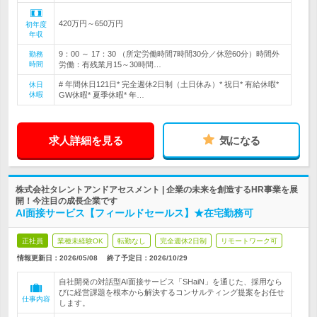
420万円～650万円
初年度
年収
9：00 ～ 17：30 （所定労働時間7時間30分／休憩60分）時間外
勤務
時間
労働：有残業月15～30時間…
# 年間休日121日* 完全週休2日制（土日休み）* 祝日* 有給休暇*
休日
休暇
GW休暇* 夏季休暇* 年…
求人詳細を見る
気になる
株式会社タレントアンドアセスメント | 企業の未来を創造するHR事業を展
開！今注目の成長企業です
AI面接サービス【フィールドセールス】★在宅勤務可
正社員
業種未経験OK
転勤なし
完全週休2日制
リモートワーク可
情報更新日：2026/05/08
終了予定日：
2026/10/29
自社開発の対話型AI面接サービス「SHaiN」を通じた、採用なら
びに経営課題を根本から解決するコンサルティング提案をお任せ
仕事内容
します。