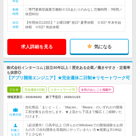
年収
〇専門業務型裁量労働制※1日あたりのみなし労働時間：7時間／
勤務
時間
休憩60分
【年間休日120日】* 土曜日曜* 祝日* 夏季休暇 ※3日* 年末年始
休日
休暇
休暇 ※5日* 有給休暇
求人詳細を見る
気になる
株式会社インターコム | 設立40年以上！歴史ある企業／働きやすさ・定着率
も抜群◎
【アプリ開発エンジニア】★完全週休二日制★リモートワーク可
正社員
完全週休2日制
リモートワーク可
女性のおしごと掲載中
情報更新日：2026/06/02
終了予定日：
2026/11/23
自社商品「まいと～く」「MaLion」「Biware」のいずれかの開発
工程全般をお任せします。★上流から下流まで幅広くご経験いた
仕事内容
だけます。
《必須要件》◎高卒以上 ◎何らかのWindowsでの開発経験をお持
ちの方 ◎自社開発を長期的にやっていきたい方★残業は月14h以
対象と
下と少なめ！
なる方