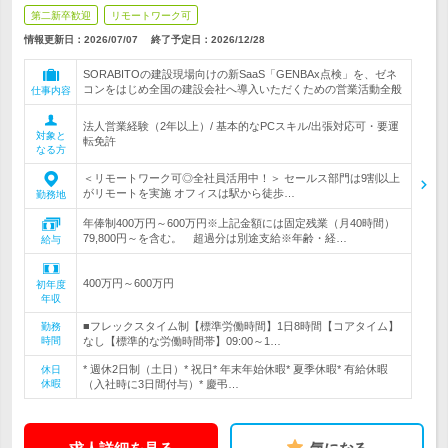
第二新卒歓迎
リモートワーク可
情報更新日：2026/07/07
終了予定日：
2026/12/28
SORABITOの建設現場向けの新SaaS「GENBAx点検」を、ゼネ
コンをはじめ全国の建設会社へ導入いただくための営業活動全般
仕事内容
法人営業経験（2年以上）/ 基本的なPCスキル/出張対応可・要運
対象と
転免許
なる方
＜リモートワーク可◎全社員活用中！＞ セールス部門は9割以上
がリモートを実施 オフィスは駅から徒歩…
勤務地
年俸制400万円～600万円※上記金額には固定残業（月40時間）
79,800円～を含む。 超過分は別途支給※年齢・経…
給与
400万円～600万円
初年度
年収
■フレックスタイム制【標準労働時間】1日8時間【コアタイム】
勤務
時間
なし【標準的な労働時間帯】09:00～1…
* 週休2日制（土日）* 祝日* 年末年始休暇* 夏季休暇* 有給休暇
休日
休暇
（入社時に3日間付与）* 慶弔…