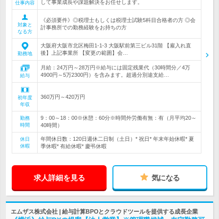
して事業成長や課題解決をお任せします。
仕事内容
《必須要件》◎税理士もしくは税理士試験5科目合格者の方 ◎会
対象と
計事務所での勤務経験をお持ちの方
なる方
大阪府大阪市北区梅田1-1-3 大阪駅前第三ビル31階 【雇入れ直
後】上記事業所 【変更の範囲】会…
勤務地
月給：24万円～28万円※給与には固定残業代（30時間分／4万
4900円～5万2300円）を含みます。超過分別途支給…
給与
360万円～420万円
初年度
年収
9：00～18：00※休憩：60分※時間外労働有無：有（月平均20～
勤務
時間
40時間）
年間休日数：120日週休二日制（土日）* 祝日* 年末年始休暇* 夏
休日
休暇
季休暇* 有給休暇* 慶弔休暇
求人詳細を見る
気になる
エムザス株式会社 | 給与計算BPOとクラウドツールを提供する成長企業