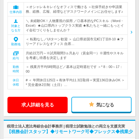
＜オシャレ＆キレイなオフィスで働ける ＞社保手続きや申請業
務、総務、広報、経理などデスクワークメインにお任せします♪
仕事内容
＼ 未経験OK！人物重視の採用 ／◎基本的なPCスキル（Word・
Excel）★山口県内トップクラス実績 ★私たちと一緒にもっとイ
対象と
イ会社づくりをしませんか？
なる方
＜ 転勤なし／UIターン歓迎 ＞ 山口県岩国市元町1丁目8-10 ★フ
リーアドレスなオフィス 自席…
勤務地
月給22万円～※試用期間3ヵ月あり（賃金同一）※適性やスキル
を考慮し待遇を決定します
給与
＜ 残業月平均5時間ほど／基本は定時退社です ＞* 8：00～17：
勤務
時間
00
# ＜ 年間休日125日＋有休平均11.3日取得＝実質136日休みOK ＞
休日
休暇
* 完全週休2日制（土日）…
求人詳細を見る
気になる
税理士法人恵比寿綜合会計事務所 | 税理士試験勉強との両立を支援充実
【税務会計スタッフ】◆リモートワーク可◆フレックス◆残業少