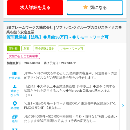
求人詳細を見る
気になる
SBフレームワークス株式会社 | ソフトバンクグループのロジスティクス事
業を担う安定企業
管理職候補【法務】◆月給36万円～◆リモートワーク可
正社員
急募
完全週休2日制
リモートワーク可
女性のおしごと掲載中
情報更新日：2026/08/06
終了予定日：
2027/01/11
月30～50件の和文を中心とした契約書の審査や、関連部署への法
的アドバイスなどの契約法務全般をお任せします。
仕事内容
《必須》◆大卒以上◆企業法務経験（5年以上）◆法令に関する
知識とそれを活用するスキル◆Microsoft Officeの基本スキル
対象と
（※）
なる方
＼週1～2回のリモートワーク相談OK／ 東京都中央区銀座8-17-1
PMO銀座2 9F 【雇入れ…
勤務地
月給364,000円～526,000円※経験・年齢・資格など考慮し優遇い
たします※試用期間3ヶ月あり（待遇の変更なし…
給与