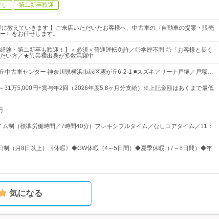
なし
第二新卒歓迎
寧に教えていきます 】ご来店いただいたお客様へ、中古車の〈自動車の提案・販売
ー〉をお任せします。
経験・第二新卒も歓迎！】＜必須＞普通運転免許／◎学歴不問 ◎「お客様と長く
たい方／★異業種出身が多数活躍中
丘中古車センター 神奈川県横浜市緑区霧が丘6-2-1 ■スズキアリーナ戸塚／戸塚…
0円～31万5,000円+賞与年2回（2026年度5.8ヶ月分支給）※上記金額はあくまで最低
円
タイム制（標準労働時間／7時間40分）フレキシブルタイム／なしコアタイム／11：
日制（月8日以上）《休暇》◆GW休暇（4～5日間）◆夏季休暇（7～8日間）◆年
気になる