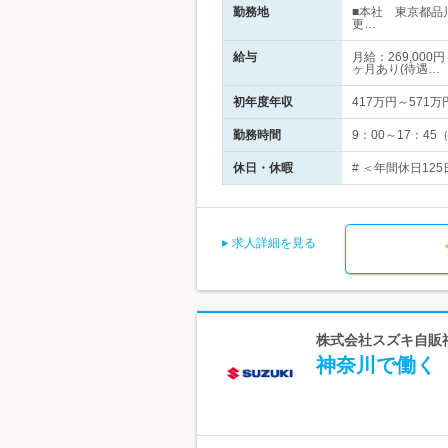
勤務地
■本社 東京都品
更…
給与
月給：269,00
ヶ月あり(待遇…
初年度年収
417万円～571万
勤務時間
9：00～17：4
休日・休暇
# ＜年間休日12
求人詳細を見る
株式会社スズキ自販神
神奈川で働く