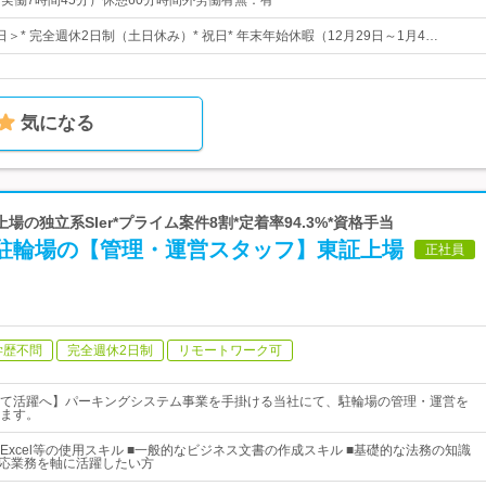
5（実働7時間45分）休憩60分時間外労働有無：有
3日＞* 完全週休2日制（土日休み）* 祝日* 年末年始休暇（12月29日～1月4…
気になる
上場の独立系SIer*プライム案件8割*定着率94.3%*資格手当
>駐輪場の【管理・運営スタッフ】東証上場
正社員
学歴不問
完全週休2日制
リモートワーク可
て活躍へ】パーキングシステム事業を手掛ける当社にて、駐輪場の管理・運営を
ます。
、Excel等の使用スキル ■一般的なビジネス文書の作成スキル ■基礎的な法務の知識
対応業務を軸に活躍したい方