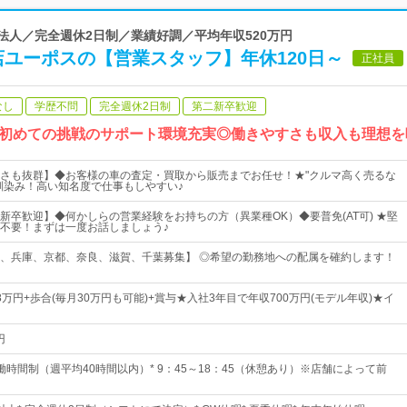
良法人／完全週休2日制／業績好調／平均年収520万円
店ユーポスの【営業スタッフ】年休120日～
正社員
なし
学歴不問
完全週休2日制
第二新卒歓迎
初めての挑戦のサポート環境充実◎働きやすさも収入も理想を
さも抜群】◆お客様の車の査定・買取から販売までお任せ！★"クルマ高く売るな
馴染み！高い知名度で仕事もしやすい♪
新卒歓迎】◆何かしらの営業経験をお持ちの方（異業種OK）◆要普免(AT可) ★堅
不要！まずは一度お話しましょう♪
、兵庫、京都、奈良、滋賀、千葉募集】 ◎希望の勤務地への配属を確約します！
38万円+歩合(毎月30万円も可能)+賞与★入社3年目で年収700万円(モデル年収)★イ
円
時間制（週平均40時間以内）* 9：45～18：45（休憩あり）※店舗によって前