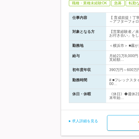
職種・業種未経験OK
急募
転勤
仕事内容
【 育成前提！丁
～アフターフォロ
対象となる方
【営業経験者／未
お付き合い」をし
勤務地
＜横浜市＞ ■霧が
給与
月給21万8,00
支給額…
初年度年収
390万円～600万
勤務時間
# ■フレックス
00…
休日・休暇
《休日》◆週休2
末年始…
求人詳細を見る