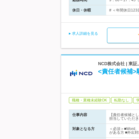
勤務時間
9：00～17：4
休日・休暇
# ＜年間休日12
求人詳細を見る
NCD株式会社 | 東証
<責任者候補
職種・業種未経験OK
転勤なし
仕事内容
【責任者候補とし
担当していただき
対象となる方
＜必須＞■Word
がある方 ■外出