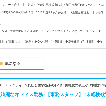
ズキアリーナ狩場／本社営業所 神奈川県横浜市保土ケ谷区狩場町169-6 ■スズキア…
0円～31万5,000円+賞与年2回（2026年度5.8ヶ月分支給）※上記金額はあくまで最低
円
タイム制（標準労働時間／7時間40分）フレキシブルタイム／なしコアタイム／11：
日制（月8日以上）《休暇》◆GW休暇（4～5日間）◆夏季休暇（7～8日間）◆年
気になる
・アメニティ | ＼円山公園駅徒歩4分／月1回程度の早上がり制度(17
&綺麗なオフィス勤務♪【事務スタッフ】#未経験歓