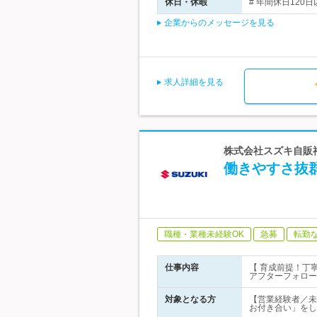
休日・休暇
# 年間休日120
企業からのメッセージを見る
求人詳細を見る
株式会社スズキ自販神
働きやすさ抜
職種・業種未経験OK
急募
転勤
仕事内容
【 育成前提！丁
アフターフォロー
対象となる方
【営業経験者／未
お付き合い」をし