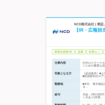
NCD株式会社 | 東
【IR・広報
業種未経験OK
急募
転勤なし
仕事内容
社外のステークホ
くための重要な役
対象となる方
《必須条件》■上
■投資家対応やア
勤務地
■本社 東京都品
る…
給与
月給：395,00
ヶ月あり(待遇…