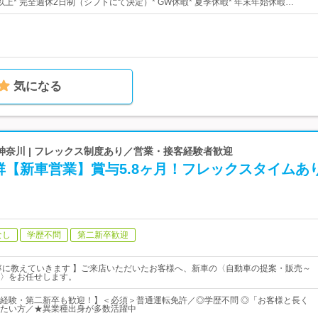
日以上* 完全週休2日制（シフトにて決定）* GW休暇* 夏季休暇* 年末年始休暇…
気になる
奈川 | フレックス制度あり／営業・接客経験者歓迎
群【新車営業】賞与5.8ヶ月！フレックスタイムあ
なし
学歴不問
第二新卒歓迎
寧に教えていきます 】ご来店いただいたお客様へ、新車の〈自動車の提案・販売～
〉をお任せします。
経験・第二新卒も歓迎！】＜必須＞普通運転免許／◎学歴不問 ◎「お客様と長く
たい方／★異業種出身が多数活躍中