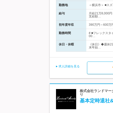
勤務地
＜横浜市＞ ■ス
給与
月給21万8,00
支給額…
初年度年収
390万円～600万
勤務時間
# ■フレックス
00…
休日・休暇
《休日》◆週休2
末年始…
求人詳細を見る
株式会社ランドマーク
り
基本定時退社