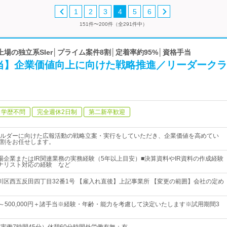
1
2
3
4
5
6
151件〜200件（全291件中）
証上場の独立系SIer│プライム案件8割│定着率約95%│資格手当
担当】企業価値向上に向けた戦略推進／リーダーク
学歴不問
完全週休2日制
第二新卒歓迎
ルダーに向けた広報活動の戦略立案・実行をしていただき、企業価値を高めてい
割をお任せします。
場企業またはIR関連業務の実務経験（5年以上目安）■決算資料やIR資料の作成経験
ナリスト対応の経験 など
川区西五反田四丁目32番1号 【雇入れ直後】上記事業所 【変更の範囲】会社の定め
0円～500,000円＋諸手当※経験・年齢・能力を考慮して決定いたします※試用期間3