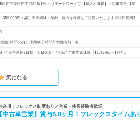
川区西五反田四丁目32番1号 ※リモートワーク可 【雇入れ直後】上記事業所 【変
0円～359,000円＋諸手当※経験・年齢・能力を考慮して決定いたします※試用期間3
円
5（実働7時間45分）休憩60分時間外労働有無：有
5日＞* 完全週休2日制（土日休み）* 祝日* 年末年始休暇（12月29日～1月4…
気になる
奈川 | フレックス制度あり／営業・接客経験者歓迎
【中古車営業】賞与5.8ヶ月！フレックスタイムあ