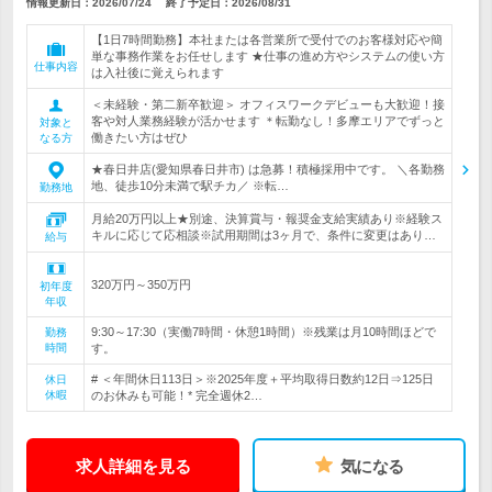
情報更新日：2026/07/24
終了予定日：
2026/08/31
【1日7時間勤務】本社または各営業所で受付でのお客様対応や簡
単な事務作業をお任せします ★仕事の進め方やシステムの使い方
仕事内容
は入社後に覚えられます
＜未経験・第二新卒歓迎＞ オフィスワークデビューも大歓迎！接
客や対人業務経験が活かせます ＊転勤なし！多摩エリアでずっと
対象と
働きたい方はぜひ
なる方
★春日井店(愛知県春日井市) は急募！積極採用中です。 ＼各勤務
地、徒歩10分未満で駅チカ／ ※転…
勤務地
月給20万円以上★別途、決算賞与・報奨金支給実績あり※経験ス
キルに応じて応相談※試用期間は3ヶ月で、条件に変更はあり…
給与
320万円～350万円
初年度
年収
9:30～17:30（実働7時間・休憩1時間）※残業は月10時間ほどで
勤務
時間
す。
# ＜年間休日113日＞※2025年度＋平均取得日数約12日⇒125日
休日
休暇
のお休みも可能！* 完全週休2…
求人詳細を見る
気になる