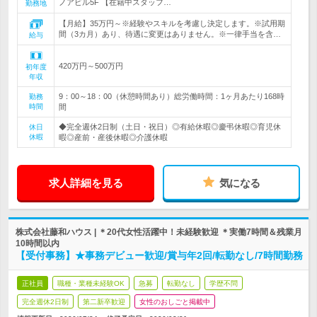
ノアビル5F 【在籍中スタッフ…
勤務地
【月給】35万円～※経験やスキルを考慮し決定します。※試用期
間（3カ月）あり、待遇に変更はありません。※一律手当を含…
給与
420万円～500万円
初年度
年収
9：00～18：00（休憩時間あり）総労働時間：1ヶ月あたり168時
勤務
時間
間
◆完全週休2日制（土日・祝日）◎有給休暇◎慶弔休暇◎育児休
休日
休暇
暇◎産前・産後休暇◎介護休暇
求人詳細を見る
気になる
株式会社藤和ハウス | ＊20代女性活躍中！未経験歓迎 ＊実働7時間＆残業月
10時間以内
【受付事務】★事務デビュー歓迎/賞与年2回/転勤なし/7時間勤務
正社員
職種・業種未経験OK
急募
転勤なし
学歴不問
完全週休2日制
第二新卒歓迎
女性のおしごと掲載中