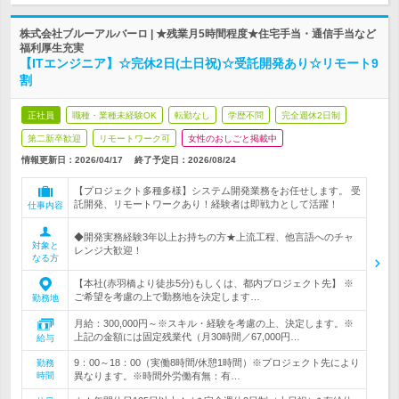
株式会社ブルーアルバーロ | ★残業月5時間程度★住宅手当・通信手当など
福利厚生充実
【ITエンジニア】☆完休2日(土日祝)☆受託開発あり☆リモート9
割
正社員
職種・業種未経験OK
転勤なし
学歴不問
完全週休2日制
第二新卒歓迎
リモートワーク可
女性のおしごと掲載中
情報更新日：2026/04/17
終了予定日：
2026/08/24
【プロジェクト多種多様】システム開発業務をお任せします。 受
託開発、リモートワークあり！経験者は即戦力として活躍！
仕事内容
◆開発実務経験3年以上お持ちの方★上流工程、他言語へのチャ
対象と
レンジ大歓迎！
なる方
【本社(赤羽橋より徒歩5分)もしくは、都内プロジェクト先】 ※
ご希望を考慮の上で勤務地を決定します…
勤務地
月給：300,000円～※スキル・経験を考慮の上、決定します。※
上記の金額には固定残業代（月30時間／67,000円…
給与
9：00～18：00（実働8時間/休憩1時間）※プロジェクト先により
勤務
時間
異なります。※時間外労働有無：有…