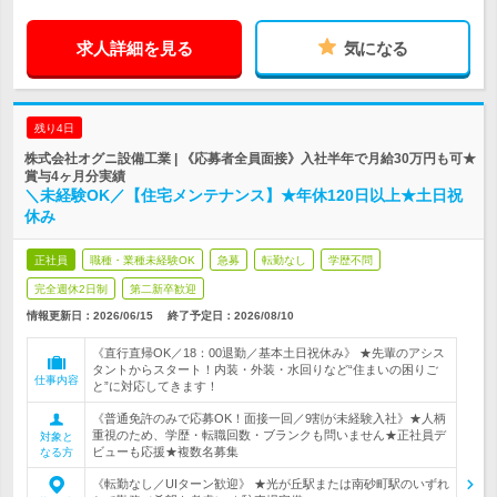
求人詳細を見る
気になる
残り4日
株式会社オグニ設備工業 | 《応募者全員面接》入社半年で月給30万円も可★
賞与4ヶ月分実績
＼未経験OK／【住宅メンテナンス】★年休120日以上★土日祝
休み
正社員
職種・業種未経験OK
急募
転勤なし
学歴不問
完全週休2日制
第二新卒歓迎
情報更新日：2026/06/15
終了予定日：
2026/08/10
《直行直帰OK／18：00退勤／基本土日祝休み》 ★先輩のアシス
タントからスタート！内装・外装・水回りなど“住まいの困りご
仕事内容
と”に対応してきます！
《普通免許のみで応募OK！面接一回／9割が未経験入社》★人柄
重視のため、学歴・転職回数・ブランクも問いません★正社員デ
対象と
ビューも応援★複数名募集
なる方
《転勤なし／UIターン歓迎》 ★光が丘駅または南砂町駅のいずれ