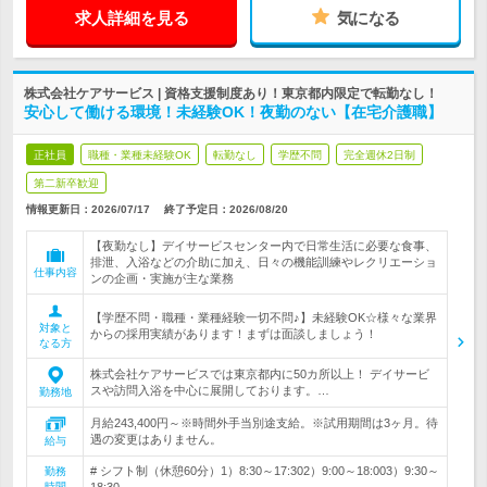
求人詳細を見る
気になる
株式会社ケアサービス | 資格支援制度あり！東京都内限定で転勤なし！
安心して働ける環境！未経験OK！夜勤のない【在宅介護職】
正社員
職種・業種未経験OK
転勤なし
学歴不問
完全週休2日制
第二新卒歓迎
情報更新日：2026/07/17
終了予定日：
2026/08/20
【夜勤なし】デイサービスセンター内で日常生活に必要な食事、
排泄、入浴などの介助に加え、日々の機能訓練やレクリエーショ
仕事内容
ンの企画・実施が主な業務
【学歴不問・職種・業種経験一切不問♪】未経験OK☆様々な業界
対象と
からの採用実績があります！まずは面談しましょう！
なる方
株式会社ケアサービスでは東京都内に50カ所以上！ デイサービ
スや訪問入浴を中心に展開しております。…
勤務地
月給243,400円～※時間外手当別途支給。※試用期間は3ヶ月。待
遇の変更はありません。
給与
# シフト制（休憩60分）1）8:30～17:302）9:00～18:003）9:30～
勤務
時間