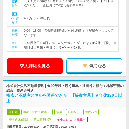
【★安定の固定給】月給257,000円～＜年収/月収例＞【例1】年
収530万円/一般社員（25歳）月給288,000…
給与
430万円～680万円
初年度
年収
9:00～18:00（労働時間8時間／休憩1時間）※配属会社により異
勤務
時間
なります。
＜年間休日120日＞※出向先のカレンダーによる■週休二日制 ※
休日
休暇
曜日は出向先・職種による■GW休暇■夏…
求人詳細を見る
気になる
株式会社矢島不動産管理 | ★40年以上続く練馬・世田谷に根付く地域密着の
総合不動産会社★
幅広い不動産スキルを習得できる！【提案営業】★年休120日以
上
正社員
職種・業種未経験OK
急募
転勤なし
学歴不問
完全週休2日制
第二新卒歓迎
女性のおしごと掲載中
情報更新日：2026/07/24
終了予定日：
2026/09/24