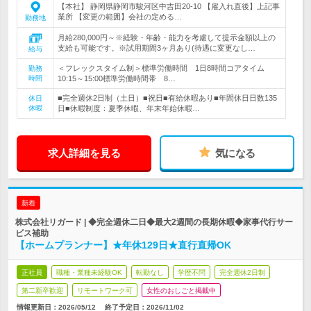
【本社】 静岡県静岡市駿河区中吉田20-10 【雇入れ直後】上記事
業所 【変更の範囲】会社の定める…
勤務地
月給280,000円～※経験・年齢・能力を考慮して提示金額以上の
支給も可能です。※試用期間3ヶ月あり(待遇に変更なし…
給与
＜フレックスタイム制＞標準労働時間 1日8時間コアタイム
勤務
時間
10:15～15:00標準労働時間帯 8…
■完全週休2日制（土日）■祝日■有給休暇あり■年間休日日数135
休日
休暇
日■休暇制度：夏季休暇、年末年始休暇…
求人詳細を見る
気になる
新着
株式会社リガード | ◆完全週休二日◆最大2週間の長期休暇◆家事代行サー
ビス補助
【ホームプランナー】★年休129日★直行直帰OK
正社員
職種・業種未経験OK
転勤なし
学歴不問
完全週休2日制
第二新卒歓迎
リモートワーク可
女性のおしごと掲載中
情報更新日：2026/05/12
終了予定日：
2026/11/02