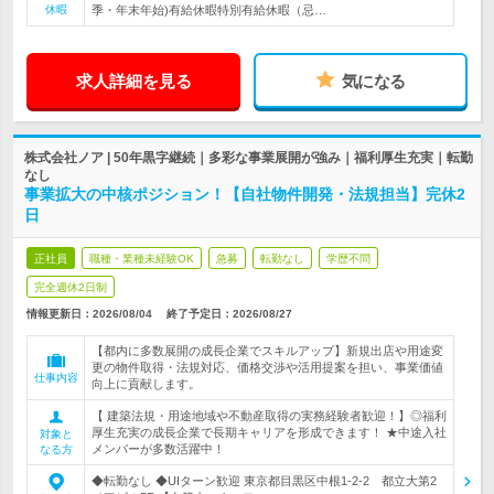
休暇
季・年末年始)有給休暇特別有給休暇（忌…
求人詳細を見る
気になる
株式会社ノア | 50年黒字継続｜多彩な事業展開が強み｜福利厚生充実｜転勤
なし
事業拡大の中核ポジション！【自社物件開発・法規担当】完休2
日
正社員
職種・業種未経験OK
急募
転勤なし
学歴不問
完全週休2日制
情報更新日：2026/08/04
終了予定日：
2026/08/27
【都内に多数展開の成長企業でスキルアップ】新規出店や用途変
更の物件取得・法規対応、価格交渉や活用提案を担い、事業価値
仕事内容
向上に貢献します。
【 建築法規・用途地域や不動産取得の実務経験者歓迎！】◎福利
厚生充実の成長企業で長期キャリアを形成できます！ ★中途入社
対象と
メンバーが多数活躍中！
なる方
◆転勤なし ◆UIターン歓迎 東京都目黒区中根1-2-2 都立大第2