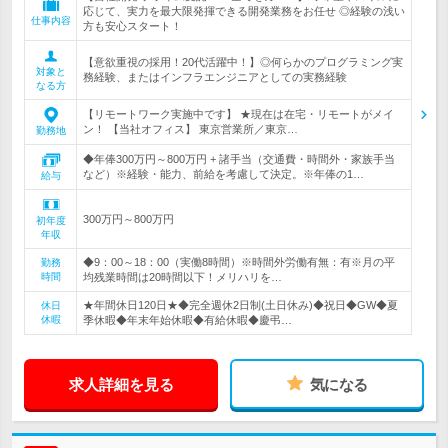
応じて、実力を最大限発揮できる開発業務をお任せ ◎経験の浅い
仕事内容
方も安心スタート！
【意欲重視の採用！20代活躍中！】◎何らかのプログラミング実
対象と
務経験、またはインフラエンジニアとしての実務経験
なる方
【リモートワーク実施中です】 ★現在は在宅・リモートがメイ
ン！ 【当社オフィス】 東京営業所／東京…
勤務地
◆年俸300万円～800万円 + 諸手当（交通費・時間外・家族手当
など）※経験・能力、前給を考慮して決定。※年俸の1…
給与
300万円～800万円
初年度
年収
◆9：00～18：00（実働8時間）※時間外労働有無：有※月の平
勤務
時間
均残業時間は20時間以下！メリハリを…
★年間休日120日★◆完全週休2日制(土日休み)◆祝日◆GW◆夏
休日
休暇
季休暇◆年末年始休暇◆有給休暇◆慶弔…
求人詳細を見る
気になる