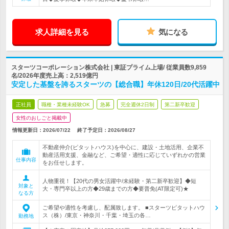
求人詳細を見る
気になる
スターツコーポレーション株式会社 | 東証プライム上場/ 従業員数9,859
名/2026年度売上高：2,519億円
安定した基盤を誇るスターツの【総合職】年休120日/20代活躍中
正社員
職種・業種未経験OK
急募
完全週休2日制
第二新卒歓迎
女性のおしごと掲載中
情報更新日：2026/07/22
終了予定日：
2026/08/27
不動産仲介(ピタットハウス)を中心に、建設・土地活用、企業不
動産活用支援、金融など、ご希望・適性に応じていずれかの営業
仕事内容
をお任せします。
人物重視！【20代の男女活躍中/未経験・第二新卒歓迎】◆短
対象と
大・専門卒以上の方◆29歳までの方◆要普免(AT限定可)★
なる方
ご希望や適性を考慮し、配属致します。 ■スターツピタットハウ
ス（株）/東京・神奈川・千葉・埼玉の各…
勤務地