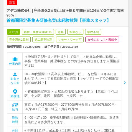
新着
アデコ株式会社 | 完全週休2日制(土日)+祝＆年間休日124日/☆3年後定着率
90％！
首都圏限定募集★研修充実/未経験歓迎【事務スタッフ】
正社員
職種・業種未経験OK
急募
転勤なし
学歴不問
完全週休2日制
第二新卒歓迎
リモートワーク可
女性のおしごと掲載中
情報更新日：2026/05/08
終了予定日：
2026/10/29
＜地域限定型社員／正社員として採用！＞配属先企業に勤務し、
事務・営業事務・経理事務な どのお仕事をお任せします☆面接基
仕事内容
本１回
20～30代活躍中！高卒以上/事務職デビューを歓迎！スキルに合
わせてサポートする教育制度も充実【キャリアシードでの採用実
対象と
績1000名以上】
なる方
＜首都圏限定募集＞ ☆駅近の職場もあります☆ 【東京】 千代田
区、中央区、港区、新宿区、文京区、台…
勤務地
東京：月給21万2000円～27万5000円神奈川：月給20万2000円～
26万5000円千葉・埼玉：月給19万20…
給与
9：00～17：30 ※実働7.5時間※勤務時間や残業時間は、派遣先
勤務
時間
企業により多少異なります。
# 年間休日124日完全週休二日制（土日祝休み）社休日(主に夏
休日