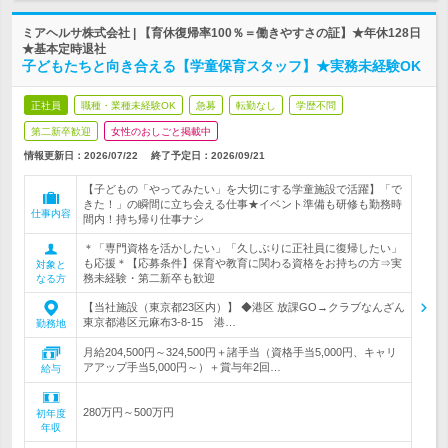
ミアヘルサ株式会社 | 【育休復帰率100％＝働きやすさの証】★年休128日
★基本定時退社
子どもたちと向き合える【学童保育スタッフ】★実務未経験OK
正社員
職種・業種未経験OK
急募
転勤なし
学歴不問
第二新卒歓迎
女性のおしごと掲載中
情報更新日：2026/07/22
終了予定日：
2026/09/21
【子どもの「やってみたい」を大切にする学童施設で活躍】「で
きた！」の瞬間に立ち会える仕事★イベント準備も研修も勤務時
仕事内容
間内！持ち帰り仕事ナシ
＊「専門資格を活かしたい」「久しぶりに正社員に復帰したい」
も応援＊【応募条件】保育や教育に関わる資格をお持ちの方⇒実
対象と
務未経験・第二新卒も歓迎
なる方
【当社施設（東京都23区内）】 ◆港区 放課GO→クラブなんざん
東京都港区元麻布3-8-15 港…
勤務地
月給204,500円～324,500円＋諸手当（資格手当5,000円、キャリ
アアップ手当5,000円～）＋賞与年2回…
給与
280万円～500万円
初年度
年収