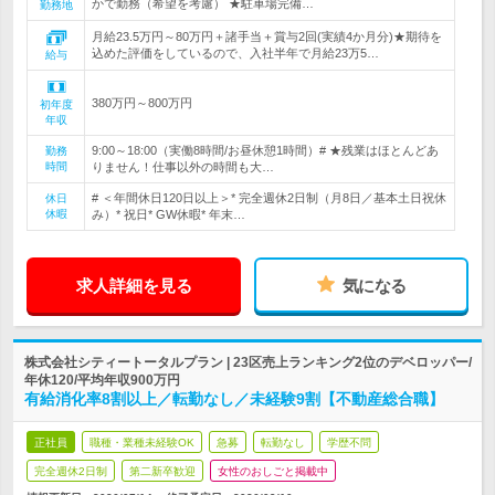
かで勤務（希望を考慮） ★駐車場完備…
勤務地
月給23.5万円～80万円＋諸手当＋賞与2回(実績4か月分)★期待を
込めた評価をしているので、入社半年で月給23万5…
給与
380万円～800万円
初年度
年収
9:00～18:00（実働8時間/お昼休憩1時間）# ★残業はほとんどあ
勤務
時間
りません！仕事以外の時間も大…
# ＜年間休日120日以上＞* 完全週休2日制（月8日／基本土日祝休
休日
休暇
み）* 祝日* GW休暇* 年末…
求人詳細を見る
気になる
株式会社シティートータルプラン | 23区売上ランキング2位のデベロッパー/
年休120/平均年収900万円
有給消化率8割以上／転勤なし／未経験9割【不動産総合職】
正社員
職種・業種未経験OK
急募
転勤なし
学歴不問
完全週休2日制
第二新卒歓迎
女性のおしごと掲載中