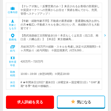
【テレアポ無し！反響営業のみ！】来店されるお客様の部屋探し
や賃貸オーナーへの営業からお任せ！実績を積んでから、売買、
仕事内容
管理へステップアップ！
【年齢・経験年齢不問】不動産の業界経験・普通運転免許お持ち
の方★幅広い不動産スキルを身に付けたい方、未経験の方も大歓
対象と
迎です！
なる方
【西武池袋線江古田駅徒歩1分！本店もしくは支店（北口店、南
口店・八幡山店）】 【本店】 東京都練馬…
勤務地
月給35万円～50万円※経験・スキルを考慮し決定※試用期間3～6
ヶ月間あり（給与同額） ※固定残業代（6万9,000…
給与
420万円～720万円
初年度
年収
勤務
10:00～19:00（休憩1時間）※閉店18:00
時間
# ★年間休日120日* 週休2日（水曜定休＋固定曜日1日）* GW* 夏
休日
休暇
期* 冬季* 有給※積極的…
求人詳細を見る
気になる