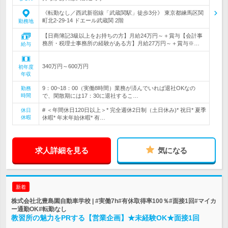
《転勤なし／西武新宿線「武蔵関駅」徒歩3分》 東京都練馬区関
町北2-29-14 ドエール武蔵関 2階
勤務地
【日商簿記3級以上をお持ちの方】月給24万円～＋賞与【会計事
務所・税理士事務所の経験がある方】月給27万円～＋賞与※…
給与
340万円～600万円
初年度
年収
9：00~18：00（実働8時間）業務が済んでいれば退社OKなの
勤務
時間
で、閑散期には17：30に退社するこ…
# ＜年間休日120日以上＞* 完全週休2日制（土日休み)* 祝日* 夏季
休日
休暇
休暇* 年末年始休暇* 有…
求人詳細を見る
気になる
新着
株式会社北豊島園自動車学校 | #実働7h#有休取得率100％#面接1回#マイカ
ー通勤OK#転勤なし
教習所の魅力をPRする【営業企画】★未経験OK★面接1回