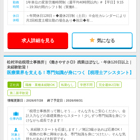
1年単位の変形労働時間制（週平均40時間以内）# 【平日】9:15
勤務
時間
～19:30の間のシフト制（実働8…
＜年間休日128日＞◆週休2日制（土日）※会社カレンダーにより
休日
休暇
月2回程度土曜出勤の場合あり◆祝日◆有…
求人詳細を見る
気になる
松村洋佑税理士事務所 | 《働きやすさ◎》残業ほぼなし・年休120日以上｜
未経験歓迎！
医療業界を支える！専門知識が身につく【税理士アシスタント】
正社員
職種・業種未経験OK
転勤なし
学歴不問
完全週休2日制
第二新卒歓迎
情報更新日：2026/07/28
終了予定日：
2026/08/31
「税理士事務所って難しそう…」そんな方もご安心ください。会
計入力などの基礎業務からスタート！少しずつ専門知識を身につ
仕事内容
けながら成長できます！
＼ 未経験スタートを応援します！／簿記3級があれば応募OK！
「税務の仕事に興味がある、専門知識を身につけたい」そんな気
対象と
持ちがあれば大歓迎です♪
なる方