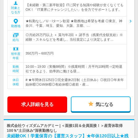
【未経験・第二新卒歓迎】ITに関する知識や経験が全くなくても
対象と
OK！「IT業界にチャレンジしたい」を全力でサポートします。
なる方
★転勤なし／U・Iターン歓迎 ★勤務地は希望を考慮 ◎東京、神
奈川、千葉、埼玉、愛知、大阪、京都、…
勤務地
◎月給25万円以上 ＋ 賞与年2回 ＋ 諸手当（残業代全額支給）※
経験・スキルなどを考慮し、当社規定により決定します…
給与
350万円～600万円
初年度
年収
10:00～19:00（実働8時間）※残業時間：月平均10時間⇒定時退
勤務
時間
社できるよう、効率的に働ける環…
# ★年間休日125日◎完全週休2日制（土日休み）◎祝日◎年末年
休日
休暇
始休暇◎GW休暇◎有給休暇◎産前・産…
求人詳細を見る
気になる
株式会社ウィズダムアカデミー | ＜面接1回＆全員面接！＞産育休取得
100％*土日休み*深夜勤務なし
未経験OK！学童保育の【運営スタッフ】★年休120日以上★残