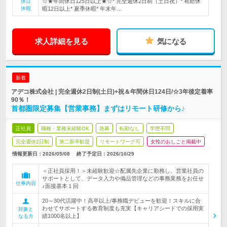
☆★年間休日125日以上★☆* 完全週休2日制（土日祝）* 有給休
休日
休暇
暇12日以上* 夏季休暇* 年末年…
求人詳細を見る
気になる
新着
アデコ株式会社 | 完全週休2日制(土日)+祝＆年間休日124日/☆3年後定着率
90％！
首都圏限定募集【営業事務】まずはリモート研修から♪
正社員
職種・業種未経験OK
急募
転勤なし
学歴不問
完全週休2日制
第二新卒歓迎
リモートワーク可
女性のおしごと掲載中
情報更新日：2026/05/08
終了予定日：
2026/10/29
＜正社員採用！＞未経験歓迎☆配属先企業に勤務し、営業社員の
サポートとして、データ入力や備品管理などの事務業務をお任せ
仕事内容
♪面接基本１回
20～30代活躍中！高卒以上/事務職デビューを歓迎！スキルに合
わせてサポートする教育制度も充実【キャリアシードでの採用実
対象と
績1000名以上】
なる方