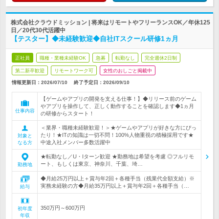
株式会社クラウドミッション | 将来はリモートやフリーランスOK／年休125
日／20代30代活躍中
【テスター】◆未経験歓迎◆自社ITスクール研修1ヵ月
正社員
職種・業種未経験OK
急募
転勤なし
完全週休2日制
第二新卒歓迎
リモートワーク可
女性のおしごと掲載中
情報更新日：2026/07/10
終了予定日：
2026/09/10
【ゲームやアプリの開発を支える仕事！】◆リリース前のゲーム
やアプリを操作して、正しく動作することを確認します◆1ヵ月
仕事内容
の研修からスタート！
＜業界・職種未経験歓迎！＞★ゲームやアプリが好きな方にぴっ
たり！★ITの知識は一切不問！100%人物重視の積極採用です★
対象と
中途入社メンバー多数活躍中
なる方
★転勤なし／U・Iターン歓迎 ★勤務地は希望を考慮 ◎フルリモ
ート、もしくは東京、神奈川、千葉、埼…
勤務地
◆月給25万円以上＋賞与年2回＋各種手当（残業代全額支給）※
実務未経験の方◆月給35万円以上＋賞与年2回＋各種手当（…
給与
350万円～600万円
初年度
年収