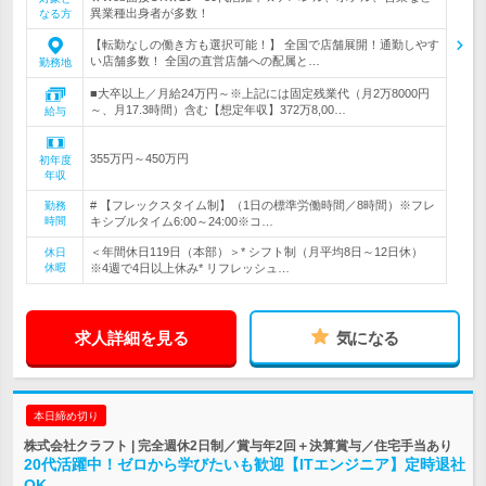
異業種出身者が多数！
なる方
【転勤なしの働き方も選択可能！】 全国で店舗展開！通勤しやす
い店舗多数！ 全国の直営店舗への配属と…
勤務地
■大卒以上／月給24万円～※上記には固定残業代（月2万8000円
～、月17.3時間）含む【想定年収】372万8,00…
給与
355万円～450万円
初年度
年収
# 【フレックスタイム制】（1日の標準労働時間／8時間）※フレ
勤務
時間
キシブルタイム6:00～24:00※コ…
＜年間休日119日（本部）＞* シフト制（月平均8日～12日休）
休日
休暇
※4週で4日以上休み* リフレッシュ…
求人詳細を見る
気になる
本日締め切り
株式会社クラフト | 完全週休2日制／賞与年2回＋決算賞与／住宅手当あり
20代活躍中！ゼロから学びたいも歓迎【ITエンジニア】定時退社
OK