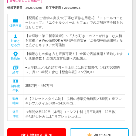
女性のおしごと掲載中
情報更新日：2026/08/05
終了予定日：
2026/09/24
【配属前に”座学＆実技”の丁寧な研修を用意♪】『ドトールコーヒ
ーショップ』『エクセルシオール カフェ』での店舗運営全般をお
仕事内容
任せします。
【未経験・第二新卒歓迎】＼「人が好き・カフェが好き」な人柄
を重視／★Web面接OK★福利厚生充実★『店長/SV/商品開発』な
対象と
ど広がるキャリアの可能性
なる方
【転勤なしの働き方も選択可能！】 全国で店舗展開！通勤しやす
い店舗多数！ 全国の直営店舗への配属と…
勤務地
■大卒以上／月給24万円～※上記には固定残業代（月2万8000円
～、月17.3時間）含む【想定年収】372万8,00…
給与
355万円～450万円
初年度
年収
# 【フレックスタイム制】（1日の標準労働時間／8時間）※フレ
勤務
時間
キシブルタイム6:00～24:00※コ…
＜年間休日119日（本部）＞* シフト制（月平均8日～12日休）
休日
休暇
※4週4日休み以上* リフレッシュ休…
求人詳細を見る
気になる