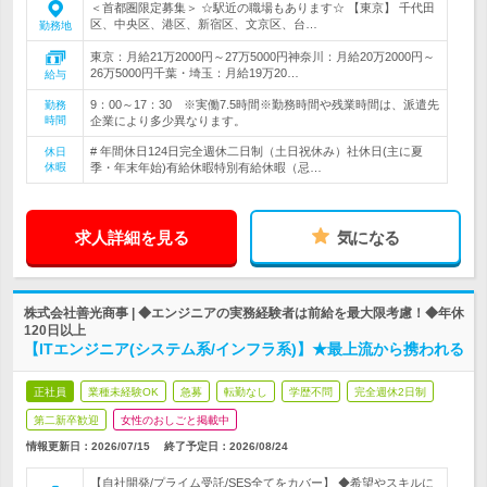
＜首都圏限定募集＞ ☆駅近の職場もあります☆ 【東京】 千代田
区、中央区、港区、新宿区、文京区、台…
勤務地
東京：月給21万2000円～27万5000円神奈川：月給20万2000円～
26万5000円千葉・埼玉：月給19万20…
給与
9：00～17：30 ※実働7.5時間※勤務時間や残業時間は、派遣先
勤務
時間
企業により多少異なります。
# 年間休日124日完全週休二日制（土日祝休み）社休日(主に夏
休日
休暇
季・年末年始)有給休暇特別有給休暇（忌…
求人詳細を見る
気になる
株式会社善光商事 | ◆エンジニアの実務経験者は前給を最大限考慮！◆年休
120日以上
【ITエンジニア(システム系/インフラ系)】★最上流から携われる
正社員
業種未経験OK
急募
転勤なし
学歴不問
完全週休2日制
第二新卒歓迎
女性のおしごと掲載中
情報更新日：2026/07/15
終了予定日：
2026/08/24
【自社開発/プライム受託/SES全てをカバー】 ◆希望やスキルに