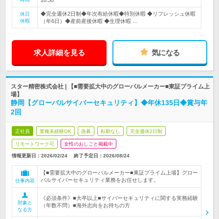
18:30
◆完全週休2日制◆年次有給休暇◆特別休暇 ◆リフレッシュ休暇
休日
休暇
（年6日）◆産前産後休暇 ◆生理休暇 …
求人詳細を見る
気になる
スター精密株式会社 | 【■需要拡大中のグローバルメーカー■東証プライム上
場】
静岡【グローバルサイバーセキュリティ】◆年休135日◆賞与年
2回
正社員
業種未経験OK
急募
転勤なし
完全週休2日制
リモートワーク可
女性のおしごと掲載中
情報更新日：2026/02/24
終了予定日：
2026/08/24
【■需要拡大中のグローバルメーカー■東証プライム上場】グロー
バルサイバーセキュリティ業務をお任せします。
仕事内容
《必須条件》■大卒以上■サイバーセキュリティに関する実務経験
対象と
（年数不問）■海外志向をお持ちの方
なる方