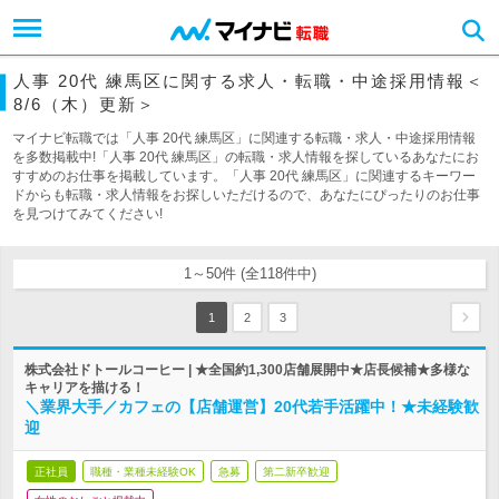
人事 20代 練馬区に関する求人・転職・中途採用情報＜
8/6（木）更新＞
マイナビ転職では「人事 20代 練馬区」に関連する転職・求人・中途採用情報
を多数掲載中!「人事 20代 練馬区」の転職・求人情報を探しているあなたにお
すすめのお仕事を掲載しています。「人事 20代 練馬区」に関連するキーワー
ドからも転職・求人情報をお探しいただけるので、あなたにぴったりのお仕事
を見つけてみてください!
1～50件 (全118件中)
1
2
3
株式会社ドトールコーヒー | ★全国約1,300店舗展開中★店長候補★多様な
キャリアを描ける！
＼業界大手／カフェの【店舗運営】20代若手活躍中！★未経験歓
迎
正社員
職種・業種未経験OK
急募
第二新卒歓迎