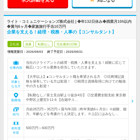
ライト・コミュニケーションズ株式会社 | ◆年132日休み◆残業月10h以内
◆賞与6ヶ月◆家族旅行手当10万円
企業を支える！経理・税務・人事の【コンサルタント】
正社員
急募
転勤なし
完全週休2日制
情報更新日：2026/08/03
終了予定日：
2026/08/31
当社のクライアントの経理・税務・人事を支える！経験に応じて
幅広いコンサル業務を担当していただきます。
仕事内容
【大卒以上】●コンサルタント職を希望される方 ◎日商簿記資
格を保有している方は歓迎！ ◎税理士資格取得に向けての勉強
対象と
中の方も歓迎！
なる方
【転勤なし／富士見台駅より徒歩4分】 ◎交通費全額支給 東京都
中野区上鷺宮3-11-6 【在籍中ス…
勤務地
月給28万円～35万円＋賞与年2回（昨年実績6ヶ月分）※経験、能
力、年齢などを考慮のうえ決定します。※上記にはみなし…
給与
500万円～600万円
初年度
年収