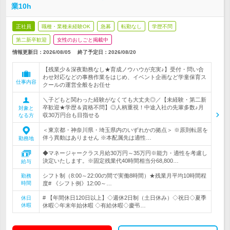
業10h
正社員
職種・業種未経験OK
急募
転勤なし
学歴不問
第二新卒歓迎
女性のおしごと掲載中
情報更新日：2026/08/05
終了予定日：
2026/08/20
【残業少＆深夜勤務なし★育成ノウハウが充実♪】受付・問い合
わせ対応などの事務作業をはじめ、イベント企画など学童保育ス
仕事内容
クールの運営全般をお任せ
＼子どもと関わった経験がなくても大丈夫◎／【未経験・第二新
卒歓迎★学歴＆資格不問】◎人柄重視！中途入社の先輩多数♪月
対象と
収30万円台も目指せる
なる方
＜東京都・神奈川県・埼玉県内のいずれかの拠点＞ ※原則転居を
伴う異動はありません ※本配属先は適性…
勤務地
◆マネージャークラス月給30万円～35万円※能力・適性を考慮し
決定いたします。※固定残業代40時間相当分68,800…
給与
シフト制（8:00～22:00の間で実働8時間）★残業月平均10時間程
勤務
時間
度# 《シフト例》12:00～…
# 【年間休日120日以上】◇週休2日制（土日休み）◇祝日◇夏季
休日
休暇
休暇◇年末年始休暇 ◇有給休暇◇慶弔…