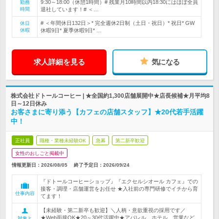
9:30～18:00（休憩1時間）# 残業月10時間以内18:30にはほぼ全員
勤務
時間
退社しています！# ＜…
# ＜年間休日132日＞* 完全週休2日制（土日・祝日）* 祝日* GW
休日
休暇
休暇9日* 夏季休暇9日* …
求人詳細を見る
気になる
株式会社ドトールコーヒー | ★全国約1,300店舗展開中★店長候補★月平均8
日～12日休み
お客さまに寄り添う【カフェの店舗スタッフ】★20代若手活躍
中！
正社員
職種・業種未経験OK
急募
第二新卒歓迎
女性のおしごと掲載中
情報更新日：2026/08/05
終了予定日：
2026/09/24
『ドトールコーヒーショップ』『エクセルシオール カフェ』での
接客・調理・店舗運営をお任せ ★入社前の専門研修でイチから育
仕事内容
てます！
【未経験・第二新卒も歓迎】＼人柄・意欲重視の採用です／
★Web面接OK★20～30代活躍中★アパレル、ホテル、営業など
対象と