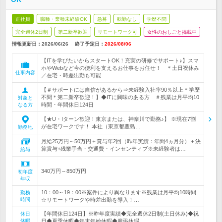
正社員
職種・業種未経験OK
急募
転勤なし
学歴不問
完全週休2日制
第二新卒歓迎
リモートワーク可
女性のおしごと掲載中
情報更新日：2026/06/26
終了予定日：
2026/08/06
【ITを学びたいからスタートOK！充実の研修でサポート♪】スマ
ホやWebなど今の便利を支えるお仕事をお任せ！ ＊土日祝休み
仕事内容
／在宅・時差出勤も可能
【＃サポートには自信があるから⇒未経験入社率90％以上＊学歴
不問＊第二新卒歓迎！】◆ITに興味のある方 ＃残業は月平均10
対象と
時間・年間休日124日
なる方
【★U・Iターン歓迎！東京または、神奈川で勤務♪】 ※現在7割
が在宅ワークです！ 本社（東京都豊島…
勤務地
月給25万円～50万円＋賞与年2回（昨年実績：年間4ヵ月分）＋決
算賞与+残業手当・交通費・インセンティブ※未経験者は…
給与
340万円～850万円
初年度
年収
10：00～19：00※案件により異なります※残業は月平均10時間
勤務
時間
☆リモートワークや時差出勤を導入！…
【年間休日124日】※昨年度実績◆完全週休2日制(土日休み)◆祝
休日
休暇
日◆夏季休暇◆年末年始休暇◆慶弔休暇…