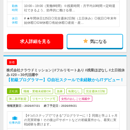
10:00～19:00（実働8時間）※残業時間：月平均10時間⇒定時退
勤務
時間
社できるよう、効率的に働ける環…
# ★年間休日125日◎完全週休2日制（土日休み）◎祝日◎年末年
休日
休暇
始休暇◎GW休暇◎有給休暇◎産前・産…
求人詳細を見る
気になる
新着
株式会社クラウドミッション | #フルリモートあり #残業ほぼなし #土日祝休
み #20～30代活躍中
【初級プログラマー】◎自社スクールで未経験からITデビュー！
正社員
職種・業種未経験OK
急募
転勤なし
完全週休2日制
第二新卒歓迎
リモートワーク可
女性のおしごと掲載中
情報更新日：2026/07/21
終了予定日：
2026/09/21
【4つのステップで”できる”プログラマーに！】同期と学ぶ１ヶ月
の充実研修！その後はITサポートなどの初級案件から、着実に実
仕事内容
戦経験を磨けます。