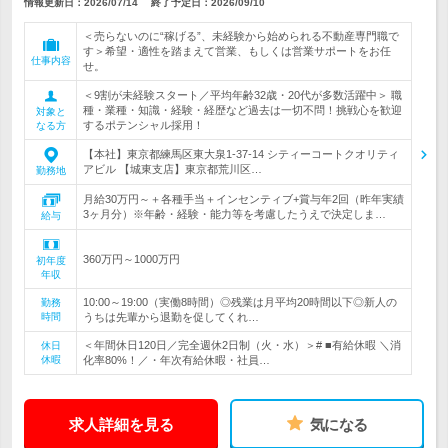
情報更新日：2026/07/14
終了予定日：
2026/09/10
＜売らないのに“稼げる”、未経験から始められる不動産専門職で
す＞希望・適性を踏まえて営業、もしくは営業サポートをお任
仕事内容
せ。
＜9割が未経験スタート／平均年齢32歳・20代が多数活躍中＞ 職
種・業種・知識・経験・経歴など過去は一切不問！挑戦心を歓迎
対象と
するポテンシャル採用！
なる方
【本社】東京都練馬区東大泉1-37-14 シティーコートクオリティ
アビル 【城東支店】東京都荒川区…
勤務地
月給30万円～＋各種手当＋インセンティブ+賞与年2回（昨年実績
3ヶ月分）※年齢・経験・能力等を考慮したうえで決定しま…
給与
360万円～1000万円
初年度
年収
10:00～19:00（実働8時間）◎残業は月平均20時間以下◎新人の
勤務
時間
うちは先輩から退勤を促してくれ…
＜年間休日120日／完全週休2日制（火・水）＞# ■有給休暇 ＼消
休日
休暇
化率80%！／・年次有給休暇・社員…
求人詳細を見る
気になる