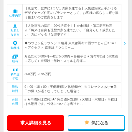
【東京で、世界に1つだけの家を建てる】人気建築家と手がける
デザイナーズ住宅のプランナーとして、お客様の暮らしに寄り添
仕事内容
う住まいのご提案をします
【人物重視の採用！20代活躍中！】☆未経験・第二新卒歓迎
☆「将来は自身も理想の家を建てたい」「自分らしく成長した
対象と
い」方にピッタリな環境です！
なる方
◆つつじヶ丘ラウンジ ※急募 東京都調布市西つつじヶ丘3-14-1
＜アクセス＞ 京王線『つつじヶ…
勤務地
月給25万6,800円～42万5,000円 + 各種手当 + 賞与年2回（※業績
に応じて）※経験・年齢・スキルを考慮…
給与
360万円～595万円
初年度
年収
9：00～18：00（実働8時間／休憩60分）※フレックスあり★前
勤務
時間
日の帰りが遅くなってしまった場合に…
# ★年間休日129日★* 完全週休2日制（火曜日・水曜日）※祝日
休日
休暇
は出勤日です。代休については当社カ…
求人詳細を見る
気になる