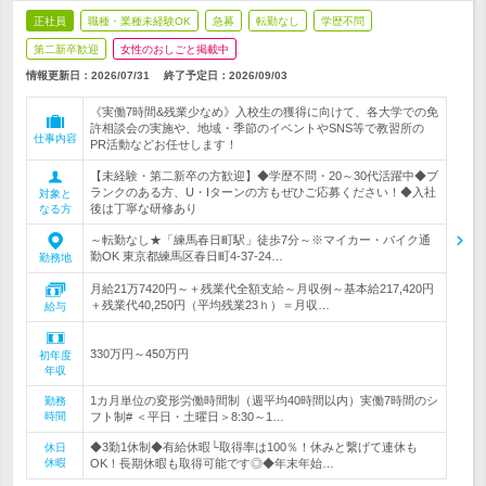
正社員
職種・業種未経験OK
急募
転勤なし
学歴不問
第二新卒歓迎
女性のおしごと掲載中
情報更新日：2026/07/31
終了予定日：
2026/09/03
《実働7時間&残業少なめ》入校生の獲得に向けて、各大学での免
許相談会の実施や、地域・季節のイベントやSNS等で教習所の
仕事内容
PR活動などお任せします！
【未経験・第二新卒の方歓迎】◆学歴不問・20～30代活躍中◆ブ
ランクのある方、U・Iターンの方もぜひご応募ください！◆入社
対象と
後は丁寧な研修あり
なる方
～転勤なし★「練馬春日町駅」徒歩7分～※マイカー・バイク通
勤OK 東京都練馬区春日町4-37-24…
勤務地
月給21万7420円～＋残業代全額支給～月収例～基本給217,420円
＋残業代40,250円（平均残業23ｈ）＝月収…
給与
330万円～450万円
初年度
年収
1カ月単位の変形労働時間制（週平均40時間以内）実働7時間のシ
勤務
時間
フト制# ＜平日・土曜日＞8:30～1…
◆3勤1休制◆有給休暇└取得率は100％！休みと繋げて連休も
休日
休暇
OK！長期休暇も取得可能です◎◆年末年始…