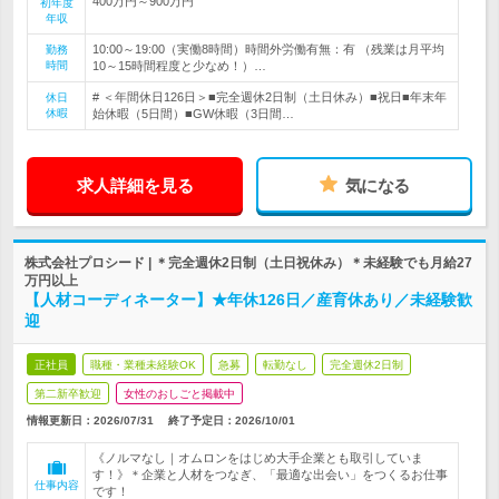
400万円～900万円
初年度
年収
10:00～19:00（実働8時間）時間外労働有無：有 （残業は月平均
勤務
時間
10～15時間程度と少なめ！）…
# ＜年間休日126日＞■完全週休2日制（土日休み）■祝日■年末年
休日
休暇
始休暇（5日間）■GW休暇（3日間…
求人詳細を見る
気になる
株式会社プロシード | ＊完全週休2日制（土日祝休み）＊未経験でも月給27
万円以上
【人材コーディネーター】★年休126日／産育休あり／未経験歓
迎
正社員
職種・業種未経験OK
急募
転勤なし
完全週休2日制
第二新卒歓迎
女性のおしごと掲載中
情報更新日：2026/07/31
終了予定日：
2026/10/01
《ノルマなし｜オムロンをはじめ大手企業とも取引していま
す！》＊企業と人材をつなぎ、「最適な出会い」をつくるお仕事
仕事内容
です！