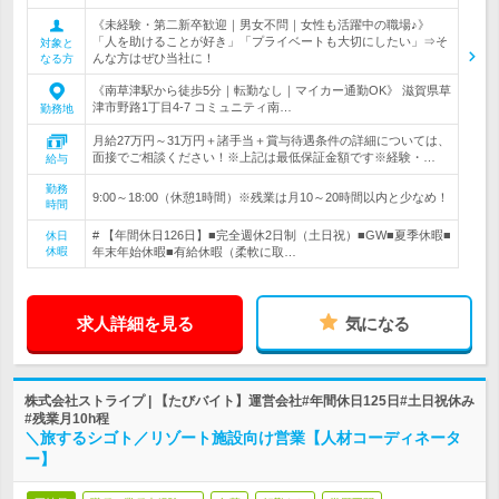
《未経験・第二新卒歓迎｜男女不問｜女性も活躍中の職場♪》
「人を助けることが好き」「プライベートも大切にしたい」⇒そ
対象と
んな方はぜひ当社に！
なる方
《南草津駅から徒歩5分｜転勤なし｜マイカー通勤OK》 滋賀県草
津市野路1丁目4-7 コミュニティ南…
勤務地
月給27万円～31万円＋諸手当＋賞与待遇条件の詳細については、
面接でご相談ください！※上記は最低保証金額です※経験・…
給与
勤務
9:00～18:00（休憩1時間）※残業は月10～20時間以内と少なめ！
時間
# 【年間休日126日】■完全週休2日制（土日祝）■GW■夏季休暇■
休日
休暇
年末年始休暇■有給休暇（柔軟に取…
求人詳細を見る
気になる
株式会社ストライプ | 【たびバイト】運営会社#年間休日125日#土日祝休み
#残業月10h程
＼旅するシゴト／リゾート施設向け営業【人材コーディネータ
ー】