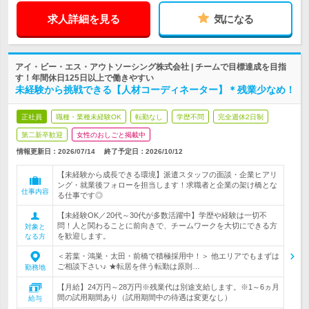
求人詳細を見る
気になる
アイ・ビー・エス・アウトソーシング株式会社 | チームで目標達成を目指
す！年間休日125日以上で働きやすい
未経験から挑戦できる【人材コーディネーター】＊残業少なめ！
正社員
職種・業種未経験OK
転勤なし
学歴不問
完全週休2日制
第二新卒歓迎
女性のおしごと掲載中
情報更新日：2026/07/14
終了予定日：
2026/10/12
【未経験から成長できる環境】派遣スタッフの面談・企業ヒアリ
ング・就業後フォローを担当します！求職者と企業の架け橋とな
仕事内容
る仕事です◎
【未経験OK／20代～30代が多数活躍中】学歴や経験は一切不
問！人と関わることに前向きで、チームワークを大切にできる方
対象と
を歓迎します。
なる方
＜若葉・鴻巣・太田・前橋で積極採用中！＞ 他エリアでもまずは
ご相談下さい♪ ★転居を伴う転勤は原則…
勤務地
【月給】24万円～28万円※残業代は別途支給します。※1～6ヵ月
間の試用期間あり（試用期間中の待遇は変更なし）
給与