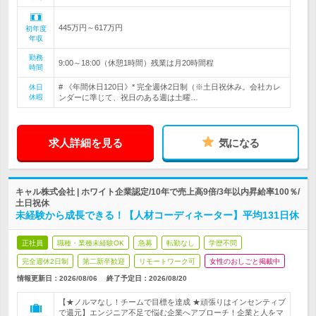
445万円～617万円
初年度
年収
勤務
9:00～18:00（休憩1時間）残業は月20時間程
時間
# 《年間休日120日》* 完全週休2日制（※土日祝休み。会社カレ
休日
休暇
ンダーに準じて、祝日のある週は土曜…
求人詳細を見る
気になる
キャル株式会社 | ホワイト企業認定/10年で売上高9倍/3年以内昇給率100％/
土日祝休
未経験から成長できる！【人材コーディネーター】平均131日休
正社員
職種・業種未経験OK
急募
転勤なし
学歴不問
完全週休2日制
第二新卒歓迎
リモートワーク可
女性のおしごと掲載中
情報更新日：2026/08/06
終了予定日：
2026/08/20
【★ノルマなし！チームで目標を達成 ★頑張りはインセンティブ
で還元】エンジニア不足で悩む企業へアプローチ！企業と人をマ