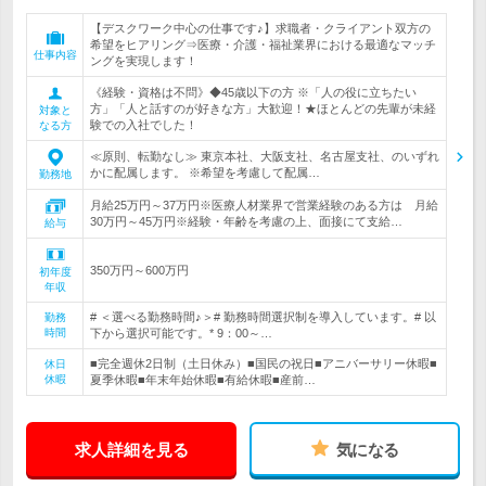
【デスクワーク中心の仕事です♪】求職者・クライアント双方の
希望をヒアリング⇒医療・介護・福祉業界における最適なマッチ
仕事内容
ングを実現します！
《経験・資格は不問》◆45歳以下の方 ※「人の役に立ちたい
方」「人と話すのが好きな方」大歓迎！★ほとんどの先輩が未経
対象と
験での入社でした！
なる方
≪原則、転勤なし≫ 東京本社、大阪支社、名古屋支社、のいずれ
かに配属します。 ※希望を考慮して配属…
勤務地
月給25万円～37万円※医療人材業界で営業経験のある方は 月給
30万円～45万円※経験・年齢を考慮の上、面接にて支給…
給与
350万円～600万円
初年度
年収
# ＜選べる勤務時間♪＞# 勤務時間選択制を導入しています。# 以
勤務
時間
下から選択可能です。* 9：00～…
■完全週休2日制（土日休み）■国民の祝日■アニバーサリー休暇■
休日
休暇
夏季休暇■年末年始休暇■有給休暇■産前…
求人詳細を見る
気になる