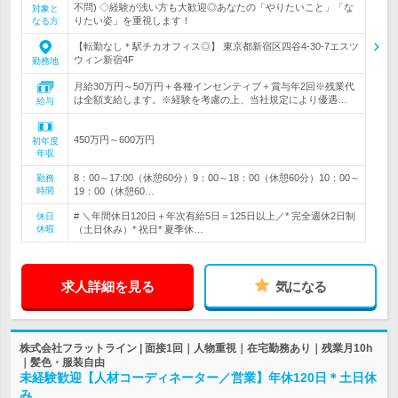
不問) ◇経験が浅い方も大歓迎◎あなたの「やりたいこと」「な
対象と
りたい姿」を重視します！
なる方
【転勤なし＊駅チカオフィス◎】 東京都新宿区四谷4-30-7エスツ
ウィン新宿4F
勤務地
月給30万円～50万円＋各種インセンティブ＋賞与年2回※残業代
は全額支給します。※経験を考慮の上、当社規定により優遇…
給与
450万円～600万円
初年度
年収
8：00～17:00（休憩60分）9：00～18：00（休憩60分）10：00～
勤務
時間
19：00（休憩60…
# ＼年間休日120日＋年次有給5日＝125日以上／* 完全週休2日制
休日
休暇
（土日休み）* 祝日* 夏季休…
求人詳細を見る
気になる
株式会社フラットライン | 面接1回｜人物重視｜在宅勤務あり｜残業月10h
｜髪色・服装自由
未経験歓迎【人材コーディネーター／営業】年休120日＊土日休
み