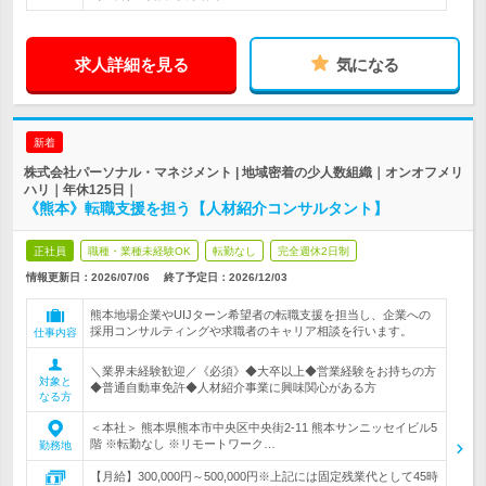
求人詳細を見る
気になる
新着
株式会社パーソナル・マネジメント | 地域密着の少人数組織｜オンオフメリ
ハリ｜年休125日｜
《熊本》転職支援を担う【人材紹介コンサルタント】
正社員
職種・業種未経験OK
転勤なし
完全週休2日制
情報更新日：2026/07/06
終了予定日：
2026/12/03
熊本地場企業やUIJターン希望者の転職支援を担当し、企業への
採用コンサルティングや求職者のキャリア相談を行います。
仕事内容
＼業界未経験歓迎／《必須》◆大卒以上◆営業経験をお持ちの方
対象と
◆普通自動車免許◆人材紹介事業に興味関心がある方
なる方
＜本社＞ 熊本県熊本市中央区中央街2-11 熊本サンニッセイビル5
階 ※転勤なし ※リモートワーク…
勤務地
【月給】300,000円～500,000円※上記には固定残業代として45時