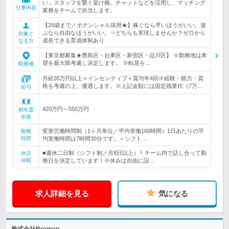
い」スタッフを繋ぐ架け橋。チャットなどを活用し、マッチング
仕事内容
業務をチームで担当します。
【29歳まで／ポテンシャル採用★】稼ぐなら早いほうがいい。遊
ぶなら自由なほうがいい。⇒どちらも実現しませんか？ゼロから
対象と
成長できる育成体制あり
なる方
【東京都募集★豊島区・台東区・新宿区・品川区】 ※勤務地は希
望を最大限考慮し決定します。 ※転居を…
勤務地
月給35万円以上＋インセンティブ＋賞与年4回※経験・能力・資
格を考慮の上、優遇します。※上記金額には固定残業代（7万…
給与
420万円～550万円
初年度
年収
変形労働時間制（1ヶ月単位／平均実働160時間）1日あたりの平
勤務
時間
均実働時間は7時間30分です。＜シフト…
■週休二日制（シフト制／月8日以上）└ チーム内で話し合って勤
休日
休暇
務日を決定しています！※休みは自由に設…
求人詳細を見る
気になる