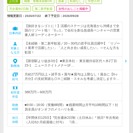
正社員
職種・業種未経験OK
急募
転勤なし
学歴不問
完全週休2日制
第二新卒歓迎
女性のおしごと掲載中
情報更新日：2026/07/22
終了予定日：
2026/09/28
【旅好きをシゴトに！】活躍のステージは北海道から沖縄まで全
国のリゾート地！「0→1」で会社を創る急成長ベンチャーの営業
仕事内容
兼人材コーディネーター！
【未経験・第二新卒歓迎／20～30代の若手社員活躍中】「リゾー
ト業界で活躍したい」「人と向き合い成長したい」⇒そんな方を
対象と
歓迎！
なる方
【新宿駅より徒歩3分】 ■東京本社： 東京都渋谷区代々木2丁目
23-1 ニューステイトメナー1F…
勤務地
月給27万円以上＋諸手当＋賞与★賞与は上限なし！過去に【6ヶ
月分】の支給実績も◎※ご経験・スキルを考慮し決定します※…
給与
388万円～600万円
初年度
年収
■9:00～18:00（実働8時間）★残業時間は月平均10時間以下！社
勤務
時間
員全員がオンオフのメリハリを最…
【年間休日125日】*完全週休2日制（土日休み）* 祝日* 年次有給
休日
休暇
（入社6か月経過後に付与） └消…