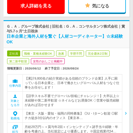
求人詳細を見る
気になる
Ｇ．Ａ．グループ株式会社 | 旧社名：G．A．コンサルタンツ株式会社｜賞
与5.7ヶ月*土日祝休
日本企業と海外人材を繋ぐ【人材コーディネーター】☆未経験
OK
正社員
職種・業種未経験OK
急募
学歴不問
完全週休2日制
第二新卒歓迎
女性のおしごと掲載中
情報更新日：2026/06/12
終了予定日：
2026/08/24
【累計9,800名の紹介実績がある信頼のブランド企業】人手に困
っている日本企業と、日本で働きたいグローバル人材をつなぐ仕
仕事内容
事をお任せします！
【語学スキル不要でグローバル領域にチャレンジ！】大卒以上☆
未経験や第二新卒歓迎 ☆ネイルなどお洒落OK ◇営業や販売経験
対象と
があれば活かせます
なる方
【東京・大阪・愛知・福岡の同時募集】 ◎U・Iターン歓迎 ◎駅
チカ徒歩3分以内のオフィス 【東京本…
勤務地
月給29万円～＋賞与年2回＋インセンティブ＋諸手当※経験・年
齢を考慮の上、当社規定により優遇します。※固定残業代54…
給与