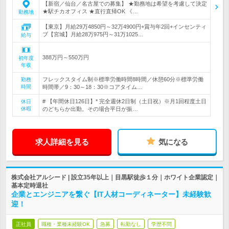
【新宿／仙台／名古屋での募集】 ★勤務地は希望を考慮して決定
★駅チカオフィス ★直行直帰OK 《…
勤務地
【東京】月給29万4850円～32万4900円+賞与年2回+インセンティ
ブ【宮城】月給28万975円～31万1025…
給与
388万円～550万円
初年度
年収
フレックスタイム制※標準労働時間8時間／休憩60分※標準労働
勤務
時間
時間帯／9：30～18：30※コアタイム…
# 【年間休日126日】* 完全週休2日制（土日祝）※月1回程度土日
休日
休暇
のどちらか出勤。その場合平日が振…
求人詳細を見る
気になる
株式会社アルシード | 設立35年以上｜目黒駅徒歩１分｜ホワイト企業認定｜
基本定時退社
企業とエンジニアを繋ぐ【IT人材コーディネーター】未経験歓
迎！
正社員
職種・業種未経験OK
急募
転勤なし
学歴不問