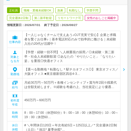
正社員
職種・業種未経験OK
急募
転勤なし
学歴不問
完全週休2日制
第二新卒歓迎
リモートワーク可
女性のおしごと掲載中
情報更新日：2026/07/31
終了予定日：
2026/08/27
【一人じゃなくチームで支えあう♪OJT充実で安心】企業と求職
者を繋ぐお仕事♪｜基本電話対応のみで効率的に働ける｜未経験
仕事内容
入社の20代が活躍中！
【学歴・経験一切不問】＼人柄重視の採用／◎未経験・第二新
卒・社会人未経験歓迎 ◎あなたの「やりたいこと」「なりたい
対象と
姿」を重視◎快適オフィス
なる方
【選べる勤務地＊転勤なし＊駅チカオフィス◎】 東京オフィス／
大阪オフィス ■東京都新宿区四谷4-3…
勤務地
月給30万円～50万円＋各種インセンティブ＋賞与年2回※残業代
は全額支給します。※経験を考慮の上、当社規定により優遇…
給与
450万円～600万円
初年度
年収
8：00～17:00（休憩60分）9：00～18：00（休憩60分）10：00～
勤務
時間
19：00（休憩60…
# ＼年間休日120日＋年次有給5日＝125日以上／* 完全週休2日制
休日
休暇
（土日）* 祝日* 夏季休暇*…