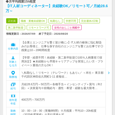
◆月平均残業15h程度
【IT人材コーディネーター】未経験OK／リモート可／月給28.6
万～
正社員
職種・業種未経験OK
転勤なし
学歴不問
完全週休2日制
第二新卒歓迎
リモートワーク可
女性のおしごと掲載中
情報更新日：2026/07/09
終了予定日：
2026/08/20
【企業とエンジニアを繋ぐ架け橋に♪】IT人材の確保に悩む馴染
みのお客様と、仕事を探す自社のエンジニアを繋ぐお仕事です◎
仕事内容
残業は10～20時間程度
【学歴・経歴不問！未経験・第二新卒歓迎◎100％人柄重視で採
用決定】★未経験から早期キャリアアップを実現したい方・プラ
対象と
イベート重視の方もOK！
なる方
＼転勤なし！リモート（テレワーク）もあり♪／ ＜本社＞ 東京都
千代田区神田佐久間町1-11 産報佐…
勤務地
月給28.6万円～50万円＋各種手当＋インセンティブ＋賞与（年2
回）＋決算賞与※前職給与・適性・希望・経験を最大限考…
給与
400万円～700万円
初年度
年収
10：00～19：00（実働8時間）※月残業：平均10～20h程度
勤務
時間
（2025年度実績）※直行直帰も可…