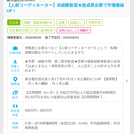
株式会社Bremen
【人材コーディネーター】未経験歓迎★急成長企業で市場価値
UP！
正社員
職種・業種未経験OK
急募
転勤なし
学歴不問
完全週休2日制
第二新卒歓迎
女性のおしごと掲載中
情報更新日：2026/06/30
終了予定日：
2026/08/31
求職者と企業をつなぐ【人材コーディネーター】として、転職・
就職活動をサポートしていただきます◎
仕事内容
★学歴・経験不問、第二新卒歓迎★営業や接客経験者歓迎※必須
ではありません！成長意欲が高く、人と話すことが好きな方を求
対象と
めます♪
なる方
東京都渋谷区富ケ谷1丁目9-19 代々木公園KSビル5F 【最寄駅】
・代々木八幡駅 ・代々木公園…
勤務地
【試用期間（6ヶ月）】月給27万円以上※固定残業代40時間分
(61,927円)を含む※超過分は別途支給【試用期間終了…
給与
400万円～650万円
初年度
年収
9:30～18:30実働8時間（休憩13:00～14:00）平均残業時間：月25
勤務
時間
時間程度