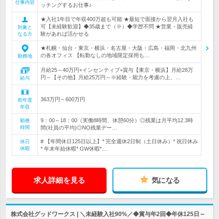
仕事内容
ッチングするお仕事♪
★入社1年目で年収400万超も可能 ★最短で面接から翌月入社も
可【未経験歓迎】◆35歳まで（※）◆学歴不問 ★営業・販売経
対象と
験があれば活かせる
なる方
★札幌・仙台・東京・横浜・名古屋・大阪・広島・福岡・北九州
の各オフィス 【転勤なしの地域限定採用も…
勤務地
月給25～40万円+インセンティブ+賞与【東京・横浜】月給28万
円～【その他】月給25万円～※経験・能力を考慮の上、…
給与
363万円～600万円
初年度
年収
9：00～18：00（実働8時間、休憩60分）◎残業は月平均12.3時
勤務
時間
間(社員の平均)◎NO残業デー…
# 【年間休日125日以上】* 完全週休2日制（土日休み）* 祝日休み
休日
休暇
* 年末年始休暇* GW休暇*…
求人詳細を見る
気になる
株式会社グッドワークス | ＼未経験入社90%／◆賞与年2回◆年休125日～