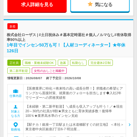
求人詳細を見る
気になる
新着
株式会社ローザス | #土日祝休み＃基本定時退社＃個人ノルマなし#有休取得
率90%以上
1年目でインセン50万も可！【人材コーディネーター】★年休
126日
正社員
職種・業種未経験OK
急募
転勤なし
完全週休2日制
第二新卒歓迎
女性のおしごと掲載中
情報更新日：2026/08/07
終了予定日：
2026/10/08
【医療業界に特化⇒将来性の高い成長分野！】求職者の希望ヒア
リングから面接対策、就業後のフォローを担当します◆入社2年
仕事内容
でリーダーへの昇格実績有
【未経験・第二新卒歓迎】＼成長も収入アップも叶う！／★現在
20～30代の社員が8割★男女ともに育休実績多数！復帰率
対象と
100％★業界高水準のインセン支給
なる方
【駅チカ！銀座一丁目駅または水道橋駅すぐの好立地】 ＜本社＞
東京都中央区銀座2丁目6-7 明治屋…
勤務地