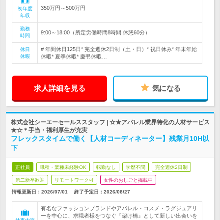
350万円～500万円
初年度
年収
勤務
9:00～18:00（所定労働時間8時間 休憩60分）
時間
# 年間休日125日* 完全週休2日制（土・日）* 祝日休み* 年末年始
休日
休暇
休暇* 夏季休暇* 慶弔休暇…
求人詳細を見る
気になる
株式会社シーエーセールススタッフ | ☆★アパレル業界特化の人材サービス
★☆＊手当・福利厚生が充実
フレックスタイムで働く【人材コーディネーター】残業月10H以
下
正社員
職種・業種未経験OK
転勤なし
学歴不問
完全週休2日制
第二新卒歓迎
リモートワーク可
女性のおしごと掲載中
情報更新日：2026/07/01
終了予定日：
2026/08/27
有名なファッションブランドやアパレル・コスメ・ラグジュアリ
ーを中心に、求職者様をつなぐ『架け橋』として新しい出会いを