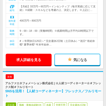
【月給】33万円～60万円＋インセンティブ（毎月実績に応じて支
給）※経験・スキルなどを考慮の上、決定します。※上記に…
給与
400万円～800万円
初年度
年収
9：00～18：00（実働8時間）※残業時間は月平均10時間以下で
勤務
時間
す。
# ＜年間休日125日＞* 完全週休2日制（土日休み）* 祝日* 有給休
休日
休暇
暇* 夏季休暇* 年末年始休…
求人詳細を見る
気になる
新着
アルファエネフォメーション株式会社 | ☆人材コーディネーター☆＃フレッ
クス制＃フルリモート
SNSを活用！【人材コーディネーター】フレックス／フルリモー
ト
正社員
職種・業種未経験OK
急募
学歴不問
完全週休2日制