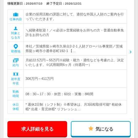
情報更新日：2026/07/10
終了予定日：
2026/12/31
企業の採用活動の課題に対して、適切な外国人人財のご案内を行
っていただきます。
仕事内容
＼経験者歓迎！／≪必須≫営業経験をお持ちの方・普通自動車免
対象と
許をお持ちの方
なる方
本社／茨城県龍ヶ崎市久保台2-2-1 人財グローバル事業部／茨城
県龍ヶ崎市小通幸谷町192-1 【…
勤務地
月給22.5万円～55万円※経験・能力・適性などを考慮の上、決定
いたします。※試用期間6ヶ月（待遇同一）
給与
306万円～411万円
初年度
年収
勤務
08：30～17：30・休憩：60分・実働：8時間
時間
* 週休2日制（シフト制）※希望休は、月3回程取得可能* 有給休
休日
休暇
暇* 出産・育児休暇* リフレッシュ…
求人詳細を見る
気になる