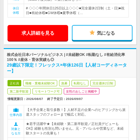
# ◇◇◇年間休日125日以上◇◇◇■完全週休2日制（土・日)■祝
休日
休暇
日■有給休暇■GW休暇■夏季休暇（…
求人詳細を見る
気になる
株式会社日本パーソナルビジネス | #未経験OK #転勤なし #有給消化率
100％ #産休・育休実績も◎
29歳以下限定！フレックス×年休126日【人材コーディネータ
ー】
正社員
職種・業種未経験OK
急募
転勤なし
完全週休2日制
第二新卒歓迎
リモートワーク可
女性のおしごと掲載中
情報更新日：2026/08/07
終了予定日：
2026/09/07
【大手企業と取引多数！】人材不足の企業へのヒアリングから派
遣スタッフのフォローまで幅広く対応。
仕事内容
★若手活躍中★【未経験・第二新卒歓迎／正社員デビューも
OK】経験も性別も問いません。元・アパレルや営業など、未経
対象と
験スタートの先輩も！
なる方