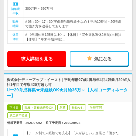
300万円～350万円
初年度
年収
# 08：30～17：30(実働8時間)残業少なめ！平均10時間～20時間
勤務
時間
で働き方を改善しております…
# 《年間休日125日以上》# 【休日】* 完全週休週休2日制(土日)#
休日
休暇
【休暇】* 年末年始休暇(…
求人詳細を見る
気になる
株式会社ディーアップ・イースト | 平均年齢27歳#賞与年4回#残業月20h#入
社1年目で年収420万超も可
Uー29育成募集★未経験OK★月給35万～【人材コーディネータ
ー】
正社員
職種・業種未経験OK
急募
転勤なし
学歴不問
第二新卒歓迎
情報更新日：2026/07/02
終了予定日：
2026/09/28
【チーム制で未経験でも安心】「人が欲しい」企業と「働きた