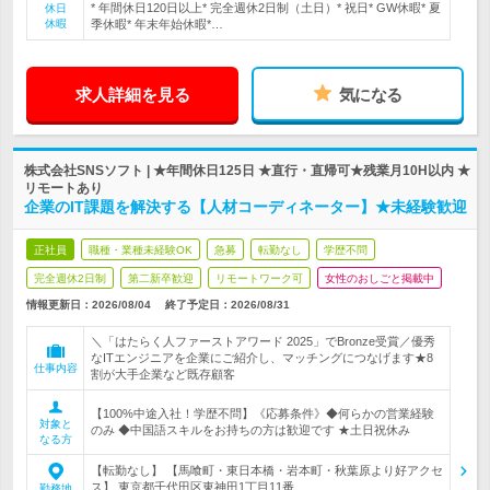
* 年間休日120日以上* 完全週休2日制（土日）* 祝日* GW休暇* 夏
休日
休暇
季休暇* 年末年始休暇*…
求人詳細を見る
気になる
株式会社SNSソフト | ★年間休日125日 ★直行・直帰可★残業月10H以内 ★
リモートあり
企業のIT課題を解決する【人材コーディネーター】★未経験歓迎
正社員
職種・業種未経験OK
急募
転勤なし
学歴不問
完全週休2日制
第二新卒歓迎
リモートワーク可
女性のおしごと掲載中
情報更新日：2026/08/04
終了予定日：
2026/08/31
＼「はたらく人ファーストアワード 2025」でBronze受賞／優秀
なITエンジニアを企業にご紹介し、マッチングにつなげます★8
仕事内容
割が大手企業など既存顧客
【100%中途入社！学歴不問】《応募条件》◆何らかの営業経験
対象と
のみ ◆中国語スキルをお持ちの方は歓迎です ★土日祝休み
なる方
【転勤なし】 【馬喰町・東日本橋・岩本町・秋葉原より好アクセ
ス】 東京都千代田区東神田1丁目11番…
勤務地