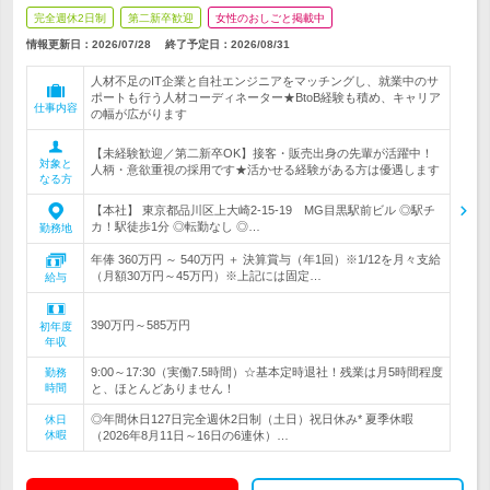
完全週休2日制
第二新卒歓迎
女性のおしごと掲載中
情報更新日：2026/07/28
終了予定日：
2026/08/31
人材不足のIT企業と自社エンジニアをマッチングし、就業中のサ
ポートも行う人材コーディネーター★BtoB経験も積め、キャリア
仕事内容
の幅が広がります
【未経験歓迎／第二新卒OK】接客・販売出身の先輩が活躍中！
対象と
人柄・意欲重視の採用です★活かせる経験がある方は優遇します
なる方
【本社】 東京都品川区上大崎2-15-19 MG目黒駅前ビル ◎駅チ
カ！駅徒歩1分 ◎転勤なし ◎…
勤務地
年俸 360万円 ～ 540万円 ＋ 決算賞与（年1回）※1/12を月々支給
（月額30万円～45万円）※上記には固定…
給与
390万円～585万円
初年度
年収
9:00～17:30（実働7.5時間）☆基本定時退社！残業は月5時間程度
勤務
時間
と、ほとんどありません！
◎年間休日127日完全週休2日制（土日）祝日休み* 夏季休暇
休日
休暇
（2026年8月11日～16日の6連休）…