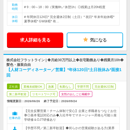
勤務
# 9：00～18：00（実働8h／休憩1h）◎残業は月20h程度
時間
# 年間休日124日* 完全週休2日制（土日）* 祝日* 年末年始休暇*
休日
休暇
夏季休暇* GW休暇* 有…
求人詳細を見る
気になる
株式会社フラットライン | ◆月給30万円以上◆在宅勤務あり◆残業月10h◆
髪色・服装自由
【人材コーディネーター／営業】*年休120日*土日祝休み*面接1
回
正社員
業種未経験OK
急募
転勤なし
学歴不問
完全週休2日制
第二新卒歓迎
リモートワーク可
女性のおしごと掲載中
情報更新日：2026/06/26
終了予定日：
2026/09/24
【完全反響営業！チーム体制で安心】企業と求職者をつなぐお仕
事◎基本電話対応のみ◆入社半年でマネージャー昇格も可能☆座
仕事内容
学研修＆OJT研修あり
【学歴不問／第二新卒歓迎】◆何らかの営業経験がある方(業界