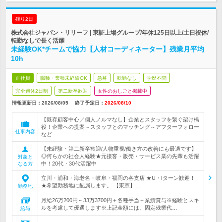
残り2日
株式会社ジャパン・リリーフ | 東証上場グループ/年休125日以上/土日祝休/
転勤なしで長く活躍
未経験OK*チームで協力【人材コーディネーター】残業月平均
10h
正社員
職種・業種未経験OK
急募
転勤なし
学歴不問
完全週休2日制
第二新卒歓迎
女性のおしごと掲載中
情報更新日：2026/08/05
終了予定日：
2026/08/10
【既存顧客中心／個人ノルマなし】企業とスタッフを繋ぐ架け橋
役！企業への提案～スタッフとのマッチング～アフターフォロー
仕事内容
など
【未経験・第二新卒歓迎/人物重視/働き方の改善にも最適です】
◎何らかの社会人経験★元接客・販売・サービス業の先輩も活躍
対象と
中！20代・30代活躍中
なる方
立川・浦和・海老名・岐阜・福岡の各支店 ★U・Iターン歓迎！
★希望勤務地に配属します。 【東京】…
勤務地
月給26万200円～33万3700円＋各種手当＋業績賞与※経験とスキ
ルを考慮して優遇します※上記金額には、固定残業代…
給与