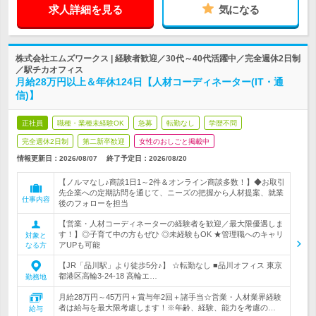
求人詳細を見る
気になる
株式会社エムズワークス | 経験者歓迎／30代～40代活躍中／完全週休2日制
／駅チカオフィス
月給28万円以上＆年休124日【人材コーディネーター(IT・通
信)】
正社員
職種・業種未経験OK
急募
転勤なし
学歴不問
完全週休2日制
第二新卒歓迎
女性のおしごと掲載中
情報更新日：2026/08/07
終了予定日：
2026/08/20
【ノルマなし♪商談1日1～2件＆オンライン商談多数！】◆お取引
先企業への定期訪問を通じて、ニーズの把握から人材提案、就業
仕事内容
後のフォローを担当
【営業・人材コーディネーターの経験者を歓迎／最大限優遇しま
す！】◎子育て中の方もぜひ ◎未経験もOK ★管理職へのキャリ
対象と
アUPも可能
なる方
【JR「品川駅」より徒歩5分♪】 ☆転勤なし ■品川オフィス 東京
都港区高輪3-24-18 高輪エ…
勤務地
月給28万円～45万円＋賞与年2回＋諸手当☆営業・人材業界経験
者は給与を最大限考慮します！※年齢、経験、能力を考慮の…
給与