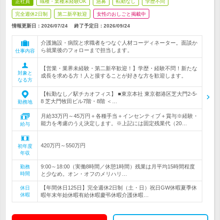
正社員
職種・業種未経験OK
急募
転勤なし
学歴不問
完全週休2日制
第二新卒歓迎
女性のおしごと掲載中
情報更新日：2026/07/24
終了予定日：
2026/09/24
介護施設・病院と求職者をつなぐ人材コーディネーター。面談か
ら就業後のフォローまで担当します。
仕事内容
【営業・業界未経験・第二新卒歓迎！】学歴・経験不問！新たな
対象と
成長を求める方！人と接することが好きな方を歓迎します。
なる方
【転勤なし／駅チカオフィス】 ■東京本社 東京都港区芝大門2-5-
8 芝大門牧田ビル7階・8階 ＜…
勤務地
月給33万円～45万円＋各種手当＋インセンティブ＋賞与※経験・
能力を考慮のうえ決定します。※上記には固定残業代（20…
給与
420万円～550万円
初年度
年収
9:00～18:00（実働8時間／休憩1時間）残業は月平均15時間程度
勤務
時間
と少なめ。オン・オフのメリハリ…
【年間休日125日】完全週休2日制（土・日）祝日GW休暇夏季休
休日
休暇
暇年末年始休暇有給休暇慶弔休暇介護休暇…