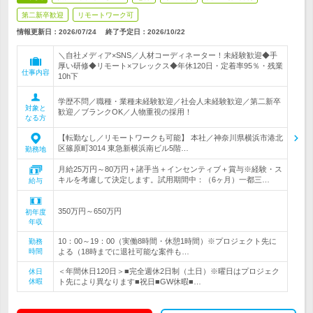
第二新卒歓迎
リモートワーク可
情報更新日：2026/07/24
終了予定日：
2026/10/22
＼自社メディア×SNS／人材コーディネーター！未経験歓迎◆手
厚い研修◆リモート×フレックス◆年休120日・定着率95％・残業
仕事内容
10h下
学歴不問／職種・業種未経験歓迎／社会人未経験歓迎／第二新卒
対象と
歓迎／ブランクOK／人物重視の採用！
なる方
【転勤なし／リモートワークも可能】 本社／神奈川県横浜市港北
区篠原町3014 東急新横浜南ビル5階…
勤務地
月給25万円～80万円＋諸手当＋インセンティブ＋賞与※経験・ス
キルを考慮して決定します。試用期間中：（6ヶ月）一都三…
給与
350万円～650万円
初年度
年収
10：00～19：00（実働8時間・休憩1時間）※プロジェクト先に
勤務
時間
よる（18時までに退社可能な案件も…
＜年間休日120日＞■完全週休2日制（土日）※曜日はプロジェク
休日
休暇
ト先により異なります■祝日■GW休暇■…