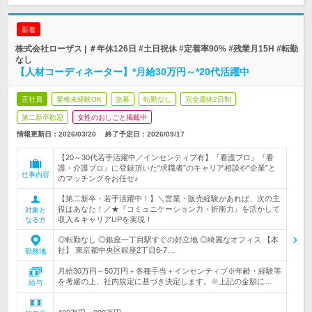
新着
株式会社ローザス | ＃年休126日 #土日祝休 #定着率90% #残業月15H #転勤
なし
【人材コーディネーター】*月給30万円～*20代活躍中
正社員
業種未経験OK
急募
転勤なし
完全週休2日制
第二新卒歓迎
女性のおしごと掲載中
情報更新日：2026/03/20
終了予定日：
2026/09/17
【20～30代若手活躍中／インセンティブ有】『看護プロ』『看
護・介護プロ』に登録頂いた“求職者”のキャリア相談や“企業”と
仕事内容
のマッチングをお任せ♪
【第二新卒・若手活躍中！】＼営業・販売経験があれば、次の主
役はあなた！／★『コミュニケーション力・折衝力』を活かして
対象と
収入＆キャリアUPを実現！
なる方
◎転勤なし ◎銀座一丁目駅すぐの好立地 ◎綺麗なオフィス 【本
社】 東京都中央区銀座2丁目6-7…
勤務地
月給30万円～50万円＋各種手当＋インセンティブ※年齢・経験等
を考慮の上、社内規定に基づき決定します。※上記の金額に…
給与