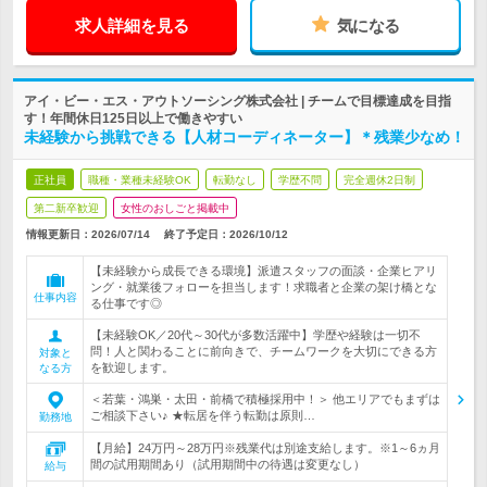
求人詳細を見る
気になる
アイ・ビー・エス・アウトソーシング株式会社 | チームで目標達成を目指
す！年間休日125日以上で働きやすい
未経験から挑戦できる【人材コーディネーター】＊残業少なめ！
正社員
職種・業種未経験OK
転勤なし
学歴不問
完全週休2日制
第二新卒歓迎
女性のおしごと掲載中
情報更新日：2026/07/14
終了予定日：
2026/10/12
【未経験から成長できる環境】派遣スタッフの面談・企業ヒアリ
ング・就業後フォローを担当します！求職者と企業の架け橋とな
仕事内容
る仕事です◎
【未経験OK／20代～30代が多数活躍中】学歴や経験は一切不
問！人と関わることに前向きで、チームワークを大切にできる方
対象と
を歓迎します。
なる方
＜若葉・鴻巣・太田・前橋で積極採用中！＞ 他エリアでもまずは
ご相談下さい♪ ★転居を伴う転勤は原則…
勤務地
【月給】24万円～28万円※残業代は別途支給します。※1～6ヵ月
間の試用期間あり（試用期間中の待遇は変更なし）
給与