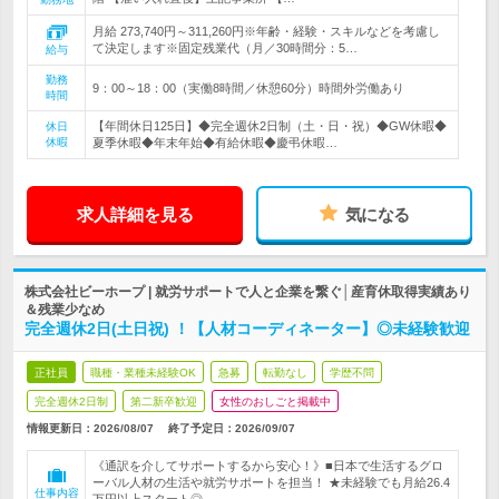
月給 273,740円～311,260円※年齢・経験・スキルなどを考慮し
て決定します※固定残業代（月／30時間分：5…
給与
勤務
9：00～18：00（実働8時間／休憩60分）時間外労働あり
時間
【年間休日125日】◆完全週休2日制（土・日・祝）◆GW休暇◆
休日
休暇
夏季休暇◆年末年始◆有給休暇◆慶弔休暇…
求人詳細を見る
気になる
株式会社ビーホープ | 就労サポートで人と企業を繋ぐ│産育休取得実績あり
＆残業少なめ
完全週休2日(土日祝) ！【人材コーディネーター】◎未経験歓迎
正社員
職種・業種未経験OK
急募
転勤なし
学歴不問
完全週休2日制
第二新卒歓迎
女性のおしごと掲載中
情報更新日：2026/08/07
終了予定日：
2026/09/07
《通訳を介してサポートするから安心！》■日本で生活するグロ
ーバル人材の生活や就労サポートを担当！ ★未経験でも月給26.4
仕事内容