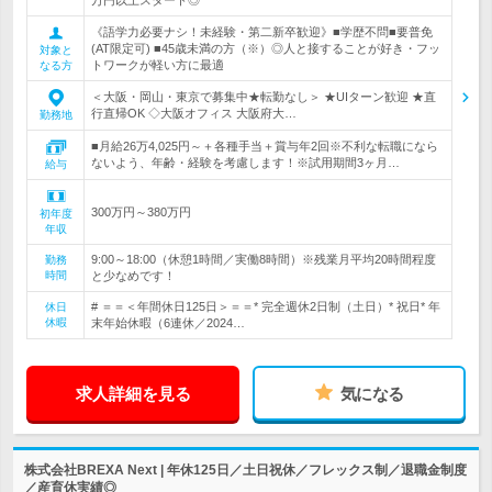
万円以上スタート◎
《語学力必要ナシ！未経験・第二新卒歓迎》■学歴不問■要普免
(AT限定可) ■45歳未満の方（※）◎人と接することが好き・フッ
対象と
トワークが軽い方に最適
なる方
＜大阪・岡山・東京で募集中★転勤なし＞ ★UIターン歓迎 ★直
行直帰OK ◇大阪オフィス 大阪府大…
勤務地
■月給26万4,025円～＋各種手当＋賞与年2回※不利な転職になら
ないよう、年齢・経験を考慮します！※試用期間3ヶ月…
給与
300万円～380万円
初年度
年収
9:00～18:00（休憩1時間／実働8時間）※残業月平均20時間程度
勤務
時間
と少なめです！
# ＝＝＜年間休日125日＞＝＝* 完全週休2日制（土日）* 祝日* 年
休日
休暇
末年始休暇（6連休／2024…
求人詳細を見る
気になる
株式会社BREXA Next | 年休125日／土日祝休／フレックス制／退職金制度
／産育休実績◎