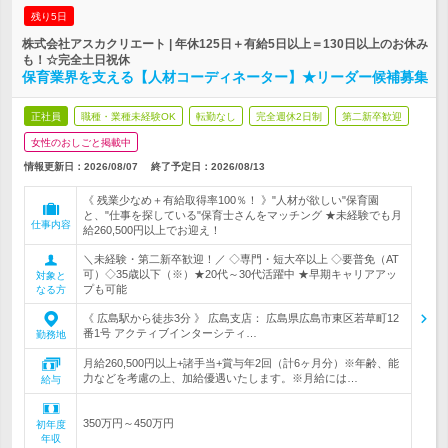
残り5日
株式会社アスカクリエート | 年休125日＋有給5日以上＝130日以上のお休み
も！☆完全土日祝休
保育業界を支える【人材コーディネーター】★リーダー候補募集
正社員
職種・業種未経験OK
転勤なし
完全週休2日制
第二新卒歓迎
女性のおしごと掲載中
情報更新日：2026/08/07
終了予定日：
2026/08/13
《 残業少なめ＋有給取得率100％！ 》"人材が欲しい"保育園
と、"仕事を探している"保育士さんをマッチング ★未経験でも月
仕事内容
給260,500円以上でお迎え！
＼未経験・第二新卒歓迎！／ ◇専門・短大卒以上 ◇要普免（AT
可）◇35歳以下（※）★20代～30代活躍中 ★早期キャリアアッ
対象と
プも可能
なる方
《 広島駅から徒歩3分 》 広島支店： 広島県広島市東区若草町12
番1号 アクティブインターシティ…
勤務地
月給260,500円以上+諸手当+賞与年2回（計6ヶ月分）※年齢、能
力などを考慮の上、加給優遇いたします。※月給には…
給与
350万円～450万円
初年度
年収