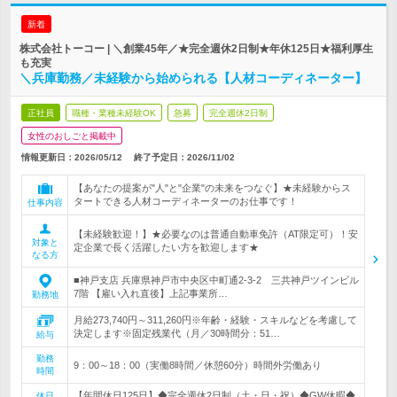
新着
株式会社トーコー | ＼創業45年／★完全週休2日制★年休125日★福利厚生
も充実
＼兵庫勤務／未経験から始められる【人材コーディネーター】
正社員
職種・業種未経験OK
急募
完全週休2日制
女性のおしごと掲載中
情報更新日：2026/05/12
終了予定日：
2026/11/02
【あなたの提案が"人"と"企業"の未来をつなぐ】★未経験からス
タートできる人材コーディネーターのお仕事です！
仕事内容
【未経験歓迎！】★必要なのは普通自動車免許（AT限定可）！安
対象と
定企業で長く活躍したい方を歓迎します★
なる方
■神戸支店 兵庫県神戸市中央区中町通2-3-2 三共神戸ツインビル
7階 【雇い入れ直後】上記事業所…
勤務地
月給273,740円～311,260円※年齢・経験・スキルなどを考慮して
決定します※固定残業代（月／30時間分：51…
給与
勤務
9：00～18：00（実働8時間／休憩60分）時間外労働あり
時間
【年間休日125日】◆完全週休2日制（土・日・祝）◆GW休暇◆
休日