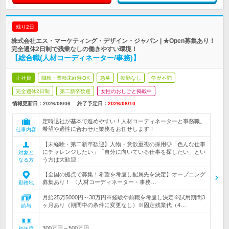
残り2日
株式会社エス・マーケティング・デザイン・ジャパン | ★Open募集あり！
完全週休2日制で残業なしの働きやすい環境！
【総合職(人材コーディネーター/事務)】
正社員
職種・業種未経験OK
急募
転勤なし
学歴不問
完全週休2日制
第二新卒歓迎
女性のおしごと掲載中
情報更新日：2026/08/06
終了予定日：
2026/08/10
定時退社が基本で進めやすい！人材コーディネーターと事務職。
希望や適性に合わせた業務をお任せします！
仕事内容
【未経験・第二新卒歓迎】人物・意欲重視の採用◎「色んな仕事
にチャレンジしたい」「自分に向いている仕事を探したい」とい
対象と
う方は大歓迎！
なる方
【全国の拠点で募集！希望を考慮し配属先を決定】オープニング
募集あり！ 〈人材コーディネーター・事務…
勤務地
月給25万5000円～38万円※経験や前職を考慮し決定※試用期間3
ヶ月あり（期間中の条件に変更なし）※固定残業代（4…
給与
300万円～500万円
初年度