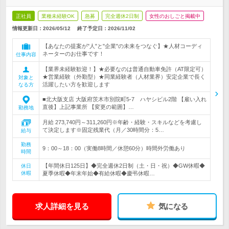
正社員
業種未経験OK
急募
完全週休2日制
女性のおしごと掲載中
情報更新日：2026/05/12
終了予定日：
2026/11/02
【あなたの提案が"人"と"企業"の未来をつなぐ】★人材コーディ
ネーターのお仕事です！
仕事内容
【業界未経験歓迎！】★必要なのは普通自動車免許（AT限定可）
★営業経験（外勤型）★同業経験者（人材業界）安定企業で長く
対象と
活躍したい方を歓迎します
なる方
■北大阪支店 大阪府茨木市別院町5-7 ハヤシビル2階 【雇い入れ
直後】上記事業所 【変更の範囲】…
勤務地
月給 273,740円～311,260円※年齢・経験・スキルなどを考慮し
て決定します※固定残業代（月／30時間分：5…
給与
勤務
9：00～18：00（実働8時間／休憩60分）時間外労働あり
時間
【年間休日125日】◆完全週休2日制（土・日・祝）◆GW休暇◆
休日
休暇
夏季休暇◆年末年始◆有給休暇◆慶弔休暇…
求人詳細を見る
気になる