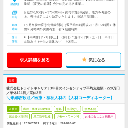
業所 【変更の範囲】会社の定める各事業…
勤務地
月給240,000円～375,000円＋賞与年2回※経験、能力を考慮の
上、当社規定により決定いたします。※試用期間6…
給与
1ヶ月単位の変形労働時間制（週平均40時間以内・月163時間）休
勤務
時間
憩60分時間外労働有無：有▼勤務時間…
# 【年間休日121日以上】《休日》* 週休2日制（土・日）※休日
休日
休暇
出勤あり（手当or振休あり）《休暇…
求人詳細を見る
気になる
新着
株式会社トライトキャリア | 3年目のインセンティブ平均支給額・220万円
／年休124日／完休2日
＼未経験歓迎／医療・福祉人材の【人材コーディネーター】
正社員
職種・業種未経験OK
急募
転勤なし
学歴不問
完全週休2日制
第二新卒歓迎
リモートワーク可
女性のおしごと掲載中
情報更新日：2026/07/22
終了予定日：
2026/09/07