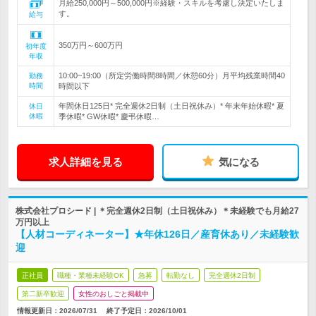
月給250,000円～500,000円※経験・スキルを考慮し決定いたしま
す。
給与
350万円～600万円
初年度
年収
10:00~19:00（所定労働時間8時間／休憩60分）月平均残業時間40
勤務
時間
時間以下
年間休日125日* 完全週休2日制（土日祝休み）* 年末年始休暇* 夏
休日
休暇
季休暇* GW休暇* 慶弔休暇…
求人詳細を見る
気になる
株式会社プロシード | ＊完全週休2日制（土日祝休み）＊未経験でも月給27
万円以上
【人材コーディネーター】★年休126日／産育休あり／未経験歓
迎
正社員
職種・業種未経験OK
急募
転勤なし
完全週休2日制
第二新卒歓迎
女性のおしごと掲載中
情報更新日：2026/07/31
終了予定日：
2026/10/01