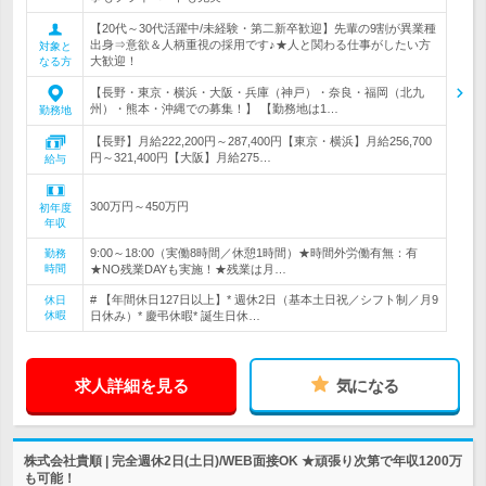
【20代～30代活躍中/未経験・第二新卒歓迎】先輩の9割が異業種
出身⇒意欲＆人柄重視の採用です♪★人と関わる仕事がしたい方
対象と
大歓迎！
なる方
【長野・東京・横浜・大阪・兵庫（神戸）・奈良・福岡（北九
州）・熊本・沖縄での募集！】 【勤務地は1…
勤務地
【長野】月給222,200円～287,400円【東京・横浜】月給256,700
円～321,400円【大阪】月給275…
給与
300万円～450万円
初年度
年収
9:00～18:00（実働8時間／休憩1時間）★時間外労働有無：有
勤務
時間
★NO残業DAYも実施！★残業は月…
# 【年間休日127日以上】* 週休2日（基本土日祝／シフト制／月9
休日
休暇
日休み）* 慶弔休暇* 誕生日休…
求人詳細を見る
気になる
株式会社貴順 | 完全週休2日(土日)/WEB面接OK ★頑張り次第で年収1200万
も可能！