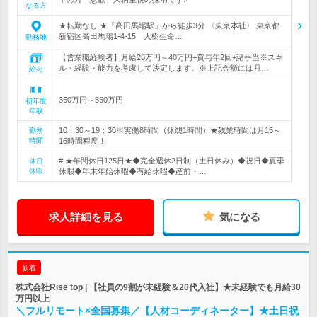
なる方
★転勤なし ★「高田馬場駅」から徒歩3分 〈東京本社〉 東京都
新宿区高田馬場1-4-15 大樹生命…
勤務地
【営業職経験者】月給28万円～40万円+賞与年2回+諸手当※スキ
ル・経験・能力を考慮して決定します。※上記金額には月…
給与
360万円～560万円
初年度
年収
10：30～19：30※実働8時間（休憩1時間）★残業時間は月15～
勤務
時間
16時間程度！
# ★年間休日125日★◆完全週休2日制（土日休み）◆祝日◆夏季
休日
休暇
休暇◆年末年始休暇◆有給休暇◆産前・…
求人詳細を見る
気になる
新着
株式会社Rise top | 【社員の9割が未経験＆20代入社】★未経験でも月給30
万円以上
＼フルリモート×全国募集／【人材コーディネーター】★土日祝