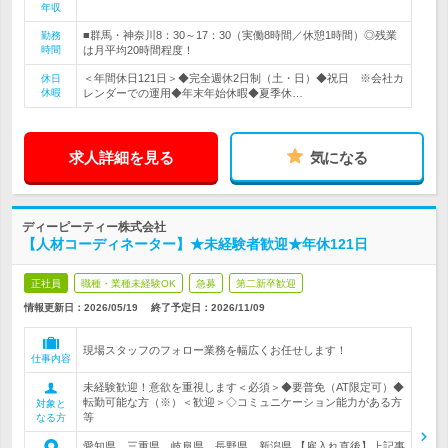
年収
■群馬・神奈川8：30～17：30（実働8時間／休憩1時間）◎残業
勤務
時間
は月平均20時間程度！
＜年間休日121日＞◆完全週休2日制（土・日）◆祝日 ※会社カ
休日
休暇
レンダーでの運用◆年末年始休暇◆夏季休…
求人詳細を見る
気になる
ディーピーティー株式会社
【人材コーディネーター】★未経験者歓迎★年休121日
正社員
職種・業種未経験OK
急募
第二新卒歓迎
情報更新日：2026/05/19
終了予定日：
2026/11/09
現場スタッフのフォロー業務を幅広くお任せします！
仕事内容
未経験歓迎！意欲を重視します＜必須＞◆要普免（AT限定可）◆
転勤可能な方（※）＜歓迎＞◇コミュニケーション能力がある方
対象と
等
なる方
愛知県、三重県、岐阜県、長野県、新潟県 【雇入れ直後】上記事