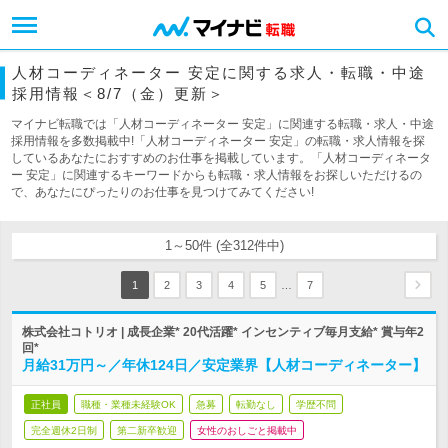
人材コーディネーター 安定に関する求人・転職・中途
採用情報＜8/7（金）更新＞
マイナビ転職では「人材コーディネーター 安定」に関連する転職・求人・中途
採用情報を多数掲載中!「人材コーディネーター 安定」の転職・求人情報を探
しているあなたにおすすめのお仕事を掲載しています。「人材コーディネータ
ー 安定」に関連するキーワードからも転職・求人情報をお探しいただけるの
で、あなたにぴったりのお仕事を見つけてみてください!
1～50件 (全312件中)
…
1
2
3
4
5
7
株式会社コトリオ | 成長企業* 20代活躍* インセンティブ毎月支給* 賞与年2
回*
月給31万円～／年休124日／安定業界【人材コーディネーター】
正社員
職種・業種未経験OK
急募
転勤なし
学歴不問
完全週休2日制
第二新卒歓迎
女性のおしごと掲載中