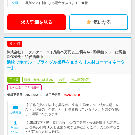
休暇
原則シフト制になる場合があります。◆祝…
求人詳細を見る
気になる
残り2日
株式会社トータルグロース | 月給25万円以上/賞与年2回/勤務シフトは調整
OK/20代・30代活躍中
浜松でホテル・ブライダル業界を支える【人材コーディネータ
ー】
正社員
職種・業種未経験OK
急募
第二新卒歓迎
女性のおしごと掲載中
情報更新日：2026/06/16
終了予定日：
2026/08/10
【 研修充実/9割以上が異業種出身者 】◎ホテル・結婚式場・レ
ストラン等の『企業』と、仕事を探している『人』を繋ぐ存在と
仕事内容
して活躍いただきます！
【 35歳以下の若手採用(※) 】◎第二新卒・未経験歓迎 ◎高卒以
上 ◎男女不問 ★人と企業を繋ぐ仕事だからこそ、人と接するこ
対象と
とが好きな方は大歓迎♪
なる方