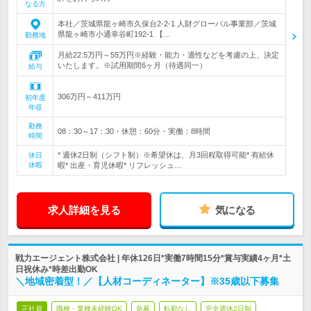
なる方
本社／茨城県龍ヶ崎市久保台2-2-1 人財グローバル事業部／茨城
県龍ヶ崎市小通幸谷町192-1 【…
勤務地
月給22.5万円～55万円※経験・能力・適性などを考慮の上、決定
いたします。※試用期間6ヶ月（待遇同一）
給与
306万円～411万円
初年度
年収
勤務
08：30～17：30・休憩：60分・実働：8時間
時間
* 週休2日制（シフト制）※希望休は、月3回程取得可能* 有給休
休日
休暇
暇* 出産・育児休暇* リフレッシュ…
求人詳細を見る
気になる
戦力エージェント株式会社 | 年休126日*実働7時間15分*賞与実績4ヶ月*土
日祝休み*時差出勤OK
＼地域密着型！／【人材コーディネーター】※35歳以下募集
正社員
職種・業種未経験OK
急募
転勤なし
完全週休2日制