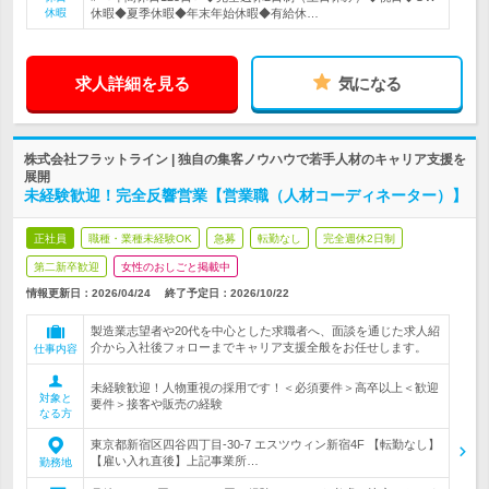
休暇
休暇◆夏季休暇◆年末年始休暇◆有給休…
求人詳細を見る
気になる
株式会社フラットライン | 独自の集客ノウハウで若手人材のキャリア支援を
展開
未経験歓迎！完全反響営業【営業職（人材コーディネーター）】
正社員
職種・業種未経験OK
急募
転勤なし
完全週休2日制
第二新卒歓迎
女性のおしごと掲載中
情報更新日：2026/04/24
終了予定日：
2026/10/22
製造業志望者や20代を中心とした求職者へ、面談を通じた求人紹
介から入社後フォローまでキャリア支援全般をお任せします。
仕事内容
未経験歓迎！人物重視の採用です！＜必須要件＞高卒以上＜歓迎
対象と
要件＞接客や販売の経験
なる方
東京都新宿区四谷四丁目-30-7 エスツウィン新宿4F 【転勤なし】
【雇い入れ直後】上記事業所…
勤務地