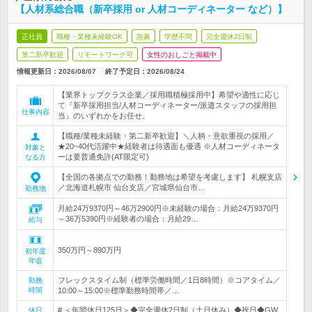
【人材系総合職（新卒採用 or 人材コーディネーター など）】
正社員
職種・業種未経験OK
急募
学歴不問
完全週休2日制
第二新卒歓迎
リモートワーク可
女性のおしごと掲載中
情報更新日：2026/08/07
終了予定日：
2026/08/24
【業界トップクラス企業／採用職積極採用中】希望や適性に応じ
て『新卒採用担当/人材コーディネーター/派遣スタッフの採用担
仕事内容
当』のいずれかをお任せ。
【職種/業種未経験・第二新卒歓迎】＼人柄・意欲重視の採用／
★20~40代活躍中★経験者は待遇面も優遇 ※人材コーディネータ
対象と
ーは要普通免許(AT限定可)
なる方
【全国の各拠点での勤務！勤務地は希望を考慮します】 札幌支店
／北海道札幌市 仙台支店／宮城県仙台市…
勤務地
月給24万9370円～46万2900円※未経験の場合：月給24万9370円
～36万5390円※経験者の場合：月給29…
給与
350万円～890万円
初年度
年収
フレックスタイム制（標準労働時間／1日8時間）※コアタイム／
勤務
時間
10:00～15:00※標準勤務時間帯／…
# ＜年間休日125日＞◆完全週休2日制（土日休み）◆祝日◆GW
休日