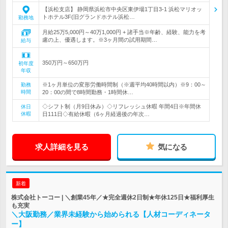
【浜松支店】 静岡県浜松市中央区東伊場1丁目3-1 浜松マリオッ
トホテル3F(旧グランドホテル浜松…
勤務地
月給25万5,000円～40万1,000円 + 諸手当※年齢、経験、能力を考
慮の上、優遇します。※3ヶ月間の試用期間…
給与
350万円～650万円
初年度
年収
※1ヶ月単位の変形労働時間制（※週平均40時間以内）※9：00～
勤務
時間
20：00の間で8時間勤務・1時間休…
◇シフト制（月9日休み）◇リフレッシュ休暇 年間4日※年間休
休日
休暇
日111日◇有給休暇（6ヶ月経過後の年次…
求人詳細を見る
気になる
新着
株式会社トーコー | ＼創業45年／★完全週休2日制★年休125日★福利厚生
も充実
＼大阪勤務／業界未経験から始められる【人材コーディネータ
ー】