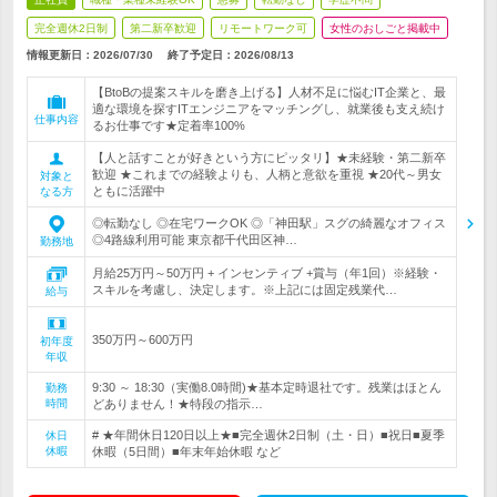
完全週休2日制
第二新卒歓迎
リモートワーク可
女性のおしごと掲載中
情報更新日：2026/07/30
終了予定日：
2026/08/13
【BtoBの提案スキルを磨き上げる】人材不足に悩むIT企業と、最
適な環境を探すITエンジニアをマッチングし、就業後も支え続け
仕事内容
るお仕事です★定着率100%
【人と話すことが好きという方にピッタリ】★未経験・第二新卒
歓迎 ★これまでの経験よりも、人柄と意欲を重視 ★20代～男女
対象と
ともに活躍中
なる方
◎転勤なし ◎在宅ワークOK ◎「神田駅」スグの綺麗なオフィス
◎4路線利用可能 東京都千代田区神…
勤務地
月給25万円～50万円 + インセンティブ +賞与（年1回）※経験・
スキルを考慮し、決定します。※上記には固定残業代…
給与
350万円～600万円
初年度
年収
9:30 ～ 18:30（実働8.0時間)★基本定時退社です。残業はほとん
勤務
時間
どありません！★特段の指示…
# ★年間休日120日以上★■完全週休2日制（土・日）■祝日■夏季
休日
休暇
休暇（5日間）■年末年始休暇 など