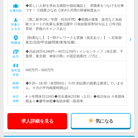
◆新しい人材を求める病院や福祉施設と、求職者をつなげる仕事
です！ ◎残業少なめ ◎約4カ月間の研修制度あり
仕事内容
《第二新卒OK／学歴・性別不問》◆前職が接客、販売など未経
験スタートの先輩も多数活躍中 ◎有給取得率50％以上 ◎年2回、
対象と
昇給・昇格のチャンスあり
なる方
【転勤なし】【一部テレワークも実施（規定あり）】 ＜北海道/
東北/北陸/甲信越/関東/東海/近畿/…
勤務地
◆月給28万4,340円～44万1170円＋インセンティブ（埼玉県、千
葉県、東京都、神奈川県）※固定残業代（7万2,…
給与
400万円～500万円
初年度
年収
◆9:30～18:30（休憩60分）※20:30以降の残業は推奨していませ
勤務
時間
ん。※月の平均残業時間は2…
# ☆年間休日124日◆完全週休2日制（土日）◆祝日休み ※長期休
休日
休暇
暇あり◆慶弔休暇◆有給休暇（取得率…
求人詳細を見る
気になる