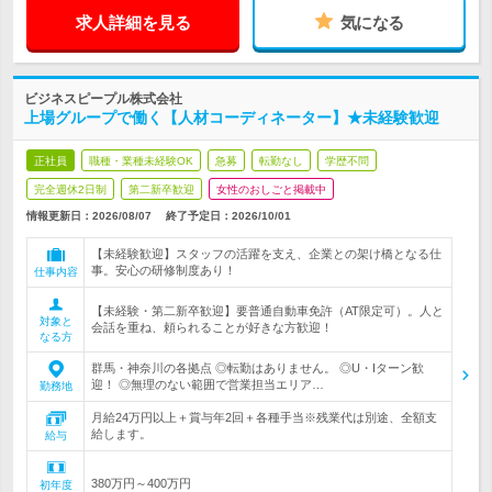
求人詳細を見る
気になる
ビジネスピープル株式会社
上場グループで働く【人材コーディネーター】★未経験歓迎
正社員
職種・業種未経験OK
急募
転勤なし
学歴不問
完全週休2日制
第二新卒歓迎
女性のおしごと掲載中
情報更新日：2026/08/07
終了予定日：
2026/10/01
【未経験歓迎】スタッフの活躍を支え、企業との架け橋となる仕
事。安心の研修制度あり！
仕事内容
【未経験・第二新卒歓迎】要普通自動車免許（AT限定可）。人と
対象と
会話を重ね、頼られることが好きな方歓迎！
なる方
群馬・神奈川の各拠点 ◎転勤はありません。 ◎U・Iターン歓
迎！ ◎無理のない範囲で営業担当エリア…
勤務地
月給24万円以上＋賞与年2回＋各種手当※残業代は別途、全額支
給します。
給与
380万円～400万円
初年度