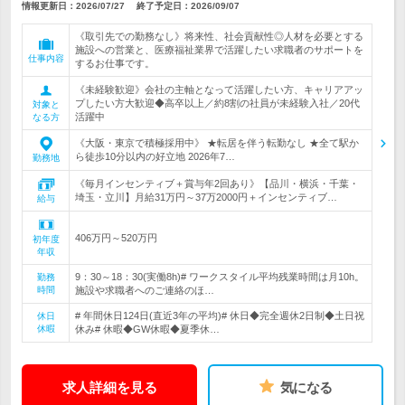
情報更新日：2026/07/27
終了予定日：
2026/09/07
《取引先での勤務なし》将来性、社会貢献性◎人材を必要とする
施設への営業と、医療福祉業界で活躍したい求職者のサポートを
仕事内容
するお仕事です。
《未経験歓迎》会社の主軸となって活躍したい方、キャリアアッ
プしたい方大歓迎◆高卒以上／約8割の社員が未経験入社／20代
対象と
活躍中
なる方
《大阪・東京で積極採用中》 ★転居を伴う転勤なし ★全て駅か
ら徒歩10分以内の好立地 2026年7…
勤務地
《毎月インセンティブ＋賞与年2回あり》【品川・横浜・千葉・
埼玉・立川】月給31万円～37万2000円＋インセンティブ…
給与
406万円～520万円
初年度
年収
9：30～18：30(実働8h)# ワークスタイル平均残業時間は月10h。
勤務
時間
施設や求職者へのご連絡のほ…
# 年間休日124日(直近3年の平均)# 休日◆完全週休2日制◆土日祝
休日
休暇
休み# 休暇◆GW休暇◆夏季休…
求人詳細を見る
気になる