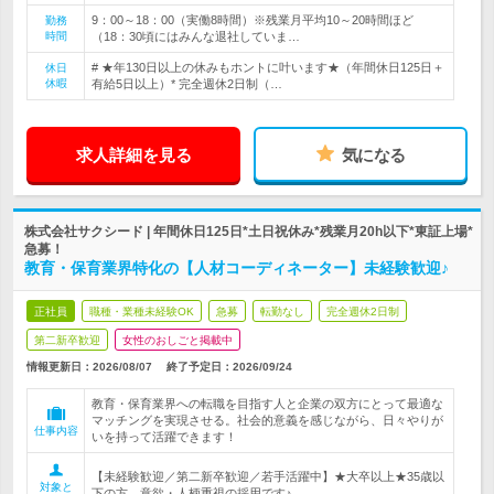
9：00～18：00（実働8時間）※残業月平均10～20時間ほど
勤務
時間
（18：30頃にはみんな退社していま…
# ★年130日以上の休みもホントに叶います★（年間休日125日＋
休日
休暇
有給5日以上）* 完全週休2日制（…
求人詳細を見る
気になる
株式会社サクシード | 年間休日125日*土日祝休み*残業月20h以下*東証上場*
急募！
教育・保育業界特化の【人材コーディネーター】未経験歓迎♪
正社員
職種・業種未経験OK
急募
転勤なし
完全週休2日制
第二新卒歓迎
女性のおしごと掲載中
情報更新日：2026/08/07
終了予定日：
2026/09/24
教育・保育業界への転職を目指す人と企業の双方にとって最適な
マッチングを実現させる。社会的意義を感じながら、日々やりが
仕事内容
いを持って活躍できます！
【未経験歓迎／第二新卒歓迎／若手活躍中】★大卒以上★35歳以
対象と
下の方 意欲・人柄重視の採用です♪