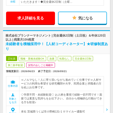
休暇
いただきます！◆完全週休2日制（土曜…
求人詳細を見る
気になる
株式会社プランナーマネジメント | 完全週休2日制（土日祝）＆年休120日
以上 | 残業月10h程度
未経験者を積極採用中！【人材コーディネーター】★研修制度あ
り
正社員
職種・業種未経験OK
急募
転勤なし
完全週休2日制
第二新卒歓迎
女性のおしごと掲載中
情報更新日：2026/06/23
終了予定日：
2026/09/21
≪ノルマなし！人に寄り添いながら進めていく仕事です≫人材サ
ービスの利用を希望する研究機関や大学、民間企業と求職者の方
仕事内容
を結ぶお仕事です。
◇学歴不問・未経験歓迎◇ お人柄を重視で経験一切不問です！面
接では素直な気持ちをお伝下さい。 自分から積極的な行動ができ
対象と
る方を歓迎♪
なる方
本社 茨城県つくば市小野崎131-1 ※マイカー通勤可