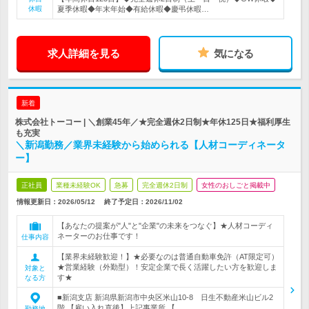
休暇
夏季休暇◆年末年始◆有給休暇◆慶弔休暇…
求人詳細を見る
気になる
新着
株式会社トーコー | ＼創業45年／★完全週休2日制★年休125日★福利厚生
も充実
＼新潟勤務／業界未経験から始められる【人材コーディネータ
ー】
正社員
業種未経験OK
急募
完全週休2日制
女性のおしごと掲載中
情報更新日：2026/05/12
終了予定日：
2026/11/02
【あなたの提案が"人"と"企業"の未来をつなぐ】★人材コーディ
ネーターのお仕事です！
仕事内容
【業界未経験歓迎！】★必要なのは普通自動車免許（AT限定可）
★営業経験（外勤型）！安定企業で長く活躍したい方を歓迎しま
対象と
す★
なる方
■新潟支店 新潟県新潟市中央区米山10-8 日生不動産米山ビル2
階 【雇い入れ直後】上記事業所 【…
勤務地