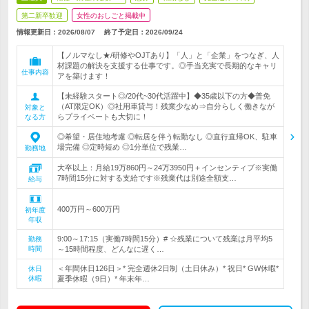
第二新卒歓迎
女性のおしごと掲載中
情報更新日：2026/08/07
終了予定日：
2026/09/24
【ノルマなし★/研修やOJTあり】「人」と「企業」をつなぎ、人
材課題の解決を支援する仕事です。◎手当充実で長期的なキャリ
仕事内容
アを築けます！
【未経験スタート◎/20代~30代活躍中】◆35歳以下の方◆普免
（AT限定OK）◎社用車貸与！残業少なめ⇒自分らしく働きなが
対象と
らプライベートも大切に！
なる方
◎希望・居住地考慮 ◎転居を伴う転勤なし ◎直行直帰OK、駐車
場完備 ◎定時短め ◎1分単位で残業…
勤務地
大卒以上：月給19万860円～24万3950円＋インセンティブ※実働
7時間15分に対する支給です※残業代は別途全額支…
給与
400万円～600万円
初年度
年収
9:00～17:15（実働7時間15分）# ☆残業について残業は月平均5
勤務
時間
～15時間程度、どんなに遅く…
＜年間休日126日＞* 完全週休2日制（土日休み）* 祝日* GW休暇*
休日
休暇
夏季休暇（9日）* 年末年…