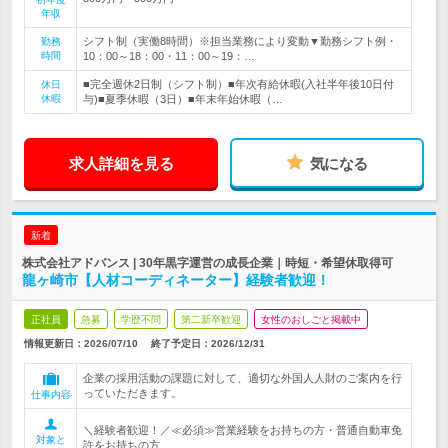
年収
シフト制（実働8時間）※担当業務により変動▼勤務シフト例・
勤務
時間
10：00～18：00・11：00～19：…
■完全週休2日制（シフト制）■年次有給休暇(入社半年後10日付
休日
休暇
与)■夏季休暇（3日）■年末年始休暇（…
求人詳細を見る
気になる
新着
株式会社アドバンス | 30年黒字運営の成長企業｜時短・希望休取得可
龍ヶ崎市【人材コーディネーター】経験者歓迎！
正社員
急募
学歴不問
第二新卒歓迎
女性のおしごと掲載中
情報更新日：2026/07/10
終了予定日：
2026/12/31
企業の採用活動の課題に対して、適切な外国人人財のご案内を行
っていただきます。
仕事内容
＼経験者歓迎！／≪必須≫営業経験をお持ちの方・普通自動車免
対象と
許をお持ちの方