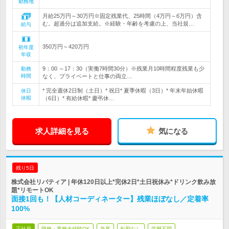
勤務地
月給25万円～30万円※固定残業代、25時間（4万円～6万円）含
む。超過分は追加支給。※経験・年齢を考慮の上、当社規…
給与
350万円～420万円
初年度
年収
9：00 ～17：30（実働7時間30分）※残業月10時間程度残業も少
勤務
時間
なく、プライベートと仕事の両立…
* 完全週休2日制（土日）* 祝日* 夏季休暇（3日）* 年末年始休暇
休日
休暇
（6日）* 有給休暇* 慶弔休…
求人詳細を見る
気になる
残り5日
株式会社リバティア | 年休120日以上*完休2日*土日祝休み*ドリンク飲み放
題*リモートOK
面接1回も！【人材コーディネーター】残業ほぼなし／定着率
100%
正社員
職種・業種未経験OK
急募
転勤なし
学歴不問