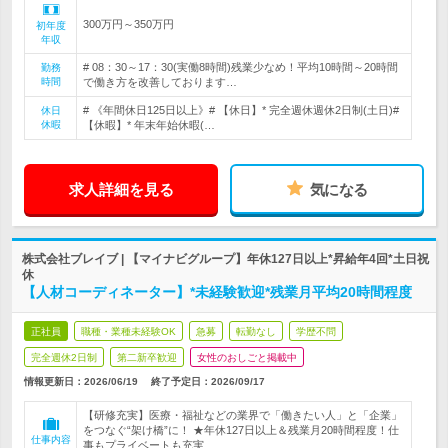
300万円～350万円
初年度
年収
# 08：30～17：30(実働8時間)残業少なめ！平均10時間～20時間
勤務
時間
で働き方を改善しております…
# 《年間休日125日以上》# 【休日】* 完全週休週休2日制(土日)#
休日
休暇
【休暇】* 年末年始休暇(…
求人詳細を見る
気になる
株式会社ブレイブ | 【マイナビグループ】年休127日以上*昇給年4回*土日祝
休
【人材コーディネーター】*未経験歓迎*残業月平均20時間程度
正社員
職種・業種未経験OK
急募
転勤なし
学歴不問
完全週休2日制
第二新卒歓迎
女性のおしごと掲載中
情報更新日：2026/06/19
終了予定日：
2026/09/17
【研修充実】医療・福祉などの業界で「働きたい人」と「企業」
をつなぐ“架け橋”に！ ★年休127日以上＆残業月20時間程度！仕
仕事内容
事もプライベートも充実