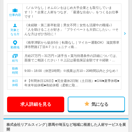
《ノルマなし｜オムロンをはじめ大手企業とも取引していま
す！》＊企業と人材をつなぎ、「最適な出会い」をつくるお仕事
仕事内容
です！
《未経験・第二新卒歓迎｜男女不問｜女性も活躍中の職場♪》
「人を助けることが好き」「プライベートも大切にしたい」⇒そ
対象と
んな方はぜひ当社に！
なる方
《南草津駅から徒歩5分｜転勤なし｜マイカー通勤OK》 滋賀県草
津市野路1丁目4-7 コミュニティ南…
勤務地
月給27万円～31万円＋諸手当＋賞与待遇条件の詳細については、
面接でご相談ください！※上記は最低保証金額です※経験・…
給与
勤務
9:00～18:00（休憩1時間）※残業は月10～20時間以内と少なめ！
時間
# 【年間休日126日】■完全週休2日制（土日祝）■GW■夏季休暇■
休日
休暇
年末年始休暇■有給休暇（柔軟に取…
求人詳細を見る
気になる
株式会社リアルスィング | 群馬や埼玉など地域に根差した人材サービスを展
開