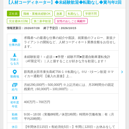
【人材コーディネーター】◆未経験歓迎◆転勤なし◆賞与年2回
正社員
職種・業種未経験OK
急募
転勤なし
学歴不問
完全週休2日制
第二新卒歓迎
女性のおしごと掲載中
情報更新日：2026/07/28
終了予定日：
2026/10/15
求職者への最適な仕事の紹介や面談、就業後のフォロー、新規ク
ライアントの開拓など、人材コーディネート業務全般をお任せし
仕事内容
ます。
未経験歓迎！＜必須＞■学歴・経験不問■普通自動車運転免許
対象と
（AT限定可）｜人と接することが好きな方を歓迎します！
なる方
群馬県太田市東矢島町756-1 ※転勤なし ※U・Iターン歓迎 ※マ
イカー通勤可 【雇入れ直後】上…
勤務地
月給290,000円～500,000円 ※上記月給には、月20時間分の固定
残業代（60,000円～100,000円）…
給与
400万円～700万円
初年度
年収
9:00～18:00（実働8時間／休憩1時間）時間外労働有無：有（月
勤務
時間
平均20時間）
【年間休日115日＋有給消化5日～】年間に120日～お休みをして
休日