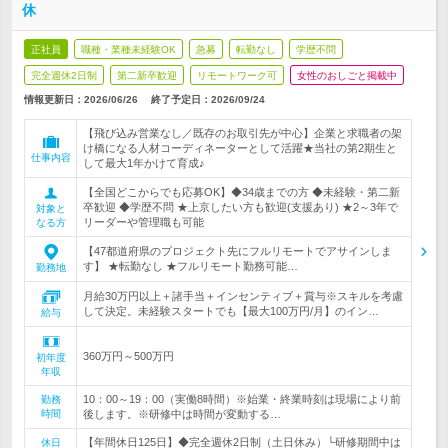
休
正社員
職種・業種未経験OK
急募
転勤なし
学歴不問
完全週休2日制
第二新卒歓迎
リモートワーク可
女性のおしごと掲載中
情報更新日：2026/06/26
終了予定日：
2026/09/24
【飛び込み営業なし／既存のお取引先が中心】企業と求職者の架
け橋になる人材コーディネーターとして活躍★当社の第2期生と
仕事内容
して最大1年かけて育成♪
【全国どこからでも応募OK】◆34歳までの方 ◆未経験・第二新
卒歓迎 ◆学歴不問 ★上京したい方も歓迎(支援あり) ★2～3年で
対象と
リーダーや管理職も可能
なる方
【47都道府県のプロジェクト先にフルリモートでアサインしま
す】 ★転勤なし ★フルリモート勤務可能…
勤務地
月給30万円以上＋諸手当＋インセンティブ＋賞与※スキルを考慮
して決定。未経験スタートでも【最大100万円/月】のイン…
給与
360万円～500万円
初年度
年収
10：00～19：00（実働8時間）※始業・終業時刻は現場により前
勤務
時間
後します。※研修中は時間が変動する…
【年間休日125日】◆完全週休2日制（土日休み）└研修期間中は
休日