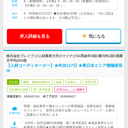
# ＜勤務時間＞【早番】6：30～16：00（実働8h／休憩90分）
勤務
時間
【中番】10：00～19：30（…
# 《年間休日127日》◆完全週休2日制（土日休み）┗月に2回ほ
休日
休暇
ど土曜出勤があります。その際は平日に…
求人詳細を見る
気になる
株式会社ブレイブ | #人材業界大手のマイナビG#昇給年4回#賞与年2回#残業
月平均20H程
【人材コーディネーター】★年休127日 ★東日本エリア積極採用
中
正社員
職種・業種未経験OK
急募
転勤なし
学歴不問
完全週休2日制
第二新卒歓迎
女性のおしごと掲載中
情報更新日：2026/07/16
終了予定日：
2026/08/27
医療・福祉業界で働きたい人への希望確認・就業先紹介・勤務後
のフォローと、採用を目指す企業へのニーズヒアリング・人材の
仕事内容
ご提案などを担当します。
【20代～30代活躍中/未経験・第二新卒歓迎】★福祉業界からの
転職者も活躍中★先輩の9割が職種未経験スタート⇒意欲＆人柄
対象と