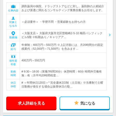
調剤薬局や病院、ドラッグストアなどに対し、薬剤師の人材紹介
および派遣に関わるコンサルティング業務全般をお任せします。
仕事内容
＜必須要件＞ ・学歴不問 ・営業経験をお持ちの方
対象と
なる方
＜大阪支店＞ 大阪府大阪市北区曽根崎2-5-10 梅田パシフィック
ビル5階 ※転勤あり／キャリアア…
勤務地
年俸制：400万円～550万円 ※上記月額には、月20時間分の固定
残業代（52,000円～71,500円）を含みます…
給与
400万円～550万円
初年度
年収
# 9:30～18:00（実働7時間30分）休憩時間：60分 時間外労働有
勤務
時間
無：有（月平均20時間程度…
# ＜年間休日120日＞* 完全週休2日制（土日祝）※当番制で土曜
休日
休暇
日勤務が発生する場合は振替休日の取…
求人詳細を見る
気になる