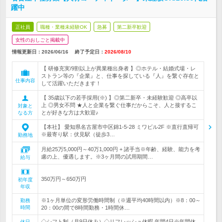
躍中
正社員
職種・業種未経験OK
急募
第二新卒歓迎
女性のおしごと掲載中
情報更新日：2026/06/16
終了予定日：
2026/08/10
【 研修充実/9割以上が異業種出身者 】◎ホテル・結婚式場・レ
ストラン等の『企業』と、仕事を探している『人』を繋ぐ存在と
仕事内容
して活躍いただきます！
【 35歳以下の若手採用(※) 】◎第二新卒・未経験歓迎 ◎高卒以
上 ◎男女不問 ★人と企業を繋ぐ仕事だからこそ、人と接するこ
対象と
とが好きな方は大歓迎♪
なる方
【本社】 愛知県名古屋市中区錦1-5-28 ミワビル2F ※直行直帰可
※最寄り駅：伏見駅（徒歩3…
勤務地
月給25万5,000円～40万1,000円 + 諸手当※年齢、経験、能力を考
慮の上、優遇します。※3ヶ月間の試用期間…
給与
350万円～650万円
初年度
年収
※1ヶ月単位の変形労働時間制（※週平均40時間以内）※8：00～
勤務
時間
20：00の間で8時間勤務・1時間休…
◇シフト制（月9日休み）◇リフレッシュ休暇 年間4日※年間休
休日