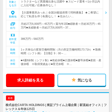
トラクターなど異業種出身も活躍中 ★スピード選考⇒1か月以内
対象と
に入社可能／応募条件なし！
なる方
【介護事業所みっれ｜全国16都道府県で同時募集】 ★ご希望に
応じて転居を伴う転勤なし！ ★住みたい…
勤務地
月給27万6,000円～45万円＋賞与年2回■経験者⇒月給30万円～45
万円■未経験者⇒月給27万6,000円～37…
給与
386万円～560万円
初年度
年収
1ヶ月単位の変形労働時間制（月の所定労働時間173.71h）▼勤務
勤務
時間
時間（シフト例）【日勤】9：00～…
■4週8休制（シフト制）■有給休暇■介護休暇■慶弔休暇■産前・産
休日
休暇
後休暇 ※取得実績あり■育児休暇 ※…
求人詳細を見る
気になる
新着
株式会社CARTA HOLDINGS | 東証プライム上場企業｜駅直結オフィス｜フ
レックス＆年休125日