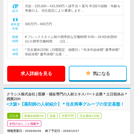
月給：220,000～415,000円 + 諸手当 + 賞与 年2回※経験・年齢を
考慮の上、当社規定により優遇します…
給与
300万円～600万円
初年度
年収
# フレックスタイム制※標準的な労働時間-9:00～18:00(休憩60
勤務
時間
分)※標準労働時間 -1日…
* 完全週休2日制（日曜固定、他曜日）* 年末年始休暇* 夏季休暇*
休日
休暇
有給休暇* 慶弔休暇* 出産・…
求人詳細を見る
気になる
クラシス株式会社 | 医療・福祉専門の人材エキスパート企業＊土日祝休み＊
残業20H
<大阪>【薬剤師の人材紹介】＊住友商事グループの安定基盤！
正社員
業種未経験OK
急募
学歴不問
完全週休2日制
女性のおしごと掲載中
情報更新日：2026/06/26
終了予定日：
2026/12/17