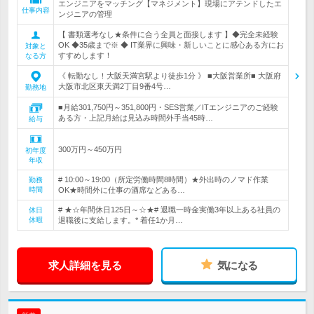
エンジニアをマッチング【マネジメント】現場にアテンドしたエ
仕事内容
ンジニアの管理
【 書類選考なし★条件に合う全員と面接します 】◆完全未経験
OK ◆35歳まで※ ◆ IT業界に興味・新しいことに感心ある方にお
対象と
すすめします！
なる方
《 転勤なし！大阪天満宮駅より徒歩1分 》 ■大阪営業所■ 大阪府
大阪市北区東天満2丁目9番4号…
勤務地
■月給301,750円～351,800円・SES営業／ITエンジニアのご経験
ある方・上記月給は見込み時間外手当45時…
給与
300万円～450万円
初年度
年収
# 10:00～19:00（所定労働時間8時間）★外出時のノマド作業
勤務
時間
OK★時間外に仕事の酒席などある…
# ★☆年間休日125日～☆★# 退職一時金実働3年以上ある社員の
休日
休暇
退職後に支給します。* 着任1か月…
求人詳細を見る
気になる