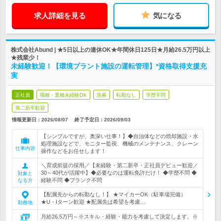
求人詳細を見る
気になる
株式会社Abund | ★5日以上の連休OK★年間休日125日★月給26.5万円以上
★残業少！
未経験歓迎！【環境プラント施設の運転管理】*資格取得支援充
実
正社員
職種・業種未経験OK
急募
転勤なし
学歴不問
第二新卒歓迎
情報更新日：2026/08/07
終了予定日：
2026/09/03
【シンプルですが、奥深い仕事！】◆自治体などの焼却施設・水
処理施設などで、モニター監視、機械のメンテナンス、クレーン
仕事内容
操作などをお任せします！
＼育成前提の採用／【未経験・第二新卒・正社員デビュー歓迎／
30～40代が活躍中】◆必要なのは運転免許だけ！ ◆学歴不問 ◆
対象と
経験不問 ◆ブランク不問
なる方
【配属先からの転勤なし！】 ★マイカーOK（駐車場完備）
★U・Iターン歓迎 ★配属先は希望を考慮…
勤務地
月給26.5万円～※スキル・経験・能力を考慮して決定します。※