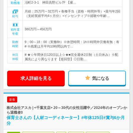
冶町2-3-1 神田高野ビル7F 【雇…
勤務地
月給：25万円～32万円＋各種手当（資格・時間外等）+賞与年2回
（支給実績平均4ヶ月分）+インセンティブ※経験や年齢…
給与
380万円～450万円
初年度
年収
9：00～18：00（実働8h）※休憩時間：1h※時間外労働有無：有
勤務
時間
# ※残業は月平均10時間以内で…
# ★☆年間休日120日以上☆★■完全週休2日制（土日休み）※配
休日
休暇
属先により異なります【巡回型】◎日勤…
求人詳細を見る
気になる
新着
株式会社アスカ | <千葉支店> 20～30代の女性活躍中／2024年のオープンか
ら退職者0
保育士さんの【人材コーディネーター】#年休125日#賞与6か月
分