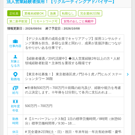
法人営業経験者採用！【リクルーティングアドバイザー】
正社員
業種未経験OK
急募
転勤なし
完全週休2日制
第二新卒歓迎
リモートワーク可
女性のおしごと掲載中
情報更新日：2026/08/04
終了予定日：
2026/10/08
【デジタル業界の成長企業でキャリアアップ】採用コンサルティ
ング業務を担当。多様な企業と関わり、成果が直接評価につなが
仕事内容
るやりがいある仕事です。
【経験者優遇／20代活躍中】◆法人営業経験2年以上の方＊人材
対象と
領域経験者歓迎＊主体性を重視する職場です
なる方
【東京本社募集！】 東京都港区虎ノ門2-6-1 虎ノ門ヒルズ ステー
ションタワー 36階
勤務地
■年俸制500万円～700万円※前職の給与及び、経験や能力を考慮
の上決定します。※年俸を12分割して各月に支払われま…
給与
500万円～700万円
初年度
年収
# 【スーパーフレックス制】1日の標準労働時間／8時間（休憩60
勤務
時間
分）標準労働時間帯／9:30～18:…
# 完全週休2日制(土・日)・祝日・年末年始・年次有給休暇・慶弔
休日