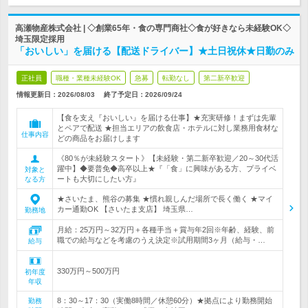
高瀬物産株式会社 | ◇創業65年・食の専門商社◇食が好きなら未経験OK◇
埼玉限定採用
「おいしい」を届ける【配送ドライバー】★土日祝休★日勤のみ
正社員
職種・業種未経験OK
急募
転勤なし
第二新卒歓迎
情報更新日：2026/08/03
終了予定日：
2026/09/24
【食を支え『おいしい』を届ける仕事】★充実研修！まずは先輩
とペアで配送 ★担当エリアの飲食店・ホテルに対し業務用食材な
仕事内容
どの商品をお届けします
《80％が未経験スタート》【未経験・第二新卒歓迎／20～30代活
躍中】◆要普免◆高卒以上★『「食」に興味がある方、プライベ
対象と
ートも大切にしたい方』
なる方
★さいたま、熊谷の募集 ★慣れ親しんだ場所で長く働く ★マイ
カー通勤OK 【さいたま支店】 埼玉県…
勤務地
月給：25万円～32万円＋各種手当＋賞与年2回※年齢、経験、前
職での給与などを考慮のうえ決定※試用期間3ヶ月（給与・…
給与
330万円～500万円
初年度
年収
8：30～17：30（実働8時間／休憩60分）★拠点により勤務開始
勤務