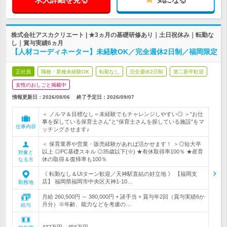
株式会社アスカクリエート | ★3ヵ月の基礎研修あり｜土日祝休み｜転勤な
し｜賞与実績6ヵ月
【人材コーディネーター】未経験OK／完全週休2日制／福岡限定
正社員
職種・業種未経験OK
転勤なし
完全週休2日制
第二新卒歓迎
女性のおしごと掲載中
情報更新日：2026/08/06
終了予定日：
2026/09/07
＜ ノルマ＆目標なし＝未経験でもチャレンジしやすい◎ ＞“お仕
事を探している保育士さん”と“保育士さんを探している施設”をマ
仕事内容
ッチングさせます♪
＜ 保育業界や営業・販売経験があれば活かせます！ ＞◎短大卒
以上 ◎PC基礎スキル ◎35歳以下(※) ★有休取得率100％ ★産育
対象と
休の取得＆復帰率も100％
なる方
《 転勤なし＆UIターン歓迎／天神駅直結の好立地 》 【福岡支
店】 福岡県福岡市中央区天神1-10…
勤務地
月給 260,500円 ～ 380,000円 + 諸手当 + 賞与年2回（賞与実績6か
月分）※年齢、能力などを考慮の…
給与
432万円～456万円