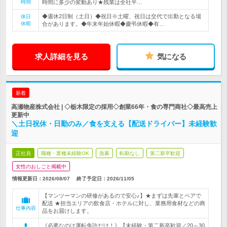
時間
時間に多少の変動あり★残業は全社平…
◆週休2日制（土日）◆祝日※土曜、祝日は交代で出勤となる場
休日
休暇
合があります。◆年末年始休暇◆慶弔休暇◆有…
求人詳細を見る
気になる
新着
高瀬物産株式会社 | ◇栃木限定の採用◇創業66年・食の専門商社◇最高売上
更新中
＼土日祝休・日勤のみ／食を支える【配送ドライバー】未経験歓
迎
正社員
職種・業種未経験OK
急募
転勤なし
第二新卒歓迎
女性のおしごと掲載中
情報更新日：2026/08/07
終了予定日：
2026/11/05
【マンツーマンの研修があるので安心♪】★まずは先輩とペアで
配送 ★担当エリアの飲食店・ホテルに対し、業務用食材などの商
仕事内容
品をお届けします。
《必要なのは運転免許だけ！》【未経験・第二新卒歓迎／20～30