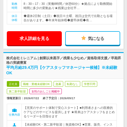
8：30～17：30（実働8時間／休憩60分）★拠点により勤務開始
勤務
時間
時間に多少の変動あり★残業は全社平…
◆週休2日制（土日）◆祝日※土曜、祝日は交代で出勤となる場
休日
休暇
合があります。◆年末年始休暇◆慶弔休暇◆有…
求人詳細を見る
気になる
株式会社ミレニアム | 創業以来黒字／残業も少なめ／資格取得支援／早期昇
格の実績豊富
平均月給29.4万円【ケアスタッフマネージャー候補】※未経験
OK
正社員
職種・業種未経験OK
急募
転勤なし
学歴不問
第二新卒歓迎
女性のおしごと掲載中
情報更新日：2026/07/22
終了予定日：
2026/09/17
【充実のサポート体制で安心スタート】■利用者さまへの医療的
ケアなどのサービスを提供します ★将来はケアスタッフをまとめ
仕事内容
るリーダーを目指せます
【未経験OK・第二新卒歓迎｜無資格OK】■営業、販売、インス