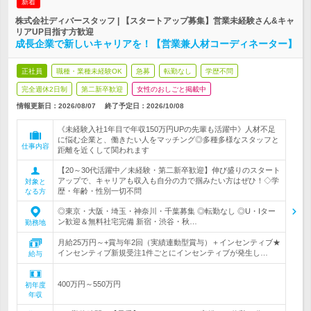
新着
株式会社ディバースタッフ | 【スタートアップ募集】営業未経験さん&キャ
リアUP目指す方歓迎
成長企業で新しいキャリアを！【営業兼人材コーディネーター】
正社員
職種・業種未経験OK
急募
転勤なし
学歴不問
完全週休2日制
第二新卒歓迎
女性のおしごと掲載中
情報更新日：2026/08/07
終了予定日：
2026/10/08
《未経験入社1年目で年収150万円UPの先輩も活躍中》人材不足
に悩む企業と、働きたい人をマッチング◎多種多様なスタッフと
仕事内容
距離を近くして関われます
【20～30代活躍中／未経験・第二新卒歓迎】伸び盛りのスタート
アップで、キャリアも収入も自分の力で掴みたい方はぜひ！◇学
対象と
歴・年齢・性別一切不問
なる方
◎東京・大阪・埼玉・神奈川・千葉募集 ◎転勤なし ◎U・Iター
ン歓迎＆無料社宅完備 新宿・渋谷・秋…
勤務地
月給25万円～+賞与年2回（実績連動型賞与）＋インセンティブ★
インセンティブ新規受注1件ごとにインセンティブが発生し…
給与
400万円～550万円
初年度
年収