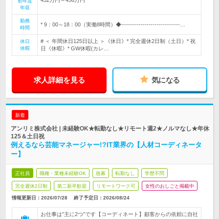
初年度
年収
勤務
* 9：00～18：00（実働8時間）◆------------------------------…
時間
# ＜ 年間休日125日以上 ＞《休日》* 完全週休2日制（土日）* 祝
休日
休暇
日《休暇》* GW休暇(カレ…
求人詳細を見る
気になる
新着
アンリミ株式会社 | 未経験OK★転勤なし★リモート週2★ノルマなし★年休
125＆土日祝
例えるなら芸能マネージャー!?IT業界の【人材コーディネータ
ー】
正社員
職種・業種未経験OK
急募
転勤なし
学歴不問
完全週休2日制
第二新卒歓迎
リモートワーク可
女性のおしごと掲載中
情報更新日：2026/07/28
終了予定日：
2026/08/24
お仕事は″主に2つ”です【コーディネート】顧客からの依頼に自社