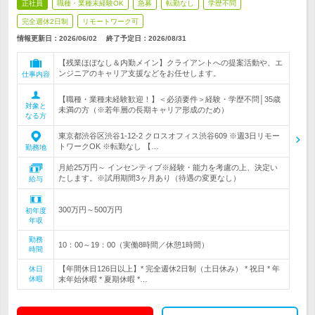
正社員
職種・業種未経験OK
急募
転勤なし
学歴不問
完全週休2日制
リモートワーク可
情報更新日：2026/06/02
終了予定日：
2026/08/31
【残業ほぼなし＆内勤メイン】クライアントへの提案活動や、エ
ンジニアのキャリア支援などをお任せします。
仕事内容
【職種・業種未経験歓迎！】＜必須要件＞経験・学歴不問│35歳
対象と
未満の方（※若年層の長期キャリア形成のため）
なる方
東京都渋谷区渋谷1-12-2 クロスオフィス渋谷609 ※週3日リモー
トワークOK ※転勤なし 【…
勤務地
月給25万円～ インセンティブ※経験・能力を考慮の上、決定い
たします。※試用期間3ヶ月あり（待遇の変更なし）
給与
300万円～500万円
初年度
年収
勤務
10：00～19：00（実働8時間／休憩1時間）
時間
【年間休日126日以上】* 完全週休2日制（土日休み） * 祝日 * 年
休日
休暇
末年始休暇 * 夏期休暇 *…