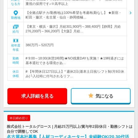
重視の採用です♪※高卒以上
なる方
【全拠点駅チカ/勤務地は100%希望を考慮/転勤なし】 ★新宿・
町田・藤沢・名古屋・仙台・静岡積極…
勤務地
【東京・横浜・藤沢】月給301,900円～388,400円【静岡】月給
276,200円～366,200円【大阪】月給…
給与
380万円～520万円
初年度
年収
# 9:00～18:00(休憩1時間)★NO残業DAYも実施！★19時過ぎには
勤務
時間
基本退社できる環境があ…
# 【年間休日127日以上】* 週休2日(基本土日祝/シフト制/月9日休
休日
休暇
み)└入社時に付与されるリフ…
求人詳細を見る
気になる
本日締め切り
株式会社トータルグロース | 月給25万円以上/賞与年2回/休日・勤務シフトは
自分で調整してOK
名古屋本社募集【人材コーディネーター】未経験OK/20.30代活