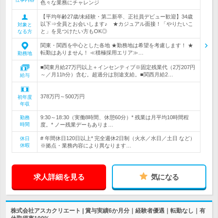
色々な業務にチャレンジ
【平均年齢27歳/未経験・第二新卒、正社員デビュー歓迎】34歳
以下⇒全員とお会いします♪ ★カジュアル面接！「やりたいこ
対象と
と」を見つけたい方もOK◎
なる方
関東・関西を中心とした各地 ★勤務地は希望を考慮します！ ★
転勤はありません！ ≪積極採用エリア≫…
勤務地
■関東月給27万円以上＋インセンティブ※固定残業代（2万207円
～／月11h分）含む。超過分は別途支給。■関西月給2…
給与
378万円～500万円
初年度
年収
9:30～18:30（実働8時間、休憩60分）* 残業は月平均10時間程
勤務
時間
度。* ノー残業デーもありま…
# 年間休日120日以上* 完全週休2日制（火水／水日／土日 など）
休日
休暇
※拠点・業務内容により異なります…
求人詳細を見る
気になる
株式会社アスカクリエート | 賞与実績6か月分｜経験者優遇｜転勤なし｜有