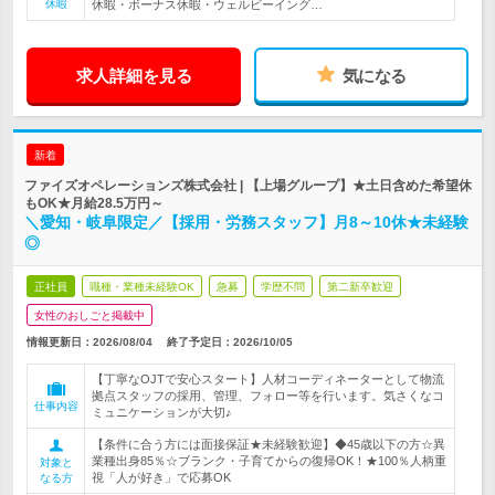
休暇
休暇・ボーナス休暇・ウェルビーイング…
求人詳細を見る
気になる
新着
ファイズオペレーションズ株式会社 | 【上場グループ】★土日含めた希望休
もOK★月給28.5万円～
＼愛知・岐阜限定／【採用・労務スタッフ】月8～10休★未経験
◎
正社員
職種・業種未経験OK
急募
学歴不問
第二新卒歓迎
女性のおしごと掲載中
情報更新日：2026/08/04
終了予定日：
2026/10/05
【丁寧なOJTで安心スタート】人材コーディネーターとして物流
拠点スタッフの採用、管理、フォロー等を行います。気さくなコ
仕事内容
ミュニケーションが大切♪
【条件に合う方には面接保証★未経験歓迎】◆45歳以下の方☆異
業種出身85％☆ブランク・子育てからの復帰OK！★100％人柄重
対象と
視「人が好き」で応募OK
なる方