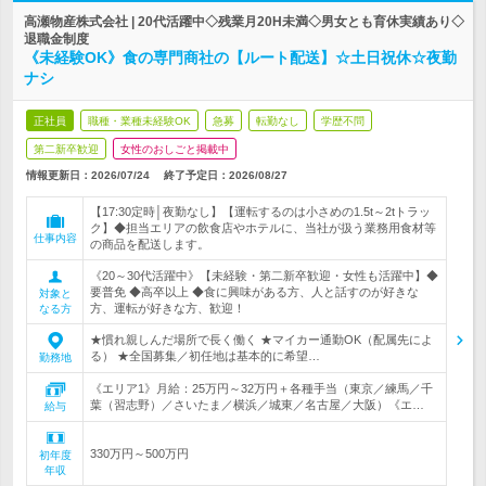
高瀬物産株式会社 | 20代活躍中◇残業月20H未満◇男女とも育休実績あり◇
退職金制度
《未経験OK》食の専門商社の【ルート配送】☆土日祝休☆夜勤
ナシ
正社員
職種・業種未経験OK
急募
転勤なし
学歴不問
第二新卒歓迎
女性のおしごと掲載中
情報更新日：2026/07/24
終了予定日：
2026/08/27
【17:30定時│夜勤なし】【運転するのは小さめの1.5t～2tトラッ
ク】◆担当エリアの飲食店やホテルに、当社が扱う業務用食材等
仕事内容
の商品を配送します。
《20～30代活躍中》【未経験・第二新卒歓迎・女性も活躍中】◆
要普免 ◆高卒以上 ◆食に興味がある方、人と話すのが好きな
対象と
方、運転が好きな方、歓迎！
なる方
★慣れ親しんだ場所で長く働く ★マイカー通勤OK（配属先によ
る） ★全国募集／初任地は基本的に希望…
勤務地
《エリア1》月給：25万円～32万円＋各種手当（東京／練馬／千
葉（習志野）／さいたま／横浜／城東／名古屋／大阪）《エ…
給与
330万円～500万円
初年度
年収