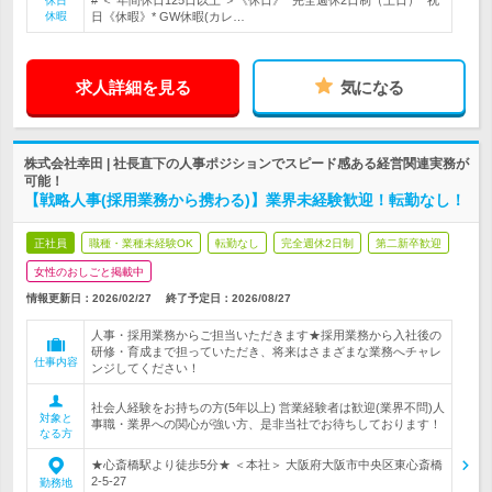
# ＜ 年間休日125日以上 ＞《休日》* 完全週休2日制（土日）* 祝
休日
休暇
日《休暇》* GW休暇(カレ…
求人詳細を見る
気になる
株式会社幸田 | 社長直下の人事ポジションでスピード感ある経営関連実務が
可能！
【戦略人事(採用業務から携わる)】業界未経験歓迎！転勤なし！
正社員
職種・業種未経験OK
転勤なし
完全週休2日制
第二新卒歓迎
女性のおしごと掲載中
情報更新日：2026/02/27
終了予定日：
2026/08/27
人事・採用業務からご担当いただきます★採用業務から入社後の
研修・育成まで担っていただき、将来はさまざまな業務へチャレ
仕事内容
ンジしてください！
社会人経験をお持ちの方(5年以上) 営業経験者は歓迎(業界不問)人
対象と
事職・業界への関心が強い方、是非当社でお待ちしております！
なる方
★心斎橋駅より徒歩5分★ ＜本社＞ 大阪府大阪市中央区東心斎橋
2-5-27
勤務地