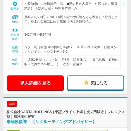
＼愛知県にて積極採用中◎／ ■愛知県名古屋市中村区（名古屋営
業所） 下鉄東山線・JR関西本線「八田…
勤務地
月給285,500円～390,500円※能力や経験などを考慮して決定しま
す。※上記金額には固定残業代(月25時間分/…
給与
342万円～468万円
初年度
年収
シフト制（実働8時間/休憩1時間）・8:00～19:00の間・日勤帯が
勤務
時間
メインです。＜シフト例＞8:0…
・週休2日制（シフト制／月8日～10日休み）・慶弔休暇・有給休
休日
休暇
暇（取得率75％以上！）・産前・産後休…
求人詳細を見る
気になる
新着
株式会社CARTA HOLDINGS | 東証プライム上場｜虎ノ門駅近｜フレックス
制｜福利厚生充実
未経験歓迎！【リクルーティングアドバイザー】