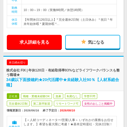
年収
勤務
10：00～19：00（実働8時間／休憩1時間）
時間
【年間休日126日以上】* 完全週休2日制（土日休み） * 祝日 * 年
休日
休暇
末年始休暇 * 夏期休暇 *…
求人詳細を見る
気になる
本日締め切り
株式会社 FIX | 年休120日・有給取得率93%などライフワークバランスも整
う職場★
34歳以下面接確約★20代活躍中★未経験入社90％【人材系総合
職】
正社員
職種・業種未経験OK
急募
転勤なし
学歴不問
完全週休2日制
第二新卒歓迎
リモートワーク可
女性のおしごと掲載中
情報更新日：2026/06/16
終了予定日：
2026/08/10
【＜人材コーディネーター/営業/人事＞ いずれかの業務をお任せ
します。】希望を最大限に考慮！★基本定時退社・完休2日制！
仕事内容