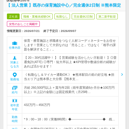
休取得率100%
【 法人営業 】既存の保育施設中心／完全週休2日制 ※熊本限定
正社員
職種・業種未経験OK
転勤なし
完全週休2日制
第二新卒歓迎
女性のおしごと掲載中
情報更新日：2026/07/21
終了予定日：
2026/09/07
保育・療育施設と求職者をつなぐ人材コーディネーターをお任せ
します！営業として大切なのは「売ること」ではなく「相手の課
仕事内容
題を解決すること」。
【 20～30代活躍中！ 】【 営業経験を活かしたい方歓迎！ 】◎普
通免許(AT可) ◎専門・短大卒以上 ★KPI管理や数値分析の経験が
対象と
あれば活かせます！
なる方
《 転勤なし＆マイカー通勤OK 》 ★熊本駅目の前の好立地 ★担
当エリアは熊本県と大分県 【熊本支…
勤務地
月給 260,500円以上 + 賞与年2回（前年度実績6か月分★100万円
以上）※上記の金額には固定残業代（月25時…
給与
432万円～456万円
初年度
年収
勤務
* 9：00～18：00（実働8時間）◆---------------------------◆ 残…
時間