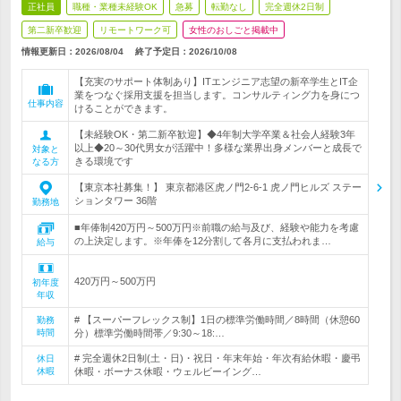
正社員
職種・業種未経験OK
急募
転勤なし
完全週休2日制
第二新卒歓迎
リモートワーク可
女性のおしごと掲載中
情報更新日：2026/08/04
終了予定日：
2026/10/08
【充実のサポート体制あり】ITエンジニア志望の新卒学生とIT企
業をつなぐ採用支援を担当します。コンサルティング力を身につ
仕事内容
けることができます。
【未経験OK・第二新卒歓迎】◆4年制大学卒業＆社会人経験3年
以上◆20～30代男女が活躍中！多様な業界出身メンバーと成長で
対象と
きる環境です
なる方
【東京本社募集！】 東京都港区虎ノ門2-6-1 虎ノ門ヒルズ ステー
ションタワー 36階
勤務地
■年俸制420万円～500万円※前職の給与及び、経験や能力を考慮
の上決定します。※年俸を12分割して各月に支払われま…
給与
420万円～500万円
初年度
年収
# 【スーパーフレックス制】1日の標準労働時間／8時間（休憩60
勤務
時間
分）標準労働時間帯／9:30～18:…
# 完全週休2日制(土・日)・祝日・年末年始・年次有給休暇・慶弔
休日
休暇
休暇・ボーナス休暇・ウェルビーイング…