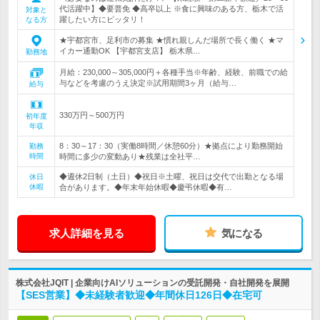
代活躍中】◆要普免 ◆高卒以上 ※食に興味のある方、栃木で活
対象と
躍したい方にピッタリ！
なる方
★宇都宮市、足利市の募集 ★慣れ親しんだ場所で長く働く ★マ
イカー通勤OK 【宇都宮支店】 栃木県…
勤務地
月給：230,000～305,000円＋各種手当※年齢、経験、前職での給
与などを考慮のうえ決定※試用期間3ヶ月（給与…
給与
330万円～500万円
初年度
年収
8：30～17：30（実働8時間／休憩60分）★拠点により勤務開始
勤務
時間
時間に多少の変動あり★残業は全社平…
◆週休2日制（土日）◆祝日※土曜、祝日は交代で出勤となる場
休日
休暇
合があります。◆年末年始休暇◆慶弔休暇◆有…
求人詳細を見る
気になる
株式会社JQIT | 企業向けAIソリューションの受託開発・自社開発を展開
【SES営業】◆未経験者歓迎◆年間休日126日◆在宅可