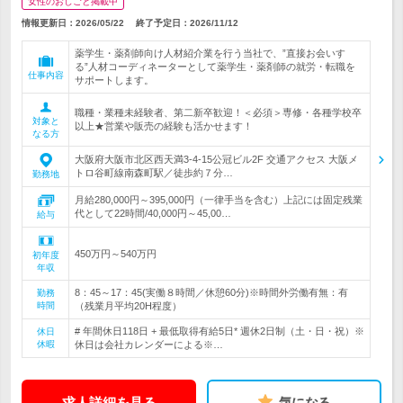
女性のおしごと掲載中
情報更新日：2026/05/22
終了予定日：
2026/11/12
薬学生・薬剤師向け人材紹介業を行う当社で、”直接お会いす
る”人材コーディネーターとして薬学生・薬剤師の就労・転職を
仕事内容
サポートします。
職種・業種未経験者、第二新卒歓迎！＜必須＞専修・各種学校卒
対象と
以上★営業や販売の経験も活かせます！
なる方
大阪府大阪市北区西天満3-4-15公冠ビル2F 交通アクセス 大阪メ
トロ谷町線南森町駅／徒歩約７分…
勤務地
月給280,000円～395,000円（一律手当を含む）上記には固定残業
代として22時間/40,000円～45,00…
給与
450万円～540万円
初年度
年収
8：45～17：45(実働８時間／休憩60分)※時間外労働有無：有
勤務
時間
（残業月平均20H程度）
# 年間休日118日 + 最低取得有給5日* 週休2日制（土・日・祝）※
休日
休暇
休日は会社カレンダーによる※…
求人詳細を見る
気になる