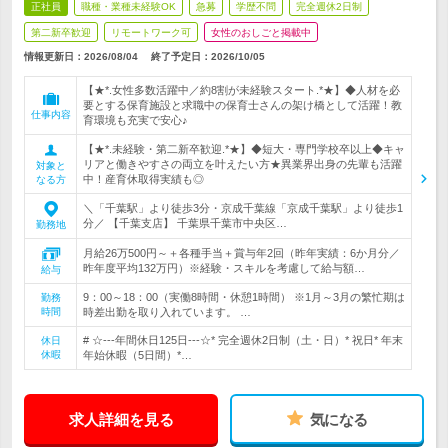
正社員
職種・業種未経験OK
急募
学歴不問
完全週休2日制
第二新卒歓迎
リモートワーク可
女性のおしごと掲載中
情報更新日：2026/08/04
終了予定日：
2026/10/05
【★*.女性多数活躍中／約8割が未経験スタート.*★】◆人材を必
要とする保育施設と求職中の保育士さんの架け橋として活躍！教
仕事内容
育環境も充実で安心♪
【★*.未経験・第二新卒歓迎.*★】◆短大・専門学校卒以上◆キャ
リアと働きやすさの両立を叶えたい方★異業界出身の先輩も活躍
対象と
中！産育休取得実績も◎
なる方
＼「千葉駅」より徒歩3分・京成千葉線「京成千葉駅」より徒歩1
分／ 【千葉支店】 千葉県千葉市中央区…
勤務地
月給26万500円～＋各種手当＋賞与年2回（昨年実績：6か月分／
昨年度平均132万円）※経験・スキルを考慮して給与額…
給与
9：00～18：00（実働8時間・休憩1時間） ※1月～3月の繁忙期は
勤務
時間
時差出勤を取り入れています。 …
# ☆---年間休日125日---☆* 完全週休2日制（土・日）* 祝日* 年末
休日
休暇
年始休暇（5日間）*…
求人詳細を見る
気になる