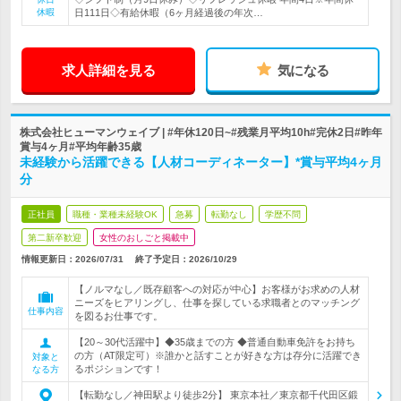
休暇
日111日◇有給休暇（6ヶ月経過後の年次…
求人詳細を見る
気になる
株式会社ヒューマンウェイブ | #年休120日~#残業月平均10h#完休2日#昨年
賞与4ヶ月#平均年齢35歳
未経験から活躍できる【人材コーディネーター】*賞与平均4ヶ月
分
正社員
職種・業種未経験OK
急募
転勤なし
学歴不問
第二新卒歓迎
女性のおしごと掲載中
情報更新日：2026/07/31
終了予定日：
2026/10/29
【ノルマなし／既存顧客への対応が中心】お客様がお求めの人材
ニーズをヒアリングし、仕事を探している求職者とのマッチング
仕事内容
を図るお仕事です。
【20～30代活躍中】◆35歳までの方 ◆普通自動車免許をお持ち
の方（AT限定可）※誰かと話すことが好きな方は存分に活躍でき
対象と
るポジションです！
なる方
【転勤なし／神田駅より徒歩2分】 東京本社／東京都千代田区鍛