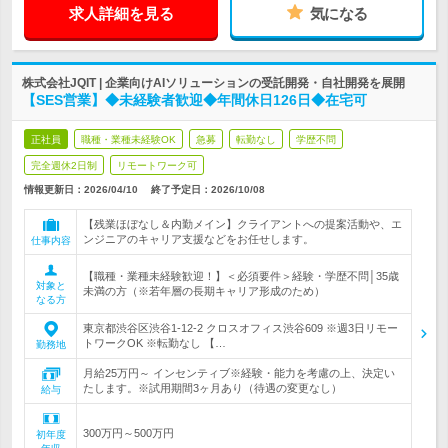
求人詳細を見る
気になる
株式会社JQIT | 企業向けAIソリューションの受託開発・自社開発を展開
【SES営業】◆未経験者歓迎◆年間休日126日◆在宅可
正社員
職種・業種未経験OK
急募
転勤なし
学歴不問
完全週休2日制
リモートワーク可
情報更新日：2026/04/10
終了予定日：
2026/10/08
【残業ほぼなし＆内勤メイン】クライアントへの提案活動や、エ
ンジニアのキャリア支援などをお任せします。
仕事内容
【職種・業種未経験歓迎！】＜必須要件＞経験・学歴不問│35歳
対象と
未満の方（※若年層の長期キャリア形成のため）
なる方
東京都渋谷区渋谷1-12-2 クロスオフィス渋谷609 ※週3日リモー
トワークOK ※転勤なし 【…
勤務地
月給25万円～ インセンティブ※経験・能力を考慮の上、決定い
たします。※試用期間3ヶ月あり（待遇の変更なし）
給与
300万円～500万円
初年度