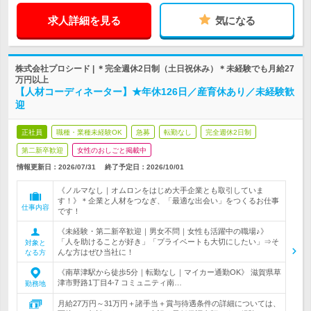
求人詳細を見る
気になる
株式会社プロシード | ＊完全週休2日制（土日祝休み）＊未経験でも月給27
万円以上
【人材コーディネーター】★年休126日／産育休あり／未経験歓
迎
正社員
職種・業種未経験OK
急募
転勤なし
完全週休2日制
第二新卒歓迎
女性のおしごと掲載中
情報更新日：2026/07/31
終了予定日：
2026/10/01
《ノルマなし｜オムロンをはじめ大手企業とも取引していま
す！》＊企業と人材をつなぎ、「最適な出会い」をつくるお仕事
仕事内容
です！
《未経験・第二新卒歓迎｜男女不問｜女性も活躍中の職場♪》
「人を助けることが好き」「プライベートも大切にしたい」⇒そ
対象と
んな方はぜひ当社に！
なる方
《南草津駅から徒歩5分｜転勤なし｜マイカー通勤OK》 滋賀県草
津市野路1丁目4-7 コミュニティ南…
勤務地
月給27万円～31万円＋諸手当＋賞与待遇条件の詳細については、