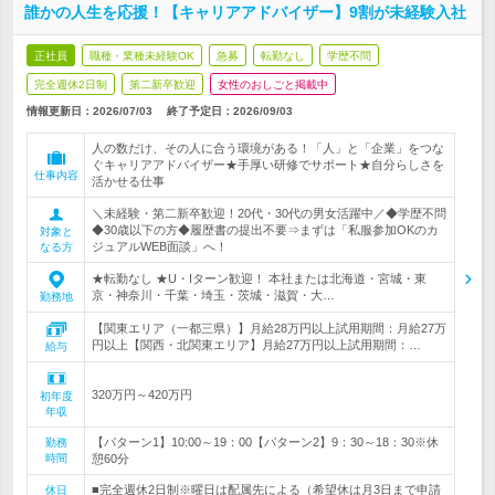
誰かの人生を応援！【キャリアアドバイザー】9割が未経験入社
正社員
職種・業種未経験OK
急募
転勤なし
学歴不問
完全週休2日制
第二新卒歓迎
女性のおしごと掲載中
情報更新日：2026/07/03
終了予定日：
2026/09/03
人の数だけ、その人に合う環境がある！「人」と「企業」をつな
ぐキャリアアドバイザー★手厚い研修でサポート★自分らしさを
仕事内容
活かせる仕事
＼未経験・第二新卒歓迎！20代・30代の男女活躍中／◆学歴不問
◆30歳以下の方◆履歴書の提出不要⇒まずは「私服参加OKのカ
対象と
ジュアルWEB面談」へ！
なる方
★転勤なし ★U・Iターン歓迎！ 本社または北海道・宮城・東
京・神奈川・千葉・埼玉・茨城・滋賀・大…
勤務地
【関東エリア（一都三県）】月給28万円以上試用期間：月給27万
円以上【関西・北関東エリア】月給27万円以上試用期間：…
給与
320万円～420万円
初年度
年収
【パターン1】10:00～19：00【パターン2】9：30～18：30※休
勤務
時間
憩60分
■完全週休2日制※曜日は配属先による（希望休は月3日まで申請
休日