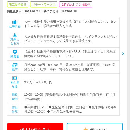
第二新卒歓迎
リモートワーク可
女性のおしごと掲載中
情報更新日：2026/08/03
終了予定日：
2027/01/18
大手・成長企業の採用を支援する【両面型人材紹介コンサルタン
ト】★企業・求職者の双方を担当
仕事内容
人材業界経験者歓迎！得意分野を活かし、ハイクラス人材紹介の
対象と
プロフェッショナルとして成長できる環境です。
なる方
【本社】群馬県伊勢崎市下植木町433-3 【羽黒オフィス】群馬県
伊勢崎市羽黒町4-5 ※リモートワ…
勤務地
月給300,000円～500,000円＋賞与※6ヶ月（試用期間中の条件変
更なし）※経験・年齢・資格など考慮し優遇いた…
給与
360万円～1000万円
初年度
年収
10:00～19:00（実働8時間／休憩60分）時間外労働有無：有（月
勤務
時間
平均40時間）
◆年間休日126日◆完全週休2日制（土日祝）◆夏季休暇（毎年8
休日
休暇
月13日～16日）◆年末年始休暇◆慶弔…