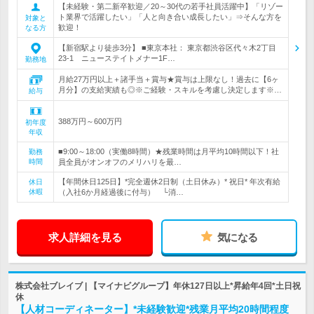
【未経験・第二新卒歓迎／20～30代の若手社員活躍中】「リゾー
ト業界で活躍したい」「人と向き合い成長したい」⇒そんな方を
対象と
歓迎！
なる方
【新宿駅より徒歩3分】 ■東京本社： 東京都渋谷区代々木2丁目
23-1 ニューステイトメナー1F…
勤務地
月給27万円以上＋諸手当＋賞与★賞与は上限なし！過去に【6ヶ
月分】の支給実績も◎※ご経験・スキルを考慮し決定します※…
給与
388万円～600万円
初年度
年収
■9:00～18:00（実働8時間）★残業時間は月平均10時間以下！社
勤務
時間
員全員がオンオフのメリハリを最…
【年間休日125日】*完全週休2日制（土日休み）* 祝日* 年次有給
休日
休暇
（入社6か月経過後に付与） └消…
求人詳細を見る
気になる
株式会社ブレイブ | 【マイナビグループ】年休127日以上*昇給年4回*土日祝
休
【人材コーディネーター】*未経験歓迎*残業月平均20時間程度