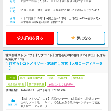
面接でご相談ください！※上記は最低保証金額です※経験・…
給与
勤務
9:00～18:00（休憩1時間）※残業は月10～20時間以内と少なめ！
時間
# 【年間休日126日】■完全週休2日制（土日祝）■GW■夏季休暇■
休日
休暇
年末年始休暇■有給休暇（柔軟に取…
求人詳細を見る
気になる
株式会社ストライプ | 【たびバイト】運営会社#年間休日125日#土日祝休み
#残業月10h程
＼旅するシゴト／リゾート施設向け営業【人材コーディネータ
ー】
正社員
職種・業種未経験OK
急募
転勤なし
学歴不問
完全週休2日制
第二新卒歓迎
女性のおしごと掲載中
情報更新日：2026/07/22
終了予定日：
2026/09/28
【旅好きをシゴトに！】活躍のステージは北海道から沖縄まで全
国のリゾート地！「0→1」で会社を創る急成長ベンチャーの営業
仕事内容
兼人材コーディネーター！