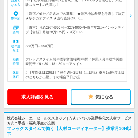
対象と
験スタートの先輩も！
なる方
【新宿／仙台／名古屋での募集】 ★勤務地は希望を考慮して決定
★駅チカオフィス ★直行直帰OK 《…
勤務地
【東京】月給29万4850円～32万4900円+賞与年2回+インセンティ
ブ【宮城】月給28万975円～31万1025…
給与
388万円～550万円
初年度
年収
フレックスタイム制※標準労働時間8時間／休憩60分※標準労働
勤務
時間
時間帯／9：30～18：30※コアタイム…
# 【年間休日126日】* 完全週休2日制（土日祝）※月1回程度土日
休日
休暇
のどちらか出勤。その場合平日が振…
求人詳細を見る
気になる
株式会社シーエーセールススタッフ | ☆★アパレル業界特化の人材サービス
★☆＊手当・福利厚生が充実
フレックスタイムで働く【人材コーディネーター】残業月10H以
下