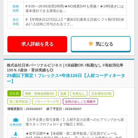
# 9:00～18:00(休憩1時間)★NO残業DAYも実施！★19時過ぎには
勤務
時間
基本退社できる環境があ…
# 【年間休日127日以上】* 週休2日(基本土日祝/シフト制/月9日休
休日
休暇
み)└入社時に付与されるリフ…
求人詳細を見る
気になる
株式会社日本パーソナルビジネス | #未経験OK #転勤なし #有給消化率
100％ #産休・育休実績も◎
29歳以下限定！フレックス×年休126日【人材コーディネータ
ー】
正社員
職種・業種未経験OK
急募
転勤なし
完全週休2日制
第二新卒歓迎
リモートワーク可
女性のおしごと掲載中
情報更新日：2026/08/07
終了予定日：
2026/09/07
【大手企業と取引多数！】人材不足の企業へのヒアリングから派
遣スタッフのフォローまで幅広く対応。
仕事内容
★若手活躍中★【未経験・第二新卒歓迎／正社員デビューも
OK】経験も性別も問いません。元・アパレルや営業など、未経