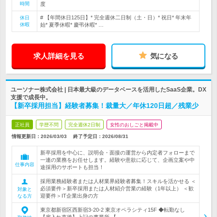
時間
度
# 【年間休日125日】* 完全週休二日制（土・日）* 祝日* 年末年
休日
休暇
始* 夏季休暇* 慶弔休暇* …
求人詳細を見る
気になる
ユーソナー株式会社 | 日本最大級のデータベースを活用したSaaS企業。DX
支援で成長中。
【新卒採用担当】経験者募集！裁量大／年休120日超／残業少
正社員
学歴不問
完全週休2日制
女性のおしごと掲載中
情報更新日：2026/03/03
終了予定日：
2026/08/31
新卒採用を中心に、説明会・面接の運営から内定者フォローまで
一連の業務をお任せします。経験や意欲に応じて、企画立案や中
仕事内容
途採用のサポートも担当！
採用業務経験者または人材業界経験者募集！スキルを活かせる ＜
必須要件＞新卒採用または人材紹介営業の経験（1年以上） ＜歓
対象と
迎要件＞IT企業出身の方
なる方
東京都新宿区西新宿3-20-2 東京オペラシティ15F ◆転勤なし