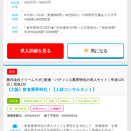
420万円～560万円
初年度
年収
# 9:00～18:00（実働8時間／休憩60分）※時間外労働あり※月平
勤務
時間
均残業10時間程度
* ★年間休日125日★* 完全週休2日制（土日祝休み）* 有給休暇*
休日
休暇
年末年始休暇* GW休暇* …
求人詳細を見る
気になる
新着
株式会社ドリームラボ | 飲食・パティシエ業界特化の求人サイト｜年休125
日｜完休2日
《大阪》飲食業界特化！【人材コンサルタント】
正社員
業種未経験OK
急募
転勤なし
完全週休2日制
第二新卒歓迎
女性のおしごと掲載中
情報更新日：2026/03/17
終了予定日：
2026/09/14
飲食業界特化の求人サイトを運営する当社にて、候補者様・企業
様を双方担当する両面型の人材コンサルタント業務をお任せ！
仕事内容