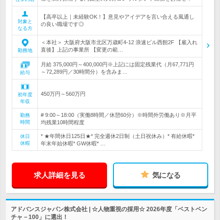
【高卒以上｜未経験OK！】意見やアイデアを言い合える風通し
対象と
の良い職場です◎
なる方
＜本社＞ 大阪府大阪市北区万歳町4-12 浪速ビル西館2F 【雇入れ
直後】上記の事業所 【変更の範…
勤務地
月給 375,000円～400,000円※上記には固定残業代（月67,771円
～72,289円／30時間分）を含みま…
給与
450万円～560万円
初年度
年収
# 9:00～18:00（実働8時間／休憩60分）※時間外労働あり※月平
勤務
時間
均残業10時間程度
* ★年間休日125日★* 完全週休2日制（土日祝休み）* 有給休暇*
休日
休暇
年末年始休暇* GW休暇* …
求人詳細を見る
気になる
アドバンスジャパン株式会社 | ☆人物重視の採用☆ 2026年度「ベストベン
チャ－100」に選出！