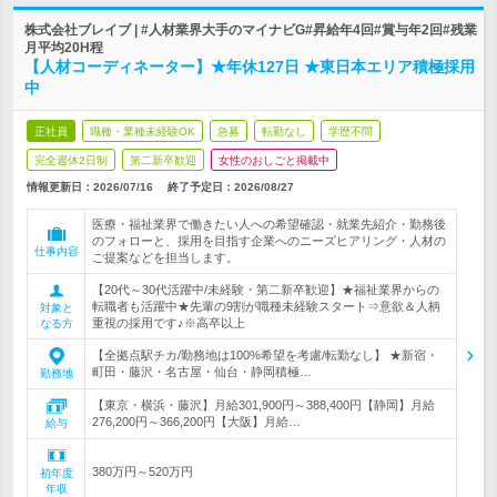
株式会社ブレイブ | #人材業界大手のマイナビG#昇給年4回#賞与年2回#残業
月平均20H程
【人材コーディネーター】★年休127日 ★東日本エリア積極採用
中
正社員
職種・業種未経験OK
急募
転勤なし
学歴不問
完全週休2日制
第二新卒歓迎
女性のおしごと掲載中
情報更新日：2026/07/16
終了予定日：
2026/08/27
医療・福祉業界で働きたい人への希望確認・就業先紹介・勤務後
のフォローと、採用を目指す企業へのニーズヒアリング・人材の
仕事内容
ご提案などを担当します。
【20代～30代活躍中/未経験・第二新卒歓迎】★福祉業界からの
転職者も活躍中★先輩の9割が職種未経験スタート⇒意欲＆人柄
対象と
重視の採用です♪※高卒以上
なる方
【全拠点駅チカ/勤務地は100%希望を考慮/転勤なし】 ★新宿・
町田・藤沢・名古屋・仙台・静岡積極…
勤務地
【東京・横浜・藤沢】月給301,900円～388,400円【静岡】月給
276,200円～366,200円【大阪】月給…
給与
380万円～520万円
初年度
年収