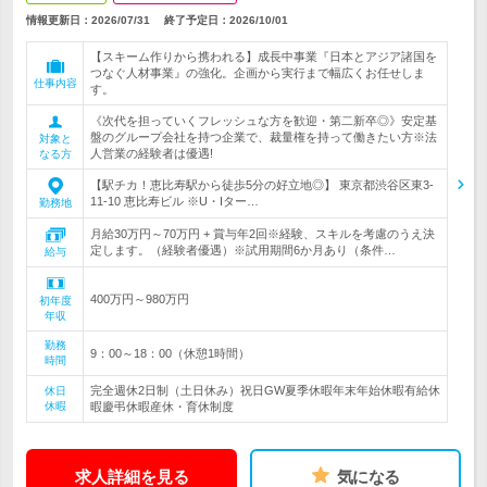
情報更新日：2026/07/31
終了予定日：
2026/10/01
【スキーム作りから携われる】成長中事業『日本とアジア諸国を
つなぐ人材事業』の強化。企画から実行まで幅広くお任せしま
仕事内容
す。
《次代を担っていくフレッシュな方を歓迎・第二新卒◎》安定基
盤のグループ会社を持つ企業で、裁量権を持って働きたい方※法
対象と
人営業の経験者は優遇!
なる方
【駅チカ！恵比寿駅から徒歩5分の好立地◎】 東京都渋谷区東3-
11-10 恵比寿ビル ※U・Iター…
勤務地
月給30万円～70万円 + 賞与年2回※経験、スキルを考慮のうえ決
定します。（経験者優遇）※試用期間6か月あり（条件…
給与
400万円～980万円
初年度
年収
勤務
9：00～18：00（休憩1時間）
時間
完全週休2日制（土日休み）祝日GW夏季休暇年末年始休暇有給休
休日
休暇
暇慶弔休暇産休・育休制度
求人詳細を見る
気になる