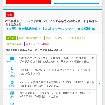
新着
株式会社ドリームラボ | 飲食・パティシエ業界特化の求人サイト｜年休125
日｜完休2日
《大阪》飲食業界特化！【人材コンサルタント】◆未経験OK！
正社員
職種・業種未経験OK
急募
転勤なし
完全週休2日制
第二新卒歓迎
女性のおしごと掲載中
情報更新日：2026/03/17
終了予定日：
2026/09/14
飲食業界特化の求人サイトを運営する当社にて、候補者様・企業
様を双方担当する両面型の人材コンサルタント業務をお任せ！
仕事内容
【高卒以上｜未経験OK！】意見やアイデアを言い合える風通し
対象と
の良い職場です◎
なる方
＜本社＞ 大阪府大阪市北区万歳町4-12 浪速ビル西館2F 【雇入れ
直後】上記の事業所 【変更の範…
勤務地
月給 300,000円～400,000円※上記には固定残業代（月54,217円
～72,289円／30時間分）を含みま…
給与