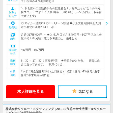
土日祝休み＆長期休暇あり
＼ 飲食店や工場勤務からの転職者も！／先輩たちも”全くの未経
験スタート”です！☆入社1年目：月収40万円～50万円以上も余裕
対象と
で叶います♪
なる方
◎ マイカー通勤OK ◎ U・Iターン歓迎 ◆小倉支社 福岡県北九州
市小倉北区浅野2-14-1 小…
勤務地
月給 31万5,000円 ～ ★入社1年目で月収40万円～50万円以上も全
然余裕！※ 経験、能力を考慮の上、優遇しま…
給与
450万円～550万円
初年度
年収
8：30 ～ 17：30（ 実働8時間 ）★時間をかけた分、 確実に自
勤務
時間
分に返ってきます。 残業代も全…
# 休日* 完全週休2日制（土日休み）* 祝日# 休暇* GW休暇* 夏季
休日
休暇
休暇* 年末年始休暇* 有…
求人詳細を見る
気になる
株式会社リクルートスタッフィング | 20～30代前半女性活躍中★リクルー