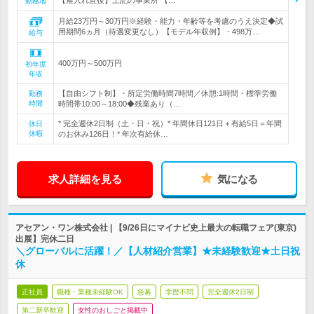
【雇入れ直後】上記の事業所 【…
勤務地
月給23万円～30万円※経験・能力・年齢等を考慮のうえ決定◆試
用期間6ヵ月（待遇変更なし）【モデル年収例】・498万…
給与
400万円～500万円
初年度
年収
【自由シフト制】・所定労働時間7時間／休憩:1時間・標準労働
勤務
時間
時間帯10:00～18:00◆残業あり（…
* 完全週休2日制（土・日・祝）* 年間休日121日＋有給5日＝年間
休日
休暇
のお休み126日！* 年次有給休…
求人詳細を見る
気になる
アセアン・ワン株式会社 | 【9/26日にマイナビ史上最大の転職フェア(東京)
出展】完休二日
＼グローバルに活躍！／【人材紹介営業】★未経験歓迎★土日祝
休
正社員
職種・業種未経験OK
急募
学歴不問
完全週休2日制
第二新卒歓迎
女性のおしごと掲載中