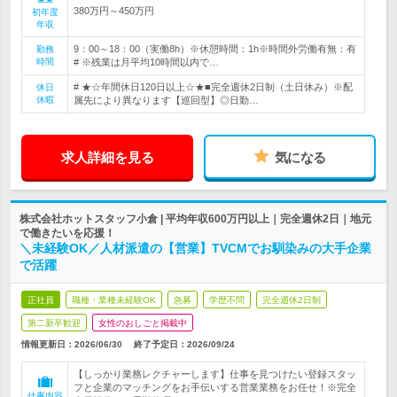
380万円～450万円
初年度
年収
9：00～18：00（実働8h）※休憩時間：1h※時間外労働有無：有
勤務
時間
# ※残業は月平均10時間以内で…
# ★☆年間休日120日以上☆★■完全週休2日制（土日休み）※配
休日
休暇
属先により異なります【巡回型】◎日勤…
求人詳細を見る
気になる
株式会社ホットスタッフ小倉 | 平均年収600万円以上｜完全週休2日｜地元
で働きたいを応援！
＼未経験OK／人材派遣の【営業】TVCMでお馴染みの大手企業
で活躍
正社員
職種・業種未経験OK
急募
学歴不問
完全週休2日制
第二新卒歓迎
女性のおしごと掲載中
情報更新日：2026/06/30
終了予定日：
2026/09/24
【しっかり業務レクチャーします】仕事を見つけたい登録スタッ
フと企業のマッチングをお手伝いする営業業務をお任せ！※完全
仕事内容