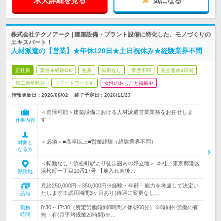
求人詳細を見る
気になる
株式会社テクノアーク | 建築設備・プラント設備に特化した、モノづくりの
エキスパート！
人材派遣の【営業】★年休120日★土日祝休み★経験業界不問
正社員
業種未経験OK
急募
転勤なし
学歴不問
完全週休2日制
第二新卒歓迎
リモートワーク可
女性のおしごと掲載中
情報更新日：2026/06/02
終了予定日：
2026/11/23
＜直帰可能＞建築設備における人材派遣営業業務をお任せしま
す！
仕事内容
＜必須＞■高卒以上■営業経験（経験業界不問）
対象と
なる方
＜転勤なし！浜松町駅より徒歩圏内の好立地＞ 本社／東京都港区
浜松町一丁目10番17号 【雇入れ直後…
勤務地
月給250,000円～350,000円※経験・年齢・能力を考慮して決定い
たします※試用期間3ヶ月あり(待遇に変更なし…
給与
8:30～17:30（所定労働時間8時間／休憩60分）※時間外労働の有
勤務
時間
無：有(月平均残業20時間)※…