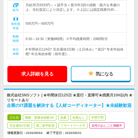
月給35万8333円～＋諸手当＋賞与年2回※経験・能力を考慮の
上、当社規定により決定します。※上記には固定残業代45…
給与
500万円～600万円
初年度
年収
勤務
9:30～18:30（実働8時間）※平均残業時間：20時間/月
時間
# 年間休日124日* 完全週休2日制（土日休み）* 祝日* 年末年始休
休日
休暇
暇* 年次有給休暇（初年度1…
求人詳細を見る
気になる
株式会社SNSソフト | ★年間休日125日 ★直行・直帰可★残業月10H以内 ★
リモートあり
企業のIT課題を解決する【人材コーディネーター】★未経験歓迎
正社員
職種・業種未経験OK
急募
転勤なし
学歴不問
完全週休2日制
第二新卒歓迎
リモートワーク可
女性のおしごと掲載中
情報更新日：2026/08/04
終了予定日：
2026/08/31