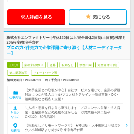
求人詳細を見る
気になる
株式会社エンファクトリー | 年休120日以上/完全週休2日制(土日祝)/残業月
20h程度/在宅手当有
プロの力×伴走力で企業課題に寄り添う【人材コーディネータ
ー】
正社員
業種未経験OK
急募
転勤なし
学歴不問
完全週休2日制
第二新卒歓迎
リモートワーク可
情報更新日：2026/07/09
終了予定日：
2026/09/28
【大手企業との取引が中心】自社サービスを通じて、企業の課題
解決につながる入スキル/プロ人材をアサイン⇒新規事業・DX・
仕事内容
組織開発など幅広く支援！
＼人柄・意欲を何よりも重視します！／◎コンサル営業・法人営
業・金融業界などの経験を活かせる！◎異業種＆第二新卒
対象と
OK◎20～30代活躍中
なる方
【転勤なし／リモートワーク可】 ★神田駅・大手町駅より徒歩5
分／小川町駅より徒歩7分 東京都千代田…
勤務地