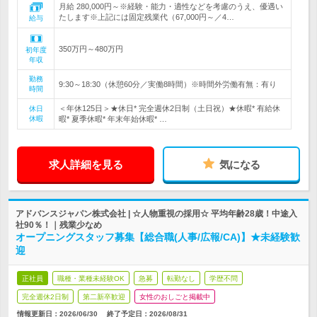
月給 280,000円～※経験・能力・適性などを考慮のうえ、優遇い
たします※上記には固定残業代（67,000円～／4…
給与
350万円～480万円
初年度
年収
勤務
9:30～18:30（休憩60分／実働8時間）※時間外労働有無：有り
時間
＜年休125日＞★休日* 完全週休2日制（土日祝）★休暇* 有給休
休日
休暇
暇* 夏季休暇* 年末年始休暇* …
求人詳細を見る
気になる
アドバンスジャパン株式会社 | ☆人物重視の採用☆ 平均年齢28歳！中途入
社90％！｜残業少なめ
オープニングスタッフ募集【総合職(人事/広報/CA)】★未経験歓
迎
正社員
職種・業種未経験OK
急募
転勤なし
学歴不問
完全週休2日制
第二新卒歓迎
女性のおしごと掲載中
情報更新日：2026/06/30
終了予定日：
2026/08/31