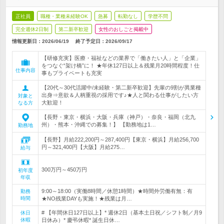
正社員
職種・業種未経験OK
急募
転勤なし
学歴不問
完全週休2日制
第二新卒歓迎
女性のおしごと掲載中
情報更新日：2026/06/19
終了予定日：
2026/09/17
【研修充実】医療・福祉などの業界で「働きたい人」と「企業」
をつなぐ“架け橋”に！ ★年休127日以上＆残業月20時間程度！仕
仕事内容
事もプライベートも充実
【20代～30代活躍中/未経験・第二新卒歓迎】先輩の9割が異業種
出身⇒意欲＆人柄重視の採用です♪★人と関わる仕事がしたい方
対象と
大歓迎！
なる方
【長野・東京・横浜・大阪・兵庫（神戸）・奈良・福岡（北九
州）・熊本・沖縄での募集！】 【勤務地は1…
勤務地
【長野】月給222,200円～287,400円【東京・横浜】月給256,700
円～321,400円【大阪】月給275…
給与
300万円～450万円
初年度
年収
9:00～18:00（実働8時間／休憩1時間）★時間外労働有無：有
勤務
時間
★NO残業DAYも実施！★残業は月…
# 【年間休日127日以上】* 週休2日（基本土日祝／シフト制／月9
休日
休暇
日休み）* 慶弔休暇* 誕生日休…