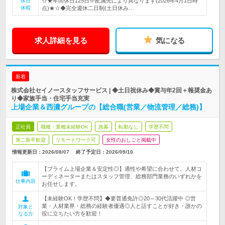
☆★年間休日125日※配属先により異なります(2026年4月1日時
休日
休暇
点)★☆◆完全週休二日制(土日休み…
求人詳細を見る
気になる
新着
株式会社セイノースタッフサービス | ◆土日祝休み◆賞与年2回＋報奨金あ
り◆家族手当・住宅手当充実
上場企業＆西濃グループの【総合職(営業／物流管理／総務)】
正社員
職種・業種未経験OK
急募
転勤なし
学歴不問
第二新卒歓迎
リモートワーク可
女性のおしごと掲載中
情報更新日：2026/08/07
終了予定日：
2026/09/10
【プライム上場企業＆安定性◎】適性や希望に合わせて、人材コ
ーディネーターまたはスタッフ管理、総務部門業務のいずれかを
仕事内容
お任せします。
【未経験OK！学歴不問】◆要普通免許◎20～30代活躍中 ◎営
業・人材業界・総務の経験者優遇◎人と話すことが好き・誰かの
対象と
役に立ちたい方を歓迎！
なる方