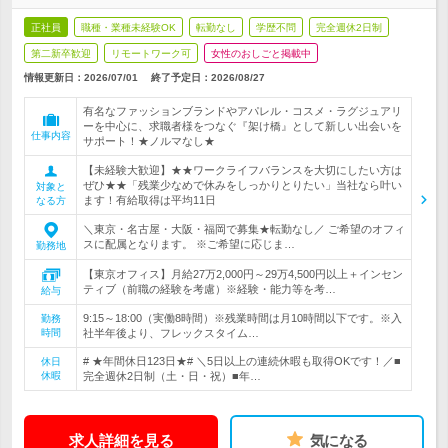
正社員
職種・業種未経験OK
転勤なし
学歴不問
完全週休2日制
第二新卒歓迎
リモートワーク可
女性のおしごと掲載中
情報更新日：2026/07/01
終了予定日：
2026/08/27
有名なファッションブランドやアパレル・コスメ・ラグジュアリ
ーを中心に、求職者様をつなぐ『架け橋』として新しい出会いを
仕事内容
サポート！★ノルマなし★
【未経験大歓迎】★★ワークライフバランスを大切にしたい方は
ぜひ★★「残業少なめで休みをしっかりとりたい」当社なら叶い
対象と
ます！有給取得は平均11日
なる方
＼東京・名古屋・大阪・福岡で募集★転勤なし／ ご希望のオフィ
スに配属となります。 ※ご希望に応じま…
勤務地
【東京オフィス】月給27万2,000円～29万4,500円以上＋インセン
ティブ（前職の経験を考慮）※経験・能力等を考…
給与
9:15～18:00（実働8時間）※残業時間は月10時間以下です。※入
勤務
時間
社半年後より、フレックスタイム…
# ★年間休日123日★# ＼5日以上の連続休暇も取得OKです！／■
休日
休暇
完全週休2日制（土・日・祝）■年…
求人詳細を見る
気になる