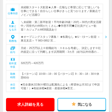
未経験スタート大歓迎★人事・広報など希望に応じて“楽しい”を
仕事にできる！自分らしい仕事がきっと見つかります／新拠点で
仕事内容
ノビノビ活躍◎
＼未経験・第二新卒歓迎！平均年齢28歳！20代～30代の男女活躍
中／同世代の仲間がたくさん♪◆学歴不問◆正社員デビュー歓
対象と
迎！カジュアルWEB面談あり
なる方
★オープニングスタッフ募集！ ★転勤なし ★U・Iターン歓迎 ＜
東北支店＞ 〒983-0852 宮…
勤務地
月給：25万円以上※前職給与・スキルを考慮し、決定します※社
内規定に沿って判断します試用期間：3カ月（給与以外待遇の…
給与
320万円～420万円
初年度
年収
【パターン1】10:00～19：00【パターン2】9：30～18：30※休
勤務
時間
憩60分
■完全週休2日制※曜日は配属先による（希望休は月3日まで申請
休日
休暇
可能！）■有給休暇■産前・産後休暇■育児…
求人詳細を見る
気になる