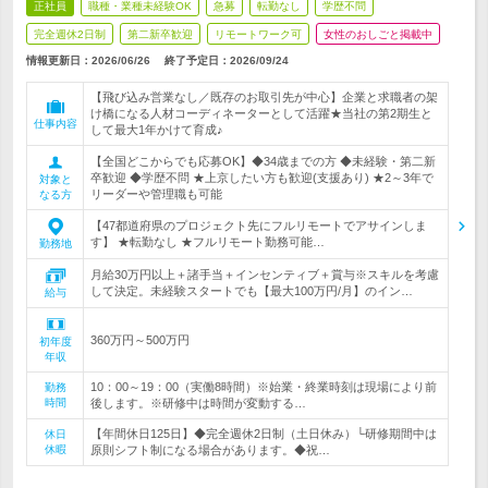
正社員
職種・業種未経験OK
急募
転勤なし
学歴不問
完全週休2日制
第二新卒歓迎
リモートワーク可
女性のおしごと掲載中
情報更新日：2026/06/26
終了予定日：
2026/09/24
【飛び込み営業なし／既存のお取引先が中心】企業と求職者の架
け橋になる人材コーディネーターとして活躍★当社の第2期生と
仕事内容
して最大1年かけて育成♪
【全国どこからでも応募OK】◆34歳までの方 ◆未経験・第二新
卒歓迎 ◆学歴不問 ★上京したい方も歓迎(支援あり) ★2～3年で
対象と
リーダーや管理職も可能
なる方
【47都道府県のプロジェクト先にフルリモートでアサインしま
す】 ★転勤なし ★フルリモート勤務可能…
勤務地
月給30万円以上＋諸手当＋インセンティブ＋賞与※スキルを考慮
して決定。未経験スタートでも【最大100万円/月】のイン…
給与
360万円～500万円
初年度
年収
10：00～19：00（実働8時間）※始業・終業時刻は現場により前
勤務
時間
後します。※研修中は時間が変動する…
【年間休日125日】◆完全週休2日制（土日休み）└研修期間中は
休日
休暇
原則シフト制になる場合があります。◆祝…