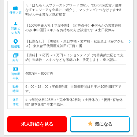
＼「はたらく人ファーストアワード 2025」でBronze受賞／優秀
なITエンジニアを企業にご紹介し、マッチングにつなげます★8
仕事内容
割が大手企業など既存顧客
【100%中途入社！学歴不問】《応募条件》◆何らかの営業経験
対象と
のみ ◆中国語スキルをお持ちの方は歓迎です ★土日祝休み
なる方
【転勤なし】 【馬喰町・東日本橋・岩本町・秋葉原より好アクセ
ス】 東京都千代田区東神田1丁目11番…
勤務地
【月給】33万円～60万円＋インセンティブ（毎月実績に応じて支
給）※経験・スキルなどを考慮の上、決定します。※上記に…
給与
400万円～800万円
初年度
年収
9：00～18：00（実働8時間）※残業時間は月平均10時間以下で
勤務
時間
す。
# ＜年間休日125日＞* 完全週休2日制（土日休み）* 祝日* 有給休
休日
休暇
暇* 夏季休暇* 年末年始休…
求人詳細を見る
気になる