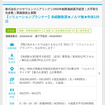
株式会社クロサワエンジニアリング | 1966年創業連続黒字経営｜大手取引
先多数｜業務請負を展開
【ソリューションプランナー】未経験歓迎★ノルマ無★年休125
日
正社員
職種・業種未経験OK
急募
完全週休2日制
第二新卒歓迎
情報更新日：2026/03/18
終了予定日：
2026/09/07
【飛び込み＆ノルマはありません◎】当社にて「ソリューション
プランナー」をお任せします！
仕事内容
【未経験＆第2新卒大歓迎】《必須》要普免／基本的なPCスキル
対象と
／■社会人経験2年以上の方 ほか
なる方
本社／神奈川県横浜市鶴見区鶴見中央5丁目4番10号 ベルスベイ
サイド3F 【雇入れ直後】上記事務所…
勤務地
月給286,000円～330,000円 ※固定残業代（月／40時間分：
68,500円～79,000円）を含む。※超過…
給与
400万円～462万円
初年度
年収
9：00～18：00（実働8時間／休憩60分） ※残業月平均20時間程
勤務