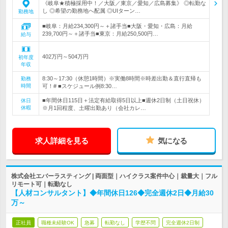
《岐阜★積極採用中！／大阪／東京／愛知／広島募集》 ◎転勤な
し ◎希望の勤務地へ配属 ◎UIターン…
勤務地
■岐阜：月給234,300円～＋諸手当■大阪・愛知・広島：月給
239,700円～＋諸手当■東京：月給250,500円…
給与
402万円～504万円
初年度
年収
8:30～17:30（休憩1時間）※実働8時間※時差出勤＆直行直帰も
勤務
時間
可！# ■スケジュール例8:30…
■年間休日115日＋法定有給取得5日以上■週休2日制（土日祝休）
休日
休暇
※月1回程度、土曜出勤あり（会社カレ…
求人詳細を見る
気になる
株式会社エバーラスティング | 両面型｜ハイクラス案件中心｜裁量大｜フル
リモート可｜転勤なし
【人材コンサルタント】◆年間休日126◆完全週休2日◆月給30
万～
正社員
職種未経験OK
急募
転勤なし
学歴不問
完全週休2日制