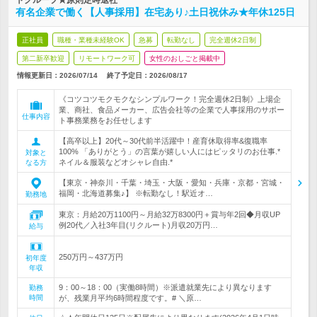
トグループ★原則定時退社
有名企業で働く【人事採用】在宅あり♪土日祝休み★年休125日
正社員
職種・業種未経験OK
急募
転勤なし
完全週休2日制
第二新卒歓迎
リモートワーク可
女性のおしごと掲載中
情報更新日：2026/07/14
終了予定日：
2026/08/17
《コツコツモクモクなシンプルワーク！完全週休2日制》上場企
業、商社、食品メーカー、広告会社等の企業で人事採用のサポー
仕事内容
ト事務業務をお任せします
【高卒以上】20代～30代前半活躍中！産育休取得率&復職率
100% 「ありがとう」の言葉が嬉しい人にはピッタリのお仕事.*
対象と
ネイル＆服装などオシャレ自由.*
なる方
【東京・神奈川・千葉・埼玉・大阪・愛知・兵庫・京都・宮城・
福岡・北海道募集♪】 ※転勤なし！駅近オ…
勤務地
東京：月給20万1100円～月給32万8300円＋賞与年2回◆月収UP
例20代／入社3年目(リクルート)月収20万円…
給与
250万円～437万円
初年度
年収
9：00～18：00（実働8時間）※派遣就業先により異なります
勤務
時間
が、残業月平均6時間程度です。# ＼原…