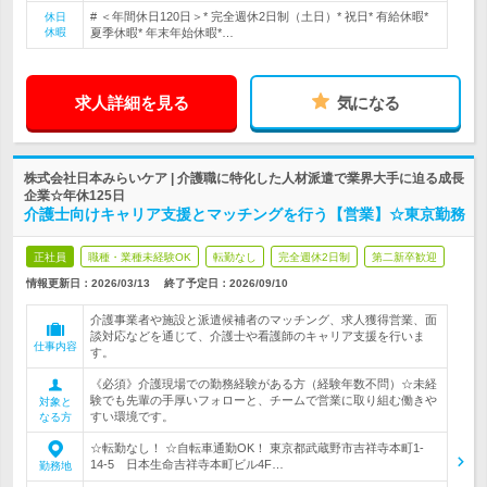
# ＜年間休日120日＞* 完全週休2日制（土日）* 祝日* 有給休暇*
休日
休暇
夏季休暇* 年末年始休暇*…
求人詳細を見る
気になる
株式会社日本みらいケア | 介護職に特化した人材派遣で業界大手に迫る成長
企業☆年休125日
介護士向けキャリア支援とマッチングを行う【営業】☆東京勤務
正社員
職種・業種未経験OK
転勤なし
完全週休2日制
第二新卒歓迎
情報更新日：2026/03/13
終了予定日：
2026/09/10
介護事業者や施設と派遣候補者のマッチング、求人獲得営業、面
談対応などを通じて、介護士や看護師のキャリア支援を行いま
仕事内容
す。
《必須》介護現場での勤務経験がある方（経験年数不問）☆未経
験でも先輩の手厚いフォローと、チームで営業に取り組む働きや
対象と
すい環境です。
なる方
☆転勤なし！ ☆自転車通勤OK！ 東京都武蔵野市吉祥寺本町1-
14-5 日本生命吉祥寺本町ビル4F…
勤務地