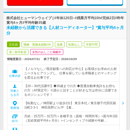
株式会社ヒューマンウェイブ | #年休120日~#残業月平均10h#完休2日#昨年
賞与4ヶ月#平均年齢35歳
未経験から活躍できる【人材コーディネーター】*賞与平均4ヶ月
分
正社員
職種・業種未経験OK
急募
転勤なし
学歴不問
第二新卒歓迎
女性のおしごと掲載中
情報更新日：2026/07/31
終了予定日：
2026/10/29
【ノルマなし／既存顧客への対応が中心】お客様がお求めの人材
ニーズをヒアリングし、仕事を探している求職者とのマッチング
仕事内容
を図るお仕事です。
【20～30代活躍中】◆35歳までの方 ◆普通自動車免許をお持ち
の方（AT限定可）※誰かと話すことが好きな方は存分に活躍でき
対象と
るポジションです！
なる方
【転勤なし／神田駅より徒歩2分】 東京本社／東京都千代田区鍛
冶町2-3-1 神田高野ビル7F 【雇…
勤務地
月給：25万円～32万円＋各種手当（資格・時間外等）+賞与年2回
（支給実績平均4ヶ月分）+インセンティブ※経験や年齢…
給与