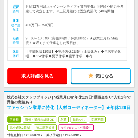
月給32万円以上＋インセンティブ＋賞与年4回 ※経験や能力を考
慮して決定します。※上記月給には固定残業代（40時間相…
給与
450万円～750万円
初年度
年収
9：00～18：00（実働8時間／休憩1時間）★残業は月12.5h程
勤務
時間
度！★遅くまで仕事をした翌日は、…
【年間休日120日】◆完全週休2日制（土日休み）◆年末年始休
休日
休暇
暇 ◆GW休暇◆夏季休暇◆慶弔休暇 ◆有…
求人詳細を見る
気になる
株式会社スタッフブリッジ | *残業月10h*年休129日*退職金あり*入社1年で
昇格の実績あり
ファッション業界に特化【人材コーディネーター】★年休129日
正社員
職種・業種未経験OK
急募
転勤なし
学歴不問
完全週休2日制
第二新卒歓迎
女性のおしごと掲載中
情報更新日：2026/07/17
終了予定日：
2026/09/17