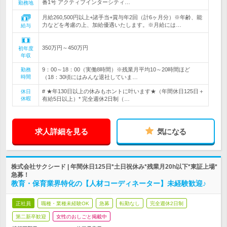
番1号 アクティブインターシティ…
勤務地
月給260,500円以上+諸手当+賞与年2回（計6ヶ月分）※年齢、能
力などを考慮の上、加給優遇いたします。※月給には…
給与
350万円～450万円
初年度
年収
9：00～18：00（実働8時間）※残業月平均10～20時間ほど
勤務
時間
（18：30頃にはみんな退社していま…
# ★年130日以上の休みもホントに叶います★（年間休日125日＋
休日
休暇
有給5日以上）* 完全週休2日制（…
求人詳細を見る
気になる
株式会社サクシード | 年間休日125日*土日祝休み*残業月20h以下*東証上場*
急募！
教育・保育業界特化の【人材コーディネーター】未経験歓迎♪
正社員
職種・業種未経験OK
急募
転勤なし
完全週休2日制
第二新卒歓迎
女性のおしごと掲載中