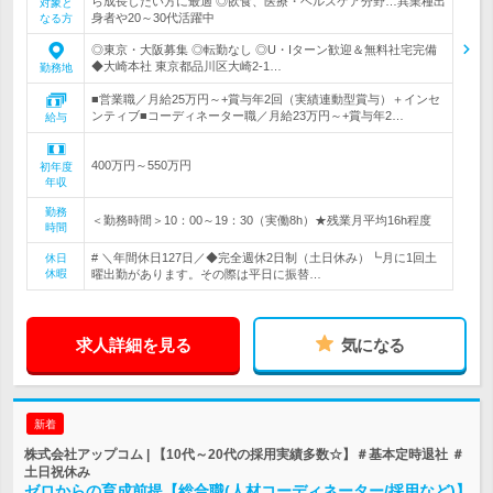
ら成長したい方に最適 ◎飲食、医療・ヘルスケア分野…異業種出
対象と
身者や20～30代活躍中
なる方
◎東京・大阪募集 ◎転勤なし ◎U・Iターン歓迎＆無料社宅完備
◆大崎本社 東京都品川区大崎2-1…
勤務地
■営業職／月給25万円～+賞与年2回（実績連動型賞与）＋インセ
ンティブ■コーディネーター職／月給23万円～+賞与年2…
給与
400万円～550万円
初年度
年収
勤務
＜勤務時間＞10：00～19：30（実働8h）★残業月平均16h程度
時間
# ＼年間休日127日／◆完全週休2日制（土日休み）┗月に1回土
休日
休暇
曜出勤があります。その際は平日に振替…
求人詳細を見る
気になる
新着
株式会社アップコム | 【10代～20代の採用実績多数☆】＃基本定時退社 ＃
土日祝休み
ゼロからの育成前提【総合職(人材コーディネーター/採用など)】