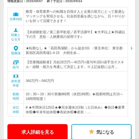
情報更新日：2026/08/07
終了予定日：
2026/09/24
教育・保育業界への転職を目指す人と企業の双方にとって最適な
マッチングを実現させる。社会的意義を感じながら、日々やりが
仕事内容
いを持って活躍できます！
【未経験歓迎／第二新卒歓迎／若手活躍中】★大卒以上★35歳以
対象と
下の方 意欲・人柄重視の採用です♪
なる方
★転勤なし ★「高田馬場駅」から徒歩3分 〈東京本社〉 東京都
新宿区高田馬場1-4-15 大樹生命…
勤務地
【営業職経験者】月給28万円～40万円+賞与年2回+諸手当※スキ
ル・経験・能力を考慮して決定します。※上記金額には月…
給与
360万円～560万円
初年度
年収
10：30～19：30※実働8時間（休憩1時間）★残業時間は月15～
勤務
時間
16時間程度！
# ★年間休日125日★◆完全週休2日制（土日休み）◆祝日◆夏季
休日
休暇
休暇◆年末年始休暇◆有給休暇◆産前・…
求人詳細を見る
気になる