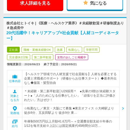
求人詳細を見る
気になる
株式会社ヒトイキ | 《医療・ヘルスケア業界》＃未経験歓迎＃研修制度あり
＃急成長中
20代活躍中！キャリアアップ×社会貢献【人材コーディネータ
ー】
正社員
職種・業種未経験OK
急募
転勤なし
学歴不問
完全週休2日制
第二新卒歓迎
女性のおしごと掲載中
情報更新日：2026/06/23
終了予定日：
2026/09/21
【ヘルスケア領域での人材支援で社会貢献を】人材を必要とする
企業と求職者のサポート（研修からお仕事スタート）◆基本外出
仕事内容
なし◆服装・髪型自由
＊未経験・第二新卒歓迎│U29採用＊ ●先輩の9割が未経験スタ
ート●「人のためになる仕事がしたい」「頑張りを正当に評価さ
対象と
れたい」方はぜひ！
なる方
☆転勤なし／東京・大阪にて募集 ■東京オフィス ☆大崎駅より
徒歩8分、五反田駅より 徒歩9分 東…
勤務地
年俸制500万円以上月額41.6万円～＋交通費全額支給※年俸の
1/12を毎月支給※上記には固定残業代45時間分10万…
給与