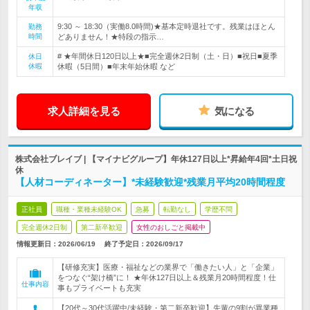
年収
9:30 ～ 18:30（実働8.0時間)★基本定時退社です。残業はほとん
勤務
時間
どありません！★特段の指示…
# ★年間休日120日以上★■完全週休2日制（土・日）■祝日■夏季
休日
休暇
休暇（5日間）■年末年始休暇 など
求人詳細を見る
気になる
株式会社ブレイブ | 【マイナビグループ】年休127日以上*昇給年4回*土日祝
休
【人材コーディネーター】*未経験歓迎*残業月平均20時間程度
正社員
職種・業種未経験OK
急募
転勤なし
学歴不問
完全週休2日制
第二新卒歓迎
女性のおしごと掲載中
情報更新日：2026/06/19
終了予定日：
2026/09/17
【研修充実】医療・福祉などの業界で「働きたい人」と「企業」
をつなぐ“架け橋”に！ ★年休127日以上＆残業月20時間程度！仕
仕事内容
事もプライベートも充実
【20代～30代活躍中/未経験・第二新卒歓迎】先輩の9割が異業種