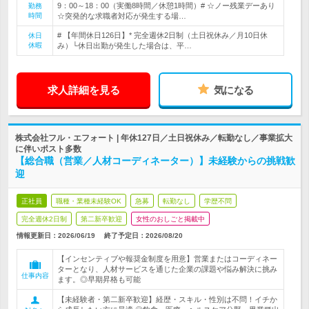
9：00～18：00（実働8時間／休憩1時間）# ☆ノー残業デーあり
勤務
時間
☆突発的な求職者対応が発生する場…
# 【年間休日126日】* 完全週休2日制（土日祝休み／月10日休
休日
休暇
み）└休日出勤が発生した場合は、平…
求人詳細を見る
気になる
株式会社フル・エフォート | 年休127日／土日祝休み／転勤なし／事業拡大
に伴いポスト多数
【総合職（営業／人材コーディネーター）】未経験からの挑戦歓
迎
正社員
職種・業種未経験OK
急募
転勤なし
学歴不問
完全週休2日制
第二新卒歓迎
女性のおしごと掲載中
情報更新日：2026/06/19
終了予定日：
2026/08/20
【インセンティブや報奨金制度を用意】営業またはコーディネー
ターとなり、人材サービスを通じた企業の課題や悩み解決に挑み
仕事内容
ます。◎早期昇格も可能
【未経験者・第二新卒歓迎】経歴・スキル・性別は不問！イチか