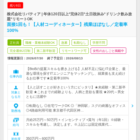
残り6日
株式会社リバティア | 年休120日以上*完休2日*土日祝休み*ドリンク飲み放
題*リモートOK
面接1回も！【人材コーディネーター】残業ほぼなし／定着率
100%
正社員
職種・業種未経験OK
急募
転勤なし
学歴不問
完全週休2日制
第二新卒歓迎
リモートワーク可
女性のおしごと掲載中
情報更新日：2026/07/30
終了予定日：
2026/08/13
【BtoBの提案スキルを磨き上げる】人材不足に悩むIT企業と、最
適な環境を探すITエンジニアをマッチングし、就業後も支え続け
仕事内容
るお仕事です★定着率100%
【人と話すことが好きという方にピッタリ】★未経験・第二新卒
歓迎 ★これまでの経験よりも、人柄と意欲を重視 ★20代～男女
対象と
ともに活躍中
なる方
◎転勤なし ◎在宅ワークOK ◎「神田駅」スグの綺麗なオフィス
◎4路線利用可能 東京都千代田区神…
勤務地
月給25万円～50万円 + インセンティブ +賞与（年1回）※経験・
スキルを考慮し、決定します。※上記には固定残業代…
給与
350万円～600万円
初年度