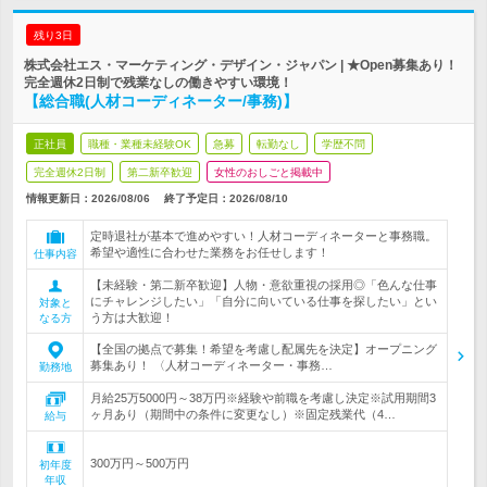
残り3日
株式会社エス・マーケティング・デザイン・ジャパン | ★Open募集あり！
完全週休2日制で残業なしの働きやすい環境！
【総合職(人材コーディネーター/事務)】
正社員
職種・業種未経験OK
急募
転勤なし
学歴不問
完全週休2日制
第二新卒歓迎
女性のおしごと掲載中
情報更新日：2026/08/06
終了予定日：
2026/08/10
定時退社が基本で進めやすい！人材コーディネーターと事務職。
希望や適性に合わせた業務をお任せします！
仕事内容
【未経験・第二新卒歓迎】人物・意欲重視の採用◎「色んな仕事
にチャレンジしたい」「自分に向いている仕事を探したい」とい
対象と
う方は大歓迎！
なる方
【全国の拠点で募集！希望を考慮し配属先を決定】オープニング
募集あり！ 〈人材コーディネーター・事務…
勤務地
月給25万5000円～38万円※経験や前職を考慮し決定※試用期間3
ヶ月あり（期間中の条件に変更なし）※固定残業代（4…
給与
300万円～500万円
初年度
年収