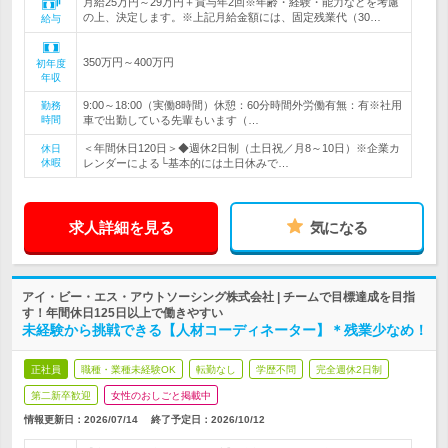
月給25万円～29万円＋賞与年2回※年齢・経験・能力などを考慮
の上、決定します。※上記月給金額には、固定残業代（30…
給与
350万円～400万円
初年度
年収
9:00～18:00（実働8時間）休憩：60分時間外労働有無：有※社用
勤務
時間
車で出勤している先輩もいます（…
＜年間休日120日＞◆週休2日制（土日祝／月8～10日）※企業カ
休日
休暇
レンダーによる└基本的には土日休みで…
求人詳細を見る
気になる
アイ・ビー・エス・アウトソーシング株式会社 | チームで目標達成を目指
す！年間休日125日以上で働きやすい
未経験から挑戦できる【人材コーディネーター】＊残業少なめ！
正社員
職種・業種未経験OK
転勤なし
学歴不問
完全週休2日制
第二新卒歓迎
女性のおしごと掲載中
情報更新日：2026/07/14
終了予定日：
2026/10/12