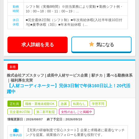
シフト制（実働8時間）※担当業務により変動▼勤務シフト例・
勤務
時間
10：00～18：00・11：00～19：…
■完全週休2日制（シフト制）■年次有給休暇(入社半年後10日付
休日
休暇
与)■夏季休暇（3日）■年末年始休暇（…
求人詳細を見る
気になる
新着
株式会社アズスタッフ | 成長中人材サービス企業｜駅チカ｜選べる勤務体系
｜福利厚生充実
【人材コーディネーター】完休3日制で年休160日以上！20代活
躍中
正社員
職種・業種未経験OK
急募
転勤なし
学歴不問
完全週休2日制
第二新卒歓迎
女性のおしごと掲載中
情報更新日：2026/08/07
終了予定日：
2026/09/10
【充実の研修制度で安心スタート】企業と求職者に最適なマッチ
ングを提案。就業後のフォローも重要な役割です。
仕事内容