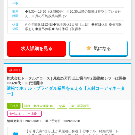
年収
◆9:30～18:30（休憩60分）※20:30以降の残業は推奨していませ
勤務
時間
ん。※月の平均残業時間は2…
# ☆年間休日124日◆完全週休2日制（土日）◆祝日休み ※長期休
休日
休暇
暇あり◆慶弔休暇◆有給休暇（取得率…
求人詳細を見る
気になる
残り3日
株式会社トータルグロース | 月給25万円以上/賞与年2回/勤務シフトは調整
OK/20代・30代活躍中
浜松でホテル・ブライダル業界を支える【人材コーディネータ
ー】
正社員
職種・業種未経験OK
急募
第二新卒歓迎
女性のおしごと掲載中
情報更新日：2026/06/16
終了予定日：
2026/08/10
【 研修充実/9割以上が異業種出身者 】◎ホテル・結婚式場・レ