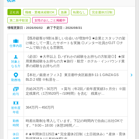
祝休
正社員
職種・業種未経験OK
急募
転勤なし
完全週休2日制
第二新卒歓迎
女性のおしごと掲載中
情報更新日：2026/06/02
終了予定日：
2026/08/31
【既存顧客が9割＆新しい出会いが増加中】■企業とスタッフの架
け橋として一貫したサポートを実施 ◎メンター社員がOJT ◎チ
仕事内容
ームで助け合える雰囲気
《必須》★大卒以上【いずれかの経験をお持ちの方歓迎◎】★採
用業務経験をお持ちの方★旅行・航空・ホテル・インバウンド業
対象と
界の経験をお持ちの方
なる方
【本社／銀座オフィス】 東京都中央区銀座8-11-1 GINZA GS
BLD.2 6階 ※転居を…
勤務地
月給26万円～30万円 ＋賞与（年2回／前年度実績3ヶ月分）※固
定残業代（1万9520円～/10時間）を含む 残業が…
給与
364万円～450万円
初年度
年収
時差出勤制を導入しています。下記の時間内で自由に出社OKで
勤務
時間
す。* 9:00～18:00（休憩1時間／…
# ★年間休日125日★* 完全週休2日制（土日祝休み）* 産休・育休
休日
休暇
取得実績あり* 有給休暇* 年…