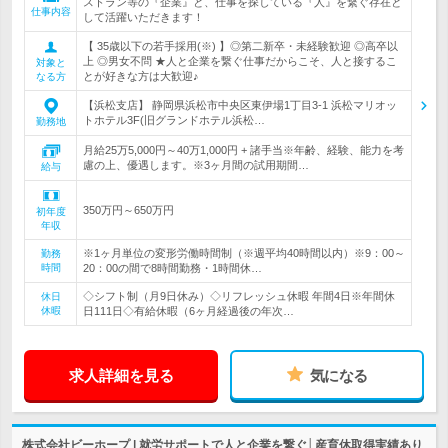
ストラン等の『企業』と、仕事を探している『人』を繋ぐ存在と
仕事内容
して活躍いただきます！
【 35歳以下の若手採用(※) 】◎第二新卒・未経験歓迎 ◎高卒以
上 ◎男女不問 ★人と企業を繋ぐ仕事だからこそ、人と接するこ
対象と
とが好きな方は大歓迎♪
なる方
【浜松支店】 静岡県浜松市中央区東伊場1丁目3-1 浜松マリオッ
トホテル3F(旧グランドホテル浜松…
勤務地
月給25万5,000円～40万1,000円 + 諸手当※年齢、経験、能力を考
慮の上、優遇します。※3ヶ月間の試用期間…
給与
350万円～650万円
初年度
年収
※1ヶ月単位の変形労働時間制（※週平均40時間以内）※9：00～
勤務
時間
20：00の間で8時間勤務・1時間休…
◇シフト制（月9日休み）◇リフレッシュ休暇 年間4日※年間休
休日
休暇
日111日◇有給休暇（6ヶ月経過後の年次…
求人詳細を見る
気になる
株式会社ビーホープ | 就労サポートで人と企業を繋ぐ│産育休取得実績あり