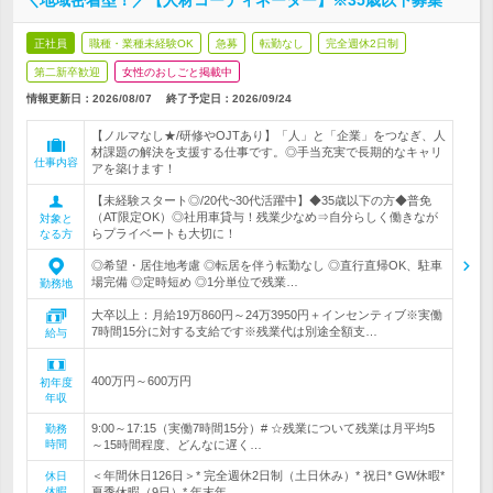
＼地域密着型！／【人材コーディネーター】※35歳以下募集
正社員
職種・業種未経験OK
急募
転勤なし
完全週休2日制
第二新卒歓迎
女性のおしごと掲載中
情報更新日：2026/08/07
終了予定日：
2026/09/24
【ノルマなし★/研修やOJTあり】「人」と「企業」をつなぎ、人
材課題の解決を支援する仕事です。◎手当充実で長期的なキャリ
仕事内容
アを築けます！
【未経験スタート◎/20代~30代活躍中】◆35歳以下の方◆普免
（AT限定OK）◎社用車貸与！残業少なめ⇒自分らしく働きなが
対象と
らプライベートも大切に！
なる方
◎希望・居住地考慮 ◎転居を伴う転勤なし ◎直行直帰OK、駐車
場完備 ◎定時短め ◎1分単位で残業…
勤務地
大卒以上：月給19万860円～24万3950円＋インセンティブ※実働
7時間15分に対する支給です※残業代は別途全額支…
給与
400万円～600万円
初年度
年収
9:00～17:15（実働7時間15分）# ☆残業について残業は月平均5
勤務
時間
～15時間程度、どんなに遅く…
＜年間休日126日＞* 完全週休2日制（土日休み）* 祝日* GW休暇*
休日
休暇
夏季休暇（9日）* 年末年…