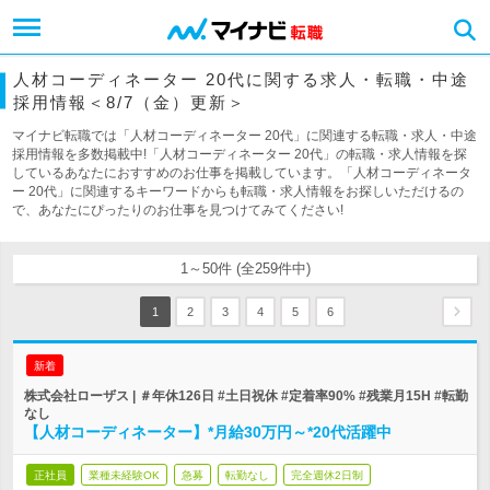
人材コーディネーター 20代に関する求人・転職・中途
採用情報＜8/7（金）更新＞
マイナビ転職では「人材コーディネーター 20代」に関連する転職・求人・中途
採用情報を多数掲載中!「人材コーディネーター 20代」の転職・求人情報を探
しているあなたにおすすめのお仕事を掲載しています。「人材コーディネータ
ー 20代」に関連するキーワードからも転職・求人情報をお探しいただけるの
で、あなたにぴったりのお仕事を見つけてみてください!
1～50件 (全259件中)
1
2
3
4
5
6
新着
株式会社ローザス | ＃年休126日 #土日祝休 #定着率90% #残業月15H #転勤
なし
【人材コーディネーター】*月給30万円～*20代活躍中
正社員
業種未経験OK
急募
転勤なし
完全週休2日制