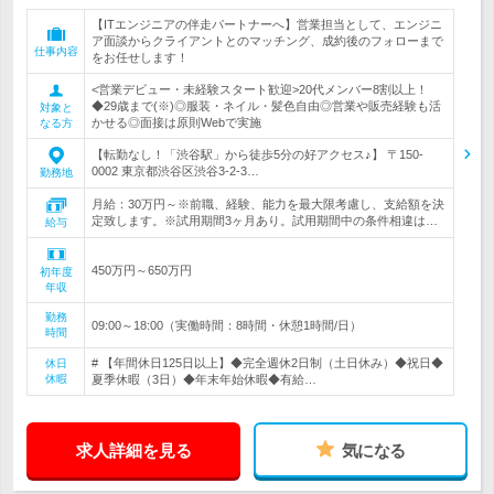
【ITエンジニアの伴走パートナーへ】営業担当として、エンジニ
ア面談からクライアントとのマッチング、成約後のフォローまで
仕事内容
をお任せします！
<営業デビュー・未経験スタート歓迎>20代メンバー8割以上！
◆29歳まで(※)◎服装・ネイル・髪色自由◎営業や販売経験も活
対象と
かせる◎面接は原則Webで実施
なる方
【転勤なし！「渋谷駅」から徒歩5分の好アクセス♪】 〒150-
0002 東京都渋谷区渋谷3-2-3…
勤務地
月給：30万円～※前職、経験、能力を最大限考慮し、支給額を決
定致します。※試用期間3ヶ月あり。試用期間中の条件相違は…
給与
450万円～650万円
初年度
年収
勤務
09:00～18:00（実働時間：8時間・休憩1時間/日）
時間
# 【年間休日125日以上】◆完全週休2日制（土日休み）◆祝日◆
休日
休暇
夏季休暇（3日）◆年末年始休暇◆有給…
求人詳細を見る
気になる