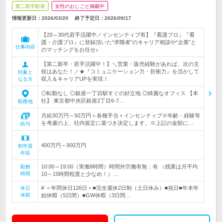
第二新卒歓迎
女性のおしごと掲載中
情報更新日：2026/03/20
終了予定日：
2026/09/17
【20～30代若手活躍中／インセンティブ有】『看護プロ』『看
護・介護プロ』に登録頂いた“求職者”のキャリア相談や“企業”と
仕事内容
のマッチングをお任せ♪
【第二新卒・若手活躍中！】＼営業・販売経験があれば、次の主
役はあなた！／★『コミュニケーション力・折衝力』を活かして
対象と
収入＆キャリアUPを実現！
なる方
◎転勤なし ◎銀座一丁目駅すぐの好立地 ◎綺麗なオフィス 【本
社】 東京都中央区銀座2丁目6-7…
勤務地
月給30万円～50万円＋各種手当＋インセンティブ※年齢・経験等
を考慮の上、社内規定に基づき決定します。※上記の金額に…
給与
400万円～900万円
初年度
年収
10:00～19:00（実働8時間）時間外労働有無：有 （残業は月平均
勤務
時間
10～15時間程度と少なめ！）…
# ＜年間休日126日＞■完全週休2日制（土日休み）■祝日■年末年
休日
休暇
始休暇（5日間）■GW休暇（3日間…