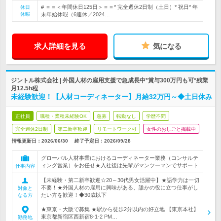
# ＝＝＜年間休日125日＞＝＝* 完全週休2日制（土日）* 祝日* 年
休日
休暇
末年始休暇（6連休／2024…
求人詳細を見る
気になる
ジントル株式会社 | 外国人材の雇用支援で急成長中*賞与300万円も可*残業
月12.5h程
未経験歓迎！【人材コーディネーター】月給32万円～◆土日休み
正社員
職種・業種未経験OK
急募
転勤なし
学歴不問
完全週休2日制
第二新卒歓迎
リモートワーク可
女性のおしごと掲載中
情報更新日：2026/06/30
終了予定日：
2026/09/28
グローバル人材事業におけるコーディネーター業務（コンサルテ
ィング営業）をお任せ★入社後は先輩がマンツーマンでサポート
仕事内容
【未経験・第二新卒歓迎☆20～30代男女活躍中】★語学力は一切
不要！★外国人材の雇用に興味がある、誰かの役に立つ仕事がし
対象と
たい方を歓迎！◆30歳以下
なる方
★東京・大阪で募集 ★駅から徒歩2分以内の好立地 【東京本社】
東京都新宿区西新宿8-1-2 PM…
勤務地