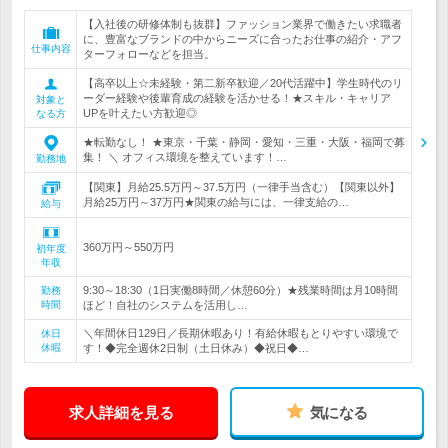
【入社後の研修体制も抜群】ファッション業界で働きたい求職者
に、豊富なブランドの中からニーズに合ったお仕事の紹介・アフ
仕事内容
ターフォローなどを担当。
【高卒以上☆未経験・第二新卒歓迎／20代活躍中】学生時代のリ
ーダー経験や後輩育成の経験を活かせる！★スキル・キャリア
対象と
UPを叶えたい方歓迎◎
なる方
★転勤なし！ ★東京・千葉・静岡・愛知・三重・大阪・福岡で募
集！ ＼ オフィス環境を整えています！…
勤務地
【関東】月給25.5万円～37.5万円（一律手当含む）【関東以外】
月給25万円～37万円★関東の給与には、一律支給の…
給与
360万円～550万円
初年度
年収
9:30～18:30（1日実働8時間／休憩60分）★残業時間は月10時間
勤務
時間
ほど！自社のシステムを活用し…
＼年間休日129日／長期休暇あり！有給休暇もとりやすい環境で
休日
休暇
す！◆完全週休2日制（土日休み）◆祝日◆…
求人詳細を見る
気になる