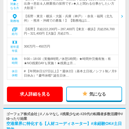
出身⇒意欲＆人柄重視の採用です♪★人と関わる仕事がしたい方
対象と
大歓迎！
なる方
【長野・東京・横浜・大阪・兵庫（神戸）・奈良・福岡（北九
州）・熊本・沖縄での募集！】 【勤務地は1…
勤務地
【長野】月給222,200円～287,400円【東京・横浜】月給256,700
円～321,400円【大阪】月給275…
給与
300万円～450万円
初年度
年収
9:00～18:00（実働8時間／休憩1時間）★時間外労働有無：有
勤務
時間
★NO残業DAYも実施！★残業は月…
# 【年間休日127日以上】* 週休2日（基本土日祝／シフト制／月9
休日
休暇
日休み）* 慶弔休暇* 誕生日休…
求人詳細を見る
気になる
ゴーフェア株式会社 | #ノルマなし #残業少なめ #20代の転職者多数活躍中#
ゆったり始業
空港業界に特化する【人材コーディネーター】#未経験OK#土日