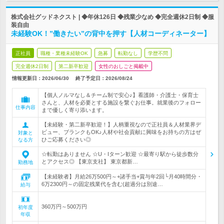
株式会社グッドネクスト | ◆年休126日 ◆残業少なめ ◆完全週休2日制 ◆服
装自由
未経験OK！”働きたい”の背中を押す【人材コーディネーター】
正社員
職種・業種未経験OK
急募
転勤なし
学歴不問
完全週休2日制
第二新卒歓迎
女性のおしごと掲載中
情報更新日：2026/06/30
終了予定日：
2026/08/24
【個人ノルマなし＆チーム制で安心♪】看護師・介護士・保育士
さんと、人材を必要とする施設を繋ぐお仕事。就業後のフォロー
仕事内容
まで優しく寄り添います。
【未経験・第二新卒歓迎！】人柄重視なので正社員＆人材業界デ
ビュー、ブランクもOK♪人材や社会貢献に興味をお持ちの方はぜ
対象と
ひご応募ください◎
なる方
☆転勤はありません ☆U・Iターン歓迎 ☆最寄り駅から徒歩数分
とアクセス◎ 【東京支社】 東京都新…
勤務地
【未経験者】月給26万500円～+諸手当+賞与年2回└月40時間分・
6万2300円～の固定残業代を含む(超過分は別途…
給与
360万円～500万円
初年度
年収