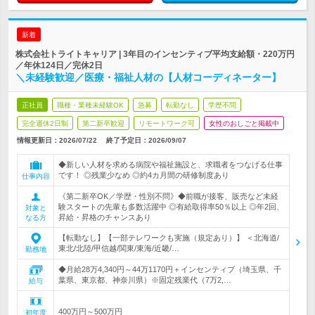
新着
株式会社トライトキャリア | 3年目のインセンティブ平均支給額・220万円
／年休124日／完休2日
＼未経験歓迎／医療・福祉人材の【人材コーディネーター】
正社員
職種・業種未経験OK
急募
転勤なし
学歴不問
完全週休2日制
第二新卒歓迎
リモートワーク可
女性のおしごと掲載中
情報更新日：2026/07/22
終了予定日：
2026/09/07
◆新しい人材を求める病院や福祉施設と、求職者をつなげる仕事
です！ ◎残業少なめ ◎約4カ月間の研修制度あり
仕事内容
《第二新卒OK／学歴・性別不問》◆前職が接客、販売など未経
験スタートの先輩も多数活躍中 ◎有給取得率50％以上 ◎年2回、
対象と
昇給・昇格のチャンスあり
なる方
【転勤なし】【一部テレワークも実施（規定あり）】 ＜北海道/
東北/北陸/甲信越/関東/東海/近畿/…
勤務地
◆月給28万4,340円～44万1170円＋インセンティブ（埼玉県、千
葉県、東京都、神奈川県）※固定残業代（7万2,…
給与
400万円～500万円
初年度