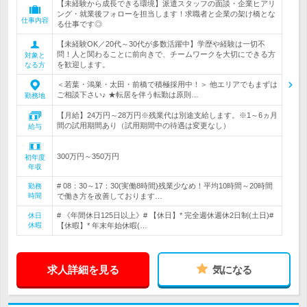
【未経験から成長できる環境】派遣スタッフの面談・企業ヒアリ
ング・就業後フォローを担当します！求職者と企業の架け橋とな
仕事内容
る仕事です◎
【未経験OK／20代～30代が多数活躍中】学歴や経験は一切不
問！人と関わることに前向きで、チームワークを大切にできる方
対象と
を歓迎します。
なる方
＜若葉・鴻巣・太田・前橋で積極採用中！＞ 他エリアでもまずは
ご相談下さい♪ ★転居を伴う転勤は原則…
勤務地
【月給】24万円～28万円※残業代は別途支給します。※1～6ヵ月
間の試用期間あり（試用期間中の待遇は変更なし）
給与
300万円～350万円
初年度
年収
# 08：30～17：30(実働8時間)残業少なめ！平均10時間～20時間
勤務
時間
で働き方を改善しております…
# 《年間休日125日以上》# 【休日】* 完全週休週休2日制(土日)#
休日
休暇
【休暇】* 年末年始休暇(…
求人詳細を見る
気になる