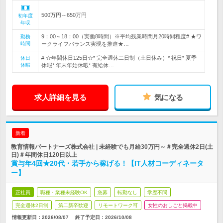
500万円～650万円
初年度
年収
9：00～18：00（実働8時間）※平均残業時間月20時間程度# ★ワ
勤務
時間
ークライフバランス実現を推進★…
# ☆年間休日125日☆* 完全週休二日制（土日休み）* 祝日* 夏季
休日
休暇
休暇* 年末年始休暇* 有給休…
求人詳細を見る
気になる
新着
教育情報パートナーズ株式会社 | 未経験でも月給30万円～＃完全週休2日(土
日)＃年間休日120日以上
賞与年4回★20代・若手から稼げる！【IT人材コーディネータ
ー】
正社員
職種・業種未経験OK
急募
転勤なし
学歴不問
完全週休2日制
第二新卒歓迎
リモートワーク可
女性のおしごと掲載中
情報更新日：2026/08/07
終了予定日：
2026/10/08