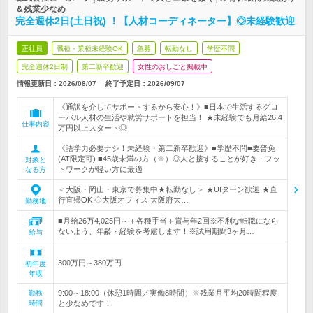
＆残業少なめ
完全週休2日(土日祝) ！【人材コーディネーター】◎未経験歓迎
正社員
職種・業種未経験OK
急募
転勤なし
学歴不問
完全週休2日制
第二新卒歓迎
女性のおしごと掲載中
情報更新日：2026/08/07
終了予定日：
2026/09/07
《通訳を介してサポートするから安心！》■日本で生活するグロ
ーバル人材の生活や就労サポートを担当！ ★未経験でも月給26.4
仕事内容
万円以上スタート◎
《語学力必要ナシ！未経験・第二新卒歓迎》■学歴不問■要普免
(AT限定可) ■45歳未満の方（※）◎人と接することが好き・フッ
対象と
トワークが軽い方に最適
なる方
＜大阪・岡山・東京で募集中★転勤なし＞ ★UIターン歓迎 ★直
行直帰OK ◇大阪オフィス 大阪府大…
勤務地
■月給26万4,025円～＋各種手当＋賞与年2回※不利な転職になら
ないよう、年齢・経験を考慮します！※試用期間3ヶ月…
給与
300万円～380万円
初年度
年収
9:00～18:00（休憩1時間／実働8時間）※残業月平均20時間程度
勤務
時間
と少なめです！