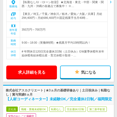
【転勤なし/U・Iターン歓迎】 ★北海道・東北・中部・関東・関
西・九州・沖縄の各拠点で募集中！ ※…
勤務地
【東京／埼玉／千葉／神奈川／栃木／愛知／大阪／兵庫】月給
294,400円～月給686,400円※固定残業手当月40時…
給与
350万円～700万円
初年度
年収
勤務
9:00～18:00（実働8時間）★残業月平均15時間以内！
時間
# 年間休日120日完全週休2日制（土日休み）GW夏季休暇年末年
休日
休暇
始休暇有給休暇出産・育児休暇※取得・…
求人詳細を見る
気になる
株式会社アスカクリエート | ★3ヵ月の基礎研修あり｜土日祝休み｜転勤な
し｜賞与実績6ヵ月
【人材コーディネーター】未経験OK／完全週休2日制／福岡限定
正社員
職種・業種未経験OK
転勤なし
完全週休2日制
第二新卒歓迎
女性のおしごと掲載中