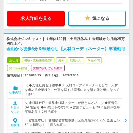
求人詳細を見る
気になる
株式会社ジンキャスト | 《 年休120日・土日祝休み 》未経験から月給25万
円以上♪*。
金山から徒歩5分＆転勤なし【人材コーディネーター】車通勤可
正社員
職種・業種未経験OK
急募
転勤なし
学歴不問
第二新卒歓迎
女性のおしごと掲載中
情報更新日：2026/06/19
終了予定日：
2026/12/10
《 ◆女性社員も活躍中◆ 》人材コーディネーターとして、人材
を求める企業様と、仕事を探す求職者の方を繋ぐ架け橋になって
仕事内容
下さい！
＼ 未経験歓迎！業界未経験スタートがほとんど♪*。 ／◆要普免
(AT限定可)◆40歳以下の方(※)★営業デビューもOK／産育休復帰
対象と
実績あり！女性活躍中！
なる方
【名古屋本社】 愛知県名古屋市熱田区新尾頭3-2-1 KVK 金山ビル
3F ※転勤なし 【雇入れ直…
勤務地