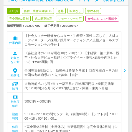
正社員
職種・業種未経験OK
急募
転勤なし
学歴不問
完全週休2日制
第二新卒歓迎
リモートワーク可
女性のおしごと掲載中
情報更新日：2026/07/07
終了予定日：
2026/09/07
【社会人マナー研修からスタート】希望・適性に応じて、人材コ
ーディネーター／採用／採用マーケティング／広報／セールスプ
仕事内容
ロモーションをお任せ！
《会社全体の70％が現在10代～20代！》【未経験・第二新卒・既
卒・社会人デビュー歓迎】◎プライベート重視×成長を両立した
対象と
い方 ★Web面接1回
なる方
全国募集&転勤なし！勤務先は希望を考慮！ ◎自社拠点＋その他
全国47都道府県のPJ先で募集 【自社…
勤務地
※給与前払いも可♪※＜一都三県＞月給25万円以上※固定残業
代：20時間分を月3万2383円以上含む＜関西・東海＞月給…
給与
300万円～600万円
初年度
年収
9：00～22：00の間でシフト制（実働8時間）【シフト例】* 09：
勤務
時間
00～18：00* 10：00…
* 完全週休2日制（土日休み）※研修期間中は完全週休2日制（シ
休日
休暇
フト制）* 祝日* GW* 夏季休暇*…