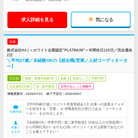
求人詳細を見る
気になる
新着
株式会社H4 | ＜ホワイト企業認定"PLATINUM"＞年間休日120日／完全週休
2日
＼平均27歳／未経験OKの【総合職(営業／人材コーディネータ
ー】
正社員
職種・業種未経験OK
急募
転勤なし
学歴不問
完全週休2日制
第二新卒歓迎
女性のおしごと掲載中
情報更新日：2026/07/22
終了予定日：
2026/09/07
【平均年齢27歳／スピード昇進実績あり】企業への提案＆フォロ
ーを担当する「営業」 or 求職者対応の窓口である「コーディネ
仕事内容
ーター」をお任せします。
【未経験OK／学歴不問／第二新卒歓迎】10名以上の大型採用だ
から同期社員がいるのも心強いポイント！まずは面接であなたの
対象と
ことを教えて下さい！
なる方