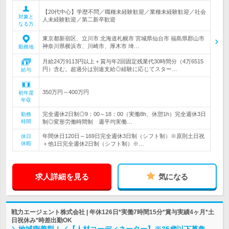
【20代中心】学歴不問／職種未経験歓迎／業種未経験歓迎／社会
対象と
人未経験歓迎／第二新卒歓迎
なる方
東京都新宿区、立川市 北海道札幌市 宮城県仙台市 福島県郡山市
神奈川県横浜市、川崎市、厚木市 埼…
勤務地
月給24万9113円以上＋賞与年2回固定残業代30時間分（4万6515
円）含む。超過分は別途支給◎経験に応じてスター…
給与
350万円～400万円
初年度
年収
完全週休2日制◎9：00～18：00（実働8h、休憩1h）完全週休3日
勤務
時間
制◎変形労働時間制 週平均実働…
年間休日120日～169日完全週休3日制（シフト制）※原則土日祝
休日
休暇
＋他1日完全週休2日制（シフト制）※…
求人詳細を見る
気になる
戦力エージェント株式会社 | 年休126日*実働7時間15分*賞与実績4ヶ月*土
日祝休み*時差出勤OK