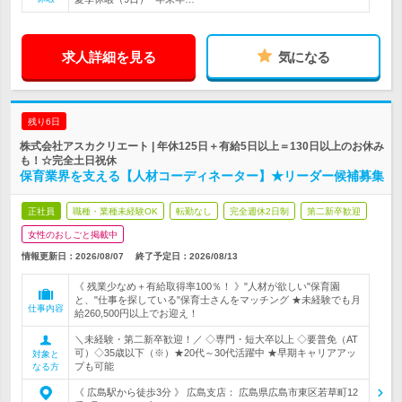
求人詳細を見る
気になる
残り6日
株式会社アスカクリエート | 年休125日＋有給5日以上＝130日以上のお休み
も！☆完全土日祝休
保育業界を支える【人材コーディネーター】★リーダー候補募集
正社員
職種・業種未経験OK
転勤なし
完全週休2日制
第二新卒歓迎
女性のおしごと掲載中
情報更新日：2026/08/07
終了予定日：
2026/08/13
《 残業少なめ＋有給取得率100％！ 》"人材が欲しい"保育園
と、"仕事を探している"保育士さんをマッチング ★未経験でも月
仕事内容
給260,500円以上でお迎え！
＼未経験・第二新卒歓迎！／ ◇専門・短大卒以上 ◇要普免（AT
可）◇35歳以下（※）★20代～30代活躍中 ★早期キャリアアッ
対象と
プも可能
なる方
《 広島駅から徒歩3分 》 広島支店： 広島県広島市東区若草町12