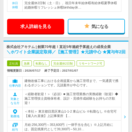
完全週休2日制（土・日）、祝日年末年始休暇有給休暇夏季休暇
休日
休暇
結婚休暇リフレッシュ休暇birthday休…
求人詳細を見る
気になる
株式会社アキテム | 創業70年超！直近5年連続予算超えの成長企業
＼ホワイト企業認定取得／【施工管理】★元請中心 ★賞与年2回
正社員
急募
転勤なし
完全週休2日制
リモートワーク可
情報更新日：2026/07/17
終了予定日：
2027/01/07
建物改修工事における企画提案から施工管理まで、一気通貫で携
わるポジションです。元請案件が中心です。
仕事内容
＜経験者歓迎！＞《必須》■ 施工管理業務の実務経験《歓迎》◆
施工管理技士資格保有者、設計・見積作成経験をお持ちの方歓
対象と
迎！
なる方
＜本社＞ 東京都目黒区東山1-1-2 東山ビル ※転勤なし ※在宅可
【雇入れ直後】上記事業所 【…
勤務地
月給:256,300円～353,600円（一律手当を含む）※上記月給に
は、固定残業代として39,300円～50,10…
給与