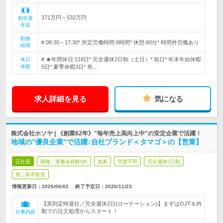
371万円～532万円
初年度
年収
勤務
# 08:30～17:30* 所定労働時間:8時間* 休憩:60分* 時間外労働あり
時間
# ★年間休日:118日* 完全週休2日制（土日）* 祝日* 年末年始休暇
休日
休暇
5日* 夏季休暇3日* 有…
求人詳細を見る
気になる
株式会社ホソヤ | 《創業62年》"毎年売上高向上中"の安定企業で活躍！
地域の”優良企業”で活躍♪自社ブランド＜タマゴ＞の【営業】
正社員
職種・業種未経験OK
急募
学歴不問
完全週休2日制
第二新卒歓迎
情報更新日：2026/06/02
終了予定日：
2026/11/23
【原則定時退社／完全週休2日(ローテーション)】まずはOJT＆内
勤での注文処理からスタート！
仕事内容