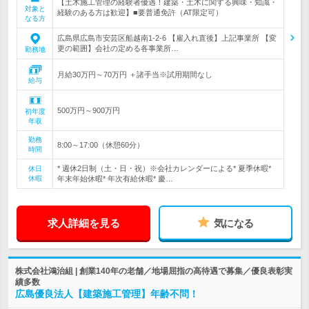
【土木施工管理の経験者優遇！建築・土木に関する興味・知識・
対象と
経験のある方は歓迎】■要普通免許（AT限定可）
なる方
広島県広島市安芸区船越南1-2-6 【雇入れ直後】上記事業所 【変
更の範囲】会社の定める各事業所…
勤務地
月給30万円～70万円 ＋諸手当※試用期間なし
給与
500万円～900万円
初年度
年収
勤務
8:00～17:00（休憩60分）
時間
* 週休2日制（土・日・祝）※会社カレンダーによる* 夏季休暇*
休日
休暇
年末年始休暇* 年次有給休暇* 慶…
求人詳細を見る
気になる
株式会社鴻治組 | 創業140年の老舗／地場屈指の高待遇で募集／優良表彰実
績多数
広島優良法人【建築施工管理】年齢不問！