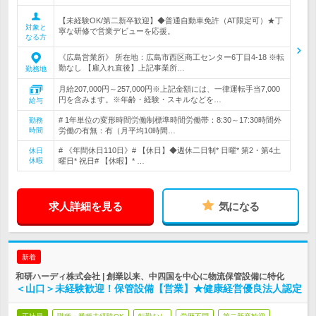
【未経験OK/第二新卒歓迎】◆普通自動車免許（AT限定可）★丁
対象と
寧な研修で営業デビューを応援。
なる方
《広島営業所》 所在地：広島市西区商工センター6丁目4-18 ※転
勤なし 【雇入れ直後】上記事業所…
勤務地
月給207,000円～257,000円※上記金額には、一律運転手当7,000
円を含みます。※年齢・経験・スキルなどを…
給与
# 1年単位の変形時間労働制標準時間労働帯：8:30～17:30時間外
勤務
時間
労働の有無：有（月平均10時間…
# 《年間休日110日》# 【休日】◆週休二日制* 日曜* 第2・第4土
休日
休暇
曜日* 祝日# 【休暇】* …
求人詳細を見る
気になる
新着
和研ハーディ株式会社 | 創業以来、中四国を中心に物流保管設備に特化
＜山口＞未経験歓迎！保管設備【営業】★健康経営優良法人認定