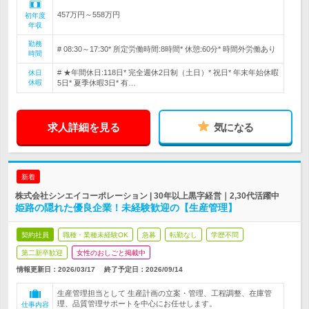
457万円～558万円
初年度
年収
勤務
# 08:30～17:30* 所定労働時間:8時間* 休憩:60分* 時間外労働あり
時間
# ★年間休日:118日* 完全週休2日制（土日）* 祝日* 年末年始休暇
休日
休暇
5日* 夏季休暇3日* 有…
求人詳細を見る
気になる
新着
株式会社シンエイコーポレーション | 30年以上黒字経営｜2,30代活躍中
姫路の隠れた優良企業！未経験歓迎の【生産管理】
契約社員
職種・業種未経験OK
急募
転勤なし
学歴不問
第二新卒歓迎
女性のおしごと掲載中
情報更新日：2026/03/17
終了予定日：
2026/09/14
生産管理担当として 生産計画の立案・管理、工程調整、在庫管
理、品質管理サポートを中心にお任せします。
仕事内容