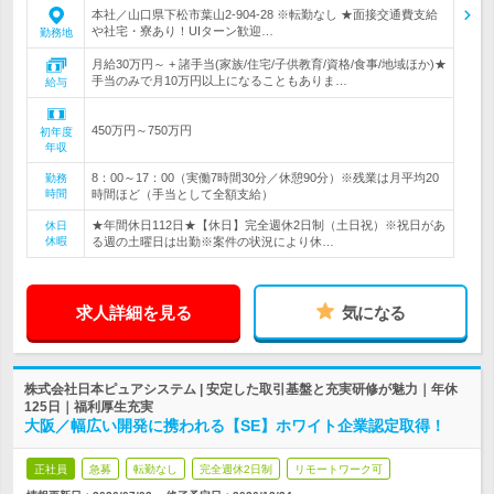
本社／山口県下松市葉山2-904-28 ※転勤なし ★面接交通費支給
や社宅・寮あり！UIターン歓迎…
勤務地
月給30万円～ + 諸手当(家族/住宅/子供教育/資格/食事/地域ほか)★
手当のみで月10万円以上になることもありま…
給与
450万円～750万円
初年度
年収
8：00～17：00（実働7時間30分／休憩90分）※残業は月平均20
勤務
時間
時間ほど（手当として全額支給）
★年間休日112日★【休日】完全週休2日制（土日祝）※祝日があ
休日
休暇
る週の土曜日は出勤※案件の状況により休…
求人詳細を見る
気になる
株式会社日本ピュアシステム | 安定した取引基盤と充実研修が魅力｜年休
125日｜福利厚生充実
大阪／幅広い開発に携われる【SE】ホワイト企業認定取得！
正社員
急募
転勤なし
完全週休2日制
リモートワーク可