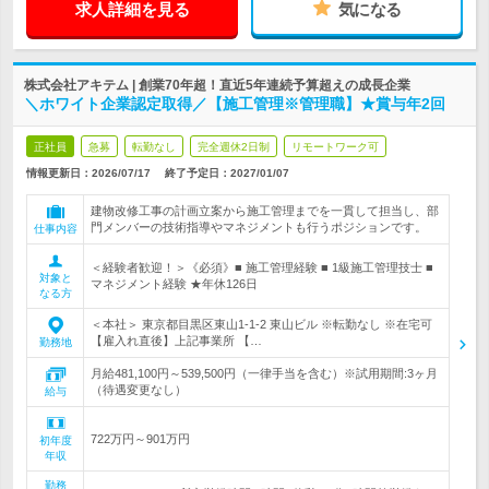
求人詳細を見る
気になる
株式会社アキテム | 創業70年超！直近5年連続予算超えの成長企業
＼ホワイト企業認定取得／【施工管理※管理職】★賞与年2回
正社員
急募
転勤なし
完全週休2日制
リモートワーク可
情報更新日：2026/07/17
終了予定日：
2027/01/07
建物改修工事の計画立案から施工管理までを一貫して担当し、部
門メンバーの技術指導やマネジメントも行うポジションです。
仕事内容
＜経験者歓迎！＞《必須》■ 施工管理経験 ■ 1級施工管理技士 ■
対象と
マネジメント経験 ★年休126日
なる方
＜本社＞ 東京都目黒区東山1-1-2 東山ビル ※転勤なし ※在宅可
【雇入れ直後】上記事業所 【…
勤務地
月給481,100円～539,500円（一律手当を含む）※試用期間:3ヶ月
（待遇変更なし）
給与
722万円～901万円
初年度
年収
勤務