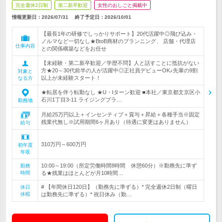
完全週休2日制
第二新卒歓迎
女性のおしごと掲載中
情報更新日：2026/07/31
終了予定日：
2026/10/01
【最長1年の研修でしっかりサポート】20代活躍中◎飛び込み・
ノルマなど一切なし★BtoB商材のプランニング、 店舗・代理店
仕事内容
との関係構築などをお任せ
【未経験・第二新卒歓迎／学歴不問】人と話すことに抵抗がない
方★20～30代前半の人が活躍中◎正社員デビューOK♪先輩の9割
対象と
以上が未経験スタート！
なる方
★転居を伴う転勤なし ★U・Iターン歓迎 ■本社／東京都文京区小
石川1丁目3-11 ライジングプラ…
勤務地
月給25万円以上＋インセンティブ＋賞与＋昇給＋各種手当※固定
残業代無し※試用期間6ヶ月あり（待遇に変更はありません）
給与
310万円～600万円
初年度
年収
10:00～19:00（所定労働時間8時間 休憩60分）※勤務先に準ず
勤務
時間
る★残業はほとんどが月10時間…
# 【年間休日120日】（勤務先に準ずる）* 完全週休2日制（曜日
休日
休暇
は勤務先に準ずる）* 祝日休み（勤…