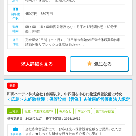
時間分）を含む。 超過分別途支…
給与
450万円～650万円
初年度
年収
09：00～18：00時間外勤務あり：月平均12時間休憩：60分実
勤務
時間
働：8時間
完全週休2日制（土・日）、祝日年末年始休暇有給休暇夏季休暇
休日
休暇
結婚休暇リフレッシュ休暇birthday休…
求人詳細を見る
気になる
新着
和研ハーディ株式会社 | 創業以来、中四国を中心に物流保管設備に特化
＜広島＞未経験歓迎！保管設備【営業】★健康経営優良法人認定
正社員
職種・業種未経験OK
転勤なし
学歴不問
第二新卒歓迎
情報更新日：2026/04/17
終了予定日：
2026/10/15
当社広島営業所にて、お客様先へ保管設備全般をご提案いただき
ます。★じっくり研修を行うため初心者でも安心！
仕事内容