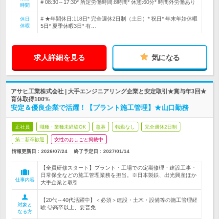
# 08:30～17:30* 所定労働時間:8時間* 休憩:60分* 時間外労働あり
時間
# ★年間休日:118日* 完全週休2日制（土日）* 祝日* 年末年始休暇
休日
休暇
5日* 夏季休暇3日* 有…
求人詳細を見る
気になる
アサヒ工業株式会社 | 大手エンジニアリング企業と安定取引★賞与年3回★
育休取得100%
安定＆優良企業で活躍！【プラント施工管理】★山口勤務
正社員
職種・業種未経験OK
急募
転勤なし
完全週休2日制
第二新卒歓迎
女性のおしごと掲載中
情報更新日：2026/07/24
終了予定日：
2027/01/14
【全員研修スタート】プラント・工場での定期修理・建設工事・
日常保全などの施工管理業務を担当。※日本製鉄、出光興産ほか
仕事内容
大手企業と取引
【20代～40代活躍中】＜必須＞建設・土木・設備等の施工管理経
対象と
験 ◎高卒以上、要普免
なる方