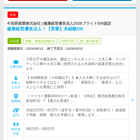
新着
今別府産業株式会社 | 健康経営優良法人2026ブライト500認定
健康経営優良法人！【営業】未経験OK
正社員
職種・業種未経験OK
学歴不問
第二新卒歓迎
情報更新日：2026/06/12
終了予定日：
2026/09/10
◎官公庁や建設会社、建設コンサルタントへ、土木工事・メンテ
ナンス工事や土木工事に使用される土木資材の提案営業を担当し
仕事内容
ます。
【 未経験歓迎（※45歳以下）】★人を大事にする会社なので、
経験やスキルではなく「誠実さ」「真面目さ」「素直さ」など、
対象と
人となりを重視した採用！
なる方
《 マイカー通勤OK/UIターン歓迎 》 【本社】 鹿児島県鹿児島市
新栄町15－7 【雇入れ直後】…
勤務地
月給23万円～35万円 + 諸手当 + 賞与年2回 ＋ 決算賞与 ＋ 達成賞
※年齢、経験、能力を考慮の上、優遇します…
給与
350万円～550万円
初年度
年収