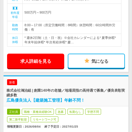
500万円～900万円
初年度
年収
8:00～17:00（所定労働時間：8時間）休憩時間：60分時間外労
勤務
時間
働：有
* 週休2日制（土・日・祝）※会社カレンダーによる* 夏季休暇*
休日
休暇
年末年始休暇* 年次有給休暇* 慶…
求人詳細を見る
気になる
新着
株式会社鴻治組 | 創業140年の老舗／地場屈指の高待遇で募集／優良表彰実
績多数
広島優良法人【建築施工管理】年齢不問！
正社員
職種・業種未経験OK
急募
転勤なし
学歴不問
第二新卒歓迎
リモートワーク可
情報更新日：2026/08/04
終了予定日：
2027/01/25