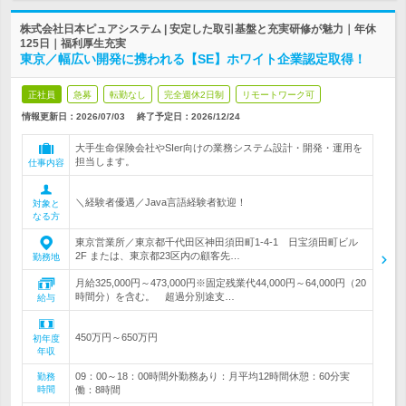
株式会社日本ピュアシステム | 安定した取引基盤と充実研修が魅力｜年休
125日｜福利厚生充実
東京／幅広い開発に携われる【SE】ホワイト企業認定取得！
正社員
急募
転勤なし
完全週休2日制
リモートワーク可
情報更新日：2026/07/03
終了予定日：
2026/12/24
大手生命保険会社やSIer向けの業務システム設計・開発・運用を
担当します。
仕事内容
＼経験者優遇／Java言語経験者歓迎！
対象と
なる方
東京営業所／東京都千代田区神田須田町1-4-1 日宝須田町ビル
2F または、東京都23区内の顧客先…
勤務地
月給325,000円～473,000円※固定残業代44,000円～64,000円（20
時間分）を含む。 超過分別途支…
給与
450万円～650万円
初年度
年収
09：00～18：00時間外勤務あり：月平均12時間休憩：60分実
勤務
時間
働：8時間