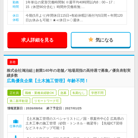
1年単位の変形労働時間制 ※週平均40時間以内8：00～17：
勤務
時間
15（休憩90分含む）時間外労働有無:…
今期(5月より)年間休日115日+有給休暇計画付与5日間＝年間120
休日
休暇
日お休みも可能！★≪休日≫◇週休…
求人詳細を見る
気になる
新着
株式会社鴻治組 | 創業140年の老舗／地場屈指の高待遇で募集／優良表彰実
績多数
広島優良企業【土木施工管理】年齢不問！
正社員
職種・業種未経験OK
急募
転勤なし
学歴不問
第二新卒歓迎
リモートワーク可
情報更新日：2026/08/04
終了予定日：
2027/01/25
【土木施工管理のスペシャリストに／国・県案件中心】広島県の
土木工事の施工管理（砂防・トンネル・橋梁等）【先端ICT習得
仕事内容
などスキルアップ可能！】