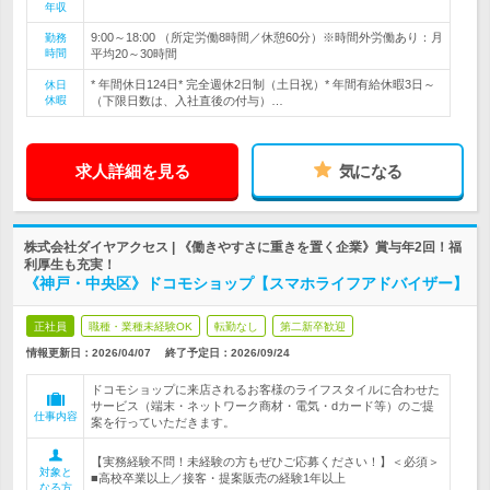
年収
9:00～18:00 （所定労働8時間／休憩60分）※時間外労働あり：月
勤務
時間
平均20～30時間
* 年間休日124日* 完全週休2日制（土日祝）* 年間有給休暇3日～
休日
休暇
（下限日数は、入社直後の付与）…
求人詳細を見る
気になる
株式会社ダイヤアクセス | 《働きやすさに重きを置く企業》賞与年2回！福
利厚生も充実！
《神戸・中央区》ドコモショップ【スマホライフアドバイザー】
正社員
職種・業種未経験OK
転勤なし
第二新卒歓迎
情報更新日：2026/04/07
終了予定日：
2026/09/24
ドコモショップに来店されるお客様のライフスタイルに合わせた
サービス（端末・ネットワーク商材・電気・dカード等）のご提
仕事内容
案を行っていただきます。
【実務経験不問！未経験の方もぜひご応募ください！】＜必須＞
対象と
■高校卒業以上／接客・提案販売の経験1年以上
なる方