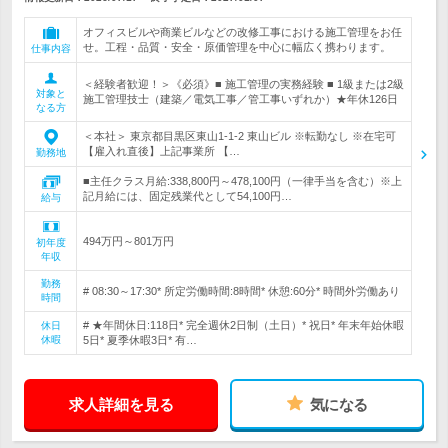
オフィスビルや商業ビルなどの改修工事における施工管理をお任
せ。工程・品質・安全・原価管理を中心に幅広く携わります。
仕事内容
＜経験者歓迎！＞《必須》■ 施工管理の実務経験 ■ 1級または2級
対象と
施工管理技士（建築／電気工事／管工事いずれか）★年休126日
なる方
＜本社＞ 東京都目黒区東山1-1-2 東山ビル ※転勤なし ※在宅可
【雇入れ直後】上記事業所 【…
勤務地
■主任クラス月給:338,800円～478,100円（一律手当を含む）※上
記月給には、固定残業代として54,100円…
給与
494万円～801万円
初年度
年収
勤務
# 08:30～17:30* 所定労働時間:8時間* 休憩:60分* 時間外労働あり
時間
# ★年間休日:118日* 完全週休2日制（土日）* 祝日* 年末年始休暇
休日
休暇
5日* 夏季休暇3日* 有…
求人詳細を見る
気になる