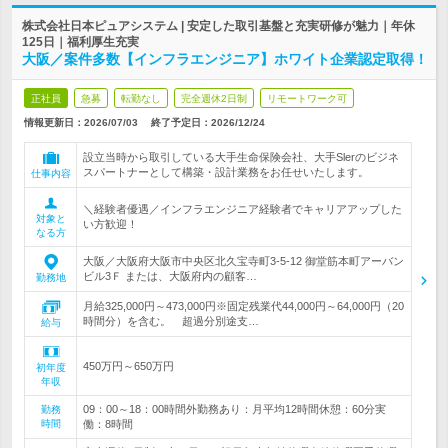
株式会社日本ピュアシステム | 安定した取引基盤と充実研修が魅力｜年休
125日｜福利厚生充実
大阪／案件多数【インフラエンジニア】ホワイト企業認定取得！
正社員
急募
転勤なし
完全週休2日制
リモートワーク可
情報更新日：2026/07/03
終了予定日：
2026/12/24
設立当時から取引している大手生命保険会社、大手Slerのビジネ
スパートナーとして構築・設計業務をお任せいたします。
仕事内容
＼経験者優遇／インフラエンジニア経験者でキャリアアップした
対象と
い方歓迎！
なる方
大阪／大阪府大阪市中央区北久宝寺町3-5-12 御堂筋本町アーバン
ビル3Ｆ または、大阪府内の顧客…
勤務地
月給325,000円～473,000円※固定残業代44,000円～64,000円（20
時間分）を含む。 超過分別途支…
給与
450万円～650万円
初年度
年収
09：00～18：00時間外勤務あり：月平均12時間休憩：60分実
勤務
時間
働：8時間