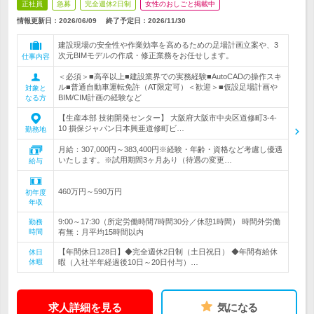
正社員
急募
完全週休2日制
女性のおしごと掲載中
情報更新日：2026/06/09
終了予定日：
2026/11/30
建設現場の安全性や作業効率を高めるための足場計画立案や、3
次元BIMモデルの作成・修正業務をお任せします。
仕事内容
＜必須＞■高卒以上■建設業界での実務経験■AutoCADの操作スキ
ル■普通自動車運転免許（AT限定可）＜歓迎＞■仮設足場計画や
対象と
BIM/CIM計画の経験など
なる方
【生産本部 技術開発センター】 大阪府大阪市中央区道修町3-4-
10 損保ジャパン日本興亜道修町ビ…
勤務地
月給：307,000円～383,400円※経験・年齢・資格など考慮し優遇
いたします。※試用期間3ヶ月あり（待遇の変更…
給与
460万円～590万円
初年度
年収
9:00～17:30（所定労働時間7時間30分／休憩1時間） 時間外労働
勤務
時間
有無：月平均15時間以内
【年間休日128日】◆完全週休2日制（土日祝日） ◆年間有給休
休日
休暇
暇（入社半年経過後10日～20日付与）…
求人詳細を見る
気になる