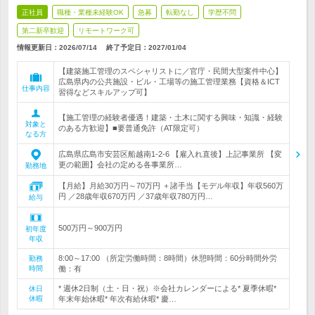
正社員
職種・業種未経験OK
急募
転勤なし
学歴不問
第二新卒歓迎
リモートワーク可
情報更新日：2026/07/14
終了予定日：
2027/01/04
【建築施工管理のスペシャリストに／官庁・民間大型案件中心】
広島県内の公共施設・ビル・工場等の施工管理業務【資格＆ICT
仕事内容
習得などスキルアップ可】
【施工管理の経験者優遇！建築・土木に関する興味・知識・経験
対象と
のある方歓迎】■要普通免許（AT限定可）
なる方
広島県広島市安芸区船越南1-2-6 【雇入れ直後】上記事業所 【変
更の範囲】会社の定める各事業所…
勤務地
【月給】月給30万円～70万円 ＋諸手当【モデル年収】年収560万
円 ／28歳年収670万円 ／37歳年収780万円…
給与
500万円～900万円
初年度
年収
8:00～17:00 （所定労働時間：8時間）休憩時間：60分時間外労
勤務
時間
働：有
* 週休2日制（土・日・祝）※会社カレンダーによる* 夏季休暇*
休日
休暇
年末年始休暇* 年次有給休暇* 慶…