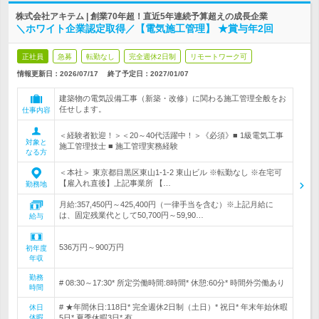
株式会社アキテム | 創業70年超！直近5年連続予算超えの成長企業
＼ホワイト企業認定取得／【電気施工管理】 ★賞与年2回
正社員
急募
転勤なし
完全週休2日制
リモートワーク可
情報更新日：2026/07/17
終了予定日：
2027/01/07
建築物の電気設備工事（新築・改修）に関わる施工管理全般をお
任せします。
仕事内容
＜経験者歓迎！＞＜20～40代活躍中！＞《必須》■ 1級電気工事
対象と
施工管理技士 ■ 施工管理実務経験
なる方
＜本社＞ 東京都目黒区東山1-1-2 東山ビル ※転勤なし ※在宅可
【雇入れ直後】上記事業所 【…
勤務地
月給:357,450円～425,400円（一律手当を含む）※上記月給に
は、固定残業代として50,700円～59,90…
給与
536万円～900万円
初年度
年収
勤務
# 08:30～17:30* 所定労働時間:8時間* 休憩:60分* 時間外労働あり
時間
# ★年間休日:118日* 完全週休2日制（土日）* 祝日* 年末年始休暇
休日
休暇
5日* 夏季休暇3日* 有…