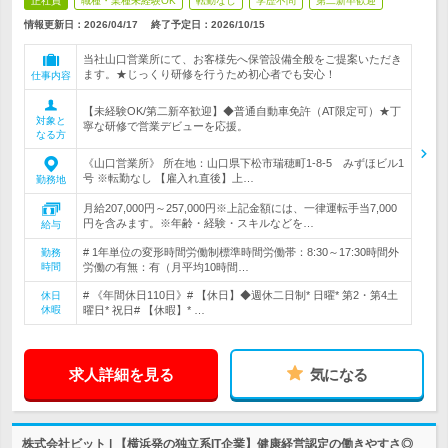
正社員
職種・業種未経験OK
転勤なし
学歴不問
第二新卒歓迎
情報更新日：2026/04/17
終了予定日：
2026/10/15
当社山口営業所にて、お客様先へ保管設備全般をご提案いただき
ます。★じっくり研修を行うため初心者でも安心！
仕事内容
【未経験OK/第二新卒歓迎】◆普通自動車免許（AT限定可）★丁
対象と
寧な研修で営業デビューを応援。
なる方
《山口営業所》 所在地：山口県下松市瑞穂町1-8-5 みずほビル1
号 ※転勤なし 【雇入れ直後】上…
勤務地
月給207,000円～257,000円※上記金額には、一律運転手当7,000
円を含みます。※年齢・経験・スキルなどを…
給与
# 1年単位の変形時間労働制標準時間労働帯：8:30～17:30時間外
勤務
時間
労働の有無：有（月平均10時間…
# 《年間休日110日》# 【休日】◆週休二日制* 日曜* 第2・第4土
休日
休暇
曜日* 祝日# 【休暇】* …
求人詳細を見る
気になる
株式会社ビット | 【横浜発の独立系IT企業】健康経営認定の働きやすさ◎