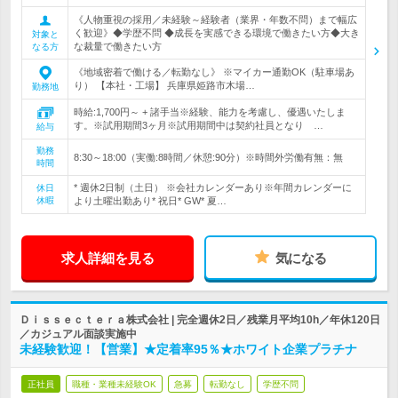
《人物重視の採用／未経験～経験者（業界・年数不問）まで幅広
く歓迎》◆学歴不問 ◆成長を実感できる環境で働きたい方◆大き
対象と
な裁量で働きたい方
なる方
《地域密着で働ける／転勤なし》 ※マイカー通勤OK（駐車場あ
り） 【本社・工場】 兵庫県姫路市木場…
勤務地
時給:1,700円～ + 諸手当※経験、能力を考慮し、優遇いたしま
す。※試用期間3ヶ月※試用期間中は契約社員となり …
給与
勤務
8:30～18:00（実働:8時間／休憩:90分）※時間外労働有無：無
時間
* 週休2日制（土日） ※会社カレンダーあり※年間カレンダーに
休日
休暇
より土曜出勤あり* 祝日* GW* 夏…
求人詳細を見る
気になる
Ｄｉｓｓｅｃｔｅｒａ株式会社 | 完全週休2日／残業月平均10h／年休120日
／カジュアル面談実施中
未経験歓迎！【営業】★定着率95％★ホワイト企業プラチナ
正社員
職種・業種未経験OK
急募
転勤なし
学歴不問