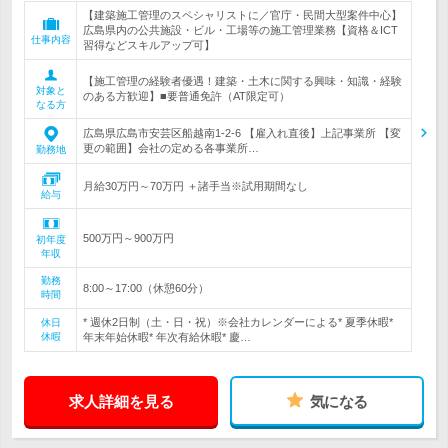
【建築施工管理のスペシャリストに／官庁・民間大型案件中心】
広島県内の公共施設・ビル・工場等の施工管理業務【資格＆ICT
仕事内容
習得などスキルアップ可】
【施工管理の経験者優遇！建築・土木に関する興味・知識・経験
対象と
のある方歓迎】■要普通免許（AT限定可）
なる方
広島県広島市安芸区船越南1-2-6 【雇入れ直後】上記事業所 【変
更の範囲】会社の定める各事業所…
勤務地
月給30万円～70万円 ＋諸手当※試用期間なし
給与
500万円～900万円
初年度
年収
勤務
8:00～17:00（休憩60分）
時間
* 週休2日制（土・日・祝）※会社カレンダーによる* 夏季休暇*
休日
休暇
年末年始休暇* 年次有給休暇* 慶…
求人詳細を見る
気になる