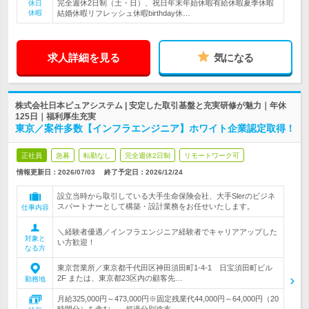
完全週休2日制（土・日）、祝日年末年始休暇有給休暇夏季休暇
休日
休暇
結婚休暇リフレッシュ休暇birthday休…
求人詳細を見る
気になる
株式会社日本ピュアシステム | 安定した取引基盤と充実研修が魅力｜年休
125日｜福利厚生充実
東京／案件多数【インフラエンジニア】ホワイト企業認定取得！
正社員
急募
転勤なし
完全週休2日制
リモートワーク可
情報更新日：2026/07/03
終了予定日：
2026/12/24
設立当時から取引している大手生命保険会社、大手Slerのビジネ
スパートナーとして構築・設計業務をお任せいたします。
仕事内容
＼経験者優遇／インフラエンジニア経験者でキャリアアップした
対象と
い方歓迎！
なる方
東京営業所／東京都千代田区神田須田町1-4-1 日宝須田町ビル
2F または、東京都23区内の顧客先…
勤務地
月給325,000円～473,000円※固定残業代44,000円～64,000円（20