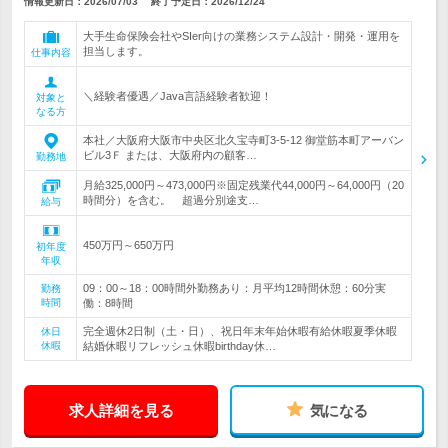
情報更新日：2026/07/03
終了予定日：
2026/12/24
大手生命保険会社やSIer向けの業務システム設計・開発・運用を
担当します。
仕事内容
＼経験者優遇／Java言語経験者歓迎！
対象と
なる方
本社／大阪府大阪市中央区北久宝寺町3-5-12 御堂筋本町アーバン
ビル3Ｆ または、大阪府内の顧客…
勤務地
月給325,000円～473,000円※固定残業代44,000円～64,000円（20
時間分）を含む。 超過分別途支…
給与
450万円～650万円
初年度
年収
09：00～18：00時間外勤務あり：月平均12時間休憩：60分実
勤務
時間
働：8時間
完全週休2日制（土・日）、祝日年末年始休暇有給休暇夏季休暇
休日
休暇
結婚休暇リフレッシュ休暇birthday休…
求人詳細を見る
気になる