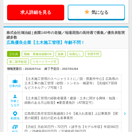
求人詳細を見る
気になる
株式会社鴻治組 | 創業140年の老舗／地場屈指の高待遇で募集／優良表彰実
績多数
広島優良企業【土木施工管理】年齢不問！
正社員
職種・業種未経験OK
急募
転勤なし
学歴不問
第二新卒歓迎
リモートワーク可
情報更新日：2026/07/14
終了予定日：
2027/01/04
【土木施工管理のスペシャリストに／国・県案件中心】広島県の
土木工事の施工管理（砂防・トンネル・橋梁等）【先端ICT習得
仕事内容
などスキルアップ可能！】
【土木施工管理の経験者優遇！建築・土木に関する興味・知識・
対象と
経験のある方は歓迎】■要普通免許（AT限定可）
なる方
広島県広島市安芸区船越南1-2-6 【雇入れ直後】上記事業所 【変
更の範囲】会社の定める各事業所…
勤務地
【月給】月給30万円～70万円 ＋諸手当【モデル年収】年収560万
円 ／28歳年収670万円 ／37歳年収780万円…
給与