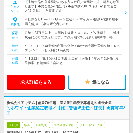
【生鮮食品の営業経験のある方大歓迎／未経験・第二新卒も歓迎
します】◆要普免(AT限定可) ◆基本的なPCスキル ★“育てるこ
対象と
と”を前提にした採用です
なる方
≪転勤なし!!≫≪U・Iターン歓迎≫ ≪マイカー通勤OK(無料駐車
場完備)≫ 【家禽研究所(GPセ…
勤務地
月給：23万円以上～※年齢や経験・スキルなどを考慮し、 当社
規定に応じて決定します。※試用期間3ヶ月あり(期間中、待…
給与
8：00～17：00(実働8時間)※休憩：60分※時間外労働有無：有≪
勤務
時間
プライベートも大切に!!≫残業…
# 【休日】* 完全週休2日(原則土日)# 【休暇】* 年末年始休暇* 夏
休日
休暇
季休暇* 有給休暇┗会社と…
求人詳細を見る
気になる
株式会社アキテム | 創業70年超！直近5年連続予算超えの成長企業
＼ホワイト企業認定取得／【施工管理※主任～課長】★賞与年2
回
正社員
急募
転勤なし
完全週休2日制
リモートワーク可
情報更新日：2026/07/17
終了予定日：
2027/01/07