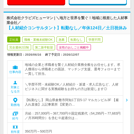
株式会社クラビズヒューマン | ＼地方と世界を繋ぐ！地域に根差した人材事
業会社／
【人材紹介コンサルタント】転勤なし／年休124日／土日祝休み
正社員
職種・業種未経験OK
急募
転勤なし
学歴不問
完全週休2日制
第二新卒歓迎
女性のおしごと掲載中
情報更新日：2026/06/16
終了予定日：
2026/12/07
地域の企業と求職者を繋ぐ人材紹介業務全般をお任せします。求
人獲得から求職者との面談、マッチング支援、選考フォローまで
仕事内容
一貫して担当。
＼学歴不問・未経験OK／人材紹介・派遣・求人広告など、人材
対象と
ビジネスに関する実務経験をお持ちの方は歓迎します◎
なる方
【転勤なし】 岡山県倉敷市阿知1丁目5-17 マルカンビル3F 【雇
入れ直後】上記事業所 【変更の…
勤務地
月給：257,000円～367,700円※固定残業代（54,295円～77,683円
／月35時間分）を含む※超過分は…
給与
350万円～500万円
初年度