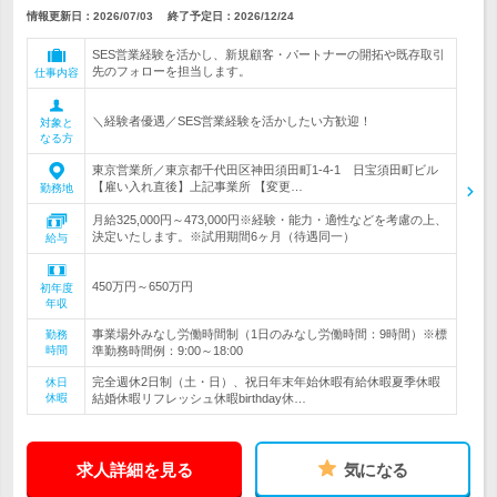
情報更新日：2026/07/03
終了予定日：
2026/12/24
SES営業経験を活かし、新規顧客・パートナーの開拓や既存取引
先のフォローを担当します。
仕事内容
＼経験者優遇／SES営業経験を活かしたい方歓迎！
対象と
なる方
東京営業所／東京都千代田区神田須田町1-4-1 日宝須田町ビル
【雇い入れ直後】上記事業所 【変更…
勤務地
月給325,000円～473,000円※経験・能力・適性などを考慮の上、
決定いたします。※試用期間6ヶ月（待遇同一）
給与
450万円～650万円
初年度
年収
事業場外みなし労働時間制（1日のみなし労働時間：9時間）※標
勤務
時間
準勤務時間例：9:00～18:00
完全週休2日制（土・日）、祝日年末年始休暇有給休暇夏季休暇
休日
休暇
結婚休暇リフレッシュ休暇birthday休…
求人詳細を見る
気になる