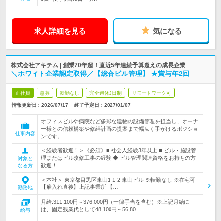
求人詳細を見る
気になる
株式会社アキテム | 創業70年超！直近5年連続予算超えの成長企業
＼ホワイト企業認定取得／【総合ビル管理】 ★賞与年2回
正社員
急募
転勤なし
完全週休2日制
リモートワーク可
情報更新日：2026/07/17
終了予定日：
2027/01/07
オフィスビルや病院など多彩な建物の設備管理を担当し、オーナ
ー様との信頼構築や修繕計画の提案まで幅広く手がけるポジショ
仕事内容
ンです。
＜経験者歓迎！＞《必須》■ 社会人経験3年以上 ■ ビル・施設管
理またはビル改修工事の経験 ◆ ビル管理関連資格をお持ちの方
対象と
歓迎！
なる方
＜本社＞ 東京都目黒区東山1-1-2 東山ビル ※転勤なし ※在宅可
【雇入れ直後】上記事業所 【…
勤務地
月給:311,100円～376,000円（一律手当を含む）※上記月給に
は、固定残業代として48,100円～56,80…
給与