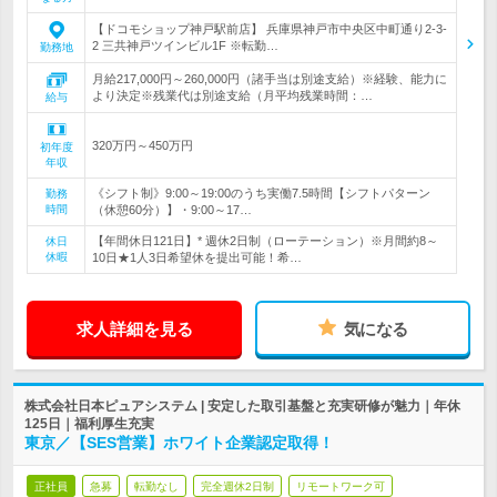
【ドコモショップ神戸駅前店】 兵庫県神戸市中央区中町通り2-3-
2 三共神戸ツインビル1F ※転勤…
勤務地
月給217,000円～260,000円（諸手当は別途支給）※経験、能力に
より決定※残業代は別途支給（月平均残業時間：…
給与
320万円～450万円
初年度
年収
《シフト制》9:00～19:00のうち実働7.5時間【シフトパターン
勤務
時間
（休憩60分）】・9:00～17…
【年間休日121日】* 週休2日制（ローテーション）※月間約8～
休日
休暇
10日★1人3日希望休を提出可能！希…
求人詳細を見る
気になる
株式会社日本ピュアシステム | 安定した取引基盤と充実研修が魅力｜年休
125日｜福利厚生充実
東京／【SES営業】ホワイト企業認定取得！
正社員
急募
転勤なし
完全週休2日制
リモートワーク可