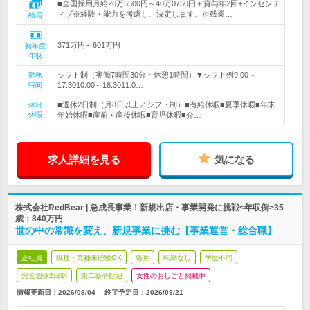
■全国採用月給26万5500円～40万0750円＋賞与年2回+インセンテ
ィブ※経験・能力を考慮し、決定します。※残業…
給与
371万円～601万円
初年度
年収
シフト制（実働7時間30分・休憩1時間）▼シフト例9:00～
勤務
時間
17:3010:00～18:3011:0…
■週休2日制（月8日以上／シフト制）■有給休暇■夏季休暇■年末
休日
休暇
年始休暇■産前・産後休暇■育児休暇■介…
求人詳細を見る
気になる
株式会社RedBear | 急成長事業！新規出店・事業開発に挑戦<年収例>35
歳：840万円
世の中の常識を変え、新規事業に挑む【事業運営・総合職】
正社員
職種・業種未経験OK
急募
転勤なし
学歴不問
完全週休2日制
第二新卒歓迎
女性のおしごと掲載中
情報更新日：2026/08/04
終了予定日：
2026/09/21