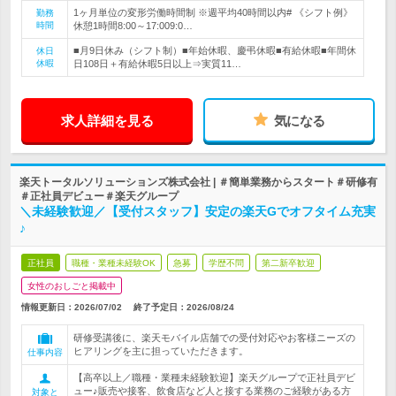
1ヶ月単位の変形労働時間制 ※週平均40時間以内# 《シフト例》
勤務
時間
休憩1時間8:00～17:009:0…
■月9日休み（シフト制）■年始休暇、慶弔休暇■有給休暇■年間休
休日
休暇
日108日＋有給休暇5日以上⇒実質11…
求人詳細を見る
気になる
楽天トータルソリューションズ株式会社 | ＃簡単業務からスタート＃研修有
＃正社員デビュー＃楽天グループ
＼未経験歓迎／【受付スタッフ】安定の楽天Gでオフタイム充実
♪
正社員
職種・業種未経験OK
急募
学歴不問
第二新卒歓迎
女性のおしごと掲載中
情報更新日：2026/07/02
終了予定日：
2026/08/24
研修受講後に、楽天モバイル店舗での受付対応やお客様ニーズの
ヒアリングを主に担っていただきます。
仕事内容
【高卒以上／職種・業種未経験歓迎】楽天グループで正社員デビ
ュー♪販売や接客、飲食店など人と接する業務のご経験がある方
対象と