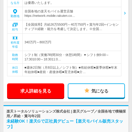
は優遇いたします。
なる方
全国各地の楽天モバイル運営店舗
https://network.mobile.rakuten.co…
勤務地
【全国採用】月給26万5500円～40万750円＋賞与年2回+インセン
ティブ※経験・能力を考慮して決定します。※全国…
給与
340万円～800万円
初年度
年収
シフト制（実働7時間30分・休憩1時間）▼シフト例9:00～
勤務
時間
17:3010:00～18:3011:0…
■週休2日制（月8日以上／シフト制）■有給休暇■夏季休暇■年末
休日
休暇
年始休暇■産前・産後休暇■育児休暇■介…
求人詳細を見る
気になる
楽天トータルソリューションズ株式会社 | 楽天グループ／全国各地で積極採
用／昇給・賞与年2回
未経験OK！楽天Gで正社員デビュー【楽天モバイル販売スタッ
フ】