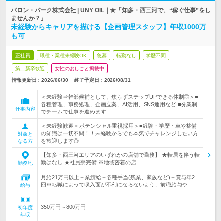
バロン・パーク株式会社 | UNY OIL｜★「知多・西三河で、“稼ぐ仕事”をし
ませんか？」
未経験からキャリアを描ける【企画管理スタッフ】年収1000万
も可
正社員
職種・業種未経験OK
急募
転勤なし
学歴不問
第二新卒歓迎
女性のおしごと掲載中
情報更新日：2026/06/30
終了予定日：
2026/08/31
＜未経験⇒幹部候補として、焦らずステップUPできる体制◎＞■
各種管理、事務処理、企画立案、AI活用、SNS運用など ■分業制
仕事内容
でチームで仕事を進めます
＜未経験歓迎 × ポテンシャル重視採用＞■経験・学歴・車や整備
の知識は一切不問！！未経験からでも本気でチャレンジしたい方
対象と
を歓迎します◎
なる方
【知多・西三河エリアのいずれかの店舗で勤務】 ★転居を伴う転
勤はなし ★社員寮完備 ※地域密着の店…
勤務地
月給21万円以上＋業績給＋各種手当(残業、家族など)＋賞与年2
回※転職によって収入面が不利にならないよう、前職給与や…
給与
350万円～800万円
初年度
年収