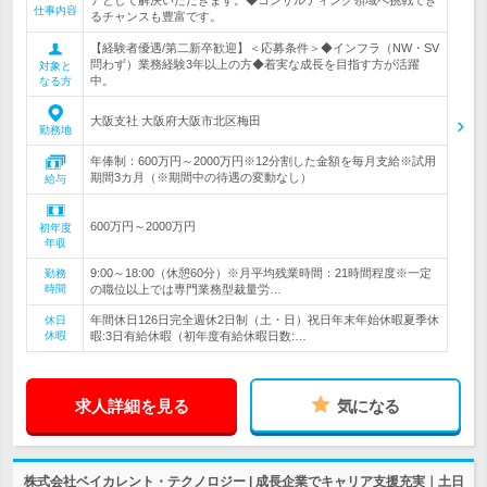
アとして解決いただきます。◆コンサルティング領域へ挑戦でき
仕事内容
るチャンスも豊富です。
【経験者優遇/第二新卒歓迎】＜応募条件＞◆インフラ（NW・SV
問わず）業務経験3年以上の方◆着実な成長を目指す方が活躍
対象と
中。
なる方
大阪支社 大阪府大阪市北区梅田
勤務地
年俸制：600万円～2000万円※12分割した金額を毎月支給※試用
期間3カ月（※期間中の待遇の変動なし）
給与
600万円～2000万円
初年度
年収
9:00～18:00（休憩60分）※月平均残業時間：21時間程度※一定
勤務
時間
の職位以上では専門業務型裁量労…
年間休日126日完全週休2日制（土・日）祝日年末年始休暇夏季休
休日
休暇
暇:3日有給休暇（初年度有給休暇日数:…
求人詳細を見る
気になる
株式会社ベイカレント・テクノロジー | 成長企業でキャリア支援充実｜土日