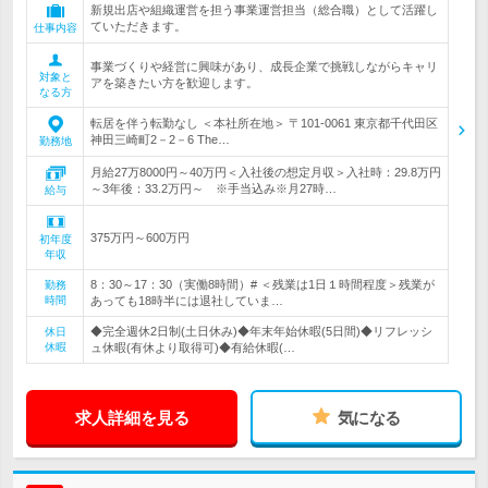
新規出店や組織運営を担う事業運営担当（総合職）として活躍し
ていただきます。
仕事内容
事業づくりや経営に興味があり、成長企業で挑戦しながらキャリ
対象と
アを築きたい方を歓迎します。
なる方
転居を伴う転勤なし ＜本社所在地＞ 〒101-0061 東京都千代田区
神田三崎町2－2－6 The…
勤務地
月給27万8000円～40万円＜入社後の想定月収＞入社時：29.8万円
～3年後：33.2万円～ ※手当込み※月27時…
給与
375万円～600万円
初年度
年収
8：30～17：30（実働8時間）# ＜残業は1日１時間程度＞残業が
勤務
時間
あっても18時半には退社していま…
◆完全週休2日制(土日休み)◆年末年始休暇(5日間)◆リフレッシ
休日
休暇
ュ休暇(有休より取得可)◆有給休暇(…
求人詳細を見る
気になる