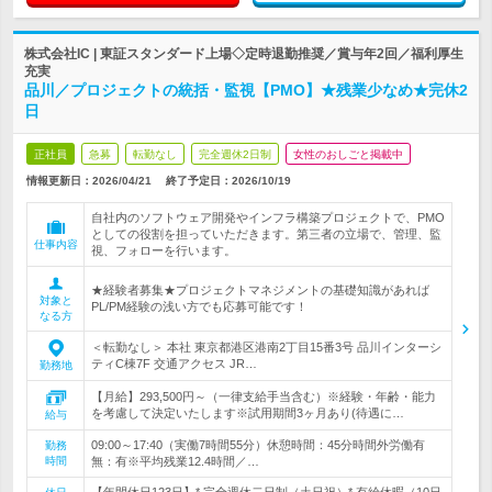
株式会社IC | 東証スタンダード上場◇定時退勤推奨／賞与年2回／福利厚生
充実
品川／プロジェクトの統括・監視【PMO】★残業少なめ★完休2
日
正社員
急募
転勤なし
完全週休2日制
女性のおしごと掲載中
情報更新日：2026/04/21
終了予定日：
2026/10/19
自社内のソフトウェア開発やインフラ構築プロジェクトで、PMO
としての役割を担っていただきます。第三者の立場で、管理、監
仕事内容
視、フォローを行います。
★経験者募集★プロジェクトマネジメントの基礎知識があれば
対象と
PL/PM経験の浅い方でも応募可能です！
なる方
＜転勤なし＞ 本社 東京都港区港南2丁目15番3号 品川インターシ
ティC棟7F 交通アクセス JR…
勤務地
【月給】293,500円～（一律支給手当含む）※経験・年齢・能力
を考慮して決定いたします※試用期間3ヶ月あり(待遇に…
給与
09:00～17:40（実働7時間55分）休憩時間：45分時間外労働有
勤務
時間
無：有※平均残業12.4時間／…