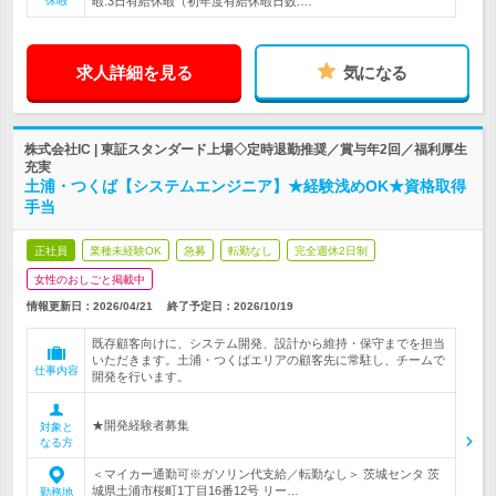
休暇
暇:3日有給休暇（初年度有給休暇日数:…
求人詳細を見る
気になる
株式会社IC | 東証スタンダード上場◇定時退勤推奨／賞与年2回／福利厚生
充実
土浦・つくば【システムエンジニア】★経験浅めOK★資格取得
手当
正社員
業種未経験OK
急募
転勤なし
完全週休2日制
女性のおしごと掲載中
情報更新日：2026/04/21
終了予定日：
2026/10/19
既存顧客向けに、システム開発、設計から維持・保守までを担当
いただきます。土浦・つくばエリアの顧客先に常駐し、チームで
仕事内容
開発を行います。
★開発経験者募集
対象と
なる方
＜マイカー通勤可※ガソリン代支給／転勤なし＞ 茨城センタ 茨
城県土浦市桜町1丁目16番12号 リー…
勤務地