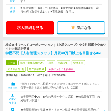
時間
す！
# 完全週休二日制（土日祝休み）■慶弔休暇■有給休暇■産前・産
休日
休暇
後休暇（取得実績あり）■育児休暇（取得…
求人詳細を見る
気になる
株式会社ワールドコーポレーション | 《上場グループ》☆女性活躍中☆ホワ
イト企業認定受賞
学歴不問【人材管理スタッフ】月収40万円以上も目指せる/kc
正社員
職種・業種未経験OK
急募
転勤なし
学歴不問
完全週休2日制
第二新卒歓迎
女性のおしごと掲載中
情報更新日：2026/07/17
終了予定日：
2026/08/20
"事務＋α"のスキル取得ができる街づくりのサポートポジション。
仕事を裏から支える縁の下の力持ちとして活躍！
仕事内容
☆学歴不問◆20～30代の男性が中心に活躍中◆転職回数不問！未
対象と
経験者大歓迎！
なる方
★希望勤務地を考慮 ★Ｕ・Ｉターン歓迎 ★全国47都道府県のプ