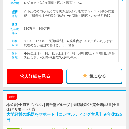
ロジェクト先(首都圏・東北・関西・中…
勤務地
☆下記の給与から給与形態の選択が可能です☆＜１＞月給+交通
費+（残業代は全額別途支給）■首都圏・関東・北信越月給30…
給与
350万円～500万円
初年度
年収
8：00～17：00（実働8時間）★残業代は100％支給いたします！
勤務
時間
無理のない範囲で働けるよう、労務…
◆完全週休2日制、または週休2日制（月8日以上）※曜日は勤務
休日
休暇
先による。<休暇>祝日/GW/夏季/年末…
求人詳細を見る
気になる
新着
株式会社KEIアドバンス | 河合塾グループ｜未経験OK＊完全週休2日(土日
休)＊リモート可◎
大学経営の課題をサポート【コンサルティング営業】★年休125
日