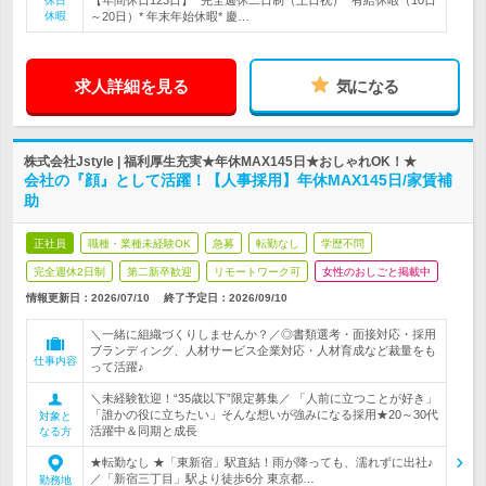
【年間休日123日】* 完全週休二日制（土日祝）* 有給休暇（10日
休日
休暇
～20日）* 年末年始休暇* 慶…
求人詳細を見る
気になる
株式会社Jstyle | 福利厚生充実★年休MAX145日★おしゃれOK！★
会社の『顔』として活躍！【人事採用】年休MAX145日/家賃補
助
正社員
職種・業種未経験OK
急募
転勤なし
学歴不問
完全週休2日制
第二新卒歓迎
リモートワーク可
女性のおしごと掲載中
情報更新日：2026/07/10
終了予定日：
2026/09/10
＼一緒に組織づくりしませんか？／◎書類選考・面接対応・採用
ブランディング、人材サービス企業対応・人材育成など裁量をも
仕事内容
って活躍♪
＼未経験歓迎！“35歳以下”限定募集／ 「人前に立つことが好き」
「誰かの役に立ちたい」そんな想いが強みになる採用★20～30代
対象と
活躍中＆同期と成長
なる方
★転勤なし ★「東新宿」駅直結！雨が降っても、濡れずに出社♪
／「新宿三丁目」駅より徒歩6分 東京都…
勤務地