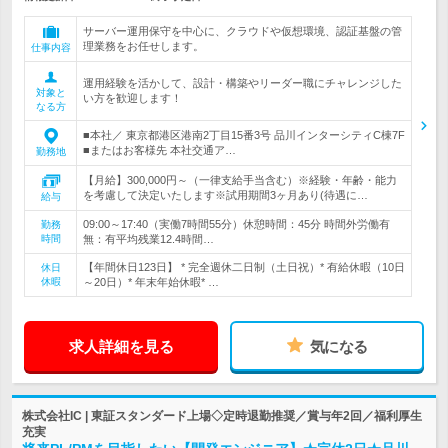
サーバー運用保守を中心に、クラウドや仮想環境、認証基盤の管
理業務をお任せします。
仕事内容
運用経験を活かして、設計・構築やリーダー職にチャレンジした
対象と
い方を歓迎します！
なる方
■本社／ 東京都港区港南2丁目15番3号 品川インターシティC棟7F
■またはお客様先 本社交通ア…
勤務地
【月給】300,000円～（一律支給手当含む）※経験・年齢・能力
を考慮して決定いたします※試用期間3ヶ月あり(待遇に…
給与
09:00～17:40（実働7時間55分）休憩時間：45分 時間外労働有
勤務
時間
無：有平均残業12.4時間…
【年間休日123日】 * 完全週休二日制（土日祝）* 有給休暇（10日
休日
休暇
～20日）* 年末年始休暇* …
求人詳細を見る
気になる
株式会社IC | 東証スタンダード上場◇定時退勤推奨／賞与年2回／福利厚生
充実