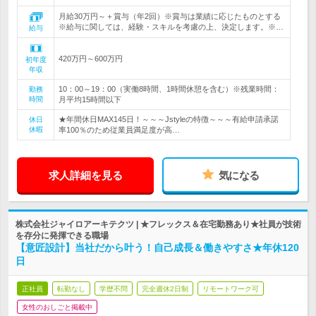
月給30万円～＋賞与（年2回）※賞与は業績に応じたものとする
※給与に関しては、経験・スキルを考慮の上、決定します。※…
給与
420万円～600万円
初年度
年収
10：00～19：00（実働8時間、1時間休憩を含む）※残業時間：
勤務
時間
月平均15時間以下
★年間休日MAX145日！～～～Jstyleの特徴～～～有給申請承諾
休日
休暇
率100％のため従業員満足度が高…
求人詳細を見る
気になる
株式会社ジャイロアーキテクツ | ★フレックス＆在宅勤務あり★社員が技術
を存分に発揮できる職場
【意匠設計】当社だから叶う！自己成長＆働きやすさ★年休120
日
正社員
転勤なし
学歴不問
完全週休2日制
リモートワーク可
女性のおしごと掲載中