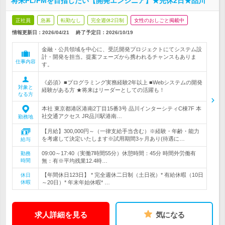
将来PL/PMを目指したい【開発エンジニア】★完休2日★品川
正社員
急募
転勤なし
完全週休2日制
女性のおしごと掲載中
情報更新日：2026/04/21
終了予定日：
2026/10/19
金融・公共領域を中心に、受託開発プロジェクトにてシステム設
計・開発を担当。提案フェーズから携われるチャンスもありま
仕事内容
す。
《必須》■プログラミング実務経験2年以上 ■Webシステムの開発
対象と
経験がある方 ★将来はリーダーとしての活躍も！
なる方
本社 東京都港区港南2丁目15番3号 品川インターシティC棟7F 本
社交通アクセス JR品川駅港南…
勤務地
【月給】300,000円～（一律支給手当含む）※経験・年齢・能力
を考慮して決定いたします※試用期間3ヶ月あり(待遇に…
給与
09:00～17:40（実働7時間55分）休憩時間：45分 時間外労働有
勤務
時間
無：有※平均残業12.4時…
【年間休日123日】 * 完全週休二日制（土日祝）* 有給休暇（10日
休日
休暇
～20日）* 年末年始休暇* …
求人詳細を見る
気になる