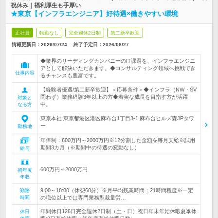
祝休み｜福利厚生も手厚い
★東京【インフラエンジニア】好待遇×働きやすい環境
正社員
転勤なし
完全週休2日制
第二新卒歓迎
情報更新日：2026/07/24
終了予定日：
2026/08/27
◆業界のリーディングカンパニーのIT課題を、インフラエンジニ
アとして解決いただきます。◆コンサルティング領域へ挑戦でき
仕事内容
るチャンスも豊富です。
【経験者優遇/第二新卒歓迎】＜応募条件＞◆インフラ（NW・SV
問わず）業務経験3年以上の方◆着実な成長を目指す方が活躍
対象と
中。
なる方
東京本社 東京都港区港区麻布台1丁目3-1 麻布台ヒルズ森JPタワ
ー
勤務地
年俸制：600万円～2000万円※12分割した金額を毎月支給※試用
期間3カ月（※期間中の待遇の変動なし）
給与
600万円～2000万円
初年度
年収
9:00～18:00（休憩60分）※月平均残業時間：21時間程度※一定
勤務
時間
の職位以上では専門業務型裁量労…
年間休日126日完全週休2日制（土・日）祝日年末年始休暇夏季休
休日