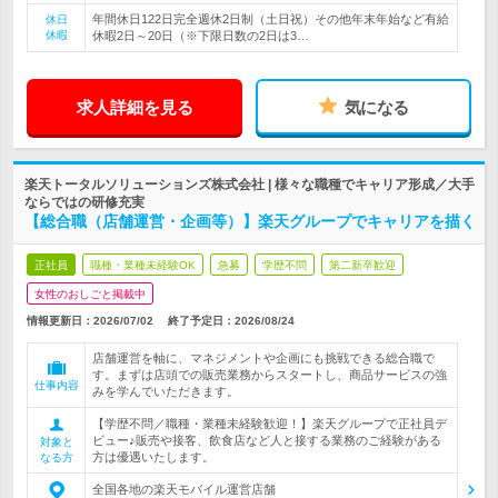
年間休日122日完全週休2日制（土日祝）その他年末年始など有給
休日
休暇
休暇2日～20日（※下限日数の2日は3…
求人詳細を見る
気になる
楽天トータルソリューションズ株式会社 | 様々な職種でキャリア形成／大手
ならではの研修充実
【総合職（店舗運営・企画等）】楽天グループでキャリアを描く
正社員
職種・業種未経験OK
急募
学歴不問
第二新卒歓迎
女性のおしごと掲載中
情報更新日：2026/07/02
終了予定日：
2026/08/24
店舗運営を軸に、マネジメントや企画にも挑戦できる総合職で
す。まずは店頭での販売業務からスタートし、商品サービスの強
仕事内容
みを学んでいただきます。
【学歴不問／職種・業種未経験歓迎！】楽天グループで正社員デ
ビュー♪販売や接客、飲食店など人と接する業務のご経験がある
対象と
方は優遇いたします。
なる方
全国各地の楽天モバイル運営店舗