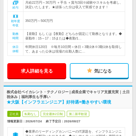
月給22万円～30万円 ＋手当 ＋賞与3回※経験やスキルを考慮し、
決定いたします。★頑張った分は収入で実感できます！
給与
350万円～500万円
初年度
年収
【昼勤】もしくは【夜勤】どちらか固定にて勤務となります。◆
勤務
時間
昼勤/8：15～17：15または◆夜勤/1…
年間休日120日 ※毎月10日間＜休日＞3勤1休※3勤1休を取得し
休日
休暇
て、あまった公休は現場の出勤人数に…
求人詳細を見る
気になる
株式会社ベイカレント・テクノロジー | 成長企業でキャリア支援充実｜土日
祝休み｜福利厚生も手厚い
★大阪【インフラエンジニア】好待遇×働きやすい環境
正社員
転勤なし
完全週休2日制
第二新卒歓迎
情報更新日：2026/07/24
終了予定日：
2026/08/27
◆業界のリーディングカンパニーのIT課題を、インフラエンジニ