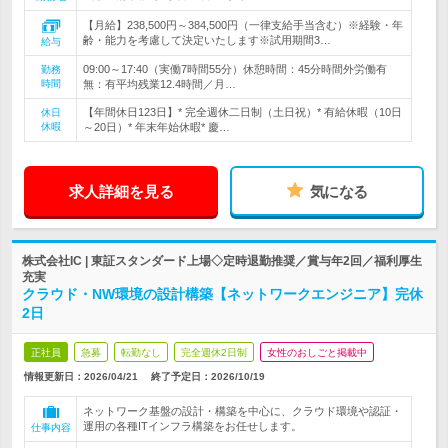
【月給】238,500円～384,500円（一律支給手当含む）※経験・年
齢・能力を考慮して決定いたします※試用期間3…
給与
09:00～17:40（実働7時間55分）休憩時間：45分時間外労働有
勤務
時間
無：有平均残業12.4時間／月…
【年間休日123日】* 完全週休二日制（土日祝）* 有給休暇（10日
休日
休暇
～20日）* 年末年始休暇* 慶…
求人詳細を見る
気になる
株式会社IC | 東証スタンダード上場◇定時退勤推奨／賞与年2回／福利厚生
充実
クラウド・NW環境の設計構築【ネットワークエンジニア】完休
2日
正社員
急募
転勤なし
完全週休2日制
女性のおしごと掲載中
情報更新日：2026/04/21
終了予定日：
2026/10/19
ネットワーク基盤の設計・構築を中心に、クラウド環境や認証・
運用の各種ITインフラ構築をお任せします。
仕事内容