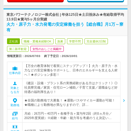
東京パワーテクノロジー株式会社 | 年休125日★土日祝休み★有給取得平均
13.9日★賞与5ヶ月分実績
火力・原子力・水力発電の安定稼働を担う【総合職】月1万～寮
有
正社員
職種・業種未経験OK
急募
学歴不問
完全週休2日制
第二新卒歓迎
女性のおしごと掲載中
情報更新日：2026/07/03
終了予定日：
2026/10/01
【万全の教育体制で着実にステップアップ！】火力・原子力・水
力などの安定稼働をサポートし、日本のエネルギーを支える人材
仕事内容
へ！★ポジション多彩！
《建設・設備・プラント系の実務経験がある方はクリック！》◎
社員寮完備／家賃・住宅ローン補助／子育て支援／退職金など好
対象と
待遇の福利厚生あり！
なる方
★全国の勤務地で大募集！ ★通勤バスやマイカー通勤が可能！
★職種により勤務地が異なりますので、詳…
勤務地
月給：26万円～40万円＋各種手当＋賞与年2回（約5ヵ月分／
2025年度実績）※経験・年齢・能力等を考慮のうえ決定い…
給与
442万円～766万円