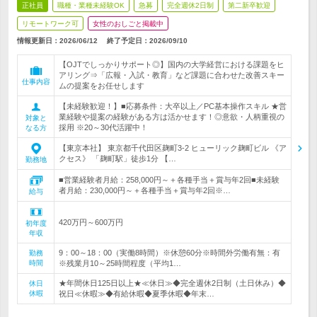
正社員
職種・業種未経験OK
急募
完全週休2日制
第二新卒歓迎
リモートワーク可
女性のおしごと掲載中
情報更新日：2026/06/12
終了予定日：
2026/09/10
【OJTでしっかりサポート◎】国内の大学経営における課題をヒ
アリング⇒「広報・入試・教育」など課題に合わせた改善スキー
仕事内容
ムの提案をお任せします
【未経験歓迎！】■応募条件：大卒以上／PC基本操作スキル ★営
業経験や提案の経験がある方は活かせます！◎意欲・人柄重視の
対象と
採用 ※20～30代活躍中！
なる方
【東京本社】 東京都千代田区麹町3-2 ヒューリック麹町ビル 《ア
クセス》 「麹町駅」徒歩1分 【…
勤務地
■営業経験者月給：258,000円～＋各種手当＋賞与年2回■未経験
者月給：230,000円～＋各種手当＋賞与年2回※…
給与
420万円～600万円
初年度
年収
9：00～18：00（実働8時間）※休憩60分※時間外労働有無：有
勤務
時間
※残業月10～25時間程度（平均1…
★年間休日125日以上★≪休日≫◆完全週休2日制（土日休み）◆
休日
休暇
祝日≪休暇≫◆有給休暇◆夏季休暇◆年末…