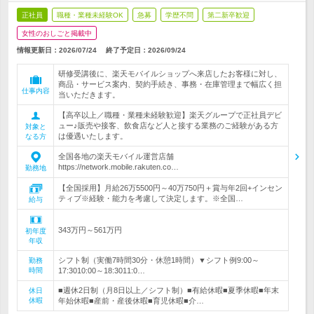
正社員
職種・業種未経験OK
急募
学歴不問
第二新卒歓迎
女性のおしごと掲載中
情報更新日：2026/07/24
終了予定日：
2026/09/24
研修受講後に、楽天モバイルショップへ来店したお客様に対し、
商品・サービス案内、契約手続き、事務・在庫管理まで幅広く担
仕事内容
当いただきます。
【高卒以上／職種・業種未経験歓迎】楽天グループで正社員デビ
ュー♪販売や接客、飲食店など人と接する業務のご経験がある方
対象と
は優遇いたします。
なる方
全国各地の楽天モバイル運営店舗
https://network.mobile.rakuten.co…
勤務地
【全国採用】月給26万5500円～40万750円＋賞与年2回+インセン
ティブ※経験・能力を考慮して決定します。※全国…
給与
343万円～561万円
初年度
年収
シフト制（実働7時間30分・休憩1時間）▼シフト例9:00～
勤務
時間
17:3010:00～18:3011:0…
■週休2日制（月8日以上／シフト制）■有給休暇■夏季休暇■年末
休日
休暇
年始休暇■産前・産後休暇■育児休暇■介…