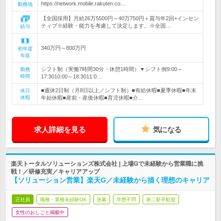
https://network.mobile.rakuten.co…
勤務地
【全国採用】月給26万5500円～40万750円＋賞与年2回+インセン
ティブ※経験・能力を考慮して決定します。※全国…
給与
340万円～800万円
初年度
年収
シフト制（実働7時間30分・休憩1時間）▼シフト例9:00～
勤務
時間
17:3010:00～18:3011:0…
■週休2日制（月8日以上／シフト制）■有給休暇■夏季休暇■年末
休日
休暇
年始休暇■産前・産後休暇■育児休暇■介…
求人詳細を見る
気になる
楽天トータルソリューションズ株式会社 | 上場Gで未経験から営業職に挑
戦！／研修充実／キャリアアップ
【ソリューション営業】楽天G／未経験から描く理想のキャリア
正社員
職種・業種未経験OK
急募
学歴不問
第二新卒歓迎
女性のおしごと掲載中