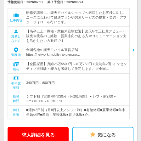
情報更新日：2026/07/02
終了予定日：
2026/08/24
研修受講後に、楽天モバイルショップへ来店したお客様に対し、
ニーズに合わせて最適プランや関連サービスの提案・契約・アフ
仕事内容
ターフォローを行います。
【高卒以上／職種・業種未経験歓迎】楽天Gで正社員デビュー♪
販売や接客のご経験・営業志向のある方やコミュニケーション力
対象と
を活かしたい方歓迎です！
なる方
全国各地の楽天モバイル運営店舗
https://network.mobile.rakuten.co…
勤務地
【全国採用】月給26万5500円～40万750円＋賞与年2回+インセン
ティブ※経験・能力を考慮して決定します。※全国…
給与
340万円～800万円
初年度
年収
シフト制（実働7時間30分・休憩1時間）▼シフト例9:00～
勤務
時間
17:3010:00～18:3011:0…
■週休2日制（月8日以上／シフト制）■有給休暇■夏季休暇■年末
休日
休暇
年始休暇■産前・産後休暇■育児休暇■介…
求人詳細を見る
気になる