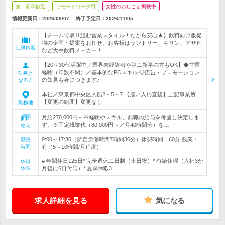
第二新卒歓迎
リモートワーク可
女性のおしごと掲載中
情報更新日：2026/08/07
終了予定日：
2026/11/05
【チームで取り組む営業スタイル！だから安心★】飲料向け販促
物の企画・提案をお任せ。お客様はサントリー、キリン、アサヒ
仕事内容
など大手飲料メーカー！
【20～30代活躍中／業界未経験者や第二新卒の方もOK】◆営業
経験（年数不問）／基本的なPCスキル ◎広告・プロモーション
対象と
の知見も身につきます♪
なる方
本社／東京都中央区入船2－5－7 【雇い入れ直後】上記事業所
【変更の範囲】変更なし
勤務地
月給270,000円～※経験やスキル、前職の給与を考慮し決定しま
す。※固定残業代（80,000円～／月40時間分）を…
給与
9:00～17:30（所定労働時間7時間30分）休憩時間：60分 残業：
勤務
時間
有（5～10時間/月程度）
# 年間休日125日* 完全週休二日制（土日祝）* 有給休暇（入社3か
休日
休暇
月後に6日付与）* 夏季休暇3…
求人詳細を見る
気になる