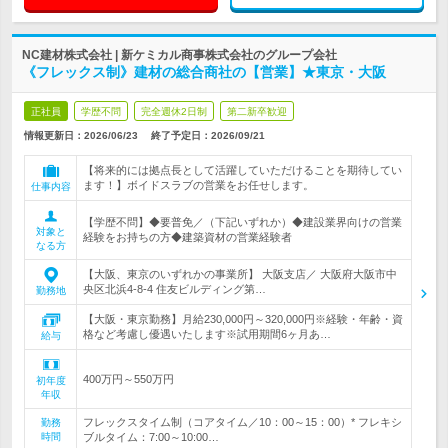
NC建材株式会社 | 新ケミカル商事株式会社のグループ会社
《フレックス制》建材の総合商社の【営業】★東京・大阪
正社員
学歴不問
完全週休2日制
第二新卒歓迎
情報更新日：2026/06/23
終了予定日：
2026/09/21
【将来的には拠点長として活躍していただけることを期待してい
ます！】ボイドスラブの営業をお任せします。
仕事内容
【学歴不問】◆要普免／（下記いずれか）◆建設業界向けの営業
対象と
経験をお持ちの方◆建築資材の営業経験者
なる方
【大阪、東京のいずれかの事業所】 大阪支店／ 大阪府大阪市中
央区北浜4-8-4 住友ビルディング第…
勤務地
【大阪・東京勤務】月給230,000円～320,000円※経験・年齢・資
格など考慮し優遇いたします※試用期間6ヶ月あ…
給与
400万円～550万円
初年度
年収
フレックスタイム制（コアタイム／10：00～15：00）* フレキシ
勤務
時間
ブルタイム：7:00～10:00…