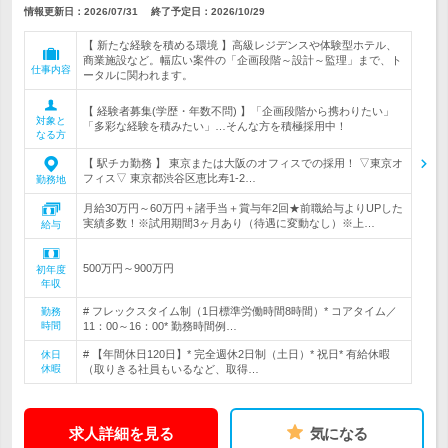
情報更新日：2026/07/31
終了予定日：
2026/10/29
【 新たな経験を積める環境 】高級レジデンスや体験型ホテル、
商業施設など。幅広い案件の「企画段階～設計～監理」まで、ト
仕事内容
ータルに関われます。
【 経験者募集(学歴・年数不問) 】「企画段階から携わりたい」
対象と
「多彩な経験を積みたい」…そんな方を積極採用中！
なる方
【 駅チカ勤務 】 東京または大阪のオフィスでの採用！ ▽東京オ
フィス▽ 東京都渋谷区恵比寿1-2…
勤務地
月給30万円～60万円＋諸手当＋賞与年2回★前職給与よりUPした
実績多数！※試用期間3ヶ月あり（待遇に変動なし）※上…
給与
500万円～900万円
初年度
年収
# フレックスタイム制（1日標準労働時間8時間）* コアタイム／
勤務
時間
11：00～16：00* 勤務時間例…
# 【年間休日120日】* 完全週休2日制（土日）* 祝日* 有給休暇
休日
休暇
（取りきる社員もいるなど、取得…
求人詳細を見る
気になる