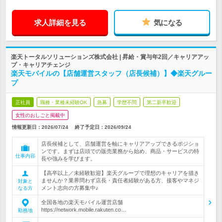
求人詳細を見る
気になる
楽天トータルソリューションズ株式会社 | 昇給・賞与年2回／キャリアアッ
プ・キャリアチェンジ
楽天モバイルの【店舗運営スタッフ（店長候補）】◆楽天グルー
プ
正社員
職種・業種未経験OK
急募
学歴不問
第二新卒歓迎
女性のおしごと掲載中
情報更新日：2026/07/24
終了予定日：
2026/09/24
店長候補として、店舗運営を軸にキャリアアップできるポジショ
ンです。まずは店頭での販売業務から始め、商品・サービスの特
仕事内容
長や強みを学びます。
【高卒以上／未経験歓迎】楽天グループで理想のキャリアを描き
ませんか？業界問わず店長・責任者経験がある方、接客やマネジ
対象と
メント志向の方募集中♪
なる方
全国各地の楽天モバイル運営店舗
https://network.mobile.rakuten.co…
勤務地