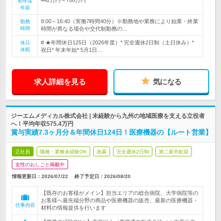
初年度
年収
8:00～16:40（実働7時間40分）※勤務地や業務により始業・終業
勤務
時間
時間が異なる場合や交代制勤務の…
# ★年間休日125日（2026年度）* 完全週休2日制（土日休み）*
休日
休暇
祝日* 年末年始* 5月1日…
求人詳細を見る
気になる
ジーエムメディカル株式会社 | 未経験から九州の地域医療を支える立役者
へ！平均年収575.4万円
賞与実績7.3ヶ月分＆年間休日124日！医療機器の【ルート営業】
正社員
職種・業種未経験OK
急募
完全週休2日制
第二新卒歓迎
女性のおしごと掲載中
情報更新日：2026/07/22
終了予定日：
2026/08/20
【既存のお客様がメイン】担当エリアの総合病院、大学病院等の
お客様へ最先端分野の商品や医療機器の販売、最新の医療機器・
仕事内容
材料の情報提供を行います