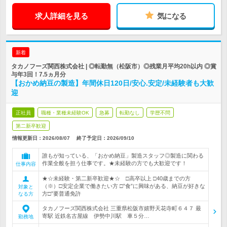
求人詳細を見る
気になる
新着
タカノフーズ関西株式会社 | ◎転勤無（松阪市）◎残業月平均20h以内 ◎賞
与年3回！7.5ヵ月分
【おかめ納豆の製造】年間休日120日/安心.安定/未経験者も大歓
迎
正社員
職種・業種未経験OK
急募
転勤なし
学歴不問
第二新卒歓迎
情報更新日：2026/08/07
終了予定日：
2026/09/10
誰もが知っている、「おかめ納豆」製造スタッフ◎製造に関わる
作業全般を担う仕事です。★未経験の方でも大歓迎です！
仕事内容
★☆未経験・第二新卒歓迎★☆ □高卒以上 □40歳までの方
（※）□安定企業で働きたい方 □”食”に興味がある、納豆が好きな
対象と
方□”要普通免許
なる方
タカノフーズ関西株式会社 三重県松阪市嬉野天花寺町６４７ 最
寄駅 近鉄名古屋線 伊勢中川駅 車５分…
勤務地