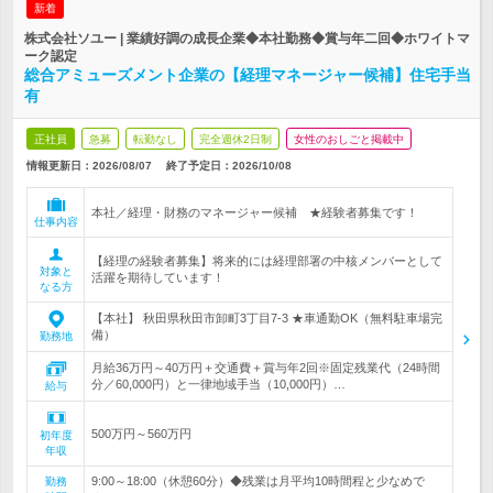
新着
株式会社ソユー | 業績好調の成長企業◆本社勤務◆賞与年二回◆ホワイトマ
ーク認定
総合アミューズメント企業の【経理マネージャー候補】住宅手当
有
正社員
急募
転勤なし
完全週休2日制
女性のおしごと掲載中
情報更新日：2026/08/07
終了予定日：
2026/10/08
本社／経理・財務のマネージャー候補 ★経験者募集です！
仕事内容
【経理の経験者募集】将来的には経理部署の中核メンバーとして
対象と
活躍を期待しています！
なる方
【本社】 秋田県秋田市卸町3丁目7-3 ★車通勤OK（無料駐車場完
備）
勤務地
月給36万円～40万円＋交通費＋賞与年2回※固定残業代（24時間
分／60,000円）と一律地域手当（10,000円）…
給与
500万円～560万円
初年度
年収
9:00～18:00（休憩60分）◆残業は月平均10時間程と少なめで
勤務