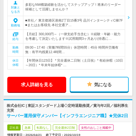
多彩なNW構築経験を活かしてステップアップ！将来のリーダー
対象と
候補として活躍しませんか？
なる方
■本社／ 東京都港区港南2丁目15番3号 品川インターシティC棟7F
■またはお客様先 本社交通ア…
勤務地
【月給】300,000円～（一律支給手当含む）※経験・年齢・能力
を考慮して決定いたします※試用期間3ヶ月あり(待遇に…
給与
09:00～17:40（実働7時間55分）休憩時間：45分 時間外労働有
勤務
時間
無：有平均残業12.4時間…
【年間休日123日】 * 完全週休二日制（土日祝）* 有給休暇（10日
休日
休暇
～20日）* 年末年始休暇* …
求人詳細を見る
気になる
株式会社IC | 東証スタンダード上場◇定時退勤推奨／賞与年2回／福利厚生
充実
サーバー運用保守メンバー【インフラエンジニア職】★完休2日
正社員
急募
転勤なし
完全週休2日制
女性のおしごと掲載中
情報更新日：2026/04/21
終了予定日：
2026/10/19