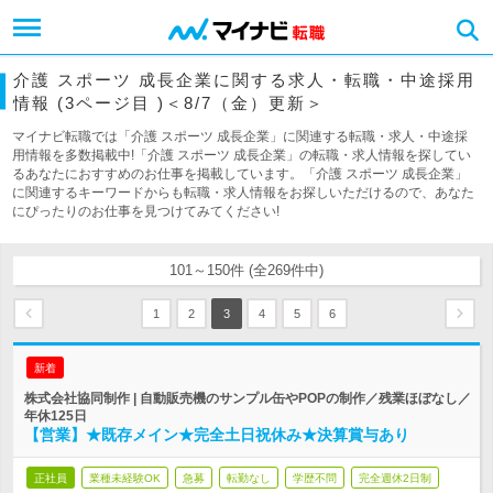
介護 スポーツ 成長企業に関する求人・転職・中途採用
情報 (3ページ目 )＜8/7（金）更新＞
マイナビ転職では「介護 スポーツ 成長企業」に関連する転職・求人・中途採
用情報を多数掲載中!「介護 スポーツ 成長企業」の転職・求人情報を探してい
るあなたにおすすめのお仕事を掲載しています。「介護 スポーツ 成長企業」
に関連するキーワードからも転職・求人情報をお探しいただけるので、あなた
にぴったりのお仕事を見つけてみてください!
101～150件 (全269件中)
1
2
3
4
5
6
新着
株式会社協同制作 | 自動販売機のサンプル缶やPOPの制作／残業ほぼなし／
年休125日
【営業】★既存メイン★完全土日祝休み★決算賞与あり
正社員
業種未経験OK
急募
転勤なし
学歴不問
完全週休2日制