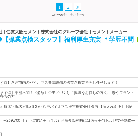
1
2
1件〜50件（全74件中）
社 | 住友大阪セメント株式会社のグループ会社｜セメントメーカー
◆【操業点検スタッフ】福利厚生充実 ＊学歴不問
す◎】八戸市内のバイオマス発電設備の操業点検業務をお任せします！
ます◎】学歴不問！《必須》◇モノづくりに興味をお持ちの方 ◇工場やプラント
持ちの方
河原木字浜名谷地76-370 八戸バイオマス発電株式会社構内 【雇入れ直後】上記
60円～269,700円（一律支給手当含む）※深夜勤務時には深夜手当および交替勤務手
円