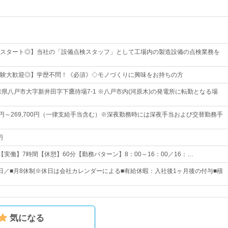
スタート◎】当社の「設備点検スタッフ」として工場内の製造設備の点検業務を
験大歓迎◎】学歴不問！《必須》◇モノづくりに興味をお持ちの方
森県八戸市大字新井田字下鷹待場7-1 ※八戸市内(河原木)の発電所に転勤となる場
60円～269,700円（一律支給手当含む）※深夜勤務時には深夜手当および交替勤務手
円
00 【実働】7時間【休憩】60分【勤務パターン】8：00～16：00／16：…
00日／■月8休制※休日は会社カレンダーによる■有給休暇：入社後1ヶ月後の付与■積
気になる