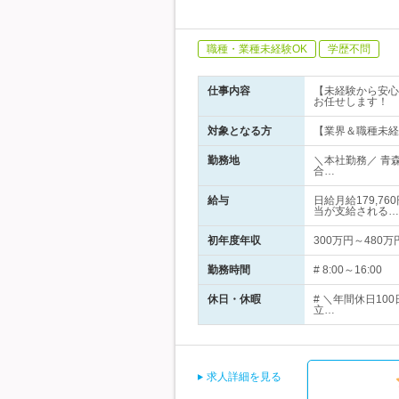
職種・業種未経験OK
学歴不問
仕事内容
【未経験から安心
お任せします！
対象となる方
【業界＆職種未経
勤務地
＼本社勤務／ 青
合…
給与
日給月給179,7
当が支給される…
初年度年収
300万円～480万
勤務時間
# 8:00～16:
休日・休暇
# ＼年間休日1
立…
求人詳細を見る