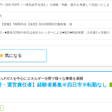
60円～269,700円（一律支給手当含む）※経験・年齢・能力を考慮して決定いたしま
円
：45 【実働】7時間45分【休憩】60分時間外労働有無：有
25日＞■週休2日制※休日は会社カレンダーによる■祝日■有給休暇：入社後1ヶ月後の
気になる
| LPガスを中心にエネルギー分野で様々な事業を展開
計・運営責任者】経験者募集※四日市※転勤なし
制