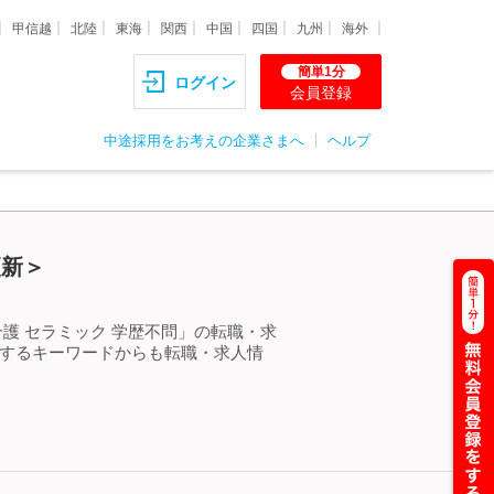
甲信越
北陸
東海
関西
中国
四国
九州
海外
簡単1分
ログイン
会員登録
中途採用をお考えの企業さまへ
ヘルプ
更新＞
護 セラミック 学歴不問」の転職・求
連するキーワードからも転職・求人情