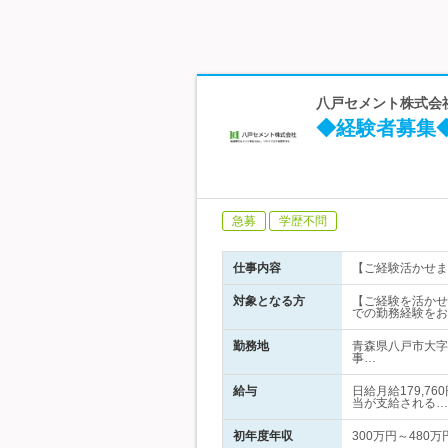
八戸セメント株式会
◆経験者募集
急募
学歴不問
仕事内容
【ご経験活かせま
対象となる方
【ご経験を活かせ
での勤務経験をお
勤務地
青森県八戸市大字
事…
給与
日給月給179,7
当が支給される…
初年度年収
300万円～480万