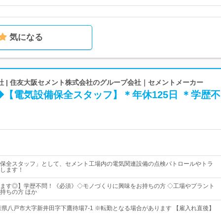
気になる
社 | 住友大阪セメント株式会社のグループ会社｜セメントメーカー
【電気設備保全スタッフ】＊年休125日 ＊学歴
保全スタッフ」として、セメント工場内の電気関連設備の点検パトロールやトラ
します！
ます◎】学歴不問！《必須》◇モノづくりに興味をお持ちの方 ◇工場やプラント
持ちの方 ほか
森県八戸市大字新井田字下鷹待場7-1 ※転勤となる場合があります 【雇入れ直後】