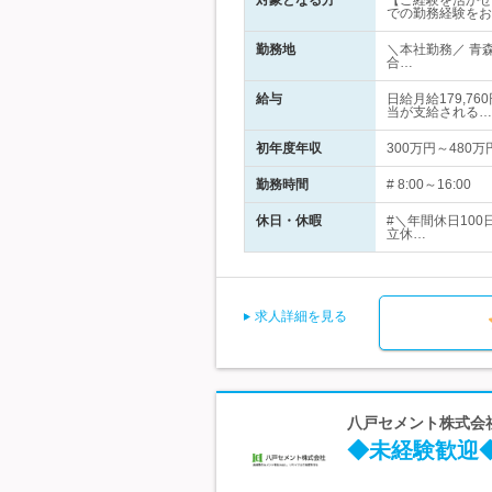
対象となる方
【ご経験を活かせ
での勤務経験をお
勤務地
＼本社勤務／ 青
合…
給与
日給月給179,7
当が支給される…
初年度年収
300万円～480万
勤務時間
# 8:00～16:
休日・休暇
#＼年間休日10
立休…
求人詳細を見る
八戸セメント株式会
◆未経験歓迎