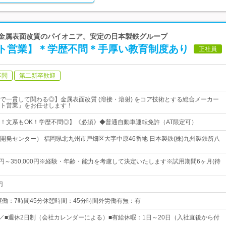
 金属表面改質のパイオニア。安定の日本製鉄グループ
ト営業】＊学歴不問＊手厚い教育制度あり
正社員
不問
第二新卒歓迎
で一貫して関わる◎】金属表面改質 (溶接・溶射) をコア技術とする総合メーカー
ト営業」をお任せします！
！文系もOK！学歴不問◎】《必須》◆普通自動車運転免許（AT限定可）
開発センター） 福岡県北九州市戸畑区大字中原46番地 日本製鉄(株)九州製鉄所八
00円～350,000円※経験・年齢・能力を考慮して決定いたします※試用期間6ヶ月(待
円
0 実働：7時間45分休憩時間：45分時間外労働有無：有
日／■週休2日制（会社カレンダーによる）■有給休暇：1日～20日（入社直後から付