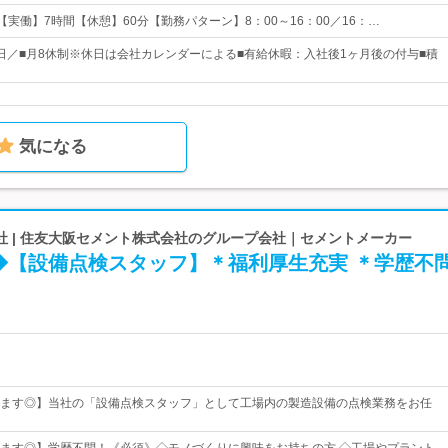
00 【実働】7時間【休憩】60分【勤務パターン】8：00～16：00／16：…
00日／■月8休制※休日は会社カレンダーによる■有給休暇：入社後1ヶ月後の付与■積
気になる
社 | 住友大阪セメント株式会社のグループ会社｜セメントメーカー
◆【設備点検スタッフ】＊福利厚生充実 ＊学歴不
ます◎】当社の「設備点検スタッフ」として工場内の製造設備の点検業務をお任