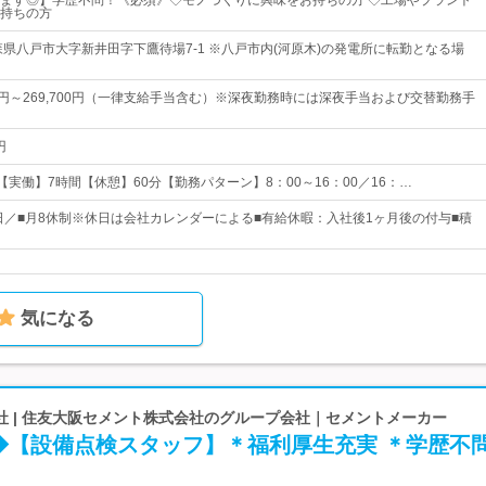
ます◎】学歴不問！《必須》◇モノづくりに興味をお持ちの方 ◇工場やプラント
持ちの方
森県八戸市大字新井田字下鷹待場7-1 ※八戸市内(河原木)の発電所に転勤となる場
60円～269,700円（一律支給手当含む）※深夜勤務時には深夜手当および交替勤務手
円
00 【実働】7時間【休憩】60分【勤務パターン】8：00～16：00／16：…
0日／■月8休制※休日は会社カレンダーによる■有給休暇：入社後1ヶ月後の付与■積
気になる
社 | 住友大阪セメント株式会社のグループ会社｜セメントメーカー
◆【設備点検スタッフ】＊福利厚生充実 ＊学歴不