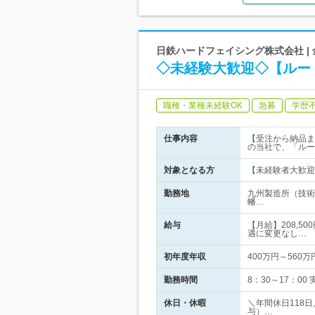
日鉄ハードフェイシング株式会社 |
◇未経験大歓迎◇【ルー
職種・業種未経験OK
急募
学歴
仕事内容
【受注から納品ま
の当社で、「ルー
対象となる方
【未経験者大歓迎
勤務地
九州製造所（技術
幡…
給与
【月給】208,5
遇に変更なし…
初年度年収
400万円～560万
勤務時間
8：30～17：0
休日・休暇
＼年間休日118
与）…