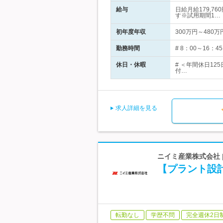
給与
日給月給179,7
す※試用期間1…
初年度年収
300万円～480万
勤務時間
# 8：00～16
休日・休暇
# ＜年間休日1
付…
求人詳細を見る
ニイミ産業株式会社 
【プラント設
転勤なし
学歴不問
完全週休2日