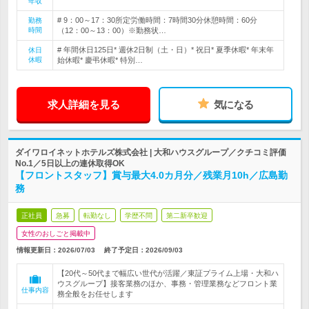
年収
# 9：00～17：30所定労働時間：7時間30分休憩時間：60分
勤務
時間
（12：00～13：00）※勤務状…
# 年間休日125日* 週休2日制（土・日）* 祝日* 夏季休暇* 年末年
休日
休暇
始休暇* 慶弔休暇* 特別…
求人詳細を見る
気になる
ダイワロイネットホテルズ株式会社 | 大和ハウスグループ／クチコミ評価
No.1／5日以上の連休取得OK
【フロントスタッフ】賞与最大4.0カ月分／残業月10h／広島勤
務
正社員
急募
転勤なし
学歴不問
第二新卒歓迎
女性のおしごと掲載中
情報更新日：2026/07/03
終了予定日：
2026/09/03
【20代～50代まで幅広い世代が活躍／東証プライム上場・大和ハ
ウスグループ】接客業務のほか、事務・管理業務などフロント業
仕事内容
務全般をお任せします