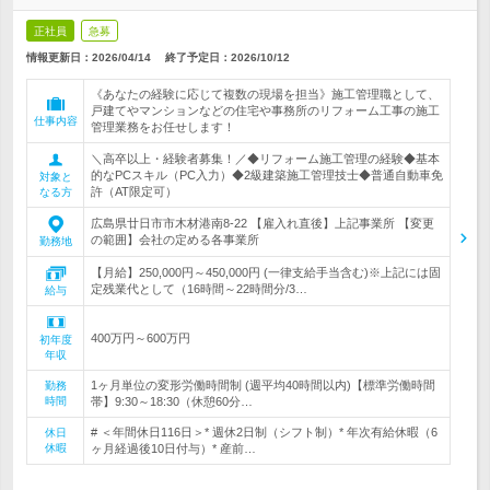
正社員
急募
情報更新日：2026/04/14
終了予定日：
2026/10/12
《あなたの経験に応じて複数の現場を担当》施工管理職として、
戸建てやマンションなどの住宅や事務所のリフォーム工事の施工
仕事内容
管理業務をお任せします！
＼高卒以上・経験者募集！／◆リフォーム施工管理の経験◆基本
的なPCスキル（PC入力）◆2級建築施工管理技士◆普通自動車免
対象と
許（AT限定可）
なる方
広島県廿日市市木材港南8-22 【雇入れ直後】上記事業所 【変更
の範囲】会社の定める各事業所
勤務地
【月給】250,000円～450,000円 (一律支給手当含む)※上記には固
定残業代として（16時間～22時間分/3…
給与
400万円～600万円
初年度
年収
1ヶ月単位の変形労働時間制 (週平均40時間以内)【標準労働時間
勤務
時間
帯】9:30～18:30（休憩60分…
# ＜年間休日116日＞* 週休2日制（シフト制）* 年次有給休暇（6
休日
休暇
ヶ月経過後10日付与）* 産前…