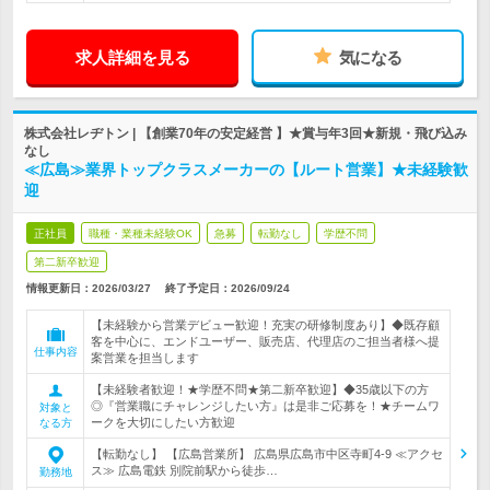
求人詳細を見る
気になる
株式会社レヂトン | 【創業70年の安定経営 】★賞与年3回★新規・飛び込み
なし
≪広島≫業界トップクラスメーカーの【ルート営業】★未経験歓
迎
正社員
職種・業種未経験OK
急募
転勤なし
学歴不問
第二新卒歓迎
情報更新日：2026/03/27
終了予定日：
2026/09/24
【未経験から営業デビュー歓迎！充実の研修制度あり】◆既存顧
客を中心に、エンドユーザー、販売店、代理店のご担当者様へ提
仕事内容
案営業を担当します
【未経験者歓迎！★学歴不問★第二新卒歓迎】◆35歳以下の方
◎『営業職にチャレンジしたい方』は是非ご応募を！★チームワ
対象と
ークを大切にしたい方歓迎
なる方
【転勤なし】 【広島営業所】 広島県広島市中区寺町4-9 ≪アクセ
ス≫ 広島電鉄 別院前駅から徒歩…
勤務地