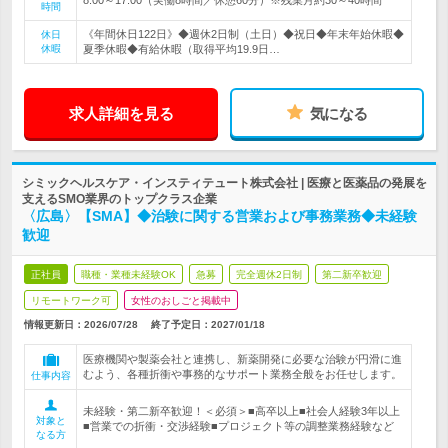
時間
《年間休日122日》◆週休2日制（土日）◆祝日◆年末年始休暇◆
休日
休暇
夏季休暇◆有給休暇（取得平均19.9日…
求人詳細を見る
気になる
シミックヘルスケア・インスティテュート株式会社 | 医療と医薬品の発展を
支えるSMO業界のトップクラス企業
〈広島〉【SMA】◆治験に関する営業および事務業務◆未経験
歓迎
正社員
職種・業種未経験OK
急募
完全週休2日制
第二新卒歓迎
リモートワーク可
女性のおしごと掲載中
情報更新日：2026/07/28
終了予定日：
2027/01/18
医療機関や製薬会社と連携し、新薬開発に必要な治験が円滑に進
むよう、各種折衝や事務的なサポート業務全般をお任せします。
仕事内容
未経験・第二新卒歓迎！＜必須＞■高卒以上■社会人経験3年以上
対象と
■営業での折衝・交渉経験■プロジェクト等の調整業務経験など
なる方