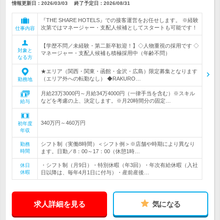
情報更新日：2026/03/03
終了予定日：
2026/08/31
『THE SHARE HOTELS』での接客運営をお任せします。 ※経験
次第ではマネージャー・支配人候補としてスタートも可能です！
仕事内容
【学歴不問／未経験・第二新卒歓迎！】◇人物重視の採用です ◇
対象と
マネージャー・支配人候補も積極採用中（年齢不問）
なる方
★エリア（関西・関東・函館・金沢・広島）限定募集となります
（エリア外への転勤なし） ◆RAKURO…
勤務地
月給23万3000円～月給34万4000円（一律手当を含む）※スキル
などを考慮の上、決定します。※月20時間分の固定…
給与
340万円～460万円
初年度
年収
シフト制（実働8時間）＜シフト例＞※店舗や時期により異なり
勤務
時間
ます。日勤／8：00～17：00（休憩1時…
・シフト制（月9日）・特別休暇（年3回）・年次有給休暇（入社
休日
休暇
日以降は、毎年4月1日に付与）・産前産後…
求人詳細を見る
気になる