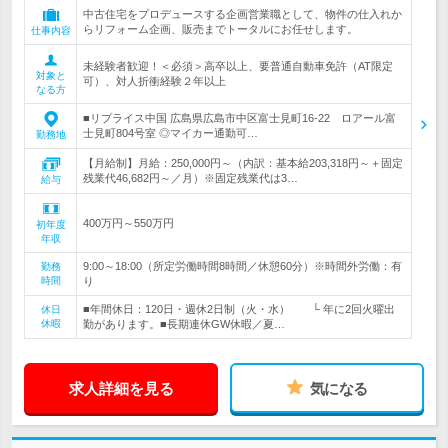
中古住宅をプロデュースする企画営業職として、物件の仕入れか
らリフォーム企画、販売までトータルにお任せします。
仕事内容
未経験者歓迎！＜必須＞高卒以上、要普通自動車免許（AT限定
対象と
可）、対人折衝経験２年以上
なる方
■リプライス中国 広島県広島市中区富士見町16-22 ロアール富
士見町804号室 ◎マイカー通勤可…
勤務地
【月給制】月給：250,000円～（内訳：基本給203,318円～＋固定
残業代46,682円～／月）※固定残業代は3…
給与
400万円～550万円
初年度
年収
9:00～18:00（所定労働時間8時間／休憩60分）※時間外労働：有
勤務
時間
り
■年間休日：120日・週休2日制（火・水） └ 年に2回火曜出
休日
休暇
勤があります。■長期連休GW休暇／夏…
求人詳細を見る
気になる