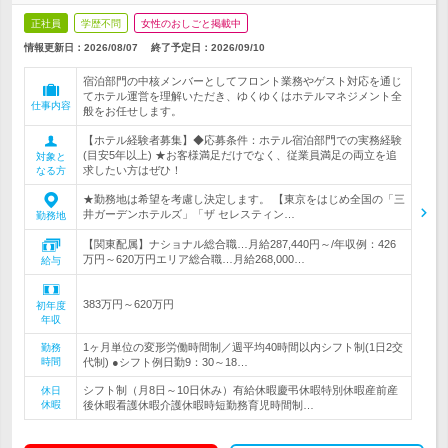
正社員
学歴不問
女性のおしごと掲載中
情報更新日：2026/08/07
終了予定日：
2026/09/10
宿泊部門の中核メンバーとしてフロント業務やゲスト対応を通じ
てホテル運営を理解いただき、ゆくゆくはホテルマネジメント全
仕事内容
般をお任せします。
【ホテル経験者募集】◆応募条件：ホテル宿泊部門での実務経験
(目安5年以上) ★お客様満足だけでなく、従業員満足の両立を追
対象と
求したい方はぜひ！
なる方
★勤務地は希望を考慮し決定します。 【東京をはじめ全国の「三
井ガーデンホテルズ」「ザ セレスティン…
勤務地
【関東配属】ナショナル総合職…月給287,440円～/年収例：426
万円～620万円エリア総合職…月給268,000…
給与
383万円～620万円
初年度
年収
1ヶ月単位の変形労働時間制／週平均40時間以内シフト制(1日2交
勤務
時間
代制) ●シフト例日勤9：30～18…
シフト制（月8日～10日休み）有給休暇慶弔休暇特別休暇産前産
休日
休暇
後休暇看護休暇介護休暇時短勤務育児時間制…