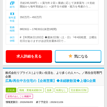
月給245,500円～＋賞与年２回＋業績に応じて決算賞与（※支給
開始から毎年実績あり）＋諸手当※経験・能力を考慮のう…
給与
350万円～450万円
初年度
年収
勤務
8時30分～17時30分(休憩1時間)
時間
# 【年間休日120日】◆週休2日制（土・日）└年4回程度、土曜出
休日
休暇
社日がありますがほぼ完全週休2日で…
求人詳細を見る
気になる
株式会社リプライス | より良い生活を、より多くの人々へ。／再生住宅専門
企業
広島/再生中古住宅の【企画営業】◆未経験歓迎◆上場G企業
正社員
職種・業種未経験OK
急募
転勤なし
完全週休2日制
女性のおしごと掲載中
情報更新日：2026/06/05
終了予定日：
2026/11/26