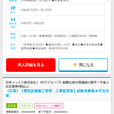
市幸崎能地2丁目1番1号 ◆丸亀事業本…
勤務地
月給25.7万円～30.1万円
給与
470万円～600万円
初年度
年収
勤務
8:00～17:00（実働8時間／休憩60分）※残業月約30～40時間
時間
《年間休日122日》◆週休2日制（土日）◆祝日◆年末年始休暇◆
休日
休暇
夏季休暇◆有給休暇（取得平均19.9日…
求人詳細を見る
気になる
日本メックス株式会社 | 《NTTグループ》創業以来50期連続の黒字！中途入
社定着率9割以上
《広島》【電気設備施工管理・工事監理者】経験者募集★手当充
実
正社員
学歴不問
女性のおしごと掲載中
情報更新日：2026/06/09
終了予定日：
2026/08/24