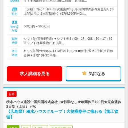
す！ ●岡山県 岡山県岡山市…藤田、東岡山…
勤務地
【月給】26万1,560円※試用期間3ヶ月(期間中の条件変更なし)※
上記給与には固定残業代（5万8,560円/40h…
給与
380万円～500万円
初年度
年収
シフト制(実働8時間) ▼シフト例8：00～17：008：30～17：30
勤務
時間
※シフトは勤務地により異…
# ＼＼年間のお休みは110日以上／／# ■休日* 週休2日制(土日休
休日
休暇
み)# ■休暇* (年末)年始…
求人詳細を見る
気になる
新着
積水ハウス建設中国四国株式会社 | ★転勤なし★年間休日129日★完全週休
2日制（土日）＋祝
《広島県》積水ハウスグループ！大規模案件に携わる【施工管
理】