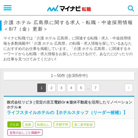
介護 ホテル 広島県に関する求人・転職・中途採用情報
＜8/7（金）更新＞
マイナビ転職では「介護 ホテル 広島県」に関連する転職・求人・中途採用情
報を多数掲載中!「介護 ホテル 広島県」の転職・求人情報を探しているあなた
におすすめのお仕事を掲載しています。「介護 ホテル 広島県」に関連するキ
ーワードからも転職・求人情報をお探しいただけるので、あなたにぴったりの
お仕事を見つけてみてください!
1～50件 (全305件中)
…
1
2
3
4
5
7
株式会社リビタ | 安定の京王電鉄Gr★遊休不動産を活用したリノベーション
ホテル★
ライフスタイルホテルの【ホテルスタッフ（リーダー候補）】
正社員
急募
転勤なし
学歴不問
第二新卒歓迎
女性のおしごと掲載中