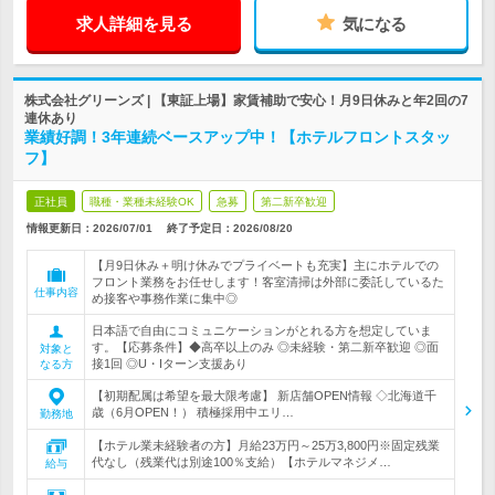
求人詳細を見る
気になる
株式会社グリーンズ | 【東証上場】家賃補助で安心！月9日休みと年2回の7
連休あり
業績好調！3年連続ベースアップ中！【ホテルフロントスタッ
フ】
正社員
職種・業種未経験OK
急募
第二新卒歓迎
情報更新日：2026/07/01
終了予定日：
2026/08/20
【月9日休み＋明け休みでプライベートも充実】主にホテルでの
フロント業務をお任せします！客室清掃は外部に委託しているた
仕事内容
め接客や事務作業に集中◎
日本語で自由にコミュニケーションがとれる方を想定していま
す。【応募条件】◆高卒以上のみ ◎未経験・第二新卒歓迎 ◎面
対象と
接1回 ◎U・Iターン支援あり
なる方
【初期配属は希望を最大限考慮】 新店舗OPEN情報 ◇北海道千
歳（6月OPEN！） 積極採用中エリ…
勤務地
【ホテル業未経験者の方】月給23万円～25万3,800円※固定残業
代なし（残業代は別途100％支給）【ホテルマネジメ…
給与