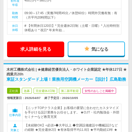
400万円～580万円
初年度
年収
09:00～17:45（実働7時間45分／休憩60分）時間外労働有無：有
勤務
時間
（月平均20時間以下）
# 【年間休日120日】* 完全週休2日制（土曜・日曜）* 入社時特別
休日
休暇
休暇あり * 祝日* 年末年始…
求人詳細を見る
気になる
木村工機株式会社 | ★健康経営優良法人・ホワイト企業認定 ★年休127日 ★
残業月20h
東証スタンダード上場！業務用空調機メーカー【設計】広島勤務
正社員
急募
完全週休2日制
第二新卒歓迎
女性のおしごと掲載中
情報更新日：2026/04/07
終了予定日：
2026/10/05
【ニッチTOPクラス企業】お客様の要望に合わせたカスタマイズ
を手がける設計業務をお任せします。 ★OJT・社内勉強会・外部
仕事内容
セミナーなど教育充実
【未経験OK】<必須>◆大卒以上 ◆空調設備建設や機械設計など
の経験 ★完全週休2日 ★有休取得平均11.8日 ★平均勤続13年 ★
対象と