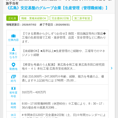
族手当有
《広島》安定基盤のグループ企業【生産管理（管理職候補）】
正社員
職種・業種未経験OK
完全週休2日制
第二新卒歓迎
情報更新日：2026/07/02
終了予定日：
2026/08/31
【できる業務から少しずつお任せ】病院・宿泊施設等向け製品◆
工場の生産現場で工程・進捗管理、品質・安全管理などに携わり
仕事内容
ます。
【未経験OK】■高卒以上■生産管理のご経験や、工場等でのマネ
対象と
ジメント経験
なる方
【希望を考慮のうえ配属】 東広島令和工場 東広島市田口研究団
地６－４１ 本社工場 広島市安佐南区大…
勤務地
月給 210,000円～247,000円※年齢、経験、能力を考慮の上、優
遇します※上記給与には 17時間・25,00…
給与
310万円～420万円
初年度
年収
8:00～17:00実働8時間（休憩60分）※工場により、8：30～17：
勤務
時間
30の場合有※残業月20時…
# 年間休日120日* 完全週休2日制（土、日)※年間カレンダーによ
休日