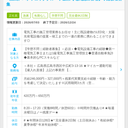
集
正社員
急募
転勤なし
学歴不問
完全週休2日制
情報更新日：2026/07/03
終了予定日：
2026/12/24
電気工事の施工管理業務をお任せ！主に既設建物のLED化・太陽
光発電設備の提案～竣工までの一連の業務に携わることができま
仕事内容
す◎
【学歴不問｜経験者募集】＜必須＞◆電気設備工事の経験◆第一
種電気工事士または1級電気工事施工管理技士◆普通自動車免許
対象と
◆基本的なPCスキルなど
なる方
＜本社＞ 広島県広島市西区中広町3-13-16 ★マイカー通勤可能
【雇入れ直後】上記の事業所 【…
勤務地
月給246,000円～327,000円＋残業代実費支給※経験・年齢・能力
を考慮して決定いたします※試用期間3カ月（営…
給与
420万円～650万円
初年度
年収
8:20～17:20（実働8時間／休憩60分）※時間外労働あり# ★毎週
勤務
時間
水曜日はノー残業デー★
# ★年間休日128日★* 完全週休2日制（土日祝休み）* 有給休暇*
休日
休暇
夏季休暇* 年末年始休暇* …