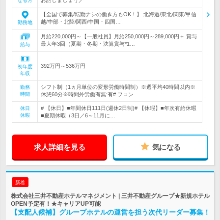
なる方
【全国で募集/転勤ナシの働き方もOK！】 北海道/東北/関東/甲信
越/中部・北陸/関西/中国・四国…
勤務地
月給220,000円～【一般社員】月給250,000円～289,000円＋ 賞与
最大年3回（夏期・冬期・決算賞与*1…
給与
392万円～536万円
初年度
年収
シフト制（1ヵ月単位の変形労働時間制）※週平均40時間以内※
勤務
時間
休憩60分※時間外労働有無:有# フロン…
# 【休日】■年間休日111日(週休2日制)# 【休暇】■年次有給休暇
休日
休暇
■夏期休暇（3日／6～11月に…
求人詳細を見る
気になる
新着
株式会社三井不動産ホテルマネジメント | 三井不動産グループ★新規ホテル
OPEN予定有！★キャリアUP可能
【支配人候補】グループホテルの運営を担う次代リーダー募集！