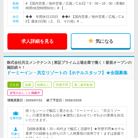
# 【国内営業／海外営業／広報／C＆E】* 9：00～18：00（実働8
勤務
時間
時間/休憩時間60分）# 【…
◆◆ 年間休日120日 ◆◆# 【国内営業／海外営業／広報／C＆
休日
休暇
E】週休2日制（土、日、その他）# …
求人詳細を見る
気になる
株式会社共立メンテナンス | 東証プライム上場企業で働く！新規オープンの
施設続々！
ドーミーイン・共立リゾートの【ホテルスタッフ】★全国募集
正社員
急募
転勤なし
学歴不問
第二新卒歓迎
女性のおしごと掲載中
情報更新日：2026/07/31
終了予定日：
2026/10/29
様々なシーンで幅広く愛される『ドーミーイン』『共立リゾー
ト』の運営業務をお任せ★適性に合わせていずれかの業務を担当
仕事内容
いただきます。
【経験者募集！20～40代まで幅広く活躍中】★学歴不問★ホテル
業界での経験をお持ちの方＼人柄重視の採用です！まずは面接で
対象と
お話しましょう／