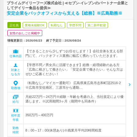
プライムデイリーフーズ株式会社 | ≪セブン-イレブンのパートナー企業と
してデイリー食品を提供≫
安定企業をバックオフィスから支える【総務】※広島勤務※
正社員
業種未経験OK
転勤なし
学歴不問
第二新卒歓迎
女性のおしごと掲載中
情報更新日：2026/06/23
終了予定日：
2026/08/24
【できることから少しずつお任せします！】会社全体を支える部
門にて、バックオフィス業務に幅広く携わっていただきます。
仕事内容
【学歴不問／男女共に活躍できます】総務・経理経験のある方
「広島に根ざして働きたい」「安定企業で働きたい」そんな方は
対象と
ぜひご応募ください！
なる方
《転勤なし／マイカー通勤可》 広島県東広島市志和町冠2516-2
※広島市安佐南区、三原市から通勤…
勤務地
月給22万円～24万円※経験・年齢を考慮の上、当社規定により優
遇します。※試用期間3ヶ月（期間中も同条件）
給与
350万円～400万円
初年度
年収
勤務
8：00～17：00(休憩あり)※残業月平均20時間程度
時間