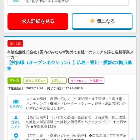
休暇
る* 夏季休暇* 年末年始休暇*…
求人詳細を見る
気になる
残り3日
今治造船株式会社 | 国内のみならず海外でも随一のシェアを誇る造船専業メ
ーカー
【技術職（オープンポジション）】広島・香川・愛媛の3拠点募
集
正社員
業種未経験OK
転勤なし
女性のおしごと掲載中
情報更新日：2026/07/14
終了予定日：
2026/08/10
スキルや経験、希望に応じて【生産管理・施工管理・生産技術・
メンテナンス・機械オペレーター・クレーン運転・施設管理】の
仕事内容
いずれかをお任せします。
【高い定着率】《いずれか必須》生産管理・工程管理・施工管理
の経験／製造現場での経験／機電系のバックグラウンド ★土日休
対象と
み ★年間休日122日
なる方
【広島・香川・愛媛いずれかでの勤務】 ◆広島工場／広島県三原