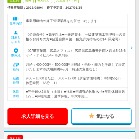
正社員
急募
転勤なし
完全週休2日制
情報更新日：2026/08/04
終了予定日：
2027/01/25
事業用建物の施工管理業務をお任せいたします。
仕事内容
《必須条件》■高卒以上■一級建築士、一級建築施工管理技士の資
対象と
格をお持ちの方■普通自動車第一種免許お持ちの方(AT限定可)
なる方
《CRE事業部 広島オフィス》 広島県広島市安佐南区西原5-16-6
ケイ・テイビル4F ※原則各…
勤務地
月給：400,000円～500,000円※経験・年齢・能力を考慮して決定
いたします※試用期間4ヶ月（待遇の変更なし）
給与
9:00～18:00または、8:00～17:00（所定労働時間：7時間55分）
勤務
時間
休憩時間：65分 11…
■完全週休2日制（土日）■祝日■年間有給休暇あり■年間休日日数
休日
休暇
129日■休暇制度：夏季休暇、年末年始…
求人詳細を見る
気になる
残り3日