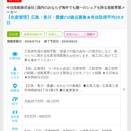
今治造船株式会社 | 国内のみならず海外でも随一のシェアを誇る造船専業メ
ーカー
【生産管理】広島・香川・愛媛の3拠点募集★有休取得平均19.9
日
正社員
業種未経験OK
転勤なし
女性のおしごと掲載中
情報更新日：2026/07/14
終了予定日：
2026/08/10
工程表作成や資材手配、現場での協力会社への指示出しなど、船
づくりに関する生産管理業務をお任せします。竣工日に向けて工
仕事内容
事を進めてください！
【高い定着率】《いずれか必須》生産管理・工程管理・施工管理
の経験／造船業界における製造などのモノづくり経験 ★土日休み
対象と
★年間休日122日
なる方
【広島・香川・愛媛いずれかでの勤務】 ◆広島工場／広島県三原
市幸崎能地2丁目1番1号 ◆丸亀事業本…
勤務地
月給25.7万円～30.1万円
給与
470万円～600万円
初年度
年収
勤務
8:00～17:00（実働8時間／休憩60分）※残業月約30～40時間