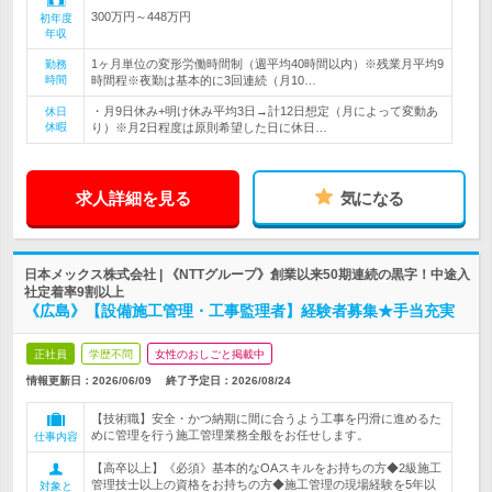
300万円～448万円
初年度
年収
1ヶ月単位の変形労働時間制（週平均40時間以内）※残業月平均9
勤務
時間
時間程※夜勤は基本的に3回連続（月10…
・月9日休み+明け休み平均3日→計12日想定（月によって変動あ
休日
休暇
り）※月2日程度は原則希望した日に休日…
求人詳細を見る
気になる
日本メックス株式会社 | 《NTTグループ》創業以来50期連続の黒字！中途入
社定着率9割以上
《広島》【設備施工管理・工事監理者】経験者募集★手当充実
正社員
学歴不問
女性のおしごと掲載中
情報更新日：2026/06/09
終了予定日：
2026/08/24
【技術職】安全・かつ納期に間に合うよう工事を円滑に進めるた
めに管理を行う施工管理業務全般をお任せします。
仕事内容
【高卒以上】《必須》基本的なOAスキルをお持ちの方◆2級施工
管理技士以上の資格をお持ちの方◆施工管理の現場経験を5年以
対象と