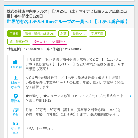
株式会社瀬戸内ホテルズ | 【7月25日（土）マイナビ転職フェア広島に出
展】◆年間休日120日
世界的有名ホテルHiltonグループの一員へ！【 ホテル総合職 】
正社員
職種・業種未経験OK
急募
転勤なし
学歴不問
第二新卒歓迎
女性のおしごと掲載中
情報更新日：2026/07/13
終了予定日：
2026/08/27
【営業部門（国内営業／海外営業／広報／C＆E）】【エンジニ
ア職（施設管理）】【フロント】などいずれか業務を担当。★休
仕事内容
日形態も充実！
＼C＆Eは未経験歓迎！／【ホテル業界経験者は優遇！】※詳し
い応募条件は本文をCheck！◎社歴、年齢、性別、学歴等に関係
対象と
なく評価します
なる方
◆転勤なし ◆UIターン大歓迎 ＜ヒルトン広島＞ 広島県広島市中
区富士見町11-12
勤務地
月給：20万円～50万円＋諸手当＋賞与年２回※処遇については、
経験・年齢、当社規定により決定します。※試用期間3ヶ月…
給与
300万円～600万円
初年度
年収