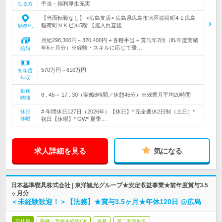
手当・福利厚生充実
なる方
【当面転勤なし】 <広島支店> 広島県広島市南区稲荷町4-1 広島
稲荷町ＮＫビル5階 【雇入れ直後…
勤務地
月給298,300円～320,400円 + 各種手当 + 賞与年2回（昨年度実績
年6ヶ月分）※経験・スキルに応じて優…
給与
570万円～610万円
初年度
年収
勤務
8 : 45～ 17 : 30（実働8時間／休憩45分）※残業月平均20時間
時間
# 年間休日127日（2026年）【休日】* 完全週休2日制（土日）*
休日
休暇
祝日【休暇】* GW* 夏季…
求人詳細を見る
気になる
日本基準寝具株式会社 | 東洋観光グループ★安定収益事業★前年度賞与3.5
ヶ月分
＜未経験歓迎！＞【法務】★賞与3.5ヶ月★年休120日 @広島
正社員
職種・業種未経験OK
急募
第二新卒歓迎