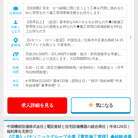
【技術職】安全・かつ納期に間に合うよう工事を円滑に進めるた
めに管理を行う施工管理業務全般をお任せします。
仕事内容
【高卒以上】《必須》基本的なOAスキルをお持ちの方◆2級施工
管理技士以上の資格をお持ちの方◆施工管理の現場経験を5年以
対象と
上お持ちの方
なる方
【Uターン・Iターン歓迎】 中国支店／広島市中区東白島町14-15
NTTクレド白島ビル ※将来的…
勤務地
月給191,500円～321,000円※経験・能力・所持資格等を考慮し、
当社規程により決定します。※試用期間3か月あ…
給与
8:30～17:30（所定労働時間8時間／休憩60分）※残業あり（月平
勤務
時間
均22時間程度）
# 年間休日120日* 週休2日制（原則土日）* 祝日* 有給休暇* 年末
休日
休暇
年始休暇* 夏季休暇* ラ…
求人詳細を見る
気になる
中国機材設備株式会社 | 電設資材と住宅設備機器の総合商社｜年休128日｜
福利厚生充実◎
《広島》パナソニックグループ企業【電気施工管理】◆経験者募