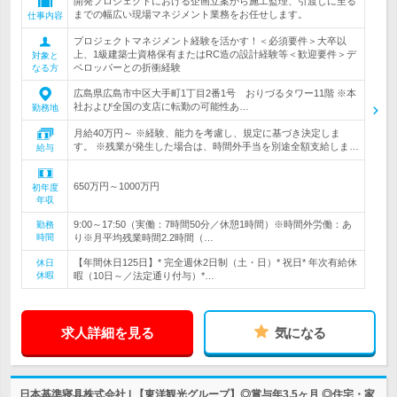
開発プロジェクトにおける企画立案から施工監理、引渡しに至る
までの幅広い現場マネジメント業務をお任せします。
仕事内容
プロジェクトマネジメント経験を活かす！＜必須要件＞大卒以
上、1級建築士資格保有またはRC造の設計経験等＜歓迎要件＞デ
対象と
ベロッパーとの折衝経験
なる方
広島県広島市中区大手町1丁目2番1号 おりづるタワー11階 ※本
社および全国の支店に転勤の可能性あ…
勤務地
月給40万円～ ※経験、能力を考慮し、規定に基づき決定しま
す。 ※残業が発生した場合は、時間外手当を別途全額支給しま…
給与
650万円～1000万円
初年度
年収
9:00～17:50（実働：7時間50分／休憩1時間）※時間外労働：あ
勤務
時間
り※月平均残業時間2.2時間（…
【年間休日125日】* 完全週休2日制（土・日）* 祝日* 年次有給休
休日
休暇
暇（10日～／法定通り付与）*…
求人詳細を見る
気になる
日本基準寝具株式会社 | 【東洋観光グループ】◎賞与年3.5ヶ月 ◎住宅・家