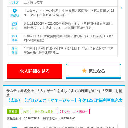
上お持ちの方
なる方
【Uターン・Iターン歓迎】 中国支店／広島市中区東白島町14-15
NTTクレド白島ビル ※将来的…
勤務地
月給191,500円～321,000円※経験・能力・所持資格等を考慮し、
当社規程により決定します。※試用期間3か月あ…
給与
8:30～17:30（所定労働時間8時間／休憩60分）※残業あり（月平
勤務
時間
均22時間程度）
# 年間休日120日* 週休2日制（原則土日）* 祝日* 有給休暇* 年末
休日
休暇
年始休暇* 夏季休暇* ラ…
求人詳細を見る
気になる
サムティ株式会社 | 「人」が一生を通じて多くの時間を過ごす「空間」を創
造
《広島》【プロジェクトマネージャー】年休125日*福利厚生充実
正社員
急募
完全週休2日制
女性のおしごと掲載中
情報更新日：2026/07/17
終了予定日：
2027/01/07