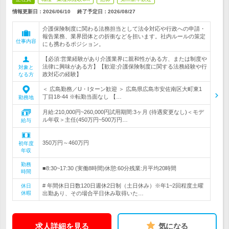
情報更新日：2026/06/10
終了予定日：
2026/08/27
介護保険制度に関わる法務担当として法令対応や行政への申請・
報告業務、業界団体との折衝などを担います。社内ルールの策定
仕事内容
にも携わるポジション。
【必須:営業経験があり介護業界に親和性がある方、または制度や
法律に興味がある方】【歓迎:介護保険制度に関する法務経験や行
対象と
政対応の経験】
なる方
＜ 広島勤務／U・Iターン歓迎 ＞ 広島県広島市安佐南区大町東1
丁目18-44 ※転勤当面なし 【…
勤務地
月給:210,000円~260,000円試用期間:3ヶ月 (待遇変更なし)＜モデ
ル年収＞主任(450万円~500万円…
給与
350万円～460万円
初年度
年収
勤務
■8:30~17:30 (実働8時間)休憩:60分残業:月平均20時間
時間
# 年間休日日数120日週休2日制（土日休み）※年1~2回程度土曜
休日
休暇
出勤あり、その場合平日休み取得いた…
求人詳細を見る
気になる