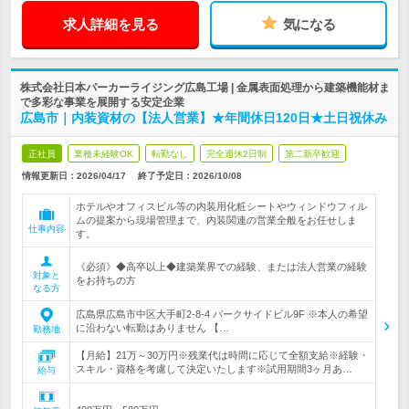
求人詳細を見る
気になる
株式会社日本パーカーライジング広島工場 | 金属表面処理から建築機能材ま
で多彩な事業を展開する安定企業
広島市｜内装資材の【法人営業】★年間休日120日★土日祝休み
正社員
業種未経験OK
転勤なし
完全週休2日制
第二新卒歓迎
情報更新日：2026/04/17
終了予定日：
2026/10/08
ホテルやオフィスビル等の内装用化粧シートやウィンドウフィル
ムの提案から現場管理まで、内装関連の営業全般をお任せしま
仕事内容
す。
《必須》◆高卒以上◆建築業界での経験、または法人営業の経験
対象と
をお持ちの方
なる方
広島県広島市中区大手町2-8-4 パークサイドビル9F ※本人の希望
に沿わない転勤はありません 【…
勤務地
【月給】21万～30万円※残業代は時間に応じて全額支給※経験・
スキル・資格を考慮して決定いたします※試用期間3ヶ月あ…
給与