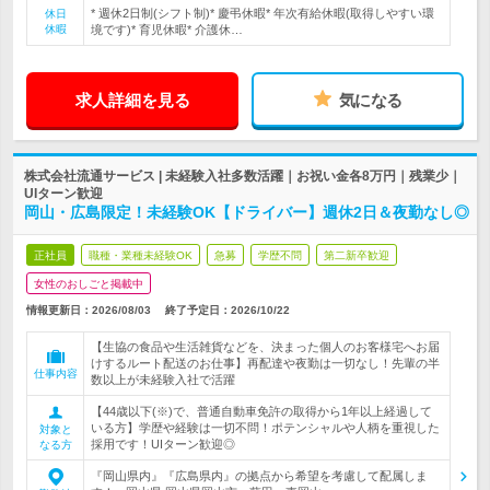
* 週休2日制(シフト制)* 慶弔休暇* 年次有給休暇(取得しやすい環
休日
休暇
境です)* 育児休暇* 介護休…
求人詳細を見る
気になる
株式会社流通サービス | 未経験入社多数活躍｜お祝い金各8万円｜残業少｜
UIターン歓迎
岡山・広島限定！未経験OK【ドライバー】週休2日＆夜勤なし◎
正社員
職種・業種未経験OK
急募
学歴不問
第二新卒歓迎
女性のおしごと掲載中
情報更新日：2026/08/03
終了予定日：
2026/10/22
【生協の食品や生活雑貨などを、決まった個人のお客様宅へお届
けするルート配送のお仕事】再配達や夜勤は一切なし！先輩の半
仕事内容
数以上が未経験入社で活躍
【44歳以下(※)で、普通自動車免許の取得から1年以上経過して
いる方】学歴や経験は一切不問！ポテンシャルや人柄を重視した
対象と
採用です！UIターン歓迎◎
なる方
『岡山県内』『広島県内』の拠点から希望を考慮して配属しま