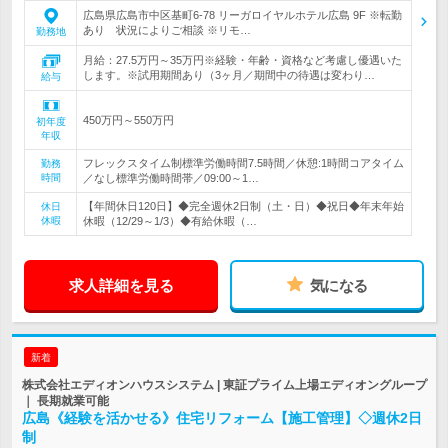
広島県広島市中区基町6-78 リーガロイヤルホテル広島 9F ※転勤
あり 状況によりご相談 ※リモ…
勤務地
月給：27.5万円～35万円※経験・年齢・資格など考慮し優遇いた
します。※試用期間あり（3ヶ月／期間中の待遇は変わり…
給与
450万円～550万円
初年度
年収
フレックスタイム制標準労働時間7.5時間／休憩:1時間コアタイム
勤務
時間
／なし標準労働時間帯／09:00～1…
【年間休日120日】◆完全週休2日制（土・日）◆祝日◆年末年始
休日
休暇
休暇（12/29～1/3）◆有給休暇（…
求人詳細を見る
気になる
新着
株式会社エディオンハウスシステム | 東証プライム上場エディオングループ
｜ 長期就業可能
広島《経験を活かせる》住宅リフォーム【施工管理】◇週休2日
制