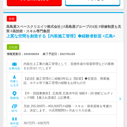
新着
高島屋スペースクリエイツ株式会社 | #高島屋グループの1社 #研修制度も充
実 #高技術・スキル専門集団
上質な空間を創造する【内装施工管理】◆経験者歓迎 <広島>
正社員
情報更新日：2026/08/04
終了予定日：
2027/01/25
内装仕上工事の施工管理として、見積作成や現場管理などの業務
をお任せいたします
仕事内容
【必須】施工管理のご経験3年以上【歓迎】◆百貨店、商業施
対象と
設、ホテル等で施工管理の経験をお持ちの方
なる方
【中・四国事務所】 広島県 広島市中区 胡町4－28 胡町ビルディ
ング6階 【雇入れ直後】上記事業…
勤務地
月給 255,000円～450,000円※経験・スキル・保有資格を考慮の
上、決定します。※試用期間3ヶ月あり※入社後…
給与
357万円～630万円
初年度