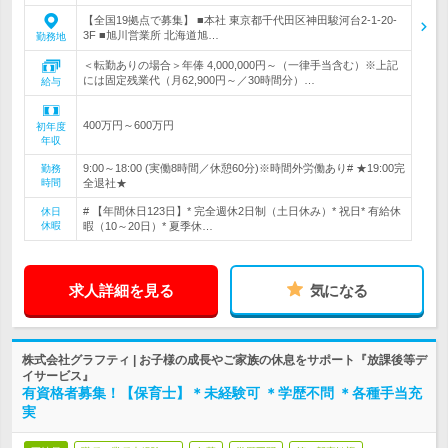
【全国19拠点で募集】 ■本社 東京都千代田区神田駿河台2-1-20-
3F ■旭川営業所 北海道旭…
勤務地
＜転勤ありの場合＞年俸 4,000,000円～（一律手当含む）※上記
には固定残業代（月62,900円～／30時間分）…
給与
400万円～600万円
初年度
年収
9:00～18:00 (実働8時間／休憩60分)※時間外労働あり# ★19:00完
勤務
時間
全退社★
# 【年間休日123日】* 完全週休2日制（土日休み）* 祝日* 有給休
休日
休暇
暇（10～20日）* 夏季休…
求人詳細を見る
気になる
株式会社グラフティ | お子様の成長やご家族の休息をサポート『放課後等デ
イサービス』
有資格者募集！【保育士】＊未経験可 ＊学歴不問 ＊各種手当充
実