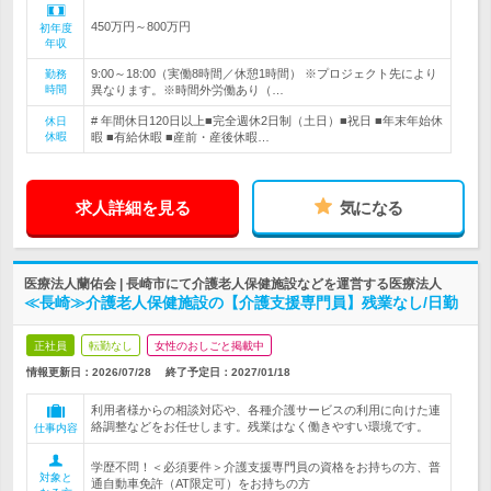
450万円～800万円
初年度
年収
9:00～18:00（実働8時間／休憩1時間） ※プロジェクト先により
勤務
時間
異なります。※時間外労働あり（…
# 年間休日120日以上■完全週休2日制（土日）■祝日 ■年末年始休
休日
休暇
暇 ■有給休暇 ■産前・産後休暇…
求人詳細を見る
気になる
医療法人蘭佑会 | 長崎市にて介護老人保健施設などを運営する医療法人
≪長崎≫介護老人保健施設の【介護支援専門員】残業なし/日勤
正社員
転勤なし
女性のおしごと掲載中
情報更新日：2026/07/28
終了予定日：
2027/01/18
利用者様からの相談対応や、各種介護サービスの利用に向けた連
絡調整などをお任せします。残業はなく働きやすい環境です。
仕事内容
学歴不問！＜必須要件＞介護支援専門員の資格をお持ちの方、普
対象と
通自動車免許（AT限定可）をお持ちの方