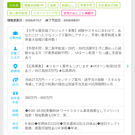
正社員
職種未経験OK
急募
転勤なし
学歴不問
完全週休2日制
第二新卒歓迎
リモートワーク可
女性のおしごと掲載中
情報更新日：2026/07/17
終了予定日：
2026/08/27
【大手＆最先端プロジェクト多数】経験やスキルに合わせて、あ
なたにぴったりなインフラ案件にアサイン。手厚い教育制度＆業
仕事内容
界最大規模の案件数！
【学歴不問・第二新卒歓迎／20代・30代活躍中】ITに携わった経
験がある方（IT業界経験不問）。 UIターン歓迎！引っ越し支度金
対象と
あり
なる方
【広島募集】 ★リモート案件もございます ★UIターン歓迎(社宅
あり／自己負担3万円) ★広島県内…
勤務地
月給27.5万円～＋インセンティブ賞与・諸手当※経験・スキルを
考慮して決定※転勤の場合は別途手当支給※試用期間3ヵ月…
給与
350万円～650万円
初年度
年収
◆9:00~18:00(実働8h)# ワークスタイル基本残業なしでメリハリ
勤務
時間
抜群！時短勤務もOKで、実…
# 休日◆年間休日122日◆完全週休2日(土日休み)◆祝日※シフト
休日
休暇
勤務、夜勤可能性あり# 休暇◆年末…