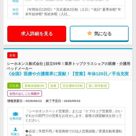
時間
《年間休日120日》* 完全週休2日制（土日）* 祝日* 夏季休暇* 年
休日
休暇
末年始休暇* 有給休暇（入社…
求人詳細を見る
気になる
新着
シーホネンス株式会社 | 設立69年！業界トップクラスシェアの医療・介護用
ベッドメーカー
《全国》医療や介護業界に貢献！【営業】年休120日／手当充実
正社員
業種未経験OK
急募
完全週休2日制
第二新卒歓迎
女性のおしごと掲載中
情報更新日：2026/06/12
終了予定日：
2026/09/10
「シーホネンスベッド営業部」または「ケプロコア営業部」のい
ずれかの部門での営業をお任せします。顧客の課題解決を担って
仕事内容
ください。
◆必須：学歴不問／有形商材での法人営業経験／普通自動車運転
対象と
免許