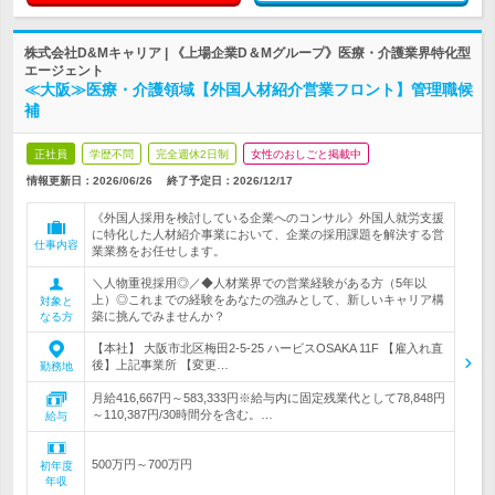
株式会社D&Mキャリア | 《上場企業D＆Mグループ》医療・介護業界特化型
エージェント
≪大阪≫医療・介護領域【外国人材紹介営業フロント】管理職候
補
正社員
学歴不問
完全週休2日制
女性のおしごと掲載中
情報更新日：2026/06/26
終了予定日：
2026/12/17
《外国人採用を検討している企業へのコンサル》外国人就労支援
に特化した人材紹介事業において、企業の採用課題を解決する営
仕事内容
業業務をお任せします。
＼人物重視採用◎／◆人材業界での営業経験がある方（5年以
上）◎これまでの経験をあなたの強みとして、新しいキャリア構
対象と
築に挑んでみませんか？
なる方
【本社】 大阪市北区梅田2-5-25 ハービスOSAKA 11F 【雇入れ直
後】上記事業所 【変更…
勤務地
月給416,667円～583,333円※給与内に固定残業代として78,848円
～110,387円/30時間分を含む。…
給与
500万円～700万円
初年度
年収