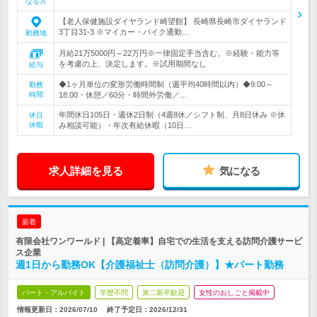
なる方
【老人保健施設ダイヤランド崎望館】 長崎県長崎市ダイヤランド
3丁目31-3 ※マイカー・バイク通勤…
勤務地
月給21万5000円～22万円※一律固定手当含む。※経験・能力等
を考慮の上、決定します。※試用期間なし
給与
◆1ヶ月単位の変形労働時間制（週平均40時間以内）◆9:00～
勤務
時間
18:00・休憩／60分・時間外労働／…
年間休日105日・週休2日制（4週8休／シフト制、月8日休み ※休
休日
休暇
み相談可能）・年次有給休暇（10日…
求人詳細を見る
気になる
新着
有限会社ワンワールド | 【高定着率】自宅での生活を支える訪問介護サービ
ス企業
週1日から勤務OK【介護福祉士（訪問介護）】★パート勤務
パート・アルバイト
学歴不問
第二新卒歓迎
女性のおしごと掲載中
情報更新日：2026/07/10
終了予定日：
2026/12/31