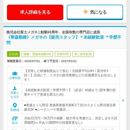
求人詳細を見る
気になる
株式会社富士メガネ | 創業88周年、全国有数の専門店に成長
《青森勤務》メガネの【販売スタッフ】＊未経験歓迎 ＊学歴不
問
正社員
職種・業種未経験OK
学歴不問
第二新卒歓迎
情報更新日：2026/07/31
終了予定日：
2027/01/21
【充実した研修制度ありで安心！月残業平均10H！賞与年3
回！】店頭にて、メガネの販売業務などの店舗運営をお任せしま
仕事内容
す！
【未経験者大歓迎！学歴不問！】《必須》40歳まで (若年層の長
対象と
期キャリア形成を図るため)
なる方
■青森さくら野店 青森県青森市新町1丁目13-2 さくら野百貨店青
森店5F ■シーナシーナ青森店…
勤務地
月給22万円～26万円※経験・能力等を考慮の上、決定します※試
用期間3ヶ月あり(期間中の待遇変更なし)
給与