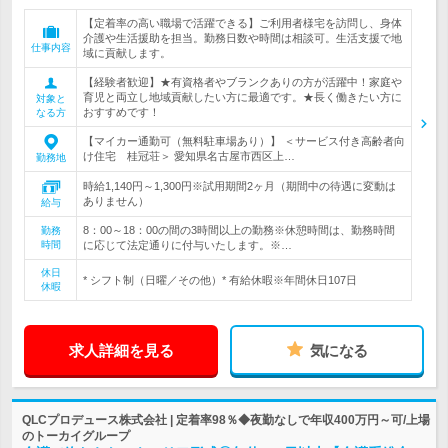
【定着率の高い職場で活躍できる】ご利用者様宅を訪問し、身体
介護や生活援助を担当。勤務日数や時間は相談可。生活支援で地
仕事内容
域に貢献します。
【経験者歓迎】★有資格者やブランクありの方が活躍中！家庭や
育児と両立し地域貢献したい方に最適です。★長く働きたい方に
対象と
おすすめです！
なる方
【マイカー通勤可（無料駐車場あり）】 ＜サービス付き高齢者向
け住宅 桂冠荘＞ 愛知県名古屋市西区上…
勤務地
時給1,140円～1,300円※試用期間2ヶ月（期間中の待遇に変動は
ありません）
給与
8：00～18：00の間の3時間以上の勤務※休憩時間は、勤務時間
勤務
時間
に応じて法定通りに付与いたします。※…
休日
* シフト制（日曜／その他）* 有給休暇※年間休日107日
休暇
求人詳細を見る
気になる
QLCプロデュース株式会社 | 定着率98％◆夜勤なしで年収400万円～可/上場
のトーカイグループ