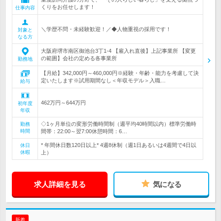
くりをお任せします！
仕事内容
＼学歴不問・未経験歓迎！／◆人物重視の採用です！
対象と
なる方
大阪府堺市南区御池台3丁1-4 【雇入れ直後】上記事業所 【変更
の範囲】会社の定める各事業所
勤務地
【月給】342,000円～460,000円※経験・年齢・能力を考慮して決
定いたします※試用期間なし＜年収モデル＞入職…
給与
462万円～644万円
初年度
年収
◇1ヶ月単位の変形労働時間制（週平均40時間以内）標準労働時
勤務
時間
間帯：22:00～翌7:00休憩時間：6…
* 年間休日数120日以上* 4週8休制（週1日あるいは4週間で4日以
休日
休暇
上）
求人詳細を見る
気になる
新着