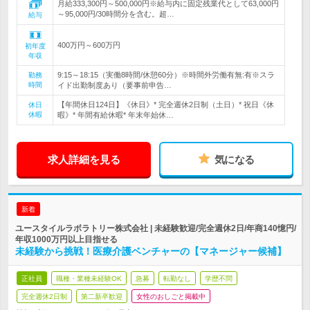
月給333,300円～500,000円※給与内に固定残業代として63,000円
～95,000円/30時間分を含む。超…
給与
400万円～600万円
初年度
年収
9:15～18:15（実働8時間/休憩60分）※時間外労働有無:有※スラ
勤務
時間
イド出勤制度あり（要事前申告…
【年間休日124日】《休日》* 完全週休2日制（土日）* 祝日《休
休日
休暇
暇》* 年間有給休暇* 年末年始休…
求人詳細を見る
気になる
新着
ユースタイルラボラトリー株式会社 | 未経験歓迎/完全週休2日/年商140憶円/
年収1000万円以上目指せる
未経験から挑戦！医療介護ベンチャーの【マネージャー候補】
正社員
職種・業種未経験OK
急募
転勤なし
学歴不問
完全週休2日制
第二新卒歓迎
女性のおしごと掲載中