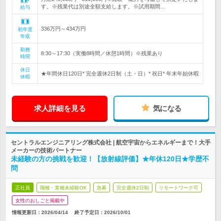
す。※残業代は別途全額支給します。※試用期間…
給与
336万円～434万円
初年度
年収
勤務
8:30～17:30（実働8時間／休憩1時間）※残業あり
時間
休日
★年間休日120日* 完全週休2日制（土・日）* 祝日* 年末年始休暇
休暇
求人詳細を見る
気になる
セントラルエンジニアリング株式会社 | 航空宇宙からエネルギーまで！大手
メーカーの技術パートナー
未経験の方の挑戦を歓迎！【放射線評価】★年休120日★学歴不
問
正社員
職種・業種未経験OK
急募
完全週休2日制
リモートワーク可
女性のおしごと掲載中
情報更新日：2026/04/14
終了予定日：
2026/10/01