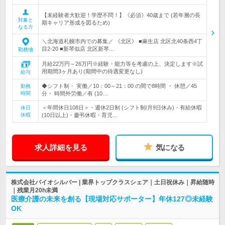
【未経験者大歓迎！学歴不問！】《必須》40歳まで (若年層の長
対象と
期キャリア形成を図るため)
なる方
＼北海道札幌市内での募集／ 《北区》 ■麻生店 北区北40条西4丁
目2-20 ■新琴似店 北区新琴…
勤務地
月給22万円～26万円※経験・能力等を考慮の上、決定します※試
用期間3ヶ月あり(期間中の待遇変更なし)
給与
◆シフト制・ 実働／10：00～21：00 の間で8時間 ・ 休憩／45
勤務
時間
分・ 時間外労働／有 (10…
＜年間休日108日＞・週休2日制 (シフト制/月9日休み)・有給休暇
休日
休暇
(10日以上)・慶弔休暇・育児…
求人詳細を見る
気になる
株式会社バイオシルバー | 業界トップクラスシェア｜土日祝休み｜昇給随時
｜残業月20h未満
医療介護の未来を創る【現場対応サポーター】年休127◎未経験
OK