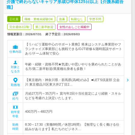
介護で終わらないキャリア形成◎年休125日以上【介護系総合
職】
正社員
職種・業種未経験OK
急募
転勤なし
学歴不問
完全週休2日制
第二新卒歓迎
女性のおしごと掲載中
情報更新日：2026/07/31
終了予定日：
2026/09/03
【リハビリ運動中心のサポート業務】将来はシステム事業部やフ
ランチャイズ事業部にも挑戦できる/OJT研修＆随時面談サポート
仕事内容
あり/チーム体制で安心
年齢・経験・資格不問★気遣いや思いやりを褒められたことがあ
対象と
る方/第二新卒歓迎/異業種出身者も多数！
なる方
【東京都内・神奈川県・群馬県(高崎)のみ】 ■LET’S倶楽部 立会
川 東京都品川区東大井2丁目2…
勤務地
月給27万円～35万円＋ 賞与年2回※当社規定により経験・スキル
などを考慮の上決定いたします。
給与
400万円～480万円
初年度
年収
8:30～17:30（実働8時間／休憩1時間）【無理なく長く働ける仕
勤務
時間
組みがあります】私たちのビジネス…