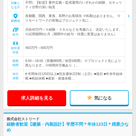
不問）【歓迎】要件定義～監視運用のいずれかの経験、セキュリ
対象と
ティ分野の深い知見
なる方
首都圏、関西、東海、長野のお客様先 ※転勤はありません。 ※
リモートワークの有無はプロジェクト先に…
勤務地
月給40万円～※経験・スキルなどを考慮の上、決定いたします。
※試用期間6か月（期間中の給与・待遇に変更はありません）
給与
450万円～800万円
初年度
年収
9:00～18:00（実働8時間／休憩1時間） ※プロジェクト先により
勤務
時間
異なります。※時間外労働あり（…
# 年間休日120日以上■完全週休2日制（土日）■祝日 ■年末年始休
休日
休暇
暇 ■有給休暇 ■産前・産後休暇…
求人詳細を見る
気になる
株式会社ストリード
経験者歓迎【建築・内装設計】学歴不問＊年休123日＊残業少な
め