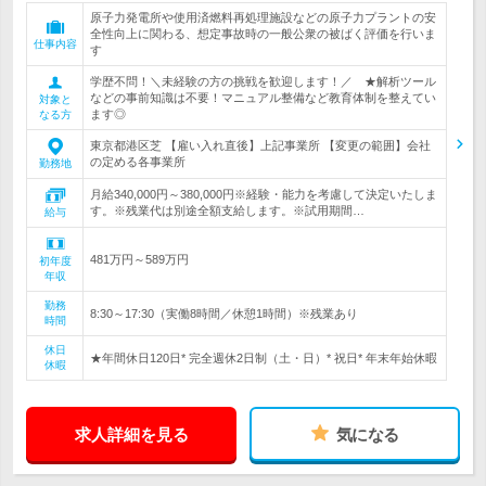
原子力発電所や使用済燃料再処理施設などの原子力プラントの安
全性向上に関わる、想定事故時の一般公衆の被ばく評価を行いま
仕事内容
す
学歴不問！＼未経験の方の挑戦を歓迎します！／ ★解析ツール
などの事前知識は不要！マニュアル整備など教育体制を整えてい
対象と
ます◎
なる方
東京都港区芝 【雇い入れ直後】上記事業所 【変更の範囲】会社
の定める各事業所
勤務地
月給340,000円～380,000円※経験・能力を考慮して決定いたしま
す。※残業代は別途全額支給します。※試用期間…
給与
481万円～589万円
初年度
年収
勤務
8:30～17:30（実働8時間／休憩1時間）※残業あり
時間
休日
★年間休日120日* 完全週休2日制（土・日）* 祝日* 年末年始休暇
休暇
求人詳細を見る
気になる