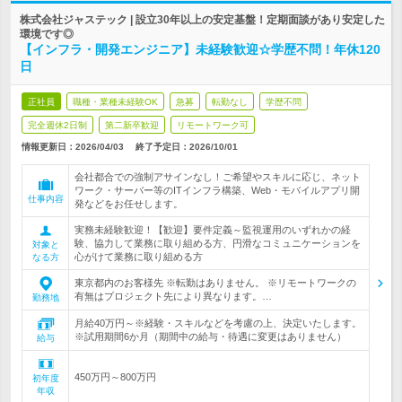
株式会社ジャステック | 設立30年以上の安定基盤！定期面談があり安定した
環境です◎
【インフラ・開発エンジニア】未経験歓迎☆学歴不問！年休120
日
正社員
職種・業種未経験OK
急募
転勤なし
学歴不問
完全週休2日制
第二新卒歓迎
リモートワーク可
情報更新日：2026/04/03
終了予定日：
2026/10/01
会社都合での強制アサインなし！ご希望やスキルに応じ、ネット
ワーク・サーバー等のITインフラ構築、Web・モバイルアプリ開
仕事内容
発などをお任せします。
実務未経験歓迎！【歓迎】要件定義～監視運用のいずれかの経
験、協力して業務に取り組める方、円滑なコミュニケーションを
対象と
心がけて業務に取り組める方
なる方
東京都内のお客様先 ※転勤はありません。 ※リモートワークの
有無はプロジェクト先により異なります。…
勤務地
月給40万円～※経験・スキルなどを考慮の上、決定いたします。
※試用期間6か月（期間中の給与・待遇に変更はありません）
給与
450万円～800万円
初年度
年収