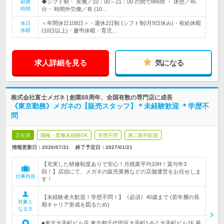
◆シフト制・ 実働／10：00～21：00 の間で8時間 ・ 休憩／45
勤務
時間
分・ 時間外労働／有 (10…
＜年間休日108日＞・週休2日制 (シフト制/月9日休み)・有給休暇
休日
休暇
(10日以上)・慶弔休暇・育児…
求人詳細を見る
気になる
株式会社富士メガネ | 創業88周年、全国有数の専門店に成長
《東京勤務》メガネの【販売スタッフ】＊未経験歓迎 ＊学歴不
問
正社員
職種・業種未経験OK
学歴不問
第二新卒歓迎
情報更新日：2026/07/31
終了予定日：
2027/01/21
【充実した研修制度ありで安心！月残業平均10H！賞与年3
回！】店頭にて、メガネの販売業務などの店舗運営をお任せしま
仕事内容
す！
【未経験者大歓迎！学歴不問！】《必須》40歳まで (若年層の長
対象と
期キャリア形成を図るため)
なる方
■東京大手町ビル店 東京都千代田区大手町1-6-1 大手町ビル1F 最