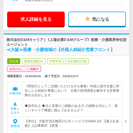
休暇年間休日122日
求人詳細を見る
気になる
株式会社D&Mキャリア | 《上場企業D＆Mグループ》医療・介護業界特化型
エージェント
≪大阪≫医療・介護領域の【外国人材紹介営業フロント】
正社員
業種未経験OK
学歴不問
完全週休2日制
女性のおしごと掲載中
情報更新日：2026/06/26
終了予定日：
2026/12/17
《即戦力としてご活躍いただける方を募集》外国人就労支援に特
化した人材紹介事業において、企業の採用課題を解決する営業業
仕事内容
務をお任せします。
◆高卒以上 ◆法人営業のご経験のある方 ◎経験を活かして、新
対象と
しいキャリア構築に挑んでみませんか？
なる方
【本社】 大阪市北区梅田2-5-25 ハービスOSAKA 11F 【雇入れ直
後】上記事業所 【変更…
勤務地