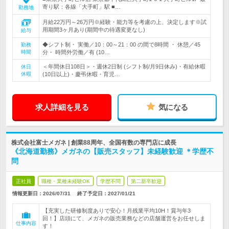
寄り駅：各線「大手町」駅 ■…
勤務地
月給22万円～26万円※経験・能力等を考慮の上、決定します※試
用期間3ヶ月あり(期間中の待遇変更なし)
給与
◆シフト制・ 実働／10：00～21：00 の間で8時間 ・ 休憩／45
勤務
時間
分・ 時間外労働／有 (10…
＜年間休日108日＞・週休2日制 (シフト制/月9日休み)・有給休暇
休日
休暇
(10日以上)・慶弔休暇・育児…
求人詳細を見る
気になる
株式会社富士メガネ | 創業88周年、全国有数の専門店に成長
《北海道勤務》メガネの【販売スタッフ】未経験歓迎 ＊学歴不
問
正社員
職種・業種未経験OK
学歴不問
第二新卒歓迎
情報更新日：2026/07/31
終了予定日：
2027/01/21
【充実した研修制度ありで安心！月残業平均10H！賞与年3
回！】店頭にて、メガネの販売業務などの店舗運営をお任せしま
仕事内容
す！