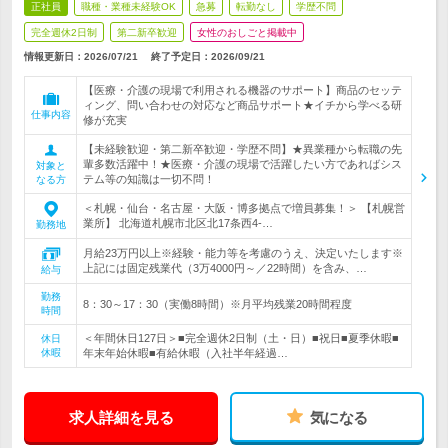
正社員
職種・業種未経験OK
急募
転勤なし
学歴不問
完全週休2日制
第二新卒歓迎
女性のおしごと掲載中
情報更新日：2026/07/21
終了予定日：
2026/09/21
【医療・介護の現場で利用される機器のサポート】商品のセッテ
ィング、問い合わせの対応など商品サポート★イチから学べる研
仕事内容
修が充実
【未経験歓迎・第二新卒歓迎・学歴不問】★異業種から転職の先
輩多数活躍中！★医療・介護の現場で活躍したい方であればシス
対象と
テム等の知識は一切不問！
なる方
＜札幌・仙台・名古屋・大阪・博多拠点で増員募集！＞ 【札幌営
業所】 北海道札幌市北区北17条西4-…
勤務地
月給23万円以上※経験・能力等を考慮のうえ、決定いたします※
上記には固定残業代（3万4000円～／22時間）を含み、…
給与
勤務
8：30～17：30（実働8時間）※月平均残業20時間程度
時間
＜年間休日127日＞■完全週休2日制（土・日）■祝日■夏季休暇■
休日
休暇
年末年始休暇■有給休暇（入社半年経過…
求人詳細を見る
気になる