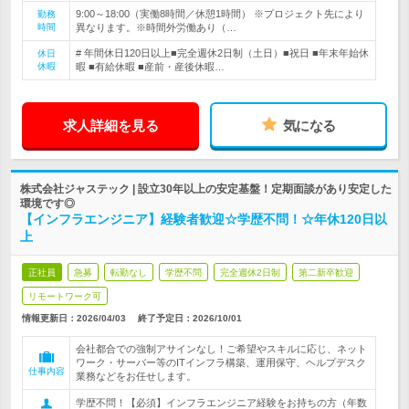
9:00～18:00（実働8時間／休憩1時間） ※プロジェクト先により
勤務
時間
異なります。※時間外労働あり（…
# 年間休日120日以上■完全週休2日制（土日）■祝日 ■年末年始休
休日
休暇
暇 ■有給休暇 ■産前・産後休暇…
求人詳細を見る
気になる
株式会社ジャステック | 設立30年以上の安定基盤！定期面談があり安定した
環境です◎
【インフラエンジニア】経験者歓迎☆学歴不問！☆年休120日以
上
正社員
急募
転勤なし
学歴不問
完全週休2日制
第二新卒歓迎
リモートワーク可
情報更新日：2026/04/03
終了予定日：
2026/10/01
会社都合での強制アサインなし！ご希望やスキルに応じ、ネット
ワーク・サーバー等のITインフラ構築、運用保守、ヘルプデスク
仕事内容
業務などをお任せします。
学歴不問！【必須】インフラエンジニア経験をお持ちの方（年数