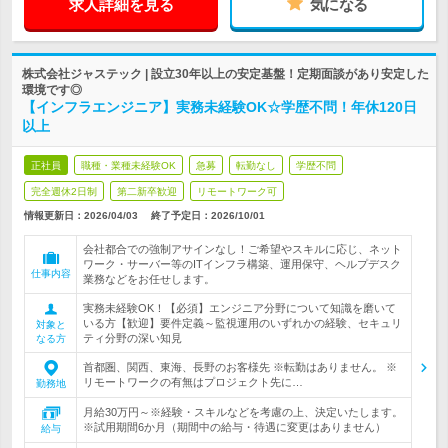
求人詳細を見る
気になる
株式会社ジャステック | 設立30年以上の安定基盤！定期面談があり安定した
環境です◎
【インフラエンジニア】実務未経験OK☆学歴不問！年休120日
以上
正社員
職種・業種未経験OK
急募
転勤なし
学歴不問
完全週休2日制
第二新卒歓迎
リモートワーク可
情報更新日：2026/04/03
終了予定日：
2026/10/01
会社都合での強制アサインなし！ご希望やスキルに応じ、ネット
ワーク・サーバー等のITインフラ構築、運用保守、ヘルプデスク
仕事内容
業務などをお任せします。
実務未経験OK！【必須】エンジニア分野について知識を磨いて
いる方【歓迎】要件定義～監視運用のいずれかの経験、セキュリ
対象と
ティ分野の深い知見
なる方
首都圏、関西、東海、長野のお客様先 ※転勤はありません。 ※
リモートワークの有無はプロジェクト先に…
勤務地
月給30万円～※経験・スキルなどを考慮の上、決定いたします。
※試用期間6か月（期間中の給与・待遇に変更はありません）
給与