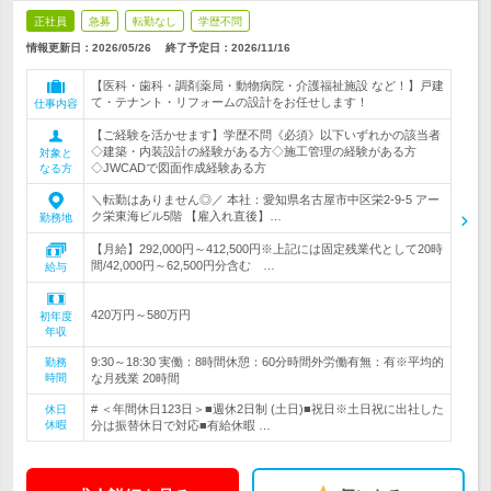
正社員
急募
転勤なし
学歴不問
情報更新日：2026/05/26
終了予定日：
2026/11/16
【医科・歯科・調剤薬局・動物病院・介護福祉施設 など！】戸建
て・テナント・リフォームの設計をお任せします！
仕事内容
【ご経験を活かせます】学歴不問《必須》以下いずれかの該当者
◇建築・内装設計の経験がある方◇施工管理の経験がある方
対象と
◇JWCADで図面作成経験ある方
なる方
＼転勤はありません◎／ 本社：愛知県名古屋市中区栄2-9-5 アー
ク栄東海ビル5階 【雇入れ直後】…
勤務地
【月給】292,000円～412,500円※上記には固定残業代として20時
間/42,000円～62,500円分含む …
給与
420万円～580万円
初年度
年収
9:30～18:30 実働：8時間休憩：60分時間外労働有無：有※平均的
勤務
時間
な月残業 20時間
# ＜年間休日123日＞■週休2日制 (土日)■祝日※土日祝に出社した
休日
休暇
分は振替休日で対応■有給休暇 …