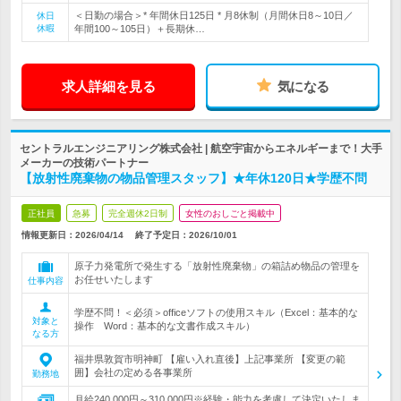
＜日勤の場合＞* 年間休日125日 * 月8休制（月間休日8～10日／
休日
休暇
年間100～105日）＋長期休…
求人詳細を見る
気になる
セントラルエンジニアリング株式会社 | 航空宇宙からエネルギーまで！大手
メーカーの技術パートナー
【放射性廃棄物の物品管理スタッフ】★年休120日★学歴不問
正社員
急募
完全週休2日制
女性のおしごと掲載中
情報更新日：2026/04/14
終了予定日：
2026/10/01
原子力発電所で発生する「放射性廃棄物」の箱詰め物品の管理を
お任せいたします
仕事内容
学歴不問！＜必須＞officeソフトの使用スキル（Excel：基本的な
対象と
操作 Word：基本的な文書作成スキル）
なる方
福井県敦賀市明神町 【雇い入れ直後】上記事業所 【変更の範
囲】会社の定める各事業所
勤務地
月給240,000円～310,000円※経験・能力を考慮して決定いたしま