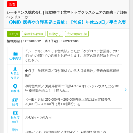
新着
シーホネンス株式会社 | 設立69年！業界トップクラスシェアの医療・介護用
ベッドメーカー
《沖縄》医療や介護業界に貢献！【営業】年休120日／手当充実
正社員
業種未経験OK
転勤なし
完全週休2日制
情報更新日：2026/06/12
終了予定日：
2026/12/03
「シーホネンスベッド営業部」または「ケプロコア営業部」のい
ずれかの部門での営業をお任せします。顧客の課題解決を担って
仕事内容
ください。
◆必須：学歴不問／有形商材での法人営業経験／普通自動車運転
対象と
免許
なる方
沖縄営業所／ 沖縄県那覇市田原4-3-14 オレンジハウスたばる101
号 ※転勤当面なし 【雇入れ…
勤務地
《一般》月給 250,000円～265,000円※上記には固定残業代
20,000円～30,000円（月11時間分）を…
給与
384万円～528万円
初年度
年収
勤務
9:00～17:45（実働8時間／休憩45分）★時間外労働：有