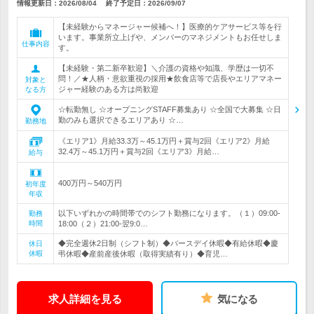
情報更新日：2026/08/04
終了予定日：
2026/09/07
【未経験からマネージャー候補へ！】医療的ケアサービス等を行
います。事業所立上げや、メンバーのマネジメントもお任せしま
仕事内容
す。
【未経験・第二新卒歓迎】＼介護の資格や知識、学歴は一切不
問！／★人柄・意欲重視の採用★飲食店等で店長やエリアマネー
対象と
ジャー経験のある方は尚歓迎
なる方
☆転勤無し ☆オープニングSTAFF募集あり ☆全国で大募集 ☆日
勤のみも選択できるエリアあり ☆…
勤務地
《エリア1》月給33.3万～45.1万円＋賞与2回《エリア2》月給
32.4万～45.1万円＋賞与2回《エリア3》月給…
給与
400万円～540万円
初年度
年収
以下いずれかの時間帯でのシフト勤務になります。（１）09:00-
勤務
時間
18:00（２）21:00-翌9:0…
◆完全週休2日制（シフト制）◆バースデイ休暇◆有給休暇◆慶
休日
休暇
弔休暇◆産前産後休暇（取得実績有り）◆育児…
求人詳細を見る
気になる