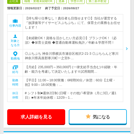
正社員
職種・業種未経験OK
急募
学歴不問
第二新卒歓迎
情報更新日：2026/02/27
終了予定日：
2026/08/27
【持ち帰り仕事なし！責任者も目指せます◎】当社が運営する
『放課後等デイサービスぷちぷち』にて、保育士の業務をお任せ
仕事内容
します！
【未経験OK！資格を活かしたい方必見◎】ブランクOK！《必
対象と
須》◆保育士資格 ◆普通自動車運転免許／年齢＆学歴不問！
なる方
◎ぷちぷち 神奈川県横浜市瀬谷区相沢2-21-3 ◎ぷちらんど寒川
神奈川県高座郡寒川町一之宮8-…
勤務地
【月給】235,000円～350,000円 (一律支給手当含む)※経験・年
齢・能力を考慮して決定いたします※試用期間…
給与
【平日】11:00～18:00実働：6時間00分／休憩：60分【土曜・
勤務
時間
祝】9:00～18:00実働：…
# シフト制■週休2日制 (日曜・その他)└希望休（月に3日／週1
休日
休暇
日）■年末年始休暇：12/29～1…
求人詳細を見る
気になる