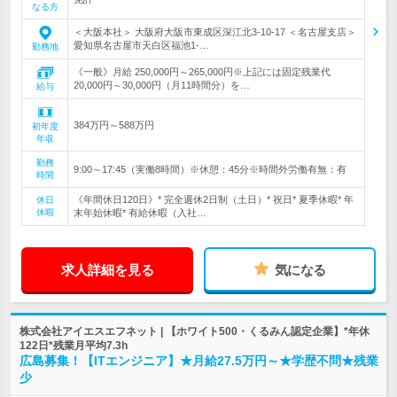
なる方
＜大阪本社＞ 大阪府大阪市東成区深江北3-10-17 ＜名古屋支店＞
愛知県名古屋市天白区福池1-…
勤務地
《一般》月給 250,000円～265,000円※上記には固定残業代
20,000円～30,000円（月11時間分）を…
給与
384万円～588万円
初年度
年収
勤務
9:00～17:45（実働8時間）※休憩：45分※時間外労働有無：有
時間
《年間休日120日》* 完全週休2日制（土日）* 祝日* 夏季休暇* 年
休日
休暇
末年始休暇* 有給休暇（入社…
求人詳細を見る
気になる
株式会社アイエスエフネット | 【ホワイト500・くるみん認定企業】*年休
122日*残業月平均7.3h
広島募集！【ITエンジニア】★月給27.5万円～★学歴不問★残業
少