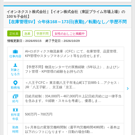
イオンネクスト株式会社 | 【イオン株式会社（東証プライム市場上場）の
100％子会社】
【在庫管理SV】☆年休168～173日(夜勤)／転勤なし／学歴不問
正社員
急募
学歴不問
女性のおしごと掲載中
情報更新日：2026/05/15
終了予定日：
2026/10/29
AI×ロボティクス物流倉庫（CFC）にて、在庫管理、品質管理、
KPI管理やスタッフマネジメント等をお任せします。
仕事内容
【学歴不問】物流センターでの実務経験（5年以上）、およびシ
対象と
フト管理・KPI管理の経験をお持ちの方
なる方
＜八王子CFC＞ 東京都八王子市滝山町1丁目885-1 …アクセス：
JR「八王子駅」、京王線「京王…
勤務地
日給月給制：334,000円～467,000円※上記日給月給には一律手当
を含みます。※経験・スキルを考慮し、優遇しま…
給与
500万円～700万円
初年度
年収
1ヶ月単位の変形労働時間制（週平均労働時間40時間）＜基本は
勤務
時間
以下のシフトになります＞・日勤の場合5勤…