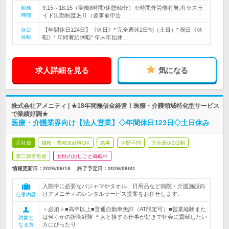
9:15～18:15（実働8時間/休憩60分）※時間外労働有無:有※スラ
勤務
時間
イド出勤制度あり（要事前申告…
【年間休日124日】《休日》* 完全週休2日制（土日）* 祝日《休
休日
休暇
暇》* 年間有給休暇* 年末年始休…
求人詳細を見る
気になる
株式会社アメニティ | ★18年間無借金経営！医療・介護領域特化型サービス
で業績好調★
医療・介護業界向け【法人営業】◇年間休日123日◇土日休み
正社員
職種・業種未経験OK
急募
学歴不問
完全週休2日制
第二新卒歓迎
女性のおしごと掲載中
情報更新日：2026/06/18
終了予定日：
2026/08/31
入院中に必要なパジャマやタオル、日用品など病院・介護施設向
けアメニティのレンタルサービス提案をお任せします。
仕事内容
＜必須＞■高卒以上■普通自動車免許（AT限定可）■営業経験また
は何らかの折衝経験 ＊人と接する仕事が好きで社会に貢献したい
対象と
方にぴったり！
なる方