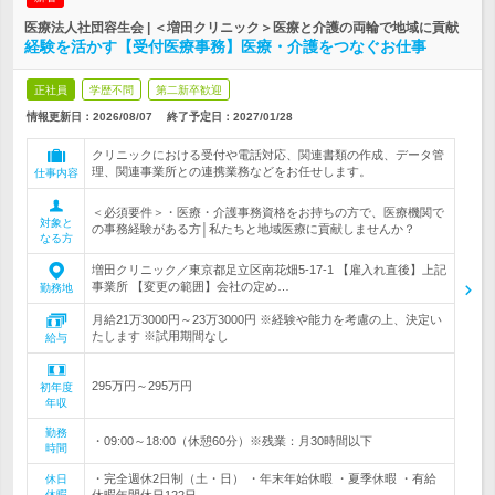
医療法人社団容生会 | ＜増田クリニック＞医療と介護の両輪で地域に貢献
経験を活かす【受付医療事務】医療・介護をつなぐお仕事
正社員
学歴不問
第二新卒歓迎
情報更新日：2026/08/07
終了予定日：
2027/01/28
クリニックにおける受付や電話対応、関連書類の作成、データ管
理、関連事業所との連携業務などをお任せします。
仕事内容
＜必須要件＞・医療・介護事務資格をお持ちの方で、医療機関で
対象と
の事務経験がある方│私たちと地域医療に貢献しませんか？
なる方
増田クリニック／東京都足立区南花畑5-17-1 【雇入れ直後】上記
事業所 【変更の範囲】会社の定め…
勤務地
月給21万3000円～23万3000円 ※経験や能力を考慮の上、決定い
たします ※試用期間なし
給与
295万円～295万円
初年度
年収
勤務
・09:00～18:00（休憩60分）※残業：月30時間以下
時間
・完全週休2日制（土・日） ・年末年始休暇 ・夏季休暇 ・有給
休日
休暇