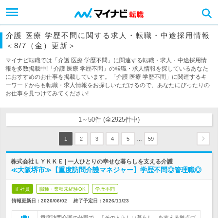
介護 医療 学歴不問に関する求人・転職・中途採用情報
＜8/7（金）更新＞
マイナビ転職では「介護 医療 学歴不問」に関連する転職・求人・中途採用情
報を多数掲載中!「介護 医療 学歴不問」の転職・求人情報を探しているあなた
におすすめのお仕事を掲載しています。「介護 医療 学歴不問」に関連するキ
ーワードからも転職・求人情報をお探しいただけるので、あなたにぴったりの
お仕事を見つけてみてください!
1～50件 (全2925件中)
…
1
2
3
4
5
59
株式会社ＬＹＫＫＥ | 一人ひとりの幸せな暮らしを支える介護
≪大阪堺市≫【重度訪問介護マネジャー】学歴不問◎管理職◎
正社員
職種・業種未経験OK
学歴不問
情報更新日：2026/06/02
終了予定日：
2026/11/23
重度訪問介護の分野で、「その人らしい暮らし」を支える拠点づ