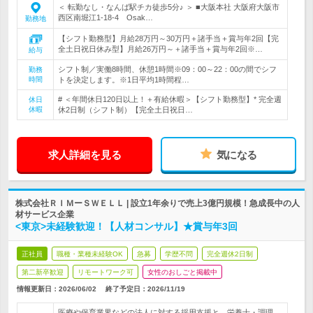
＜ 転勤なし・なんば駅チカ徒歩5分♪ ＞ ■大阪本社 大阪府大阪市
西区南堀江1-18-4 Osak…
勤務地
【シフト勤務型】月給28万円～30万円＋諸手当＋賞与年2回【完
全土日祝日休み型】月給26万円～＋諸手当＋賞与年2回※…
給与
シフト制／実働8時間、休憩1時間※09：00～22：00の間でシフ
勤務
時間
トを決定します。※1日平均1時間程…
# ＜年間休日120日以上！＋有給休暇＞【シフト勤務型】* 完全週
休日
休暇
休2日制（シフト制）【完全土日祝日…
求人詳細を見る
気になる
株式会社ＲＩＭーＳＷＥＬＬ | 設立1年余りで売上3億円規模！急成長中の人
材サービス企業
<東京>未経験歓迎！【人材コンサル】★賞与年3回
正社員
職種・業種未経験OK
急募
学歴不問
完全週休2日制
第二新卒歓迎
リモートワーク可
女性のおしごと掲載中
情報更新日：2026/06/02
終了予定日：
2026/11/19
医療や保育業界などの法人に対する採用支援と、栄養士・調理