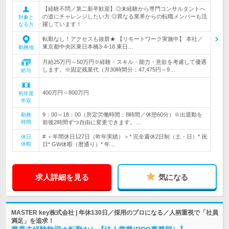
【経験不問／第二新卒歓迎】◎未経験から専門コンサルタントへ
の道にチャレンジしたい方 ◎異なる業界からの転職メンバーも活
対象と
躍しています！
なる方
転勤なし！アクセスも抜群★ 【リモートワーク実施中】 本社／
東京都中央区東日本橋3-4-18 東日…
勤務地
月給25万円～50万円※経験・スキル・能力・意欲を考慮して優遇
します。※固定残業代（月30時間分：47,475円～9…
給与
400万円～800万円
初年度
年収
9：00～18：00（所定労働時間：8時間／休憩60分）※出退勤を
勤務
時間
前後2時間ずつ自由に変更できます。…
# ＜年間休日127日（昨年実績）＞* 完全週休2日制（土・日）* 祝
休日
休暇
日* GW休暇（暦通り）* 年…
求人詳細を見る
気になる
MASTER key株式会社 | 年休130日／採用のプロになる／人柄重視で「社員
満足」を追求！