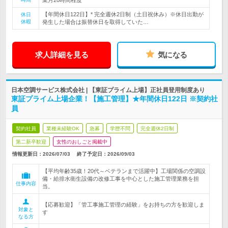
業月20時間程度
【年間休日122日】* 完全週休2日制（土日祝休み）※休日出勤が
休日
休暇
発生した場合は振替休日を取得していた…
求人詳細を見る
気になる
日本空調サービス株式会社 | 【東証プライム上場】正社員登用制度あり
東証プライム上場企業！【施工管理】★年間休日122日 ※契約社
員
契約社員
業種未経験OK
急募
学歴不問
完全週休2日制
第二新卒歓迎
女性のおしごと掲載中
情報更新日：2026/07/03
終了予定日：
2026/09/03
【平均年齢35歳！20代～ベテランまで活躍中】工場関係の空調設
備・給排水衛生設備の改修工事を中心とした施工管理業務を担
仕事内容
当。
【応募歓迎】「管工事施工管理の経験」をお持ちの方を歓迎しま
対象と
す
なる方