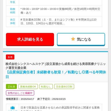
年収
* 09:00～18:00* 10:00～19:00※実働8時間／休憩1時間※時間外労
勤務
時間
働：あり
# 完全週休2日制（土・日、またはシフト制）# 年間休日は110
休日
休暇
日、120日、124日から選択可能祝…
求人詳細を見る
気になる
新着
株式会社シンクスヘルスケア | 設立直後から成長を続ける美容医療クリニッ
ク運営支援企業
【品質保証責任者】未経験者も歓迎！／転勤なし◎選べる年間休
日
正社員
業種未経験OK
転勤なし
完全週休2日制
女性のおしごと掲載中
情報更新日：2026/04/17
終了予定日：
2026/10/15
日本で医薬品を流通させるための承認取得手続きに関連する業務