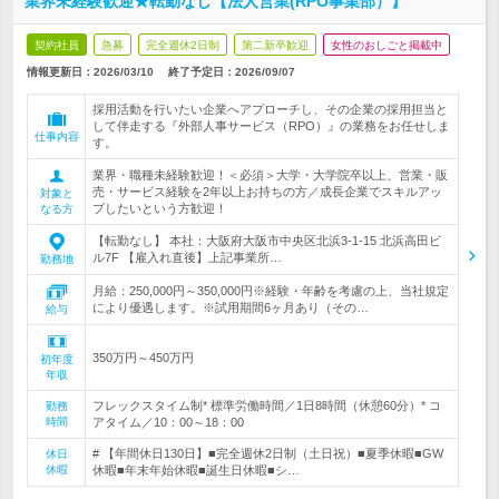
業界未経験歓迎★転勤なし【法人営業(RPO事業部）】
契約社員
急募
完全週休2日制
第二新卒歓迎
女性のおしごと掲載中
情報更新日：2026/03/10
終了予定日：
2026/09/07
採用活動を行いたい企業へアプローチし、その企業の採用担当と
して伴走する『外部人事サービス（RPO）』の業務をお任せしま
仕事内容
す。
業界・職種未経験歓迎！＜必須＞大学・大学院卒以上、営業・販
売・サービス経験を2年以上お持ちの方／成長企業でスキルアッ
対象と
プしたいという方歓迎！
なる方
【転勤なし】 本社：大阪府大阪市中央区北浜3-1-15 北浜高田ビ
ル7F 【雇入れ直後】上記事業所…
勤務地
月給：250,000円～350,000円※経験・年齢を考慮の上、当社規定
により優遇します。※試用期間6ヶ月あり（その…
給与
350万円～450万円
初年度
年収
フレックスタイム制* 標準労働時間／1日8時間（休憩60分）* コ
勤務
時間
アタイム／10：00～18：00
# 【年間休日130日】■完全週休2日制（土日祝）■夏季休暇■GW
休日
休暇
休暇■年末年始休暇■誕生日休暇■シ…