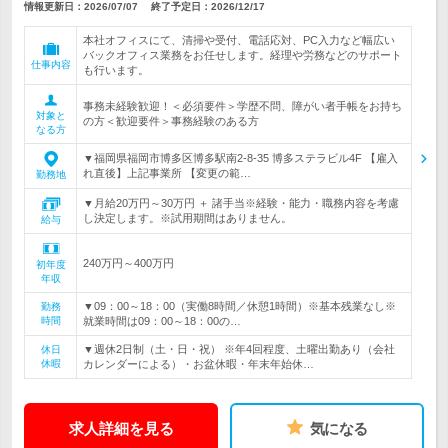
情報更新日：2026/07/07
終了予定日：
2026/12/17
本社オフィスにて、清掃や受付、電話応対、PC入力など幅広い
バックオフィス業務をお任せします。経理や労務などのサポート
仕事内容
も行います。
事務未経験歓迎！＜必須要件＞学歴不問、障がい者手帳をお持ち
対象と
の方＜歓迎要件＞事務経験のある方
なる方
▼福岡県福岡市博多区博多駅南2-8-35 博多ステラビル4F 【雇入
れ直後】上記事業所 【変更の範…
勤務地
▼月給20万円～30万円 ＋ 諸手当※経験・能力・職務内容を考慮
し決定します。※試用期間はありません。
給与
240万円～400万円
初年度
年収
▼09：00～18：00（実働8時間／休憩1時間）※基本残業なし※
勤務
時間
就業時間は09：00～18：00の…
▼週休2日制（土・日・祝） ※年4回程度、土曜出勤あり（会社
休日
休暇
カレンダーによる）・お盆休暇・年末年始休…
求人詳細を見る
気になる