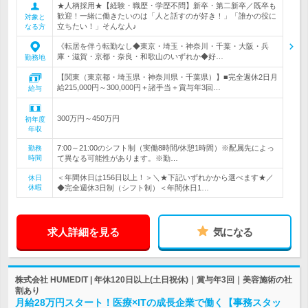
★人柄採用★【経験・職歴・学歴不問】新卒・第二新卒／既卒も
歓迎！一緒に働きたいのは「人と話すのが好き！」「誰かの役に
対象と
立ちたい！」そんな人♪
なる方
《転居を伴う転勤なし◆東京・埼玉・神奈川・千葉・大阪・兵
庫・滋賀・京都・奈良・和歌山のいずれか◆好…
勤務地
【関東（東京都・埼玉県・神奈川県・千葉県）】■完全週休2日月
給215,000円～300,000円＋諸手当＋賞与年3回…
給与
300万円～450万円
初年度
年収
7:00～21:00のシフト制（実働8時間/休憩1時間）※配属先によっ
勤務
時間
て異なる可能性があります。※勤…
＜年間休日は156日以上！＞＼★下記いずれかから選べます★／
休日
休暇
◆完全週休3日制（シフト制）＜年間休日1…
求人詳細を見る
気になる
株式会社 HUMEDIT | 年休120日以上(土日祝休)｜賞与年3回｜美容施術の社
割あり
月給28万円スタート！医療×ITの成長企業で働く【事務スタッ