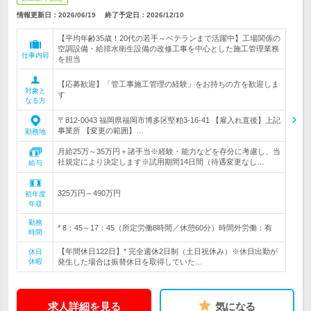
情報更新日：2026/06/19
終了予定日：
2026/12/10
【平均年齢35歳！20代の若手～ベテランまで活躍中】工場関係の
空調設備・給排水衛生設備の改修工事を中心とした施工管理業務
仕事内容
を担当
【応募歓迎】「管工事施工管理の経験」をお持ちの方を歓迎しま
対象と
す
なる方
〒812-0043 福岡県福岡市博多区堅粕3-16-41 【雇入れ直後】上記
事業所 【変更の範囲】…
勤務地
月給25万～35万円＋諸手当※経験・能力などを存分に考慮し、当
社規定により決定します※試用期間14日間（待遇変更なし…
給与
325万円～490万円
初年度
年収
勤務
* 8：45～17：45（所定労働8時間／休憩60分）時間外労働：有
時間
【年間休日122日】* 完全週休2日制（土日祝休み）※休日出勤が
休日
休暇
発生した場合は振替休日を取得していた…
求人詳細を見る
気になる