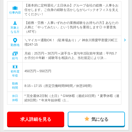
【基本的に定時退社／土日休み】グループ会社の総務・人事をお
任せします。ご自身の経験を活かしながらバックオフィスを支え
仕事内容
てください！
【総務・労務・人事いずれかの業務経験をお持ちの方】あなたの
人柄と「やってみたい」という気持ちを重視します◎ ※要普免
対象と
（AT可）
なる方
＼マイカー通勤OK！（駐車場あり）／ 神奈川県愛甲郡愛川町三
増247-15
勤務地
月給：25万円～30万円＋諸手当＋賞与年2回(前年実績：平均5.7
か月分)※年齢・経験等を相談の上、当社規定により決…
給与
450万円～550万円
初年度
年収
勤務
8:15～17:15（所定労働時間8時間／休憩1時間）
時間
* 完全週休2日制（土日）* GW休暇（連続10日間）* 夏季休暇（連
休日
休暇
続9日間）* 年末年始休暇（1…
求人詳細を見る
気になる