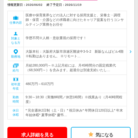
情報更新日：2026/06/02
終了予定日：
2026/11/19
医療や保育業界などの法人に対する採用支援と、栄養士・調理
師・保育・介護などの求職者に向けたキャリア提案を行うコンサ
仕事内容
ルティング業務をお任せ
学歴不問※人柄・意欲重視の採用です！
対象と
なる方
大阪本社：大阪府大阪市浪速区難波中3-5-2 新販なんばビル4階
※転勤はありません。 ※リモート…
勤務地
月給280,000円～※上記月給には、月45時間分の固定残業代
（68,500円～）を含みます。超過分は別途支給いたし…
給与
480万円～610万円
初年度
年収
9:30～18:30（実働8時間／休憩1時間）※残業あり（月40時間程
勤務
時間
度）
* 完全週休2日制（土・日）* 祝日休み* 年間休日120日以上* 年末
休日
休暇
年始休暇* 夏季休暇* 慶弔…
求人詳細を見る
気になる