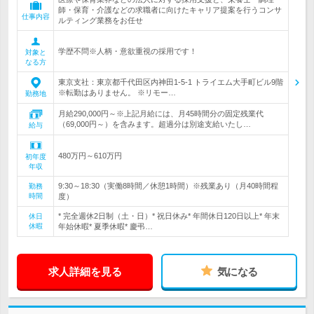
師・保育・介護などの求職者に向けたキャリア提案を行うコンサ
仕事内容
ルティング業務をお任せ
学歴不問※人柄・意欲重視の採用です！
対象と
なる方
東京支社：東京都千代田区内神田1-5-1 トライエム大手町ビル9階
※転勤はありません。 ※リモー…
勤務地
月給290,000円～※上記月給には、月45時間分の固定残業代
（69,000円～）を含みます。超過分は別途支給いたし…
給与
480万円～610万円
初年度
年収
9:30～18:30（実働8時間／休憩1時間）※残業あり（月40時間程
勤務
時間
度）
* 完全週休2日制（土・日）* 祝日休み* 年間休日120日以上* 年末
休日
休暇
年始休暇* 夏季休暇* 慶弔…
求人詳細を見る
気になる