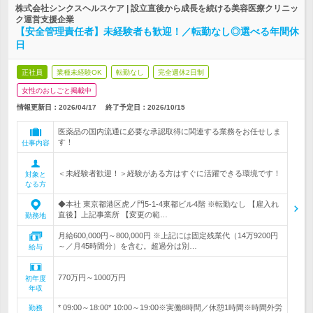
株式会社シンクスヘルスケア | 設立直後から成長を続ける美容医療クリニッ
ク運営支援企業
【安全管理責任者】未経験者も歓迎！／転勤なし◎選べる年間休
日
正社員
業種未経験OK
転勤なし
完全週休2日制
女性のおしごと掲載中
情報更新日：2026/04/17
終了予定日：
2026/10/15
医薬品の国内流通に必要な承認取得に関連する業務をお任せしま
す！
仕事内容
＜未経験者歓迎！＞経験がある方はすぐに活躍できる環境です！
対象と
なる方
◆本社 東京都港区虎ノ門5-1-4東都ビル4階 ※転勤なし 【雇入れ
直後】上記事業所 【変更の範…
勤務地
月給600,000円～800,000円 ※上記には固定残業代（14万9200円
～／月45時間分）を含む。超過分は別…
給与
770万円～1000万円
初年度
年収
* 09:00～18:00* 10:00～19:00※実働8時間／休憩1時間※時間外労
勤務