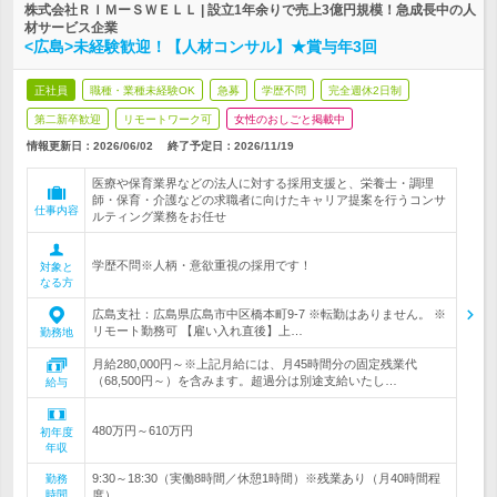
株式会社ＲＩＭーＳＷＥＬＬ | 設立1年余りで売上3億円規模！急成長中の人
材サービス企業
<広島>未経験歓迎！【人材コンサル】★賞与年3回
正社員
職種・業種未経験OK
急募
学歴不問
完全週休2日制
第二新卒歓迎
リモートワーク可
女性のおしごと掲載中
情報更新日：2026/06/02
終了予定日：
2026/11/19
医療や保育業界などの法人に対する採用支援と、栄養士・調理
師・保育・介護などの求職者に向けたキャリア提案を行うコンサ
仕事内容
ルティング業務をお任せ
学歴不問※人柄・意欲重視の採用です！
対象と
なる方
広島支社：広島県広島市中区橋本町9-7 ※転勤はありません。 ※
リモート勤務可 【雇い入れ直後】上…
勤務地
月給280,000円～※上記月給には、月45時間分の固定残業代
（68,500円～）を含みます。超過分は別途支給いたし…
給与
480万円～610万円
初年度
年収
9:30～18:30（実働8時間／休憩1時間）※残業あり（月40時間程
勤務
時間
度）