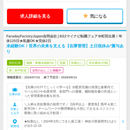
求人詳細を見る
気になる
FaradayFactoryJapan合同会社 | 8/22マイナビ転職フェア＠町田出展！年
休120日★私服OK★完休2日
未経験OK！世界の未来を支える【在庫管理】土日祝休み*賞与あ
り
契約社員
職種・業種未経験OK
急募
転勤なし
完全週休2日制
第二新卒歓迎
女性のおしごと掲載中
情報更新日：2026/07/16
終了予定日：
2026/09/14
【先輩のOJTでじっくり学べる】冷暖房完備の清潔な倉庫内で、
ラベル付けや在庫管理、各部門への運搬、棚卸報告書の作成とい
仕事内容
った管理業務全般を担当。
＼人柄＆意欲重視の採用です／【高卒以上・要普免】既卒＆第二
新卒OK！チームワークや整理整頓を大切にできる＆コツコツと
対象と
業務に取り組める方歓迎！
なる方
★転勤なし！2024年3月にできた新工場！ 神奈川県座間市ひばり
が丘5-12-15
勤務地