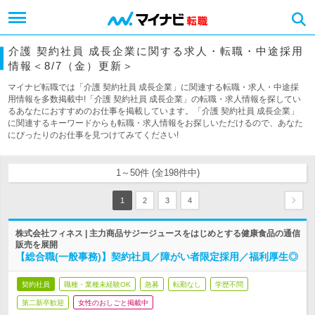
介護 契約社員 成長企業に関する求人・転職・中途採用
情報＜8/7（金）更新＞
マイナビ転職では「介護 契約社員 成長企業」に関連する転職・求人・中途採
用情報を多数掲載中!「介護 契約社員 成長企業」の転職・求人情報を探してい
るあなたにおすすめのお仕事を掲載しています。「介護 契約社員 成長企業」
に関連するキーワードからも転職・求人情報をお探しいただけるので、あなた
にぴったりのお仕事を見つけてみてください!
1～50件 (全198件中)
1
2
3
4
株式会社フィネス | 主力商品サジージュースをはじめとする健康食品の通信
販売を展開
【総合職(一般事務)】契約社員／障がい者限定採用／福利厚生◎
契約社員
職種・業種未経験OK
急募
転勤なし
学歴不問
第二新卒歓迎
女性のおしごと掲載中