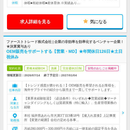
休暇
休暇■有給休暇■産休育休 ※実績あり…
求人詳細を見る
気になる
ファーストトレード株式会社 | 企業の非効率を効率化するベンチャー企業！
★決算賞与あり
OEM販売をサポートする【営業・MD】★年間休日126日★土日
祝休み
契約社員
業種未経験OK
急募
完全週休2日制
女性のおしごと掲載中
情報更新日：2026/07/14
終了予定日：
2027/01/04
【トレンド感度が磨かれる！】OEM販売を希望されるお客様を、
海外サプライヤの紹介から販売まで一貫してサポートします。
仕事内容
【業界未経験歓迎】《必須条件》※いずれか◆営業経験◆マーチ
ャンダイジングもしくは貿易実務（特に輸入）、生産管理業務の
対象と
経験
なる方
本社 福井県あわら市大溝3丁目3番18号 【雇入れ直後】上記事業
所 【変更の範囲】会社の定める各事…
勤務地
月給280,000円～330,000円※月給には一律支給の固定手当を含み