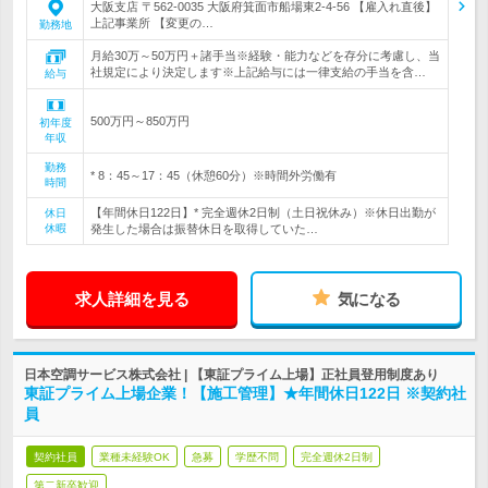
大阪支店 〒562-0035 大阪府箕面市船場東2-4-56 【雇入れ直後】
上記事業所 【変更の…
勤務地
月給30万～50万円＋諸手当※経験・能力などを存分に考慮し、当
社規定により決定します※上記給与には一律支給の手当を含…
給与
500万円～850万円
初年度
年収
勤務
* 8：45～17：45（休憩60分）※時間外労働有
時間
【年間休日122日】* 完全週休2日制（土日祝休み）※休日出勤が
休日
休暇
発生した場合は振替休日を取得していた…
求人詳細を見る
気になる
日本空調サービス株式会社 | 【東証プライム上場】正社員登用制度あり
東証プライム上場企業！【施工管理】★年間休日122日 ※契約社
員
契約社員
業種未経験OK
急募
学歴不問
完全週休2日制
第二新卒歓迎