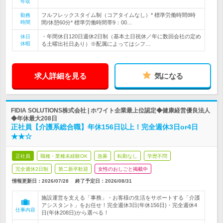
年収
フルフレックスタイム制（コアタイムなし）* 標準労働時間8時
勤務
時間
間/休憩60分* 標準労働時間帯9：00…
・年間休日120日週休2日制（基本土日祝休／年に数回会社の定め
休日
休暇
る土曜出社日あり）※配属によってはシフ…
求人詳細を見る
気になる
FIDIA SOLUTIONS株式会社 | ホワイト企業最上位認定◆健康経営優良法人
◆年休最大208日
正社員【介護系総合職】年休156日以上！完全週休3日or4日
★★☆
正社員
職種・業種未経験OK
急募
転勤なし
学歴不問
完全週休2日制
第二新卒歓迎
女性のおしごと掲載中
情報更新日：2026/07/28
終了予定日：
2026/08/31
施設運営を支える「事務」・お客様の生活をサポートする「介護
アシスタント」をお任せ！完全週休3日(年休156日)・完全週休4
仕事内容
日(年休208日)から選べる！