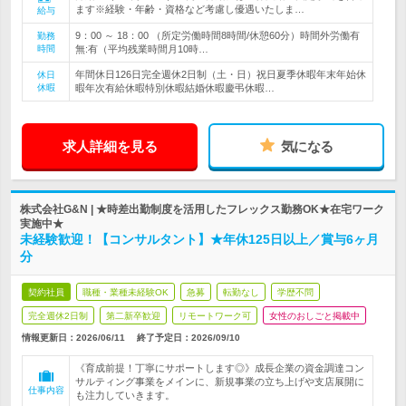
ます※経験・年齢・資格など考慮し優遇いたしま…
給与
9：00 ～ 18：00 （所定労働時間8時間/休憩60分）時間外労働有
勤務
時間
無:有（平均残業時間月10時…
年間休日126日完全週休2日制（土・日）祝日夏季休暇年末年始休
休日
休暇
暇年次有給休暇特別休暇結婚休暇慶弔休暇…
求人詳細を見る
気になる
株式会社G&N | ★時差出勤制度を活用したフレックス勤務OK★在宅ワーク
実施中★
未経験歓迎！【コンサルタント】★年休125日以上／賞与6ヶ月
分
契約社員
職種・業種未経験OK
急募
転勤なし
学歴不問
完全週休2日制
第二新卒歓迎
リモートワーク可
女性のおしごと掲載中
情報更新日：2026/06/11
終了予定日：
2026/09/10
《育成前提！丁寧にサポートします◎》成長企業の資金調達コン
サルティング事業をメインに、新規事業の立ち上げや支店展開に
仕事内容
も注力していきます。