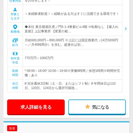
をお任せします！
仕事内容
＜未経験者歓迎！＞経験がある方はすぐに活躍できる環境です！
対象と
なる方
◆本社 東京都港区虎ノ門5-1-4東都ビル4階 ※転勤なし 【雇入れ
直後】上記事業所 【変更の範…
勤務地
月給600,000円～800,000円 ※上記には固定残業代（14万9200円
～／月45時間分）を含む。超過分は別…
給与
770万円～1000万円
初年度
年収
* 09:00～18:00* 10:00～19:00※実働8時間／休憩1時間※時間外労
勤務
時間
働：あり
# 完全週休2日制（土・日、またはシフト制）# 年間休日は110
休日
休暇
日、120日、124日から選択可能祝…
求人詳細を見る
気になる
新着