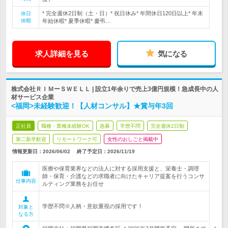
* 完全週休2日制（土・日）* 祝日休み* 年間休日120日以上* 年末
休日
休暇
年始休暇* 夏季休暇* 慶弔…
求人詳細を見る
気になる
株式会社ＲＩＭーＳＷＥＬＬ | 設立1年余りで売上3億円規模！急成長中の人
材サービス企業
<福岡>未経験歓迎！【人材コンサル】★賞与年3回
正社員
職種・業種未経験OK
急募
学歴不問
完全週休2日制
第二新卒歓迎
リモートワーク可
女性のおしごと掲載中
情報更新日：2026/06/02
終了予定日：
2026/11/19
医療や保育業界などの法人に対する採用支援と、栄養士・調理
師・保育・介護などの求職者に向けたキャリア提案を行うコンサ
仕事内容
ルティング業務をお任せ
学歴不問※人柄・意欲重視の採用です！
対象と
なる方