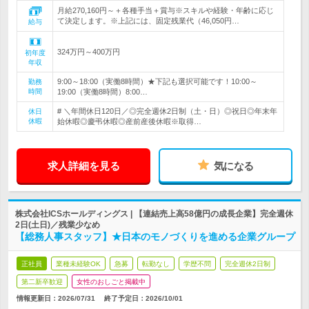
月給270,160円～＋各種手当＋賞与※スキルや経験・年齢に応じ
て決定します。※上記には、固定残業代（46,050円…
給与
324万円～400万円
初年度
年収
9:00～18:00（実働8時間）★下記も選択可能です！10:00～
勤務
時間
19:00（実働8時間）8:00…
# ＼年間休日120日／◎完全週休2日制（土・日）◎祝日◎年末年
休日
休暇
始休暇◎慶弔休暇◎産前産後休暇※取得…
求人詳細を見る
気になる
株式会社ICSホールディングス | 【連結売上高58億円の成長企業】完全週休
2日(土日)／残業少なめ
【総務人事スタッフ】★日本のモノづくりを進める企業グループ
正社員
業種未経験OK
急募
転勤なし
学歴不問
完全週休2日制
第二新卒歓迎
女性のおしごと掲載中
情報更新日：2026/07/31
終了予定日：
2026/10/01