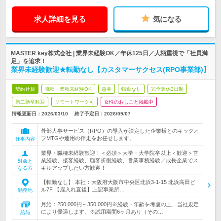
求人詳細を見る
気になる
MASTER key株式会社 | 業界未経験OK／年休125日／人柄重視で「社員満
足」を追求！
業界未経験歓迎★転勤なし【カスタマーサクセス(RPO事業部)】
契約社員
職種・業種未経験OK
急募
転勤なし
完全週休2日制
第二新卒歓迎
リモートワーク可
女性のおしごと掲載中
情報更新日：2026/03/10
終了予定日：
2026/09/07
外部人事サービス（RPO）の導入が決定した企業様とのキックオ
フMTGや運用の伴走をお任せします。
仕事内容
業界・職種未経験歓迎！＜必須＞大学・大学院卒以上＜歓迎＞営
業経験、接客経験、顧客折衝経験、営業事務経験／成長企業でス
対象と
キルアップしたい方歓迎！
なる方
【転勤なし】 本社：大阪府大阪市中央区北浜3-1-15 北浜高田ビ
ル7F 【雇入れ直後】上記事業所…
勤務地
月給：250,000円～350,000円※経験・年齢を考慮の上、当社規定
により優遇します。※試用期間6ヶ月あり（その…
給与