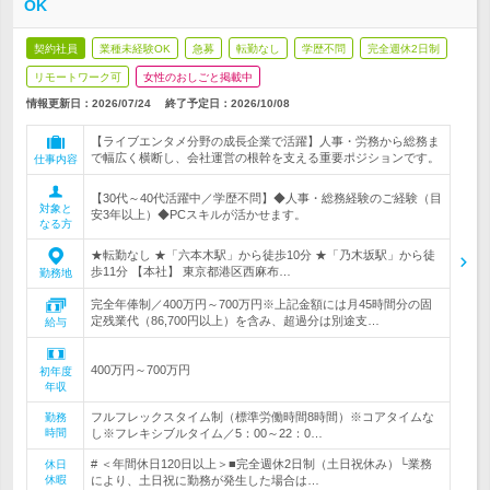
OK
契約社員
業種未経験OK
急募
転勤なし
学歴不問
完全週休2日制
リモートワーク可
女性のおしごと掲載中
情報更新日：2026/07/24
終了予定日：
2026/10/08
【ライブエンタメ分野の成長企業で活躍】人事・労務から総務ま
で幅広く横断し、会社運営の根幹を支える重要ポジションです。
仕事内容
【30代～40代活躍中／学歴不問】◆人事・総務経験のご経験（目
対象と
安3年以上）◆PCスキルが活かせます。
なる方
★転勤なし ★「六本木駅」から徒歩10分 ★「乃木坂駅」から徒
歩11分 【本社】 東京都港区西麻布…
勤務地
完全年俸制／400万円～700万円※上記金額には月45時間分の固
定残業代（86,700円以上）を含み、超過分は別途支…
給与
400万円～700万円
初年度
年収
フルフレックスタイム制（標準労働時間8時間）※コアタイムな
勤務
時間
し※フレキシブルタイム／5：00～22：0…
# ＜年間休日120日以上＞■完全週休2日制（土日祝休み）└業務
休日
休暇
により、土日祝に勤務が発生した場合は…