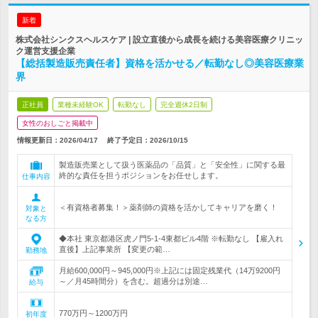
新着
株式会社シンクスヘルスケア | 設立直後から成長を続ける美容医療クリニッ
ク運営支援企業
【総括製造販売責任者】資格を活かせる／転勤なし◎美容医療業
界
正社員
業種未経験OK
転勤なし
完全週休2日制
女性のおしごと掲載中
情報更新日：2026/04/17
終了予定日：
2026/10/15
製造販売業として扱う医薬品の「品質」と「安全性」に関する最
終的な責任を担うポジションをお任せします。
仕事内容
＜有資格者募集！＞薬剤師の資格を活かしてキャリアを磨く！
対象と
なる方
◆本社 東京都港区虎ノ門5-1-4東都ビル4階 ※転勤なし 【雇入れ
直後】上記事業所 【変更の範…
勤務地
月給600,000円～945,000円※上記には固定残業代（14万9200円
～／月45時間分）を含む。超過分は別途…
給与
770万円～1200万円
初年度