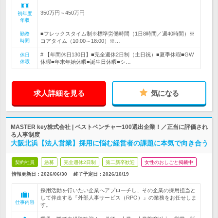
350万円～450万円
初年度
年収
■フレックスタイム制※標準労働時間（1日8時間／週40時間）※
勤務
時間
コアタイム（10:00～18:00）※…
# 【年間休日130日】■完全週休2日制（土日祝）■夏季休暇■GW
休日
休暇
休暇■年末年始休暇■誕生日休暇■シ…
求人詳細を見る
気になる
MASTER key株式会社 | ベストベンチャー100選出企業！／正当に評価され
る人事制度
大阪北浜【法人営業】採用に悩む経営者の課題に本気で向き合う
契約社員
急募
完全週休2日制
第二新卒歓迎
女性のおしごと掲載中
情報更新日：2026/06/30
終了予定日：
2026/10/19
採用活動を行いたい企業へアプローチし、その企業の採用担当と
して伴走する『外部人事サービス（RPO）』の業務をお任せしま
仕事内容
す。