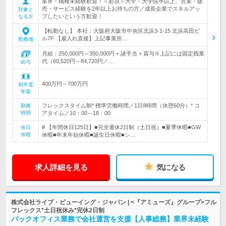
業界・職種未経験歓迎！＜必須＞大学・大学院卒以上、営業・販
売・サービス経験を2年以上お持ちの方／成長企業でスキルアッ
対象と
プしたいという方歓迎！
なる方
【転勤なし】 本社：大阪府大阪市中央区北浜3-1-15 北浜高田ビ
ル7F 【雇入れ直後】上記事業所…
勤務地
月給：250,000円～350,000円 + 諸手当 + 賞与※上記には固定残業
代（60,520円～84,720円／…
給与
400万円～700万円
初年度
年収
フレックスタイム制* 標準労働時間／1日8時間（休憩60分）* コ
勤務
時間
アタイム／10：00～18：00
# 【年間休日125日】■完全週休2日制（土日祝）■夏季休暇■GW
休日
休暇
休暇■年末年始休暇■誕生日休暇■シ…
求人詳細を見る
気になる
株式会社ライブ・ビューイング・ジャパン | <『アミューズ』グループ>フル
フレックス*土日祝休み*完休2日制
バックオフィス業務で会社運営を支援【人事総務】業界未経験