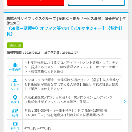
株式会社ザイマックスグループ | 多彩な不動産サービス展開｜研修充実｜年
休120日
《58歳～活躍中》オフィス等での【ビルマネジャー】《契約社
員》
契約社員
情報更新日：2026/06/16
終了予定日：
2026/12/07
当社受託物件におけるプロパティマネジメント業務として、テナ
ント賃貸マネジメント・建物管理マネジメント・オーナーサポー
仕事内容
ト・報告業務などをお任せ
＼58歳～60代活躍中！営業経験が活かせる／【必須】法人営業な
ど折衝経験が豊富な方【求める人物像】幅広い年代の社員と協力
対象と
して業務に向かえる方など
なる方
東京都港区虎ノ門2丁目10番1号 虎ノ門ツインビルディング
（株式会社ザイマックスへ出向勤務：住所…
勤務地
月給：358,000円～（一律手当含む）固定残業代15時間分
（48,000円～）含む超過分は別途支給※試用期間2か月…
給与
429万円～429万円
初年度