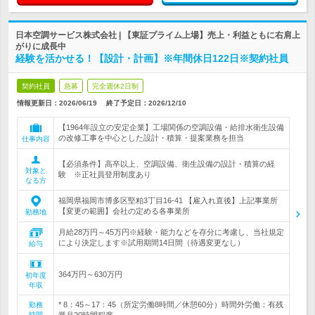
日本空調サービス株式会社 | 【東証プライム上場】売上・利益ともに右肩上
がりに成長中
経験を活かせる！【設計・計画】※年間休日122日※契約社員
契約社員
急募
完全週休2日制
情報更新日：2026/06/19
終了予定日：
2026/12/10
【1964年設立の安定企業】工場関係の空調設備・給排水衛生設備
の改修工事を中心とした設計・積算・提案業務を担当
仕事内容
【必須条件】高卒以上、空調設備、衛生設備の設計・積算の経
対象と
験 ※正社員登用制度あり
なる方
福岡県福岡市博多区堅粕3丁目16‐41 【雇入れ直後】上記事業所
【変更の範囲】会社の定める各事業所
勤務地
月給28万円～45万円※経験・能力などを存分に考慮し、当社規定
により決定します※試用期間14日間（待遇変更なし）
給与
364万円～630万円
初年度
年収
* 8：45～17：45（所定労働8時間／休憩60分）時間外労働：有残
勤務
時間