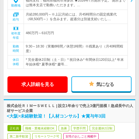
福岡支社：福岡県福岡市博多区 ★2026年7月開所予定。 開所まで
は熊本支店で勤務いただきます。…
勤務地
月給280,000円～※上記月給には、月45時間分の固定残業代
（68,500円～）を含みます。超過分は別途支給いたし…
給与
480万円～610万円
初年度
年収
9:30～18:30（実働8時間／休憩1時間）※残業あり（月40時間程
勤務
時間
度）
* 完全週休2日制（土・日）* 祝日休み* 年間休日120日以上* 年末
休日
休暇
年始休暇* 夏季休暇* 慶弔…
求人詳細を見る
気になる
株式会社ＲＩＭーＳＷＥＬＬ | 設立1年余りで売上3億円規模！急成長中の人
材サービス企業
<大阪>未経験歓迎！【人材コンサル】★賞与年3回
正社員
職種・業種未経験OK
急募
学歴不問
完全週休2日制
第二新卒歓迎
リモートワーク可
女性のおしごと掲載中