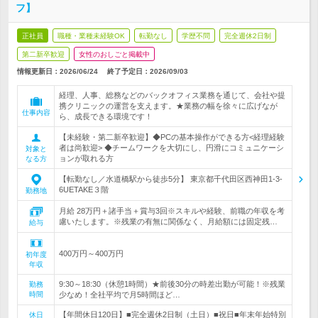
フ】
正社員
職種・業種未経験OK
転勤なし
学歴不問
完全週休2日制
第二新卒歓迎
女性のおしごと掲載中
情報更新日：2026/06/24
終了予定日：
2026/09/03
経理、人事、総務などのバックオフィス業務を通じて、会社や提
携クリニックの運営を支えます。★業務の幅を徐々に広げなが
仕事内容
ら、成長できる環境です！
【未経験・第二新卒歓迎】◆PCの基本操作ができる方<経理経験
者は尚歓迎> ◆チームワークを大切にし、円滑にコミュニケーシ
対象と
ョンが取れる方
なる方
【転勤なし／水道橋駅から徒歩5分】 東京都千代田区西神田1-3-
6UETAKE３階
勤務地
月給 28万円＋諸手当＋賞与3回※スキルや経験、前職の年収を考
慮いたします。※残業の有無に関係なく、月給額には固定残…
給与
400万円～400万円
初年度
年収
9:30～18:30（休憩1時間）★前後30分の時差出勤が可能！※残業
勤務
時間
少なめ！全社平均で月5時間ほど…
【年間休日120日】■完全週休2日制（土日）■祝日■年末年始特別
休日