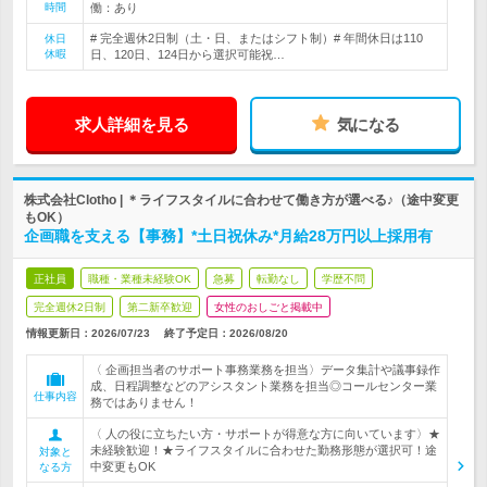
時間
働：あり
# 完全週休2日制（土・日、またはシフト制）# 年間休日は110
休日
休暇
日、120日、124日から選択可能祝…
求人詳細を見る
気になる
株式会社Clotho | ＊ライフスタイルに合わせて働き方が選べる♪（途中変更
もOK）
企画職を支える【事務】*土日祝休み*月給28万円以上採用有
正社員
職種・業種未経験OK
急募
転勤なし
学歴不問
完全週休2日制
第二新卒歓迎
女性のおしごと掲載中
情報更新日：2026/07/23
終了予定日：
2026/08/20
〈 企画担当者のサポート事務業務を担当〉データ集計や議事録作
成、日程調整などのアシスタント業務を担当◎コールセンター業
仕事内容
務ではありません！
〈 人の役に立ちたい方・サポートが得意な方に向いています〉★
未経験歓迎！★ライフスタイルに合わせた勤務形態が選択可！途
対象と
中変更もOK
なる方