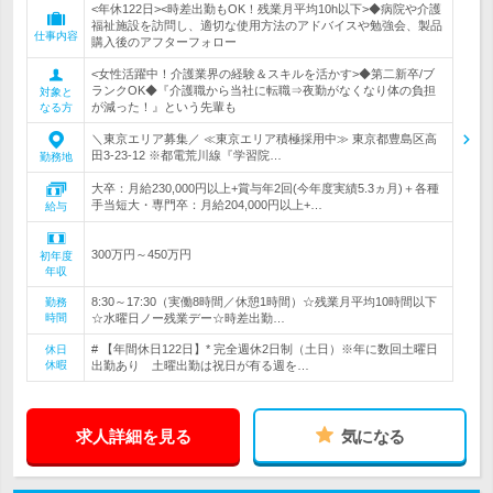
<年休122日><時差出勤もOK！残業月平均10h以下>◆病院や介護
福祉施設を訪問し、適切な使用方法のアドバイスや勉強会、製品
仕事内容
購入後のアフターフォロー
<女性活躍中！介護業界の経験＆スキルを活かす>◆第二新卒/ブ
ランクOK◆『介護職から当社に転職⇒夜勤がなくなり体の負担
対象と
が減った！』という先輩も
なる方
＼東京エリア募集／ ≪東京エリア積極採用中≫ 東京都豊島区高
田3-23-12 ※都電荒川線『学習院…
勤務地
大卒：月給230,000円以上+賞与年2回(今年度実績5.3ヵ月)＋各種
手当短大・専門卒：月給204,000円以上+…
給与
300万円～450万円
初年度
年収
8:30～17:30（実働8時間／休憩1時間）☆残業月平均10時間以下
勤務
時間
☆水曜日ノー残業デー☆時差出勤…
# 【年間休日122日】* 完全週休2日制（土日）※年に数回土曜日
休日
休暇
出勤あり 土曜出勤は祝日が有る週を…
求人詳細を見る
気になる