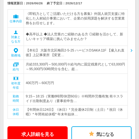
情報更新日：2026/06/26
終了予定日：
2026/12/17
《即戦力としてご活躍いただける方を募集》外国人就労支援に特
化した人材紹介事業において、企業の採用課題を解決する営業業
仕事内容
務をお任せします。
◆高卒以上 ◆法人営業のご経験のある方 ◎経験を活かして、新
対象と
しいキャリア構築に挑んでみませんか？
なる方
【本社】 大阪市北区梅田2-5-25 ハービスOSAKA 11F 【雇入れ直
後】上記事業所 【変更…
勤務地
月給333,300円～500,000円※給与内に固定残業代として63,000円
～95,000円/30時間分を含む。超…
給与
400万円～600万円
初年度
年収
9:15～18:15（実働8時間/休憩60分）※時間外労働有無:有※スラ
勤務
時間
イド出勤制度あり（要事前申告…
【年間休日124日】《休日》* 完全週休2日制（土日）* 祝日《休
休日
休暇
暇》* 年間有給休暇* 年末年始休…
求人詳細を見る
気になる