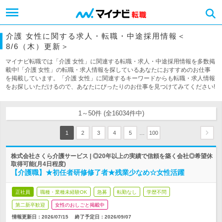
介護 女性に関する求人・転職・中途採用情報＜
8/6（木）更新＞
マイナビ転職では「介護 女性」に関連する転職・求人・中途採用情報を多数掲
載中!「介護 女性」の転職・求人情報を探しているあなたにおすすめのお仕事
を掲載しています。「介護 女性」に関連するキーワードからも転職・求人情報
をお探しいただけるので、あなたにぴったりのお仕事を見つけてみてください!
1～50件 (全16034件中)
…
1
2
3
4
5
100
株式会社さくら介護サービス | ◎20年以上の実績で信頼を築く会社◎希望休
取得可能(月4日程度)
【介護職】★初任者研修修了者★残業少なめ☆女性活躍
正社員
職種・業種未経験OK
急募
転勤なし
学歴不問
第二新卒歓迎
女性のおしごと掲載中
情報更新日：2026/07/15
終了予定日：
2026/09/07