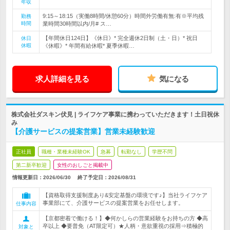
年収
9:15～18:15（実働8時間/休憩60分）時間外労働有無:有※平均残
勤務
時間
業時間30時間以内/月# ス…
【年間休日124日】《休日》* 完全週休2日制（土・日）* 祝日
休日
休暇
《休暇》* 年間有給休暇* 夏季休暇…
求人詳細を見る
気になる
株式会社ダスキン伏見 | ライフケア事業に携わっていただきます！土日祝休
み
【介護サービスの提案営業】営業未経験歓迎
正社員
職種・業種未経験OK
急募
転勤なし
学歴不問
第二新卒歓迎
女性のおしごと掲載中
情報更新日：2026/06/30
終了予定日：
2026/08/31
【資格取得支援制度あり&安定基盤の環境です♪】当社ライフケア
事業部にて、介護サービスの提案営業をお任せします。
仕事内容
【京都密着で働ける！】◆何かしらの営業経験をお持ちの方 ◆高
卒以上 ◆要普免（AT限定可）★人柄・意欲重視の採用⇒積極的
対象と