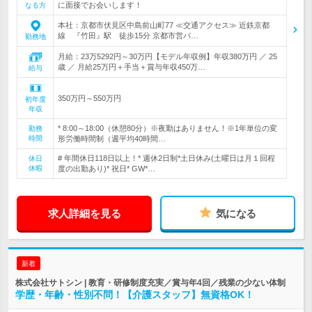
に面接でお会いします！
なる方
本社：京都市伏見区中島前山町77 ≪交通アクセス≫ 近鉄京都
線 『竹田』駅 徒歩15分 京都市営バ…
勤務地
月給：23万5292円～30万円【モデル年収例】年収380万円 ／ 25
歳 ／ 月給25万円＋手当＋賞与年収450万…
給与
350万円～550万円
初年度
年収
* 8:00～18:00（休憩80分）※夜勤はありません！※1年単位の変
勤務
時間
形労働時間制（週平均40時間…
# 年間休日118日以上！* 週休2日制*土日休み(土曜日は月１回程
休日
休暇
度の出勤あり)* 祝日* GW*…
求人詳細を見る
気になる
新着
株式会社サトシン | 教育・研修制度充実／賞与年4回／残業の少ない体制
学歴・年齢・性別不問！【介護スタッフ】無資格OK！