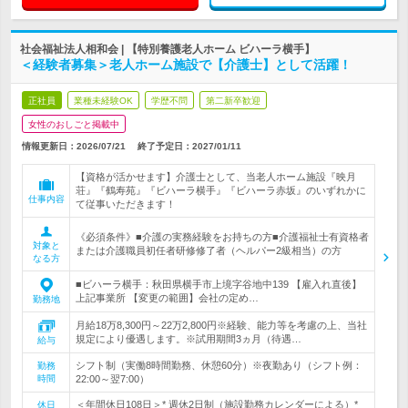
社会福祉法人相和会 | 【特別養護老人ホーム ビハーラ横手】
＜経験者募集＞老人ホーム施設で【介護士】として活躍！
正社員
業種未経験OK
学歴不問
第二新卒歓迎
女性のおしごと掲載中
情報更新日：2026/07/21
終了予定日：
2027/01/11
【資格が活かせます】介護士として、当老人ホーム施設『映月
荘』『鶴寿苑』『ビハーラ横手』『ビハーラ赤坂』のいずれかに
仕事内容
て従事いただきます！
《必須条件》■介護の実務経験をお持ちの方■介護福祉士有資格者
対象と
または介護職員初任者研修修了者（ヘルパー2級相当）の方
なる方
■ビハーラ横手：秋田県横手市上境字谷地中139 【雇入れ直後】
上記事業所 【変更の範囲】会社の定め…
勤務地
月給18万8,300円～22万2,800円※経験、能力等を考慮の上、当社
規定により優遇します。※試用期間3ヵ月（待遇…
給与
シフト制（実働8時間勤務、休憩60分）※夜勤あり（シフト例：
勤務
時間
22:00～翌7:00）
＜年間休日108日＞* 週休2日制（施設勤務カレンダーによる）*
休日