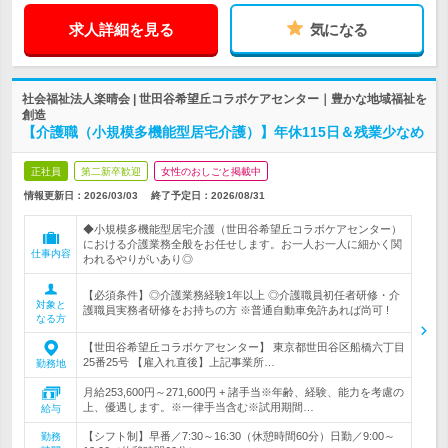
求人詳細を見る
気になる
社会福祉法人楽晴会 | 世田谷希望丘コラボケアセンター｜豊かな地域福祉を
創造
【介護職（小規模多機能型居宅介護）】年休115日＆残業少なめ
正社員
第二新卒歓迎
女性のおしごと掲載中
情報更新日：2026/03/03
終了予定日：
2026/08/31
◆小規模多機能型居宅介護（世田谷希望丘コラボケアセンター）
における介護業務全般をお任せします。お一人お一人に細かく関
仕事内容
われるやりがいあり◎
【必須条件】◎介護業務経験1年以上 ◎介護職員初任者研修・介
対象と
護職員実務者研修をお持ちの方 ※普通自動車免許あれば尚可 !
なる方
【世田谷希望丘コラボケアセンター】 東京都世田谷区船橋六丁目
25番25号 【雇入れ直後】上記事業所…
勤務地
月給253,600円～271,600円 + 諸手当※年齢、経験、能力を考慮の
上、優遇します。※一律手当含む※試用期間…
給与
【シフト制】早番／7:30～16:30（休憩時間60分）日勤／9:00～
勤務