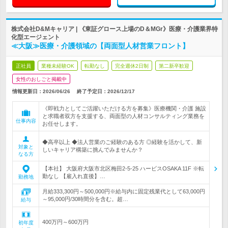
株式会社D&Mキャリア | 《東証グロース上場のD＆MGr》医療・介護業界特
化型エージェント
≪大阪≫医療・介護領域の【両面型人材営業フロント】
正社員
業種未経験OK
転勤なし
完全週休2日制
第二新卒歓迎
女性のおしごと掲載中
情報更新日：2026/06/26
終了予定日：
2026/12/17
《即戦力としてご活躍いただける方を募集》医療機関・介護 施設
と求職者双方を支援する、両面型の人材コンサルティング業務を
仕事内容
お任せします。
◆高卒以上 ◆法人営業のご経験のある方 ◎経験を活かして、新
対象と
しいキャリア構築に挑んでみませんか？
なる方
【本社】 大阪府大阪市北区梅田2-5-25 ハービスOSAKA 11F ※転
勤なし 【雇入れ直後】…
勤務地
月給333,300円～500,000円※給与内に固定残業代として63,000円
～95,000円/30時間分を含む。超…
給与
400万円～600万円
初年度