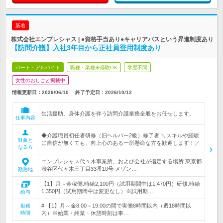
新着
株式会社エンプレシャス | ●資格手当あり●キャリアパスという昇進制度あり
【訪問介護】入社3年目から正社員登用制度あり
パート・アルバイト
職種・業種未経験OK
学歴不問
女性のおしごと掲載中
情報更新日：2026/06/10
終了予定日：
2026/10/12
生活援助、身体介護を伴う訪問介護業務全般をお任せします。
仕事内容
◆介護職員初任者研修（旧ヘルパー2級）修了者 ＼スキルや経験
対象と
に自信が無くても、向上心のある一所懸命な方を歓迎します！／
なる方
エンプレシャス代々木事業所、および会社が指定する場所 東京都
渋谷区代々木三丁目33番10号 メゾン…
勤務地
【1】月～金稼働:時給2,100円（試用期間中は1,470円）研修:時給
1,350円（試用期間中は変更なし）※試用期…
給与
# 【1】月～金8:00～19:00の間で実働8時間以内（週18時間以
勤務
時間
内）※始業・終業・休憩時刻は事…