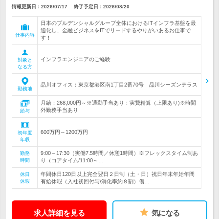
情報更新日：2026/07/17
終了予定日：
2026/08/20
日本のプルデンシャルグループ全体におけるITインフラ基盤を最
適化し、金融ビジネスをITでリードするやりがいあるお仕事で
仕事内容
す！
インフラエンジニアのご経験
対象と
なる方
品川オフィス：東京都港区南1丁目2番70号 品川シーズンテラス
勤務地
月給：268,000円～※通勤手当あり：実費精算（上限あり)※時間
外勤務手当あり
給与
600万円～1200万円
初年度
年収
9:00～17:30（実働7.5時間／休憩1時間）※フレックスタイム制あ
勤務
時間
り（コアタイム/11:00～…
年間休日120日以上完全翌日２日制（土・日）祝日年末年始年間
休日
休暇
有給休暇（入社初回付与/消化率約８割）傷…
求人詳細を見る
気になる