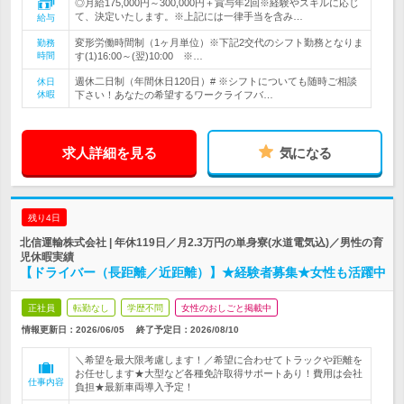
◎月給175,000円～300,000円＋賞与年2回※経験やスキルに応じ
て、決定いたします。※上記には一律手当を含み…
給与
変形労働時間制（1ヶ月単位）※下記2交代のシフト勤務となりま
勤務
時間
す(1)16:00～(翌)10:00 ※…
週休二日制（年間休日120日）# ※シフトについても随時ご相談
休日
休暇
下さい！あなたの希望するワークライフバ…
求人詳細を見る
気になる
残り4日
北信運輸株式会社 | 年休119日／月2.3万円の単身寮(水道電気込)／男性の育
児休暇実績
【ドライバー（長距離／近距離）】★経験者募集★女性も活躍中
正社員
転勤なし
学歴不問
女性のおしごと掲載中
情報更新日：2026/06/05
終了予定日：
2026/08/10
＼希望を最大限考慮します！／希望に合わせてトラックや距離を
お任せします★大型など各種免許取得サポートあり！費用は会社
仕事内容
負担★最新車両導入予定！