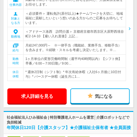
お任せします。
仕事内容
＜必須要件＞ 運転免許(原付以上)★チームワークを大切に、地域
福祉に貢献したいという想いのある方からのご応募をお待ちして
対象と
います。
なる方
＜アドナース洛西 訪問介護＞ 京都府京都市西京区大原野西境谷
町2-14-10 【雇い入れ直後】上記…
勤務地
月給247,000円～ ※一律手当（職能給、業務手当、移動手当）
を含みます。※経験・スキルを考慮し決定いたします。※…
給与
1ヶ月単位の変形労働時間制（週平均40時間以内）【シフト例】
勤務
時間
早番／6:00～7:00日勤／9:00…
* 週休2日制（シフト制）* 年次有給休暇（入社6ヶ月後に10日付
休日
休暇
与）* バースデー休暇（誕生月に1…
求人詳細を見る
気になる
社会福祉法人ひみ福祉会 | 特別養護老人ホームを運営│介護ロボットなどで
負担軽減
年間休日120日【介護スタッフ】★介護福祉士保有者 ★全員面接