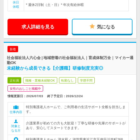
休日
* 週休2日制（土・日）* 年次有給休暇
休暇
求人詳細を見る
気になる
新着
社会福祉法人六心会 | 地域密着の社会福祉法人｜育成体制万全｜マイカー通
勤OK
未経験から成長できる【介護職】研修制度充実◎
正社員
職種・業種未経験OK
転勤なし
学歴不問
女性のおしごと掲載中
情報更新日：2026/07/03
終了予定日：
2026/12/24
特別養護老人ホームで、ご利用者の生活サポート全般を担当しま
す。
仕事内容
介護業界が初めての方も大歓迎！丁寧な研修や先輩のサポートが
対象と
あり、安心してスタートできます。
なる方
特別養護老人ホーム 清水苑／ 滋賀県東近江市五個荘川並町268