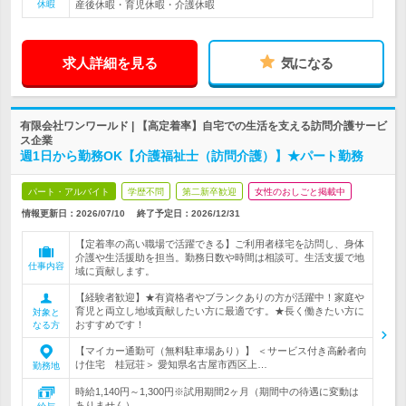
休暇
産後休暇・育児休暇・介護休暇
求人詳細を見る
気になる
有限会社ワンワールド | 【高定着率】自宅での生活を支える訪問介護サービ
ス企業
週1日から勤務OK【介護福祉士（訪問介護）】★パート勤務
パート・アルバイト
学歴不問
第二新卒歓迎
女性のおしごと掲載中
情報更新日：2026/07/10
終了予定日：
2026/12/31
【定着率の高い職場で活躍できる】ご利用者様宅を訪問し、身体
介護や生活援助を担当。勤務日数や時間は相談可。生活支援で地
仕事内容
域に貢献します。
【経験者歓迎】★有資格者やブランクありの方が活躍中！家庭や
育児と両立し地域貢献したい方に最適です。★長く働きたい方に
対象と
おすすめです！
なる方
【マイカー通勤可（無料駐車場あり）】 ＜サービス付き高齢者向
け住宅 桂冠荘＞ 愛知県名古屋市西区上…
勤務地
時給1,140円～1,300円※試用期間2ヶ月（期間中の待遇に変動は
ありません）