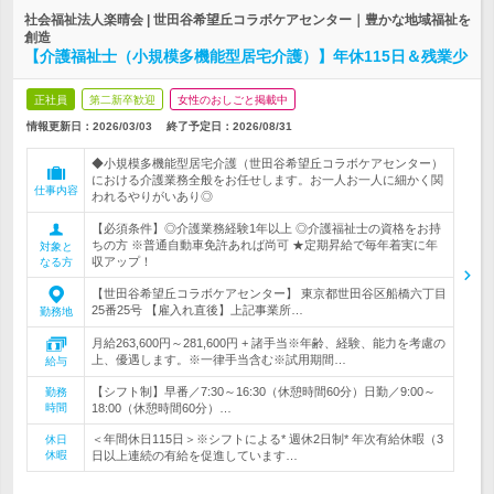
社会福祉法人楽晴会 | 世田谷希望丘コラボケアセンター｜豊かな地域福祉を
創造
【介護福祉士（小規模多機能型居宅介護）】年休115日＆残業少
正社員
第二新卒歓迎
女性のおしごと掲載中
情報更新日：2026/03/03
終了予定日：
2026/08/31
◆小規模多機能型居宅介護（世田谷希望丘コラボケアセンター）
における介護業務全般をお任せします。お一人お一人に細かく関
仕事内容
われるやりがいあり◎
【必須条件】◎介護業務経験1年以上 ◎介護福祉士の資格をお持
ちの方 ※普通自動車免許あれば尚可 ★定期昇給で毎年着実に年
対象と
収アップ！
なる方
【世田谷希望丘コラボケアセンター】 東京都世田谷区船橋六丁目
25番25号 【雇入れ直後】上記事業所…
勤務地
月給263,600円～281,600円 + 諸手当※年齢、経験、能力を考慮の
上、優遇します。※一律手当含む※試用期間…
給与
【シフト制】早番／7:30～16:30（休憩時間60分）日勤／9:00～
勤務
時間
18:00（休憩時間60分）…
＜年間休日115日＞※シフトによる* 週休2日制* 年次有給休暇（3
休日
休暇
日以上連続の有給を促進しています…