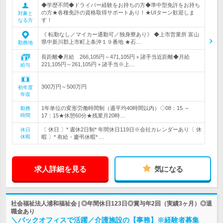
◆学歴不問◆ドライバー経験をお持ちの方◆準中型免許をお持ち
の方★各種免許の資格取得サポートあり！★UIターン歓迎しま
対象と
す！
なる方
《 転勤なし／マイカー通勤可／独身寮あり》 ◆上市営業所 富山
県中新川郡上市町上条沖１９番地 ★石…
勤務地
長距離◆月給 266,105円～471,105円＋諸手当近距離◆月給
221,105円～261,105円＋諸手当※上…
給与
300万円～500万円
初年度
年収
1年単位の変形労働時間制（週平均40時間以内）◇08：15 ～
勤務
時間
17：15★休憩60分★残業月20時…
〔 休日 〕* 週休2日制* 年間休日119日※会社カレンダーあり〔 休
休日
休暇
暇 〕* 有給・慶弔休暇* …
求人詳細を見る
気になる
社会福祉法人浦和福祉会 | ◎年間休日123日◎賞与年2回（実績3ヶ月）◎退
職金あり
＼バックオフィスで活躍／介護施設の【事務】※経験者募集