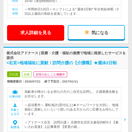
時間
18:00（休憩時間60分）…
＜年間休日115日＞※シフトによる* 週休2日制* 年次有給休暇（3
休日
休暇
日以上連続の有給を促進しています…
求人詳細を見る
気になる
株式会社アドナース | 医療・介護・福祉の連携で地域に根差したサービスを
提供
<右京>地域福祉に貢献！訪問介護の【介護職】★週休2日制
正社員
急募
女性のおしごと掲載中
情報更新日：2026/07/21
終了予定日：
2027/01/11
高齢者や障がいをお持ちの方のご自宅を訪問し、介護業務全般を
お任せします。
仕事内容
＜必須要件＞ 運転免許(原付以上)★チームワークを大切に、地域
福祉に貢献したいという想いのある方からのご応募をお待ちして
対象と
います。
なる方
＜アドナース右京 訪問介護＞ 京都市右京区太秦垣内町9-2 【雇
い入れ直後】上記事業所 【変更の範…
勤務地