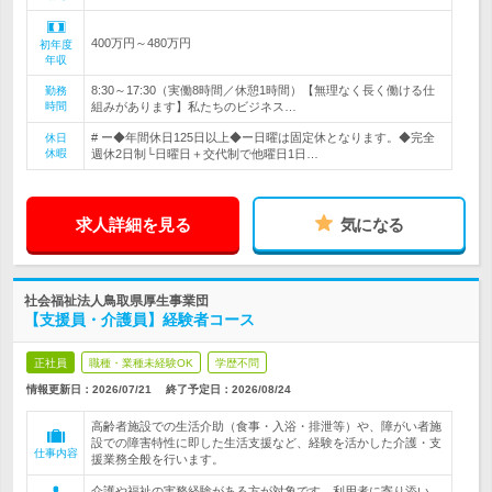
400万円～480万円
初年度
年収
8:30～17:30（実働8時間／休憩1時間）【無理なく長く働ける仕
勤務
時間
組みがあります】私たちのビジネス…
# ー◆年間休日125日以上◆ー日曜は固定休となります。◆完全
休日
休暇
週休2日制└日曜日＋交代制で他曜日1日…
求人詳細を見る
気になる
社会福祉法人鳥取県厚生事業団
【支援員・介護員】経験者コース
正社員
職種・業種未経験OK
学歴不問
情報更新日：2026/07/21
終了予定日：
2026/08/24
高齢者施設での生活介助（食事・入浴・排泄等）や、障がい者施
設での障害特性に即した生活支援など、経験を活かした介護・支
仕事内容
援業務全般を行います。
介護や福祉の実務経験がある方が対象です。利用者に寄り添い、