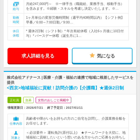
月給247,000円～ ※一律手当（職能給、業務手当、移動手当）
を含みます。※経験・スキルを考慮し決定いたします。※…
給与
1ヶ月単位の変形労働時間制（週平均40時間以内）【シフト例】
勤務
時間
早番／6:00～7:00日勤／9:00…
* 週休2日制（シフト制）* 年次有給休暇（入社6ヶ月後に10日付
休日
休暇
与）* バースデー休暇（誕生月に1…
求人詳細を見る
気になる
株式会社アドナース | 医療・介護・福祉の連携で地域に根差したサービスを
提供
<西京>地域福祉に貢献！訪問介護の【介護職】★週休2日制
正社員
急募
女性のおしごと掲載中
情報更新日：2026/07/21
終了予定日：
2027/01/11
高齢者や障がいをお持ちの方のご自宅を訪問し、介護業務全般を
お任せします。
仕事内容
＜必須要件＞ 運転免許(原付以上) ★チームワークを大切に、地
域福祉に貢献したいという想いのある方からのご応募をお待ちし
対象と