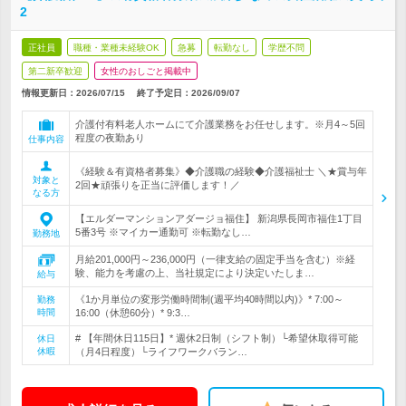
2
正社員
職種・業種未経験OK
急募
転勤なし
学歴不問
第二新卒歓迎
女性のおしごと掲載中
情報更新日：2026/07/15
終了予定日：
2026/09/07
介護付有料老人ホームにて介護業務をお任せします。※月4～5回
程度の夜勤あり
仕事内容
《経験＆有資格者募集》◆介護職の経験◆介護福祉士 ＼★賞与年
対象と
2回★頑張りを正当に評価します！／
なる方
【エルダーマンションアダージョ福住】 新潟県長岡市福住1丁目
5番3号 ※マイカー通勤可 ※転勤なし…
勤務地
月給201,000円～236,000円（一律支給の固定手当を含む）※経
験、能力を考慮の上、当社規定により決定いたしま…
給与
《1か月単位の変形労働時間制(週平均40時間以内)》* 7:00～
勤務
時間
16:00（休憩60分）* 9:3…
# 【年間休日115日】* 週休2日制（シフト制）└希望休取得可能
休日
休暇
（月4日程度）└ライフワークバラン…