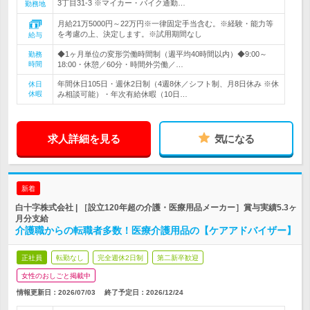
3丁目31-3 ※マイカー・バイク通勤…
勤務地
月給21万5000円～22万円※一律固定手当含む。※経験・能力等
を考慮の上、決定します。※試用期間なし
給与
◆1ヶ月単位の変形労働時間制（週平均40時間以内）◆9:00～
勤務
時間
18:00・休憩／60分・時間外労働／…
年間休日105日・週休2日制（4週8休／シフト制、月8日休み ※休
休日
休暇
み相談可能）・年次有給休暇（10日…
求人詳細を見る
気になる
新着
白十字株式会社 | ［設立120年超の介護・医療用品メーカー］賞与実績5.3ヶ
月分支給
介護職からの転職者多数！医療介護用品の【ケアアドバイザー】
正社員
転勤なし
完全週休2日制
第二新卒歓迎
女性のおしごと掲載中
情報更新日：2026/07/03
終了予定日：
2026/12/24