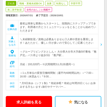
正社員
職種・業種未経験OK
急募
転勤なし
学歴不問
第二新卒歓迎
女性のおしごと掲載中
情報更新日：2026/07/31
終了予定日：
2026/10/01
最初は簡単な業務からスタートし、段階的にステップアップでき
ます。利用者の方とコミュニケーションをとることから始めてい
仕事内容
ただきます
＼未経験歓迎／資格は必要ありません◎人柄や意欲を重視しま
対象と
す！あたたかく、優しい方が多いので安心してご応募ください
なる方
＜グループリビングさとしん＞ 大分県大分市大字曲597番地 『敷
戸北』バス停より徒歩3分 『敷戸駅…
勤務地
月給：193,020円～※試用期間3カ月(待遇同一)
給与
＜1ヵ月単位の変形労働時間制（週平均40時間以内）＞* 7:00～
勤務
時間
16:00（休憩あり）* 9:00…
* 月9日休み（シフト制）* 有給休暇＊有給は年間20日くらいお休
休日
休暇
みする方もいます♪旅行やテーマパー…
求人詳細を見る
気になる