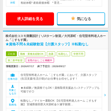
休暇
有給休暇* 産前産後休暇 * 育児…
求人詳細を見る
気になる
株式会社コスモ測量設計 | ＼UIターン歓迎／大河原町・住宅型有料老人ホー
ム「こすもす園」
★資格不問＆未経験歓迎【介護スタッフ】※転勤なし
正社員
職種・業種未経験OK
急募
転勤なし
学歴不問
第二新卒歓迎
女性のおしごと掲載中
情報更新日：2026/07/17
終了予定日：
2026/09/17
住宅型有料老人ホーム「こすもす園」において、介護スタッフ
(生活支援/生活介助)のお仕事をお任せします！
仕事内容
★未経験／無資格でもOK！資格取得支援あり♪ステップアップも
対象と
可能です◎
なる方
転勤なし／マイカー通勤OK 【住宅型有料老人ホーム こすもす
園】 宮城県柴田郡大河原町金ケ瀬字新開…
勤務地