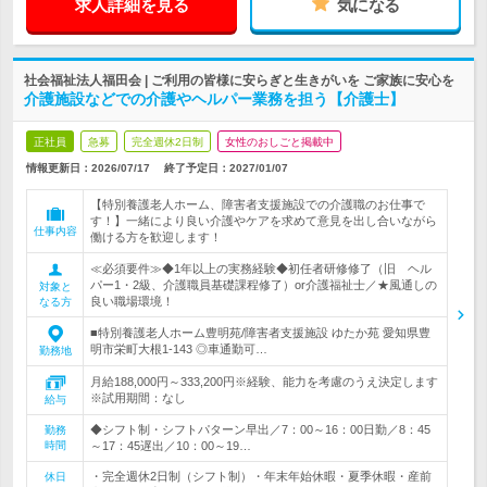
求人詳細を見る
気になる
社会福祉法人福田会 | ご利用の皆様に安らぎと生きがいを ご家族に安心を
介護施設などでの介護やヘルパー業務を担う【介護士】
正社員
急募
完全週休2日制
女性のおしごと掲載中
情報更新日：2026/07/17
終了予定日：
2027/01/07
【特別養護老人ホーム、障害者支援施設での介護職のお仕事で
す！】一緒により良い介護やケアを求めて意見を出し合いながら
仕事内容
働ける方を歓迎します！
≪必須要件≫◆1年以上の実務経験◆初任者研修修了（旧 ヘル
パー1・2級、介護職員基礎課程修了）or介護福祉士／★風通しの
対象と
良い職場環境！
なる方
■特別養護老人ホーム豊明苑/障害者支援施設 ゆたか苑 愛知県豊
明市栄町大根1-143 ◎車通勤可…
勤務地
月給188,000円～333,200円※経験、能力を考慮のうえ決定します
※試用期間：なし
給与
◆シフト制・シフトパターン早出／7：00～16：00日勤／8：45
勤務
時間
～17：45遅出／10：00～19…
・完全週休2日制（シフト制）・年末年始休暇・夏季休暇・産前
休日