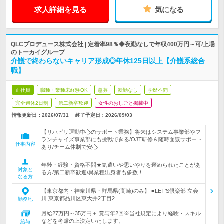
求人詳細を見る
気になる
QLCプロデュース株式会社 | 定着率98％◆夜勤なしで年収400万円～可/上場
のトーカイグループ
介護で終わらないキャリア形成◎年休125日以上【介護系総合
職】
正社員
職種・業種未経験OK
急募
転勤なし
学歴不問
完全週休2日制
第二新卒歓迎
女性のおしごと掲載中
情報更新日：2026/07/31
終了予定日：
2026/09/03
【リハビリ運動中心のサポート業務】将来はシステム事業部やフ
ランチャイズ事業部にも挑戦できる/OJT研修＆随時面談サポート
仕事内容
あり/チーム体制で安心
年齢・経験・資格不問★気遣いや思いやりを褒められたことがあ
対象と
る方/第二新卒歓迎/異業種出身者も多数！
なる方
【東京都内・神奈川県・群馬県(高崎)のみ】 ■LET’S倶楽部 立会
川 東京都品川区東大井2丁目2…
勤務地
月給27万円～35万円＋ 賞与年2回※当社規定により経験・スキル
などを考慮の上決定いたします。
給与