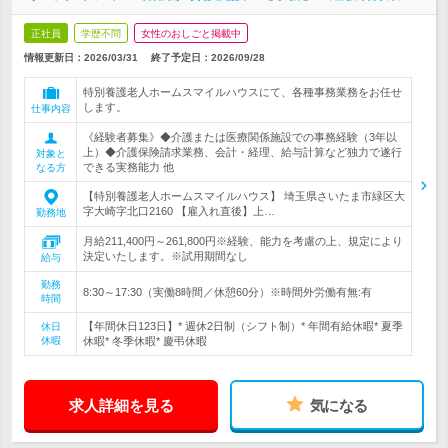
正社員
学歴不問
女性のおしごと掲載中
情報更新日：2026/03/31
終了予定日：
2026/09/28
特別養護老人ホームスマイルハウスにて、各種事務業務をお任せ
します。
仕事内容
《経験者募集》◆介護または医療関係施設での事務経験（3年以
上）◆介護保険請求業務、会計・経理、給与計算など独力で遂行
対象と
できる実務能力 他
なる方
【特別養護老人ホームスマイルハウス】 埼玉県さいたま市緑区大
字大崎字北口2160 【雇入れ直後】上…
勤務地
月給211,400円～261,800円※経験、能力を考慮の上、規定により
決定いたします。※試用期間なし
給与
勤務
8:30～17:30（実働8時間／休憩60分）※時間外労働有無:有
時間
【年間休日123日】* 週休2日制（シフト制）* 年間有給休暇* 夏季
休日
休暇
休暇* 冬季休暇* 慶弔休暇
求人詳細を見る
気になる