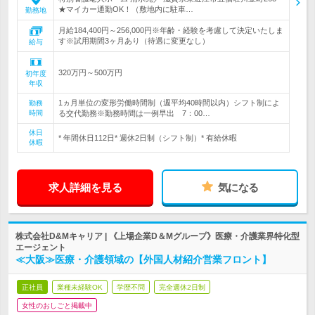
★マイカー通勤OK！（敷地内に駐車…
勤務地
月給184,400円～256,000円※年齢・経験を考慮して決定いたしま
す※試用期間3ヶ月あり（待遇に変更なし）
給与
320万円～500万円
初年度
年収
1ヵ月単位の変形労働時間制（週平均40時間以内）シフト制によ
勤務
時間
る交代勤務※勤務時間は一例早出 7：00…
休日
* 年間休日112日* 週休2日制（シフト制）* 有給休暇
休暇
求人詳細を見る
気になる
株式会社D&Mキャリア | 《上場企業D＆Mグループ》医療・介護業界特化型
エージェント
≪大阪≫医療・介護領域の【外国人材紹介営業フロント】
正社員
業種未経験OK
学歴不問
完全週休2日制
女性のおしごと掲載中