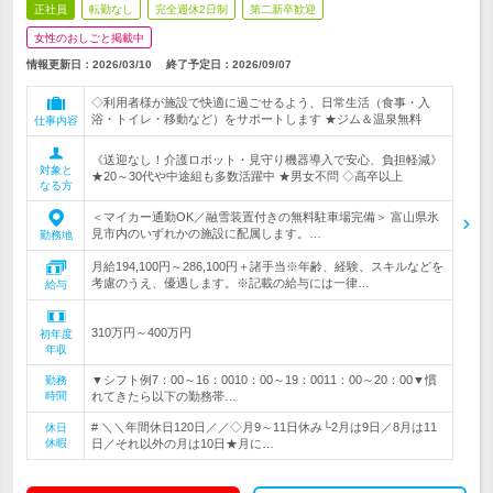
正社員
転勤なし
完全週休2日制
第二新卒歓迎
女性のおしごと掲載中
情報更新日：2026/03/10
終了予定日：
2026/09/07
◇利用者様が施設で快適に過ごせるよう、日常生活（食事・入
浴・トイレ・移動など）をサポートします ★ジム＆温泉無料
仕事内容
《送迎なし！介護ロボット・見守り機器導入で安心、負担軽減》
対象と
★20～30代や中途組も多数活躍中 ★男女不問 ◇高卒以上
なる方
＜マイカー通勤OK／融雪装置付きの無料駐車場完備＞ 富山県氷
見市内のいずれかの施設に配属します。…
勤務地
月給194,100円～286,100円＋諸手当※年齢、経験、スキルなどを
考慮のうえ、優遇します。※記載の給与には一律…
給与
310万円～400万円
初年度
年収
▼シフト例7：00～16：0010：00～19：0011：00～20：00▼慣
勤務
時間
れてきたら以下の勤務帯…
# ＼＼年間休日120日／／◇月9～11日休み└2月は9日／8月は11
休日
休暇
日／それ以外の月は10日★月に…