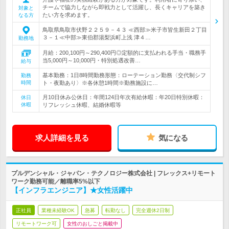
チームで協力しながら即戦力として活躍し、長くキャリアを築き
対象と
たい方を求めます。
なる方
鳥取県鳥取市伏野２２５９－４３ ≪西部≫米子市皆生新田２丁目
３－１≪中部≫東伯郡湯梨浜町上浅 津４…
勤務地
月給：200,100円～290,400円◎定額的に支払われる手当・職務手
当5,000円～10,000円・特別処遇改善…
給与
基本勤務：1日8時間勤務形態：ローテーション勤務〈交代制シフ
勤務
時間
ト・夜勤あり〉※各休憩1時間※勤務施設に…
月10日休み公休日：年間124日年次有給休暇：年20日特別休暇：
休日
休暇
リフレッシュ休暇、結婚休暇等
求人詳細を見る
気になる
プルデンシャル・ジャパン・テクノロジー株式会社 | フレックス+リモート
ワーク勤務可能／離職率5%以下
【インフラエンジニア】★女性活躍中
正社員
業種未経験OK
急募
転勤なし
完全週休2日制
リモートワーク可
女性のおしごと掲載中