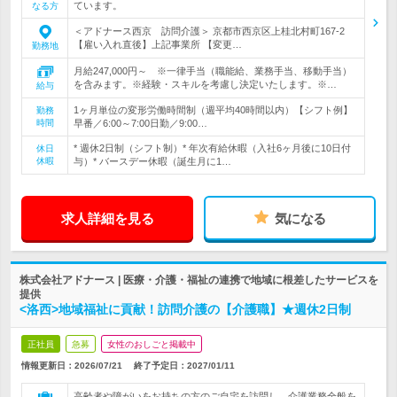
ています。
なる方
＜アドナース西京 訪問介護＞ 京都市西京区上桂北村町167-2
【雇い入れ直後】上記事業所 【変更…
勤務地
月給247,000円～ ※一律手当（職能給、業務手当、移動手当）
を含みます。※経験・スキルを考慮し決定いたします。※…
給与
1ヶ月単位の変形労働時間制（週平均40時間以内）【シフト例】
勤務
時間
早番／6:00～7:00日勤／9:00…
* 週休2日制（シフト制）* 年次有給休暇（入社6ヶ月後に10日付
休日
休暇
与）* バースデー休暇（誕生月に1…
求人詳細を見る
気になる
株式会社アドナース | 医療・介護・福祉の連携で地域に根差したサービスを
提供
<洛西>地域福祉に貢献！訪問介護の【介護職】★週休2日制
正社員
急募
女性のおしごと掲載中
情報更新日：2026/07/21
終了予定日：
2027/01/11
高齢者や障がいをお持ちの方のご自宅を訪問し、介護業務全般を