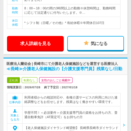
給与
8：00～18：00の間の3時間以上の勤務※休憩時間は、勤務時間
勤務
時間
に応じて法定通りに付与いたします。※…
休日
* シフト制（日曜／その他）* 有給休暇※年間休日107日
休暇
求人詳細を見る
気になる
医療法人蘭佑会 | 長崎市にて介護老人保健施設などを運営する医療法人
≪長崎≫介護老人保健施設の【介護支援専門員】残業なし/日勤
正社員
転勤なし
女性のおしごと掲載中
情報更新日：2026/07/28
終了予定日：
2027/01/18
利用者様からの相談対応や、各種介護サービスの利用に向けた連
絡調整などをお任せします。残業はなく働きやすい環境です。
仕事内容
学歴不問！＜必須要件＞介護支援専門員の資格をお持ちの方、普
対象と
通自動車免許（AT限定可）をお持ちの方
なる方
【老人保健施設ダイヤランド崎望館】 長崎県長崎市ダイヤランド