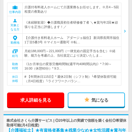
介護付有料老人ホームにて介護業務をお任せします。※月4～5回
程度の夜勤あり
仕事内容
《未経験歓迎》◆介護職員初任者研修修了者 ＼★賞与年2回★頑
対象と
張りを正当に評価します！／
なる方
【介護付き有料老人ホーム アダージョ福住】 新潟県長岡市福住
1丁目5番3号 ※マイカー通勤可 ※転…
勤務地
月給188,000円～221,000円（一律支給の固定手当を含む）※経
験、能力を考慮の上、当社規定により決定いたしま…
給与
《1か月単位の変形労働時間制(週平均40時間以内)》* 7:00～
勤務
時間
16:00（休憩60分）* 9:3…
# 【年間休日115日】* 週休2日制（シフト制）└希望休取得可能
休日
休暇
（月4日程度）└ライフワークバラン…
求人詳細を見る
気になる
株式会社さくら介護サービス | ◎20年以上の実績で信頼を築く会社◎希望休
取得可能(月4日程度)
【介護福祉士】★有資格者募集★残業少なめ★女性活躍★賞与年