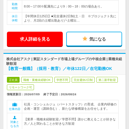
勤務
8:00～17:00※配属先により9：00～18：00の場合あり。
時間
【年間休日125日】■完全週休2日制(土・日 ※プロジェクト先に
休日
休暇
より、月2回の土曜出勤あり)└土曜出…
求人詳細を見る
気になる
株式会社アスク | 東証スタンダード市場上場グループの中核企業 | 業種未経
験歓迎
【教育一般職】（採用・教育）／年休122日／在宅勤務OK
正社員
職種・業種未経験OK
学歴不問
完全週休2日制
第二新卒歓迎
リモートワーク可
情報更新日：2026/07/09
終了予定日：
2026/08/24
社員・コンシェルジュ（パートスタッフ）の育成、 企業内研修の
企画・運営（講師含む）、新たな研修構築をお任せします。
仕事内容
【業界・職種未経験歓迎／学歴不問】誰かに教えることが好きな
対象と
方／人と関わることが好きな方歓迎
なる方