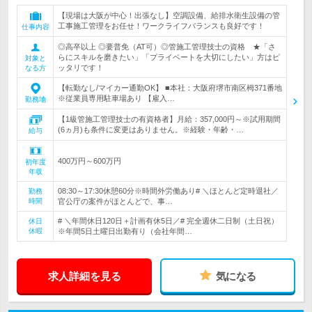
【現場は大阪が中心！出張なし】空調設備、給排水衛生設備の管
工事施工管理をお任せ！ワークライフバランスも良好です！
仕事内容
◎高卒以上 ◎要普免（AT可）◎管施工管理技士の資格 ★「さ
らにスキルを磨きたい」「プライベートを大切にしたい」方はピ
対象と
ッタリです！
なる方
【転勤なし/マイカー通勤OK】 ■本社：大阪府堺市南区栂371番地
※従業員専用駐車場あり 【雇入…
勤務地
【1級管施工管理技士の有資格者】月給：357,000円～※試用期間
(6ヵ月)も条件に変更はありません。※経験・年齢・…
給与
400万円～600万円
初年度
年収
08:30～17:30休憩60分※時間外労働あり# ＼ほとんど定時退社／
勤務
時間
官公庁の案件がほとんどで、事…
# ＼年間休日120日＋計画有休5日／# 完全週休二日制（土日祝）
休日
休暇
※年間5日土曜日出勤有り（会社年間…
求人詳細を見る
気になる