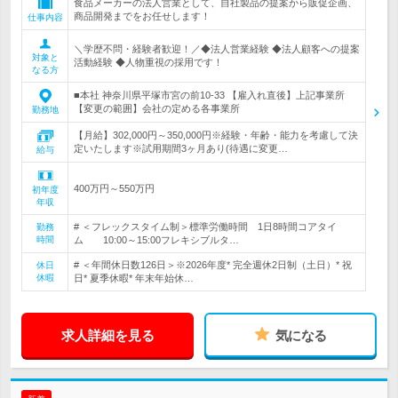
食品メーカーの法人営業として、自社製品の提案から販促企画、
商品開発までをお任せします！
仕事内容
＼学歴不問・経験者歓迎！／◆法人営業経験 ◆法人顧客への提案
対象と
活動経験 ◆人物重視の採用です！
なる方
■本社 神奈川県平塚市宮の前10-33 【雇入れ直後】上記事業所
【変更の範囲】会社の定める各事業所
勤務地
【月給】302,000円～350,000円※経験・年齢・能力を考慮して決
定いたします※試用期間3ヶ月あり(待遇に変更…
給与
400万円～550万円
初年度
年収
# ＜フレックスタイム制＞標準労働時間 1日8時間コアタイ
勤務
時間
ム 10:00～15:00フレキシブルタ…
# ＜年間休日数126日＞※2026年度* 完全週休2日制（土日）* 祝
休日
休暇
日* 夏季休暇* 年末年始休…
求人詳細を見る
気になる