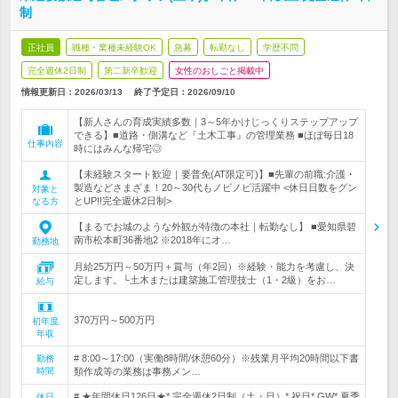
制
正社員
職種・業種未経験OK
急募
転勤なし
学歴不問
完全週休2日制
第二新卒歓迎
女性のおしごと掲載中
情報更新日：2026/03/13
終了予定日：
2026/09/10
【新人さんの育成実績多数｜3～5年かけじっくりステップアップ
できる】■道路・側溝など『土木工事』の管理業務 ■ほぼ毎日18
仕事内容
時にはみんな帰宅◎
【未経験スタート歓迎｜要普免(AT限定可)】■先輩の前職:介護・
製造などさまざま！20～30代もノビノビ活躍中 <休日日数をグン
対象と
とUP!!完全週休2日制>
なる方
【まるでお城のような外観が特徴の本社｜転勤なし】 ■愛知県碧
南市松本町36番地2 ※2018年にオ…
勤務地
月給25万円～50万円＋賞与（年2回）※経験・能力を考慮し、決
定します。└土木または建築施工管理技士（1・2級）をお…
給与
370万円～500万円
初年度
年収
# 8:00～17:00（実働8時間/休憩60分）※残業月平均20時間以下書
勤務
時間
類作成等の業務は事務メン…
# ★年間休日126日★* 完全週休2日制（土・日）* 祝日* GW* 夏季
休日