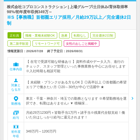
株式会社コプロコンストラクション | 上場グループ/土日休み/育休取得率
98%/初年度年収例349万～
※S【事務職】首都圏エリア採用／月給29万以上／完全週休2日
制
正社員
職種・業種未経験OK
急募
転勤なし
完全週休2日制
第二新卒歓迎
リモートワーク可
女性のおしごと掲載中
情報更新日：2026/07/28
終了予定日：
2026/08/31
【 在宅で受講可能な研修あり 】資料作成やデータ入力、進行の
チェック、スタッフ管理といった事務業務を中心にお任せします
仕事内容
※入社時期も相談可能
【 未経験・ブランクがある方もOK 】◎高卒以上 ◎首都圏の希望
対象と
エリアで働きたい方 ◎20～30代が中心で活躍中 ★
なる方
東京・千葉・神奈川・埼玉での勤務となります ※希望勤務地を選
択でき、転勤はありません♪ ▼ 積極採…
勤務地
月給29万1230円＋皆勤手当1万円＋諸手当※残業代全額支給！働
いた分はしっかり給与に還元されます！
給与
349万円～1200万円
初年度
年収