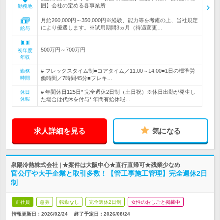
囲】会社の定める各事業所
勤務地
月給260,000円～350,000円※経験、能力等を考慮の上、当社規定
により優遇します。※試用期間3ヵ月（待遇変更…
給与
500万円～700万円
初年度
年収
# フレックスタイム制■コアタイム／11:00～14:00■1日の標準労
勤務
時間
働時間／7時間45分■フレキ…
# 年間休日125日* 完全週休2日制（土日祝）※休日出勤が発生し
休日
休暇
た場合は代休を付与* 年間有給休暇…
求人詳細を見る
気になる
泉陽冷熱株式会社 | ★案件は大阪中心★直行直帰可★残業少なめ
官公庁や大手企業と取引多数！【管工事施工管理】完全週休2日
制
正社員
急募
転勤なし
完全週休2日制
女性のおしごと掲載中
情報更新日：2026/02/24
終了予定日：
2026/08/24