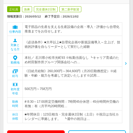
正社員
急募
完全週休2日制
第二新卒歓迎
情報更新日：2026/05/12
終了予定日：
2026/11/02
電子部品の生産を支える生産設備の企画・導入・評価から合理化
推進までをお任せします。
仕事内容
《必須条件》■大卒以上■合理化企画や新規設備導入～立上げ、技
対象と
術的評価を自らリーダーとして実行した経験
なる方
本社／ 石川県小松市光町93 ※転勤当面なし ┗キャリア育成のた
め村田製作所グループ関係会社への…
勤務地
《日給月給制》260,000円～364,600円（月20日勤務想定）※経
験・年齢・能力を考慮して決定いたします※試用…
給与
500万円～758万円
初年度
年収
# 8:30～17:00所定労働時間：7時間45分休憩：45分時間外労働の
勤務
時間
有無：有（月平均20時間程…
■年間休日：123日相当・完全週休2日制（土日）※祝日は当社カ
休日
休暇
レンダーに準拠します。 ┗週中の祝日は…