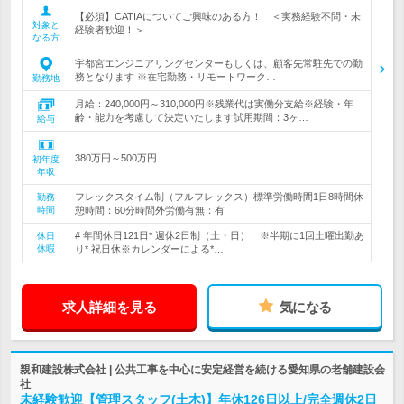
【必須】CATIAについてご興味のある方！ ＜実務経験不問・未
対象と
経験者歓迎！＞
なる方
宇都宮エンジニアリングセンターもしくは、顧客先常駐先での勤
務となります ※在宅勤務・リモートワーク…
勤務地
月給：240,000円～310,000円※残業代は実働分支給※経験・年
齢・能力を考慮して決定いたします試用期間：3ヶ…
給与
380万円～500万円
初年度
年収
フレックスタイム制（フルフレックス）標準労働時間1日8時間休
勤務
時間
憩時間：60分時間外労働有無：有
# 年間休日121日* 週休2日制（土・日） ※半期に1回土曜出勤あ
休日
休暇
り* 祝日休※カレンダーによる*…
求人詳細を見る
気になる
親和建設株式会社 | 公共工事を中心に安定経営を続ける愛知県の老舗建設会
社
未経験歓迎【管理スタッフ(土木)】年休126日以上/完全週休2日