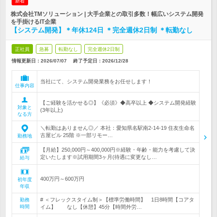
新着
株式会社TMソリューション | 大手企業との取引多数！幅広いシステム開発
を手掛けるIT企業
【システム開発】＊年休124日 ＊完全週休2日制 ＊転勤なし
正社員
急募
転勤なし
完全週休2日制
情報更新日：2026/07/07
終了予定日：
2026/12/28
当社にて、システム開発業務をお任せします！
仕事内容
【ご経験を活かせる◎】《必須》◆高卒以上 ◆システム開発経験
対象と
(3年以上)
なる方
＼転勤はありません◎／ 本社：愛知県名駅南2-14-19 住友生命名
古屋ビル 25階 ※一部リモー…
勤務地
【月給】250,000円～400,000円※経験・年齢・能力を考慮して決
定いたします※試用期間3ヶ月(待遇に変更なし…
給与
400万円～600万円
初年度
年収
# ＜フレックスタイム制＞【標準労働時間】 1日8時間【コアタ
勤務
時間
イム】 なし【休憩】45分【時間外労…