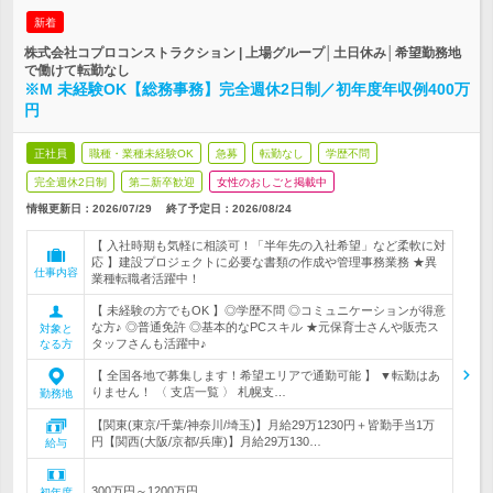
新着
株式会社コプロコンストラクション | 上場グループ│土日休み│希望勤務地
で働けて転勤なし
※M 未経験OK【総務事務】完全週休2日制／初年度年収例400万
円
正社員
職種・業種未経験OK
急募
転勤なし
学歴不問
完全週休2日制
第二新卒歓迎
女性のおしごと掲載中
情報更新日：2026/07/29
終了予定日：
2026/08/24
【 入社時期も気軽に相談可！「半年先の入社希望」など柔軟に対
応 】建設プロジェクトに必要な書類の作成や管理事務業務 ★異
仕事内容
業種転職者活躍中！
【 未経験の方でもOK 】◎学歴不問 ◎コミュニケーションが得意
な方♪ ◎普通免許 ◎基本的なPCスキル ★元保育士さんや販売ス
対象と
タッフさんも活躍中♪
なる方
【 全国各地で募集します！希望エリアで通勤可能 】 ▼転勤はあ
りません！ 〈 支店一覧 〉 札幌支…
勤務地
【関東(東京/千葉/神奈川/埼玉)】月給29万1230円＋皆勤手当1万
円【関西(大阪/京都/兵庫)】月給29万130…
給与
300万円～1200万円
初年度