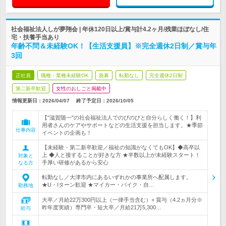
社会福祉法人しが夢翔会 | 年休120日以上/賞与計4.2ヶ月/残業ほぼなし/住
宅・扶養手当あり
年齢不問＆未経験OK！【生活支援員】※完全週休2日制／賞与年
3回
正社員
職種・業種未経験OK
急募
転勤なし
完全週休2日制
第二新卒歓迎
女性のおしごと掲載中
情報更新日：2026/04/07
終了予定日：
2026/10/05
【"滋賀随一"の社会福祉法人でのびのびと自分らしく働く！】利
用者さんのケアやサポートなどの生活支援を担当します。★季節
仕事内容
イベントの企画も！
【未経験・第二新卒歓迎／福祉の知識がなくてもOK】◆高卒以
上 ◆人と接することが好きな方 ★半数以上が未経験スタート！
対象と
手厚い研修があるから安心
なる方
転勤なし／大津市内にあるいずれかの事業所へ配属します。
★U・Iターン歓迎 ★マイカー・バイク・自…
勤務地
大卒／月給22万300円以上（一律手当含む）+ 賞与（4.2ヵ月分※
昨年度実績）専門卒・短大卒／月給21万5,300…
給与