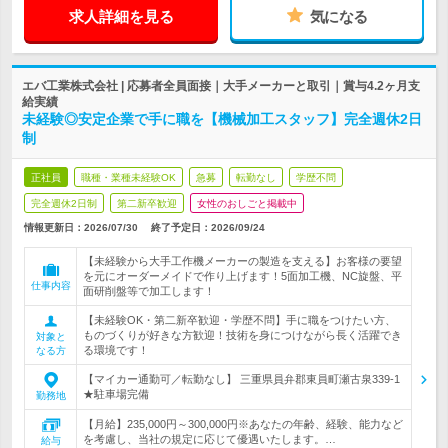
求人詳細を見る
気になる
エバ工業株式会社 | 応募者全員面接｜大手メーカーと取引｜賞与4.2ヶ月支
給実績
未経験◎安定企業で手に職を【機械加工スタッフ】完全週休2日
制
正社員
職種・業種未経験OK
急募
転勤なし
学歴不問
完全週休2日制
第二新卒歓迎
女性のおしごと掲載中
情報更新日：2026/07/30
終了予定日：
2026/09/24
【未経験から大手工作機メーカーの製造を支える】お客様の要望
を元にオーダーメイドで作り上げます！5面加工機、NC旋盤、平
仕事内容
面研削盤等で加工します！
【未経験OK・第二新卒歓迎・学歴不問】手に職をつけたい方、
ものづくりが好きな方歓迎！技術を身につけながら長く活躍でき
対象と
る環境です！
なる方
【マイカー通勤可／転勤なし】 三重県員弁郡東員町瀬古泉339-1
★駐車場完備
勤務地
【月給】235,000円～300,000円※あなたの年齢、経験、能力など
を考慮し、当社の規定に応じて優遇いたします。…
給与