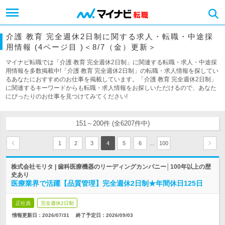
介護 教育 完全週休2日制に関する求人・転職・中途採
用情報 (4ページ目 )＜8/7（金）更新＞
マイナビ転職では「介護 教育 完全週休2日制」に関連する転職・求人・中途採
用情報を多数掲載中!「介護 教育 完全週休2日制」の転職・求人情報を探してい
るあなたにおすすめのお仕事を掲載しています。「介護 教育 完全週休2日制」
に関連するキーワードからも転職・求人情報をお探しいただけるので、あなた
にぴったりのお仕事を見つけてみてください!
151～200件 (全6207件中)
…
1
2
3
4
5
6
100
株式会社モリタ | 歯科医療機器のリーディングカンパニー│100年以上の歴
史あり
医療業界で活躍【品質管理】完全週休2日制★年間休日125日
正社員
完全週休2日制
情報更新日：2026/07/31
終了予定日：
2026/09/03