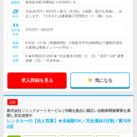
南市松本町36番地2 ※2018年にオ…
勤務地
月給25万円～50万円＋賞与（年2回）※経験・能力を考慮し、決
定します。└土木または建築施工管理技士（1・2級）をお…
給与
370万円～500万円
初年度
年収
# 8:00～17:00（実働8時間）※残業月平均20時間以下書類作成等
勤務
時間
の業務は事務メンバーが手伝っ…
# ★年間休日126日★* 完全週休2日制（土・日）* 祝日* GW* 夏季
休日
休暇
休暇（7日）* 年末年始…
求人詳細を見る
気になる
新着
株式会社ソニックオートモービル | 沖縄を拠点に幅広い自動車関連事業を展
開し安定成長中
レンタカーの【法人営業】★未経験OK／完全週休2日制／賞与年
2回