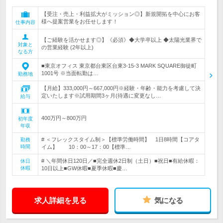
【受注・売上・利益拡大がミッション◎】新規開拓を中心にお客
様へ提案営業をお任せします！
仕事内容
【ご経験を活かせます◎】《必須》◆大学卒以上 ◆太陽光業界で
対象と
の営業経験 (2年以上)
なる方
■東京オフィス 東京都台東区台東3-15-3 MARK SQUARE御徒町
1001号 ※当面転勤は…
勤務地
【月給】333,000円～667,000円※経験・年齢・能力を考慮して決
定いたします※試用期間3ヶ月(待遇に変更なし…
給与
400万円～800万円
初年度
年収
# ＜フレックスタイム制＞【標準労働時間】 1日8時間【コアタ
勤務
時間
イム】 10：00～17：00【標準…
# ＼年間休日120日／■完全週休2日制（土日）■祝日■有給休暇：
休日
休暇
10日以上■GW休暇■夏季休暇■慶…
求人詳細を見る
気になる