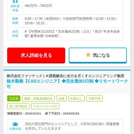
450万円～750万円
初年度
年収
8:30～17:30（休憩60分）※技術部門休憩時間⇒12:00～12:50／
勤務
時間
15:00～15:10…
# 【年間休日120日】* 完全週休2日制（土日）* 祝日* 年末年始休
休日
休暇
暇* 夏季休暇* GW休暇*…
求人詳細を見る
気になる
株式会社ファソテック | ＃課題解決に全力を尽くすエンジニアリング集団
栃木勤務【CADエンジニア】◆完全週休2日制 ◆リモートワーク
可
正社員
職種・業種未経験OK
急募
転勤なし
学歴不問
第二新卒歓迎
リモートワーク可
情報更新日：2026/03/31
終了予定日：
2026/09/28
当社の受託部門のエンジニアとして、CATIA (3DCAD）関連業務
を担当していただきます
仕事内容