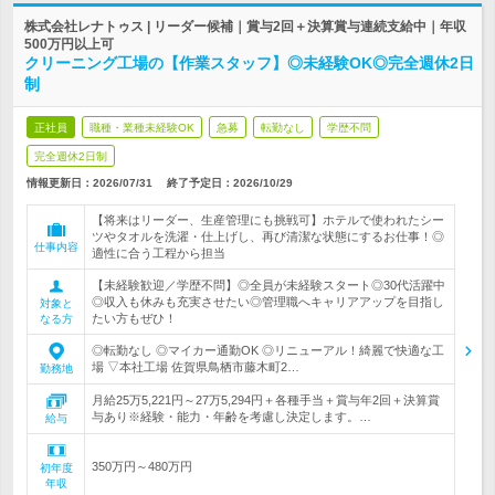
株式会社レナトゥス | リーダー候補｜賞与2回＋決算賞与連続支給中｜年収
500万円以上可
クリーニング工場の【作業スタッフ】◎未経験OK◎完全週休2日
制
正社員
職種・業種未経験OK
急募
転勤なし
学歴不問
完全週休2日制
情報更新日：2026/07/31
終了予定日：
2026/10/29
【将来はリーダー、生産管理にも挑戦可】ホテルで使われたシー
ツやタオルを洗濯・仕上げし、再び清潔な状態にするお仕事！◎
仕事内容
適性に合う工程から担当
【未経験歓迎／学歴不問】◎全員が未経験スタート◎30代活躍中
◎収入も休みも充実させたい◎管理職へキャリアアップを目指し
対象と
たい方もぜひ！
なる方
◎転勤なし ◎マイカー通勤OK ◎リニューアル！綺麗で快適な工
場 ▽本社工場 佐賀県鳥栖市藤木町2…
勤務地
月給25万5,221円～27万5,294円＋各種手当＋賞与年2回＋決算賞
与あり※経験・能力・年齢を考慮し決定します。…
給与
350万円～480万円
初年度
年収