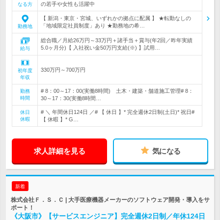
の若手や女性も活躍中
なる方
【 新潟・東京・宮城、いずれかの拠点に配属 】 ★転勤なしの
「地域限定社員制度」あり ★勤務地の希…
勤務地
総合職／月給26万円～33万円＋諸手当＋賞与(年2回／昨年実績
5.0ヶ月分)【 入社祝い金50万円支給(※) 】試用…
給与
330万円～700万円
初年度
年収
# 8：00～17：00(実働8時間) 土木・建築・舗道施工管理# 8：
勤務
時間
30～17：30(実働8時間…
# ＼ 年間休日124日 ／# 【 休日 】* 完全週休2日制(土日)* 祝日#
休日
休暇
【 休暇 】* G…
求人詳細を見る
気になる
新着
株式会社Ｆ．Ｓ．Ｃ | 大手医療機器メーカーのソフトウェア開発・導入をサ
ポート！
《大阪市》【サービスエンジニア】完全週休2日制／年休124日