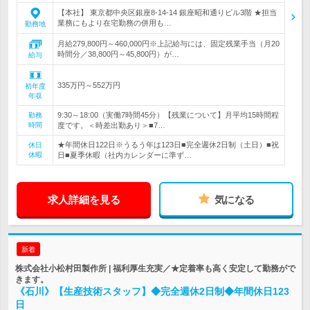
【本社】 東京都中央区銀座8-14-14 銀座昭和通りビル3階 ★担当
業務にもより在宅勤務の併用も…
勤務地
月給279,800円～460,000円※上記給与には、固定残業手当（月20
時間分／38,800円～45,800円）が…
給与
335万円～552万円
初年度
年収
9:30～18:00（実働7時間45分）【残業について】月平均15時間程
勤務
時間
度です。＜時差出勤あり＞■7…
★年間休日122日※うるう年は123日■完全週休2日制（土日）■祝
休日
休暇
日■夏季休暇（社内カレンダーに準ず…
求人詳細を見る
気になる
新着
株式会社小松村田製作所 | 福利厚生充実／★定着率も高く安定して勤務がで
きます。
《石川》【生産技術スタッフ】◆完全週休2日制◆年間休日123
日