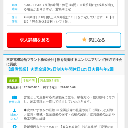
8:30～17:30 （実働8時間・休憩1時間）※繁忙期には残業が増え
勤務
時間
る場合がありますが、通常期は定…
# 年間休日110日以上⇒来年度は115日を予定しています！# 【休
休日
休暇
日】* 完全週休2日制（シフト制…
求人詳細を見る
気になる
三菱電機冷熱プラント株式会社 | 熱を制御するエンジニアリング技術で社会
に貢献
【設備営業】★完全週休2日制★年間休日125日★賞与年2回
正社員
学歴不問
完全週休2日制
情報更新日：2026/04/10
終了予定日：
2026/10/08
営業として顧客対応の最前線に立ち、顧客対応・信頼獲得に尽力
し、施工管理も一貫して担当していただきます。
仕事内容
◆次のいずれかの経験 ⇒ 空調設備の提案や施工に関わった経験
／空調・機械・生産設備の保守・点検の経験／空調設備の設計や
対象と
施工管理の経験
なる方
愛媛県西条市ひうち8‐16 【雇入れ直後】上記事業所 【変更の範