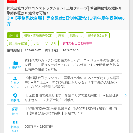
新着
株式会社コプロコンストラクション | 上場グループ│希望勤務地を選択可│
季節休暇は10連休が可能♪
※■【事務系総合職】完全週休2日制/転勤なし/初年度年収例400
万
正社員
職種・業種未経験OK
急募
転勤なし
完全週休2日制
第二新卒歓迎
リモートワーク可
女性のおしごと掲載中
情報更新日：2026/08/07
終了予定日：
2026/09/10
資料作成やカンタンな図面のチェック、スケジュールの管理など
を通して、周りをサポートしていくお仕事です♪ ★研修が充実/入
仕事内容
社時期の相談にも対応
《未経験歓迎ポジション！異業種出身のメンバーがたくさん活躍
中》■高卒以上■「すぐに転職はムリかも」「半年先の入社がい
対象と
い」など入社時期も相談OK
なる方
【 全国各地で募集します！希望エリアで通勤可能 】 ▼転勤はあ
りません！ 〈 支店一覧 〉 札幌支…
勤務地
【関東(東京/千葉/神奈川/埼玉)】月給29万1230円＋皆勤手当1万
円【関西(大阪/京都/兵庫)】月給29万130…
給与
300万円～1200万円
初年度
年収