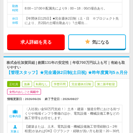
勤務
8:00～17:00※配属先により9：00～18：00の場合あり。
時間
【年間休日125日】■完全週休2日制（土・日 ※プロジェクト先
休日
休暇
により、月2回の土曜出勤あり）└土曜出…
求人詳細を見る
気になる
株式会社加賀田組 | 創業131年の安定性｜年収700万円以上も可｜有給も取
りやすい
【管理スタッフ】★完全週休2日制(土日祝) ★昨年度賞与5ヵ月分
正社員
急募
転勤なし
学歴不問
完全週休2日制
第二新卒歓迎
女性のおしごと掲載中
情報更新日：2026/06/26
終了予定日：
2026/08/27
〈入社祝い金50万円支給！〉土木・建築・舗道分野における街づ
くりや地域インフラ整備のほか、電気設備・機械設備工事などの
仕事内容
施工管理をお任せします。
【建築または、土木、電気設備・機械設備施工管理経験(1～2年
程度)があればOK】◎ブランク・経験が浅い方も歓迎！20～30代
対象と