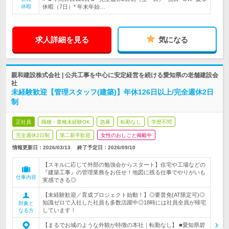
休暇
休暇（7日）* 年末年始…
求人詳細を見る
気になる
親和建設株式会社 | 公共工事を中心に安定経営を続ける愛知県の老舗建設会
社
未経験歓迎【管理スタッフ(建築)】年休126日以上/完全週休2日
制
正社員
職種・業種未経験OK
急募
転勤なし
学歴不問
完全週休2日制
第二新卒歓迎
女性のおしごと掲載中
情報更新日：2026/03/13
終了予定日：
2026/09/10
【スキルに応じて外部の勉強会からスタート】住宅や工場などの
『建築工事』の管理業務をお任せ！地図に残る仕事でやりがいも
仕事内容
実感できる◎
【未経験歓迎／育成プロジェクト始動！】◎要普免(AT限定可)◎
知識ゼロで入社した社員も多数活躍中◎18時には社員全員が帰宅
対象と
しています！
なる方
【まるでお城のような外観が特徴の本社｜転勤なし】 ■愛知県碧