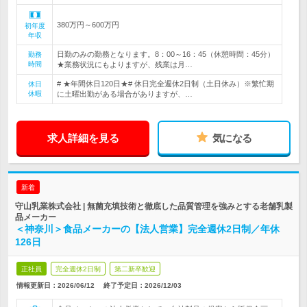
380万円～600万円
初年度
年収
日勤のみの勤務となります。8：00～16：45（休憩時間：45分）
勤務
時間
★業務状況にもよりますが、残業は月…
# ★年間休日120日★# 休日完全週休2日制（土日休み）※繁忙期
休日
休暇
に土曜出勤がある場合がありますが、…
求人詳細を見る
気になる
新着
守山乳業株式会社 | 無菌充填技術と徹底した品質管理を強みとする老舗乳製
品メーカー
＜神奈川＞食品メーカーの【法人営業】完全週休2日制／年休
126日
正社員
完全週休2日制
第二新卒歓迎
情報更新日：2026/06/12
終了予定日：
2026/12/03