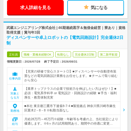
求人詳細を見る
気になる
武蔵エンジニアリング株式会社 | 46期連続黒字＆無借金経営｜寮あり｜資格
取得支援｜賞与年3回
ディスペンサーや卓上ロボットの【電気回路設計】完全週休2日
制
正社員
職種・業種未経験OK
転勤なし
完全週休2日制
第二新卒歓迎
情報更新日：2026/07/28
終了予定日：
2026/08/31
【充実の研修で安心スタート◎】■ディスペンサーや自動塗布装
置などの電気回路設計業務をお任せします。★チームで取り組む
仕事内容
から安心
【業界トップクラスの企業で技術力を伸ばしたい方はぜひ！】■
必須：電気系学科卒 or 電気設計・回路設計の経験 ★手当・福利
対象と
厚生・教育体制充実
なる方
■本社 東京都三鷹市下連雀8-7-4 ■製造拠点 神奈川県川崎市麻生
区栗木2－8－8 ※転勤当面なし
勤務地
月給28万円～45万円※経験・年齢等を考慮の上、当社規定により
優遇します。※6ヶ月の試用期間あり。期間中の待遇に変更…
給与