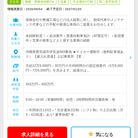
正社員
職種・業種未経験OK
急募
完全週休2日制
第二新卒歓迎
情報更新日：2026/08/04
終了予定日：
2027/01/25
保険会社や整備工場などの法人顧客に対し、損保代車やメンテナ
ンス代車などの手配や最適な車両のご提案をお任せします。
仕事内容
未経験歓迎！＜必須要件＞普通自動車免許（AT限定可）＜歓迎要
対象と
件＞営業や接客など人と接する業務の経験
なる方
沖縄県豊見城市伊良波683番地 ★マイカー通勤可（無料駐車場あ
り） 【雇入れ直後】上記事業所 【変…
勤務地
月給22万9,000円～30万円※月45時間分の固定残業代（5万8,000
円～7万6,000円）を含みます。超過分は…
給与
343万円～450万円
初年度
年収
勤務
9:00～18:00（実働8時間）休憩：1時間時間外労働有無：有
時間
＜年間休日115日＞* 完全週休2日制（シフト制）※土日出勤（月
休日
休暇
3～4日程度）あり* 夏季休暇* 年…
求人詳細を見る
気になる