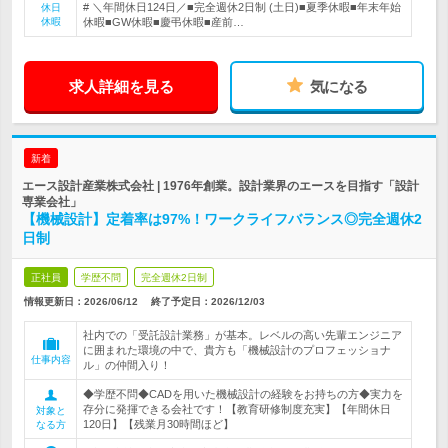
# ＼年間休日124日／■完全週休2日制 (土日)■夏季休暇■年末年始
休日
休暇
休暇■GW休暇■慶弔休暇■産前…
求人詳細を見る
気になる
新着
エース設計産業株式会社 | 1976年創業。設計業界のエースを目指す「設計
専業会社」
【機械設計】定着率は97%！ワークライフバランス◎完全週休2
日制
正社員
学歴不問
完全週休2日制
情報更新日：2026/06/12
終了予定日：
2026/12/03
社内での「受託設計業務」が基本。レベルの高い先輩エンジニア
に囲まれた環境の中で、貴方も「機械設計のプロフェッショナ
仕事内容
ル」の仲間入り！
◆学歴不問◆CADを用いた機械設計の経験をお持ちの方◆実力を
存分に発揮できる会社です！【教育研修制度充実】【年間休日
対象と
120日】【残業月30時間ほど】
なる方