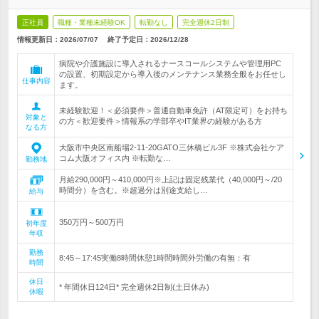
正社員
職種・業種未経験OK
転勤なし
完全週休2日制
情報更新日：2026/07/07
終了予定日：
2026/12/28
病院や介護施設に導入されるナースコールシステムや管理用PC
の設置、初期設定から導入後のメンテナンス業務全般をお任せし
仕事内容
ます。
未経験歓迎！＜必須要件＞普通自動車免許（AT限定可）をお持ち
対象と
の方＜歓迎要件＞情報系の学部卒やIT業界の経験がある方
なる方
大阪市中央区南船場2-11-20GATO三休橋ビル3F ※株式会社ケア
コム大阪オフィス内 ※転勤な…
勤務地
月給290,000円～410,000円※上記は固定残業代（40,000円～/20
時間分）を含む。※超過分は別途支給し…
給与
350万円～500万円
初年度
年収
勤務
8:45～17:45実働8時間休憩1時間時間外労働の有無：有
時間
休日
* 年間休日124日* 完全週休2日制(土日休み)
休暇