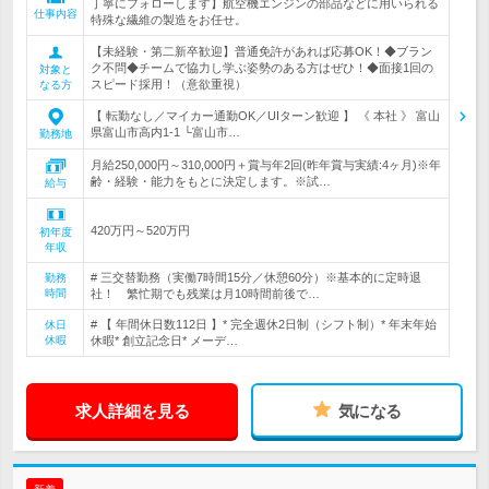
丁寧にフォローします】航空機エンジンの部品などに用いられる
仕事内容
特殊な繊維の製造をお任せ。
【未経験・第二新卒歓迎】普通免許があれば応募OK！◆ブラン
ク不問◆チームで協力し学ぶ姿勢のある方はぜひ！◆面接1回の
対象と
スピード採用！（意欲重視）
なる方
【 転勤なし／マイカー通勤OK／UIターン歓迎 】 《 本社 》 富山
県富山市高内1-1 └富山市…
勤務地
月給250,000円～310,000円＋賞与年2回(昨年賞与実績:4ヶ月)※年
齢・経験・能力をもとに決定します。※試…
給与
420万円～520万円
初年度
年収
# 三交替勤務（実働7時間15分／休憩60分）※基本的に定時退
勤務
時間
社！ 繁忙期でも残業は月10時間前後で…
# 【 年間休日数112日 】* 完全週休2日制（シフト制）* 年末年始
休日
休暇
休暇* 創立記念日* メーデ…
求人詳細を見る
気になる