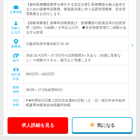
【歯科医療機器業界を牽引する安定企業】医療機器を輸入販売す
るための薬事申請業務、製造販売業に伴う品質管理業務、安全管
仕事内容
理業務をお任せします。
【経験者募集】薬事申請業務及び、医療機器や医薬品等の品質管
理（QMS）の経験／大卒以上の方。◆安全情報管理のご経験があ
対象と
る方も歓迎
なる方
大阪府吹田市垂水町3-33-18
勤務地
月給:32.4万円～37.9万円※試用期間3ヶ月あり（待遇に変更な
し）※経験やスキル、能力など考慮します
給与
550万円～650万円
初年度
年収
勤務
09:00～17:20(休憩60分)
時間
# ■年間休日日数:125日完全週休2日制（土・日）祝日年末年始休
休日
休暇
暇夏季休暇有給休暇慶弔休暇
求人詳細を見る
気になる