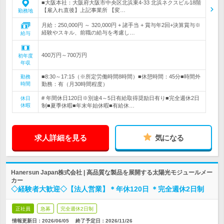
■大阪本社：大阪府大阪市中央区北浜東4-33 北浜ネクスビル18階
【雇入れ直後】上記事業所 【変…
勤務地
月給：250,000円 ～ 320,000円 + 諸手当 + 賞与年2回+決算賞与※
経験やスキル、前職の給与を考慮し…
給与
400万円～700万円
初年度
年収
■8:30～17:15（※所定労働時間8時間）■休憩時間：45分■時間外
勤務
時間
勤務：有（月30時間程度）
# 年間休日120日※別途4～5日有給取得奨励日有り■完全週休2日
休日
休暇
制■夏季休暇■年末年始休暇■有給休…
求人詳細を見る
気になる
Hanersun Japan株式会社 | 高品質な製品を展開する太陽光モジュールメー
カー
◇経験者大歓迎◇【法人営業】＊年休120日 ＊完全週休2日制
正社員
急募
完全週休2日制
情報更新日：2026/06/05
終了予定日：
2026/11/26