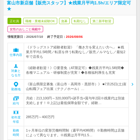
富山市新店舗【販売スタッフ】★残業月平均1.5h/エリア限定可
★
正社員
職種・業種未経験OK
急募
転勤なし
第二新卒歓迎
女性のおしごと掲載中
情報更新日：2026/07/10
終了予定日：
2026/08/06
《ドラッグストア経験者歓迎》 「働き方を変えたい方へ」 ★残
業月平均1.5時間／転居を伴う転勤なし／販売ノルマなし／最短2
仕事内容
年で店長も
《経験者歓迎！》◎要普免（AT限定可）◆残業月平均1.5時間◆
対象と
各種マニュアル・研修制度が充実！◆各種福利厚生も充実
なる方
《富山県限定募集（富山市・高岡市・黒部市）》 ■7月25日(土)富
山転職フェア出展（テクノホール）…
勤務地
月給：213,100円～320,000円+諸手当+賞与年2回※残業代は別途
支給します！※上記は最低保障金額です。経験…
給与
285万円～400万円
初年度
年収
1ヶ月単位の変形労働時間制（週平均40時間）※勤務時間は店舗
勤務
時間
によって異なります。※残業は月平均1.5…