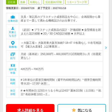
正社員
急募
転勤なし
完全週休2日制
リモートワーク可
情報更新日：2026/07/28
終了予定日：
2027/01/18
文具・筆記具のプラスチック成形部品を中心に、企画段階から量
産まで一貫して携わる機構設計のお仕事です。
仕事内容
《必須》■ プラスチック成形品の設計・評価経験 ■ 金型構造を踏
対象と
まえた設計経験 ■ 2D／3D CAD設計経験 ■ 大卒以上
なる方
＜大阪工場＞ 大阪府東大阪市加納7-18-47 ※転勤なし ※在宅相談
可 【雇入れ直後】上記事業所…
勤務地
月給（基本給）:250,000円～400,000円※試用期間:3ヶ月（待遇変
更なし）
給与
420万円～700万円
初年度
年収
# 1年単位の変形労働時間制（週平均40時間以内）* 標準労働時間
勤務
時間
帯:8:20～17:05* 休憩:…
# ★年間休日:123日※うるう年は124日* 週休2日制（土日祝）* 祝
休日
休暇
日* 有給休暇:10日～2…
求人詳細を見る
気になる