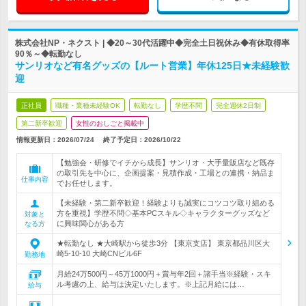
株式会社NP・ネクスト | ◆20～30代活躍中◆完全土日祝休み◆有休取得率
90％～◆転勤なし
サンリオなど有名グッズの【ルート営業】年休125日★未経験歓
迎
正社員
職種・業種未経験OK
転勤なし
学歴不問
完全週休2日制
第二新卒歓迎
女性のおしごと掲載中
情報更新日：2026/07/24
終了予定日：
2026/10/22
【勉強会・研修でイチから成長】サンリオ・大手量販店など既存
の取引先を中心に、企画提案・見積作成・工場との連携・納品ま
仕事内容
でお任せします。
【未経験・第二新卒歓迎！経験よりも誠実にコツコツ取り組める
方を重視】学歴不問◇基本PCスキル◇キャラクターグッズなど
対象と
に興味関心がある方
なる方
★転勤なし ★大崎駅から徒歩3分 【東京支店】 東京都品川区大
崎5-10-10 大崎CNビル6F
勤務地
月給24万500円～45万1000円＋賞与年2回＋諸手当※経験・スキ
ル考慮の上、給与は決定いたします。※上記月給には…
給与