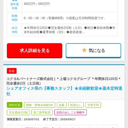
300万円～550万円
初年度
年収
勤務
9：00～18：00（実働8時間）※残業は月20時間程度です。
時間
★年間休日125日◆完全週休2日制（土日）◆祝日◆有給休暇◆年
休日
休暇
末年始休暇◆夏季休暇（3日）◆産前産後…
求人詳細を見る
気になる
新着
コクヨ&パートナーズ株式会社 | ＊上場コクヨグループ ＊年間休日120日＊
完全週休2日（土日祝）
シェアオフィス等の【事務スタッフ】★未経験歓迎★基本定時退
社
契約社員
職種・業種未経験OK
急募
転勤なし
学歴不問
完全週休2日制
第二新卒歓迎
女性のおしごと掲載中
情報更新日：2026/07/31
終了予定日：
2026/09/17