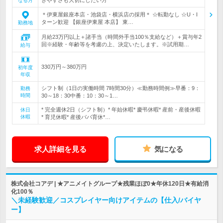
なる方
＊伊東屋銀座本店・池袋店・横浜店の採用＊ ☆転勤なし ☆U・I
ターン歓迎 【銀座伊東屋 本店】 東…
勤務地
月給23万円以上＋諸手当（時間外手当100％支給など）＋賞与年2
回※経験・年齢等を考慮の上、決定いたします。※試用期…
給与
330万円～380万円
初年度
年収
シフト制（1日の実働時間 7時間30分）≪勤務時間例≫早番：9：
勤務
時間
30～18：30中番：10：30～1…
* 完全週休2日（シフト制）* 年始休暇* 慶弔休暇* 産前・産後休暇
休日
休暇
* 育児休暇* 産後パパ育休*…
求人詳細を見る
気になる
株式会社コアデ | ★アニメイトグループ★残業ほぼ0★年休120日★有給消
化100％
＼未経験歓迎／コスプレイヤー向けアイテムの【仕入/バイヤ
ー】