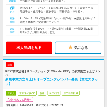
千代田区神田錦町1-6 住友商事錦町ビ…
勤務地
月給20.1万円～27.9万円＋賞与年2回（5か月分）＋時間外手当・
等級手当・住宅手当・家族手当・資格手当・※年齢・…
給与
9：00～17：15（実働7時間15分／休憩60分）★残業は月平均10
勤務
時間
時間！基本的に定時退社でメリハ…
# ＼有給取得率100％！／* 週休2日制（土日）/ 年間休日122日└
休日
休暇
年3回ほど土曜出勤あり。ほと…
求人詳細を見る
気になる
新着
REXT株式会社 | リユースショップ『WonderREX』の新業態立ち上げメン
バー
新規事業の立ち上げ(オープニング)メンバー募集【買取スタッ
フ】
正社員
業種未経験OK
急募
学歴不問
第二新卒歓迎
女性のおしごと掲載中
情報更新日：2026/08/05
終了予定日：
2027/01/21