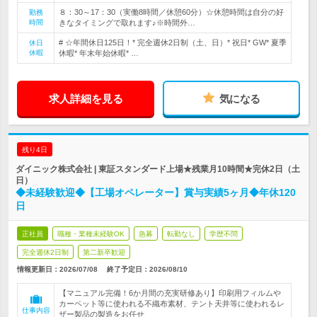
８：30～17：30（実働8時間／休憩60分）☆休憩時間は自分の好
勤務
時間
きなタイミングで取れます♪※時間外…
# ☆年間休日125日！* 完全週休2日制（土、日）* 祝日* GW* 夏季
休日
休暇
休暇* 年末年始休暇* …
求人詳細を見る
気になる
残り4日
ダイニック株式会社 | 東証スタンダード上場★残業月10時間★完休2日（土
日）
◆未経験歓迎◆【工場オペレーター】賞与実績5ヶ月◆年休120
日
正社員
職種・業種未経験OK
急募
転勤なし
学歴不問
完全週休2日制
第二新卒歓迎
情報更新日：2026/07/08
終了予定日：
2026/08/10
【マニュアル完備！6か月間の充実研修あり】印刷用フィルムや
カーペット等に使われる不織布素材、テント天井等に使われるレ
仕事内容
ザー製品の製造をお任せ