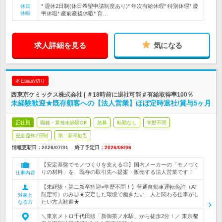
* 週休2日制(休日希望申請制度あり)* 年次有給休暇* 特別休暇* 慶
休日
休暇
弔休暇* 産前産後休暇* 育…
求人詳細を見る
気になる
本日締め切り
西東京ケミックス株式会社 | ＃18時前に退社可能＃有給取得率100％
未経験歓迎★既存顧客への【法人営業】ほぼ定時退社/賞与5ヶ月
正社員
職種・業種未経験OK
急募
転勤なし
学歴不問
完全週休2日制
第二新卒歓迎
情報更新日：2026/07/31
終了予定日：
2026/08/06
【安定基盤でモノづくりを支える◎】国内メーカーの「モノづく
りの材料」を、既存の取引先へ提案・販売する法人営業です！
仕事内容
【未経験・第二新卒歓迎×学歴不問！】普通自動車運転免許（AT
限定可）のみ◎★安定した環境で働きたい、人と関わる仕事がし
対象と
たい方大歓迎★
なる方
＼東京メトロ千代田線「新御茶ノ水駅」から徒歩2分！／ 東京都