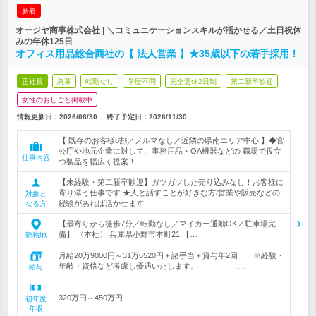
新着
オージヤ商事株式会社 | ＼コミュニケーションスキルが活かせる／土日祝休
みの年休125日
オフィス用品総合商社の【 法人営業 】★35歳以下の若手採用！
正社員
急募
転勤なし
学歴不問
完全週休2日制
第二新卒歓迎
女性のおしごと掲載中
情報更新日：2026/06/30
終了予定日：
2026/11/30
【 既存のお客様8割／ノルマなし／近隣の県南エリア中心 】◆官
公庁や地元企業に対して、事務用品・OA機器などの 職場で役立
仕事内容
つ製品を幅広く提案！
【未経験・第二新卒歓迎】ガツガツした売り込みなし！お客様に
寄り添う仕事です ★人と話すことが好きな方/営業や販売などの
対象と
経験があれば活かせます
なる方
【最寄りから徒歩7分／転勤なし／マイカー通勤OK／駐車場完
備】 〈本社〉 兵庫県小野市本町21 【…
勤務地
月給20万9000円～31万6520円＋諸手当＋賞与年2回 ※経験・
年齢・資格など考慮し優遇いたします。 …
給与
320万円～450万円
初年度
年収