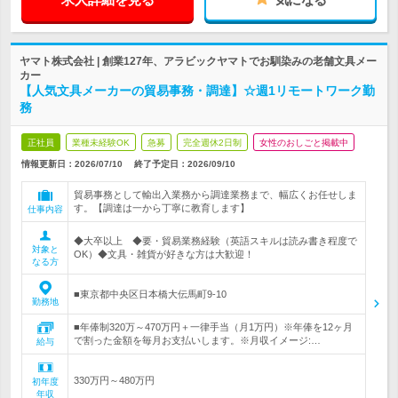
ヤマト株式会社 | 創業127年、アラビックヤマトでお馴染みの老舗文具メー
カー
【人気文具メーカーの貿易事務・調達】☆週1リモートワーク勤
務
正社員
業種未経験OK
急募
完全週休2日制
女性のおしごと掲載中
情報更新日：2026/07/10
終了予定日：
2026/09/10
貿易事務として輸出入業務から調達業務まで、幅広くお任せしま
す。【調達は一から丁寧に教育します】
仕事内容
◆大卒以上 ◆要・貿易業務経験（英語スキルは読み書き程度で
対象と
OK）◆文具・雑貨が好きな方は大歓迎！
なる方
■東京都中央区日本橋大伝馬町9-10
勤務地
■年俸制320万～470万円＋一律手当（月1万円）※年俸を12ヶ月
で割った金額を毎月お支払いします。※月収イメージ:…
給与
330万円～480万円
初年度
年収