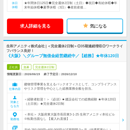
★年間休日125日◆完全週休2日制（土日）◆祝日◆有給休暇◆年
休日
休暇
末年始休暇◆夏季休暇（3日）◆産前産後…
求人詳細を見る
気になる
生和アメニティ株式会社 | ＜完全週休2日制＞◎35期連続増収◎ワークライ
フバランス良好！
《大阪》＼グループ無借金経営継続中／【総務】★年休120日
正社員
急募
完全週休2日制
情報更新日：2026/06/19
終了予定日：
2026/12/10
建物管理事業を支えるバックオフィスとして、コンプライアンス
やリスク管理を中心とした総務業務全般を担当。
仕事内容
＜経験者歓迎！＞《必須》■ 建設会社での総務経験 ★年休120日
対象と
（土日祝）★完全週休2日制
なる方
＜本社＞ 大阪府東大阪市長田東3-1-25 生和アメニティ本社ビル
※転勤当面なし 【雇入れ直後】…
勤務地
月給:250,000円~400,000円※試用期間:3ヶ月（待遇変更なし）