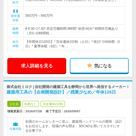
給与
350万円～560万円
初年度
年収
# 8:30~17:30* 所定労働時間:8時間* 休憩:60分* 時間外労働あり
勤務
時間
（月5~10時間程…
【年間休日120日】* 完全週休2日制（土日）* 祝日* GW休暇（5
休日
休暇
日）* 夏季休暇（9日）* 年…
求人詳細を見る
気になる
株式会社ミロク | 自社開発の建築工具を静岡から世界へ発信するメーカー！
建築用工具の【企画開発設計】／残業少なめ／年休126日
正社員
転勤なし
完全週休2日制
情報更新日：2026/07/28
終了予定日：
2026/09/07
全国のホームセンターに並ぶ、建築用ハンドツールの開発・設計
をお任せします。現場の声を聞き、3DCADを用いてカタチにす
仕事内容
る仕事です。