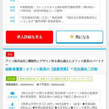
年収
# 勤務形態：フレックスタイム制# 標準労働時間帯：8時30分～
勤務
時間
17時30分（休憩1時間あり）◎標準…
* 完全週休2日制（土日）* 有給休暇 ┗祝日を計画有給取得日と
休日
休暇
しています* 慶弔休暇* 産前産後休…
求人詳細を見る
気になる
新着
アイコ株式会社 | 機能性とデザイン性を兼ね備えたオフィス家具のパートナ
ー
経験者優遇！オフィス家具の【提案営業】＊完全週休二日制
正社員
業種未経験OK
急募
完全週休2日制
リモートワーク可
情報更新日：2026/05/12
終了予定日：
2026/11/02
【新入社員でも輝ける環境】既存顧客へのオフィス家具の提案営
業や新規開拓、製品企画から納品まで幅広く携われます！
仕事内容
【業界は不問です◎】20代～30代活躍中！《必須》◆営業経験
(2年以上) ◆普通自動車免許 ◆大学卒以上◆オフィス家具に興味
対象と