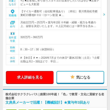
可) ■お客様に寄り添うスタイルの営業がしたい方はぜひ ■営業デ
対象と
ビューも大歓迎
なる方
【マイカー通勤可（会社駐車場あり） ［本社］ 香川県高松市郷
東町23番地8 ※U・Iターン歓迎 ★…
勤務地
月給22万円～25万円＋賞与年2回 ※年齢・経験・能力を考慮の
上、金額を決定いたします。※上記月給には一律手当を含み…
給与
320万円～360万円
初年度
年収
勤務
8：30～17：30（休憩60分）
時間
# 【休日】# ▼～2026年7月までの休日* 週休2日制（土日）└土曜
休日
休暇
出勤は月2～3回ほどで 半日…
求人詳細を見る
気になる
株式会社サクラクレパス | 創業100年超！「色」で教育・文化に貢献する老
舗企業
文房具メーカーで活躍！【機械設計】★賞与年3回あり