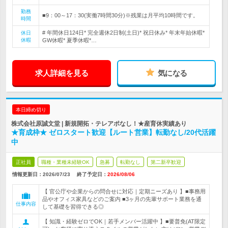
勤務
■9：00～17：30(実働7時間30分)※残業は月平均10時間です。
時間
# 年間休日124日* 完全週休2日制(土日)* 祝日休み* 年末年始休暇*
休日
休暇
GW休暇* 夏季休暇*…
求人詳細を見る
気になる
本日締め切り
株式会社原誠文堂 | 新規開拓・テレアポなし！★産育休実績あり
★育成枠★ ゼロスタート歓迎【ルート営業】転勤なし/20代活躍
中
正社員
職種・業種未経験OK
急募
転勤なし
第二新卒歓迎
情報更新日：2026/07/23
終了予定日：
2026/08/06
【 官公庁や企業からの問合せに対応｜定期ニーズあり 】■事務用
品やオフィス家具などのご案内 ■3ヶ月の先輩サポート業務を通
仕事内容
して基礎を習得できる◎
【 知識・経験ゼロでOK｜若手メンバー活躍中 】■要普免(AT限定