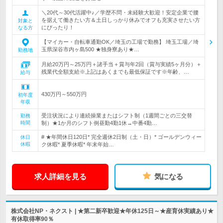
＼20代～30代活躍中♪／学歴不問・未経験大歓迎！安定企業で腰
を据えて働きたい方＆土日しっかり休みでオフも充実させたい方
対象と
にぴったり！
なる方
【マイカー・自転車通勤OK／埼玉の工場で勤務】 埼玉工場／埼
玉県深谷市内ヶ島500 ★独身寮あり★…
勤務地
月給20万円～25万円＋諸手当＋賞与年2回（賞与実績5ヶ月分）＋
残業代全額支給※上記はあくまでも最低保証です※年齢、…
給与
430万円～550万円
初年度
年収
受注状況により連続操業またはシフト制（1週間ごとの三交替
勤務
時間
制）★1か月のシフト例昼勤4勤1休→中番4勤…
# ★年間休日120日* 完全週休2日制（土・日）* ゴールデンウィー
休日
休暇
ク休暇* 夏季休暇* 年末年始…
求人詳細を見る
気になる
株式会社NP・ネクスト | ★第二新卒歓迎★年休125日～★産育休実績あり★
有休取得率90％