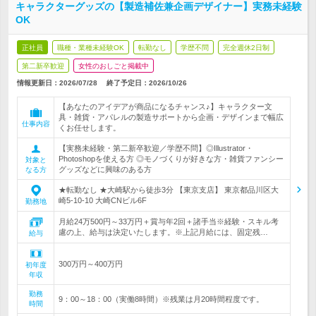
キャラクターグッズの【製造補佐兼企画デザイナー】実務未経験
OK
正社員
職種・業種未経験OK
転勤なし
学歴不問
完全週休2日制
第二新卒歓迎
女性のおしごと掲載中
情報更新日：2026/07/28
終了予定日：
2026/10/26
【あなたのアイデアが商品になるチャンス♪】キャラクター文
具・雑貨・アパレルの製造サポートから企画・デザインまで幅広
仕事内容
くお任せします。
【実務未経験・第二新卒歓迎／学歴不問】◎Illustrator・
Photoshopを使える方 ◎モノづくりが好きな方・雑貨ファンシー
対象と
グッズなどに興味のある方
なる方
★転勤なし ★大崎駅から徒歩3分 【東京支店】 東京都品川区大
崎5-10-10 大崎CNビル6F
勤務地
月給24万500円～33万円＋賞与年2回＋諸手当※経験・スキル考
慮の上、給与は決定いたします。※上記月給には、固定残…
給与
300万円～400万円
初年度
年収
勤務
9：00～18：00（実働8時間）※残業は月20時間程度です。
時間