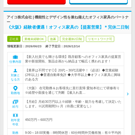
アイコ株式会社 | 機能性とデザイン性を兼ね備えたオフィス家具のパートナ
ー
《大阪》経験者優遇！オフィス家具の【提案営業】＊完休二日制
正社員
業種未経験OK
急募
完全週休2日制
リモートワーク可
情報更新日：2026/06/23
終了予定日：
2026/12/14
【新入社員でも輝ける環境】既存顧客へのオフィス家具の提案営
業や新規開拓、製品企画から納品まで幅広く携われます！
仕事内容
【業界は不問です◎】20代～30代活躍中！《必須》◆営業経験
(2年以上) ◆普通自動車免許 ◆大学卒以上◆オフィス家具に興味
対象と
のある方
なる方
《大阪》 在宅勤務＆お客様先に直行直帰 愛知本社にて研修有り
※経歴や面接を通じて判断 【雇入れ直…
勤務地
【月給】月給30万円以上※経験・年齢・能力を考慮して決定いた
します。※試用期間3ヶ月（待遇に変更なし）
給与
450万円～600万円
初年度
年収
9:00～18:00実働：8時間休憩：60分時間外労働有無：有※平均的
勤務