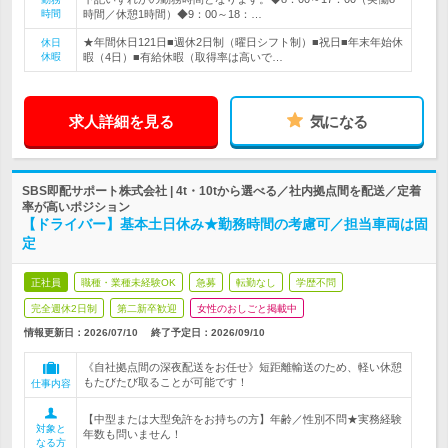
時間
時間／休憩1時間）◆9：00～18：…
★年間休日121日■週休2日制（曜日シフト制）■祝日■年末年始休
休日
休暇
暇（4日）■有給休暇（取得率は高いで…
求人詳細を見る
気になる
SBS即配サポート株式会社 | 4t・10tから選べる／社内拠点間を配送／定着
率が高いポジション
【ドライバー】基本土日休み★勤務時間の考慮可／担当車両は固
定
正社員
職種・業種未経験OK
急募
転勤なし
学歴不問
完全週休2日制
第二新卒歓迎
女性のおしごと掲載中
情報更新日：2026/07/10
終了予定日：
2026/09/10
《自社拠点間の深夜配送をお任せ》短距離輸送のため、軽い休憩
もたびたび取ることが可能です！
仕事内容
【中型または大型免許をお持ちの方】年齢／性別不問★実務経験
対象と
年数も問いません！
なる方