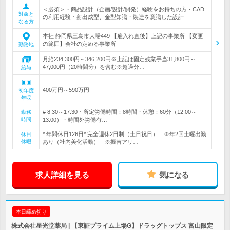
＜必須＞・商品設計（企画/設計/開発）経験をお持ちの方・CAD
対象と
の利用経験・射出成型、金型知識・製造を意識した設計
なる方
本社 静岡県三島市大場449 【雇入れ直後】上記の事業所 【変更
の範囲】会社の定める事業所
勤務地
月給234,300円～346,200円※上記は固定残業手当31,800円～
47,000円（20時間分）を含む※超過分…
給与
400万円～590万円
初年度
年収
# 8:30～17:30・所定労働時間：8時間・休憩：60分（12:00～
勤務
時間
13:00）・時間外労働有…
* 年間休日126日* 完全週休2日制（土日祝日） ※年2回土曜出勤
休日
休暇
あり（社内美化活動） ※振替アリ…
求人詳細を見る
気になる
本日締め切り
株式会社星光堂薬局 | 【東証プライム上場G】ドラッグトップス 富山限定