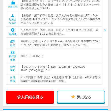
【即日入社も可能！】コワーキングスペースやカンファレンス施
設で来客対応などをお任せします《まずは…》ビジネスマナーを
仕事内容
学べる研修からSTART♪
【未経験・第二新卒も歓迎】文字入力などの基本的なPCスキル
がある方 ◆オフィスワークメインの働き方がしたい方／事務のス
対象と
キルアップを目指したい方
なる方
＼人気エリア・渋谷・京橋・田町／ 【クロスオフィス渋谷】 東
京都渋谷区渋谷1-12-2 東京都渋谷…
勤務地
月給25万3,000円＋諸手当※初回4ヶ月の契約※以降基本的に2～6
ヶ月ごとに都度更新※更新回数の上限なし※万が一残…
給与
300万円～350万円
初年度
年収
【クロスオフィス渋谷】8:15～17:158:45～17:459:00～
勤務
時間
18:00【SENQ京橋】8…
# 《年間休日120日以上》■完全週休2日制（土日祝）■年末年始休
休日
休暇
暇■慶弔休暇■有給休暇■産前・産後…
求人詳細を見る
気になる