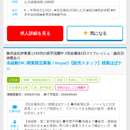
時間
な月残業時間 20時間
# ＜年間休日123日＞■完全週休2日制 (土日)■祝日■有給休暇 ■年
休日
休暇
末年始休暇■夏季休暇■慶弔休…
求人詳細を見る
気になる
株式会社伊東屋 | #20代の若手活躍中 #完全週休2日 #リフレッシュ・誕生日
休暇あり
未経験OK♪関東限定募集！Itoyaの【販売スタッフ】残業ほぼナ
シ
正社員
職種・業種未経験OK
急募
転勤なし
学歴不問
完全週休2日制
第二新卒歓迎
女性のおしごと掲載中
情報更新日：2026/07/24
終了予定日：
2026/09/24
【完全週休2日／残業ほぼナシ】◆高級筆記具・ノートなどの文
房具／インテリア雑貨など、ワクワクできる商品の販売・接客を
仕事内容
お任せします♪
【未経験・第二新卒歓迎】◆学歴不問◆39歳まで◆販売・接客経
験が活かせる★お客様に寄り添う接客スタイルで働きたい方、働
対象と
きやすさも大切にしたい方