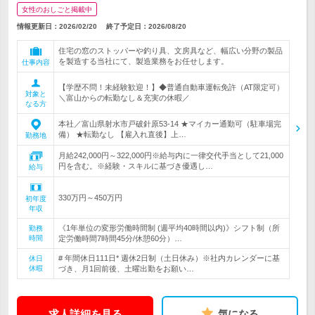
女性のおしごと掲載中
情報更新日：2026/02/20
終了予定日：
2026/08/20
住宅の窓のストッパーや釣り具、文房具など、幅広い分野の製品
を製造する当社にて、製造業務をお任せします。
仕事内容
【学歴不問！未経験歓迎！】◆普通自動車運転免許（AT限定可）
対象と
＼富山からの転勤なし＆充実の休暇／
なる方
本社／富山県射水市戸破針原53-14 ★マイカー通勤可（駐車場完
備） ★転勤なし 【雇入れ直後】上…
勤務地
月給242,000円～322,000円※給与内に一律交代手当として21,000
円を含む。※経験・スキルに基づき優遇し…
給与
330万円～450万円
初年度
年収
《1年単位の変形労働時間制 (週平均40時間以内)》シフト制（所
勤務
時間
定労働時間7時間45分/休憩60分）…
# 年間休日111日* 週休2日制（土日休み）※社内カレンダーに基
休日
休暇
づき、月1回前後、土曜出勤をお願い…
求人詳細を見る
気になる