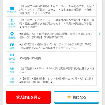
《来店型でお客様に対応》査定データベースがあるので、商品に
詳しくなくても問題ありません ＊毎日ほぼ定時退勤 ＊有休・
仕事内容
連休推奨 ＊インセン支給
【第二新卒・正社員デビュー・異業種の方も大歓迎】＊接客・販
売・営業の経験があれば活かせます ＊同業の経験者は尚歓迎
対象と
★女性も活躍中！
なる方
■茨城県内もしくは千葉県内の店舗に配属。希望を考慮します。
店舗一覧 【茨城県】 茨城県筑西市 茨…
勤務地
■月給29万円～+諸手当＋インセンティブ《モデル年収》520万
円/33歳/店長760万円/37歳/エリアマネージャー…
給与
350万円～500万円
初年度
年収
《交代勤務》■9:30 ～ 19:30 の間で実働8時間# 残業は基本ありま
勤務
時間
せん！
# 【休日】■週休2日制（シフト制/月9日休み※1月・7月は10日）
休日
休暇
■年間休日110日# 【休暇】■…
求人詳細を見る
気になる