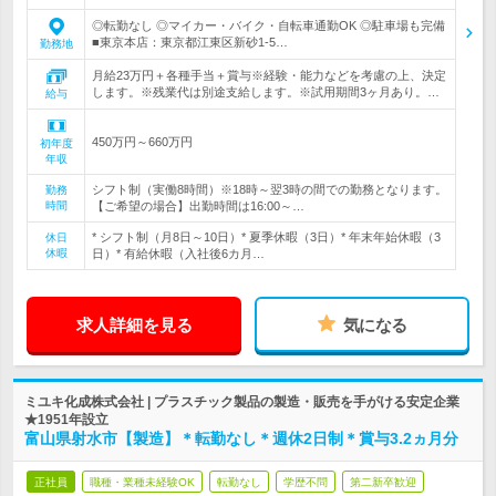
◎転勤なし ◎マイカー・バイク・自転車通勤OK ◎駐車場も完備
■東京本店：東京都江東区新砂1-5…
勤務地
月給23万円＋各種手当＋賞与※経験・能力などを考慮の上、決定
します。※残業代は別途支給します。※試用期間3ヶ月あり。…
給与
450万円～660万円
初年度
年収
シフト制（実働8時間）※18時～翌3時の間での勤務となります。
勤務
時間
【ご希望の場合】出勤時間は16:00～…
* シフト制（月8日～10日）* 夏季休暇（3日）* 年末年始休暇（3
休日
休暇
日）* 有給休暇（入社後6カ月…
求人詳細を見る
気になる
ミユキ化成株式会社 | プラスチック製品の製造・販売を手がける安定企業
★1951年設立
富山県射水市【製造】＊転勤なし＊週休2日制＊賞与3.2ヵ月分
正社員
職種・業種未経験OK
転勤なし
学歴不問
第二新卒歓迎