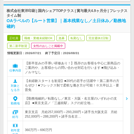
株式会社東洋印刷 | 国内シェアTOPクラス | 賞与最大4.9ヶ月分 | フレックス
タイム制
OAラベルの【ルート営業】｜基本残業なし／土日休み／勤務地
確約
正社員
職種・業種未経験OK
急募
転勤なし
完全週休2日制
第二新卒歓迎
女性のおしごと掲載中
情報更新日：2026/07/21
終了予定日：
2026/08/31
【新卒並みの手厚い研修あり！】既存のお客様を中心に新商品の
ご案内や、お客様からの問い合わせ対応を行います ■飛び込み・
仕事内容
ノルマなし
【未経験スタートを歓迎】■20代の若手が活躍中！第二新卒の方
もぜひ！■フレックス制で柔軟な働き方が可能！※大卒以上・要
対象と
普免
なる方
【勤務地確約／転勤なし／東京・大阪・名古屋のいずれかの支
店】 ■東京支店／「三越前駅」スグの好立地…
勤務地
東京支店 月給257,000円～293,200円＋諸手当大阪支店 月給
252,000円～288,200円＋諸手当名古…
給与
360万円～690万円
初年度