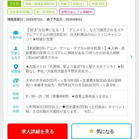
正社員
職種・業種未経験OK
急募
転勤なし
学歴不問
完全週休2日制
第二新卒歓迎
女性のおしごと掲載中
情報更新日：2026/07/21
終了予定日：
2026/08/31
【"好き"が仕事になる！】「アニメイト」などで販売されるコス
プレアイテムの発注対応や、仕入れ商品のセレクトにチャレン
仕事内容
ジ！★研修が充実
【未経験OK♪アニメ・ゲーム・サブカル好き歓迎！】★人柄・意
欲重視の採用 ◎コスプレに興味がある ◎何らかの社会人経験
対象と
◎Excelの基本スキル
なる方
★大阪メトロ「八尾南」駅より徒歩7分と駅チカオフィス！ ★転
勤なし 本社／大阪府大阪市平野区長吉川…
勤務地
大卒の方月給24万円～＋賞与年2回＋交通費全額支給(会社規程
有)＋各種手当短大・専門卒以下の方月給22万円～＋賞与年…
給与
勤務
9：30～18：30（実働8時間）★残業は基本ありません！
時間
＼年間休日120日以上／◆完全週休2日制（土日休み）※イベント
休日
休暇
時、土日出勤の可能性があります。 その…
求人詳細を見る
気になる