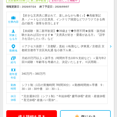
完全週休2日制
第二新卒歓迎
女性のおしごと掲載中
情報更新日：2026/07/24
終了予定日：
2026/09/07
【好きな文房具に囲まれて、楽しみながら働く♪】◆高級筆記
具・ノートなどの文房具、インテリア雑貨などワクワクできる商
仕事内容
品の販売・接客を担当します
【未経験・第二新卒歓迎】◆39歳まで◆学歴不問★接客・販売経
験があれば活かせます★『文房具が好き・愛着がある方』『語学
対象と
力を活かしたい方』など
なる方
☆アクセス抜群！「京都駅」直結 ☆転勤なし 伊東屋／京都店 京
都府京都市下京区烏丸通 塩小路下ル東…
勤務地
月給23万円以上＋諸手当（時間外手当100％支給など）＋賞与年2
回※経験・年齢等を考慮の上、決定いたします。※試用期…
給与
340万円～380万円
初年度
年収
シフト制（1日の実働時間 7時間30分）≪勤務時間例≫早番 9：
勤務
時間
30～18：30中番 10：30～1…
* 完全週休2日（シフト制）* 年始休暇* 慶弔休暇* 産前・産後休暇
休日
休暇
* 育児休暇* 産後パパ育休*…
求人詳細を見る
気になる