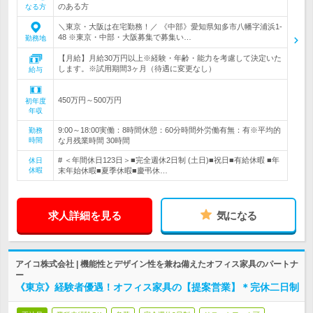
のある方
なる方
＼東京・大阪は在宅勤務！／ 《中部》愛知県知多市八幡字浦浜1-
48 ※東京・中部・大阪募集で募集い…
勤務地
【月給】月給30万円以上※経験・年齢・能力を考慮して決定いた
します。※試用期間3ヶ月（待遇に変更なし）
給与
450万円～500万円
初年度
年収
9:00～18:00実働：8時間休憩：60分時間外労働有無：有※平均的
勤務
時間
な月残業時間 30時間
# ＜年間休日123日＞■完全週休2日制 (土日)■祝日■有給休暇 ■年
休日
休暇
末年始休暇■夏季休暇■慶弔休…
求人詳細を見る
気になる
アイコ株式会社 | 機能性とデザイン性を兼ね備えたオフィス家具のパートナ
ー
《東京》経験者優遇！オフィス家具の【提案営業】＊完休二日制