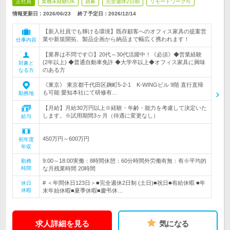
正社員
業種未経験OK
急募
完全週休2日制
リモートワーク可
情報更新日：2026/06/23
終了予定日：
2026/12/14
【新入社員でも輝ける環境】既存顧客へのオフィス家具の提案営
業や新規開拓、製品企画から納品まで幅広く携われます！
仕事内容
【業界は不問です◎】20代～30代活躍中！《必須》◆営業経験
(2年以上) ◆普通自動車免許 ◆大学卒以上◆オフィス家具に興味
対象と
のある方
なる方
《東京》 東京都千代田区麹町5-2-1 K-WINGビル 9階 直行直帰
も可能 愛知本社にて研修有…
勤務地
【月給】月給30万円以上※経験・年齢・能力を考慮して決定いた
します。※試用期間3ヶ月（待遇に変更なし）
給与
450万円～600万円
初年度
年収
9:00～18:00実働：8時間休憩：60分時間外労働有無：有※平均的
勤務
時間
な月残業時間 20時間
# ＜年間休日123日＞■完全週休2日制 (土日)■祝日■有給休暇 ■年
休日
休暇
末年始休暇■夏季休暇■慶弔休…
求人詳細を見る
気になる