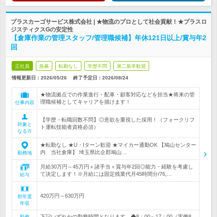
プラスカーゴサービス株式会社 | ★物流のプロとして社会貢献！★プラスロ
ジスティクスGの安定性
【倉庫作業の管理スタッフ/管理職候補】年休121日以上/賞与年2
回
正社員
急募
転勤なし
学歴不問
第二新卒歓迎
情報更新日：2026/05/26
終了予定日：
2026/08/24
★物流拠点での作業進行・配車・顧客対応などを担当★将来の管
理職候補としてキャリアを描けます！
仕事内容
【学歴・転職回数不問】◎意欲を重視した採用！（フォークリフ
対象と
ト運転技能者資格必須）
なる方
★転勤なし ★U・Iターン歓迎 ★マイカー通勤OK 【鳩山センター
内 当社倉庫】 埼玉県比企郡鳩山…
勤務地
月給30万円～45万円＋諸手当＋賞与年2回◎能力・経験を考慮し
て決定します！※月給には固定残業代月45時間分/76,…
給与
420万円～630万円
初年度
年収
下記いずれかの勤務時間となります。◆8：00～17：00（実働8
勤務