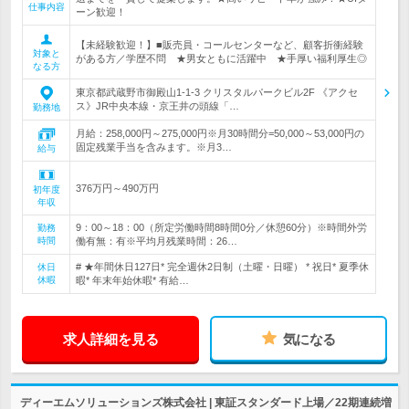
仕事内容
ーン歓迎！
【未経験歓迎！】■販売員・コールセンターなど、顧客折衝経験
対象と
がある方／学歴不問 ★男女ともに活躍中 ★手厚い福利厚生◎
なる方
東京都武蔵野市御殿山1-1-3 クリスタルパークビル2F 《アクセ
ス》JR中央本線・京王井の頭線「…
勤務地
月給：258,000円～275,000円※月30時間分=50,000～53,000円の
固定残業手当を含みます。※月3…
給与
376万円～490万円
初年度
年収
9：00～18：00（所定労働時間8時間0分／休憩60分）※時間外労
勤務
時間
働有無：有※平均月残業時間：26…
# ★年間休日127日* 完全週休2日制（土曜・日曜） * 祝日* 夏季休
休日
休暇
暇* 年末年始休暇* 有給…
求人詳細を見る
気になる
ディーエムソリューションズ株式会社 | 東証スタンダード上場／22期連続増