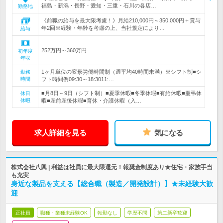
福島・新潟・長野・愛知・三重・石川の各店…
勤務地
《前職の給与を最大限考慮！》月給210,000円～350,000円＋賞与
年2回※経験・年齢を考慮の上、当社規定により…
給与
252万円～360万円
初年度
年収
1ヶ月単位の変形労働時間制（週平均40時間未満）※シフト制■シ
勤務
時間
フト時間例09:30～18:3011:…
■月8日～9日（シフト制）■夏季休暇■冬季休暇■有給休暇■慶弔休
休日
休暇
暇■産前産後休暇■育休・介護休暇（入…
求人詳細を見る
気になる
株式会社八興 | 利益は社員に最大限還元！報奨金制度あり★住宅・家族手当
も充実
身近な製品を支える【総合職（製造／開発設計）】★未経験大歓
迎
正社員
職種・業種未経験OK
転勤なし
学歴不問
第二新卒歓迎