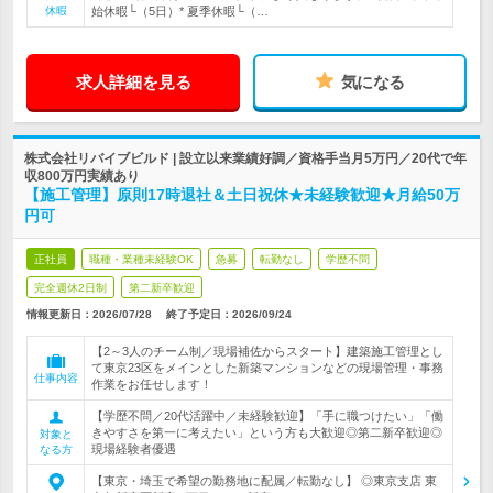
休暇
始休暇└（5日）* 夏季休暇└（…
求人詳細を見る
気になる
株式会社リバイブビルド | 設立以来業績好調／資格手当月5万円／20代で年
収800万円実績あり
【施工管理】原則17時退社＆土日祝休★未経験歓迎★月給50万
円可
正社員
職種・業種未経験OK
急募
転勤なし
学歴不問
完全週休2日制
第二新卒歓迎
情報更新日：2026/07/28
終了予定日：
2026/09/24
【2～3人のチーム制／現場補佐からスタート】建築施工管理とし
て東京23区をメインとした新築マンションなどの現場管理・事務
仕事内容
作業をお任せします！
【学歴不問／20代活躍中／未経験歓迎】「手に職つけたい」「働
きやすさを第一に考えたい」という方も大歓迎◎第二新卒歓迎◎
対象と
現場経験者優遇
なる方
【東京・埼玉で希望の勤務地に配属／転勤なし】 ◎東京支店 東