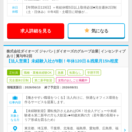
【年間休日119日】＋有給休暇5日以上取得必須■完全週休2日制
休日
休暇
（土・日休み）※年4回・土曜日に研修が…
求人詳細を見る
気になる
株式会社ダイオーズ ジャパン | ダイオーズのグループ企業│インセンティブ
あり│賞与年2回
【法人営業】未経験入社が9割！年休120日＆残業月15h程度
正社員
職種・業種未経験OK
急募
転勤なし
学歴不問
完全週休2日制
第二新卒歓迎
女性のおしごと掲載中
情報更新日：2026/06/10
終了予定日：
2026/08/31
【働きやすい職場をつくる】法人向けに、快適なオフィス環境を
作るサービスを提案します。
仕事内容
【未経験歓迎】運転免許さえあればOK！社会人デビューや未経
験者＆第二新卒の方も大歓迎♪■40歳未満の方（若年層の長期キャ
対象と
リア形成を図るため）
なる方
東京都、埼玉県、千葉県、北海道、福島県、愛知県、広島県、福