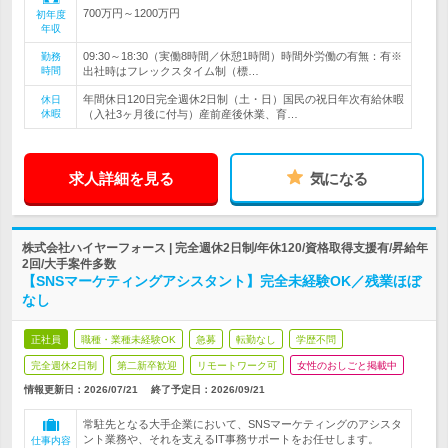
700万円～1200万円
初年度
年収
09:30～18:30（実働8時間／休憩1時間）時間外労働の有無：有※
勤務
時間
出社時はフレックスタイム制（標…
年間休日120日完全週休2日制（土・日）国民の祝日年次有給休暇
休日
休暇
（入社3ヶ月後に付与）産前産後休業、育…
求人詳細を見る
気になる
株式会社ハイヤーフォース | 完全週休2日制/年休120/資格取得支援有/昇給年
2回/大手案件多数
【SNSマーケティングアシスタント】完全未経験OK／残業ほぼ
なし
正社員
職種・業種未経験OK
急募
転勤なし
学歴不問
完全週休2日制
第二新卒歓迎
リモートワーク可
女性のおしごと掲載中
情報更新日：2026/07/21
終了予定日：
2026/09/21
常駐先となる大手企業において、SNSマーケティングのアシスタ
ント業務や、それを支えるIT事務サポートをお任せします。
仕事内容