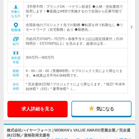
【学歴不問・ブランクOK・ベテラン歓迎】◆人柄・意欲重視で
採用します！◆面接はWEBで実施するので全国から応募可能で
対象と
す！
なる方
全国各地のプロジェクト先での勤務 ◆転居を伴う転勤なし ◆リ
モートワーク（在宅勤務）あり ◆勤務先…
勤務地
月給25万3700円～75万円＋各種手当※上記は固定残業代（月20
時間分・3万3700円以上）を含みます。超過分は支…
給与
304万円～900万円
初年度
年収
9：00～18：00（実働8時間）※プロジェクト先により異なりま
勤務
時間
す。★残業は月平均4.5h時間です。
* 完全週休2日制└プロジェクトにより異なります。* 祝日* 年末年
休日
休暇
始休暇└（5日）* 夏季休暇└（…
求人詳細を見る
気になる
株式会社ハイヤーフォース | WOMAN's VALUE AWARD受賞企業／完全週
休2日制／資格取得支援有