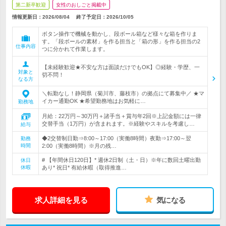
第二新卒歓迎
女性のおしごと掲載中
情報更新日：2026/08/04
終了予定日：
2026/10/05
ボタン操作で機械を動かし、段ボール箱など様々な箱を作りま
す。「段ボールの素材」を作る担当と「箱の形」を作る担当の2
仕事内容
つに分かれて作業します。
【未経験歓迎★不安な方は面談だけでもOK】◎経験・学歴、一
対象と
切不問！
なる方
＼転勤なし！静岡県（菊川市、藤枝市）の拠点にて募集中／ ★マ
イカー通勤OK ★希望勤務地はお気軽に…
勤務地
月給：22万円～30万円＋諸手当＋賞与年2回※上記金額には一律
交替手当（1万円）が含まれます。※経験やスキルを考慮し…
給与
◆2交替制日勤⇒8:00～17:00（実働8時間）夜勤⇒17:00～翌
勤務
時間
2:00（実働8時間）※月の残…
# 【年間休日120日】* 週休2日制（土・日）※年に数回土曜出勤
休日
休暇
あり* 祝日* 有給休暇（取得推進…
求人詳細を見る
気になる