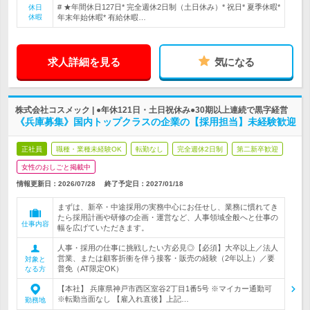
# ★年間休日127日* 完全週休2日制（土日休み）* 祝日* 夏季休暇*
休日
休暇
年末年始休暇* 有給休暇…
求人詳細を見る
気になる
株式会社コスメック | ●年休121日・土日祝休み●30期以上連続で黒字経営
《兵庫募集》国内トップクラスの企業の【採用担当】未経験歓迎
正社員
職種・業種未経験OK
転勤なし
完全週休2日制
第二新卒歓迎
女性のおしごと掲載中
情報更新日：2026/07/28
終了予定日：
2027/01/18
まずは、新卒・中途採用の実務中心にお任せし、業務に慣れてき
たら採用計画や研修の企画・運営など、人事領域全般へと仕事の
仕事内容
幅を広げていただきます。
人事・採用の仕事に挑戦したい方必見◎【必須】大卒以上／法人
営業、または顧客折衝を伴う接客・販売の経験（2年以上）／要
対象と
普免（AT限定OK）
なる方
【本社】 兵庫県神戸市西区室谷2丁目1番5号 ※マイカー通勤可
※転勤当面なし 【雇入れ直後】上記…
勤務地