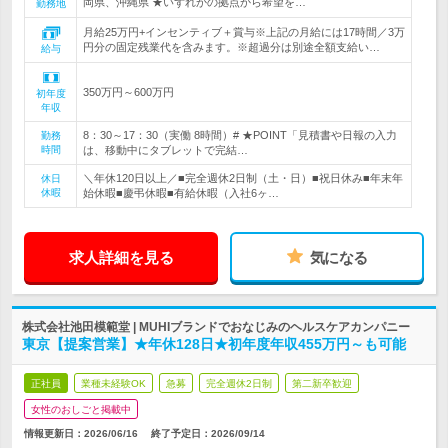
岡県、沖縄県 ★いずれかの拠点から希望を…
勤務地
月給25万円+インセンティブ＋賞与※上記の月給には17時間／3万
円分の固定残業代を含みます。※超過分は別途全額支給い…
給与
350万円～600万円
初年度
年収
8：30～17：30（実働 8時間）# ★POINT「見積書や日報の入力
勤務
時間
は、移動中にタブレットで完結…
＼年休120日以上／■完全週休2日制（土・日）■祝日休み■年末年
休日
休暇
始休暇■慶弔休暇■有給休暇（入社6ヶ…
求人詳細を見る
気になる
株式会社池田模範堂 | MUHIブランドでおなじみのヘルスケアカンパニー
東京【提案営業】★年休128日★初年度年収455万円～も可能
正社員
業種未経験OK
急募
完全週休2日制
第二新卒歓迎
女性のおしごと掲載中
情報更新日：2026/06/16
終了予定日：
2026/09/14