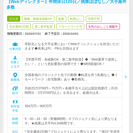
【Webディレクター】年間休日120日／残業ほぼなし／大手案件
多数
正社員
職種・業種未経験OK
急募
転勤なし
学歴不問
完全週休2日制
第二新卒歓迎
リモートワーク可
女性のおしごと掲載中
情報更新日：2026/07/31
終了予定日：
2026/10/01
常駐先となる大手企業においてWebディレクションを担当いただ
きます◆将来はPL・PMも目指せます
仕事内容
【学歴不問・未経験OK・第二新卒歓迎】◆「Web業界で成長し
対象と
たい！」という意欲重視の採用です！◆WEB面接OK！
なる方
全国各地のプロジェクト先での勤務 ◆転居を伴う転勤なし ◆リ
モートワーク（在宅勤務）あり ◆勤務先…
勤務地
月給25万3700円～75万円＋各種手当※上記は固定残業代（月20
時間分・3万3700円以上）を含みます。超過分は支…
給与
304万円～900万円
初年度
年収
9：00～18：00（実働8時間）※プロジェクト先により異なりま
勤務
時間
す。★残業は月平均4.5h時間です。
* 完全週休2日制└プロジェクトにより異なります。* 祝日* 年末年
休日