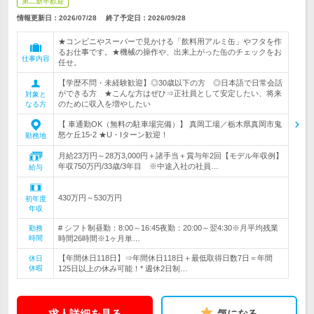
第二新卒歓迎
情報更新日：2026/07/28
終了予定日：
2026/09/28
★コンビニやスーパーで見かける「飲料用アルミ缶」やフタを作
るお仕事です。★機械の操作や、出来上がった缶のチェックをお
仕事内容
任せ。
【学歴不問・未経験歓迎】◎30歳以下の方 ◎日本語で日常会話
ができる方 ★こんな方はぜひ⇒正社員として安定したい、将来
対象と
のために収入を増やしたい
なる方
【 車通勤OK（無料の駐車場完備）】 真岡工場／栃木県真岡市鬼
怒ケ丘15-2 ★U・Iターン歓迎！
勤務地
月給23万円～28万3,000円＋諸手当＋賞与年2回【モデル年収例】
年収750万円/33歳/3年目 ※中途入社の社員…
給与
430万円～530万円
初年度
年収
# シフト制昼勤：8:00～16:45夜勤：20:00～翌4:30※月平均残業
勤務
時間
時間26時間※1ヶ月単…
【年間休日118日】⇒年間休日118日＋最低取得日数7日＝年間
休日
休暇
125日以上の休み可能！* 週休2日制…
求人詳細を見る
気になる