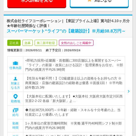
株式会社ライフコーポレーション | 【東証プライム上場】賞与計4.10ヶ月分
★年齢社歴関係なく評価！
スーパーマーケット“ライフ”の【建築設計】※月給38.8万円～
正社員
急募
第二新卒歓迎
女性のおしごと掲載中
情報更新日：2026/05/11
終了予定日：
2026/09/24
<即戦力採用>近畿圏・首都圏に300店舗以上を展開するスーパー
「ライフ」の新築・改装における設計・監理業務をお任せ。 ※部
仕事内容
門内の残業月平均26.9時間
【性別＆年齢不問！】◎2級建築士以上の資格ををお持ちの方 ※
商業施設・店舗の建築設計の経験者は優遇 ※面接1回！ ※平均勤
対象と
続年数15.3年
なる方
【大阪本社に配属いたします】 ■大阪本社 大阪府大阪市淀川区西
宮原2-2-22 各線「新大阪駅」よ…
勤務地
◆月給38万8,000円～※年齢・経験・スキルを十分考慮の上、当
社規定により優遇いたします
給与
1ヶ月単位の変形労働時間制 ※実働 週平均40時間シフト制※部
勤務
時間
門内の残業月平均26.9時間