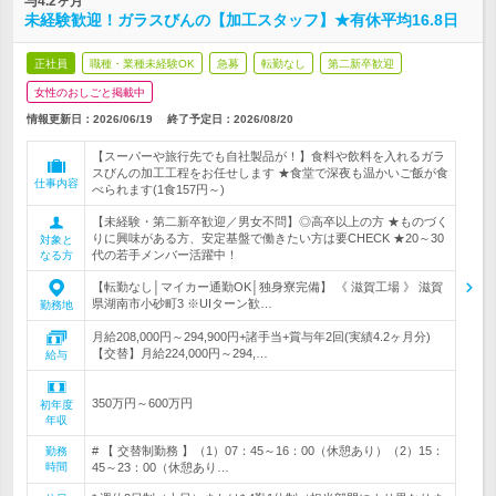
与4.2ヶ月
未経験歓迎！ガラスびんの【加工スタッフ】★有休平均16.8日
正社員
職種・業種未経験OK
急募
転勤なし
第二新卒歓迎
女性のおしごと掲載中
情報更新日：2026/06/19
終了予定日：
2026/08/20
【スーパーや旅行先でも自社製品が！】食料や飲料を入れるガラ
スびんの加工工程をお任せします ★食堂で深夜も温かいご飯が食
仕事内容
べられます(1食157円～)
【未経験・第二新卒歓迎／男女不問】◎高卒以上の方 ★ものづく
りに興味がある方、安定基盤で働きたい方は要CHECK ★20～30
対象と
代の若手メンバー活躍中！
なる方
【転勤なし│マイカー通勤OK│独身寮完備】 《 滋賀工場 》 滋賀
県湖南市小砂町3 ※UIターン歓…
勤務地
月給208,000円～294,900円+諸手当+賞与年2回(実績4.2ヶ月分)
【交替】月給224,000円～294,…
給与
350万円～600万円
初年度
年収
# 【 交替制勤務 】（1）07：45～16：00（休憩あり）（2）15：
勤務
時間
45～23：00（休憩あり…