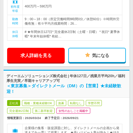
400万円～590万円
初年度
年収
9：00～18：00（所定労働時間8時間0分／休憩60分）※時間外労
勤務
時間
働有無：有※平均月残業時間：26…
# ★年間休日127日* 完全週休2日制（土曜・日曜） * 祝日* 夏季休
休日
休暇
暇* 年末年始休暇* 有給…
求人詳細を見る
気になる
ディーエムソリューションズ株式会社 | 年休127日／残業月平均20h／福利
厚生充実／早期キャリアアップ可
＜東京募集＞ダイレクトメール（DM）の【営業】★未経験歓
迎！
正社員
職種・業種未経験OK
急募
転勤なし
学歴不問
完全週休2日制
第二新卒歓迎
女性のおしごと掲載中
情報更新日：2026/03/24
終了予定日：
2026/09/21
企業様の集客・販促課題に対し、ダイレクトメールの企画から発
送までを一貫して提案します。★高いリピート率が強み！★UIタ