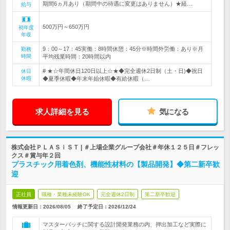
期間6ヵ月あり（期間中の待遇に変更はありません）★経…
給与
500万円～650万円
初年度
年収
9：00～17：45実働：8時間休憩：45分※時間外労働：あり※月
勤務
時間
平均残業時間：20時間以内
# ★☆年間休日120日以上☆★◆完全週休2日制（土・日)◆祝日
休日
休暇
◆夏季休暇◆年末年始休暇◆有給休暇（…
求人詳細を見る
気になる
株式会社ＰＬＡＳｉＳＴ | ＃上場企業グループ会社＃年休１２５日＃フレッ
クス＃賞与年２回
プラスチック用着色剤、機能性材料の【製品開発】◆第二新卒歓
迎
正社員
職種・業種未経験OK
完全週休2日制
第二新卒歓迎
情報更新日：2026/08/05
終了予定日：
2026/12/24
マスターバッチに関する設計開発業務の内、押出加工など実際に