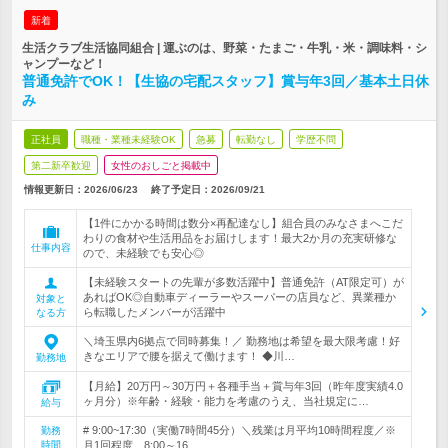
新着
生活クラブ生活協同組合 | 運ぶのは、野菜・たまご・牛乳・米・調味料・シ
ャンプーなど！
普通免許でOK！【生協の宅配スタッフ】賞与年3回／基本土日休
み
正社員
職種・業種未経験OK
急募
転勤なし
学歴不問
第二新卒歓迎
女性のおしごと掲載中
情報更新日：2026/06/23
終了予定日：
2026/09/21
【1件にかかる時間は数分×再配達なし】組合員のみなさまへこだ
わりの食材や生活用品をお届けします！最大2か月の充実研修な
仕事内容
ので、未経験でも安心◎
【未経験スタートの先輩が多数活躍中】普通免許（AT限定可）が
あればOK◎自動車ディーラーやスーパーの店員など、異業種か
対象と
ら転職したメンバーが活躍中
なる方
＼埼玉県内6拠点で同時募集！／ 勤務地は希望を最大限考慮！好
きなエリアで腰を据えて働けます！ ◆川…
勤務地
【月給】20万円～30万円＋各種手当＋賞与年3回（昨年度実績4.0
ヶ月分）※年齢・経験・能力を考慮のうえ、当社規定に…
給与
# 9:00~17:30（実働7時間45分）＼残業は月平均10時間程度／※
勤務
時間
月1回程度、8:00～16…