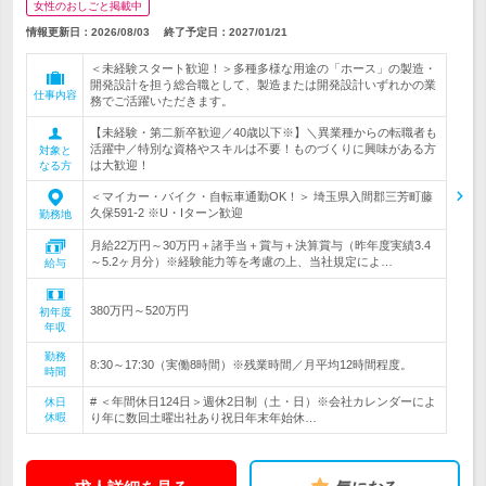
女性のおしごと掲載中
情報更新日：2026/08/03
終了予定日：
2027/01/21
＜未経験スタート歓迎！＞多種多様な用途の「ホース」の製造・
開発設計を担う総合職として、製造または開発設計いずれかの業
仕事内容
務でご活躍いただきます。
【未経験・第二新卒歓迎／40歳以下※】＼異業種からの転職者も
活躍中／特別な資格やスキルは不要！ものづくりに興味がある方
対象と
は大歓迎！
なる方
＜マイカー・バイク・自転車通勤OK！＞ 埼玉県入間郡三芳町藤
久保591-2 ※U・Iターン歓迎
勤務地
月給22万円～30万円＋諸手当＋賞与＋決算賞与（昨年度実績3.4
～5.2ヶ月分）※経験能力等を考慮の上、当社規定によ…
給与
380万円～520万円
初年度
年収
勤務
8:30～17:30（実働8時間）※残業時間／月平均12時間程度。
時間
# ＜年間休日124日＞週休2日制（土・日）※会社カレンダーによ
休日
休暇
り年に数回土曜出社あり祝日年末年始休…