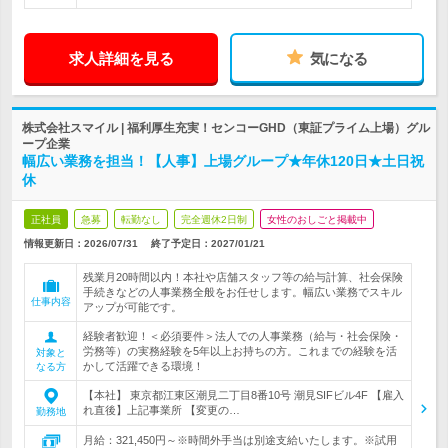
求人詳細を見る
気になる
株式会社スマイル | 福利厚生充実！センコーGHD（東証プライム上場）グル
ープ企業
幅広い業務を担当！【人事】上場グループ★年休120日★土日祝
休
正社員
急募
転勤なし
完全週休2日制
女性のおしごと掲載中
情報更新日：2026/07/31
終了予定日：
2027/01/21
残業月20時間以内！本社や店舗スタッフ等の給与計算、社会保険
手続きなどの人事業務全般をお任せします。幅広い業務でスキル
仕事内容
アップが可能です。
経験者歓迎！＜必須要件＞法人での人事業務（給与・社会保険・
労務等）の実務経験を5年以上お持ちの方。これまでの経験を活
対象と
かして活躍できる環境！
なる方
【本社】 東京都江東区潮見二丁目8番10号 潮見SIFビル4F 【雇入
れ直後】上記事業所 【変更の…
勤務地
月給：321,450円～※時間外手当は別途支給いたします。※試用