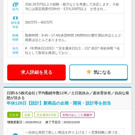
月給:26万円以上※経験・能力などを考慮して決定します。※給
与には固定残業代35h分・5万4,200円以上 が含まれ…
給与
350万円～450万円
初年度
年収
勤務時間：8:45～17:45(休憩時間 1時間00分)繁忙期以外ほとんど
勤務
時間
残業はほとんどありません。
# 《年間休日120日》* 完全週休2日(土・日)* 祝日* 有給休暇┗会
休日
休暇
社として取得を推奨しており…
求人詳細を見る
気になる
日研I＆S株式会社 | 平均勤続年数12年／土日祝休み／産休育休有／自由な発
想が活きる
年休128日【設計】新商品の企画・開発・設計等を担当
正社員
急募
完全週休2日制
女性のおしごと掲載中
情報更新日：2026/05/12
終了予定日：
2026/10/29
＜自由な発想で新しい商品を作り上げる！＞営業戦略に基づき、