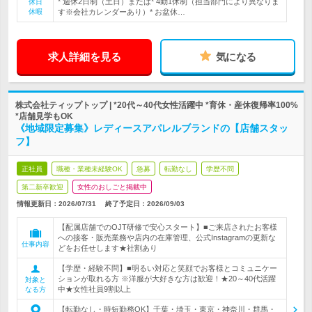
* 週休2日制（土日）または* 4勤1休制（担当部門により異なりま
休日
休暇
す※会社カレンダーあり）* お盆休…
求人詳細を見る
気になる
株式会社ティップトップ | *20代～40代女性活躍中 *育休・産休復帰率100%
*店舗見学もOK
《地域限定募集》レディースアパレルブランドの【店舗スタッ
フ】
正社員
職種・業種未経験OK
急募
転勤なし
学歴不問
第二新卒歓迎
女性のおしごと掲載中
情報更新日：2026/07/31
終了予定日：
2026/09/03
【配属店舗でのOJT研修で安心スタート】■ご来店されたお客様
への接客・販売業務や店内の在庫管理、公式Instagramの更新な
仕事内容
どをお任せします★社割あり
【学歴・経験不問】■明るい対応と笑顔でお客様とコミュニケー
ションが取れる方 ※洋服が大好きな方は歓迎！★20～40代活躍
対象と
中★女性社員9割以上
なる方
【転勤なし・時短勤務OK】千葉・埼玉・東京・神奈川・群馬・