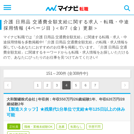
介護 日用品 交通費全額支給に関する求人・転職・中途
採用情報 (4ページ目 )＜8/7（金）更新＞
マイナビ転職では「介護 日用品 交通費全額支給」に関連する転職・求人・中
途採用情報を多数掲載中!「介護 日用品 交通費全額支給」の転職・求人情報を
探しているあなたにおすすめのお仕事を掲載しています。「介護 日用品 交通
費全額支給」に関連するキーワードからも転職・求人情報をお探しいただける
ので、あなたにぴったりのお仕事を見つけてみてください!
151～200件 (全308件中)
1
2
3
4
5
6
7
大和製罐株式会社 | 年収例：年収550万円/26歳/経験1年、年収620万円/28
歳/経験2年
【製造スタッフ】★残業代1分単位で支給★年125日以上の休み
可能
正社員
職種・業種未経験OK
急募
転勤なし
学歴不問