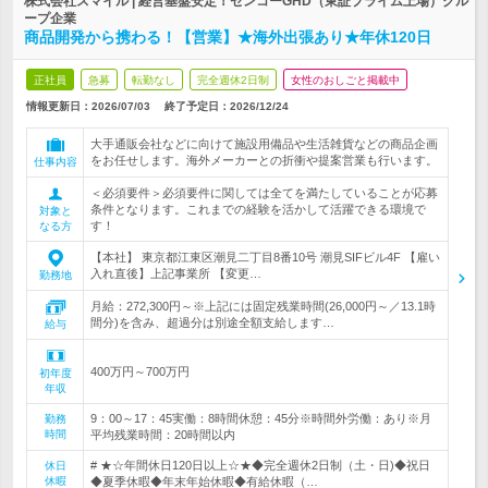
株式会社スマイル | 経営基盤安定！センコーGHD（東証プライム上場）グル
ープ企業
商品開発から携わる！【営業】★海外出張あり★年休120日
正社員
急募
転勤なし
完全週休2日制
女性のおしごと掲載中
情報更新日：2026/07/03
終了予定日：
2026/12/24
大手通販会社などに向けて施設用備品や生活雑貨などの商品企画
をお任せします。海外メーカーとの折衝や提案営業も行います。
仕事内容
＜必須要件＞必須要件に関しては全てを満たしていることが応募
条件となります。これまでの経験を活かして活躍できる環境で
対象と
す！
なる方
【本社】 東京都江東区潮見二丁目8番10号 潮見SIFビル4F 【雇い
入れ直後】上記事業所 【変更…
勤務地
月給：272,300円～※上記には固定残業時間(26,000円～／13.1時
間分)を含み、超過分は別途全額支給します…
給与
400万円～700万円
初年度
年収
9：00～17：45実働：8時間休憩：45分※時間外労働：あり※月
勤務
時間
平均残業時間：20時間以内
# ★☆年間休日120日以上☆★◆完全週休2日制（土・日)◆祝日
休日
休暇
◆夏季休暇◆年末年始休暇◆有給休暇（…