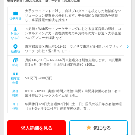
情報更新日：2026/03/31
終了予定日：
2026/09/28
大手クライアントに対し、自社プロダクトを核とした包括的なソ
リューション提案をお任せします。中長期的な信頼関係を構築
仕事内容
し、事業課題の解決を推進！
＜必須＞Web広告・マーケティングにおける提案営業の経験、コ
ンサルティング力・論理的思考力をお持ちの方＜歓迎＞大手企業
対象と
へのアプローチ経験 など
なる方
東京都渋谷区恵比寿1-19-15 ウノサワ東急ビル4階 ハイブリッド
ワーク（出社：週3回/リモート…
勤務地
月給416,700円～666,666円※超過分は別途支給します。※試用期
間3ヵ月（同条件）※上記は固定残業代（108…
給与
500万円～800万円
初年度
年収
09:30～18:30（実働8時間／休憩1時間）時間外労働の有無：有※
勤務
時間
出社時はフレックスタイム制（標…
年間休日120日完全週休2日制（土・日）国民の祝日年次有給休暇
休日
休暇
（入社3ヶ月後に付与）産前産後休業、育…
求人詳細を見る
気になる