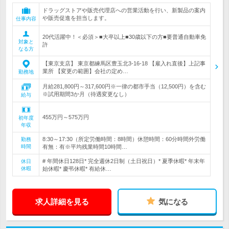
ドラッグストアや販売代理店への営業活動を行い、新製品の案内
や販売促進を担当します。
仕事内容
20代活躍中！＜必須＞■大卒以上■30歳以下の方■要普通自動車免
対象と
許
なる方
【東京支店】 東京都練馬区豊玉北3-16-18 【雇入れ直後】上記事
業所 【変更の範囲】会社の定め…
勤務地
月給281,800円～317,600円※一律の都市手当（12,500円）を含む
※試用期間3か月（待遇変更なし）
給与
455万円～575万円
初年度
年収
8:30～17:30（所定労働時間：8時間）休憩時間：60分時間外労働
勤務
時間
有無：有※平均残業時間10時間…
# 年間休日128日* 完全週休2日制（土日祝日）* 夏季休暇* 年末年
休日
休暇
始休暇* 慶弔休暇* 有給休…
求人詳細を見る
気になる