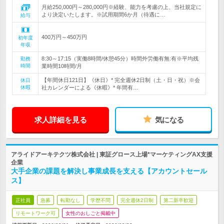
月給250,000円～280,000円※経験、能力を考慮の上、当社規定に
より決定いたします。※試用期間6か月（待遇に…
給与
400万円～450万円
初年度
年収
8:30～17:15（実働8時間/休憩45分）時間外労働有無:有※平均残
勤務
時間
業時間10時間/月
【年間休日121日】《休日》* 完全週休2日制（土・日・祝）※会
休日
休暇
社カレンダーによる《休暇》* 年間有…
求人詳細を見る
気になる
アライドアーキテクツ株式会社 | 東証グロース上場*マーケティングAX支援
企業
大手企業の課題を解決し事業成長を支える【アカウントセール
ス】
正社員
急募
転勤なし
学歴不問
完全週休2日制
第二新卒歓迎
リモートワーク可
女性のおしごと掲載中