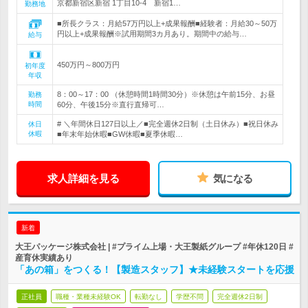
京都新宿区新宿 1丁目10-4 新宿1…
勤務地
■所長クラス：月給57万円以上+成果報酬■経験者：月給30～50万
円以上+成果報酬※試用期間3カ月あり。期間中の給与…
給与
450万円～800万円
初年度
年収
8：00～17：00 （休憩時間1時間30分）※休憩は午前15分、お昼
勤務
時間
60分、午後15分※直行直帰可…
# ＼年間休日127日以上／■完全週休2日制（土日休み）■祝日休み
休日
休暇
■年末年始休暇■GW休暇■夏季休暇…
求人詳細を見る
気になる
新着
大王パッケージ株式会社 | #プライム上場・大王製紙グループ #年休120日 #
産育休実績あり
「あの箱」をつくる！【製造スタッフ】★未経験スタートを応援
正社員
職種・業種未経験OK
転勤なし
学歴不問
完全週休2日制