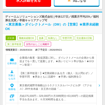
求人詳細を見る
気になる
ディーエムソリューションズ株式会社 | 年休127日／残業月平均20h／福利
厚生充実／早期キャリアアップ可
＜東京募集＞ダイレクトメール（DM）の【営業】★業界未経験
OK
正社員
職種未経験OK
急募
転勤なし
学歴不問
完全週休2日制
第二新卒歓迎
女性のおしごと掲載中
情報更新日：2026/03/24
終了予定日：
2026/09/21
企業様の集客・販促課題に対し、ダイレクトメールの企画から発
送までを一貫して提案します。★高いリピート率が強み！★UIタ
仕事内容
ーン歓迎！
【第二新卒歓迎！】■営業経験がある方（個人・法人問わず）／
対象と
学歴不問 ★男女ともに活躍中 ★手厚い福利厚生◎
なる方
東京都武蔵野市御殿山1-1-3 クリスタルパークビル2F 《アクセ
ス》JR中央本線・京王井の頭線「…
勤務地
月給275,000円～329,000円※月30時間分=53,000円～の固定残業
手当を含みます。※月30時間を超える…
給与