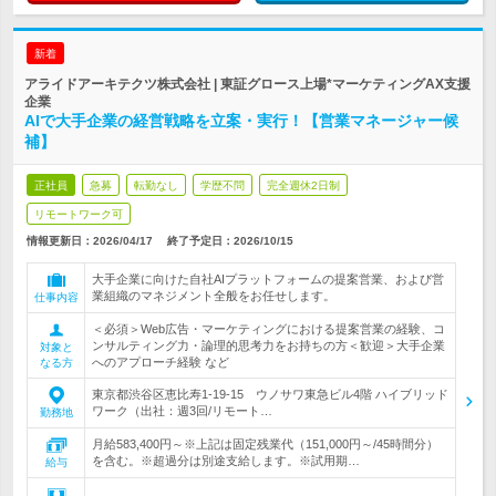
新着
アライドアーキテクツ株式会社 | 東証グロース上場*マーケティングAX支援
企業
AIで大手企業の経営戦略を立案・実行！【営業マネージャー候
補】
正社員
急募
転勤なし
学歴不問
完全週休2日制
リモートワーク可
情報更新日：2026/04/17
終了予定日：
2026/10/15
大手企業に向けた自社AIプラットフォームの提案営業、および営
業組織のマネジメント全般をお任せします。
仕事内容
＜必須＞Web広告・マーケティングにおける提案営業の経験、コ
ンサルティング力・論理的思考力をお持ちの方＜歓迎＞大手企業
対象と
へのアプローチ経験 など
なる方
東京都渋谷区恵比寿1-19-15 ウノサワ東急ビル4階 ハイブリッド
ワーク（出社：週3回/リモート…
勤務地
月給583,400円～※上記は固定残業代（151,000円～/45時間分）
を含む。※超過分は別途支給します。※試用期…
給与