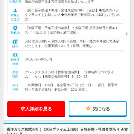
製品が完成するまでの段階をお任せいたします
仕事内容
《第二新卒歓迎！職種・業種未経験OK》【必須】◆理系のバッ
クグランドをお持ちの方◆化学業界で技術職のご経験をお持ちの
対象と
方
なる方
【大阪工場、千葉工場の募集】 ＊大阪工場 兵庫県伊丹市森本1-
35 ＊千葉工場 千葉県袖ケ浦市北袖…
勤務地
月給 210,000円～ 283,350円※経験・年齢・能力を考慮して決定
いたします。試用期間：3ヶ月（待遇に変更な…
給与
340万円～460万円
初年度
年収
フレックスタイム制【標準労働時間】 1日8時間【コアタイ
勤務
時間
ム】 なし【標準労働時間帯】 8：30～17…
・年間休日：125日・完全週休2日制（土・日）・祝日・夏季休
休日
休暇
暇・年末年始休暇・有給休暇（20日 ※初…
求人詳細を見る
気になる
東洋ガラス株式会社 | 《東証プライム上場G》★独身寮・社員食堂あり ★賞