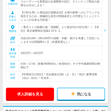
スピーディーな新商品の企画開発や設計、ラインナップ商品の改
仕事内容
廃をお任せします！
【CADを用いた製品設計経験必須】企画や顧客へのヒアリングも
発生するため、積極的な発言や関係各所との円滑なコミュニケー
対象と
ションが出来る方歓迎！
なる方
＜東京メトロ副都心線「池袋駅」より徒歩5分の好立地！＞ 【本
社】 東京都豊島区池袋2-23-6 【…
勤務地
月給220,000～280,000円※経験・年齢・能力を考慮して決定いた
します※試用期間3ヶ月（待遇変更なし）
給与
330万円～420万円
初年度
年収
9:00～17:45（実働7時間45分／休憩60分） # ※平均残業時間10時
勤務
時間
間以下
【年間休日128日】* 完全週休2日制（土・日）* 祝日* 夏季休暇
休日
休暇
（8/12～8/14）* 年末年…
求人詳細を見る
気になる