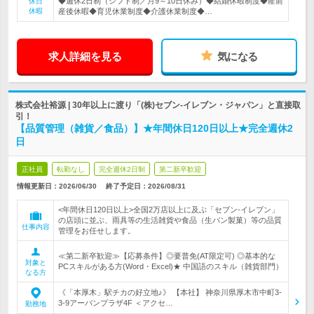
◆週休2日制（シフト制／月9～10日休み）◆結婚休暇制度◆産前
休日
休暇
産後休暇◆育児休業制度◆介護休業制度◆…
求人詳細を見る
気になる
株式会社裕源 | 30年以上に渡り「(株)セブン-イレブン・ジャパン」と直接取
引！
【品質管理（雑貨／食品）】★年間休日120日以上★完全週休2
日
正社員
転勤なし
完全週休2日制
第二新卒歓迎
情報更新日：2026/06/30
終了予定日：
2026/08/31
<年間休日120日以上>全国2万店以上に及ぶ「セブン-イレブン」
の店頭に並ぶ、雨具等の生活雑貨や食品（生パン製菓）等の品質
仕事内容
管理をお任せします。
≪第二新卒歓迎≫【応募条件】◎要普免(AT限定可) ◎基本的な
対象と
PCスキルがある方(Word・Excel)★ 中国語のスキル（雑貨部門）
なる方
《「本厚木」駅チカの好立地♪》 【本社】 神奈川県厚木市中町3-
3-9アーバンプラザ4F ＜アクセ…
勤務地