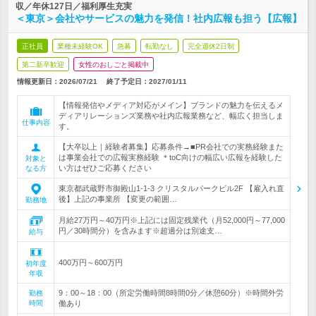
収／年休127日／福利厚生充実
＜東京＞会社やサービスの魅力を発信！社内広報も担う【広報】
正社員
業種未経験OK
急募
転勤なし
完全週休2日制
第二新卒歓迎
女性のおしごと掲載中
情報更新日：2026/07/21
終了予定日：
2027/01/11
【情報発信やメディア対応がメイン】ブランドの魅力を伝えるメ
ディアリレーションズ業務や社内広報業務など、幅広く担当しま
仕事内容
す。
【大卒以上｜経験者募集】応募条件→■PR会社での実務経験また
は事業会社での広報実務経験 ＊toC向けの幅広い広報を経験した
対象と
い方はぜひご応募ください
なる方
東京都武蔵野市御殿山1-1-3 クリスタルパークビル2F 【雇入れ直
後】上記の事業所 【変更の範囲…
勤務地
月給27万円～40万円※上記には固定残業代（月52,000円～77,000
円／30時間分）を含みます※超過分は別途支…
給与
400万円～600万円
初年度
年収
9：00～18：00（所定労働時間8時間0分／休憩60分）※時間外労
勤務
時間
働あり