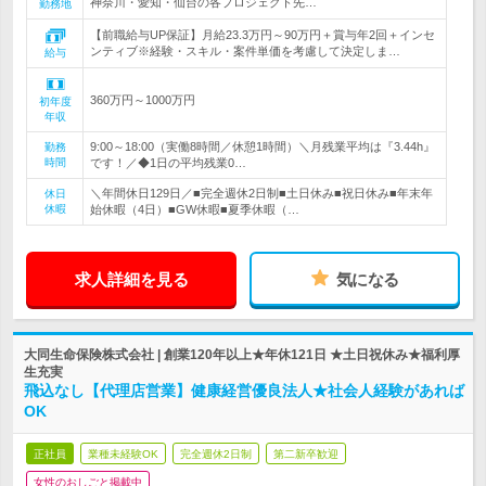
神奈川・愛知・仙台の各プロジェクト先…
勤務地
【前職給与UP保証】月給23.3万円～90万円＋賞与年2回＋インセ
ンティブ※経験・スキル・案件単価を考慮して決定しま…
給与
360万円～1000万円
初年度
年収
9:00～18:00（実働8時間／休憩1時間）＼月残業平均は『3.44h』
勤務
時間
です！／◆1日の平均残業0…
＼年間休日129日／■完全週休2日制■土日休み■祝日休み■年末年
休日
休暇
始休暇（4日）■GW休暇■夏季休暇（…
求人詳細を見る
気になる
大同生命保険株式会社 | 創業120年以上★年休121日 ★土日祝休み★福利厚
生充実
飛込なし【代理店営業】健康経営優良法人★社会人経験があれば
OK
正社員
業種未経験OK
完全週休2日制
第二新卒歓迎
女性のおしごと掲載中