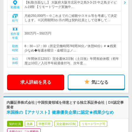
【転勤当面なし】 大阪府大阪市北区中之島3-3-23 中之島ダイビ
ル19階 【リモートワーク実施中…
勤務地
月給250,000円～※これまでのご経験やスキル等を考慮して決定
します。※試用期間3か月の間は契約社員として従事して…
給与
300万円～550万円
初年度
年収
8：30～17：00（所定労働時間7時間30分／休憩60分）# ★残業
勤務
時間
少なめ◆毎週水曜日・金曜日はノ…
《年間休日120日》完全週休2日制（土日祝）年間有給休暇（初年
休日
休暇
度は10日／入社半年経過後付与、次年度…
求人詳細を見る
気になる
内藤証券株式会社 | 中国投資領域を得意とする独立系証券会社｜DX認定事
業者
米国株の【アナリスト】健康優良企業に認定★残業少なめ
契約社員
急募
学歴不問
完全週休2日制
リモートワーク可
女性のおしごと掲載中