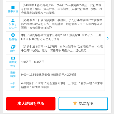
【140社以上ある鈴与グループ各社の人事労務の受託・代行業務
をお任せ】給与・賞与計算、年末調整、人事代行業務、労務・社
仕事内容
会保険相談業務などの業務
【応募条件：社会保険労務士事務所、または事業会社にて労務業
務の実務経験がある方】給与計算・勤怠管理システム等の導入や
対象と
運用・改善経験者は歓迎
なる方
本社／静岡県静岡市清水区港町2-10-1 浪漫館1F ※マイカー出勤
OK ※転勤はほとんどありませ…
勤務地
【月給】23.8万円～42.9万円 ※別途諸手当(公的資格手当、住宅
手当等)※経験、能力、資格等を考慮の上、当社規定…
給与
430万円～800万円
初年度
年収
勤務
9:00～17:55※休憩60分※残業月平均20時間
時間
# 年間休日／123日* 完全週休2日制（土日祝）* 夏季休暇 * 年末年
休日
休暇
始休暇 * 時間単位年休 …
求人詳細を見る
気になる