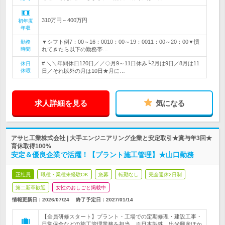
310万円～400万円
初年度
年収
▼シフト例7：00～16：0010：00～19：0011：00～20：00▼慣
勤務
時間
れてきたら以下の勤務帯…
# ＼＼年間休日120日／／◇月9～11日休み└2月は9日／8月は11
休日
休暇
日／それ以外の月は10日★月に…
求人詳細を見る
気になる
アサヒ工業株式会社 | 大手エンジニアリング企業と安定取引★賞与年3回★
育休取得100%
安定＆優良企業で活躍！【プラント施工管理】★山口勤務
正社員
職種・業種未経験OK
急募
転勤なし
完全週休2日制
第二新卒歓迎
女性のおしごと掲載中
情報更新日：2026/07/24
終了予定日：
2027/01/14
【全員研修スタート】プラント・工場での定期修理・建設工事・
日常保全などの施工管理業務を担当。※日本製鉄、出光興産ほか