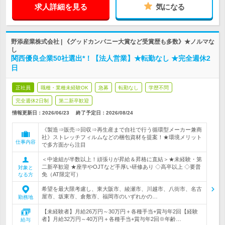
求人詳細を見る
気になる
野添産業株式会社 | 《グッドカンパニー大賞など受賞歴も多数》★ノルマな
し
関西優良企業50社選出*！【法人営業】★転勤なし ★完全週休2
日
正社員
職種・業種未経験OK
急募
転勤なし
学歴不問
完全週休2日制
第二新卒歓迎
情報更新日：2026/06/23
終了予定日：
2026/08/24
《製造⇒販売⇒回収⇒再生産まで自社で行う循環型メーカー兼商
社》ストレッチフィルムなどの梱包資材を提案！★環境メリット
仕事内容
で多方面から注目
＜中途組が半数以上！頑張りが昇給＆昇格に直結＞★未経験・第
二新卒歓迎 ★座学やOJTなど手厚い研修あり ◇高卒以上 ◇要普
対象と
免（AT限定可）
なる方
希望を最大限考慮し、東大阪市、綾瀬市、川越市、八街市、名古
屋市、坂東市、倉敷市、福岡市のいずれかの…
勤務地
【未経験者】月給26万円～30万円＋各種手当+賞与年2回【経験
者】月給32万円～40万円＋各種手当+賞与年2回※年齢…
給与