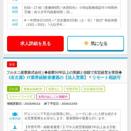
8:50～17:40（実働8時間／休憩50分）※時短勤務相談可※時間外
勤務
時間
労働：有※月平均残業時間：15…
# ＜年間休日120日＞* 完全週休2日制（土・日）* 祝日* 有給休暇
休日
休暇
（10日～20日）└入社半年…
求人詳細を見る
気になる
新着
フルタニ産業株式会社 | ◆創業50年以上の実績と信頼で安定経営を実現◆
《名古屋》IT業界経験者優遇の【法人営業】＊リモート相談可
正社員
業種未経験OK
転勤なし
学歴不問
完全週休2日制
リモートワーク可
女性のおしごと掲載中
情報更新日：2026/06/12
終了予定日：
2026/12/03
ITエンジニア不足の企業様に対し、ニーズに合った人材を紹介す
る営業業務をお任せします。新規開拓や提案も行います。
仕事内容
【学歴不問・経験者優遇！】ITや人材営業経験1年以上ある方歓