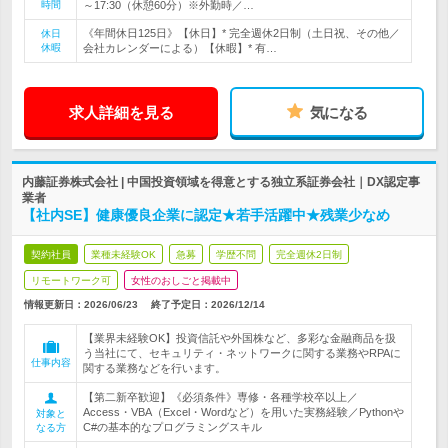
時間
～17:30（休憩60分）※外勤時／…
《年間休日125日》【休日】* 完全週休2日制（土日祝、その他／
休日
休暇
会社カレンダーによる）【休暇】* 有…
求人詳細を見る
気になる
内藤証券株式会社 | 中国投資領域を得意とする独立系証券会社｜DX認定事
業者
【社内SE】健康優良企業に認定★若手活躍中★残業少なめ
契約社員
業種未経験OK
急募
学歴不問
完全週休2日制
リモートワーク可
女性のおしごと掲載中
情報更新日：2026/06/23
終了予定日：
2026/12/14
【業界未経験OK】投資信託や外国株など、多彩な金融商品を扱
う当社にて、セキュリティ・ネットワークに関する業務やRPAに
仕事内容
関する業務などを行います。
【第二新卒歓迎】《必須条件》専修・各種学校卒以上／
Access・VBA（Excel・Wordなど）を用いた実務経験／Pythonや
対象と
C#の基本的なプログラミングスキル
なる方