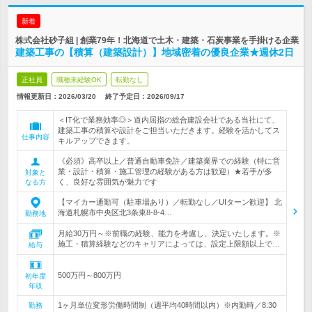
新着
株式会社砂子組 | 創業79年！北海道で土木・建築・石炭事業を手掛ける企業
建築工事の【積算（建築設計）】地域密着の優良企業★週休2日
正社員
職種未経験OK
転勤なし
情報更新日：2026/03/20
終了予定日：
2026/09/17
＜IT化で業務効率◎＞道内屈指の総合建設会社である当社にて、
建築工事の積算や設計をご担当いただきます。経験を活かしてス
仕事内容
キルアップできます。
《必須》高卒以上／普通自動車免許／建築業界での経験（特に営
業・設計・積算・施工管理の経験がある方は歓迎）★若手が多
対象と
く、良好な雰囲気が魅力です
なる方
【マイカー通勤可（駐車場あり）／転勤なし／UIターン歓迎】 北
海道札幌市中央区北3条東8-8-4…
勤務地
月給30万円～※前職の経験、能力を考慮し、決定いたします。※
施工・積算経験などのキャリアによっては、設定上限額以上で…
給与
500万円～800万円
初年度
年収
1ヶ月単位変形労働時間制（週平均40時間以内）※内勤時／8:30
勤務