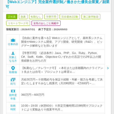
【Webエンジニア】完全案件選択制／働きかた優良企業賞／副業
可
正社員
急募
転勤なし
学歴不問
完全週休2日制
第二新卒歓迎
リモートワーク可
女性のおしごと掲載中
情報更新日：2026/07/31
終了予定日：
2026/09/03
【自由に案件を選べる】Webエンジニアとして、基幹系システム
開発やWebシステム開発、アプリ開発、研究開発（R&D）、ビッ
仕事内容
グデータ解析などを担います
【学歴不問】《必須条件》Java、PHP、Go、Ruby、Python、
C#、Swift、Kotlin、Objective-Cいずれかの言語での2年以上の開
対象と
発経験をお持ちの方
なる方
【転勤なし／テレワーク可】 ＜本社または首都圏内のクライアン
ト先または自宅＞ プロジェクトは希望エ…
勤務地
月給30万円～※前職給与を保証※経験・年齢・能力を考慮して決
定いたします※みなし残業代（月20時間分・4万600円～…
給与
360万円～600万円
初年度
年収
10:00～19:00（休憩60分）※所定労働時間1日8時間※プロジェク
勤務
時間
トにより変動あり※残業平均月…