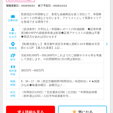
情報更新日：2026/06/23
終了予定日：
2026/12/14
投資信託や外国株など、多彩な金融商品を扱う当社にて、米国株
レポートの作成などを行います。アナリストとして長期キャリア
仕事内容
を形成できる環境です。
《必須条件》大卒以上／米国株レポートの作成経験 ◆証券外務
員1種やAFPの資格保有者は歓迎◆証券アナリストの資格は不要
対象と
◆英語力があれば活かせます
なる方
【転勤当面なし】 東京都中央区日本橋人形町1-14-8 郵船水天宮
前ビル12F 【雇入れ直後】上記…
勤務地
月給300,000円～500,000円※これまでのご経験やスキル等を考慮
して決定します。※試用期間3か月の間は契約社…
給与
360万円～600万円
初年度
年収
8：30～17：00（所定労働時間7時間30分／休憩60分）# ★残業
勤務
時間
少なめ◆毎週水曜日・金曜日はノ…
《年間休日120日》* 完全週休2日制（土日祝）* 年間有給休暇
休日
休暇
（初年度は10日／入社半年経過後付与…
求人詳細を見る
気になる