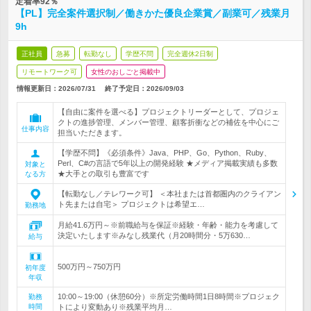
定着率92％
【PL】完全案件選択制／働きかた優良企業賞／副業可／残業月
9h
正社員
急募
転勤なし
学歴不問
完全週休2日制
リモートワーク可
女性のおしごと掲載中
情報更新日：2026/07/31
終了予定日：
2026/09/03
【自由に案件を選べる】プロジェクトリーダーとして、プロジェ
クトの進捗管理、メンバー管理、顧客折衝などの補佐を中心にご
仕事内容
担当いただきます。
【学歴不問】《必須条件》Java、PHP、Go、Python、Ruby、
Perl、C#の言語で5年以上の開発経験 ★メディア掲載実績も多数
対象と
★大手との取引も豊富です
なる方
【転勤なし／テレワーク可】 ＜本社または首都圏内のクライアン
ト先または自宅＞ プロジェクトは希望エ…
勤務地
月給41.6万円～※前職給与を保証※経験・年齢・能力を考慮して
決定いたします※みなし残業代（月20時間分・5万630…
給与
500万円～750万円
初年度
年収
10:00～19:00（休憩60分）※所定労働時間1日8時間※プロジェク
勤務
時間
トにより変動あり※残業平均月…