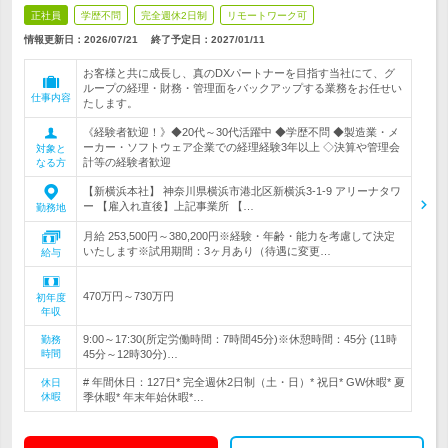
正社員
学歴不問
完全週休2日制
リモートワーク可
情報更新日：2026/07/21
終了予定日：
2027/01/11
お客様と共に成長し、真のDXパートナーを目指す当社にて、グ
ループの経理・財務・管理面をバックアップする業務をお任せい
仕事内容
たします。
《経験者歓迎！》◆20代～30代活躍中 ◆学歴不問 ◆製造業・メ
ーカー・ソフトウェア企業での経理経験3年以上 ◇決算や管理会
対象と
計等の経験者歓迎
なる方
【新横浜本社】 神奈川県横浜市港北区新横浜3-1-9 アリーナタワ
ー 【雇入れ直後】上記事業所 【…
勤務地
月給 253,500円～380,200円※経験・年齢・能力を考慮して決定
いたします※試用期間：3ヶ月あり（待遇に変更…
給与
470万円～730万円
初年度
年収
9:00～17:30(所定労働時間：7時間45分)※休憩時間：45分 (11時
勤務
時間
45分～12時30分)…
# 年間休日：127日* 完全週休2日制（土・日）* 祝日* GW休暇* 夏
休日
休暇
季休暇* 年末年始休暇*…