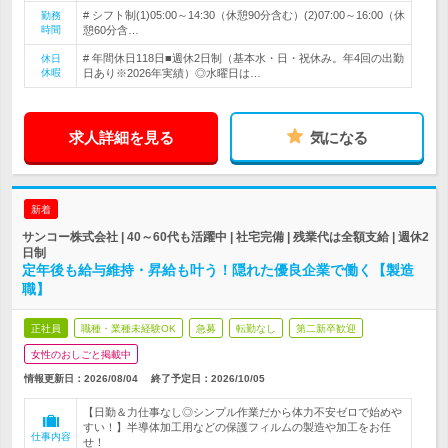
# シフト制(1)05:00～14:30（休憩90分含む）(2)07:00～16:00（休
勤務
時間
憩60分含…
# 年間休日118日■週休2日制（基本水・日・祝休み。年4回の出勤
休日
休暇
日あり※2026年実績）◎水曜日は…
求人詳細を見る
気になる
新着
サンコー株式会社 | 40～60代も活躍中 | 社宅完備 | 残業代は全額支給 | 週休2
日制
定年後も給与維持・昇給も叶う！隠れた優良企業で働く【製造
職】
正社員
職種・業種未経験OK
急募
転勤なし
第二新卒歓迎
女性のおしごと掲載中
情報更新日：2026/08/04
終了予定日：
2026/10/05
【日勤＆力仕事なし◎シンプル作業だから体力不安ゼロで始めや
すい！】半導体加工用などの保護フィルムの製造や加工をお任
仕事内容
せ！