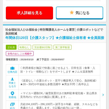
求人詳細を見る
気になる
社会福祉法人ひみ福祉会 | 特別養護老人ホームを運営│介護ロボットなどで
負担軽減
年間休日120日【介護スタッフ】★介護福祉士保有者 ★全員面接
正社員
転勤なし
完全週休2日制
第二新卒歓迎
女性のおしごと掲載中
情報更新日：2026/03/10
終了予定日：
2026/09/07
◇利用者様が施設で快適に過ごせるよう、日常生活（食事・入
浴・トイレ・移動など）をサポートします ★ジム＆温泉無料
仕事内容
《送迎なし！介護ロボット・見守り機器導入で安心、負担軽減》
対象と
★20～30代や中途組も多数活躍中 ★男女不問 ◇高卒以上
なる方
＜マイカー通勤OK／融雪装置付きの無料駐車場完備＞ 富山県氷
見市内のいずれかの施設に配属します。…
勤務地
月給194,100円～286,100円＋諸手当※年齢、経験、スキルなどを
考慮のうえ、優遇します。※記載の給与には一律…
給与