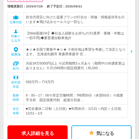
情報更新日：2026/07/28
終了予定日：
2026/08/31
担当代理店に向けた提案プランの打合せ・研修・情報提供等を行
います★飛び込みセールスは一切なし
仕事内容
【Web面接OK】◆社会人経験をお持ちの方(業界・業種・年数は
対象と
一切不問)◆要普通自動車免許
なる方
★☆★全国で募集中★☆★ ※初任地は希望を考慮して決定となり
ます。 北海道札幌市 青森県青森市 宮…
勤務地
月給34万5000円以上 ※試用期間3ヵ月あり（期間中の待遇変更は
ありません）※月15時間の固定残業代（45,000…
給与
558万円～774万円
初年度
年収
9：00～17：00※所定労働時間：7時間00分（休憩60分）※残業
勤務
時間
手当有 固定残業代制 超過分別途…
■完全週休二日制（土日祝）■年間休日：121日＜内訳＞土日祝、
休日
休暇
12/31～1/3
求人詳細を見る
気になる