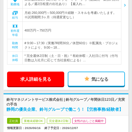
よる／週2日程度の出社あり） 【雇入れ…
勤務地
月給:260,000円～500,000円※経験・スキルを考慮いたします。
※試用期間:3ヶ月（待遇変更なし）
給与
400万円～750万円
初年度
年収
# 9:00～17:30（実働7時間30分／休憩60分）※配属先・プロジェ
勤務
時間
クトにより、9:00～18…
* 完全週休2日制（土・日・祝）* 有給休暇：入社日に付与（付与
休日
休暇
日数は入社月に応じて当社規程による）…
求人詳細を見る
気になる
鈴与マネジメントサービス株式会社 | 鈴与グループ／年間休日123日／充実
の手当
静岡の優良企業、鈴与グループで働こう！【労務事務/経験者】
正社員
業種未経験OK
完全週休2日制
女性のおしごと掲載中
情報更新日：2026/06/16
終了予定日：
2026/12/07