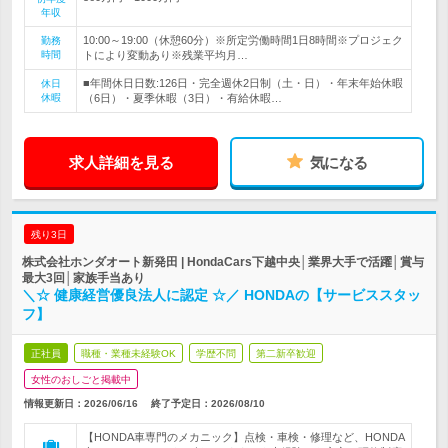
年収
10:00～19:00（休憩60分）※所定労働時間1日8時間※プロジェク
勤務
時間
トにより変動あり※残業平均月…
■年間休日日数:126日・完全週休2日制（土・日）・年末年始休暇
休日
休暇
（6日）・夏季休暇（3日）・有給休暇…
求人詳細を見る
気になる
残り3日
株式会社ホンダオート新発田 | HondaCars下越中央│業界大手で活躍│賞与
最大3回│家族手当あり
＼☆ 健康経営優良法人に認定 ☆／ HONDAの【サービススタッ
フ】
正社員
職種・業種未経験OK
学歴不問
第二新卒歓迎
女性のおしごと掲載中
情報更新日：2026/06/16
終了予定日：
2026/08/10
【HONDA車専門のメカニック】点検・車検・修理など、HONDA