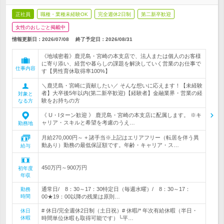
正社員
職種・業種未経験OK
完全週休2日制
第二新卒歓迎
女性のおしごと掲載中
情報更新日：2026/07/08
終了予定日：
2026/08/31
《地域密着》鹿児島・宮崎の本支店で、法人または個人のお客様
に寄り添い、経営や暮らしの課題を解決していく営業のお仕事で
仕事内容
す【男性育休取得率100%】
＼鹿児島・宮崎に貢献したい／ そんな想いに応えます！【未経験
者】大卒後5年以内(第二新卒歓迎)【経験者】金融業界・営業の経
対象と
験をお持ちの方
なる方
《 U・Iターン歓迎 》 鹿児島・宮崎の本支店に配属します。 ※キ
ャリア・スキルと希望を考慮のうえ…
勤務地
月給270,000円～ + 諸手当※上記はエリアフリー（転居を伴う異
動あり）勤務の最低保証額です。年齢・キャリア・ス…
給与
450万円～900万円
初年度
年収
通常日/ 8：30～17：30特定日（毎週水曜）/ 8：30～17：
勤務
時間
00★19：00以降の残業は原則…
# 休日/完全週休2日制（土日祝）# 休暇/* 年次有給休暇（半日・
休日
休暇
時間単位休暇も取得可能です）└平…