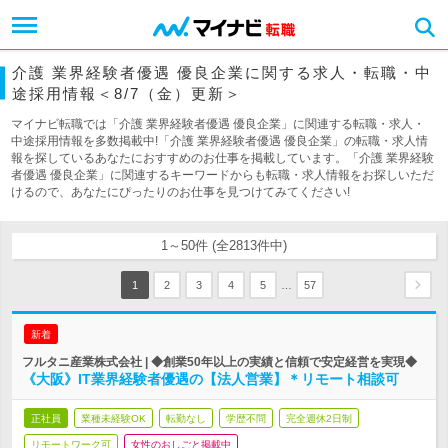
介護 業界経験者優遇 優良企業に関する求人・転職・中
途採用情報＜8/7（金）更新＞
マイナビ転職では「介護 業界経験者優遇 優良企業」に関連する転職・求人・
中途採用情報を多数掲載中!「介護 業界経験者優遇 優良企業」の転職・求人情
報を探しているあなたにおすすめのお仕事を掲載しています。「介護 業界経験
者優遇 優良企業」に関連するキーワードからも転職・求人情報をお探しいただ
けるので、あなたにぴったりのお仕事を見つけてみてください!
1～50件 (全2813件中)
…
1
2
3
4
5
57
新着
フルタニ産業株式会社 | ◆創業50年以上の実績と信頼で安定経営を実現◆
《大阪》IT業界経験者優遇の【法人営業】＊リモート相談可
正社員
業種未経験OK
転勤なし
学歴不問
完全週休2日制
リモートワーク可
女性のおしごと掲載中