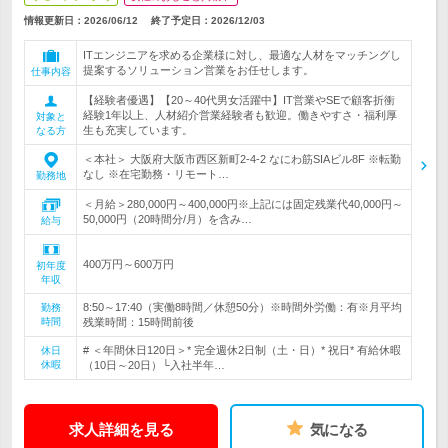
情報更新日：2026/06/12
終了予定日：
2026/12/03
ITエンジニアを求める企業様に対し、最適な人材をマッチングし
提案するソリューション営業をお任せします。
仕事内容
【経験者優遇】【20～40代男女活躍中】IT営業やSEで顧客折衝
経験1年以上、人材紹介営業経験者も歓迎。働きやすさ・福利厚
対象と
生も充実しています。
なる方
＜本社＞ 大阪府大阪市西区新町2-4-2 なにわ筋SIAビル8F ※転勤
なし ※在宅勤務・リモート…
勤務地
＜月給＞280,000円～400,000円※上記には固定残業代40,000円～
50,000円（20時間分/月）を含み…
給与
400万円～600万円
初年度
年収
8:50～17:40（実働8時間／休憩50分）※時間外労働：有※月平均
勤務
時間
残業時間：15時間前後
# ＜年間休日120日＞* 完全週休2日制（土・日）* 祝日* 有給休暇
休日
休暇
（10日～20日）└入社半年…
求人詳細を見る
気になる