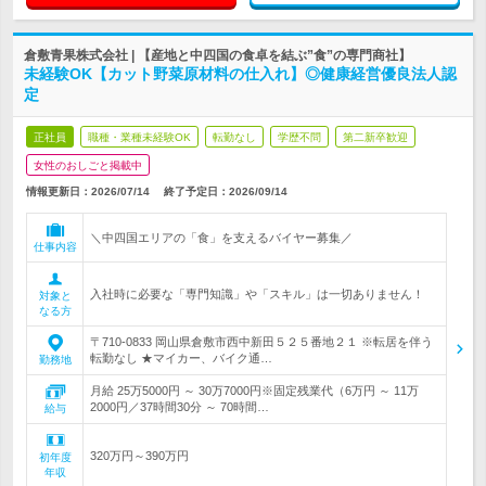
倉敷青果株式会社 | 【産地と中四国の食卓を結ぶ”食”の専門商社】
未経験OK【カット野菜原材料の仕入れ】◎健康経営優良法人認
定
正社員
職種・業種未経験OK
転勤なし
学歴不問
第二新卒歓迎
女性のおしごと掲載中
情報更新日：2026/07/14
終了予定日：
2026/09/14
＼中四国エリアの「食」を支えるバイヤー募集／
仕事内容
入社時に必要な「専門知識」や「スキル」は一切ありません！
対象と
なる方
〒710-0833 岡山県倉敷市西中新田５２５番地２１ ※転居を伴う
転勤なし ★マイカー、バイク通…
勤務地
月給 25万5000円 ～ 30万7000円※固定残業代（6万円 ～ 11万
2000円／37時間30分 ～ 70時間…
給与
320万円～390万円
初年度
年収