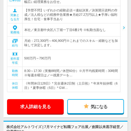
仕事内容
幅広い経理業務をお任せ。
【学歴不問】いずれかの経験必須⇒連結決算／決算開示資料の作
成／法人税などの税務申告業務★月給27.2万円以上★手厚い福利
対象と
厚生！住宅・食事手当あり
なる方
本社／東京都中央区八丁堀一丁目6番1号 ※転勤当面なし
勤務地
月給：272,300円～406,900円※これまでのスキル・経験などを加
味して決定します。
給与
500万円～790万円
初年度
年収
8:30～17:30（実働8時間／休憩60分）※月平均残業時間：30時間
勤務
時間
※毎週水曜日はノー残業デーを…
《年間休日128日》* 完全週休2日制（土日祝）* 年末年始休暇（6
休日
休暇
日）* 夏季休暇（5日）* GW…
求人詳細を見る
気になる
株式会社アルトワイズ | 7月マイナビ転職フェア出展／創業以来黒字経営／