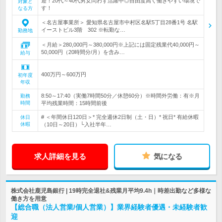
迎！20代～40代男女問わず活躍中◎自由度高く働きやすい環境で
対象と
す！
なる方
＜名古屋事業所＞ 愛知県名古屋市中村区名駅5丁目28番1号 名駅
イーストビル3階 302 ※転勤な…
勤務地
＜月給＞280,000円～380,000円※上記には固定残業代40,000円～
50,000円（20時間分/月）を含み…
給与
400万円～600万円
初年度
年収
8:50～17:40（実働7時間50分／休憩60分）※時間外労働：有※月
勤務
時間
平均残業時間：15時間前後
# ＜年間休日120日＞* 完全週休2日制（土・日）* 祝日* 有給休暇
休日
休暇
（10日～20日）└入社半年…
求人詳細を見る
気になる
株式会社鹿児島銀行 | 19時完全退社&残業月平均9.4h｜時差出勤など多様な
働き方を用意
【総合職（法人営業/個人営業）】業界経験者優遇・未経験者歓
迎