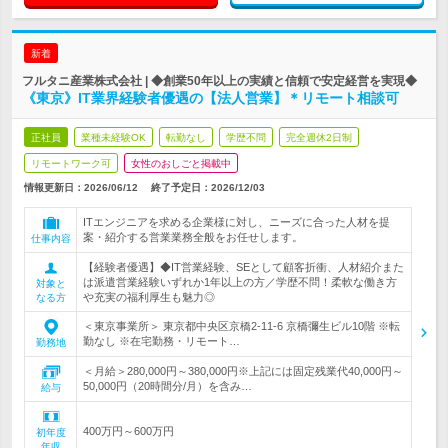
新着
フルタニ産業株式会社 | ◆創業50年以上の実績と信頼で安定経営を実現◆
《東京》IT業界経験者優遇の【法人営業】＊リモート相談可
正社員
業種未経験OK
転勤なし
学歴不問
完全週休2日制
リモートワーク可
女性のおしごと掲載中
情報更新日：2026/06/12
終了予定日：
2026/12/03
ITエンジニアを求める企業様に対し、ニーズに合った人材を提
案・紹介する営業業務全般をお任せします。
仕事内容
【経験者優遇】◆IT営業経験、SEとして顧客折衝、人材紹介また
は派遣営業経験いずれか1年以上の方／学歴不問！柔軟な働き方
対象と
や充実の福利厚生も魅力◎
なる方
＜東京事業所＞ 東京都中央区京橋2-11-6 京橋彌生ビル10階 ※転
勤なし ※在宅勤務・リモート…
勤務地
＜月給＞280,000円～380,000円※上記には固定残業代40,000円～
50,000円（20時間分/月）を含み…
給与
400万円～600万円
初年度
年収