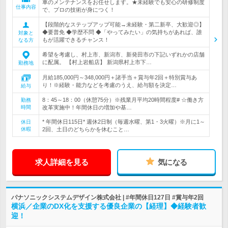
車のメンテナンスをお任せします。★未経験でも安心の研修制度
仕事内容
で、プロの技術が身につく！
【段階的なステップアップ可能→未経験・第二新卒、大歓迎◎】
◆要普免 ◆学歴不問 ◆「やってみたい」の気持ちがあれば、誰
対象と
もが活躍できるチャンス！
なる方
希望を考慮し、村上市、新潟市、新発田市の下記いずれかの店舗
に配属。 【村上岩船店】 新潟県村上市下…
勤務地
月給185,000円～348,000円＋諸手当＋賞与年2回＋特別賞与あ
り！※経験・能力などを考慮のうえ、給与額を決定…
給与
8：45～18：00（休憩75分）※残業月平均20時間程度# ☆働き方
勤務
時間
改革実施中！年間休日の増加や基…
* 年間休日115日* 週休2日制（毎週水曜、第1・3火曜）※月に1～
休日
休暇
2回、土日のどちらかを休むこと…
求人詳細を見る
気になる
パナソニックシステムデザイン株式会社 | #年間休日127日 #賞与年2回
横浜／企業のDX化を支援する優良企業の【経理】◆経験者歓
迎！