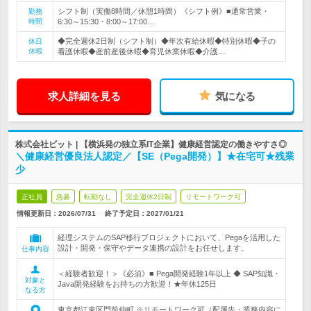
シフト制（実働8時間／休憩1時間）《シフト例》■通常営業・
勤務
時間
6:30～15:30・8:00～17:00…
◆完全週休2日制（シフト制）◆年次有給休暇◆特別休暇◆子の
休日
休暇
看護休暇◆産前産後休暇◆育児休業休暇◆介護…
求人詳細を見る
気になる
株式会社ビット | 【横浜発の独立系IT企業】健康経営認定の働きやすさ◎
＼健康経営優良法人認定／【SE（Pega開発）】★在宅可★残業
少
正社員
急募
転勤なし
完全週休2日制
リモートワーク可
情報更新日：2026/07/31
終了予定日：
2027/01/21
経理システムのSAP移行プロジェクトにおいて、Pegaを活用した
設計・開発・保守やデータ連携の設計をお任せします。
仕事内容
＜経験者歓迎！＞《必須》■ Pega開発経験1年以上 ◆ SAP知識・
対象と
Java開発経験をお持ちの方歓迎！★年休125日
なる方
東京都江東区門前仲町 ※リモートワーク可（配属先・業務内容に