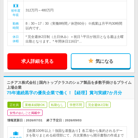
312万円～480万円
初年度
年収
8：30～17：30（実働8時間／休憩60分）※残業は月平均30時間
勤務
時間
以内です。
* 完全週休2日制（土日休み）＋祝日└平日が祝日となる週は土曜
休日
休暇
出勤となります。* 年間休日116日*…
求人詳細を見る
気になる
ニチアス株式会社 | 国内トップクラスのシェア製品を多数手掛けるプライム
上場企業
75年連続黒字の優良企業で働く！【経理】賞与実績7か月分
正社員
業種未経験OK
転勤なし
学歴不問
完全週休2日制
女性のおしごと掲載中
情報更新日：2026/07/31
終了予定日：
2026/09/03
【創業100年以上！強固な基盤あり】各工場から集約されるデー
タを取りまとめる経理部にて、月次業務から開示書類の作成まで