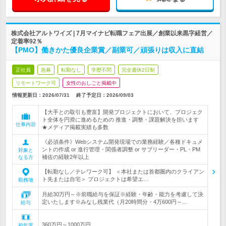
株式会社アルトワイズ | 7月マイナビ転職フェア出展／創業以来黒字経営／
定着率92％
【PMO】働きかた優良企業賞／副業可／頑張りは収入に直結
正社員
急募
転勤なし
学歴不問
完全週休2日制
リモートワーク可
女性のおしごと掲載中
情報更新日：2026/07/31
終了予定日：
2026/09/03
【大手との取引も豊富】開発プロジェクトにおいて、プロジェク
ト全体を円滑に進めるための 推進・調整・課題解決を担います
仕事内容
★メディア掲載実績も多数
《必須条件》Webシステム開発現場での業務経験／各種ドキュメ
ントの作成 or 進行管理・関係者調整 or サブリーダー・PL・PM
対象と
補佐の経験2年以上
なる方
【転勤なし／テレワーク可】 ＜本社または首都圏内のクライアン
ト先または自宅＞ プロジェクトは希望エ…
勤務地
月給30万円～※前職給与を保証※経験・年齢・能力を考慮して決
定いたします※みなし残業代（月20時間分・4万600円～…
給与
360万円～1000万円
初年度