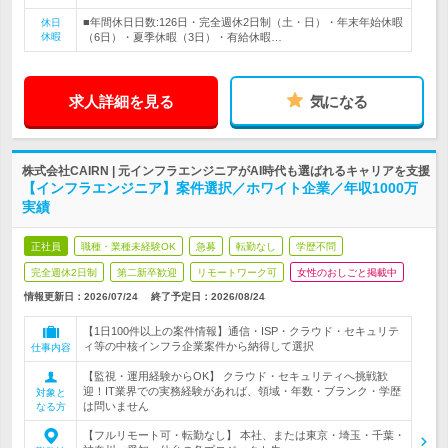
■年間休日日数:126日・完全週休2日制（土・日）・年末年始休暇
休日
休暇
（6日）・夏季休暇（3日）・有給休暇…
求人詳細を見る
気になる
株式会社CAIRN | 元インフラエンジニアがAI時代も選ばれるキャリアを支援
【インフラエンジニア】案件選択／ホワイト企業／年収1000万
実績
正社員
職種・業種未経験OK
急募
転勤なし
学歴不問
完全週休2日制
第二新卒歓迎
リモートワーク可
女性のおしごと掲載中
情報更新日：2026/07/24
終了予定日：
2026/08/24
【1日100件以上の案件情報】通信・ISP・クラウド・セキュリテ
ィ等の中核インフラ企業案件から納得して選択
仕事内容
【監視・運用経験からOK】 クラウド・セキュリティへ挑戦歓
迎！IT業界での実務経験があれば、領域・年数・ブランク・学歴
対象と
は問いません
なる方
【フルリモート可・転勤なし】 本社、または東京・埼玉・千葉・