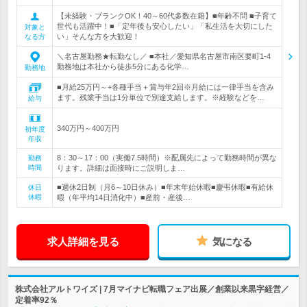
【未経験・ブランクOK！40～60代多数在籍】■年齢不問 ■子育て
世代も活躍中！■「定年後も安心したい」「私生活を大切にした
対象と
い」そんな方を大歓迎！
なる方
＼名古屋勤務★転勤なし／ ■本社／愛知県名古屋市南区要町1-4
勤務地は本社から徒歩5分にある化学…
勤務地
■月給25万円～+各種手当＋賞与年2回※月給には一律手当を含み
ます。残業手当は1分単位で別途支給します。※経験などを…
給与
340万円～400万円
初年度
年収
8：30～17：00（実働7.5時間）※配属先によって勤務時間が異な
勤務
時間
ります。詳細は面接時にご説明しま…
■週休2日制（月6～10日休み）■年末年始休暇■慶弔休暇■有給休
休日
休暇
暇（年平均14日消化中）■産前・産後…
求人詳細を見る
気になる
株式会社アルトワイズ | 7月マイナビ転職フェア出展／創業以来黒字経営／
定着率92％