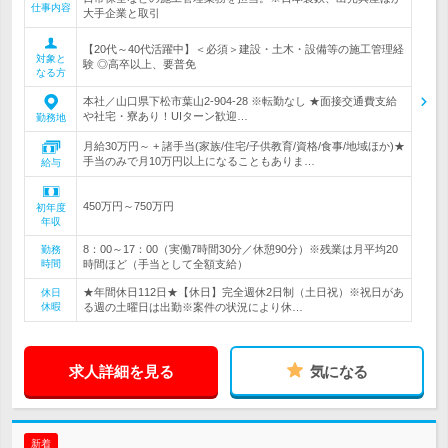
仕事内容
大手企業と取引
【20代～40代活躍中】＜必須＞建設・土木・設備等の施工管理経
対象と
験 ◎高卒以上、要普免
なる方
本社／山口県下松市葉山2-904-28 ※転勤なし ★面接交通費支給
や社宅・寮あり！UIターン歓迎…
勤務地
月給30万円～ + 諸手当(家族/住宅/子供教育/資格/食事/地域ほか)★
手当のみで月10万円以上になることもありま…
給与
450万円～750万円
初年度
年収
8：00～17：00（実働7時間30分／休憩90分）※残業は月平均20
勤務
時間
時間ほど（手当として全額支給）
★年間休日112日★【休日】完全週休2日制（土日祝）※祝日があ
休日
休暇
る週の土曜日は出勤※案件の状況により休…
求人詳細を見る
気になる
新着