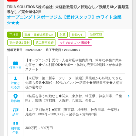
FIDIA SOLUTIONS株式会社 | 未経験歓迎◎／転勤なし／残業月6h／書類選
考なし／完全週休2日
オープニング！スポーツジム【受付スタッフ】ホワイト企業
☆★★
正社員
職種・業種未経験OK
急募
転勤なし
学歴不問
完全週休2日制
第二新卒歓迎
女性のおしごと掲載中
情報更新日：2026/08/07
終了予定日：
2026/08/27
【オープニング】受付・入会対応や館内案内、簡単な事務作業を
お任せ！◆ジム利用OK◆サポート体制も充実◎9割以上が未経験
仕事内容
スタート！
【未経験・第二新卒・フリーター歓迎】異業種から転職してきた
先輩も多数◆20代・30代のメンバー活躍中◆履歴書不要◆人柄重
対象と
視の選考◎
なる方
《転居を伴う転勤なし◆関東（東京都、埼玉県、神奈川県、千葉
県）、関西（京都府、大阪府、兵庫県、奈良…
勤務地
【エリア別給与】■関東（東京都、埼玉県、神奈川県、千葉県）
月給215,000円～300,000円＋諸手当＋賞与年3回…
給与
300万円～500万円
初年度
年収