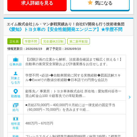
求人詳細を見る
気になる
エイム株式会社 | ル・マン参戦実績あり！自社EV開発も行う技術者集団
《愛知》トヨタ車の【安全性能開発エンジニア】★学歴不問
正社員
学歴不問
完全週休2日制
第二新卒歓迎
情報更新日：2026/06/19
終了予定日：
2026/09/10
【試験計画の立案から解析、法規適合確認まで幅広く担える！】
自動車の衝突安全実験および評価業務をお任せします。
仕事内容
学歴不問 <必須>◆自動車開発に関する実務経験◆図面読解スキ
対象と
ル◆Excelでの数値分析経験◆日本語での円滑な会話力
なる方
顧客先／ 事業所：トヨタ車体株式会社 所在地：愛知県刈谷市一
里山町金山100 ※顧客先での常駐勤務…
勤務地
■月給270,000円～400,000円※月給には一律支給の固定手当
（60,000円～70,000円）を含みます※経…
給与
480万円～670万円
初年度
年収
フレックスタイム制(標準労働時間8時間／休憩:1時間）* 標準労
勤務