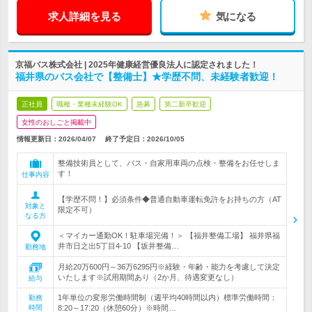
求人詳細を見る
気になる
京福バス株式会社 | 2025年健康経営優良法人に認定されました！
福井県のバス会社で【整備士】★学歴不問、未経験者歓迎！
正社員
職種・業種未経験OK
急募
第二新卒歓迎
女性のおしごと掲載中
情報更新日：2026/04/07
終了予定日：
2026/10/05
整備技術員として、バス・自家用車両の点検・整備をお任せしま
す！
仕事内容
【学歴不問！】必須条件◆普通自動車運転免許をお持ちの方（AT
対象と
限定不可）
なる方
＜マイカー通勤OK！駐車場完備！＞ 【福井整備工場】 福井県福
井市日之出5丁目4‐10 【坂井整備…
勤務地
月給20万600円～36万6295円※経験・年齢・能力を考慮して決定
いたします※試用期間あり（2か月、待遇変更なし）
給与
1年単位の変形労働時間制（週平均40時間以内）標準労働時間：
勤務
時間
8:20～17:20（休憩60分）※時間…