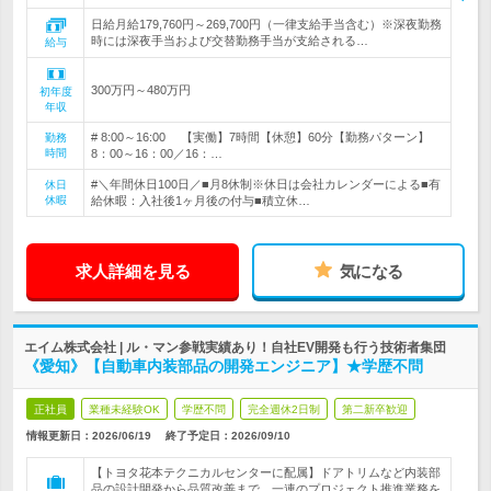
日給月給179,760円～269,700円（一律支給手当含む）※深夜勤務
時には深夜手当および交替勤務手当が支給される…
給与
300万円～480万円
初年度
年収
# 8:00～16:00 【実働】7時間【休憩】60分【勤務パターン】
勤務
時間
8：00～16：00／16：…
#＼年間休日100日／■月8休制※休日は会社カレンダーによる■有
休日
休暇
給休暇：入社後1ヶ月後の付与■積立休…
求人詳細を見る
気になる
エイム株式会社 | ル・マン参戦実績あり！自社EV開発も行う技術者集団
《愛知》【自動車内装部品の開発エンジニア】★学歴不問
正社員
業種未経験OK
学歴不問
完全週休2日制
第二新卒歓迎
情報更新日：2026/06/19
終了予定日：
2026/09/10
【トヨタ花本テクニカルセンターに配属】ドアトリムなど内装部
品の設計開発から品質改善まで、一連のプロジェクト推進業務を