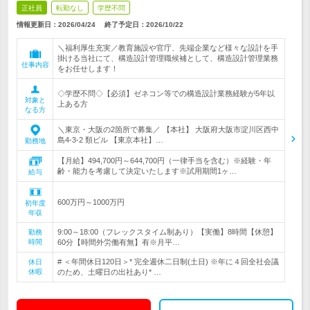
正社員
転勤なし
学歴不問
情報更新日：2026/04/24
終了予定日：
2026/10/22
＼福利厚生充実／教育施設や官庁、先端企業など様々な設計を手
掛ける当社にて、構造設計管理職候補として、構造設計管理業務
仕事内容
をお任せします！
◇学歴不問◇【必須】ゼネコン等での構造設計業務経験が5年以
対象と
上ある方
なる方
＼東京・大阪の2箇所で募集／ 【本社】 大阪府大阪市淀川区西中
島4-3-2 類ビル 【東京本社】…
勤務地
【月給】494,700円～644,700円（一律手当を含む）※経験・年
齢・能力を考慮して決定いたします※試用期間1ヶ…
給与
600万円～1000万円
初年度
年収
9:00～18:00（フレックスタイム制あり）【実働】8時間【休憩】
勤務
時間
60分【時間外労働有無】有※月平…
# ＜年間休日120日＞* 完全週休二日制(土日) ※年に４回全社会議
休日
休暇
のため、土曜日の出社あり* …