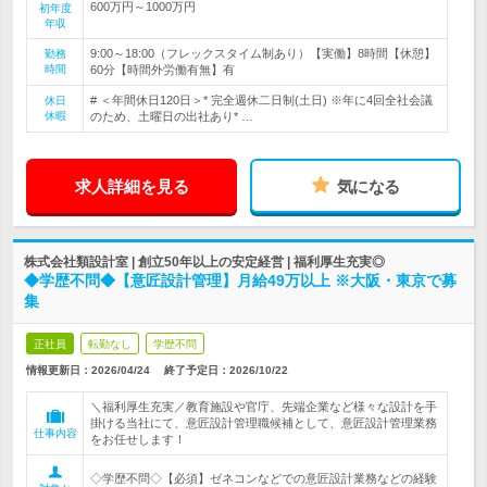
600万円～1000万円
初年度
年収
9:00～18:00（フレックスタイム制あり）【実働】8時間【休憩】
勤務
時間
60分【時間外労働有無】有
# ＜年間休日120日＞* 完全週休二日制(土日) ※年に4回全社会議
休日
休暇
のため、土曜日の出社あり* …
求人詳細を見る
気になる
株式会社類設計室 | 創立50年以上の安定経営 | 福利厚生充実◎
◆学歴不問◆【意匠設計管理】月給49万以上 ※大阪・東京で募
集
正社員
転勤なし
学歴不問
情報更新日：2026/04/24
終了予定日：
2026/10/22
＼福利厚生充実／教育施設や官庁、先端企業など様々な設計を手
掛ける当社にて、意匠設計管理職候補として、意匠設計管理業務
仕事内容
をお任せします！
◇学歴不問◇【必須】ゼネコンなどでの意匠設計業務などの経験