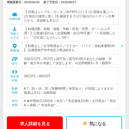
情報更新日：2026/06/26
終了予定日：
2026/08/27
【 作業はシンプル・カンタン3STEPだけ！】(1) 荷物を運ぶ ⇒
(2) 指定の場所に置く (3) 確認する だけ◎毎日のルーティン仕事
仕事内容
だから、未経験も安心◎
【 転職回数・経験・資格・年齢・性別・学歴…ぜ――んぶ不
問！】◎面接1回のみ！志望動機・自己PR不要！『一旦就職した
対象と
い』『正社員になりたい』OK！
なる方
【 転勤なし／社宅制度あり／マイカー・バイク・自転車通勤OK
】 兵庫県神戸市中央区小野浜町9-2…
勤務地
月給22万円～35万円＋諸手当＋賞与年2回※あなたの経験・年
齢・能力等を考慮して決定します。※試用期間3ヶ月（期間中…
給与
360万円～450万円
初年度
年収
# 7：30～16：30（実働8時間／休憩あり）※現場によりますが、
勤務
時間
残業は月10～20時間程
# ★年間休日120日# ＜休日＞* 完全週休2日制（土日休み）* 祝日
休日
休暇
# ＜休暇＞* 年末年始* …
求人詳細を見る
気になる