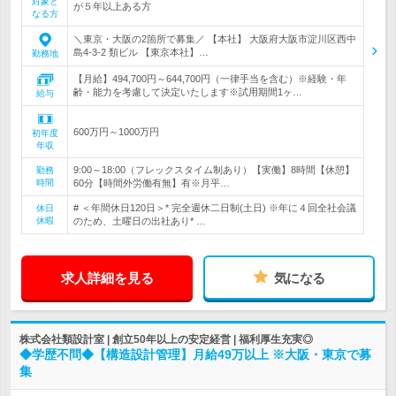
対象と
が５年以上ある方
なる方
＼東京・大阪の2箇所で募集／ 【本社】 大阪府大阪市淀川区西中
島4-3-2 類ビル 【東京本社】…
勤務地
【月給】494,700円～644,700円（一律手当を含む）※経験・年
齢・能力を考慮して決定いたします※試用期間1ヶ…
給与
600万円～1000万円
初年度
年収
9:00～18:00（フレックスタイム制あり）【実働】8時間【休憩】
勤務
時間
60分【時間外労働有無】有※月平…
# ＜年間休日120日＞* 完全週休二日制(土日) ※年に４回全社会議
休日
休暇
のため、土曜日の出社あり* …
求人詳細を見る
気になる
株式会社類設計室 | 創立50年以上の安定経営 | 福利厚生充実◎
◆学歴不問◆【構造設計管理】月給49万以上 ※大阪・東京で募
集