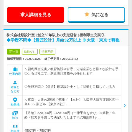
求人詳細を見る
気になる
株式会社類設計室 | 創立50年以上の安定経営 | 福利厚生充実◎
◆学歴不問◆【意匠設計】月給32万以上 ※大阪・東京で募集
正社員
転勤なし
学歴不問
情報更新日：2026/04/24
終了予定日：
2026/10/22
＼福利厚生充実／教育施設や官庁、先端企業など様々な設計を手
掛ける当社にて、意匠設計業務をお任せします！
仕事内容
◇学歴不問◇【必須】建築設計士として就業を目指している方
対象と
なる方
＼東京・大阪の2箇所で募集／ 【本社】 大阪府大阪市淀川区西中
島4-3-2 類ビル 【東京本社】…
勤務地
【月給】320,000円～420,000円（一律手当を含む）※経験・年
齢・能力を考慮して決定いたします※試用期間1ヶ…
給与
450万円～750万円
初年度