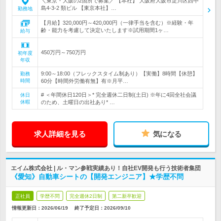
＼東京・大阪の2箇所で募集／ 【本社】 大阪府大阪市淀川区西中
島4-3-2 類ビル 【東京本社】…
勤務地
【月給】320,000円～420,000円（一律手当を含む）※経験・年
齢・能力を考慮して決定いたします※試用期間1ヶ…
給与
450万円～750万円
初年度
年収
9:00～18:00（フレックスタイム制あり）【実働】8時間【休憩】
勤務
時間
60分【時間外労働有無】有※月平…
# ＜年間休日120日＞* 完全週休二日制(土日) ※年に4回全社会議
休日
休暇
のため、土曜日の出社あり* …
求人詳細を見る
気になる
エイム株式会社 | ル・マン参戦実績あり！自社EV開発も行う技術者集団
《愛知》自動車シートの【開発エンジニア】★学歴不問
正社員
学歴不問
完全週休2日制
第二新卒歓迎
情報更新日：2026/06/19
終了予定日：
2026/09/10