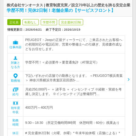
株式会社サンオータス | 教育制度充実／設立70年以上の歴史を誇る安定企業
学歴不問！完休2日制！老舗企業の【サービスフロント】
正社員
転勤なし
学歴不問
完全週休2日制
情報更新日：2026/04/21
終了予定日：
2026/10/19
PEUGEOT・Jeepの正規ディーラーにて、ご来店されたお客様へ
の初期対応や電話応対、営業や整備士への引継ぎ、見積書作成な
仕事内容
どをお任せします。
学歴不問！＜必須要件＞要普通免許（AT限定可）
対象と
なる方
下記いずれかの店舗での勤務となります。 ＜PEUGEOT横浜青葉
＞ 神奈川県横浜市青葉区荏田西5-…
勤務地
月給250,000円～ ＋ 諸手当 ＋ インセンティブ ※経験・実績を考
慮し決定します。 ※インセンティブは整備部門…
給与
400万円～400万円
初年度
年収
勤務
9:30～18:30 （所定労働時間8時間 休憩時間：60分）残業あり
時間
# 完全週休2日制（火曜、水曜）* 年末年始休暇（店舗による）*
休日