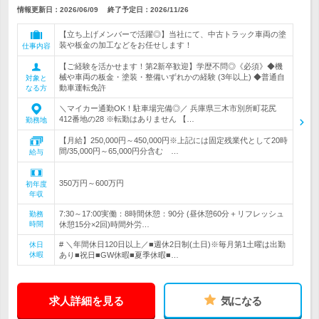
情報更新日：2026/06/09
終了予定日：
2026/11/26
【立ち上げメンバーで活躍◎】当社にて、中古トラック車両の塗
装や板金の加工などをお任せします！
仕事内容
【ご経験を活かせます！第2新卒歓迎】学歴不問◎《必須》◆機
械や車両の板金・塗装・整備いずれかの経験 (3年以上) ◆普通自
対象と
動車運転免許
なる方
＼マイカー通勤OK！駐車場完備◎／ 兵庫県三木市別所町花尻
412番地の28 ※転勤はありません 【…
勤務地
【月給】250,000円～450,000円※上記には固定残業代として20時
間/35,000円～65,000円分含む …
給与
350万円～600万円
初年度
年収
7:30～17:00実働：8時間休憩：90分 (昼休憩60分＋リフレッシュ
勤務
時間
休憩15分×2回)時間外労…
# ＼年間休日120日以上／■週休2日制(土日)※毎月第1土曜は出勤
休日
休暇
あり■祝日■GW休暇■夏季休暇■…
求人詳細を見る
気になる