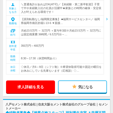
＼普通免許があればOK(AT可)／【未経験・第二新卒歓迎】子育
て中や未経験入社の社員が活躍中★家族との時間の確保・安定収
対象と
入が叶えられる環境です！
なる方
【原則転勤なし/福岡限定募集】 ■福岡サービスセンター／ 福岡
県福岡市南区的場1-13-6 ▼面接…
勤務地
月給23.5万円 ～ 32万円 ＋賞与年3回※月給23.5万円 ～ 32万円に
は固定残業費 36時間／6.5万円分～…
給与
350万円～400万円
初年度
年収
勤務
8:30～17:30（休憩時間あり）
時間
◇休日／月6～9日（シフト制）※希望休取得可能※固定の曜日を
休日
休暇
お休みにしている先輩もいます（応相談）◇…
求人詳細を見る
気になる
八戸セメント株式会社 | 住友大阪セメント株式会社のグループ会社｜セメン
トメーカー
◆経験者募集◆【操業点検スタッフ】福利厚生充実 ＊学歴不問