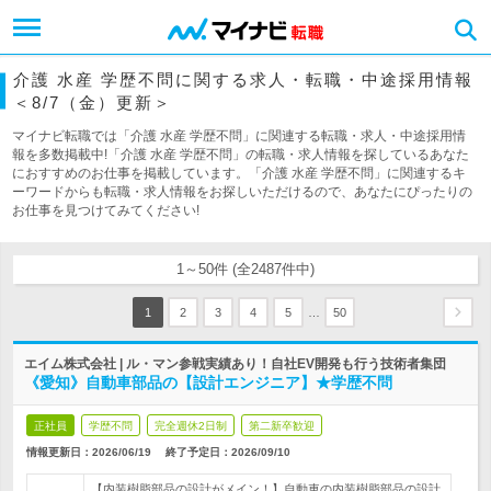
介護 水産 学歴不問に関する求人・転職・中途採用情報
＜8/7（金）更新＞
マイナビ転職では「介護 水産 学歴不問」に関連する転職・求人・中途採用情
報を多数掲載中!「介護 水産 学歴不問」の転職・求人情報を探しているあなた
におすすめのお仕事を掲載しています。「介護 水産 学歴不問」に関連するキ
ーワードからも転職・求人情報をお探しいただけるので、あなたにぴったりの
お仕事を見つけてみてください!
1～50件 (全2487件中)
…
1
2
3
4
5
50
エイム株式会社 | ル・マン参戦実績あり！自社EV開発も行う技術者集団
《愛知》自動車部品の【設計エンジニア】★学歴不問
正社員
学歴不問
完全週休2日制
第二新卒歓迎
情報更新日：2026/06/19
終了予定日：
2026/09/10
【内装樹脂部品の設計がメイン！】自動車の内装樹脂部品の設計