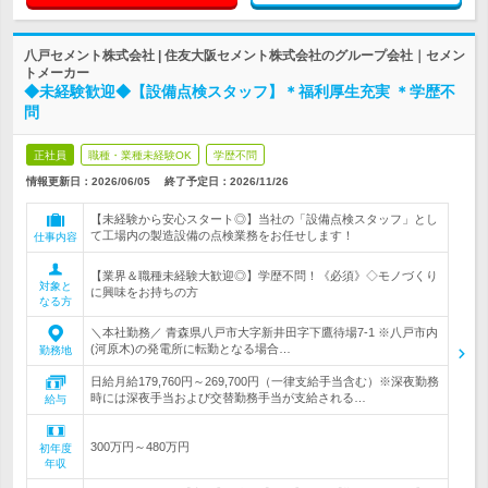
八戸セメント株式会社 | 住友大阪セメント株式会社のグループ会社｜セメン
トメーカー
◆未経験歓迎◆【設備点検スタッフ】＊福利厚生充実 ＊学歴不
問
正社員
職種・業種未経験OK
学歴不問
情報更新日：2026/06/05
終了予定日：
2026/11/26
【未経験から安心スタート◎】当社の「設備点検スタッフ」とし
て工場内の製造設備の点検業務をお任せします！
仕事内容
【業界＆職種未経験大歓迎◎】学歴不問！《必須》◇モノづくり
対象と
に興味をお持ちの方
なる方
＼本社勤務／ 青森県八戸市大字新井田字下鷹待場7-1 ※八戸市内
(河原木)の発電所に転勤となる場合…
勤務地
日給月給179,760円～269,700円（一律支給手当含む）※深夜勤務
時には深夜手当および交替勤務手当が支給される…
給与
300万円～480万円
初年度
年収