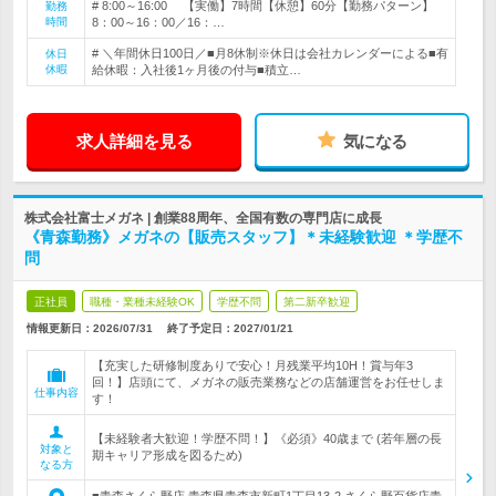
# 8:00～16:00 【実働】7時間【休憩】60分【勤務パターン】
勤務
時間
8：00～16：00／16：…
# ＼年間休日100日／■月8休制※休日は会社カレンダーによる■有
休日
休暇
給休暇：入社後1ヶ月後の付与■積立…
求人詳細を見る
気になる
株式会社富士メガネ | 創業88周年、全国有数の専門店に成長
《青森勤務》メガネの【販売スタッフ】＊未経験歓迎 ＊学歴不
問
正社員
職種・業種未経験OK
学歴不問
第二新卒歓迎
情報更新日：2026/07/31
終了予定日：
2027/01/21
【充実した研修制度ありで安心！月残業平均10H！賞与年3
回！】店頭にて、メガネの販売業務などの店舗運営をお任せしま
仕事内容
す！
【未経験者大歓迎！学歴不問！】《必須》40歳まで (若年層の長
対象と
期キャリア形成を図るため)
なる方