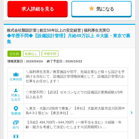
求人詳細を見る
気になる
株式会社類設計室 | 創立50年以上の安定経営 | 福利厚生充実◎
◆学歴不問◆【設備設計管理】月給49万以上 ※大阪・東京で募
集
正社員
転勤なし
学歴不問
情報更新日：2026/04/24
終了予定日：
2026/10/22
＼福利厚生充実／教育施設や官庁、先端企業など様々な設計を手
掛ける当社にて、設備設計管理職候補として、設備設計管理のお
仕事内容
仕事をお任せします！
◇学歴不問◇【必須】ゼネコンなどでの設備設計業務経験が5年
対象と
以上ある方
なる方
＼東京・大阪の2箇所で募集／ 【本社】 大阪府大阪市淀川区西中
島4-3-2 類ビル 【東京本社】…
勤務地
【月給】494,700円～644,700円（一律手当を含む）※経験・年
齢・能力を考慮して決定いたします※試用期間1ヶ…
給与