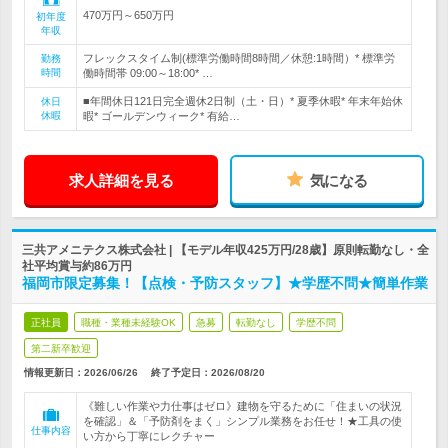
470万円～650万円
初年度
年収
フレックスタイム制(標準労働時間8時間／休憩:1時間）* 標準労
勤務
時間
働時間帯 09:00～18:00* …
■年間休日121日完全週休2日制（土・日）* 夏季休暇* 年末年始休
休日
休暇
暇* ゴールデンウィーク* 有給…
求人詳細を見る
気になる
三共アメニテクス株式会社 | 【モデル年収425万円/28歳】原則転勤なし・全
社平均賞与約86万円
福岡市限定募集！【点検・予防スタッフ】★学歴不問★簡単作業
正社員
職種・業種未経験OK
急募
転勤なし
学歴不問
第二新卒歓迎
情報更新日：2026/06/26
終了予定日：
2026/08/20
《難しい作業や力仕事はゼロ》建物を守るために「住まいの状況
を確認」＆「予防剤をまく」シンプル業務をお任せ！★工具の使
仕事内容
い方から丁寧にレクチャー