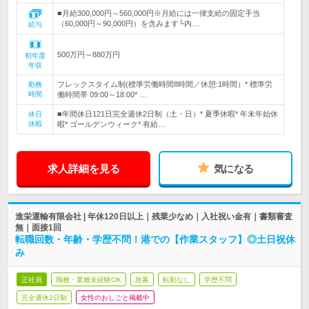
■月給300,000円～560,000円※月給には一律支給の固定手当
（60,000円～90,000円）を含みます└内…
給与
500万円～880万円
初年度
年収
フレックスタイム制(標準労働時間8時間／休憩:1時間）* 標準労
勤務
時間
働時間帯 09:00～18:00* …
■年間休日121日完全週休2日制（土・日）* 夏季休暇* 年末年始休
休日
休暇
暇* ゴールデンウィーク* 有給…
求人詳細を見る
気になる
進栄運輸有限会社 | 年休120日以上｜残業少なめ｜入社祝い金有｜書類審査
無｜面接1回
転職回数・年齢・学歴不問！港での【作業スタッフ】◎土日祝休
み
正社員
職種・業種未経験OK
急募
転勤なし
学歴不問
完全週休2日制
女性のおしごと掲載中