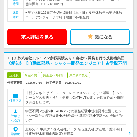
時間
働時間帯 9:00～18:00* コ…
■年間休日121日完全週休2日制（土・日）夏季休暇年末年始休暇
休日
休暇
ゴールデンウィーク有給休暇慶弔休暇産前…
求人詳細を見る
気になる
エイム株式会社 | ル・マン参戦実績あり！自社EV開発も行う技術者集団
《愛知》【自動車部品・シャシー開発エンジニア】★学歴不問
正社員
学歴不問
完全週休2日制
第二新卒歓迎
情報更新日：2026/06/19
終了予定日：
2026/10/01
【新規立ち上げプロジェクトのコアメンバーとして活躍！】シャ
シーなどの形状を検討・解析しCATIA V5を用いた図面作成や折衝
仕事内容
をお任せします。
学歴不問 <必須>◆CATIA V5での実務経験◆仕様要件に沿ったシ
ャシー設計の実務経験◆機械設計の基礎知識◆英語への抵抗がな
対象と
い方
なる方
顧客先／ 事業所：株式会社アーク 名古屋支社 所在地：愛知県日
進市米野木町南山500-30 ※顧客…
勤務地