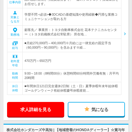
仕事内容
お任せします。
学歴不問 <必須>◆3DCADの基礎知識や使用経験◆円滑な業務コ
対象と
ミュニケーションが取れる方
なる方
顧客先／ 事業所：トヨタ自動車株式会社 花本テクニカルセンタ
ー（トヨタ紡織株式会社常駐席） 所在地…
勤務地
■月給270,000円～400,000円※月給には一律支給の固定手当
（60,000円～90,000円）を含みます※経…
給与
470万円～650万円
初年度
年収
9:00～18:00（8時間00分）休憩時間60分時間外労働有無：月平均
勤務
時間
20時間
■年間休日121日完全週休2日制（土・日）夏季休暇年末年始休暇
休日
休暇
ゴールデンウィーク有給休暇慶弔休暇産前…
求人詳細を見る
気になる
株式会社ホンダカーズ中高知 | 【地域密着のHONDAディーラー】☆賞与年