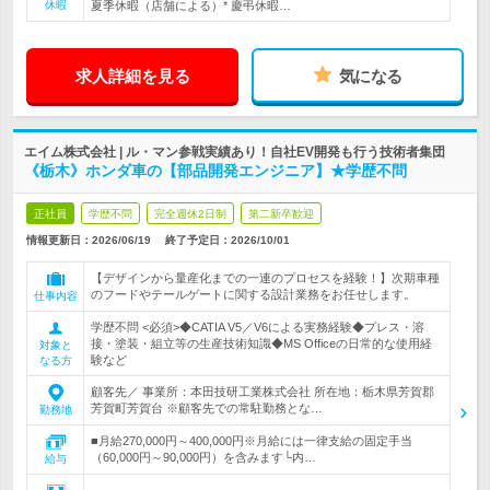
休暇
夏季休暇（店舗による）* 慶弔休暇…
求人詳細を見る
気になる
エイム株式会社 | ル・マン参戦実績あり！自社EV開発も行う技術者集団
《栃木》ホンダ車の【部品開発エンジニア】★学歴不問
正社員
学歴不問
完全週休2日制
第二新卒歓迎
情報更新日：2026/06/19
終了予定日：
2026/10/01
【デザインから量産化までの一連のプロセスを経験！】次期車種
のフードやテールゲートに関する設計業務をお任せします。
仕事内容
学歴不問 <必須>◆CATIA V5／V6による実務経験◆プレス・溶
接・塗装・組立等の生産技術知識◆MS Officeの日常的な使用経
対象と
験など
なる方
顧客先／ 事業所：本田技研工業株式会社 所在地：栃木県芳賀郡
芳賀町芳賀台 ※顧客先での常駐勤務とな…
勤務地
■月給270,000円～400,000円※月給には一律支給の固定手当
（60,000円～90,000円）を含みます└内…
給与