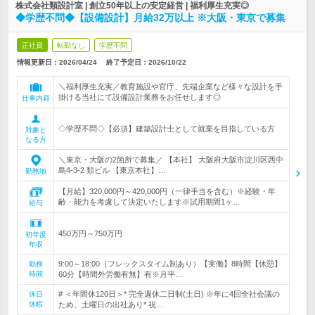
株式会社類設計室 | 創立50年以上の安定経営 | 福利厚生充実◎
◆学歴不問◆【設備設計】月給32万以上 ※大阪・東京で募集
正社員
転勤なし
学歴不問
情報更新日：2026/04/24
終了予定日：
2026/10/22
＼福利厚生充実／教育施設や官庁、先端企業など様々な設計を手
掛ける当社にて設備設計業務をお任せします◎
仕事内容
◇学歴不問◇【必須】建築設計士として就業を目指している方
対象と
なる方
＼東京・大阪の2箇所で募集／ 【本社】 大阪府大阪市淀川区西中
島4-3-2 類ビル 【東京本社】…
勤務地
【月給】320,000円～420,000円（一律手当を含む）※経験・年
齢・能力を考慮して決定いたします※試用期間1ヶ…
給与
450万円～750万円
初年度
年収
9:00～18:00（フレックスタイム制あり）【実働】8時間【休憩】
勤務
時間
60分【時間外労働有無】有※月平…
# ＜年間休120日＞* 完全週休二日制(土日) ※年に4回全社会議の
休日
休暇
ため、土曜日の出社あり* 祝…