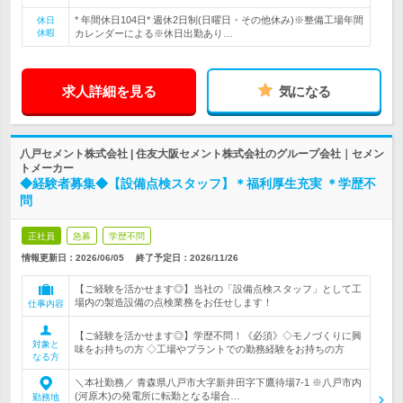
* 年間休日104日* 週休2日制(日曜日・その他休み)※整備工場年間
休日
休暇
カレンダーによる※休日出勤あり…
求人詳細を見る
気になる
八戸セメント株式会社 | 住友大阪セメント株式会社のグループ会社｜セメン
トメーカー
◆経験者募集◆【設備点検スタッフ】＊福利厚生充実 ＊学歴不
問
正社員
急募
学歴不問
情報更新日：2026/06/05
終了予定日：
2026/11/26
【ご経験を活かせます◎】当社の「設備点検スタッフ」として工
場内の製造設備の点検業務をお任せします！
仕事内容
【ご経験を活かせます◎】学歴不問！《必須》◇モノづくりに興
対象と
味をお持ちの方 ◇工場やプラントでの勤務経験をお持ちの方
なる方
＼本社勤務／ 青森県八戸市大字新井田字下鷹待場7-1 ※八戸市内
(河原木)の発電所に転勤となる場合…
勤務地