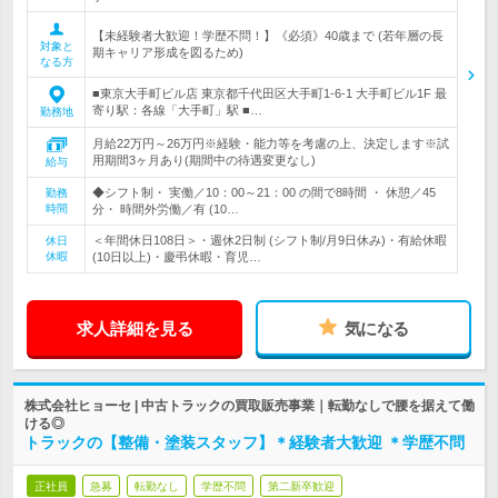
【未経験者大歓迎！学歴不問！】《必須》40歳まで (若年層の長
対象と
期キャリア形成を図るため)
なる方
■東京大手町ビル店 東京都千代田区大手町1-6-1 大手町ビル1F 最
寄り駅：各線「大手町」駅 ■…
勤務地
月給22万円～26万円※経験・能力等を考慮の上、決定します※試
用期間3ヶ月あり(期間中の待遇変更なし)
給与
◆シフト制・ 実働／10：00～21：00 の間で8時間 ・ 休憩／45
勤務
時間
分・ 時間外労働／有 (10…
＜年間休日108日＞・週休2日制 (シフト制/月9日休み)・有給休暇
休日
休暇
(10日以上)・慶弔休暇・育児…
求人詳細を見る
気になる
株式会社ヒョーセ | 中古トラックの買取販売事業｜転勤なしで腰を据えて働
ける◎
トラックの【整備・塗装スタッフ】＊経験者大歓迎 ＊学歴不問
正社員
急募
転勤なし
学歴不問
第二新卒歓迎