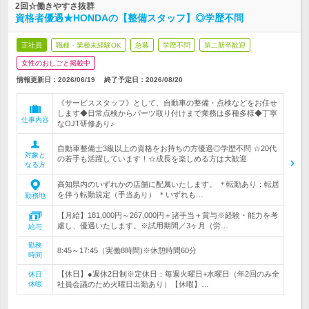
2回☆働きやすさ抜群
資格者優遇★HONDAの【整備スタッフ】◎学歴不問
正社員
職種・業種未経験OK
急募
学歴不問
第二新卒歓迎
女性のおしごと掲載中
情報更新日：2026/06/19
終了予定日：
2026/08/20
《サービススタッフ》として、自動車の整備・点検などをお任せ
します◆日常点検からパーツ取り付けまで業務は多種多様◆丁寧
仕事内容
なOJT研修あり♪
自動車整備士3級以上の資格をお持ちの方優遇◎学歴不問 ☆20代
対象と
の若手も活躍しています！☆成長を楽しめる方は大歓迎
なる方
高知県内のいずれかの店舗に配属いたします。 ＊転勤あり：転居
を伴う転勤規定（手当あり） ＊いずれも…
勤務地
【月給】181,000円～267,000円＋諸手当＋賞与※経験・能力を考
慮し、優遇いたします。※試用期間／3ヶ月（労…
給与
勤務
8:45～17:45（実働8時間)※休憩時間60分
時間
【休日】●週休2日制※定休日：毎週火曜日+水曜日（年2回のみ全
休日
休暇
社員会議のため火曜日出勤あり）【休暇】…