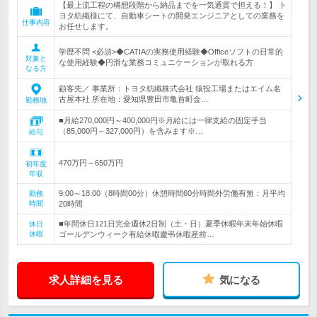
【最上流工程の構想段階から納品までを一気通貫で担える！】 ト
ヨタ紡織様にて、自動車シートの開発エンジニアとしての業務を
仕事内容
お任せします。
学歴不問 <必須>◆CATIAの実務使用経験◆Officeソフトの日常的
対象と
な使用経験◆円滑な業務コミュニケーションが取れる方
なる方
顧客先／ 事業所：トヨタ紡織株式会社 猿投工場またはエイム名
古屋本社 所在地：愛知県豊田市亀首町金…
勤務地
■月給270,000円～400,000円※月給には一律支給の固定手当
（85,000円～327,000円）を含みます※…
給与
470万円～650万円
初年度
年収
9:00～18:00（8時間00分）休憩時間60分時間外労働有無：月平均
勤務
時間
20時間
■年間休日121日完全週休2日制（土・日）夏季休暇年末年始休暇
休日
休暇
ゴールデンウィーク有給休暇慶弔休暇産前…
求人詳細を見る
気になる