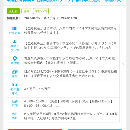
正社員
急募
学歴不問
情報更新日：2026/06/05
終了予定日：
2026/11/26
【ご経験活かせます◎】八戸市内のバイオマス発電設備の操業点
検業務をお任せします！
仕事内容
【ご経験を活かせます◎】学歴不問！《必須》◇モノづくりに興
対象と
味をお持ちの方 ◇工場やプラントでの勤務経験をお持ちの方
なる方
青森県八戸市大字河原木字浜名谷地76-370 八戸バイオマス発電
株式会社構内 【雇入れ直後】上記事…
勤務地
日給月給179,760円～269,700円（一律支給手当含む）※深夜勤務
時には深夜手当および交替勤務手当が支給される…
給与
300万円～480万円
初年度
年収
# 8:00～16:00 【実働】7時間【休憩】60分【勤務パターン】
勤務
時間
8：00～16：00／16：…
# ＼年間休日100日／■月8休制※休日は会社カレンダーによる■有
休日
休暇
給休暇：入社後1ヶ月後の付与■積立…