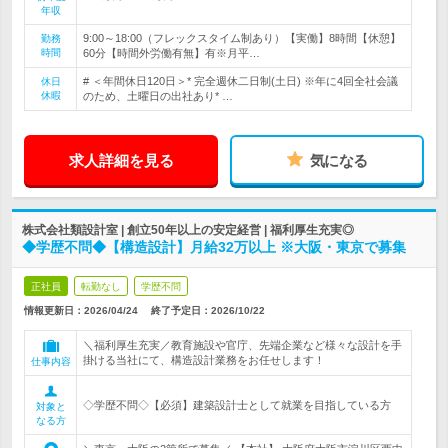
年収
9:00～18:00（フレックスタイム制あり）【実働】8時間【休憩】
勤務
時間
60分【時間外労働有無】有※月平…
# ＜年間休日120日＞* 完全週休二日制(土日) ※年に4回全社会議
休日
休暇
のため、土曜日の出社あり* …
求人詳細を見る
気になる
株式会社類設計室 | 創立50年以上の安定経営 | 福利厚生充実◎
◆学歴不問◆【構造設計】月給32万以上 ※大阪・東京で募集
正社員
転勤なし
学歴不問
情報更新日：2026/04/24
終了予定日：
2026/10/22
＼福利厚生充実／教育施設や官庁、先端企業など様々な設計を手
掛ける当社にて、構造設計業務をお任せします！
仕事内容
◇学歴不問◇【必須】建築設計士として就業を目指している方
対象と
なる方