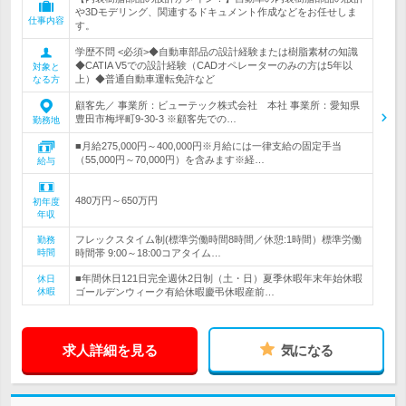
や3Dモデリング、関連するドキュメント作成などをお任せしま
仕事内容
す。
学歴不問 <必須>◆自動車部品の設計経験または樹脂素材の知識
◆CATIA V5での設計経験（CADオペレーターのみの方は5年以
対象と
上）◆普通自動車運転免許など
なる方
顧客先／ 事業所：ビューテック株式会社 本社 事業所：愛知県
豊田市梅坪町9-30-3 ※顧客先での…
勤務地
■月給275,000円～400,000円※月給には一律支給の固定手当
（55,000円～70,000円）を含みます※経…
給与
480万円～650万円
初年度
年収
フレックスタイム制(標準労働時間8時間／休憩:1時間）標準労働
勤務
時間
時間帯 9:00～18:00コアタイム…
■年間休日121日完全週休2日制（土・日）夏季休暇年末年始休暇
休日
休暇
ゴールデンウィーク有給休暇慶弔休暇産前…
求人詳細を見る
気になる