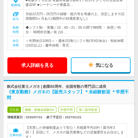
■青森さくら野店 青森県青森市新町1丁目13-2 さくら野百貨店青
森店5F ■シーナシーナ青森店…
勤務地
月給22万円～26万円※経験・能力等を考慮の上、決定します※試
用期間3ヶ月あり(期間中の待遇変更なし)
給与
◆シフト制・ 実働／10：00～21：00 の間で8時間 ・ 休憩／45
勤務
時間
分・ 時間外労働／有 (10…
＜年間休日108日＞・週休2日制 (シフト制/月9日休み)・有給休暇
休日
休暇
(10日以上)・慶弔休暇・育児…
求人詳細を見る
気になる
株式会社富士メガネ | 創業88周年、全国有数の専門店に成長
《東京勤務》メガネの【販売スタッフ】＊未経験歓迎 ＊学歴不
問
正社員
職種・業種未経験OK
学歴不問
第二新卒歓迎
情報更新日：2026/07/31
終了予定日：
2027/01/21
【充実した研修制度ありで安心！月残業平均10H！賞与年3
回！】店頭にて、メガネの販売業務などの店舗運営をお任せしま
仕事内容
す！