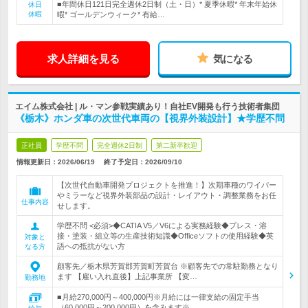
■年間休日121日完全週休2日制（土・日）* 夏季休暇* 年末年始休
休日
休暇
暇* ゴールデンウィーク* 有給…
求人詳細を見る
気になる
エイム株式会社 | ル・マン参戦実績あり！自社EV開発も行う技術者集団
《栃木》ホンダ車の次世代車両の【視界外装設計】★学歴不問
正社員
学歴不問
完全週休2日制
第二新卒歓迎
情報更新日：2026/06/19
終了予定日：
2026/09/10
【次世代自動車開発プロジェクトを推進！】次期車種のワイパー
やミラーなど視界外装部品の設計・レイアウト・調整業務をお任
仕事内容
せします。
学歴不問 <必須>◆CATIA V5／V6による実務経験◆プレス・溶
接・塗装・組立等の生産技術知識◆Officeソフトの使用経験◆英
対象と
語への抵抗がない方
なる方
顧客先／栃木県芳賀郡芳賀町芳賀台 ※顧客先での常駐勤務となり
ます 【雇い入れ直後】上記事業所 【変…
勤務地
■月給270,000円～400,000円※月給には一律支給の固定手当
（60,000円～200,000円）を含みます※…