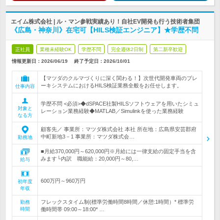
エイム株式会社 | ル・マン参戦実績あり！自社EV開発も行う技術者集団
《広島・神奈川》在宅可【HILS検証エンジニア】★学歴不問
正社員
業種未経験OK
学歴不問
完全週休2日制
第二新卒歓迎
情報更新日：2026/06/19
終了予定日：
2026/10/01
【マツダのクルマづくりに深く関わる！】次世代開発車両のブレ
ーキシステムにおけるHILS検証業務全般をお任せします。
仕事内容
学歴不問 <必須>◆dSPACE社製HILSソフトウェアを用いたシミュ
対象と
レーション業務経験◆MATLAB／Simulinkを使った業務経験
なる方
顧客先／ 事業所：マツダ株式会社 本社 所在地：広島県安芸郡府
中町新地3－1 事業所：マツダ株式会…
勤務地
■月給370,000円～620,000円※月給には一律支給の固定手当を含
みます└内訳 職能給：20,000円～80,…
給与
600万円～960万円
初年度
年収
フレックスタイム制(標準労働時間8時間／休憩:1時間）* 標準労
勤務
時間
働時間帯 09:00～18:00* …