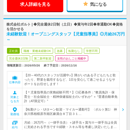
求人詳細を見る
気になる
株式会社ポルト | ◆完全週休2日制（土日）◆賞与年2回◆車通勤OK◆資格
を活かせる
未経験歓迎！オープニングスタッフ【児童指導員】◎月給26万円
～
正社員
職種・業種未経験OK
急募
転勤なし
学歴不問
完全週休2日制
第二新卒歓迎
女性のおしごと掲載中
情報更新日：2026/05/26
終了予定日：
2026/11/16
【20～40代のスタッフが活躍中♪】障がいのある子どもたちと歌
ったり、野菜を栽培するなど、1日を安心して過ごせるようなサ
仕事内容
ポートをお任せします！
【＊児童指導員の実務経験不問＊】◎応募条件：“教員免許・保
育士・社会福祉士・精神保健福祉士のいずれか” ＋ “普通自動車免
対象と
許（AT限定可）”
なる方
【転勤ナシ・UIターン歓迎・マイカー通勤可】 〈ポルト第1〉 神
奈川県相模原市南区麻溝台８丁目３１…
勤務地
月給：26万円～（一律手当含）＋諸手当＋賞与※一律手当は全員
に支給される手当です※経験・スキル等を考慮し決定いたしま…
給与