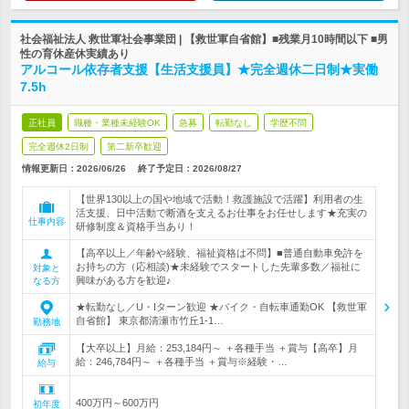
社会福祉法人 救世軍社会事業団 | 【救世軍自省館】■残業月10時間以下 ■男
性の育休産休実績あり
アルコール依存者支援【生活支援員】★完全週休二日制★実働
7.5h
正社員
職種・業種未経験OK
急募
転勤なし
学歴不問
完全週休2日制
第二新卒歓迎
情報更新日：2026/06/26
終了予定日：
2026/08/27
【世界130以上の国や地域で活動！救護施設で活躍】利用者の生
活支援、日中活動で断酒を支えるお仕事をお任せします★充実の
仕事内容
研修制度＆資格手当あり！
【高卒以上／年齢や経験、福祉資格は不問】■普通自動車免許を
お持ちの方（応相談)★未経験でスタートした先輩多数／福祉に
対象と
興味がある方を歓迎♪
なる方
★転勤なし／U・Iターン歓迎 ★バイク・自転車通勤OK 【救世軍
自省館】 東京都清瀬市竹丘1-1…
勤務地
【大卒以上】月給：253,184円～ ＋各種手当 ＋賞与【高卒】月
給：246,784円～ ＋各種手当 ＋賞与※経験・…
給与
400万円～600万円
初年度