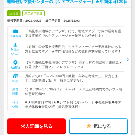
地域包括支援センターの【ケアマネージャー】★年間休日120日
正社員
第二新卒歓迎
情報更新日：2026/06/23
終了予定日：
2026/12/03
「鶴見中央地域ケアプラザ」にて、地域ケアプラザ内の居宅介護
支援事業所でのケアマネージャー業務をお任せします！
仕事内容
〈必須〉◎介護支援専門員 ＼ケアマネージャー実務経験のある
対象と
方も歓迎です／ ★専門職研修などの教育体制が整っています！
なる方
【横浜市鶴見中央地域ケアプラザ】 住所：神奈川県横浜市鶴見区
鶴見中央１丁目２３-２６ グレーシアス…
勤務地
月給235,000円～265,000円※経験・年齢を考慮の上、決定しま
す。試用期間：3か月（待遇に変更なし）
給与
1）8：30～17：302）12：00～21：00※上記時間内でのシフト制
勤務
時間
休憩時間60分
# ★年間休日120日★◆シフト制（月9～12日）◆有給休暇◆年末
休日
休暇
年始休暇◆特別休暇（病気療養休暇・…
求人詳細を見る
気になる