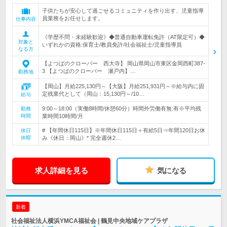
子供たちが安心して過ごせるコミュニティを作り出す、児童指導
員業務をお任せします。
仕事内容
《学歴不問・未経験歓迎》◆普通自動車運転免許（AT限定可）◆
対象と
いずれかの資格:保育士/教員免許/社会福祉士/児童指導員
なる方
【よつばのクローバー 西大寺】 岡山県岡山市東区金岡西町387-
3 【よつばのクローバー 瀬戸内】…
勤務地
【岡山】月給225,130円～【大阪】月給251,931円～※給与内に固
定残業代として（岡山：15,130円～/10…
給与
9:00～18:00（実働8時間/休憩60分）時間外労働有無:有※平均残
勤務
時間
業時間10時間/月
# 【年間休日115日】※年間休日115日＋有給5日⇒年間120日お休
休日
休暇
み《休日：岡山》* 完全週休2…
求人詳細を見る
気になる
新着
社会福祉法人横浜YMCA福祉会 | 鶴見中央地域ケアプラザ