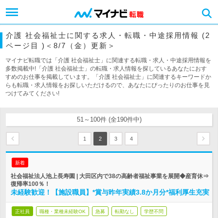
介護 社会福祉士に関する求人・転職・中途採用情報 (2
ページ目 )＜8/7（金）更新＞
マイナビ転職では「介護 社会福祉士」に関連する転職・求人・中途採用情報を
多数掲載中!「介護 社会福祉士」の転職・求人情報を探しているあなたにおす
すめのお仕事を掲載しています。「介護 社会福祉士」に関連するキーワードか
らも転職・求人情報をお探しいただけるので、あなたにぴったりのお仕事を見
つけてみてください!
51～100件 (全190件中)
1
2
3
4
新着
社会福祉法人池上長寿園 | 大田区内で38の高齢者福祉事業を展開◆産育休⇒
復帰率100％！
未経験歓迎！【施設職員】*賞与昨年実績3.8か月分*福利厚生充実
正社員
職種・業種未経験OK
急募
転勤なし
学歴不問