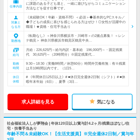
に課題のある子ども達と、一緒に遊びながらコミュニケーション
仕事内容
方法などを促す仕事です。
《未経験OK！年齢・資格不問》＜必須＞◆基本的なPCスキル／
◆子どもの成長に喜びを感じられる方はぜひ！◎女性が活躍中の
対象と
職場！★資格・住宅手当あり
なる方
《転勤なし》＜神奈川県横浜市・川崎市＞の2拠点募集！ ＜レン
テ鶴見＞ 神奈川県横浜市鶴見区鶴見中央…
勤務地
月給：226,625円～給与内訳・基本給 196,000円～・固定残業
代 30,625円～（20時間分）※固定残業代…
給与
9:30～18:30（実働8時間／休憩60分）時間外労働有無：有※残業
勤務
時間
は月10時間以内です。（1日5…
# 《年間休日125日以上》# ■休日完全週休2日制（シフト）# ■休
休日
休暇
暇年末年始（6日）、夏季（3日…
求人詳細を見る
気になる
社会福祉法人しが夢翔会 | 年休120日以上/賞与計4.2ヶ月/残業ほぼなし/住
宅・扶養手当あり
年齢不問＆未経験OK！【生活支援員】※完全週休2日制／賞与年
3回