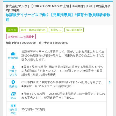
株式会社マルク | 【TOKYO PRO Market 上場】#年間休日120日 #残業月平
均1.2時間
放課後デイサービスで働く【児童指導員】#保育士/教員経験者歓
迎
正社員
職種・業種未経験OK
転勤なし
第二新卒歓迎
女性のおしごと掲載中
情報更新日：2026/06/09
終了予定日：
2026/09/07
放課後等デイサービス事業所にて、障がいのある児童に対して放
課後や長期休暇の時間を活用し、将来的な就労や自立に向けた支
仕事内容
援をお任せします。
■必須：児童指導員任用資格又は業務に該当する資格等をお持ち
の方(詳細は「対象となる方」をご確認ください)■保育士・教員
対象と
経験者も歓迎／経験者優遇
なる方
松山市内全域に展開する当社事業所いずれかへ配属となります。
■事業所一覧 マルクスコラ山越教室(愛…
勤務地
■月給：177,500円 ～ 232,500円※上記月給には一律固定で支払わ
れる手当として、処遇改善手当：7,500…
給与
250万円～350万円
初年度
年収