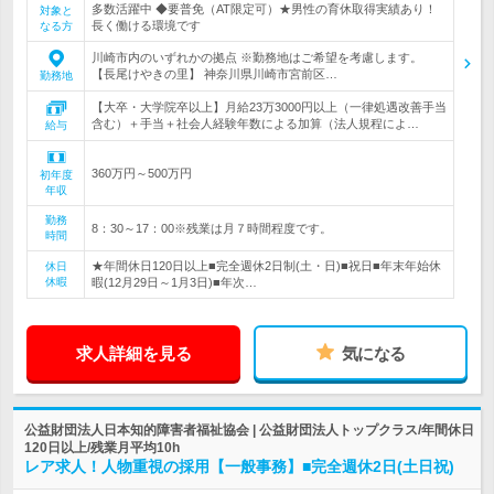
多数活躍中 ◆要普免（AT限定可）★男性の育休取得実績あり！
対象と
長く働ける環境です
なる方
川崎市内のいずれかの拠点 ※勤務地はご希望を考慮します。
【長尾けやきの里】 神奈川県川崎市宮前区…
勤務地
【大卒・大学院卒以上】月給23万3000円以上（一律処遇改善手当
含む）＋手当＋社会人経験年数による加算（法人規程によ…
給与
360万円～500万円
初年度
年収
勤務
8：30～17：00※残業は月７時間程度です。
時間
★年間休日120日以上■完全週休2日制(土・日)■祝日■年末年始休
休日
休暇
暇(12月29日～1月3日)■年次…
求人詳細を見る
気になる
公益財団法人日本知的障害者福祉協会 | 公益財団法人トップクラス/年間休日
120日以上/残業月平均10h
レア求人！人物重視の採用【一般事務】■完全週休2日(土日祝)