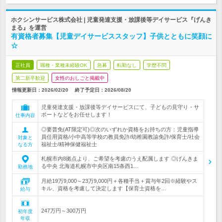
ホクシンサービス株式会社 | 児童発達支援・放課後等デイサービス『げんき
まる』を運営
有資格者募集【児童デイサービススタッフ】子供とともに笑顔に
☆
正社員
職種・業種未経験OK
急募
転勤なし
学歴不問
第二新卒歓迎
女性のおしごと掲載中
情報更新日：2026/02/20
終了予定日：
2026/08/20
児童発達支援・放課後等デイサービスにて、子どもの見守り・サ
ポートなどをお任せします！
仕事内容
◎要普免(AT限定可)◎次のいずれか資格をお持ちの方：児童指導
員任用資格/小中高等学校の教員免許/幼稚園教諭免許/保育士/社会
対象と
福祉士/精神保健福祉士
なる方
札幌市内8拠点より、ご希望を考慮のうえ配属します ◎げんきま
る中央 北海道札幌市中央区南15条西1…
勤務地
月給19万9,000～23万9,000円＋各種手当＋賞与年2回※経験やス
キル、資格を考慮して決定します【保育士資格を…
給与
247万円～300万円
初年度
年収