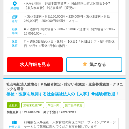
<あそび王国 野田本部事業所＞ 岡山県岡山市北区野田3-6-7
【雇入れ直後】上記事業所 【変更の…
勤務地
＜週休3日制＞月給180,000円～220,000円＜週休2日制＞月給
230,000円～250,000円※経験・スキ…
給与
# ＜週休2日制の場合＞9:00～18:00# ＜週休3日制の場合＞9:00～
勤務
時間
18:0010:00～…
# ＜週休3日制の休日・休暇＞【休日】* 休日はシフト制* 年間休
休日
休暇
日156日# ＜週休2日制の休日・…
求人詳細を見る
気になる
社会福祉法人愛燦会 | ＃高齢者施設・障がい者施設・児童養護施設・クリニ
ックを運営
福祉・医療を展開する社会福祉法人の【人事】◆経験者歓迎！
正社員
業種未経験OK
学歴不問
第二新卒歓迎
情報更新日：2026/06/26
終了予定日：
2026/12/17
戦略的な人事企画・人材育成の実現に向け、プレイングマネージ
ャーとして業務に励んでくださる方を探しています
仕事内容