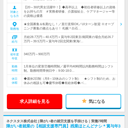
【20～30代男女活躍中！】◆高卒以上 ◆初任者研修以上の資格
をお持ちの方 ＃実務者研修、介護福祉士、ケアマネージャー等
対象と
の資格は優遇
なる方
★全国募集＆転勤なし！／直行直帰OK／UIターン歓迎 ※オープ
ニング募集の拠点もあり！ 札幌＊白石…
勤務地
月給28.7万円～40.4万円＋賞与年2回東京/南関東の場合月給26.7
万円～39.5万円＋賞与年2回北関東/東海/…
給与
340万円～900万円
初年度
年収
1月単位の変形労働時間制／週平均40時間以内勤務時間はシフト
勤務
時間
制。勤務時間帯例日中：9:00-18:0…
◆週休2日制（月8～10休みのシフト制） ★シフト制のため、お
休日
休暇
休みの相談も可◆慶弔休暇◆有給休暇◆バ…
求人詳細を見る
気になる
ネクスタス株式会社 | 障がい者の就労支援を手掛ける｜実働7時間
障がい者就業の【相談支援専門員】残業ほとんどナシ＊賞与年3