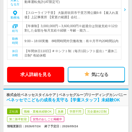
対象と
動車運転免許(AT限定可)
なる方
【スローライフ千里】 大阪府吹田市千里万博公園6-8 【雇入れ直
後】上記事業所 【変更の範囲】会社…
勤務地
【年俸制】3,000,000円～3,600,000円※超過分は別途支給※12分
割した金額を毎月支給※経験・年齢・能力…
給与
勤務
9:00～18:00実働 8時間時間外労働有無：有※月平均20時間以内
時間
【年間休日110日】# ※シフト制（毎月1回シフト提出）* 週休二
休日
休暇
日制* 有給休暇
求人詳細を見る
気になる
株式会社ベネッセスタイルケア | ベネッセグループ/リーディングカンパニー
ベネッセでこどもの成長を見守る【学童スタッフ】未経験OK
正社員
職種・業種未経験OK
急募
学歴不問
完全週休2日制
第二新卒歓迎
女性のおしごと掲載中
情報更新日：2026/07/24
終了予定日：
2026/09/24