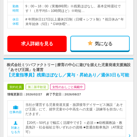
9：00～18：00（実働8時間）※残業ほぼなし、基本定時退社で
勤務
時間
す！（月平均5～10時間ほど）※時短…
# 年間休日117日以上週休2日制（日曜＋シフト制）* 祝日休み* 年
休日
休暇
末年始休（5日）* GW休暇*…
求人詳細を見る
気になる
株式会社ミツバファクトリー | 療育の中心に遊びを据えた児童発達支援施設
「あそび王国」を運営
【児童指導員】残業ほぼなし／賞与・昇給あり／週休3日も可能
契約社員
第二新卒歓迎
女性のおしごと掲載中
情報更新日：2026/02/27
終了予定日：
2026/08/27
当社が運営する児童発達支援・放課後等デイサービス施設「あそ
び王国」にて、就学児童や小中高生への支援・訓練等を担当いた
仕事内容
だきます。
【20代～50代まで幅広く活躍中です】＜必須＞■幼稚園教諭・教
員免許・社会福祉士等いずれかの資格 ■普通自動車免許（AT限定
対象と
可）
なる方