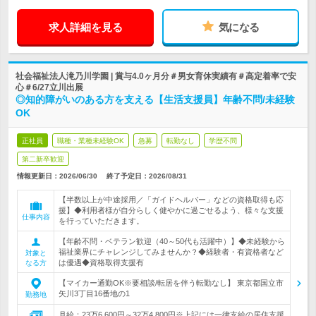
求人詳細を見る
気になる
社会福祉法人滝乃川学園 | 賞与4.0ヶ月分＃男女育休実績有＃高定着率で安
心＃6/27立川出展
◎知的障がいのある方を支える【生活支援員】年齢不問/未経験
OK
正社員
職種・業種未経験OK
急募
転勤なし
学歴不問
第二新卒歓迎
情報更新日：2026/06/30
終了予定日：
2026/08/31
【半数以上が中途採用／「ガイドヘルパー」などの資格取得も応
援】◆利用者様が自分らしく健やかに過ごせるよう、様々な支援
仕事内容
を行っていただきます。
【年齢不問・ベテラン歓迎（40～50代も活躍中）】◆未経験から
福祉業界にチャレンジしてみませんか？◆経験者・有資格者など
対象と
は優遇◆資格取得支援有
なる方
【マイカー通勤OK※要相談/転居を伴う転勤なし】 東京都国立市
矢川3丁目16番地の1
勤務地
月給：23万6,600円～32万4,800円※上記には一律支給の居住支援