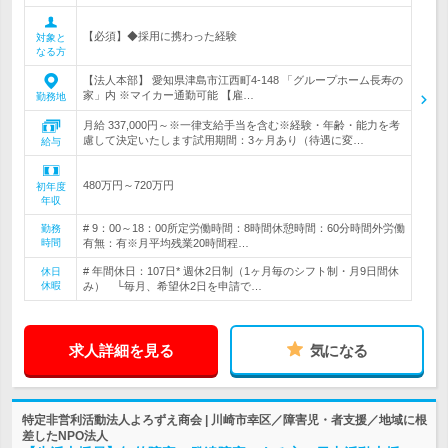
【必須】◆採用に携わった経験
対象と
なる方
【法人本部】 愛知県津島市江西町4-148 「グループホーム長寿の
家」内 ※マイカー通勤可能 【雇…
勤務地
月給 337,000円～※一律支給手当を含む※経験・年齢・能力を考
慮して決定いたします試用期間：3ヶ月あり（待遇に変…
給与
480万円～720万円
初年度
年収
# 9：00～18：00所定労働時間：8時間休憩時間：60分時間外労働
勤務
時間
有無：有※月平均残業20時間程…
# 年間休日：107日* 週休2日制（1ヶ月毎のシフト制・月9日間休
休日
休暇
み） └毎月、希望休2日を申請で…
求人詳細を見る
気になる
特定非営利活動法人よろずえ商会 | 川崎市幸区／障害児・者支援／地域に根
差したNPO法人