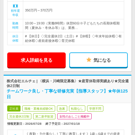
350万円～370万円
初年度
年収
10:00～19:00（実働8時間）休憩60分※子どもたちの長期休暇期
勤務
時間
間（夏休み・冬休み等）は、業務…
# 【休日】◇完全週休2日（土日）# 【休暇】◇年末年始休暇◇有
休日
休暇
給休暇◇産前産後休暇◇育児休暇
求人詳細を見る
気になる
株式会社エルチェ | 〈横浜・川崎限定募集〉★産育休取得実績あり★完全週
休2日制
チームワーク良し・丁寧な研修充実【指導スタッフ】★年休125
日
正社員
職種・業種未経験OK
急募
転勤なし
学歴不問
完全週休2日制
第二新卒歓迎
女性のおしごと掲載中
情報更新日：2026/07/28
終了予定日：
2027/01/18
《 夜勤・力仕事なし！丁寧に教育します 》1歳～6歳までの発達