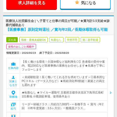
求人詳細を見る
気になる
医療法人社団蘇生会 | ＼子育てと仕事の両立が可能／★賞与計3.5支給★診
察代補助あり
【医療事務】原則定時退社 ／賞与年2回／長期休暇取得も可能
正社員
職種・業種未経験OK
転勤なし
学歴不問
第二新卒歓迎
女性のおしごと掲載中
情報更新日：2026/06/19
終了予定日：
2026/08/20
【長く働ける環境！介護休暇など福利厚生◎】患者様の受付や案
内、電話対応など医療事務の業務をお任せします★先輩が丁寧に
仕事内容
フォローします
＜未経験歓迎！長く働いてくれる方を求めています＞◎基本的な
PCスキル（データ入力など）★有給消化率8割超！家庭との両立
対象と
も図れます
なる方
★転勤なし ★マイカー通勤可 京都府京都市伏見区下鳥羽広長町
101番地 ※職員駐車場、使用条件あり
勤務地
リーダー候補クラス：月給217,000円～+ 各種手当 ＋ 賞与（年2
回 ※昨年度実績：3.5ヶ月分）一般職員クラス…
給与