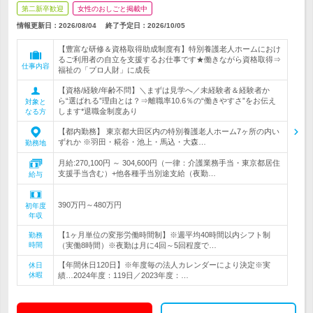
第二新卒歓迎
女性のおしごと掲載中
情報更新日：2026/08/04
終了予定日：
2026/10/05
【豊富な研修＆資格取得助成制度有】特別養護老人ホームにおけ
るご利用者の自立を支援するお仕事です★働きながら資格取得⇒
仕事内容
福祉の「プロ人財」に成長
【資格/経験/年齢不問】＼まずは見学へ／未経験者＆経験者か
ら“選ばれる”理由とは？⇒離職率10.6％の“働きやすさ”をお伝え
対象と
します*退職金制度あり
なる方
【都内勤務】 東京都大田区内の特別養護老人ホーム7ヶ所の内い
ずれか ※羽田・糀谷・池上・馬込・大森…
勤務地
月給:270,100円 ～ 304,600円（一律：介護業務手当・東京都居住
支援手当含む）+他各種手当別途支給（夜勤…
給与
390万円～480万円
初年度
年収
【1ヶ月単位の変形労働時間制】※週平均40時間以内シフト制
勤務
時間
（実働8時間）※夜勤は月に4回～5回程度で…
【年間休日120日】※年度毎の法人カレンダーにより決定※実
休日
休暇
績…2024年度：119日／2023年度：…