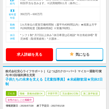
特別手当を含みます。※試用期間6カ月（条件に…
給与
350万円～600万円
初年度
年収
1カ月単位の変形労働時間制（週平均40時間以内）★残業は月平
勤務
時間
均2時間程度【勤務時間例】※実働7時間1…
* シフト制* 月7日以上休み└休日希望は応相談* 年次有給休暇* 育
休日
休暇
児休暇（取得実績有）* 介護休…
求人詳細を見る
気になる
株式会社安心ライフサポート | 《よつばのクローバー》マイカー通勤可/賞
与:年3回/福利厚生充実
子供たちの未来を支える【児童指導員】★未経験歓迎★完休2日
制
正社員
職種・業種未経験OK
学歴不問
完全週休2日制
第二新卒歓迎
女性のおしごと掲載中
情報更新日：2026/07/28
終了予定日：
2027/01/18