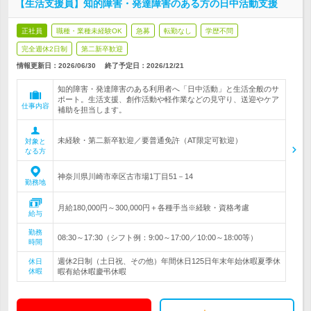
【生活支援員】知的障害・発達障害のある方の日中活動支援
正社員
職種・業種未経験OK
急募
転勤なし
学歴不問
完全週休2日制
第二新卒歓迎
情報更新日：2026/06/30
終了予定日：
2026/12/21
知的障害・発達障害のある利用者へ「日中活動」と生活全般のサ
ポート。生活支援、創作活動や軽作業などの見守り、送迎やケア
仕事内容
補助を担当します。
未経験・第二新卒歓迎／要普通免許（AT限定可歓迎）
対象と
なる方
神奈川県川崎市幸区古市場1丁目51－14
勤務地
月給180,000円～300,000円＋各種手当※経験・資格考慮
給与
勤務
08:30～17:30（シフト例：9:00～17:00／10:00～18:00等）
時間
週休2日制（土日祝、その他）年間休日125日年末年始休暇夏季休
休日
休暇
暇有給休暇慶弔休暇