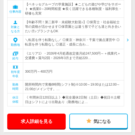
【ベネッセグループの学童施設】★こどもの遊びや学びをサポー
ト ★残業0～20時間程度 ★長く活躍できる各種制度・福利厚生・
仕事内容
研修も充実
【年齢不問！第二新卒・未経験大歓迎♪】◎保育士・社会福祉士
等の資格が活かせます◎保育園とは違う形で子ども達と向き合い
対象と
たい方♪ブランクもOK
なる方
＼転居を伴う転勤なし／ ◎東京・神奈川・千葉で拠点運営中 ◎
転居を伴う転勤なし ◎適正・成長に合わ…
勤務地
《エリア1》・2026年4月処遇改定後月給247,500円～＋残業代＋
交通費＋賞与2回・2026年3月まで月給220…
給与
300万円～400万円
初年度
年収
開所時間内で実働8時間(シフト制)※10:00～19:00または12:00～
勤務
時間
21:00がメインです。…
《 年間休日120日以上 》◆完全週休2日制（土日）◆祝日※土曜
休日
休暇
日はシフトにより出勤あり（勤務地によ…
求人詳細を見る
気になる