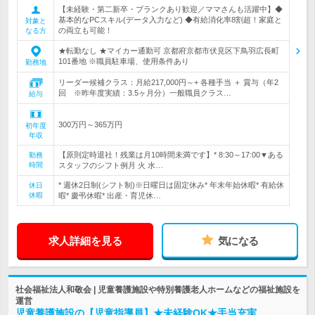
【未経験・第二新卒・ブランクあり歓迎／ママさんも活躍中】◆
基本的なPCスキル(データ入力など) ◆有給消化率8割超！家庭と
対象と
の両立も可能！
なる方
★転勤なし ★マイカー通勤可 京都府京都市伏見区下鳥羽広長町
101番地 ※職員駐車場、使用条件あり
勤務地
リーダー候補クラス：月給217,000円～+ 各種手当 ＋ 賞与（年2
回 ※昨年度実績：3.5ヶ月分）一般職員クラス…
給与
300万円～365万円
初年度
年収
【原則定時退社！残業は月10時間未満です】* 8:30～17:00▼ある
勤務
時間
スタッフのシフト例月 火 水…
* 週休2日制(シフト制)※日曜日は固定休み* 年末年始休暇* 有給休
休日
休暇
暇* 慶弔休暇* 出産・育児休…
求人詳細を見る
気になる
社会福祉法人和敬会 | 児童養護施設や特別養護老人ホームなどの福祉施設を
運営
児童養護施設の【児童指導員】★未経験OK★手当充実