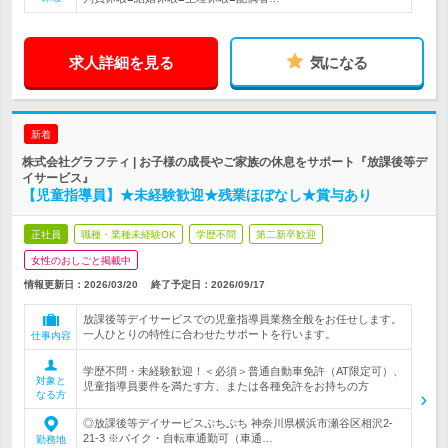
求人詳細を見る
気になる
新着
株式会社グラフティ | お子様の成長やご家族の休息をサポート『放課後等デ
イサービス』
【児童指導員】★未経験歓迎★残業ほぼなし★賞与あり
正社員
職種・業種未経験OK
学歴不問
第二新卒歓迎
女性のおしごと掲載中
情報更新日：2026/03/20
終了予定日：
2026/09/17
放課後等デイサービスでの児童指導員業務全般をお任せします。
一人ひとりの特性に合わせたサポートを行います。
仕事内容
学歴不問・未経験歓迎！＜必須＞普通自動車免許（AT限定可）、
対象と
児童指導員要件を満たす方、または各種免許をお持ちの方
なる方
◎放課後等デイサービスぷちぷち 神奈川県横浜市瀬谷区相沢2-
21-3 ※バイク・自転車通勤可（車通…
勤務地