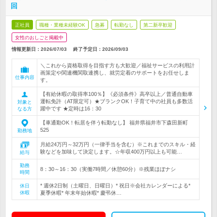
回
正社員
職種・業種未経験OK
急募
転勤なし
第二新卒歓迎
女性のおしごと掲載中
情報更新日：2026/07/03
終了予定日：
2026/09/03
＼これから資格取得を目指す方も大歓迎／福祉サービスの利用計
画策定や関連機関取連携し、就労定着のサポートをお任せしま
仕事内容
す。
【有給休暇の取得率100％】《必須条件》高卒以上／普通自動車
運転免許（AT限定可）★ブランクOK！子育て中の社員も多数活
対象と
躍中です ★定時は16：30
なる方
【車通勤OK！転居を伴う転勤なし】 福井県福井市下森田新町
525
勤務地
月給24万円～32万円（一律手当を含む）※これまでのスキル・経
験などを加味して決定します。☆年収400万円以上も可能…
給与
勤務
8：30～16：30（実働7時間／休憩60分）※残業ほぼナシ
時間
* 週休2日制（土曜日、日曜日）* 祝日※会社カレンダーによる*
休日
休暇
夏季休暇* 年末年始休暇* 慶弔休…