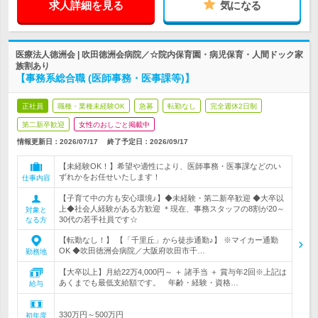
求人詳細を見る
気になる
医療法人徳洲会 | 吹田徳洲会病院／☆院内保育園・病児保育・人間ドック家
族割あり
【事務系総合職 (医師事務・医事課等)】
正社員
職種・業種未経験OK
急募
転勤なし
完全週休2日制
第二新卒歓迎
女性のおしごと掲載中
情報更新日：2026/07/17
終了予定日：
2026/09/17
【未経験OK！】希望や適性により、医師事務・医事課などのい
ずれかをお任せいたします！
仕事内容
【子育て中の方も安心環境♪】◆未経験・第二新卒歓迎 ◆大卒以
上◆社会人経験がある方歓迎 ＊現在、事務スタッフの8割が20～
対象と
30代の若手社員です☆
なる方
【転勤なし！】 【「千里丘」から徒歩通勤♪】 ※マイカー通勤
OK ◆吹田徳洲会病院／大阪府吹田市千…
勤務地
【大卒以上】月給22万4,000円～ ＋ 諸手当 ＋ 賞与年2回※上記は
あくまでも最低支給額です。 年齢・経験・資格…
給与
330万円～500万円
初年度