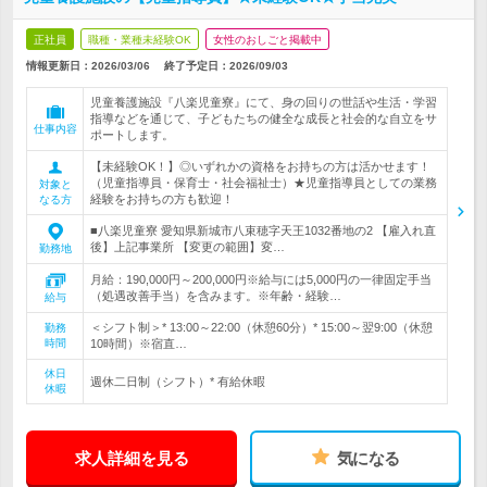
正社員
職種・業種未経験OK
女性のおしごと掲載中
情報更新日：2026/03/06
終了予定日：
2026/09/03
児童養護施設『八楽児童寮』にて、身の回りの世話や生活・学習
指導などを通じて、子どもたちの健全な成長と社会的な自立をサ
仕事内容
ポートします。
【未経験OK！】◎いずれかの資格をお持ちの方は活かせます！
（児童指導員・保育士・社会福祉士）★児童指導員としての業務
対象と
経験をお持ちの方も歓迎！
なる方
■八楽児童寮 愛知県新城市八束穂字天王1032番地の2 【雇入れ直
後】上記事業所 【変更の範囲】変…
勤務地
月給：190,000円～200,000円※給与には5,000円の一律固定手当
（処遇改善手当）を含みます。※年齢・経験…
給与
＜シフト制＞* 13:00～22:00（休憩60分）* 15:00～翌9:00（休憩
勤務
時間
10時間）※宿直…
休日
週休二日制（シフト）* 有給休暇
休暇
求人詳細を見る
気になる