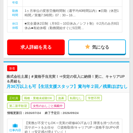
年収
1ヶ月単位の変形労働時間制（週平均40時間以内）■日勤（休憩1
勤務
時間
時間／実働7.5時間）07：30～16…
■完全週休2日制（月9日～10日休み／シフト制）※2月のみ月8日
休日
休暇
休み■有給休暇（勤務開始すぐに5日間…
求人詳細を見る
気になる
新着
株式会社土屋 | ＃資格手当充実！⇒安定の収入に納得！更に、キャリアUP
＆昇給も
月30万以上も可【生活支援スタッフ】賞与年２回／残業ほぼなし
正社員
職種・業種未経験OK
急募
転勤なし
学歴不問
第二新卒歓迎
女性のおしごと掲載中
情報更新日：2026/07/24
終了予定日：
2026/09/24
【実務が不安でもOK⇒充実の研修&OJTあり】障害を持つ方の生
活サポートをお任せ ◎資格取得/キャリアUP⇒資格手当UPや昇
仕事内容
給！⇒安定感が増えていく！