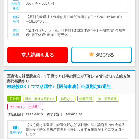
300万円～365万円
初年度
年収
【原則定時退社！残業は月10時間未満です】* 7:30～16:00* 8:00
勤務
時間
～16:30* 8:3…
* 週休2日制(シフト制)※日曜日は固定休み* 年末年始休暇* 有給休
休日
休暇
暇* 慶弔休暇* 出産・育児休…
求人詳細を見る
気になる
医療法人社団蘇生会 | ＼子育てと仕事の両立が可能／★賞与計3.5支給★診
察代補助あり
未経験OK！ママ活躍中♪【医師事務】※原則定時退社
正社員
職種・業種未経験OK
転勤なし
学歴不問
第二新卒歓迎
女性のおしごと掲載中
情報更新日：2026/06/19
終了予定日：
2026/08/20
【長く働ける環境！介護休暇など福利厚生◎】診断書の作成補助
業務など医師事務の業務をお任せします★先輩が丁寧にフォロー
仕事内容
します