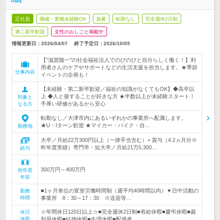
正社員
職種・業種未経験OK
急募
転勤なし
完全週休2日制
第二新卒歓迎
女性のおしごと掲載中
情報更新日：2026/04/07
終了予定日：
2026/10/05
【"滋賀随一"の社会福祉法人でのびのびと自分らしく働く！】利
用者さんのケアやサポートなどの生活支援を担当します。★季節
仕事内容
イベントの企画も！
【未経験・第二新卒歓迎／福祉の知識がなくてもOK】◆高卒以
上 ◆人と接することが好きな方 ★半数以上が未経験スタート！
対象と
手厚い研修があるから安心
なる方
転勤なし／大津市内にあるいずれかの事業所へ配属します。
★U・Iターン歓迎 ★マイカー・バイク・自…
勤務地
大卒／月給22万300円以上（一律手当含む）+ 賞与（4.2ヵ月分※
昨年度実績）専門卒・短大卒／月給21万5,300…
給与
300万円～400万円
初年度
年収
■1ヶ月単位の変形労働時間制（週平均40時間以内）▼日中活動の
勤務
時間
事業所 8：30～17：30 ※送迎等…
☆年間休日120日以上☆■完全週休2日制■有給休暇■慶弔休暇■裁
休日
休暇
判員休暇■結婚休暇■生理休暇■配偶者…