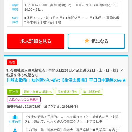
1）9:00～18:00（実働8時間）2）10:00～19:00（実働8時間）3）
勤務
時間
10:30～19:…
■休日：シフト制（月10日）■年間休日：120日■休暇：* 夏季休暇
休日
休暇
* 年末年始休暇* 有給休暇
求人詳細を見る
気になる
新着
社会福祉法人長尾福祉会 | 年間休日120日／完全週休2日（土・日・祝）／
転居を伴う転勤なし
川崎市勤務！知的障がい者の【生活支援員】平日日中勤務のみ★
正社員
職種・業種未経験OK
完全週休2日制
第二新卒歓迎
女性のおしごと掲載中
情報更新日：2026/08/07
終了予定日：
2026/09/24
《充実の研修で長期的にスキルを磨ける！》川崎市内の日中支援
を行う施設で、利用者さんの自立をサポートする仕事
仕事内容
【未経験・第二新卒歓迎】◎短大・専門卒以上◆異業界出身者が