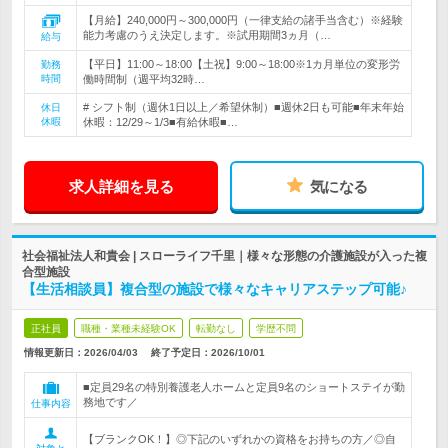
【月給】240,000円～300,000円（一律支給の諸手当含む）※経験
能力考慮のうえ決定します。※試用期間3ヵ月（…
給与
【平日】11:00～18:00【土祝】9:00～18:00※1カ月単位の変形労
勤務
時間
働時間制（週平均32時…
# シフト制（週休1日以上／希望休制）■週休2日も可能■年末年始
休日
休暇
休暇：12/29～1/3■有給休暇■…
求人詳細を見る
気になる
社会福祉法人和貴会 | スローライフ千里｜様々な形態の介護施設が入った複
合型施設
【生活相談員】複合型の施設で様々なキャリアステップ可能♪
正社員
職種・業種未経験OK
転勤なし
学歴不問
情報更新日：2026/04/03
終了予定日：
2026/10/01
■定員29名の特別養護老人ホームと定員9名のショートステイが勤
務地です／
仕事内容
【ブランクOK！】◎下記のいずれかの資格をお持ちの方／◎自