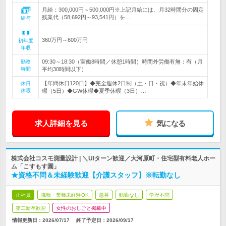
月給：300,000円～500,000円※上記月給には、月32時間分の固定
残業代（58,692円～93,541円）を…
給与
360万円～600万円
初年度
年収
09:30～18:30（実働8時間／休憩1時間）時間外労働有無：有（月
勤務
時間
平均30時間以下）
【年間休日120日】◆完全週休2日制（土・日・祝）◆年末年始休
休日
休暇
暇（5日）◆GW休暇◆夏季休暇（3日）…
求人詳細を見る
気になる
株式会社コスモ測量設計 | ＼UIターン歓迎／大河原町・住宅型有料老人ホー
ム「こすもす園」
★資格不問＆未経験歓迎【介護スタッフ】※転勤なし
正社員
職種・業種未経験OK
急募
転勤なし
学歴不問
第二新卒歓迎
女性のおしごと掲載中
情報更新日：2026/07/17
終了予定日：
2026/09/17