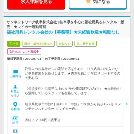
求人詳細を見る
気になる
サンネットワーク岐阜株式会社 | 岐阜県を中心に福祉用具をレンタル・販
売！★マイカー通勤可能
福祉用具レンタル会社の【事務職】★未経験歓迎★転勤なし
正社員
職種・業種未経験OK
転勤なし
第二新卒歓迎
女性のおしごと掲載中
情報更新日：2026/07/24
終了予定日：
2026/09/24
取引先のお客様からの電話対応を中心に、注文内容のPC入力な
ど事務作業をお任せします。★先輩社員が丁寧にサポートするの
仕事内容
で安心◎
《必須要件》◎高卒以上の方 から45歳以下の方(※) ★未経験か
対象と
ら活躍しているスタッフも在籍しています。
なる方
岐阜県岐阜市中鶉2丁目45 ※「中鶉」バス停から徒歩1～2分 ※メ
ンテナンスセンター ※マイカー通…
勤務地
月給 212,000円＋諸手当
給与