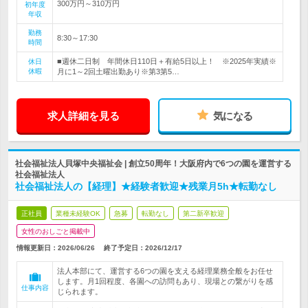
300万円～310万円
初年度
年収
勤務
8:30～17:30
時間
■週休二日制 年間休日110日＋有給5日以上！ ※2025年実績※
休日
休暇
月に1～2回土曜出勤あり※第3第5…
求人詳細を見る
気になる
社会福祉法人貝塚中央福祉会 | 創立50周年！大阪府内で6つの園を運営する
社会福祉法人
社会福祉法人の【経理】★経験者歓迎★残業月5h★転勤なし
正社員
業種未経験OK
急募
転勤なし
第二新卒歓迎
女性のおしごと掲載中
情報更新日：2026/06/26
終了予定日：
2026/12/17
法人本部にて、運営する6つの園を支える経理業務全般をお任せ
します。月1回程度、各園への訪問もあり、現場との繋がりを感
仕事内容
じられます。