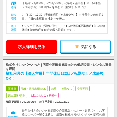
【月給17万8000円～26万5000円＋賞与＋諸手当】※一律手当
（住宅手当）3,000円～を含む※【配送】担当には…
給与
# 【8:30～17:30（実働8時間／休憩60分）】※残業少なめ※月2
勤務
時間
回／半日の土曜日出社あり午後…
# ＼＼土日休み（週休2日制）／／■GW休暇■夏季休暇■年末年始
休日
休暇
休暇■有給休暇★有給休暇も取得しやす…
求人詳細を見る
気になる
株式会社シルバーとっぷ | 病院や高齢者施設向けの備品販売・レンタル事業
を展開
福祉用具の【法人営業】年間休日122日／転勤なし／未経験
OK！
正社員
職種・業種未経験OK
急募
転勤なし
学歴不問
完全週休2日制
女性のおしごと掲載中
情報更新日：2026/06/10
終了予定日：
2026/11/26
長年お付き合いのある病院や介護施設へのルート営業です。お客
様のニーズを深く理解し、最適な福祉用具のレンタルや販売の提
仕事内容