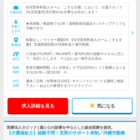
住宅型有料老人ホーム「こすもす園」において、介護スタッフ
(生活支援/生活介助)のお仕事をお任せします！
仕事内容
★未経験／無資格でもOK！資格取得支援あり♪ステップアップも
対象と
可能です◎
なる方
転勤なし／マイカー通勤OK 【住宅型有料老人ホーム こすもす
園】 宮城県柴田郡大河原町金ケ瀬字新開…
勤務地
◎月給175,000円～300,000円＋賞与年2回※経験やスキルに応じ
て、決定いたします。※上記には一律手当を含み…
給与
変形労働時間制（1ヶ月単位）※下記2交代のシフト勤務となりま
勤務
時間
す(1)16:00～(翌)10:00 ※…
週休二日制（年間休日120日）# ※シフトについても随時ご相談
休日
休暇
下さい！あなたの希望するワークライフバ…
求人詳細を見る
気になる
医療法人タピック | 脳と心の診療を中心とした総合医療を提供。
【介護福祉士】経験不問！充実のサポート体制／沖縄市勤務