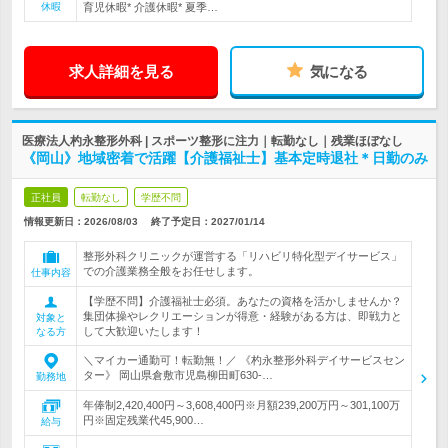
休暇
育児休暇* 介護休暇* 夏季…
求人詳細を見る
気になる
医療法人杓永整形外科 | スポーツ整形に注力｜転勤なし｜残業ほぼなし
《岡山》地域密着で活躍【介護福祉士】基本定時退社＊日勤のみ
正社員
転勤なし
学歴不問
情報更新日：2026/08/03
終了予定日：
2027/01/14
整形外科クリニックが運営する「リハビリ特化型デイサービス」
での介護業務全般をお任せします。
仕事内容
【学歴不問】介護福祉士必須。あなたの資格を活かしませんか？
集団体操やレクリエーションが得意・経験がある方は、即戦力と
対象と
して大歓迎いたします！
なる方
＼マイカー通勤可！転勤無！／ 《杓永整形外科デイサービスセン
ター》 岡山県倉敷市児島柳田町630-…
勤務地
年俸制2,420,400円～3,608,400円※月額239,200万円～301,100万
円※固定残業代45,900…
給与