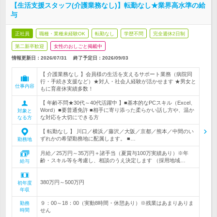
【生活支援スタッフ(介護業務なし)】転勤なし★業界高水準の給
与
正社員
職種・業種未経験OK
転勤なし
学歴不問
完全週休2日制
第二新卒歓迎
女性のおしごと掲載中
情報更新日：2026/07/31
終了予定日：
2026/09/03
【 介護業務なし 】会員様の生活を支えるサポート業務（病院同
行・手続き支援など）★対人・社会人経験が活かせます ★男女と
仕事内容
もに育産休実績多数！
【 年齢不問★30代～40代活躍中 】■基本的なPCスキル（Excel、
Word）■要普通免許 ■相手に寄り添った柔らかい話し方や、温か
対象と
な対応を大切にできる方
なる方
【 転勤なし 】 川口／横浜／藤沢／大阪／京都／熊本／中間のい
ずれかの希望勤務地に配属します。 ■…
勤務地
月給／25万円～35万円＋諸手当（夏賞与100万実績あり）※年
齢・スキル等を考慮し、相談のうえ決定します （採用地域…
給与
380万円～500万円
初年度
年収
９：00～18：00（実動8時間・休憩あり）※残業はあまりありま
勤務
時間
せん