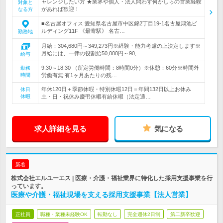
ャレンジしたい方 ★業界や個人・法人問わず何かしらの営業経験
対象と
があれば歓迎！
なる方
■名古屋オフィス 愛知県名古屋市中区錦2丁目19-1名古屋鴻池ビ
ルディング11F 《最寄駅》 名古…
勤務地
月給：304,680円～349,273円※経験・能力考慮の上決定します※
月給には、一律の役割給50,000円～90,…
給与
9:30～18:30 （所定労働時間：8時間0分）※休憩：60分※時間外
勤務
時間
労働有無:有1ヶ月あたりの残…
年休120日＋季節休暇・特別休暇12日＝年間132日以上お休み
休日
休暇
土・日・祝休み慶弔休暇有給休暇（法定通…
求人詳細を見る
気になる
新着
株式会社エルユーエス | 医療・介護・福祉業界に特化した採用支援事業を行
っています。
医療や介護・福祉現場を支える採用支援事業【法人営業】
正社員
職種・業種未経験OK
転勤なし
完全週休2日制
第二新卒歓迎