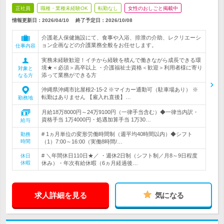
正社員
職種・業種未経験OK
転勤なし
女性のおしごと掲載中
情報更新日：2026/04/10
終了予定日：
2026/10/08
介護老人保健施設にて、食事や入浴、排泄の介助、レクリエーシ
ョン企画などの介護業務全般をお任せします。
仕事内容
実務未経験歓迎！イチから経験を積んで働きながら成長できる環
境★＜必須＞高卒以上 ・介護福祉士資格＜歓迎＞利用者様に寄り
対象と
添って業務ができる方
なる方
沖縄県沖縄市比屋根2-15-2 ※マイカー通勤可（駐車場あり） ※
転勤はありません 【雇入れ直後】…
勤務地
月給18万8000円～24万9100円（一律手当含む）◆一律当内訳・
資格手当 1万4000円・処遇加算手当 1万30…
給与
# 1ヵ月単位の変形労働時間制（週平均40時間以内）◆シフト
勤務
時間
（1）7:00～16:00（実働8時間/…
# ＼年間休日110日★／ ・週休2日制（シフト制／月8～9日程度
休日
休暇
休み）・年次有給休暇（6ヵ月経過後…
求人詳細を見る
気になる