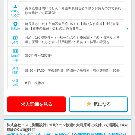
実務経験は問いません！介護職員初任者研修をお持ちの方であれ
対象と
ば未経験でも応募OK！
なる方
埼玉県さいたま市南区太田窪1977-1 【雇い入れ直後】上記事業
所 【変更の範囲】会社の定める各事…
勤務地
月給：196,000円～（一律手当含む）※経験・年齢・資格など考
慮し優遇いたします※試用期間3ヶ月あり（待遇の変更な…
給与
380万円～420万円
初年度
年収
勤務
08:30～17:30（実働8時間）時間外労働有無：有休憩時間：60分
時間
休日
# 日・祝休み
休暇
求人詳細を見る
気になる
株式会社コスモ測量設計 | <UIターン歓迎> 大河原町に根付いて活躍を♪ #未
経験OK #面接1回