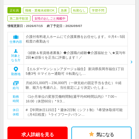
正社員
職種・業種未経験OK
急募
転勤なし
学歴不問
第二新卒歓迎
女性のおしごと掲載中
情報更新日：2026/07/15
終了予定日：
2026/09/07
介護付有料老人ホームにて介護業務をお任せします。※月4～5回
程度の夜勤あり
仕事内容
《経験＆有資格者募集》◆介護職の経験◆介護福祉士 ＼★賞与年
対象と
2回★頑張りを正当に評価します！／
なる方
【エルダーマンションアダージョ福住】 新潟県長岡市福住1丁目
5番3号 ※マイカー通勤可 ※転勤なし…
勤務地
月給201,000円～236,000円（一律支給の固定手当を含む）※経
験、能力を考慮の上、当社規定により決定いたしま…
給与
《1か月単位の変形労働時間制(週平均40時間以内)》* 7:00～
勤務
時間
16:00（休憩60分）* 9:3…
# 【年間休日115日】* 週休2日制（シフト制）└希望休取得可能
休日
休暇
（月4日程度）└ライフワークバラン…
求人詳細を見る
気になる