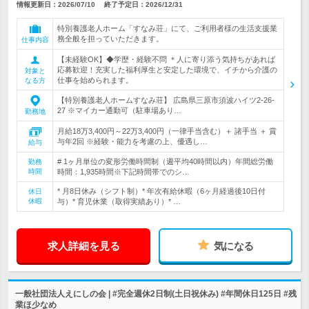
情報更新日：2026/07/10
終了予定日：
2026/12/31
特別養護老人ホーム「すなみ荘」にて、ご利用者様の生活支援業
務全般を担っていただきます。
仕事内容
【未経験OK】◆学歴・経験不問 ＊人に寄り添う気持ちがあれば
応募歓迎！充実した福利厚生と安定した環境で、イチから介護の
対象と
仕事を始められます。
なる方
【特別養護老人ホームすなみ荘】 広島県三原市須波ハイツ2-26-
27 ※マイカー通勤可（駐車場あり…
勤務地
月給18万3,400円～22万3,400円（一律手当含む）＋ 諸手当 ＋ 賞
与年2回 ※経験・能力を考慮の上、優遇し…
給与
# 1ヶ月単位の変形労働時間制（週平均40時間以内）年間総労働
勤務
時間
時間：1,935時間※下記時間帯でのシ…
* 月8日休み（シフト制）* 年次有給休暇（6ヶ月経過後10日付
休日
休暇
与）* 育児休業（取得実績あり）* …
求人詳細を見る
気になる
一般社団法人えにしの会 | #完全週休2日制(土日祝休み) #年間休日125日 #残
業ほ少なめ