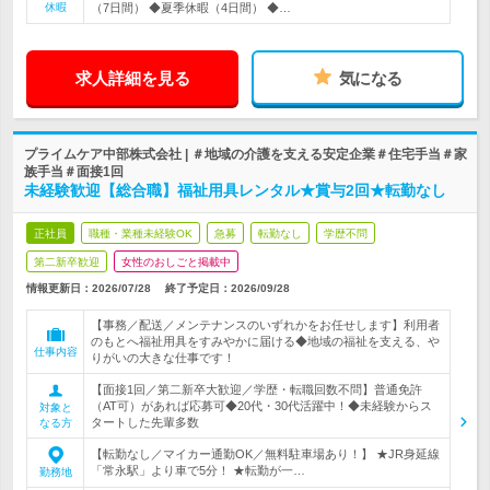
休暇
（7日間） ◆夏季休暇（4日間） ◆…
求人詳細を見る
気になる
プライムケア中部株式会社 | ＃地域の介護を支える安定企業＃住宅手当＃家
族手当＃面接1回
未経験歓迎【総合職】福祉用具レンタル★賞与2回★転勤なし
正社員
職種・業種未経験OK
急募
転勤なし
学歴不問
第二新卒歓迎
女性のおしごと掲載中
情報更新日：2026/07/28
終了予定日：
2026/09/28
【事務／配送／メンテナンスのいずれかをお任せします】利用者
のもとへ福祉用具をすみやかに届ける◆地域の福祉を支える、や
仕事内容
りがいの大きな仕事です！
【面接1回／第二新卒大歓迎／学歴・転職回数不問】普通免許
（AT可）があれば応募可◆20代・30代活躍中！◆未経験からス
対象と
タートした先輩多数
なる方
【転勤なし／マイカー通勤OK／無料駐車場あり！】 ★JR身延線
「常永駅」より車で5分！ ★転勤が一…
勤務地