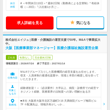
# ＜年間休日110日＞* 週休2日制（勤務表による交替制）* 有給休
休日
休暇
暇（～20日）└入社後1か月ご…
求人詳細を見る
気になる
株式会社エイジュ | 医療・介護施設の運営支援で50年。M&Aで事業拡大
中。
大阪【医療事業部マネージャー】医療介護福祉施設運営企業
正社員
転勤なし
完全週休2日制
情報更新日：2026/07/24
終了予定日：
2027/01/14
M＆Aでグループ入りした医療機関の経営支援をお任せします。
収支・人員体制の最適化提案や、現場と本部の橋渡し役を担って
仕事内容
いただきます。
経験者歓迎！＜《必須要件》大卒以上、病院・診療所での経営マ
対象と
ネジメント経験、医療業界の法制度への深い理解がある方
なる方
■本社 大阪府大阪市北区万歳町3-16 天満病院グループ梅田ビル
7F ※配属先は、情報共有がしっか…
勤務地