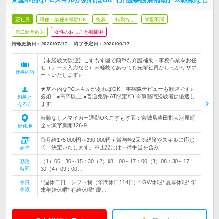
★基本的なPCスキルがあればOK【介護事務兼補助】※転勤なし
正社員
職種・業種未経験OK
急募
転勤なし
学歴不問
第二新卒歓迎
女性のおしごと掲載中
情報更新日：2026/07/17
終了予定日：
2026/09/17
【未経験大歓迎】こすもす園で簡単な介護補助・事務作業をお任
せ（データ入力など）未経験であっても先輩社員がしっかりサポ
仕事内容
ートいたします♪
★基本的なPCスキルがあればOK！事務職デビューも歓迎です♪
必須：●高卒以上 ●普通免許(AT限定可) ※事務職経験者は優遇し
対象と
ます
なる方
転勤なし／マイカー通勤OK こすもす園：宮城県柴田郡大河原町
金ヶ瀬字新開126-9
勤務地
◎月給175,000円～290,000円＋賞与年2回※経験やスキルに応じ
て、決定いたします。※上記には一律手当を含み…
給与
（1）06：30～15：30（2）08：00～17：00（3）08：30～17：
勤務
時間
30（4）09：00…
* 週休二日 シフト制（年間休日114日）* GW休暇* 夏季休暇* 年
休日
休暇
末年始休暇* 有給休暇* 慶…