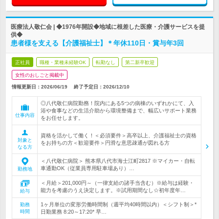
医療法人敬仁会 | ◆1976年開設◆地域に根差した医療・介護サービスを提
供◆
患者様を支える【介護福祉士】＊年休110日・賞与年3回
正社員
職種・業種未経験OK
転勤なし
第二新卒歓迎
女性のおしごと掲載中
情報更新日：2026/06/19
終了予定日：
2026/12/10
◎八代敬仁病院勤務！院内にある5つの病棟のいずれかにて、入
浴や食事などの生活介助から環境整備まで、幅広いサポート業務
仕事内容
をお任せします。
資格を活かして働く！＜必須要件＞高卒以上、介護福祉士の資格
対象と
をお持ちの方＜歓迎要件＞円滑な意思疎通が図れる方
なる方
＜八代敬仁病院＞ 熊本県八代市海士江町2817 ※マイカー・自転
車通勤OK（従業員専用駐車場あり）…
勤務地
＜月給＞201,000円～（一律支給の諸手当含む）※給与は経験・
能力を考慮のうえ決定します。※試用期間なし☆初年度年…
給与
1ヶ月単位の変形労働時間制（週平均40時間以内）＜シフト制＞*
勤務
時間
日勤業務 8:20～17:20* 早…