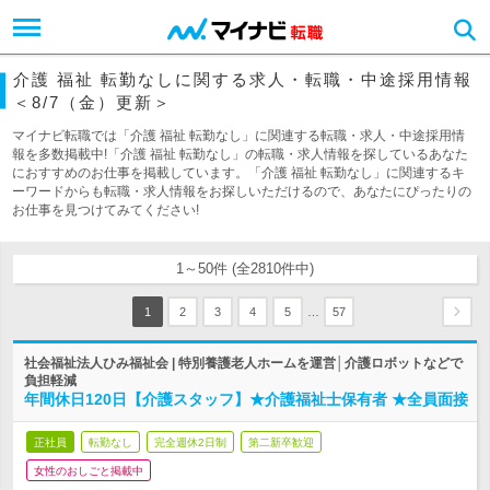
介護 福祉 転勤なしに関する求人・転職・中途採用情報
＜8/7（金）更新＞
マイナビ転職では「介護 福祉 転勤なし」に関連する転職・求人・中途採用情
報を多数掲載中!「介護 福祉 転勤なし」の転職・求人情報を探しているあなた
におすすめのお仕事を掲載しています。「介護 福祉 転勤なし」に関連するキ
ーワードからも転職・求人情報をお探しいただけるので、あなたにぴったりの
お仕事を見つけてみてください!
1～50件 (全2810件中)
…
1
2
3
4
5
57
社会福祉法人ひみ福祉会 | 特別養護老人ホームを運営│介護ロボットなどで
負担軽減
年間休日120日【介護スタッフ】★介護福祉士保有者 ★全員面接
正社員
転勤なし
完全週休2日制
第二新卒歓迎
女性のおしごと掲載中