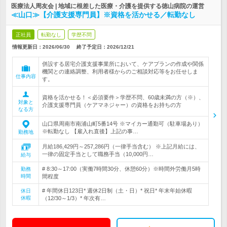
医療法人周友会 | 地域に根差した医療・介護を提供する徳山病院の運営
≪山口≫【介護支援専門員】※資格を活かせる／転勤なし
正社員
転勤なし
学歴不問
情報更新日：2026/06/30
終了予定日：
2026/12/21
併設する居宅介護支援事業所において、ケアプランの作成や関係
機関との連絡調整、利用者様からのご相談対応等をお任せしま
仕事内容
す。
資格を活かせる！＜必須要件＞学歴不問、60歳未満の方（※）、
対象と
介護支援専門員（ケアマネジャー）の資格をお持ちの方
なる方
山口県周南市南浦山町5番14号 ※マイカー通勤可（駐車場あり）
※転勤なし 【雇入れ直後】上記の事…
勤務地
月給186,429円～257,286円（一律手当含む） ※上記月給には、
一律の固定手当として職務手当（10,000円…
給与
# 8:30～17:00（実働7時間30分、休憩60分）※時間外労働月5時
勤務
時間
間程度
# 年間休日123日* 週休2日制（土・日）* 祝日* 年末年始休暇
休日
休暇
（12/30～1/3）* 年次有…