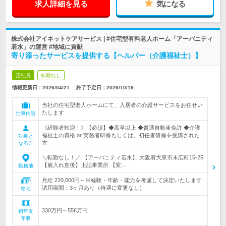
求人詳細を見る
気になる
株式会社アイネットケアサービス | #住宅型有料老人ホーム「アーバニティ
若水」の運営 #地域に貢献
寄り添ったサービスを提供する【ヘルパー（介護福祉士）】
正社員
転勤なし
情報更新日：2026/04/21
終了予定日：
2026/10/19
当社の住宅型老人ホームにて、入居者の介護サービスをお任せい
たします
仕事内容
《経験者歓迎！》【必須】◆高卒以上 ◆普通自動車免許 ◆介護
福祉士の資格 or 実務者研修もしくは、初任者研修を受講された
対象と
方
なる方
＼転勤なし！／ 【アーバニティ若水】 大阪府大東市末広町15-25
【雇入れ直後】上記事業所 【変…
勤務地
月給 220,000円～※経験・年齢・能力を考慮して決定いたします
試用期間：3ヶ月あり（待遇に変更なし）
給与
330万円～556万円
初年度
年収