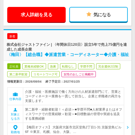
求人詳細を見る
気になる
新着
株式会社ジャストファイン | 〈年間休日120日〉設立5年で売上75億円を達
成した成長企業
〈梅田〉【総合職】◆派遣営業・コーディネーター◆介護・福祉
正社員
業種未経験OK
急募
転勤なし
学歴不問
完全週休2日制
第二新卒歓迎
リモートワーク可
女性のおしごと掲載中
情報更新日：2026/08/04
終了予定日：
2027/01/25
介護・福祉・医療施設で働く方向けの人材派遣部門にて、営業と
コーディネーター業務を一貫して担当し、企業と求職者の両方を
仕事内容
支援します。
第二新卒・経験者歓迎！＜必須＞■学歴不問■人材業界またはオフ
ィスワークでの営業経験＜歓迎＞■目標数値の管理や実績を追及
対象と
する業務経験
なる方
【梅田オフィス】 大阪府大阪市北区堂島2丁目1-31 京阪堂島ビル
6F ※東京、札幌、仙台、大阪、…
勤務地