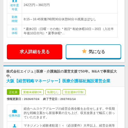
242万円～360万円
初年度
年収
勤務
8:15～16:45実働7時間30分休憩60分※残業ほぼなし
時間
* 週休2日（日曜・その他）* 祝日* 有給休暇10日～20日（入社半
休日
休暇
年後10日付与）* 夏季休暇*…
求人詳細を見る
気になる
株式会社エイジュ | 医療・介護施設の運営支援で50年。M&Aで事業拡大
中。
大阪【経営戦略マネージャー】医療介護福祉施設運営企業
正社員
業種未経験OK
転勤なし
完全週休2日制
情報更新日：2026/07/24
終了予定日：
2027/01/14
総合ヘルスケアグループの経営企画全般をお任せします。中長期
的な戦略立案から新規事業の立ち上げ、収支改善まで幅広く担っ
仕事内容
ていただきます。
マネジメント経験者歓迎！＜《必須要件》大卒以上、経営企画等