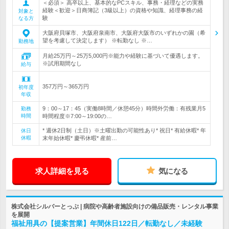
＜必須＞ 高卒以上、基本的なPCスキル、事務・経理などの実務
経験＜歓迎＞日商簿記（3級以上）の資格や知識、経理事務の経
対象と
験
なる方
大阪府貝塚市、大阪府泉南市、大阪府大阪市のいずれかの園（希
望を考慮して決定します） ※転勤なし ※…
勤務地
月給25万円～25万5,000円※能力や経験に基づいて優遇します。
※試用期間なし
給与
357万円～365万円
初年度
年収
9：00～17：45（実働8時間／休憩45分）時間外労働：有残業月5
勤務
時間
時間程度※7:00～19:00の…
* 週休2日制（土日）※土曜出勤の可能性あり* 祝日* 有給休暇* 年
休日
休暇
末年始休暇* 慶弔休暇* 産前…
求人詳細を見る
気になる
株式会社シルバーとっぷ | 病院や高齢者施設向けの備品販売・レンタル事業
を展開
福祉用具の【提案営業】年間休日122日／転勤なし／未経験