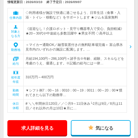
情報更新日：2026/03/10
終了予定日：
2026/09/07
◇利用者様が施設で快適に過ごせるよう、日常生活（食事・入
浴・トイレ・移動など）をサポートします ★ジム＆温泉無料
仕事内容
《送迎なし！介護ロボット・見守り機器導入で安心、負担軽減》
対象と
★20～30代や中途組も多数活躍中 ★男女不問 ◇高卒以上
なる方
＜マイカー通勤OK／融雪装置付きの無料駐車場完備＞ 富山県氷
見市内のいずれかの施設に配属します。…
勤務地
月給194,100円～286,100円＋諸手当※年齢、経験、スキルなどを
考慮のうえ、優遇します。※記載の給与には一律…
給与
310万円～400万円
初年度
年収
▼シフト例7：00～16：0010：00～19：0011：00～20：00▼慣
勤務
時間
れてきたら以下の勤務帯…
# ＼＼年間休日120日／／◇月9～11日休み└2月は9日／8月は11
休日
休暇
日／それ以外の月は10日★月に…
求人詳細を見る
気になる