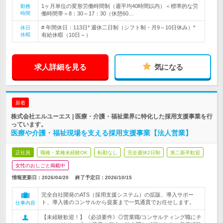
1ヶ月単位の変形労働時間制（週平均40時間以内）＜標準的な労
勤務
時間
働時間帯＞8：30～17：30（休憩60…
# 年間休日：113日* 週休二日制（シフト制・月9～10日休み）*
休日
休暇
有給休暇（10日～）
求人詳細を見る
気になる
新着
株式会社エルユーエス | 医療・介護・福祉業界に特化した採用支援事業を行
っています。
医療や介護・福祉現場を支える採用支援事業【法人営業】
正社員
職種・業種未経験OK
転勤なし
完全週休2日制
第二新卒歓迎
女性のおしごと掲載中
情報更新日：2026/04/20
終了予定日：
2026/10/15
完全自社開発のATS（採用支援システム）の拡販、導入サポー
ト、導入後のコンサルから提案まで一気通貫でお任せします。
仕事内容
【未経験歓迎！】《必須要件》◎営業職/コンサルティング職にチ