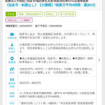
医療法人平病院 | 知多市/福利厚生充実/有給消化率65%/定着率抜群
《知多市・転勤なし》【介護職】*残業月平均4時間・週休2日
正社員
職種・業種未経験OK
転勤なし
第二新卒歓迎
女性のおしごと掲載中
情報更新日：2026/05/07
終了予定日：
2026/08/20
知多市にある「老人保健施設 知多苑」の介護スタッフとして、利
用者様の生活介助・支援をお任せします。
仕事内容
介護現場での実務経験をお持ちの方からのご応募をお待ちしてい
ます。初任者研修もしくは介護福祉資格をお持ちの方は歓迎しま
対象と
す。
なる方
◆老人保健施設知多苑（知多市） ◆転勤なし ◆車通勤可（無料
駐車場あり） ※車で通っている先輩がほ…
勤務地
月給26万円～40万円（一律手当含む）※経験・年齢を考慮の上、
当社規定により優遇します。※試用期間3ヶ月（待遇に変更…
給与
350万円～480万円
初年度
年収
1ヶ月単位の変形労働時間制（週平均 40 時間以内）※総所定労働
勤務
時間
時間37.5時間※残業は月平均4時間…
* 週休2日制（シフト制：4週8休）* 年次有給休暇* 産前産後休暇*
休日