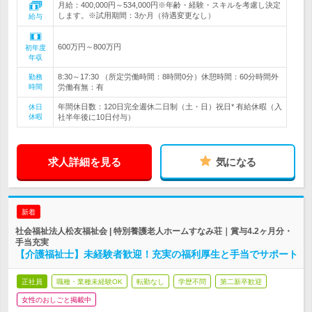
月給：400,000円～534,000円※年齢・経験・スキルを考慮し決定
します。※試用期間：3か月（待遇変更なし）
給与
600万円～800万円
初年度
年収
8:30～17:30 （所定労働時間：8時間0分）休憩時間：60分時間外
勤務
時間
労働有無：有
年間休日数：120日完全週休二日制（土・日）祝日* 有給休暇（入
休日
休暇
社半年後に10日付与）
求人詳細を見る
気になる
新着
社会福祉法人松友福祉会 | 特別養護老人ホームすなみ荘｜賞与4.2ヶ月分・
手当充実
【介護福祉士】未経験者歓迎！充実の福利厚生と手当でサポート
正社員
職種・業種未経験OK
転勤なし
学歴不問
第二新卒歓迎
女性のおしごと掲載中