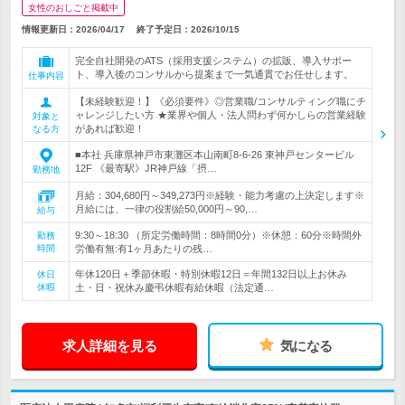
女性のおしごと掲載中
情報更新日：2026/04/17
終了予定日：
2026/10/15
完全自社開発のATS（採用支援システム）の拡販、導入サポー
ト、導入後のコンサルから提案まで一気通貫でお任せします。
仕事内容
【未経験歓迎！】《必須要件》◎営業職/コンサルティング職にチ
ャレンジしたい方 ★業界や個人・法人問わず何かしらの営業経験
対象と
があれば歓迎！
なる方
■本社 兵庫県神戸市東灘区本山南町8-6-26 東神戸センタービル
12F 《最寄駅》JR神戸線「摂…
勤務地
月給：304,680円～349,273円※経験・能力考慮の上決定します※
月給には、一律の役割給50,000円～90,…
給与
9:30～18:30 （所定労働時間：8時間0分）※休憩：60分※時間外
勤務
時間
労働有無:有1ヶ月あたりの残…
年休120日＋季節休暇・特別休暇12日＝年間132日以上お休み
休日
休暇
土・日・祝休み慶弔休暇有給休暇（法定通…
求人詳細を見る
気になる