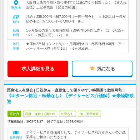
大阪府大阪市生野区新今里4丁目11番17号 ※転勤：なし 【雇入れ
直後】上記事業所 【変更の範囲】…
勤務地
月給：235,000円～367,000円（一律手当含む）※上記には一律支
給の手当（57,000円～67,000円）を…
給与
1ヶ月単位の変形労働時間制（週平均40時間以内）（1）07:15～
勤務
時間
16:15（休憩60分）（2）10…
★週休2日制（シフト制）・月間9日休み・年間休日108日・アニ
休日
休暇
バーサリー休暇（年間1日）・6ヶ月経過…
求人詳細を見る
気になる
医療法人有隣会 | 日祝休み・夜勤無しで働きやすい時間帯で勤務可能！
《UIターン歓迎・転勤なし》【デイサービス介護師】★未経験歓
迎
正社員
職種・業種未経験OK
転勤なし
第二新卒歓迎
情報更新日：2026/03/27
終了予定日：
2026/09/24
デイサービス介護職員として、デイサービス利用者さんへの介護
業務をご担当いただきます。
仕事内容