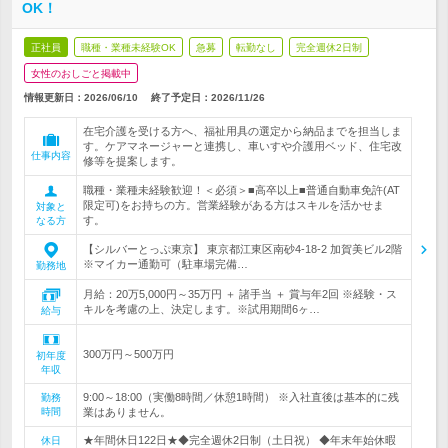
OK！
正社員
職種・業種未経験OK
急募
転勤なし
完全週休2日制
女性のおしごと掲載中
情報更新日：2026/06/10
終了予定日：
2026/11/26
在宅介護を受ける方へ、福祉用具の選定から納品までを担当しま
す。ケアマネージャーと連携し、車いすや介護用ベッド、住宅改
仕事内容
修等を提案します。
職種・業種未経験歓迎！＜必須＞■高卒以上■普通自動車免許(AT
限定可)をお持ちの方。営業経験がある方はスキルを活かせま
対象と
す。
なる方
【シルバーとっぷ東京】 東京都江東区南砂4-18-2 加賀美ビル2階
※マイカー通勤可（駐車場完備…
勤務地
月給：20万5,000円～35万円 ＋ 諸手当 ＋ 賞与年2回 ※経験・ス
キルを考慮の上、決定します。※試用期間6ヶ…
給与
300万円～500万円
初年度
年収
9:00～18:00（実働8時間／休憩1時間） ※入社直後は基本的に残
勤務
時間
業はありません。
★年間休日122日★◆完全週休2日制（土日祝） ◆年末年始休暇
休日