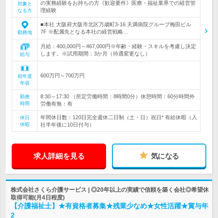
の実務経験をお持ちの方《歓迎要件》医療・福祉業界での経営管
対象と
理経験
なる方
■本社 大阪府大阪市北区万歳町3-16 天満病院グループ梅田ビル
7F ※配属先となる本社の経営戦略…
勤務地
月給：400,000円～467,000円※年齢・経験・スキルを考慮し決定
します。※試用期間：3か月（待遇変更なし）
給与
600万円～700万円
初年度
年収
8:30～17:30 （所定労働時間：8時間0分）休憩時間：60分時間外
勤務
時間
労働有無：有
年間休日数：120日完全週休二日制（土・日）祝日* 有給休暇（入
休日
休暇
社半年後に10日付与）
求人詳細を見る
気になる
株式会社さくら介護サービス | ◎20年以上の実績で信頼を築く会社◎希望休
取得可能(月4日程度)
【介護福祉士】★有資格者募集★残業少なめ★女性活躍★賞与年
2