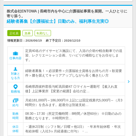
株式会社ENTOWA | 長崎市内を中心に介護福祉事業を展開。一人ひとりに
寄り添う。
経験者募集【介護福祉士】日勤のみ、福利厚生充実◎
正社員
急募
転勤なし
情報更新日：2026/06/19
終了予定日：
2026/12/10
定員40名のデイサービス施設にて、入浴の介助や軽自動車での送
迎、レクリエーション企画、リハビリの補助などをお任せしま
仕事内容
す。
経験者募集！＜必須要件＞介護福祉士資格をお持ちの方＜歓迎要
対象と
件＞腰を据えてキャリアアップしながら長く働きたい方
なる方
長崎県西彼杵郡長与町高田郷47 ◎マイカー通勤可 【雇入れ直
後】上記事業所 【変更の範囲】会社の定…
勤務地
月給181,000円～186,000円※上記には固定残業代5,000円～（月3
時間分）を含みます。超過分は別途支給…
給与
08:30～17:30（所定労働時間：8時間／休憩60分） ※日勤のみの
勤務
時間
勤務となります。※時間外労…
・週休2日制（シフト制／日曜＋他1日） ・年末年始休暇 ・年次
休日
休暇
有給休暇（入社3ヶ月経過後に付与） ・…