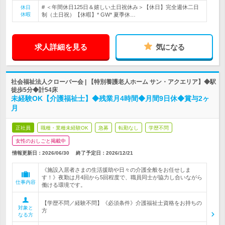
# ＜年間休日125日＆嬉しい土日祝休み＞【休日】完全週休二日
休日
休暇
制（土日祝）【休暇】* GW* 夏季休…
求人詳細を見る
気になる
社会福祉法人クローバー会 | 【特別養護老人ホーム サン・アクエリア】◆駅
徒歩5分◆計54床
未経験OK【介護福祉士】◆残業月4時間◆月間9日休◆賞与2ヶ
月
正社員
職種・業種未経験OK
急募
転勤なし
学歴不問
女性のおしごと掲載中
情報更新日：2026/06/30
終了予定日：
2026/12/21
《施設入居者さまの生活援助や日々の介護全般をお任せしま
す！》夜勤は月4回から5回程度で、職員同士が協力し合いながら
仕事内容
働ける環境です。
【学歴不問／経験不問】《必須条件》介護福祉士資格をお持ちの
対象と
方
なる方