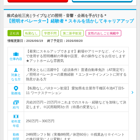
株式会社三光 | ライブなどの照明・音響・企画を手がける＊
【照明オペレーター】経験者＊スキルを活かしてキャリアアップ
正社員
転勤なし
学歴不問
第二新卒歓迎
女性のおしごと掲載中
情報更新日：2026/06/19
終了予定日：
2026/08/20
【着実にスキルアップできます】劇場やアリーナなど、イベント
で使用する照明機材の準備や設置、卓の操作などをお任せします
仕事内容
★アットホームな雰囲気
【男女ともに活躍中】《必須条件》普通自動車免許（AT限定可）
／照明オペレーターの業務経験 ＊エンターテインメントに対する
対象と
熱意がある方
なる方
【転勤なし／UIターン歓迎】 愛知県名古屋市千種区今池4丁目5-
11 ワークステーション
勤務地
月給20万円～23万円※これまでのスキル・経験などを加味して決
定します。※試用期間3か月（待遇の変更なし）
給与
250万円～300万円
初年度
年収
24時間シフト制（実働8時間／休憩60分）※残業あり※イベント
勤務
時間
の進行状況により変動します。