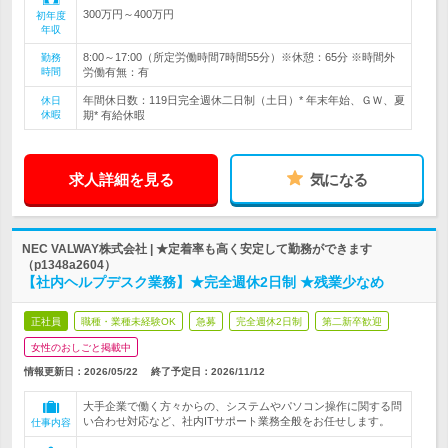
300万円～400万円
初年度
年収
8:00～17:00（所定労働時間7時間55分）※休憩：65分 ※時間外
勤務
時間
労働有無：有
年間休日数：119日完全週休二日制（土日）* 年末年始、ＧＷ、夏
休日
休暇
期* 有給休暇
求人詳細を見る
気になる
NEC VALWAY株式会社 | ★定着率も高く安定して勤務ができます
（p1348a2604）
【社内ヘルプデスク業務】★完全週休2日制 ★残業少なめ
正社員
職種・業種未経験OK
急募
完全週休2日制
第二新卒歓迎
女性のおしごと掲載中
情報更新日：2026/05/22
終了予定日：
2026/11/12
大手企業で働く方々からの、システムやパソコン操作に関する問
い合わせ対応など、社内ITサポート業務全般をお任せします。
仕事内容