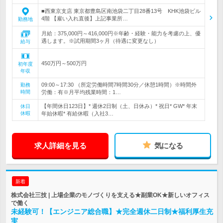
■西東京支店 東京都豊島区南池袋二丁目28番13号 KHK池袋ビル
4階 【雇い入れ直後】上記事業所…
勤務地
月給：375,000円～416,000円※年齢・経験・能力を考慮の上、優
遇します。※試用期間3ヶ月（待遇に変更なし）
給与
450万円～500万円
初年度
年収
09:00～17:30 （所定労働時間7時間30分／休憩1時間）※時間外
勤務
時間
労働：有※月平均残業時間：1…
【年間休日123日】* 週休2日制（土、日休み）* 祝日* GW* 年末
休日
休暇
年始休暇* 有給休暇（入社3…
求人詳細を見る
気になる
新着
株式会社三技 | 上場企業のモノづくりを支える★副業OK★新しいオフィス
で働く
未経験可！【エンジニア総合職】★完全週休二日制★福利厚生充
実