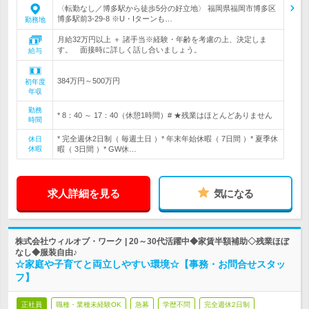
〈転勤なし／博多駅から徒歩5分の好立地〉 福岡県福岡市博多区
博多駅前3-29-8 ※U・Iターンも…
勤務地
月給32万円以上 ＋ 諸手当※経験・年齢を考慮の上、決定しま
す。 面接時に詳しく話し合いましょう。
給与
384万円～500万円
初年度
年収
勤務
* 8：40 ～ 17：40（休憩1時間）# ★残業はほとんどありません
時間
* 完全週休2日制（ 毎週土日 ）* 年末年始休暇（ 7日間 ）* 夏季休
休日
休暇
暇（ 3日間 ）* GW休…
求人詳細を見る
気になる
株式会社ウィルオブ・ワーク | 20～30代活躍中◆家賃半額補助◇残業ほぼ
なし◆服装自由♪
☆家庭や子育てと両立しやすい環境☆【事務・お問合せスタッ
フ】
正社員
職種・業種未経験OK
急募
学歴不問
完全週休2日制