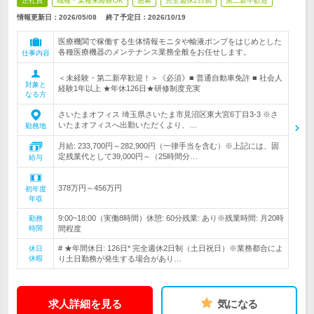
正社員
職種・業種未経験OK
急募
完全週休2日制
第二新卒歓迎
情報更新日：2026/05/08
終了予定日：
2026/10/19
医療機関で稼働する生体情報モニタや輸液ポンプをはじめとした
各種医療機器のメンテナンス業務全般をお任せします。
仕事内容
＜未経験・第二新卒歓迎！＞《必須》■ 普通自動車免許 ■ 社会人
対象と
経験1年以上 ★年休126日★研修制度充実
なる方
さいたまオフィス 埼玉県さいたま市見沼区東大宮6丁目3-3 ※さ
いたまオフィスへ出勤いただくより、…
勤務地
月給: 233,700円～282,900円（一律手当を含む）※上記には、固
定残業代として39,000円～（25時間分…
給与
378万円～456万円
初年度
年収
9:00~18:00（実働8時間）休憩: 60分残業: あり※残業時間: 月20時
勤務
時間
間程度
# ★年間休日: 126日* 完全週休2日制（土日祝日）※業務都合によ
休日
休暇
り土日勤務が発生する場合があり…
求人詳細を見る
気になる