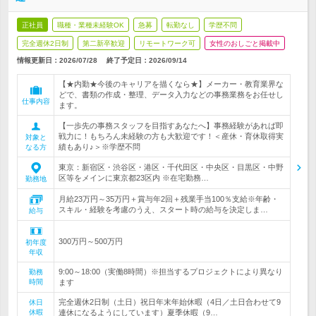
正社員
職種・業種未経験OK
急募
転勤なし
学歴不問
完全週休2日制
第二新卒歓迎
リモートワーク可
女性のおしごと掲載中
情報更新日：2026/07/28
終了予定日：
2026/09/14
【★内勤★今後のキャリアを描くなら★】メーカー・教育業界な
どで、書類の作成・整理、データ入力などの事務業務をお任せし
仕事内容
ます。
【一歩先の事務スタッフを目指すあなたへ】事務経験があれば即
戦力に！もちろん未経験の方も大歓迎です！＜産休・育休取得実
対象と
績もあり♪＞※学歴不問
なる方
東京：新宿区・渋谷区・港区・千代田区・中央区・目黒区・中野
区等をメインに東京都23区内 ※在宅勤務…
勤務地
月給23万円～35万円＋賞与年2回＋残業手当100％支給※年齢・
スキル・経験を考慮のうえ、スタート時の給与を決定しま…
給与
300万円～500万円
初年度
年収
9:00～18:00（実働8時間）※担当するプロジェクトにより異なり
勤務
時間
ます
完全週休2日制（土日）祝日年末年始休暇（4日／土日合わせて9
休日
休暇
連休になるようにしています）夏季休暇（9…