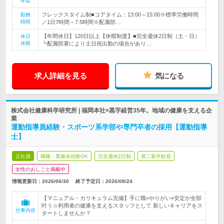
年収
フレックスタイム制■コアタイム：13:00～15:00※標準労働時間
勤務
時間
／1日7時間～7.5時間※配属部…
【年間休日】120日以上【休暇制度】■完全週休2日制（土・日）
休日
休暇
┗配属部署により土日祝出勤の場合があり…
求人詳細を見る
気になる
株式会社健康科学研究所 | 福岡本社×黒字経営35年。地域の健康を支える企
業
運動指導員経験・スポーツ系学部や専門卒者の採用【運動指導
士】
正社員
職種・業種未経験OK
完全週休2日制
第二新卒歓迎
女性のおしごと掲載中
情報更新日：2026/06/30
終了予定日：
2026/08/24
【マニュアル・カリキュラム完備】手に職×やりがい×安定が全部
叶う☆利用者の健康を支えるスタッフとして 新しいキャリアをス
仕事内容
タートしませんか？