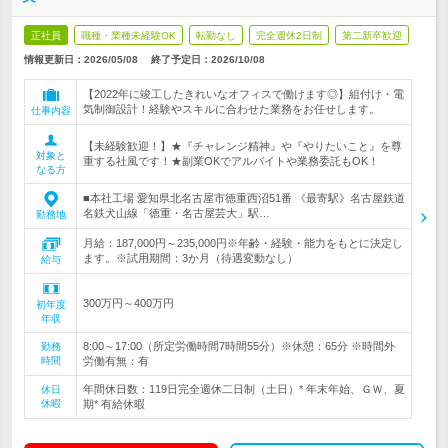
正社員
職種・業種未経験OK
転勤なし
完全週休2日制
第二新卒歓迎
情報更新日：2026/05/08
終了予定日：
2026/10/08
【2022年に竣工したきれいなオフィスで働けます◎】組付け・電
気制御設計！経験やスキルに合わせた業務をお任せします。
仕事内容
【未経験歓迎！】★『チャレンジ精神』や『やりたいこと』を尊
対象と
重する社風です！★副業OKでアルバイトや業務委託もOK！
なる方
■本社工場 愛知県北名古屋市徳重西沼51番 《最寄駅》名古屋鉄道
名鉄犬山線「徳重・名古屋芸大」駅…
勤務地
月給：187,000円～235,000円※年齢・経験・能力をもとに決定し
ます。※試用期間：3か月（待遇変動なし）
給与
300万円～400万円
初年度
年収
8:00～17:00（所定労働時間7時間55分）※休憩：65分 ※時間外
勤務
時間
労働有無：有
年間休日数：119日完全週休二日制（土日）* 年末年始、ＧＷ、夏
休日
休暇
期* 有給休暇