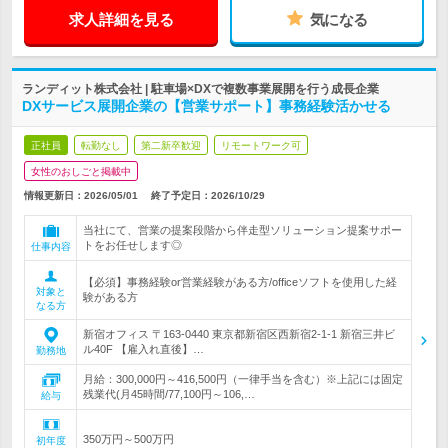
求人詳細を見る
気になる
ランディット株式会社 | 駐車場×DXで複数事業展開を行う成長企業
DXサービス展開企業の【営業サポート】事務経験活かせる
正社員
転勤なし
第二新卒歓迎
リモートワーク可
女性のおしごと掲載中
情報更新日：2026/05/01
終了予定日：
2026/10/29
当社にて、営業の提案段階から伴走型ソリューション提案サポー
トをお任せします◎
仕事内容
【必須】事務経験or営業経験がある方/officeソフトを使用した経
対象と
験がある方
なる方
新宿オフィス 〒163-0440 東京都新宿区西新宿2-1-1 新宿三井ビ
ル40F 【雇入れ直後】…
勤務地
月給：300,000円～416,500円（一律手当を含む）※上記には固定
残業代(月45時間/77,100円～106,…
給与
350万円～500万円
初年度