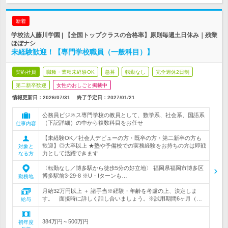
新着
学校法人藤川学園 | 【全国トップクラスの合格率】原則毎週土日休み｜残業
ほぼナシ
未経験歓迎！【専門学校職員（一般科目）】
契約社員
職種・業種未経験OK
急募
転勤なし
完全週休2日制
第二新卒歓迎
女性のおしごと掲載中
情報更新日：2026/07/31
終了予定日：
2027/01/21
公務員ビジネス専門学校の教員として、数学系、社会系、国語系
（下記詳細）の中から複数科目をお任せ
仕事内容
【未経験OK／社会人デビューの方・既卒の方・第二新卒の方も
歓迎】◎大卒以上 ★塾や予備校での実務経験をお持ちの方は即戦
対象と
力として活躍できます
なる方
〈転勤なし／博多駅から徒歩5分の好立地〉 福岡県福岡市博多区
博多駅前3-29-8 ※U・Iターンも…
勤務地
月給32万円以上 ＋ 諸手当※経験・年齢を考慮の上、決定しま
す。 面接時に詳しく話し合いましょう。※試用期間6ヶ月（…
給与
384万円～500万円
初年度