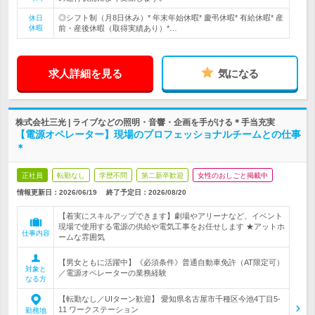
◎シフト制（月8日休み）* 年末年始休暇* 慶弔休暇* 有給休暇* 産
休日
休暇
前・産後休暇（取得実績あり）*…
求人詳細を見る
気になる
株式会社三光 | ライブなどの照明・音響・企画を手がける＊手当充実
【電源オペレーター】現場のプロフェッショナルチームとの仕事
＊
正社員
転勤なし
学歴不問
第二新卒歓迎
女性のおしごと掲載中
情報更新日：2026/06/19
終了予定日：
2026/08/20
【着実にスキルアップできます】劇場やアリーナなど、イベント
現場で使用する電源の供給や電気工事をお任せします ★アットホ
仕事内容
ームな雰囲気
【男女ともに活躍中】《必須条件》普通自動車免許（AT限定可）
対象と
／電源オペレーターの業務経験
なる方
【転勤なし／UIターン歓迎】 愛知県名古屋市千種区今池4丁目5-
11 ワークステーション
勤務地