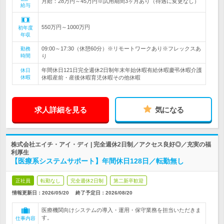
月給：28万円～45万円※試用期間3ヶ月あり（待遇に変更なし）
給与
550万円～1000万円
初年度
年収
09:00～17:30（休憩60分）※リモートワークあり※フレックスあ
勤務
時間
り
年間休日121日完全週休2日制年末年始休暇有給休暇慶弔休暇介護
休日
休暇
休暇産前・産後休暇育児休暇その他休暇
求人詳細を見る
気になる
株式会社エイチ・アイ・ディ | 完全週休2日制／アクセス良好◎／充実の福
利厚生
【医療系システムサポート】年間休日128日／転勤無し
正社員
転勤なし
完全週休2日制
第二新卒歓迎
情報更新日：2026/05/20
終了予定日：
2026/08/20
医療機関向けシステムの導入・運用・保守業務を担当いただきま
す。
仕事内容