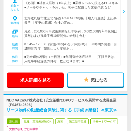
《必須》■社会人経験（1年以上）■業務レベルで扱えるPCスキル
対象と
■メールやチャットを用いた、相手に配慮した文章作成 など
なる方
北海道札幌市北区北7条西1-2-6 NCO札幌 【雇入れ直後】上記事
業所 【変更の範囲】会社の定め…
勤務地
月給：230,000円※試用期間なし年収例：3,082,588円└ 年収例は
賞与および残業手当10時間分の金額を含む
給与
8：45～17：30（実働7時間45分／休憩60分） ※時間外労働：月
勤務
時間
15時間程度（繁閑により変動あ…
■完全週休2日制（土日祝）■年間有給休暇15日～（下限日数は、
休日
休暇
入社半年経過後の付与日数となります）■…
求人詳細を見る
気になる
NEC VALWAY株式会社 | 安定基盤でBPOサービスを展開する成長企業
（P0467a2606）
リース物件の動産総合保険に関する【手続き業務】≪東京≫
正社員
職種・業種未経験OK
急募
第二新卒歓迎
リモートワーク可
女性のおしごと掲載中