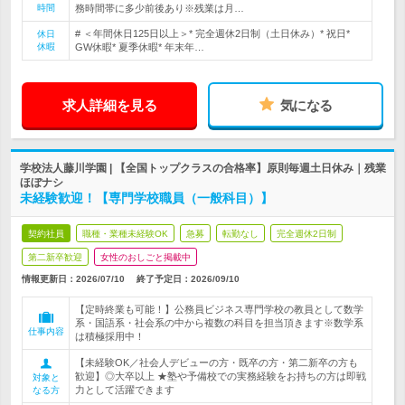
時間
務時間帯に多少前後あり※残業は月…
# ＜年間休日125日以上＞* 完全週休2日制（土日休み）* 祝日*
休日
休暇
GW休暇* 夏季休暇* 年末年…
求人詳細を見る
気になる
学校法人藤川学園 | 【全国トップクラスの合格率】原則毎週土日休み｜残業
ほぼナシ
未経験歓迎！【専門学校職員（一般科目）】
契約社員
職種・業種未経験OK
急募
転勤なし
完全週休2日制
第二新卒歓迎
女性のおしごと掲載中
情報更新日：2026/07/10
終了予定日：
2026/09/10
【定時終業も可能！】公務員ビジネス専門学校の教員として数学
系・国語系・社会系の中から複数の科目を担当頂きます※数学系
仕事内容
は積極採用中！
【未経験OK／社会人デビューの方・既卒の方・第二新卒の方も
歓迎】◎大卒以上 ★塾や予備校での実務経験をお持ちの方は即戦
対象と
力として活躍できます
なる方