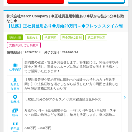
株式会社Merch Company | ◆正社員登用制度あり◆駅から徒歩5分◆転勤
なし◆
【法務】正社員登用あり◆月給29万円～◆フレックスタイム制
契約社員
転勤なし
学歴不問
完全週休2日制
第二新卒歓迎
女性のおしごと掲載中
情報更新日：2026/07/14
終了予定日：
2026/09/14
契約書の確認・管理をお任せします。将来的には、関係部署や弁
護士と連携し、事業をスムーズに進める解決策を考える法務とし
仕事内容
てご活躍いただきます！
【契約書管理や契約事務に関わった経験をお持ちの方（年数不
問）】◇法務経験を活かしながら成長したい方◇周囲と連携しな
対象と
がら契約業務に関わりたい方
なる方
＼駅徒歩5分の好アクセス／ ◇東京都港区赤坂9-6-35
勤務地
月給29万円～（生活補助手当 一律3万円を含む) ※経験・スキ
ル・前職の給与などを考慮し、給与を決定します。※上記給…
給与
330万円～450万円
初年度