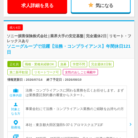
求人詳細を見る
気になる
残り4日
ソニー損害保険株式会社 | 業界大手の安定基盤│完全週休2日│リモート・フ
レックスあり
ソニーグループで活躍【法務・コンプライアンス】年間休日121
日
正社員
職種・業種未経験OK
急募
学歴不問
完全週休2日制
第二新卒歓迎
リモートワーク可
女性のおしごと掲載中
情報更新日：2026/07/14
終了予定日：
2026/08/10
法務・コンプライアンスに関わる業務を広くお任せします。まず
は業務委託契約書の審査からスタート。
仕事内容
事業会社にて法務・コンプライアンス業務のご経験をお持ちの方
対象と
なる方
本社：東京都大田区蒲田5-37-1 アロマスクエア11F
勤務地