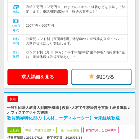
月給20万円～23万円※これまでのスキル・経験などを加味して決
定します。※試用期間3か月（待遇の変更なし）
給与
250万円～300万円
初年度
年収
24時間シフト制（実働8時間／休憩60分）※残業あり※イベント
勤務
時間
の進行状況により変動します。
◎シフト制（月8日休み）* 年末年始休暇* 慶弔休暇* 有給休暇* 産
休日
休暇
前・産後休暇（取得実績あり）*…
求人詳細を見る
気になる
新着
一般社団法人教育人財開発機構 | 教育×人材で学校経営を支援！表参道駅近
オフィスでアクセス抜群
教育業界特化型の【人材コーディネーター】★未経験歓迎
正社員
職種・業種未経験OK
第二新卒歓迎
女性のおしごと掲載中
情報更新日：2026/07/16
終了予定日：
2026/09/14