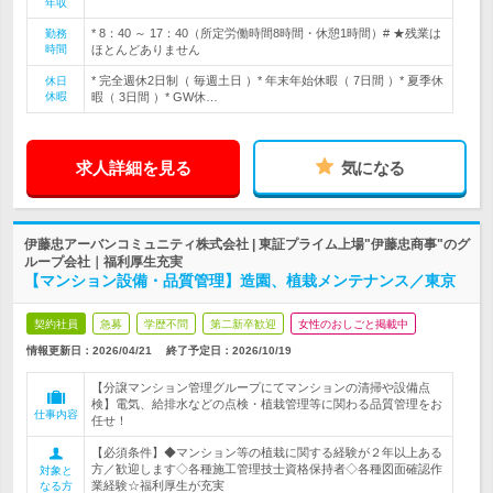
年収
* 8：40 ～ 17：40（所定労働時間8時間・休憩1時間）# ★残業は
勤務
時間
ほとんどありません
* 完全週休2日制（ 毎週土日 ）* 年末年始休暇（ 7日間 ）* 夏季休
休日
休暇
暇（ 3日間 ）* GW休…
求人詳細を見る
気になる
伊藤忠アーバンコミュニティ株式会社 | 東証プライム上場"伊藤忠商事"のグ
ループ会社｜福利厚生充実
【マンション設備・品質管理】造園、植栽メンテナンス／東京
契約社員
急募
学歴不問
第二新卒歓迎
女性のおしごと掲載中
情報更新日：2026/04/21
終了予定日：
2026/10/19
【分譲マンション管理グループにてマンションの清掃や設備点
検】電気、給排水などの点検・植栽管理等に関わる品質管理をお
仕事内容
任せ！
【必須条件】◆マンション等の植栽に関する経験が２年以上ある
方／歓迎します◇各種施工管理技士資格保持者◇各種図面確認作
対象と
業経験☆福利厚生が充実
なる方