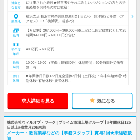
に従事された経験★経営者やそれに近しいポジションの方との折
対象と
衝経験をお持ちの方は歓迎！
なる方
横浜支店 横浜市神奈川区鶴屋町2丁目23‐5 銀洋第2ビル階 《ア
クセス》JR「横浜駅」 徒歩2分…
勤務地
【月給制】267,000円～369,000円※上記には固定残業代として25
時間/44,000円～60,000円分含む…
給与
400万円～600万円
初年度
年収
10:00～19:00 （実働：8時間0分）休憩時間：60分時間外労働有
勤務
時間
無：有
# 年間休日日数122日完全週休2日制（土日祝）* 年末年始休暇* 特
休日
休暇
別休暇* 有給休暇* 慶弔休暇…
求人詳細を見る
気になる
株式会社ウィルオブ・ワーク | プライム市場上場グループ┃#年間休日125
日以上#残業月20h未満
メーカー・教育業界などの【事務スタッフ】賞与2回★未経験歓
迎