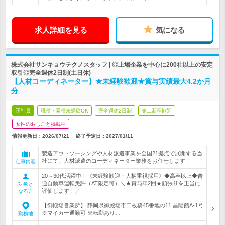
求人詳細を見る
気になる
株式会社サンキョウテクノスタッフ | ◎上場企業を中心に200社以上の安定
取引◎完全週休2日制(土日休)
【人材コーディネーター】★未経験歓迎★賞与実績最大4.2か月
分
正社員
職種・業種未経験OK
完全週休2日制
第二新卒歓迎
女性のおしごと掲載中
情報更新日：2026/07/21
終了予定日：
2027/01/11
製造アウトソーシングや人材派遣事業を全国21拠点で展開する当
社にて、人材派遣のコーディネーター業務をお任せします！
仕事内容
20～30代活躍中！《未経験歓迎・人柄重視採用》◆高卒以上◆普
通自動車運転免許（AT限定可）＼★賞与年2回★頑張りを正当に
対象と
評価します！／
なる方
【御殿場営業所】 静岡県御殿場市二枚橋45番地の11 昌陽館A-1号
※マイカー通勤可 ※転勤あり…
勤務地