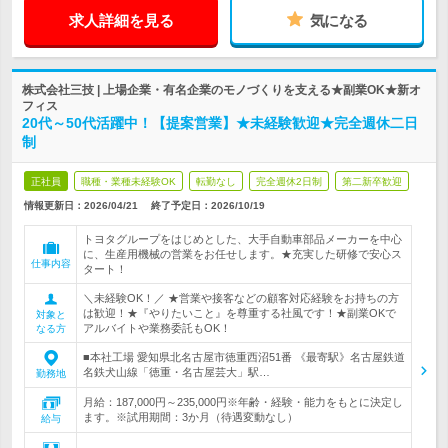
求人詳細を見る
気になる
株式会社三技 | 上場企業・有名企業のモノづくりを支える★副業OK★新オ
フィス
20代～50代活躍中！【提案営業】★未経験歓迎★完全週休二日
制
正社員
職種・業種未経験OK
転勤なし
完全週休2日制
第二新卒歓迎
情報更新日：2026/04/21
終了予定日：
2026/10/19
トヨタグループをはじめとした、大手自動車部品メーカーを中心
に、生産用機械の営業をお任せします。★充実した研修で安心ス
仕事内容
タート！
＼未経験OK！／ ★営業や接客などの顧客対応経験をお持ちの方
は歓迎！★『やりたいこと』を尊重する社風です！★副業OKで
対象と
アルバイトや業務委託もOK！
なる方
■本社工場 愛知県北名古屋市徳重西沼51番 《最寄駅》名古屋鉄道
名鉄犬山線「徳重・名古屋芸大」駅…
勤務地
月給：187,000円～235,000円※年齢・経験・能力をもとに決定し
ます。※試用期間：3か月（待遇変動なし）
給与