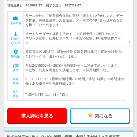
情報更新日：2026/07/17
終了予定日：
2027/01/07
リース会社にて動産総合保険の事務手続きをお任せします。デー
タ作成、保険金請求、入金確認、メールでの問い合わせ対応など
仕事内容
を担っていただきます。
チームリーダーの経験を活かす！＜必須要件＞1年以上のオフィ
スワーク経験、社外ビジネスメール対応経験、PC基本操作スキ
対象と
ル
なる方
東京都港区 JR線品川駅徒歩7分 京浜急行線北品川駅徒歩11分 ◎
テレワーク可（週1～2回） 【雇…
勤務地
月給24万5000円～26万円※時間外手当は別途支給いたします。
※経験、能力を考慮して決定します。※試用期間：なし
給与
8：30～17：15（標準労働時間7.75時間／休憩1時間）※時間外労
勤務
時間
働：あり※月平均残業時間：3～…
休日
* 週休2日制（土・日）* 祝日
休暇
求人詳細を見る
気になる