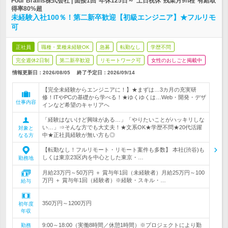
Four Brains株式会社 | 面接1回*年休125日～*土日祝休*残業月9h程*有給取
得率80%超
未経験入社100％！第二新卒歓迎【初級エンジニア】★フルリモ
可
正社員
職種・業種未経験OK
急募
転勤なし
学歴不問
完全週休2日制
第二新卒歓迎
リモートワーク可
女性のおしごと掲載中
情報更新日：2026/08/05
終了予定日：
2026/09/14
【完全未経験からエンジニアに！】★まずは…3カ月の充実研
修！ITやPCの基礎から学べる！★ゆくゆくは…Web・開発・デザ
仕事内容
インなど希望のキャリアへ
「経験はないけど興味がある…」「やりたいことがハッキリしな
い…」⇒そんな方でも大丈夫！★文系OK★学歴不問★20代活躍
対象と
中★正社員経験が無い方も◎
なる方
【転勤なし！フルリモート・リモート案件も多数】 本社(渋谷)も
しくは東京23区内を中心とした東京・…
勤務地
月給23万円～50万円 ＋ 賞与年1回（未経験者）月給25万円～100
万円 ＋ 賞与年1回（経験者）※経験・スキル・…
給与
350万円～1200万円
初年度
年収
9:00～18:00（実働8時間／休憩1時間）※プロジェクトにより勤
勤務