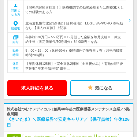
【開発未経験者歓迎！】医療機関での勤務経験または医療SEとし
対象と
ての経験のある方
なる方
北海道札幌市北区3条西2丁目10番地2 EDGE SAPPORO ※転勤
なし 【雇入れ直後】上記事…
勤務地
年俸制330万円～550万円※12分割した金額を毎月支給※一律支
給手当（固定残業代/60時間分）84,000円～を含…
給与
9：00～18：00（休憩60分）※時間外労働有無：有（月平均残業
勤務
時間
時間20時間）
【年間休日128日】* 完全週休2日制（土日祝休み）* 有給休暇* 夏
休日
休暇
季休暇* 年末年始休暇* 慶弔…
求人詳細を見る
気になる
株式会社つむぐメディカル | 創業40年超の医療機器メンテナンス企業／5拠
点展開
《さいたま》＼医療業界で安定キャリア／【保守点検】年休126
日