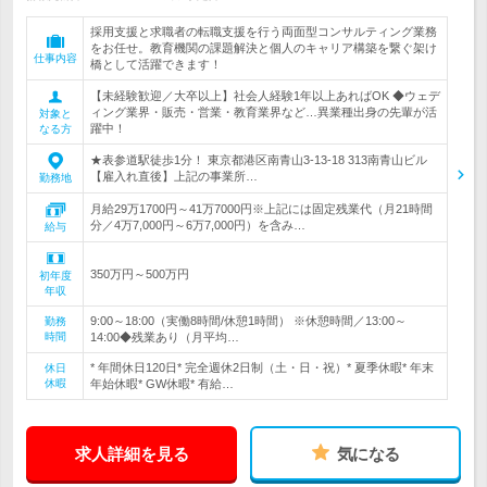
採用支援と求職者の転職支援を行う両面型コンサルティング業務
をお任せ。教育機関の課題解決と個人のキャリア構築を繋ぐ架け
仕事内容
橋として活躍できます！
【未経験歓迎／大卒以上】社会人経験1年以上あればOK ◆ウェデ
ィング業界・販売・営業・教育業界など…異業種出身の先輩が活
対象と
躍中！
なる方
★表参道駅徒歩1分！ 東京都港区南青山3-13-18 313南青山ビル
【雇入れ直後】上記の事業所…
勤務地
月給29万1700円～41万7000円※上記には固定残業代（月21時間
分／4万7,000円～6万7,000円）を含み…
給与
350万円～500万円
初年度
年収
9:00～18:00（実働8時間/休憩1時間） ※休憩時間／13:00～
勤務
時間
14:00◆残業あり（月平均…
* 年間休日120日* 完全週休2日制（土・日・祝）* 夏季休暇* 年末
休日
休暇
年始休暇* GW休暇* 有給…
求人詳細を見る
気になる