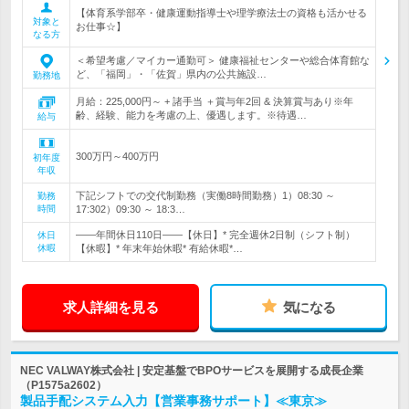
【体育系学部卒・健康運動指導士や理学療法士の資格も活かせる
対象と
お仕事☆】
なる方
＜希望考慮／マイカー通勤可＞ 健康福祉センターや総合体育館な
ど、「福岡」・「佐賀」県内の公共施設…
勤務地
月給：225,000円～ + 諸手当 ＋賞与年2回 & 決算賞与あり※年
齢、経験、能力を考慮の上、優遇します。※待遇…
給与
300万円～400万円
初年度
年収
下記シフトでの交代制勤務（実働8時間勤務）1）08:30 ～
勤務
時間
17:302）09:30 ～ 18:3…
――年間休日110日――【休日】* 完全週休2日制（シフト制）
休日
休暇
【休暇】* 年末年始休暇* 有給休暇*…
求人詳細を見る
気になる
NEC VALWAY株式会社 | 安定基盤でBPOサービスを展開する成長企業
（P1575a2602）
製品手配システム入力【営業事務サポート】≪東京≫