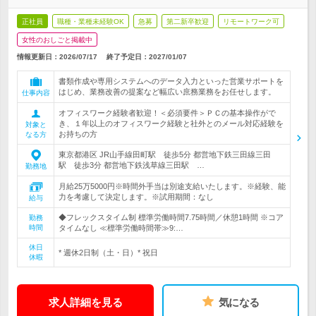
正社員
職種・業種未経験OK
急募
第二新卒歓迎
リモートワーク可
女性のおしごと掲載中
情報更新日：2026/07/17
終了予定日：
2027/01/07
書類作成や専用システムへのデータ入力といった営業サポートを
はじめ、業務改善の提案など幅広い庶務業務をお任せします。
仕事内容
オフィスワーク経験者歓迎！＜必須要件＞ＰＣの基本操作がで
き、１年以上のオフィスワーク経験と社外とのメール対応経験を
対象と
お持ちの方
なる方
東京都港区 JR山手線田町駅 徒歩5分 都営地下鉄三田線三田
駅 徒歩3分 都営地下鉄浅草線三田駅 …
勤務地
月給25万5000円※時間外手当は別途支給いたします。※経験、能
力を考慮して決定します。※試用期間：なし
給与
◆フレックスタイム制 標準労働時間7.75時間／休憩1時間 ※コア
勤務
時間
タイムなし ≪標準労働時間帯≫9:…
休日
* 週休2日制（土・日）* 祝日
休暇
求人詳細を見る
気になる