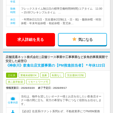
年収
フレックスタイム制(1日の標準労働時間8時間)コアタイム 11:00
勤務
時間
～15:00フレキシブルタイム …
・年間休日121日・完全週休2日制(土・日・祝)・傷病休暇・特別
休日
休暇
休暇・年末年始休暇・有給休暇・育児休…
求人詳細を見る
気になる
店舗流通ネット株式会社 | 店舗リース事業や工事事業など多角的事業展開で
安定した経営◎
《神奈川》飲食出店支援事業の【PM推進担当者】＊年休122日
正社員
業種未経験OK
急募
転勤なし
完全週休2日制
第二新卒歓迎
リモートワーク可
情報更新日：2026/03/20
終了予定日：
2026/09/17
当社は、物件を貸したいオーナー様とお店を出したい飲食店オー
ナー様の間に立ち、双方の希望を丁寧につなぐ役割をお任せしま
仕事内容
す。
【必須】住居系/テナント系問わず、不動産業界にてPM/BM業務