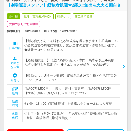
株式会社三光 | ライブなどの照明・音響・企画を手がける＊手当充実
【劇場運営スタッフ】経験者歓迎★感動の創出を支える面白さ
正社員
職種・業種未経験OK
転勤なし
第二新卒歓迎
女性のおしごと掲載中
情報更新日：2026/06/19
終了予定日：
2026/08/20
【創る側だからこそ味わえる達成感を得られます！】公共ホール
や企業運営の劇場に常駐し、施設全体の運営・管理を担います。
仕事内容
◆経験ゼロから成長できる
【経験者歓迎！】《必須条件》短大・専門・高専卒以上◆意欲・
対象と
人柄を重視した採用です ◆「エンタメが好き」な方はぜひ
なる方
【転勤なし／UIターン歓迎】 愛知県名古屋市千種区今池4丁目5-
11 ワークステーション
勤務地
月給20万8,500円～【短大・専門・高専卒】月給20万8,500円～
【大卒】月給21万3,500円～※これまでのス…
給与
勤務
9：00～18：00（実働8時間）※業務スケジュールにより変動
時間
◎シフト制（月5～7日休み）* 年末年始休暇* 慶弔休暇* 有給休暇
休日
休暇
* 産前・産後休暇（取得実績あり…