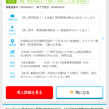
正社員
職種・業種未経験OK
急募
転勤なし
第二新卒歓迎
情報更新日：2026/04/17
終了予定日：
2026/10/12
《第二新卒歓迎！》土木施工管理業務全般をお任せいたします。
仕事内容
《第二新卒・業界経験者歓迎！》資格取得サポートあり！
対象と
なる方
宮城県仙台市宮城野区新田一丁目16‐14 ※転勤無し ※マイカー通
勤可（駐車場完備） 【雇入れ直後…
勤務地
【月給】235,000円～ (一律手当含む)※月給には固定残業代
15,000円～(9.5時間分/月)を含む。時間を超…
給与
【本社勤務】 8:30～17:30【現場事務所勤務】8:00～
勤務
時間
17:00※休憩時間：90分※時間…
【休日】■週休2日制（月単位の4週8休 ※土曜日、日曜日、祝日
休日
休暇
を中心とした会社カレンダーによる）■年…
求人詳細を見る
気になる