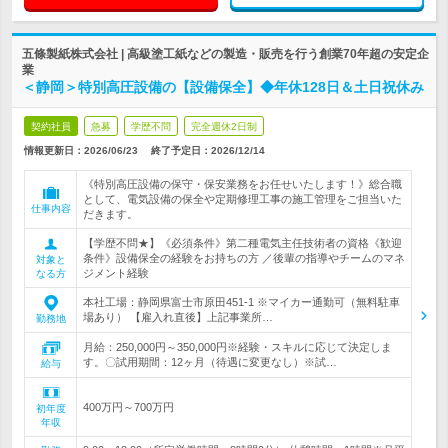
五條製紙株式会社 | 高級塗工紙などの製造・販売を行う創業70年超の安定企
業
＜静岡＞特別高圧設備の【設備保全】◆年休128日＆土日祝休み
契約社員
急募
学歴不問
完全週休2日制
情報更新日：2026/06/23
終了予定日：
2026/12/14
《特別高圧設備の保守・保安業務をお任せいたします！》総合職
として、電気設備の保全や定期修理工事の施工管理をご担当いた
仕事内容
だきます。
【学歴不問★】《必須条件》第二種電気主任技術者の資格《歓迎
条件》設備保全の経験をお持ちの方 ／後輩の指導やチームのマネ
対象と
ジメント経験
なる方
本社工場：静岡県富士市原田451-1 ※マイカー通勤可（無料駐車
場あり） 【雇入れ直後】上記事業所…
勤務地
月給：250,000円～350,000円※経験・スキルに応じて決定しま
す。〇試用期間：12ヶ月（待遇に変更なし）※試…
給与
400万円～700万円
初年度
年収