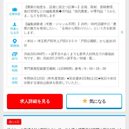
【農家の知恵を、読者に役立つ記事へ】企画、取材、原稿整理、
進行管理などの編集業務◆月刊誌『現代農業』や季刊誌『うかた
仕事内容
ま』などを担当します
【編集経験者（年数・ジャンル不問）】20代・30代活躍中◎「農
業の魅力を発信したい」「企画から関わりたい」という方を歓迎
対象と
します。
なる方
＜本社＞ 埼玉県戸田市上戸田2-2-2 ※「戸田公園駅」から徒歩15
分
勤務地
月給220,000円～＋諸手当※あくまでも新卒入社時点での最低給
与です。例）月給257,275円＋諸手当／30歳・配…
給与
勤務
専門業務型裁量労働制（1日8時間）参考／9：00～18：00
時間
年間休日123日（昨年度実績）■完全週休2日制(土日)■祝日※休日
休日
休暇
出勤する場合は振休を取得していただ…
求人詳細を見る
気になる
残り1日