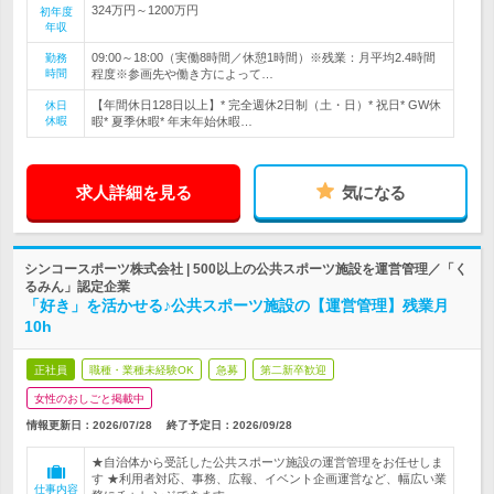
324万円～1200万円
初年度
年収
09:00～18:00（実働8時間／休憩1時間）※残業：月平均2.4時間
勤務
時間
程度※参画先や働き方によって…
【年間休日128日以上】* 完全週休2日制（土・日）* 祝日* GW休
休日
休暇
暇* 夏季休暇* 年末年始休暇…
求人詳細を見る
気になる
シンコースポーツ株式会社 | 500以上の公共スポーツ施設を運営管理／「く
るみん」認定企業
「好き」を活かせる♪公共スポーツ施設の【運営管理】残業月
10h
正社員
職種・業種未経験OK
急募
第二新卒歓迎
女性のおしごと掲載中
情報更新日：2026/07/28
終了予定日：
2026/09/28
★自治体から受託した公共スポーツ施設の運営管理をお任せしま
す ★利用者対応、事務、広報、イベント企画運営など、幅広い業
仕事内容