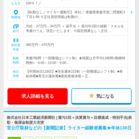
100％！／
なる方
【転勤なし／マイカー通勤可】 本社／ 青森県青森市第二問屋町3
丁目1-89 ※正社員登用後は転勤の…
勤務地
月給：27万円～34万円 ＋ 諸手当 ＋ 賞与年2回※経験・スキルを
考慮のうえ、決定いたします。※固定残業なし＼正社…
給与
380万円～470万円
初年度
年収
実働7時間（一部職場はシフト制）★残業は月平均11時間<勤務時
勤務
時間
間例>・6:00～14:00・9:00…
【年間休日119日】■完全週休2日制（一部職場はシフト制）■有
休日
休暇
給休暇■育児介護休業■産前産後休暇＜正…
求人詳細を見る
気になる
株式会社日本工業経済新聞社 | 賞与2回＋決算賞与＋目標達成・特別手当|表
彰・報奨金制度大充実
官公庁取材などの【新聞記者】ライター経験者募集★年休130日