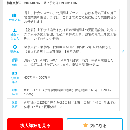
情報更新日：2026/05/15
終了予定日：
2026/11/05
電力、社会システム、公共関連プラントにおける電気工事の施工
管理業務を担当。まずは、これまでのご経験に応じた業務内容を
仕事内容
お任せします。
【必須】上下水道施設または高速道路関連の受配電設備、制御シ
ステム等の施工管理、官公庁案件の工事、強電の電気工事施工管
対象と
理の、いずれかのご経験
なる方
東京支社／東京都千代田区東神田2丁目5番12号 転勤当面なし
【雇入れ直後】上記事業所 【変更の範…
勤務地
月給27万1,700円～48万1,700円※経験・能力・年齢を考慮した
上、規定により決定いたします。※試用期間6ヶ月…
給与
450万円～800万円
初年度
年収
8:45～17:30（所定労働時間8時間）休憩時間：45分（12:00～
勤務
時間
12:45）
# 年間休日125日* 完全週休2日制（土曜・日曜）* 祝日* 年末年始
休日
休暇
休暇（5日）* 夏季休暇（2…
求人詳細を見る
気になる