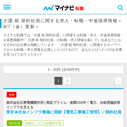
介護 紙 契約社員に関する求人・転職・中途採用情報＜
8/7（金）更新＞
マイナビ転職では「介護 紙 契約社員」に関連する転職・求人・中途採用情報
を多数掲載中!「介護 紙 契約社員」の転職・求人情報を探しているあなたにお
すすめのお仕事を掲載しています。「介護 紙 契約社員」に関連するキーワー
ドからも転職・求人情報をお探しいただけるので、あなたにぴったりのお仕事
を見つけてみてください!
1～50件 (全54件中)
1
2
新着
株式会社正興電機製作所 | 東証プライム・創業102年｜電力、水処理施設等
インフラを支える
東京★社会インフラ整備に貢献【電気工事施工管理】／契約社員
契約社員
転勤なし
完全週休2日制