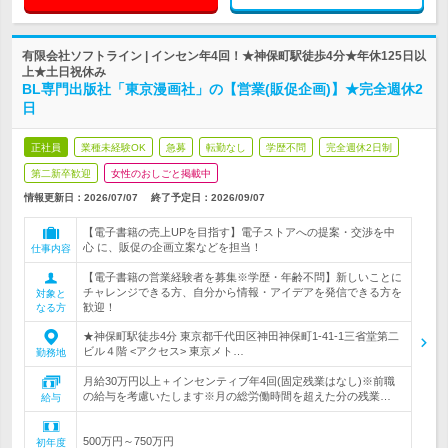
有限会社ソフトライン | インセン年4回！★神保町駅徒歩4分★年休125日以
上★土日祝休み
BL専門出版社「東京漫画社」の【営業(販促企画)】★完全週休2
日
正社員
業種未経験OK
急募
転勤なし
学歴不問
完全週休2日制
第二新卒歓迎
女性のおしごと掲載中
情報更新日：2026/07/07
終了予定日：
2026/09/07
【電子書籍の売上UPを目指す】電子ストアへの提案・交渉を中
心 に、販促の企画立案などを担当！
仕事内容
【電子書籍の営業経験者を募集※学歴・年齢不問】新しいことに
チャレンジできる方、自分から情報・アイデアを発信できる方を
対象と
歓迎！
なる方
★神保町駅徒歩4分 東京都千代田区神田神保町1-41-1三省堂第二
ビル４階 <アクセス> 東京メト…
勤務地
月給30万円以上＋インセンティブ年4回(固定残業はなし)※前職
の給与を考慮いたします※月の総労働時間を超えた分の残業…
給与
500万円～750万円
初年度