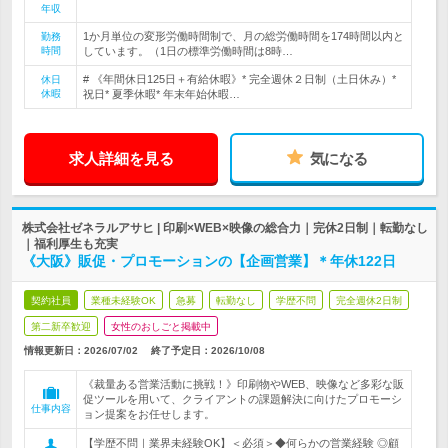
年収
1か月単位の変形労働時間制で、月の総労働時間を174時間以内と
勤務
時間
しています。（1日の標準労働時間は8時…
# 《年間休日125日＋有給休暇》* 完全週休２日制（土日休み）*
休日
休暇
祝日* 夏季休暇* 年末年始休暇…
求人詳細を見る
気になる
株式会社ゼネラルアサヒ | 印刷×WEB×映像の総合力｜完休2日制｜転勤なし
｜福利厚生も充実
《大阪》販促・プロモーションの【企画営業】＊年休122日
契約社員
業種未経験OK
急募
転勤なし
学歴不問
完全週休2日制
第二新卒歓迎
女性のおしごと掲載中
情報更新日：2026/07/02
終了予定日：
2026/10/08
《裁量ある営業活動に挑戦！》印刷物やWEB、映像など多彩な販
促ツールを用いて、クライアントの課題解決に向けたプロモーシ
仕事内容
ョン提案をお任せします。
【学歴不問｜業界未経験OK】＜必須＞◆何らかの営業経験 ◎顧