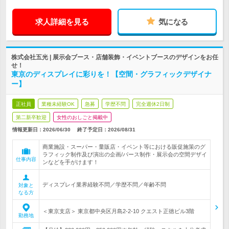
求人詳細を見る
気になる
株式会社五光 | 展示会ブース・店舗装飾・イベントブースのデザインをお任
せ！
東京のディスプレイに彩りを！【空間・グラフィックデザイナ
ー】
正社員
業種未経験OK
急募
学歴不問
完全週休2日制
第二新卒歓迎
女性のおしごと掲載中
情報更新日：2026/06/30
終了予定日：
2026/08/31
商業施設・スーパー・量販店・イベント等における販促施策のグ
ラフィック制作及び演出の企画/パース制作・展示会の空間デザイ
仕事内容
ンなどを手がけます！
ディスプレイ業界経験不問／学歴不問／年齢不問
対象と
なる方
＜東京支店＞ 東京都中央区月島2-2-10 クエスト正徳ビル3階
勤務地