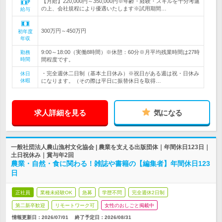
【月給】220,000円～350,000円※年齢・経験・スキルを十分考慮
の上、会社規程により優遇いたします※試用期間…
給与
300万円～450万円
初年度
年収
9:00～18:00（実働8時間）※休憩：60分※月平均残業時間は27時
勤務
時間
間程度です。
・完全週休二日制（基本土日休み）※祝日がある週は祝・日休み
休日
休暇
になります。（その際は平日に振替休日を取得…
求人詳細を見る
気になる
一般社団法人農山漁村文化協会 | 農業を支える出版団体｜年間休日123日｜
土日祝休み｜賞与年2回
農業・自然・食に関わる！雑誌や書籍の【編集者】年間休日123
日
正社員
業種未経験OK
急募
学歴不問
完全週休2日制
第二新卒歓迎
リモートワーク可
女性のおしごと掲載中
情報更新日：2026/07/01
終了予定日：
2026/08/31