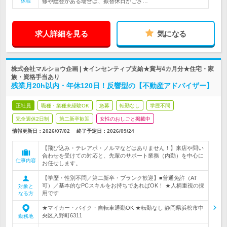
休暇
修や総会がある場合は、振替休日がござ…
求人詳細を見る
気になる
株式会社マルショウ企画 | ★インセンティブ支給★賞与4カ月分★住宅・家
族・資格手当あり
残業月20h以内・年休120日！反響型の【不動産アドバイザー】
正社員
職種・業種未経験OK
急募
転勤なし
学歴不問
完全週休2日制
第二新卒歓迎
女性のおしごと掲載中
情報更新日：2026/07/02
終了予定日：
2026/09/24
【飛び込み・テレアポ・ノルマなどはありません！】来店や問い
合わせを受けての対応と、先輩のサポート業務（内勤）を中心に
仕事内容
お任せします。
【学歴・性別不問／第二新卒・ブランク歓迎】■普通免許（AT
可）／基本的なPCスキルをお持ちであればOK！ ★人柄重視の採
対象と
用です
なる方
★マイカー・バイク・自転車通勤OK ★転勤なし 静岡県浜松市中
央区入野町6311
勤務地