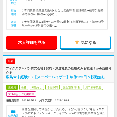
年収
# 専門業務型裁量労働制■みなし労働時間 1日9時間■標準労働時
勤務
時間
間帯 9:00～18:00■休憩60…
# ★年間休日121日★* 完全週休2日制（土日祝休み）* 有給休暇*
休日
休暇
年末年始休暇* 慶弔休暇* …
求人詳細を見る
気になる
新着
フィクスジャパン株式会社 | 契約・派遣社員の経験のみも歓迎！web面接可
☆彡
広島★未経験OK【スーパーバイザー】年休123日＆転勤無し
正社員
急募
転勤なし
学歴不問
完全週休2日制
第二新卒歓迎
女性のおしごと掲載中
情報更新日：2026/05/12
終了予定日：
2026/11/02
店舗を巡回して商品がより売れるような“売場づくり”を行うスタ
ッフのマネジメントや、クライアントへの報告や提案業務をお任
仕事内容