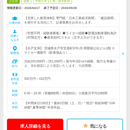
正社員
急募
学歴不問
第二新卒歓迎
情報更新日：2026/04/17
終了予定日：
2026/09/28
【充実した教育体制】専門紙「日本工業経済新聞」「建設新聞」
を発行する当社にて、記者業務をお任せします。
仕事内容
《学歴不問・経験者募集》◆ライター経験◆普通自動車運転免許
対象と
（AT限定可）◆基本的PCスキル（文字入力ができる方）
なる方
【水戸支局】 茨城県水戸市笠原町978-25 県開発公社ビル1階 ※
マイカー通勤可（駐車場あり）…
勤務地
月給203,000円～251,000円＋賞与年2回+α※経験、能力を考慮の
上、当社規定により決定いたします。※試用期…
給与
350万円～410万円
初年度
年収
勤務
9:30～18:30（実働8時間／休憩60分）※残業月平均15時間
時間
【年間休日130日】* 週休2日制（土・日）* 祝日* 有給休暇* GW
休日
休暇
休暇* 夏季休暇* 年末年始…
求人詳細を見る
気になる