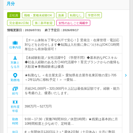
月分
正社員
職種・業種未経験OK
急募
転勤なし
学歴不問
完全週休2日制
第二新卒歓迎
女性のおしごと掲載中
情報更新日：2026/07/31
終了予定日：
2026/09/17
【チーム体制＆丁寧なOJTで安心！】受発注・在庫管理・電話応
対などをお任せします◆知識は入社後に身につければOK◎1時間
仕事内容
単位から有休取得可！
【未経験歓迎／女性活躍中】《学歴不問》◆基本的なPCスキル
◆社会人経験のある方◎40代活躍中！育児ブランクからの復帰も
対象と
大歓迎★事務経験者は優遇
なる方
★転勤なし ＜名古屋支店＞ 愛知県名古屋市名東区牧の里1-705
＜2年以内に移転予定！＞ ⇒愛知…
勤務地
月給241,000円～320,000円※上記は最低保証額です。経験・能力
を考慮の上、優遇いたします。
給与
398万円～527万円
初年度
年収
9:00～17:30（実働7時間30分／休憩1時間）★残業は基本的に月
勤務
時間
10時間程度と少なめで、定時退…
# ＜年間休日120日以上＞* 週休2日制（土日休み）※月に数回、
休日