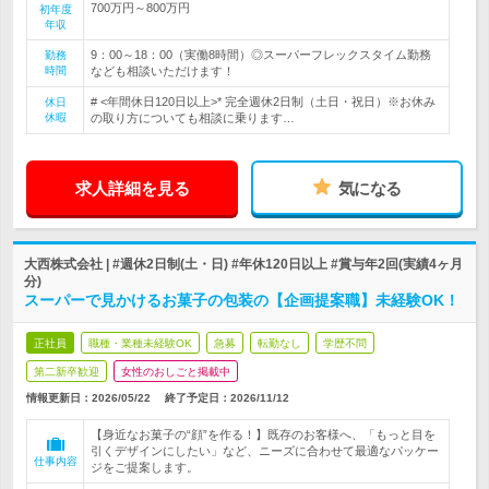
700万円～800万円
初年度
年収
9：00～18：00（実働8時間）◎スーパーフレックスタイム勤務
勤務
時間
なども相談いただけます！
# <年間休日120日以上>* 完全週休2日制（土日・祝日）※お休み
休日
休暇
の取り方についても相談に乗ります…
求人詳細を見る
気になる
大西株式会社 | #週休2日制(土・日) #年休120日以上 #賞与年2回(実績4ヶ月
分)
スーパーで見かけるお菓子の包装の【企画提案職】未経験OK！
正社員
職種・業種未経験OK
急募
転勤なし
学歴不問
第二新卒歓迎
女性のおしごと掲載中
情報更新日：2026/05/22
終了予定日：
2026/11/12
【身近なお菓子の“顔”を作る！】既存のお客様へ、「もっと目を
引くデザインにしたい」など、ニーズに合わせて最適なパッケー
仕事内容
ジをご提案します。