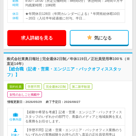
9:00～18:00（所定労働時間：8時間0分） 休憩時間：1時間※月平
勤務
時間
均残業時間：10時間
★年間休日128日（年間カレンダーによる）* 年間有給休暇10日
休日
休暇
～20日（入社半年経過後に付与。半日…
求人詳細を見る
気になる
株式会社東奥日報社 | 完全週休2日制／年休119日／正社員登用率100％（※
直近14年）
【総合職（記者・営業・エンジニア・バックオフィススタッ
フ）】
契約社員
学歴不問
完全週休2日制
第二新卒歓迎
女性のおしごと掲載中
情報更新日：2026/05/29
終了予定日：
2026/08/27
【経験や希望を考慮】記者・営業・エンジニア・バックオフィス
スタッフのいずれかの部門で、青森のメディアと地域振興を支え
仕事内容
る業務をお任せします。
【学歴不問】記者・営業・エンジニア・バックオフィス業務のう
ちいずれかの実務経験をお持ちの方＼直近の正社員登用率は
対象と