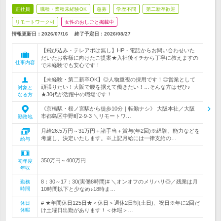
正社員
職種・業種未経験OK
急募
学歴不問
第二新卒歓迎
リモートワーク可
女性のおしごと掲載中
情報更新日：2026/07/16
終了予定日：
2026/08/27
【飛び込み・テレアポは無し】HP・電話からお問い合わせいた
だいたお客様に向けたご提案★入社後イチから丁寧に教えますの
仕事内容
で未経験でも安心です！
【未経験・第二新卒OK】◎人物重視の採用です！◎営業として
頑張りたい！大阪で腰を据えて働きたい！…そんな方はぜひ♪
対象と
★30代が活躍中の職場です！
なる方
《京橋駅・桜ノ宮駅から徒歩10分｜転勤ナシ》 大阪本社／大阪
市都島区中野町2-9-3 ＼リモートワ…
勤務地
月給26.5万円～31万円＋諸手当＋賞与(年2回)※経験、能力などを
考慮し、決定いたします。※上記月給には一律支給の…
給与
350万円～400万円
初年度
年収
8：30～17：30(実働8時間)# ＼オンオフのメリハリ◎／残業は月
勤務
時間
10時間以下と少なめ♪18時ま…
# ★年間休日125日★＜休日＞週休2日制(土日)、祝日※年に2回だ
休日
休暇
け土曜日出勤があります！＜休暇＞…