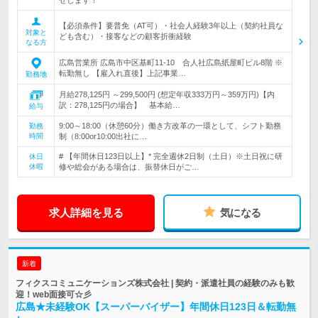
せします！
【必須条件】要普免（AT可）・社会人経験3年以上（契約社員な
対象と
ども含む）・接客などの顧客折衝経験
なる方
広島営業所 広島市中区基町11-10 合人社広島紙屋町ビル8階 ※
転勤無し 【雇入れ直後】上記事業…
勤務地
月給278,125円 ～299,500円 (想定年収333万円～359万円)【内
訳：278,125円の場合】 基本給…
給与
9:00～18:00（休憩60分）働き方改革の一環として、シフト勤務
勤務
時間
制（8:00or10:00出社に…
# 【年間休日123日以上】* 完全週休2日制（土日）※土日祝に研
休日
休暇
修や総会がある場合は、振替休日がご…
求人詳細を見る
気になる
新着
フィクスコミュニケーションズ株式会社 | 契約・派遣社員の経験のみも歓
迎！web面接可☆彡
広島★未経験OK【スーパーバイザー】年間休日123日＆転勤無