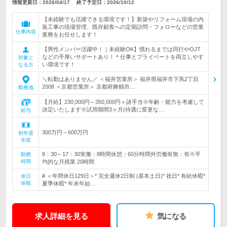
情報更新日：2026/04/17
終了予定日：
2026/10/12
【未経験でも活躍できる環境です！】新築やリフォーム現場の内
装工事の現場管理、既存顧客への定期訪問・フォローなどの営業
仕事内容
業務をお任せします！
【男性メンバー活躍中！｜未経験OK】慣れるまでは同行やOJT
などの手厚いサポートあり！＊仕事とプライベートを両立しやす
対象と
い環境です！
なる方
＼転勤はありません／ ＜福井営業所＞ 福井県福井市下馬2丁目
2008 ＜京都営業所＞ 京都府舞鶴市…
勤務地
【月給】230,000円～350,000円＋諸手当※年齢・能力を考慮して
決定いたします※試用期間3ヶ月(待遇に変更な…
給与
300万円～600万円
初年度
年収
8：30～17：30実働：8時間休憩：60分時間外労働有無：有※平
勤務
時間
均的な月残業 20時間
# ＜年間休日129日＞* 完全週休2日制 (基本土日)* 祝日* 有給休暇*
休日
休暇
夏季休暇* 年末年始…
求人詳細を見る
気になる