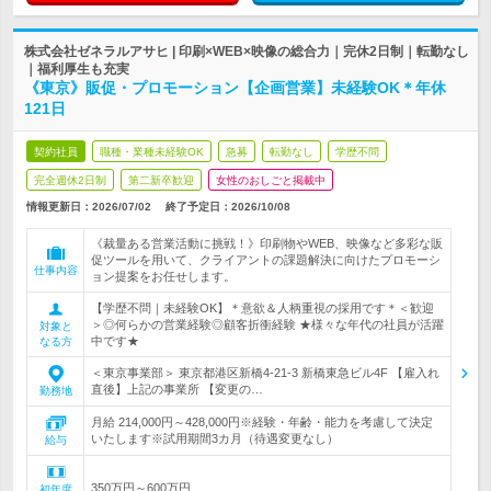
株式会社ゼネラルアサヒ | 印刷×WEB×映像の総合力｜完休2日制｜転勤なし
｜福利厚生も充実
《東京》販促・プロモーション【企画営業】未経験OK＊年休
121日
契約社員
職種・業種未経験OK
急募
転勤なし
学歴不問
完全週休2日制
第二新卒歓迎
女性のおしごと掲載中
情報更新日：2026/07/02
終了予定日：
2026/10/08
《裁量ある営業活動に挑戦！》印刷物やWEB、映像など多彩な販
促ツールを用いて、クライアントの課題解決に向けたプロモーシ
仕事内容
ョン提案をお任せします。
【学歴不問｜未経験OK】＊意欲＆人柄重視の採用です＊＜歓迎
＞◎何らかの営業経験◎顧客折衝経験 ★様々な年代の社員が活躍
対象と
中です★
なる方
＜東京事業部＞ 東京都港区新橋4-21-3 新橋東急ビル4F 【雇入れ
直後】上記の事業所 【変更の…
勤務地
月給 214,000円～428,000円※経験・年齢・能力を考慮して決定
いたします※試用期間3カ月（待遇変更なし）
給与
350万円～600万円
初年度