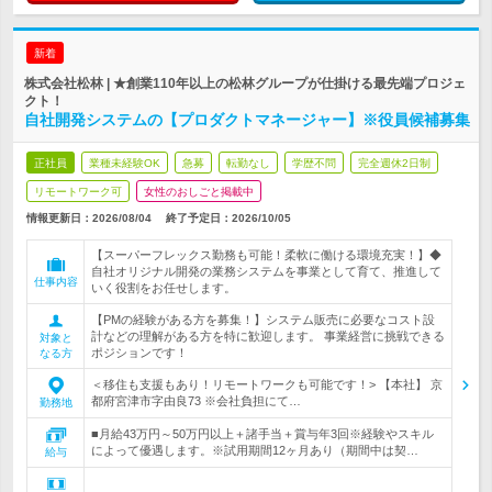
新着
株式会社松林 | ★創業110年以上の松林グループが仕掛ける最先端プロジェ
クト！
自社開発システムの【プロダクトマネージャー】※役員候補募集
正社員
業種未経験OK
急募
転勤なし
学歴不問
完全週休2日制
リモートワーク可
女性のおしごと掲載中
情報更新日：2026/08/04
終了予定日：
2026/10/05
【スーパーフレックス勤務も可能！柔軟に働ける環境充実！】◆
自社オリジナル開発の業務システムを事業として育て、推進して
仕事内容
いく役割をお任せします。
【PMの経験がある方を募集！】システム販売に必要なコスト設
計などの理解がある方を特に歓迎します。 事業経営に挑戦できる
対象と
ポジションです！
なる方
＜移住も支援もあり！リモートワークも可能です！> 【本社】 京
都府宮津市字由良73 ※会社負担にて…
勤務地
■月給43万円～50万円以上＋諸手当＋賞与年3回※経験やスキル
によって優遇します。※試用期間12ヶ月あり（期間中は契…
給与