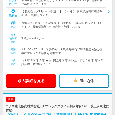
対象と
があれば活かせます
なる方
【 転勤なし／UIターン歓迎！ 】 《 本社 》 兵庫県尼崎市潮江5-
6-30 《 梅田オフィス…
勤務地
月給23万6,900円～25万900円 ＋諸手当 ＋ 賞与年2回※月給はあ
くまでも最低保障額です※経験・年齢・スキル…
給与
350万円～400万円
初年度
年収
# 9：00～17：45（休憩60分）★残業月平均15時間程度★数か月
勤務
時間
後にフレックス勤務も可能です
☆★年間休日122日★☆* 完全週休2日制（土・日）* 祝日* 年末年
休日
休暇
始休暇（12/30～1/3）*…
求人詳細を見る
気になる
新着
コクヨ東北販売株式会社 | ★フレックスタイム制★年休120日以上★東北に
貢献♪
《仙台》コクヨグループでの【営業事務】土日休み/賞与年2回