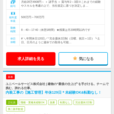
月給28万4908円～ ＋ 諸手当 ＋ 賞与年2～3回※これまでの経験
やスキルを考慮の上で、当社規定に基づき決定しま…
給与
500万円～700万円
初年度
年収
勤務
8：40～17:40（休憩1時間）★残業は月20時間以内です
時間
# ＼年間休日120日／* 完全週休2日制（日曜、祝日＋1日）┗土
休日
休暇
日、日月のように連休での取得も可能…
求人詳細を見る
気になる
新着
ユニベールサービス株式会社 | 建物の“最後の仕上げ"を手がける。チームで
挑む、誇れる仕事。
内装工事の【施工管理】年休129日＊未経験OK&転勤なし！
正社員
職種・業種未経験OK
急募
転勤なし
完全週休2日制
第二新卒歓迎