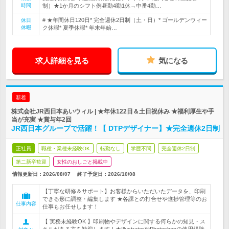
時間
制）★1か月のシフト例昼勤4勤1休→中番4勤…
# ★年間休日120日* 完全週休2日制（土・日）* ゴールデンウィー
休日
休暇
ク休暇* 夏季休暇* 年末年始…
求人詳細を見る
気になる
新着
株式会社JR西日本あいウィル | ★年休122日＆土日祝休み ★福利厚生や手
当が充実 ★賞与年2回
JR西日本グループで活躍！【 DTPデザイナー】★完全週休2日制
正社員
職種・業種未経験OK
転勤なし
学歴不問
完全週休2日制
第二新卒歓迎
女性のおしごと掲載中
情報更新日：2026/08/07
終了予定日：
2026/10/08
【丁寧な研修＆サポート】お客様からいただいたデータを、印刷
できる形に調整・編集します ★各課との打合せや進捗管理等のお
仕事内容
仕事もお任せします！
【 実務未経験OK 】印刷物やデザインに関する何らかの知見・ス
キルがある方を歓迎します！★IllustratorやPhotoshopの使用経験