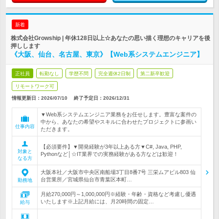
新着
株式会社Growship | 年休128日以上☆あなたの思い描く理想のキャリアを後
押しします
《大阪、仙台、名古屋、東京》【Web系システムエンジニア】
正社員
転勤なし
学歴不問
完全週休2日制
第二新卒歓迎
リモートワーク可
情報更新日：2026/07/10
終了予定日：
2026/12/31
▼Web系システムエンジニア業務をお任せします。豊富な案件の
中から、あなたの希望やスキルに合わせたプロジェクトに参画い
仕事内容
ただきます。
【必須要件】▼開発経験が3年以上ある方▼C#, Java, PHP,
対象と
Pythonなど│☆IT業界での実務経験がある方などは歓迎！
なる方
大阪本社／大阪市中央区南船場3丁目8番7号 三栄ムアビル803 仙
台営業所／宮城県仙台市青葉区本町…
勤務地
月給270,000円～1,000,000円※経験・年齢・資格など考慮し優遇
いたします※上記月給には、月20時間の固定…
給与