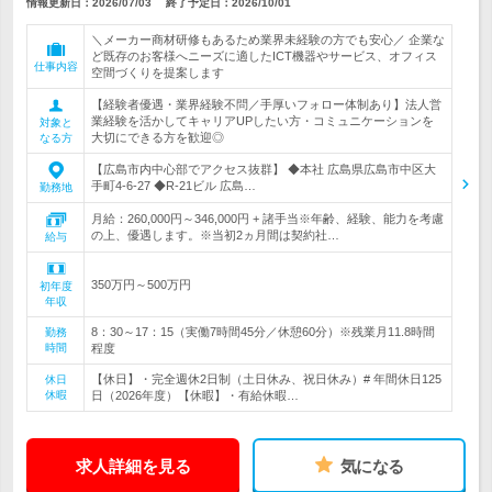
情報更新日：2026/07/03
終了予定日：
2026/10/01
＼メーカー商材研修もあるため業界未経験の方でも安心／ 企業な
ど既存のお客様へニーズに適したICT機器やサービス、オフィス
仕事内容
空間づくりを提案します
【経験者優遇・業界経験不問／手厚いフォロー体制あり】法人営
業経験を活かしてキャリアUPしたい方・コミュニケーションを
対象と
大切にできる方を歓迎◎
なる方
【広島市内中心部でアクセス抜群】 ◆本社 広島県広島市中区大
手町4-6-27 ◆R-21ビル 広島…
勤務地
月給：260,000円～346,000円 + 諸手当※年齢、経験、能力を考慮
の上、優遇します。※当初2ヵ月間は契約社…
給与
350万円～500万円
初年度
年収
8：30～17：15（実働7時間45分／休憩60分）※残業月11.8時間
勤務
時間
程度
【休日】・完全週休2日制（土日休み、祝日休み）# 年間休日125
休日
休暇
日（2026年度）【休暇】・有給休暇…
求人詳細を見る
気になる