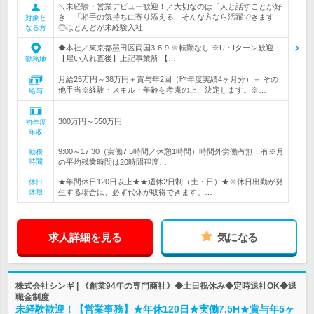
＼未経験・営業デビュー歓迎！／大切なのは「人と話すことが好
き」「相手の気持ちに寄り添える」そんな方なら活躍できます！
対象と
◎ほとんどが未経験入社
なる方
◆本社／東京都墨田区両国3-6-9 ※転勤なし ※U・Iターン歓迎
【雇い入れ直後】上記事業所 【…
勤務地
月給25万円～38万円＋賞与年2回（昨年度実績4ヶ月分）＋ その
他手当※経験・スキル・年齢を考慮の上、決定します。※…
給与
300万円～550万円
初年度
年収
9:00～17:30（実働7.5時間／休憩1時間）時間外労働有無：有※月
勤務
時間
の平均残業時間は20時間程度…
★年間休日120日以上★★週休2日制（土・日）★※休日出勤が発
休日
休暇
生する場合は、必ず代休が取得できます。…
求人詳細を見る
気になる
株式会社シンギ | 《創業94年の専門商社》◆土日祝休み◆定時退社OK◆退
職金制度
未経験歓迎！【営業事務】★年休120日★実働7.5H★賞与年5ヶ