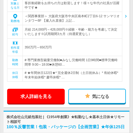
客折衝経験をお持ちの方は歓迎します！様々な年代の社員が活躍
対象と
中です★
なる方
＜関西事業部＞ 大阪府大阪市中央区南本町2丁目6-12 サンマリオ
ンタワー8F 【雇入れ直後】上記…
勤務地
月給 214,000円～428,000円※経験・年齢・能力を考慮して決定
いたします※試用期間3カ月（待遇変更なし）
給与
350万円～650万円
初年度
年収
# 専門業務型裁量労働制■みなし労働時間 1日9時間■標準労働時
勤務
時間
間帯 9:00～18:00■休憩60…
# ★年間休日122日★* 完全週休2日制（土日祝休み）* 有給休暇*
休日
休暇
年末年始休暇* 慶弔休暇* …
求人詳細を見る
気になる
株式会社山元紙包装社 | 《1954年創業》★転勤なし★基本土日休★リモー
ト相談可
100％反響営業！包装・パッケージの【企画営業】★年休125日