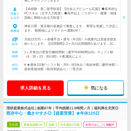
務にチャレンジできます
【未経験・第二新卒歓迎】【社会人デビューも応援】◆基本的な
PCスキル（文字入力程度）◆高卒以上 ◇スポーツ・健康・地域
対象と
貢献に興味がある方歓迎！
なる方
神奈川県・東京都の各施設で募集します。 希望を考慮して決定し
ます。 勤務地によりマイカー通勤OK！…
勤務地
月給23万円～＋各種手当＋賞与（年2回）※残業代は別途全額支
給いたします。【試用期間】2ヶ月の試用期間があります。試…
給与
1ヶ月単位の変形労働時間制（週平均40時間以内）※シフト制
勤務
時間
（6：30～23：30の間）※配属先により…
# ★週休2日制└シフト制・月8～9日休み◇有給休暇◇慶弔休暇◇
休日
休暇
産前産後休暇（取得実績あり）◇育児休…
求人詳細を見る
気になる
理研産業株式会社 | 創業87年｜平均残業11.8時間／月｜福利厚生充実◎
既存中心・働きやすさ◎【提案営業】★年休125日
正社員
業種未経験OK
急募
完全週休2日制
女性のおしごと掲載中