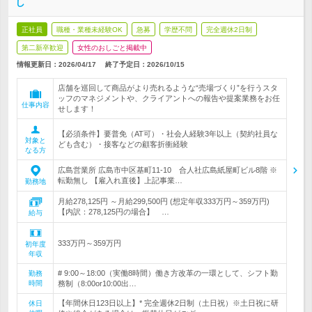
し
正社員
職種・業種未経験OK
急募
学歴不問
完全週休2日制
第二新卒歓迎
女性のおしごと掲載中
情報更新日：2026/04/17
終了予定日：
2026/10/15
店舗を巡回して商品がより売れるような“売場づくり”を行うスタ
ッフのマネジメントや、クライアントへの報告や提案業務をお任
仕事内容
せします！
【必須条件】要普免（AT可）・社会人経験3年以上（契約社員な
対象と
ども含む）・接客などの顧客折衝経験
なる方
広島営業所 広島市中区基町11-10 合人社広島紙屋町ビル8階 ※
転勤無し 【雇入れ直後】上記事業…
勤務地
月給278,125円 ～月給299,500円 (想定年収333万円～359万円)
【内訳：278,125円の場合】 …
給与
333万円～359万円
初年度
年収
# 9:00～18:00（実働8時間）働き方改革の一環として、シフト勤
勤務
時間
務制（8:00or10:00出…
【年間休日123日以上】* 完全週休2日制（土日祝）※土日祝に研
休日