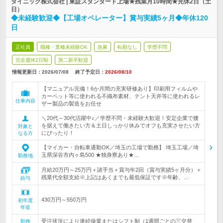
ダイニック株式会社 | 東証スタンダード上場★残業月10時間★完休2日（土
日）
◆未経験歓迎◆【工場オペレーター】賞与実績5ヶ月◆年休120
日
正社員
職種・業種未経験OK
急募
転勤なし
学歴不問
完全週休2日制
第二新卒歓迎
情報更新日：2026/07/08
終了予定日：
2026/08/10
【マニュアル完備！6か月間の充実研修あり】印刷用フィルムや
カーペット等に使われる不織布素材、テント天井等に使われるレ
仕事内容
ザー製品の製造をお任せ
＼20代～30代活躍中♪／学歴不問・未経験大歓迎！安定企業で腰
を据えて働きたい方＆土日しっかり休みでオフも充実させたい方
対象と
にぴったり！
なる方
【マイカー・自転車通勤OK／埼玉の工場で勤務】 埼玉工場／埼
玉県深谷市内ヶ島500 ★独身寮あり★…
勤務地
月給20万円～25万円＋諸手当＋賞与年2回（賞与実績5ヶ月分）＋
残業代全額支給※上記はあくまでも最低保証です※年齢、…
給与
430万円～550万円
初年度
年収
受注状況により連続操業またはシフト制（1週間ごとの三交替
勤務