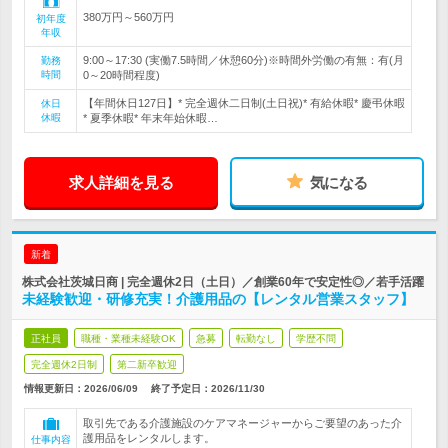
380万円～560万円
初年度
年収
9:00～17:30 (実働7.5時間／休憩60分)※時間外労働の有無：有(月
勤務
時間
0～20時間程度)
【年間休日127日】* 完全週休二日制(土日祝)* 有給休暇* 慶弔休暇
休日
休暇
* 夏季休暇* 年末年始休暇…
求人詳細を見る
気になる
新着
株式会社茨城日商 | 完全週休2日（土日）／創業60年で安定性◎／若手活躍
未経験歓迎・研修充実！介護用品の【レンタル営業スタッフ】
正社員
職種・業種未経験OK
急募
転勤なし
学歴不問
完全週休2日制
第二新卒歓迎
情報更新日：2026/06/09
終了予定日：
2026/11/30
取引先である介護施設のケアマネージャーからご要望のあった介
護用品をレンタルします。
仕事内容