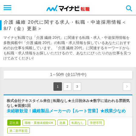
介護 繊維 20代に関する求人・転職・中途採用情報＜
8/7（金）更新＞
マイナビ転職では「介護 繊維 20代」に関連する転職・求人・中途採用情報を
多数掲載中!「介護 繊維 20代」の転職・求人情報を探しているあなたにおすす
めのお仕事を掲載しています。「介護 繊維 20代」に関連するキーワードから
も転職・求人情報をお探しいただけるので、あなたにぴったりのお仕事を見つ
けてみてください!
1～50件 (全117件中)
1
2
3
株式会社テキスタイル来住 | 転勤なし★土日祝休み★数字に追われる雰囲気
なし★面接1回
未経験歓迎！繊維製品メーカーの【ルート営業】★残業少なめ
正社員
職種・業種未経験OK
急募
転勤なし
学歴不問
第二新卒歓迎