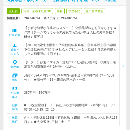
正社員
職種・業種未経験OK
急募
学歴不問
第二新卒歓迎
情報更新日：2026/07/24
終了予定日：
2026/09/24
【まずは簡単な作業からスタート】化学品製造をお任せします★
作業はチームで行うから未経験でも安心♪中途入社の先輩多数！
仕事内容
研修も充実◎
【20~30代男性活躍中！平均勤続年数16年】◎高卒以上◎35歳以
下◎運転免許(AT限可)★社会人デビューも大歓迎！育成を前提と
対象と
した人柄重視の採用です♪
なる方
【UIターン歓迎／マイカー通勤OK／社宅徒歩圏内】 ◎滋賀工場
滋賀県湖南市高松町1番地4 《県外…
勤務地
月給21万4,200円～33万9,400円+諸手当＋賞与年2回（3～7か月
分） ★高校卒・18～35歳の基本給・一律…
給与
350万円～570万円
初年度
年収
# 【3交替勤務】（1日あたりの標準労働時間：7時間25分）〈1〉
勤務
時間
07:50～16:15〈2〉15:…
# ＜＜年間休日118日＋有給休暇（15日）＝年間のお休み最大133
休日
休暇
日＞＞◆完全週休2日制（土・日 …