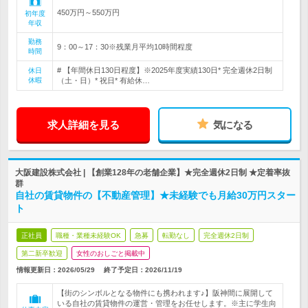
450万円～550万円
初年度
年収
勤務
9：00～17：30※残業月平均10時間程度
時間
# 【年間休日130日程度】※2025年度実績130日* 完全週休2日制
休日
休暇
（土・日）* 祝日* 有給休…
求人詳細を見る
気になる
大阪建設株式会社 | 【創業128年の老舗企業】★完全週休2日制 ★定着率抜
群
自社の賃貸物件の【不動産管理】★未経験でも月給30万円スター
ト
正社員
職種・業種未経験OK
急募
転勤なし
完全週休2日制
第二新卒歓迎
女性のおしごと掲載中
情報更新日：2026/05/29
終了予定日：
2026/11/19
【街のシンボルとなる物件にも携われます♪】阪神間に展開して
いる自社の賃貸物件の運営・管理をお任せします。※主に学生向