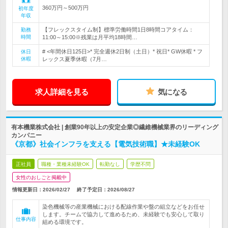
360万円～500万円
初年度
年収
【フレックスタイム制】標準労働時間1日8時間コアタイム：
勤務
時間
11:00～15:00※残業は月平均18時間…
# <年間休日125日>* 完全週休2日制（土日）* 祝日* GW休暇 * フ
休日
休暇
レックス夏季休暇（7月…
求人詳細を見る
気になる
有本機業株式会社 | 創業90年以上の安定企業◎繊維機械業界のリーディング
カンパニー
《京都》社会インフラを支える【電気技術職】★未経験OK
正社員
職種・業種未経験OK
転勤なし
学歴不問
女性のおしごと掲載中
情報更新日：2026/02/27
終了予定日：
2026/08/27
染色機械等の産業機械における配線作業や盤の組立などをお任せ
します。チームで協力して進めるため、未経験でも安心して取り
仕事内容
組める環境です。