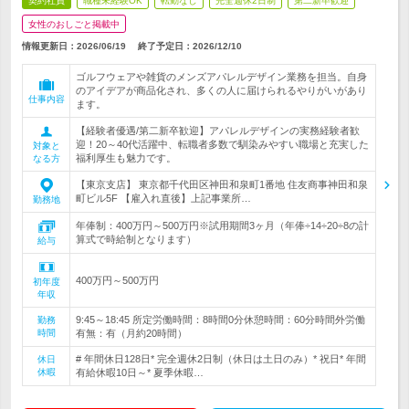
契約社員
職種未経験OK
転勤なし
完全週休2日制
第二新卒歓迎
女性のおしごと掲載中
情報更新日：2026/06/19
終了予定日：
2026/12/10
ゴルフウェアや雑貨のメンズアパレルデザイン業務を担当。自身
のアイデアが商品化され、多くの人に届けられるやりがいがあり
仕事内容
ます。
【経験者優遇/第二新卒歓迎】アパレルデザインの実務経験者歓
迎！20～40代活躍中、転職者多数で馴染みやすい職場と充実した
対象と
福利厚生も魅力です。
なる方
【東京支店】 東京都千代田区神田和泉町1番地 住友商事神田和泉
町ビル5F 【雇入れ直後】上記事業所…
勤務地
年俸制：400万円～500万円※試用期間3ヶ月（年俸÷14÷20÷8の計
算式で時給制となります）
給与
400万円～500万円
初年度
年収
9:45～18:45 所定労働時間：8時間0分休憩時間：60分時間外労働
勤務
時間
有無：有（月約20時間）
# 年間休日128日* 完全週休2日制（休日は土日のみ）* 祝日* 年間
休日
休暇
有給休暇10日～* 夏季休暇…