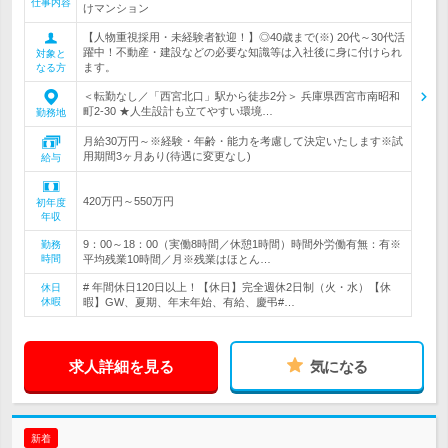
仕事内容
けマンション
【人物重視採用・未経験者歓迎！】◎40歳まで(※) 20代～30代活
躍中！不動産・建設などの必要な知識等は入社後に身に付けられ
対象と
ます。
なる方
＜転勤なし／「西宮北口」駅から徒歩2分＞ 兵庫県西宮市南昭和
町2-30 ★人生設計も立てやすい環境…
勤務地
月給30万円～※経験・年齢・能力を考慮して決定いたします※試
用期間3ヶ月あり(待遇に変更なし)
給与
420万円～550万円
初年度
年収
9：00～18：00（実働8時間／休憩1時間）時間外労働有無：有※
勤務
時間
平均残業10時間／月※残業はほとん…
# 年間休日120日以上！【休日】完全週休2日制（火・水）【休
休日
休暇
暇】GW、夏期、年末年始、有給、慶弔#…
求人詳細を見る
気になる
新着