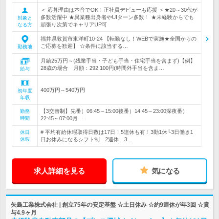
＜ 応募理由は本音でOK！正社員デビューも応援 ＞★20～30代が
多数活躍中 ★異業種出身者やUIターン多数！ ★未経験からでも
対象と
頑張り次第でキャリアUP可
なる方
福井県敦賀市東洋町10-24 【転勤なし！WEBで実施★全国からの
ご応募を歓迎】 ☆条件に該当する…
勤務地
月給25万円～(残業手当・子ども手当・住宅手当を含まず)【例】
28歳の場合 月額：292,100円(時間外手当を含ま…
給与
400万円～540万円
初年度
年収
【3交替制】先番）06:45～15:00後番）14:45～23:00深夜番）
勤務
時間
22:45～07:00月…
# 平均有給休暇取得日数は17日！5連休も有！3勤1休└3日働き1
休日
休暇
日お休みになるシフト制 2連休、3…
求人詳細を見る
気になる
矢島工業株式会社 | 創立75年の安定基盤 ☆土日休み ☆約9連休が年3回 ☆賞
与4.9ヶ月