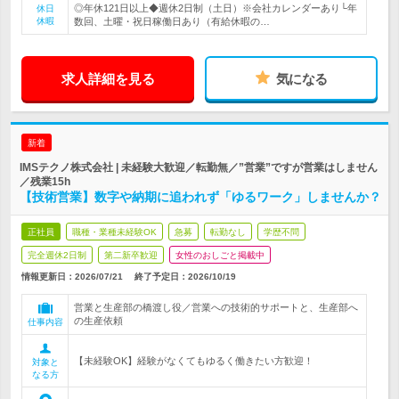
◎年休121日以上◆週休2日制（土日）※会社カレンダーあり└年
休日
休暇
数回、土曜・祝日稼働日あり（有給休暇の…
求人詳細を見る
気になる
新着
IMSテクノ株式会社 | 未経験大歓迎／転勤無／”営業”ですが営業はしません
／残業15h
【技術営業】数字や納期に追われず「ゆるワーク」しませんか？
正社員
職種・業種未経験OK
急募
転勤なし
学歴不問
完全週休2日制
第二新卒歓迎
女性のおしごと掲載中
情報更新日：2026/07/21
終了予定日：
2026/10/19
営業と生産部の橋渡し役／営業への技術的サポートと、生産部へ
の生産依頼
仕事内容
【未経験OK】経験がなくてもゆるく働きたい方歓迎！
対象と
なる方