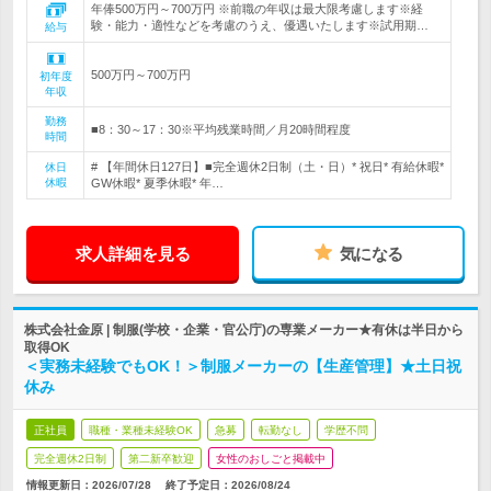
年俸500万円～700万円 ※前職の年収は最大限考慮します※経
験・能力・適性などを考慮のうえ、優遇いたします※試用期…
給与
500万円～700万円
初年度
年収
勤務
■8：30～17：30※平均残業時間／月20時間程度
時間
# 【年間休日127日】■完全週休2日制（土・日）* 祝日* 有給休暇*
休日
休暇
GW休暇* 夏季休暇* 年…
求人詳細を見る
気になる
株式会社金原 | 制服(学校・企業・官公庁)の専業メーカー★有休は半日から
取得OK
＜実務未経験でもOK！＞制服メーカーの【生産管理】★土日祝
休み
正社員
職種・業種未経験OK
急募
転勤なし
学歴不問
完全週休2日制
第二新卒歓迎
女性のおしごと掲載中
情報更新日：2026/07/28
終了予定日：
2026/08/24