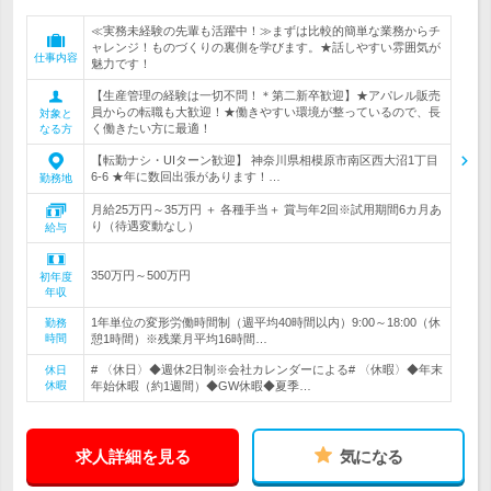
≪実務未経験の先輩も活躍中！≫まずは比較的簡単な業務からチ
ャレンジ！ものづくりの裏側を学びます。★話しやすい雰囲気が
仕事内容
魅力です！
【生産管理の経験は一切不問！＊第二新卒歓迎】★アパレル販売
員からの転職も大歓迎！★働きやすい環境が整っているので、長
対象と
く働きたい方に最適！
なる方
【転勤ナシ・UIターン歓迎】 神奈川県相模原市南区西大沼1丁目
6-6 ★年に数回出張があります！…
勤務地
月給25万円～35万円 ＋ 各種手当＋ 賞与年2回※試用期間6カ月あ
り（待遇変動なし）
給与
350万円～500万円
初年度
年収
1年単位の変形労働時間制（週平均40時間以内）9:00～18:00（休
勤務
時間
憩1時間）※残業月平均16時間…
# 〈休日〉◆週休2日制※会社カレンダーによる# 〈休暇〉◆年末
休日
休暇
年始休暇（約1週間）◆GW休暇◆夏季…
求人詳細を見る
気になる