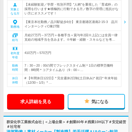
【未経験歓迎／学歴・性別不問】"人柄"を重視した「育成枠」の
採用を行います★積極的に行動できる方／数字の管理に抵抗がな
対象と
い方にオススメです！
なる方
【東京本社勤務／品川駅徒歩6分】 東京都港区港南2-15-3 品川
インターシティC棟27階
勤務地
月給27万円～37万円＋各種手当＋賞与年2回※上記には全員一律
支給の地域手当を含みます。※年齢・経験・スキルなどを考…
給与
410万円～570万円
初年度
年収
7：30～20：00の間でフレックスタイム制＊1日の標準労働時
勤務
時間
間：8時間＊コアタイムあり（9：00～…
# 【年間休日122日】* 完全週休2日制(土日休み)* 祝日* 年末年始
休日
休暇
（12/30～1/3）* …
求人詳細を見る
気になる
群栄化学工業株式会社 | ＜上場企業＞＃創業80年＃残業10H以下＃安定経営
＃社宅有
滋賀勤務！素材メーカー【製造職】若手活躍＊UIターン歓迎