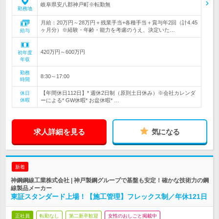
岐阜県安八郡神戸町※転勤無
勤務地
月給：20万円～28万円＋残業手当+各種手当＋賞与年2回（計4.45
ヶ月分）※経験・年齢・能力を考慮のうえ、決定いた…
給与
420万円～600万円
初年度
年収
勤務
8:30～17:00
時間
【年間休日112日】* 週休2日制（原則土日休み）※会社カレンダ
休日
休暇
ーによる* GW休暇* お盆休暇* …
求人詳細を見る
気になる
新着
神鋼鋼線工業株式会社 | 神戸製鋼グループで基盤も安定！確かな技術力の鋼
線製品メーカー
東証スタンダード上場！【施工管理】フレックス制／年休121日
正社員
転勤なし
第二新卒歓迎
女性のおしごと掲載中