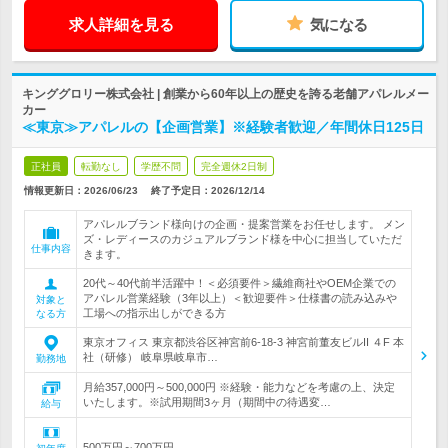
求人詳細を見る
気になる
キンググロリー株式会社 | 創業から60年以上の歴史を誇る老舗アパレルメー
カー
≪東京≫アパレルの【企画営業】※経験者歓迎／年間休日125日
正社員
転勤なし
学歴不問
完全週休2日制
情報更新日：2026/06/23
終了予定日：
2026/12/14
アパレルブランド様向けの企画・提案営業をお任せします。 メン
ズ・レディースのカジュアルブランド様を中心に担当していただ
仕事内容
きます。
20代～40代前半活躍中！＜必須要件＞繊維商社やOEM企業での
アパレル営業経験（3年以上）＜歓迎要件＞仕様書の読み込みや
対象と
工場への指示出しができる方
なる方
東京オフィス 東京都渋谷区神宮前6-18-3 神宮前董友ビルII ４F 本
社（研修） 岐阜県岐阜市…
勤務地
月給357,000円～500,000円 ※経験・能力などを考慮の上、決定
いたします。※試用期間3ヶ月（期間中の待遇変…
給与
500万円～700万円