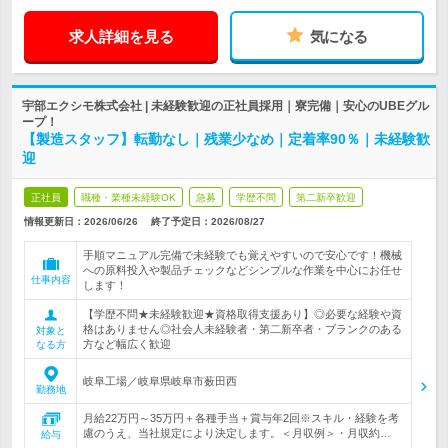
求人詳細を見る
気になる
宇部エクシモ株式会社 | 未経験歓迎の正社員採用｜寮完備｜安心のUBEグル
ープ！
【製造スタッフ】転勤なし｜残業少なめ｜定着率90％｜未経験歓
迎
正社員
職種・業種未経験OK
急募
学歴不問
第二新卒歓迎
情報更新日：2026/06/26
終了予定日：
2026/08/27
手順マニュアル完備で未経験でも覚えやすいので安心です！機械
への原料投入や製品チェックなどシンプルな作業を中心にお任せ
仕事内容
します！
【学歴不問★未経験歓迎★資格取得支援あり】◎必要な経験や資
格はありません◎社会人未経験者・第二新卒者・ブランクのある
対象と
方など幅広く歓迎
なる方
岐阜工場／岐阜県岐阜市薮田西
勤務地
月給22万円～35万円＋各種手当＋賞与年2回※スキル・経験を考
慮のうえ、当社規定により決定します。＜月収例＞・月収約…
給与