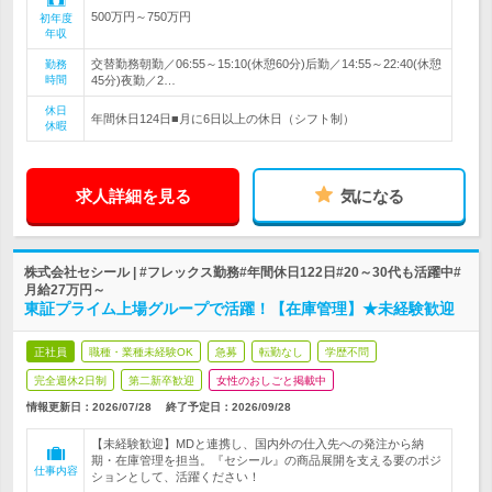
500万円～750万円
初年度
年収
交替勤務朝勤／06:55～15:10(休憩60分)后勤／14:55～22:40(休憩
勤務
時間
45分)夜勤／2…
休日
年間休日124日■月に6日以上の休日（シフト制）
休暇
求人詳細を見る
気になる
株式会社セシール | #フレックス勤務#年間休日122日#20～30代も活躍中#
月給27万円～
東証プライム上場グループで活躍！【在庫管理】★未経験歓迎
正社員
職種・業種未経験OK
急募
転勤なし
学歴不問
完全週休2日制
第二新卒歓迎
女性のおしごと掲載中
情報更新日：2026/07/28
終了予定日：
2026/09/28
【未経験歓迎】MDと連携し、国内外の仕入先への発注から納
期・在庫管理を担当。『セシール』の商品展開を支える要のポジ
仕事内容
ションとして、活躍ください！