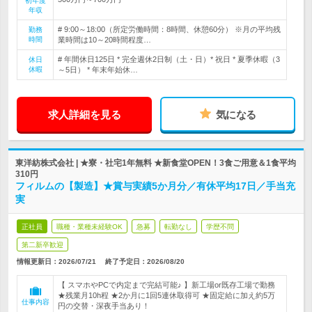
初年度
年収
# 9:00～18:00（所定労働時間：8時間、休憩60分） ※月の平均残
勤務
時間
業時間は10～20時間程度…
# 年間休日125日 * 完全週休2日制（土・日）* 祝日 * 夏季休暇（3
休日
休暇
～5日） * 年末年始休…
求人詳細を見る
気になる
東洋紡株式会社 | ★寮・社宅1年無料 ★新食堂OPEN！3食ご用意＆1食平均
310円
フィルムの【製造】★賞与実績5か月分／有休平均17日／手当充
実
正社員
職種・業種未経験OK
急募
転勤なし
学歴不問
第二新卒歓迎
情報更新日：2026/07/21
終了予定日：
2026/08/20
【 スマホやPCで内定まで完結可能♪ 】新工場or既存工場で勤務
★残業月10h程 ★2か月に1回5連休取得可 ★固定給に加え約5万
仕事内容
円の交替・深夜手当あり！