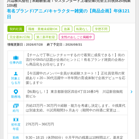
川辺株式会社 | 未経験歓迎！☆スタンダード上場企業/完全土日祝休み/残業
10h程
有名ブランド/アニメ/キャラクター雑貨の【商品企画】年休121
日
契約社員
職種・業種未経験OK
急募
転勤なし
学歴不問
完全週休2日制
第二新卒歓迎
女性のおしごと掲載中
情報更新日：2026/07/28
終了予定日：
2026/08/31
【チームで丁寧にレクチャーするので着実に成長できる！】街の
流行やSNSの話題が企画のヒントに！有名ブランド雑貨の企画か
仕事内容
ら商品化をお任せします♪
【今活躍中のメンバー全員が未経験スタート！】正社員登用の実
績あり＋20～30代活躍中⇒半年間の育成体制で企画デビューを応
対象と
援します☆
なる方
【転勤なし！】 東京都新宿区四谷4丁目16番3号 川辺新宿御苑
前ビル
勤務地
月給23万円～30万円※経験・能力を考慮し決定します。※残業代
は別途支給。※試用期間3ヶ月あり（期間中の待遇に変更は…
給与
276万円～360万円
初年度
年収
9:30～18:15（休憩60分）※月平均の残業は10時間ほど。基本定
勤務