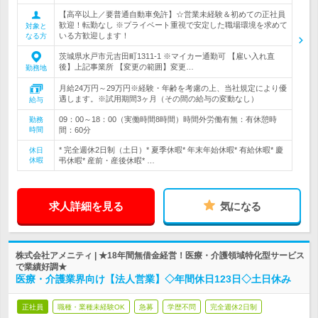
【高卒以上／要普通自動車免許】☆営業未経験＆初めての正社員
歓迎！転勤なし ※プライベート重視で安定した職場環境を求めて
対象と
いる方歓迎します！
なる方
茨城県水戸市元吉田町1311-1 ※マイカー通勤可 【雇い入れ直
後】上記事業所 【変更の範囲】変更…
勤務地
月給24万円～29万円※経験・年齢を考慮の上、当社規定により優
遇します。※試用期間3ヶ月（その間の給与の変動なし）
給与
09：00～18：00（実働時間8時間）時間外労働有無：有休憩時
勤務
時間
間：60分
* 完全週休2日制（土日）* 夏季休暇* 年末年始休暇* 有給休暇* 慶
休日
休暇
弔休暇* 産前・産後休暇* …
求人詳細を見る
気になる
株式会社アメニティ | ★18年間無借金経営！医療・介護領域特化型サービス
で業績好調★
医療・介護業界向け【法人営業】◇年間休日123日◇土日休み
正社員
職種・業種未経験OK
急募
学歴不問
完全週休2日制