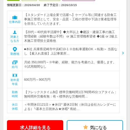
情報更新日：2026/04/30
終了予定日：
2026/10/15
【スタンダード上場企業で活躍へ】ケーブル等に関連する防食工
事施工管理として、安全・品質・工程の管理や下請け業者監理等
仕事内容
を担当していただきます。
【20代～40代前半活躍中】◆大卒以上 ◆建設・建築工事の施工
管理経験（経験年数は不問） or 施工管理職希望者 ◆1級 or 2級土
対象と
木施工管理技士資格他
なる方
■本社 兵庫県尼崎市中浜町10-1 ※自転車通勤OK ＜転勤＞ 当面な
し 【雇入れ直後】上記事業所…
勤務地
月給 350,000円～※年齢、経験、能力を考慮の上、優遇します。
※試用期間なし
給与
600万円～900万円
初年度
年収
【フレックスタイム制】標準労働時間1日7時間45分コアタイム：
勤務
時間
無時間外労働有無：有＜標準的な労働時間…
＜年間休日121日＞★休日* 週休2日制（休日は会社カレンダーに
休日
休暇
よる）└基本土日祝休み★休暇* 有給…
求人詳細を見る
気になる