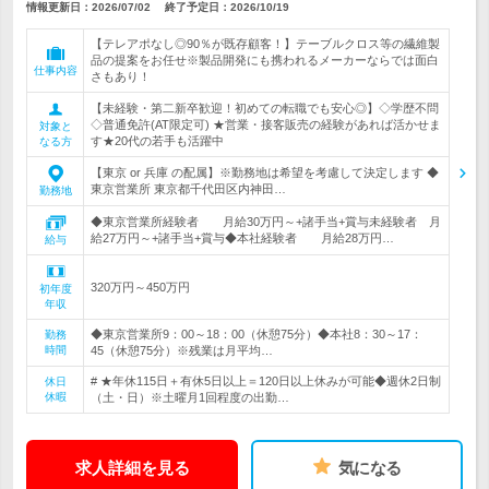
情報更新日：2026/07/02
終了予定日：
2026/10/19
【テレアポなし◎90％が既存顧客！】テーブルクロス等の繊維製
品の提案をお任せ※製品開発にも携われるメーカーならでは面白
仕事内容
さもあり！
【未経験・第二新卒歓迎！初めての転職でも安心◎】◇学歴不問
◇普通免許(AT限定可) ★営業・接客販売の経験があれば活かせま
対象と
す★20代の若手も活躍中
なる方
【東京 or 兵庫 の配属】※勤務地は希望を考慮して決定します ◆
東京営業所 東京都千代田区内神田…
勤務地
◆東京営業所経験者 月給30万円～+諸手当+賞与未経験者 月
給27万円～+諸手当+賞与◆本社経験者 月給28万円…
給与
320万円～450万円
初年度
年収
◆東京営業所9：00～18：00（休憩75分）◆本社8：30～17：
勤務
時間
45（休憩75分）※残業は月平均…
# ★年休115日＋有休5日以上＝120日以上休みが可能◆週休2日制
休日
休暇
（土・日）※土曜月1回程度の出勤…
求人詳細を見る
気になる