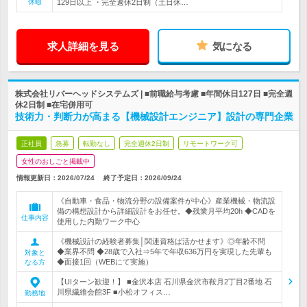
休暇
129日以上 ・完全週休2日制（土日休…
求人詳細を見る
気になる
株式会社リバーヘッドシステムズ | ■前職給与考慮 ■年間休日127日 ■完全週
休2日制 ■在宅併用可
技術力・判断力が高まる【機械設計エンジニア】設計の専門企業
正社員
急募
転勤なし
完全週休2日制
リモートワーク可
女性のおしごと掲載中
情報更新日：2026/07/24
終了予定日：
2026/09/24
《自動車・食品・物流分野の設備案件が中心》産業機械・物流設
備の構想設計から詳細設計をお任せ。◆残業月平均20h ◆CADを
仕事内容
使用した内勤ワーク中心
《機械設計の経験者募集│関連資格ば活かせます》◎年齢不問
◆業界不問 ◆28歳で入社⇒5年で年収636万円を実現した先輩も
対象と
◆面接1回（WEBにて実施）
なる方
【UIターン歓迎！】 ■金沢本店 石川県金沢市鞍月2丁目2番地 石
川県繊維会館3F ■小松オフィス…
勤務地