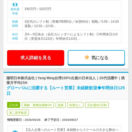
330万円～520万円
初年度
年収
3交代のシフト制（実働7時間5分／休憩60分）朝勤／5:55～14:00
勤務
時間
昼勤／13:55～22:00…
月6～8日休み（会社カレンダーによるシフト制）◎年間休日110
休日
休暇
日（実質休日123日）年間休日110日…
求人詳細を見る
気になる
陽明日本株式会社 | Yang Ming台湾100%出資の日本法人｜20代活躍中｜残
業月平均15H
グローバルに活躍する【ルート営業】未経験歓迎◆年間休日125
日
正社員
職種・業種未経験OK
急募
転勤なし
完全週休2日制
第二新卒歓迎
情報更新日：2026/06/26
終了予定日：
2026/08/27
【法人企業へのルート営業】未経験からスケールの大きな舞台へ