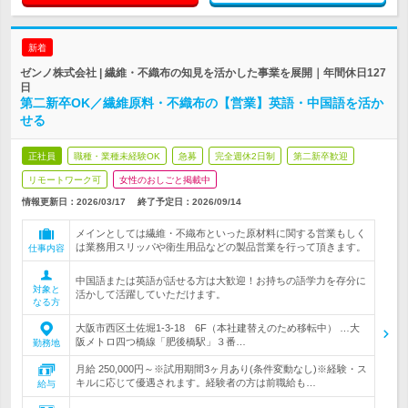
新着
ゼンノ株式会社 | 繊維・不織布の知見を活かした事業を展開｜年間休日127
日
第二新卒OK／繊維原料・不織布の【営業】英語・中国語を活か
せる
正社員
職種・業種未経験OK
急募
完全週休2日制
第二新卒歓迎
リモートワーク可
女性のおしごと掲載中
情報更新日：2026/03/17
終了予定日：
2026/09/14
メインとしては繊維・不織布といった原材料に関する営業もしく
は業務用スリッパや衛生用品などの製品営業を行って頂きます。
仕事内容
中国語または英語が話せる方は大歓迎！お持ちの語学力を存分に
対象と
活かして活躍していただけます。
なる方
大阪市西区土佐堀1-3-18 6F（本社建替えのため移転中） …大
阪メトロ四つ橋線「肥後橋駅」３番…
勤務地
月給 250,000円～※試用期間3ヶ月あり(条件変動なし)※経験・ス
キルに応じて優遇されます。経験者の方は前職給も…
給与