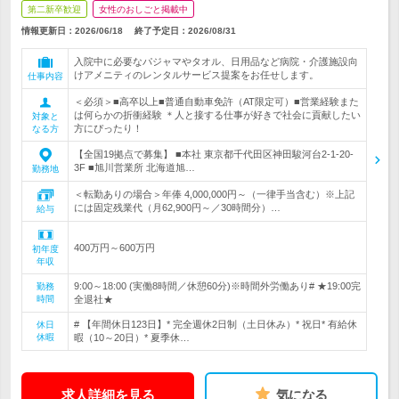
第二新卒歓迎
女性のおしごと掲載中
情報更新日：2026/06/18
終了予定日：
2026/08/31
入院中に必要なパジャマやタオル、日用品など病院・介護施設向
けアメニティのレンタルサービス提案をお任せします。
仕事内容
＜必須＞■高卒以上■普通自動車免許（AT限定可）■営業経験また
は何らかの折衝経験 ＊人と接する仕事が好きで社会に貢献したい
対象と
方にぴったり！
なる方
【全国19拠点で募集】 ■本社 東京都千代田区神田駿河台2-1-20-
3F ■旭川営業所 北海道旭…
勤務地
＜転勤ありの場合＞年俸 4,000,000円～（一律手当含む）※上記
には固定残業代（月62,900円～／30時間分）…
給与
400万円～600万円
初年度
年収
9:00～18:00 (実働8時間／休憩60分)※時間外労働あり# ★19:00完
勤務
時間
全退社★
# 【年間休日123日】* 完全週休2日制（土日休み）* 祝日* 有給休
休日
休暇
暇（10～20日）* 夏季休…
求人詳細を見る
気になる