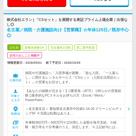
株式会社エラン | 「CSセット」を展開する東証プライム上場企業｜出張な
し◎
名古屋／病院・介護施設向け【営業職】☆年休125日／既存中心
◎
正社員
業種未経験OK
完全週休2日制
第二新卒歓迎
女性のおしごと掲載中
情報更新日：2026/05/01
終了予定日：
2026/10/29
病院や介護施設へ「入院準備が困難」「急な入院」「一人暮ら
し」に関するレンタルサービス『CSセット（入院生活用品セッ
仕事内容
ト）』の営業をお任せします。
【あなたの経験が活きる！】□要普免（AT可） □何らかの営業経
験 □基本的なPCスキルをお持ちの方（Excel／Word／
対象と
PowerPoint）
なる方
＜名古屋支店＞ 愛知県名古屋市中区錦1-16-20 グリーンビルディ
ング5F ※当面は転勤はありま…
勤務地
年俸制360万円～500万円※12分割した金額を毎月支給。※経
験・能力等を十分考慮のうえ、決定します。※上記給与には…
給与