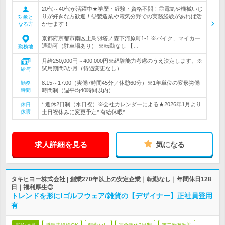
20代～40代が活躍中★学歴・経験・資格不問！◎電気や機械いじ
りが好きな方歓迎！◎製造業や電気分野での実務経験があれば活
対象と
かせます！
なる方
京都府京都市南区上鳥羽塔ノ森下河原町1-1 ※バイク、マイカー
通勤可（駐車場あり） ※転勤なし 【…
勤務地
月給250,000円～400,000円※経験能力考慮のうえ決定します。※
試用期間3か月（待遇変更なし）
給与
8:15～17:00（実働7時間45分／休憩60分）※1年単位の変形労働
勤務
時間
時間制（週平均40時間以内）…
* 週休2日制（水日祝）※会社カレンダーによる★2026年1月より
休日
休暇
土日祝休みに変更予定* 有給休暇*…
求人詳細を見る
気になる
タキヒヨー株式会社 | 創業270年以上の安定企業｜転勤なし｜年間休日128
日｜福利厚生◎
トレンドを形に!ゴルフウェア/雑貨の【デザイナー】正社員登用
有