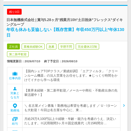
残り3日
日本無機株式会社 | 賞与5.28ヶ月*残業月10h*土日祝休*フレックス*ダイキ
ングループ
年収も休みも妥協しない【既存営業】年収450万円以上*年休130
日
正社員
業種未経験OK
急募
学歴不問
完全週休2日制
第二新卒歓迎
情報更新日：2026/07/10
終了予定日：
2026/08/10
【国内シェアTOPクラス／業績好調】「エアフィルタ」「クリー
ンルーム機器」の法人営業をお任せします。★じっくり時間をか
仕事内容
けてイチから学べる環境
【業界未経験・第二新卒歓迎／メーカーや商社・不動産出身の先
対象と
輩活躍中！】
なる方
＼ 名古屋メイン募集！勤務地は希望を考慮します ／ U・Iターン
も大歓迎！今回は名古屋を中心に、東…
勤務地
月給29万4,100円以上※経験・年齢・能力を考慮のうえ、決定い
たします。※試用期間3ヶ月※固定残業代（月15時間分…
給与