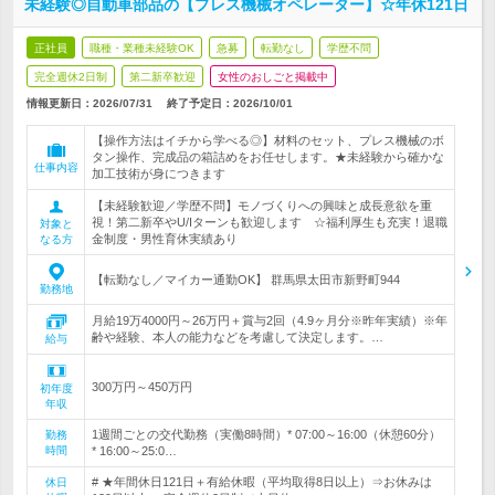
未経験◎自動車部品の【プレス機械オペレーター】☆年休121日
正社員
職種・業種未経験OK
急募
転勤なし
学歴不問
完全週休2日制
第二新卒歓迎
女性のおしごと掲載中
情報更新日：2026/07/31
終了予定日：
2026/10/01
【操作方法はイチから学べる◎】材料のセット、プレス機械のボ
タン操作、完成品の箱詰めをお任せします。★未経験から確かな
仕事内容
加工技術が身につきます
【未経験歓迎／学歴不問】モノづくりへの興味と成長意欲を重
視！第二新卒やU/Iターンも歓迎します ☆福利厚生も充実！退職
対象と
金制度・男性育休実績あり
なる方
【転勤なし／マイカー通勤OK】 群馬県太田市新野町944
勤務地
月給19万4000円～26万円＋賞与2回（4.9ヶ月分※昨年実績）※年
齢や経験、本人の能力などを考慮して決定します。…
給与
300万円～450万円
初年度
年収
1週間ごとの交代勤務（実働8時間）* 07:00～16:00（休憩60分）
勤務
時間
* 16:00～25:0…
# ★年間休日121日＋有給休暇（平均取得8日以上）⇒お休みは
休日