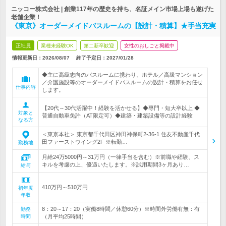
ニッコー株式会社 | 創業117年の歴史を持ち、名証メイン市場上場も遂げた
老舗企業！
《東京》オーダーメイドバスルームの【設計・積算】★手当充実
正社員
業種未経験OK
第二新卒歓迎
女性のおしごと掲載中
情報更新日：2026/08/07
終了予定日：
2027/01/28
◆主に高級志向のバスルームに携わり、ホテル／高級マンション
／介護施設等のオーダーメイドバスルームの設計・積算をお任せ
仕事内容
します。
【20代～30代活躍中！経験を活かせる】◆専門・短大卒以上 ◆
対象と
普通自動車免許（AT限定可）◆建築・建築設備等の設計経験
なる方
＜東京本社＞ 東京都千代田区神田神保町2-36-1 住友不動産千代
田ファーストウイング2F ※転勤…
勤務地
月給24万5000円～31万円（一律手当を含む）※前職や経験、ス
キルを考慮の上、優遇いたします。※試用期間3ヶ月あり…
給与
410万円～510万円
初年度
年収
8：20～17：20（実働8時間／休憩60分）※時間外労働有無：有
勤務
時間
（月平均25時間）