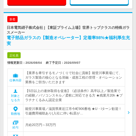
新着
日本電気硝子株式会社 | 【東証プライム上場】世界トップクラスの特殊ガラ
スメーカー
電子部品ガラスの【製造オペレーター】定着率98%★福利厚生充
実
正社員
情報更新日：2026/08/04
終了予定日：
2026/09/07
【業界を牽引するモノづくりで社会に貢献】能登川事業場にて、
ガラス製造の核心となる溶融・成形工程の管理・オペレーション
仕事内容
業務をご担当いただきます
【5日以上の連休取得を促進】《必須条件》高卒以上／製造業で
の経験／パソコンスキル／柔軟に対応できる方 ★残業月20h ★プ
対象と
ラチナくるみん認定企業
なる方
能登川事業場／滋賀県東近江市今町906番地 ★U・Iターン歓迎！
引越費用補助あり(入社に伴い転居が…
勤務地
月給20万円～33万円
給与