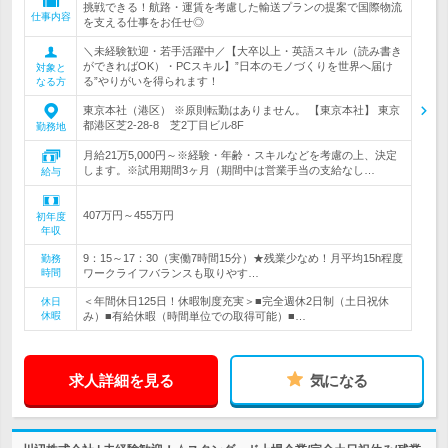
挑戦できる！航路・運賃を考慮した輸送プランの提案で国際物流
仕事内容
を支える仕事をお任せ◎
＼未経験歓迎・若手活躍中／【大卒以上・英語スキル（読み書き
ができればOK）・PCスキル】”日本のモノづくりを世界へ届け
対象と
る”やりがいを得られます！
なる方
東京本社（港区） ※原則転勤はありません。 【東京本社】 東京
都港区芝2-28-8 芝2丁目ビル8F
勤務地
月給21万5,000円～※経験・年齢・スキルなどを考慮の上、決定
します。※試用期間3ヶ月（期間中は営業手当の支給なし…
給与
407万円～455万円
初年度
年収
9：15～17：30（実働7時間15分）★残業少なめ！月平均15h程度
勤務
時間
ワークライフバランスも取りやす…
＜年間休日125日！休暇制度充実＞■完全週休2日制（土日祝休
休日
休暇
み）■有給休暇（時間単位での取得可能）■…
求人詳細を見る
気になる