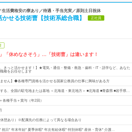
料／生活費格安の寮あり／待遇・手当充実／原則土日祝休
活かせる技術曹【技術系総合職】
正社員
迎
」「休めなさそう」…「技術曹」は違います！
、きっと活かせます！】★電気・通信・整備・救急・歯科・IT・語学など、あなた
職種をお任せします
ません】◆各種専門資格を活かせる国家公務員の仕事に興味がある方
する、全国の駐屯地または基地 ＜北海道・東北地方＞ ■北海道 ■青森県 ■岩手県…
0円＋各種手当＋賞与（年2回）
円
15（休憩あり）※配属先の任務によって異なる場合あり
 祝日* 年末年始* 夏季休暇* 年次有給休暇* 特別休暇* 産休・育休* 介護…