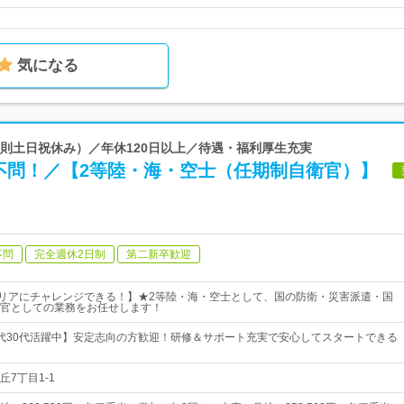
気になる
（原則土日祝休み）／年休120日以上／待遇・福利厚生充実
不問！／【2等陸・海・空士（任期制自衛官）】
不問
完全週休2日制
第二新卒歓迎
ャリアにチャレンジできる！】★2等陸・海・空士として、国の防衛・災害派遣・国
官としての業務をお任せします！
0代30代活躍中】安定志向の方歓迎！研修＆サポート充実で安心してスタートできる
7丁目1-1