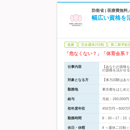
防衛省 | 医療費無
幅広い資格を
急募
完全週休2日制
第二新卒歓
「危なくない？」「体育会系？
仕事内容
【あなたの資格も
の資格を活かせる
対象となる方
【体力試験はあり
勤務地
東京都をはじめと
給与
月給：260,00
初年度年収
450万円～600万
勤務時間
8：30～17：
休日・休暇
# ＜週休二日制＞*