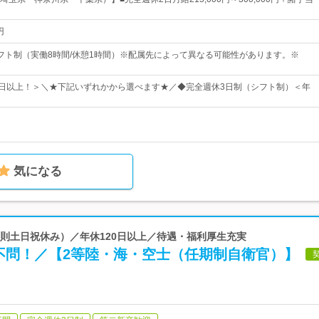
円
0のシフト制（実働8時間/休憩1時間）※配属先によって異なる可能性があります。※
6日以上！＞＼★下記いずれかから選べます★／◆完全週休3日制（シフト制）＜年
気になる
（原則土日祝休み）／年休120日以上／待遇・福利厚生充実
不問！／【2等陸・海・空士（任期制自衛官）】