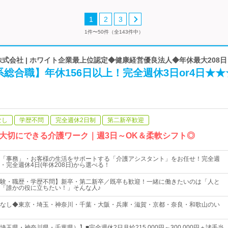
1
2
3
1件〜50件（全143件中）
IONS株式会社 | ホワイト企業最上位認定◆健康経営優良法人◆年休最大208日
総合職】年休156日以上！完全週休3日or4日★★
なし
学歴不問
完全週休2日制
第二新卒歓迎
大切にできる介護ワーク｜週3日～OK＆柔軟シフト◎
「事務」・お客様の生活をサポートする「介護アシスタント」をお任せ！完全週
日)・完全週休4日(年休208日)から選べる！
験・職歴・学歴不問】新卒・第二新卒／既卒も歓迎！一緒に働きたいのは「人と
「誰かの役に立ちたい！」そんな人♪
なし◆東京・埼玉・神奈川・千葉・大阪・兵庫・滋賀・京都・奈良・和歌山のい
玉県・神奈川県・千葉県）】■完全週休2日月給215,000円～300,000円＋諸手当