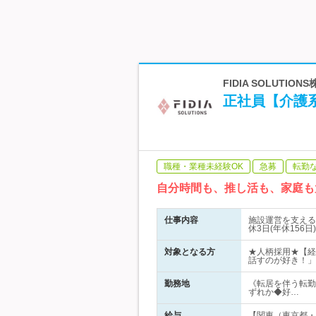
FIDIA SOLUT
正社員【介護系
職種・業種未経験OK
急募
転勤
自分時間も、推し活も、家庭も
仕事内容
施設運営を支える
休3日(年休156
対象となる方
★人柄採用★【経
話すのが好き！」
勤務地
《転居を伴う転勤
ずれか◆好…
給与
【関東（東京都・埼