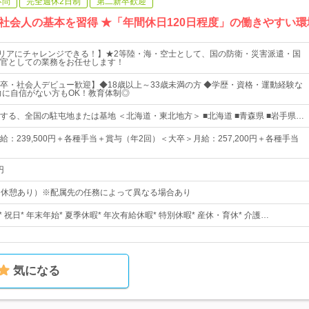
不問
完全週休2日制
第二新卒歓迎
社会人の基本を習得 ★「年間休日120日程度」の働きやすい環
ャリアにチャレンジできる！】★2等陸・海・空士として、国の防衛・災害派遣・国
官としての業務をお任せします！
卒・社会人デビュー歓迎】◆18歳以上～33歳未満の方 ◆学歴・資格・運動経験な
力に自信がない方もOK！教育体制◎
する、全国の駐屯地または基地 ＜北海道・東北地方＞ ■北海道 ■青森県 ■岩手県…
：239,500円＋各種手当＋賞与（年2回）＜大卒＞月給：257,200円＋各種手当
円
15（休憩あり）※配属先の任務によって異なる場合あり
 祝日* 年末年始* 夏季休暇* 年次有給休暇* 特別休暇* 産休・育休* 介護…
気になる