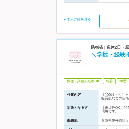
求人詳細を見る
防衛省 | 週休2日
＼学歴・経験
職種・業種未経験OK
急募
学歴
仕事内容
【100以上のキ
際貢献などの自衛
対象となる方
【未経験OK／2
環境です。
勤務地
兵庫県伊丹市緑ケ丘