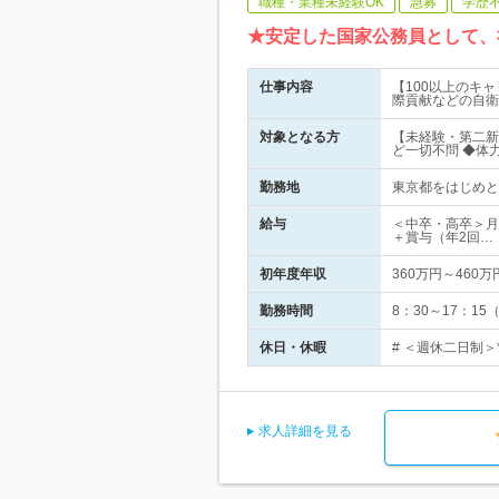
職種・業種未経験OK
急募
学歴
★安定した国家公務員として、
仕事内容
【100以上のキ
際貢献などの自衛
対象となる方
【未経験・第二新
ど一切不問 ◆体
勤務地
東京都をはじめと
給与
＜中卒・高卒＞月給
＋賞与（年2回…
初年度年収
360万円～460万
勤務時間
8：30～17：
休日・休暇
# ＜週休二日制＞*
求人詳細を見る