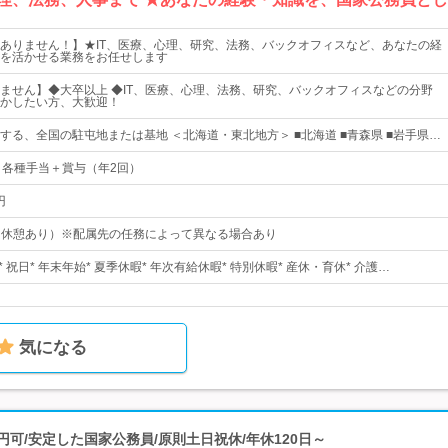
ありません！】★IT、医療、心理、研究、法務、バックオフィスなど、あなたの経
を活かせる業務をお任せします
ません】◆大卒以上 ◆IT、医療、心理、法務、研究、バックオフィスなどの分野
かしたい方、大歓迎！
する、全国の駐屯地または基地 ＜北海道・東北地方＞ ■北海道 ■青森県 ■岩手県…
＋各種手当＋賞与（年2回）
円
15（休憩あり）※配属先の任務によって異なる場合あり
 祝日* 年末年始* 夏季休暇* 年次有給休暇* 特別休暇* 産休・育休* 介護…
気になる
0万円可/安定した国家公務員/原則土日祝休/年休120日～