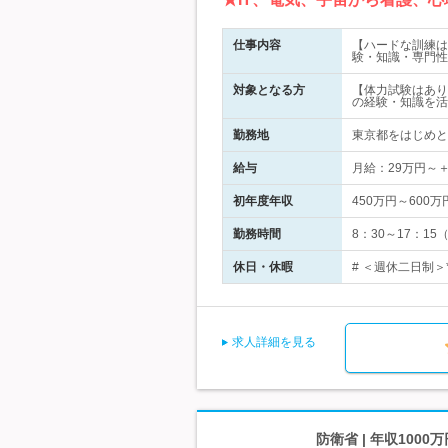
仕事内容
【ハードな訓練は
験・知識・専門性
対象となる方
【体力試験はあり
の経験・知識を活
勤務地
東京都をはじめと
給与
月給：29万円～
初年度年収
450万円～600万
勤務時間
8：30～17：
休日・休暇
# ＜週休二日制＞*
求人詳細を見る
防衛省 | 年収100