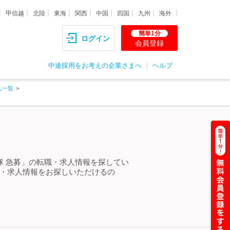
甲信越
北陸
東海
関西
中国
四国
九州
海外
簡単1分
ログイン
会員登録
中途採用をお考えの企業さまへ
ヘルプ
人一覧
隊 急募」の転職・求人情報を探してい
職・求人情報をお探しいただけるの