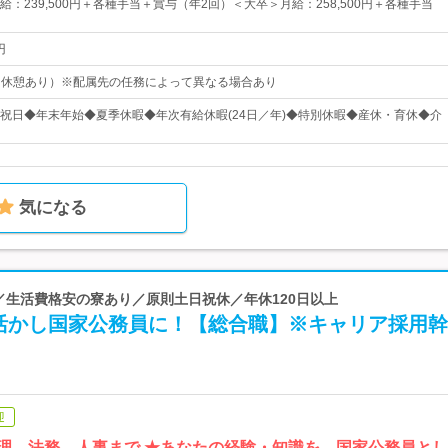
：239,500円＋各種手当＋賞与（年2回）＜大卒＞月給：258,500円＋各種手当
円
15（休憩あり）※配属先の任務によって異なる場合あり
祝日◆年末年始◆夏季休暇◆年次有給休暇(24日／年)◆特別休暇◆産休・育休◆介
気になる
料／生活費格安の寮あり／原則土日祝休／年休120日以上
活かし国家公務員に！【総合職】※キャリア採用幹
迎
心理、法務、人事まで ★あなたの経験・知識を、国家公務員と