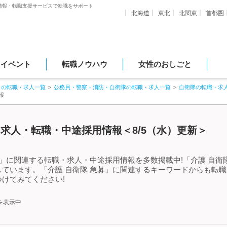
情報・転職支援サービスで転職をサポート
北海道
東北
北関東
首都圏
・イベント
転職ノウハウ
女性のおしごと
スの転職・求人一覧
公務員・警察・消防・自衛隊の転職・求人一覧
自衛隊の転職・求
報
る求人・転職・中途採用情報＜8/5（水）更新＞
募」に関連する転職・求人・中途採用情報を多数掲載中!「介護 自衛
ています。「介護 自衛隊 急募」に関連するキーワードからも転
けてみてください!
を表示中