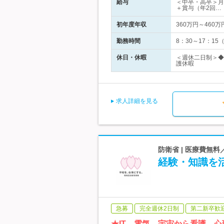
給与
＜中卒・高卒＞月給
＋賞与（年2回…
初年度年収
360万円～460万
勤務時間
8：30～17：
休日・休暇
＜週休二日制＞◆
護休暇
求人詳細を見る
防衛省 | 医療費無
経験・知識を
急募
完全週休2日制
第二新卒歓
★IT、電気、宇宙から看護、