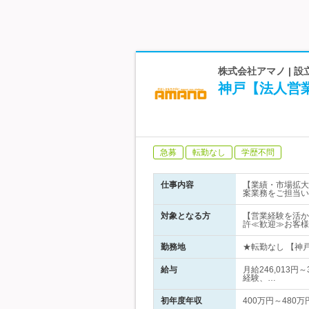
株式会社アマノ | 
神戸【法人営
急募
転勤なし
学歴不問
仕事内容
【業績・市場拡大
案業務をご担当い
対象となる方
【営業経験を活か
許≪歓迎≫お客様
勤務地
★転勤なし 【神戸
給与
月給246,013
経験、…
初年度年収
400万円～480万