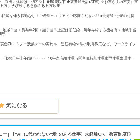
中！選考に経験は一切不問】◆59歳以下 ◆要普通免許(AT可) ☆お客さまの不安に寄
る方、学び続ける意欲のある方歓迎！
♪転居を伴う転勤なし！ご希望のエリアでご応募ください◎ ■北海道 北海道/札幌
0円～＋地域手当＋賞与年2回＋諸手当※上記は初任給、毎年昇給する機会有＜地域手当
川県…
00（実働7h）※ノー残業デーの実施や、連続有給休暇の取得徹底など、ワークライフ
・日)祝日年末年始(12/31～1/3)年次有給休暇時間単位特別休暇慶弔休暇生理休…
気になる
ー | 【“AI”に代われない“愛”のある仕事】未経験OK！教育制度◎