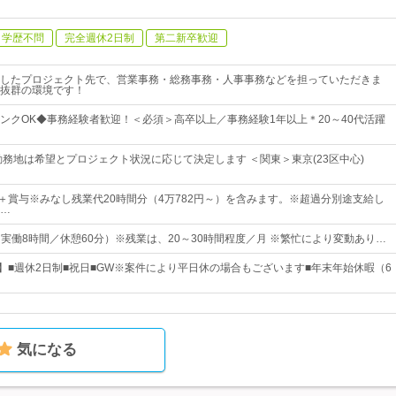
学歴不問
完全週休2日制
第二新卒歓迎
したプロジェクト先で、営業事務・総務事務・人事事務などを担っていただきま
抜群の環境です！
ンクOK◆事務経験者歓迎！＜必須＞高卒以上／事務経験1年以上＊20～40代活躍
勤務地は希望とプロジェクト状況に応じて決定します ＜関東＞東京(23区中心)
円～＋賞与※みなし残業代20時間分（4万782円～）を含みます。※超過分別途支給し
…
0（実働8時間／休憩60分）※残業は、20～30時間程度／月 ※繁忙により変動あり…
日】■週休2日制■祝日■GW※案件により平日休の場合もございます■年末年始休暇（6
気になる