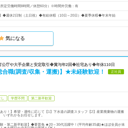
0（所定労働時間8時間／休憩60分）※時間外労働：有
日】◆週休2日制（土日祝）◆有給休暇（10日～20日）◆夏季休暇◆年末年始
気になる
 官公庁や大手企業と安定取引◆賞与年2回◆社宅あり◆年休110日
合職(調査/収集・運搬)】★未経験歓迎！
正社員
なし
学歴不問
第二新卒歓迎
あり！】希望・適性に応じて【1】下水道の調査スタッフ【2】産業廃棄物の運搬
 いずれかをお任せします。
験・第二新卒歓迎】◆要普免 ★20～30代活躍中！(平均年齢35歳)★ほぼ全員が未