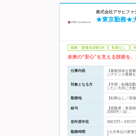
株式会社アサヒファシ
★東京勤務★
職種・業種未経験OK
転勤なし
未来の“安心”を支える技術を
仕事内容
【最新技術を搭載
ンテナンス業務を
対象となる方
【学歴・転職回数
したい方共に大歓
勤務地
【転勤なし／現場へ
給与
【経験者・有資格者
2000円～32…
初年度年収
380万円～535万
勤務時間
1カ月単位の変形
1…