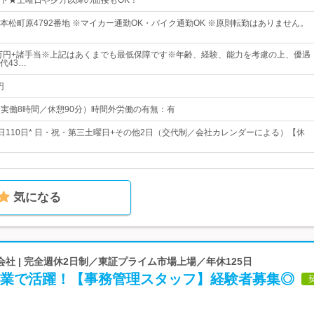
ト★土曜日や夕方以降の面接もOK！
本松町原4792番地 ※マイカー通勤OK・バイク通勤OK ※原則転勤はありません。
0万円+諸手当※上記はあくまでも最低保障です※年齢、経験、能力を考慮の上、優遇
代43…
円
0（実働8時間／休憩90分）時間外労働の有無：有
休日110日* 日・祝・第三土曜日+その他2日（交代制／会社カレンダーによる）【休
気になる
社 | 完全週休2日制／東証プライム市場上場／年休125日
企業で活躍！【事務管理スタッフ】経験者募集◎