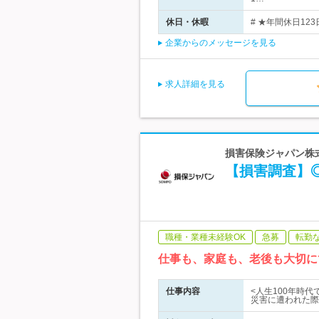
休日・休暇
# ★年間休日12
企業からのメッセージを見る
求人詳細を見る
損害保険ジャパン株式
【損害調査】◎
職種・業種未経験OK
急募
転勤
仕事も、家庭も、老後も大切に
仕事内容
<人生100年時
災害に遭われた際