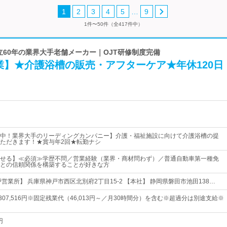
…
1
2
3
4
5
9
1件〜50件（全417件中）
設立60年の業界大手老舗メーカー｜OJT研修制度完備
業】★介護浴槽の販売・アフターケア★年休120日
中！業界大手のリーディングカンパニー】介護・福祉施設に向けて介護浴槽の提
ただきます！★賞与年2回★転勤ナシ
せる】≪必須≫学歴不問／営業経験（業界・商材問わず）／普通自動車第一種免
との信頼関係を構築することが好きな方
営業所】 兵庫県神戸市西区北別府2丁目15-2 【本社】 静岡県磐田市池田138…
円～307,516円※固定残業代（46,013円～／月30時間分）を含む※超過分は別途支給※
円