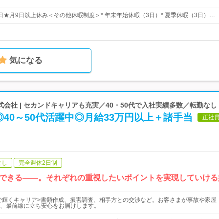
3日★月9日以上休み＜その他休暇制度＞* 年末年始休暇（3日）* 夏季休暇（3日）…
気になる
会社 | セカンドキャリアも充実／40・50代で入社実績多数／転勤なし
40～50代活躍中◎月給33万円以上＋諸手当
正社
なし
完全週休2日制
できる――。それぞれの重視したいポイントを実現していける
代で輝くキャリア>書類作成、損害調査、相手方との交渉など。お客さまが事故や家屋
、最前線に立ち安心をお届けします。