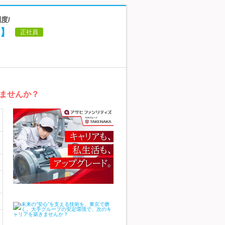
度/
】
正社員
ませんか？