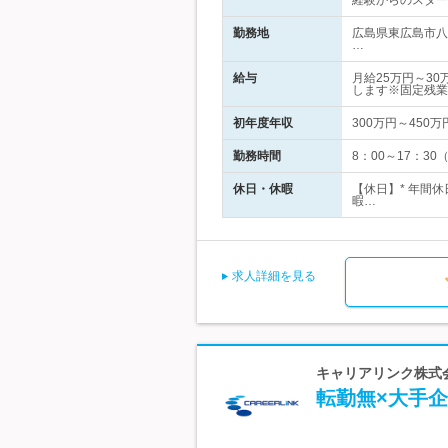
経験からのスター
勤務地
広島県東広島市八
…
給与
月給25万円～3
します※固定残業
初年度年収
300万円～450万
勤務時間
8：00～17：3
休日・休暇
【休日】* 年間
暇…
求人詳細を見る
キャリアリンク株式会
転勤無×大手