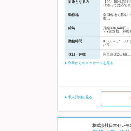
対象となる方
【40～50代活躍
り添って対応でき
勤務地
全国各地で募集中
市…
給与
月給336,64
＞●東京都、神奈
勤務時間
9：00～17：
バラ…
休日・休暇
完全週休2日制(土
企業からのメッセージを見る
求人詳細を見る
株式会社日本セレモニ