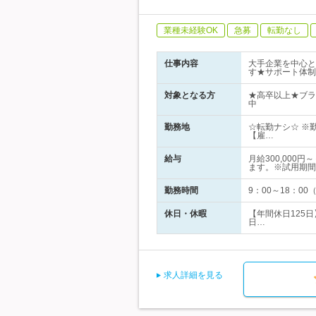
業種未経験OK
急募
転勤なし
仕事内容
大手企業を中心と
す★サポート体制
対象となる方
★高卒以上★ブラ
中
勤務地
☆転勤ナシ☆ ※
【雇…
給与
月給300,000
ます。※試用期間
勤務時間
9：00～18：0
休日・休暇
【年間休日125
日…
求人詳細を見る