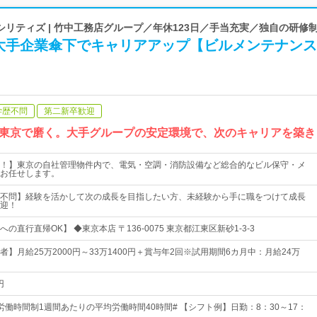
リティズ | 竹中工務店グループ／年休123日／手当充実／独自の研修制
大手企業傘下でキャリアアップ【ビルメンテナンス
学歴不問
第二新卒歓迎
、東京で磨く。大手グループの安定環境で、次のキャリアを築き
！】東京の自社管理物件内で、電気・空調・消防設備など総合的なビル保守・メ
お任せします。
不問】経験を活かして次の成長を目指したい方、未経験から手に職をつけて成長
迎！
の直行直帰OK】 ◆東京本店 〒136-0075 東京都江東区新砂1-3-3
】月給25万2000円～33万1400円＋賞与年2回※試用期間6カ月中：月給24万
円
労働時間制1週間あたりの平均労働時間40時間# 【シフト例】日勤：8：30～17：