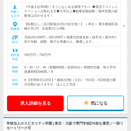
《中途入社率8割！すぐになじめる環境です♪》◆英語でコミュニ
ケーションが取れる方◆大卒以上◆顧客折衝経験◇海外営業の経
対象と
験者は活かせます！
なる方
【転勤なし／品川駅徒歩3分の好立地！】 ＜本社＞ 東京都港区高
輪3-25-23 京急第2ビル4階…
勤務地
月給250,000円～330,000円＋残業代別途支給＋諸手当＋賞与年2
回※年齢、経験、能力を考慮の上、優遇します。…
給与
450万円～700万円
初年度
年収
9：00～17：45（実働8時間／休憩45分）時間外労働：有※平均
勤務
時間
残業時間30時間／月
# 【年間休日120日】* 週休2日制（土日）└年3日～5日程度土曜
休日
休暇
日出勤がありますが、ほとんど完全…
求人詳細を見る
気になる
学校法人ホスピタリティ学園 | 東京・大阪で専門学校計6校を運営／一部リ
モートワーク可