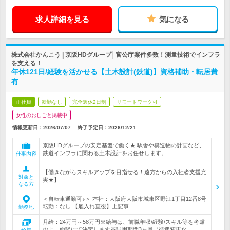
求人詳細を見る
気になる
株式会社かんこう | 京阪HDグループ│官公庁案件多数！測量技術でインフラ
を支える！
年休121日/経験を活かせる【土木設計(鉄道)】資格補助・転居費
有
正社員
転勤なし
完全週休2日制
リモートワーク可
女性のおしごと掲載中
情報更新日：2026/07/07
終了予定日：
2026/12/21
京阪HDグループの安定基盤で働く★ 駅舎や構造物の計画など、
鉄道インフラに関わる土木設計をお任せします。
仕事内容
【働きながらスキルアップを目指せる！遠方からの入社者支援充
対象と
実★】
なる方
＜自転車通勤可♪＞ 本社：大阪府大阪市城東区野江1丁目12番8号
転勤：なし 【雇入れ直後】上記事…
勤務地
月給：24万円～58万円※給与は、前職年収/経験/スキル等を考慮
の上、面談にて決定します※試用期間3ヶ月（待遇変更な…