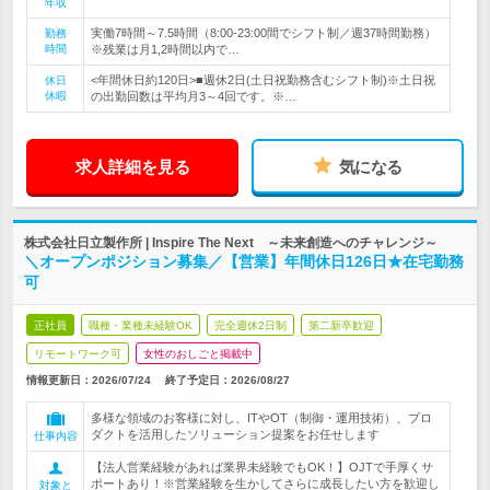
年収
実働7時間～7.5時間（8:00-23:00間でシフト制／週37時間勤務）
勤務
時間
※残業は月1,2時間以内で…
<年間休日約120日>■週休2日(土日祝勤務含むシフト制)※土日祝
休日
休暇
の出勤回数は平均月3～4回です。※…
求人詳細を見る
気になる
株式会社日立製作所 | Inspire The Next ～未来創造へのチャレンジ～
＼オープンポジション募集／【営業】年間休日126日★在宅勤務
可
正社員
職種・業種未経験OK
完全週休2日制
第二新卒歓迎
リモートワーク可
女性のおしごと掲載中
情報更新日：2026/07/24
終了予定日：
2026/08/27
多様な領域のお客様に対し、ITやOT（制御・運用技術）、プロ
ダクトを活用したソリューション提案をお任せします
仕事内容
【法人営業経験があれば業界未経験でもOK！】OJTで手厚くサ
ポートあり！※営業経験を生かしてさらに成長したい方を歓迎し
対象と