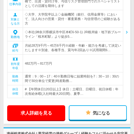
構で、出資・貸付け等、与信リスク管理部門でのスペシャリスト
仕事内容
としての活躍を期待します
◇大学、大学院卒以上◇金融機関（銀行、信用金庫等）におい
て、法人向けの営業・貸付・審査業務・与信管理のご経験がある
対象と
方
なる方
◇本社(神奈川県横浜市中区本町6-50-1) JR根岸線・地下鉄ブルー
ライン「桜木町駅」より徒歩5…
勤務地
月給28万9千円～45万6千円※経験・年齢・能力を考慮して決定い
たします※別途、各種手当、賞与年2回あり※試用期間6…
給与
482万円～817万円
初年度
年収
通常：9：00～17：40※勤務日毎に始業時刻を7：30～10：30の
勤務
時間
間で30分単位で変更(時差勤務…
# 【年間休日120日以上】休日：土曜日、日曜日、祝日休暇：年
休日
休暇
次有給休暇(入社時最大20日間)、夏季…
求人詳細を見る
気になる
遠州鉄道株式会社 | 黒字経営の遠鉄グループ｜経験をフルに活かせる安定基