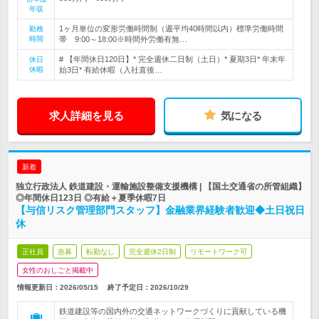
年収
1ヶ月単位の変形労働時間制（週平均40時間以内）標準労働時間
勤務
時間
帯 9:00～18:00※時間外労働有無…
# 【年間休日120日】* 完全週休二日制（土日）* 夏期3日* 年末年
休日
休暇
始3日* 有給休暇（入社直後…
求人詳細を見る
気になる
新着
独立行政法人 鉄道建設・運輸施設整備支援機構 | 【国土交通省の所管組織】
◎年間休日123日 ◎有給＋夏季休暇7日
【与信リスク管理部門スタッフ】金融業界経験者歓迎◆土日祝日
休
正社員
急募
転勤なし
完全週休2日制
リモートワーク可
女性のおしごと掲載中
情報更新日：2026/05/15
終了予定日：
2026/10/29
鉄道建設等の国内外の交通ネットワークづくりに貢献している機