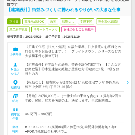
盤です
【建築設計】街並みづくりに携われるやりがいの大きな仕事
正社員
業種未経験OK
急募
転勤なし
学歴不問
完全週休2日制
第二新卒歓迎
リモートワーク可
女性のおしごと掲載中
情報更新日：2026/05/29
終了予定日：
2026/11/19
〈戸建て住宅（注文・分譲）の設計業務、注文住宅のお客様との
打合せ等をお任せします。〉「ブライトタウン」シリーズなどの
仕事内容
大規模案件も担当可能
【応募条件】住宅設計の経験、普通免許(AT限定可) 【こんな方
は尚歓迎】◎木造建築の経験が豊富な方 ◎建築士1級・2級をお
対象と
持ちの方
なる方
【転勤なし】 最寄駅から徒歩5分ほど 浜松住宅プラザ 静岡県浜
松市中央区上島1丁目27-46 浜松…
勤務地
【月給】24万6,000円～（一律支給の手当を含む）＋賞与年2回※
年齢、経験、能力を考慮の上、決定します。※試用期間…
給与
440万円～780万円
初年度
年収
# 9：00～18：00(実働8時間／休憩60分)時間外労働有無：有#
勤務
時間
■POINT残業は全社平均で…