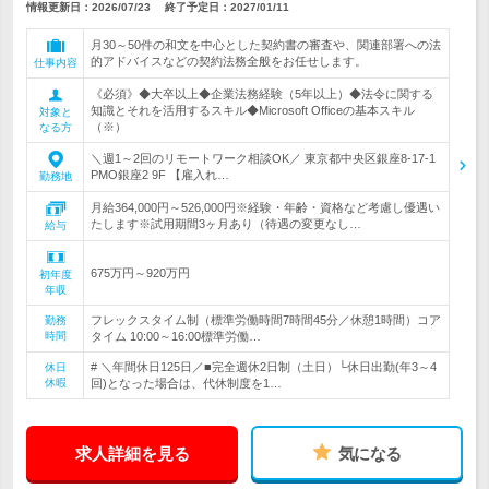
情報更新日：2026/07/23
終了予定日：
2027/01/11
月30～50件の和文を中心とした契約書の審査や、関連部署への法
的アドバイスなどの契約法務全般をお任せします。
仕事内容
《必須》◆大卒以上◆企業法務経験（5年以上）◆法令に関する
知識とそれを活用するスキル◆Microsoft Officeの基本スキル
対象と
（※）
なる方
＼週1～2回のリモートワーク相談OK／ 東京都中央区銀座8-17-1
PMO銀座2 9F 【雇入れ…
勤務地
月給364,000円～526,000円※経験・年齢・資格など考慮し優遇い
たします※試用期間3ヶ月あり（待遇の変更なし…
給与
675万円～920万円
初年度
年収
フレックスタイム制（標準労働時間7時間45分／休憩1時間）コア
勤務
時間
タイム 10:00～16:00標準労働…
# ＼年間休日125日／■完全週休2日制（土日）└休日出勤(年3～4
休日
休暇
回)となった場合は、代休制度を1…
求人詳細を見る
気になる