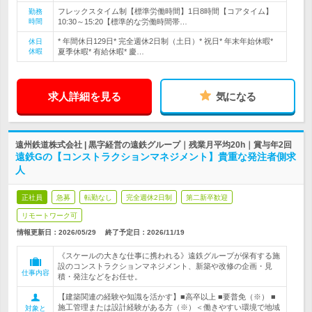
フレックスタイム制【標準労働時間】1日8時間【コアタイム】
勤務
時間
10:30～15:20【標準的な労働時間帯…
* 年間休日129日* 完全週休2日制（土日）* 祝日* 年末年始休暇*
休日
休暇
夏季休暇* 有給休暇* 慶…
求人詳細を見る
気になる
遠州鉄道株式会社 | 黒字経営の遠鉄グループ｜残業月平均20h｜賞与年2回
遠鉄Gの【コンストラクションマネジメント】貴重な発注者側求
人
正社員
急募
転勤なし
完全週休2日制
第二新卒歓迎
リモートワーク可
情報更新日：2026/05/29
終了予定日：
2026/11/19
《スケールの大きな仕事に携われる》遠鉄グループが保有する施
設のコンストラクションマネジメント、新築や改修の企画・見
仕事内容
積・発注などをお任せ。
【建築関連の経験や知識を活かす】■高卒以上 ■要普免（※） ■
施工管理または設計経験がある方（※）＜働きやすい環境で地域
対象と