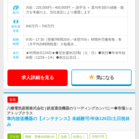
月給：225,000円～400,000円 ＋ 諸手当 ＋ 賞与年3回※経験・能
力を考慮の上、当社規定により優遇します…
給与
400万円～700万円
初年度
年収
9:00～17:30（実働7時間20分／休憩70分）時間外労働有無：有
勤務
時間
（月平均20時間程度）※毎週水…
★年間休日124日★◆完全週休2日制（土・日）◆祝日◆年末年始
休日
休暇
休暇（12/29～1/4）◆創立記念日…
求人詳細を見る
気になる
新着
八幡電気産業株式会社 | 鉄道通信機器のリーディングカンパニー◆市場シェ
アトップクラス
車内放送機器の【メンテナンス】未経験可/年休120日/土日祝休
み
正社員
職種・業種未経験OK
急募
転勤なし
学歴不問