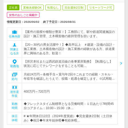
正社員
業種未経験OK
転勤なし
完全週休2日制
リモートワーク可
女性のおしごと掲載中
情報更新日：2026/06/02
終了予定日：
2026/08/31
【案件の規模や種類が豊富！】工務部にて、駅や鉄道関連施設の
設計・施工管理、土木構造物の維持管理を担います。
仕事内容
【20～30代の男女活躍中！】◆高卒以上 ＃建築・設備の設計・
施工業務、土木構造物の設計・施工業務の経験がある方、鉄道業
対象と
界に興味のある方、歓迎！
なる方
【所沢本社または西武鉄道沿線の各事業所勤務】 【転勤なし】
状況に応じてテレワークをすることも可能…
勤務地
月給24万円～各種手当＋賞与年2回※これまでの経験・スキル・
年収等を確認したうえで、役職・処遇を確定します。※試用期…
給与
400万円～720万円
初年度
年収
◆フレックスタイム制標準となる労働時間：１日あたり7時間45
勤務
時間
分コアタイム：10:00～15:00（休…
# ★年間休日122日（2024年度実績）◆完全週休2日制（土日休
休日
休暇
み）◆祝日◆年末年始休暇◆有給休暇…