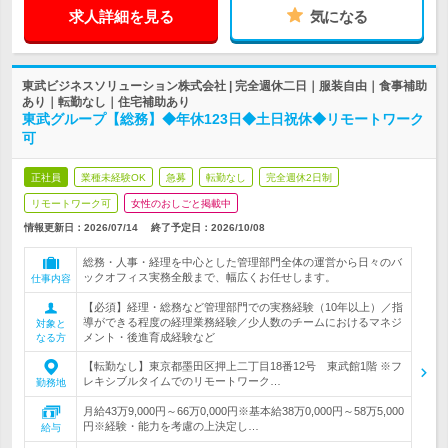
求人詳細を見る
気になる
東武ビジネスソリューション株式会社 | 完全週休二日｜服装自由｜食事補助
あり｜転勤なし｜住宅補助あり
東武グループ【総務】◆年休123日◆土日祝休◆リモートワーク
可
正社員
業種未経験OK
急募
転勤なし
完全週休2日制
リモートワーク可
女性のおしごと掲載中
情報更新日：2026/07/14
終了予定日：
2026/10/08
総務・人事・経理を中心とした管理部門全体の運営から日々のバ
ックオフィス実務全般まで、幅広くお任せします。
仕事内容
【必須】経理・総務など管理部門での実務経験（10年以上）／指
導ができる程度の経理業務経験／少人数のチームにおけるマネジ
対象と
メント・後進育成経験など
なる方
【転勤なし】東京都墨田区押上二丁目18番12号 東武館1階 ※フ
レキシブルタイムでのリモートワーク…
勤務地
月給43万9,000円～66万0,000円※基本給38万0,000円～58万5,000
円※経験・能力を考慮の上決定し…
給与