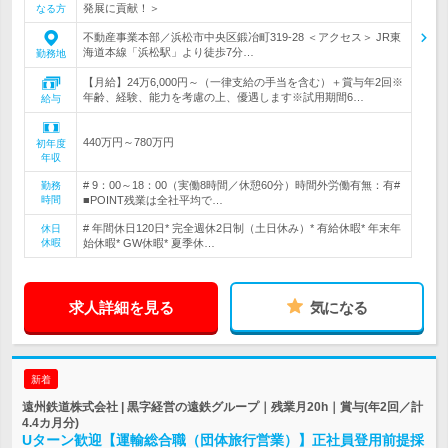
発展に貢献！＞
なる方
不動産事業本部／浜松市中央区鍛冶町319-28 ＜アクセス＞ JR東
海道本線「浜松駅」より徒歩7分…
勤務地
【月給】24万6,000円～（一律支給の手当を含む）＋賞与年2回※
年齢、経験、能力を考慮の上、優遇します※試用期間6…
給与
440万円～780万円
初年度
年収
# 9：00～18：00（実働8時間／休憩60分）時間外労働有無：有#
勤務
時間
■POINT残業は全社平均で…
# 年間休日120日* 完全週休2日制（土日休み）* 有給休暇* 年末年
休日
休暇
始休暇* GW休暇* 夏季休…
求人詳細を見る
気になる
新着
遠州鉄道株式会社 | 黒字経営の遠鉄グループ｜残業月20h｜賞与(年2回／計
4.4カ月分)
Uターン歓迎【運輸総合職（団体旅行営業）】正社員登用前提採