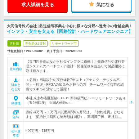
求人詳細を見る
気になる
大同信号株式会社 | 鉄道信号事業を中心に様々な分野へ進出中の老舗企業！
インフラ・安全を支える【回路設計・ハードウェアエンジニア】
正社員
完全週休2日制
リモートワーク可
情報更新日：2026/06/02
終了予定日：
2026/08/20
【専門性を高めながら社会インフラに貢献！】鉄道信号や運行管
理システムのハードウェア設計・開発業務を担当して製品開発に
仕事内容
取り組みます。
＜必須＞回路設計の実務経験7年以上（アナログ・デジタル不
問）＜歓迎＞FPGAの知見をお持ちの方 チームワーク抜群の環
対象と
境でスキルを活かして活躍！
なる方
本社 東京都港区新橋6-17-19 新御成門ビル ※リモートワークあり
（週2回程度） ※国内転勤の…
勤務地
月給24万円～35万円※試用期間6ヵ月間は、『契約社員』となり
ます（契約社員期間も給与額は同額）。期間満了後、正社員…
給与
400万円～715万円
初年度
年収