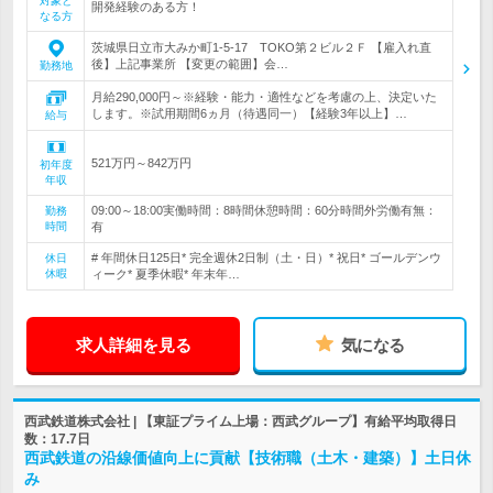
対象と
開発経験のある方！
なる方
茨城県日立市大みか町1-5-17 TOKO第２ビル２Ｆ 【雇入れ直
後】上記事業所 【変更の範囲】会…
勤務地
月給290,000円～※経験・能力・適性などを考慮の上、決定いた
します。※試用期間6ヵ月（待遇同一）【経験3年以上】…
給与
521万円～842万円
初年度
年収
09:00～18:00実働時間：8時間休憩時間：60分時間外労働有無：
勤務
時間
有
# 年間休日125日* 完全週休2日制（土・日）* 祝日* ゴールデンウ
休日
休暇
ィーク* 夏季休暇* 年末年…
求人詳細を見る
気になる
西武鉄道株式会社 | 【東証プライム上場：西武グループ】有給平均取得日
数：17.7日
西武鉄道の沿線価値向上に貢献【技術職（土木・建築）】土日休
み