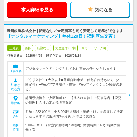
求人詳細を見る
気になる
遠州鉄道株式会社 | 転勤なし／★定着率も高く安定して勤務ができます。
【デジタルマーケティング】年休120日！福利厚生充実！
正社員
急募
転勤なし
完全週休2日制
リモートワーク可
情報更新日：2026/04/09
終了予定日：
2026/09/24
デジタルマーケティングとしてお仕事をお任せいたします！
仕事内容
《必須条件》■大卒以上■普通自動車第一種免許お持ちの方（AT
限定可）■Web/アプリ制作・構築、Webディレクション経験のあ
対象と
る方
なる方
静岡県浜松市中央区旭町12-1 【雇入れ直後】上記事業所 【変更
の範囲】会社の定める各事業所
勤務地
月給：282,000円～448,000円※経験・年齢・能力を考慮して決定
いたします※試用期間3ヶ月あり(待遇に変更な…
給与
9:00～18:00 （所定労働時間：8時間）休憩時間：60分時間外労
勤務
時間
働：有