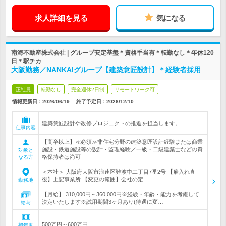
求人詳細を見る
気になる
南海不動産株式会社 | グループ安定基盤＊資格手当有＊転勤なし＊年休120
日＊駅チカ
大阪勤務／NANKAIグループ【建築意匠設計】＊経験者採用
正社員
転勤なし
完全週休2日制
リモートワーク可
情報更新日：2026/06/19
終了予定日：
2026/12/10
建築意匠設計や改修プロジェクトの推進を担当します。
仕事内容
【高卒以上】≪必須≫非住宅分野の建築意匠設計経験または商業
施設・鉄道施設等の設計・監理経験／一級・二級建築士などの資
対象と
格保持者は尚可
なる方
＜本社＞ 大阪府大阪市浪速区難波中二丁目7番2号 【雇入れ直
後】上記事業所 【変更の範囲】会社の定…
勤務地
【月給】 310,000円～360,000円※経験・年齢・能力を考慮して
決定いたします※試用期間3ヶ月あり(待遇に変…
給与
500万円～600万円
初年度