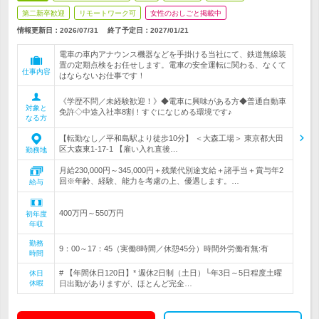
第二新卒歓迎
リモートワーク可
女性のおしごと掲載中
情報更新日：2026/07/31
終了予定日：
2027/01/21
電車の車内アナウンス機器などを手掛ける当社にて、鉄道無線装
置の定期点検をお任せします。電車の安全運転に関わる、なくて
仕事内容
はならないお仕事です！
《学歴不問／未経験歓迎！》◆電車に興味がある方◆普通自動車
対象と
免許◇中途入社率8割！すぐになじめる環境です♪
なる方
【転勤なし／平和島駅より徒歩10分】 ＜大森工場＞ 東京都大田
区大森東1-17-1 【雇い入れ直後…
勤務地
月給230,000円～345,000円＋残業代別途支給＋諸手当＋賞与年2
回※年齢、経験、能力を考慮の上、優遇します。…
給与
400万円～550万円
初年度
年収
勤務
9：00～17：45（実働8時間／休憩45分）時間外労働有無:有
時間
# 【年間休日120日】* 週休2日制（土日）└年3日～5日程度土曜
休日
休暇
日出勤がありますが、ほとんど完全…