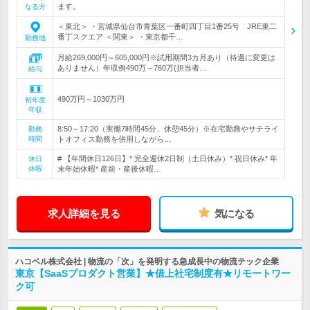
ます。
なる方
＜東北＞ ・宮城県仙台市青葉区一番町四丁目1番25号 JRE東二
番丁スクエア ＜関東＞ ・東京都千…
勤務地
月給269,000円～605,000円※試用期間3カ月あり（待遇に変更は
ありません）年収例490万～760万(担当者…
給与
490万円～1030万円
初年度
年収
8:50～17:20（実働7時間45分、休憩45分）※在宅勤務やサテライ
勤務
時間
トオフィス勤務を併用しながら…
# 【年間休日126日】* 完全週休2日制（土日休み）* 祝日休み* 年
休日
休暇
末年始休暇* 産前・産後休暇…
求人詳細を見る
気になる
ハコベル株式会社 | 物流の「次」を発明する急成長中の物流テック企業
東京【SaaSプロダクト営業】★借上社宅制度有★リモートワー
ク可