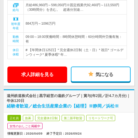
月給486,960円～598,050円※固定残業代92,460円～113,550円
（30時間分）を含む。 超過分別途…
給与
884万円～1096万円
初年度
年収
09:00～18:00実働時間：8時間休憩時間：60分時間外労働有無：
勤務
時間
有
# 【年間休日125日】* 完全週休2日制（土・日）* 祝日* ゴールデ
休日
休暇
ンウィーク* 夏季休暇* 年…
求人詳細を見る
気になる
遠州鉄道株式会社 | 黒字経営の遠鉄グループ｜賞与(年2回／計4.7カ月分)｜
年休120日
経験者歓迎／総合生活産業企業の【経理】※静岡／浜松※
正社員
急募
完全週休2日制
第二新卒歓迎
リモートワーク可
女性のおしごと掲載中
情報更新日：2026/04/09
終了予定日：
2026/09/24