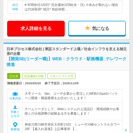
# 年間休日120日* 完全週休2日制(水・日) ※休みが取れない場合
休日
休暇
は代休取得* 祝日* 有給休暇…
求人詳細を見る
気になる
日本プロセス株式会社 | 東証スタンダード上場／社会インフラを支える独立
系IT企業
【開発SE(リーダー職)】WEB・クラウド・駅務機器_テレワーク
推進
正社員
完全週休2日制
リモートワーク可
情報更新日：2026/05/20
終了予定日：
2026/11/09
大手メーカ、Sier、ユーザ企業から受注したWEBのSaaS/パッケ
ージ開発・構築業務をお任せいたします！
仕事内容
チームリーダとして、Webシステムの上流設計・開発経験やお客
対象と
様との仕様調整の経験ある方を募集します！
なる方
神奈川県川崎市幸区大宮町1310 ミューザ川崎セントラルタワー
26F 【雇入れ直後】上記事業所 【…
勤務地