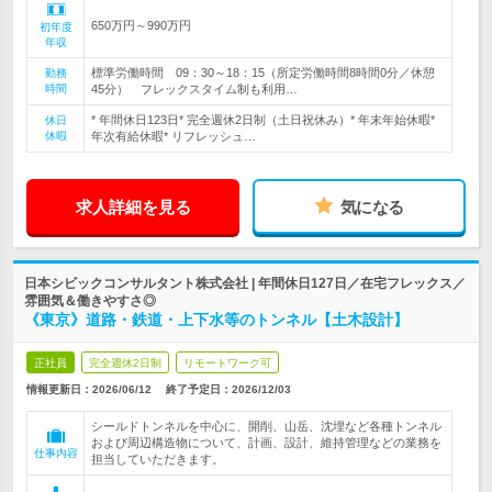
650万円～990万円
初年度
年収
標準労働時間 09：30～18：15（所定労働時間8時間0分／休憩
勤務
時間
45分） フレックスタイム制も利用…
* 年間休日123日* 完全週休2日制（土日祝休み）* 年末年始休暇*
休日
休暇
年次有給休暇* リフレッシュ…
求人詳細を見る
気になる
日本シビックコンサルタント株式会社 | 年間休日127日／在宅フレックス／
雰囲気＆働きやすさ◎
《東京》道路・鉄道・上下水等のトンネル【土木設計】
正社員
完全週休2日制
リモートワーク可
情報更新日：2026/06/12
終了予定日：
2026/12/03
シールドトンネルを中心に、開削、山岳、沈埋など各種トンネル
および周辺構造物について、計画、設計、維持管理などの業務を
仕事内容
担当していただきます。