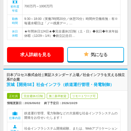
700万円～1000万円
初年度
年収
9:30～18:00（実働7時間20分／休憩70分）時間外労働有無：有※
勤務
時間
毎週水曜日は「ノー残業デー」…
★年間休日124日★◆完全週休2日制（土・日）◆祝日◆年末年始
休日
休暇
休暇（12/29～1/4）◆創立記念日…
求人詳細を見る
気になる
日本プロセス株式会社 | 東証スタンダード上場／社会インフラを支える独立
系IT企業
茨城【開発SE】社会インフラ（鉄道運行管理・発電制御）
正社員
完全週休2日制
第二新卒歓迎
リモートワーク可
情報更新日：2026/06/02
終了予定日：
2026/10/29
鉄道運行管理、電力制御などの大規模な社会インフラシステムの
開発をお任せいたします！
仕事内容
社会インフラシステム開発経験、または、Webアプリケーション