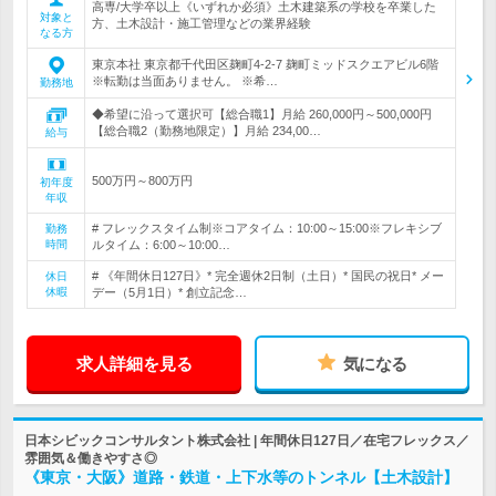
高専/大学卒以上《いずれか必須》土木建築系の学校を卒業した
対象と
方、土木設計・施工管理などの業界経験
なる方
東京本社 東京都千代田区麹町4-2-7 麹町ミッドスクエアビル6階
※転勤は当面ありません。 ※希…
勤務地
◆希望に沿って選択可【総合職1】月給 260,000円～500,000円
【総合職2（勤務地限定）】月給 234,00…
給与
500万円～800万円
初年度
年収
# フレックスタイム制※コアタイム：10:00～15:00※フレキシブ
勤務
時間
ルタイム：6:00～10:00…
# 《年間休日127日》* 完全週休2日制（土日）* 国民の祝日* メー
休日
休暇
デー（5月1日）* 創立記念…
求人詳細を見る
気になる
日本シビックコンサルタント株式会社 | 年間休日127日／在宅フレックス／
雰囲気＆働きやすさ◎
《東京・大阪》道路・鉄道・上下水等のトンネル【土木設計】