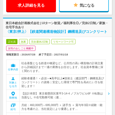
求人詳細を見る
気になる
東日本総合計画株式会社 | UIターン歓迎／福利厚生◎／完休2日制／家族・
住宅手当あり
〈東京/押上〉【鉄道関連構造物設計】鋼構造及びコンクリート
正社員
急募
完全週休2日制
リモートワーク可
女性のおしごと掲載中
情報更新日：2026/07/28
終了予定日：
2027/01/18
社会基盤となる鉄道や橋梁など、公共性の高い構造物の計画立案
から詳細設計まで一連の業務をお任せします。社会資本整備に深
仕事内容
く関わります。
経験者優遇！＜必須＞■高卒以上■技術士（建設部門：鋼構造及び
コンクリート）の資格｜安定した環境で専門性を高めたい方を歓
対象と
迎します！
なる方
【設計本部】 東京都墨田区業平3-14-4 ノブカワビル6F ※転勤は
当面なし ※在宅勤務可能（週…
勤務地
月給：460,000円～695,000円 ＋ 諸手当 ＋ 賞与年3回※経験・能
力を考慮の上、当社規定により優遇します…
給与