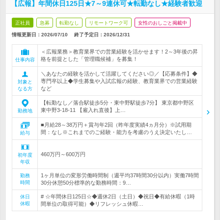
【広報】年間休日125日★7～9連休可★転勤なし★経験者歓迎
正社員
急募
転勤なし
リモートワーク可
女性のおしごと掲載中
情報更新日：2026/07/10
終了予定日：
2026/12/31
＜広報業務＞教育業界での営業経験を活かせます！2～3年後の昇
格を前提とした「管理職候補」を募集！
仕事内容
＼あなたの経験を活かして活躍してください◎／【応募条件】◆
専門卒以上◆学生募集や入試広報の経験、教育業界での営業経験
対象と
など
なる方
【転勤なし／落合駅徒歩5分・東中野駅徒歩7分】 東京都中野区
東中野3-18-11 【雇入れ直後】上…
勤務地
■月給28～38万円＋賞与年2回（昨年度実績4ヵ月分）※試用期
間：なし※これまでのご経験・能力を考慮のうえ決定いたし…
給与
460万円～600万円
初年度
年収
1ヶ月単位の変形労働時間制（週平均37時間30分以内）実働7時間
勤務
時間
30分休憩50分標準的な勤務時間：9…
# ☆年間休日125日☆◆週休2日（土日）◆祝日◆有給休暇（1時
休日
休暇
間単位の取得可能）◆リフレッシュ休暇…