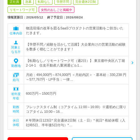
正社員
急募
転勤なし
学歴不問
完全週休2日制
リモートワーク可
女性のおしごと掲載中
情報更新日：2026/05/12
終了予定日：
2026/08/24
物流現場の改革を図るSaaSプロダクトの営業活動をご担当いた
だきます。
仕事内容
【学歴不問／経験を活かして活躍】大企業向けの営業活動の経験
対象と
を数多く積むことができます！
なる方
【転勤なし／リモートワーク可（週2日）】 東京都中央区八丁堀
2-14-1 住友不動産八重洲通ビル1…
勤務地
月給：494,000円～874,000円 ＜月給内訳＞・基本給：330,238 円
～577,767円・LP手当：一律…
給与
600万円～1500万円
初年度
年収
フレックスタイム制（コアタイム 11:00～16:00）※週初めに限り
勤務
時間
コアタイム 10:00～16…
# 年間休日123日* 完全週休2日制（土・日）* 祝日* 有給休暇（入
休日
休暇
社時5日、半年後5日付与）*…