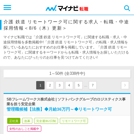
介護 鉄道 リモートワーク可に関する求人・転職・中途
採用情報＜8/6（木）更新＞
マイナビ転職では「介護 鉄道 リモートワーク可」に関連する転職・求人・中
途採用情報を多数掲載中!「介護 鉄道 リモートワーク可」の転職・求人情報を
探しているあなたにおすすめのお仕事を掲載しています。「介護 鉄道 リモー
トワーク可」に関連するキーワードからも転職・求人情報をお探しいただける
ので、あなたにぴったりのお仕事を見つけてみてください!
1～50件 (全338件中)
…
1
2
3
4
5
7
SBフレームワークス株式会社 | ソフトバンクグループのロジスティクス事
業を担う安定企業
管理職候補【法務】◆月給36万円～◆リモートワーク可
正社員
急募
完全週休2日制
リモートワーク可
女性のおしごと掲載中