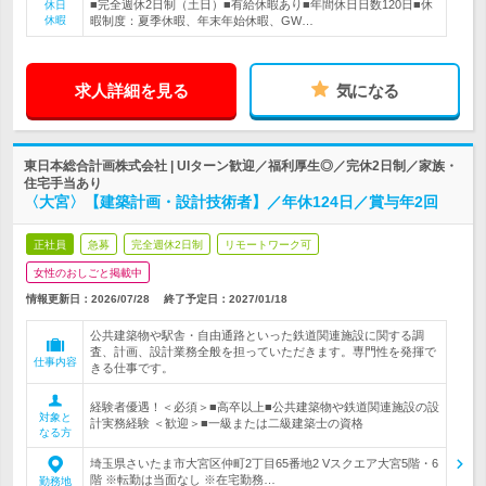
■完全週休2日制（土日）■有給休暇あり■年間休日日数120日■休
休日
休暇
暇制度：夏季休暇、年末年始休暇、GW…
求人詳細を見る
気になる
東日本総合計画株式会社 | UIターン歓迎／福利厚生◎／完休2日制／家族・
住宅手当あり
〈大宮〉【建築計画・設計技術者】／年休124日／賞与年2回
正社員
急募
完全週休2日制
リモートワーク可
女性のおしごと掲載中
情報更新日：2026/07/28
終了予定日：
2027/01/18
公共建築物や駅舎・自由通路といった鉄道関連施設に関する調
査、計画、設計業務全般を担っていただきます。専門性を発揮で
仕事内容
きる仕事です。
経験者優遇！＜必須＞■高卒以上■公共建築物や鉄道関連施設の設
対象と
計実務経験 ＜歓迎＞■一級または二級建築士の資格
なる方
埼玉県さいたま市大宮区仲町2丁目65番地2 Vスクエア大宮5階・6
階 ※転勤は当面なし ※在宅勤務…
勤務地