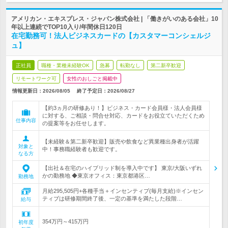
アメリカン・エキスプレス・ジャパン株式会社 | 「働きがいのある会社」10
年以上連続でTOP10入り/年間休日120日
在宅勤務可！法人ビジネスカードの【カスタマーコンシェルジ
ュ】
正社員
職種・業種未経験OK
急募
転勤なし
第二新卒歓迎
リモートワーク可
女性のおしごと掲載中
情報更新日：2026/08/05
終了予定日：
2026/08/27
【約3ヵ月の研修あり！】ビジネス・カード会員様・法人会員様
に対する、ご相談・問合せ対応、カードをお役立ていただくため
仕事内容
の提案等をお任せします。
【未経験＆第二新卒歓迎】販売や飲食など異業種出身者が活躍
対象と
中！事務職経験者も歓迎です。
なる方
【出社＆在宅のハイブリッド制を導入中です】 東京/大阪いずれ
かの勤務地 ◆東京オフィス：東京都港区…
勤務地
月給295,505円+各種手当＋インセンティブ(毎月支給)※インセン
ティブは研修期間終了後、一定の基準を満たした段階…
給与
354万円～415万円
初年度