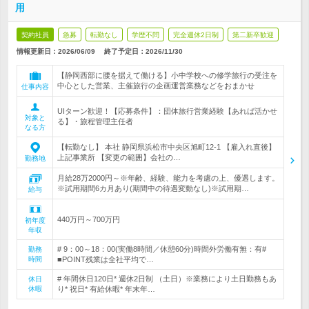
用
契約社員
急募
転勤なし
学歴不問
完全週休2日制
第二新卒歓迎
情報更新日：2026/06/09
終了予定日：
2026/11/30
【静岡西部に腰を据えて働ける】小中学校への修学旅行の受注を
中心とした営業、主催旅行の企画運営業務などをおまかせ
仕事内容
UIターン歓迎！【応募条件】：団体旅行営業経験【あれば活かせ
対象と
る】・旅程管理主任者
なる方
【転勤なし】 本社 静岡県浜松市中央区旭町12-1 【雇入れ直後】
上記事業所 【変更の範囲】会社の…
勤務地
月給28万2000円～※年齢、経験、能力を考慮の上、優遇します。
※試用期間6カ月あり(期間中の待遇変動なし)※試用期…
給与
440万円～700万円
初年度
年収
# 9：00～18：00(実働8時間／休憩60分)時間外労働有無：有#
勤務
時間
■POINT残業は全社平均で…
# 年間休日120日* 週休2日制 （土日）※業務により土日勤務もあ
休日
休暇
り* 祝日* 有給休暇* 年末年…