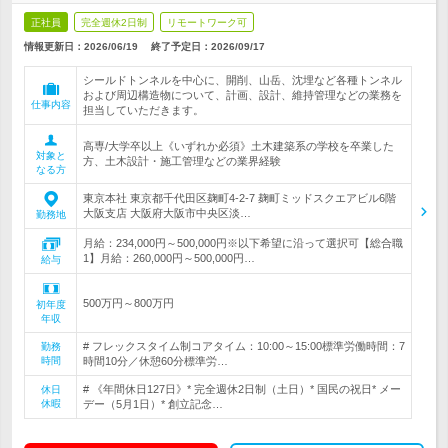
正社員
完全週休2日制
リモートワーク可
情報更新日：2026/06/19
終了予定日：
2026/09/17
シールドトンネルを中心に、開削、山岳、沈埋など各種トンネル
および周辺構造物について、計画、設計、維持管理などの業務を
仕事内容
担当していただきます。
高専/大学卒以上《いずれか必須》土木建築系の学校を卒業した
対象と
方、土木設計・施工管理などの業界経験
なる方
東京本社 東京都千代田区麹町4-2-7 麹町ミッドスクエアビル6階
大阪支店 大阪府大阪市中央区淡…
勤務地
月給：234,000円～500,000円※以下希望に沿って選択可【総合職
1】月給：260,000円～500,000円…
給与
500万円～800万円
初年度
年収
# フレックスタイム制コアタイム：10:00～15:00標準労働時間：7
勤務
時間
時間10分／休憩60分標準労…
# 《年間休日127日》* 完全週休2日制（土日）* 国民の祝日* メー
休日
休暇
デー（5月1日）* 創立記念…