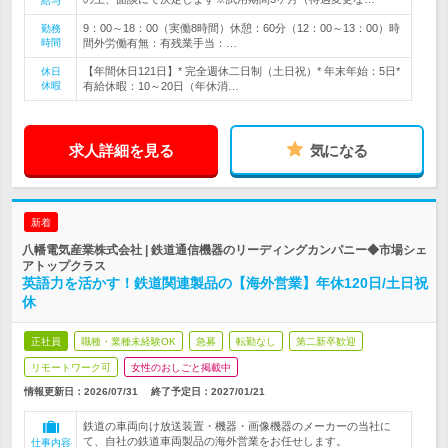
給与
9：00～18：00（実働8時間）休憩：60分（12：00～13：00）時
勤務
時間
間外労働有無：有残業手当：…
【年間休日121日】* 完全週休二日制（土日祝）* 年末年始：5日*
休日
休暇
有給休暇：10～20日（年休消…
求人詳細を見る
気になる
新着
八幡電気産業株式会社 | 鉄道通信機器のリーディングカンパニー◆市場シェ
アトップクラス
英語力を活かす！鉄道関連製品の【海外営業】年休120日/土日祝
休
正社員
職種・業種未経験OK
急募
転勤なし
第二新卒歓迎
リモートワーク可
女性のおしごと掲載中
情報更新日：2026/07/31
終了予定日：
2027/01/21
鉄道の車両向け放送装置・機器・画像機器のメーカーの当社に
て、自社の鉄道車両製品の海外営業をお任せします。
仕事内容