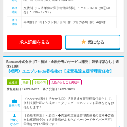
給与
交代制（1ヶ月単位の変形労働時間制）* 7:00～16:00（休憩60
勤務
時間
分）* 8:30～17:30（…
休日
年間休日107日シフト制／月9日休（2月のみ8日休）4週8休
休暇
求人詳細を見る
気になる
Bancor株式会社 | IT・福祉・金融分野のサービス開発｜残業ほぼなし｜週
休2日制
《福岡》ユニプレkids香椎校の【児童発達支援管理責任者】
正社員
急募
学歴不問
女性のおしごと掲載中
情報更新日：2026/04/07
終了予定日：
2026/10/05
《あなたの経験を活かせる◎》児童発達支援管理責任者として、
個別支援計画の作成やモニタリング・マネジメント業務などをお
仕事内容
任せします！
【経験者募集】＜必須＞◆児童発達支援管理責任者の資格◆普通
自動車運転免許（送迎業務があるためペーパードライバー不可）
対象と
◎働きやすい環境です！
なる方