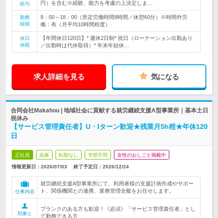
円）を含む※経験、能力を考慮の上決定しま…
給与
9：00～18：00（所定労働時間8時間／休憩60分）※時間外労
勤務
時間
働：有（月平均10時間程度）
【年間休日120日】* 週休2日制* 祝日（ローテーション出勤あり
休日
休暇
／出勤時は代休取得）* 年末年始休…
求人詳細を見る
気になる
合同会社Makahou | 地域社会に貢献する就労継続支援A型事業所｜基本土日
祝休み
【サービス管理責任者】U・Iターン歓迎★残業月5h程★年休120
日
正社員
急募
転勤なし
学歴不問
女性のおしごと掲載中
情報更新日：2026/07/03
終了予定日：
2026/12/24
就労継続支援A型事業所にて、利用者様の支援計画作成やサポー
ト、関係機関との連携、業務管理全般をお任せします。
仕事内容
ブランクのある方も歓迎！《必須》「サービス管理責任者」とし
対象と
て勤務できる方