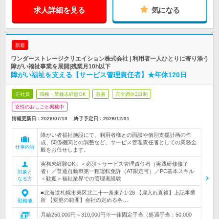
求人詳細を見る
気になる
新着
ワンダーストレージクリエイション株式会社 | 利用者一人ひとりに寄り添う
障がい福祉事業を展開|残業月10h以下
障がい福祉を支える【サービス管理責任者】★年休120日
正社員
職種・業種未経験OK
急募
完全週休2日制
女性のおしごと掲載中
情報更新日：2026/07/10
終了予定日：
2026/12/31
障がい者福祉施設にて、利用者様との面談や個別支援計画の作
成、関係機関との調整など、サービス管理責任者としての業務全
仕事内容
般をお任せします。
実務未経験OK！＜必須＞サービス管理責任者（実践研修修了
者）／普通自動車第一種運転免許（AT限定可）／PC基本スキル
対象と
＜歓迎＞福祉業界での管理者経験
なる方
■北海道札幌市東区北二十一条東7-1-28 【雇入れ直後】上記事業
所 【変更の範囲】会社の定める各…
勤務地
月給250,000円～310,000円※一律固定手当（処遇手当：50,000