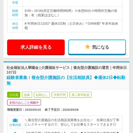
年収
9:00～18:00(所定労働時間8時間）※休憩60分※時間外労働の有
勤務
時間
無：有（残業ほぼなし）
# 年間休日110日* 週休2日制（土日休み）* GW休暇* 年末年始休
休日
休暇
暇
求人詳細を見る
気になる
社会福祉法人華陽会 | 介護福祉サービス｜複合型介護施設の運営｜年間休日
107日
経験者募集！複合型介護施設の【生活相談員】◆週休2日◆転勤
無
正社員
急募
転勤なし
学歴不問
第二新卒歓迎
女性のおしごと掲載中
情報更新日：2026/05/18
終了予定日：
2026/09/28
＼複合型介護施設の生活相談員業務をお任せ／ 先輩社員が丁寧
にレクチャーするので、安心してお仕事をスタートできます◎
仕事内容