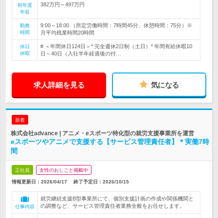
382万円～497万円
初年度
年収
9:00～18:00 （所定労働時間：7時間45分、休憩時間：75分）※
勤務
時間
月平均残業時間20時間
# ＜年間休日124日＞* 完全週休2日制（土日）* 年間有給休暇10
休日
休暇
日～40日（入社半年経過後の付…
求人詳細を見る
気になる
新着
株式会社advance | アニメ・eスポーツ特化型の就労支援事業所を運営
eスポーツやアニメで支援する【サービス管理責任者】＊実働7時
間
正社員
女性のおしごと掲載中
情報更新日：2026/04/17
終了予定日：
2026/10/15
就労継続支援B型事業所にて、個別支援計画の作成や関係機関と
の調整など、サービス管理責任者業務全般をお任せします。
仕事内容