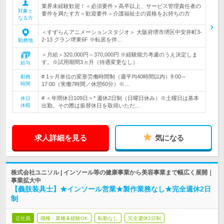
業界未経験歓迎！＜必須要件＞高卒以上、サービス管理責任者の
対象と
要件を満たす方＜歓迎要件＞介護福祉士の資格をお持ちの方
なる方
＜すずらんアニメーションスタジオ＞ 大阪府堺市堺区中安井町3-
2-13 グラン堺東6F ※転居を伴…
勤務地
＜月給＞320,000円～370,000円 ※経験能力考慮のうえ決定しま
す。※試用期間3ヵ月（待遇変更なし）
給与
# 1ヶ月単位の変形労働時間制（週平均40時間以内）9:00～
勤務
時間
17:00（実働7時間／休憩60分）※…
# ＜年間休日109日＞* 週休2日制（日曜日休み）※土曜日は基本
休日
休暇
出勤。その際は振替休日を取得いただ…
求人詳細を見る
気になる
株式会社ユニソル | インソール等の健康事業から美容事業まで幅広く展開｜
事業拡大中
【義肢装具士】★インソール営業★製作業務なし★完全週休2日
制
正社員
職種・業種未経験OK
転勤なし
完全週休2日制