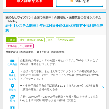
求人詳細を見る
気になる
株式会社ワイズマン | 全国で展開中！介護福祉・医療業界の自社システム
「Mell+」
岩手【システム開発】年休124日◆産休育休実績有◆福利厚生充
実
正社員
職種・業種未経験OK
急募
完全週休2日制
女性のおしごと掲載中
情報更新日：2026/03/31
終了予定日：
2026/09/28
自社開発の電子カルテや介護・福祉システム、Webシステムなど
の設計・開発をお任せします。
仕事内容
＜必須＞専門学校、または大学でプログラミングの勉強経験をお
持ちの方 ※歓迎：設計、プログラミング経験（Windows又はWeb
対象と
アプリケーション）
なる方
■本社 岩手県盛岡市盛岡駅西通2-11-1 【雇入れ直後】上記事業所
【変更の範囲】会社の定める各…
勤務地
月給：220,000円～280,000円※経験・年齢・能力を考慮して決定
いたします※試用期間6ヶ月あり(待遇に変更な…
給与