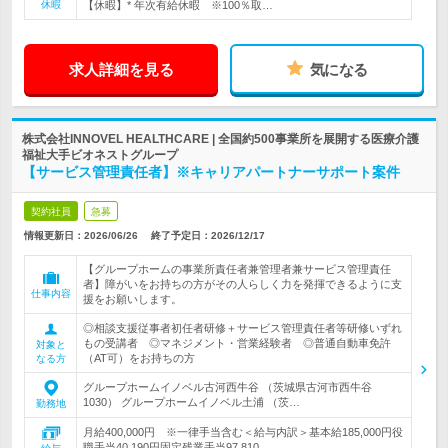
休暇
【休暇】* 年次有給休暇 ※100％取…
求人詳細を見る
気になる
株式会社INNOVEL HEALTHCARE | 全国約500事業所を展開する医療介護
福祉大手ビオネストグループ
【サービス管理責任者】※キャリアパートナーサポート案件
契約社員
急募
情報更新日：2026/06/26
終了予定日：
2026/12/17
【グループホームの事業所責任者兼管理者兼サービス管理責任
者】障がいをお持ちの方がその人らしく力を発揮できるように支
仕事内容
援をお願いします。
◎相談支援従事者初任者研修＋サービス管理責任者等研修いずれ
もの受講者 ◎マネジメント・営業経験者 ◎普通自動車免許
対象と
（AT可）をお持ちの方
なる方
グループホームイノベル古河西牛谷 （茨城県古河市西牛谷
1030） グループホームイノベル土浦 （茨…
勤務地
月給400,000円 ※一律手当含む＜給与内訳＞基本給185,000円役
職手当40,190円固定残業手当97,810…