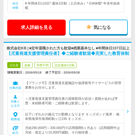
# 年間休日110日* 週休2日制（土日休み）* GW休暇* 年末年始休
休日
休暇
暇
求人詳細を見る
気になる
株式会社KB | ■定年退職された方も歓迎■残業基本なし ■年間休日107日以上
【児童発達支援管理責任者】◆ご経験者歓迎◆充実した教育体制
正社員
急募
学歴不問
完全週休2日制
情報更新日：2026/05/18
終了予定日：
2026/09/28
【ブランク可】児童発達支援施設や放課後等デイサービスの管理
業務をお任せします。
仕事内容
＜児童発達支援管理責任者の資格取得が必須＞資格があれば学
対象と
歴・未経験者可能・ご経験者は歓迎します。
なる方
以下いずれかの拠点での勤務となります キッズボンド海津： 岐
阜県海津市海津町駒ヶ江235 キッズボ…
勤務地
月給290,000円～330,000円※試用期間6ヶ月あり（試用期間中は
月給：規定より10,000円減額。その他待遇…
給与