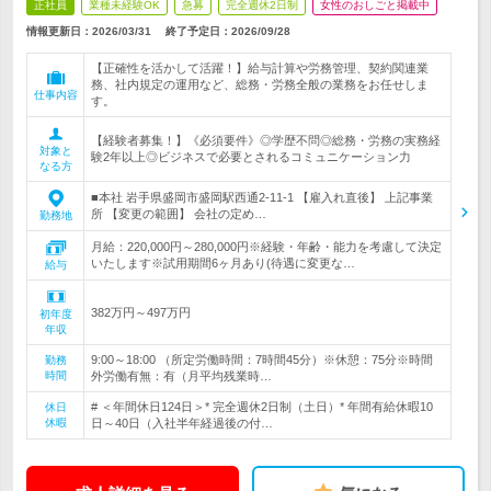
正社員
業種未経験OK
急募
完全週休2日制
女性のおしごと掲載中
情報更新日：2026/03/31
終了予定日：
2026/09/28
【正確性を活かして活躍！】給与計算や労務管理、契約関連業
務、社内規定の運用など、総務・労務全般の業務をお任せしま
仕事内容
す。
【経験者募集！】《必須要件》◎学歴不問◎総務・労務の実務経
対象と
験2年以上◎ビジネスで必要とされるコミュニケーション力
なる方
■本社 岩手県盛岡市盛岡駅西通2-11-1 【雇入れ直後】 上記事業
所 【変更の範囲】 会社の定め…
勤務地
月給：220,000円～280,000円※経験・年齢・能力を考慮して決定
いたします※試用期間6ヶ月あり(待遇に変更な…
給与
382万円～497万円
初年度
年収
9:00～18:00 （所定労働時間：7時間45分）※休憩：75分※時間
勤務
時間
外労働有無：有（月平均残業時…
# ＜年間休日124日＞* 完全週休2日制（土日）* 年間有給休暇10
休日
休暇
日～40日（入社半年経過後の付…