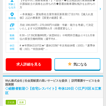
【学歴不問｜経験者募集！】＜必須＞◆生活相談員の業務経験◆
介護福祉士の資格をお持ちの方◆普通自動車運転免許をお持ちの
対象と
方
なる方
＜本体施設＞ 愛知県名古屋市港区新茶屋1丁目1701 【雇入れ直
後】上記の事業所 【変更の範囲】変…
勤務地
月給 198,000円～270,000円※経験・年齢・能力を考慮して決定
いたします※試用期間6カ月（待遇変更なし）
給与
8:30～17:30(実働8時間／休憩60分）※時間外労働あり※1カ月単
勤務
時間
位の変形労働時間制（週平均4…
# ★年間休日107日★* 週休2日制* 年次有給休暇（10日）* 夏季休
休日
休暇
暇（3日）* 特別休暇* …
求人詳細を見る
気になる
WyL株式会社 | 社会貢献度の高いサービスを提供 ｜ 訪問看護サービスを全
国展開
◇経験者歓迎◇【在宅レスパイト】年休120日 ◇江戸川区＆江東
区
正社員
急募