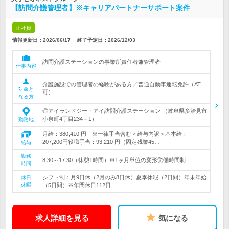
【訪問介護管理者】※キャリアパートナーサポート案件
正社員
情報更新日：2026/06/17
終了予定日：
2026/12/03
訪問介護ステーションの事業所責任者兼管理者
仕事内容
介護施設での管理者の経験がある方／普通自動車運転免許（AT
対象と
可）
なる方
◎アイランドジー・アイ訪問介護ステーション （岐阜県多治見市
小泉町4丁目234－1）
勤務地
月給：380,410 円 ※一律手当含む＜給与内訳＞基本給：
207,200円役職手当：93,210 円（固定残業45…
給与
勤務
8:30～17:30（休憩1時間）※1ヶ月単位の変形労働時間制
時間
シフト制：月9日休（2月のみ8日休）夏季休暇（2日間）年末年始
休日
休暇
（5日間）※年間休日112日
求人詳細を見る
気になる