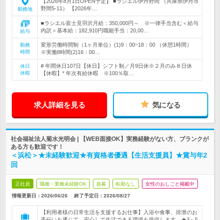
【2026年8月1日OPEN予定】 ■ラシエル伊丹野間 （兵庫県伊丹市
野間5-11） 【2026年…
勤務地
■ラシエル富士見羽沢月給：350,000円～ ※一律手当含む＜給与
内訳＞基本給：182,910円職能手当：20,00…
給与
変形労働時間制（1ヶ月単位）(1)9：00~18：00 （休憩1時間）
勤務
時間
※実働8時間(2)16：00…
# 年間休日107日【休日】シフト制／月9日休※２月のみ８日休
休日
休暇
【休暇】* 年次有給休暇 ※100％取…
求人詳細を見る
気になる
社会福祉法人菊水光明会 | 【WEB面接OK】実務経験がない方、ブランクが
ある方も歓迎です！
＜浜松＞★未経験歓迎★有資格者優遇【生活支援員】★賞与年2
回
正社員
職種・業種未経験OK
急募
転勤なし
女性のおしごと掲載中
情報更新日：2026/06/26
終了予定日：
2026/08/27
【利用者様の日常生活を支援するお仕事】入浴や食事、排泄のお
手伝いを通じて、安心して生活できる環境を提供します。★3～5