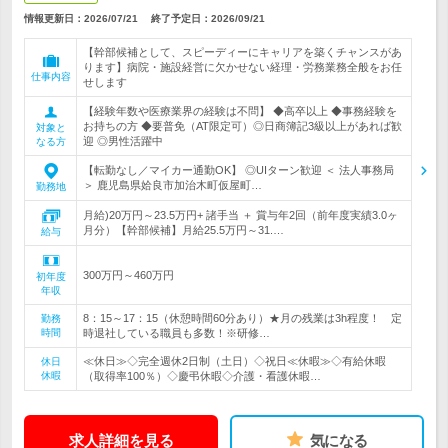
情報更新日：2026/07/21
終了予定日：
2026/09/21
【幹部候補として、スピーディーにキャリアを築くチャンスがあ
ります】病院・施設経営に欠かせない経理・労務業務全般をお任
仕事内容
せします
【経験年数や医療業界の経験は不問】 ◆高卒以上 ◆事務経験を
お持ちの方 ◆要普免（AT限定可）◎日商簿記3級以上があれば歓
対象と
迎 ◎男性活躍中
なる方
【転勤なし／マイカー通勤OK】 ◎UIターン歓迎 ＜ 法人事務局
＞ 鹿児島県姶良市加治木町仮屋町…
勤務地
月給)20万円～23.5万円+ 諸手当 ＋ 賞与年2回（前年度実績3.0ヶ
月分）【幹部候補】月給25.5万円～31.…
給与
300万円～460万円
初年度
年収
8：15～17：15（休憩時間60分あり）★月の残業は3h程度！ 定
勤務
時間
時退社している職員も多数！※研修…
≪休日≫◇完全週休2日制（土日）◇祝日≪休暇≫◇有給休暇
休日
休暇
（取得率100％）◇慶弔休暇◇介護・看護休暇…
求人詳細を見る
気になる