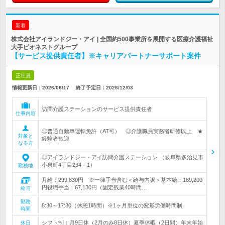
新着
株式会社アイランドジー・アイ | 全国約500事業所を展開する医療介護福祉
大手ビオネストグループ
【サービス提供責任者】※キャリアパートナーサポート案件
正社員
情報更新日：2026/06/17
終了予定日：
2026/12/03
訪問介護ステーションのサービス提供責任者
仕事内容
◎普通自動車運転免許（AT可） ◎介護職員実務者研修以上 ★
対象と
経験者歓迎
なる方
◎アイランドジー・アイ訪問介護ステーション （岐阜県多治見市
小泉町4丁目234－1）
勤務地
月給：299,830円 ※一律手当含む＜給与内訳＞基本給：189,200
円役職手当：67,130円（固定残業40時間…
給与
勤務
8:30～17:30（休憩1時間）※1ヶ月単位の変形労働時間制
時間
シフト制：月9日休（2月のみ8日休）夏季休暇（2日間）年末年始
休日