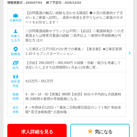
情報更新日：2026/07/03
終了予定日：
2026/12/24
【訪問看護の幅広い経験を活かせる職場】◆小児の医療的ケア児
がいるご家庭へ訪問し、成長や発達を見守りながらご家族のサポ
仕事内容
ートをお任せします！
◇訪問看護経験やブランクは不問◇【必須】◇看護師免許 ◇小児
看護または障害児看護の経験 ◇高卒以上 ◇夜間や早朝勤務が可
対象と
能な方 ほか
なる方
＼江東区と江戸川区の2か所での募集／ 【東京都】 ■江東区富岡
1-10-3 セブンスターマンション…
勤務地
【月給】295,000円～380,000円 ※経験・年齢・能力を考慮して
決定いたします※試用期間3ヶ月あり(待遇に変…
給与
413万円～551万円
初年度
年収
9：00～18：00【実働】8時間【休憩】60分※平均的な月残業時
勤務
時間
間 20時間※夜間や早朝勤務になる…
# ＜年間休日120日＞* 週休二日制(曜日固定のシフト制)* 有給休
休日
休暇
暇* 育児休暇制度* 介護休職…
求人詳細を見る
気になる