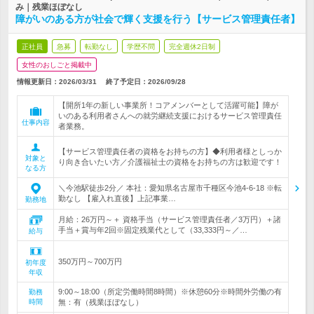
み｜残業ほぼなし
障がいのある方が社会で輝く支援を行う【サービス管理責任者】
正社員
急募
転勤なし
学歴不問
完全週休2日制
女性のおしごと掲載中
情報更新日：2026/03/31
終了予定日：
2026/09/28
【開所1年の新しい事業所！コアメンバーとして活躍可能】障が
いのある利用者さんへの就労継続支援におけるサービス管理責任
仕事内容
者業務。
【サービス管理責任者の資格をお持ちの方】◆利用者様としっか
対象と
り向き合いたい方／介護福祉士の資格をお持ちの方は歓迎です！
なる方
＼今池駅徒歩2分／ 本社：愛知県名古屋市千種区今池4-6-18 ※転
勤なし 【雇入れ直後】上記事業…
勤務地
月給：26万円～＋ 資格手当（サービス管理責任者／3万円）＋諸
手当＋賞与年2回※固定残業代として（33,333円～／…
給与
350万円～700万円
初年度
年収
9:00～18:00（所定労働時間8時間）※休憩60分※時間外労働の有
勤務
時間
無：有（残業ほぼなし）