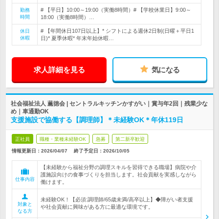
# 【平日】10:00～19:00（実働8時間）# 【学校休業日】9:00～
勤務
時間
18:00（実働8時間）…
# 【年間休日107日以上】* シフトによる週休2日制(日曜＋平日1
休日
休暇
日)* 夏季休暇* 年末年始休暇…
求人詳細を見る
気になる
社会福祉法人 薫徳会 | セントラルキッチンかすがい｜賞与年2回｜残業少な
め｜車通勤OK
支援施設で協働する【調理師】＊未経験OK＊年休119日
正社員
職種・業種未経験OK
急募
第二新卒歓迎
情報更新日：2026/04/07
終了予定日：
2026/10/05
【未経験から福祉分野の調理スキルを習得できる職場】病院や介
護施設向けの食事づくりを担当します。社会貢献を実感しながら
仕事内容
働けます。
未経験OK！【必須:調理師/65歳未満/高卒以上】◆障がい者支援
対象と
や社会貢献に興味がある方に最適な環境です。
なる方