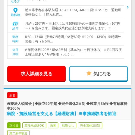
なる方
栃木県宇都宮市駅前通り3-4-5 U-SQUARE 6階 ※マイカー通勤可
※転勤なし 【雇入れ直…
勤務地
月給：29万円～※上記には月30時間分の一律固定残業代（9万円
～）を含みます。固定残業代超過分は別途支給します。※一…
給与
8:30～17:00（実働7.5時間／休憩60分 ※12:00～13:00）※時間外
勤務
時間
労働：有（月5時…
# 年間休日120日* 週休2日制（基本的に土日祝休み）※月1回程度
休日
休暇
土曜出勤あり* GW休暇（5日）…
求人詳細を見る
気になる
新着
医療法人碩済会 | ◆設立60年超 ◆完全週休2日制 ◆残業月3h程 ◆有給取得
率100％
病院・施設経営を支える【経理財務】※事務経験者を歓迎
正社員
業種未経験OK
急募
転勤なし
完全週休2日制
第二新卒歓迎