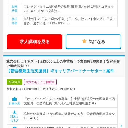
フレックスタイム制* 標準労働時間8時間／休憩:1時間* コアタイ
勤務
時間
ム10:00～16:00* 標準労…
年間休日120日以上週休2日制（日・祝、他シフト制／月10日以上
休日
休暇
休み）夏季休暇（8/13～8/15）…
求人詳細を見る
気になる
株式会社ビオネスト | 全国500以上の事業所・従業員数5,000名｜安定基盤
で組織拡大中！
【管理者兼生活支援員】※キャリアパートナーサポート案件
契約社員
女性のおしごと掲載中
情報更新日：2026/06/05
終了予定日：
2026/11/19
【オープニングスタッフ大募集！】生活介護施設の管理者兼生活
支援員 ◎契約社員（6カ月／正社員登用制度あり）
仕事内容
◎障がい者施設での管理者の経験がある方 ◎普通自動車運転免
対象と
許（AT可）
なる方