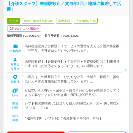
【介護スタッフ】未経験歓迎／賞与年2回／地域に根差して活
躍！
正社員
職種・業種未経験OK
学歴不問
完全週休2日制
女性のおしごと掲載中
情報更新日：2026/07/07
終了予定日：
2026/12/28
高齢者施設および併設デイサービスの運営を支える介護業務全般
（見守り、各種介助など）をお任せします。
仕事内容
未経験歓迎！【必須要件】▼学歴不問▼無資格OK│◎ご利用者様
対象と
に寄り添った対応ができる方にぴったりの環境です！
なる方
《現在は、茨城県日立市・ひたちなか市・土浦市・那珂市、福島
県いわき市の各施設にて募集しております》…
勤務地
月給23万4,000円～＋諸手当＋賞与年2回《月給例※勤務エリアに
よって異なります》いわき市：25万1,000円日立…
給与
シフト制実働時間：1日当たり最大8時間(1) 07：00～ 16：00(2)
勤務
時間
08：00～ 17：0…
休日
* 週休2日制（シフト制）* 有給休暇※年間休日105日
休暇