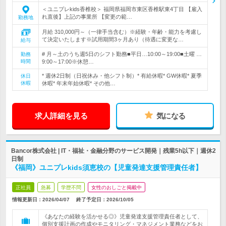
＜ユニプレkids香椎校＞ 福岡県福岡市東区香椎駅東4丁目 【雇入
れ直後】上記の事業所 【変更の範…
勤務地
月給 310,000円～（一律手当含む）※経験・年齢・能力を考慮し
て決定いたします※試用期間3ヶ月あり（待遇に変更な…
給与
# 月～土のうち週5日のシフト勤務■平日…10:00～19:00■土曜 …
勤務
時間
9:00～17:00※休憩…
* 週休2日制（日祝休み・他シフト制）* 有給休暇* GW休暇* 夏季
休日
休暇
休暇* 年末年始休暇* その他…
求人詳細を見る
気になる
Bancor株式会社 | IT・福祉・金融分野のサービス開発｜残業5h以下｜週休2
日制
《福岡》ユニプレkids須恵校の【児童発達支援管理責任者】
正社員
急募
学歴不問
女性のおしごと掲載中
情報更新日：2026/04/07
終了予定日：
2026/10/05
《あなたの経験を活かせる◎》児童発達支援管理責任者として、
個別支援計画の作成やモニタリング・マネジメント業務などをお