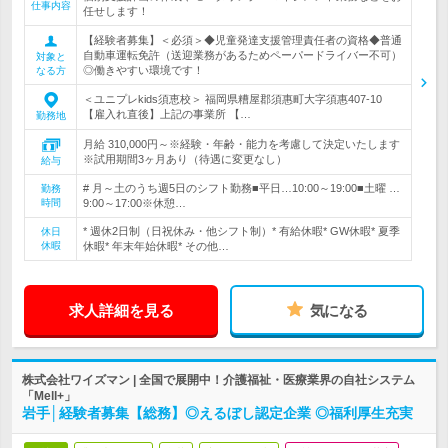
仕事内容
任せします！
【経験者募集】＜必須＞◆児童発達支援管理責任者の資格◆普通
自動車運転免許（送迎業務があるためペーパードライバー不可）
対象と
◎働きやすい環境です！
なる方
＜ユニプレkids須恵校＞ 福岡県糟屋郡須惠町大字須惠407-10
【雇入れ直後】上記の事業所 【…
勤務地
月給 310,000円～※経験・年齢・能力を考慮して決定いたします
※試用期間3ヶ月あり（待遇に変更なし）
給与
# 月～土のうち週5日のシフト勤務■平日…10:00～19:00■土曜 …
勤務
時間
9:00～17:00※休憩…
* 週休2日制（日祝休み・他シフト制）* 有給休暇* GW休暇* 夏季
休日
休暇
休暇* 年末年始休暇* その他…
求人詳細を見る
気になる
株式会社ワイズマン | 全国で展開中！介護福祉・医療業界の自社システム
「Mell+」
岩手│経験者募集【総務】◎えるぼし認定企業 ◎福利厚生充実