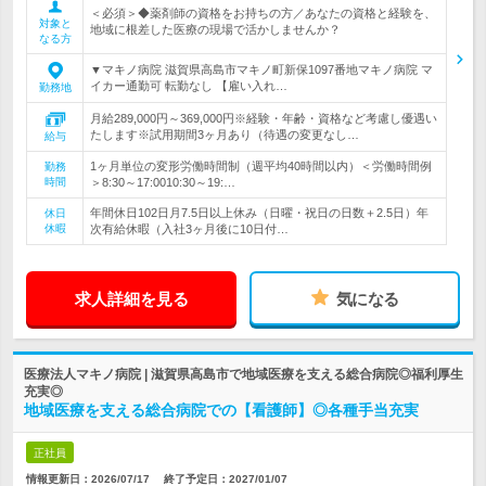
＜必須＞◆薬剤師の資格をお持ちの方／あなたの資格と経験を、
対象と
地域に根差した医療の現場で活かしませんか？
なる方
▼マキノ病院 滋賀県高島市マキノ町新保1097番地マキノ病院 マ
イカー通勤可 転勤なし 【雇い入れ…
勤務地
月給289,000円～369,000円※経験・年齢・資格など考慮し優遇い
たします※試用期間3ヶ月あり（待遇の変更なし…
給与
1ヶ月単位の変形労働時間制（週平均40時間以内）＜労働時間例
勤務
時間
＞8:30～17:0010:30～19:…
年間休日102日月7.5日以上休み（日曜・祝日の日数＋2.5日）年
休日
休暇
次有給休暇（入社3ヶ月後に10日付…
求人詳細を見る
気になる
医療法人マキノ病院 | 滋賀県高島市で地域医療を支える総合病院◎福利厚生
充実◎
地域医療を支える総合病院での【看護師】◎各種手当充実
正社員
情報更新日：2026/07/17
終了予定日：
2027/01/07