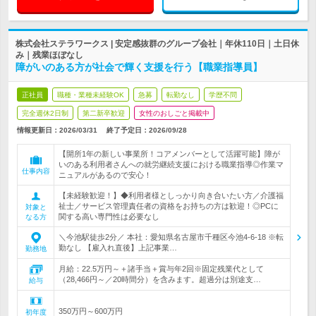
株式会社ステラワークス | 安定感抜群のグループ会社｜年休110日｜土日休
み｜残業ほぼなし
障がいのある方が社会で輝く支援を行う【職業指導員】
正社員
職種・業種未経験OK
急募
転勤なし
学歴不問
完全週休2日制
第二新卒歓迎
女性のおしごと掲載中
情報更新日：2026/03/31
終了予定日：
2026/09/28
【開所1年の新しい事業所！コアメンバーとして活躍可能】障が
いのある利用者さんへの就労継続支援における職業指導◎作業マ
仕事内容
ニュアルがあるので安心！
【未経験歓迎！】◆利用者様としっかり向き合いたい方／介護福
祉士／サービス管理責任者の資格をお持ちの方は歓迎！◎PCに
対象と
関する高い専門性は必要なし
なる方
＼今池駅徒歩2分／ 本社：愛知県名古屋市千種区今池4-6-18 ※転
勤なし 【雇入れ直後】上記事業…
勤務地
月給：22.5万円～＋諸手当＋賞与年2回※固定残業代として
（28,466円～／20時間分）を含みます。超過分は別途支…
給与
350万円～600万円
初年度