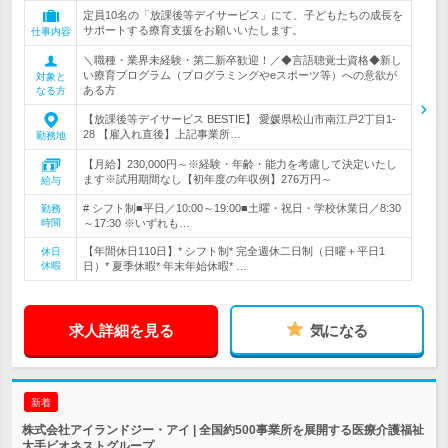
定員10名の「放課後等デイサービス」にて、子どもたちの成長を
サポートする療育支援をお願いいたします。
仕事内容
＼職種・業界未経験・第二新卒歓迎！／◆言語聴覚士資格◆新し
い療育プログラム（プログラミングやeスポーツ等）への意欲が
対象と
ある方
なる方
【放課後等デイサービス BESTIE】 愛媛県松山市南江戸2丁目1-
28 【雇入れ直後】上記事業所…
勤務地
【月給】230,000円～※経験・年齢・能力を考慮して決定いたし
ます※試用期間なし【初年度の年収例】276万円～
給与
# シフト制■平日／10:00～19:00■土曜・祝日・学校休業日／8:30
勤務
時間
～17:30 ※いずれも…
【年間休日110日】* シフト制* 完全週休二日制（日曜＋平日1
休日
休暇
日）* 夏季休暇* 年末年始休暇* …
求人詳細を見る
気になる
新着
株式会社アイランドジー・アイ | 全国約500事業所を展開する医療介護福祉
大手ビオネストグループ