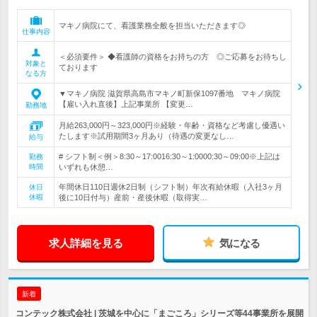
マキノ病院にて、看護業務全般を担当いただきます◎
仕事内容
＜必須要件＞ ◆看護師の資格をお持ちの方 ◎ご応募をお待ちし
対象と
ております
なる方
▼マキノ病院 滋賀県高島市マキノ町新保1097番地 マキノ病院
【雇い入れ直後】上記事業所 【変更…
勤務地
月給263,000円～323,000円※経験・年齢・資格など考慮し優遇い
たします※試用期間3ヶ月あり（待遇の変更なし…
給与
# シフト制＜例＞8:30～17:0016:30～1:0000:30～09:00※上記は
勤務
時間
いずれも休憩…
年間休日110日週休2日制（シフト制）年次有給休暇（入社3ヶ月
休日
休暇
後に10日付与）産前・産後休暇（取得実…
求人詳細を見る
気になる
新着
コンテック株式会社 | 茨城を中心に「まごころ」シリーズ等44事業所を展開