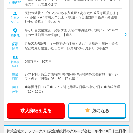
仕事内容
名のチームで進めます。
実務未経験・ブランクのある方歓迎！あなたの成長を応援します
♪＜必須＞★4年制大卒以上 ＜歓迎＞☆普通自動車免許・介護福
対象と
祉士の資格をお持ちの方
なる方
障がい者支援施設 光明学園 浜松市中央区神ケ谷町4717-2 ※マ
イカー通勤可 ※転勤無し 【雇入…
勤務地
月給236,600円～（一律支給の手当を含む）※経験・年齢・資格
など考慮し優遇いたします※試用期間6ヶ月あり（待遇の…
給与
340万円～420万円
初年度
年収
シフト制／所定労働時間8時間休憩60分時間外労働有無：有＜シ
勤務
時間
フト例＞（日勤）08：30～17：30（…
◆年間休日114日◆シフト制（月曜～日曜の中で2日）◆有給休暇
休日
休暇
（10～20日）
求人詳細を見る
気になる
株式会社ステラワークス | 安定感抜群のグループ会社｜年休110日｜土日休