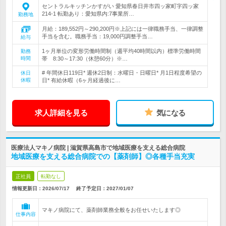
セントラルキッチンかすがい 愛知県春日井市四ッ家町字四ッ家
214-1 転勤あり：愛知県内:7事業所…
勤務地
月給：189,552円～290,200円※上記には一律職務手当、一律調整
手当を含む。職務手当：19,000円調整手当…
給与
1ヶ月単位の変形労働時間制（週平均40時間以内）標準労働時間
勤務
時間
帯 8:30～17:30（休憩60分）※…
# 年間休日119日* 週休2日制：水曜日・日曜日* 月1日程度希望の
休日
休暇
日* 有給休暇（6ヶ月経過後に…
求人詳細を見る
気になる
医療法人マキノ病院 | 滋賀県高島市で地域医療を支える総合病院
地域医療を支える総合病院での【薬剤師】◎各種手当充実
正社員
転勤なし
情報更新日：2026/07/17
終了予定日：
2027/01/07
マキノ病院にて、薬剤師業務全般をお任せいたします◎
仕事内容