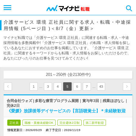
介護サービス 環境 正社員に関する求人・転職・中途採
用情報 (5ページ目 )＜8/7（金）更新＞
マイナビ転職では「介護サービス 環境 正社員」に関連する転職・求人・中途
採用情報を多数掲載中!「介護サービス 環境 正社員」の転職・求人情報を探し
ているあなたにおすすめのお仕事を掲載しています。「介護サービス 環境 正
社員」に関連するキーワードからも転職・求人情報をお探しいただけるので、
あなたにぴったりのお仕事を見つけてみてください!
201～250件 (全2130件中)
…
…
1
3
4
5
6
7
43
合同会社ウォズ | 多彩な療育プログラム展開｜賞与年3回｜残業ほぼなし｜
完休2日
《愛媛》放課後等デイサービスの【言語聴覚士】＊未経験歓迎
正社員
職種・業種未経験OK
完全週休2日制
第二新卒歓迎
情報更新日：2026/05/29
終了予定日：
2026/11/19