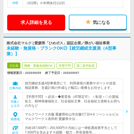
休暇
（5日間）※年間休日112日
求人詳細を見る
気になる
株式会社マルク | 愛媛県「ひめボス」認証企業／障がい福祉事業
未経験・無資格・ブランクOK◎【就労継続支援員（A型事
業）】
正社員
職種・業種未経験OK
学歴不問
第二新卒歓迎
情報更新日：2026/06/09
終了予定日：
2026/09/07
就労継続支援A型事業所にて、利用者様の業務サポートや送迎、
相談業務、支援計画の作成など幅広い業務をお任せします。
仕事内容
【学歴不問】＜必須＞◆要普免（AT限定可） ＜歓迎＞◇介護福
祉士、精神保健福祉士、社会福祉主事、社会福祉士資格をお持ち
対象と
の方など
なる方
マルクワークス吉藤 愛媛県松山市吉藤3丁目4-6 ソーシャルビル
マルクワークス喜田村 愛媛県今治…
勤務地
月給187,500円～250,500円※月給には一律処遇改善手当として
7,500円を含みます※経験・能力・所有資格等…
給与