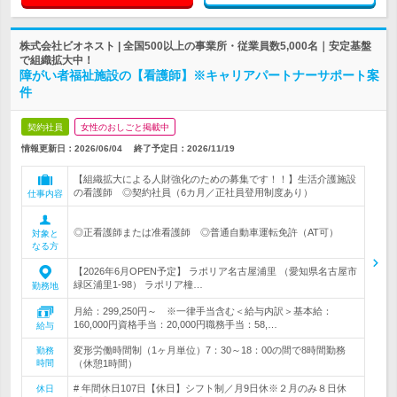
株式会社ビオネスト | 全国500以上の事業所・従業員数5,000名｜安定基盤
で組織拡大中！
障がい者福祉施設の【看護師】※キャリアパートナーサポート案
件
契約社員
女性のおしごと掲載中
情報更新日：2026/06/04
終了予定日：
2026/11/19
【組織拡大による人財強化のための募集です！！】生活介護施設
の看護師 ◎契約社員（6カ月／正社員登用制度あり）
仕事内容
◎正看護師または准看護師 ◎普通自動車運転免許（AT可）
対象と
なる方
【2026年6月OPEN予定】 ラポリア名古屋浦里 （愛知県名古屋市
緑区浦里1-98） ラポリア橦…
勤務地
月給：299,250円～ ※一律手当含む＜給与内訳＞基本給：
160,000円資格手当：20,000円職務手当：58,…
給与
変形労働時間制（1ヶ月単位）7：30～18：00の間で8時間勤務
勤務
時間
（休憩1時間）
# 年間休日107日【休日】シフト制／月9日休※２月のみ８日休
休日