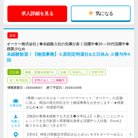
求人詳細を見る
気になる
新着
オーケー株式会社 | ◆未経験入社の先輩が多く活躍中◆20～30代活躍中◆
残業少なめ
未経験歓迎！【物流事務】☆原則定時退社&土日休み ☆賞与年4
回
正社員
職種・業種未経験OK
急募
転勤なし
学歴不問
第二新卒歓迎
女性のおしごと掲載中
情報更新日：2026/08/07
終了予定日：
2026/10/08
<事務＋αのスキルを！>スーパーマーケット『オーケー』の店舗
に並ぶ、商品の発注対応を行う物流事務をお任せします！★残業
仕事内容
少なめ★16：45退勤可能
【物流や事務未経験でも大丈夫◆大卒以上】☆新しいことにチャ
レンジできる方歓迎☆異業種出身者も活躍中☆入社後、Excel上
対象と
級スキルも身につきます◎
なる方
【本社】 神奈川県横浜市西区みなとみらい6-3-6 オーケーみなと