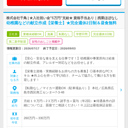
株式会社千鳥 | ★入社祝い金"5万円"支給★ 資格手当あり｜残業ほぼなし
幼稚園などの献立作成【栄養士】★完全週休2日制＆昼食無料
正社員
業種未経験OK
急募
転勤なし
学歴不問
完全週休2日制
第二新卒歓迎
女性のおしごと掲載中
情報更新日：2026/07/17
終了予定日：
2026/09/03
【安心・安全な食を支える仕事です！】幼稚園や事業所向け給食
の献立作成、アレルギー対応などをお任せします。
仕事内容
【栄養士資格・実務経験をお持ちの方を募集】◎基本的なPCス
キル ★向上心を持って学び続け、チームで協力して働ける方を歓
対象と
迎します！
なる方
【転勤なし／マイカー通勤OK（駐車場あり）】 本社／広島県広
島市西区商工センター7-3-48
勤務地
月給１９万円～2３万円＋諸手当＋賞与（年2回）★待遇条件の詳
細については、面接でご相談ください！※上記は最低保証金額…
給与
260万円～330万円
初年度
年収