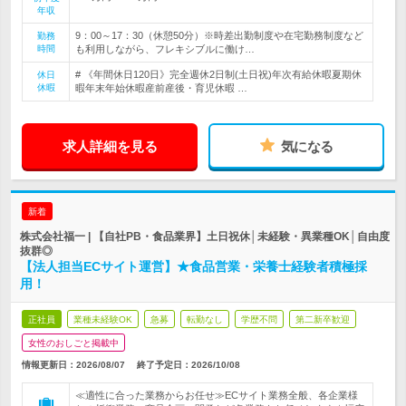
年収
9：00～17：30（休憩50分）※時差出勤制度や在宅勤務制度など
勤務
時間
も利用しながら、フレキシブルに働け…
# 《年間休日120日》完全週休2日制(土日祝)年次有給休暇夏期休
休日
休暇
暇年末年始休暇産前産後・育児休暇 …
求人詳細を見る
気になる
新着
株式会社福一 | 【自社PB・食品業界】土日祝休│未経験・異業種OK│自由度
抜群◎
【法人担当ECサイト運営】★食品営業・栄養士経験者積極採
用！
正社員
業種未経験OK
急募
転勤なし
学歴不問
第二新卒歓迎
女性のおしごと掲載中
情報更新日：2026/08/07
終了予定日：
2026/10/08
≪適性に合った業務からお任せ≫ECサイト業務全般、各企業様