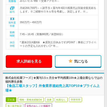
みらいビル 9階 ＜交通アクセス…
勤務地
月給269,700円～＋諸手当＋賞与年4回※残業代は別途全額支給を
します。※ご経験やスキル等を考慮し、決定します。※…
給与
350万円～450万円
初年度
年収
勤務
7:45～16:45（実働8時間／休憩60分）
時間
* 週休2日(4週8休 ★原則土日休みです)POINT：事前にプライベ
休日
休暇
ートの予定も入れやすい◎* 年…
求人詳細を見る
気になる
株式会社松屋フーズ | ★賞与3.5ヶ月分★平均残業10h★上場企業ならではの
福利厚生多数
【食品工場スタッフ】外食業界連結売上高TOP10★プライム上
場★
正社員
職種・業種未経験OK
急募
転勤なし
学歴不問
第二新卒歓迎
女性のおしごと掲載中