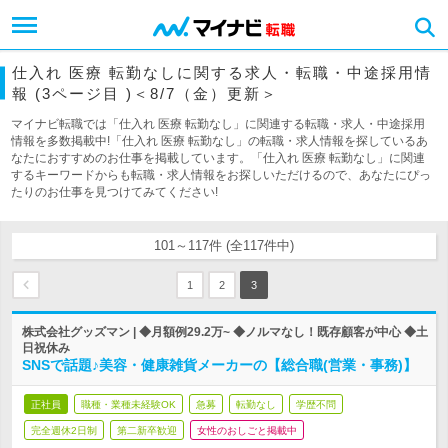
仕入れ 医療 転勤なしに関する求人・転職・中途採用情
報 (3ページ目 )＜8/7（金）更新＞
マイナビ転職では「仕入れ 医療 転勤なし」に関連する転職・求人・中途採用
情報を多数掲載中!「仕入れ 医療 転勤なし」の転職・求人情報を探しているあ
なたにおすすめのお仕事を掲載しています。「仕入れ 医療 転勤なし」に関連
するキーワードからも転職・求人情報をお探しいただけるので、あなたにぴっ
たりのお仕事を見つけてみてください!
101～117件 (全117件中)
1
2
3
株式会社グッズマン | ◆月額例29.2万~ ◆ノルマなし！既存顧客が中心 ◆土
日祝休み
SNSで話題♪美容・健康雑貨メーカーの【総合職(営業・事務)】
正社員
職種・業種未経験OK
急募
転勤なし
学歴不問
完全週休2日制
第二新卒歓迎
女性のおしごと掲載中