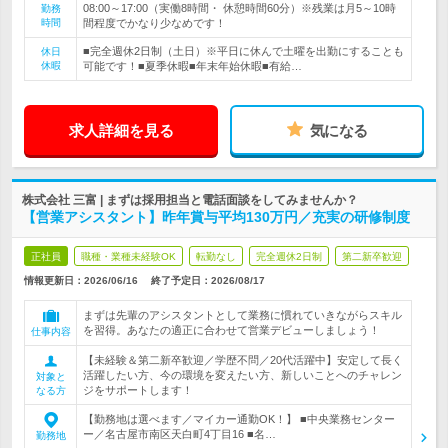
08:00～17:00（実働8時間・ 休憩時間60分）※残業は月5～10時
勤務
時間
間程度でかなり少なめです！
■完全週休2日制（土日）※平日に休んで土曜を出勤にすることも
休日
休暇
可能です！■夏季休暇■年末年始休暇■有給…
求人詳細を見る
気になる
株式会社 三富 | まずは採用担当と電話面談をしてみませんか？
【営業アシスタント】昨年賞与平均130万円／充実の研修制度
正社員
職種・業種未経験OK
転勤なし
完全週休2日制
第二新卒歓迎
情報更新日：2026/06/16
終了予定日：
2026/08/17
まずは先輩のアシスタントとして業務に慣れていきながらスキル
を習得。あなたの適正に合わせて営業デビューしましょう！
仕事内容
【未経験＆第二新卒歓迎／学歴不問／20代活躍中】安定して長く
活躍したい方、今の環境を変えたい方、新しいことへのチャレン
対象と
ジをサポートします！
なる方
【勤務地は選べます／マイカー通勤OK！】 ■中央業務センター
ー／名古屋市南区天白町4丁目16 ■名…
勤務地