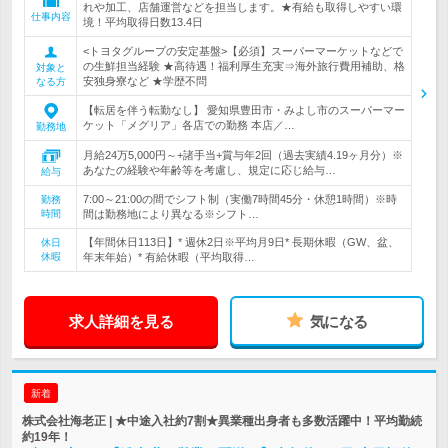
れや加工、店舗運営などを担当します。★有給も取得しやすい環
仕事内容
境！平均取得日数13.4日
<トヨタグループの安定基盤>【必須】スーパーマーケットなどで
の生鮮担当経験 ★高待遇！福利厚生充実⇒海外旅行費用補助、格
対象と
安独身寮など ★学歴不問
なる方
【転居を伴う転勤なし】 愛知県豊田市・みよし市のスーパーマー
ケット「メグリア」各店での勤務 本店／…
勤務地
月給24万5,000円～+諸手当+賞与年2回（過去実績4.19ヶ月分）※
あなたの経験や年齢等を考慮し、規定に応じ給与…
給与
7:00～21:00の間でシフト制（実働7時間45分・休憩1時間）※時
勤務
時間
間は勤務地により異なる※シフト…
【年間休日113日】* 週休2日※平均月9日* 長期休暇（GW、盆、
休日
休暇
年末年始）* 有給休暇（平均取得…
求人詳細を見る
気になる
新着
株式会社海老正 | ★中途入社約7割★異業種出身者も多数活躍中！平均勤続
約19年！