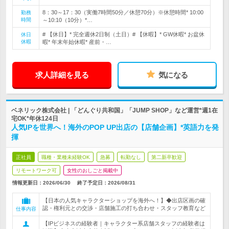
8：30～17：30（実働7時間50分／休憩70分）※休憩時間* 10:00
勤務
時間
～10:10（10分）*…
# 【休日】* 完全週休2日制（土日）# 【休暇】* GW休暇* お盆休
休日
休暇
暇* 年末年始休暇* 産前・…
求人詳細を見る
気になる
ベネリック株式会社 | 「どんぐり共和国」「JUMP SHOP」など運営*週1在
宅OK*年休124日
人気IPを世界へ！海外のPOP UP出店の【店舗企画】*英語力を発
揮
正社員
職種・業種未経験OK
急募
転勤なし
第二新卒歓迎
リモートワーク可
女性のおしごと掲載中
情報更新日：2026/06/30
終了予定日：
2026/08/31
【日本の人気キャラクターショップを海外へ！】◆出店区画の確
認・権利元との交渉・店舗施工の打ち合わせ・スタッフ教育など
仕事内容
【IPビジネスの経験者｜キャラクター系店舗スタッフの経験者は