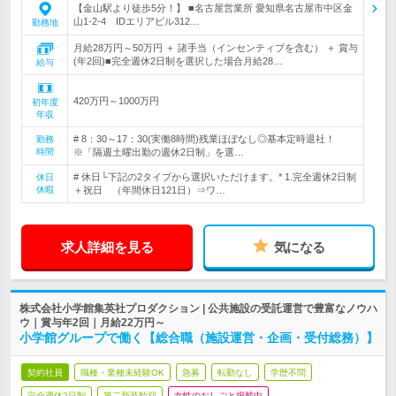
【金山駅より徒歩5分！】 ■名古屋営業所 愛知県名古屋市中区金
山1-2-4 IDエリアビル312…
勤務地
月給28万円～50万円 ＋ 諸手当（インセンティブを含む） ＋ 賞与
(年2回)■完全週休2日制を選択した場合月給28…
給与
420万円～1000万円
初年度
年収
# 8：30～17：30(実働8時間)残業ほぼなし◎基本定時退社！
勤務
時間
※「隔週土曜出勤の週休2日制」を選…
# 休日└下記の2タイプから選択いただけます。* 1.完全週休2日制
休日
休暇
＋祝日 （年間休日121日）⇒ワ…
求人詳細を見る
気になる
株式会社小学館集英社プロダクション | 公共施設の受託運営で豊富なノウハ
ウ｜賞与年2回｜月給22万円～
小学館グループで働く【総合職（施設運営・企画・受付総務）】
契約社員
職種・業種未経験OK
急募
転勤なし
学歴不問
完全週休2日制
第二新卒歓迎
女性のおしごと掲載中