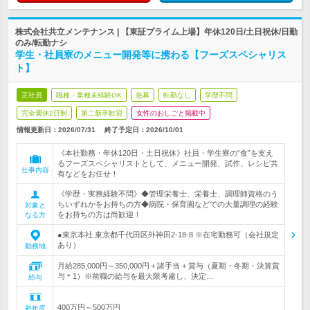
株式会社共立メンテナンス | 【東証プライム上場】年休120日/土日祝休/日勤
のみ/転勤ナシ
学生・社員寮のメニュー開発等に携わる【フーズスペシャリス
ト】
正社員
職種・業種未経験OK
急募
転勤なし
学歴不問
完全週休2日制
第二新卒歓迎
女性のおしごと掲載中
情報更新日：2026/07/31
終了予定日：
2026/10/01
《本社勤務・年休120日・土日祝休》社員・学生寮の“食”を支え
るフーズスペシャリストとして、メニュー開発、試作、レシピ共
仕事内容
有などをお任せ！
《学歴・実務経験不問》◆管理栄養士、栄養士、調理師資格のう
ちいずれかをお持ちの方◆病院・保育園などでの大量調理の経験
対象と
をお持ちの方は尚歓迎！
なる方
●東京本社 東京都千代田区外神田2-18-8 ※在宅勤務可（会社規定
あり）
勤務地
月給285,000円～350,000円＋諸手当 + 賞与（夏期・冬期・決算賞
与＊1）※前職の給与を最大限考慮し、決定…
給与
400万円～500万円
初年度