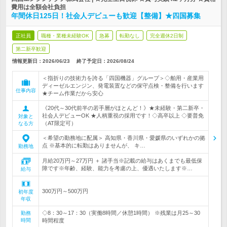
費用は全額会社負担
年間休日125日！社会人デビューも歓迎【整備】★四国募集
正社員
職種・業種未経験OK
急募
転勤なし
完全週休2日制
第二新卒歓迎
情報更新日：2026/06/23
終了予定日：
2026/08/24
＜指折りの技術力を誇る「四国機器」グループ＞◇舶用・産業用
ディーゼルエンジン、発電装置などの保守点検・整備を行います
仕事内容
★チーム作業だから安心
《20代～30代前半の若手層がほとんど！》★未経験・第二新卒・
社会人デビューOK ★人柄重視の採用です！◇高卒以上 ◇要普免
対象と
（AT限定可）
なる方
＜希望の勤務地に配属＞ 高知県・香川県・愛媛県のいずれかの拠
点 ※基本的に転勤はありませんが、 キ…
勤務地
月給20万円～27万円 ＋ 諸手当※記載の給与はあくまでも最低保
障です※年齢、経験、能力を考慮の上、優遇いたします※…
給与
300万円～500万円
初年度
年収
◇8：30～17：30（実働8時間／休憩1時間） ※残業は月25～30
勤務
時間
時間程度