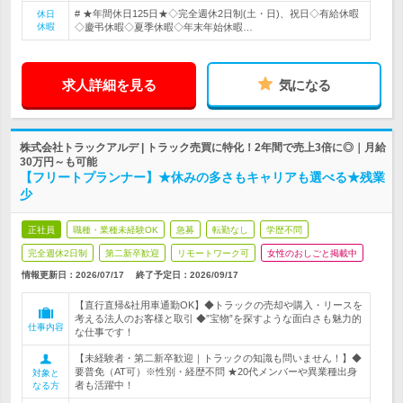
# ★年間休日125日★◇完全週休2日制(土・日)、祝日◇有給休暇
休日
休暇
◇慶弔休暇◇夏季休暇◇年末年始休暇…
求人詳細を見る
気になる
株式会社トラックアルデ | トラック売買に特化！2年間で売上3倍に◎｜月給
30万円～も可能
【フリートプランナー】★休みの多さもキャリアも選べる★残業
少
正社員
職種・業種未経験OK
急募
転勤なし
学歴不問
完全週休2日制
第二新卒歓迎
リモートワーク可
女性のおしごと掲載中
情報更新日：2026/07/17
終了予定日：
2026/09/17
【直行直帰&社用車通勤OK】◆トラックの売却や購入・リースを
考える法人のお客様と取引 ◆”宝物”を探すような面白さも魅力的
仕事内容
な仕事です！
【未経験者・第二新卒歓迎｜トラックの知識も問いません！】◆
要普免（AT可）※性別・経歴不問 ★20代メンバーや異業種出身
対象と
者も活躍中！
なる方