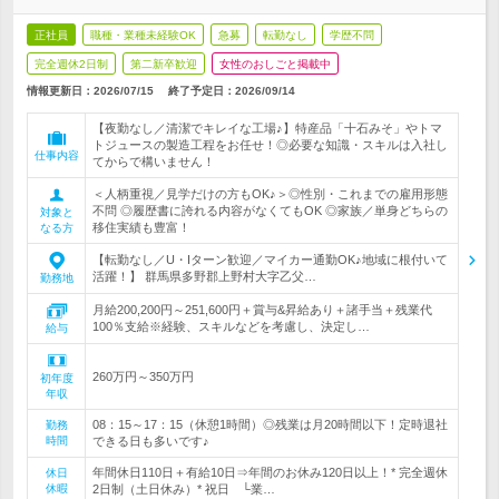
正社員
職種・業種未経験OK
急募
転勤なし
学歴不問
完全週休2日制
第二新卒歓迎
女性のおしごと掲載中
情報更新日：2026/07/15
終了予定日：
2026/09/14
【夜勤なし／清潔でキレイな工場♪】特産品「十石みそ」やトマ
トジュースの製造工程をお任せ！◎必要な知識・スキルは入社し
仕事内容
てからで構いません！
＜人柄重視／見学だけの方もOK♪＞◎性別・これまでの雇用形態
不問 ◎履歴書に誇れる内容がなくてもOK ◎家族／単身どちらの
対象と
移住実績も豊富！
なる方
【転勤なし／U・Iターン歓迎／マイカー通勤OK♪地域に根付いて
活躍！】 群馬県多野郡上野村大字乙父…
勤務地
月給200,200円～251,600円＋賞与&昇給あり＋諸手当＋残業代
100％支給※経験、スキルなどを考慮し、決定し…
給与
260万円～350万円
初年度
年収
08：15～17：15（休憩1時間）◎残業は月20時間以下！定時退社
勤務
時間
できる日も多いです♪
年間休日110日＋有給10日⇒年間のお休み120日以上！* 完全週休
休日
休暇
2日制（土日休み）* 祝日 └業…