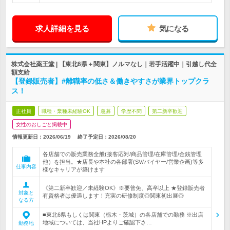
求人詳細を見る
気になる
株式会社薬王堂 | 【東北6県＋関東】ノルマなし｜若手活躍中｜引越し代全
額支給
【登録販売者】#離職率の低さ＆働きやすさが業界トップクラ
ス！
正社員
職種・業種未経験OK
急募
学歴不問
第二新卒歓迎
女性のおしごと掲載中
情報更新日：2026/06/19
終了予定日：
2026/08/20
各店舗での販売業務全般(接客応対/商品管理/在庫管理/金銭管理
他）を担当。★店長や本社の各部署(SV/バイヤー/営業企画)等多
仕事内容
様なキャリアが築けます
《第二新卒歓迎／未経験OK》※要普免、高卒以上 ★登録販売者
対象と
有資格者は優遇します！充実の研修制度◎関東初出展◎
なる方
■東北6県もしくは関東（栃木・茨城）の各店舗での勤務 ※出店
地域については、当社HPよりご確認下さ…
勤務地