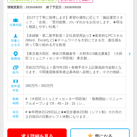
情報更新日：2026/08/05
終了予定日：
2026/09/28
【OJTで丁寧に指導します】希望や適性に応じて「施設運営スタ
ッフ」「企画」「受付総務」のいずれかをお任せします。★明る
仕事内容
く相談しやすい社風！
【未経験・第二新卒歓迎！正社員登用あり】■基本的なPCスキル
(Word、Excelなど)★チームワークを大切にできる方、責任感を
対象と
持って取り組める方を歓迎
なる方
【東京都大田区、神奈川県鎌倉市・大和市の3拠点募集】 《大田
区コミュニティセンター羽田旭》 東京都…
勤務地
月給22万円以上＋賞与年2回＋各種手当※上記最低給与金額とな
ります。※関連資格保有者は基本給へ反映します。※その他経…
給与
290万円～350万円
初年度
年収
# 《大田区コミュニティセンター羽田旭》・勤務開始～リニュー
勤務
時間
アルオープンまで8：45～19：15（シ…
# ★年間休日129日以上★■完全週休2日制（シフト制）その月の
休日
休暇
土日祝日の日数がシフト休数になります…
求人詳細を見る
気になる