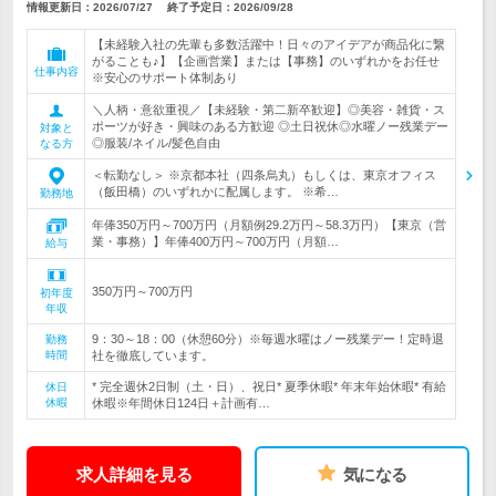
情報更新日：2026/07/27
終了予定日：
2026/09/28
【未経験入社の先輩も多数活躍中！日々のアイデアが商品化に繋
がることも♪】【企画営業】または【事務】のいずれかをお任せ
仕事内容
※安心のサポート体制あり
＼人柄・意欲重視／【未経験・第二新卒歓迎】◎美容・雑貨・ス
ポーツが好き・興味のある方歓迎 ◎土日祝休◎水曜ノー残業デー
対象と
◎服装/ネイル/髪色自由
なる方
＜転勤なし＞ ※京都本社（四条烏丸）もしくは、東京オフィス
（飯田橋）のいずれかに配属します。 ※希…
勤務地
年俸350万円～700万円（月額例29.2万円～58.3万円）【東京（営
業・事務）】年俸400万円～700万円（月額…
給与
350万円～700万円
初年度
年収
9：30～18：00（休憩60分）※毎週水曜はノー残業デー！定時退
勤務
時間
社を徹底しています。
* 完全週休2日制（土・日）、祝日* 夏季休暇* 年末年始休暇* 有給
休日
休暇
休暇※年間休日124日＋計画有…
求人詳細を見る
気になる