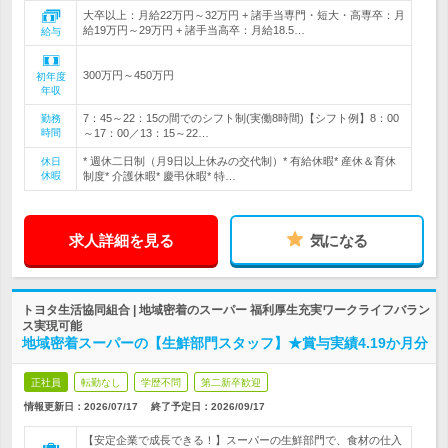
大卒以上：月給22万円～32万円 + 諸手当専門・短大・高専卒：月
給19万円～29万円 + 諸手当高卒：月給18.5…
給与
300万円～450万円
初年度
年収
7：45～22：15の間でのシフト制(実働8時間)【シフト例】8：00
勤務
時間
～17：00／13：15～22…
* 週休二日制（月9日以上休みの交代制）* 有給休暇* 産休＆育休
休日
休暇
制度* 介護休暇* 慶弔休暇* 特…
求人詳細を見る
気になる
トヨタ生活協同組合 | 地域密着のスーパー 福利厚生充実ワークライフバラン
ス実現可能
地域密着スーパーの【生鮮部門スタッフ】★賞与実績4.19か月分
正社員
転勤なし
学歴不問
第二新卒歓迎
情報更新日：2026/07/17
終了予定日：
2026/09/17
【安定企業で成長できる！】スーパーの生鮮部門で、食材の仕入