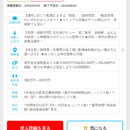
情報更新日：2026/06/30
終了予定日：
2026/08/31
【適性に応じて配属】まずは「製造」「資材管理」「物流管理」
のいずれかからスタート★マニュアル完備＆チーム制なので、未
仕事内容
経験でも安心！
【学歴・経験不問】正社員デビュー、第二新卒、未経験、みんな
大歓迎！人柄重視のポテンシャル採用です★20代・30代の男女が
対象と
多数活躍中！
なる方
【埼玉県／静岡県／兵庫県の各工場に配属★転勤のない働き方も
選べます】 ★ゆくゆくは本社勤務も可能…
勤務地
奨学金支援制度あり※最大200万円月給301,000円～256,000円※
経験、能力を考慮の上決定します※試用期間3…
給与
380万円～420万円
初年度
年収
1年単位の変形労働時間制（週平均40時間以内）＜シフト制＞7：
勤務
時間
00～翌7：00の間で3交代のシフト制…
* 年間休日116日* 月9～10日休み（シフト制）* 慶弔休暇* 有給休
休日
休暇
暇* 産前産後休暇* 育児…
求人詳細を見る
気になる