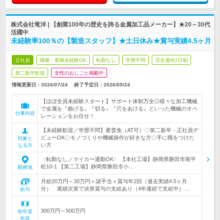
株式会社竜洋 | 【創業100年の歴史を誇る金属加工品メーカー】★20～30代
活躍中
未経験率100％の【製造スタッフ】★土日休み★賞与実績4.5ヶ月
正社員
職種・業種未経験OK
転勤なし
学歴不問
完全週休2日制
第二新卒歓迎
女性のおしごと掲載中
情報更新日：2026/07/24
終了予定日：
2026/09/24
【ほぼ全員未経験スタート】サポート体制万全◎様々な加工機械
で金属を『曲げる』『切る』『穴をあける』といった機械のオペ
仕事内容
レーションをお任せ！
【未経験歓迎／学歴不問】要普免（AT可）◇第二新卒・正社員デ
ビューOK◇モノづくりや機械操作が好きな方◇手に職をつけた
対象と
い方
なる方
〈転勤なし／マイカー通勤OK〉 【本社工場】静岡県磐田市南平
松10-1 【第二工場】静岡県磐田市小…
勤務地
月給20万円～30万円＋諸手当＋賞与年2回（過去実績4.5ヶ月
分） 業績次第で決算賞与の支給あり（4年連続で支給中）…
給与
300万円～500万円
初年度
年収