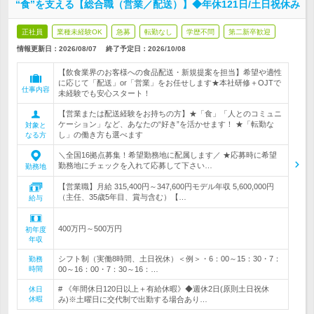
“食”を支える【総合職（営業／配送）】◆年休121日/土日祝休み
正社員
業種未経験OK
急募
転勤なし
学歴不問
第二新卒歓迎
情報更新日：2026/08/07
終了予定日：
2026/10/08
【飲食業界のお客様への食品配送・新規提案を担当】希望や適性
に応じて「配送」or「営業」をお任せします★本社研修＋OJTで
仕事内容
未経験でも安心スタート！
【営業または配送経験をお持ちの方】★「食」「人とのコミュニ
ケーション」など、あなたの“好き”を活かせます！ ★「転勤な
対象と
し」の働き方も選べます
なる方
＼全国16拠点募集！希望勤務地に配属します／ ★応募時に希望
勤務地にチェックを入れて応募して下さい…
勤務地
【営業職】月給 315,400円～347,600円モデル年収 5,600,000円
（主任、35歳5年目、賞与含む）【…
給与
400万円～500万円
初年度
年収
シフト制（実働8時間、土日祝休）＜例＞・6：00～15：30・7：
勤務
時間
00～16：00・7：30～16：…
# 《年間休日120日以上＋有給休暇》◆週休2日(原則土日祝休
休日
休暇
み)※土曜日に交代制で出勤する場合あり…