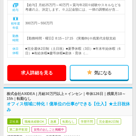
【給与】月給25万円～40万円＋賞与年2回※経験やスキルなどを
考慮の上、決定します。※上記金額には、一律の調整給が含…
給与
300万円～550万円
初年度
年収
勤務
【勤務時間・曜日】8:15～17:15 (実働8h)※残業代全額支給
時間
■完全週休2日制（土日祝）■夏季休暇（3日）■年末年始休暇（6
休日
休暇
日）■有給休暇■慶弔休暇■産休・育休（…
求人詳細を見る
気になる
株式会社AXIDEA | 月給30万円以上＋インセン｜年休126日｜残業月10～
15h｜転勤なし
オフィス領域に特化！億単位の仕事ができる【仕入】★土日祝休
み
正社員
職種未経験OK
急募
転勤なし
学歴不問
完全週休2日制
第二新卒歓迎
女性のおしごと掲載中