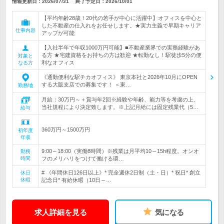
情報更新日：2026/07/31
終了予定日：
2026/10/01
【平均年齢28歳！20代の若手が中心に活躍中】オフィスを中心と
した不動産の仕入れをお任せします。★実力主義で早期キャリア
仕事内容
アップが可能
【入社半年で年収1000万円可能】■不動産業界での実務経験があ
る方 ★宅建資格をお持ちの方は歓迎 ★転勤なし！駅徒歩5分の便
対象と
利なオフィス
なる方
《通勤便利な駅チカオフィス》 東京本社と2026年10月にOPEN
する大阪支店での募集です！ ＜東…
勤務地
月給：30万円～＋賞与年2回※経験や年齢、能力等を考慮の上、
当社規程により決定致します。※上記月給には固定残業代（5…
給与
360万円～1500万円
初年度
年収
9:00～18:00（実働8時間）※残業は月平均10～15h程度。オンオ
勤務
時間
フのメリハリをつけて働ける環…
# 《年間休日126日以上》* 完全週休2日制（土・日）* 祝日* 創立
休日
休暇
記念日* 有給休暇（10日～…
求人詳細を見る
気になる