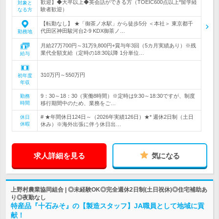
歓迎】◆大卒以上◆英会話ができる方（TOEIC600点以上*留学経
対象と
験者歓迎）
なる方
【転勤なし】 ★「御茶ノ水駅」から徒歩5分 ＜本社＞ 東京都千
代田区神田駿河台2-9 KDX御茶ノ…
勤務地
月給27万700円～31万9,800円+賞与年3回（5カ月実績あり）※残
業代全額支給（定時の18:30以降 1分単位…
給与
310万円～550万円
初年度
年収
9：30～18：30（実働8時間）※定時は9:30～18:30ですが、制度
勤務
時間
移行期間中のため、業務をご…
# ★年間休日124日～（2026年実績126日）★* 週休2日制（土日
休日
休暇
休み）※海外出張に伴う休日出…
求人詳細を見る
気になる
上野村農業協同組合 | ◎未経験OK◎完全週休2日制(土日祝休)◎住宅補助あ
り◎夜勤なし
特産品『十石みそ』の【製造スタッフ】JA職員として地域に貢
献！