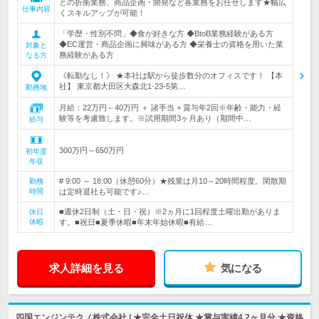
との折衝業務、商品企画・開発など各業務をお任せします★幅広
仕事内容
くスキルアップが可能！
「学歴・性別不問」◆食が好きな方 ◆BtoB業務経験がある方
◆EC運営・商品企画に興味がある方 ◆栄養士の資格を用いた業
対象と
務経験がある方
なる方
《転勤なし！》 ★本社は駅から徒歩数分のオフィスです！ 【本
社】 東京都大田区大森北1-23-5第…
勤務地
月給：22万円～40万円 ＋ 諸手当 + 賞与年2回※年齢・能力・経
験等を考慮致します。※試用期間3ヶ月あり（期間中…
給与
300万円～650万円
初年度
年収
# 9:00 ～ 18:00（休憩60分）★残業は月10～20時間程度。閑散期
勤務
時間
は定時退社も可能です♪…
■週休2日制（土・日・祝）※2ヵ月に1回程度土曜出勤がありま
休日
休暇
す。■祝日■夏季休暇■年末年始休暇■有給…
求人詳細を見る
気になる
四国エンジンテクノ株式会社 | ★完全土日祝休 ★賞与実績4.2ヶ月分 ★資格